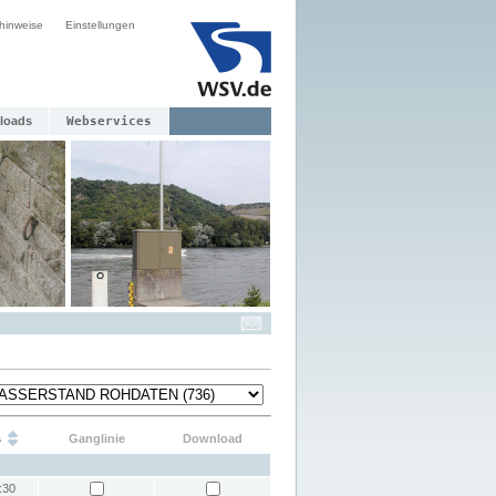
hinweise
Einstellungen
loads
Webservices
s
Ganglinie
Download
:30