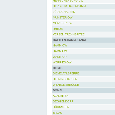
HENRICHENBURG UW
HERBRUM HAFENDAMM
LÜDINGHAUSEN
MÜNSTER OW
MÜNSTER UW
RHEDE
VERSEN TRENNSPITZE
DATTELN-HAMM-KANAL
HAMM OW
HAMM UW
WALTROP
WERRIES OW
DIEMEL
DIEMELTALSPERRE
HELMINGHAUSEN
WILHELMSBRÜCKE
DONAU
ACHLEITEN
DEGGENDORF
DÜRNSTEIN
ERLAU