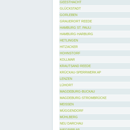
GEESTHACHT
GLÜCKSTADT
GORLEBEN
GRAUERORT REEDE
HAMBURG ST. PAULI
HAMBURG-HARBURG
HETLINGEN
HITZACKER
HOHNSTORF
KOLLMAR
KRAUTSAND REEDE
KRÜCKAU-SPERRWERK AP
LENZEN
LÜHORT
MAGDEBURG-BUCKAU
MAGDEBURG-STROMBRÜCKE
MEISSEN
MÜGGENDORF
MÜHLBERG
NEU DARCHAU
NIEGRIPP AP