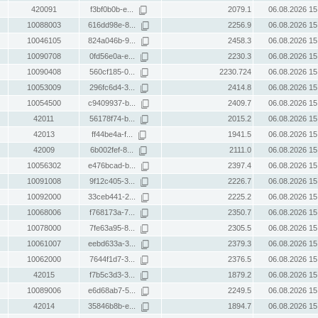
420091
f3bf0b0b-e...
2079.1
06.08.2026 15
10088003
616dd98e-8...
2256.9
06.08.2026 15
10046105
824a046b-9...
2458.3
06.08.2026 15
10090708
0fd56e0a-e...
2230.3
06.08.2026 15
10090408
560cf185-0...
2230.724
06.08.2026 15
10053009
296fc6d4-3...
2414.8
06.08.2026 15
10054500
c9409937-b...
2409.7
06.08.2026 15
42011
56178f74-b...
2015.2
06.08.2026 15
42013
ff44be4a-f...
1941.5
06.08.2026 15
42009
6b002fef-8...
2111.0
06.08.2026 15
10056302
e476bcad-b...
2397.4
06.08.2026 15
10091008
9f12c405-3...
2226.7
06.08.2026 15
10092000
33ceb441-2...
2225.2
06.08.2026 15
10068006
f768173a-7...
2350.7
06.08.2026 15
10078000
7fe63a95-8...
2305.5
06.08.2026 15
10061007
eebd633a-3...
2379.3
06.08.2026 15
10062000
7644f1d7-3...
2376.5
06.08.2026 15
42015
f7b5c3d3-3...
1879.2
06.08.2026 15
10089006
e6d68ab7-5...
2249.5
06.08.2026 15
42014
35846b8b-e...
1894.7
06.08.2026 15