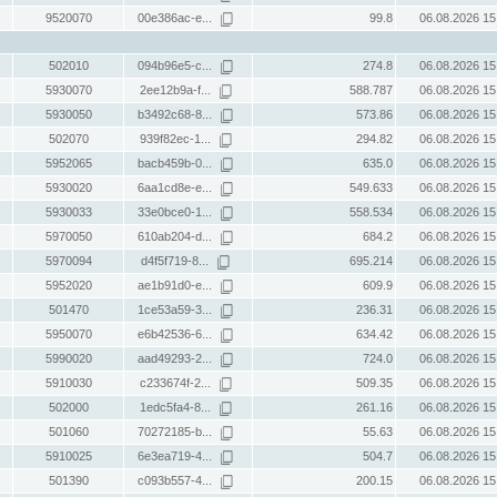
9520070
00e386ac-e...
99.8
06.08.2026 15
502010
094b96e5-c...
274.8
06.08.2026 15
5930070
2ee12b9a-f...
588.787
06.08.2026 15
5930050
b3492c68-8...
573.86
06.08.2026 15
502070
939f82ec-1...
294.82
06.08.2026 15
5952065
bacb459b-0...
635.0
06.08.2026 15
5930020
6aa1cd8e-e...
549.633
06.08.2026 15
5930033
33e0bce0-1...
558.534
06.08.2026 15
5970050
610ab204-d...
684.2
06.08.2026 15
5970094
d4f5f719-8...
695.214
06.08.2026 15
5952020
ae1b91d0-e...
609.9
06.08.2026 15
501470
1ce53a59-3...
236.31
06.08.2026 15
5950070
e6b42536-6...
634.42
06.08.2026 15
5990020
aad49293-2...
724.0
06.08.2026 15
5910030
c233674f-2...
509.35
06.08.2026 15
502000
1edc5fa4-8...
261.16
06.08.2026 15
501060
70272185-b...
55.63
06.08.2026 15
5910025
6e3ea719-4...
504.7
06.08.2026 15
501390
c093b557-4...
200.15
06.08.2026 15