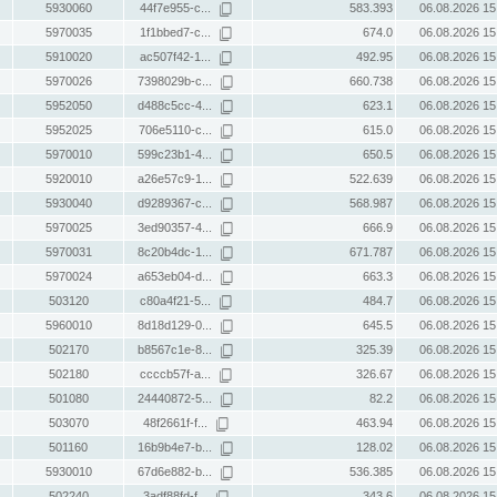
5930060
44f7e955-c...
583.393
06.08.2026 15
5970035
1f1bbed7-c...
674.0
06.08.2026 15
5910020
ac507f42-1...
492.95
06.08.2026 15
5970026
7398029b-c...
660.738
06.08.2026 15
5952050
d488c5cc-4...
623.1
06.08.2026 15
5952025
706e5110-c...
615.0
06.08.2026 15
5970010
599c23b1-4...
650.5
06.08.2026 15
5920010
a26e57c9-1...
522.639
06.08.2026 15
5930040
d9289367-c...
568.987
06.08.2026 15
5970025
3ed90357-4...
666.9
06.08.2026 15
5970031
8c20b4dc-1...
671.787
06.08.2026 15
5970024
a653eb04-d...
663.3
06.08.2026 15
503120
c80a4f21-5...
484.7
06.08.2026 15
5960010
8d18d129-0...
645.5
06.08.2026 15
502170
b8567c1e-8...
325.39
06.08.2026 15
502180
ccccb57f-a...
326.67
06.08.2026 15
501080
24440872-5...
82.2
06.08.2026 15
503070
48f2661f-f...
463.94
06.08.2026 15
501160
16b9b4e7-b...
128.02
06.08.2026 15
5930010
67d6e882-b...
536.385
06.08.2026 15
502240
3adf88fd-f...
343.6
06.08.2026 15