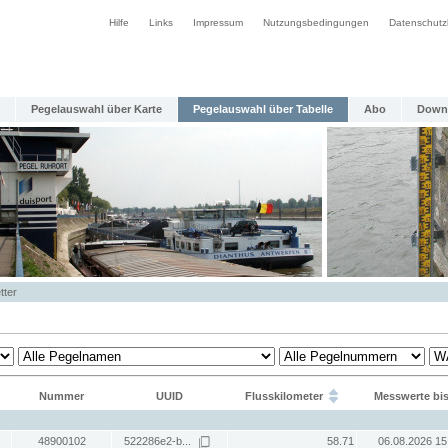
Hilfe
Links
Impressum
Nutzungsbedingungen
Datenschutz
Pegelauswahl über Karte
Pegelauswahl über Tabelle
Abo
Down
tter
Nummer
UUID
Flusskilometer
Messwerte bi
48900102
522286e2-b...
58.71
06.08.2026 15