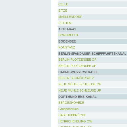
CELLE
EITZE
MARKLENDORF
RETHEM
ALTE MAAS
DORDRECHT
BODENSEE
KONSTANZ
BERLIN-SPANDAUER-SCHIFFFAHRTSKANAL
BERLIN-PLÖTZENSEE OP
BERLIN-PLÖTZENSEE UP
DAHME-WASSERSTRASSE
BERLIN-SCHMÖCKWITZ
NEUE MÜHLE SCHLEUSE OP
NEUE MÜHLE SCHLEUSE UP
DORTMUND-EMS-KANAL
BERGESHÖVEDE
Groppenbruch
HASEHUBBRÜCKE
HENRICHENBURG OW