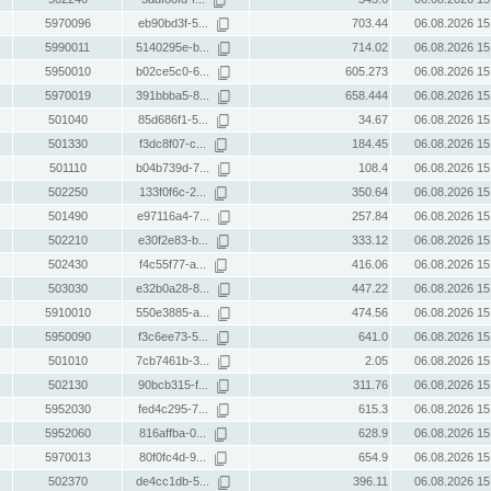
5970096
eb90bd3f-5...
703.44
06.08.2026 15
5990011
5140295e-b...
714.02
06.08.2026 15
5950010
b02ce5c0-6...
605.273
06.08.2026 15
5970019
391bbba5-8...
658.444
06.08.2026 15
501040
85d686f1-5...
34.67
06.08.2026 15
501330
f3dc8f07-c...
184.45
06.08.2026 15
501110
b04b739d-7...
108.4
06.08.2026 15
502250
133f0f6c-2...
350.64
06.08.2026 15
501490
e97116a4-7...
257.84
06.08.2026 15
502210
e30f2e83-b...
333.12
06.08.2026 15
502430
f4c55f77-a...
416.06
06.08.2026 15
503030
e32b0a28-8...
447.22
06.08.2026 15
5910010
550e3885-a...
474.56
06.08.2026 15
5950090
f3c6ee73-5...
641.0
06.08.2026 15
501010
7cb7461b-3...
2.05
06.08.2026 15
502130
90bcb315-f...
311.76
06.08.2026 15
5952030
fed4c295-7...
615.3
06.08.2026 15
5952060
816affba-0...
628.9
06.08.2026 15
5970013
80f0fc4d-9...
654.9
06.08.2026 15
502370
de4cc1db-5...
396.11
06.08.2026 15