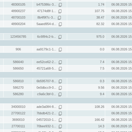
48300105
b475386c-3...
1.74
06.08.2026 15
48900237
47174d8f-1...
107.75
06.08.2026 15
48700103
8b4f9f7c-3...
38.47
06.08.2026 15
48900204
5aaed954-d...
82.32
06.08.2026 15
123456785
6c6f84c2-b...
975.0
06.08.2026 15
906
aa9179c1-1...
0.0
06.08.2026 15
586640
ee52ce62-2...
7.4
06.08.2026 15
586650
45721a68-5...
7.5
06.08.2026 15
586810
6b595707-8...
0.3
06.08.2026 15
586270
0e0dbcc9-0...
9.56
06.08.2026 15
586280
c9a6c3bf-0...
9.4
06.08.2026 15
34000010
ade3a084-8...
108.26
06.08.2026 15
27700122
7bbdb421-2...
06.08.2026 15
3690010
04572010-1...
166.42
06.08.2026 15
27700111
70bee932-1...
14.3
06.08.2026 15