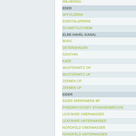
WILHERING
EDER
AFFOLDERN
EDERTALSPERRE
SCHMITTLOTHEIM
ELBE-HAVEL-KANAL
BURG
DETERSHAGEN
GENTHIN
KADE
WUSTERWITZ OP
WUSTERWITZ UP
ZERBEN OP
ZERBEN UP
EIDER
EIDER-SPERRWERK BP
FRIEDRICHSTADT STRASSENBRÜCKE
LEXFÄHRE OBERWASSER
LEXFÄHRE UNTERWASSER
NORDFELD OBERWASSER
NORDFELD UNTERWASSER