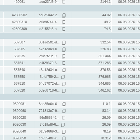
420061
aec23fd6-9...
2144.1
06.08.2026 15
42800502
ab9d5a42-2...
44.02
06.08.2026 15
42800310
c6e9f744-4...
49.2
06.08.2026 15
42800309
d2155fa6-b...
74.5
06.08.2026 15
587507
831ad501-d...
332.54
06.08.2026 15
587505
a7b1eda9-b...
326.83
06.08.2026 15
587535
e9e7f20c-9...
361.444
06.08.2026 15
587541
e4f29379-6...
371.285
06.08.2026 15
587540
c6a12d34-c...
376.56
06.08.2026 15
587550
3bfcf759-2...
376.965
06.08.2026 15
587510
64c37072-d...
344.686
06.08.2026 15
587520
532d8718-6...
346.162
06.08.2026 15
9520081
8ac85e6c-6...
110.1
06.08.2026 15
9520060
721313e7-9...
83.14
06.08.2026 15
9520020
86c5688f-2...
26.09
06.08.2026 15
9520030
7f01fbd8-6...
26.09
06.08.2026 15
9520040
61394669-3...
78.19
06.08.2026 15
9520050
cb93548e-c...
78.312
06.08.2026 15