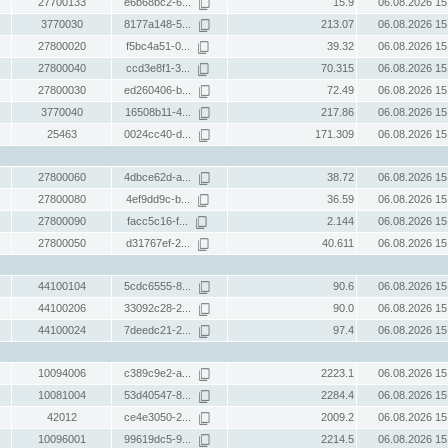
27700133
e6b68bc2-6...
15.9
06.08.2026 15
3770030
8177a148-5...
213.07
06.08.2026 15
27800020
f5bc4a51-0...
39.32
06.08.2026 15
27800040
ccd3e8f1-3...
70.315
06.08.2026 15
27800030
ed260406-b...
72.49
06.08.2026 15
3770040
16508b11-4...
217.86
06.08.2026 15
25463
0024cc40-d...
171.309
06.08.2026 15
27800060
4dbce62d-a...
38.72
06.08.2026 15
27800080
4ef9dd9c-b...
36.59
06.08.2026 15
27800090
facc5c16-f...
2.144
06.08.2026 15
27800050
d31767ef-2...
40.611
06.08.2026 15
44100104
5cdc6555-8...
90.6
06.08.2026 15
44100206
33092c28-2...
90.0
06.08.2026 15
44100024
7deedc21-2...
97.4
06.08.2026 15
10094006
c389c9e2-a...
2223.1
06.08.2026 15
10081004
53d40547-8...
2284.4
06.08.2026 15
42012
ce4e3050-2...
2009.2
06.08.2026 15
10096001
99619dc5-9...
2214.5
06.08.2026 15