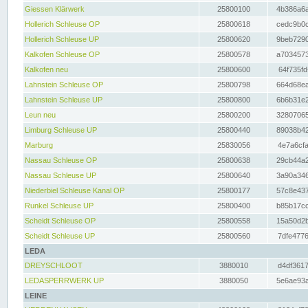
Giessen Klärwerk
25800100
4b386a6a
Hollerich Schleuse OP
25800618
cedc9b0c
Hollerich Schleuse UP
25800620
9beb7290
Kalkofen Schleuse OP
25800578
a7034573
Kalkofen neu
25800600
64f735fd
Lahnstein Schleuse OP
25800798
664d68ea
Lahnstein Schleuse UP
25800800
6b6b31e2
Leun neu
25800200
32807065
Limburg Schleuse UP
25800440
89038b42
Marburg
25830056
4e7a6cfa
Nassau Schleuse OP
25800638
29cb44a2
Nassau Schleuse UP
25800640
3a90a346
Niederbiel Schleuse Kanal OP
25800177
57c8e437
Runkel Schleuse UP
25800400
b85b17cc
Scheidt Schleuse OP
25800558
15a50d2b
Scheidt Schleuse UP
25800560
7dfe4776
LEDA
DREYSCHLOOT
3880010
d4df3617
LEDASPERRWERK UP
3880050
5e6ae93a
LEINE