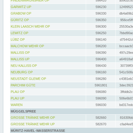
FINDENWIRUNSHIER OP
596410
a5902c55
GARWITZ UP
596230
12499527
GRABOW OP
596330
db4a69b2
GÜRITZ OP
596350
956ce5ff
KLEIN LAASCH WEHR OP
596300
25530a3e
LEWITZ OP
596250
7bbd90ad
LÜBZ OP
596140
d75442cf
MALCHOW WEHR OP
596200
bccaacb3
MALLISS OP
596390
497c29ee
MALLISS UP
596400
a64918a6
NEU KALLISS OP
596430
30739ff3
NEUBURG OP
596160
541c508a
NEUSTADT GLEWE OP
596280
c4381eb3
PARCHIM GÜTE
5961801
3dec3921
PLAU OP
596080
3ffddb2c
PLAU UP
596090
506e6b03
WAREN
596030
bd317edd
MÜGGELSPREE
GROSSE TRÄNKE WEHR OP
582660
81630fdd
GROSSE TRÄNKE WEHR UP
582670
cfad4ee5
MÜRITZ-HAVEL-WASSERSTRASSE