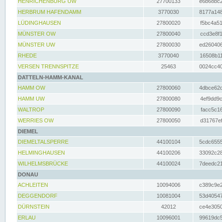
HENRICHENBURG UW
27700133
e6b68bc2
HERBRUM HAFENDAMM
3770030
8177a148
LÜDINGHAUSEN
27800020
f5bc4a51
MÜNSTER OW
27800040
ccd3e8f1
MÜNSTER UW
27800030
ed260406
RHEDE
3770040
16508b11
VERSEN TRENNSPITZE
25463
0024cc40
DATTELN-HAMM-KANAL
HAMM OW
27800060
4dbce62d
HAMM UW
27800080
4ef9dd9c
WALTROP
27800090
facc5c16
WERRIES OW
27800050
d31767ef
DIEMEL
DIEMELTALSPERRE
44100104
5cdc6555
HELMINGHAUSEN
44100206
33092c28
WILHELMSBRÜCKE
44100024
7deedc21
DONAU
ACHLEITEN
10094006
c389c9e2
DEGGENDORF
10081004
53d40547
DÜRNSTEIN
42012
ce4e3050
ERLAU
10096001
99619dc5