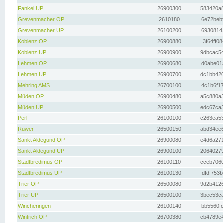
Fankel UP
26900300
583420a8
Grevenmacher OP
2610180
6e72bebf
Grevenmacher UP
26100200
69308142
Koblenz OP
26900880
3f64ff08
Koblenz UP
26900900
9dbcac54
Lehmen OP
26900680
d0abe01a
Lehmen UP
26900700
dc1bb420
Mehring AMS
26700100
4c1b6f17
Müden OP
26900480
a5c880a3
Müden UP
26900500
edc67ca3
Perl
26100100
c263ea53
Ruwer
26500150
abd34ee6
Sankt Aldegund OP
26900080
e4d6a271
Sankt Aldegund UP
26900100
20640279
Stadtbredimus OP
26100110
cceb7060
Stadtbredimus UP
26100130
dfdf753b
Trier OP
26500080
9d2b4126
Trier UP
26500100
3bec53ca
Wincheringen
26100140
bb5560fc
Wintrich OP
26700380
cb4789e4