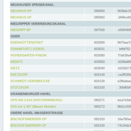
NEUHAUSER SPEISEKANAL
NEUHAUS OP
585850
963bdc26
NEUHAUS UP
585860
bf48cefd
NIEGRIPPER VERBINDUNGSKANAL
NIEGRIPP BP
587500
e506460f
ODER
EISENHÜTTENSTADT
603000
8675aa70
FRANKFURT1 (ODER)
603031
bffdf7f2
HOHENSAATEN-FINOW
603080
f7a639a4
KIENITZ
603050
6298a8f9
KIETZ
603040
16258271
RATZDORF
603140
ca3f535b
SCHWEDT-ODERBRÜCKE
603130
e28babaa
STÜTZKOW
603100
30bff0df
ORANIENBURGER HAVEL
OHV KM 3.014 (HOCHSPANNUNG)
580271
eea7e3dc
OHv km 1.467 (Blaues Wunder)
580272
8b51c505
OBERE HAVEL-WASSERSTRASSE
BISCHOFSWERDER OP
581520
16a780aa
BISCHOFSWERDER UP
581530
74134dc6