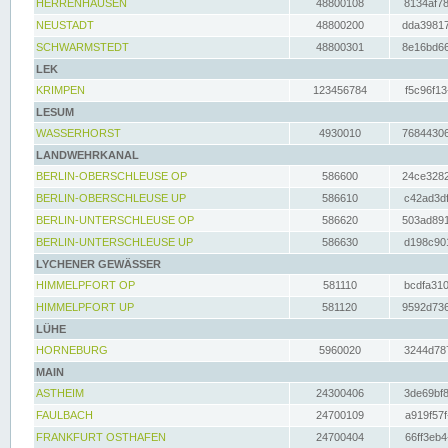
HERRENHAUSEN
48800108
8134af78
NEUSTADT
48800200
dda39817
SCHWARMSTEDT
48800301
8e16bd66
LEK
KRIMPEN
123456784
f5c96f13
LESUM
WASSERHORST
4930010
76844306
LANDWEHRKANAL
BERLIN-OBERSCHLEUSE OP
586600
24ce3282
BERLIN-OBERSCHLEUSE UP
586610
c42ad3df
BERLIN-UNTERSCHLEUSE OP
586620
503ad891
BERLIN-UNTERSCHLEUSE UP
586630
d198c901
LYCHENER GEWÄSSER
HIMMELPFORT OP
581110
bcdfa310
HIMMELPFORT UP
581120
9592d736
LÜHE
HORNEBURG
5960020
3244d787
MAIN
ASTHEIM
24300406
3de69bf8
FAULBACH
24700109
a919f57f
FRANKFURT OSTHAFEN
24700404
66ff3eb4