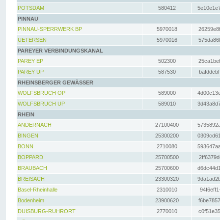
POTSDAM
580412
5e10e1e7
PINNAU
PINNAU-SPERRWERK BP
5970018
26259e8f
UETERSEN
5970016
575da86f
PAREYER VERBINDUNGSKANAL
PAREY EP
502300
25ca1bef
PAREY UP
587530
bafddcbf
RHEINSBERGER GEWÄSSER
WOLFSBRUCH OP
589000
4d00c13e
WOLFSBRUCH UP
589010
3d43a8d7
RHEIN
ANDERNACH
27100400
5735892a
BINGEN
25300200
0309cd61
BONN
2710080
593647aa
BOPPARD
25700500
2ff6379d
BRAUBACH
25700600
d6dc44d1
BREISACH
23300320
9da1ad2b
Basel-Rheinhalle
2310010
94f6eff1
Bodenheim
23900620
f6be7857
DUISBURG-RUHRORT
2770010
c0f51e35