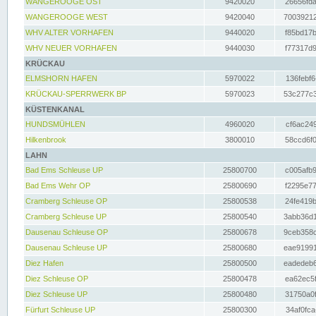
WANGEROOGE OST
9420020
26656fda
WANGEROOGE WEST
9420040
70039212
WHV ALTER VORHAFEN
9440020
f85bd17b
WHV NEUER VORHAFEN
9440030
f77317d9
KRÜCKAU
ELMSHORN HAFEN
5970022
136febf6
KRÜCKAU-SPERRWERK BP
5970023
53c277c3
KÜSTENKANAL
HUNDSMÜHLEN
4960020
cf6ac249
Hilkenbrook
3800010
58ccd6f0
LAHN
Bad Ems Schleuse UP
25800700
c005afb9
Bad Ems Wehr OP
25800690
f2295e77
Cramberg Schleuse OP
25800538
24fe419b
Cramberg Schleuse UP
25800540
3abb36d1
Dausenau Schleuse OP
25800678
9ceb358c
Dausenau Schleuse UP
25800680
eae91991
Diez Hafen
25800500
eadedeb6
Diez Schleuse OP
25800478
ea62ec5f
Diez Schleuse UP
25800480
31750a0f
Fürfurt Schleuse UP
25800300
34af0fca