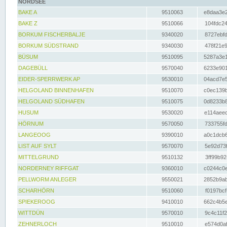
NORDSEE
BAKE A
9510063
e8daa3e2
BAKE Z
9510066
104fdc24
BORKUM FISCHERBALJE
9340020
8727ebfd
BORKUM SÜDSTRAND
9340030
478f21e9
BÜSUM
9510095
5287a3e1
DAGEBÜLL
9570040
6233e901
EIDER-SPERRWERK AP
9530010
04acd7e5
HELGOLAND BINNENHAFEN
9510070
c0ec139b
HELGOLAND SÜDHAFEN
9510075
0d8233b8
HUSUM
9530020
e114aeec
HÖRNUM
9570050
733755fd
LANGEOOG
9390010
a0c1dcb6
LIST AUF SYLT
9570070
5e92d73f
MITTELGRUND
9510132
3ff99b92
NORDERNEY RIFFGAT
9360010
c0244c0e
PELLWORM ANLEGER
9550021
2852b9ab
SCHARHÖRN
9510060
f0197bcf
SPIEKEROOG
9410010
662c4b5e
WITTDÜN
9570010
9c4c11f2
ZEHNERLOCH
9510010
e574d0af