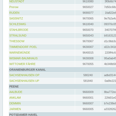
NEUSTADT
9610080
3f0b6b74
Prerow
9650027
7d50c68c
RUDEN
9690077
1fa822e6
SASSNITZ
9670065
9e7b2a4d
SCHLESWIG
9610040
09370c05
STAHLBRODE
9650070
340707f4
STRALSUND
9650043
b9163121
THIESSOW
9670067
d1c9bb3c
TIMMENDORF POEL
9630007
d22c341b
WARNEMÜNDE
9640015
220ff4c6
WISMAR-BAUMHAUS
9630008
95a0ab45
WITTOWER FÄHRE
9670055
4b348b56
ORANIENBURGER KANAL
SACHSENHAUSEN OP
580240
adbd3144
SACHSENHAUSEN UP
581840
0a6fe221
PEENE
AALBUDE
9660009
8ba772ed
ANKLAM
9660001
22fd01e0
DEMMIN
9660007
b7e238e8
JARMEN
9660005
a3328262
POTSDAMER HAVEL