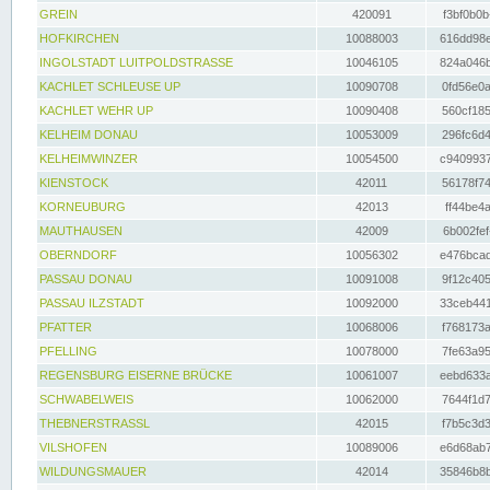
GREIN
420091
f3bf0b0b
HOFKIRCHEN
10088003
616dd98e
INGOLSTADT LUITPOLDSTRASSE
10046105
824a046b
KACHLET SCHLEUSE UP
10090708
0fd56e0a
KACHLET WEHR UP
10090408
560cf185
KELHEIM DONAU
10053009
296fc6d4
KELHEIMWINZER
10054500
c9409937
KIENSTOCK
42011
56178f74
KORNEUBURG
42013
ff44be4a
MAUTHAUSEN
42009
6b002fef
OBERNDORF
10056302
e476bcad
PASSAU DONAU
10091008
9f12c405
PASSAU ILZSTADT
10092000
33ceb441
PFATTER
10068006
f768173a
PFELLING
10078000
7fe63a95
REGENSBURG EISERNE BRÜCKE
10061007
eebd633a
SCHWABELWEIS
10062000
7644f1d7
THEBNERSTRASSL
42015
f7b5c3d3
VILSHOFEN
10089006
e6d68ab7
WILDUNGSMAUER
42014
35846b8b