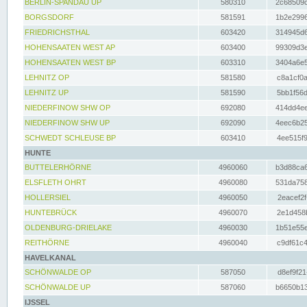
BERLIN-SPANDAU UP
580310
2c68509c
BORGSDORF
581591
1b2e2996
FRIEDRICHSTHAL
603420
314945d6
HOHENSAATEN WEST AP
603400
99309d3e
HOHENSAATEN WEST BP
603310
3404a6e5
LEHNITZ OP
581580
c8a1cf0a
LEHNITZ UP
581590
5bb1f56d
NIEDERFINOW SHW OP
692080
414dd4ee
NIEDERFINOW SHW UP
692090
4eec6b25
SCHWEDT SCHLEUSE BP
603410
4ee515f9
HUNTE
BUTTELERHÖRNE
4960060
b3d88ca6
ELSFLETH OHRT
4960080
531da758
HOLLERSIEL
4960050
2eacef2f
HUNTEBRÜCK
4960070
2e1d458b
OLDENBURG-DRIELAKE
4960030
1b51e55e
REITHÖRNE
4960040
c9df61c4
HAVELKANAL
SCHÖNWALDE OP
587050
d8ef9f21
SCHÖNWALDE UP
587060
b6650b13
IJSSEL