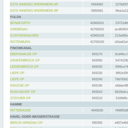
ESTE INNERES SPERRWERK AP
5950082
227b83f7
ESTE INNERES SPERRWERK BP
5950081
5fea1a12
FULDA
BONAFORTH
42900201
23721dfd
GREBENAU
42700202
acd63934
GUNTERSHAUSEN
42900100
213a585d
ROTENBURG
42700100
d1ba62a4
FINOWKANAL
EBERSWALDE OP
693170
3cd46cc7
GRAFENBRÜCK OP
693050
547422fb
LEESENBRÜCK OP
693030
f099ce74
LIEPE OP
693230
6f81b35f
LIEPE UP
693240
79d783d3
RAGÖSE OP
693190
b6bbe4f8
RUHLSDORF OP
693010
6629a4ca
STECHER OP
693210
516fbf8c
HAMME
RITTERHUDE
4940030
f49855d8
HAVEL-ODER-WASSERSTRASSE
BERLIN-SPANDAU OP
580300
e607a4b6