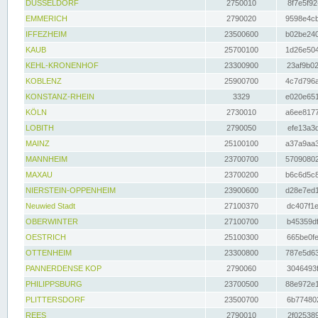
DÜSSELDORF
2750010
8f7e5f92
EMMERICH
2790020
9598e4cb
IFFEZHEIM
23500600
b02be240
KAUB
25700100
1d26e504
KEHL-KRONENHOF
23300900
23af9b02
KOBLENZ
25900700
4c7d796a
KONSTANZ-RHEIN
3329
e020e651
KÖLN
2730010
a6ee8177
LOBITH
2790050
efe13a3d
MAINZ
25100100
a37a9aa3
MANNHEIM
23700700
57090802
MAXAU
23700200
b6c6d5c8
NIERSTEIN-OPPENHEIM
23900600
d28e7ed1
Neuwied Stadt
27100370
dc407f1e
OBERWINTER
27100700
b45359df
OESTRICH
25100300
665be0fe
OTTENHEIM
23300800
787e5d63
PANNERDENSE KOP
2790060
3046493f
PHILIPPSBURG
23700500
88e972e1
PLITTERSDORF
23500700
6b774802
REES
2790010
2f025389