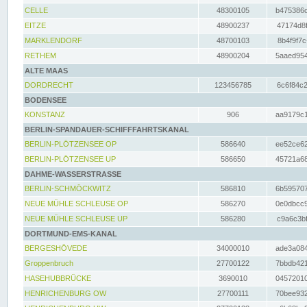
CELLE
48300105
b475386c
EITZE
48900237
47174d8f
MARKLENDORF
48700103
8b4f9f7c
RETHEM
48900204
5aaed954
ALTE MAAS
DORDRECHT
123456785
6c6f84c2
BODENSEE
KONSTANZ
906
aa9179c1
BERLIN-SPANDAUER-SCHIFFFAHRTSKANAL
BERLIN-PLÖTZENSEE OP
586640
ee52ce62
BERLIN-PLÖTZENSEE UP
586650
45721a68
DAHME-WASSERSTRASSE
BERLIN-SCHMÖCKWITZ
586810
6b595707
NEUE MÜHLE SCHLEUSE OP
586270
0e0dbcc9
NEUE MÜHLE SCHLEUSE UP
586280
c9a6c3bf
DORTMUND-EMS-KANAL
BERGESHÖVEDE
34000010
ade3a084
Groppenbruch
27700122
7bbdb421
HASEHUBBRÜCKE
3690010
04572010
HENRICHENBURG OW
27700111
70bee932