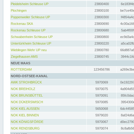
Pleidelsheim Schleuse UP
23800400
6e183f4b
Plochingen
23800100
be7ce40e
Poppenweiler Schleuse UP
23800300
f4854a4c
Rockenau SKA
23800690
4c00a166
Rockenau Schleuse UP
23800680
5ab4f00f
Schwabenheim Schleuse UP
23800800
ec9d3a4d
Untertürkheim Schleuse UP
23800220
a5ca02fb
Wieblingen Wehr UP neu
23800780
66d887a6
Ziegelhausen AMS
23800745
3944c1fd
NEUE MAAS
ROTTERDAM
123456786
a269e3be
NORD-OSTSEE-KANAL
AWK STROHBRÜCK
5970069
0e192297
NOK BREIHOLZ
5970075
4a904d59
NOK BRUNSBÜTTEL
5970091
85fc0dac
NOK DÜKERSWISCH
5970085
3954300d
NOK KIEL AUSSEN
5650068
6dc44585
NOK KIEL BINNEN
5979020
8af24d6a
NOK KÖNIGSFÖRDE
5970067
d0ec2790
NOK RENDSBURG
5970074
8c8afb56