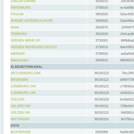
LINGEN-DARME
3500015
200363fc
PAPENBURG
3790010
ec4a598d
POGUM
3950020
5d1e4350
RHEINE UNTERSCHLEUSE
3390020
50a449ba
Rühle
3500070
15456f75
TERBORG
3910020
244cae8b
VERSEN WEHR OP
3730001
86f8dbab
VERSEN WEHRDURCHSTICH
3730010
6de43652
WEENER
3790020
aa6af4e6
Wachendorf
3500031
88698229
ELBESEITENKANAL
ARTLENBURG-ESK
90100122
7fec2f4f
BEVENSEN
90100112
b8997708
LÜNEBURG OW
90100121
c7364d1e
LÜNEBURG UW
90100120
d18033cd
OSLOSS
90100100
6c5b6422
UELZEN OW
90100111
728bd3e3
UELZEN UW
90100110
0d0082cf
WITTINGEN
90100101
9cf795ce
ESTE
BUXTEHUDE
5950080
8a08c920