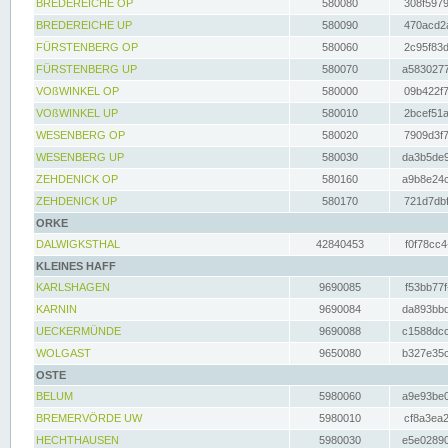
BREDEREICHE OP
580080
308f5979
BREDEREICHE UP
580090
470acd2a
FÜRSTENBERG OP
580060
2c95f83d
FÜRSTENBERG UP
580070
a5830277
VOßWINKEL OP
580000
09b422f7
VOßWINKEL UP
580010
2bcef51a
WESENBERG OP
580020
7909d3f7
WESENBERG UP
580030
da3b5de9
ZEHDENICK OP
580160
a9b8e24c
ZEHDENICK UP
580170
721d7dbf
ORKE
DALWIGKSTHAL
42840453
f0f78cc4
KLEINES HAFF
KARLSHAGEN
9690085
f53bb77f
KARNIN
9690084
da893bbd
UECKERMÜNDE
9690088
c1588dcc
WOLGAST
9650080
b327e35c
OSTE
BELUM
5980060
a9e93be0
BREMERVÖRDE UW
5980010
cf8a3ea2
HECHTHAUSEN
5980030
e5e02890