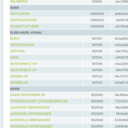
WILHERING
420061
aec23fd6
EDER
AFFOLDERN
42800502
ab9d5a42
EDERTALSPERRE
42800310
c6e9f744
SCHMITTLOTHEIM
42800309
d2155fa6
ELBE-HAVEL-KANAL
BURG
587507
831ad501
DETERSHAGEN
587505
a7b1eda9
GENTHIN
587535
e9e7f20c
KADE
587541
e4f29379
WUSTERWITZ OP
587540
c6a12d34
WUSTERWITZ UP
587550
3bfcf759
ZERBEN OP
587510
64c37072
ZERBEN UP
587520
532d8718
EIDER
EIDER-SPERRWERK BP
9520081
8ac85e6c
FRIEDRICHSTADT STRASSENBRÜCKE
9520060
721313e7
LEXFÄHRE OBERWASSER
9520020
86c5688f
LEXFÄHRE UNTERWASSER
9520030
7f01fbd8
NORDFELD OBERWASSER
9520040
61394669
NORDFELD UNTERWASSER
9520050
cb93548e