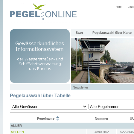
Hilfe
Link
Start
Pegelauswahl über Karte
Newsletter
Pegelauswahl über Tabelle
Pegelname
Nummer
UU
ALLER
AHLDEN
48900102
522286e2