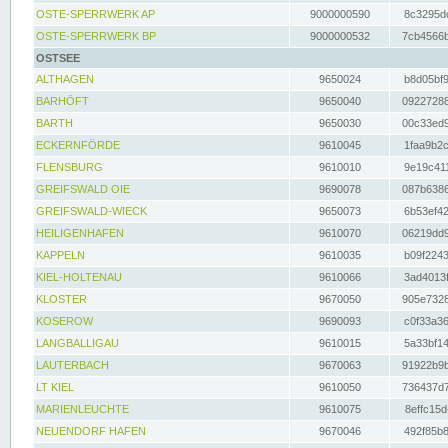
OSTE-SPERRWERK AP
9000000590
8c3295dc
OSTE-SPERRWERK BP
9000000532
7cb4566b
OSTSEE
ALTHAGEN
9650024
b8d05bf9
BARHÖFT
9650040
09227288
BARTH
9650030
00c33ed9
ECKERNFÖRDE
9610045
1faa9b2c
FLENSBURG
9610010
9e19c411
GREIFSWALD OIE
9690078
087b6386
GREIFSWALD-WIECK
9650073
6b53ef42
HEILIGENHAFEN
9610070
06219dd9
KAPPELN
9610035
b09f2243
KIEL-HOLTENAU
9610066
3ad4013f
KLOSTER
9670050
905e7328
KOSEROW
9690093
c0f33a36
LANGBALLIGAU
9610015
5a33bf14
LAUTERBACH
9670063
91922b9b
LT KIEL
9610050
736437d7
MARIENLEUCHTE
9610075
8effc15d
NEUENDORF HAFEN
9670046
492f85b8