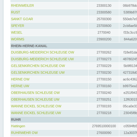
RHEINWEILER
23300130
06b978dd
RUST
23300580
5389b878
SANKT GOAR
25700300
550eb7e9
SPEYER
23700600
2cb8ae5b
WESEL
2770040
f33c3cc9
WORMS
23900200
844a620f
RHEIN-HERNE-KANAL
DUISBURG-MEIDERICH SCHLEUSE OW
27700262
f18e81da
DUISBURG-MEIDERICH SCHLEUSE UW
27700273
48780245
GELSENKIRCHEN SCHLEUSE OW
27700229
5b9f8134
GELSENKIRCHEN SCHLEUSE UW
27700230
427318d0
HERNE OW
27700150
ac6c4362
HERNE UW
27700160
b9975ea1
OBERHAUSEN SCHLEUSE OW
27700240
e251f943
OBERHAUSEN SCHLEUSE UW
27700251
12f63015
WANNE EICKEL SCHLEUSE OW
27700193
05ca0e33
WANNE EICKEL SCHLEUSE UW
27700218
23045f8b
RUHR
Hattingen
2769510000100
c0594fb5
RUHRWEHR OW
27600090
12a3037f