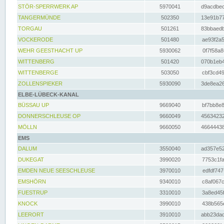
STÖR-SPERRWERK AP
5970041
d9acdbec
TANGERMÜNDE
502350
13e91b77
TORGAU
501261
83bbaedb
VOCKERODE
501480
ae93f2a5
WEHR GEESTHACHT UP
5930062
0f7f58a8
WITTENBERG
501420
070b1eb4
WITTENBERGE
503050
cbf3cd49
ZOLLENSPIEKER
5930090
3de8ea26
ELBE-LÜBECK-KANAL
BÜSSAU UP
9669040
bf7bb8e8
DONNERSCHLEUSE OP
9660049
45634232
MÖLLN
9660050
46644438
EMS
DALUM
3550040
ad357e52
DUKEGAT
3990020
7753c1fa
EMDEN NEUE SEESCHLEUSE
3970010
edfdf747
EMSHÖRN
9340010
c8af067c
FUESTRUP
3310010
3a8ed45f
KNOCK
3990010
438b565e
LEERORT
3910010
abb23dad