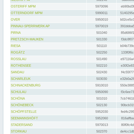
OSTERIFF MPM
5970096
eb90bd3f
OTTERNDORF MPM
5990011
5140295e
OVER
5950010
b02ce5c0
PINNAU-SPERRWERK AP
5970019
391bbba5
PIRNA
501040
85d686f1
PRETZSCH-MAUKEN
501330
f3dc8f07
RIESA
501110
b04b739d
ROGÄTZ
502250
133f0f6c
ROSSLAU
501490
e97116a4
ROTHENSEE
502210
e30f2e83
SANDAU
502430
f4c55f77
SCHARLEUK
503030
e32b0a28
SCHNACKENBURG
5910010
550e3885
SCHULAU
5950090
f3c6ee73
SCHÖNA
501010
7cb7461b
SCHÖNEBECK
502130
90bcb315
SCHÖPFSTELLE
5952030
fed4c295
SEEMANNSHÖFT
5952060
816affba
STADERSAND
5970013
80f0fc4d
STORKAU
502370
de4cc1db