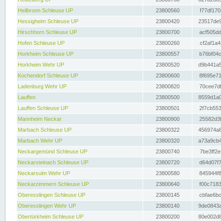
Heilbronn Schleuse UP
23800560
f77df170
Hessigheim Schleuse UP
23800420
23517de9
Hirschhorn Schleuse UP
23800700
acf505dd
Hofen Schleuse UP
23800260
cf2af1a4
Horkheim Schleuse UP
23800557
b76bf04c
Horkheim Wehr UP
23800520
d9b441a5
Kochendorf Schleuse UP
23800600
8f695e71
Ladenburg Wehr UP
23800820
70cee7df
Lauffen
23800500
8559d1a0
Lauffen Schleuse UP
23800501
2f7cb553
Mannheim Neckar
23800900
25582d3f
Marbach Schleuse UP
23800322
456974a8
Marbach Wehr UP
23800320
a73a9cb4
Neckargemünd Schleuse UP
23800740
7be3ff2e
Neckarsteinach Schleuse UP
23800720
d64d07f7
Neckarsulm Wehr UP
23800580
845944f8
Neckarzimmern Schleuse UP
23800640
f00c7183
Oberesslingen Schleuse UP
23800145
cbfae6bc
Oberesslingen Wehr UP
23800140
9de0843a
Obertürkheim Schleuse UP
23800200
80e002d8