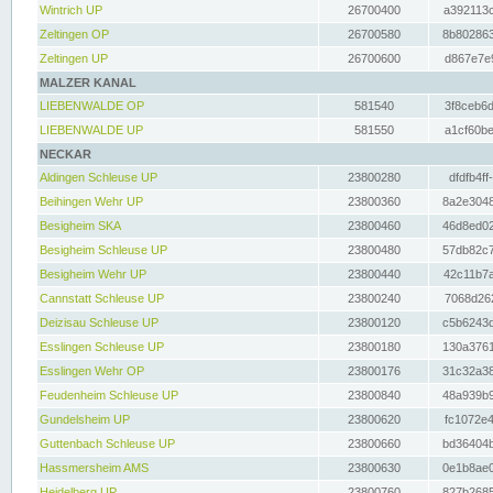
Wintrich UP
26700400
a392113c
Zeltingen OP
26700580
8b802863
Zeltingen UP
26700600
d867e7e9
MALZER KANAL
LIEBENWALDE OP
581540
3f8ceb6d
LIEBENWALDE UP
581550
a1cf60be
NECKAR
Aldingen Schleuse UP
23800280
dfdfb4ff
Beihingen Wehr UP
23800360
8a2e3048
Besigheim SKA
23800460
46d8ed02
Besigheim Schleuse UP
23800480
57db82c7
Besigheim Wehr UP
23800440
42c11b7a
Cannstatt Schleuse UP
23800240
7068d262
Deizisau Schleuse UP
23800120
c5b6243d
Esslingen Schleuse UP
23800180
130a3761
Esslingen Wehr OP
23800176
31c32a38
Feudenheim Schleuse UP
23800840
48a939b9
Gundelsheim UP
23800620
fc1072e4
Guttenbach Schleuse UP
23800660
bd36404b
Hassmersheim AMS
23800630
0e1b8ae0
Heidelberg UP
23800760
827b2685