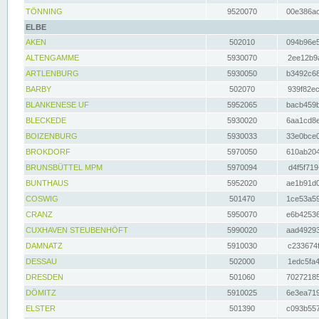
TÖNNING
9520070
00e386ac
ELBE
AKEN
502010
094b96e5
ALTENGAMME
5930070
2ee12b9a
ARTLENBURG
5930050
b3492c68
BARBY
502070
939f82ec
BLANKENESE UF
5952065
bacb459b
BLECKEDE
5930020
6aa1cd8e
BOIZENBURG
5930033
33e0bce0
BROKDORF
5970050
610ab204
BRUNSBÜTTEL MPM
5970094
d4f5f719
BUNTHAUS
5952020
ae1b91d0
COSWIG
501470
1ce53a59
CRANZ
5950070
e6b42536
CUXHAVEN STEUBENHÖFT
5990020
aad49293
DAMNATZ
5910030
c233674f
DESSAU
502000
1edc5fa4
DRESDEN
501060
70272185
DÖMITZ
5910025
6e3ea719
ELSTER
501390
c093b557