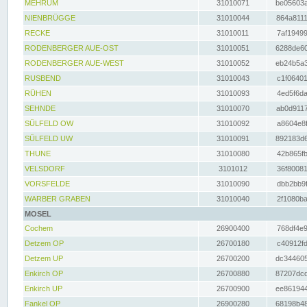
MEHRUM
31010071
be05603a
NIENBRÜGGE
31010044
864a8111
RECKE
31010011
7af19499
RODENBERGER AUE-OST
31010051
6288de60
RODENBERGER AUE-WEST
31010052
eb24b5a3
RUSBEND
31010043
c1f06401
RÜHEN
31010093
4ed5f6da
SEHNDE
31010070
ab0d9117
SÜLFELD OW
31010092
a8604e8f
SÜLFELD UW
31010091
892183d6
THUNE
31010080
42b865fb
VELSDORF
3101012
36f80081
VORSFELDE
31010090
dbb2bb9f
WARBER GRABEN
31010040
2f1080ba
MOSEL
Cochem
26900400
768df4e9
Detzem OP
26700180
c40912fd
Detzem UP
26700200
dc344605
Enkirch OP
26700880
87207dcd
Enkirch UP
26700900
ee861944
Fankel OP
26900280
68198b48