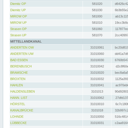
Diemitz OP
581020
d6426c42
Diemitz UP
581030
6b3b55e2
MIROW OP
581000
ab13c115
MIROW UP
581010
19cc3b9a
Strasen OP
581060
117877ec
Strasen UP
581070
2cc40997
MITTELLANDKANAL
ANDERTEN OW
31010061
bc20d819
ANDERTEN UW
31010060
dd41a7d6
BAD ESSEN
31010030
6760b547
BERENBUSCH
31010042
d2c8f60e
BRAMSCHE
31010020
bec8a6a5
BROXTEN
31010032
1125a391
HAHLEN
31010041
ac970eb0
HALDENSLEBEN
3101013
90d92801
HANN. LIST
31010062
27dfd137
HÖRSTEL
31010010
6c7c180f
KANALBRÜCKE
3101018
32b997c2
LOHNDE
31010050
516c4814
LÜBBECKE
31010031
c2aa9164