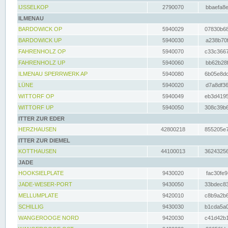
IJSSELKOP
2790070
bbaefa8e
ILMENAU
BARDOWICK OP
5940029
07830b68
BARDOWICK UP
5940030
a238b70f
FAHRENHOLZ OP
5940070
c33c3667
FAHRENHOLZ UP
5940060
bb62b28f
ILMENAU SPERRWERK AP
5940080
6b05e8dc
LÜNE
5940020
d7a8df36
WITTORF OP
5940049
eb3d4195
WITTORF UP
5940050
308c39b6
ITTER ZUR EDER
HERZHAUSEN
42800218
855205e7
ITTER ZUR DIEMEL
KOTTHAUSEN
44100013
36243256
JADE
HOOKSIELPLATE
9430020
fac30fe9
JADE-WESER-PORT
9430050
33bdec83
MELLUMPLATE
9420010
c8b9a2b6
SCHILLIG
9430030
b1cda5a0
WANGEROOGE NORD
9420030
c41d42b1