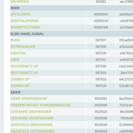
WILHERING
420061
aec23fd6
EDER
AFFOLDERN
42800502
ab9d5a42
EDERTALSPERRE
42800310
c6e9f744
SCHMITTLOTHEIM
42800309
d2155fa6
ELBE-HAVEL-KANAL
BURG
587507
831ad501
DETERSHAGEN
587505
a7b1eda9
GENTHIN
587535
e9e7f20c
KADE
587541
e4f29379
WUSTERWITZ OP
587540
c6a12d34
WUSTERWITZ UP
587550
3bfcf759
ZERBEN OP
587510
64c37072
ZERBEN UP
587520
532d8718
EIDER
EIDER-SPERRWERK BP
9520081
8ac85e6c
FRIEDRICHSTADT STRASSENBRÜCKE
9520060
721313e7
LEXFÄHRE OBERWASSER
9520020
86c5688f
LEXFÄHRE UNTERWASSER
9520030
7f01fbd8
NORDFELD OBERWASSER
9520040
61394669
NORDFELD UNTERWASSER
9520050
cb93548e