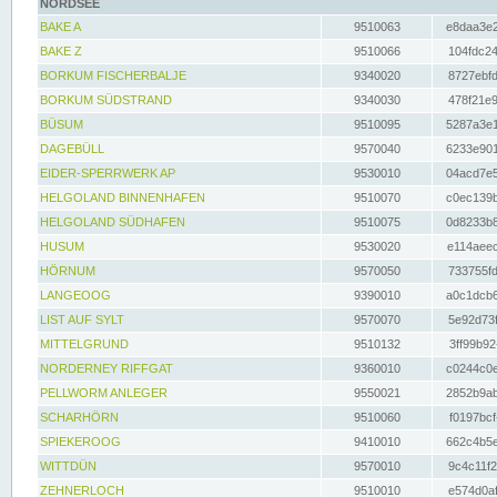
NORDSEE
BAKE A
9510063
e8daa3e2
BAKE Z
9510066
104fdc24
BORKUM FISCHERBALJE
9340020
8727ebfd
BORKUM SÜDSTRAND
9340030
478f21e9
BÜSUM
9510095
5287a3e1
DAGEBÜLL
9570040
6233e901
EIDER-SPERRWERK AP
9530010
04acd7e5
HELGOLAND BINNENHAFEN
9510070
c0ec139b
HELGOLAND SÜDHAFEN
9510075
0d8233b8
HUSUM
9530020
e114aeec
HÖRNUM
9570050
733755fd
LANGEOOG
9390010
a0c1dcb6
LIST AUF SYLT
9570070
5e92d73f
MITTELGRUND
9510132
3ff99b92
NORDERNEY RIFFGAT
9360010
c0244c0e
PELLWORM ANLEGER
9550021
2852b9ab
SCHARHÖRN
9510060
f0197bcf
SPIEKEROOG
9410010
662c4b5e
WITTDÜN
9570010
9c4c11f2
ZEHNERLOCH
9510010
e574d0af