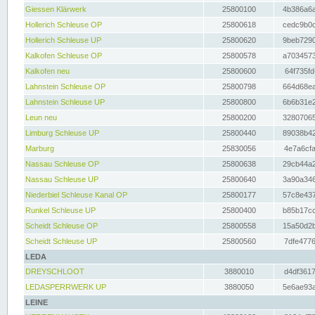
Giessen Klärwerk
25800100
4b386a6a
Hollerich Schleuse OP
25800618
cedc9b0c
Hollerich Schleuse UP
25800620
9beb7290
Kalkofen Schleuse OP
25800578
a7034573
Kalkofen neu
25800600
64f735fd
Lahnstein Schleuse OP
25800798
664d68ea
Lahnstein Schleuse UP
25800800
6b6b31e2
Leun neu
25800200
32807065
Limburg Schleuse UP
25800440
89038b42
Marburg
25830056
4e7a6cfa
Nassau Schleuse OP
25800638
29cb44a2
Nassau Schleuse UP
25800640
3a90a346
Niederbiel Schleuse Kanal OP
25800177
57c8e437
Runkel Schleuse UP
25800400
b85b17cc
Scheidt Schleuse OP
25800558
15a50d2b
Scheidt Schleuse UP
25800560
7dfe4776
LEDA
DREYSCHLOOT
3880010
d4df3617
LEDASPERRWERK UP
3880050
5e6ae93a
LEINE