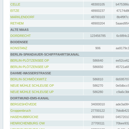
CELLE
48300105
b475386c
EITZE
48900237
47174d8f
MARKLENDORF
48700103
8b4f9f7c
RETHEM
48900204
5aaed954
ALTE MAAS
DORDRECHT
123456785
6c6f84c2
BODENSEE
KONSTANZ
906
aa9179c1
BERLIN-SPANDAUER-SCHIFFFAHRTSKANAL
BERLIN-PLÖTZENSEE OP
586640
ee52ce62
BERLIN-PLÖTZENSEE UP
586650
45721a68
DAHME-WASSERSTRASSE
BERLIN-SCHMÖCKWITZ
586810
6b595707
NEUE MÜHLE SCHLEUSE OP
586270
0e0dbcc9
NEUE MÜHLE SCHLEUSE UP
586280
c9a6c3bf
DORTMUND-EMS-KANAL
BERGESHÖVEDE
34000010
ade3a084
Groppenbruch
27700122
7bbdb421
HASEHUBBRÜCKE
3690010
04572010
HENRICHENBURG OW
27700111
70bee932