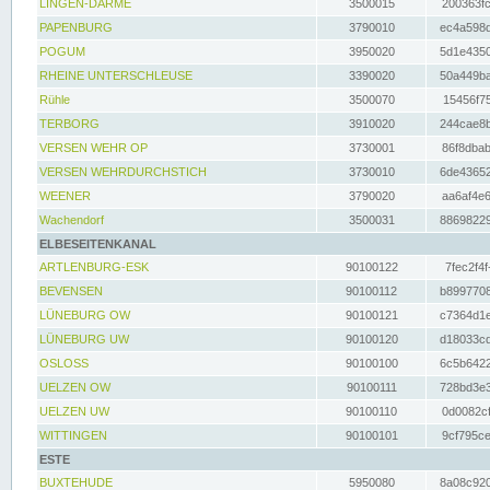
LINGEN-DARME
3500015
200363fc
PAPENBURG
3790010
ec4a598d
POGUM
3950020
5d1e4350
RHEINE UNTERSCHLEUSE
3390020
50a449ba
Rühle
3500070
15456f75
TERBORG
3910020
244cae8b
VERSEN WEHR OP
3730001
86f8dbab
VERSEN WEHRDURCHSTICH
3730010
6de43652
WEENER
3790020
aa6af4e6
Wachendorf
3500031
88698229
ELBESEITENKANAL
ARTLENBURG-ESK
90100122
7fec2f4f
BEVENSEN
90100112
b8997708
LÜNEBURG OW
90100121
c7364d1e
LÜNEBURG UW
90100120
d18033cd
OSLOSS
90100100
6c5b6422
UELZEN OW
90100111
728bd3e3
UELZEN UW
90100110
0d0082cf
WITTINGEN
90100101
9cf795ce
ESTE
BUXTEHUDE
5950080
8a08c920