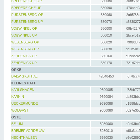
BREDEREICHE OP
580080
308f5979
BREDEREICHE UP
580090
470acd2a
FÜRSTENBERG OP
580060
2c95f83d
FÜRSTENBERG UP
580070
a5830277
VOßWINKEL OP
580000
09b422f7
VOßWINKEL UP
580010
2bcef51a
WESENBERG OP
580020
7909d3f7
WESENBERG UP
580030
da3b5de9
ZEHDENICK OP
580160
a9b8e24c
ZEHDENICK UP
580170
721d7dbf
ORKE
DALWIGKSTHAL
42840453
f0f78cc4
KLEINES HAFF
KARLSHAGEN
9690085
f53bb77f
KARNIN
9690084
da893bbd
UECKERMÜNDE
9690088
c1588dcc
WOLGAST
9650080
b327e35c
OSTE
BELUM
5980060
a9e93be0
BREMERVÖRDE UW
5980010
cf8a3ea2
HECHTHAUSEN
5980030
e5e02890