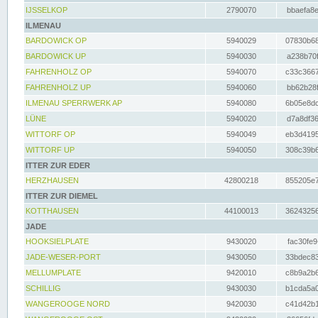
IJSSELKOP
2790070
bbaefa8e
ILMENAU
BARDOWICK OP
5940029
07830b68
BARDOWICK UP
5940030
a238b70f
FAHRENHOLZ OP
5940070
c33c3667
FAHRENHOLZ UP
5940060
bb62b28f
ILMENAU SPERRWERK AP
5940080
6b05e8dc
LÜNE
5940020
d7a8df36
WITTORF OP
5940049
eb3d4195
WITTORF UP
5940050
308c39b6
ITTER ZUR EDER
HERZHAUSEN
42800218
855205e7
ITTER ZUR DIEMEL
KOTTHAUSEN
44100013
36243256
JADE
HOOKSIELPLATE
9430020
fac30fe9
JADE-WESER-PORT
9430050
33bdec83
MELLUMPLATE
9420010
c8b9a2b6
SCHILLIG
9430030
b1cda5a0
WANGEROOGE NORD
9420030
c41d42b1