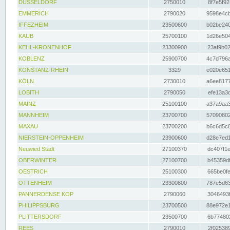
DÜSSELDORF
2750010
8f7e5f92
EMMERICH
2790020
9598e4cb
IFFEZHEIM
23500600
b02be240
KAUB
25700100
1d26e504
KEHL-KRONENHOF
23300900
23af9b02
KOBLENZ
25900700
4c7d796a
KONSTANZ-RHEIN
3329
e020e651
KÖLN
2730010
a6ee8177
LOBITH
2790050
efe13a3d
MAINZ
25100100
a37a9aa3
MANNHEIM
23700700
57090802
MAXAU
23700200
b6c6d5c8
NIERSTEIN-OPPENHEIM
23900600
d28e7ed1
Neuwied Stadt
27100370
dc407f1e
OBERWINTER
27100700
b45359df
OESTRICH
25100300
665be0fe
OTTENHEIM
23300800
787e5d63
PANNERDENSE KOP
2790060
3046493f
PHILIPPSBURG
23700500
88e972e1
PLITTERSDORF
23500700
6b774802
REES
2790010
2f025389