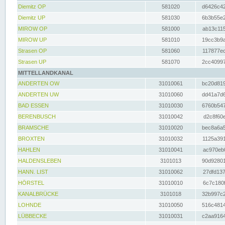
Diemitz OP
581020
d6426c42
Diemitz UP
581030
6b3b55e2
MIROW OP
581000
ab13c115
MIROW UP
581010
19cc3b9a
Strasen OP
581060
117877ec
Strasen UP
581070
2cc40997
MITTELLANDKANAL
ANDERTEN OW
31010061
bc20d819
ANDERTEN UW
31010060
dd41a7d6
BAD ESSEN
31010030
6760b547
BERENBUSCH
31010042
d2c8f60e
BRAMSCHE
31010020
bec8a6a5
BROXTEN
31010032
1125a391
HAHLEN
31010041
ac970eb0
HALDENSLEBEN
3101013
90d92801
HANN. LIST
31010062
27dfd137
HÖRSTEL
31010010
6c7c180f
KANALBRÜCKE
3101018
32b997c2
LOHNDE
31010050
516c4814
LÜBBECKE
31010031
c2aa9164