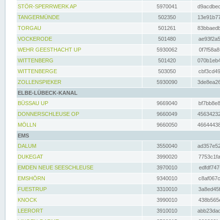
STÖR-SPERRWERK AP
5970041
d9acdbec
TANGERMÜNDE
502350
13e91b77
TORGAU
501261
83bbaedb
VOCKERODE
501480
ae93f2a5
WEHR GEESTHACHT UP
5930062
0f7f58a8
WITTENBERG
501420
070b1eb4
WITTENBERGE
503050
cbf3cd49
ZOLLENSPIEKER
5930090
3de8ea26
ELBE-LÜBECK-KANAL
BÜSSAU UP
9669040
bf7bb8e8
DONNERSCHLEUSE OP
9660049
45634232
MÖLLN
9660050
46644438
EMS
DALUM
3550040
ad357e52
DUKEGAT
3990020
7753c1fa
EMDEN NEUE SEESCHLEUSE
3970010
edfdf747
EMSHÖRN
9340010
c8af067c
FUESTRUP
3310010
3a8ed45f
KNOCK
3990010
438b565e
LEERORT
3910010
abb23dad