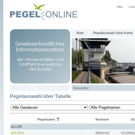
Hilfe
Link
Start
Pegelauswahl über Karte
Newsletter
Pegelauswahl über Tabelle
Pegelname
Nummer
UU
ALLER
AHLDEN
48900102
522286e2