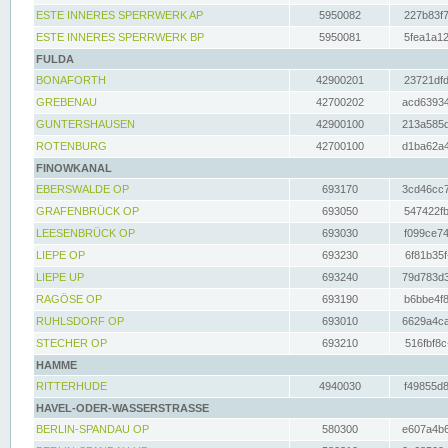
ESTE INNERES SPERRWERK AP
5950082
227b83f7
ESTE INNERES SPERRWERK BP
5950081
5fea1a12
FULDA
BONAFORTH
42900201
23721dfd
GREBENAU
42700202
acd63934
GUNTERSHAUSEN
42900100
213a585d
ROTENBURG
42700100
d1ba62a4
FINOWKANAL
EBERSWALDE OP
693170
3cd46cc7
GRAFENBRÜCK OP
693050
547422fb
LEESENBRÜCK OP
693030
f099ce74
LIEPE OP
693230
6f81b35f
LIEPE UP
693240
79d783d3
RAGÖSE OP
693190
b6bbe4f8
RUHLSDORF OP
693010
6629a4ca
STECHER OP
693210
516fbf8c
HAMME
RITTERHUDE
4940030
f49855d8
HAVEL-ODER-WASSERSTRASSE
BERLIN-SPANDAU OP
580300
e607a4b6