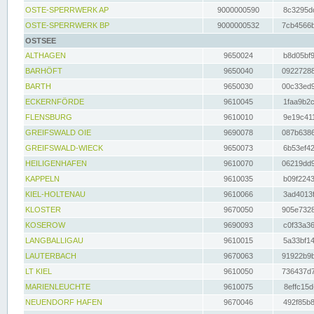
OSTE-SPERRWERK AP
9000000590
8c3295dc
OSTE-SPERRWERK BP
9000000532
7cb4566b
OSTSEE
ALTHAGEN
9650024
b8d05bf9
BARHÖFT
9650040
09227288
BARTH
9650030
00c33ed9
ECKERNFÖRDE
9610045
1faa9b2c
FLENSBURG
9610010
9e19c411
GREIFSWALD OIE
9690078
087b6386
GREIFSWALD-WIECK
9650073
6b53ef42
HEILIGENHAFEN
9610070
06219dd9
KAPPELN
9610035
b09f2243
KIEL-HOLTENAU
9610066
3ad4013f
KLOSTER
9670050
905e7328
KOSEROW
9690093
c0f33a36
LANGBALLIGAU
9610015
5a33bf14
LAUTERBACH
9670063
91922b9b
LT KIEL
9610050
736437d7
MARIENLEUCHTE
9610075
8effc15d
NEUENDORF HAFEN
9670046
492f85b8