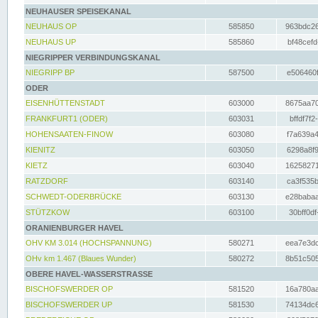
NEUHAUSER SPEISEKANAL
NEUHAUS OP
585850
963bdc26
NEUHAUS UP
585860
bf48cefd
NIEGRIPPER VERBINDUNGSKANAL
NIEGRIPP BP
587500
e506460f
ODER
EISENHÜTTENSTADT
603000
8675aa70
FRANKFURT1 (ODER)
603031
bffdf7f2
HOHENSAATEN-FINOW
603080
f7a639a4
KIENITZ
603050
6298a8f9
KIETZ
603040
16258271
RATZDORF
603140
ca3f535b
SCHWEDT-ODERBRÜCKE
603130
e28babaa
STÜTZKOW
603100
30bff0df
ORANIENBURGER HAVEL
OHV KM 3.014 (HOCHSPANNUNG)
580271
eea7e3dc
OHv km 1.467 (Blaues Wunder)
580272
8b51c505
OBERE HAVEL-WASSERSTRASSE
BISCHOFSWERDER OP
581520
16a780aa
BISCHOFSWERDER UP
581530
74134dc6