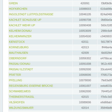
GREIN
420091
f3bf0b0b
HOFKIRCHEN
10088003
616dd98e
INGOLSTADT LUITPOLDSTRASSE
10046105
824a046b
KACHLET SCHLEUSE UP
10090708
0fd56e0a
KACHLET WEHR UP
10090408
560cf185
KELHEIM DONAU
10053009
296fc6d4
KELHEIMWINZER
10054500
c9409937
KIENSTOCK
42011
56178f74
KORNEUBURG
42013
ff44be4a
MAUTHAUSEN
42009
6b002fef
OBERNDORF
10056302
e476bcad
PASSAU DONAU
10091008
9f12c405
PASSAU ILZSTADT
10092000
33ceb441
PFATTER
10068006
f768173a
PFELLING
10078000
7fe63a95
REGENSBURG EISERNE BRÜCKE
10061007
eebd633a
SCHWABELWEIS
10062000
7644f1d7
THEBNERSTRASSL
42015
f7b5c3d3
VILSHOFEN
10089006
e6d68ab7
WILDUNGSMAUER
42014
35846b8b