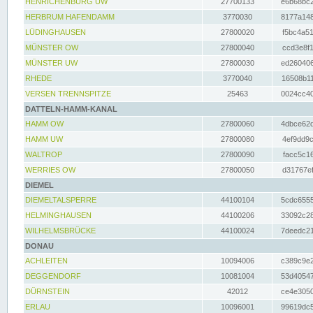
HENRICHENBURG UW
27700133
e6b68bc2
HERBRUM HAFENDAMM
3770030
8177a148
LÜDINGHAUSEN
27800020
f5bc4a51
MÜNSTER OW
27800040
ccd3e8f1
MÜNSTER UW
27800030
ed260406
RHEDE
3770040
16508b11
VERSEN TRENNSPITZE
25463
0024cc40
DATTELN-HAMM-KANAL
HAMM OW
27800060
4dbce62d
HAMM UW
27800080
4ef9dd9c
WALTROP
27800090
facc5c16
WERRIES OW
27800050
d31767ef
DIEMEL
DIEMELTALSPERRE
44100104
5cdc6555
HELMINGHAUSEN
44100206
33092c28
WILHELMSBRÜCKE
44100024
7deedc21
DONAU
ACHLEITEN
10094006
c389c9e2
DEGGENDORF
10081004
53d40547
DÜRNSTEIN
42012
ce4e3050
ERLAU
10096001
99619dc5