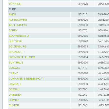
TÖNNING
9520070
00e386ac
ELBE
AKEN
502010
094b96e5
ALTENGAMME
5930070
2ee12b9a
ARTLENBURG
5930050
b3492c68
BARBY
502070
939f82ec
BLANKENESE UF
5952065
bacb459b
BLECKEDE
5930020
6aa1cd8e
BOIZENBURG
5930033
33e0bce0
BROKDORF
5970050
610ab204
BRUNSBÜTTEL MPM
5970094
d4f5f719
BUNTHAUS
5952020
ae1b91d0
COSWIG
501470
1ce53a59
CRANZ
5950070
e6b42536
CUXHAVEN STEUBENHÖFT
5990020
aad49293
DAMNATZ
5910030
c233674f
DESSAU
502000
1edc5fa4
DRESDEN
501060
70272185
DÖMITZ
5910025
6e3ea719
ELSTER
501390
c093b557