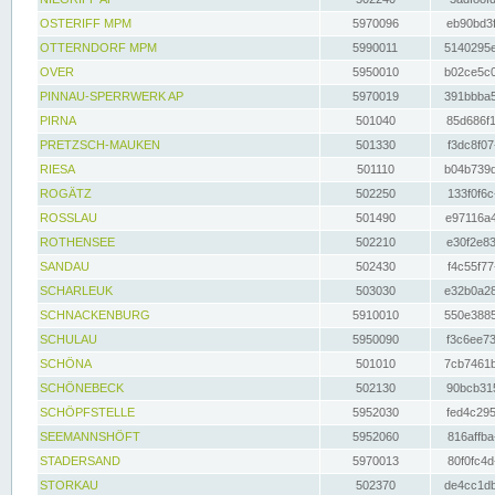
OSTERIFF MPM
5970096
eb90bd3f
OTTERNDORF MPM
5990011
5140295e
OVER
5950010
b02ce5c0
PINNAU-SPERRWERK AP
5970019
391bbba5
PIRNA
501040
85d686f1
PRETZSCH-MAUKEN
501330
f3dc8f07
RIESA
501110
b04b739d
ROGÄTZ
502250
133f0f6c
ROSSLAU
501490
e97116a4
ROTHENSEE
502210
e30f2e83
SANDAU
502430
f4c55f77
SCHARLEUK
503030
e32b0a28
SCHNACKENBURG
5910010
550e3885
SCHULAU
5950090
f3c6ee73
SCHÖNA
501010
7cb7461b
SCHÖNEBECK
502130
90bcb315
SCHÖPFSTELLE
5952030
fed4c295
SEEMANNSHÖFT
5952060
816affba
STADERSAND
5970013
80f0fc4d
STORKAU
502370
de4cc1db