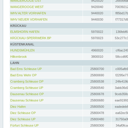
WANGEROOGE OST
9420020
26656fda
WANGEROOGE WEST
9420040
70039212
WHV ALTER VORHAFEN
9440020
f85bd17b
WHV NEUER VORHAFEN
9440030
f77317d9
KRÜCKAU
ELMSHORN HAFEN
5970022
136febf6
KRÜCKAU-SPERRWERK BP
5970023
53c277c3
KÜSTENKANAL
HUNDSMÜHLEN
4960020
cf6ac249
Hilkenbrook
3800010
58ccd6f0
LAHN
Bad Ems Schleuse UP
25800700
c005afb9
Bad Ems Wehr OP
25800690
f2295e77
Cramberg Schleuse OP
25800538
24fe419b
Cramberg Schleuse UP
25800540
3abb36d1
Dausenau Schleuse OP
25800678
9ceb358c
Dausenau Schleuse UP
25800680
eae91991
Diez Hafen
25800500
eadedeb6
Diez Schleuse OP
25800478
ea62ec5f
Diez Schleuse UP
25800480
31750a0f
Fürfurt Schleuse UP
25800300
34af0fca