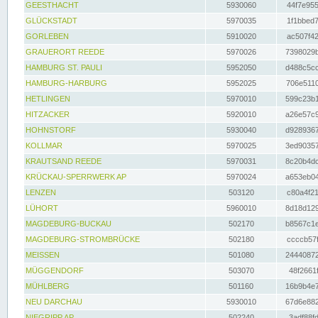
GEESTHACHT
5930060
44f7e955
GLÜCKSTADT
5970035
1f1bbed7
GORLEBEN
5910020
ac507f42
GRAUERORT REEDE
5970026
7398029b
HAMBURG ST. PAULI
5952050
d488c5cc
HAMBURG-HARBURG
5952025
706e5110
HETLINGEN
5970010
599c23b1
HITZACKER
5920010
a26e57c9
HOHNSTORF
5930040
d9289367
KOLLMAR
5970025
3ed90357
KRAUTSAND REEDE
5970031
8c20b4dc
KRÜCKAU-SPERRWERK AP
5970024
a653eb04
LENZEN
503120
c80a4f21
LÜHORT
5960010
8d18d129
MAGDEBURG-BUCKAU
502170
b8567c1e
MAGDEBURG-STROMBRÜCKE
502180
ccccb57f
MEISSEN
501080
24440872
MÜGGENDORF
503070
48f2661f
MÜHLBERG
501160
16b9b4e7
NEU DARCHAU
5930010
67d6e882
NIEGRIPP AP
502240
3adf88fd