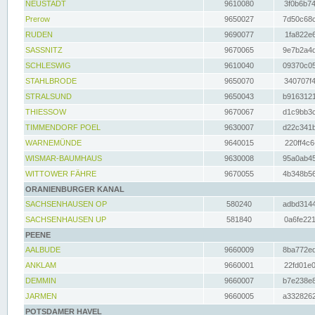
NEUSTADT
9610080
3f0b6b74
Prerow
9650027
7d50c68c
RUDEN
9690077
1fa822e6
SASSNITZ
9670065
9e7b2a4d
SCHLESWIG
9610040
09370c05
STAHLBRODE
9650070
340707f4
STRALSUND
9650043
b9163121
THIESSOW
9670067
d1c9bb3c
TIMMENDORF POEL
9630007
d22c341b
WARNEMÜNDE
9640015
220ff4c6
WISMAR-BAUMHAUS
9630008
95a0ab45
WITTOWER FÄHRE
9670055
4b348b56
ORANIENBURGER KANAL
SACHSENHAUSEN OP
580240
adbd3144
SACHSENHAUSEN UP
581840
0a6fe221
PEENE
AALBUDE
9660009
8ba772ed
ANKLAM
9660001
22fd01e0
DEMMIN
9660007
b7e238e8
JARMEN
9660005
a3328262
POTSDAMER HAVEL