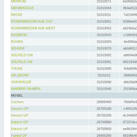
MEHRUM
31010071
be05603a
NIENBRÜGGE
31010044
864a8111
RECKE
31010011
7af19499
RODENBERGER AUE-OST
31010051
6288de60
RODENBERGER AUE-WEST
31010052
eb24b5a3
RUSBEND
31010043
c1f06401
RÜHEN
31010093
4ed5f6da
SEHNDE
31010070
ab0d9117
SÜLFELD OW
31010092
a8604e8f
SÜLFELD UW
31010091
892183d6
THUNE
31010080
42b865fb
VELSDORF
3101012
36f80081
VORSFELDE
31010090
dbb2bb9f
WARBER GRABEN
31010040
2f1080ba
MOSEL
Cochem
26900400
768df4e9
Detzem OP
26700180
c40912fd
Detzem UP
26700200
dc344605
Enkirch OP
26700880
87207dcd
Enkirch UP
26700900
ee861944
Fankel OP
26900280
68198b48