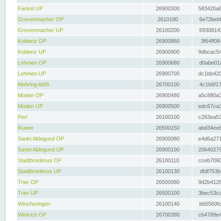
Fankel UP
26900300
583420a8
Grevenmacher OP
2610180
6e72bebf
Grevenmacher UP
26100200
69308142
Koblenz OP
26900880
3f64ff08
Koblenz UP
26900900
9dbcac54
Lehmen OP
26900680
d0abe01a
Lehmen UP
26900700
dc1bb420
Mehring AMS
26700100
4c1b6f17
Müden OP
26900480
a5c880a3
Müden UP
26900500
edc67ca3
Perl
26100100
c263ea53
Ruwer
26500150
abd34ee6
Sankt Aldegund OP
26900080
e4d6a271
Sankt Aldegund UP
26900100
20640279
Stadtbredimus OP
26100110
cceb7060
Stadtbredimus UP
26100130
dfdf753b
Trier OP
26500080
9d2b4126
Trier UP
26500100
3bec53ca
Wincheringen
26100140
bb5560fc
Wintrich OP
26700380
cb4789e4