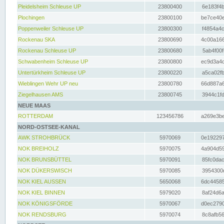
Pleidelsheim Schleuse UP
23800400
6e183f4b
Plochingen
23800100
be7ce40e
Poppenweiler Schleuse UP
23800300
f4854a4c
Rockenau SKA
23800690
4c00a166
Rockenau Schleuse UP
23800680
5ab4f00f
Schwabenheim Schleuse UP
23800800
ec9d3a4d
Untertürkheim Schleuse UP
23800220
a5ca02fb
Wieblingen Wehr UP neu
23800780
66d887a6
Ziegelhausen AMS
23800745
3944c1fd
NEUE MAAS
ROTTERDAM
123456786
a269e3be
NORD-OSTSEE-KANAL
AWK STROHBRÜCK
5970069
0e192297
NOK BREIHOLZ
5970075
4a904d59
NOK BRUNSBÜTTEL
5970091
85fc0dac
NOK DÜKERSWISCH
5970085
3954300d
NOK KIEL AUSSEN
5650068
6dc44585
NOK KIEL BINNEN
5979020
8af24d6a
NOK KÖNIGSFÖRDE
5970067
d0ec2790
NOK RENDSBURG
5970074
8c8afb56