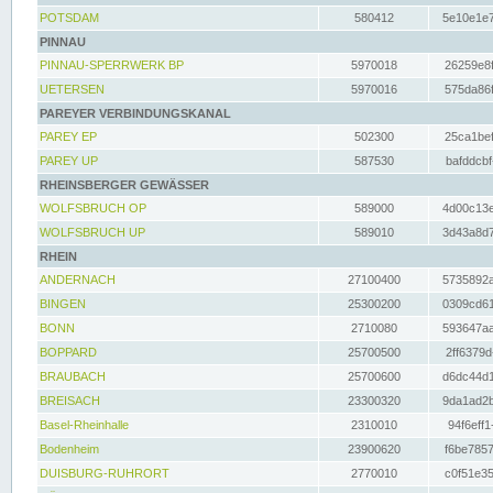
POTSDAM
580412
5e10e1e7
PINNAU
PINNAU-SPERRWERK BP
5970018
26259e8f
UETERSEN
5970016
575da86f
PAREYER VERBINDUNGSKANAL
PAREY EP
502300
25ca1bef
PAREY UP
587530
bafddcbf
RHEINSBERGER GEWÄSSER
WOLFSBRUCH OP
589000
4d00c13e
WOLFSBRUCH UP
589010
3d43a8d7
RHEIN
ANDERNACH
27100400
5735892a
BINGEN
25300200
0309cd61
BONN
2710080
593647aa
BOPPARD
25700500
2ff6379d
BRAUBACH
25700600
d6dc44d1
BREISACH
23300320
9da1ad2b
Basel-Rheinhalle
2310010
94f6eff1
Bodenheim
23900620
f6be7857
DUISBURG-RUHRORT
2770010
c0f51e35