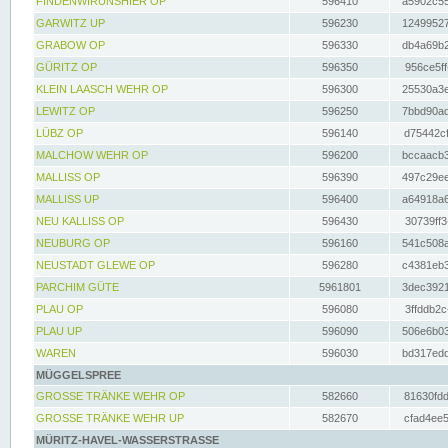
FINDENWIRUNSHIER OP
596410
a5902c55
GARWITZ UP
596230
12499527
GRABOW OP
596330
db4a69b2
GÜRITZ OP
596350
956ce5ff
KLEIN LAASCH WEHR OP
596300
25530a3e
LEWITZ OP
596250
7bbd90ad
LÜBZ OP
596140
d75442cf
MALCHOW WEHR OP
596200
bccaacb3
MALLISS OP
596390
497c29ee
MALLISS UP
596400
a64918a6
NEU KALLISS OP
596430
30739ff3
NEUBURG OP
596160
541c508a
NEUSTADT GLEWE OP
596280
c4381eb3
PARCHIM GÜTE
5961801
3dec3921
PLAU OP
596080
3ffddb2c
PLAU UP
596090
506e6b03
WAREN
596030
bd317edd
MÜGGELSPREE
GROSSE TRÄNKE WEHR OP
582660
81630fdd
GROSSE TRÄNKE WEHR UP
582670
cfad4ee5
MÜRITZ-HAVEL-WASSERSTRASSE