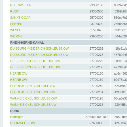
RHEINWEILER
23300130
06b978dd
RUST
23300580
5389b878
SANKT GOAR
25700300
550eb7e9
SPEYER
23700600
2cb8ae5b
WESEL
2770040
f33c3cc9
WORMS
23900200
844a620f
RHEIN-HERNE-KANAL
DUISBURG-MEIDERICH SCHLEUSE OW
27700262
f18e81da
DUISBURG-MEIDERICH SCHLEUSE UW
27700273
48780245
GELSENKIRCHEN SCHLEUSE OW
27700229
5b9f8134
GELSENKIRCHEN SCHLEUSE UW
27700230
427318d0
HERNE OW
27700150
ac6c4362
HERNE UW
27700160
b9975ea1
OBERHAUSEN SCHLEUSE OW
27700240
e251f943
OBERHAUSEN SCHLEUSE UW
27700251
12f63015
WANNE EICKEL SCHLEUSE OW
27700193
05ca0e33
WANNE EICKEL SCHLEUSE UW
27700218
23045f8b
RUHR
Hattingen
2769510000100
c0594fb5
RUHRWEHR OW
27600090
12a3037f