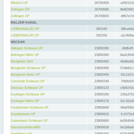
Wintrich UP
26700400
a392113c
Zeltingen OP
26700580
8b802863
Zeltingen UP
26700600
d867e7e9
MALZER KANAL
LIEBENWALDE OP
581540
3f8ceb6d
LIEBENWALDE UP
581550
a1cf60be
NECKAR
Aldingen Schleuse UP
23800280
dfdfb4ff
Beihingen Wehr UP
23800360
8a2e3048
Besigheim SKA
23800460
46d8ed02
Besigheim Schleuse UP
23800480
57db82c7
Besigheim Wehr UP
23800440
42c11b7a
Cannstatt Schleuse UP
23800240
7068d262
Deizisau Schleuse UP
23800120
c5b6243d
Esslingen Schleuse UP
23800180
130a3761
Esslingen Wehr OP
23800176
31c32a38
Feudenheim Schleuse UP
23800840
48a939b9
Gundelsheim UP
23800620
fc1072e4
Guttenbach Schleuse UP
23800660
bd36404b
Hassmersheim AMS
23800630
0e1b8ae0
Heidelberg UP
23800760
827b2685