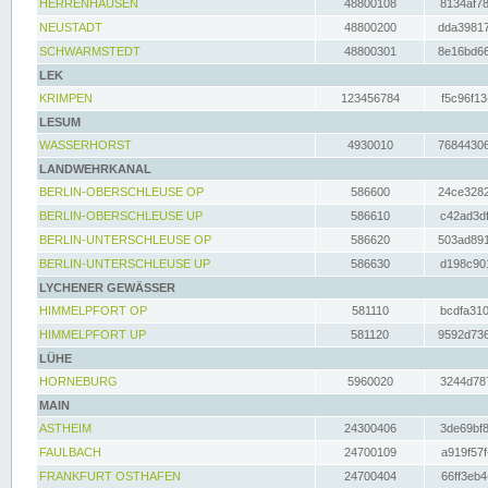
HERRENHAUSEN
48800108
8134af78
NEUSTADT
48800200
dda39817
SCHWARMSTEDT
48800301
8e16bd66
LEK
KRIMPEN
123456784
f5c96f13
LESUM
WASSERHORST
4930010
76844306
LANDWEHRKANAL
BERLIN-OBERSCHLEUSE OP
586600
24ce3282
BERLIN-OBERSCHLEUSE UP
586610
c42ad3df
BERLIN-UNTERSCHLEUSE OP
586620
503ad891
BERLIN-UNTERSCHLEUSE UP
586630
d198c901
LYCHENER GEWÄSSER
HIMMELPFORT OP
581110
bcdfa310
HIMMELPFORT UP
581120
9592d736
LÜHE
HORNEBURG
5960020
3244d787
MAIN
ASTHEIM
24300406
3de69bf8
FAULBACH
24700109
a919f57f
FRANKFURT OSTHAFEN
24700404
66ff3eb4