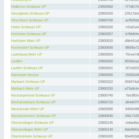
Heilbronn Schleuse UP
23800560
f77df170
Hessigheim Schleuse UP
23800420
23517de9
Hirschhorn Schleuse UP
23800700
acf505dd
Hofen Schleuse UP
23800260
cf2af1a4
Horkheim Schleuse UP
23800557
b76bf04c
Horkheim Wehr UP
23800520
d9b441a5
Kochendorf Schleuse UP
23800600
8f695e71
Ladenburg Wehr UP
23800820
70cee7df
Lauffen
23800500
8559d1a0
Lauffen Schleuse UP
23800501
2f7cb553
Mannheim Neckar
23800900
25582d3f
Marbach Schleuse UP
23800322
456974a8
Marbach Wehr UP
23800320
a73a9cb4
Neckargemünd Schleuse UP
23800740
7be3ff2e
Neckarsteinach Schleuse UP
23800720
d64d07f7
Neckarsulm Wehr UP
23800580
845944f8
Neckarzimmern Schleuse UP
23800640
f00c7183
Oberesslingen Schleuse UP
23800145
cbfae6bc
Oberesslingen Wehr UP
23800140
9de0843a
Obertürkheim Schleuse UP
23800200
80e002d8