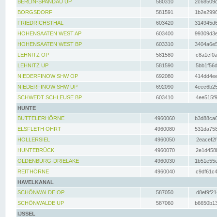
BERLIN-SPANDAU UP
580310
2c68509c
BORGSDORF
581591
1b2e2996
FRIEDRICHSTHAL
603420
314945d6
HOHENSAATEN WEST AP
603400
99309d3e
HOHENSAATEN WEST BP
603310
3404a6e5
LEHNITZ OP
581580
c8a1cf0a
LEHNITZ UP
581590
5bb1f56d
NIEDERFINOW SHW OP
692080
414dd4ee
NIEDERFINOW SHW UP
692090
4eec6b25
SCHWEDT SCHLEUSE BP
603410
4ee515f9
HUNTE
BUTTELERHÖRNE
4960060
b3d88ca6
ELSFLETH OHRT
4960080
531da758
HOLLERSIEL
4960050
2eacef2f
HUNTEBRÜCK
4960070
2e1d458b
OLDENBURG-DRIELAKE
4960030
1b51e55e
REITHÖRNE
4960040
c9df61c4
HAVELKANAL
SCHÖNWALDE OP
587050
d8ef9f21
SCHÖNWALDE UP
587060
b6650b13
IJSSEL