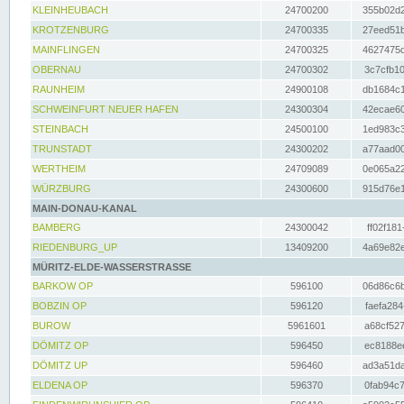
KLEINHEUBACH
24700200
355b02d2
KROTZENBURG
24700335
27eed51b
MAINFLINGEN
24700325
4627475d
OBERNAU
24700302
3c7cfb10
RAUNHEIM
24900108
db1684c1
SCHWEINFURT NEUER HAFEN
24300304
42ecae60
STEINBACH
24500100
1ed983c3
TRUNSTADT
24300202
a77aad00
WERTHEIM
24709089
0e065a22
WÜRZBURG
24300600
915d76e1
MAIN-DONAU-KANAL
BAMBERG
24300042
ff02f181
RIEDENBURG_UP
13409200
4a69e82e
MÜRITZ-ELDE-WASSERSTRASSE
BARKOW OP
596100
06d86c6b
BOBZIN OP
596120
faefa284
BUROW
5961601
a68cf527
DÖMITZ OP
596450
ec8188ee
DÖMITZ UP
596460
ad3a51da
ELDENA OP
596370
0fab94c7