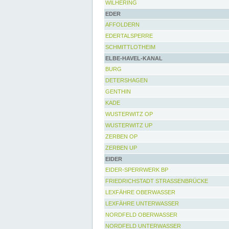
WILHERING
EDER
AFFOLDERN
EDERTALSPERRE
SCHMITTLOTHEIM
ELBE-HAVEL-KANAL
BURG
DETERSHAGEN
GENTHIN
KADE
WUSTERWITZ OP
WUSTERWITZ UP
ZERBEN OP
ZERBEN UP
EIDER
EIDER-SPERRWERK BP
FRIEDRICHSTADT STRASSENBRÜCKE
LEXFÄHRE OBERWASSER
LEXFÄHRE UNTERWASSER
NORDFELD OBERWASSER
NORDFELD UNTERWASSER