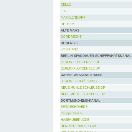
CELLE
EITZE
MARKLENDORF
RETHEM
ALTE MAAS
DORDRECHT
BODENSEE
KONSTANZ
BERLIN-SPANDAUER-SCHIFFFAHRTSKANAL
BERLIN-PLÖTZENSEE OP
BERLIN-PLÖTZENSEE UP
DAHME-WASSERSTRASSE
BERLIN-SCHMÖCKWITZ
NEUE MÜHLE SCHLEUSE OP
NEUE MÜHLE SCHLEUSE UP
DORTMUND-EMS-KANAL
BERGESHÖVEDE
Groppenbruch
HASEHUBBRÜCKE
HENRICHENBURG OW