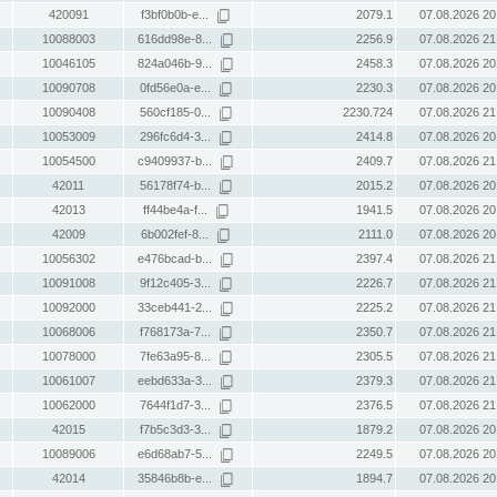
420091
f3bf0b0b-e...
2079.1
07.08.2026 20
10088003
616dd98e-8...
2256.9
07.08.2026 21
10046105
824a046b-9...
2458.3
07.08.2026 20
10090708
0fd56e0a-e...
2230.3
07.08.2026 20
10090408
560cf185-0...
2230.724
07.08.2026 21
10053009
296fc6d4-3...
2414.8
07.08.2026 20
10054500
c9409937-b...
2409.7
07.08.2026 21
42011
56178f74-b...
2015.2
07.08.2026 20
42013
ff44be4a-f...
1941.5
07.08.2026 20
42009
6b002fef-8...
2111.0
07.08.2026 20
10056302
e476bcad-b...
2397.4
07.08.2026 21
10091008
9f12c405-3...
2226.7
07.08.2026 21
10092000
33ceb441-2...
2225.2
07.08.2026 21
10068006
f768173a-7...
2350.7
07.08.2026 21
10078000
7fe63a95-8...
2305.5
07.08.2026 21
10061007
eebd633a-3...
2379.3
07.08.2026 21
10062000
7644f1d7-3...
2376.5
07.08.2026 21
42015
f7b5c3d3-3...
1879.2
07.08.2026 20
10089006
e6d68ab7-5...
2249.5
07.08.2026 20
42014
35846b8b-e...
1894.7
07.08.2026 20