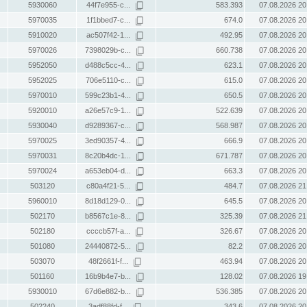
5930060
44f7e955-c...
583.393
07.08.2026 20
5970035
1f1bbed7-c...
674.0
07.08.2026 20
5910020
ac507f42-1...
492.95
07.08.2026 20
5970026
7398029b-c...
660.738
07.08.2026 20
5952050
d488c5cc-4...
623.1
07.08.2026 20
5952025
706e5110-c...
615.0
07.08.2026 20
5970010
599c23b1-4...
650.5
07.08.2026 20
5920010
a26e57c9-1...
522.639
07.08.2026 20
5930040
d9289367-c...
568.987
07.08.2026 20
5970025
3ed90357-4...
666.9
07.08.2026 20
5970031
8c20b4dc-1...
671.787
07.08.2026 20
5970024
a653eb04-d...
663.3
07.08.2026 20
503120
c80a4f21-5...
484.7
07.08.2026 21
5960010
8d18d129-0...
645.5
07.08.2026 20
502170
b8567c1e-8...
325.39
07.08.2026 21
502180
ccccb57f-a...
326.67
07.08.2026 20
501080
24440872-5...
82.2
07.08.2026 20
503070
48f2661f-f...
463.94
07.08.2026 20
501160
16b9b4e7-b...
128.02
07.08.2026 19
5930010
67d6e882-b...
536.385
07.08.2026 20
502240
3adf88fd-f...
343.6
07.08.2026 20