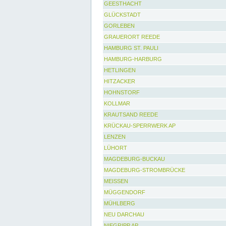
GEESTHACHT
GLÜCKSTADT
GORLEBEN
GRAUERORT REEDE
HAMBURG ST. PAULI
HAMBURG-HARBURG
HETLINGEN
HITZACKER
HOHNSTORF
KOLLMAR
KRAUTSAND REEDE
KRÜCKAU-SPERRWERK AP
LENZEN
LÜHORT
MAGDEBURG-BUCKAU
MAGDEBURG-STROMBRÜCKE
MEISSEN
MÜGGENDORF
MÜHLBERG
NEU DARCHAU
NIEGRIPP AP