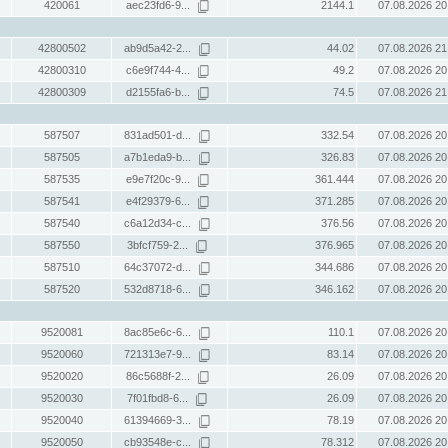
420061
aec23fd6-9...
2144.1
07.08.2026 20
42800502
ab9d5a42-2...
44.02
07.08.2026 21
42800310
c6e9f744-4...
49.2
07.08.2026 20
42800309
d2155fa6-b...
74.5
07.08.2026 21
587507
831ad501-d...
332.54
07.08.2026 20
587505
a7b1eda9-b...
326.83
07.08.2026 20
587535
e9e7f20c-9...
361.444
07.08.2026 20
587541
e4f29379-6...
371.285
07.08.2026 20
587540
c6a12d34-c...
376.56
07.08.2026 20
587550
3bfcf759-2...
376.965
07.08.2026 20
587510
64c37072-d...
344.686
07.08.2026 20
587520
532d8718-6...
346.162
07.08.2026 20
9520081
8ac85e6c-6...
110.1
07.08.2026 20
9520060
721313e7-9...
83.14
07.08.2026 20
9520020
86c5688f-2...
26.09
07.08.2026 20
9520030
7f01fbd8-6...
26.09
07.08.2026 20
9520040
61394669-3...
78.19
07.08.2026 20
9520050
cb93548e-c...
78.312
07.08.2026 20