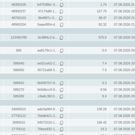
48300105
b475386c-3...
1.74
07.08.2026 21
48900237
47174d8f-1...
107.75
07.08.2026 21
48700103
8b4f9f7c-3...
38.47
07.08.2026 21
48900204
5aaed954-d...
82.32
07.08.2026 21
123456785
6c6f84c2-b...
975.0
07.08.2026 20
906
aa9179c1-1...
0.0
07.08.2026 20
586640
ee52ce62-2...
7.4
07.08.2026 20
586650
45721a68-5...
7.5
07.08.2026 20
586810
6b595707-8...
0.3
07.08.2026 20
586270
0e0dbcc9-0...
9.56
07.08.2026 20
586280
c9a6c3bf-0...
9.4
07.08.2026 20
34000010
ade3a084-8...
108.26
07.08.2026 20
27700122
7bbdb421-2...
07.08.2026 20
3690010
04572010-1...
166.42
07.08.2026 20
27700111
70bee932-1...
14.3
07.08.2026 20