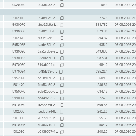
9520070
00e386ac-e...
99.8
07.08.2026 20
502010
094b96e5-c...
274.8
07.08.2026 21
5930070
2ee12b9a-f...
588.787
07.08.2026 20
5930050
b3492c68-8...
573.86
07.08.2026 20
502070
939f82ec-1...
294.82
07.08.2026 20
5952065
bacb459b-0...
635.0
07.08.2026 20
5930020
6aa1cd8e-e...
549.633
07.08.2026 20
5930033
33e0bce0-1...
558.534
07.08.2026 20
5970050
610ab204-d...
684.2
07.08.2026 20
5970094
d4f5f719-8...
695.214
07.08.2026 20
5952020
ae1b91d0-e...
609.9
07.08.2026 20
501470
1ce53a59-3...
236.31
07.08.2026 10
5950070
e6b42536-6...
634.42
07.08.2026 20
5990020
aad49293-2...
724.0
07.08.2026 20
5910030
c233674f-2...
509.35
07.08.2026 20
502000
1edc5fa4-8...
261.16
07.08.2026 21
501060
70272185-b...
55.63
07.08.2026 20
5910025
6e3ea719-4...
504.7
07.08.2026 20
501390
c093b557-4...
200.15
07.08.2026 20