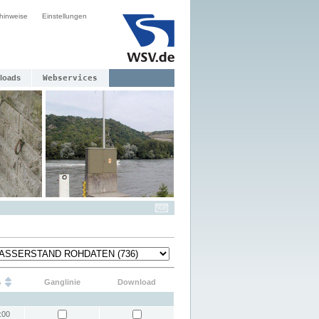
hinweise
Einstellungen
loads
Webservices
s
Ganglinie
Download
:00