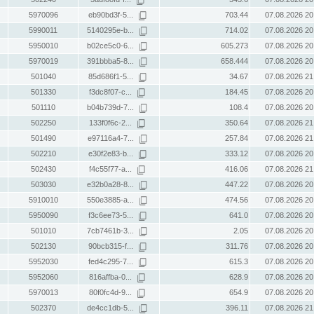
5970096
eb90bd3f-5...
703.44
07.08.2026 20
5990011
5140295e-b...
714.02
07.08.2026 20
5950010
b02ce5c0-6...
605.273
07.08.2026 20
5970019
391bbba5-8...
658.444
07.08.2026 20
501040
85d686f1-5...
34.67
07.08.2026 21
501330
f3dc8f07-c...
184.45
07.08.2026 20
501110
b04b739d-7...
108.4
07.08.2026 20
502250
133f0f6c-2...
350.64
07.08.2026 21
501490
e97116a4-7...
257.84
07.08.2026 21
502210
e30f2e83-b...
333.12
07.08.2026 20
502430
f4c55f77-a...
416.06
07.08.2026 21
503030
e32b0a28-8...
447.22
07.08.2026 20
5910010
550e3885-a...
474.56
07.08.2026 20
5950090
f3c6ee73-5...
641.0
07.08.2026 20
501010
7cb7461b-3...
2.05
07.08.2026 20
502130
90bcb315-f...
311.76
07.08.2026 20
5952030
fed4c295-7...
615.3
07.08.2026 20
5952060
816affba-0...
628.9
07.08.2026 20
5970013
80f0fc4d-9...
654.9
07.08.2026 20
502370
de4cc1db-5...
396.11
07.08.2026 21