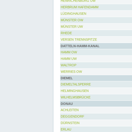
HENRICHENBURG UW
HERBRUM HAFENDAMM
LÜDINGHAUSEN
MÜNSTER OW
MÜNSTER UW
RHEDE
VERSEN TRENNSPITZE
DATTELN-HAMM-KANAL
HAMM OW
HAMM UW
WALTROP
WERRIES OW
DIEMEL
DIEMELTALSPERRE
HELMINGHAUSEN
WILHELMSBRÜCKE
DONAU
ACHLEITEN
DEGGENDORF
DÜRNSTEIN
ERLAU