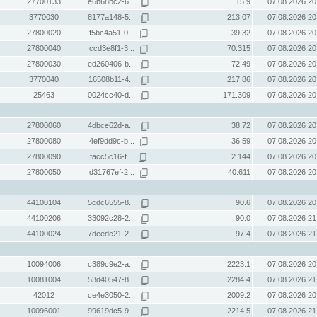
27700133
e6b68bc2-6...
15.9
07.08.2026 20
3770030
8177a148-5...
213.07
07.08.2026 20
27800020
f5bc4a51-0...
39.32
07.08.2026 20
27800040
ccd3e8f1-3...
70.315
07.08.2026 20
27800030
ed260406-b...
72.49
07.08.2026 20
3770040
16508b11-4...
217.86
07.08.2026 20
25463
0024cc40-d...
171.309
07.08.2026 20
27800060
4dbce62d-a...
38.72
07.08.2026 20
27800080
4ef9dd9c-b...
36.59
07.08.2026 20
27800090
facc5c16-f...
2.144
07.08.2026 20
27800050
d31767ef-2...
40.611
07.08.2026 20
44100104
5cdc6555-8...
90.6
07.08.2026 20
44100206
33092c28-2...
90.0
07.08.2026 21
44100024
7deedc21-2...
97.4
07.08.2026 21
10094006
c389c9e2-a...
2223.1
07.08.2026 20
10081004
53d40547-8...
2284.4
07.08.2026 21
42012
ce4e3050-2...
2009.2
07.08.2026 20
10096001
99619dc5-9...
2214.5
07.08.2026 21