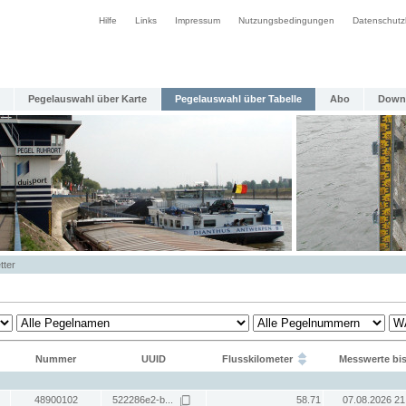
Hilfe
Links
Impressum
Nutzungsbedingungen
Datenschutz
Pegelauswahl über Karte
Pegelauswahl über Tabelle
Abo
Down
tter
Nummer
UUID
Flusskilometer
Messwerte bi
48900102
522286e2-b...
58.71
07.08.2026 21