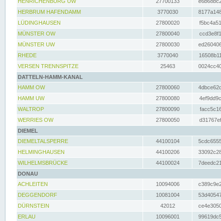
HENRICHENBURG UW
27700133
e6b68bc2
HERBRUM HAFENDAMM
3770030
8177a148
LÜDINGHAUSEN
27800020
f5bc4a51
MÜNSTER OW
27800040
ccd3e8f1
MÜNSTER UW
27800030
ed260406
RHEDE
3770040
16508b11
VERSEN TRENNSPITZE
25463
0024cc40
DATTELN-HAMM-KANAL
HAMM OW
27800060
4dbce62d
HAMM UW
27800080
4ef9dd9c
WALTROP
27800090
facc5c16
WERRIES OW
27800050
d31767ef
DIEMEL
DIEMELTALSPERRE
44100104
5cdc6555
HELMINGHAUSEN
44100206
33092c28
WILHELMSBRÜCKE
44100024
7deedc21
DONAU
ACHLEITEN
10094006
c389c9e2
DEGGENDORF
10081004
53d40547
DÜRNSTEIN
42012
ce4e3050
ERLAU
10096001
99619dc5