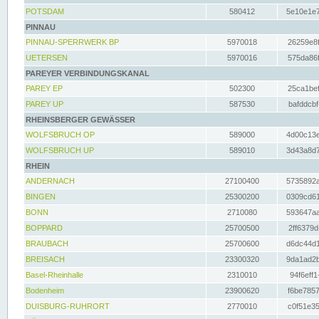
POTSDAM
580412
5e10e1e7
PINNAU
PINNAU-SPERRWERK BP
5970018
26259e8f
UETERSEN
5970016
575da86f
PAREYER VERBINDUNGSKANAL
PAREY EP
502300
25ca1bef
PAREY UP
587530
bafddcbf
RHEINSBERGER GEWÄSSER
WOLFSBRUCH OP
589000
4d00c13e
WOLFSBRUCH UP
589010
3d43a8d7
RHEIN
ANDERNACH
27100400
5735892a
BINGEN
25300200
0309cd61
BONN
2710080
593647aa
BOPPARD
25700500
2ff6379d
BRAUBACH
25700600
d6dc44d1
BREISACH
23300320
9da1ad2b
Basel-Rheinhalle
2310010
94f6eff1
Bodenheim
23900620
f6be7857
DUISBURG-RUHRORT
2770010
c0f51e35