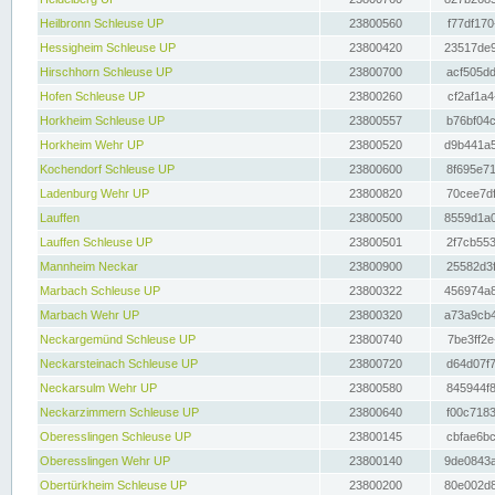
Heilbronn Schleuse UP
23800560
f77df170
Hessigheim Schleuse UP
23800420
23517de9
Hirschhorn Schleuse UP
23800700
acf505dd
Hofen Schleuse UP
23800260
cf2af1a4
Horkheim Schleuse UP
23800557
b76bf04c
Horkheim Wehr UP
23800520
d9b441a5
Kochendorf Schleuse UP
23800600
8f695e71
Ladenburg Wehr UP
23800820
70cee7df
Lauffen
23800500
8559d1a0
Lauffen Schleuse UP
23800501
2f7cb553
Mannheim Neckar
23800900
25582d3f
Marbach Schleuse UP
23800322
456974a8
Marbach Wehr UP
23800320
a73a9cb4
Neckargemünd Schleuse UP
23800740
7be3ff2e
Neckarsteinach Schleuse UP
23800720
d64d07f7
Neckarsulm Wehr UP
23800580
845944f8
Neckarzimmern Schleuse UP
23800640
f00c7183
Oberesslingen Schleuse UP
23800145
cbfae6bc
Oberesslingen Wehr UP
23800140
9de0843a
Obertürkheim Schleuse UP
23800200
80e002d8