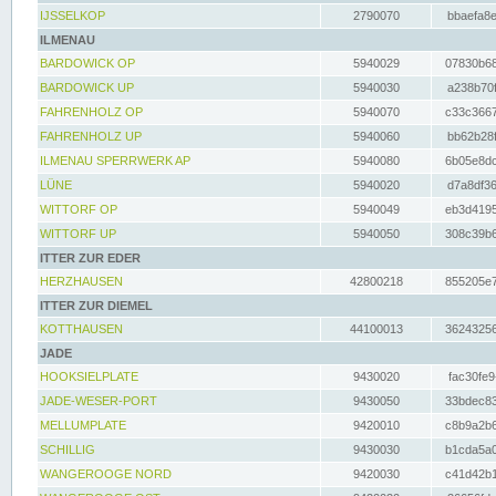
IJSSELKOP
2790070
bbaefa8e
ILMENAU
BARDOWICK OP
5940029
07830b68
BARDOWICK UP
5940030
a238b70f
FAHRENHOLZ OP
5940070
c33c3667
FAHRENHOLZ UP
5940060
bb62b28f
ILMENAU SPERRWERK AP
5940080
6b05e8dc
LÜNE
5940020
d7a8df36
WITTORF OP
5940049
eb3d4195
WITTORF UP
5940050
308c39b6
ITTER ZUR EDER
HERZHAUSEN
42800218
855205e7
ITTER ZUR DIEMEL
KOTTHAUSEN
44100013
36243256
JADE
HOOKSIELPLATE
9430020
fac30fe9
JADE-WESER-PORT
9430050
33bdec83
MELLUMPLATE
9420010
c8b9a2b6
SCHILLIG
9430030
b1cda5a0
WANGEROOGE NORD
9420030
c41d42b1