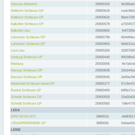
Giessen Klärwerk
25800100
4b386a6a
Hollerich Schleuse OP
25800618
cedc9b0c
Hollerich Schleuse UP
25800620
9beb7290
Kalkofen Schleuse OP
25800578
a7034573
Kalkofen neu
25800600
64f735fd
Lahnstein Schleuse OP
25800798
664d68ea
Lahnstein Schleuse UP
25800800
6b6b31e2
Leun neu
25800200
32807065
Limburg Schleuse UP
25800440
89038b42
Marburg
25830056
4e7a6cfa
Nassau Schleuse OP
25800638
29cb44a2
Nassau Schleuse UP
25800640
3a90a346
Niederbiel Schleuse Kanal OP
25800177
57c8e437
Runkel Schleuse UP
25800400
b85b17cc
Scheidt Schleuse OP
25800558
15a50d2b
Scheidt Schleuse UP
25800560
7dfe4776
LEDA
DREYSCHLOOT
3880010
d4df3617
LEDASPERRWERK UP
3880050
5e6ae93a
LEINE