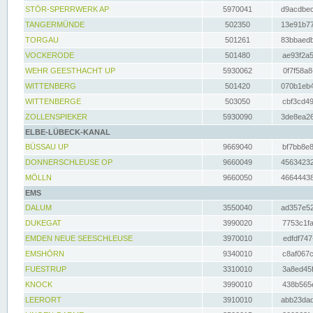
STÖR-SPERRWERK AP
5970041
d9acdbec
TANGERMÜNDE
502350
13e91b77
TORGAU
501261
83bbaedb
VOCKERODE
501480
ae93f2a5
WEHR GEESTHACHT UP
5930062
0f7f58a8
WITTENBERG
501420
070b1eb4
WITTENBERGE
503050
cbf3cd49
ZOLLENSPIEKER
5930090
3de8ea26
ELBE-LÜBECK-KANAL
BÜSSAU UP
9669040
bf7bb8e8
DONNERSCHLEUSE OP
9660049
45634232
MÖLLN
9660050
46644438
EMS
DALUM
3550040
ad357e52
DUKEGAT
3990020
7753c1fa
EMDEN NEUE SEESCHLEUSE
3970010
edfdf747
EMSHÖRN
9340010
c8af067c
FUESTRUP
3310010
3a8ed45f
KNOCK
3990010
438b565e
LEERORT
3910010
abb23dad