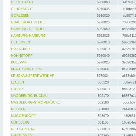
GEESTHACHT
5930060
44f7e955
GLÜCKSTADT
5970035
1f1bbed7
GORLEBEN
5910020
ac507f42
GRAUERORT REEDE
5970026
7398029b
HAMBURG ST. PAULI
5952050
d488c5cc
HAMBURG-HARBURG
5952025
706e5110
HETLINGEN
5970010
599c23b1
HITZACKER
5920010
a26e57c9
HOHNSTORF
5930040
d9289367
KOLLMAR
5970025
3ed90357
KRAUTSAND REEDE
5970031
8c20b4dc
KRÜCKAU-SPERRWERK AP
5970024
a653eb04
LENZEN
503120
c80a4f21
LÜHORT
5960010
8d18d129
MAGDEBURG-BUCKAU
502170
b8567c1e
MAGDEBURG-STROMBRÜCKE
502180
ccccb57f
MEISSEN
501080
24440872
MÜGGENDORF
503070
48f2661f
MÜHLBERG
501160
16b9b4e7
NEU DARCHAU
5930010
67d6e882
NIEGRIPP AP
502240
3adf88fd