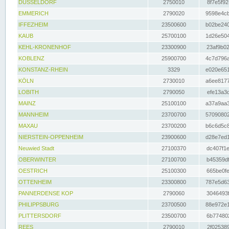
DÜSSELDORF
2750010
8f7e5f92
EMMERICH
2790020
9598e4cb
IFFEZHEIM
23500600
b02be240
KAUB
25700100
1d26e504
KEHL-KRONENHOF
23300900
23af9b02
KOBLENZ
25900700
4c7d796a
KONSTANZ-RHEIN
3329
e020e651
KÖLN
2730010
a6ee8177
LOBITH
2790050
efe13a3d
MAINZ
25100100
a37a9aa3
MANNHEIM
23700700
57090802
MAXAU
23700200
b6c6d5c8
NIERSTEIN-OPPENHEIM
23900600
d28e7ed1
Neuwied Stadt
27100370
dc407f1e
OBERWINTER
27100700
b45359df
OESTRICH
25100300
665be0fe
OTTENHEIM
23300800
787e5d63
PANNERDENSE KOP
2790060
3046493f
PHILIPPSBURG
23700500
88e972e1
PLITTERSDORF
23500700
6b774802
REES
2790010
2f025389