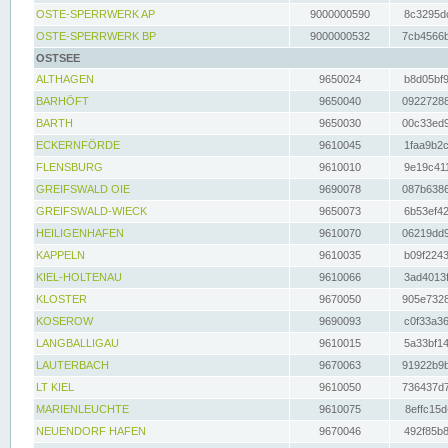
OSTE-SPERRWERK AP
9000000590
8c3295dc
OSTE-SPERRWERK BP
9000000532
7cb4566b
OSTSEE
ALTHAGEN
9650024
b8d05bf9
BARHÖFT
9650040
09227288
BARTH
9650030
00c33ed9
ECKERNFÖRDE
9610045
1faa9b2c
FLENSBURG
9610010
9e19c411
GREIFSWALD OIE
9690078
087b6386
GREIFSWALD-WIECK
9650073
6b53ef42
HEILIGENHAFEN
9610070
06219dd9
KAPPELN
9610035
b09f2243
KIEL-HOLTENAU
9610066
3ad4013f
KLOSTER
9670050
905e7328
KOSEROW
9690093
c0f33a36
LANGBALLIGAU
9610015
5a33bf14
LAUTERBACH
9670063
91922b9b
LT KIEL
9610050
736437d7
MARIENLEUCHTE
9610075
8effc15d
NEUENDORF HAFEN
9670046
492f85b8