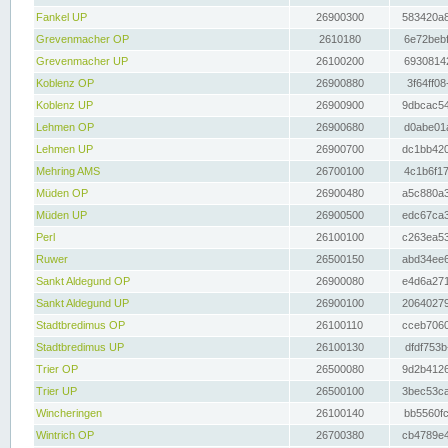
Fankel UP
26900300
583420a8
Grevenmacher OP
2610180
6e72bebf
Grevenmacher UP
26100200
69308142
Koblenz OP
26900880
3f64ff08
Koblenz UP
26900900
9dbcac54
Lehmen OP
26900680
d0abe01a
Lehmen UP
26900700
dc1bb420
Mehring AMS
26700100
4c1b6f17
Müden OP
26900480
a5c880a3
Müden UP
26900500
edc67ca3
Perl
26100100
c263ea53
Ruwer
26500150
abd34ee6
Sankt Aldegund OP
26900080
e4d6a271
Sankt Aldegund UP
26900100
20640279
Stadtbredimus OP
26100110
cceb7060
Stadtbredimus UP
26100130
dfdf753b
Trier OP
26500080
9d2b4126
Trier UP
26500100
3bec53ca
Wincheringen
26100140
bb5560fc
Wintrich OP
26700380
cb4789e4