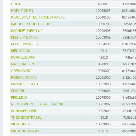
GREIN
420091
f3bf0b0b
HOFKIRCHEN
10088003
616dd98e
INGOLSTADT LUITPOLDSTRASSE
10046105
824a046b
KACHLET SCHLEUSE UP
10090708
0fd56e0a
KACHLET WEHR UP
10090408
560cf185
KELHEIM DONAU
10053009
296fc6d4
KELHEIMWINZER
10054500
c9409937
KIENSTOCK
42011
56178f74
KORNEUBURG
42013
ff44be4a
MAUTHAUSEN
42009
6b002fef
OBERNDORF
10056302
e476bcad
PASSAU DONAU
10091008
9f12c405
PASSAU ILZSTADT
10092000
33ceb441
PFATTER
10068006
f768173a
PFELLING
10078000
7fe63a95
REGENSBURG EISERNE BRÜCKE
10061007
eebd633a
SCHWABELWEIS
10062000
7644f1d7
THEBNERSTRASSL
42015
f7b5c3d3
VILSHOFEN
10089006
e6d68ab7
WILDUNGSMAUER
42014
35846b8b