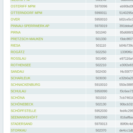
OSTERIFF MPM
5970096
eb90bd3f
OTTERNDORF MPM
5990011
5140295e
OVER
5950010
b02ce5c0
PINNAU-SPERRWERK AP
5970019
391bbba5
PIRNA
501040
85d686f1
PRETZSCH-MAUKEN
501330
f3dc8f07
RIESA
501110
b04b739d
ROGÄTZ
502250
133f0f6c
ROSSLAU
501490
e97116a4
ROTHENSEE
502210
e30f2e83
SANDAU
502430
f4c55f77
SCHARLEUK
503030
e32b0a28
SCHNACKENBURG
5910010
550e3885
SCHULAU
5950090
f3c6ee73
SCHÖNA
501010
7cb7461b
SCHÖNEBECK
502130
90bcb315
SCHÖPFSTELLE
5952030
fed4c295
SEEMANNSHÖFT
5952060
816affba
STADERSAND
5970013
80f0fc4d
STORKAU
502370
de4cc1db