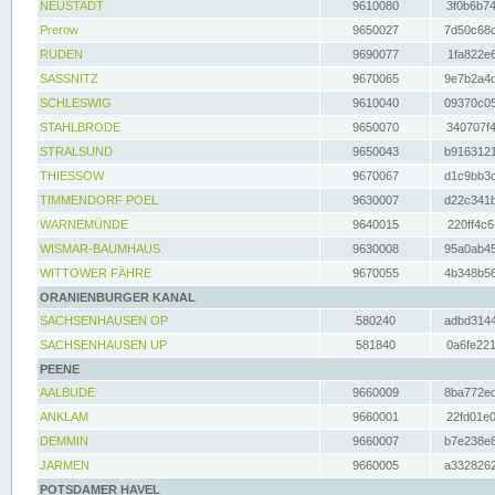
NEUSTADT
9610080
3f0b6b74
Prerow
9650027
7d50c68c
RUDEN
9690077
1fa822e6
SASSNITZ
9670065
9e7b2a4d
SCHLESWIG
9610040
09370c05
STAHLBRODE
9650070
340707f4
STRALSUND
9650043
b9163121
THIESSOW
9670067
d1c9bb3c
TIMMENDORF POEL
9630007
d22c341b
WARNEMÜNDE
9640015
220ff4c6
WISMAR-BAUMHAUS
9630008
95a0ab45
WITTOWER FÄHRE
9670055
4b348b56
ORANIENBURGER KANAL
SACHSENHAUSEN OP
580240
adbd3144
SACHSENHAUSEN UP
581840
0a6fe221
PEENE
AALBUDE
9660009
8ba772ed
ANKLAM
9660001
22fd01e0
DEMMIN
9660007
b7e238e8
JARMEN
9660005
a3328262
POTSDAMER HAVEL