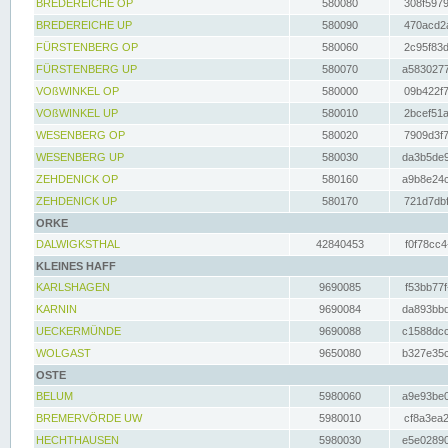
BREDEREICHE OP
580080
308f5979
BREDEREICHE UP
580090
470acd2a
FÜRSTENBERG OP
580060
2c95f83d
FÜRSTENBERG UP
580070
a5830277
VOßWINKEL OP
580000
09b422f7
VOßWINKEL UP
580010
2bcef51a
WESENBERG OP
580020
7909d3f7
WESENBERG UP
580030
da3b5de9
ZEHDENICK OP
580160
a9b8e24c
ZEHDENICK UP
580170
721d7dbf
ORKE
DALWIGKSTHAL
42840453
f0f78cc4
KLEINES HAFF
KARLSHAGEN
9690085
f53bb77f
KARNIN
9690084
da893bbd
UECKERMÜNDE
9690088
c1588dcc
WOLGAST
9650080
b327e35c
OSTE
BELUM
5980060
a9e93be0
BREMERVÖRDE UW
5980010
cf8a3ea2
HECHTHAUSEN
5980030
e5e02890