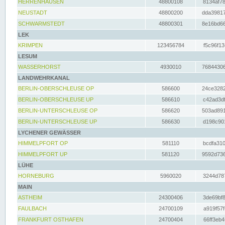
HERRENHAUSEN
48800108
8134af78
NEUSTADT
48800200
dda39817
SCHWARMSTEDT
48800301
8e16bd66
LEK
KRIMPEN
123456784
f5c96f13
LESUM
WASSERHORST
4930010
76844306
LANDWEHRKANAL
BERLIN-OBERSCHLEUSE OP
586600
24ce3282
BERLIN-OBERSCHLEUSE UP
586610
c42ad3df
BERLIN-UNTERSCHLEUSE OP
586620
503ad891
BERLIN-UNTERSCHLEUSE UP
586630
d198c901
LYCHENER GEWÄSSER
HIMMELPFORT OP
581110
bcdfa310
HIMMELPFORT UP
581120
9592d736
LÜHE
HORNEBURG
5960020
3244d787
MAIN
ASTHEIM
24300406
3de69bf8
FAULBACH
24700109
a919f57f
FRANKFURT OSTHAFEN
24700404
66ff3eb4