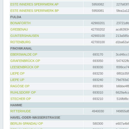
ESTE INNERES SPERRWERK AP
5950082
227b83f7
ESTE INNERES SPERRWERK BP
5950081
5fea1a12
FULDA
BONAFORTH
42900201
23721dfd
GREBENAU
42700202
acd63934
GUNTERSHAUSEN
42900100
213a585d
ROTENBURG
42700100
d1ba62a4
FINOWKANAL
EBERSWALDE OP
693170
3cd46cc7
GRAFENBRÜCK OP
693050
547422fb
LEESENBRÜCK OP
693030
f099ce74
LIEPE OP
693230
6f81b35f
LIEPE UP
693240
79d783d3
RAGÖSE OP
693190
b6bbe4f8
RUHLSDORF OP
693010
6629a4ca
STECHER OP
693210
516fbf8c
HAMME
RITTERHUDE
4940030
f49855d8
HAVEL-ODER-WASSERSTRASSE
BERLIN-SPANDAU OP
580300
e607a4b6