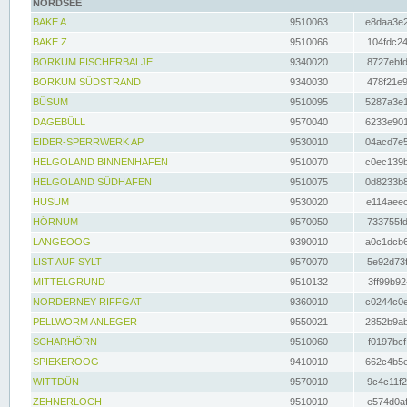
NORDSEE
BAKE A
9510063
e8daa3e2
BAKE Z
9510066
104fdc24
BORKUM FISCHERBALJE
9340020
8727ebfd
BORKUM SÜDSTRAND
9340030
478f21e9
BÜSUM
9510095
5287a3e1
DAGEBÜLL
9570040
6233e901
EIDER-SPERRWERK AP
9530010
04acd7e5
HELGOLAND BINNENHAFEN
9510070
c0ec139b
HELGOLAND SÜDHAFEN
9510075
0d8233b8
HUSUM
9530020
e114aeec
HÖRNUM
9570050
733755fd
LANGEOOG
9390010
a0c1dcb6
LIST AUF SYLT
9570070
5e92d73f
MITTELGRUND
9510132
3ff99b92
NORDERNEY RIFFGAT
9360010
c0244c0e
PELLWORM ANLEGER
9550021
2852b9ab
SCHARHÖRN
9510060
f0197bcf
SPIEKEROOG
9410010
662c4b5e
WITTDÜN
9570010
9c4c11f2
ZEHNERLOCH
9510010
e574d0af