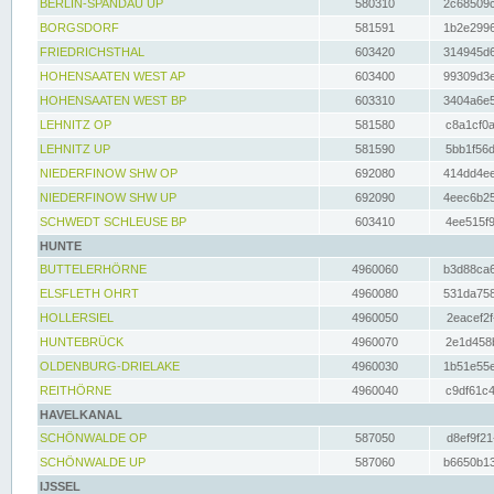
BERLIN-SPANDAU UP
580310
2c68509c
BORGSDORF
581591
1b2e2996
FRIEDRICHSTHAL
603420
314945d6
HOHENSAATEN WEST AP
603400
99309d3e
HOHENSAATEN WEST BP
603310
3404a6e5
LEHNITZ OP
581580
c8a1cf0a
LEHNITZ UP
581590
5bb1f56d
NIEDERFINOW SHW OP
692080
414dd4ee
NIEDERFINOW SHW UP
692090
4eec6b25
SCHWEDT SCHLEUSE BP
603410
4ee515f9
HUNTE
BUTTELERHÖRNE
4960060
b3d88ca6
ELSFLETH OHRT
4960080
531da758
HOLLERSIEL
4960050
2eacef2f
HUNTEBRÜCK
4960070
2e1d458b
OLDENBURG-DRIELAKE
4960030
1b51e55e
REITHÖRNE
4960040
c9df61c4
HAVELKANAL
SCHÖNWALDE OP
587050
d8ef9f21
SCHÖNWALDE UP
587060
b6650b13
IJSSEL