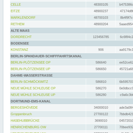
CELLE
48300105
b475386c
EITZE
48900237
47174d8f
MARKLENDORF
48700103
8b4f9f7c
RETHEM
48900204
5aaed954
ALTE MAAS
DORDRECHT
123456785
6c6f84c2
BODENSEE
KONSTANZ
906
aa9179c1
BERLIN-SPANDAUER-SCHIFFFAHRTSKANAL
BERLIN-PLÖTZENSEE OP
586640
ee52ce62
BERLIN-PLÖTZENSEE UP
586650
45721a68
DAHME-WASSERSTRASSE
BERLIN-SCHMÖCKWITZ
586810
6b595707
NEUE MÜHLE SCHLEUSE OP
586270
0e0dbcc9
NEUE MÜHLE SCHLEUSE UP
586280
c9a6c3bf
DORTMUND-EMS-KANAL
BERGESHÖVEDE
34000010
ade3a084
Groppenbruch
27700122
7bbdb421
HASEHUBBRÜCKE
3690010
04572010
HENRICHENBURG OW
27700111
70bee932