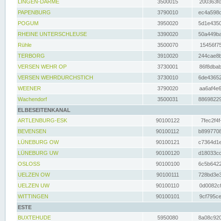
LINGEN-DARME
3500015
200363fc
PAPENBURG
3790010
ec4a598d
POGUM
3950020
5d1e4350
RHEINE UNTERSCHLEUSE
3390020
50a449ba
Rühle
3500070
15456f75
TERBORG
3910020
244cae8b
VERSEN WEHR OP
3730001
86f8dbab
VERSEN WEHRDURCHSTICH
3730010
6de43652
WEENER
3790020
aa6af4e6
Wachendorf
3500031
88698229
ELBESEITENKANAL
ARTLENBURG-ESK
90100122
7fec2f4f
BEVENSEN
90100112
b8997708
LÜNEBURG OW
90100121
c7364d1e
LÜNEBURG UW
90100120
d18033cd
OSLOSS
90100100
6c5b6422
UELZEN OW
90100111
728bd3e3
UELZEN UW
90100110
0d0082cf
WITTINGEN
90100101
9cf795ce
ESTE
BUXTEHUDE
5950080
8a08c920