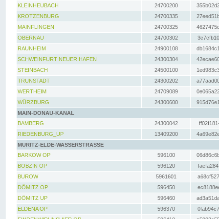
KLEINHEUBACH
24700200
355b02d2
KROTZENBURG
24700335
27eed51b
MAINFLINGEN
24700325
4627475d
OBERNAU
24700302
3c7cfb10
RAUNHEIM
24900108
db1684c1
SCHWEINFURT NEUER HAFEN
24300304
42ecae60
STEINBACH
24500100
1ed983c3
TRUNSTADT
24300202
a77aad00
WERTHEIM
24709089
0e065a22
WÜRZBURG
24300600
915d76e1
MAIN-DONAU-KANAL
BAMBERG
24300042
ff02f181
RIEDENBURG_UP
13409200
4a69e82e
MÜRITZ-ELDE-WASSERSTRASSE
BARKOW OP
596100
06d86c6b
BOBZIN OP
596120
faefa284
BUROW
5961601
a68cf527
DÖMITZ OP
596450
ec8188ee
DÖMITZ UP
596460
ad3a51da
ELDENA OP
596370
0fab94c7