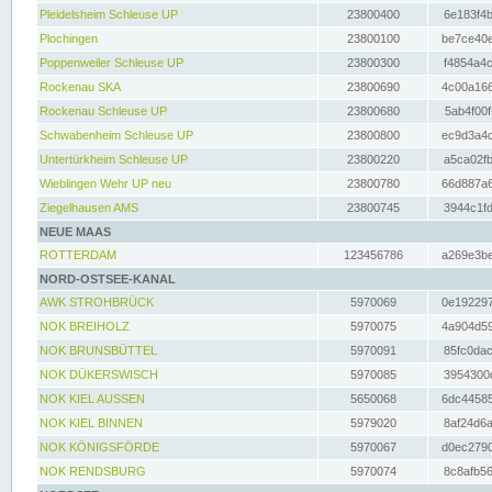
Pleidelsheim Schleuse UP
23800400
6e183f4b
Plochingen
23800100
be7ce40e
Poppenweiler Schleuse UP
23800300
f4854a4c
Rockenau SKA
23800690
4c00a166
Rockenau Schleuse UP
23800680
5ab4f00f
Schwabenheim Schleuse UP
23800800
ec9d3a4d
Untertürkheim Schleuse UP
23800220
a5ca02fb
Wieblingen Wehr UP neu
23800780
66d887a6
Ziegelhausen AMS
23800745
3944c1fd
NEUE MAAS
ROTTERDAM
123456786
a269e3be
NORD-OSTSEE-KANAL
AWK STROHBRÜCK
5970069
0e192297
NOK BREIHOLZ
5970075
4a904d59
NOK BRUNSBÜTTEL
5970091
85fc0dac
NOK DÜKERSWISCH
5970085
3954300d
NOK KIEL AUSSEN
5650068
6dc44585
NOK KIEL BINNEN
5979020
8af24d6a
NOK KÖNIGSFÖRDE
5970067
d0ec2790
NOK RENDSBURG
5970074
8c8afb56