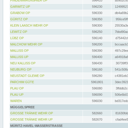
FINDENWIRUNSHIER OP
596410
a5902c55
GARWITZ UP
596230
12499527
GRABOW OP
596330
db4a69b2
GÜRITZ OP
596350
956ce5ff
KLEIN LAASCH WEHR OP
596300
25530a3e
LEWITZ OP
596250
7bbd90ad
LÜBZ OP
596140
d75442cf
MALCHOW WEHR OP
596200
bccaacb3
MALLISS OP
596390
497c29ee
MALLISS UP
596400
a64918a6
NEU KALLISS OP
596430
30739ff3
NEUBURG OP
596160
541c508a
NEUSTADT GLEWE OP
596280
c4381eb3
PARCHIM GÜTE
5961801
3dec3921
PLAU OP
596080
3ffddb2c
PLAU UP
596090
506e6b03
WAREN
596030
bd317edd
MÜGGELSPREE
GROSSE TRÄNKE WEHR OP
582660
81630fdd
GROSSE TRÄNKE WEHR UP
582670
cfad4ee5
MÜRITZ-HAVEL-WASSERSTRASSE