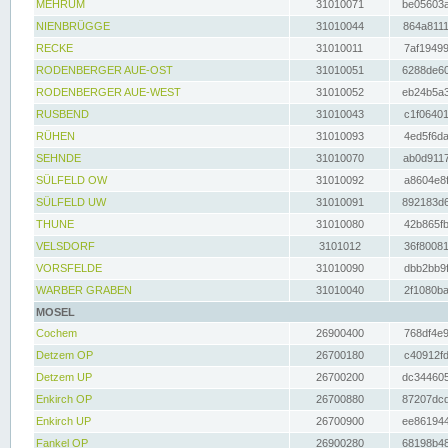
MEHRUM
31010071
be05603a
NIENBRÜGGE
31010044
864a8111
RECKE
31010011
7af19499
RODENBERGER AUE-OST
31010051
6288de60
RODENBERGER AUE-WEST
31010052
eb24b5a3
RUSBEND
31010043
c1f06401
RÜHEN
31010093
4ed5f6da
SEHNDE
31010070
ab0d9117
SÜLFELD OW
31010092
a8604e8f
SÜLFELD UW
31010091
892183d6
THUNE
31010080
42b865fb
VELSDORF
3101012
36f80081
VORSFELDE
31010090
dbb2bb9f
WARBER GRABEN
31010040
2f1080ba
MOSEL
Cochem
26900400
768df4e9
Detzem OP
26700180
c40912fd
Detzem UP
26700200
dc344605
Enkirch OP
26700880
87207dcd
Enkirch UP
26700900
ee861944
Fankel OP
26900280
68198b48