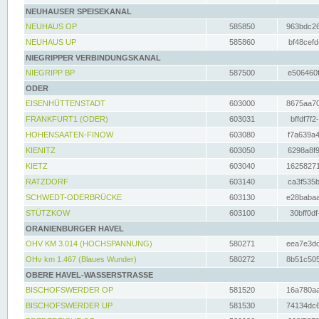
NEUHAUSER SPEISEKANAL
NEUHAUS OP
585850
963bdc26
NEUHAUS UP
585860
bf48cefd
NIEGRIPPER VERBINDUNGSKANAL
NIEGRIPP BP
587500
e506460f
ODER
EISENHÜTTENSTADT
603000
8675aa70
FRANKFURT1 (ODER)
603031
bffdf7f2
HOHENSAATEN-FINOW
603080
f7a639a4
KIENITZ
603050
6298a8f9
KIETZ
603040
16258271
RATZDORF
603140
ca3f535b
SCHWEDT-ODERBRÜCKE
603130
e28babaa
STÜTZKOW
603100
30bff0df
ORANIENBURGER HAVEL
OHV KM 3.014 (HOCHSPANNUNG)
580271
eea7e3dc
OHv km 1.467 (Blaues Wunder)
580272
8b51c505
OBERE HAVEL-WASSERSTRASSE
BISCHOFSWERDER OP
581520
16a780aa
BISCHOFSWERDER UP
581530
74134dc6