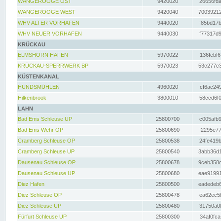
WANGEROOGE OST
9420020
26656fda
WANGEROOGE WEST
9420040
70039212
WHV ALTER VORHAFEN
9440020
f85bd17b
WHV NEUER VORHAFEN
9440030
f77317d9
KRÜCKAU
ELMSHORN HAFEN
5970022
136febf6
KRÜCKAU-SPERRWERK BP
5970023
53c277c3
KÜSTENKANAL
HUNDSMÜHLEN
4960020
cf6ac249
Hilkenbrook
3800010
58ccd6f0
LAHN
Bad Ems Schleuse UP
25800700
c005afb9
Bad Ems Wehr OP
25800690
f2295e77
Cramberg Schleuse OP
25800538
24fe419b
Cramberg Schleuse UP
25800540
3abb36d1
Dausenau Schleuse OP
25800678
9ceb358c
Dausenau Schleuse UP
25800680
eae91991
Diez Hafen
25800500
eadedeb6
Diez Schleuse OP
25800478
ea62ec5f
Diez Schleuse UP
25800480
31750a0f
Fürfurt Schleuse UP
25800300
34af0fca