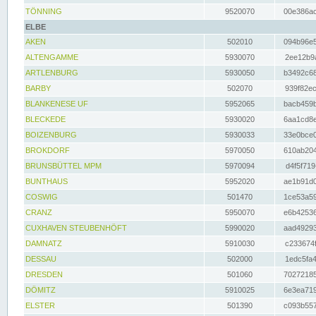
TÖNNING
9520070
00e386ac
ELBE
AKEN
502010
094b96e5
ALTENGAMME
5930070
2ee12b9a
ARTLENBURG
5930050
b3492c68
BARBY
502070
939f82ec
BLANKENESE UF
5952065
bacb459b
BLECKEDE
5930020
6aa1cd8e
BOIZENBURG
5930033
33e0bce0
BROKDORF
5970050
610ab204
BRUNSBÜTTEL MPM
5970094
d4f5f719
BUNTHAUS
5952020
ae1b91d0
COSWIG
501470
1ce53a59
CRANZ
5950070
e6b42536
CUXHAVEN STEUBENHÖFT
5990020
aad49293
DAMNATZ
5910030
c233674f
DESSAU
502000
1edc5fa4
DRESDEN
501060
70272185
DÖMITZ
5910025
6e3ea719
ELSTER
501390
c093b557