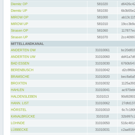
Diemitz OP
581020
d6426c42
Diemitz UP
581030
6b3b55e2
MIROW OP
581000
ab13c115
MIROW UP
581010
19cc3b9a
Strasen OP
581060
117877ec
Strasen UP
581070
2cc40997
MITTELLANDKANAL
ANDERTEN OW
31010061
bc20d819
ANDERTEN UW
31010060
dd41a7d6
BAD ESSEN
31010030
6760b547
BERENBUSCH
31010042
d2c8f60e
BRAMSCHE
31010020
bec8a6a5
BROXTEN
31010032
1125a391
HAHLEN
31010041
ac970eb0
HALDENSLEBEN
3101013
90d92801
HANN. LIST
31010062
27dfd137
HÖRSTEL
31010010
6c7c180f
KANALBRÜCKE
3101018
32b997c2
LOHNDE
31010050
516c4814
LÜBBECKE
31010031
c2aa9164