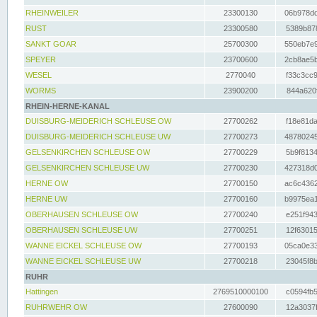
RHEINWEILER
23300130
06b978dd
RUST
23300580
5389b878
SANKT GOAR
25700300
550eb7e9
SPEYER
23700600
2cb8ae5b
WESEL
2770040
f33c3cc9
WORMS
23900200
844a620f
RHEIN-HERNE-KANAL
DUISBURG-MEIDERICH SCHLEUSE OW
27700262
f18e81da
DUISBURG-MEIDERICH SCHLEUSE UW
27700273
48780245
GELSENKIRCHEN SCHLEUSE OW
27700229
5b9f8134
GELSENKIRCHEN SCHLEUSE UW
27700230
427318d0
HERNE OW
27700150
ac6c4362
HERNE UW
27700160
b9975ea1
OBERHAUSEN SCHLEUSE OW
27700240
e251f943
OBERHAUSEN SCHLEUSE UW
27700251
12f63015
WANNE EICKEL SCHLEUSE OW
27700193
05ca0e33
WANNE EICKEL SCHLEUSE UW
27700218
23045f8b
RUHR
Hattingen
2769510000100
c0594fb5
RUHRWEHR OW
27600090
12a3037f