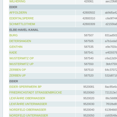
WILHERING
420061
aec23fd6
EDER
AFFOLDERN
42800502
ab9d5a42
EDERTALSPERRE
42800310
c6e9f744
SCHMITTLOTHEIM
42800309
d2155fa6
ELBE-HAVEL-KANAL
BURG
587507
831ad501
DETERSHAGEN
587505
a7b1eda9
GENTHIN
587535
e9e7f20c
KADE
587541
e4f29379
WUSTERWITZ OP
587540
c6a12d34
WUSTERWITZ UP
587550
3bfcf759
ZERBEN OP
587510
64c37072
ZERBEN UP
587520
532d8718
EIDER
EIDER-SPERRWERK BP
9520081
8ac85e6c
FRIEDRICHSTADT STRASSENBRÜCKE
9520060
721313e7
LEXFÄHRE OBERWASSER
9520020
86c5688f
LEXFÄHRE UNTERWASSER
9520030
7f01fbd8
NORDFELD OBERWASSER
9520040
61394669
NORDFELD UNTERWASSER
9520050
cb93548e