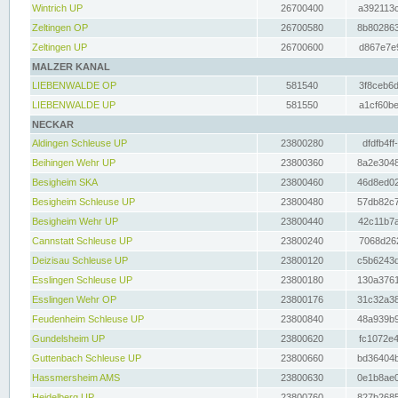
Wintrich UP
26700400
a392113c
Zeltingen OP
26700580
8b802863
Zeltingen UP
26700600
d867e7e9
MALZER KANAL
LIEBENWALDE OP
581540
3f8ceb6d
LIEBENWALDE UP
581550
a1cf60be
NECKAR
Aldingen Schleuse UP
23800280
dfdfb4ff
Beihingen Wehr UP
23800360
8a2e3048
Besigheim SKA
23800460
46d8ed02
Besigheim Schleuse UP
23800480
57db82c7
Besigheim Wehr UP
23800440
42c11b7a
Cannstatt Schleuse UP
23800240
7068d262
Deizisau Schleuse UP
23800120
c5b6243d
Esslingen Schleuse UP
23800180
130a3761
Esslingen Wehr OP
23800176
31c32a38
Feudenheim Schleuse UP
23800840
48a939b9
Gundelsheim UP
23800620
fc1072e4
Guttenbach Schleuse UP
23800660
bd36404b
Hassmersheim AMS
23800630
0e1b8ae0
Heidelberg UP
23800760
827b2685