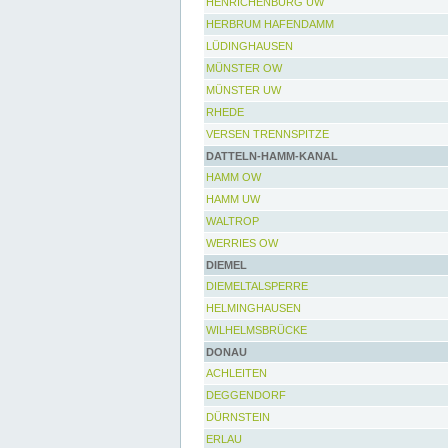
HENRICHENBURG UW
HERBRUM HAFENDAMM
LÜDINGHAUSEN
MÜNSTER OW
MÜNSTER UW
RHEDE
VERSEN TRENNSPITZE
DATTELN-HAMM-KANAL
HAMM OW
HAMM UW
WALTROP
WERRIES OW
DIEMEL
DIEMELTALSPERRE
HELMINGHAUSEN
WILHELMSBRÜCKE
DONAU
ACHLEITEN
DEGGENDORF
DÜRNSTEIN
ERLAU