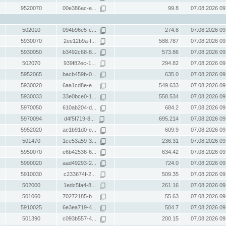
9520070
00e386ac-e...
99.8
07.08.2026 09
502010
094b96e5-c...
274.8
07.08.2026 09
5930070
2ee12b9a-f...
588.787
07.08.2026 09
5930050
b3492c68-8...
573.86
07.08.2026 09
502070
939f82ec-1...
294.82
07.08.2026 09
5952065
bacb459b-0...
635.0
07.08.2026 09
5930020
6aa1cd8e-e...
549.633
07.08.2026 09
5930033
33e0bce0-1...
558.534
07.08.2026 09
5970050
610ab204-d...
684.2
07.08.2026 09
5970094
d4f5f719-8...
695.214
07.08.2026 09
5952020
ae1b91d0-e...
609.9
07.08.2026 09
501470
1ce53a59-3...
236.31
07.08.2026 09
5950070
e6b42536-6...
634.42
07.08.2026 09
5990020
aad49293-2...
724.0
07.08.2026 09
5910030
c233674f-2...
509.35
07.08.2026 09
502000
1edc5fa4-8...
261.16
07.08.2026 09
501060
70272185-b...
55.63
07.08.2026 09
5910025
6e3ea719-4...
504.7
07.08.2026 09
501390
c093b557-4...
200.15
07.08.2026 09