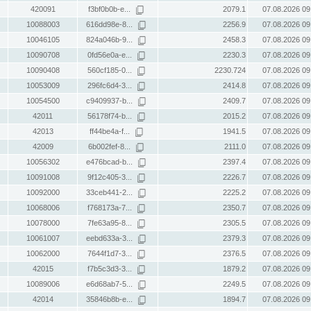
420091
f3bf0b0b-e...
2079.1
07.08.2026 09
10088003
616dd98e-8...
2256.9
07.08.2026 09
10046105
824a046b-9...
2458.3
07.08.2026 09
10090708
0fd56e0a-e...
2230.3
07.08.2026 09
10090408
560cf185-0...
2230.724
07.08.2026 09
10053009
296fc6d4-3...
2414.8
07.08.2026 09
10054500
c9409937-b...
2409.7
07.08.2026 09
42011
56178f74-b...
2015.2
07.08.2026 09
42013
ff44be4a-f...
1941.5
07.08.2026 09
42009
6b002fef-8...
2111.0
07.08.2026 09
10056302
e476bcad-b...
2397.4
07.08.2026 09
10091008
9f12c405-3...
2226.7
07.08.2026 09
10092000
33ceb441-2...
2225.2
07.08.2026 09
10068006
f768173a-7...
2350.7
07.08.2026 09
10078000
7fe63a95-8...
2305.5
07.08.2026 09
10061007
eebd633a-3...
2379.3
07.08.2026 09
10062000
7644f1d7-3...
2376.5
07.08.2026 09
42015
f7b5c3d3-3...
1879.2
07.08.2026 09
10089006
e6d68ab7-5...
2249.5
07.08.2026 09
42014
35846b8b-e...
1894.7
07.08.2026 09