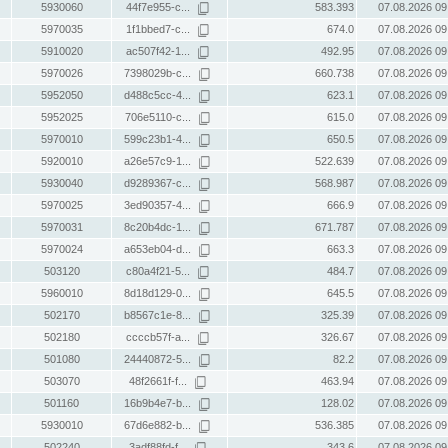
5930060
44f7e955-c...
583.393
07.08.2026 09
5970035
1f1bbed7-c...
674.0
07.08.2026 09
5910020
ac507f42-1...
492.95
07.08.2026 09
5970026
7398029b-c...
660.738
07.08.2026 09
5952050
d488c5cc-4...
623.1
07.08.2026 09
5952025
706e5110-c...
615.0
07.08.2026 09
5970010
599c23b1-4...
650.5
07.08.2026 09
5920010
a26e57c9-1...
522.639
07.08.2026 09
5930040
d9289367-c...
568.987
07.08.2026 09
5970025
3ed90357-4...
666.9
07.08.2026 09
5970031
8c20b4dc-1...
671.787
07.08.2026 09
5970024
a653eb04-d...
663.3
07.08.2026 09
503120
c80a4f21-5...
484.7
07.08.2026 09
5960010
8d18d129-0...
645.5
07.08.2026 09
502170
b8567c1e-8...
325.39
07.08.2026 09
502180
ccccb57f-a...
326.67
07.08.2026 09
501080
24440872-5...
82.2
07.08.2026 09
503070
48f2661f-f...
463.94
07.08.2026 09
501160
16b9b4e7-b...
128.02
07.08.2026 09
5930010
67d6e882-b...
536.385
07.08.2026 09
502240
3adf88fd-f...
343.6
07.08.2026 09