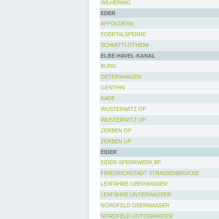
WILHERING
EDER
AFFOLDERN
EDERTALSPERRE
SCHMITTLOTHEIM
ELBE-HAVEL-KANAL
BURG
DETERSHAGEN
GENTHIN
KADE
WUSTERWITZ OP
WUSTERWITZ UP
ZERBEN OP
ZERBEN UP
EIDER
EIDER-SPERRWERK BP
FRIEDRICHSTADT STRASSENBRÜCKE
LEXFÄHRE OBERWASSER
LEXFÄHRE UNTERWASSER
NORDFELD OBERWASSER
NORDFELD UNTERWASSER