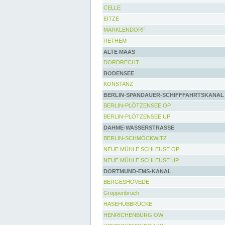
CELLE
EITZE
MARKLENDORF
RETHEM
ALTE MAAS
DORDRECHT
BODENSEE
KONSTANZ
BERLIN-SPANDAUER-SCHIFFFAHRTSKANAL
BERLIN-PLÖTZENSEE OP
BERLIN-PLÖTZENSEE UP
DAHME-WASSERSTRASSE
BERLIN-SCHMÖCKWITZ
NEUE MÜHLE SCHLEUSE OP
NEUE MÜHLE SCHLEUSE UP
DORTMUND-EMS-KANAL
BERGESHÖVEDE
Groppenbruch
HASEHUBBRÜCKE
HENRICHENBURG OW