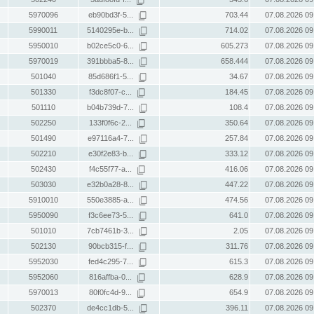
5970096
eb90bd3f-5...
703.44
07.08.2026 09
5990011
5140295e-b...
714.02
07.08.2026 09
5950010
b02ce5c0-6...
605.273
07.08.2026 09
5970019
391bbba5-8...
658.444
07.08.2026 09
501040
85d686f1-5...
34.67
07.08.2026 09
501330
f3dc8f07-c...
184.45
07.08.2026 09
501110
b04b739d-7...
108.4
07.08.2026 09
502250
133f0f6c-2...
350.64
07.08.2026 09
501490
e97116a4-7...
257.84
07.08.2026 09
502210
e30f2e83-b...
333.12
07.08.2026 09
502430
f4c55f77-a...
416.06
07.08.2026 09
503030
e32b0a28-8...
447.22
07.08.2026 09
5910010
550e3885-a...
474.56
07.08.2026 09
5950090
f3c6ee73-5...
641.0
07.08.2026 09
501010
7cb7461b-3...
2.05
07.08.2026 09
502130
90bcb315-f...
311.76
07.08.2026 09
5952030
fed4c295-7...
615.3
07.08.2026 09
5952060
816affba-0...
628.9
07.08.2026 09
5970013
80f0fc4d-9...
654.9
07.08.2026 09
502370
de4cc1db-5...
396.11
07.08.2026 09