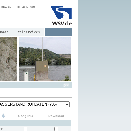
hinweise
Einstellungen
loads
Webservices
s
Ganglinie
Download
:15