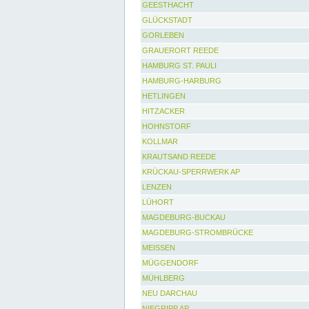
GEESTHACHT
GLÜCKSTADT
GORLEBEN
GRAUERORT REEDE
HAMBURG ST. PAULI
HAMBURG-HARBURG
HETLINGEN
HITZACKER
HOHNSTORF
KOLLMAR
KRAUTSAND REEDE
KRÜCKAU-SPERRWERK AP
LENZEN
LÜHORT
MAGDEBURG-BUCKAU
MAGDEBURG-STROMBRÜCKE
MEISSEN
MÜGGENDORF
MÜHLBERG
NEU DARCHAU
NIEGRIPP AP