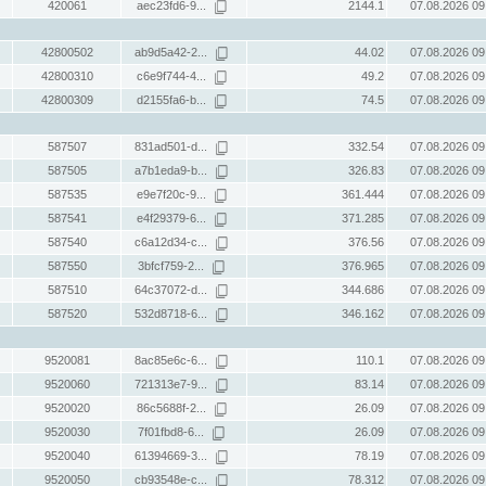
420061
aec23fd6-9...
2144.1
07.08.2026 09
42800502
ab9d5a42-2...
44.02
07.08.2026 09
42800310
c6e9f744-4...
49.2
07.08.2026 09
42800309
d2155fa6-b...
74.5
07.08.2026 09
587507
831ad501-d...
332.54
07.08.2026 09
587505
a7b1eda9-b...
326.83
07.08.2026 09
587535
e9e7f20c-9...
361.444
07.08.2026 09
587541
e4f29379-6...
371.285
07.08.2026 09
587540
c6a12d34-c...
376.56
07.08.2026 09
587550
3bfcf759-2...
376.965
07.08.2026 09
587510
64c37072-d...
344.686
07.08.2026 09
587520
532d8718-6...
346.162
07.08.2026 09
9520081
8ac85e6c-6...
110.1
07.08.2026 09
9520060
721313e7-9...
83.14
07.08.2026 09
9520020
86c5688f-2...
26.09
07.08.2026 09
9520030
7f01fbd8-6...
26.09
07.08.2026 09
9520040
61394669-3...
78.19
07.08.2026 09
9520050
cb93548e-c...
78.312
07.08.2026 09