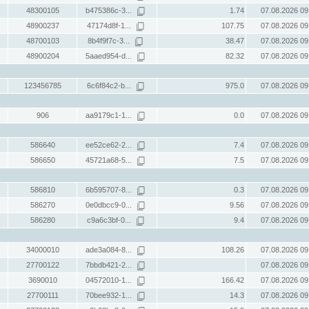
48300105
b475386c-3...
1.74
07.08.2026 09
48900237
47174d8f-1...
107.75
07.08.2026 09
48700103
8b4f9f7c-3...
38.47
07.08.2026 09
48900204
5aaed954-d...
82.32
07.08.2026 09
123456785
6c6f84c2-b...
975.0
07.08.2026 09
906
aa9179c1-1...
0.0
07.08.2026 09
586640
ee52ce62-2...
7.4
07.08.2026 09
586650
45721a68-5...
7.5
07.08.2026 09
586810
6b595707-8...
0.3
07.08.2026 09
586270
0e0dbcc9-0...
9.56
07.08.2026 09
586280
c9a6c3bf-0...
9.4
07.08.2026 09
34000010
ade3a084-8...
108.26
07.08.2026 09
27700122
7bbdb421-2...
07.08.2026 09
3690010
04572010-1...
166.42
07.08.2026 09
27700111
70bee932-1...
14.3
07.08.2026 09