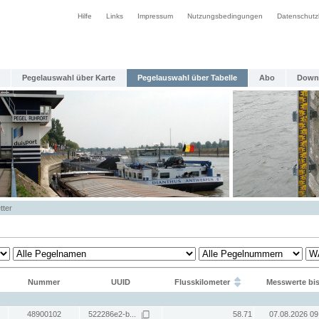
Hilfe
Links
Impressum
Nutzungsbedingungen
Datenschutz
Pegelauswahl über Karte
Pegelauswahl über Tabelle
Abo
Down
tter
Nummer
UUID
Flusskilometer
Messwerte bi
48900102
522286e2-b...
58.71
07.08.2026 09