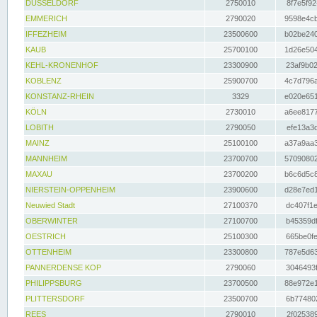
DÜSSELDORF
2750010
8f7e5f92
EMMERICH
2790020
9598e4cb
IFFEZHEIM
23500600
b02be240
KAUB
25700100
1d26e504
KEHL-KRONENHOF
23300900
23af9b02
KOBLENZ
25900700
4c7d796a
KONSTANZ-RHEIN
3329
e020e651
KÖLN
2730010
a6ee8177
LOBITH
2790050
efe13a3d
MAINZ
25100100
a37a9aa3
MANNHEIM
23700700
57090802
MAXAU
23700200
b6c6d5c8
NIERSTEIN-OPPENHEIM
23900600
d28e7ed1
Neuwied Stadt
27100370
dc407f1e
OBERWINTER
27100700
b45359df
OESTRICH
25100300
665be0fe
OTTENHEIM
23300800
787e5d63
PANNERDENSE KOP
2790060
3046493f
PHILIPPSBURG
23700500
88e972e1
PLITTERSDORF
23500700
6b774802
REES
2790010
2f025389