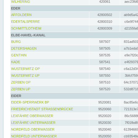
WILHERING
420061
aec23fd6
EDER
AFFOLDERN
42800502
ab9d5a42
EDERTALSPERRE
42800310
c6e9f744
SCHMITTLOTHEIM
42800309
d2155fa6
ELBE-HAVEL-KANAL
BURG
587507
831ad501
DETERSHAGEN
587505
a7b1eda9
GENTHIN
587535
e9e7f20c
KADE
587541
e4f29379
WUSTERWITZ OP
587540
c6a12d34
WUSTERWITZ UP
587550
3bfcf759
ZERBEN OP
587510
64c37072
ZERBEN UP
587520
532d8718
EIDER
EIDER-SPERRWERK BP
9520081
8ac85e6c
FRIEDRICHSTADT STRASSENBRÜCKE
9520060
721313e7
LEXFÄHRE OBERWASSER
9520020
86c5688f
LEXFÄHRE UNTERWASSER
9520030
7f01fbd8
NORDFELD OBERWASSER
9520040
61394669
NORDFELD UNTERWASSER
9520050
cb93548e