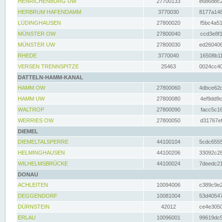
HENRICHENBURG UW
27700133
e6b68bc2
HERBRUM HAFENDAMM
3770030
8177a148
LÜDINGHAUSEN
27800020
f5bc4a51
MÜNSTER OW
27800040
ccd3e8f1
MÜNSTER UW
27800030
ed260406
RHEDE
3770040
16508b11
VERSEN TRENNSPITZE
25463
0024cc40
DATTELN-HAMM-KANAL
HAMM OW
27800060
4dbce62d
HAMM UW
27800080
4ef9dd9c
WALTROP
27800090
facc5c16
WERRIES OW
27800050
d31767ef
DIEMEL
DIEMELTALSPERRE
44100104
5cdc6555
HELMINGHAUSEN
44100206
33092c28
WILHELMSBRÜCKE
44100024
7deedc21
DONAU
ACHLEITEN
10094006
c389c9e2
DEGGENDORF
10081004
53d40547
DÜRNSTEIN
42012
ce4e3050
ERLAU
10096001
99619dc5