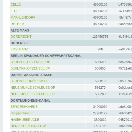
CELLE
48300105
b475386c
EITZE
48900237
47174d8f
MARKLENDORF
48700103
8b4f9f7c
RETHEM
48900204
5aaed954
ALTE MAAS
DORDRECHT
123456785
6c6f84c2
BODENSEE
KONSTANZ
906
aa9179c1
BERLIN-SPANDAUER-SCHIFFFAHRTSKANAL
BERLIN-PLÖTZENSEE OP
586640
ee52ce62
BERLIN-PLÖTZENSEE UP
586650
45721a68
DAHME-WASSERSTRASSE
BERLIN-SCHMÖCKWITZ
586810
6b595707
NEUE MÜHLE SCHLEUSE OP
586270
0e0dbcc9
NEUE MÜHLE SCHLEUSE UP
586280
c9a6c3bf
DORTMUND-EMS-KANAL
BERGESHÖVEDE
34000010
ade3a084
Groppenbruch
27700122
7bbdb421
HASEHUBBRÜCKE
3690010
04572010
HENRICHENBURG OW
27700111
70bee932