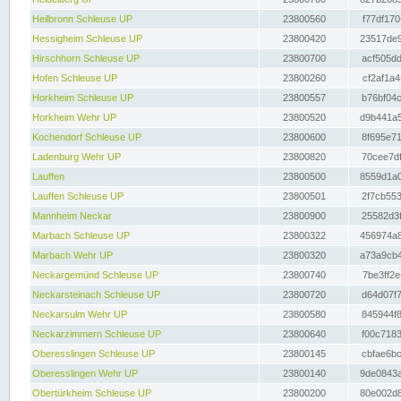
Heilbronn Schleuse UP
23800560
f77df170
Hessigheim Schleuse UP
23800420
23517de9
Hirschhorn Schleuse UP
23800700
acf505dd
Hofen Schleuse UP
23800260
cf2af1a4
Horkheim Schleuse UP
23800557
b76bf04c
Horkheim Wehr UP
23800520
d9b441a5
Kochendorf Schleuse UP
23800600
8f695e71
Ladenburg Wehr UP
23800820
70cee7df
Lauffen
23800500
8559d1a0
Lauffen Schleuse UP
23800501
2f7cb553
Mannheim Neckar
23800900
25582d3f
Marbach Schleuse UP
23800322
456974a8
Marbach Wehr UP
23800320
a73a9cb4
Neckargemünd Schleuse UP
23800740
7be3ff2e
Neckarsteinach Schleuse UP
23800720
d64d07f7
Neckarsulm Wehr UP
23800580
845944f8
Neckarzimmern Schleuse UP
23800640
f00c7183
Oberesslingen Schleuse UP
23800145
cbfae6bc
Oberesslingen Wehr UP
23800140
9de0843a
Obertürkheim Schleuse UP
23800200
80e002d8