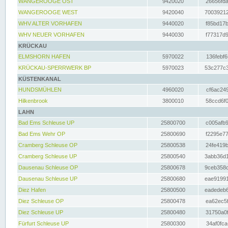
WANGEROOGE OST
9420020
26656fda
WANGEROOGE WEST
9420040
70039212
WHV ALTER VORHAFEN
9440020
f85bd17b
WHV NEUER VORHAFEN
9440030
f77317d9
KRÜCKAU
ELMSHORN HAFEN
5970022
136febf6
KRÜCKAU-SPERRWERK BP
5970023
53c277c3
KÜSTENKANAL
HUNDSMÜHLEN
4960020
cf6ac249
Hilkenbrook
3800010
58ccd6f0
LAHN
Bad Ems Schleuse UP
25800700
c005afb9
Bad Ems Wehr OP
25800690
f2295e77
Cramberg Schleuse OP
25800538
24fe419b
Cramberg Schleuse UP
25800540
3abb36d1
Dausenau Schleuse OP
25800678
9ceb358c
Dausenau Schleuse UP
25800680
eae91991
Diez Hafen
25800500
eadedeb6
Diez Schleuse OP
25800478
ea62ec5f
Diez Schleuse UP
25800480
31750a0f
Fürfurt Schleuse UP
25800300
34af0fca