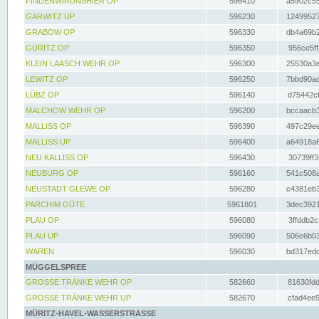
FINDENWIRUNSHIER OP
596410
a5902c55
GARWITZ UP
596230
12499527
GRABOW OP
596330
db4a69b2
GÜRITZ OP
596350
956ce5ff
KLEIN LAASCH WEHR OP
596300
25530a3e
LEWITZ OP
596250
7bbd90ad
LÜBZ OP
596140
d75442cf
MALCHOW WEHR OP
596200
bccaacb3
MALLISS OP
596390
497c29ee
MALLISS UP
596400
a64918a6
NEU KALLISS OP
596430
30739ff3
NEUBURG OP
596160
541c508a
NEUSTADT GLEWE OP
596280
c4381eb3
PARCHIM GÜTE
5961801
3dec3921
PLAU OP
596080
3ffddb2c
PLAU UP
596090
506e6b03
WAREN
596030
bd317edd
MÜGGELSPREE
GROSSE TRÄNKE WEHR OP
582660
81630fdd
GROSSE TRÄNKE WEHR UP
582670
cfad4ee5
MÜRITZ-HAVEL-WASSERSTRASSE