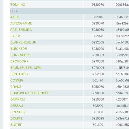
TÖNNING
9520070
00e386ac
ELBE
AKEN
502010
094b96e5
ALTENGAMME
5930070
2ee12b9a
ARTLENBURG
5930050
b3492c68
BARBY
502070
939f82ec
BLANKENESE UF
5952065
bacb459b
BLECKEDE
5930020
6aa1cd8e
BOIZENBURG
5930033
33e0bce0
BROKDORF
5970050
610ab204
BRUNSBÜTTEL MPM
5970094
d4f5f719
BUNTHAUS
5952020
ae1b91d0
COSWIG
501470
1ce53a59
CRANZ
5950070
e6b42536
CUXHAVEN STEUBENHÖFT
5990020
aad49293
DAMNATZ
5910030
c233674f
DESSAU
502000
1edc5fa4
DRESDEN
501060
70272185
DÖMITZ
5910025
6e3ea719
ELSTER
501390
c093b557