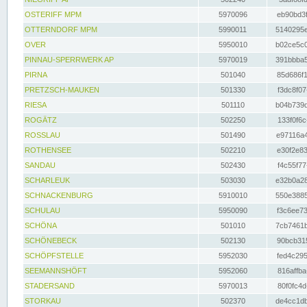
OSTERIFF MPM
5970096
eb90bd3f
OTTERNDORF MPM
5990011
5140295e
OVER
5950010
b02ce5c0
PINNAU-SPERRWERK AP
5970019
391bbba5
PIRNA
501040
85d686f1
PRETZSCH-MAUKEN
501330
f3dc8f07
RIESA
501110
b04b739d
ROGÄTZ
502250
133f0f6c
ROSSLAU
501490
e97116a4
ROTHENSEE
502210
e30f2e83
SANDAU
502430
f4c55f77
SCHARLEUK
503030
e32b0a28
SCHNACKENBURG
5910010
550e3885
SCHULAU
5950090
f3c6ee73
SCHÖNA
501010
7cb7461b
SCHÖNEBECK
502130
90bcb315
SCHÖPFSTELLE
5952030
fed4c295
SEEMANNSHÖFT
5952060
816affba
STADERSAND
5970013
80f0fc4d
STORKAU
502370
de4cc1db