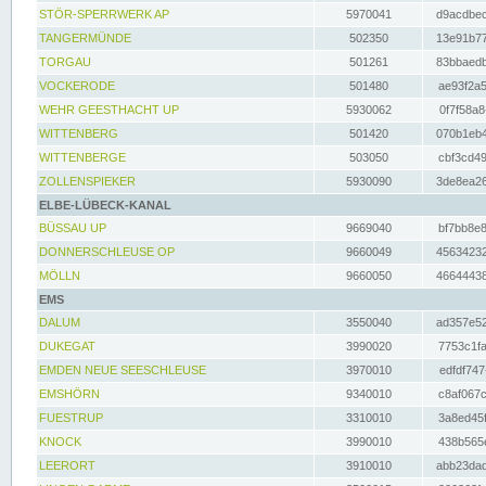
STÖR-SPERRWERK AP
5970041
d9acdbec
TANGERMÜNDE
502350
13e91b77
TORGAU
501261
83bbaedb
VOCKERODE
501480
ae93f2a5
WEHR GEESTHACHT UP
5930062
0f7f58a8
WITTENBERG
501420
070b1eb4
WITTENBERGE
503050
cbf3cd49
ZOLLENSPIEKER
5930090
3de8ea26
ELBE-LÜBECK-KANAL
BÜSSAU UP
9669040
bf7bb8e8
DONNERSCHLEUSE OP
9660049
45634232
MÖLLN
9660050
46644438
EMS
DALUM
3550040
ad357e52
DUKEGAT
3990020
7753c1fa
EMDEN NEUE SEESCHLEUSE
3970010
edfdf747
EMSHÖRN
9340010
c8af067c
FUESTRUP
3310010
3a8ed45f
KNOCK
3990010
438b565e
LEERORT
3910010
abb23dad