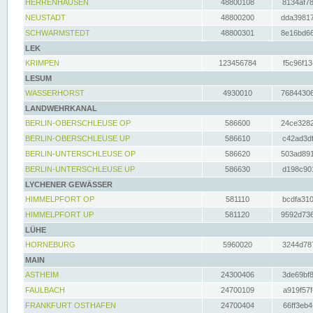
HERRENHAUSEN
48800108
8134af78
NEUSTADT
48800200
dda39817
SCHWARMSTEDT
48800301
8e16bd66
LEK
KRIMPEN
123456784
f5c96f13
LESUM
WASSERHORST
4930010
76844306
LANDWEHRKANAL
BERLIN-OBERSCHLEUSE OP
586600
24ce3282
BERLIN-OBERSCHLEUSE UP
586610
c42ad3df
BERLIN-UNTERSCHLEUSE OP
586620
503ad891
BERLIN-UNTERSCHLEUSE UP
586630
d198c901
LYCHENER GEWÄSSER
HIMMELPFORT OP
581110
bcdfa310
HIMMELPFORT UP
581120
9592d736
LÜHE
HORNEBURG
5960020
3244d787
MAIN
ASTHEIM
24300406
3de69bf8
FAULBACH
24700109
a919f57f
FRANKFURT OSTHAFEN
24700404
66ff3eb4