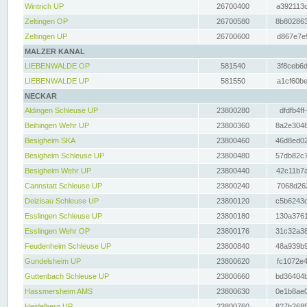
Wintrich UP
26700400
a392113c
Zeltingen OP
26700580
8b802863
Zeltingen UP
26700600
d867e7e9
MALZER KANAL
LIEBENWALDE OP
581540
3f8ceb6d
LIEBENWALDE UP
581550
a1cf60be
NECKAR
Aldingen Schleuse UP
23800280
dfdfb4ff
Beihingen Wehr UP
23800360
8a2e3048
Besigheim SKA
23800460
46d8ed02
Besigheim Schleuse UP
23800480
57db82c7
Besigheim Wehr UP
23800440
42c11b7a
Cannstatt Schleuse UP
23800240
7068d262
Deizisau Schleuse UP
23800120
c5b6243d
Esslingen Schleuse UP
23800180
130a3761
Esslingen Wehr OP
23800176
31c32a38
Feudenheim Schleuse UP
23800840
48a939b9
Gundelsheim UP
23800620
fc1072e4
Guttenbach Schleuse UP
23800660
bd36404b
Hassmersheim AMS
23800630
0e1b8ae0
Heidelberg UP
23800760
827b2685