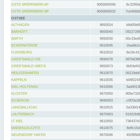
OSTE-SPERRWERK AP
9000000590
8c3295dc
OSTE-SPERRWERK BP
9000000532
7cb4566b
OSTSEE
ALTHAGEN
9650024
b8d05bf9
BARHÖFT
9650040
09227288
BARTH
9650030
00c33ed9
ECKERNFÖRDE
9610045
1faa9b2c
FLENSBURG
9610010
9e19c411
GREIFSWALD OIE
9690078
087b6386
GREIFSWALD-WIECK
9650073
6b53ef42
HEILIGENHAFEN
9610070
06219dd9
KAPPELN
9610035
b09f2243
KIEL-HOLTENAU
9610066
3ad4013f
KLOSTER
9670050
905e7328
KOSEROW
9690093
c0f33a36
LANGBALLIGAU
9610015
5a33bf14
LAUTERBACH
9670063
91922b9b
LT KIEL
9610050
736437d7
MARIENLEUCHTE
9610075
8effc15d
NEUENDORF HAFEN
9670046
492f85b8