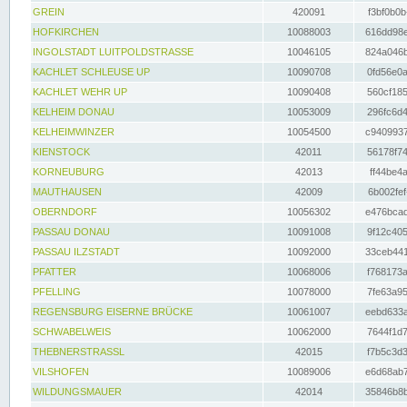
GREIN
420091
f3bf0b0b
HOFKIRCHEN
10088003
616dd98e
INGOLSTADT LUITPOLDSTRASSE
10046105
824a046b
KACHLET SCHLEUSE UP
10090708
0fd56e0a
KACHLET WEHR UP
10090408
560cf185
KELHEIM DONAU
10053009
296fc6d4
KELHEIMWINZER
10054500
c9409937
KIENSTOCK
42011
56178f74
KORNEUBURG
42013
ff44be4a
MAUTHAUSEN
42009
6b002fef
OBERNDORF
10056302
e476bcad
PASSAU DONAU
10091008
9f12c405
PASSAU ILZSTADT
10092000
33ceb441
PFATTER
10068006
f768173a
PFELLING
10078000
7fe63a95
REGENSBURG EISERNE BRÜCKE
10061007
eebd633a
SCHWABELWEIS
10062000
7644f1d7
THEBNERSTRASSL
42015
f7b5c3d3
VILSHOFEN
10089006
e6d68ab7
WILDUNGSMAUER
42014
35846b8b