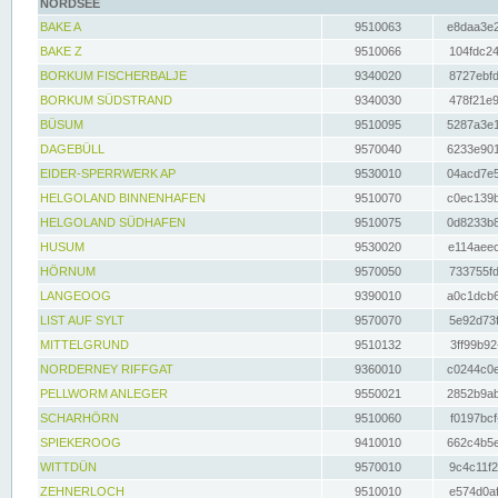
NORDSEE
BAKE A
9510063
e8daa3e2
BAKE Z
9510066
104fdc24
BORKUM FISCHERBALJE
9340020
8727ebfd
BORKUM SÜDSTRAND
9340030
478f21e9
BÜSUM
9510095
5287a3e1
DAGEBÜLL
9570040
6233e901
EIDER-SPERRWERK AP
9530010
04acd7e5
HELGOLAND BINNENHAFEN
9510070
c0ec139b
HELGOLAND SÜDHAFEN
9510075
0d8233b8
HUSUM
9530020
e114aeec
HÖRNUM
9570050
733755fd
LANGEOOG
9390010
a0c1dcb6
LIST AUF SYLT
9570070
5e92d73f
MITTELGRUND
9510132
3ff99b92
NORDERNEY RIFFGAT
9360010
c0244c0e
PELLWORM ANLEGER
9550021
2852b9ab
SCHARHÖRN
9510060
f0197bcf
SPIEKEROOG
9410010
662c4b5e
WITTDÜN
9570010
9c4c11f2
ZEHNERLOCH
9510010
e574d0af