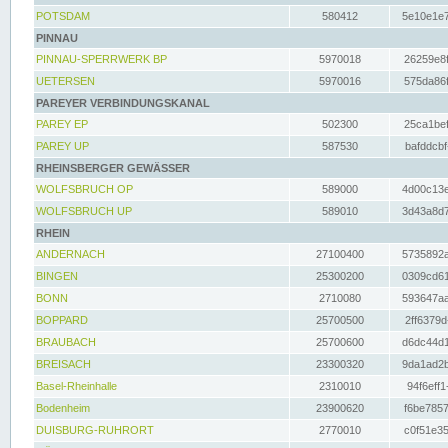
POTSDAM
580412
5e10e1e7
PINNAU
PINNAU-SPERRWERK BP
5970018
26259e8f
UETERSEN
5970016
575da86f
PAREYER VERBINDUNGSKANAL
PAREY EP
502300
25ca1bef
PAREY UP
587530
bafddcbf
RHEINSBERGER GEWÄSSER
WOLFSBRUCH OP
589000
4d00c13e
WOLFSBRUCH UP
589010
3d43a8d7
RHEIN
ANDERNACH
27100400
5735892a
BINGEN
25300200
0309cd61
BONN
2710080
593647aa
BOPPARD
25700500
2ff6379d
BRAUBACH
25700600
d6dc44d1
BREISACH
23300320
9da1ad2b
Basel-Rheinhalle
2310010
94f6eff1
Bodenheim
23900620
f6be7857
DUISBURG-RUHRORT
2770010
c0f51e35