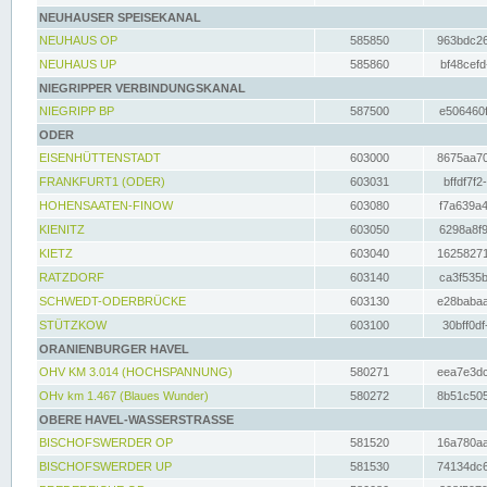
NEUHAUSER SPEISEKANAL
NEUHAUS OP
585850
963bdc26
NEUHAUS UP
585860
bf48cefd
NIEGRIPPER VERBINDUNGSKANAL
NIEGRIPP BP
587500
e506460f
ODER
EISENHÜTTENSTADT
603000
8675aa70
FRANKFURT1 (ODER)
603031
bffdf7f2
HOHENSAATEN-FINOW
603080
f7a639a4
KIENITZ
603050
6298a8f9
KIETZ
603040
16258271
RATZDORF
603140
ca3f535b
SCHWEDT-ODERBRÜCKE
603130
e28babaa
STÜTZKOW
603100
30bff0df
ORANIENBURGER HAVEL
OHV KM 3.014 (HOCHSPANNUNG)
580271
eea7e3dc
OHv km 1.467 (Blaues Wunder)
580272
8b51c505
OBERE HAVEL-WASSERSTRASSE
BISCHOFSWERDER OP
581520
16a780aa
BISCHOFSWERDER UP
581530
74134dc6