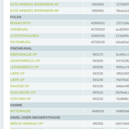
ESTE INNERES SPERRWERK AP
5950082
227b83f7
ESTE INNERES SPERRWERK BP
5950081
5fea1a12
FULDA
BONAFORTH
42900201
23721dfd
GREBENAU
42700202
acd63934
GUNTERSHAUSEN
42900100
213a585d
ROTENBURG
42700100
d1ba62a4
FINOWKANAL
EBERSWALDE OP
693170
3cd46cc7
GRAFENBRÜCK OP
693050
547422fb
LEESENBRÜCK OP
693030
f099ce74
LIEPE OP
693230
6f81b35f
LIEPE UP
693240
79d783d3
RAGÖSE OP
693190
b6bbe4f8
RUHLSDORF OP
693010
6629a4ca
STECHER OP
693210
516fbf8c
HAMME
RITTERHUDE
4940030
f49855d8
HAVEL-ODER-WASSERSTRASSE
BERLIN-SPANDAU OP
580300
e607a4b6