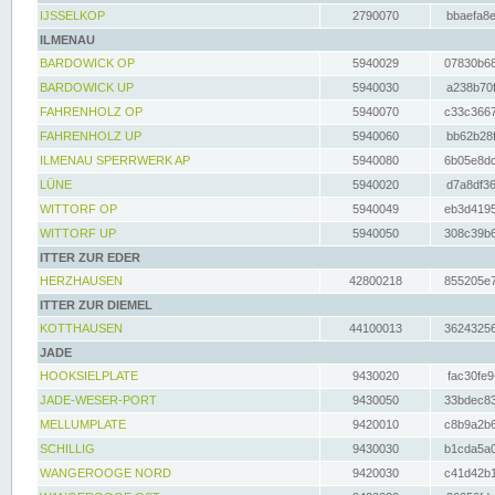
IJSSELKOP
2790070
bbaefa8e
ILMENAU
BARDOWICK OP
5940029
07830b68
BARDOWICK UP
5940030
a238b70f
FAHRENHOLZ OP
5940070
c33c3667
FAHRENHOLZ UP
5940060
bb62b28f
ILMENAU SPERRWERK AP
5940080
6b05e8dc
LÜNE
5940020
d7a8df36
WITTORF OP
5940049
eb3d4195
WITTORF UP
5940050
308c39b6
ITTER ZUR EDER
HERZHAUSEN
42800218
855205e7
ITTER ZUR DIEMEL
KOTTHAUSEN
44100013
36243256
JADE
HOOKSIELPLATE
9430020
fac30fe9
JADE-WESER-PORT
9430050
33bdec83
MELLUMPLATE
9420010
c8b9a2b6
SCHILLIG
9430030
b1cda5a0
WANGEROOGE NORD
9420030
c41d42b1