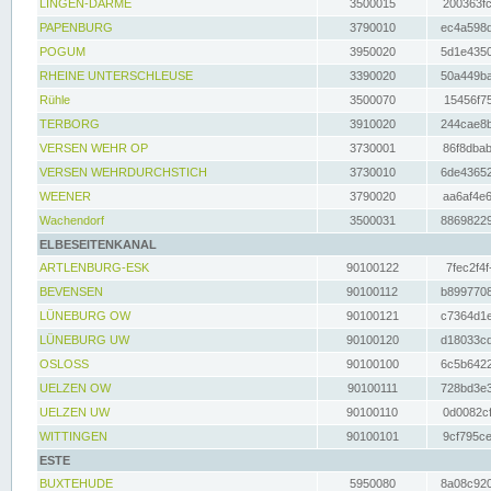
LINGEN-DARME
3500015
200363fc
PAPENBURG
3790010
ec4a598d
POGUM
3950020
5d1e4350
RHEINE UNTERSCHLEUSE
3390020
50a449ba
Rühle
3500070
15456f75
TERBORG
3910020
244cae8b
VERSEN WEHR OP
3730001
86f8dbab
VERSEN WEHRDURCHSTICH
3730010
6de43652
WEENER
3790020
aa6af4e6
Wachendorf
3500031
88698229
ELBESEITENKANAL
ARTLENBURG-ESK
90100122
7fec2f4f
BEVENSEN
90100112
b8997708
LÜNEBURG OW
90100121
c7364d1e
LÜNEBURG UW
90100120
d18033cd
OSLOSS
90100100
6c5b6422
UELZEN OW
90100111
728bd3e3
UELZEN UW
90100110
0d0082cf
WITTINGEN
90100101
9cf795ce
ESTE
BUXTEHUDE
5950080
8a08c920