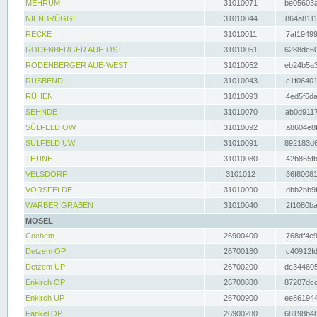
MEHRUM
31010071
be05603a
NIENBRÜGGE
31010044
864a8111
RECKE
31010011
7af19499
RODENBERGER AUE-OST
31010051
6288de60
RODENBERGER AUE-WEST
31010052
eb24b5a3
RUSBEND
31010043
c1f06401
RÜHEN
31010093
4ed5f6da
SEHNDE
31010070
ab0d9117
SÜLFELD OW
31010092
a8604e8f
SÜLFELD UW
31010091
892183d6
THUNE
31010080
42b865fb
VELSDORF
3101012
36f80081
VORSFELDE
31010090
dbb2bb9f
WARBER GRABEN
31010040
2f1080ba
MOSEL
Cochem
26900400
768df4e9
Detzem OP
26700180
c40912fd
Detzem UP
26700200
dc344605
Enkirch OP
26700880
87207dcd
Enkirch UP
26700900
ee861944
Fankel OP
26900280
68198b48