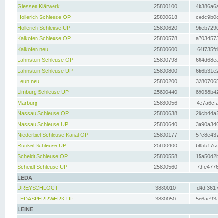
Giessen Klärwerk
25800100
4b386a6a
Hollerich Schleuse OP
25800618
cedc9b0c
Hollerich Schleuse UP
25800620
9beb7290
Kalkofen Schleuse OP
25800578
a7034573
Kalkofen neu
25800600
64f735fd
Lahnstein Schleuse OP
25800798
664d68ea
Lahnstein Schleuse UP
25800800
6b6b31e2
Leun neu
25800200
32807065
Limburg Schleuse UP
25800440
89038b42
Marburg
25830056
4e7a6cfa
Nassau Schleuse OP
25800638
29cb44a2
Nassau Schleuse UP
25800640
3a90a346
Niederbiel Schleuse Kanal OP
25800177
57c8e437
Runkel Schleuse UP
25800400
b85b17cc
Scheidt Schleuse OP
25800558
15a50d2b
Scheidt Schleuse UP
25800560
7dfe4776
LEDA
DREYSCHLOOT
3880010
d4df3617
LEDASPERRWERK UP
3880050
5e6ae93a
LEINE