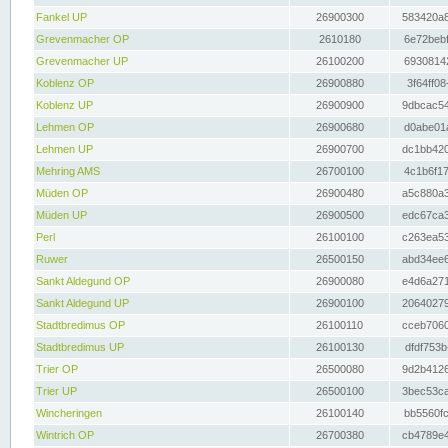
Fankel UP
26900300
583420a8
Grevenmacher OP
2610180
6e72bebf
Grevenmacher UP
26100200
69308142
Koblenz OP
26900880
3f64ff08
Koblenz UP
26900900
9dbcac54
Lehmen OP
26900680
d0abe01a
Lehmen UP
26900700
dc1bb420
Mehring AMS
26700100
4c1b6f17
Müden OP
26900480
a5c880a3
Müden UP
26900500
edc67ca3
Perl
26100100
c263ea53
Ruwer
26500150
abd34ee6
Sankt Aldegund OP
26900080
e4d6a271
Sankt Aldegund UP
26900100
20640279
Stadtbredimus OP
26100110
cceb7060
Stadtbredimus UP
26100130
dfdf753b
Trier OP
26500080
9d2b4126
Trier UP
26500100
3bec53ca
Wincheringen
26100140
bb5560fc
Wintrich OP
26700380
cb4789e4