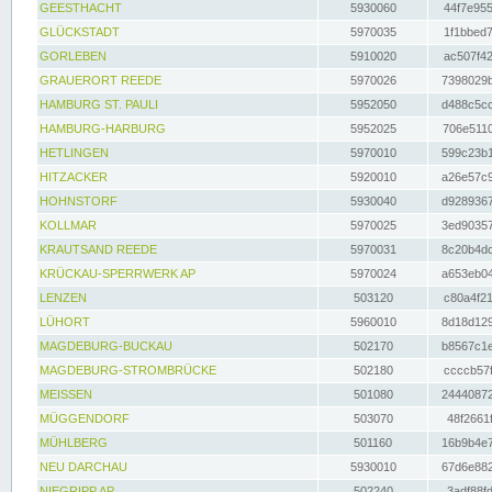
GEESTHACHT
5930060
44f7e955
GLÜCKSTADT
5970035
1f1bbed7
GORLEBEN
5910020
ac507f42
GRAUERORT REEDE
5970026
7398029b
HAMBURG ST. PAULI
5952050
d488c5cc
HAMBURG-HARBURG
5952025
706e5110
HETLINGEN
5970010
599c23b1
HITZACKER
5920010
a26e57c9
HOHNSTORF
5930040
d9289367
KOLLMAR
5970025
3ed90357
KRAUTSAND REEDE
5970031
8c20b4dc
KRÜCKAU-SPERRWERK AP
5970024
a653eb04
LENZEN
503120
c80a4f21
LÜHORT
5960010
8d18d129
MAGDEBURG-BUCKAU
502170
b8567c1e
MAGDEBURG-STROMBRÜCKE
502180
ccccb57f
MEISSEN
501080
24440872
MÜGGENDORF
503070
48f2661f
MÜHLBERG
501160
16b9b4e7
NEU DARCHAU
5930010
67d6e882
NIEGRIPP AP
502240
3adf88fd