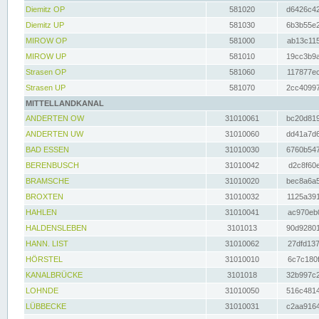
Diemitz OP
581020
d6426c42
Diemitz UP
581030
6b3b55e2
MIROW OP
581000
ab13c115
MIROW UP
581010
19cc3b9a
Strasen OP
581060
117877ec
Strasen UP
581070
2cc40997
MITTELLANDKANAL
ANDERTEN OW
31010061
bc20d819
ANDERTEN UW
31010060
dd41a7d6
BAD ESSEN
31010030
6760b547
BERENBUSCH
31010042
d2c8f60e
BRAMSCHE
31010020
bec8a6a5
BROXTEN
31010032
1125a391
HAHLEN
31010041
ac970eb0
HALDENSLEBEN
3101013
90d92801
HANN. LIST
31010062
27dfd137
HÖRSTEL
31010010
6c7c180f
KANALBRÜCKE
3101018
32b997c2
LOHNDE
31010050
516c4814
LÜBBECKE
31010031
c2aa9164