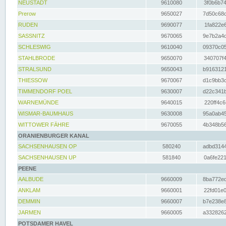
NEUSTADT
9610080
3f0b6b74
Prerow
9650027
7d50c68c
RUDEN
9690077
1fa822e6
SASSNITZ
9670065
9e7b2a4d
SCHLESWIG
9610040
09370c05
STAHLBRODE
9650070
340707f4
STRALSUND
9650043
b9163121
THIESSOW
9670067
d1c9bb3c
TIMMENDORF POEL
9630007
d22c341b
WARNEMÜNDE
9640015
220ff4c6
WISMAR-BAUMHAUS
9630008
95a0ab45
WITTOWER FÄHRE
9670055
4b348b56
ORANIENBURGER KANAL
SACHSENHAUSEN OP
580240
adbd3144
SACHSENHAUSEN UP
581840
0a6fe221
PEENE
AALBUDE
9660009
8ba772ed
ANKLAM
9660001
22fd01e0
DEMMIN
9660007
b7e238e8
JARMEN
9660005
a3328262
POTSDAMER HAVEL