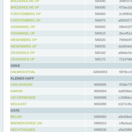
BREDEREICHE OP
580080
308f5979
BREDEREICHE UP
580090
470acd2a
FÜRSTENBERG OP
580060
2c95f83d
FÜRSTENBERG UP
580070
a5830277
VOßWINKEL OP
580000
09b422f7
VOßWINKEL UP
580010
2bcef51a
WESENBERG OP
580020
7909d3f7
WESENBERG UP
580030
da3b5de9
ZEHDENICK OP
580160
a9b8e24c
ZEHDENICK UP
580170
721d7dbf
ORKE
DALWIGKSTHAL
42840453
f0f78cc4
KLEINES HAFF
KARLSHAGEN
9690085
f53bb77f
KARNIN
9690084
da893bbd
UECKERMÜNDE
9690088
c1588dcc
WOLGAST
9650080
b327e35c
OSTE
BELUM
5980060
a9e93be0
BREMERVÖRDE UW
5980010
cf8a3ea2
HECHTHAUSEN
5980030
e5e02890