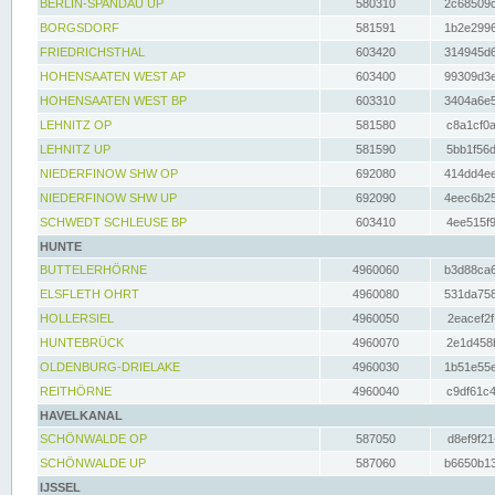
BERLIN-SPANDAU UP
580310
2c68509c
BORGSDORF
581591
1b2e2996
FRIEDRICHSTHAL
603420
314945d6
HOHENSAATEN WEST AP
603400
99309d3e
HOHENSAATEN WEST BP
603310
3404a6e5
LEHNITZ OP
581580
c8a1cf0a
LEHNITZ UP
581590
5bb1f56d
NIEDERFINOW SHW OP
692080
414dd4ee
NIEDERFINOW SHW UP
692090
4eec6b25
SCHWEDT SCHLEUSE BP
603410
4ee515f9
HUNTE
BUTTELERHÖRNE
4960060
b3d88ca6
ELSFLETH OHRT
4960080
531da758
HOLLERSIEL
4960050
2eacef2f
HUNTEBRÜCK
4960070
2e1d458b
OLDENBURG-DRIELAKE
4960030
1b51e55e
REITHÖRNE
4960040
c9df61c4
HAVELKANAL
SCHÖNWALDE OP
587050
d8ef9f21
SCHÖNWALDE UP
587060
b6650b13
IJSSEL