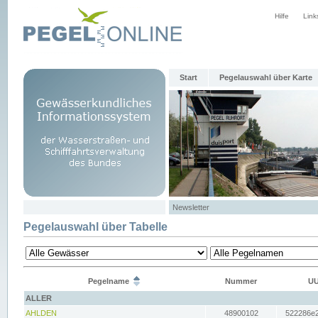
Hilfe
Link
Start
Pegelauswahl über Karte
Newsletter
Pegelauswahl über Tabelle
Pegelname
Nummer
UU
ALLER
AHLDEN
48900102
522286e2