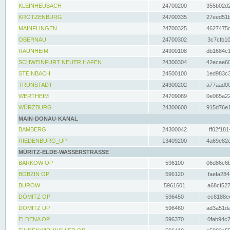
KLEINHEUBACH
24700200
355b02d2
KROTZENBURG
24700335
27eed51b
MAINFLINGEN
24700325
4627475d
OBERNAU
24700302
3c7cfb10
RAUNHEIM
24900108
db1684c1
SCHWEINFURT NEUER HAFEN
24300304
42ecae60
STEINBACH
24500100
1ed983c3
TRUNSTADT
24300202
a77aad00
WERTHEIM
24709089
0e065a22
WÜRZBURG
24300600
915d76e1
MAIN-DONAU-KANAL
BAMBERG
24300042
ff02f181
RIEDENBURG_UP
13409200
4a69e82e
MÜRITZ-ELDE-WASSERSTRASSE
BARKOW OP
596100
06d86c6b
BOBZIN OP
596120
faefa284
BUROW
5961601
a68cf527
DÖMITZ OP
596450
ec8188ee
DÖMITZ UP
596460
ad3a51da
ELDENA OP
596370
0fab94c7