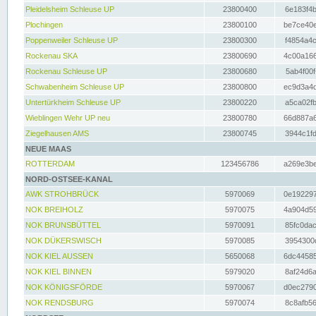
Pleidelsheim Schleuse UP
23800400
6e183f4b
Plochingen
23800100
be7ce40e
Poppenweiler Schleuse UP
23800300
f4854a4c
Rockenau SKA
23800690
4c00a166
Rockenau Schleuse UP
23800680
5ab4f00f
Schwabenheim Schleuse UP
23800800
ec9d3a4d
Untertürkheim Schleuse UP
23800220
a5ca02fb
Wieblingen Wehr UP neu
23800780
66d887a6
Ziegelhausen AMS
23800745
3944c1fd
NEUE MAAS
ROTTERDAM
123456786
a269e3be
NORD-OSTSEE-KANAL
AWK STROHBRÜCK
5970069
0e192297
NOK BREIHOLZ
5970075
4a904d59
NOK BRUNSBÜTTEL
5970091
85fc0dac
NOK DÜKERSWISCH
5970085
3954300d
NOK KIEL AUSSEN
5650068
6dc44585
NOK KIEL BINNEN
5979020
8af24d6a
NOK KÖNIGSFÖRDE
5970067
d0ec2790
NOK RENDSBURG
5970074
8c8afb56