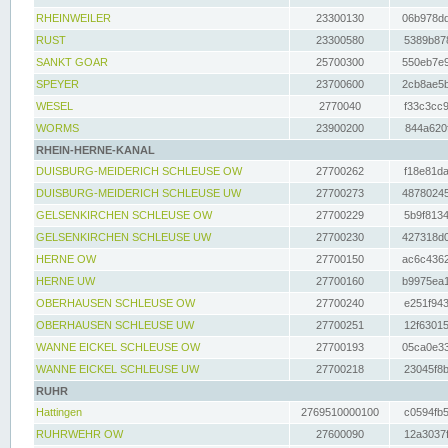
RHEINWEILER
23300130
06b978dd
RUST
23300580
5389b878
SANKT GOAR
25700300
550eb7e9
SPEYER
23700600
2cb8ae5b
WESEL
2770040
f33c3cc9
WORMS
23900200
844a620f
RHEIN-HERNE-KANAL
DUISBURG-MEIDERICH SCHLEUSE OW
27700262
f18e81da
DUISBURG-MEIDERICH SCHLEUSE UW
27700273
48780245
GELSENKIRCHEN SCHLEUSE OW
27700229
5b9f8134
GELSENKIRCHEN SCHLEUSE UW
27700230
427318d0
HERNE OW
27700150
ac6c4362
HERNE UW
27700160
b9975ea1
OBERHAUSEN SCHLEUSE OW
27700240
e251f943
OBERHAUSEN SCHLEUSE UW
27700251
12f63015
WANNE EICKEL SCHLEUSE OW
27700193
05ca0e33
WANNE EICKEL SCHLEUSE UW
27700218
23045f8b
RUHR
Hattingen
2769510000100
c0594fb5
RUHRWEHR OW
27600090
12a3037f