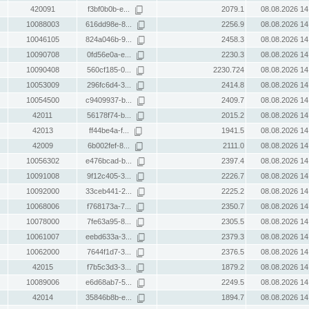
420091
f3bf0b0b-e...
2079.1
08.08.2026 14
10088003
616dd98e-8...
2256.9
08.08.2026 14
10046105
824a046b-9...
2458.3
08.08.2026 14
10090708
0fd56e0a-e...
2230.3
08.08.2026 14
10090408
560cf185-0...
2230.724
08.08.2026 14
10053009
296fc6d4-3...
2414.8
08.08.2026 14
10054500
c9409937-b...
2409.7
08.08.2026 14
42011
56178f74-b...
2015.2
08.08.2026 14
42013
ff44be4a-f...
1941.5
08.08.2026 14
42009
6b002fef-8...
2111.0
08.08.2026 14
10056302
e476bcad-b...
2397.4
08.08.2026 14
10091008
9f12c405-3...
2226.7
08.08.2026 14
10092000
33ceb441-2...
2225.2
08.08.2026 14
10068006
f768173a-7...
2350.7
08.08.2026 14
10078000
7fe63a95-8...
2305.5
08.08.2026 14
10061007
eebd633a-3...
2379.3
08.08.2026 14
10062000
7644f1d7-3...
2376.5
08.08.2026 14
42015
f7b5c3d3-3...
1879.2
08.08.2026 14
10089006
e6d68ab7-5...
2249.5
08.08.2026 14
42014
35846b8b-e...
1894.7
08.08.2026 14