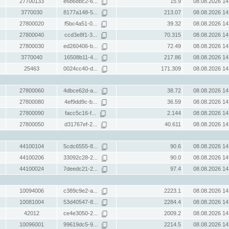
27700133
e6b68bc2-6...
15.9
08.08.2026 14
3770030
8177a148-5...
213.07
08.08.2026 14
27800020
f5bc4a51-0...
39.32
08.08.2026 14
27800040
ccd3e8f1-3...
70.315
08.08.2026 14
27800030
ed260406-b...
72.49
08.08.2026 14
3770040
16508b11-4...
217.86
08.08.2026 14
25463
0024cc40-d...
171.309
08.08.2026 14
27800060
4dbce62d-a...
38.72
08.08.2026 14
27800080
4ef9dd9c-b...
36.59
08.08.2026 14
27800090
facc5c16-f...
2.144
08.08.2026 14
27800050
d31767ef-2...
40.611
08.08.2026 14
44100104
5cdc6555-8...
90.6
08.08.2026 14
44100206
33092c28-2...
90.0
08.08.2026 14
44100024
7deedc21-2...
97.4
08.08.2026 14
10094006
c389c9e2-a...
2223.1
08.08.2026 14
10081004
53d40547-8...
2284.4
08.08.2026 14
42012
ce4e3050-2...
2009.2
08.08.2026 14
10096001
99619dc5-9...
2214.5
08.08.2026 14