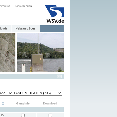
hinweise
Einstellungen
loads
Webservices
s
Ganglinie
Download
:15