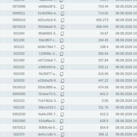
5970096
eb90bd3f-5...
703.44
08.08.2026 14
5990011
5140295e-b...
714.02
08.08.2026 14
5950010
b02ce5c0-6...
605.273
08.08.2026 14
5970019
391bbba5-8...
658.444
08.08.2026 14
501040
85d686f1-5...
34.67
08.08.2026 14
501330
f3dc8f07-c...
184.45
08.08.2026 14
501110
b04b739d-7...
108.4
08.08.2026 14
502250
133f0f6c-2...
350.64
08.08.2026 14
501490
e97116a4-7...
257.84
08.08.2026 14
502210
e30f2e83-b...
333.12
08.08.2026 14
502430
f4c55f77-a...
416.06
08.08.2026 14
503030
e32b0a28-8...
447.22
08.08.2026 14
5910010
550e3885-a...
474.56
08.08.2026 14
5950090
f3c6ee73-5...
641.0
08.08.2026 14
501010
7cb7461b-3...
2.05
08.08.2026 14
502130
90bcb315-f...
311.76
08.08.2026 14
5952030
fed4c295-7...
615.3
08.08.2026 14
5952060
816affba-0...
628.9
08.08.2026 14
5970013
80f0fc4d-9...
654.9
08.08.2026 14
502370
de4cc1db-5...
396.11
08.08.2026 14