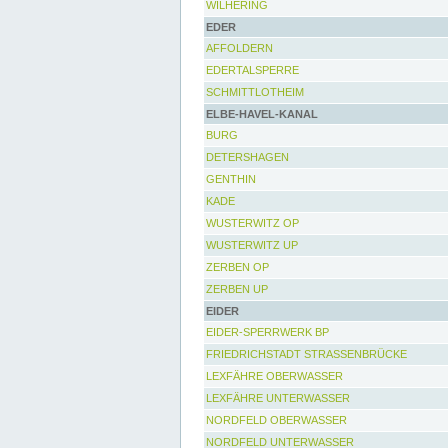
WILHERING
EDER
AFFOLDERN
EDERTALSPERRE
SCHMITTLOTHEIM
ELBE-HAVEL-KANAL
BURG
DETERSHAGEN
GENTHIN
KADE
WUSTERWITZ OP
WUSTERWITZ UP
ZERBEN OP
ZERBEN UP
EIDER
EIDER-SPERRWERK BP
FRIEDRICHSTADT STRASSENBRÜCKE
LEXFÄHRE OBERWASSER
LEXFÄHRE UNTERWASSER
NORDFELD OBERWASSER
NORDFELD UNTERWASSER