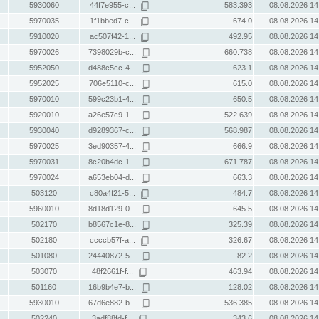
5930060
44f7e955-c...
583.393
08.08.2026 14
5970035
1f1bbed7-c...
674.0
08.08.2026 14
5910020
ac507f42-1...
492.95
08.08.2026 14
5970026
7398029b-c...
660.738
08.08.2026 14
5952050
d488c5cc-4...
623.1
08.08.2026 14
5952025
706e5110-c...
615.0
08.08.2026 14
5970010
599c23b1-4...
650.5
08.08.2026 14
5920010
a26e57c9-1...
522.639
08.08.2026 14
5930040
d9289367-c...
568.987
08.08.2026 14
5970025
3ed90357-4...
666.9
08.08.2026 14
5970031
8c20b4dc-1...
671.787
08.08.2026 14
5970024
a653eb04-d...
663.3
08.08.2026 14
503120
c80a4f21-5...
484.7
08.08.2026 14
5960010
8d18d129-0...
645.5
08.08.2026 14
502170
b8567c1e-8...
325.39
08.08.2026 14
502180
ccccb57f-a...
326.67
08.08.2026 14
501080
24440872-5...
82.2
08.08.2026 14
503070
48f2661f-f...
463.94
08.08.2026 14
501160
16b9b4e7-b...
128.02
08.08.2026 14
5930010
67d6e882-b...
536.385
08.08.2026 14
502240
3adf88fd-f...
343.6
08.08.2026 14