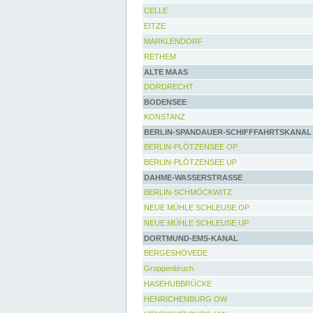
CELLE
EITZE
MARKLENDORF
RETHEM
ALTE MAAS
DORDRECHT
BODENSEE
KONSTANZ
BERLIN-SPANDAUER-SCHIFFFAHRTSKANAL
BERLIN-PLÖTZENSEE OP
BERLIN-PLÖTZENSEE UP
DAHME-WASSERSTRASSE
BERLIN-SCHMÖCKWITZ
NEUE MÜHLE SCHLEUSE OP
NEUE MÜHLE SCHLEUSE UP
DORTMUND-EMS-KANAL
BERGESHÖVEDE
Groppenbruch
HASEHUBBRÜCKE
HENRICHENBURG OW