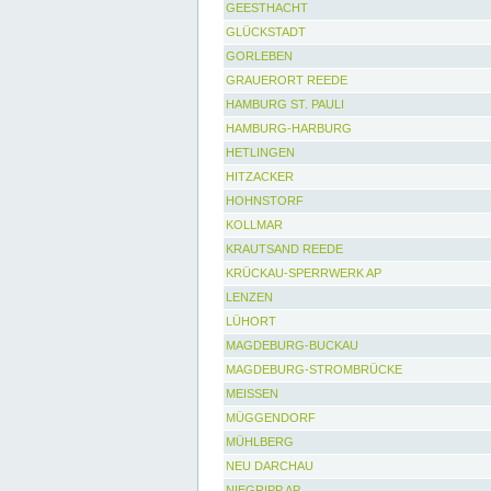
GEESTHACHT
GLÜCKSTADT
GORLEBEN
GRAUERORT REEDE
HAMBURG ST. PAULI
HAMBURG-HARBURG
HETLINGEN
HITZACKER
HOHNSTORF
KOLLMAR
KRAUTSAND REEDE
KRÜCKAU-SPERRWERK AP
LENZEN
LÜHORT
MAGDEBURG-BUCKAU
MAGDEBURG-STROMBRÜCKE
MEISSEN
MÜGGENDORF
MÜHLBERG
NEU DARCHAU
NIEGRIPP AP