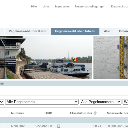
Hilfe
Links
Impressum
Nutzungsbedingungen
Datenschutz
Pegelauswahl über Karte
Pegelauswahl über Tabelle
Abo
Down
tter
Nummer
UUID
Flusskilometer
Messwerte bi
48900102
522286e2-b...
58.71
08.08.2026 14