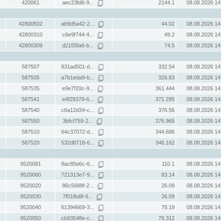
420061
aec23fd6-9...
2144.1
08.08.2026 14
42800502
ab9d5a42-2...
44.02
08.08.2026 14
42800310
c6e9f744-4...
49.2
08.08.2026 14
42800309
d2155fa6-b...
74.5
08.08.2026 14
587507
831ad501-d...
332.54
08.08.2026 14
587505
a7b1eda9-b...
326.83
08.08.2026 14
587535
e9e7f20c-9...
361.444
08.08.2026 14
587541
e4f29379-6...
371.285
08.08.2026 14
587540
c6a12d34-c...
376.56
08.08.2026 14
587550
3bfcf759-2...
376.965
08.08.2026 14
587510
64c37072-d...
344.686
08.08.2026 14
587520
532d8718-6...
346.162
08.08.2026 14
9520081
8ac85e6c-6...
110.1
08.08.2026 14
9520060
721313e7-9...
83.14
08.08.2026 14
9520020
86c5688f-2...
26.09
08.08.2026 14
9520030
7f01fbd8-6...
26.09
08.08.2026 14
9520040
61394669-3...
78.19
08.08.2026 14
9520050
cb93548e-c...
78.312
08.08.2026 14