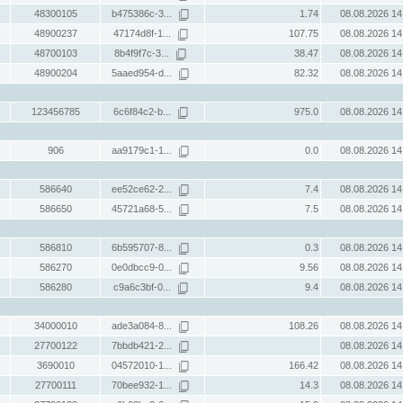
48300105
b475386c-3...
1.74
08.08.2026 14
48900237
47174d8f-1...
107.75
08.08.2026 14
48700103
8b4f9f7c-3...
38.47
08.08.2026 14
48900204
5aaed954-d...
82.32
08.08.2026 14
123456785
6c6f84c2-b...
975.0
08.08.2026 14
906
aa9179c1-1...
0.0
08.08.2026 14
586640
ee52ce62-2...
7.4
08.08.2026 14
586650
45721a68-5...
7.5
08.08.2026 14
586810
6b595707-8...
0.3
08.08.2026 14
586270
0e0dbcc9-0...
9.56
08.08.2026 14
586280
c9a6c3bf-0...
9.4
08.08.2026 14
34000010
ade3a084-8...
108.26
08.08.2026 14
27700122
7bbdb421-2...
08.08.2026 14
3690010
04572010-1...
166.42
08.08.2026 14
27700111
70bee932-1...
14.3
08.08.2026 14