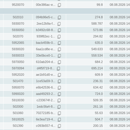
9520070
00e386ac-e...
99.8
08.08.2026 14
502010
094b96e5-c...
274.8
08.08.2026 14
5930070
2ee12b9a-f...
588.787
08.08.2026 14
5930050
b3492c68-8...
573.86
08.08.2026 14
502070
939f82ec-1...
294.82
08.08.2026 14
5952065
bacb459b-0...
635.0
08.08.2026 14
5930020
6aa1cd8e-e...
549.633
08.08.2026 14
5930033
33e0bce0-1...
558.534
08.08.2026 14
5970050
610ab204-d...
684.2
08.08.2026 14
5970094
d4f5f719-8...
695.214
08.08.2026 14
5952020
ae1b91d0-e...
609.9
08.08.2026 14
501470
1ce53a59-3...
236.31
08.08.2026 14
5950070
e6b42536-6...
634.42
08.08.2026 14
5990020
aad49293-2...
724.0
08.08.2026 14
5910030
c233674f-2...
509.35
08.08.2026 14
502000
1edc5fa4-8...
261.16
08.08.2026 14
501060
70272185-b...
55.63
08.08.2026 14
5910025
6e3ea719-4...
504.7
08.08.2026 14
501390
c093b557-4...
200.15
08.08.2026 14