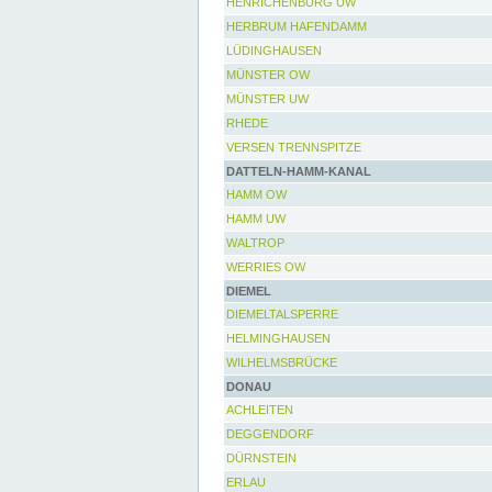
HENRICHENBURG UW
HERBRUM HAFENDAMM
LÜDINGHAUSEN
MÜNSTER OW
MÜNSTER UW
RHEDE
VERSEN TRENNSPITZE
DATTELN-HAMM-KANAL
HAMM OW
HAMM UW
WALTROP
WERRIES OW
DIEMEL
DIEMELTALSPERRE
HELMINGHAUSEN
WILHELMSBRÜCKE
DONAU
ACHLEITEN
DEGGENDORF
DÜRNSTEIN
ERLAU