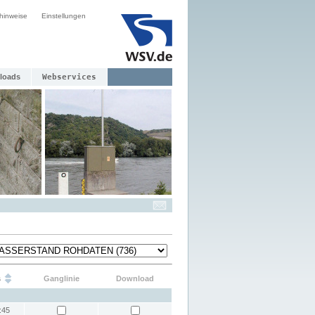
hinweise
Einstellungen
loads
Webservices
s
Ganglinie
Download
:45