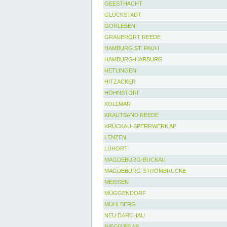
GEESTHACHT
GLÜCKSTADT
GORLEBEN
GRAUERORT REEDE
HAMBURG ST. PAULI
HAMBURG-HARBURG
HETLINGEN
HITZACKER
HOHNSTORF
KOLLMAR
KRAUTSAND REEDE
KRÜCKAU-SPERRWERK AP
LENZEN
LÜHORT
MAGDEBURG-BUCKAU
MAGDEBURG-STROMBRÜCKE
MEISSEN
MÜGGENDORF
MÜHLBERG
NEU DARCHAU
NIEGRIPP AP