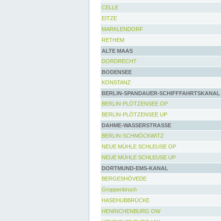
CELLE
EITZE
MARKLENDORF
RETHEM
ALTE MAAS
DORDRECHT
BODENSEE
KONSTANZ
BERLIN-SPANDAUER-SCHIFFFAHRTSKANAL
BERLIN-PLÖTZENSEE OP
BERLIN-PLÖTZENSEE UP
DAHME-WASSERSTRASSE
BERLIN-SCHMÖCKWITZ
NEUE MÜHLE SCHLEUSE OP
NEUE MÜHLE SCHLEUSE UP
DORTMUND-EMS-KANAL
BERGESHÖVEDE
Groppenbruch
HASEHUBBRÜCKE
HENRICHENBURG OW