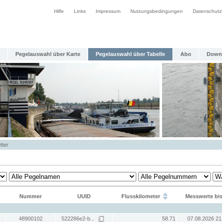
Hilfe
Links
Impressum
Nutzungsbedingungen
Datenschutz
Pegelauswahl über Karte
Pegelauswahl über Tabelle
Abo
Down
tter
Nummer
UUID
Flusskilometer
Messwerte bi
48900102
522286e2-b...
58.71
07.08.2026 21