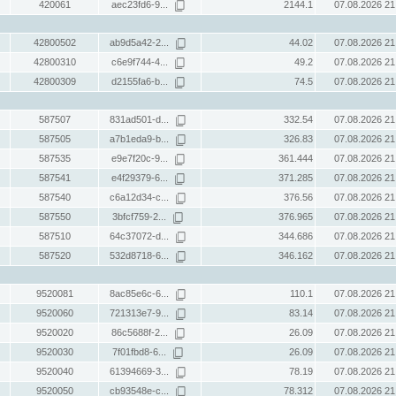
420061
aec23fd6-9...
2144.1
07.08.2026 21
42800502
ab9d5a42-2...
44.02
07.08.2026 21
42800310
c6e9f744-4...
49.2
07.08.2026 21
42800309
d2155fa6-b...
74.5
07.08.2026 21
587507
831ad501-d...
332.54
07.08.2026 21
587505
a7b1eda9-b...
326.83
07.08.2026 21
587535
e9e7f20c-9...
361.444
07.08.2026 21
587541
e4f29379-6...
371.285
07.08.2026 21
587540
c6a12d34-c...
376.56
07.08.2026 21
587550
3bfcf759-2...
376.965
07.08.2026 21
587510
64c37072-d...
344.686
07.08.2026 21
587520
532d8718-6...
346.162
07.08.2026 21
9520081
8ac85e6c-6...
110.1
07.08.2026 21
9520060
721313e7-9...
83.14
07.08.2026 21
9520020
86c5688f-2...
26.09
07.08.2026 21
9520030
7f01fbd8-6...
26.09
07.08.2026 21
9520040
61394669-3...
78.19
07.08.2026 21
9520050
cb93548e-c...
78.312
07.08.2026 21