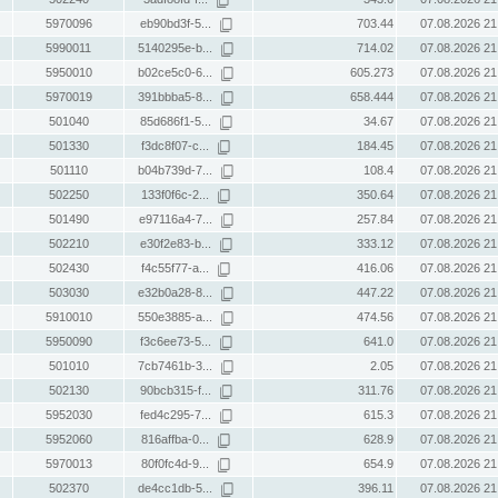
5970096
eb90bd3f-5...
703.44
07.08.2026 21
5990011
5140295e-b...
714.02
07.08.2026 21
5950010
b02ce5c0-6...
605.273
07.08.2026 21
5970019
391bbba5-8...
658.444
07.08.2026 21
501040
85d686f1-5...
34.67
07.08.2026 21
501330
f3dc8f07-c...
184.45
07.08.2026 21
501110
b04b739d-7...
108.4
07.08.2026 21
502250
133f0f6c-2...
350.64
07.08.2026 21
501490
e97116a4-7...
257.84
07.08.2026 21
502210
e30f2e83-b...
333.12
07.08.2026 21
502430
f4c55f77-a...
416.06
07.08.2026 21
503030
e32b0a28-8...
447.22
07.08.2026 21
5910010
550e3885-a...
474.56
07.08.2026 21
5950090
f3c6ee73-5...
641.0
07.08.2026 21
501010
7cb7461b-3...
2.05
07.08.2026 21
502130
90bcb315-f...
311.76
07.08.2026 21
5952030
fed4c295-7...
615.3
07.08.2026 21
5952060
816affba-0...
628.9
07.08.2026 21
5970013
80f0fc4d-9...
654.9
07.08.2026 21
502370
de4cc1db-5...
396.11
07.08.2026 21