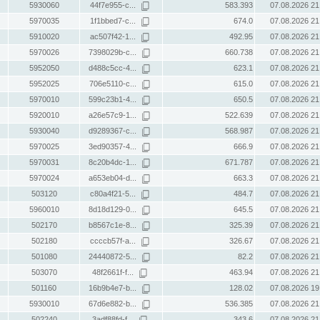
5930060
44f7e955-c...
583.393
07.08.2026 21
5970035
1f1bbed7-c...
674.0
07.08.2026 21
5910020
ac507f42-1...
492.95
07.08.2026 21
5970026
7398029b-c...
660.738
07.08.2026 21
5952050
d488c5cc-4...
623.1
07.08.2026 21
5952025
706e5110-c...
615.0
07.08.2026 21
5970010
599c23b1-4...
650.5
07.08.2026 21
5920010
a26e57c9-1...
522.639
07.08.2026 21
5930040
d9289367-c...
568.987
07.08.2026 21
5970025
3ed90357-4...
666.9
07.08.2026 21
5970031
8c20b4dc-1...
671.787
07.08.2026 21
5970024
a653eb04-d...
663.3
07.08.2026 21
503120
c80a4f21-5...
484.7
07.08.2026 21
5960010
8d18d129-0...
645.5
07.08.2026 21
502170
b8567c1e-8...
325.39
07.08.2026 21
502180
ccccb57f-a...
326.67
07.08.2026 21
501080
24440872-5...
82.2
07.08.2026 21
503070
48f2661f-f...
463.94
07.08.2026 21
501160
16b9b4e7-b...
128.02
07.08.2026 19
5930010
67d6e882-b...
536.385
07.08.2026 21
502240
3adf88fd-f...
343.6
07.08.2026 21