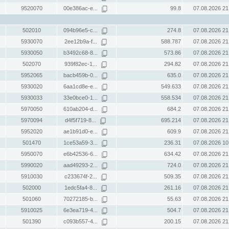
9520070
00e386ac-e...
99.8
07.08.2026 21
502010
094b96e5-c...
274.8
07.08.2026 21
5930070
2ee12b9a-f...
588.787
07.08.2026 21
5930050
b3492c68-8...
573.86
07.08.2026 21
502070
939f82ec-1...
294.82
07.08.2026 21
5952065
bacb459b-0...
635.0
07.08.2026 21
5930020
6aa1cd8e-e...
549.633
07.08.2026 21
5930033
33e0bce0-1...
558.534
07.08.2026 21
5970050
610ab204-d...
684.2
07.08.2026 21
5970094
d4f5f719-8...
695.214
07.08.2026 21
5952020
ae1b91d0-e...
609.9
07.08.2026 21
501470
1ce53a59-3...
236.31
07.08.2026 10
5950070
e6b42536-6...
634.42
07.08.2026 21
5990020
aad49293-2...
724.0
07.08.2026 21
5910030
c233674f-2...
509.35
07.08.2026 21
502000
1edc5fa4-8...
261.16
07.08.2026 21
501060
70272185-b...
55.63
07.08.2026 21
5910025
6e3ea719-4...
504.7
07.08.2026 21
501390
c093b557-4...
200.15
07.08.2026 21