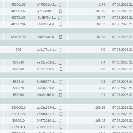
48300105
b475386c-3...
1.74
07.08.2026 21
48900237
47174d8f-1...
107.75
07.08.2026 21
48700103
8b4f9f7c-3...
38.47
07.08.2026 21
48900204
5aaed954-d...
82.32
07.08.2026 21
123456785
6c6f84c2-b...
975.0
07.08.2026 21
906
aa9179c1-1...
0.0
07.08.2026 21
586640
ee52ce62-2...
7.4
07.08.2026 21
586650
45721a68-5...
7.5
07.08.2026 21
586810
6b595707-8...
0.3
07.08.2026 21
586270
0e0dbcc9-0...
9.56
07.08.2026 21
586280
c9a6c3bf-0...
9.4
07.08.2026 21
34000010
ade3a084-8...
108.26
07.08.2026 21
27700122
7bbdb421-2...
07.08.2026 21
3690010
04572010-1...
166.42
07.08.2026 21
27700111
70bee932-1...
14.3
07.08.2026 21