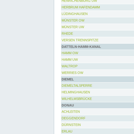
HENRICHENBURG UW
HERBRUM HAFENDAMM
LÜDINGHAUSEN
MÜNSTER OW
MÜNSTER UW
RHEDE
VERSEN TRENNSPITZE
DATTELN-HAMM-KANAL
HAMM OW
HAMM UW
WALTROP
WERRIES OW
DIEMEL
DIEMELTALSPERRE
HELMINGHAUSEN
WILHELMSBRÜCKE
DONAU
ACHLEITEN
DEGGENDORF
DÜRNSTEIN
ERLAU