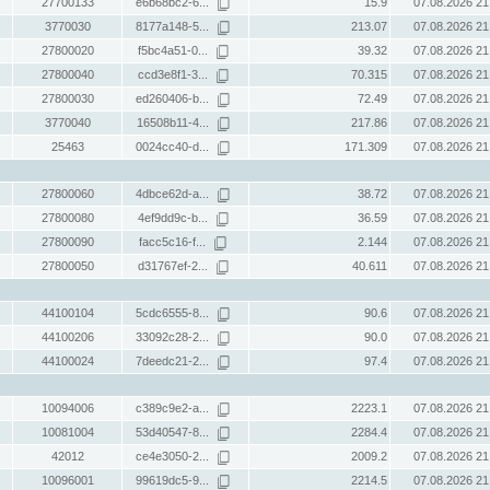
27700133
e6b68bc2-6...
15.9
07.08.2026 21
3770030
8177a148-5...
213.07
07.08.2026 21
27800020
f5bc4a51-0...
39.32
07.08.2026 21
27800040
ccd3e8f1-3...
70.315
07.08.2026 21
27800030
ed260406-b...
72.49
07.08.2026 21
3770040
16508b11-4...
217.86
07.08.2026 21
25463
0024cc40-d...
171.309
07.08.2026 21
27800060
4dbce62d-a...
38.72
07.08.2026 21
27800080
4ef9dd9c-b...
36.59
07.08.2026 21
27800090
facc5c16-f...
2.144
07.08.2026 21
27800050
d31767ef-2...
40.611
07.08.2026 21
44100104
5cdc6555-8...
90.6
07.08.2026 21
44100206
33092c28-2...
90.0
07.08.2026 21
44100024
7deedc21-2...
97.4
07.08.2026 21
10094006
c389c9e2-a...
2223.1
07.08.2026 21
10081004
53d40547-8...
2284.4
07.08.2026 21
42012
ce4e3050-2...
2009.2
07.08.2026 21
10096001
99619dc5-9...
2214.5
07.08.2026 21