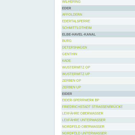
WILHERING
EDER
AFFOLDERN
EDERTALSPERRE
SCHMITTLOTHEIM
ELBE-HAVEL-KANAL
BURG
DETERSHAGEN
GENTHIN
KADE
WUSTERWITZ OP
WUSTERWITZ UP
ZERBEN OP
ZERBEN UP
EIDER
EIDER-SPERRWERK BP
FRIEDRICHSTADT STRASSENBRÜCKE
LEXFÄHRE OBERWASSER
LEXFÄHRE UNTERWASSER
NORDFELD OBERWASSER
NORDFELD UNTERWASSER