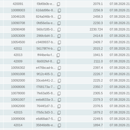
420091
f3bf0b0b-e...
2079.1
07.08.2026 21
10088003
616dd98e-8...
2256.9
07.08.2026 21
10046105
824a046b-9...
2458.3
07.08.2026 21
10090708
0fd56e0a-e...
2230.3
07.08.2026 21
10090408
560cf185-0...
2230.724
07.08.2026 21
10053009
296fc6d4-3...
2414.8
07.08.2026 21
10054500
c9409937-b...
2409.7
07.08.2026 21
42011
56178f74-b...
2015.2
07.08.2026 21
42013
ff44be4a-f...
1941.5
07.08.2026 21
42009
6b002fef-8...
2111.0
07.08.2026 21
10056302
e476bcad-b...
2397.4
07.08.2026 21
10091008
9f12c405-3...
2226.7
07.08.2026 21
10092000
33ceb441-2...
2225.2
07.08.2026 21
10068006
f768173a-7...
2350.7
07.08.2026 21
10078000
7fe63a95-8...
2305.5
07.08.2026 21
10061007
eebd633a-3...
2379.3
07.08.2026 21
10062000
7644f1d7-3...
2376.5
07.08.2026 21
42015
f7b5c3d3-3...
1879.2
07.08.2026 21
10089006
e6d68ab7-5...
2249.5
07.08.2026 21
42014
35846b8b-e...
1894.7
07.08.2026 21