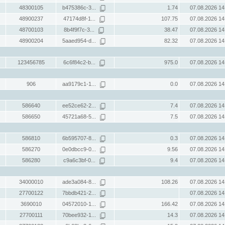
48300105
b475386c-3...
1.74
07.08.2026 14
48900237
47174d8f-1...
107.75
07.08.2026 14
48700103
8b4f9f7c-3...
38.47
07.08.2026 14
48900204
5aaed954-d...
82.32
07.08.2026 14
123456785
6c6f84c2-b...
975.0
07.08.2026 14
906
aa9179c1-1...
0.0
07.08.2026 14
586640
ee52ce62-2...
7.4
07.08.2026 14
586650
45721a68-5...
7.5
07.08.2026 14
586810
6b595707-8...
0.3
07.08.2026 14
586270
0e0dbcc9-0...
9.56
07.08.2026 14
586280
c9a6c3bf-0...
9.4
07.08.2026 14
34000010
ade3a084-8...
108.26
07.08.2026 14
27700122
7bbdb421-2...
07.08.2026 14
3690010
04572010-1...
166.42
07.08.2026 14
27700111
70bee932-1...
14.3
07.08.2026 14