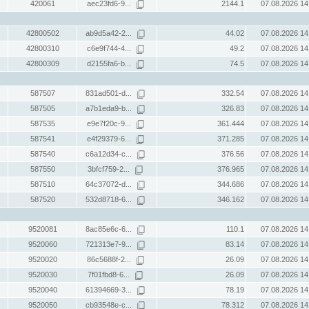
420061
aec23fd6-9...
2144.1
07.08.2026 14
42800502
ab9d5a42-2...
44.02
07.08.2026 14
42800310
c6e9f744-4...
49.2
07.08.2026 14
42800309
d2155fa6-b...
74.5
07.08.2026 14
587507
831ad501-d...
332.54
07.08.2026 14
587505
a7b1eda9-b...
326.83
07.08.2026 14
587535
e9e7f20c-9...
361.444
07.08.2026 14
587541
e4f29379-6...
371.285
07.08.2026 14
587540
c6a12d34-c...
376.56
07.08.2026 14
587550
3bfcf759-2...
376.965
07.08.2026 14
587510
64c37072-d...
344.686
07.08.2026 14
587520
532d8718-6...
346.162
07.08.2026 14
9520081
8ac85e6c-6...
110.1
07.08.2026 14
9520060
721313e7-9...
83.14
07.08.2026 14
9520020
86c5688f-2...
26.09
07.08.2026 14
9520030
7f01fbd8-6...
26.09
07.08.2026 14
9520040
61394669-3...
78.19
07.08.2026 14
9520050
cb93548e-c...
78.312
07.08.2026 14