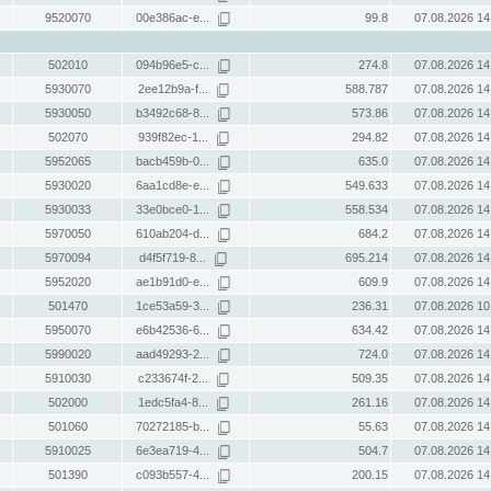
9520070
00e386ac-e...
99.8
07.08.2026 14
502010
094b96e5-c...
274.8
07.08.2026 14
5930070
2ee12b9a-f...
588.787
07.08.2026 14
5930050
b3492c68-8...
573.86
07.08.2026 14
502070
939f82ec-1...
294.82
07.08.2026 14
5952065
bacb459b-0...
635.0
07.08.2026 14
5930020
6aa1cd8e-e...
549.633
07.08.2026 14
5930033
33e0bce0-1...
558.534
07.08.2026 14
5970050
610ab204-d...
684.2
07.08.2026 14
5970094
d4f5f719-8...
695.214
07.08.2026 14
5952020
ae1b91d0-e...
609.9
07.08.2026 14
501470
1ce53a59-3...
236.31
07.08.2026 10
5950070
e6b42536-6...
634.42
07.08.2026 14
5990020
aad49293-2...
724.0
07.08.2026 14
5910030
c233674f-2...
509.35
07.08.2026 14
502000
1edc5fa4-8...
261.16
07.08.2026 14
501060
70272185-b...
55.63
07.08.2026 14
5910025
6e3ea719-4...
504.7
07.08.2026 14
501390
c093b557-4...
200.15
07.08.2026 14