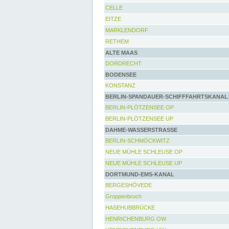
CELLE
EITZE
MARKLENDORF
RETHEM
ALTE MAAS
DORDRECHT
BODENSEE
KONSTANZ
BERLIN-SPANDAUER-SCHIFFFAHRTSKANAL
BERLIN-PLÖTZENSEE OP
BERLIN-PLÖTZENSEE UP
DAHME-WASSERSTRASSE
BERLIN-SCHMÖCKWITZ
NEUE MÜHLE SCHLEUSE OP
NEUE MÜHLE SCHLEUSE UP
DORTMUND-EMS-KANAL
BERGESHÖVEDE
Groppenbruch
HASEHUBBRÜCKE
HENRICHENBURG OW