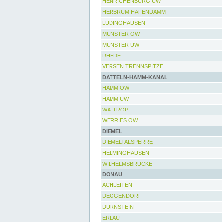
HENRICHENBURG UW
HERBRUM HAFENDAMM
LÜDINGHAUSEN
MÜNSTER OW
MÜNSTER UW
RHEDE
VERSEN TRENNSPITZE
DATTELN-HAMM-KANAL
HAMM OW
HAMM UW
WALTROP
WERRIES OW
DIEMEL
DIEMELTALSPERRE
HELMINGHAUSEN
WILHELMSBRÜCKE
DONAU
ACHLEITEN
DEGGENDORF
DÜRNSTEIN
ERLAU