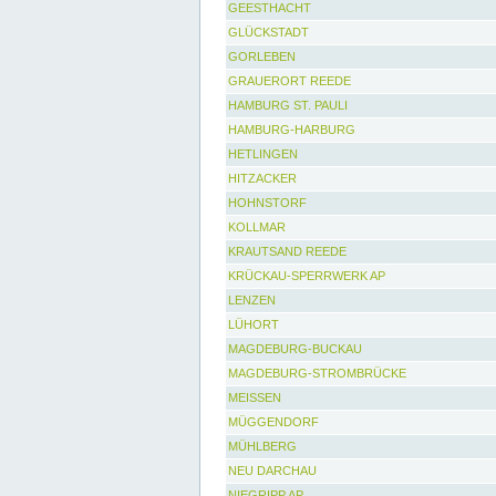
GEESTHACHT
GLÜCKSTADT
GORLEBEN
GRAUERORT REEDE
HAMBURG ST. PAULI
HAMBURG-HARBURG
HETLINGEN
HITZACKER
HOHNSTORF
KOLLMAR
KRAUTSAND REEDE
KRÜCKAU-SPERRWERK AP
LENZEN
LÜHORT
MAGDEBURG-BUCKAU
MAGDEBURG-STROMBRÜCKE
MEISSEN
MÜGGENDORF
MÜHLBERG
NEU DARCHAU
NIEGRIPP AP