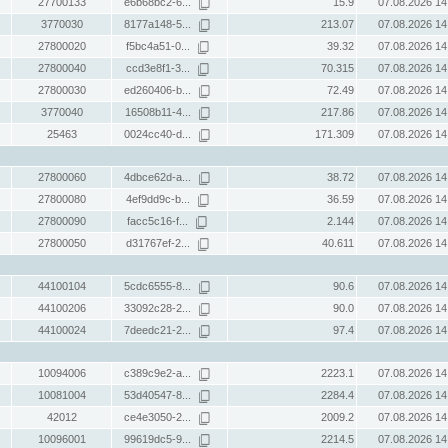
27700133
e6b68bc2-6...
15.9
07.08.2026 14
3770030
8177a148-5...
213.07
07.08.2026 14
27800020
f5bc4a51-0...
39.32
07.08.2026 14
27800040
ccd3e8f1-3...
70.315
07.08.2026 14
27800030
ed260406-b...
72.49
07.08.2026 14
3770040
16508b11-4...
217.86
07.08.2026 14
25463
0024cc40-d...
171.309
07.08.2026 14
27800060
4dbce62d-a...
38.72
07.08.2026 14
27800080
4ef9dd9c-b...
36.59
07.08.2026 14
27800090
facc5c16-f...
2.144
07.08.2026 14
27800050
d31767ef-2...
40.611
07.08.2026 14
44100104
5cdc6555-8...
90.6
07.08.2026 14
44100206
33092c28-2...
90.0
07.08.2026 14
44100024
7deedc21-2...
97.4
07.08.2026 14
10094006
c389c9e2-a...
2223.1
07.08.2026 14
10081004
53d40547-8...
2284.4
07.08.2026 14
42012
ce4e3050-2...
2009.2
07.08.2026 14
10096001
99619dc5-9...
2214.5
07.08.2026 14