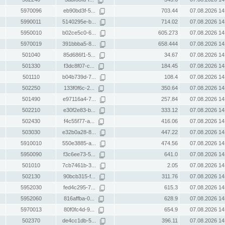
5970096
eb90bd3f-5...
703.44
07.08.2026 14
5990011
5140295e-b...
714.02
07.08.2026 14
5950010
b02ce5c0-6...
605.273
07.08.2026 14
5970019
391bbba5-8...
658.444
07.08.2026 14
501040
85d686f1-5...
34.67
07.08.2026 14
501330
f3dc8f07-c...
184.45
07.08.2026 14
501110
b04b739d-7...
108.4
07.08.2026 14
502250
133f0f6c-2...
350.64
07.08.2026 14
501490
e97116a4-7...
257.84
07.08.2026 14
502210
e30f2e83-b...
333.12
07.08.2026 14
502430
f4c55f77-a...
416.06
07.08.2026 14
503030
e32b0a28-8...
447.22
07.08.2026 14
5910010
550e3885-a...
474.56
07.08.2026 14
5950090
f3c6ee73-5...
641.0
07.08.2026 14
501010
7cb7461b-3...
2.05
07.08.2026 14
502130
90bcb315-f...
311.76
07.08.2026 14
5952030
fed4c295-7...
615.3
07.08.2026 14
5952060
816affba-0...
628.9
07.08.2026 14
5970013
80f0fc4d-9...
654.9
07.08.2026 14
502370
de4cc1db-5...
396.11
07.08.2026 14