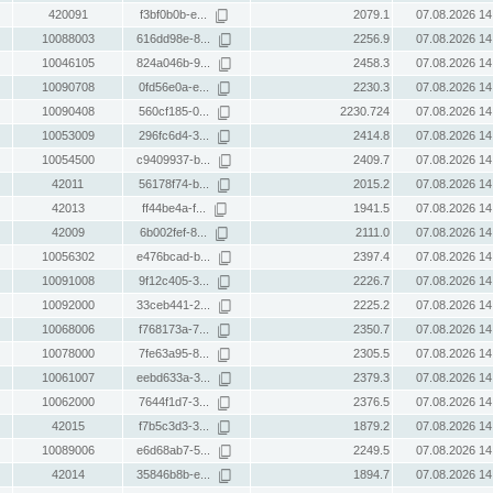
420091
f3bf0b0b-e...
2079.1
07.08.2026 14
10088003
616dd98e-8...
2256.9
07.08.2026 14
10046105
824a046b-9...
2458.3
07.08.2026 14
10090708
0fd56e0a-e...
2230.3
07.08.2026 14
10090408
560cf185-0...
2230.724
07.08.2026 14
10053009
296fc6d4-3...
2414.8
07.08.2026 14
10054500
c9409937-b...
2409.7
07.08.2026 14
42011
56178f74-b...
2015.2
07.08.2026 14
42013
ff44be4a-f...
1941.5
07.08.2026 14
42009
6b002fef-8...
2111.0
07.08.2026 14
10056302
e476bcad-b...
2397.4
07.08.2026 14
10091008
9f12c405-3...
2226.7
07.08.2026 14
10092000
33ceb441-2...
2225.2
07.08.2026 14
10068006
f768173a-7...
2350.7
07.08.2026 14
10078000
7fe63a95-8...
2305.5
07.08.2026 14
10061007
eebd633a-3...
2379.3
07.08.2026 14
10062000
7644f1d7-3...
2376.5
07.08.2026 14
42015
f7b5c3d3-3...
1879.2
07.08.2026 14
10089006
e6d68ab7-5...
2249.5
07.08.2026 14
42014
35846b8b-e...
1894.7
07.08.2026 14