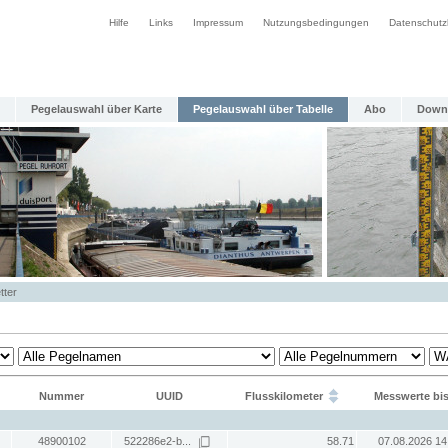
Hilfe
Links
Impressum
Nutzungsbedingungen
Datenschutz
Pegelauswahl über Karte
Pegelauswahl über Tabelle
Abo
Down
tter
Nummer
UUID
Flusskilometer
Messwerte bi
48900102
522286e2-b...
58.71
07.08.2026 14