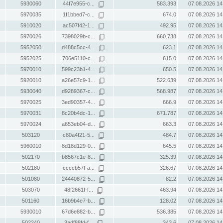
5930060
44f7e955-c...
583.393
07.08.2026 14
5970035
1f1bbed7-c...
674.0
07.08.2026 14
5910020
ac507f42-1...
492.95
07.08.2026 14
5970026
7398029b-c...
660.738
07.08.2026 14
5952050
d488c5cc-4...
623.1
07.08.2026 14
5952025
706e5110-c...
615.0
07.08.2026 14
5970010
599c23b1-4...
650.5
07.08.2026 14
5920010
a26e57c9-1...
522.639
07.08.2026 14
5930040
d9289367-c...
568.987
07.08.2026 14
5970025
3ed90357-4...
666.9
07.08.2026 14
5970031
8c20b4dc-1...
671.787
07.08.2026 14
5970024
a653eb04-d...
663.3
07.08.2026 14
503120
c80a4f21-5...
484.7
07.08.2026 14
5960010
8d18d129-0...
645.5
07.08.2026 14
502170
b8567c1e-8...
325.39
07.08.2026 14
502180
ccccb57f-a...
326.67
07.08.2026 14
501080
24440872-5...
82.2
07.08.2026 14
503070
48f2661f-f...
463.94
07.08.2026 14
501160
16b9b4e7-b...
128.02
07.08.2026 14
5930010
67d6e882-b...
536.385
07.08.2026 14
502240
3adf88fd-f...
343.6
07.08.2026 14