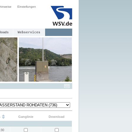
hinweise
Einstellungen
loads
Webservices
s
Ganglinie
Download
:30