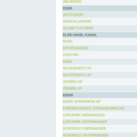
WILHERING
EDER
AFFOLDERN
EDERTALSPERRE
SCHMITTLOTHEIM
ELBE-HAVEL-KANAL
BURG
DETERSHAGEN
GENTHIN
KADE
WUSTERWITZ OP
WUSTERWITZ UP
ZERBEN OP
ZERBEN UP
EIDER
EIDER-SPERRWERK BP
FRIEDRICHSTADT STRASSENBRÜCKE
LEXFÄHRE OBERWASSER
LEXFÄHRE UNTERWASSER
NORDFELD OBERWASSER
NORDFELD UNTERWASSER