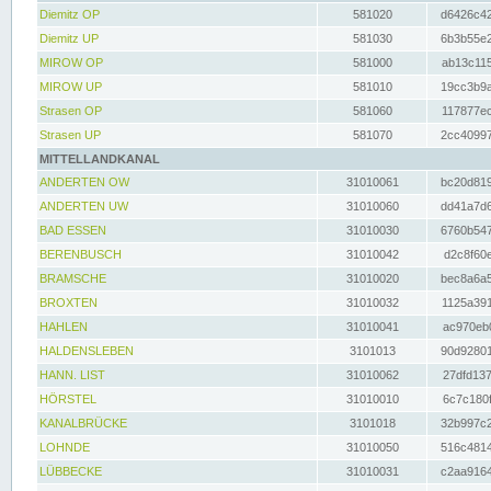
Diemitz OP
581020
d6426c42
Diemitz UP
581030
6b3b55e2
MIROW OP
581000
ab13c115
MIROW UP
581010
19cc3b9a
Strasen OP
581060
117877ec
Strasen UP
581070
2cc40997
MITTELLANDKANAL
ANDERTEN OW
31010061
bc20d819
ANDERTEN UW
31010060
dd41a7d6
BAD ESSEN
31010030
6760b547
BERENBUSCH
31010042
d2c8f60e
BRAMSCHE
31010020
bec8a6a5
BROXTEN
31010032
1125a391
HAHLEN
31010041
ac970eb0
HALDENSLEBEN
3101013
90d92801
HANN. LIST
31010062
27dfd137
HÖRSTEL
31010010
6c7c180f
KANALBRÜCKE
3101018
32b997c2
LOHNDE
31010050
516c4814
LÜBBECKE
31010031
c2aa9164