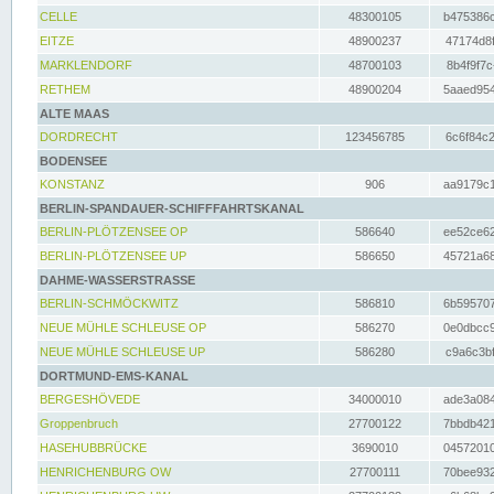
CELLE
48300105
b475386c
EITZE
48900237
47174d8f
MARKLENDORF
48700103
8b4f9f7c
RETHEM
48900204
5aaed954
ALTE MAAS
DORDRECHT
123456785
6c6f84c2
BODENSEE
KONSTANZ
906
aa9179c1
BERLIN-SPANDAUER-SCHIFFFAHRTSKANAL
BERLIN-PLÖTZENSEE OP
586640
ee52ce62
BERLIN-PLÖTZENSEE UP
586650
45721a68
DAHME-WASSERSTRASSE
BERLIN-SCHMÖCKWITZ
586810
6b595707
NEUE MÜHLE SCHLEUSE OP
586270
0e0dbcc9
NEUE MÜHLE SCHLEUSE UP
586280
c9a6c3bf
DORTMUND-EMS-KANAL
BERGESHÖVEDE
34000010
ade3a084
Groppenbruch
27700122
7bbdb421
HASEHUBBRÜCKE
3690010
04572010
HENRICHENBURG OW
27700111
70bee932