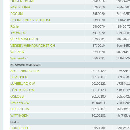
LINGEN-DARME
3500015
200363fc
PAPENBURG
3790010
ec4a598d
POGUM
3950020
5d1e4350
RHEINE UNTERSCHLEUSE
3390020
50a449ba
Rühle
3500070
15456f75
TERBORG
3910020
244cae8b
VERSEN WEHR OP
3730001
86f8dbab
VERSEN WEHRDURCHSTICH
3730010
6de43652
WEENER
3790020
aa6af4e6
Wachendorf
3500031
88698229
ELBESEITENKANAL
ARTLENBURG-ESK
90100122
7fec2f4f
BEVENSEN
90100112
b8997708
LÜNEBURG OW
90100121
c7364d1e
LÜNEBURG UW
90100120
d18033cd
OSLOSS
90100100
6c5b6422
UELZEN OW
90100111
728bd3e3
UELZEN UW
90100110
0d0082cf
WITTINGEN
90100101
9cf795ce
ESTE
BUXTEHUDE
5950080
8a08c920