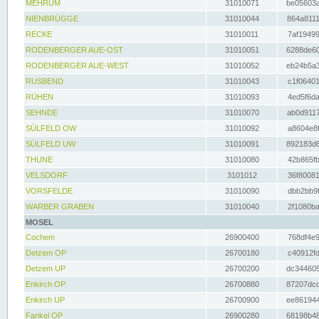
MEHRUM
31010071
be05603a
NIENBRÜGGE
31010044
864a8111
RECKE
31010011
7af19499
RODENBERGER AUE-OST
31010051
6288de60
RODENBERGER AUE-WEST
31010052
eb24b5a3
RUSBEND
31010043
c1f06401
RÜHEN
31010093
4ed5f6da
SEHNDE
31010070
ab0d9117
SÜLFELD OW
31010092
a8604e8f
SÜLFELD UW
31010091
892183d6
THUNE
31010080
42b865fb
VELSDORF
3101012
36f80081
VORSFELDE
31010090
dbb2bb9f
WARBER GRABEN
31010040
2f1080ba
MOSEL
Cochem
26900400
768df4e9
Detzem OP
26700180
c40912fd
Detzem UP
26700200
dc344605
Enkirch OP
26700880
87207dcd
Enkirch UP
26700900
ee861944
Fankel OP
26900280
68198b48