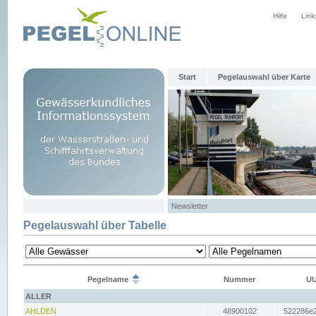
Hilfe
Link
Start
Pegelauswahl über Karte
Newsletter
Pegelauswahl über Tabelle
Pegelname
Nummer
UU
ALLER
AHLDEN
48900102
522286e2