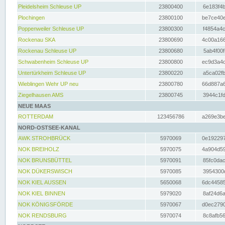
Pleidelsheim Schleuse UP
23800400
6e183f4b
Plochingen
23800100
be7ce40e
Poppenweiler Schleuse UP
23800300
f4854a4c
Rockenau SKA
23800690
4c00a166
Rockenau Schleuse UP
23800680
5ab4f00f
Schwabenheim Schleuse UP
23800800
ec9d3a4d
Untertürkheim Schleuse UP
23800220
a5ca02fb
Wieblingen Wehr UP neu
23800780
66d887a6
Ziegelhausen AMS
23800745
3944c1fd
NEUE MAAS
ROTTERDAM
123456786
a269e3be
NORD-OSTSEE-KANAL
AWK STROHBRÜCK
5970069
0e192297
NOK BREIHOLZ
5970075
4a904d59
NOK BRUNSBÜTTEL
5970091
85fc0dac
NOK DÜKERSWISCH
5970085
3954300d
NOK KIEL AUSSEN
5650068
6dc44585
NOK KIEL BINNEN
5979020
8af24d6a
NOK KÖNIGSFÖRDE
5970067
d0ec2790
NOK RENDSBURG
5970074
8c8afb56