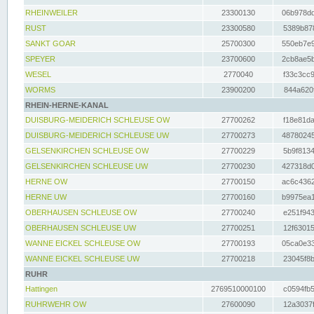
RHEINWEILER
23300130
06b978dd
RUST
23300580
5389b878
SANKT GOAR
25700300
550eb7e9
SPEYER
23700600
2cb8ae5b
WESEL
2770040
f33c3cc9
WORMS
23900200
844a620f
RHEIN-HERNE-KANAL
DUISBURG-MEIDERICH SCHLEUSE OW
27700262
f18e81da
DUISBURG-MEIDERICH SCHLEUSE UW
27700273
48780245
GELSENKIRCHEN SCHLEUSE OW
27700229
5b9f8134
GELSENKIRCHEN SCHLEUSE UW
27700230
427318d0
HERNE OW
27700150
ac6c4362
HERNE UW
27700160
b9975ea1
OBERHAUSEN SCHLEUSE OW
27700240
e251f943
OBERHAUSEN SCHLEUSE UW
27700251
12f63015
WANNE EICKEL SCHLEUSE OW
27700193
05ca0e33
WANNE EICKEL SCHLEUSE UW
27700218
23045f8b
RUHR
Hattingen
2769510000100
c0594fb5
RUHRWEHR OW
27600090
12a3037f