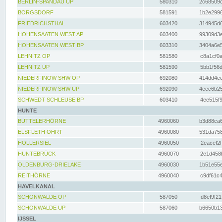
BERLIN-SPANDAU UP
580310
2c68509c
BORGSDORF
581591
1b2e2996
FRIEDRICHSTHAL
603420
314945d6
HOHENSAATEN WEST AP
603400
99309d3e
HOHENSAATEN WEST BP
603310
3404a6e5
LEHNITZ OP
581580
c8a1cf0a
LEHNITZ UP
581590
5bb1f56d
NIEDERFINOW SHW OP
692080
414dd4ee
NIEDERFINOW SHW UP
692090
4eec6b25
SCHWEDT SCHLEUSE BP
603410
4ee515f9
HUNTE
BUTTELERHÖRNE
4960060
b3d88ca6
ELSFLETH OHRT
4960080
531da758
HOLLERSIEL
4960050
2eacef2f
HUNTEBRÜCK
4960070
2e1d458b
OLDENBURG-DRIELAKE
4960030
1b51e55e
REITHÖRNE
4960040
c9df61c4
HAVELKANAL
SCHÖNWALDE OP
587050
d8ef9f21
SCHÖNWALDE UP
587060
b6650b13
IJSSEL