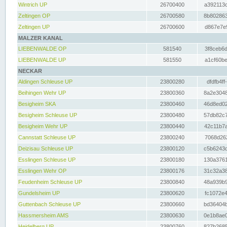
Wintrich UP
26700400
a392113c
Zeltingen OP
26700580
8b802863
Zeltingen UP
26700600
d867e7e9
MALZER KANAL
LIEBENWALDE OP
581540
3f8ceb6d
LIEBENWALDE UP
581550
a1cf60be
NECKAR
Aldingen Schleuse UP
23800280
dfdfb4ff
Beihingen Wehr UP
23800360
8a2e3048
Besigheim SKA
23800460
46d8ed02
Besigheim Schleuse UP
23800480
57db82c7
Besigheim Wehr UP
23800440
42c11b7a
Cannstatt Schleuse UP
23800240
7068d262
Deizisau Schleuse UP
23800120
c5b6243d
Esslingen Schleuse UP
23800180
130a3761
Esslingen Wehr OP
23800176
31c32a38
Feudenheim Schleuse UP
23800840
48a939b9
Gundelsheim UP
23800620
fc1072e4
Guttenbach Schleuse UP
23800660
bd36404b
Hassmersheim AMS
23800630
0e1b8ae0
Heidelberg UP
23800760
827b2685