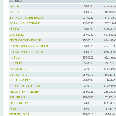
NORDSEE
BAKE A
9510063
e8daa3e2
BAKE Z
9510066
104fdc24
BORKUM FISCHERBALJE
9340020
8727ebfd
BORKUM SÜDSTRAND
9340030
478f21e9
BÜSUM
9510095
5287a3e1
DAGEBÜLL
9570040
6233e901
EIDER-SPERRWERK AP
9530010
04acd7e5
HELGOLAND BINNENHAFEN
9510070
c0ec139b
HELGOLAND SÜDHAFEN
9510075
0d8233b8
HUSUM
9530020
e114aeec
HÖRNUM
9570050
733755fd
LANGEOOG
9390010
a0c1dcb6
LIST AUF SYLT
9570070
5e92d73f
MITTELGRUND
9510132
3ff99b92
NORDERNEY RIFFGAT
9360010
c0244c0e
PELLWORM ANLEGER
9550021
2852b9ab
SCHARHÖRN
9510060
f0197bcf
SPIEKEROOG
9410010
662c4b5e
WITTDÜN
9570010
9c4c11f2
ZEHNERLOCH
9510010
e574d0af