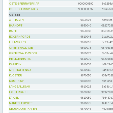
OSTE-SPERRWERK AP
9000000590
8c3295dc
OSTE-SPERRWERK BP
9000000532
7cb4566b
OSTSEE
ALTHAGEN
9650024
b8d05bf9
BARHÖFT
9650040
09227288
BARTH
9650030
00c33ed9
ECKERNFÖRDE
9610045
1faa9b2c
FLENSBURG
9610010
9e19c411
GREIFSWALD OIE
9690078
087b6386
GREIFSWALD-WIECK
9650073
6b53ef42
HEILIGENHAFEN
9610070
06219dd9
KAPPELN
9610035
b09f2243
KIEL-HOLTENAU
9610066
3ad4013f
KLOSTER
9670050
905e7328
KOSEROW
9690093
c0f33a36
LANGBALLIGAU
9610015
5a33bf14
LAUTERBACH
9670063
91922b9b
LT KIEL
9610050
736437d7
MARIENLEUCHTE
9610075
8effc15d
NEUENDORF HAFEN
9670046
492f85b8