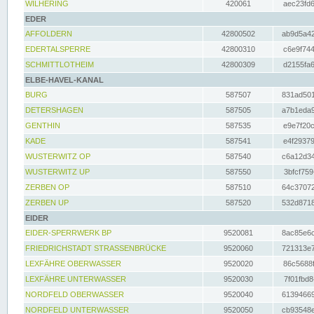
WILHERING
420061
aec23fd6
EDER
AFFOLDERN
42800502
ab9d5a42
EDERTALSPERRE
42800310
c6e9f744
SCHMITTLOTHEIM
42800309
d2155fa6
ELBE-HAVEL-KANAL
BURG
587507
831ad501
DETERSHAGEN
587505
a7b1eda9
GENTHIN
587535
e9e7f20c
KADE
587541
e4f29379
WUSTERWITZ OP
587540
c6a12d34
WUSTERWITZ UP
587550
3bfcf759
ZERBEN OP
587510
64c37072
ZERBEN UP
587520
532d8718
EIDER
EIDER-SPERRWERK BP
9520081
8ac85e6c
FRIEDRICHSTADT STRASSENBRÜCKE
9520060
721313e7
LEXFÄHRE OBERWASSER
9520020
86c5688f
LEXFÄHRE UNTERWASSER
9520030
7f01fbd8
NORDFELD OBERWASSER
9520040
61394669
NORDFELD UNTERWASSER
9520050
cb93548e