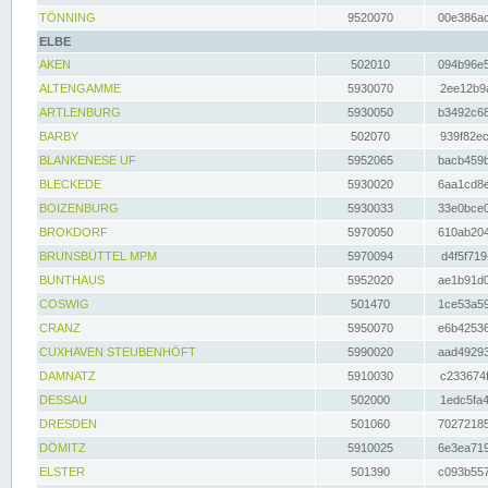
TÖNNING
9520070
00e386ac
ELBE
AKEN
502010
094b96e5
ALTENGAMME
5930070
2ee12b9a
ARTLENBURG
5930050
b3492c68
BARBY
502070
939f82ec
BLANKENESE UF
5952065
bacb459b
BLECKEDE
5930020
6aa1cd8e
BOIZENBURG
5930033
33e0bce0
BROKDORF
5970050
610ab204
BRUNSBÜTTEL MPM
5970094
d4f5f719
BUNTHAUS
5952020
ae1b91d0
COSWIG
501470
1ce53a59
CRANZ
5950070
e6b42536
CUXHAVEN STEUBENHÖFT
5990020
aad49293
DAMNATZ
5910030
c233674f
DESSAU
502000
1edc5fa4
DRESDEN
501060
70272185
DÖMITZ
5910025
6e3ea719
ELSTER
501390
c093b557