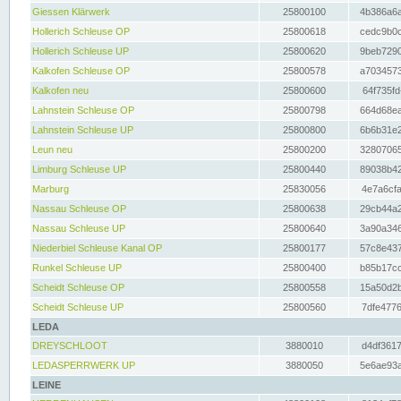
Giessen Klärwerk
25800100
4b386a6a
Hollerich Schleuse OP
25800618
cedc9b0c
Hollerich Schleuse UP
25800620
9beb7290
Kalkofen Schleuse OP
25800578
a7034573
Kalkofen neu
25800600
64f735fd
Lahnstein Schleuse OP
25800798
664d68ea
Lahnstein Schleuse UP
25800800
6b6b31e2
Leun neu
25800200
32807065
Limburg Schleuse UP
25800440
89038b42
Marburg
25830056
4e7a6cfa
Nassau Schleuse OP
25800638
29cb44a2
Nassau Schleuse UP
25800640
3a90a346
Niederbiel Schleuse Kanal OP
25800177
57c8e437
Runkel Schleuse UP
25800400
b85b17cc
Scheidt Schleuse OP
25800558
15a50d2b
Scheidt Schleuse UP
25800560
7dfe4776
LEDA
DREYSCHLOOT
3880010
d4df3617
LEDASPERRWERK UP
3880050
5e6ae93a
LEINE