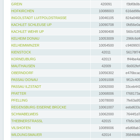
GREIN
420091
f3bf0b0b
HOFKIRCHEN
10088003
616dd98e
INGOLSTADT LUITPOLDSTRASSE
10046105
824a046b
KACHLET SCHLEUSE UP
10090708
0fd56e0a
KACHLET WEHR UP
10090408
560cf185
KELHEIM DONAU
10053009
296fc6d4
KELHEIMWINZER
10054500
c9409937
KIENSTOCK
42011
56178f74
KORNEUBURG
42013
ff44be4a
MAUTHAUSEN
42009
6b002fef
OBERNDORF
10056302
e476bcad
PASSAU DONAU
10091008
9f12c405
PASSAU ILZSTADT
10092000
33ceb441
PFATTER
10068006
f768173a
PFELLING
10078000
7fe63a95
REGENSBURG EISERNE BRÜCKE
10061007
eebd633a
SCHWABELWEIS
10062000
7644f1d7
THEBNERSTRASSL
42015
f7b5c3d3
VILSHOFEN
10089006
e6d68ab7
WILDUNGSMAUER
42014
35846b8b