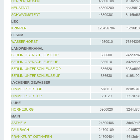
HERRENHAUSEN
48800108
8134af78
NEUSTADT
48800200
dda39817
SCHWARMSTEDT
48800301
8e16bd66
LEK
KRIMPEN
123456784
f5c96f13
LESUM
WASSERHORST
4930010
76844306
LANDWEHRKANAL
BERLIN-OBERSCHLEUSE OP
586600
24ce3282
BERLIN-OBERSCHLEUSE UP
586610
c42ad3df
BERLIN-UNTERSCHLEUSE OP
586620
503ad891
BERLIN-UNTERSCHLEUSE UP
586630
d198c901
LYCHENER GEWÄSSER
HIMMELPFORT OP
581110
bcdfa310
HIMMELPFORT UP
581120
9592d736
LÜHE
HORNEBURG
5960020
3244d787
MAIN
ASTHEIM
24300406
3de69bf8
FAULBACH
24700109
a919f57f
FRANKFURT OSTHAFEN
24700404
66ff3eb4