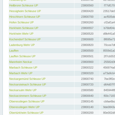
Heilbronn Schleuse UP
23800560
f77df170
Hessigheim Schleuse UP
23800420
23517de9
Hirschhorn Schleuse UP
23800700
acf505dd
Hofen Schleuse UP
23800260
cf2af1a4
Horkheim Schleuse UP
23800557
b76bf04c
Horkheim Wehr UP
23800520
d9b441a5
Kochendorf Schleuse UP
23800600
8f695e71
Ladenburg Wehr UP
23800820
70cee7df
Lauffen
23800500
8559d1a0
Lauffen Schleuse UP
23800501
2f7cb553
Mannheim Neckar
23800900
25582d3f
Marbach Schleuse UP
23800322
456974a8
Marbach Wehr UP
23800320
a73a9cb4
Neckargemünd Schleuse UP
23800740
7be3ff2e
Neckarsteinach Schleuse UP
23800720
d64d07f7
Neckarsulm Wehr UP
23800580
845944f8
Neckarzimmern Schleuse UP
23800640
f00c7183
Oberesslingen Schleuse UP
23800145
cbfae6bc
Oberesslingen Wehr UP
23800140
9de0843a
Obertürkheim Schleuse UP
23800200
80e002d8