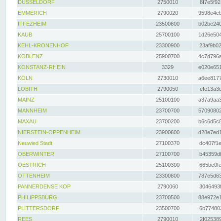
DÜSSELDORF
2750010
8f7e5f92
EMMERICH
2790020
9598e4cb
IFFEZHEIM
23500600
b02be240
KAUB
25700100
1d26e504
KEHL-KRONENHOF
23300900
23af9b02
KOBLENZ
25900700
4c7d796a
KONSTANZ-RHEIN
3329
e020e651
KÖLN
2730010
a6ee8177
LOBITH
2790050
efe13a3d
MAINZ
25100100
a37a9aa3
MANNHEIM
23700700
57090802
MAXAU
23700200
b6c6d5c8
NIERSTEIN-OPPENHEIM
23900600
d28e7ed1
Neuwied Stadt
27100370
dc407f1e
OBERWINTER
27100700
b45359df
OESTRICH
25100300
665be0fe
OTTENHEIM
23300800
787e5d63
PANNERDENSE KOP
2790060
3046493f
PHILIPPSBURG
23700500
88e972e1
PLITTERSDORF
23500700
6b774802
REES
2790010
2f025389