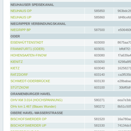
NEUHAUSER SPEISEKANAL
NEUHAUS OP
585850
963bdc26
NEUHAUS UP
585860
bf48cefd
NIEGRIPPER VERBINDUNGSKANAL
NIEGRIPP BP
587500
e506460f
ODER
EISENHÜTTENSTADT
603000
8675aa70
FRANKFURT1 (ODER)
603031
bffdf7f2
HOHENSAATEN-FINOW
603080
f7a639a4
KIENITZ
603050
6298a8f9
KIETZ
603040
16258271
RATZDORF
603140
ca3f535b
SCHWEDT-ODERBRÜCKE
603130
e28babaa
STÜTZKOW
603100
30bff0df
ORANIENBURGER HAVEL
OHV KM 3.014 (HOCHSPANNUNG)
580271
eea7e3dc
OHv km 1.467 (Blaues Wunder)
580272
8b51c505
OBERE HAVEL-WASSERSTRASSE
BISCHOFSWERDER OP
581520
16a780aa
BISCHOFSWERDER UP
581530
74134dc6