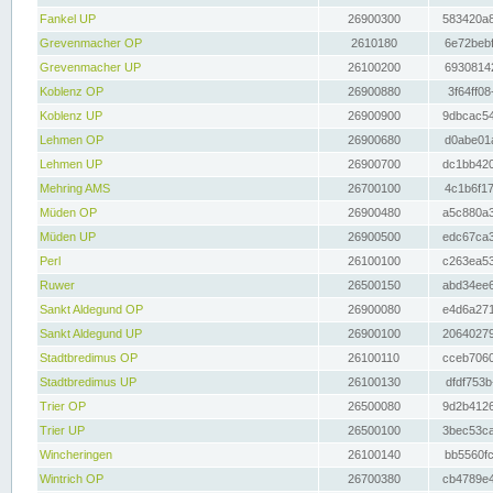
Fankel UP
26900300
583420a8
Grevenmacher OP
2610180
6e72bebf
Grevenmacher UP
26100200
69308142
Koblenz OP
26900880
3f64ff08
Koblenz UP
26900900
9dbcac54
Lehmen OP
26900680
d0abe01a
Lehmen UP
26900700
dc1bb420
Mehring AMS
26700100
4c1b6f17
Müden OP
26900480
a5c880a3
Müden UP
26900500
edc67ca3
Perl
26100100
c263ea53
Ruwer
26500150
abd34ee6
Sankt Aldegund OP
26900080
e4d6a271
Sankt Aldegund UP
26900100
20640279
Stadtbredimus OP
26100110
cceb7060
Stadtbredimus UP
26100130
dfdf753b
Trier OP
26500080
9d2b4126
Trier UP
26500100
3bec53ca
Wincheringen
26100140
bb5560fc
Wintrich OP
26700380
cb4789e4