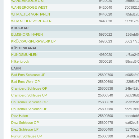
WANGEROOGE OST
9420020
26656fda
WANGEROOGE WEST
9420040
70039212
WHV ALTER VORHAFEN
9440020
f85bd17b
WHV NEUER VORHAFEN
9440030
f77317d9
KRÜCKAU
ELMSHORN HAFEN
5970022
136febf6
KRÜCKAU-SPERRWERK BP
5970023
53c277c3
KÜSTENKANAL
HUNDSMÜHLEN
4960020
cf6ac249
Hilkenbrook
3800010
58ccd6f0
LAHN
Bad Ems Schleuse UP
25800700
c005afb9
Bad Ems Wehr OP
25800690
f2295e77
Cramberg Schleuse OP
25800538
24fe419b
Cramberg Schleuse UP
25800540
3abb36d1
Dausenau Schleuse OP
25800678
9ceb358c
Dausenau Schleuse UP
25800680
eae91991
Diez Hafen
25800500
eadedeb6
Diez Schleuse OP
25800478
ea62ec5f
Diez Schleuse UP
25800480
31750a0f
Fürfurt Schleuse UP
25800300
34af0fca