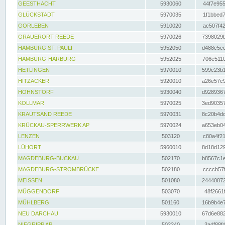
GEESTHACHT
5930060
44f7e955
GLÜCKSTADT
5970035
1f1bbed7
GORLEBEN
5910020
ac507f42
GRAUERORT REEDE
5970026
7398029b
HAMBURG ST. PAULI
5952050
d488c5cc
HAMBURG-HARBURG
5952025
706e5110
HETLINGEN
5970010
599c23b1
HITZACKER
5920010
a26e57c9
HOHNSTORF
5930040
d9289367
KOLLMAR
5970025
3ed90357
KRAUTSAND REEDE
5970031
8c20b4dc
KRÜCKAU-SPERRWERK AP
5970024
a653eb04
LENZEN
503120
c80a4f21
LÜHORT
5960010
8d18d129
MAGDEBURG-BUCKAU
502170
b8567c1e
MAGDEBURG-STROMBRÜCKE
502180
ccccb57f
MEISSEN
501080
24440872
MÜGGENDORF
503070
48f2661f
MÜHLBERG
501160
16b9b4e7
NEU DARCHAU
5930010
67d6e882
NIEGRIPP AP
502240
3adf88fd