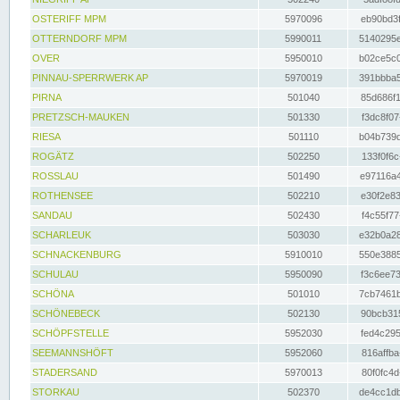
OSTERIFF MPM
5970096
eb90bd3f
OTTERNDORF MPM
5990011
5140295e
OVER
5950010
b02ce5c0
PINNAU-SPERRWERK AP
5970019
391bbba5
PIRNA
501040
85d686f1
PRETZSCH-MAUKEN
501330
f3dc8f07
RIESA
501110
b04b739d
ROGÄTZ
502250
133f0f6c
ROSSLAU
501490
e97116a4
ROTHENSEE
502210
e30f2e83
SANDAU
502430
f4c55f77
SCHARLEUK
503030
e32b0a28
SCHNACKENBURG
5910010
550e3885
SCHULAU
5950090
f3c6ee73
SCHÖNA
501010
7cb7461b
SCHÖNEBECK
502130
90bcb315
SCHÖPFSTELLE
5952030
fed4c295
SEEMANNSHÖFT
5952060
816affba
STADERSAND
5970013
80f0fc4d
STORKAU
502370
de4cc1db