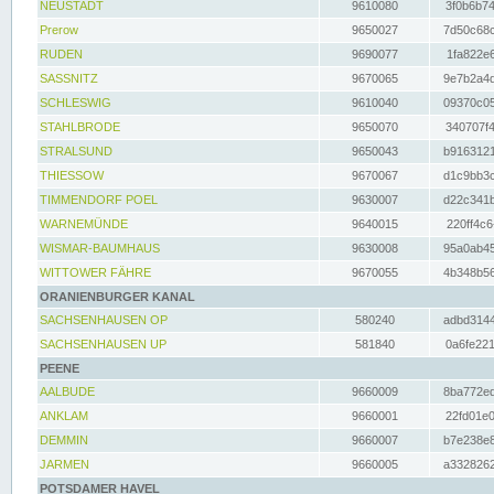
NEUSTADT
9610080
3f0b6b74
Prerow
9650027
7d50c68c
RUDEN
9690077
1fa822e6
SASSNITZ
9670065
9e7b2a4d
SCHLESWIG
9610040
09370c05
STAHLBRODE
9650070
340707f4
STRALSUND
9650043
b9163121
THIESSOW
9670067
d1c9bb3c
TIMMENDORF POEL
9630007
d22c341b
WARNEMÜNDE
9640015
220ff4c6
WISMAR-BAUMHAUS
9630008
95a0ab45
WITTOWER FÄHRE
9670055
4b348b56
ORANIENBURGER KANAL
SACHSENHAUSEN OP
580240
adbd3144
SACHSENHAUSEN UP
581840
0a6fe221
PEENE
AALBUDE
9660009
8ba772ed
ANKLAM
9660001
22fd01e0
DEMMIN
9660007
b7e238e8
JARMEN
9660005
a3328262
POTSDAMER HAVEL