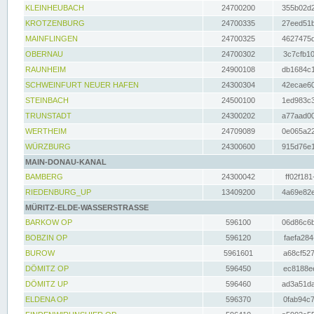
KLEINHEUBACH
24700200
355b02d2
KROTZENBURG
24700335
27eed51b
MAINFLINGEN
24700325
4627475d
OBERNAU
24700302
3c7cfb10
RAUNHEIM
24900108
db1684c1
SCHWEINFURT NEUER HAFEN
24300304
42ecae60
STEINBACH
24500100
1ed983c3
TRUNSTADT
24300202
a77aad00
WERTHEIM
24709089
0e065a22
WÜRZBURG
24300600
915d76e1
MAIN-DONAU-KANAL
BAMBERG
24300042
ff02f181
RIEDENBURG_UP
13409200
4a69e82e
MÜRITZ-ELDE-WASSERSTRASSE
BARKOW OP
596100
06d86c6b
BOBZIN OP
596120
faefa284
BUROW
5961601
a68cf527
DÖMITZ OP
596450
ec8188ee
DÖMITZ UP
596460
ad3a51da
ELDENA OP
596370
0fab94c7