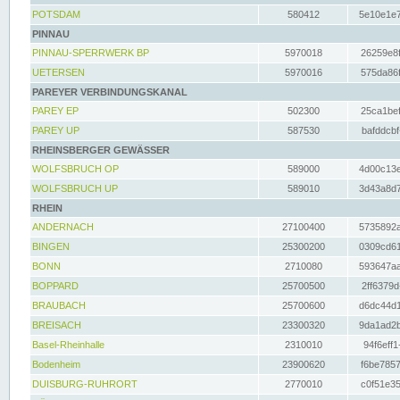
POTSDAM
580412
5e10e1e7
PINNAU
PINNAU-SPERRWERK BP
5970018
26259e8f
UETERSEN
5970016
575da86f
PAREYER VERBINDUNGSKANAL
PAREY EP
502300
25ca1bef
PAREY UP
587530
bafddcbf
RHEINSBERGER GEWÄSSER
WOLFSBRUCH OP
589000
4d00c13e
WOLFSBRUCH UP
589010
3d43a8d7
RHEIN
ANDERNACH
27100400
5735892a
BINGEN
25300200
0309cd61
BONN
2710080
593647aa
BOPPARD
25700500
2ff6379d
BRAUBACH
25700600
d6dc44d1
BREISACH
23300320
9da1ad2b
Basel-Rheinhalle
2310010
94f6eff1
Bodenheim
23900620
f6be7857
DUISBURG-RUHRORT
2770010
c0f51e35