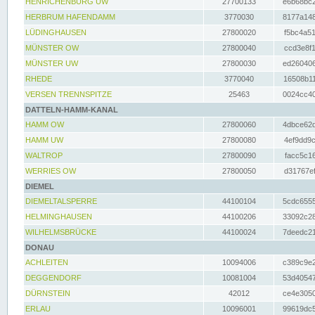
HENRICHENBURG UW
27700133
e6b68bc2
HERBRUM HAFENDAMM
3770030
8177a148
LÜDINGHAUSEN
27800020
f5bc4a51
MÜNSTER OW
27800040
ccd3e8f1
MÜNSTER UW
27800030
ed260406
RHEDE
3770040
16508b11
VERSEN TRENNSPITZE
25463
0024cc40
DATTELN-HAMM-KANAL
HAMM OW
27800060
4dbce62d
HAMM UW
27800080
4ef9dd9c
WALTROP
27800090
facc5c16
WERRIES OW
27800050
d31767ef
DIEMEL
DIEMELTALSPERRE
44100104
5cdc6555
HELMINGHAUSEN
44100206
33092c28
WILHELMSBRÜCKE
44100024
7deedc21
DONAU
ACHLEITEN
10094006
c389c9e2
DEGGENDORF
10081004
53d40547
DÜRNSTEIN
42012
ce4e3050
ERLAU
10096001
99619dc5