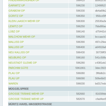
FINDENWIRUNSHIER OP
596410
a5902c55
GARWITZ UP
596230
12499527
GRABOW OP
596330
db4a69b2
GÜRITZ OP
596350
956ce5ff
KLEIN LAASCH WEHR OP
596300
25530a3e
LEWITZ OP
596250
7bbd90ad
LÜBZ OP
596140
d75442cf
MALCHOW WEHR OP
596200
bccaacb3
MALLISS OP
596390
497c29ee
MALLISS UP
596400
a64918a6
NEU KALLISS OP
596430
30739ff3
NEUBURG OP
596160
541c508a
NEUSTADT GLEWE OP
596280
c4381eb3
PARCHIM GÜTE
5961801
3dec3921
PLAU OP
596080
3ffddb2c
PLAU UP
596090
506e6b03
WAREN
596030
bd317edd
MÜGGELSPREE
GROSSE TRÄNKE WEHR OP
582660
81630fdd
GROSSE TRÄNKE WEHR UP
582670
cfad4ee5
MÜRITZ-HAVEL-WASSERSTRASSE