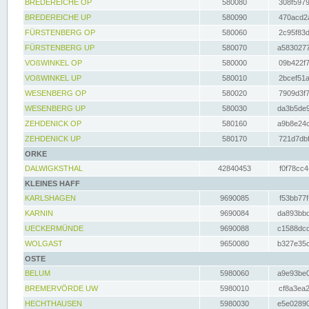
BREDEREICHE OP
580080
308f5979
BREDEREICHE UP
580090
470acd2a
FÜRSTENBERG OP
580060
2c95f83d
FÜRSTENBERG UP
580070
a5830277
VOßWINKEL OP
580000
09b422f7
VOßWINKEL UP
580010
2bcef51a
WESENBERG OP
580020
7909d3f7
WESENBERG UP
580030
da3b5de9
ZEHDENICK OP
580160
a9b8e24c
ZEHDENICK UP
580170
721d7dbf
ORKE
DALWIGKSTHAL
42840453
f0f78cc4
KLEINES HAFF
KARLSHAGEN
9690085
f53bb77f
KARNIN
9690084
da893bbd
UECKERMÜNDE
9690088
c1588dcc
WOLGAST
9650080
b327e35c
OSTE
BELUM
5980060
a9e93be0
BREMERVÖRDE UW
5980010
cf8a3ea2
HECHTHAUSEN
5980030
e5e02890