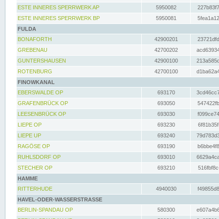
ESTE INNERES SPERRWERK AP
5950082
227b83f7
ESTE INNERES SPERRWERK BP
5950081
5fea1a12
FULDA
BONAFORTH
42900201
23721dfd
GREBENAU
42700202
acd63934
GUNTERSHAUSEN
42900100
213a585d
ROTENBURG
42700100
d1ba62a4
FINOWKANAL
EBERSWALDE OP
693170
3cd46cc7
GRAFENBRÜCK OP
693050
547422fb
LEESENBRÜCK OP
693030
f099ce74
LIEPE OP
693230
6f81b35f
LIEPE UP
693240
79d783d3
RAGÖSE OP
693190
b6bbe4f8
RUHLSDORF OP
693010
6629a4ca
STECHER OP
693210
516fbf8c
HAMME
RITTERHUDE
4940030
f49855d8
HAVEL-ODER-WASSERSTRASSE
BERLIN-SPANDAU OP
580300
e607a4b6