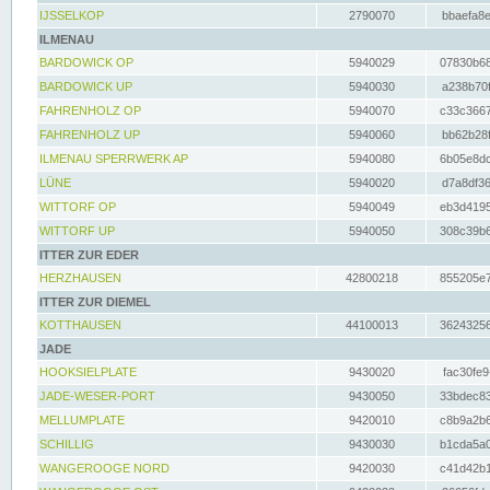
IJSSELKOP
2790070
bbaefa8e
ILMENAU
BARDOWICK OP
5940029
07830b68
BARDOWICK UP
5940030
a238b70f
FAHRENHOLZ OP
5940070
c33c3667
FAHRENHOLZ UP
5940060
bb62b28f
ILMENAU SPERRWERK AP
5940080
6b05e8dc
LÜNE
5940020
d7a8df36
WITTORF OP
5940049
eb3d4195
WITTORF UP
5940050
308c39b6
ITTER ZUR EDER
HERZHAUSEN
42800218
855205e7
ITTER ZUR DIEMEL
KOTTHAUSEN
44100013
36243256
JADE
HOOKSIELPLATE
9430020
fac30fe9
JADE-WESER-PORT
9430050
33bdec83
MELLUMPLATE
9420010
c8b9a2b6
SCHILLIG
9430030
b1cda5a0
WANGEROOGE NORD
9420030
c41d42b1