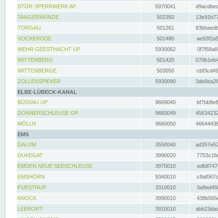
STÖR-SPERRWERK AP
5970041
d9acdbec
TANGERMÜNDE
502350
13e91b77
TORGAU
501261
83bbaedb
VOCKERODE
501480
ae93f2a5
WEHR GEESTHACHT UP
5930062
0f7f58a8
WITTENBERG
501420
070b1eb4
WITTENBERGE
503050
cbf3cd49
ZOLLENSPIEKER
5930090
3de8ea26
ELBE-LÜBECK-KANAL
BÜSSAU UP
9669040
bf7bb8e8
DONNERSCHLEUSE OP
9660049
45634232
MÖLLN
9660050
46644438
EMS
DALUM
3550040
ad357e52
DUKEGAT
3990020
7753c1fa
EMDEN NEUE SEESCHLEUSE
3970010
edfdf747
EMSHÖRN
9340010
c8af067c
FUESTRUP
3310010
3a8ed45f
KNOCK
3990010
438b565e
LEERORT
3910010
abb23dad