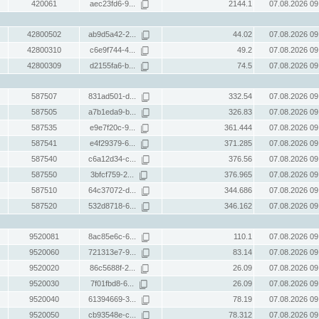
420061
aec23fd6-9...
2144.1
07.08.2026 09
42800502
ab9d5a42-2...
44.02
07.08.2026 09
42800310
c6e9f744-4...
49.2
07.08.2026 09
42800309
d2155fa6-b...
74.5
07.08.2026 09
587507
831ad501-d...
332.54
07.08.2026 09
587505
a7b1eda9-b...
326.83
07.08.2026 09
587535
e9e7f20c-9...
361.444
07.08.2026 09
587541
e4f29379-6...
371.285
07.08.2026 09
587540
c6a12d34-c...
376.56
07.08.2026 09
587550
3bfcf759-2...
376.965
07.08.2026 09
587510
64c37072-d...
344.686
07.08.2026 09
587520
532d8718-6...
346.162
07.08.2026 09
9520081
8ac85e6c-6...
110.1
07.08.2026 09
9520060
721313e7-9...
83.14
07.08.2026 09
9520020
86c5688f-2...
26.09
07.08.2026 09
9520030
7f01fbd8-6...
26.09
07.08.2026 09
9520040
61394669-3...
78.19
07.08.2026 09
9520050
cb93548e-c...
78.312
07.08.2026 09