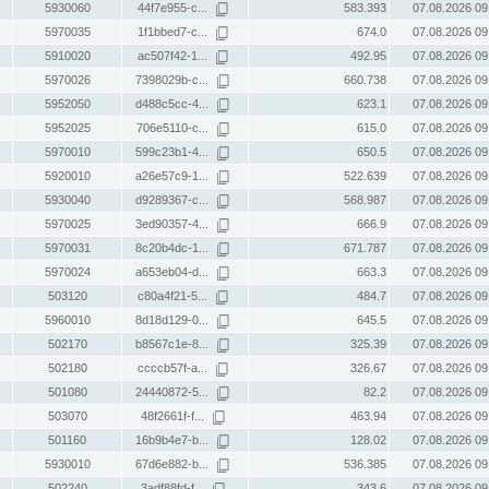
5930060
44f7e955-c...
583.393
07.08.2026 09
5970035
1f1bbed7-c...
674.0
07.08.2026 09
5910020
ac507f42-1...
492.95
07.08.2026 09
5970026
7398029b-c...
660.738
07.08.2026 09
5952050
d488c5cc-4...
623.1
07.08.2026 09
5952025
706e5110-c...
615.0
07.08.2026 09
5970010
599c23b1-4...
650.5
07.08.2026 09
5920010
a26e57c9-1...
522.639
07.08.2026 09
5930040
d9289367-c...
568.987
07.08.2026 09
5970025
3ed90357-4...
666.9
07.08.2026 09
5970031
8c20b4dc-1...
671.787
07.08.2026 09
5970024
a653eb04-d...
663.3
07.08.2026 09
503120
c80a4f21-5...
484.7
07.08.2026 09
5960010
8d18d129-0...
645.5
07.08.2026 09
502170
b8567c1e-8...
325.39
07.08.2026 09
502180
ccccb57f-a...
326.67
07.08.2026 09
501080
24440872-5...
82.2
07.08.2026 09
503070
48f2661f-f...
463.94
07.08.2026 09
501160
16b9b4e7-b...
128.02
07.08.2026 09
5930010
67d6e882-b...
536.385
07.08.2026 09
502240
3adf88fd-f...
343.6
07.08.2026 09