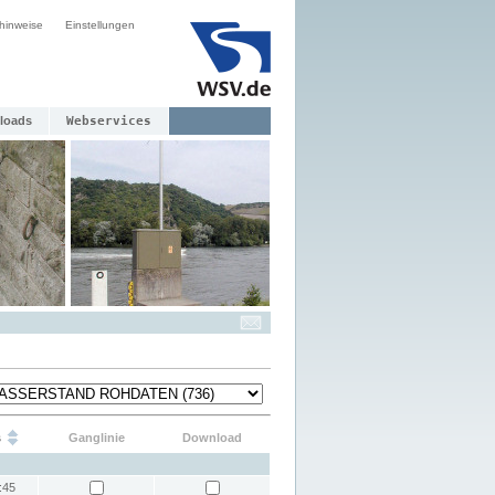
hinweise
Einstellungen
loads
Webservices
s
Ganglinie
Download
:45