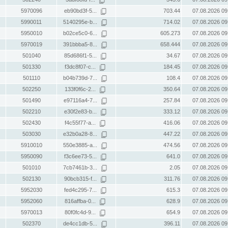
5970096
eb90bd3f-5...
703.44
07.08.2026 09
5990011
5140295e-b...
714.02
07.08.2026 09
5950010
b02ce5c0-6...
605.273
07.08.2026 09
5970019
391bbba5-8...
658.444
07.08.2026 09
501040
85d686f1-5...
34.67
07.08.2026 09
501330
f3dc8f07-c...
184.45
07.08.2026 09
501110
b04b739d-7...
108.4
07.08.2026 09
502250
133f0f6c-2...
350.64
07.08.2026 09
501490
e97116a4-7...
257.84
07.08.2026 09
502210
e30f2e83-b...
333.12
07.08.2026 09
502430
f4c55f77-a...
416.06
07.08.2026 09
503030
e32b0a28-8...
447.22
07.08.2026 09
5910010
550e3885-a...
474.56
07.08.2026 09
5950090
f3c6ee73-5...
641.0
07.08.2026 09
501010
7cb7461b-3...
2.05
07.08.2026 09
502130
90bcb315-f...
311.76
07.08.2026 09
5952030
fed4c295-7...
615.3
07.08.2026 09
5952060
816affba-0...
628.9
07.08.2026 09
5970013
80f0fc4d-9...
654.9
07.08.2026 09
502370
de4cc1db-5...
396.11
07.08.2026 09