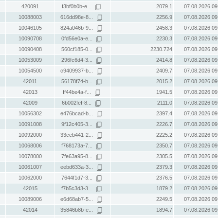
420091
f3bf0b0b-e...
2079.1
07.08.2026 09
10088003
616dd98e-8...
2256.9
07.08.2026 09
10046105
824a046b-9...
2458.3
07.08.2026 09
10090708
0fd56e0a-e...
2230.3
07.08.2026 09
10090408
560cf185-0...
2230.724
07.08.2026 09
10053009
296fc6d4-3...
2414.8
07.08.2026 09
10054500
c9409937-b...
2409.7
07.08.2026 09
42011
56178f74-b...
2015.2
07.08.2026 09
42013
ff44be4a-f...
1941.5
07.08.2026 09
42009
6b002fef-8...
2111.0
07.08.2026 09
10056302
e476bcad-b...
2397.4
07.08.2026 09
10091008
9f12c405-3...
2226.7
07.08.2026 09
10092000
33ceb441-2...
2225.2
07.08.2026 09
10068006
f768173a-7...
2350.7
07.08.2026 09
10078000
7fe63a95-8...
2305.5
07.08.2026 09
10061007
eebd633a-3...
2379.3
07.08.2026 09
10062000
7644f1d7-3...
2376.5
07.08.2026 09
42015
f7b5c3d3-3...
1879.2
07.08.2026 09
10089006
e6d68ab7-5...
2249.5
07.08.2026 09
42014
35846b8b-e...
1894.7
07.08.2026 09