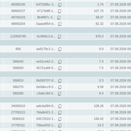
48300105
b475386c-3...
1.74
07.08.2026 09
48900237
47174d8f-1...
107.75
07.08.2026 09
48700103
8b4f9f7c-3...
38.47
07.08.2026 09
48900204
5aaed954-d...
82.32
07.08.2026 09
123456785
6c6f84c2-b...
975.0
07.08.2026 09
906
aa9179c1-1...
0.0
07.08.2026 09
586640
ee52ce62-2...
7.4
07.08.2026 09
586650
45721a68-5...
7.5
07.08.2026 09
586810
6b595707-8...
0.3
07.08.2026 09
586270
0e0dbcc9-0...
9.56
07.08.2026 09
586280
c9a6c3bf-0...
9.4
07.08.2026 09
34000010
ade3a084-8...
108.26
07.08.2026 09
27700122
7bbdb421-2...
07.08.2026 09
3690010
04572010-1...
166.42
07.08.2026 09
27700111
70bee932-1...
14.3
07.08.2026 09