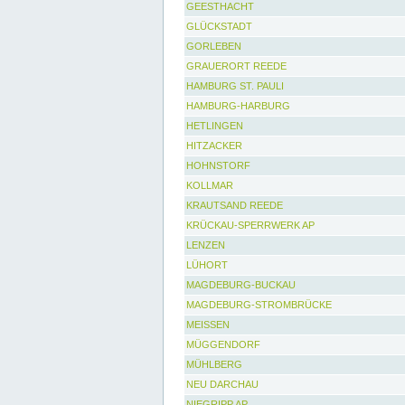
GEESTHACHT
GLÜCKSTADT
GORLEBEN
GRAUERORT REEDE
HAMBURG ST. PAULI
HAMBURG-HARBURG
HETLINGEN
HITZACKER
HOHNSTORF
KOLLMAR
KRAUTSAND REEDE
KRÜCKAU-SPERRWERK AP
LENZEN
LÜHORT
MAGDEBURG-BUCKAU
MAGDEBURG-STROMBRÜCKE
MEISSEN
MÜGGENDORF
MÜHLBERG
NEU DARCHAU
NIEGRIPP AP