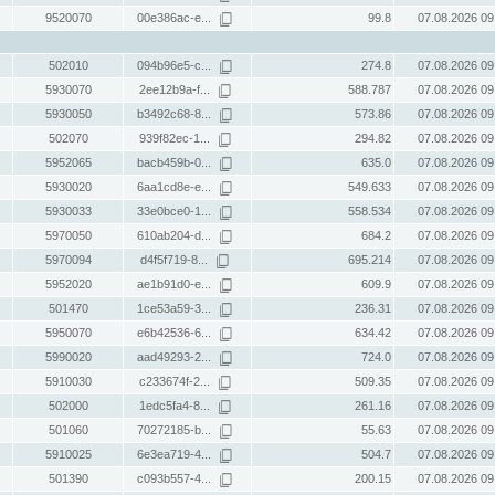
9520070
00e386ac-e...
99.8
07.08.2026 09
502010
094b96e5-c...
274.8
07.08.2026 09
5930070
2ee12b9a-f...
588.787
07.08.2026 09
5930050
b3492c68-8...
573.86
07.08.2026 09
502070
939f82ec-1...
294.82
07.08.2026 09
5952065
bacb459b-0...
635.0
07.08.2026 09
5930020
6aa1cd8e-e...
549.633
07.08.2026 09
5930033
33e0bce0-1...
558.534
07.08.2026 09
5970050
610ab204-d...
684.2
07.08.2026 09
5970094
d4f5f719-8...
695.214
07.08.2026 09
5952020
ae1b91d0-e...
609.9
07.08.2026 09
501470
1ce53a59-3...
236.31
07.08.2026 09
5950070
e6b42536-6...
634.42
07.08.2026 09
5990020
aad49293-2...
724.0
07.08.2026 09
5910030
c233674f-2...
509.35
07.08.2026 09
502000
1edc5fa4-8...
261.16
07.08.2026 09
501060
70272185-b...
55.63
07.08.2026 09
5910025
6e3ea719-4...
504.7
07.08.2026 09
501390
c093b557-4...
200.15
07.08.2026 09