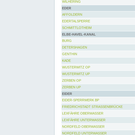
WILHERING
EDER
AFFOLDERN
EDERTALSPERRE
SCHMITTLOTHEIM
ELBE-HAVEL-KANAL
BURG
DETERSHAGEN
GENTHIN
KADE
WUSTERWITZ OP
WUSTERWITZ UP
ZERBEN OP
ZERBEN UP
EIDER
EIDER-SPERRWERK BP
FRIEDRICHSTADT STRASSENBRÜCKE
LEXFÄHRE OBERWASSER
LEXFÄHRE UNTERWASSER
NORDFELD OBERWASSER
NORDFELD UNTERWASSER