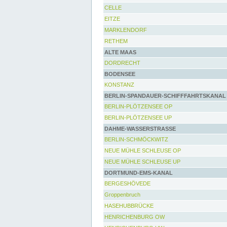
CELLE
EITZE
MARKLENDORF
RETHEM
ALTE MAAS
DORDRECHT
BODENSEE
KONSTANZ
BERLIN-SPANDAUER-SCHIFFFAHRTSKANAL
BERLIN-PLÖTZENSEE OP
BERLIN-PLÖTZENSEE UP
DAHME-WASSERSTRASSE
BERLIN-SCHMÖCKWITZ
NEUE MÜHLE SCHLEUSE OP
NEUE MÜHLE SCHLEUSE UP
DORTMUND-EMS-KANAL
BERGESHÖVEDE
Groppenbruch
HASEHUBBRÜCKE
HENRICHENBURG OW