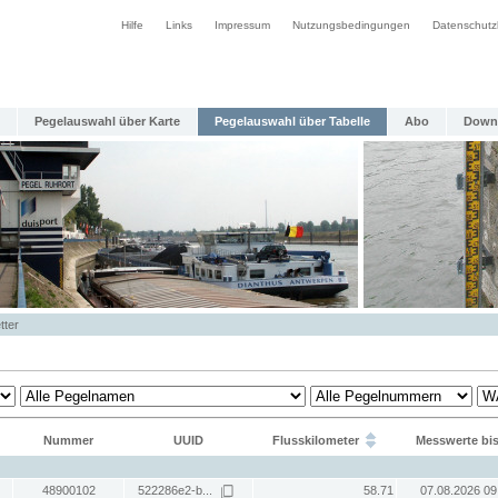
Hilfe
Links
Impressum
Nutzungsbedingungen
Datenschutz
Pegelauswahl über Karte
Pegelauswahl über Tabelle
Abo
Down
tter
Nummer
UUID
Flusskilometer
Messwerte bi
48900102
522286e2-b...
58.71
07.08.2026 09