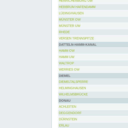
HENRICHENBURG UW
HERBRUM HAFENDAMM
LÜDINGHAUSEN
MÜNSTER OW
MÜNSTER UW
RHEDE
VERSEN TRENNSPITZE
DATTELN-HAMM-KANAL
HAMM OW
HAMM UW
WALTROP
WERRIES OW
DIEMEL
DIEMELTALSPERRE
HELMINGHAUSEN
WILHELMSBRÜCKE
DONAU
ACHLEITEN
DEGGENDORF
DÜRNSTEIN
ERLAU