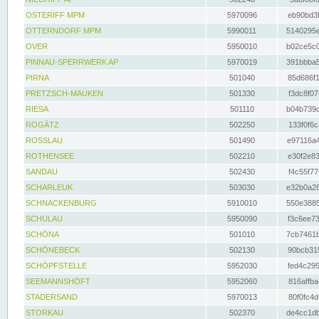
OSTERIFF MPM
5970096
eb90bd3f
OTTERNDORF MPM
5990011
5140295e
OVER
5950010
b02ce5c0
PINNAU-SPERRWERK AP
5970019
391bbba5
PIRNA
501040
85d686f1
PRETZSCH-MAUKEN
501330
f3dc8f07
RIESA
501110
b04b739d
ROGÄTZ
502250
133f0f6c
ROSSLAU
501490
e97116a4
ROTHENSEE
502210
e30f2e83
SANDAU
502430
f4c55f77
SCHARLEUK
503030
e32b0a28
SCHNACKENBURG
5910010
550e3885
SCHULAU
5950090
f3c6ee73
SCHÖNA
501010
7cb7461b
SCHÖNEBECK
502130
90bcb315
SCHÖPFSTELLE
5952030
fed4c295
SEEMANNSHÖFT
5952060
816affba
STADERSAND
5970013
80f0fc4d
STORKAU
502370
de4cc1db