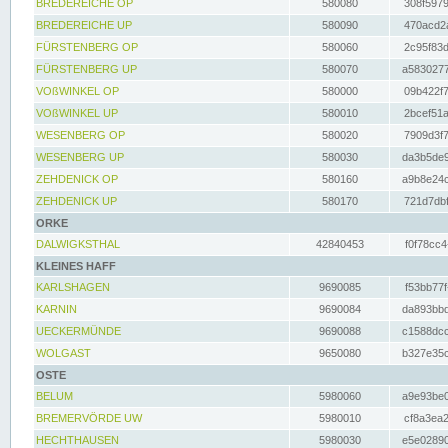
BREDEREICHE OP
580080
308f5979
BREDEREICHE UP
580090
470acd2a
FÜRSTENBERG OP
580060
2c95f83d
FÜRSTENBERG UP
580070
a5830277
VOßWINKEL OP
580000
09b422f7
VOßWINKEL UP
580010
2bcef51a
WESENBERG OP
580020
7909d3f7
WESENBERG UP
580030
da3b5de9
ZEHDENICK OP
580160
a9b8e24c
ZEHDENICK UP
580170
721d7dbf
ORKE
DALWIGKSTHAL
42840453
f0f78cc4
KLEINES HAFF
KARLSHAGEN
9690085
f53bb77f
KARNIN
9690084
da893bbd
UECKERMÜNDE
9690088
c1588dcc
WOLGAST
9650080
b327e35c
OSTE
BELUM
5980060
a9e93be0
BREMERVÖRDE UW
5980010
cf8a3ea2
HECHTHAUSEN
5980030
e5e02890