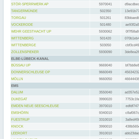
STÖR-SPERRWERK AP
5970041
d9acdbec
TANGERMÜNDE
502350
13e91b77
TORGAU
501261
83bbaedb
VOCKERODE
501480
ae93f2a5
WEHR GEESTHACHT UP
5930062
0f7f58a8
WITTENBERG
501420
070b1eb4
WITTENBERGE
503050
cbf3cd49
ZOLLENSPIEKER
5930090
3de8ea26
ELBE-LÜBECK-KANAL
BÜSSAU UP
9669040
bf7bb8e8
DONNERSCHLEUSE OP
9660049
45634232
MÖLLN
9660050
46644438
EMS
DALUM
3550040
ad357e52
DUKEGAT
3990020
7753c1fa
EMDEN NEUE SEESCHLEUSE
3970010
edfdf747
EMSHÖRN
9340010
c8af067c
FUESTRUP
3310010
3a8ed45f
KNOCK
3990010
438b565e
LEERORT
3910010
abb23dad