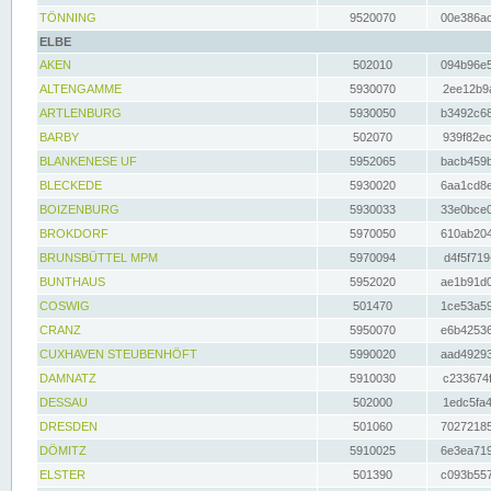
TÖNNING
9520070
00e386ac
ELBE
AKEN
502010
094b96e5
ALTENGAMME
5930070
2ee12b9a
ARTLENBURG
5930050
b3492c68
BARBY
502070
939f82ec
BLANKENESE UF
5952065
bacb459b
BLECKEDE
5930020
6aa1cd8e
BOIZENBURG
5930033
33e0bce0
BROKDORF
5970050
610ab204
BRUNSBÜTTEL MPM
5970094
d4f5f719
BUNTHAUS
5952020
ae1b91d0
COSWIG
501470
1ce53a59
CRANZ
5950070
e6b42536
CUXHAVEN STEUBENHÖFT
5990020
aad49293
DAMNATZ
5910030
c233674f
DESSAU
502000
1edc5fa4
DRESDEN
501060
70272185
DÖMITZ
5910025
6e3ea719
ELSTER
501390
c093b557