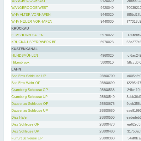
WANGEROOGE OST
9420020
26656fda
WANGEROOGE WEST
9420040
70039212
WHV ALTER VORHAFEN
9440020
f85bd17b
WHV NEUER VORHAFEN
9440030
f77317d9
KRÜCKAU
ELMSHORN HAFEN
5970022
136febf6
KRÜCKAU-SPERRWERK BP
5970023
53c277c3
KÜSTENKANAL
HUNDSMÜHLEN
4960020
cf6ac249
Hilkenbrook
3800010
58ccd6f0
LAHN
Bad Ems Schleuse UP
25800700
c005afb9
Bad Ems Wehr OP
25800690
f2295e77
Cramberg Schleuse OP
25800538
24fe419b
Cramberg Schleuse UP
25800540
3abb36d1
Dausenau Schleuse OP
25800678
9ceb358c
Dausenau Schleuse UP
25800680
eae91991
Diez Hafen
25800500
eadedeb6
Diez Schleuse OP
25800478
ea62ec5f
Diez Schleuse UP
25800480
31750a0f
Fürfurt Schleuse UP
25800300
34af0fca