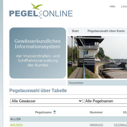
Hilfe
Link
Start
Pegelauswahl über Karte
Newsletter
Pegelauswahl über Tabelle
Pegelname
Nummer
UU
ALLER
AHLDEN
48900102
522286e2