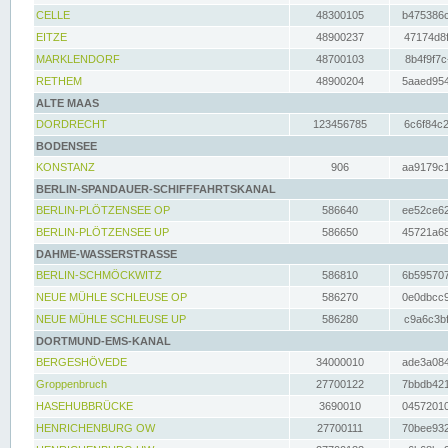
CELLE
48300105
b475386c
EITZE
48900237
47174d8f
MARKLENDORF
48700103
8b4f9f7c
RETHEM
48900204
5aaed954
ALTE MAAS
DORDRECHT
123456785
6c6f84c2
BODENSEE
KONSTANZ
906
aa9179c1
BERLIN-SPANDAUER-SCHIFFFAHRTSKANAL
BERLIN-PLÖTZENSEE OP
586640
ee52ce62
BERLIN-PLÖTZENSEE UP
586650
45721a68
DAHME-WASSERSTRASSE
BERLIN-SCHMÖCKWITZ
586810
6b595707
NEUE MÜHLE SCHLEUSE OP
586270
0e0dbcc9
NEUE MÜHLE SCHLEUSE UP
586280
c9a6c3bf
DORTMUND-EMS-KANAL
BERGESHÖVEDE
34000010
ade3a084
Groppenbruch
27700122
7bbdb421
HASEHUBBRÜCKE
3690010
04572010
HENRICHENBURG OW
27700111
70bee932