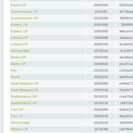
Fankel UP
26900300
583420a8
Grevenmacher OP
2610180
6e72bebf
Grevenmacher UP
26100200
69308142
Koblenz OP
26900880
3f64ff08
Koblenz UP
26900900
9dbcac54
Lehmen OP
26900680
d0abe01a
Lehmen UP
26900700
dc1bb420
Mehring AMS
26700100
4c1b6f17
Müden OP
26900480
a5c880a3
Müden UP
26900500
edc67ca3
Perl
26100100
c263ea53
Ruwer
26500150
abd34ee6
Sankt Aldegund OP
26900080
e4d6a271
Sankt Aldegund UP
26900100
20640279
Stadtbredimus OP
26100110
cceb7060
Stadtbredimus UP
26100130
dfdf753b
Trier OP
26500080
9d2b4126
Trier UP
26500100
3bec53ca
Wincheringen
26100140
bb5560fc
Wintrich OP
26700380
cb4789e4