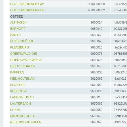
OSTE-SPERRWERK AP
9000000590
8c3295dc
OSTE-SPERRWERK BP
9000000532
7cb4566b
OSTSEE
ALTHAGEN
9650024
b8d05bf9
BARHÖFT
9650040
09227288
BARTH
9650030
00c33ed9
ECKERNFÖRDE
9610045
1faa9b2c
FLENSBURG
9610010
9e19c411
GREIFSWALD OIE
9690078
087b6386
GREIFSWALD-WIECK
9650073
6b53ef42
HEILIGENHAFEN
9610070
06219dd9
KAPPELN
9610035
b09f2243
KIEL-HOLTENAU
9610066
3ad4013f
KLOSTER
9670050
905e7328
KOSEROW
9690093
c0f33a36
LANGBALLIGAU
9610015
5a33bf14
LAUTERBACH
9670063
91922b9b
LT KIEL
9610050
736437d7
MARIENLEUCHTE
9610075
8effc15d
NEUENDORF HAFEN
9670046
492f85b8