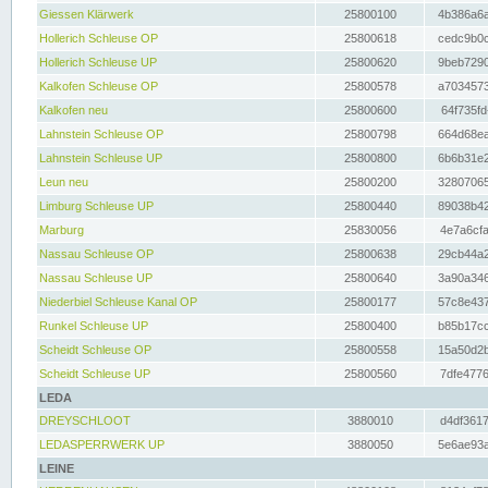
Giessen Klärwerk
25800100
4b386a6a
Hollerich Schleuse OP
25800618
cedc9b0c
Hollerich Schleuse UP
25800620
9beb7290
Kalkofen Schleuse OP
25800578
a7034573
Kalkofen neu
25800600
64f735fd
Lahnstein Schleuse OP
25800798
664d68ea
Lahnstein Schleuse UP
25800800
6b6b31e2
Leun neu
25800200
32807065
Limburg Schleuse UP
25800440
89038b42
Marburg
25830056
4e7a6cfa
Nassau Schleuse OP
25800638
29cb44a2
Nassau Schleuse UP
25800640
3a90a346
Niederbiel Schleuse Kanal OP
25800177
57c8e437
Runkel Schleuse UP
25800400
b85b17cc
Scheidt Schleuse OP
25800558
15a50d2b
Scheidt Schleuse UP
25800560
7dfe4776
LEDA
DREYSCHLOOT
3880010
d4df3617
LEDASPERRWERK UP
3880050
5e6ae93a
LEINE