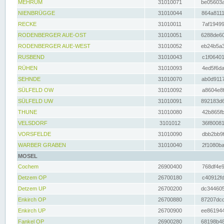
MEHRUM
31010071
be05603a
NIENBRÜGGE
31010044
864a8111
RECKE
31010011
7af19499
RODENBERGER AUE-OST
31010051
6288de60
RODENBERGER AUE-WEST
31010052
eb24b5a3
RUSBEND
31010043
c1f06401
RÜHEN
31010093
4ed5f6da
SEHNDE
31010070
ab0d9117
SÜLFELD OW
31010092
a8604e8f
SÜLFELD UW
31010091
892183d6
THUNE
31010080
42b865fb
VELSDORF
3101012
36f80081
VORSFELDE
31010090
dbb2bb9f
WARBER GRABEN
31010040
2f1080ba
MOSEL
Cochem
26900400
768df4e9
Detzem OP
26700180
c40912fd
Detzem UP
26700200
dc344605
Enkirch OP
26700880
87207dcd
Enkirch UP
26700900
ee861944
Fankel OP
26900280
68198b48