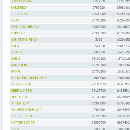
DÜSSELDORF
2750010
8f7e5f92
EMMERICH
2790020
9598e4cb
IFFEZHEIM
23500600
b02be240
KAUB
25700100
1d26e504
KEHL-KRONENHOF
23300900
23af9b02
KOBLENZ
25900700
4c7d796a
KONSTANZ-RHEIN
3329
e020e651
KÖLN
2730010
a6ee8177
LOBITH
2790050
efe13a3d
MAINZ
25100100
a37a9aa3
MANNHEIM
23700700
57090802
MAXAU
23700200
b6c6d5c8
NIERSTEIN-OPPENHEIM
23900600
d28e7ed1
Neuwied Stadt
27100370
dc407f1e
OBERWINTER
27100700
b45359df
OESTRICH
25100300
665be0fe
OTTENHEIM
23300800
787e5d63
PANNERDENSE KOP
2790060
3046493f
PHILIPPSBURG
23700500
88e972e1
PLITTERSDORF
23500700
6b774802
REES
2790010
2f025389