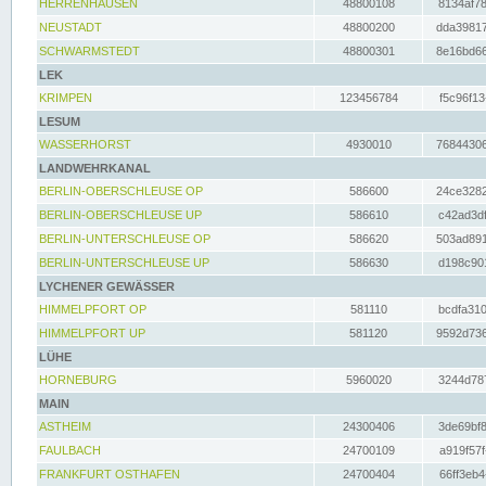
HERRENHAUSEN
48800108
8134af78
NEUSTADT
48800200
dda39817
SCHWARMSTEDT
48800301
8e16bd66
LEK
KRIMPEN
123456784
f5c96f13
LESUM
WASSERHORST
4930010
76844306
LANDWEHRKANAL
BERLIN-OBERSCHLEUSE OP
586600
24ce3282
BERLIN-OBERSCHLEUSE UP
586610
c42ad3df
BERLIN-UNTERSCHLEUSE OP
586620
503ad891
BERLIN-UNTERSCHLEUSE UP
586630
d198c901
LYCHENER GEWÄSSER
HIMMELPFORT OP
581110
bcdfa310
HIMMELPFORT UP
581120
9592d736
LÜHE
HORNEBURG
5960020
3244d787
MAIN
ASTHEIM
24300406
3de69bf8
FAULBACH
24700109
a919f57f
FRANKFURT OSTHAFEN
24700404
66ff3eb4