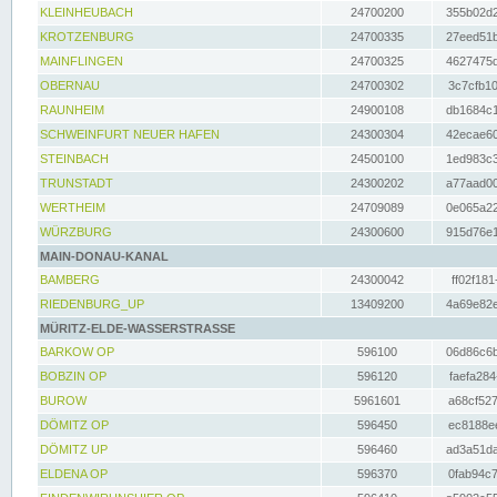
KLEINHEUBACH
24700200
355b02d2
KROTZENBURG
24700335
27eed51b
MAINFLINGEN
24700325
4627475d
OBERNAU
24700302
3c7cfb10
RAUNHEIM
24900108
db1684c1
SCHWEINFURT NEUER HAFEN
24300304
42ecae60
STEINBACH
24500100
1ed983c3
TRUNSTADT
24300202
a77aad00
WERTHEIM
24709089
0e065a22
WÜRZBURG
24300600
915d76e1
MAIN-DONAU-KANAL
BAMBERG
24300042
ff02f181
RIEDENBURG_UP
13409200
4a69e82e
MÜRITZ-ELDE-WASSERSTRASSE
BARKOW OP
596100
06d86c6b
BOBZIN OP
596120
faefa284
BUROW
5961601
a68cf527
DÖMITZ OP
596450
ec8188ee
DÖMITZ UP
596460
ad3a51da
ELDENA OP
596370
0fab94c7