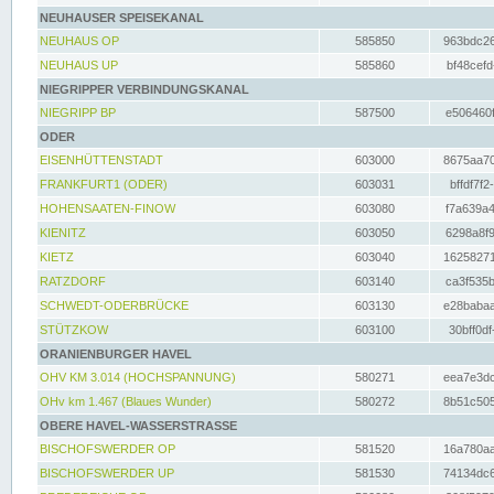
NEUHAUSER SPEISEKANAL
NEUHAUS OP
585850
963bdc26
NEUHAUS UP
585860
bf48cefd
NIEGRIPPER VERBINDUNGSKANAL
NIEGRIPP BP
587500
e506460f
ODER
EISENHÜTTENSTADT
603000
8675aa70
FRANKFURT1 (ODER)
603031
bffdf7f2
HOHENSAATEN-FINOW
603080
f7a639a4
KIENITZ
603050
6298a8f9
KIETZ
603040
16258271
RATZDORF
603140
ca3f535b
SCHWEDT-ODERBRÜCKE
603130
e28babaa
STÜTZKOW
603100
30bff0df
ORANIENBURGER HAVEL
OHV KM 3.014 (HOCHSPANNUNG)
580271
eea7e3dc
OHv km 1.467 (Blaues Wunder)
580272
8b51c505
OBERE HAVEL-WASSERSTRASSE
BISCHOFSWERDER OP
581520
16a780aa
BISCHOFSWERDER UP
581530
74134dc6