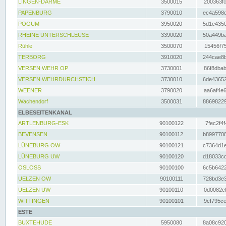
LINGEN-DARME
3500015
200363fc
PAPENBURG
3790010
ec4a598d
POGUM
3950020
5d1e4350
RHEINE UNTERSCHLEUSE
3390020
50a449ba
Rühle
3500070
15456f75
TERBORG
3910020
244cae8b
VERSEN WEHR OP
3730001
86f8dbab
VERSEN WEHRDURCHSTICH
3730010
6de43652
WEENER
3790020
aa6af4e6
Wachendorf
3500031
88698229
ELBESEITENKANAL
ARTLENBURG-ESK
90100122
7fec2f4f
BEVENSEN
90100112
b8997708
LÜNEBURG OW
90100121
c7364d1e
LÜNEBURG UW
90100120
d18033cd
OSLOSS
90100100
6c5b6422
UELZEN OW
90100111
728bd3e3
UELZEN UW
90100110
0d0082cf
WITTINGEN
90100101
9cf795ce
ESTE
BUXTEHUDE
5950080
8a08c920