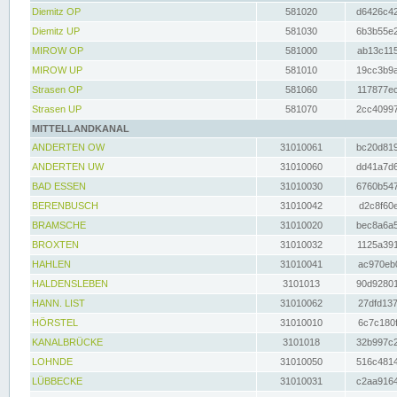
Diemitz OP
581020
d6426c42
Diemitz UP
581030
6b3b55e2
MIROW OP
581000
ab13c115
MIROW UP
581010
19cc3b9a
Strasen OP
581060
117877ec
Strasen UP
581070
2cc40997
MITTELLANDKANAL
ANDERTEN OW
31010061
bc20d819
ANDERTEN UW
31010060
dd41a7d6
BAD ESSEN
31010030
6760b547
BERENBUSCH
31010042
d2c8f60e
BRAMSCHE
31010020
bec8a6a5
BROXTEN
31010032
1125a391
HAHLEN
31010041
ac970eb0
HALDENSLEBEN
3101013
90d92801
HANN. LIST
31010062
27dfd137
HÖRSTEL
31010010
6c7c180f
KANALBRÜCKE
3101018
32b997c2
LOHNDE
31010050
516c4814
LÜBBECKE
31010031
c2aa9164