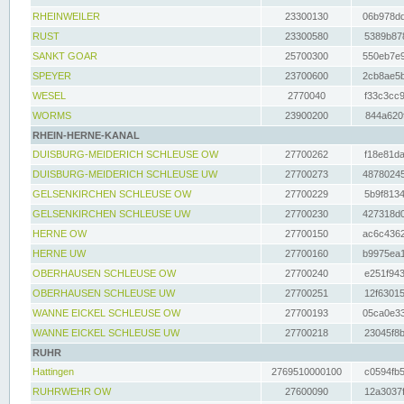
RHEINWEILER
23300130
06b978dd
RUST
23300580
5389b878
SANKT GOAR
25700300
550eb7e9
SPEYER
23700600
2cb8ae5b
WESEL
2770040
f33c3cc9
WORMS
23900200
844a620f
RHEIN-HERNE-KANAL
DUISBURG-MEIDERICH SCHLEUSE OW
27700262
f18e81da
DUISBURG-MEIDERICH SCHLEUSE UW
27700273
48780245
GELSENKIRCHEN SCHLEUSE OW
27700229
5b9f8134
GELSENKIRCHEN SCHLEUSE UW
27700230
427318d0
HERNE OW
27700150
ac6c4362
HERNE UW
27700160
b9975ea1
OBERHAUSEN SCHLEUSE OW
27700240
e251f943
OBERHAUSEN SCHLEUSE UW
27700251
12f63015
WANNE EICKEL SCHLEUSE OW
27700193
05ca0e33
WANNE EICKEL SCHLEUSE UW
27700218
23045f8b
RUHR
Hattingen
2769510000100
c0594fb5
RUHRWEHR OW
27600090
12a3037f