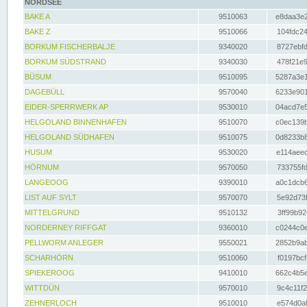
NORDSEE
BAKE A
9510063
e8daa3e2
BAKE Z
9510066
104fdc24
BORKUM FISCHERBALJE
9340020
8727ebfd
BORKUM SÜDSTRAND
9340030
478f21e9
BÜSUM
9510095
5287a3e1
DAGEBÜLL
9570040
6233e901
EIDER-SPERRWERK AP
9530010
04acd7e5
HELGOLAND BINNENHAFEN
9510070
c0ec139b
HELGOLAND SÜDHAFEN
9510075
0d8233b8
HUSUM
9530020
e114aeec
HÖRNUM
9570050
733755fd
LANGEOOG
9390010
a0c1dcb6
LIST AUF SYLT
9570070
5e92d73f
MITTELGRUND
9510132
3ff99b92
NORDERNEY RIFFGAT
9360010
c0244c0e
PELLWORM ANLEGER
9550021
2852b9ab
SCHARHÖRN
9510060
f0197bcf
SPIEKEROOG
9410010
662c4b5e
WITTDÜN
9570010
9c4c11f2
ZEHNERLOCH
9510010
e574d0af