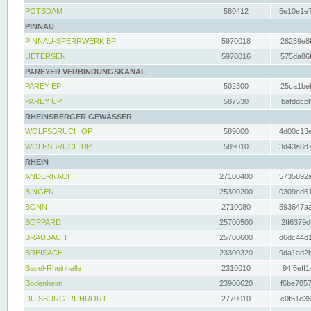
POTSDAM
580412
5e10e1e7
PINNAU
PINNAU-SPERRWERK BP
5970018
26259e8f
UETERSEN
5970016
575da86f
PAREYER VERBINDUNGSKANAL
PAREY EP
502300
25ca1bef
PAREY UP
587530
bafddcbf
RHEINSBERGER GEWÄSSER
WOLFSBRUCH OP
589000
4d00c13e
WOLFSBRUCH UP
589010
3d43a8d7
RHEIN
ANDERNACH
27100400
5735892a
BINGEN
25300200
0309cd61
BONN
2710080
593647aa
BOPPARD
25700500
2ff6379d
BRAUBACH
25700600
d6dc44d1
BREISACH
23300320
9da1ad2b
Basel-Rheinhalle
2310010
94f6eff1
Bodenheim
23900620
f6be7857
DUISBURG-RUHRORT
2770010
c0f51e35