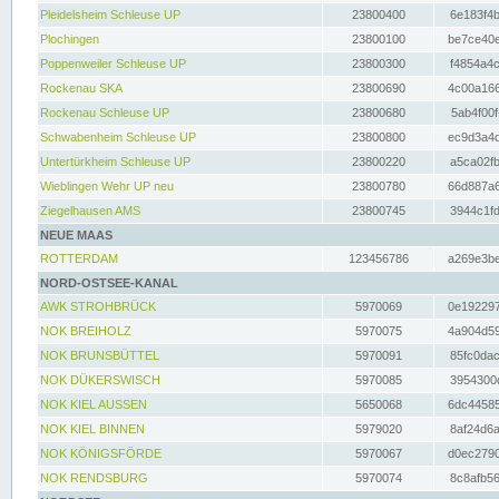
Pleidelsheim Schleuse UP
23800400
6e183f4b
Plochingen
23800100
be7ce40e
Poppenweiler Schleuse UP
23800300
f4854a4c
Rockenau SKA
23800690
4c00a166
Rockenau Schleuse UP
23800680
5ab4f00f
Schwabenheim Schleuse UP
23800800
ec9d3a4d
Untertürkheim Schleuse UP
23800220
a5ca02fb
Wieblingen Wehr UP neu
23800780
66d887a6
Ziegelhausen AMS
23800745
3944c1fd
NEUE MAAS
ROTTERDAM
123456786
a269e3be
NORD-OSTSEE-KANAL
AWK STROHBRÜCK
5970069
0e192297
NOK BREIHOLZ
5970075
4a904d59
NOK BRUNSBÜTTEL
5970091
85fc0dac
NOK DÜKERSWISCH
5970085
3954300d
NOK KIEL AUSSEN
5650068
6dc44585
NOK KIEL BINNEN
5979020
8af24d6a
NOK KÖNIGSFÖRDE
5970067
d0ec2790
NOK RENDSBURG
5970074
8c8afb56