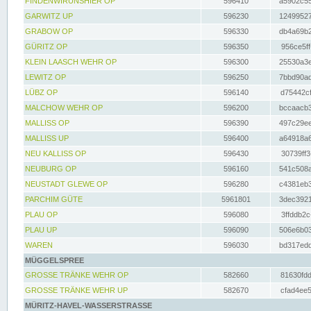
FINDENWIRUNSHIER OP
596410
a5902c55
GARWITZ UP
596230
12499527
GRABOW OP
596330
db4a69b2
GÜRITZ OP
596350
956ce5ff
KLEIN LAASCH WEHR OP
596300
25530a3e
LEWITZ OP
596250
7bbd90ad
LÜBZ OP
596140
d75442cf
MALCHOW WEHR OP
596200
bccaacb3
MALLISS OP
596390
497c29ee
MALLISS UP
596400
a64918a6
NEU KALLISS OP
596430
30739ff3
NEUBURG OP
596160
541c508a
NEUSTADT GLEWE OP
596280
c4381eb3
PARCHIM GÜTE
5961801
3dec3921
PLAU OP
596080
3ffddb2c
PLAU UP
596090
506e6b03
WAREN
596030
bd317edd
MÜGGELSPREE
GROSSE TRÄNKE WEHR OP
582660
81630fdd
GROSSE TRÄNKE WEHR UP
582670
cfad4ee5
MÜRITZ-HAVEL-WASSERSTRASSE