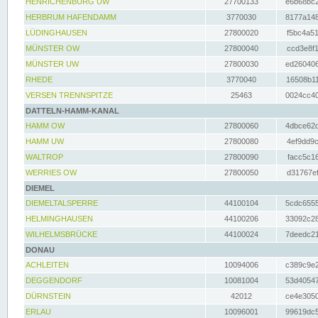
HENRICHENBURG UW
27700133
e6b68bc2
HERBRUM HAFENDAMM
3770030
8177a148
LÜDINGHAUSEN
27800020
f5bc4a51
MÜNSTER OW
27800040
ccd3e8f1
MÜNSTER UW
27800030
ed260406
RHEDE
3770040
16508b11
VERSEN TRENNSPITZE
25463
0024cc40
DATTELN-HAMM-KANAL
HAMM OW
27800060
4dbce62d
HAMM UW
27800080
4ef9dd9c
WALTROP
27800090
facc5c16
WERRIES OW
27800050
d31767ef
DIEMEL
DIEMELTALSPERRE
44100104
5cdc6555
HELMINGHAUSEN
44100206
33092c28
WILHELMSBRÜCKE
44100024
7deedc21
DONAU
ACHLEITEN
10094006
c389c9e2
DEGGENDORF
10081004
53d40547
DÜRNSTEIN
42012
ce4e3050
ERLAU
10096001
99619dc5