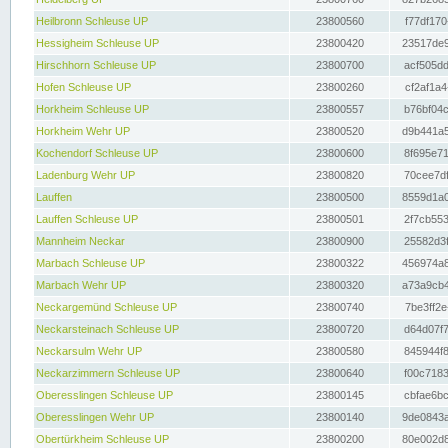
Heilbronn Schleuse UP
23800560
f77df170
Hessigheim Schleuse UP
23800420
23517de9
Hirschhorn Schleuse UP
23800700
acf505dd
Hofen Schleuse UP
23800260
cf2af1a4
Horkheim Schleuse UP
23800557
b76bf04c
Horkheim Wehr UP
23800520
d9b441a5
Kochendorf Schleuse UP
23800600
8f695e71
Ladenburg Wehr UP
23800820
70cee7df
Lauffen
23800500
8559d1a0
Lauffen Schleuse UP
23800501
2f7cb553
Mannheim Neckar
23800900
25582d3f
Marbach Schleuse UP
23800322
456974a8
Marbach Wehr UP
23800320
a73a9cb4
Neckargemünd Schleuse UP
23800740
7be3ff2e
Neckarsteinach Schleuse UP
23800720
d64d07f7
Neckarsulm Wehr UP
23800580
845944f8
Neckarzimmern Schleuse UP
23800640
f00c7183
Oberesslingen Schleuse UP
23800145
cbfae6bc
Oberesslingen Wehr UP
23800140
9de0843a
Obertürkheim Schleuse UP
23800200
80e002d8