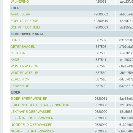
WILHERING
420061
aec23fd6
EDER
AFFOLDERN
42800502
ab9d5a42
EDERTALSPERRE
42800310
c6e9f744
SCHMITTLOTHEIM
42800309
d2155fa6
ELBE-HAVEL-KANAL
BURG
587507
831ad501
DETERSHAGEN
587505
a7b1eda9
GENTHIN
587535
e9e7f20c
KADE
587541
e4f29379
WUSTERWITZ OP
587540
c6a12d34
WUSTERWITZ UP
587550
3bfcf759
ZERBEN OP
587510
64c37072
ZERBEN UP
587520
532d8718
EIDER
EIDER-SPERRWERK BP
9520081
8ac85e6c
FRIEDRICHSTADT STRASSENBRÜCKE
9520060
721313e7
LEXFÄHRE OBERWASSER
9520020
86c5688f
LEXFÄHRE UNTERWASSER
9520030
7f01fbd8
NORDFELD OBERWASSER
9520040
61394669
NORDFELD UNTERWASSER
9520050
cb93548e