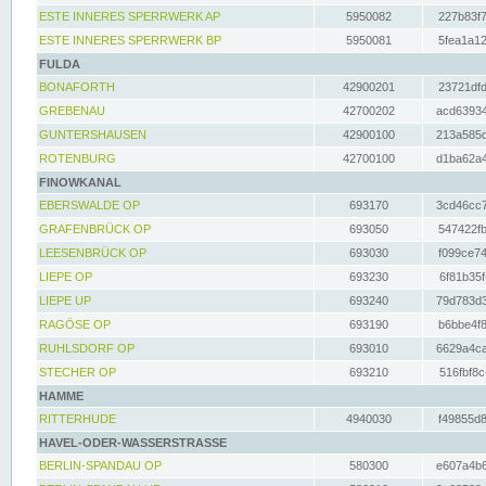
ESTE INNERES SPERRWERK AP
5950082
227b83f7
ESTE INNERES SPERRWERK BP
5950081
5fea1a12
FULDA
BONAFORTH
42900201
23721dfd
GREBENAU
42700202
acd63934
GUNTERSHAUSEN
42900100
213a585d
ROTENBURG
42700100
d1ba62a4
FINOWKANAL
EBERSWALDE OP
693170
3cd46cc7
GRAFENBRÜCK OP
693050
547422fb
LEESENBRÜCK OP
693030
f099ce74
LIEPE OP
693230
6f81b35f
LIEPE UP
693240
79d783d3
RAGÖSE OP
693190
b6bbe4f8
RUHLSDORF OP
693010
6629a4ca
STECHER OP
693210
516fbf8c
HAMME
RITTERHUDE
4940030
f49855d8
HAVEL-ODER-WASSERSTRASSE
BERLIN-SPANDAU OP
580300
e607a4b6