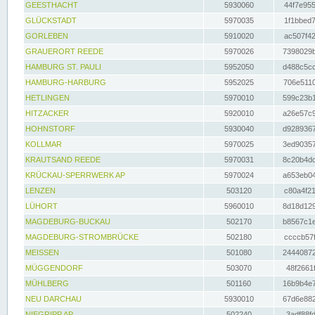
GEESTHACHT
5930060
44f7e955
GLÜCKSTADT
5970035
1f1bbed7
GORLEBEN
5910020
ac507f42
GRAUERORT REEDE
5970026
7398029b
HAMBURG ST. PAULI
5952050
d488c5cc
HAMBURG-HARBURG
5952025
706e5110
HETLINGEN
5970010
599c23b1
HITZACKER
5920010
a26e57c9
HOHNSTORF
5930040
d9289367
KOLLMAR
5970025
3ed90357
KRAUTSAND REEDE
5970031
8c20b4dc
KRÜCKAU-SPERRWERK AP
5970024
a653eb04
LENZEN
503120
c80a4f21
LÜHORT
5960010
8d18d129
MAGDEBURG-BUCKAU
502170
b8567c1e
MAGDEBURG-STROMBRÜCKE
502180
ccccb57f
MEISSEN
501080
24440872
MÜGGENDORF
503070
48f2661f
MÜHLBERG
501160
16b9b4e7
NEU DARCHAU
5930010
67d6e882
NIEGRIPP AP
502240
3adf88fd