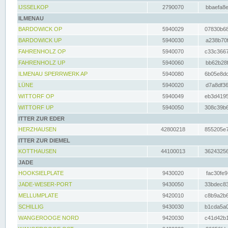
IJSSELKOP
2790070
bbaefa8e
ILMENAU
BARDOWICK OP
5940029
07830b68
BARDOWICK UP
5940030
a238b70f
FAHRENHOLZ OP
5940070
c33c3667
FAHRENHOLZ UP
5940060
bb62b28f
ILMENAU SPERRWERK AP
5940080
6b05e8dc
LÜNE
5940020
d7a8df36
WITTORF OP
5940049
eb3d4195
WITTORF UP
5940050
308c39b6
ITTER ZUR EDER
HERZHAUSEN
42800218
855205e7
ITTER ZUR DIEMEL
KOTTHAUSEN
44100013
36243256
JADE
HOOKSIELPLATE
9430020
fac30fe9
JADE-WESER-PORT
9430050
33bdec83
MELLUMPLATE
9420010
c8b9a2b6
SCHILLIG
9430030
b1cda5a0
WANGEROOGE NORD
9420030
c41d42b1