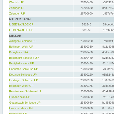
Wintrich UP
26700400
a392113c
Zeltingen OP
26700580
8b802863
Zeltingen UP
26700600
d867e7e9
MALZER KANAL
LIEBENWALDE OP
581540
3f8ceb6d
LIEBENWALDE UP
581550
a1cf60be
NECKAR
Aldingen Schleuse UP
23800280
dfdfb4ff
Beihingen Wehr UP
23800360
8a2e3048
Besigheim SKA
23800460
46d8ed02
Besigheim Schleuse UP
23800480
57db82c7
Besigheim Wehr UP
23800440
42c11b7a
Cannstatt Schleuse UP
23800240
7068d262
Deizisau Schleuse UP
23800120
c5b6243d
Esslingen Schleuse UP
23800180
130a3761
Esslingen Wehr OP
23800176
31c32a38
Feudenheim Schleuse UP
23800840
48a939b9
Gundelsheim UP
23800620
fc1072e4
Guttenbach Schleuse UP
23800660
bd36404b
Hassmersheim AMS
23800630
0e1b8ae0
Heidelberg UP
23800760
827b2685