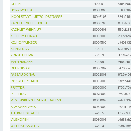
GREIN
420091
f3bf0b0b
HOFKIRCHEN
10088003
616dd98e
INGOLSTADT LUITPOLDSTRASSE
10046105
824a046b
KACHLET SCHLEUSE UP
10090708
0fd56e0a
KACHLET WEHR UP
10090408
560cf185
KELHEIM DONAU
10053009
296fc6d4
KELHEIMWINZER
10054500
c9409937
KIENSTOCK
42011
56178f74
KORNEUBURG
42013
ff44be4a
MAUTHAUSEN
42009
6b002fef
OBERNDORF
10056302
e476bcad
PASSAU DONAU
10091008
9f12c405
PASSAU ILZSTADT
10092000
33ceb441
PFATTER
10068006
f768173a
PFELLING
10078000
7fe63a95
REGENSBURG EISERNE BRÜCKE
10061007
eebd633a
SCHWABELWEIS
10062000
7644f1d7
THEBNERSTRASSL
42015
f7b5c3d3
VILSHOFEN
10089006
e6d68ab7
WILDUNGSMAUER
42014
35846b8b