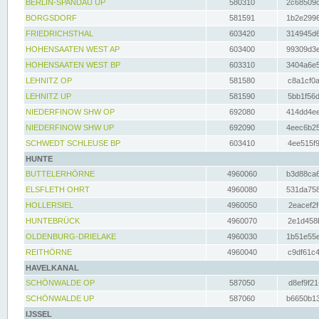
BERLIN-SPANDAU UP
580310
2c68509c
BORGSDORF
581591
1b2e2996
FRIEDRICHSTHAL
603420
314945d6
HOHENSAATEN WEST AP
603400
99309d3e
HOHENSAATEN WEST BP
603310
3404a6e5
LEHNITZ OP
581580
c8a1cf0a
LEHNITZ UP
581590
5bb1f56d
NIEDERFINOW SHW OP
692080
414dd4ee
NIEDERFINOW SHW UP
692090
4eec6b25
SCHWEDT SCHLEUSE BP
603410
4ee515f9
HUNTE
BUTTELERHÖRNE
4960060
b3d88ca6
ELSFLETH OHRT
4960080
531da758
HOLLERSIEL
4960050
2eacef2f
HUNTEBRÜCK
4960070
2e1d458b
OLDENBURG-DRIELAKE
4960030
1b51e55e
REITHÖRNE
4960040
c9df61c4
HAVELKANAL
SCHÖNWALDE OP
587050
d8ef9f21
SCHÖNWALDE UP
587060
b6650b13
IJSSEL