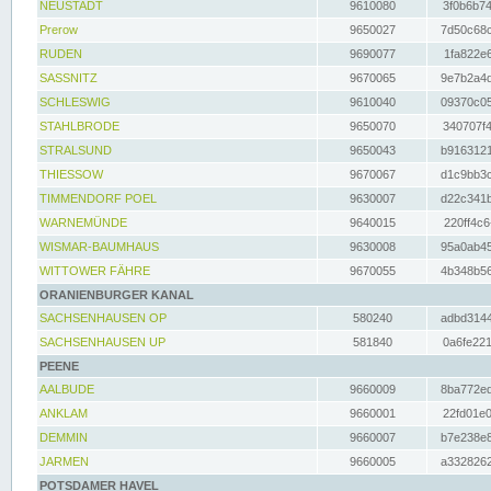
NEUSTADT
9610080
3f0b6b74
Prerow
9650027
7d50c68c
RUDEN
9690077
1fa822e6
SASSNITZ
9670065
9e7b2a4d
SCHLESWIG
9610040
09370c05
STAHLBRODE
9650070
340707f4
STRALSUND
9650043
b9163121
THIESSOW
9670067
d1c9bb3c
TIMMENDORF POEL
9630007
d22c341b
WARNEMÜNDE
9640015
220ff4c6
WISMAR-BAUMHAUS
9630008
95a0ab45
WITTOWER FÄHRE
9670055
4b348b56
ORANIENBURGER KANAL
SACHSENHAUSEN OP
580240
adbd3144
SACHSENHAUSEN UP
581840
0a6fe221
PEENE
AALBUDE
9660009
8ba772ed
ANKLAM
9660001
22fd01e0
DEMMIN
9660007
b7e238e8
JARMEN
9660005
a3328262
POTSDAMER HAVEL