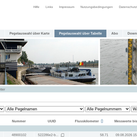
Hilfe
Links
Impressum
Nutzungsbedingungen
Datenschutz
Pegelauswahl über Karte
Pegelauswahl über Tabelle
Abo
Down
tter
Nummer
UUID
Flusskilometer
Messwerte bi
48900102
522286e2-b...
58.71
09.08.2026 15