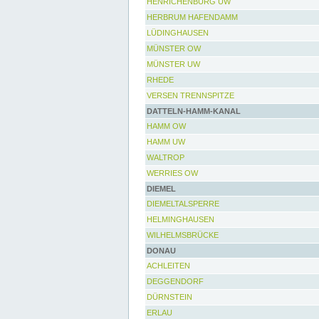
HENRICHENBURG UW
HERBRUM HAFENDAMM
LÜDINGHAUSEN
MÜNSTER OW
MÜNSTER UW
RHEDE
VERSEN TRENNSPITZE
DATTELN-HAMM-KANAL
HAMM OW
HAMM UW
WALTROP
WERRIES OW
DIEMEL
DIEMELTALSPERRE
HELMINGHAUSEN
WILHELMSBRÜCKE
DONAU
ACHLEITEN
DEGGENDORF
DÜRNSTEIN
ERLAU