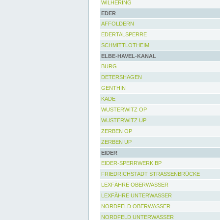
WILHERING
EDER
AFFOLDERN
EDERTALSPERRE
SCHMITTLOTHEIM
ELBE-HAVEL-KANAL
BURG
DETERSHAGEN
GENTHIN
KADE
WUSTERWITZ OP
WUSTERWITZ UP
ZERBEN OP
ZERBEN UP
EIDER
EIDER-SPERRWERK BP
FRIEDRICHSTADT STRASSENBRÜCKE
LEXFÄHRE OBERWASSER
LEXFÄHRE UNTERWASSER
NORDFELD OBERWASSER
NORDFELD UNTERWASSER