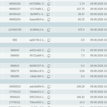
48300105
b475386c-3...
1.74
09.08.2026 15
48900237
47174d8f-1...
107.75
09.08.2026 15
48700103
8b4f9f7c-3...
38.47
09.08.2026 15
48900204
5aaed954-d...
82.32
09.08.2026 15
123456785
6c6f84c2-b...
975.0
09.08.2026 15
906
aa9179c1-1...
0.0
09.08.2026 15
586640
ee52ce62-2...
7.4
09.08.2026 15
586650
45721a68-5...
7.5
09.08.2026 15
586810
6b595707-8...
0.3
09.08.2026 15
586270
0e0dbcc9-0...
9.56
09.08.2026 15
586280
c9a6c3bf-0...
9.4
09.08.2026 15
34000010
ade3a084-8...
108.26
09.08.2026 15
27700122
7bbdb421-2...
09.08.2026 15
3690010
04572010-1...
166.42
09.08.2026 15
27700111
70bee932-1...
14.3
09.08.2026 15