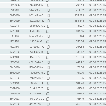
5970096
eb90bd3f-5...
703.44
09.08.2026 15
5990011
5140295e-b...
714.02
09.08.2026 15
5950010
b02ce5c0-6...
605.273
09.08.2026 15
5970019
391bbba5-8...
658.444
09.08.2026 15
501040
85d686f1-5...
34.67
09.08.2026 15
501330
f3dc8f07-c...
184.45
09.08.2026 15
501110
b04b739d-7...
108.4
09.08.2026 15
502250
133f0f6c-2...
350.64
09.08.2026 15
501490
e97116a4-7...
257.84
09.08.2026 15
502210
e30f2e83-b...
333.12
09.08.2026 15
502430
f4c55f77-a...
416.06
09.08.2026 15
503030
e32b0a28-8...
447.22
09.08.2026 15
5910010
550e3885-a...
474.56
09.08.2026 15
5950090
f3c6ee73-5...
641.0
09.08.2026 15
501010
7cb7461b-3...
2.05
09.08.2026 15
502130
90bcb315-f...
311.76
09.08.2026 15
5952030
fed4c295-7...
615.3
09.08.2026 15
5952060
816affba-0...
628.9
09.08.2026 15
5970013
80f0fc4d-9...
654.9
09.08.2026 15
502370
de4cc1db-5...
396.11
09.08.2026 15