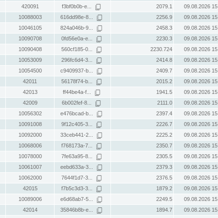
420091
f3bf0b0b-e...
2079.1
09.08.2026 15
10088003
616dd98e-8...
2256.9
09.08.2026 15
10046105
824a046b-9...
2458.3
09.08.2026 15
10090708
0fd56e0a-e...
2230.3
09.08.2026 15
10090408
560cf185-0...
2230.724
09.08.2026 15
10053009
296fc6d4-3...
2414.8
09.08.2026 15
10054500
c9409937-b...
2409.7
09.08.2026 15
42011
56178f74-b...
2015.2
09.08.2026 15
42013
ff44be4a-f...
1941.5
09.08.2026 15
42009
6b002fef-8...
2111.0
09.08.2026 15
10056302
e476bcad-b...
2397.4
09.08.2026 15
10091008
9f12c405-3...
2226.7
09.08.2026 15
10092000
33ceb441-2...
2225.2
09.08.2026 15
10068006
f768173a-7...
2350.7
09.08.2026 15
10078000
7fe63a95-8...
2305.5
09.08.2026 15
10061007
eebd633a-3...
2379.3
09.08.2026 15
10062000
7644f1d7-3...
2376.5
09.08.2026 15
42015
f7b5c3d3-3...
1879.2
09.08.2026 15
10089006
e6d68ab7-5...
2249.5
09.08.2026 15
42014
35846b8b-e...
1894.7
09.08.2026 15