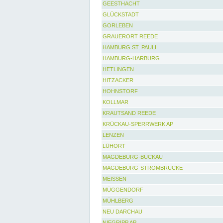
GEESTHACHT
GLÜCKSTADT
GORLEBEN
GRAUERORT REEDE
HAMBURG ST. PAULI
HAMBURG-HARBURG
HETLINGEN
HITZACKER
HOHNSTORF
KOLLMAR
KRAUTSAND REEDE
KRÜCKAU-SPERRWERK AP
LENZEN
LÜHORT
MAGDEBURG-BUCKAU
MAGDEBURG-STROMBRÜCKE
MEISSEN
MÜGGENDORF
MÜHLBERG
NEU DARCHAU
NIEGRIPP AP