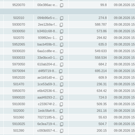
9520070
00e386ac-e...
99.8
09.08.2026 15
502010
094b96e5-c...
274.8
09.08.2026 15
5930070
2ee12b9a-f...
588.787
09.08.2026 15
5930050
b3492c68-8...
573.86
09.08.2026 15
502070
939f82ec-1...
294.82
09.08.2026 15
5952065
bacb459b-0...
635.0
09.08.2026 15
5930020
6aa1cd8e-e...
549.633
09.08.2026 15
5930033
33e0bce0-1...
558.534
09.08.2026 15
5970050
610ab204-d...
684.2
09.08.2026 15
5970094
d4f5f719-8...
695.214
09.08.2026 15
5952020
ae1b91d0-e...
609.9
09.08.2026 15
501470
1ce53a59-3...
236.31
09.08.2026 15
5950070
e6b42536-6...
634.42
09.08.2026 15
5990020
aad49293-2...
724.0
09.08.2026 15
5910030
c233674f-2...
509.35
09.08.2026 15
502000
1edc5fa4-8...
261.16
09.08.2026 15
501060
70272185-b...
55.63
09.08.2026 15
5910025
6e3ea719-4...
504.7
09.08.2026 15
501390
c093b557-4...
200.15
09.08.2026 15