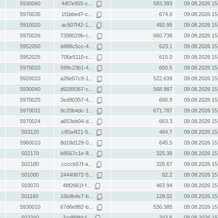
5930060
44f7e955-c...
583.393
09.08.2026 15
5970035
1f1bbed7-c...
674.0
09.08.2026 15
5910020
ac507f42-1...
492.95
09.08.2026 15
5970026
7398029b-c...
660.738
09.08.2026 15
5952050
d488c5cc-4...
623.1
09.08.2026 15
5952025
706e5110-c...
615.0
09.08.2026 15
5970010
599c23b1-4...
650.5
09.08.2026 15
5920010
a26e57c9-1...
522.639
09.08.2026 15
5930040
d9289367-c...
568.987
09.08.2026 15
5970025
3ed90357-4...
666.9
09.08.2026 15
5970031
8c20b4dc-1...
671.787
09.08.2026 15
5970024
a653eb04-d...
663.3
09.08.2026 15
503120
c80a4f21-5...
484.7
09.08.2026 15
5960010
8d18d129-0...
645.5
09.08.2026 15
502170
b8567c1e-8...
325.39
09.08.2026 15
502180
ccccb57f-a...
326.67
09.08.2026 15
501080
24440872-5...
82.2
09.08.2026 15
503070
48f2661f-f...
463.94
09.08.2026 15
501160
16b9b4e7-b...
128.02
09.08.2026 15
5930010
67d6e882-b...
536.385
09.08.2026 15
502240
3adf88fd-f...
343.6
09.08.2026 15