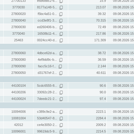
27700133
e6b68bc2-6...
15.9
09.08.2026 15
3770030
8177a148-5...
213.07
09.08.2026 15
27800020
f5bc4a51-0...
39.32
09.08.2026 15
27800040
ccd3e8f1-3...
70.315
09.08.2026 15
27800030
ed260406-b...
72.49
09.08.2026 15
3770040
16508b11-4...
217.86
09.08.2026 15
25463
0024cc40-d...
171.309
09.08.2026 15
27800060
4dbce62d-a...
38.72
09.08.2026 15
27800080
4ef9dd9c-b...
36.59
09.08.2026 15
27800090
facc5c16-f...
2.144
09.08.2026 15
27800050
d31767ef-2...
40.611
09.08.2026 15
44100104
5cdc6555-8...
90.6
09.08.2026 15
44100206
33092c28-2...
90.0
09.08.2026 15
44100024
7deedc21-2...
97.4
09.08.2026 15
10094006
c389c9e2-a...
2223.1
09.08.2026 15
10081004
53d40547-8...
2284.4
09.08.2026 15
42012
ce4e3050-2...
2009.2
09.08.2026 15
10096001
99619dc5-9...
2214.5
09.08.2026 15