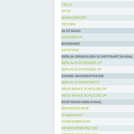
CELLE
EITZE
MARKLENDORF
RETHEM
ALTE MAAS
DORDRECHT
BODENSEE
KONSTANZ
BERLIN-SPANDAUER-SCHIFFFAHRTSKANAL
BERLIN-PLÖTZENSEE OP
BERLIN-PLÖTZENSEE UP
DAHME-WASSERSTRASSE
BERLIN-SCHMÖCKWITZ
NEUE MÜHLE SCHLEUSE OP
NEUE MÜHLE SCHLEUSE UP
DORTMUND-EMS-KANAL
BERGESHÖVEDE
Groppenbruch
HASEHUBBRÜCKE
HENRICHENBURG OW