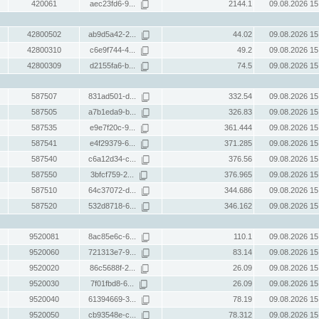
420061
aec23fd6-9...
2144.1
09.08.2026 15
42800502
ab9d5a42-2...
44.02
09.08.2026 15
42800310
c6e9f744-4...
49.2
09.08.2026 15
42800309
d2155fa6-b...
74.5
09.08.2026 15
587507
831ad501-d...
332.54
09.08.2026 15
587505
a7b1eda9-b...
326.83
09.08.2026 15
587535
e9e7f20c-9...
361.444
09.08.2026 15
587541
e4f29379-6...
371.285
09.08.2026 15
587540
c6a12d34-c...
376.56
09.08.2026 15
587550
3bfcf759-2...
376.965
09.08.2026 15
587510
64c37072-d...
344.686
09.08.2026 15
587520
532d8718-6...
346.162
09.08.2026 15
9520081
8ac85e6c-6...
110.1
09.08.2026 15
9520060
721313e7-9...
83.14
09.08.2026 15
9520020
86c5688f-2...
26.09
09.08.2026 15
9520030
7f01fbd8-6...
26.09
09.08.2026 15
9520040
61394669-3...
78.19
09.08.2026 15
9520050
cb93548e-c...
78.312
09.08.2026 15