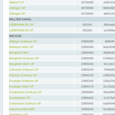
Wintrich UP
26700400
a392113c
Zeltingen OP
26700580
8b802863
Zeltingen UP
26700600
d867e7e9
MALZER KANAL
LIEBENWALDE OP
581540
3f8ceb6d
LIEBENWALDE UP
581550
a1cf60be
NECKAR
Aldingen Schleuse UP
23800280
dfdfb4ff
Beihingen Wehr UP
23800360
8a2e3048
Besigheim SKA
23800460
46d8ed02
Besigheim Schleuse UP
23800480
57db82c7
Besigheim Wehr UP
23800440
42c11b7a
Cannstatt Schleuse UP
23800240
7068d262
Deizisau Schleuse UP
23800120
c5b6243d
Esslingen Schleuse UP
23800180
130a3761
Esslingen Wehr OP
23800176
31c32a38
Feudenheim Schleuse UP
23800840
48a939b9
Gundelsheim UP
23800620
fc1072e4
Guttenbach Schleuse UP
23800660
bd36404b
Hassmersheim AMS
23800630
0e1b8ae0
Heidelberg UP
23800760
827b2685