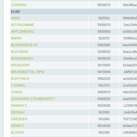
TÖNNING
9520070
00e386ac
ELBE
AKEN
502010
094b96e5
ALTENGAMME
5930070
2ee12b9a
ARTLENBURG
5930050
b3492c68
BARBY
502070
939f82ec
BLANKENESE UF
5952065
bacb459b
BLECKEDE
5930020
6aa1cd8e
BOIZENBURG
5930033
33e0bce0
BROKDORF
5970050
610ab204
BRUNSBÜTTEL MPM
5970094
d4f5f719
BUNTHAUS
5952020
ae1b91d0
COSWIG
501470
1ce53a59
CRANZ
5950070
e6b42536
CUXHAVEN STEUBENHÖFT
5990020
aad49293
DAMNATZ
5910030
c233674f
DESSAU
502000
1edc5fa4
DRESDEN
501060
70272185
DÖMITZ
5910025
6e3ea719
ELSTER
501390
c093b557