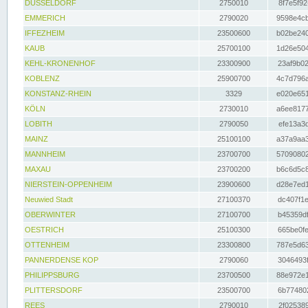
DÜSSELDORF
2750010
8f7e5f92
EMMERICH
2790020
9598e4cb
IFFEZHEIM
23500600
b02be240
KAUB
25700100
1d26e504
KEHL-KRONENHOF
23300900
23af9b02
KOBLENZ
25900700
4c7d796a
KONSTANZ-RHEIN
3329
e020e651
KÖLN
2730010
a6ee8177
LOBITH
2790050
efe13a3d
MAINZ
25100100
a37a9aa3
MANNHEIM
23700700
57090802
MAXAU
23700200
b6c6d5c8
NIERSTEIN-OPPENHEIM
23900600
d28e7ed1
Neuwied Stadt
27100370
dc407f1e
OBERWINTER
27100700
b45359df
OESTRICH
25100300
665be0fe
OTTENHEIM
23300800
787e5d63
PANNERDENSE KOP
2790060
3046493f
PHILIPPSBURG
23700500
88e972e1
PLITTERSDORF
23500700
6b774802
REES
2790010
2f025389