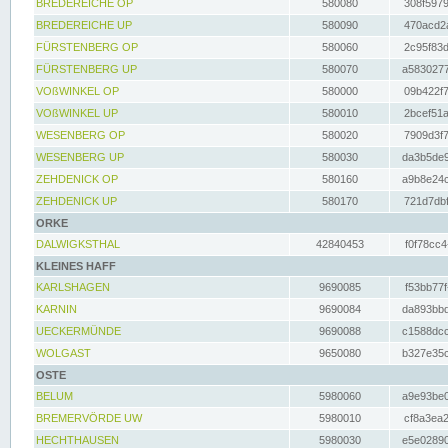
BREDEREICHE OP
580080
308f5979
BREDEREICHE UP
580090
470acd2a
FÜRSTENBERG OP
580060
2c95f83d
FÜRSTENBERG UP
580070
a5830277
VOßWINKEL OP
580000
09b422f7
VOßWINKEL UP
580010
2bcef51a
WESENBERG OP
580020
7909d3f7
WESENBERG UP
580030
da3b5de9
ZEHDENICK OP
580160
a9b8e24c
ZEHDENICK UP
580170
721d7dbf
ORKE
DALWIGKSTHAL
42840453
f0f78cc4
KLEINES HAFF
KARLSHAGEN
9690085
f53bb77f
KARNIN
9690084
da893bbd
UECKERMÜNDE
9690088
c1588dcc
WOLGAST
9650080
b327e35c
OSTE
BELUM
5980060
a9e93be0
BREMERVÖRDE UW
5980010
cf8a3ea2
HECHTHAUSEN
5980030
e5e02890