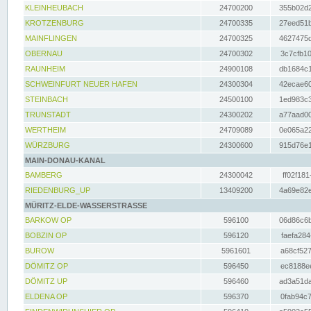
KLEINHEUBACH
24700200
355b02d2
KROTZENBURG
24700335
27eed51b
MAINFLINGEN
24700325
4627475d
OBERNAU
24700302
3c7cfb10
RAUNHEIM
24900108
db1684c1
SCHWEINFURT NEUER HAFEN
24300304
42ecae60
STEINBACH
24500100
1ed983c3
TRUNSTADT
24300202
a77aad00
WERTHEIM
24709089
0e065a22
WÜRZBURG
24300600
915d76e1
MAIN-DONAU-KANAL
BAMBERG
24300042
ff02f181
RIEDENBURG_UP
13409200
4a69e82e
MÜRITZ-ELDE-WASSERSTRASSE
BARKOW OP
596100
06d86c6b
BOBZIN OP
596120
faefa284
BUROW
5961601
a68cf527
DÖMITZ OP
596450
ec8188ee
DÖMITZ UP
596460
ad3a51da
ELDENA OP
596370
0fab94c7