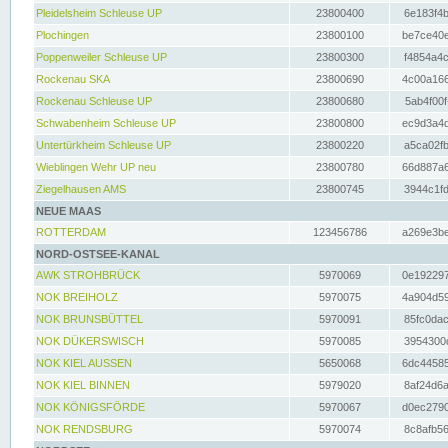
Pleidelsheim Schleuse UP
23800400
6e183f4b
Plochingen
23800100
be7ce40e
Poppenweiler Schleuse UP
23800300
f4854a4c
Rockenau SKA
23800690
4c00a166
Rockenau Schleuse UP
23800680
5ab4f00f
Schwabenheim Schleuse UP
23800800
ec9d3a4d
Untertürkheim Schleuse UP
23800220
a5ca02fb
Wieblingen Wehr UP neu
23800780
66d887a6
Ziegelhausen AMS
23800745
3944c1fd
NEUE MAAS
ROTTERDAM
123456786
a269e3be
NORD-OSTSEE-KANAL
AWK STROHBRÜCK
5970069
0e192297
NOK BREIHOLZ
5970075
4a904d59
NOK BRUNSBÜTTEL
5970091
85fc0dac
NOK DÜKERSWISCH
5970085
3954300d
NOK KIEL AUSSEN
5650068
6dc44585
NOK KIEL BINNEN
5979020
8af24d6a
NOK KÖNIGSFÖRDE
5970067
d0ec2790
NOK RENDSBURG
5970074
8c8afb56