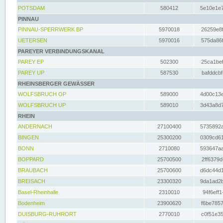
POTSDAM
580412
5e10e1e7
PINNAU
PINNAU-SPERRWERK BP
5970018
26259e8f
UETERSEN
5970016
575da86f
PAREYER VERBINDUNGSKANAL
PAREY EP
502300
25ca1bef
PAREY UP
587530
bafddcbf
RHEINSBERGER GEWÄSSER
WOLFSBRUCH OP
589000
4d00c13e
WOLFSBRUCH UP
589010
3d43a8d7
RHEIN
ANDERNACH
27100400
5735892a
BINGEN
25300200
0309cd61
BONN
2710080
593647aa
BOPPARD
25700500
2ff6379d
BRAUBACH
25700600
d6dc44d1
BREISACH
23300320
9da1ad2b
Basel-Rheinhalle
2310010
94f6eff1
Bodenheim
23900620
f6be7857
DUISBURG-RUHRORT
2770010
c0f51e35