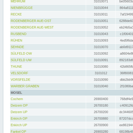
MEHRUM
31010071
be05603a
NIENBRÜGGE
31010044
864a8111
RECKE
31010011
7af19499
RODENBERGER AUE-OST
31010051
6288de60
RODENBERGER AUE-WEST
31010052
eb24b5a3
RUSBEND
31010043
c1f06401
RÜHEN
31010093
4ed5f6da
SEHNDE
31010070
ab0d9117
SÜLFELD OW
31010092
a8604e8f
SÜLFELD UW
31010091
892183d6
THUNE
31010080
42b865fb
VELSDORF
3101012
36f80081
VORSFELDE
31010090
dbb2bb9f
WARBER GRABEN
31010040
2f1080ba
MOSEL
Cochem
26900400
768df4e9
Detzem OP
26700180
c40912fd
Detzem UP
26700200
dc344605
Enkirch OP
26700880
87207dcd
Enkirch UP
26700900
ee861944
Fankel OP
26900280
68198b48