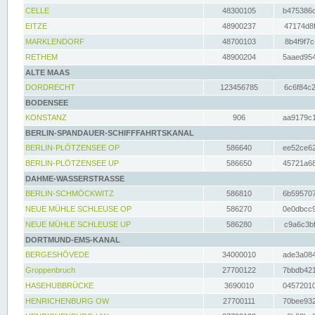
CELLE
48300105
b475386c
EITZE
48900237
47174d8f
MARKLENDORF
48700103
8b4f9f7c
RETHEM
48900204
5aaed954
ALTE MAAS
DORDRECHT
123456785
6c6f84c2
BODENSEE
KONSTANZ
906
aa9179c1
BERLIN-SPANDAUER-SCHIFFFAHRTSKANAL
BERLIN-PLÖTZENSEE OP
586640
ee52ce62
BERLIN-PLÖTZENSEE UP
586650
45721a68
DAHME-WASSERSTRASSE
BERLIN-SCHMÖCKWITZ
586810
6b595707
NEUE MÜHLE SCHLEUSE OP
586270
0e0dbcc9
NEUE MÜHLE SCHLEUSE UP
586280
c9a6c3bf
DORTMUND-EMS-KANAL
BERGESHÖVEDE
34000010
ade3a084
Groppenbruch
27700122
7bbdb421
HASEHUBBRÜCKE
3690010
04572010
HENRICHENBURG OW
27700111
70bee932