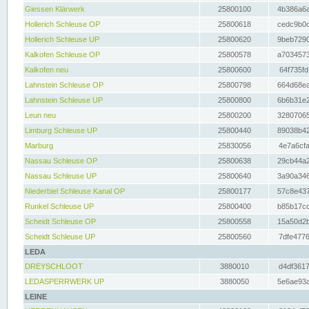
Giessen Klärwerk
25800100
4b386a6a
Hollerich Schleuse OP
25800618
cedc9b0c
Hollerich Schleuse UP
25800620
9beb7290
Kalkofen Schleuse OP
25800578
a7034573
Kalkofen neu
25800600
64f735fd
Lahnstein Schleuse OP
25800798
664d68ea
Lahnstein Schleuse UP
25800800
6b6b31e2
Leun neu
25800200
32807065
Limburg Schleuse UP
25800440
89038b42
Marburg
25830056
4e7a6cfa
Nassau Schleuse OP
25800638
29cb44a2
Nassau Schleuse UP
25800640
3a90a346
Niederbiel Schleuse Kanal OP
25800177
57c8e437
Runkel Schleuse UP
25800400
b85b17cc
Scheidt Schleuse OP
25800558
15a50d2b
Scheidt Schleuse UP
25800560
7dfe4776
LEDA
DREYSCHLOOT
3880010
d4df3617
LEDASPERRWERK UP
3880050
5e6ae93a
LEINE