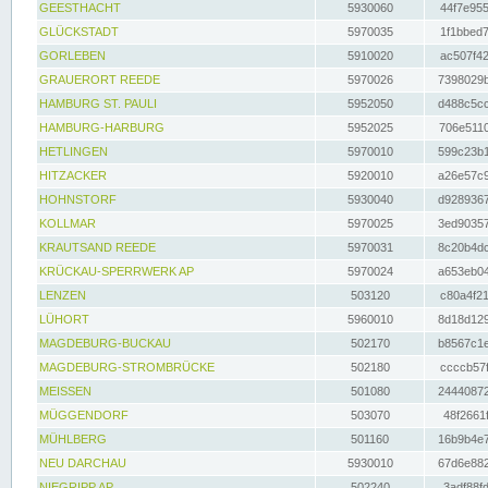
GEESTHACHT
5930060
44f7e955
GLÜCKSTADT
5970035
1f1bbed7
GORLEBEN
5910020
ac507f42
GRAUERORT REEDE
5970026
7398029b
HAMBURG ST. PAULI
5952050
d488c5cc
HAMBURG-HARBURG
5952025
706e5110
HETLINGEN
5970010
599c23b1
HITZACKER
5920010
a26e57c9
HOHNSTORF
5930040
d9289367
KOLLMAR
5970025
3ed90357
KRAUTSAND REEDE
5970031
8c20b4dc
KRÜCKAU-SPERRWERK AP
5970024
a653eb04
LENZEN
503120
c80a4f21
LÜHORT
5960010
8d18d129
MAGDEBURG-BUCKAU
502170
b8567c1e
MAGDEBURG-STROMBRÜCKE
502180
ccccb57f
MEISSEN
501080
24440872
MÜGGENDORF
503070
48f2661f
MÜHLBERG
501160
16b9b4e7
NEU DARCHAU
5930010
67d6e882
NIEGRIPP AP
502240
3adf88fd