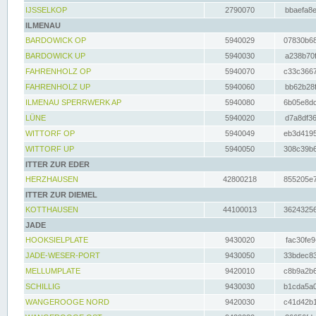
IJSSELKOP
2790070
bbaefa8e
ILMENAU
BARDOWICK OP
5940029
07830b68
BARDOWICK UP
5940030
a238b70f
FAHRENHOLZ OP
5940070
c33c3667
FAHRENHOLZ UP
5940060
bb62b28f
ILMENAU SPERRWERK AP
5940080
6b05e8dc
LÜNE
5940020
d7a8df36
WITTORF OP
5940049
eb3d4195
WITTORF UP
5940050
308c39b6
ITTER ZUR EDER
HERZHAUSEN
42800218
855205e7
ITTER ZUR DIEMEL
KOTTHAUSEN
44100013
36243256
JADE
HOOKSIELPLATE
9430020
fac30fe9
JADE-WESER-PORT
9430050
33bdec83
MELLUMPLATE
9420010
c8b9a2b6
SCHILLIG
9430030
b1cda5a0
WANGEROOGE NORD
9420030
c41d42b1