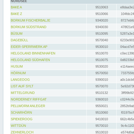
NORDSEE
BAKE A
9510063
e8daa3e2
BAKE Z
9510066
104fdc24
BORKUM FISCHERBALJE
9340020
8727ebfd
BORKUM SÜDSTRAND
9340030
478f21e9
BÜSUM
9510095
5287a3e1
DAGEBÜLL
9570040
6233e901
EIDER-SPERRWERK AP
9530010
04acd7e5
HELGOLAND BINNENHAFEN
9510070
c0ec139b
HELGOLAND SÜDHAFEN
9510075
0d8233b8
HUSUM
9530020
e114aeec
HÖRNUM
9570050
733755fd
LANGEOOG
9390010
a0c1dcb6
LIST AUF SYLT
9570070
5e92d73f
MITTELGRUND
9510132
3ff99b92
NORDERNEY RIFFGAT
9360010
c0244c0e
PELLWORM ANLEGER
9550021
2852b9ab
SCHARHÖRN
9510060
f0197bcf
SPIEKEROOG
9410010
662c4b5e
WITTDÜN
9570010
9c4c11f2
ZEHNERLOCH
9510010
e574d0af