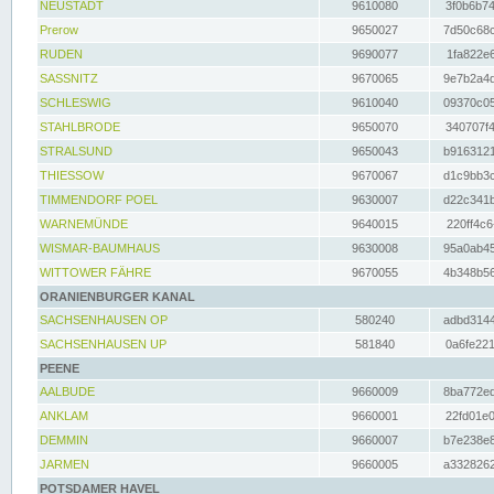
NEUSTADT
9610080
3f0b6b74
Prerow
9650027
7d50c68c
RUDEN
9690077
1fa822e6
SASSNITZ
9670065
9e7b2a4d
SCHLESWIG
9610040
09370c05
STAHLBRODE
9650070
340707f4
STRALSUND
9650043
b9163121
THIESSOW
9670067
d1c9bb3c
TIMMENDORF POEL
9630007
d22c341b
WARNEMÜNDE
9640015
220ff4c6
WISMAR-BAUMHAUS
9630008
95a0ab45
WITTOWER FÄHRE
9670055
4b348b56
ORANIENBURGER KANAL
SACHSENHAUSEN OP
580240
adbd3144
SACHSENHAUSEN UP
581840
0a6fe221
PEENE
AALBUDE
9660009
8ba772ed
ANKLAM
9660001
22fd01e0
DEMMIN
9660007
b7e238e8
JARMEN
9660005
a3328262
POTSDAMER HAVEL