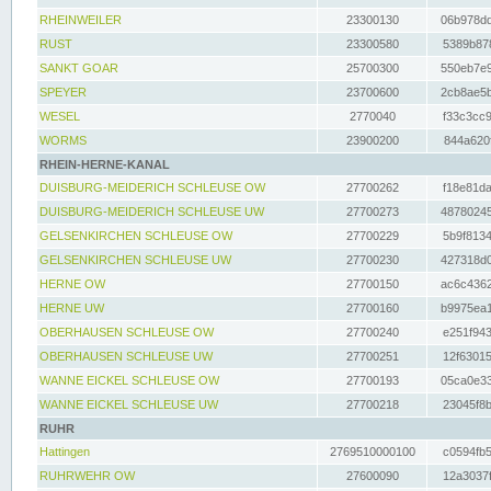
RHEINWEILER
23300130
06b978dd
RUST
23300580
5389b878
SANKT GOAR
25700300
550eb7e9
SPEYER
23700600
2cb8ae5b
WESEL
2770040
f33c3cc9
WORMS
23900200
844a620f
RHEIN-HERNE-KANAL
DUISBURG-MEIDERICH SCHLEUSE OW
27700262
f18e81da
DUISBURG-MEIDERICH SCHLEUSE UW
27700273
48780245
GELSENKIRCHEN SCHLEUSE OW
27700229
5b9f8134
GELSENKIRCHEN SCHLEUSE UW
27700230
427318d0
HERNE OW
27700150
ac6c4362
HERNE UW
27700160
b9975ea1
OBERHAUSEN SCHLEUSE OW
27700240
e251f943
OBERHAUSEN SCHLEUSE UW
27700251
12f63015
WANNE EICKEL SCHLEUSE OW
27700193
05ca0e33
WANNE EICKEL SCHLEUSE UW
27700218
23045f8b
RUHR
Hattingen
2769510000100
c0594fb5
RUHRWEHR OW
27600090
12a3037f