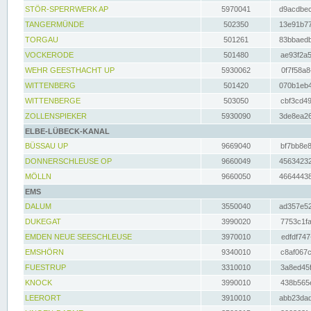
STÖR-SPERRWERK AP
5970041
d9acdbec
TANGERMÜNDE
502350
13e91b77
TORGAU
501261
83bbaedb
VOCKERODE
501480
ae93f2a5
WEHR GEESTHACHT UP
5930062
0f7f58a8
WITTENBERG
501420
070b1eb4
WITTENBERGE
503050
cbf3cd49
ZOLLENSPIEKER
5930090
3de8ea26
ELBE-LÜBECK-KANAL
BÜSSAU UP
9669040
bf7bb8e8
DONNERSCHLEUSE OP
9660049
45634232
MÖLLN
9660050
46644438
EMS
DALUM
3550040
ad357e52
DUKEGAT
3990020
7753c1fa
EMDEN NEUE SEESCHLEUSE
3970010
edfdf747
EMSHÖRN
9340010
c8af067c
FUESTRUP
3310010
3a8ed45f
KNOCK
3990010
438b565e
LEERORT
3910010
abb23dad