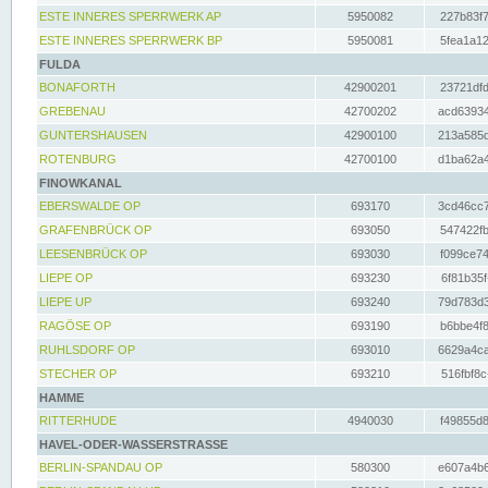
ESTE INNERES SPERRWERK AP
5950082
227b83f7
ESTE INNERES SPERRWERK BP
5950081
5fea1a12
FULDA
BONAFORTH
42900201
23721dfd
GREBENAU
42700202
acd63934
GUNTERSHAUSEN
42900100
213a585d
ROTENBURG
42700100
d1ba62a4
FINOWKANAL
EBERSWALDE OP
693170
3cd46cc7
GRAFENBRÜCK OP
693050
547422fb
LEESENBRÜCK OP
693030
f099ce74
LIEPE OP
693230
6f81b35f
LIEPE UP
693240
79d783d3
RAGÖSE OP
693190
b6bbe4f8
RUHLSDORF OP
693010
6629a4ca
STECHER OP
693210
516fbf8c
HAMME
RITTERHUDE
4940030
f49855d8
HAVEL-ODER-WASSERSTRASSE
BERLIN-SPANDAU OP
580300
e607a4b6