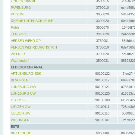
LINGEN-DARME
3500015
200363fc
PAPENBURG
3790010
ec4a598d
POGUM
3950020
5d1e4350
RHEINE UNTERSCHLEUSE
3390020
50a449ba
Rühle
3500070
15456f75
TERBORG
3910020
244cae8b
VERSEN WEHR OP
3730001
86f8dbab
VERSEN WEHRDURCHSTICH
3730010
6de43652
WEENER
3790020
aa6af4e6
Wachendorf
3500031
88698229
ELBESEITENKANAL
ARTLENBURG-ESK
90100122
7fec2f4f
BEVENSEN
90100112
b8997708
LÜNEBURG OW
90100121
c7364d1e
LÜNEBURG UW
90100120
d18033cd
OSLOSS
90100100
6c5b6422
UELZEN OW
90100111
728bd3e3
UELZEN UW
90100110
0d0082cf
WITTINGEN
90100101
9cf795ce
ESTE
BUXTEHUDE
5950080
8a08c920