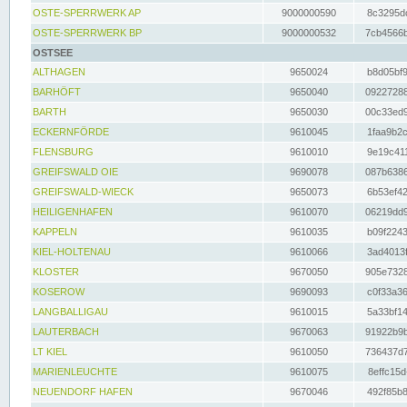
OSTE-SPERRWERK AP
9000000590
8c3295dc
OSTE-SPERRWERK BP
9000000532
7cb4566b
OSTSEE
ALTHAGEN
9650024
b8d05bf9
BARHÖFT
9650040
09227288
BARTH
9650030
00c33ed9
ECKERNFÖRDE
9610045
1faa9b2c
FLENSBURG
9610010
9e19c411
GREIFSWALD OIE
9690078
087b6386
GREIFSWALD-WIECK
9650073
6b53ef42
HEILIGENHAFEN
9610070
06219dd9
KAPPELN
9610035
b09f2243
KIEL-HOLTENAU
9610066
3ad4013f
KLOSTER
9670050
905e7328
KOSEROW
9690093
c0f33a36
LANGBALLIGAU
9610015
5a33bf14
LAUTERBACH
9670063
91922b9b
LT KIEL
9610050
736437d7
MARIENLEUCHTE
9610075
8effc15d
NEUENDORF HAFEN
9670046
492f85b8