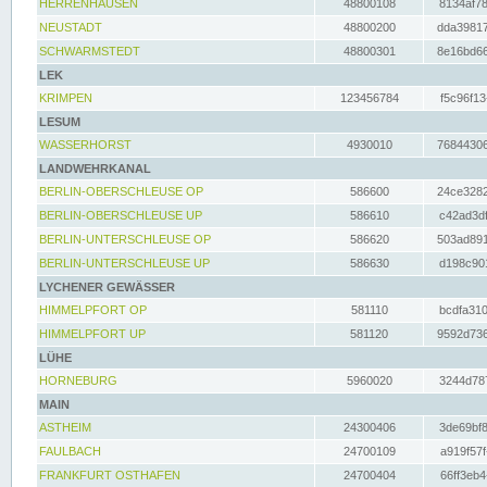
HERRENHAUSEN
48800108
8134af78
NEUSTADT
48800200
dda39817
SCHWARMSTEDT
48800301
8e16bd66
LEK
KRIMPEN
123456784
f5c96f13
LESUM
WASSERHORST
4930010
76844306
LANDWEHRKANAL
BERLIN-OBERSCHLEUSE OP
586600
24ce3282
BERLIN-OBERSCHLEUSE UP
586610
c42ad3df
BERLIN-UNTERSCHLEUSE OP
586620
503ad891
BERLIN-UNTERSCHLEUSE UP
586630
d198c901
LYCHENER GEWÄSSER
HIMMELPFORT OP
581110
bcdfa310
HIMMELPFORT UP
581120
9592d736
LÜHE
HORNEBURG
5960020
3244d787
MAIN
ASTHEIM
24300406
3de69bf8
FAULBACH
24700109
a919f57f
FRANKFURT OSTHAFEN
24700404
66ff3eb4