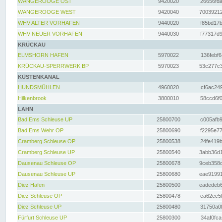
WANGEROOGE OST
9420020
26656fda
WANGEROOGE WEST
9420040
70039212
WHV ALTER VORHAFEN
9440020
f85bd17b
WHV NEUER VORHAFEN
9440030
f77317d9
KRÜCKAU
ELMSHORN HAFEN
5970022
136febf6
KRÜCKAU-SPERRWERK BP
5970023
53c277c3
KÜSTENKANAL
HUNDSMÜHLEN
4960020
cf6ac249
Hilkenbrook
3800010
58ccd6f0
LAHN
Bad Ems Schleuse UP
25800700
c005afb9
Bad Ems Wehr OP
25800690
f2295e77
Cramberg Schleuse OP
25800538
24fe419b
Cramberg Schleuse UP
25800540
3abb36d1
Dausenau Schleuse OP
25800678
9ceb358c
Dausenau Schleuse UP
25800680
eae91991
Diez Hafen
25800500
eadedeb6
Diez Schleuse OP
25800478
ea62ec5f
Diez Schleuse UP
25800480
31750a0f
Fürfurt Schleuse UP
25800300
34af0fca