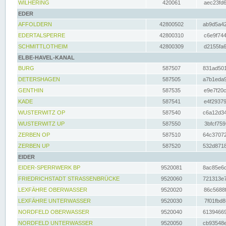
WILHERING
420061
aec23fd6
EDER
AFFOLDERN
42800502
ab9d5a42
EDERTALSPERRE
42800310
c6e9f744
SCHMITTLOTHEIM
42800309
d2155fa6
ELBE-HAVEL-KANAL
BURG
587507
831ad501
DETERSHAGEN
587505
a7b1eda9
GENTHIN
587535
e9e7f20c
KADE
587541
e4f29379
WUSTERWITZ OP
587540
c6a12d34
WUSTERWITZ UP
587550
3bfcf759
ZERBEN OP
587510
64c37072
ZERBEN UP
587520
532d8718
EIDER
EIDER-SPERRWERK BP
9520081
8ac85e6c
FRIEDRICHSTADT STRASSENBRÜCKE
9520060
721313e7
LEXFÄHRE OBERWASSER
9520020
86c5688f
LEXFÄHRE UNTERWASSER
9520030
7f01fbd8
NORDFELD OBERWASSER
9520040
61394669
NORDFELD UNTERWASSER
9520050
cb93548e