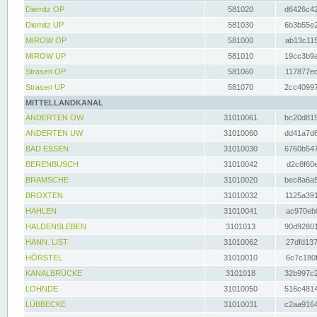
Diemitz OP
581020
d6426c42
Diemitz UP
581030
6b3b55e2
MIROW OP
581000
ab13c115
MIROW UP
581010
19cc3b9a
Strasen OP
581060
117877ec
Strasen UP
581070
2cc40997
MITTELLANDKANAL
ANDERTEN OW
31010061
bc20d819
ANDERTEN UW
31010060
dd41a7d6
BAD ESSEN
31010030
6760b547
BERENBUSCH
31010042
d2c8f60e
BRAMSCHE
31010020
bec8a6a5
BROXTEN
31010032
1125a391
HAHLEN
31010041
ac970eb0
HALDENSLEBEN
3101013
90d92801
HANN. LIST
31010062
27dfd137
HÖRSTEL
31010010
6c7c180f
KANALBRÜCKE
3101018
32b997c2
LOHNDE
31010050
516c4814
LÜBBECKE
31010031
c2aa9164