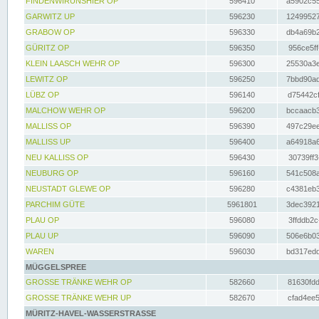
FINDENWIRUNSHIER OP
596410
a5902c55
GARWITZ UP
596230
12499527
GRABOW OP
596330
db4a69b2
GÜRITZ OP
596350
956ce5ff
KLEIN LAASCH WEHR OP
596300
25530a3e
LEWITZ OP
596250
7bbd90ad
LÜBZ OP
596140
d75442cf
MALCHOW WEHR OP
596200
bccaacb3
MALLISS OP
596390
497c29ee
MALLISS UP
596400
a64918a6
NEU KALLISS OP
596430
30739ff3
NEUBURG OP
596160
541c508a
NEUSTADT GLEWE OP
596280
c4381eb3
PARCHIM GÜTE
5961801
3dec3921
PLAU OP
596080
3ffddb2c
PLAU UP
596090
506e6b03
WAREN
596030
bd317edd
MÜGGELSPREE
GROSSE TRÄNKE WEHR OP
582660
81630fdd
GROSSE TRÄNKE WEHR UP
582670
cfad4ee5
MÜRITZ-HAVEL-WASSERSTRASSE