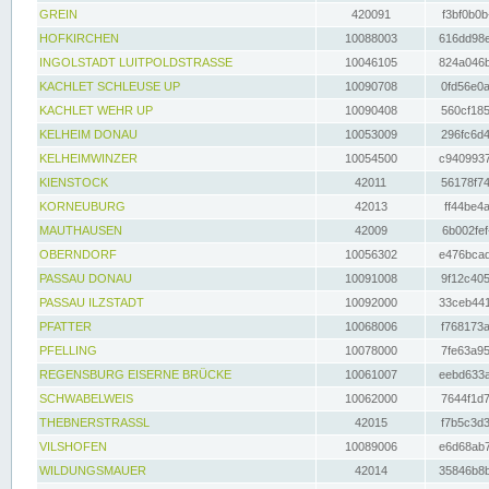
GREIN
420091
f3bf0b0b
HOFKIRCHEN
10088003
616dd98e
INGOLSTADT LUITPOLDSTRASSE
10046105
824a046b
KACHLET SCHLEUSE UP
10090708
0fd56e0a
KACHLET WEHR UP
10090408
560cf185
KELHEIM DONAU
10053009
296fc6d4
KELHEIMWINZER
10054500
c9409937
KIENSTOCK
42011
56178f74
KORNEUBURG
42013
ff44be4a
MAUTHAUSEN
42009
6b002fef
OBERNDORF
10056302
e476bcad
PASSAU DONAU
10091008
9f12c405
PASSAU ILZSTADT
10092000
33ceb441
PFATTER
10068006
f768173a
PFELLING
10078000
7fe63a95
REGENSBURG EISERNE BRÜCKE
10061007
eebd633a
SCHWABELWEIS
10062000
7644f1d7
THEBNERSTRASSL
42015
f7b5c3d3
VILSHOFEN
10089006
e6d68ab7
WILDUNGSMAUER
42014
35846b8b