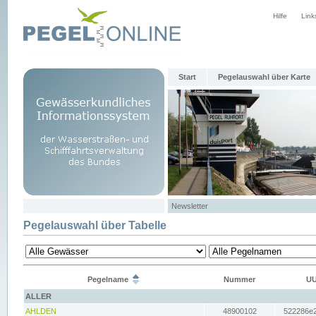
Hilfe
Link
Start
Pegelauswahl über Karte
Newsletter
Pegelauswahl über Tabelle
Pegelname
Nummer
UU
ALLER
AHLDEN
48900102
522286e2