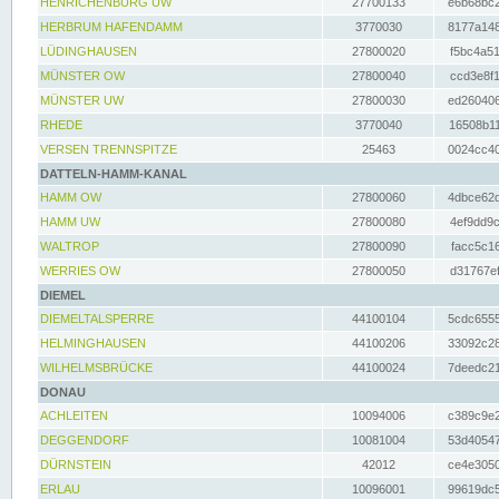
HENRICHENBURG UW
27700133
e6b68bc2
HERBRUM HAFENDAMM
3770030
8177a148
LÜDINGHAUSEN
27800020
f5bc4a51
MÜNSTER OW
27800040
ccd3e8f1
MÜNSTER UW
27800030
ed260406
RHEDE
3770040
16508b11
VERSEN TRENNSPITZE
25463
0024cc40
DATTELN-HAMM-KANAL
HAMM OW
27800060
4dbce62d
HAMM UW
27800080
4ef9dd9c
WALTROP
27800090
facc5c16
WERRIES OW
27800050
d31767ef
DIEMEL
DIEMELTALSPERRE
44100104
5cdc6555
HELMINGHAUSEN
44100206
33092c28
WILHELMSBRÜCKE
44100024
7deedc21
DONAU
ACHLEITEN
10094006
c389c9e2
DEGGENDORF
10081004
53d40547
DÜRNSTEIN
42012
ce4e3050
ERLAU
10096001
99619dc5