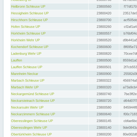
Heilbronn Schleuse UP
23800560
f77df170
Hessigheim Schleuse UP
23800420
23517de9
Hirschhorn Schleuse UP
23800700
acf505dd
Hofen Schleuse UP
23800260
cf2af1a4
Horkheim Schleuse UP
23800557
b76bf04c
Horkheim Wehr UP
23800520
d9b441a5
Kochendorf Schleuse UP
23800600
8f695e71
Ladenburg Wehr UP
23800820
70cee7df
Lauffen
23800500
8559d1a0
Lauffen Schleuse UP
23800501
2f7cb553
Mannheim Neckar
23800900
25582d3f
Marbach Schleuse UP
23800322
456974a8
Marbach Wehr UP
23800320
a73a9cb4
Neckargemünd Schleuse UP
23800740
7be3ff2e
Neckarsteinach Schleuse UP
23800720
d64d07f7
Neckarsulm Wehr UP
23800580
845944f8
Neckarzimmern Schleuse UP
23800640
f00c7183
Oberesslingen Schleuse UP
23800145
cbfae6bc
Oberesslingen Wehr UP
23800140
9de0843a
Obertürkheim Schleuse UP
23800200
80e002d8