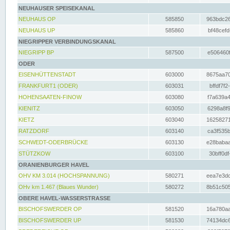
NEUHAUSER SPEISEKANAL
NEUHAUS OP
585850
963bdc26
NEUHAUS UP
585860
bf48cefd
NIEGRIPPER VERBINDUNGSKANAL
NIEGRIPP BP
587500
e506460f
ODER
EISENHÜTTENSTADT
603000
8675aa70
FRANKFURT1 (ODER)
603031
bffdf7f2
HOHENSAATEN-FINOW
603080
f7a639a4
KIENITZ
603050
6298a8f9
KIETZ
603040
16258271
RATZDORF
603140
ca3f535b
SCHWEDT-ODERBRÜCKE
603130
e28babaa
STÜTZKOW
603100
30bff0df
ORANIENBURGER HAVEL
OHV KM 3.014 (HOCHSPANNUNG)
580271
eea7e3dc
OHv km 1.467 (Blaues Wunder)
580272
8b51c505
OBERE HAVEL-WASSERSTRASSE
BISCHOFSWERDER OP
581520
16a780aa
BISCHOFSWERDER UP
581530
74134dc6