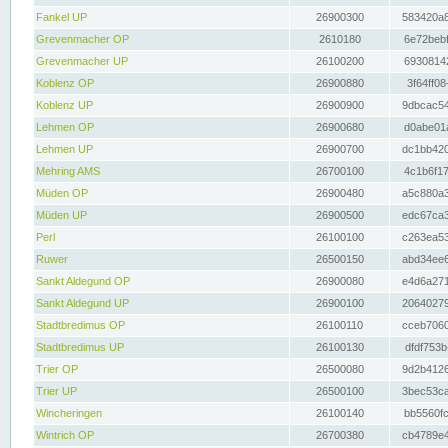
Fankel UP
26900300
583420a8
Grevenmacher OP
2610180
6e72bebf
Grevenmacher UP
26100200
69308142
Koblenz OP
26900880
3f64ff08
Koblenz UP
26900900
9dbcac54
Lehmen OP
26900680
d0abe01a
Lehmen UP
26900700
dc1bb420
Mehring AMS
26700100
4c1b6f17
Müden OP
26900480
a5c880a3
Müden UP
26900500
edc67ca3
Perl
26100100
c263ea53
Ruwer
26500150
abd34ee6
Sankt Aldegund OP
26900080
e4d6a271
Sankt Aldegund UP
26900100
20640279
Stadtbredimus OP
26100110
cceb7060
Stadtbredimus UP
26100130
dfdf753b
Trier OP
26500080
9d2b4126
Trier UP
26500100
3bec53ca
Wincheringen
26100140
bb5560fc
Wintrich OP
26700380
cb4789e4