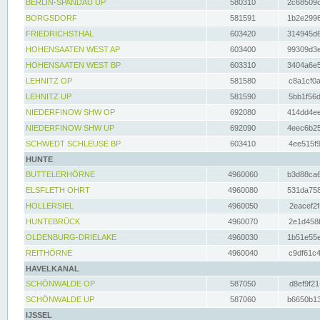
BERLIN-SPANDAU UP
580310
2c68509c
BORGSDORF
581591
1b2e2996
FRIEDRICHSTHAL
603420
314945d6
HOHENSAATEN WEST AP
603400
99309d3e
HOHENSAATEN WEST BP
603310
3404a6e5
LEHNITZ OP
581580
c8a1cf0a
LEHNITZ UP
581590
5bb1f56d
NIEDERFINOW SHW OP
692080
414dd4ee
NIEDERFINOW SHW UP
692090
4eec6b25
SCHWEDT SCHLEUSE BP
603410
4ee515f9
HUNTE
BUTTELERHÖRNE
4960060
b3d88ca6
ELSFLETH OHRT
4960080
531da758
HOLLERSIEL
4960050
2eacef2f
HUNTEBRÜCK
4960070
2e1d458b
OLDENBURG-DRIELAKE
4960030
1b51e55e
REITHÖRNE
4960040
c9df61c4
HAVELKANAL
SCHÖNWALDE OP
587050
d8ef9f21
SCHÖNWALDE UP
587060
b6650b13
IJSSEL