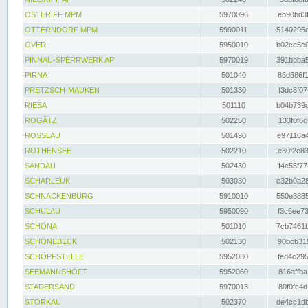
OSTERIFF MPM
5970096
eb90bd3f
OTTERNDORF MPM
5990011
5140295e
OVER
5950010
b02ce5c0
PINNAU-SPERRWERK AP
5970019
391bbba5
PIRNA
501040
85d686f1
PRETZSCH-MAUKEN
501330
f3dc8f07
RIESA
501110
b04b739d
ROGÄTZ
502250
133f0f6c
ROSSLAU
501490
e97116a4
ROTHENSEE
502210
e30f2e83
SANDAU
502430
f4c55f77
SCHARLEUK
503030
e32b0a28
SCHNACKENBURG
5910010
550e3885
SCHULAU
5950090
f3c6ee73
SCHÖNA
501010
7cb7461b
SCHÖNEBECK
502130
90bcb315
SCHÖPFSTELLE
5952030
fed4c295
SEEMANNSHÖFT
5952060
816affba
STADERSAND
5970013
80f0fc4d
STORKAU
502370
de4cc1db