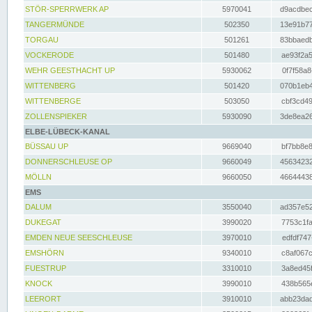
STÖR-SPERRWERK AP
5970041
d9acdbec
TANGERMÜNDE
502350
13e91b77
TORGAU
501261
83bbaedb
VOCKERODE
501480
ae93f2a5
WEHR GEESTHACHT UP
5930062
0f7f58a8
WITTENBERG
501420
070b1eb4
WITTENBERGE
503050
cbf3cd49
ZOLLENSPIEKER
5930090
3de8ea26
ELBE-LÜBECK-KANAL
BÜSSAU UP
9669040
bf7bb8e8
DONNERSCHLEUSE OP
9660049
45634232
MÖLLN
9660050
46644438
EMS
DALUM
3550040
ad357e52
DUKEGAT
3990020
7753c1fa
EMDEN NEUE SEESCHLEUSE
3970010
edfdf747
EMSHÖRN
9340010
c8af067c
FUESTRUP
3310010
3a8ed45f
KNOCK
3990010
438b565e
LEERORT
3910010
abb23dad