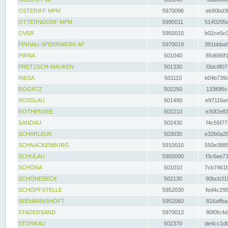
OSTERIFF MPM
5970096
eb90bd3f
OTTERNDORF MPM
5990011
5140295e
OVER
5950010
b02ce5c0
PINNAU-SPERRWERK AP
5970019
391bbba5
PIRNA
501040
85d686f1
PRETZSCH-MAUKEN
501330
f3dc8f07
RIESA
501110
b04b739d
ROGÄTZ
502250
133f0f6c
ROSSLAU
501490
e97116a4
ROTHENSEE
502210
e30f2e83
SANDAU
502430
f4c55f77
SCHARLEUK
503030
e32b0a28
SCHNACKENBURG
5910010
550e3885
SCHULAU
5950090
f3c6ee73
SCHÖNA
501010
7cb7461b
SCHÖNEBECK
502130
90bcb315
SCHÖPFSTELLE
5952030
fed4c295
SEEMANNSHÖFT
5952060
816affba
STADERSAND
5970013
80f0fc4d
STORKAU
502370
de4cc1db