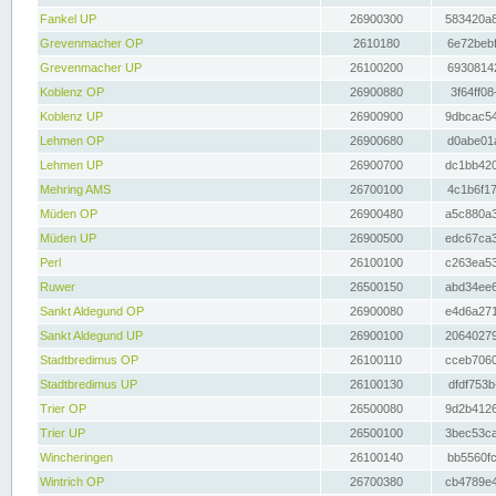
Fankel UP
26900300
583420a8
Grevenmacher OP
2610180
6e72bebf
Grevenmacher UP
26100200
69308142
Koblenz OP
26900880
3f64ff08
Koblenz UP
26900900
9dbcac54
Lehmen OP
26900680
d0abe01a
Lehmen UP
26900700
dc1bb420
Mehring AMS
26700100
4c1b6f17
Müden OP
26900480
a5c880a3
Müden UP
26900500
edc67ca3
Perl
26100100
c263ea53
Ruwer
26500150
abd34ee6
Sankt Aldegund OP
26900080
e4d6a271
Sankt Aldegund UP
26900100
20640279
Stadtbredimus OP
26100110
cceb7060
Stadtbredimus UP
26100130
dfdf753b
Trier OP
26500080
9d2b4126
Trier UP
26500100
3bec53ca
Wincheringen
26100140
bb5560fc
Wintrich OP
26700380
cb4789e4