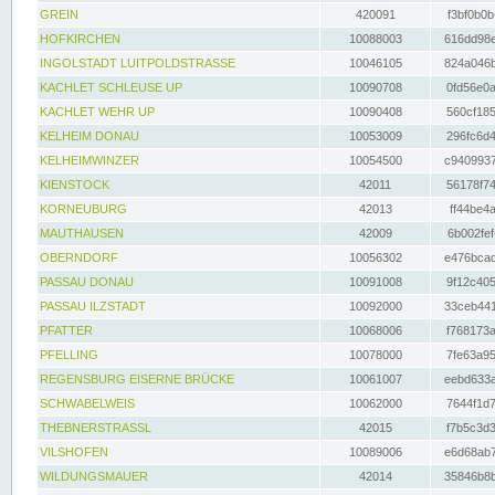
GREIN
420091
f3bf0b0b
HOFKIRCHEN
10088003
616dd98e
INGOLSTADT LUITPOLDSTRASSE
10046105
824a046b
KACHLET SCHLEUSE UP
10090708
0fd56e0a
KACHLET WEHR UP
10090408
560cf185
KELHEIM DONAU
10053009
296fc6d4
KELHEIMWINZER
10054500
c9409937
KIENSTOCK
42011
56178f74
KORNEUBURG
42013
ff44be4a
MAUTHAUSEN
42009
6b002fef
OBERNDORF
10056302
e476bcad
PASSAU DONAU
10091008
9f12c405
PASSAU ILZSTADT
10092000
33ceb441
PFATTER
10068006
f768173a
PFELLING
10078000
7fe63a95
REGENSBURG EISERNE BRÜCKE
10061007
eebd633a
SCHWABELWEIS
10062000
7644f1d7
THEBNERSTRASSL
42015
f7b5c3d3
VILSHOFEN
10089006
e6d68ab7
WILDUNGSMAUER
42014
35846b8b