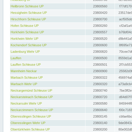
Heilbronn Schleuse UP
23800560
f77df170
Hessigheim Schleuse UP
23800420
23517de9
Hirschhorn Schleuse UP
23800700
acf505dd
Hofen Schleuse UP
23800260
cf2af1a4
Horkheim Schleuse UP
23800557
b76bf04c
Horkheim Wehr UP
23800520
d9b441a5
Kochendorf Schleuse UP
23800600
8f695e71
Ladenburg Wehr UP
23800820
70cee7df
Lauffen
23800500
8559d1a0
Lauffen Schleuse UP
23800501
2f7cb553
Mannheim Neckar
23800900
25582d3f
Marbach Schleuse UP
23800322
456974a8
Marbach Wehr UP
23800320
a73a9cb4
Neckargemünd Schleuse UP
23800740
7be3ff2e
Neckarsteinach Schleuse UP
23800720
d64d07f7
Neckarsulm Wehr UP
23800580
845944f8
Neckarzimmern Schleuse UP
23800640
f00c7183
Oberesslingen Schleuse UP
23800145
cbfae6bc
Oberesslingen Wehr UP
23800140
9de0843a
Obertürkheim Schleuse UP
23800200
80e002d8