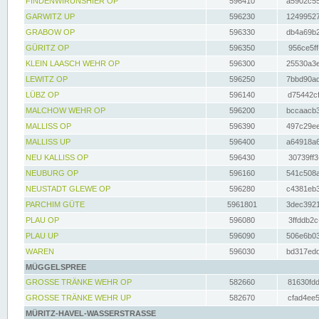
FINDENWIRUNSHIER OP
596410
a5902c55
GARWITZ UP
596230
12499527
GRABOW OP
596330
db4a69b2
GÜRITZ OP
596350
956ce5ff
KLEIN LAASCH WEHR OP
596300
25530a3e
LEWITZ OP
596250
7bbd90ad
LÜBZ OP
596140
d75442cf
MALCHOW WEHR OP
596200
bccaacb3
MALLISS OP
596390
497c29ee
MALLISS UP
596400
a64918a6
NEU KALLISS OP
596430
30739ff3
NEUBURG OP
596160
541c508a
NEUSTADT GLEWE OP
596280
c4381eb3
PARCHIM GÜTE
5961801
3dec3921
PLAU OP
596080
3ffddb2c
PLAU UP
596090
506e6b03
WAREN
596030
bd317edd
MÜGGELSPREE
GROSSE TRÄNKE WEHR OP
582660
81630fdd
GROSSE TRÄNKE WEHR UP
582670
cfad4ee5
MÜRITZ-HAVEL-WASSERSTRASSE