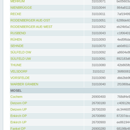
MEHRUM
31010071
be05603a
NIENBRÜGGE
31010044
864a8111
RECKE
31010011
7af19499
RODENBERGER AUE-OST
31010051
6288de60
RODENBERGER AUE-WEST
31010052
eb24b5a3
RUSBEND
31010043
c1f06401
RÜHEN
31010093
4ed5f6da
SEHNDE
31010070
ab0d9117
SÜLFELD OW
31010092
a8604e8f
SÜLFELD UW
31010091
892183d6
THUNE
31010080
42b865fb
VELSDORF
3101012
36f80081
VORSFELDE
31010090
dbb2bb9f
WARBER GRABEN
31010040
2f1080ba
MOSEL
Cochem
26900400
768df4e9
Detzem OP
26700180
c40912fd
Detzem UP
26700200
dc344605
Enkirch OP
26700880
87207dcd
Enkirch UP
26700900
ee861944
Fankel OP
26900280
68198b48