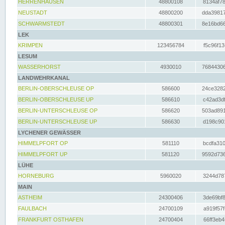
HERRENHAUSEN
48800108
8134af78
NEUSTADT
48800200
dda39817
SCHWARMSTEDT
48800301
8e16bd66
LEK
KRIMPEN
123456784
f5c96f13
LESUM
WASSERHORST
4930010
76844306
LANDWEHRKANAL
BERLIN-OBERSCHLEUSE OP
586600
24ce3282
BERLIN-OBERSCHLEUSE UP
586610
c42ad3df
BERLIN-UNTERSCHLEUSE OP
586620
503ad891
BERLIN-UNTERSCHLEUSE UP
586630
d198c901
LYCHENER GEWÄSSER
HIMMELPFORT OP
581110
bcdfa310
HIMMELPFORT UP
581120
9592d736
LÜHE
HORNEBURG
5960020
3244d787
MAIN
ASTHEIM
24300406
3de69bf8
FAULBACH
24700109
a919f57f
FRANKFURT OSTHAFEN
24700404
66ff3eb4