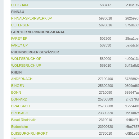
POTSDAM
580412
5e10e1e7
PINNAU
PINNAU-SPERRWERK BP
5970018
26259e8f
UETERSEN
5970016
575da86f
PAREYER VERBINDUNGSKANAL
PAREY EP
502300
25ca1bef
PAREY UP
587530
bafddcbf
RHEINSBERGER GEWÄSSER
WOLFSBRUCH OP
589000
4d00c13e
WOLFSBRUCH UP
589010
3d43a8d7
RHEIN
ANDERNACH
27100400
5735892a
BINGEN
25300200
0309cd61
BONN
2710080
593647aa
BOPPARD
25700500
2ff6379d
BRAUBACH
25700600
d6dc44d1
BREISACH
23300320
9da1ad2b
Basel-Rheinhalle
2310010
94f6eff1
Bodenheim
23900620
f6be7857
DUISBURG-RUHRORT
2770010
c0f51e35