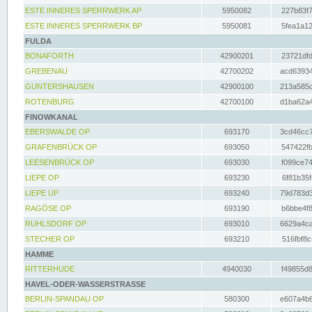
ESTE INNERES SPERRWERK AP
5950082
227b83f7
ESTE INNERES SPERRWERK BP
5950081
5fea1a12
FULDA
BONAFORTH
42900201
23721dfd
GREBENAU
42700202
acd63934
GUNTERSHAUSEN
42900100
213a585d
ROTENBURG
42700100
d1ba62a4
FINOWKANAL
EBERSWALDE OP
693170
3cd46cc7
GRAFENBRÜCK OP
693050
547422fb
LEESENBRÜCK OP
693030
f099ce74
LIEPE OP
693230
6f81b35f
LIEPE UP
693240
79d783d3
RAGÖSE OP
693190
b6bbe4f8
RUHLSDORF OP
693010
6629a4ca
STECHER OP
693210
516fbf8c
HAMME
RITTERHUDE
4940030
f49855d8
HAVEL-ODER-WASSERSTRASSE
BERLIN-SPANDAU OP
580300
e607a4b6