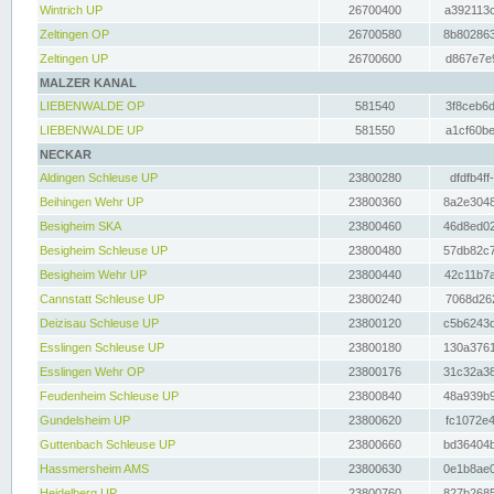
Wintrich UP
26700400
a392113c
Zeltingen OP
26700580
8b802863
Zeltingen UP
26700600
d867e7e9
MALZER KANAL
LIEBENWALDE OP
581540
3f8ceb6d
LIEBENWALDE UP
581550
a1cf60be
NECKAR
Aldingen Schleuse UP
23800280
dfdfb4ff
Beihingen Wehr UP
23800360
8a2e3048
Besigheim SKA
23800460
46d8ed02
Besigheim Schleuse UP
23800480
57db82c7
Besigheim Wehr UP
23800440
42c11b7a
Cannstatt Schleuse UP
23800240
7068d262
Deizisau Schleuse UP
23800120
c5b6243d
Esslingen Schleuse UP
23800180
130a3761
Esslingen Wehr OP
23800176
31c32a38
Feudenheim Schleuse UP
23800840
48a939b9
Gundelsheim UP
23800620
fc1072e4
Guttenbach Schleuse UP
23800660
bd36404b
Hassmersheim AMS
23800630
0e1b8ae0
Heidelberg UP
23800760
827b2685