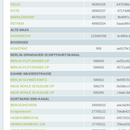
CELLE
48300105
b475386c
EITZE
48900237
47174d8f
MARKLENDORF
48700103
8b4f9f7c
RETHEM
48900204
5aaed954
ALTE MAAS
DORDRECHT
123456785
6c6f84c2
BODENSEE
KONSTANZ
906
aa9179c1
BERLIN-SPANDAUER-SCHIFFFAHRTSKANAL
BERLIN-PLÖTZENSEE OP
586640
ee52ce62
BERLIN-PLÖTZENSEE UP
586650
45721a68
DAHME-WASSERSTRASSE
BERLIN-SCHMÖCKWITZ
586810
6b595707
NEUE MÜHLE SCHLEUSE OP
586270
0e0dbcc9
NEUE MÜHLE SCHLEUSE UP
586280
c9a6c3bf
DORTMUND-EMS-KANAL
BERGESHÖVEDE
34000010
ade3a084
Groppenbruch
27700122
7bbdb421
HASEHUBBRÜCKE
3690010
04572010
HENRICHENBURG OW
27700111
70bee932