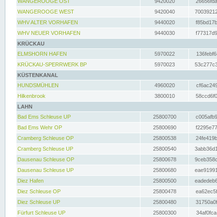
WANGEROOGE OST
9420020
26656fda
WANGEROOGE WEST
9420040
70039212
WHV ALTER VORHAFEN
9440020
f85bd17b
WHV NEUER VORHAFEN
9440030
f77317d9
KRÜCKAU
ELMSHORN HAFEN
5970022
136febf6
KRÜCKAU-SPERRWERK BP
5970023
53c277c3
KÜSTENKANAL
HUNDSMÜHLEN
4960020
cf6ac249
Hilkenbrook
3800010
58ccd6f0
LAHN
Bad Ems Schleuse UP
25800700
c005afb9
Bad Ems Wehr OP
25800690
f2295e77
Cramberg Schleuse OP
25800538
24fe419b
Cramberg Schleuse UP
25800540
3abb36d1
Dausenau Schleuse OP
25800678
9ceb358c
Dausenau Schleuse UP
25800680
eae91991
Diez Hafen
25800500
eadedeb6
Diez Schleuse OP
25800478
ea62ec5f
Diez Schleuse UP
25800480
31750a0f
Fürfurt Schleuse UP
25800300
34af0fca