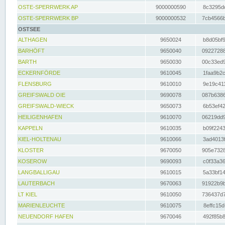
OSTE-SPERRWERK AP
9000000590
8c3295dc
OSTE-SPERRWERK BP
9000000532
7cb4566b
OSTSEE
ALTHAGEN
9650024
b8d05bf9
BARHÖFT
9650040
09227288
BARTH
9650030
00c33ed9
ECKERNFÖRDE
9610045
1faa9b2c
FLENSBURG
9610010
9e19c411
GREIFSWALD OIE
9690078
087b6386
GREIFSWALD-WIECK
9650073
6b53ef42
HEILIGENHAFEN
9610070
06219dd9
KAPPELN
9610035
b09f2243
KIEL-HOLTENAU
9610066
3ad4013f
KLOSTER
9670050
905e7328
KOSEROW
9690093
c0f33a36
LANGBALLIGAU
9610015
5a33bf14
LAUTERBACH
9670063
91922b9b
LT KIEL
9610050
736437d7
MARIENLEUCHTE
9610075
8effc15d
NEUENDORF HAFEN
9670046
492f85b8