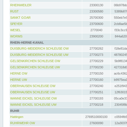
RHEINWEILER
23300130
06b978dd
RUST
23300580
5389b878
SANKT GOAR
25700300
550eb7e9
SPEYER
23700600
2cb8ae5b
WESEL
2770040
f33c3cc9
WORMS
23900200
844a620f
RHEIN-HERNE-KANAL
DUISBURG-MEIDERICH SCHLEUSE OW
27700262
f18e81da
DUISBURG-MEIDERICH SCHLEUSE UW
27700273
48780245
GELSENKIRCHEN SCHLEUSE OW
27700229
5b9f8134
GELSENKIRCHEN SCHLEUSE UW
27700230
427318d0
HERNE OW
27700150
ac6c4362
HERNE UW
27700160
b9975ea1
OBERHAUSEN SCHLEUSE OW
27700240
e251f943
OBERHAUSEN SCHLEUSE UW
27700251
12f63015
WANNE EICKEL SCHLEUSE OW
27700193
05ca0e33
WANNE EICKEL SCHLEUSE UW
27700218
23045f8b
RUHR
Hattingen
2769510000100
c0594fb5
RUHRWEHR OW
27600090
12a3037f