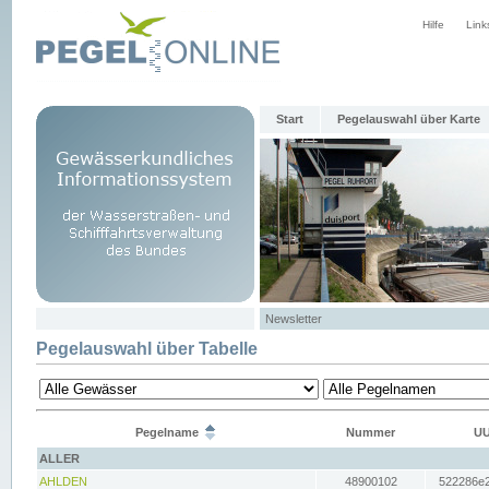
Hilfe
Link
Start
Pegelauswahl über Karte
Newsletter
Pegelauswahl über Tabelle
Pegelname
Nummer
UU
ALLER
AHLDEN
48900102
522286e2