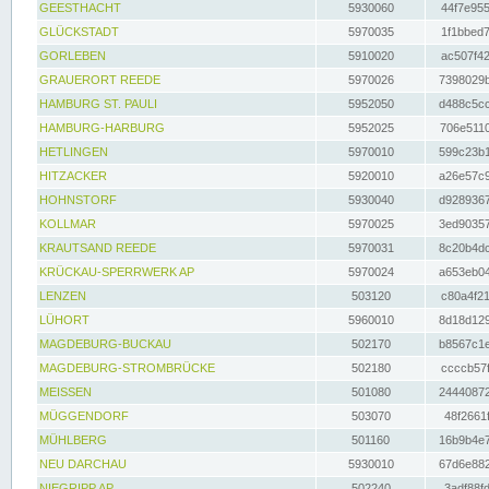
GEESTHACHT
5930060
44f7e955
GLÜCKSTADT
5970035
1f1bbed7
GORLEBEN
5910020
ac507f42
GRAUERORT REEDE
5970026
7398029b
HAMBURG ST. PAULI
5952050
d488c5cc
HAMBURG-HARBURG
5952025
706e5110
HETLINGEN
5970010
599c23b1
HITZACKER
5920010
a26e57c9
HOHNSTORF
5930040
d9289367
KOLLMAR
5970025
3ed90357
KRAUTSAND REEDE
5970031
8c20b4dc
KRÜCKAU-SPERRWERK AP
5970024
a653eb04
LENZEN
503120
c80a4f21
LÜHORT
5960010
8d18d129
MAGDEBURG-BUCKAU
502170
b8567c1e
MAGDEBURG-STROMBRÜCKE
502180
ccccb57f
MEISSEN
501080
24440872
MÜGGENDORF
503070
48f2661f
MÜHLBERG
501160
16b9b4e7
NEU DARCHAU
5930010
67d6e882
NIEGRIPP AP
502240
3adf88fd