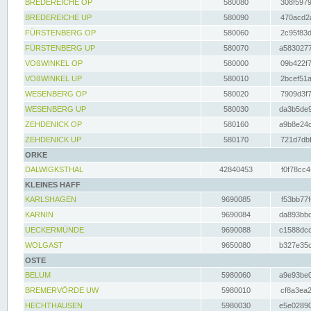
BREDEREICHE OP
580080
308f5979
BREDEREICHE UP
580090
470acd2a
FÜRSTENBERG OP
580060
2c95f83d
FÜRSTENBERG UP
580070
a5830277
VOßWINKEL OP
580000
09b422f7
VOßWINKEL UP
580010
2bcef51a
WESENBERG OP
580020
7909d3f7
WESENBERG UP
580030
da3b5de9
ZEHDENICK OP
580160
a9b8e24c
ZEHDENICK UP
580170
721d7dbf
ORKE
DALWIGKSTHAL
42840453
f0f78cc4
KLEINES HAFF
KARLSHAGEN
9690085
f53bb77f
KARNIN
9690084
da893bbd
UECKERMÜNDE
9690088
c1588dcc
WOLGAST
9650080
b327e35c
OSTE
BELUM
5980060
a9e93be0
BREMERVÖRDE UW
5980010
cf8a3ea2
HECHTHAUSEN
5980030
e5e02890