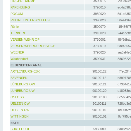
LINGEN-DARME
3500015
200363fc
PAPENBURG
3790010
ec4a598d
POGUM
3950020
5d1e4350
RHEINE UNTERSCHLEUSE
3390020
50a449ba
Rühle
3500070
15456f75
TERBORG
3910020
244cae8b
VERSEN WEHR OP
3730001
86f8dbab
VERSEN WEHRDURCHSTICH
3730010
6de43652
WEENER
3790020
aa6af4e6
Wachendorf
3500031
88698229
ELBESEITENKANAL
ARTLENBURG-ESK
90100122
7fec2f4f
BEVENSEN
90100112
b8997708
LÜNEBURG OW
90100121
c7364d1e
LÜNEBURG UW
90100120
d18033cd
OSLOSS
90100100
6c5b6422
UELZEN OW
90100111
728bd3e3
UELZEN UW
90100110
0d0082cf
WITTINGEN
90100101
9cf795ce
ESTE
BUXTEHUDE
5950080
8a08c920