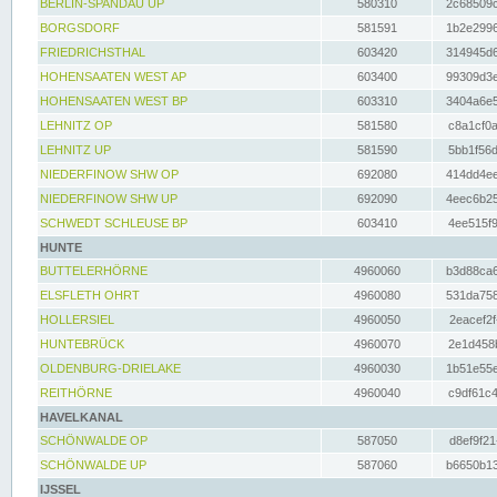
BERLIN-SPANDAU UP
580310
2c68509c
BORGSDORF
581591
1b2e2996
FRIEDRICHSTHAL
603420
314945d6
HOHENSAATEN WEST AP
603400
99309d3e
HOHENSAATEN WEST BP
603310
3404a6e5
LEHNITZ OP
581580
c8a1cf0a
LEHNITZ UP
581590
5bb1f56d
NIEDERFINOW SHW OP
692080
414dd4ee
NIEDERFINOW SHW UP
692090
4eec6b25
SCHWEDT SCHLEUSE BP
603410
4ee515f9
HUNTE
BUTTELERHÖRNE
4960060
b3d88ca6
ELSFLETH OHRT
4960080
531da758
HOLLERSIEL
4960050
2eacef2f
HUNTEBRÜCK
4960070
2e1d458b
OLDENBURG-DRIELAKE
4960030
1b51e55e
REITHÖRNE
4960040
c9df61c4
HAVELKANAL
SCHÖNWALDE OP
587050
d8ef9f21
SCHÖNWALDE UP
587060
b6650b13
IJSSEL