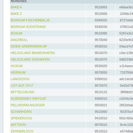
NORDSEE
BAKE A
9510063
e8daa3e2
BAKE Z
9510066
104fdc24
BORKUM FISCHERBALJE
9340020
8727ebfd
BORKUM SÜDSTRAND
9340030
478f21e9
BÜSUM
9510095
5287a3e1
DAGEBÜLL
9570040
6233e901
EIDER-SPERRWERK AP
9530010
04acd7e5
HELGOLAND BINNENHAFEN
9510070
c0ec139b
HELGOLAND SÜDHAFEN
9510075
0d8233b8
HUSUM
9530020
e114aeec
HÖRNUM
9570050
733755fd
LANGEOOG
9390010
a0c1dcb6
LIST AUF SYLT
9570070
5e92d73f
MITTELGRUND
9510132
3ff99b92
NORDERNEY RIFFGAT
9360010
c0244c0e
PELLWORM ANLEGER
9550021
2852b9ab
SCHARHÖRN
9510060
f0197bcf
SPIEKEROOG
9410010
662c4b5e
WITTDÜN
9570010
9c4c11f2
ZEHNERLOCH
9510010
e574d0af