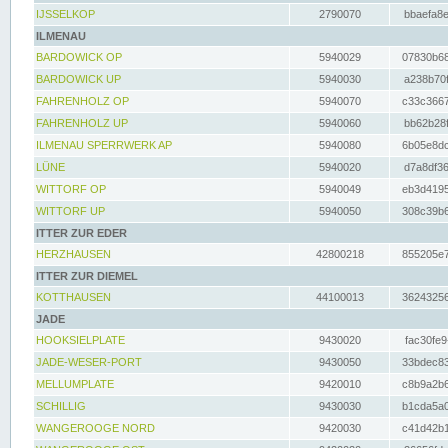
IJSSELKOP
2790070
bbaefa8e
ILMENAU
BARDOWICK OP
5940029
07830b68
BARDOWICK UP
5940030
a238b70f
FAHRENHOLZ OP
5940070
c33c3667
FAHRENHOLZ UP
5940060
bb62b28f
ILMENAU SPERRWERK AP
5940080
6b05e8dc
LÜNE
5940020
d7a8df36
WITTORF OP
5940049
eb3d4195
WITTORF UP
5940050
308c39b6
ITTER ZUR EDER
HERZHAUSEN
42800218
855205e7
ITTER ZUR DIEMEL
KOTTHAUSEN
44100013
36243256
JADE
HOOKSIELPLATE
9430020
fac30fe9
JADE-WESER-PORT
9430050
33bdec83
MELLUMPLATE
9420010
c8b9a2b6
SCHILLIG
9430030
b1cda5a0
WANGEROOGE NORD
9420030
c41d42b1