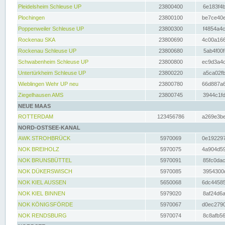
Pleidelsheim Schleuse UP
23800400
6e183f4b
Plochingen
23800100
be7ce40e
Poppenweiler Schleuse UP
23800300
f4854a4c
Rockenau SKA
23800690
4c00a166
Rockenau Schleuse UP
23800680
5ab4f00f
Schwabenheim Schleuse UP
23800800
ec9d3a4d
Untertürkheim Schleuse UP
23800220
a5ca02fb
Wieblingen Wehr UP neu
23800780
66d887a6
Ziegelhausen AMS
23800745
3944c1fd
NEUE MAAS
ROTTERDAM
123456786
a269e3be
NORD-OSTSEE-KANAL
AWK STROHBRÜCK
5970069
0e192297
NOK BREIHOLZ
5970075
4a904d59
NOK BRUNSBÜTTEL
5970091
85fc0dac
NOK DÜKERSWISCH
5970085
3954300d
NOK KIEL AUSSEN
5650068
6dc44585
NOK KIEL BINNEN
5979020
8af24d6a
NOK KÖNIGSFÖRDE
5970067
d0ec2790
NOK RENDSBURG
5970074
8c8afb56