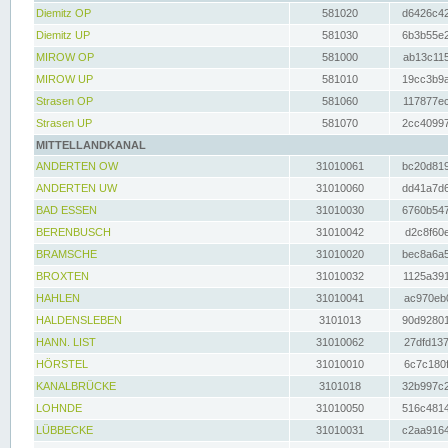
Diemitz OP
581020
d6426c42
Diemitz UP
581030
6b3b55e2
MIROW OP
581000
ab13c115
MIROW UP
581010
19cc3b9a
Strasen OP
581060
117877ec
Strasen UP
581070
2cc40997
MITTELLANDKANAL
ANDERTEN OW
31010061
bc20d819
ANDERTEN UW
31010060
dd41a7d6
BAD ESSEN
31010030
6760b547
BERENBUSCH
31010042
d2c8f60e
BRAMSCHE
31010020
bec8a6a5
BROXTEN
31010032
1125a391
HAHLEN
31010041
ac970eb0
HALDENSLEBEN
3101013
90d92801
HANN. LIST
31010062
27dfd137
HÖRSTEL
31010010
6c7c180f
KANALBRÜCKE
3101018
32b997c2
LOHNDE
31010050
516c4814
LÜBBECKE
31010031
c2aa9164