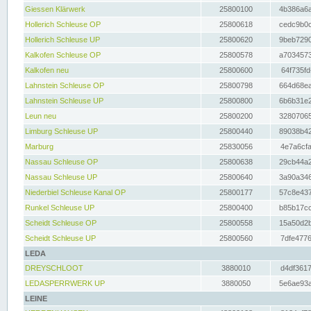
Giessen Klärwerk
25800100
4b386a6a
Hollerich Schleuse OP
25800618
cedc9b0c
Hollerich Schleuse UP
25800620
9beb7290
Kalkofen Schleuse OP
25800578
a7034573
Kalkofen neu
25800600
64f735fd
Lahnstein Schleuse OP
25800798
664d68ea
Lahnstein Schleuse UP
25800800
6b6b31e2
Leun neu
25800200
32807065
Limburg Schleuse UP
25800440
89038b42
Marburg
25830056
4e7a6cfa
Nassau Schleuse OP
25800638
29cb44a2
Nassau Schleuse UP
25800640
3a90a346
Niederbiel Schleuse Kanal OP
25800177
57c8e437
Runkel Schleuse UP
25800400
b85b17cc
Scheidt Schleuse OP
25800558
15a50d2b
Scheidt Schleuse UP
25800560
7dfe4776
LEDA
DREYSCHLOOT
3880010
d4df3617
LEDASPERRWERK UP
3880050
5e6ae93a
LEINE