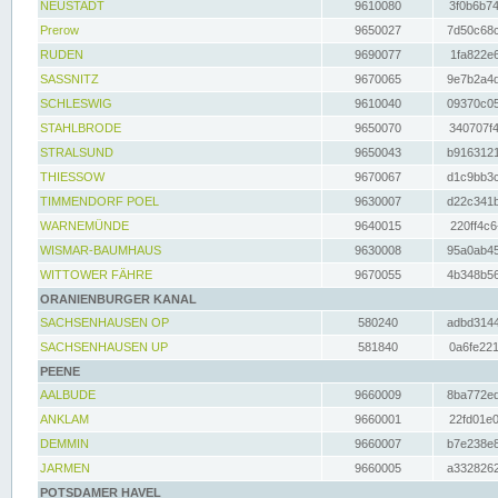
NEUSTADT
9610080
3f0b6b74
Prerow
9650027
7d50c68c
RUDEN
9690077
1fa822e6
SASSNITZ
9670065
9e7b2a4d
SCHLESWIG
9610040
09370c05
STAHLBRODE
9650070
340707f4
STRALSUND
9650043
b9163121
THIESSOW
9670067
d1c9bb3c
TIMMENDORF POEL
9630007
d22c341b
WARNEMÜNDE
9640015
220ff4c6
WISMAR-BAUMHAUS
9630008
95a0ab45
WITTOWER FÄHRE
9670055
4b348b56
ORANIENBURGER KANAL
SACHSENHAUSEN OP
580240
adbd3144
SACHSENHAUSEN UP
581840
0a6fe221
PEENE
AALBUDE
9660009
8ba772ed
ANKLAM
9660001
22fd01e0
DEMMIN
9660007
b7e238e8
JARMEN
9660005
a3328262
POTSDAMER HAVEL