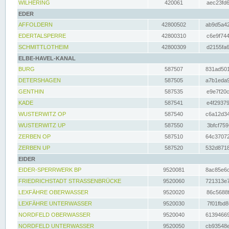
WILHERING
420061
aec23fd6
EDER
AFFOLDERN
42800502
ab9d5a42
EDERTALSPERRE
42800310
c6e9f744
SCHMITTLOTHEIM
42800309
d2155fa6
ELBE-HAVEL-KANAL
BURG
587507
831ad501
DETERSHAGEN
587505
a7b1eda9
GENTHIN
587535
e9e7f20c
KADE
587541
e4f29379
WUSTERWITZ OP
587540
c6a12d34
WUSTERWITZ UP
587550
3bfcf759
ZERBEN OP
587510
64c37072
ZERBEN UP
587520
532d8718
EIDER
EIDER-SPERRWERK BP
9520081
8ac85e6c
FRIEDRICHSTADT STRASSENBRÜCKE
9520060
721313e7
LEXFÄHRE OBERWASSER
9520020
86c5688f
LEXFÄHRE UNTERWASSER
9520030
7f01fbd8
NORDFELD OBERWASSER
9520040
61394669
NORDFELD UNTERWASSER
9520050
cb93548e