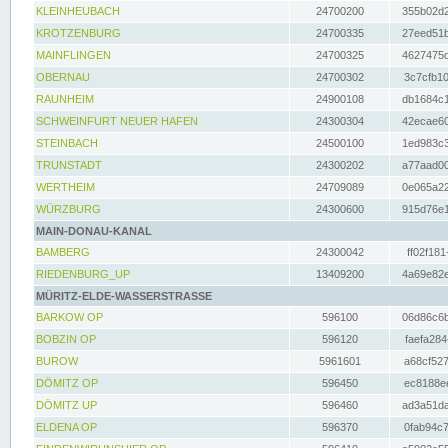
KLEINHEUBACH
24700200
355b02d2
KROTZENBURG
24700335
27eed51b
MAINFLINGEN
24700325
4627475d
OBERNAU
24700302
3c7cfb10
RAUNHEIM
24900108
db1684c1
SCHWEINFURT NEUER HAFEN
24300304
42ecae60
STEINBACH
24500100
1ed983c3
TRUNSTADT
24300202
a77aad00
WERTHEIM
24709089
0e065a22
WÜRZBURG
24300600
915d76e1
MAIN-DONAU-KANAL
BAMBERG
24300042
ff02f181
RIEDENBURG_UP
13409200
4a69e82e
MÜRITZ-ELDE-WASSERSTRASSE
BARKOW OP
596100
06d86c6b
BOBZIN OP
596120
faefa284
BUROW
5961601
a68cf527
DÖMITZ OP
596450
ec8188ee
DÖMITZ UP
596460
ad3a51da
ELDENA OP
596370
0fab94c7