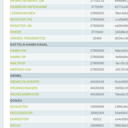
HENRICHENBURG UW
27700133
e6b68bc2
HERBRUM HAFENDAMM
3770030
8177a148
LÜDINGHAUSEN
27800020
f5bc4a51
MÜNSTER OW
27800040
ccd3e8f1
MÜNSTER UW
27800030
ed260406
RHEDE
3770040
16508b11
VERSEN TRENNSPITZE
25463
0024cc40
DATTELN-HAMM-KANAL
HAMM OW
27800060
4dbce62d
HAMM UW
27800080
4ef9dd9c
WALTROP
27800090
facc5c16
WERRIES OW
27800050
d31767ef
DIEMEL
DIEMELTALSPERRE
44100104
5cdc6555
HELMINGHAUSEN
44100206
33092c28
WILHELMSBRÜCKE
44100024
7deedc21
DONAU
ACHLEITEN
10094006
c389c9e2
DEGGENDORF
10081004
53d40547
DÜRNSTEIN
42012
ce4e3050
ERLAU
10096001
99619dc5