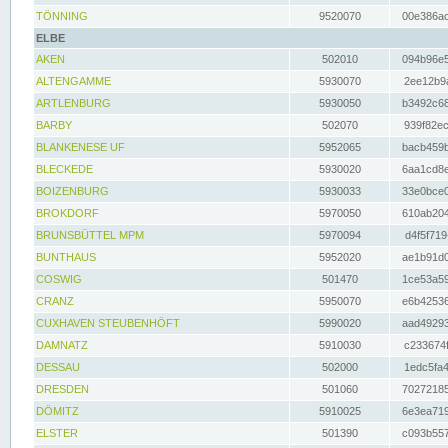
TÖNNING
9520070
00e386ac
ELBE
AKEN
502010
094b96e5
ALTENGAMME
5930070
2ee12b9a
ARTLENBURG
5930050
b3492c68
BARBY
502070
939f82ec
BLANKENESE UF
5952065
bacb459b
BLECKEDE
5930020
6aa1cd8e
BOIZENBURG
5930033
33e0bce0
BROKDORF
5970050
610ab204
BRUNSBÜTTEL MPM
5970094
d4f5f719
BUNTHAUS
5952020
ae1b91d0
COSWIG
501470
1ce53a59
CRANZ
5950070
e6b42536
CUXHAVEN STEUBENHÖFT
5990020
aad49293
DAMNATZ
5910030
c233674f
DESSAU
502000
1edc5fa4
DRESDEN
501060
70272185
DÖMITZ
5910025
6e3ea719
ELSTER
501390
c093b557