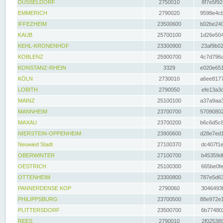
DÜSSELDORF
2750010
8f7e5f92
EMMERICH
2790020
9598e4cb
IFFEZHEIM
23500600
b02be240
KAUB
25700100
1d26e504
KEHL-KRONENHOF
23300900
23af9b02
KOBLENZ
25900700
4c7d796a
KONSTANZ-RHEIN
3329
e020e651
KÖLN
2730010
a6ee8177
LOBITH
2790050
efe13a3d
MAINZ
25100100
a37a9aa3
MANNHEIM
23700700
57090802
MAXAU
23700200
b6c6d5c8
NIERSTEIN-OPPENHEIM
23900600
d28e7ed1
Neuwied Stadt
27100370
dc407f1e
OBERWINTER
27100700
b45359df
OESTRICH
25100300
665be0fe
OTTENHEIM
23300800
787e5d63
PANNERDENSE KOP
2790060
3046493f
PHILIPPSBURG
23700500
88e972e1
PLITTERSDORF
23500700
6b774802
REES
2790010
2f025389