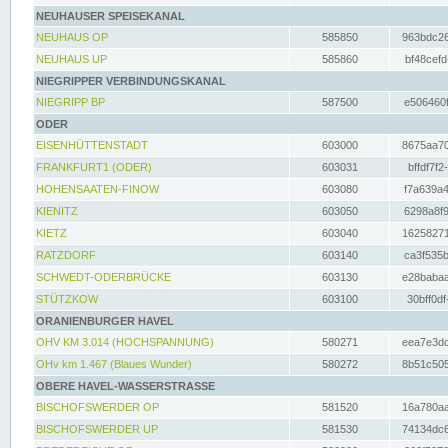
NEUHAUSER SPEISEKANAL
NEUHAUS OP
585850
963bdc26
NEUHAUS UP
585860
bf48cefd
NIEGRIPPER VERBINDUNGSKANAL
NIEGRIPP BP
587500
e506460f
ODER
EISENHÜTTENSTADT
603000
8675aa70
FRANKFURT1 (ODER)
603031
bffdf7f2
HOHENSAATEN-FINOW
603080
f7a639a4
KIENITZ
603050
6298a8f9
KIETZ
603040
16258271
RATZDORF
603140
ca3f535b
SCHWEDT-ODERBRÜCKE
603130
e28babaa
STÜTZKOW
603100
30bff0df
ORANIENBURGER HAVEL
OHV KM 3.014 (HOCHSPANNUNG)
580271
eea7e3dc
OHv km 1.467 (Blaues Wunder)
580272
8b51c505
OBERE HAVEL-WASSERSTRASSE
BISCHOFSWERDER OP
581520
16a780aa
BISCHOFSWERDER UP
581530
74134dc6