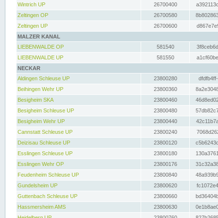
Wintrich UP
26700400
a392113c
Zeltingen OP
26700580
8b802863
Zeltingen UP
26700600
d867e7e9
MALZER KANAL
LIEBENWALDE OP
581540
3f8ceb6d
LIEBENWALDE UP
581550
a1cf60be
NECKAR
Aldingen Schleuse UP
23800280
dfdfb4ff
Beihingen Wehr UP
23800360
8a2e3048
Besigheim SKA
23800460
46d8ed02
Besigheim Schleuse UP
23800480
57db82c7
Besigheim Wehr UP
23800440
42c11b7a
Cannstatt Schleuse UP
23800240
7068d262
Deizisau Schleuse UP
23800120
c5b6243d
Esslingen Schleuse UP
23800180
130a3761
Esslingen Wehr OP
23800176
31c32a38
Feudenheim Schleuse UP
23800840
48a939b9
Gundelsheim UP
23800620
fc1072e4
Guttenbach Schleuse UP
23800660
bd36404b
Hassmersheim AMS
23800630
0e1b8ae0
Heidelberg UP
23800760
827b2685