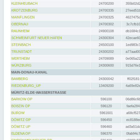
KLEINHEUBACH
24700200
355b02d2
KROTZENBURG
24700335
27eed51b
MAINFLINGEN
24700325
4627475d
OBERNAU
24700302
3c7cfb10
RAUNHEIM
24900108
db1684c1
SCHWEINFURT NEUER HAFEN
24300304
42ecae60
STEINBACH
24500100
1ed983c3
TRUNSTADT
24300202
a77aad00
WERTHEIM
24709089
0e065a22
WÜRZBURG
24300600
915d76e1
MAIN-DONAU-KANAL
BAMBERG
24300042
ff02f181
RIEDENBURG_UP
13409200
4a69e82e
MÜRITZ-ELDE-WASSERSTRASSE
BARKOW OP
596100
06d86c6b
BOBZIN OP
596120
faefa284
BUROW
5961601
a68cf527
DÖMITZ OP
596450
ec8188ee
DÖMITZ UP
596460
ad3a51da
ELDENA OP
596370
0fab94c7