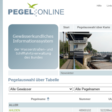
Hilfe
Link
Start
Pegelauswahl über Karte
Newsletter
Pegelauswahl über Tabelle
Pegelname
Nummer
UU
ALLER
AHLDEN
48900102
522286e2