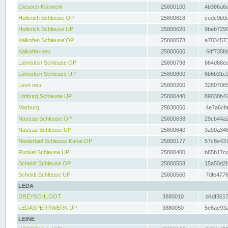
Giessen Klärwerk
25800100
4b386a6a
Hollerich Schleuse OP
25800618
cedc9b0c
Hollerich Schleuse UP
25800620
9beb7290
Kalkofen Schleuse OP
25800578
a7034573
Kalkofen neu
25800600
64f735fd
Lahnstein Schleuse OP
25800798
664d68ea
Lahnstein Schleuse UP
25800800
6b6b31e2
Leun neu
25800200
32807065
Limburg Schleuse UP
25800440
89038b42
Marburg
25830056
4e7a6cfa
Nassau Schleuse OP
25800638
29cb44a2
Nassau Schleuse UP
25800640
3a90a346
Niederbiel Schleuse Kanal OP
25800177
57c8e437
Runkel Schleuse UP
25800400
b85b17cc
Scheidt Schleuse OP
25800558
15a50d2b
Scheidt Schleuse UP
25800560
7dfe4776
LEDA
DREYSCHLOOT
3880010
d4df3617
LEDASPERRWERK UP
3880050
5e6ae93a
LEINE