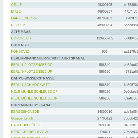
CELLE
48300105
b475386c
EITZE
48900237
47174d8f
MARKLENDORF
48700103
8b4f9f7c
RETHEM
48900204
5aaed954
ALTE MAAS
DORDRECHT
123456785
6c6f84c2
BODENSEE
KONSTANZ
906
aa9179c1
BERLIN-SPANDAUER-SCHIFFFAHRTSKANAL
BERLIN-PLÖTZENSEE OP
586640
ee52ce62
BERLIN-PLÖTZENSEE UP
586650
45721a68
DAHME-WASSERSTRASSE
BERLIN-SCHMÖCKWITZ
586810
6b595707
NEUE MÜHLE SCHLEUSE OP
586270
0e0dbcc9
NEUE MÜHLE SCHLEUSE UP
586280
c9a6c3bf
DORTMUND-EMS-KANAL
BERGESHÖVEDE
34000010
ade3a084
Groppenbruch
27700122
7bbdb421
HASEHUBBRÜCKE
3690010
04572010
HENRICHENBURG OW
27700111
70bee932