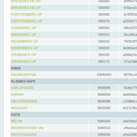
BREDEREICHE OP
580080
308f5979
BREDEREICHE UP
580090
470acd2a
FÜRSTENBERG OP
580060
2c95f83d
FÜRSTENBERG UP
580070
a5830277
VOßWINKEL OP
580000
09b422f7
VOßWINKEL UP
580010
2bcef51a
WESENBERG OP
580020
7909d3f7
WESENBERG UP
580030
da3b5de9
ZEHDENICK OP
580160
a9b8e24c
ZEHDENICK UP
580170
721d7dbf
ORKE
DALWIGKSTHAL
42840453
f0f78cc4
KLEINES HAFF
KARLSHAGEN
9690085
f53bb77f
KARNIN
9690084
da893bbd
UECKERMÜNDE
9690088
c1588dcc
WOLGAST
9650080
b327e35c
OSTE
BELUM
5980060
a9e93be0
BREMERVÖRDE UW
5980010
cf8a3ea2
HECHTHAUSEN
5980030
e5e02890