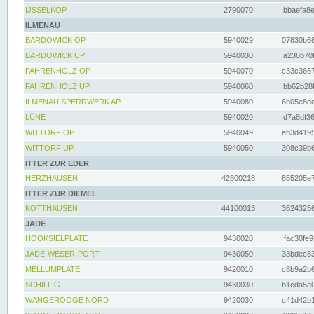
IJSSELKOP
2790070
bbaefa8e
ILMENAU
BARDOWICK OP
5940029
07830b68
BARDOWICK UP
5940030
a238b70f
FAHRENHOLZ OP
5940070
c33c3667
FAHRENHOLZ UP
5940060
bb62b28f
ILMENAU SPERRWERK AP
5940080
6b05e8dc
LÜNE
5940020
d7a8df36
WITTORF OP
5940049
eb3d4195
WITTORF UP
5940050
308c39b6
ITTER ZUR EDER
HERZHAUSEN
42800218
855205e7
ITTER ZUR DIEMEL
KOTTHAUSEN
44100013
36243256
JADE
HOOKSIELPLATE
9430020
fac30fe9
JADE-WESER-PORT
9430050
33bdec83
MELLUMPLATE
9420010
c8b9a2b6
SCHILLIG
9430030
b1cda5a0
WANGEROOGE NORD
9420030
c41d42b1