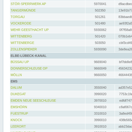
STÖR-SPERRWERK AP
5970041
d9acdbec
TANGERMÜNDE
502350
13e91b77
TORGAU
501261
83bbaedb
VOCKERODE
501480
ae93f2a5
WEHR GEESTHACHT UP
5930062
0f7f58a8
WITTENBERG
501420
070b1eb4
WITTENBERGE
503050
cbf3cd49
ZOLLENSPIEKER
5930090
3de8ea26
ELBE-LÜBECK-KANAL
BÜSSAU UP
9669040
bf7bb8e8
DONNERSCHLEUSE OP
9660049
45634232
MÖLLN
9660050
46644438
EMS
DALUM
3550040
ad357e52
DUKEGAT
3990020
7753c1fa
EMDEN NEUE SEESCHLEUSE
3970010
edfdf747
EMSHÖRN
9340010
c8af067c
FUESTRUP
3310010
3a8ed45f
KNOCK
3990010
438b565e
LEERORT
3910010
abb23dad