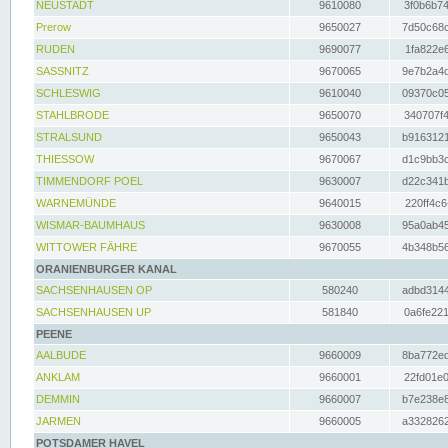
NEUSTADT
9610080
3f0b6b74
Prerow
9650027
7d50c68c
RUDEN
9690077
1fa822e6
SASSNITZ
9670065
9e7b2a4d
SCHLESWIG
9610040
09370c05
STAHLBRODE
9650070
340707f4
STRALSUND
9650043
b9163121
THIESSOW
9670067
d1c9bb3c
TIMMENDORF POEL
9630007
d22c341b
WARNEMÜNDE
9640015
220ff4c6
WISMAR-BAUMHAUS
9630008
95a0ab45
WITTOWER FÄHRE
9670055
4b348b56
ORANIENBURGER KANAL
SACHSENHAUSEN OP
580240
adbd3144
SACHSENHAUSEN UP
581840
0a6fe221
PEENE
AALBUDE
9660009
8ba772ed
ANKLAM
9660001
22fd01e0
DEMMIN
9660007
b7e238e8
JARMEN
9660005
a3328262
POTSDAMER HAVEL