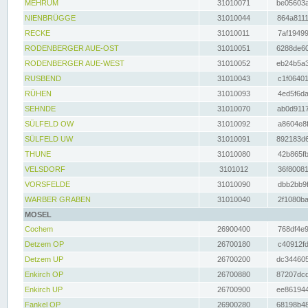
MEHRUM
31010071
be05603a
NIENBRÜGGE
31010044
864a8111
RECKE
31010011
7af19499
RODENBERGER AUE-OST
31010051
6288de60
RODENBERGER AUE-WEST
31010052
eb24b5a3
RUSBEND
31010043
c1f06401
RÜHEN
31010093
4ed5f6da
SEHNDE
31010070
ab0d9117
SÜLFELD OW
31010092
a8604e8f
SÜLFELD UW
31010091
892183d6
THUNE
31010080
42b865fb
VELSDORF
3101012
36f80081
VORSFELDE
31010090
dbb2bb9f
WARBER GRABEN
31010040
2f1080ba
MOSEL
Cochem
26900400
768df4e9
Detzem OP
26700180
c40912fd
Detzem UP
26700200
dc344605
Enkirch OP
26700880
87207dcd
Enkirch UP
26700900
ee861944
Fankel OP
26900280
68198b48