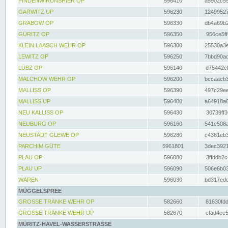
FINDENWIRUNSHIER OP
596410
a5902c55
GARWITZ UP
596230
12499527
GRABOW OP
596330
db4a69b2
GÜRITZ OP
596350
956ce5ff
KLEIN LAASCH WEHR OP
596300
25530a3e
LEWITZ OP
596250
7bbd90ad
LÜBZ OP
596140
d75442cf
MALCHOW WEHR OP
596200
bccaacb3
MALLISS OP
596390
497c29ee
MALLISS UP
596400
a64918a6
NEU KALLISS OP
596430
30739ff3
NEUBURG OP
596160
541c508a
NEUSTADT GLEWE OP
596280
c4381eb3
PARCHIM GÜTE
5961801
3dec3921
PLAU OP
596080
3ffddb2c
PLAU UP
596090
506e6b03
WAREN
596030
bd317edd
MÜGGELSPREE
GROSSE TRÄNKE WEHR OP
582660
81630fdd
GROSSE TRÄNKE WEHR UP
582670
cfad4ee5
MÜRITZ-HAVEL-WASSERSTRASSE