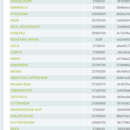
DÜSSELDORF
2750010
8f7e5f92
EMMERICH
2790020
9598e4cb
IFFEZHEIM
23500600
b02be240
KAUB
25700100
1d26e504
KEHL-KRONENHOF
23300900
23af9b02
KOBLENZ
25900700
4c7d796a
KONSTANZ-RHEIN
3329
e020e651
KÖLN
2730010
a6ee8177
LOBITH
2790050
efe13a3d
MAINZ
25100100
a37a9aa3
MANNHEIM
23700700
57090802
MAXAU
23700200
b6c6d5c8
NIERSTEIN-OPPENHEIM
23900600
d28e7ed1
Neuwied Stadt
27100370
dc407f1e
OBERWINTER
27100700
b45359df
OESTRICH
25100300
665be0fe
OTTENHEIM
23300800
787e5d63
PANNERDENSE KOP
2790060
3046493f
PHILIPPSBURG
23700500
88e972e1
PLITTERSDORF
23500700
6b774802
REES
2790010
2f025389