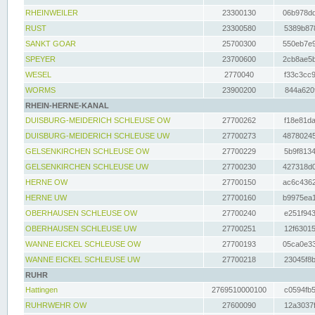
RHEINWEILER
23300130
06b978dd
RUST
23300580
5389b878
SANKT GOAR
25700300
550eb7e9
SPEYER
23700600
2cb8ae5b
WESEL
2770040
f33c3cc9
WORMS
23900200
844a620f
RHEIN-HERNE-KANAL
DUISBURG-MEIDERICH SCHLEUSE OW
27700262
f18e81da
DUISBURG-MEIDERICH SCHLEUSE UW
27700273
48780245
GELSENKIRCHEN SCHLEUSE OW
27700229
5b9f8134
GELSENKIRCHEN SCHLEUSE UW
27700230
427318d0
HERNE OW
27700150
ac6c4362
HERNE UW
27700160
b9975ea1
OBERHAUSEN SCHLEUSE OW
27700240
e251f943
OBERHAUSEN SCHLEUSE UW
27700251
12f63015
WANNE EICKEL SCHLEUSE OW
27700193
05ca0e33
WANNE EICKEL SCHLEUSE UW
27700218
23045f8b
RUHR
Hattingen
2769510000100
c0594fb5
RUHRWEHR OW
27600090
12a3037f