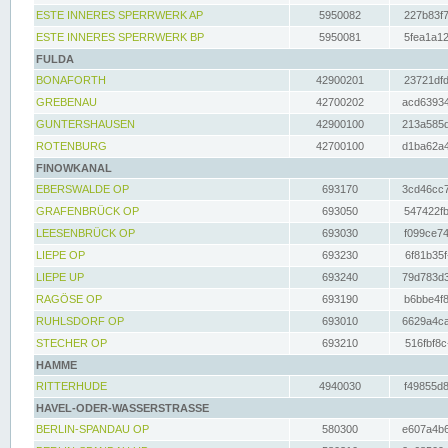
ESTE INNERES SPERRWERK AP
5950082
227b83f7
ESTE INNERES SPERRWERK BP
5950081
5fea1a12
FULDA
BONAFORTH
42900201
23721dfd
GREBENAU
42700202
acd63934
GUNTERSHAUSEN
42900100
213a585d
ROTENBURG
42700100
d1ba62a4
FINOWKANAL
EBERSWALDE OP
693170
3cd46cc7
GRAFENBRÜCK OP
693050
547422fb
LEESENBRÜCK OP
693030
f099ce74
LIEPE OP
693230
6f81b35f
LIEPE UP
693240
79d783d3
RAGÖSE OP
693190
b6bbe4f8
RUHLSDORF OP
693010
6629a4ca
STECHER OP
693210
516fbf8c
HAMME
RITTERHUDE
4940030
f49855d8
HAVEL-ODER-WASSERSTRASSE
BERLIN-SPANDAU OP
580300
e607a4b6