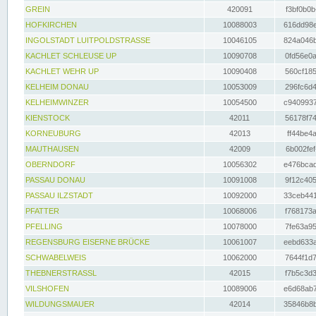
GREIN
420091
f3bf0b0b
HOFKIRCHEN
10088003
616dd98e
INGOLSTADT LUITPOLDSTRASSE
10046105
824a046b
KACHLET SCHLEUSE UP
10090708
0fd56e0a
KACHLET WEHR UP
10090408
560cf185
KELHEIM DONAU
10053009
296fc6d4
KELHEIMWINZER
10054500
c9409937
KIENSTOCK
42011
56178f74
KORNEUBURG
42013
ff44be4a
MAUTHAUSEN
42009
6b002fef
OBERNDORF
10056302
e476bcad
PASSAU DONAU
10091008
9f12c405
PASSAU ILZSTADT
10092000
33ceb441
PFATTER
10068006
f768173a
PFELLING
10078000
7fe63a95
REGENSBURG EISERNE BRÜCKE
10061007
eebd633a
SCHWABELWEIS
10062000
7644f1d7
THEBNERSTRASSL
42015
f7b5c3d3
VILSHOFEN
10089006
e6d68ab7
WILDUNGSMAUER
42014
35846b8b