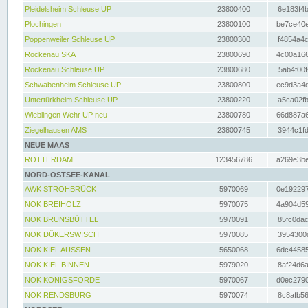
Pleidelsheim Schleuse UP
23800400
6e183f4b
Plochingen
23800100
be7ce40e
Poppenweiler Schleuse UP
23800300
f4854a4c
Rockenau SKA
23800690
4c00a166
Rockenau Schleuse UP
23800680
5ab4f00f
Schwabenheim Schleuse UP
23800800
ec9d3a4d
Untertürkheim Schleuse UP
23800220
a5ca02fb
Wieblingen Wehr UP neu
23800780
66d887a6
Ziegelhausen AMS
23800745
3944c1fd
NEUE MAAS
ROTTERDAM
123456786
a269e3be
NORD-OSTSEE-KANAL
AWK STROHBRÜCK
5970069
0e192297
NOK BREIHOLZ
5970075
4a904d59
NOK BRUNSBÜTTEL
5970091
85fc0dac
NOK DÜKERSWISCH
5970085
3954300d
NOK KIEL AUSSEN
5650068
6dc44585
NOK KIEL BINNEN
5979020
8af24d6a
NOK KÖNIGSFÖRDE
5970067
d0ec2790
NOK RENDSBURG
5970074
8c8afb56