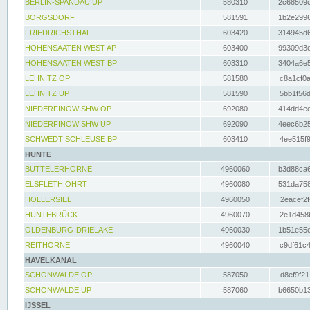
BERLIN-SPANDAU UP
580310
2c68509c
BORGSDORF
581591
1b2e2996
FRIEDRICHSTHAL
603420
314945d6
HOHENSAATEN WEST AP
603400
99309d3e
HOHENSAATEN WEST BP
603310
3404a6e5
LEHNITZ OP
581580
c8a1cf0a
LEHNITZ UP
581590
5bb1f56d
NIEDERFINOW SHW OP
692080
414dd4ee
NIEDERFINOW SHW UP
692090
4eec6b25
SCHWEDT SCHLEUSE BP
603410
4ee515f9
HUNTE
BUTTELERHÖRNE
4960060
b3d88ca6
ELSFLETH OHRT
4960080
531da758
HOLLERSIEL
4960050
2eacef2f
HUNTEBRÜCK
4960070
2e1d458b
OLDENBURG-DRIELAKE
4960030
1b51e55e
REITHÖRNE
4960040
c9df61c4
HAVELKANAL
SCHÖNWALDE OP
587050
d8ef9f21
SCHÖNWALDE UP
587060
b6650b13
IJSSEL