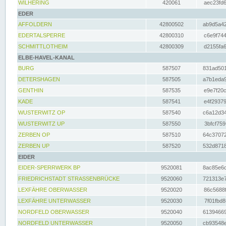
WILHERING
420061
aec23fd6
EDER
AFFOLDERN
42800502
ab9d5a42
EDERTALSPERRE
42800310
c6e9f744
SCHMITTLOTHEIM
42800309
d2155fa6
ELBE-HAVEL-KANAL
BURG
587507
831ad501
DETERSHAGEN
587505
a7b1eda9
GENTHIN
587535
e9e7f20c
KADE
587541
e4f29379
WUSTERWITZ OP
587540
c6a12d34
WUSTERWITZ UP
587550
3bfcf759
ZERBEN OP
587510
64c37072
ZERBEN UP
587520
532d8718
EIDER
EIDER-SPERRWERK BP
9520081
8ac85e6c
FRIEDRICHSTADT STRASSENBRÜCKE
9520060
721313e7
LEXFÄHRE OBERWASSER
9520020
86c5688f
LEXFÄHRE UNTERWASSER
9520030
7f01fbd8
NORDFELD OBERWASSER
9520040
61394669
NORDFELD UNTERWASSER
9520050
cb93548e