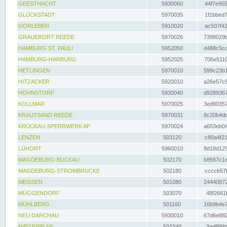
GEESTHACHT
5930060
44f7e955
GLÜCKSTADT
5970035
1f1bbed7
GORLEBEN
5910020
ac507f42
GRAUERORT REEDE
5970026
7398029b
HAMBURG ST. PAULI
5952050
d488c5cc
HAMBURG-HARBURG
5952025
706e5110
HETLINGEN
5970010
599c23b1
HITZACKER
5920010
a26e57c9
HOHNSTORF
5930040
d9289367
KOLLMAR
5970025
3ed90357
KRAUTSAND REEDE
5970031
8c20b4dc
KRÜCKAU-SPERRWERK AP
5970024
a653eb04
LENZEN
503120
c80a4f21
LÜHORT
5960010
8d18d129
MAGDEBURG-BUCKAU
502170
b8567c1e
MAGDEBURG-STROMBRÜCKE
502180
ccccb57f
MEISSEN
501080
24440872
MÜGGENDORF
503070
48f2661f
MÜHLBERG
501160
16b9b4e7
NEU DARCHAU
5930010
67d6e882
NIEGRIPP AP
502240
3adf88fd