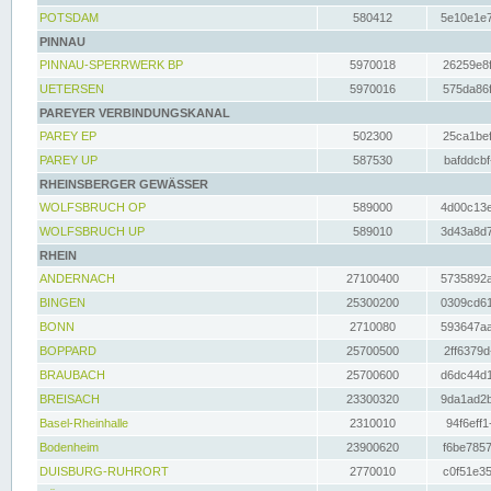
POTSDAM
580412
5e10e1e7
PINNAU
PINNAU-SPERRWERK BP
5970018
26259e8f
UETERSEN
5970016
575da86f
PAREYER VERBINDUNGSKANAL
PAREY EP
502300
25ca1bef
PAREY UP
587530
bafddcbf
RHEINSBERGER GEWÄSSER
WOLFSBRUCH OP
589000
4d00c13e
WOLFSBRUCH UP
589010
3d43a8d7
RHEIN
ANDERNACH
27100400
5735892a
BINGEN
25300200
0309cd61
BONN
2710080
593647aa
BOPPARD
25700500
2ff6379d
BRAUBACH
25700600
d6dc44d1
BREISACH
23300320
9da1ad2b
Basel-Rheinhalle
2310010
94f6eff1
Bodenheim
23900620
f6be7857
DUISBURG-RUHRORT
2770010
c0f51e35