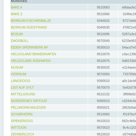
NORDSEE
BAKE A
9510063
e8daa3e2
BAKE Z
9510066
104fdc24
BORKUM FISCHERBALJE
9340020
8727ebfd
BORKUM SÜDSTRAND
9340030
478f21e9
BÜSUM
9510095
5287a3e1
DAGEBÜLL
9570040
6233e901
EIDER-SPERRWERK AP
9530010
04acd7e5
HELGOLAND BINNENHAFEN
9510070
c0ec139b
HELGOLAND SÜDHAFEN
9510075
0d8233b8
HUSUM
9530020
e114aeec
HÖRNUM
9570050
733755fd
LANGEOOG
9390010
a0c1dcb6
LIST AUF SYLT
9570070
5e92d73f
MITTELGRUND
9510132
3ff99b92
NORDERNEY RIFFGAT
9360010
c0244c0e
PELLWORM ANLEGER
9550021
2852b9ab
SCHARHÖRN
9510060
f0197bcf
SPIEKEROOG
9410010
662c4b5e
WITTDÜN
9570010
9c4c11f2
ZEHNERLOCH
9510010
e574d0af