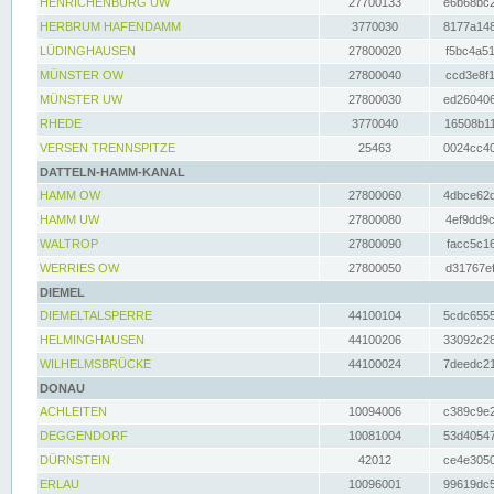
HENRICHENBURG UW
27700133
e6b68bc2
HERBRUM HAFENDAMM
3770030
8177a148
LÜDINGHAUSEN
27800020
f5bc4a51
MÜNSTER OW
27800040
ccd3e8f1
MÜNSTER UW
27800030
ed260406
RHEDE
3770040
16508b11
VERSEN TRENNSPITZE
25463
0024cc40
DATTELN-HAMM-KANAL
HAMM OW
27800060
4dbce62d
HAMM UW
27800080
4ef9dd9c
WALTROP
27800090
facc5c16
WERRIES OW
27800050
d31767ef
DIEMEL
DIEMELTALSPERRE
44100104
5cdc6555
HELMINGHAUSEN
44100206
33092c28
WILHELMSBRÜCKE
44100024
7deedc21
DONAU
ACHLEITEN
10094006
c389c9e2
DEGGENDORF
10081004
53d40547
DÜRNSTEIN
42012
ce4e3050
ERLAU
10096001
99619dc5