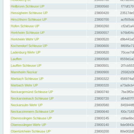
Heilbronn Schleuse UP
23800560
f77df170
Hessigheim Schleuse UP
23800420
23517de9
Hirschhorn Schleuse UP
23800700
acf505dd
Hofen Schleuse UP
23800260
cf2af1a4
Horkheim Schleuse UP
23800557
b76bf04c
Horkheim Wehr UP
23800520
d9b441a5
Kochendorf Schleuse UP
23800600
8f695e71
Ladenburg Wehr UP
23800820
70cee7df
Lauffen
23800500
8559d1a0
Lauffen Schleuse UP
23800501
2f7cb553
Mannheim Neckar
23800900
25582d3f
Marbach Schleuse UP
23800322
456974a8
Marbach Wehr UP
23800320
a73a9cb4
Neckargemünd Schleuse UP
23800740
7be3ff2e
Neckarsteinach Schleuse UP
23800720
d64d07f7
Neckarsulm Wehr UP
23800580
845944f8
Neckarzimmern Schleuse UP
23800640
f00c7183
Oberesslingen Schleuse UP
23800145
cbfae6bc
Oberesslingen Wehr UP
23800140
9de0843a
Obertürkheim Schleuse UP
23800200
80e002d8