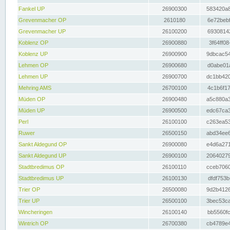
Fankel UP
26900300
583420a8
Grevenmacher OP
2610180
6e72bebf
Grevenmacher UP
26100200
69308142
Koblenz OP
26900880
3f64ff08
Koblenz UP
26900900
9dbcac54
Lehmen OP
26900680
d0abe01a
Lehmen UP
26900700
dc1bb420
Mehring AMS
26700100
4c1b6f17
Müden OP
26900480
a5c880a3
Müden UP
26900500
edc67ca3
Perl
26100100
c263ea53
Ruwer
26500150
abd34ee6
Sankt Aldegund OP
26900080
e4d6a271
Sankt Aldegund UP
26900100
20640279
Stadtbredimus OP
26100110
cceb7060
Stadtbredimus UP
26100130
dfdf753b
Trier OP
26500080
9d2b4126
Trier UP
26500100
3bec53ca
Wincheringen
26100140
bb5560fc
Wintrich OP
26700380
cb4789e4