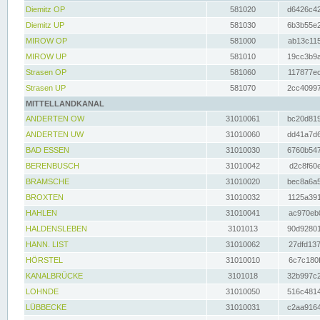
Diemitz OP
581020
d6426c42
Diemitz UP
581030
6b3b55e2
MIROW OP
581000
ab13c115
MIROW UP
581010
19cc3b9a
Strasen OP
581060
117877ec
Strasen UP
581070
2cc40997
MITTELLANDKANAL
ANDERTEN OW
31010061
bc20d819
ANDERTEN UW
31010060
dd41a7d6
BAD ESSEN
31010030
6760b547
BERENBUSCH
31010042
d2c8f60e
BRAMSCHE
31010020
bec8a6a5
BROXTEN
31010032
1125a391
HAHLEN
31010041
ac970eb0
HALDENSLEBEN
3101013
90d92801
HANN. LIST
31010062
27dfd137
HÖRSTEL
31010010
6c7c180f
KANALBRÜCKE
3101018
32b997c2
LOHNDE
31010050
516c4814
LÜBBECKE
31010031
c2aa9164