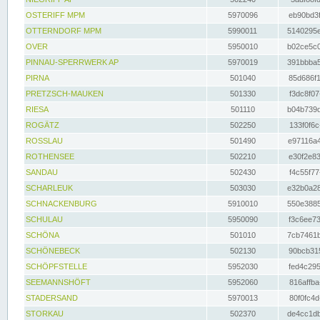
OSTERIFF MPM
5970096
eb90bd3f
OTTERNDORF MPM
5990011
5140295e
OVER
5950010
b02ce5c0
PINNAU-SPERRWERK AP
5970019
391bbba5
PIRNA
501040
85d686f1
PRETZSCH-MAUKEN
501330
f3dc8f07
RIESA
501110
b04b739d
ROGÄTZ
502250
133f0f6c
ROSSLAU
501490
e97116a4
ROTHENSEE
502210
e30f2e83
SANDAU
502430
f4c55f77
SCHARLEUK
503030
e32b0a28
SCHNACKENBURG
5910010
550e3885
SCHULAU
5950090
f3c6ee73
SCHÖNA
501010
7cb7461b
SCHÖNEBECK
502130
90bcb315
SCHÖPFSTELLE
5952030
fed4c295
SEEMANNSHÖFT
5952060
816affba
STADERSAND
5970013
80f0fc4d
STORKAU
502370
de4cc1db