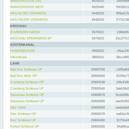
WANGEROOGE OST
9420020
26656fda
WANGEROOGE WEST
9420040
70039212
WHV ALTER VORHAFEN
9440020
f85bd17b
WHV NEUER VORHAFEN
9440030
f77317d9
KRÜCKAU
ELMSHORN HAFEN
5970022
136febf6
KRÜCKAU-SPERRWERK BP
5970023
53c277c3
KÜSTENKANAL
HUNDSMÜHLEN
4960020
cf6ac249
Hilkenbrook
3800010
58ccd6f0
LAHN
Bad Ems Schleuse UP
25800700
c005afb9
Bad Ems Wehr OP
25800690
f2295e77
Cramberg Schleuse OP
25800538
24fe419b
Cramberg Schleuse UP
25800540
3abb36d1
Dausenau Schleuse OP
25800678
9ceb358c
Dausenau Schleuse UP
25800680
eae91991
Diez Hafen
25800500
eadedeb6
Diez Schleuse OP
25800478
ea62ec5f
Diez Schleuse UP
25800480
31750a0f
Fürfurt Schleuse UP
25800300
34af0fca