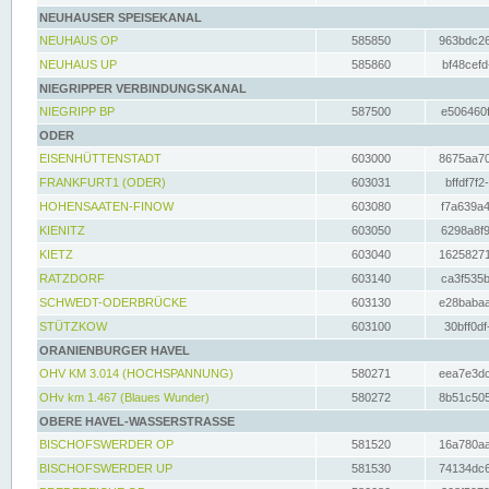
NEUHAUSER SPEISEKANAL
NEUHAUS OP
585850
963bdc26
NEUHAUS UP
585860
bf48cefd
NIEGRIPPER VERBINDUNGSKANAL
NIEGRIPP BP
587500
e506460f
ODER
EISENHÜTTENSTADT
603000
8675aa70
FRANKFURT1 (ODER)
603031
bffdf7f2
HOHENSAATEN-FINOW
603080
f7a639a4
KIENITZ
603050
6298a8f9
KIETZ
603040
16258271
RATZDORF
603140
ca3f535b
SCHWEDT-ODERBRÜCKE
603130
e28babaa
STÜTZKOW
603100
30bff0df
ORANIENBURGER HAVEL
OHV KM 3.014 (HOCHSPANNUNG)
580271
eea7e3dc
OHv km 1.467 (Blaues Wunder)
580272
8b51c505
OBERE HAVEL-WASSERSTRASSE
BISCHOFSWERDER OP
581520
16a780aa
BISCHOFSWERDER UP
581530
74134dc6