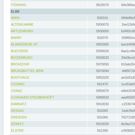
TÖNNING
9520070
00e386ac
ELBE
AKEN
502010
094b96e5
ALTENGAMME
5930070
2ee12b9a
ARTLENBURG
5930050
b3492c68
BARBY
502070
939f82ec
BLANKENESE UF
5952065
bacb459b
BLECKEDE
5930020
6aa1cd8e
BOIZENBURG
5930033
33e0bce0
BROKDORF
5970050
610ab204
BRUNSBÜTTEL MPM
5970094
d4f5f719
BUNTHAUS
5952020
ae1b91d0
COSWIG
501470
1ce53a59
CRANZ
5950070
e6b42536
CUXHAVEN STEUBENHÖFT
5990020
aad49293
DAMNATZ
5910030
c233674f
DESSAU
502000
1edc5fa4
DRESDEN
501060
70272185
DÖMITZ
5910025
6e3ea719
ELSTER
501390
c093b557