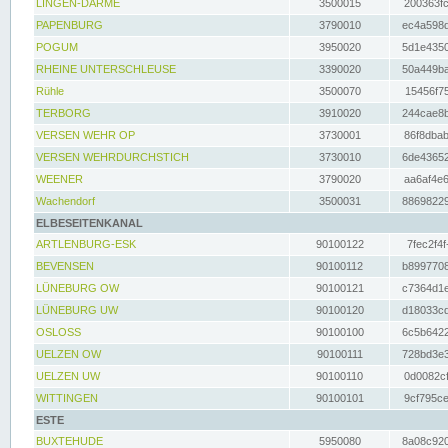
LINGEN-DARME
3500015
200363fc
PAPENBURG
3790010
ec4a598d
POGUM
3950020
5d1e4350
RHEINE UNTERSCHLEUSE
3390020
50a449ba
Rühle
3500070
15456f75
TERBORG
3910020
244cae8b
VERSEN WEHR OP
3730001
86f8dbab
VERSEN WEHRDURCHSTICH
3730010
6de43652
WEENER
3790020
aa6af4e6
Wachendorf
3500031
88698229
ELBESEITENKANAL
ARTLENBURG-ESK
90100122
7fec2f4f
BEVENSEN
90100112
b8997708
LÜNEBURG OW
90100121
c7364d1e
LÜNEBURG UW
90100120
d18033cd
OSLOSS
90100100
6c5b6422
UELZEN OW
90100111
728bd3e3
UELZEN UW
90100110
0d0082cf
WITTINGEN
90100101
9cf795ce
ESTE
BUXTEHUDE
5950080
8a08c920