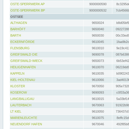
OSTE-SPERRWERK AP
9000000590
8c3295dc
OSTE-SPERRWERK BP
9000000532
7cb4566b
OSTSEE
ALTHAGEN
9650024
b8d05bf9
BARHÖFT
9650040
09227288
BARTH
9650030
00c33ed9
ECKERNFÖRDE
9610045
1faa9b2c
FLENSBURG
9610010
9e19c411
GREIFSWALD OIE
9690078
087b6386
GREIFSWALD-WIECK
9650073
6b53ef42
HEILIGENHAFEN
9610070
06219dd9
KAPPELN
9610035
b09f2243
KIEL-HOLTENAU
9610066
3ad4013f
KLOSTER
9670050
905e7328
KOSEROW
9690093
c0f33a36
LANGBALLIGAU
9610015
5a33bf14
LAUTERBACH
9670063
91922b9b
LT KIEL
9610050
736437d7
MARIENLEUCHTE
9610075
8effc15d
NEUENDORF HAFEN
9670046
492f85b8