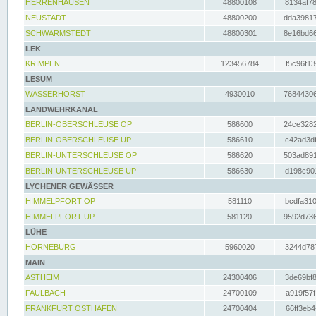
HERRENHAUSEN
48800108
8134af78
NEUSTADT
48800200
dda39817
SCHWARMSTEDT
48800301
8e16bd66
LEK
KRIMPEN
123456784
f5c96f13
LESUM
WASSERHORST
4930010
76844306
LANDWEHRKANAL
BERLIN-OBERSCHLEUSE OP
586600
24ce3282
BERLIN-OBERSCHLEUSE UP
586610
c42ad3df
BERLIN-UNTERSCHLEUSE OP
586620
503ad891
BERLIN-UNTERSCHLEUSE UP
586630
d198c901
LYCHENER GEWÄSSER
HIMMELPFORT OP
581110
bcdfa310
HIMMELPFORT UP
581120
9592d736
LÜHE
HORNEBURG
5960020
3244d787
MAIN
ASTHEIM
24300406
3de69bf8
FAULBACH
24700109
a919f57f
FRANKFURT OSTHAFEN
24700404
66ff3eb4