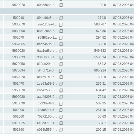
9520070
00e386ac-e...
99.8
07.08.2026 04
502010
094b96e5-c...
274.8
07.08.2026 04
5930070
2ee12b9a-f...
588.787
07.08.2026 04
5930050
b3492c68-8...
573.86
07.08.2026 04
502070
939f82ec-1...
294.82
07.08.2026 04
5952065
bacb459b-0...
635.0
07.08.2026 04
5930020
6aa1cd8e-e...
549.633
07.08.2026 04
5930033
33e0bce0-1...
558.534
07.08.2026 04
5970050
610ab204-d...
684.2
07.08.2026 04
5970094
d4f5f719-8...
695.214
07.08.2026 04
5952020
ae1b91d0-e...
609.9
07.08.2026 04
501470
1ce53a59-3...
236.31
07.08.2026 04
5950070
e6b42536-6...
634.42
07.08.2026 04
5990020
aad49293-2...
724.0
07.08.2026 04
5910030
c233674f-2...
509.35
07.08.2026 04
502000
1edc5fa4-8...
261.16
07.08.2026 04
501060
70272185-b...
55.63
07.08.2026 04
5910025
6e3ea719-4...
504.7
07.08.2026 04
501390
c093b557-4...
200.15
07.08.2026 04