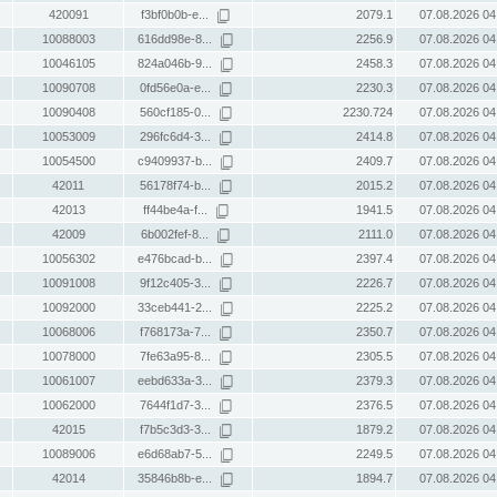
420091
f3bf0b0b-e...
2079.1
07.08.2026 04
10088003
616dd98e-8...
2256.9
07.08.2026 04
10046105
824a046b-9...
2458.3
07.08.2026 04
10090708
0fd56e0a-e...
2230.3
07.08.2026 04
10090408
560cf185-0...
2230.724
07.08.2026 04
10053009
296fc6d4-3...
2414.8
07.08.2026 04
10054500
c9409937-b...
2409.7
07.08.2026 04
42011
56178f74-b...
2015.2
07.08.2026 04
42013
ff44be4a-f...
1941.5
07.08.2026 04
42009
6b002fef-8...
2111.0
07.08.2026 04
10056302
e476bcad-b...
2397.4
07.08.2026 04
10091008
9f12c405-3...
2226.7
07.08.2026 04
10092000
33ceb441-2...
2225.2
07.08.2026 04
10068006
f768173a-7...
2350.7
07.08.2026 04
10078000
7fe63a95-8...
2305.5
07.08.2026 04
10061007
eebd633a-3...
2379.3
07.08.2026 04
10062000
7644f1d7-3...
2376.5
07.08.2026 04
42015
f7b5c3d3-3...
1879.2
07.08.2026 04
10089006
e6d68ab7-5...
2249.5
07.08.2026 04
42014
35846b8b-e...
1894.7
07.08.2026 04