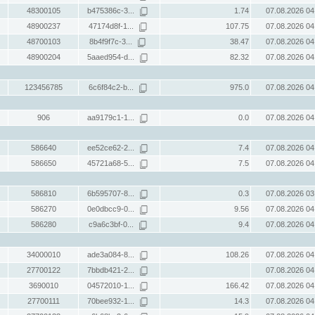
48300105
b475386c-3...
1.74
07.08.2026 04
48900237
47174d8f-1...
107.75
07.08.2026 04
48700103
8b4f9f7c-3...
38.47
07.08.2026 04
48900204
5aaed954-d...
82.32
07.08.2026 04
123456785
6c6f84c2-b...
975.0
07.08.2026 04
906
aa9179c1-1...
0.0
07.08.2026 04
586640
ee52ce62-2...
7.4
07.08.2026 04
586650
45721a68-5...
7.5
07.08.2026 04
586810
6b595707-8...
0.3
07.08.2026 03
586270
0e0dbcc9-0...
9.56
07.08.2026 04
586280
c9a6c3bf-0...
9.4
07.08.2026 04
34000010
ade3a084-8...
108.26
07.08.2026 04
27700122
7bbdb421-2...
07.08.2026 04
3690010
04572010-1...
166.42
07.08.2026 04
27700111
70bee932-1...
14.3
07.08.2026 04