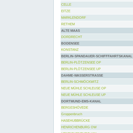
CELLE
EITZE
MARKLENDORF
RETHEM
ALTE MAAS
DORDRECHT
BODENSEE
KONSTANZ
BERLIN-SPANDAUER-SCHIFFFAHRTSKANAL
BERLIN-PLÖTZENSEE OP
BERLIN-PLÖTZENSEE UP
DAHME-WASSERSTRASSE
BERLIN-SCHMÖCKWITZ
NEUE MÜHLE SCHLEUSE OP
NEUE MÜHLE SCHLEUSE UP
DORTMUND-EMS-KANAL
BERGESHÖVEDE
Groppenbruch
HASEHUBBRÜCKE
HENRICHENBURG OW