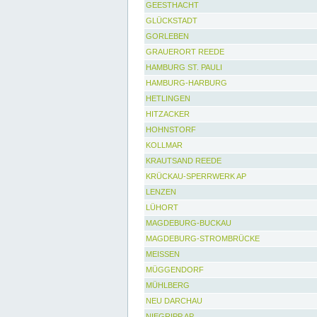
GEESTHACHT
GLÜCKSTADT
GORLEBEN
GRAUERORT REEDE
HAMBURG ST. PAULI
HAMBURG-HARBURG
HETLINGEN
HITZACKER
HOHNSTORF
KOLLMAR
KRAUTSAND REEDE
KRÜCKAU-SPERRWERK AP
LENZEN
LÜHORT
MAGDEBURG-BUCKAU
MAGDEBURG-STROMBRÜCKE
MEISSEN
MÜGGENDORF
MÜHLBERG
NEU DARCHAU
NIEGRIPP AP