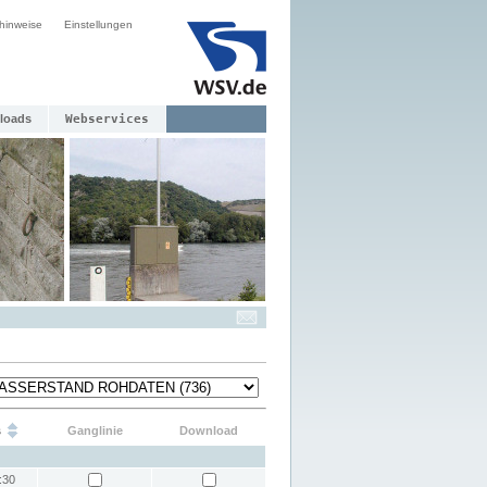
hinweise
Einstellungen
loads
Webservices
s
Ganglinie
Download
:30