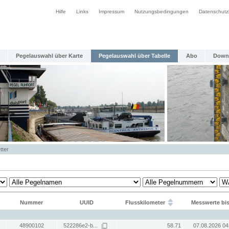
Hilfe
Links
Impressum
Nutzungsbedingungen
Datenschutz
Pegelauswahl über Karte
Pegelauswahl über Tabelle
Abo
Down
tter
Nummer
UUID
Flusskilometer
Messwerte bi
48900102
522286e2-b...
58.71
07.08.2026 04