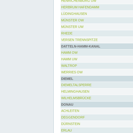
HENRICHENBURG UW
HERBRUM HAFENDAMM
LÜDINGHAUSEN
MÜNSTER OW
MÜNSTER UW
RHEDE
VERSEN TRENNSPITZE
DATTELN-HAMM-KANAL
HAMM OW
HAMM UW
WALTROP
WERRIES OW
DIEMEL
DIEMELTALSPERRE
HELMINGHAUSEN
WILHELMSBRÜCKE
DONAU
ACHLEITEN
DEGGENDORF
DÜRNSTEIN
ERLAU