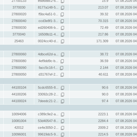
27700133
e6b68bc2-6...
15.9
07.08.2026 04
3770030
8177a148-5...
213.07
07.08.2026 04
27800020
f5bc4a51-0...
39.32
07.08.2026 04
27800040
ccd3e8f1-3...
70.315
07.08.2026 04
27800030
ed260406-b...
72.49
07.08.2026 04
3770040
16508b11-4...
217.86
07.08.2026 04
25463
0024cc40-d...
171.309
07.08.2026 04
27800060
4dbce62d-a...
38.72
07.08.2026 04
27800080
4ef9dd9c-b...
36.59
07.08.2026 04
27800090
facc5c16-f...
2.144
07.08.2026 04
27800050
d31767ef-2...
40.611
07.08.2026 04
44100104
5cdc6555-8...
90.6
07.08.2026 04
44100206
33092c28-2...
90.0
07.08.2026 04
44100024
7deedc21-2...
97.4
07.08.2026 04
10094006
c389c9e2-a...
2223.1
07.08.2026 04
10081004
53d40547-8...
2284.4
07.08.2026 04
42012
ce4e3050-2...
2009.2
07.08.2026 04
10096001
99619dc5-9...
2214.5
07.08.2026 04