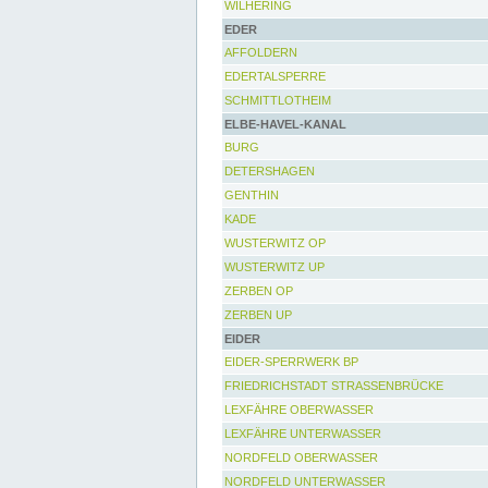
WILHERING
EDER
AFFOLDERN
EDERTALSPERRE
SCHMITTLOTHEIM
ELBE-HAVEL-KANAL
BURG
DETERSHAGEN
GENTHIN
KADE
WUSTERWITZ OP
WUSTERWITZ UP
ZERBEN OP
ZERBEN UP
EIDER
EIDER-SPERRWERK BP
FRIEDRICHSTADT STRASSENBRÜCKE
LEXFÄHRE OBERWASSER
LEXFÄHRE UNTERWASSER
NORDFELD OBERWASSER
NORDFELD UNTERWASSER