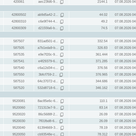
420061
aec23fd6-9...
2144.1
07.08.2026 04
42800502
ab9d5a42-2...
44.02
07.08.2026 04
42800310
c6e9f744-4...
49.2
07.08.2026 04
42800309
d2155fa6-b...
74.5
07.08.2026 04
587507
831ad501-d...
332.54
07.08.2026 04
587505
a7b1eda9-b...
326.83
07.08.2026 04
587535
e9e7f20c-9...
361.444
07.08.2026 04
587541
e4f29379-6...
371.285
07.08.2026 04
587540
c6a12d34-c...
376.56
07.08.2026 04
587550
3bfcf759-2...
376.965
07.08.2026 04
587510
64c37072-d...
344.686
07.08.2026 04
587520
532d8718-6...
346.162
07.08.2026 04
9520081
8ac85e6c-6...
110.1
07.08.2026 04
9520060
721313e7-9...
83.14
07.08.2026 04
9520020
86c5688f-2...
26.09
07.08.2026 04
9520030
7f01fbd8-6...
26.09
07.08.2026 04
9520040
61394669-3...
78.19
07.08.2026 04
9520050
cb93548e-c...
78.312
07.08.2026 04