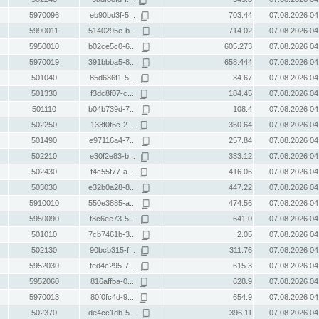
5970096
eb90bd3f-5...
703.44
07.08.2026 04
5990011
5140295e-b...
714.02
07.08.2026 04
5950010
b02ce5c0-6...
605.273
07.08.2026 04
5970019
391bbba5-8...
658.444
07.08.2026 04
501040
85d686f1-5...
34.67
07.08.2026 04
501330
f3dc8f07-c...
184.45
07.08.2026 04
501110
b04b739d-7...
108.4
07.08.2026 04
502250
133f0f6c-2...
350.64
07.08.2026 04
501490
e97116a4-7...
257.84
07.08.2026 04
502210
e30f2e83-b...
333.12
07.08.2026 04
502430
f4c55f77-a...
416.06
07.08.2026 04
503030
e32b0a28-8...
447.22
07.08.2026 04
5910010
550e3885-a...
474.56
07.08.2026 04
5950090
f3c6ee73-5...
641.0
07.08.2026 04
501010
7cb7461b-3...
2.05
07.08.2026 04
502130
90bcb315-f...
311.76
07.08.2026 04
5952030
fed4c295-7...
615.3
07.08.2026 04
5952060
816affba-0...
628.9
07.08.2026 04
5970013
80f0fc4d-9...
654.9
07.08.2026 04
502370
de4cc1db-5...
396.11
07.08.2026 04