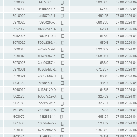
5930060
44f7e955-c...
583.393
07.08.2026 04
5970035
1f1bbed7-c...
674.0
07.08.2026 04
5910020
ac507f42-1...
492.95
07.08.2026 04
5970026
7398029b-c...
660.738
07.08.2026 04
5952050
d488c5cc-4...
623.1
07.08.2026 04
5952025
706e5110-c...
615.0
07.08.2026 04
5970010
599c23b1-4...
650.5
07.08.2026 04
5920010
a26e57c9-1...
522.639
07.08.2026 04
5930040
d9289367-c...
568.987
07.08.2026 04
5970025
3ed90357-4...
666.9
07.08.2026 04
5970031
8c20b4dc-1...
671.787
07.08.2026 04
5970024
a653eb04-d...
663.3
07.08.2026 04
503120
c80a4f21-5...
484.7
07.08.2026 04
5960010
8d18d129-0...
645.5
07.08.2026 04
502170
b8567c1e-8...
325.39
07.08.2026 04
502180
ccccb57f-a...
326.67
07.08.2026 04
501080
24440872-5...
82.2
07.08.2026 04
503070
48f2661f-f...
463.94
07.08.2026 04
501160
16b9b4e7-b...
128.02
07.08.2026 03
5930010
67d6e882-b...
536.385
07.08.2026 04
502240
3adf88fd-f...
343.6
07.08.2026 04