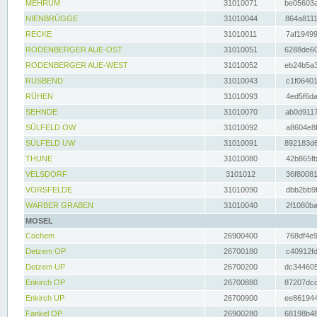
MEHRUM
31010071
be05603a
NIENBRÜGGE
31010044
864a8111
RECKE
31010011
7af19499
RODENBERGER AUE-OST
31010051
6288de60
RODENBERGER AUE-WEST
31010052
eb24b5a3
RUSBEND
31010043
c1f06401
RÜHEN
31010093
4ed5f6da
SEHNDE
31010070
ab0d9117
SÜLFELD OW
31010092
a8604e8f
SÜLFELD UW
31010091
892183d6
THUNE
31010080
42b865fb
VELSDORF
3101012
36f80081
VORSFELDE
31010090
dbb2bb9f
WARBER GRABEN
31010040
2f1080ba
MOSEL
Cochem
26900400
768df4e9
Detzem OP
26700180
c40912fd
Detzem UP
26700200
dc344605
Enkirch OP
26700880
87207dcd
Enkirch UP
26700900
ee861944
Fankel OP
26900280
68198b48