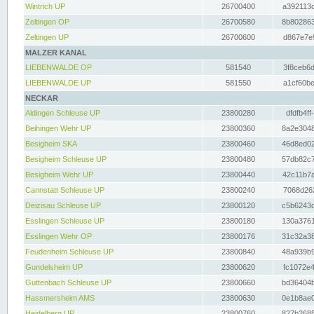
Wintrich UP
26700400
a392113c
Zeltingen OP
26700580
8b802863
Zeltingen UP
26700600
d867e7e9
MALZER KANAL
LIEBENWALDE OP
581540
3f8ceb6d
LIEBENWALDE UP
581550
a1cf60be
NECKAR
Aldingen Schleuse UP
23800280
dfdfb4ff
Beihingen Wehr UP
23800360
8a2e3048
Besigheim SKA
23800460
46d8ed02
Besigheim Schleuse UP
23800480
57db82c7
Besigheim Wehr UP
23800440
42c11b7a
Cannstatt Schleuse UP
23800240
7068d262
Deizisau Schleuse UP
23800120
c5b6243d
Esslingen Schleuse UP
23800180
130a3761
Esslingen Wehr OP
23800176
31c32a38
Feudenheim Schleuse UP
23800840
48a939b9
Gundelsheim UP
23800620
fc1072e4
Guttenbach Schleuse UP
23800660
bd36404b
Hassmersheim AMS
23800630
0e1b8ae0
Heidelberg UP
23800760
827b2685