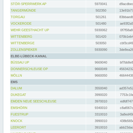
STÖR-SPERRWERK AP
5970041
d9acdbec
TANGERMÜNDE
502350
13e91b77
TORGAU
501261
83bbaedb
VOCKERODE
501480
ae93f2a5
WEHR GEESTHACHT UP
5930062
0f7f58a8
WITTENBERG
501420
070b1eb4
WITTENBERGE
503050
cbf3cd49
ZOLLENSPIEKER
5930090
3de8ea26
ELBE-LÜBECK-KANAL
BÜSSAU UP
9669040
bf7bb8e8
DONNERSCHLEUSE OP
9660049
45634232
MÖLLN
9660050
46644438
EMS
DALUM
3550040
ad357e52
DUKEGAT
3990020
7753c1fa
EMDEN NEUE SEESCHLEUSE
3970010
edfdf747
EMSHÖRN
9340010
c8af067c
FUESTRUP
3310010
3a8ed45f
KNOCK
3990010
438b565e
LEERORT
3910010
abb23dad