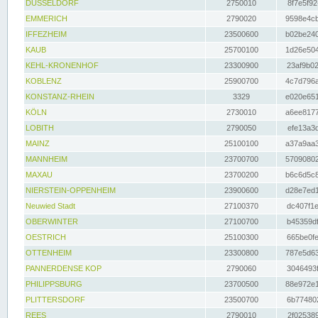
DÜSSELDORF
2750010
8f7e5f92
EMMERICH
2790020
9598e4cb
IFFEZHEIM
23500600
b02be240
KAUB
25700100
1d26e504
KEHL-KRONENHOF
23300900
23af9b02
KOBLENZ
25900700
4c7d796a
KONSTANZ-RHEIN
3329
e020e651
KÖLN
2730010
a6ee8177
LOBITH
2790050
efe13a3d
MAINZ
25100100
a37a9aa3
MANNHEIM
23700700
57090802
MAXAU
23700200
b6c6d5c8
NIERSTEIN-OPPENHEIM
23900600
d28e7ed1
Neuwied Stadt
27100370
dc407f1e
OBERWINTER
27100700
b45359df
OESTRICH
25100300
665be0fe
OTTENHEIM
23300800
787e5d63
PANNERDENSE KOP
2790060
3046493f
PHILIPPSBURG
23700500
88e972e1
PLITTERSDORF
23500700
6b774802
REES
2790010
2f025389