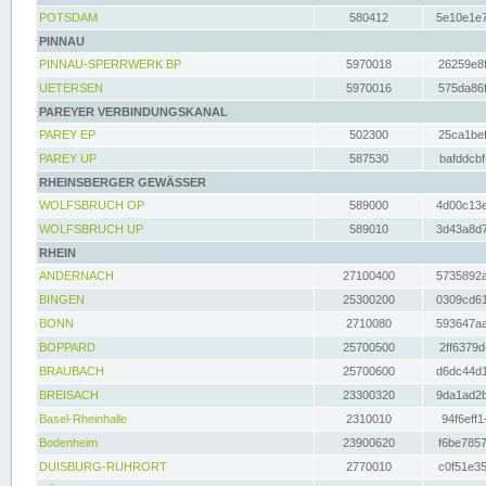
POTSDAM
580412
5e10e1e7
PINNAU
PINNAU-SPERRWERK BP
5970018
26259e8f
UETERSEN
5970016
575da86f
PAREYER VERBINDUNGSKANAL
PAREY EP
502300
25ca1bef
PAREY UP
587530
bafddcbf
RHEINSBERGER GEWÄSSER
WOLFSBRUCH OP
589000
4d00c13e
WOLFSBRUCH UP
589010
3d43a8d7
RHEIN
ANDERNACH
27100400
5735892a
BINGEN
25300200
0309cd61
BONN
2710080
593647aa
BOPPARD
25700500
2ff6379d
BRAUBACH
25700600
d6dc44d1
BREISACH
23300320
9da1ad2b
Basel-Rheinhalle
2310010
94f6eff1
Bodenheim
23900620
f6be7857
DUISBURG-RUHRORT
2770010
c0f51e35