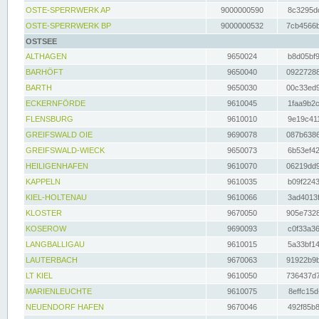
OSTE-SPERRWERK AP
9000000590
8c3295dc
OSTE-SPERRWERK BP
9000000532
7cb4566b
OSTSEE
ALTHAGEN
9650024
b8d05bf9
BARHÖFT
9650040
09227288
BARTH
9650030
00c33ed9
ECKERNFÖRDE
9610045
1faa9b2c
FLENSBURG
9610010
9e19c411
GREIFSWALD OIE
9690078
087b6386
GREIFSWALD-WIECK
9650073
6b53ef42
HEILIGENHAFEN
9610070
06219dd9
KAPPELN
9610035
b09f2243
KIEL-HOLTENAU
9610066
3ad4013f
KLOSTER
9670050
905e7328
KOSEROW
9690093
c0f33a36
LANGBALLIGAU
9610015
5a33bf14
LAUTERBACH
9670063
91922b9b
LT KIEL
9610050
736437d7
MARIENLEUCHTE
9610075
8effc15d
NEUENDORF HAFEN
9670046
492f85b8