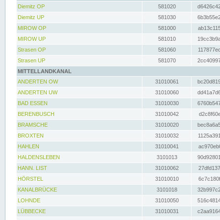
Diemitz OP
581020
d6426c42
Diemitz UP
581030
6b3b55e2
MIROW OP
581000
ab13c115
MIROW UP
581010
19cc3b9a
Strasen OP
581060
117877ec
Strasen UP
581070
2cc40997
MITTELLANDKANAL
ANDERTEN OW
31010061
bc20d819
ANDERTEN UW
31010060
dd41a7d6
BAD ESSEN
31010030
6760b547
BERENBUSCH
31010042
d2c8f60e
BRAMSCHE
31010020
bec8a6a5
BROXTEN
31010032
1125a391
HAHLEN
31010041
ac970eb0
HALDENSLEBEN
3101013
90d92801
HANN. LIST
31010062
27dfd137
HÖRSTEL
31010010
6c7c180f
KANALBRÜCKE
3101018
32b997c2
LOHNDE
31010050
516c4814
LÜBBECKE
31010031
c2aa9164