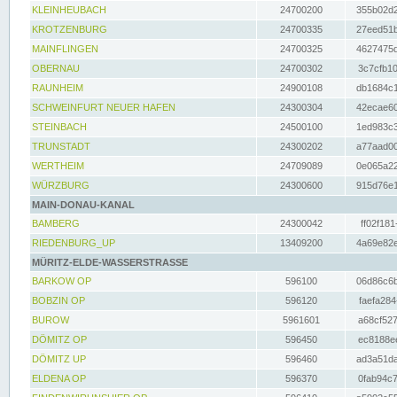
KLEINHEUBACH
24700200
355b02d2
KROTZENBURG
24700335
27eed51b
MAINFLINGEN
24700325
4627475d
OBERNAU
24700302
3c7cfb10
RAUNHEIM
24900108
db1684c1
SCHWEINFURT NEUER HAFEN
24300304
42ecae60
STEINBACH
24500100
1ed983c3
TRUNSTADT
24300202
a77aad00
WERTHEIM
24709089
0e065a22
WÜRZBURG
24300600
915d76e1
MAIN-DONAU-KANAL
BAMBERG
24300042
ff02f181
RIEDENBURG_UP
13409200
4a69e82e
MÜRITZ-ELDE-WASSERSTRASSE
BARKOW OP
596100
06d86c6b
BOBZIN OP
596120
faefa284
BUROW
5961601
a68cf527
DÖMITZ OP
596450
ec8188ee
DÖMITZ UP
596460
ad3a51da
ELDENA OP
596370
0fab94c7