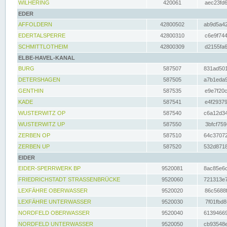
WILHERING
420061
aec23fd6
EDER
AFFOLDERN
42800502
ab9d5a42
EDERTALSPERRE
42800310
c6e9f744
SCHMITTLOTHEIM
42800309
d2155fa6
ELBE-HAVEL-KANAL
BURG
587507
831ad501
DETERSHAGEN
587505
a7b1eda9
GENTHIN
587535
e9e7f20c
KADE
587541
e4f29379
WUSTERWITZ OP
587540
c6a12d34
WUSTERWITZ UP
587550
3bfcf759
ZERBEN OP
587510
64c37072
ZERBEN UP
587520
532d8718
EIDER
EIDER-SPERRWERK BP
9520081
8ac85e6c
FRIEDRICHSTADT STRASSENBRÜCKE
9520060
721313e7
LEXFÄHRE OBERWASSER
9520020
86c5688f
LEXFÄHRE UNTERWASSER
9520030
7f01fbd8
NORDFELD OBERWASSER
9520040
61394669
NORDFELD UNTERWASSER
9520050
cb93548e