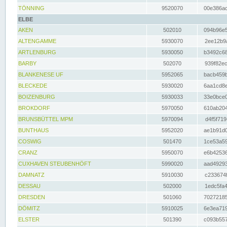
TÖNNING
9520070
00e386ac
ELBE
AKEN
502010
094b96e5
ALTENGAMME
5930070
2ee12b9a
ARTLENBURG
5930050
b3492c68
BARBY
502070
939f82ec
BLANKENESE UF
5952065
bacb459b
BLECKEDE
5930020
6aa1cd8e
BOIZENBURG
5930033
33e0bce0
BROKDORF
5970050
610ab204
BRUNSBÜTTEL MPM
5970094
d4f5f719
BUNTHAUS
5952020
ae1b91d0
COSWIG
501470
1ce53a59
CRANZ
5950070
e6b42536
CUXHAVEN STEUBENHÖFT
5990020
aad49293
DAMNATZ
5910030
c233674f
DESSAU
502000
1edc5fa4
DRESDEN
501060
70272185
DÖMITZ
5910025
6e3ea719
ELSTER
501390
c093b557