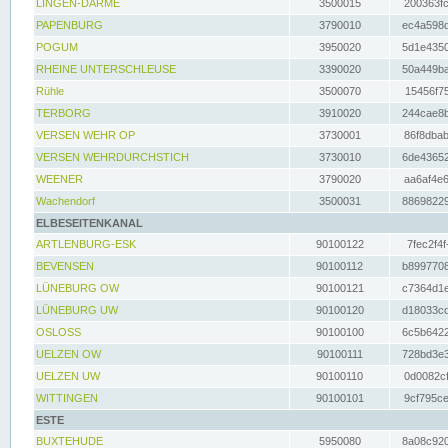
LINGEN-DARME
3500015
200363fc
PAPENBURG
3790010
ec4a598d
POGUM
3950020
5d1e4350
RHEINE UNTERSCHLEUSE
3390020
50a449ba
Rühle
3500070
15456f75
TERBORG
3910020
244cae8b
VERSEN WEHR OP
3730001
86f8dbab
VERSEN WEHRDURCHSTICH
3730010
6de43652
WEENER
3790020
aa6af4e6
Wachendorf
3500031
88698229
ELBESEITENKANAL
ARTLENBURG-ESK
90100122
7fec2f4f
BEVENSEN
90100112
b8997708
LÜNEBURG OW
90100121
c7364d1e
LÜNEBURG UW
90100120
d18033cd
OSLOSS
90100100
6c5b6422
UELZEN OW
90100111
728bd3e3
UELZEN UW
90100110
0d0082cf
WITTINGEN
90100101
9cf795ce
ESTE
BUXTEHUDE
5950080
8a08c920