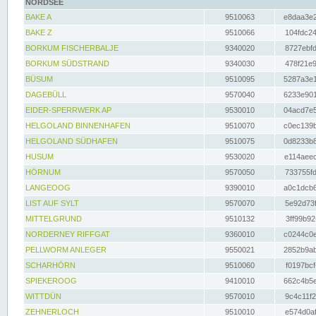
NORDSEE
BAKE A
9510063
e8daa3e2
BAKE Z
9510066
104fdc24
BORKUM FISCHERBALJE
9340020
8727ebfd
BORKUM SÜDSTRAND
9340030
478f21e9
BÜSUM
9510095
5287a3e1
DAGEBÜLL
9570040
6233e901
EIDER-SPERRWERK AP
9530010
04acd7e5
HELGOLAND BINNENHAFEN
9510070
c0ec139b
HELGOLAND SÜDHAFEN
9510075
0d8233b8
HUSUM
9530020
e114aeec
HÖRNUM
9570050
733755fd
LANGEOOG
9390010
a0c1dcb6
LIST AUF SYLT
9570070
5e92d73f
MITTELGRUND
9510132
3ff99b92
NORDERNEY RIFFGAT
9360010
c0244c0e
PELLWORM ANLEGER
9550021
2852b9ab
SCHARHÖRN
9510060
f0197bcf
SPIEKEROOG
9410010
662c4b5e
WITTDÜN
9570010
9c4c11f2
ZEHNERLOCH
9510010
e574d0af