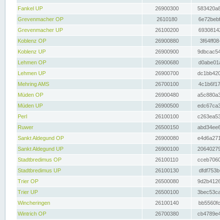
Fankel UP
26900300
583420a8
Grevenmacher OP
2610180
6e72bebf
Grevenmacher UP
26100200
69308142
Koblenz OP
26900880
3f64ff08
Koblenz UP
26900900
9dbcac54
Lehmen OP
26900680
d0abe01a
Lehmen UP
26900700
dc1bb420
Mehring AMS
26700100
4c1b6f17
Müden OP
26900480
a5c880a3
Müden UP
26900500
edc67ca3
Perl
26100100
c263ea53
Ruwer
26500150
abd34ee6
Sankt Aldegund OP
26900080
e4d6a271
Sankt Aldegund UP
26900100
20640279
Stadtbredimus OP
26100110
cceb7060
Stadtbredimus UP
26100130
dfdf753b
Trier OP
26500080
9d2b4126
Trier UP
26500100
3bec53ca
Wincheringen
26100140
bb5560fc
Wintrich OP
26700380
cb4789e4