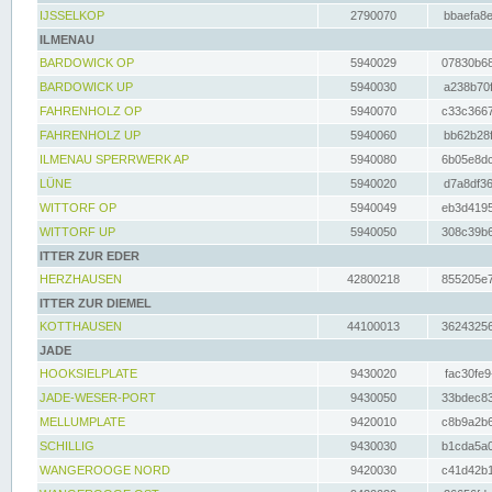
IJSSELKOP
2790070
bbaefa8e
ILMENAU
BARDOWICK OP
5940029
07830b68
BARDOWICK UP
5940030
a238b70f
FAHRENHOLZ OP
5940070
c33c3667
FAHRENHOLZ UP
5940060
bb62b28f
ILMENAU SPERRWERK AP
5940080
6b05e8dc
LÜNE
5940020
d7a8df36
WITTORF OP
5940049
eb3d4195
WITTORF UP
5940050
308c39b6
ITTER ZUR EDER
HERZHAUSEN
42800218
855205e7
ITTER ZUR DIEMEL
KOTTHAUSEN
44100013
36243256
JADE
HOOKSIELPLATE
9430020
fac30fe9
JADE-WESER-PORT
9430050
33bdec83
MELLUMPLATE
9420010
c8b9a2b6
SCHILLIG
9430030
b1cda5a0
WANGEROOGE NORD
9420030
c41d42b1