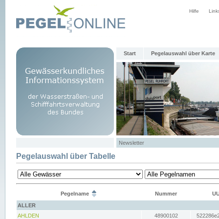
Hilfe
Link
Start
Pegelauswahl über Karte
Newsletter
Pegelauswahl über Tabelle
Pegelname
Nummer
UU
ALLER
AHLDEN
48900102
522286e2