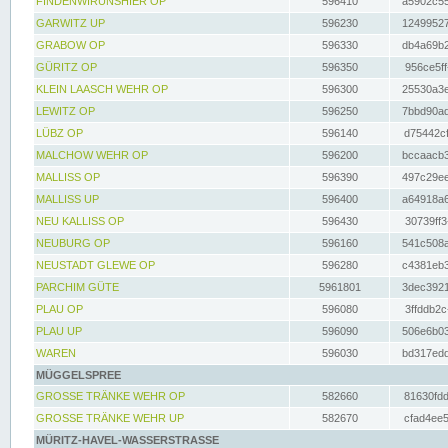
FINDENWIRUNSHIER OP
596410
a5902c55
GARWITZ UP
596230
12499527
GRABOW OP
596330
db4a69b2
GÜRITZ OP
596350
956ce5ff
KLEIN LAASCH WEHR OP
596300
25530a3e
LEWITZ OP
596250
7bbd90ad
LÜBZ OP
596140
d75442cf
MALCHOW WEHR OP
596200
bccaacb3
MALLISS OP
596390
497c29ee
MALLISS UP
596400
a64918a6
NEU KALLISS OP
596430
30739ff3
NEUBURG OP
596160
541c508a
NEUSTADT GLEWE OP
596280
c4381eb3
PARCHIM GÜTE
5961801
3dec3921
PLAU OP
596080
3ffddb2c
PLAU UP
596090
506e6b03
WAREN
596030
bd317edd
MÜGGELSPREE
GROSSE TRÄNKE WEHR OP
582660
81630fdd
GROSSE TRÄNKE WEHR UP
582670
cfad4ee5
MÜRITZ-HAVEL-WASSERSTRASSE