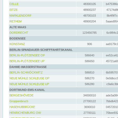
CELLE
48300105
b475386c
EITZE
48900237
47174d8f
MARKLENDORF
48700103
8b4f9f7c
RETHEM
48900204
5aaed954
ALTE MAAS
DORDRECHT
123456785
6c6f84c2
BODENSEE
KONSTANZ
906
aa9179c1
BERLIN-SPANDAUER-SCHIFFFAHRTSKANAL
BERLIN-PLÖTZENSEE OP
586640
ee52ce62
BERLIN-PLÖTZENSEE UP
586650
45721a68
DAHME-WASSERSTRASSE
BERLIN-SCHMÖCKWITZ
586810
6b595707
NEUE MÜHLE SCHLEUSE OP
586270
0e0dbcc9
NEUE MÜHLE SCHLEUSE UP
586280
c9a6c3bf
DORTMUND-EMS-KANAL
BERGESHÖVEDE
34000010
ade3a084
Groppenbruch
27700122
7bbdb421
HASEHUBBRÜCKE
3690010
04572010
HENRICHENBURG OW
27700111
70bee932