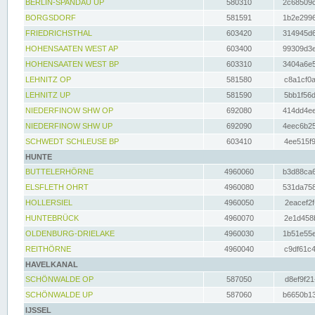
BERLIN-SPANDAU UP
580310
2c68509c
BORGSDORF
581591
1b2e2996
FRIEDRICHSTHAL
603420
314945d6
HOHENSAATEN WEST AP
603400
99309d3e
HOHENSAATEN WEST BP
603310
3404a6e5
LEHNITZ OP
581580
c8a1cf0a
LEHNITZ UP
581590
5bb1f56d
NIEDERFINOW SHW OP
692080
414dd4ee
NIEDERFINOW SHW UP
692090
4eec6b25
SCHWEDT SCHLEUSE BP
603410
4ee515f9
HUNTE
BUTTELERHÖRNE
4960060
b3d88ca6
ELSFLETH OHRT
4960080
531da758
HOLLERSIEL
4960050
2eacef2f
HUNTEBRÜCK
4960070
2e1d458b
OLDENBURG-DRIELAKE
4960030
1b51e55e
REITHÖRNE
4960040
c9df61c4
HAVELKANAL
SCHÖNWALDE OP
587050
d8ef9f21
SCHÖNWALDE UP
587060
b6650b13
IJSSEL