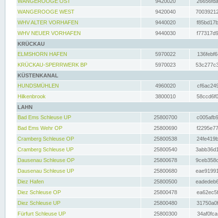
WANGEROOGE OST
9420020
26656fda
WANGEROOGE WEST
9420040
70039212
WHV ALTER VORHAFEN
9440020
f85bd17b
WHV NEUER VORHAFEN
9440030
f77317d9
KRÜCKAU
ELMSHORN HAFEN
5970022
136febf6
KRÜCKAU-SPERRWERK BP
5970023
53c277c3
KÜSTENKANAL
HUNDSMÜHLEN
4960020
cf6ac249
Hilkenbrook
3800010
58ccd6f0
LAHN
Bad Ems Schleuse UP
25800700
c005afb9
Bad Ems Wehr OP
25800690
f2295e77
Cramberg Schleuse OP
25800538
24fe419b
Cramberg Schleuse UP
25800540
3abb36d1
Dausenau Schleuse OP
25800678
9ceb358c
Dausenau Schleuse UP
25800680
eae91991
Diez Hafen
25800500
eadedeb6
Diez Schleuse OP
25800478
ea62ec5f
Diez Schleuse UP
25800480
31750a0f
Fürfurt Schleuse UP
25800300
34af0fca