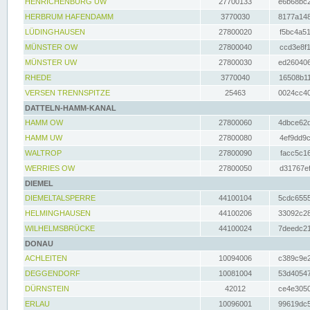
HENRICHENBURG UW
27700133
e6b68bc2
HERBRUM HAFENDAMM
3770030
8177a148
LÜDINGHAUSEN
27800020
f5bc4a51
MÜNSTER OW
27800040
ccd3e8f1
MÜNSTER UW
27800030
ed260406
RHEDE
3770040
16508b11
VERSEN TRENNSPITZE
25463
0024cc40
DATTELN-HAMM-KANAL
HAMM OW
27800060
4dbce62d
HAMM UW
27800080
4ef9dd9c
WALTROP
27800090
facc5c16
WERRIES OW
27800050
d31767ef
DIEMEL
DIEMELTALSPERRE
44100104
5cdc6555
HELMINGHAUSEN
44100206
33092c28
WILHELMSBRÜCKE
44100024
7deedc21
DONAU
ACHLEITEN
10094006
c389c9e2
DEGGENDORF
10081004
53d40547
DÜRNSTEIN
42012
ce4e3050
ERLAU
10096001
99619dc5