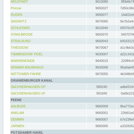
NEUSTADT
9610080
3f0b6b74
Prerow
9650027
7d50c68c
RUDEN
9690077
1fa822e6
SASSNITZ
9670065
9e7b2a4d
SCHLESWIG
9610040
09370c05
STAHLBRODE
9650070
340707f4
STRALSUND
9650043
b9163121
THIESSOW
9670067
d1c9bb3c
TIMMENDORF POEL
9630007
d22c341b
WARNEMÜNDE
9640015
220ff4c6
WISMAR-BAUMHAUS
9630008
95a0ab45
WITTOWER FÄHRE
9670055
4b348b56
ORANIENBURGER KANAL
SACHSENHAUSEN OP
580240
adbd3144
SACHSENHAUSEN UP
581840
0a6fe221
PEENE
AALBUDE
9660009
8ba772ed
ANKLAM
9660001
22fd01e0
DEMMIN
9660007
b7e238e8
JARMEN
9660005
a3328262
POTSDAMER HAVEL