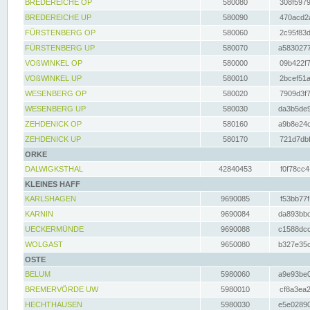
BREDEREICHE OP
580080
308f5979
BREDEREICHE UP
580090
470acd2a
FÜRSTENBERG OP
580060
2c95f83d
FÜRSTENBERG UP
580070
a5830277
VOßWINKEL OP
580000
09b422f7
VOßWINKEL UP
580010
2bcef51a
WESENBERG OP
580020
7909d3f7
WESENBERG UP
580030
da3b5de9
ZEHDENICK OP
580160
a9b8e24c
ZEHDENICK UP
580170
721d7dbf
ORKE
DALWIGKSTHAL
42840453
f0f78cc4
KLEINES HAFF
KARLSHAGEN
9690085
f53bb77f
KARNIN
9690084
da893bbd
UECKERMÜNDE
9690088
c1588dcc
WOLGAST
9650080
b327e35c
OSTE
BELUM
5980060
a9e93be0
BREMERVÖRDE UW
5980010
cf8a3ea2
HECHTHAUSEN
5980030
e5e02890