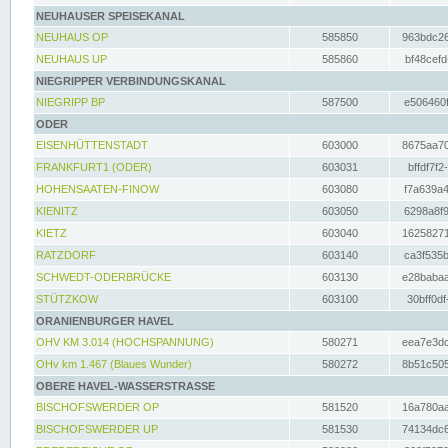
NEUHAUSER SPEISEKANAL
NEUHAUS OP
585850
963bdc26
NEUHAUS UP
585860
bf48cefd
NIEGRIPPER VERBINDUNGSKANAL
NIEGRIPP BP
587500
e506460f
ODER
EISENHÜTTENSTADT
603000
8675aa70
FRANKFURT1 (ODER)
603031
bffdf7f2
HOHENSAATEN-FINOW
603080
f7a639a4
KIENITZ
603050
6298a8f9
KIETZ
603040
16258271
RATZDORF
603140
ca3f535b
SCHWEDT-ODERBRÜCKE
603130
e28babaa
STÜTZKOW
603100
30bff0df
ORANIENBURGER HAVEL
OHV KM 3.014 (HOCHSPANNUNG)
580271
eea7e3dc
OHv km 1.467 (Blaues Wunder)
580272
8b51c505
OBERE HAVEL-WASSERSTRASSE
BISCHOFSWERDER OP
581520
16a780aa
BISCHOFSWERDER UP
581530
74134dc6