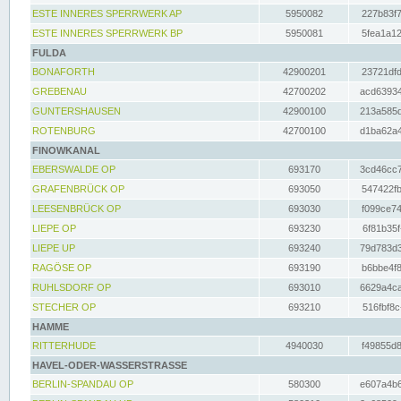
ESTE INNERES SPERRWERK AP
5950082
227b83f7
ESTE INNERES SPERRWERK BP
5950081
5fea1a12
FULDA
BONAFORTH
42900201
23721dfd
GREBENAU
42700202
acd63934
GUNTERSHAUSEN
42900100
213a585d
ROTENBURG
42700100
d1ba62a4
FINOWKANAL
EBERSWALDE OP
693170
3cd46cc7
GRAFENBRÜCK OP
693050
547422fb
LEESENBRÜCK OP
693030
f099ce74
LIEPE OP
693230
6f81b35f
LIEPE UP
693240
79d783d3
RAGÖSE OP
693190
b6bbe4f8
RUHLSDORF OP
693010
6629a4ca
STECHER OP
693210
516fbf8c
HAMME
RITTERHUDE
4940030
f49855d8
HAVEL-ODER-WASSERSTRASSE
BERLIN-SPANDAU OP
580300
e607a4b6