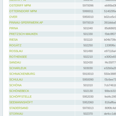
OSTERIFF MPM
5970096
eb90bd3f
OTTERNDORF MPM
5990011
5140295e
OVER
5950010
b02ce5c0
PINNAU-SPERRWERK AP
5970019
391bbba5
PIRNA
501040
85d686f1
PRETZSCH-MAUKEN
501330
f3dc8f07
RIESA
501110
b04b739d
ROGÄTZ
502250
133f0f6c
ROSSLAU
501490
e97116a4
ROTHENSEE
502210
e30f2e83
SANDAU
502430
f4c55f77
SCHARLEUK
503030
e32b0a28
SCHNACKENBURG
5910010
550e3885
SCHULAU
5950090
f3c6ee73
SCHÖNA
501010
7cb7461b
SCHÖNEBECK
502130
90bcb315
SCHÖPFSTELLE
5952030
fed4c295
SEEMANNSHÖFT
5952060
816affba
STADERSAND
5970013
80f0fc4d
STORKAU
502370
de4cc1db