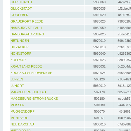
GEESTHACHT
5930060
44f7e955
GLÜCKSTADT
5970035
1f1bbed7
GORLEBEN
5910020
ac507f42
GRAUERORT REEDE
5970026
7398029b
HAMBURG ST. PAULI
5952050
d488c5cc
HAMBURG-HARBURG
5952025
706e5110
HETLINGEN
5970010
599c23b1
HITZACKER
5920010
a26e57c9
HOHNSTORF
5930040
d9289367
KOLLMAR
5970025
3ed90357
KRAUTSAND REEDE
5970031
8c20b4dc
KRÜCKAU-SPERRWERK AP
5970024
a653eb04
LENZEN
503120
c80a4f21
LÜHORT
5960010
8d18d129
MAGDEBURG-BUCKAU
502170
b8567c1e
MAGDEBURG-STROMBRÜCKE
502180
ccccb57f
MEISSEN
501080
24440872
MÜGGENDORF
503070
48f2661f
MÜHLBERG
501160
16b9b4e7
NEU DARCHAU
5930010
67d6e882
NIEGRIPP AP
502240
3adf88fd