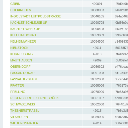
GREIN
420091
f3bf0b0b
HOFKIRCHEN
10088003
616dd98e
INGOLSTADT LUITPOLDSTRASSE
10046105
824a046b
KACHLET SCHLEUSE UP
10090708
0fd56e0a
KACHLET WEHR UP
10090408
560cf185
KELHEIM DONAU
10053009
296fc6d4
KELHEIMWINZER
10054500
c9409937
KIENSTOCK
42011
56178f74
KORNEUBURG
42013
ff44be4a
MAUTHAUSEN
42009
6b002fef
OBERNDORF
10056302
e476bcad
PASSAU DONAU
10091008
9f12c405
PASSAU ILZSTADT
10092000
33ceb441
PFATTER
10068006
f768173a
PFELLING
10078000
7fe63a95
REGENSBURG EISERNE BRÜCKE
10061007
eebd633a
SCHWABELWEIS
10062000
7644f1d7
THEBNERSTRASSL
42015
f7b5c3d3
VILSHOFEN
10089006
e6d68ab7
WILDUNGSMAUER
42014
35846b8b