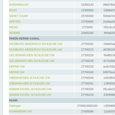
RHEINWEILER
23300130
06b978dd
RUST
23300580
5389b878
SANKT GOAR
25700300
550eb7e9
SPEYER
23700600
2cb8ae5b
WESEL
2770040
f33c3cc9
WORMS
23900200
844a620f
RHEIN-HERNE-KANAL
DUISBURG-MEIDERICH SCHLEUSE OW
27700262
f18e81da
DUISBURG-MEIDERICH SCHLEUSE UW
27700273
48780245
GELSENKIRCHEN SCHLEUSE OW
27700229
5b9f8134
GELSENKIRCHEN SCHLEUSE UW
27700230
427318d0
HERNE OW
27700150
ac6c4362
HERNE UW
27700160
b9975ea1
OBERHAUSEN SCHLEUSE OW
27700240
e251f943
OBERHAUSEN SCHLEUSE UW
27700251
12f63015
WANNE EICKEL SCHLEUSE OW
27700193
05ca0e33
WANNE EICKEL SCHLEUSE UW
27700218
23045f8b
RUHR
Hattingen
2769510000100
c0594fb5
RUHRWEHR OW
27600090
12a3037f