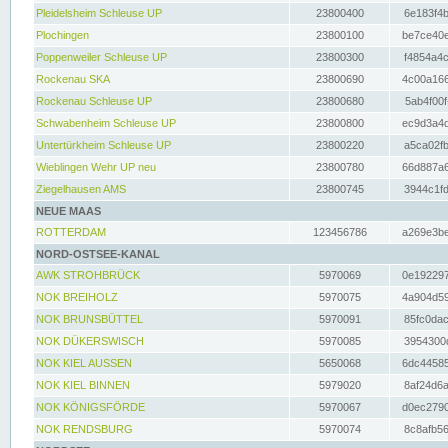
Pleidelsheim Schleuse UP
23800400
6e183f4b
Plochingen
23800100
be7ce40e
Poppenweiler Schleuse UP
23800300
f4854a4c
Rockenau SKA
23800690
4c00a166
Rockenau Schleuse UP
23800680
5ab4f00f
Schwabenheim Schleuse UP
23800800
ec9d3a4d
Untertürkheim Schleuse UP
23800220
a5ca02fb
Wieblingen Wehr UP neu
23800780
66d887a6
Ziegelhausen AMS
23800745
3944c1fd
NEUE MAAS
ROTTERDAM
123456786
a269e3be
NORD-OSTSEE-KANAL
AWK STROHBRÜCK
5970069
0e192297
NOK BREIHOLZ
5970075
4a904d59
NOK BRUNSBÜTTEL
5970091
85fc0dac
NOK DÜKERSWISCH
5970085
3954300d
NOK KIEL AUSSEN
5650068
6dc44585
NOK KIEL BINNEN
5979020
8af24d6a
NOK KÖNIGSFÖRDE
5970067
d0ec2790
NOK RENDSBURG
5970074
8c8afb56