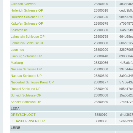
Giessen Klärwerk
25800100
4b386a6a
Hollerich Schleuse OP
25800618
cedc9b0c
Hollerich Schleuse UP
25800620
9beb7290
Kalkofen Schleuse OP
25800578
a7034573
Kalkofen neu
25800600
64f735fd
Lahnstein Schleuse OP
25800798
664d68ea
Lahnstein Schleuse UP
25800800
6b6b31e2
Leun neu
25800200
32807065
Limburg Schleuse UP
25800440
89038b42
Marburg
25830056
4e7a6cfa
Nassau Schleuse OP
25800638
29cb44a2
Nassau Schleuse UP
25800640
3a90a346
Niederbiel Schleuse Kanal OP
25800177
57c8e437
Runkel Schleuse UP
25800400
b85b17cc
Scheidt Schleuse OP
25800558
15a50d2b
Scheidt Schleuse UP
25800560
7dfe4776
LEDA
DREYSCHLOOT
3880010
d4df3617
LEDASPERRWERK UP
3880050
5e6ae93a
LEINE