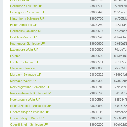
Heilbronn Schleuse UP
23800560
f77df170
Hessigheim Schleuse UP
23800420
23517de9
Hirschhorn Schleuse UP
23800700
acf505dd
Hofen Schleuse UP
23800260
cf2af1a4
Horkheim Schleuse UP
23800557
b76bf04c
Horkheim Wehr UP
23800520
d9b441a5
Kochendorf Schleuse UP
23800600
8f695e71
Ladenburg Wehr UP
23800820
70cee7df
Lauffen
23800500
8559d1a0
Lauffen Schleuse UP
23800501
2f7cb553
Mannheim Neckar
23800900
25582d3f
Marbach Schleuse UP
23800322
456974a8
Marbach Wehr UP
23800320
a73a9cb4
Neckargemünd Schleuse UP
23800740
7be3ff2e
Neckarsteinach Schleuse UP
23800720
d64d07f7
Neckarsulm Wehr UP
23800580
845944f8
Neckarzimmern Schleuse UP
23800640
f00c7183
Oberesslingen Schleuse UP
23800145
cbfae6bc
Oberesslingen Wehr UP
23800140
9de0843a
Obertürkheim Schleuse UP
23800200
80e002d8