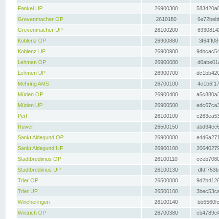
Fankel UP
26900300
583420a8
Grevenmacher OP
2610180
6e72bebf
Grevenmacher UP
26100200
69308142
Koblenz OP
26900880
3f64ff08
Koblenz UP
26900900
9dbcac54
Lehmen OP
26900680
d0abe01a
Lehmen UP
26900700
dc1bb420
Mehring AMS
26700100
4c1b6f17
Müden OP
26900480
a5c880a3
Müden UP
26900500
edc67ca3
Perl
26100100
c263ea53
Ruwer
26500150
abd34ee6
Sankt Aldegund OP
26900080
e4d6a271
Sankt Aldegund UP
26900100
20640279
Stadtbredimus OP
26100110
cceb7060
Stadtbredimus UP
26100130
dfdf753b
Trier OP
26500080
9d2b4126
Trier UP
26500100
3bec53ca
Wincheringen
26100140
bb5560fc
Wintrich OP
26700380
cb4789e4