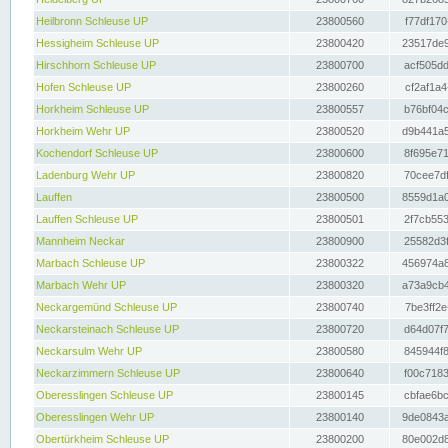
Heilbronn Schleuse UP
23800560
f77df170
Hessigheim Schleuse UP
23800420
23517de9
Hirschhorn Schleuse UP
23800700
acf505dd
Hofen Schleuse UP
23800260
cf2af1a4
Horkheim Schleuse UP
23800557
b76bf04c
Horkheim Wehr UP
23800520
d9b441a5
Kochendorf Schleuse UP
23800600
8f695e71
Ladenburg Wehr UP
23800820
70cee7df
Lauffen
23800500
8559d1a0
Lauffen Schleuse UP
23800501
2f7cb553
Mannheim Neckar
23800900
25582d3f
Marbach Schleuse UP
23800322
456974a8
Marbach Wehr UP
23800320
a73a9cb4
Neckargemünd Schleuse UP
23800740
7be3ff2e
Neckarsteinach Schleuse UP
23800720
d64d07f7
Neckarsulm Wehr UP
23800580
845944f8
Neckarzimmern Schleuse UP
23800640
f00c7183
Oberesslingen Schleuse UP
23800145
cbfae6bc
Oberesslingen Wehr UP
23800140
9de0843a
Obertürkheim Schleuse UP
23800200
80e002d8