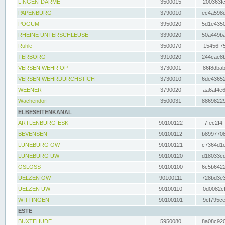
LINGEN-DARME
3500015
200363fc
PAPENBURG
3790010
ec4a598d
POGUM
3950020
5d1e4350
RHEINE UNTERSCHLEUSE
3390020
50a449ba
Rühle
3500070
15456f75
TERBORG
3910020
244cae8b
VERSEN WEHR OP
3730001
86f8dbab
VERSEN WEHRDURCHSTICH
3730010
6de43652
WEENER
3790020
aa6af4e6
Wachendorf
3500031
88698229
ELBESEITENKANAL
ARTLENBURG-ESK
90100122
7fec2f4f
BEVENSEN
90100112
b8997708
LÜNEBURG OW
90100121
c7364d1e
LÜNEBURG UW
90100120
d18033cd
OSLOSS
90100100
6c5b6422
UELZEN OW
90100111
728bd3e3
UELZEN UW
90100110
0d0082cf
WITTINGEN
90100101
9cf795ce
ESTE
BUXTEHUDE
5950080
8a08c920