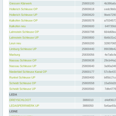
Giessen Klärwerk
25800100
4b386a6a
Hollerich Schleuse OP
25800618
cedc9b0c
Hollerich Schleuse UP
25800620
9beb7290
Kalkofen Schleuse OP
25800578
a7034573
Kalkofen neu
25800600
64f735fd
Lahnstein Schleuse OP
25800798
664d68ea
Lahnstein Schleuse UP
25800800
6b6b31e2
Leun neu
25800200
32807065
Limburg Schleuse UP
25800440
89038b42
Marburg
25830056
4e7a6cfa
Nassau Schleuse OP
25800638
29cb44a2
Nassau Schleuse UP
25800640
3a90a346
Niederbiel Schleuse Kanal OP
25800177
57c8e437
Runkel Schleuse UP
25800400
b85b17cc
Scheidt Schleuse OP
25800558
15a50d2b
Scheidt Schleuse UP
25800560
7dfe4776
LEDA
DREYSCHLOOT
3880010
d4df3617
LEDASPERRWERK UP
3880050
5e6ae93a
LEINE