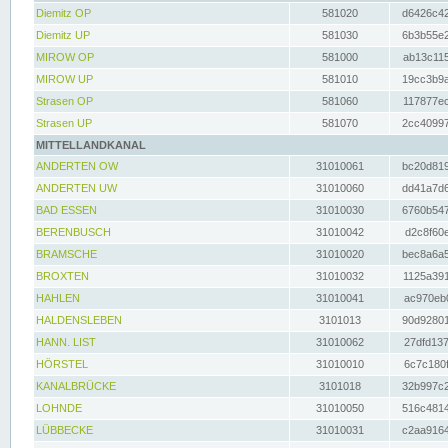
Diemitz OP
581020
d6426c42
Diemitz UP
581030
6b3b55e2
MIROW OP
581000
ab13c115
MIROW UP
581010
19cc3b9a
Strasen OP
581060
117877ec
Strasen UP
581070
2cc40997
MITTELLANDKANAL
ANDERTEN OW
31010061
bc20d819
ANDERTEN UW
31010060
dd41a7d6
BAD ESSEN
31010030
6760b547
BERENBUSCH
31010042
d2c8f60e
BRAMSCHE
31010020
bec8a6a5
BROXTEN
31010032
1125a391
HAHLEN
31010041
ac970eb0
HALDENSLEBEN
3101013
90d92801
HANN. LIST
31010062
27dfd137
HÖRSTEL
31010010
6c7c180f
KANALBRÜCKE
3101018
32b997c2
LOHNDE
31010050
516c4814
LÜBBECKE
31010031
c2aa9164