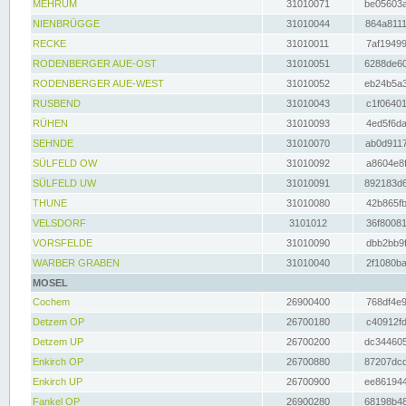
MEHRUM
31010071
be05603a
NIENBRÜGGE
31010044
864a8111
RECKE
31010011
7af19499
RODENBERGER AUE-OST
31010051
6288de60
RODENBERGER AUE-WEST
31010052
eb24b5a3
RUSBEND
31010043
c1f06401
RÜHEN
31010093
4ed5f6da
SEHNDE
31010070
ab0d9117
SÜLFELD OW
31010092
a8604e8f
SÜLFELD UW
31010091
892183d6
THUNE
31010080
42b865fb
VELSDORF
3101012
36f80081
VORSFELDE
31010090
dbb2bb9f
WARBER GRABEN
31010040
2f1080ba
MOSEL
Cochem
26900400
768df4e9
Detzem OP
26700180
c40912fd
Detzem UP
26700200
dc344605
Enkirch OP
26700880
87207dcd
Enkirch UP
26700900
ee861944
Fankel OP
26900280
68198b48