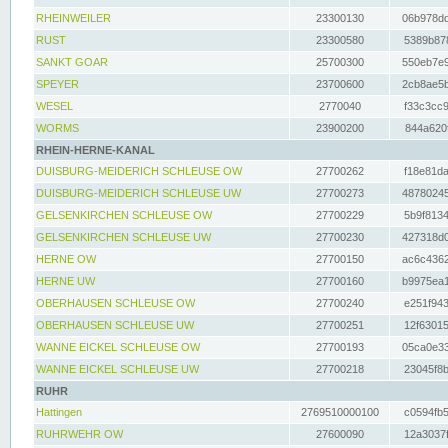
RHEINWEILER
23300130
06b978dd
RUST
23300580
5389b878
SANKT GOAR
25700300
550eb7e9
SPEYER
23700600
2cb8ae5b
WESEL
2770040
f33c3cc9
WORMS
23900200
844a620f
RHEIN-HERNE-KANAL
DUISBURG-MEIDERICH SCHLEUSE OW
27700262
f18e81da
DUISBURG-MEIDERICH SCHLEUSE UW
27700273
48780245
GELSENKIRCHEN SCHLEUSE OW
27700229
5b9f8134
GELSENKIRCHEN SCHLEUSE UW
27700230
427318d0
HERNE OW
27700150
ac6c4362
HERNE UW
27700160
b9975ea1
OBERHAUSEN SCHLEUSE OW
27700240
e251f943
OBERHAUSEN SCHLEUSE UW
27700251
12f63015
WANNE EICKEL SCHLEUSE OW
27700193
05ca0e33
WANNE EICKEL SCHLEUSE UW
27700218
23045f8b
RUHR
Hattingen
2769510000100
c0594fb5
RUHRWEHR OW
27600090
12a3037f