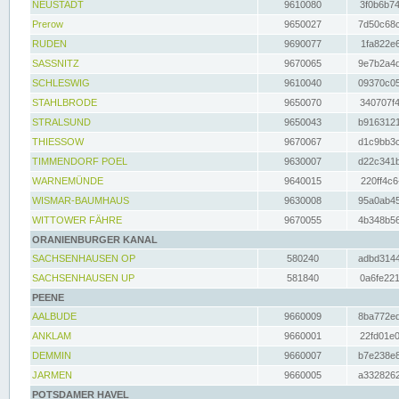
NEUSTADT
9610080
3f0b6b74
Prerow
9650027
7d50c68c
RUDEN
9690077
1fa822e6
SASSNITZ
9670065
9e7b2a4d
SCHLESWIG
9610040
09370c05
STAHLBRODE
9650070
340707f4
STRALSUND
9650043
b9163121
THIESSOW
9670067
d1c9bb3c
TIMMENDORF POEL
9630007
d22c341b
WARNEMÜNDE
9640015
220ff4c6
WISMAR-BAUMHAUS
9630008
95a0ab45
WITTOWER FÄHRE
9670055
4b348b56
ORANIENBURGER KANAL
SACHSENHAUSEN OP
580240
adbd3144
SACHSENHAUSEN UP
581840
0a6fe221
PEENE
AALBUDE
9660009
8ba772ed
ANKLAM
9660001
22fd01e0
DEMMIN
9660007
b7e238e8
JARMEN
9660005
a3328262
POTSDAMER HAVEL