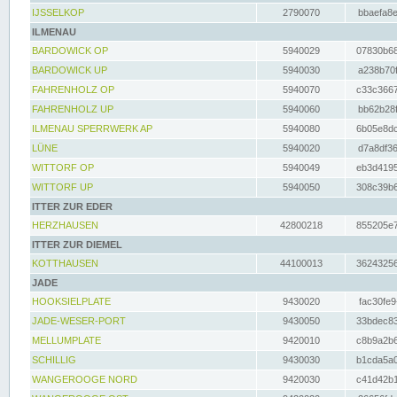
IJSSELKOP
2790070
bbaefa8e
ILMENAU
BARDOWICK OP
5940029
07830b68
BARDOWICK UP
5940030
a238b70f
FAHRENHOLZ OP
5940070
c33c3667
FAHRENHOLZ UP
5940060
bb62b28f
ILMENAU SPERRWERK AP
5940080
6b05e8dc
LÜNE
5940020
d7a8df36
WITTORF OP
5940049
eb3d4195
WITTORF UP
5940050
308c39b6
ITTER ZUR EDER
HERZHAUSEN
42800218
855205e7
ITTER ZUR DIEMEL
KOTTHAUSEN
44100013
36243256
JADE
HOOKSIELPLATE
9430020
fac30fe9
JADE-WESER-PORT
9430050
33bdec83
MELLUMPLATE
9420010
c8b9a2b6
SCHILLIG
9430030
b1cda5a0
WANGEROOGE NORD
9420030
c41d42b1