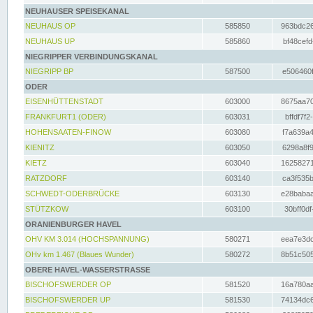
NEUHAUSER SPEISEKANAL
NEUHAUS OP
585850
963bdc26
NEUHAUS UP
585860
bf48cefd
NIEGRIPPER VERBINDUNGSKANAL
NIEGRIPP BP
587500
e506460f
ODER
EISENHÜTTENSTADT
603000
8675aa70
FRANKFURT1 (ODER)
603031
bffdf7f2
HOHENSAATEN-FINOW
603080
f7a639a4
KIENITZ
603050
6298a8f9
KIETZ
603040
16258271
RATZDORF
603140
ca3f535b
SCHWEDT-ODERBRÜCKE
603130
e28babaa
STÜTZKOW
603100
30bff0df
ORANIENBURGER HAVEL
OHV KM 3.014 (HOCHSPANNUNG)
580271
eea7e3dc
OHv km 1.467 (Blaues Wunder)
580272
8b51c505
OBERE HAVEL-WASSERSTRASSE
BISCHOFSWERDER OP
581520
16a780aa
BISCHOFSWERDER UP
581530
74134dc6