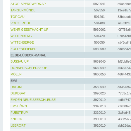
STÖR-SPERRWERK AP
5970041
d9acdbec
TANGERMÜNDE
502350
13e91b77
TORGAU
501261
83bbaedb
VOCKERODE
501480
ae93f2a5
WEHR GEESTHACHT UP
5930062
0f7f58a8
WITTENBERG
501420
070b1eb4
WITTENBERGE
503050
cbf3cd49
ZOLLENSPIEKER
5930090
3de8ea26
ELBE-LÜBECK-KANAL
BÜSSAU UP
9669040
bf7bb8e8
DONNERSCHLEUSE OP
9660049
45634232
MÖLLN
9660050
46644438
EMS
DALUM
3550040
ad357e52
DUKEGAT
3990020
7753c1fa
EMDEN NEUE SEESCHLEUSE
3970010
edfdf747
EMSHÖRN
9340010
c8af067c
FUESTRUP
3310010
3a8ed45f
KNOCK
3990010
438b565e
LEERORT
3910010
abb23dad