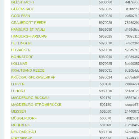
GEESTHACHT
5930060
44f7e955
GLÜCKSTADT
5970035
1f1bbed7
GORLEBEN
5910020
ac507f42
GRAUERORT REEDE
5970026
7398029b
HAMBURG ST. PAULI
5952050
d488c5cc
HAMBURG-HARBURG
5952025
706e5110
HETLINGEN
5970010
599c23b1
HITZACKER
5920010
a26e57c9
HOHNSTORF
5930040
d9289367
KOLLMAR
5970025
3ed90357
KRAUTSAND REEDE
5970031
8c20b4dc
KRÜCKAU-SPERRWERK AP
5970024
a653eb04
LENZEN
503120
c80a4f21
LÜHORT
5960010
8d18d129
MAGDEBURG-BUCKAU
502170
b8567c1e
MAGDEBURG-STROMBRÜCKE
502180
ccccb57f
MEISSEN
501080
24440872
MÜGGENDORF
503070
48f2661f
MÜHLBERG
501160
16b9b4e7
NEU DARCHAU
5930010
67d6e882
NIEGRIPP AP
502240
3adf88fd