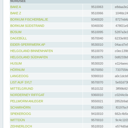
NORDSEE
BAKE A
9510063
e8daa3e2
BAKE Z
9510066
104fdc24
BORKUM FISCHERBALJE
9340020
8727ebfd
BORKUM SÜDSTRAND
9340030
478f21e9
BÜSUM
9510095
5287a3e1
DAGEBÜLL
9570040
6233e901
EIDER-SPERRWERK AP
9530010
04acd7e5
HELGOLAND BINNENHAFEN
9510070
c0ec139b
HELGOLAND SÜDHAFEN
9510075
0d8233b8
HUSUM
9530020
e114aeec
HÖRNUM
9570050
733755fd
LANGEOOG
9390010
a0c1dcb6
LIST AUF SYLT
9570070
5e92d73f
MITTELGRUND
9510132
3ff99b92
NORDERNEY RIFFGAT
9360010
c0244c0e
PELLWORM ANLEGER
9550021
2852b9ab
SCHARHÖRN
9510060
f0197bcf
SPIEKEROOG
9410010
662c4b5e
WITTDÜN
9570010
9c4c11f2
ZEHNERLOCH
9510010
e574d0af