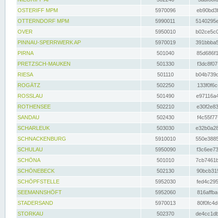
OSTERIFF MPM
5970096
eb90bd3f
OTTERNDORF MPM
5990011
5140295e
OVER
5950010
b02ce5c0
PINNAU-SPERRWERK AP
5970019
391bbba5
PIRNA
501040
85d686f1
PRETZSCH-MAUKEN
501330
f3dc8f07
RIESA
501110
b04b739d
ROGÄTZ
502250
133f0f6c
ROSSLAU
501490
e97116a4
ROTHENSEE
502210
e30f2e83
SANDAU
502430
f4c55f77
SCHARLEUK
503030
e32b0a28
SCHNACKENBURG
5910010
550e3885
SCHULAU
5950090
f3c6ee73
SCHÖNA
501010
7cb7461b
SCHÖNEBECK
502130
90bcb315
SCHÖPFSTELLE
5952030
fed4c295
SEEMANNSHÖFT
5952060
816affba
STADERSAND
5970013
80f0fc4d
STORKAU
502370
de4cc1db