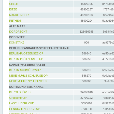
CELLE
48300105
b475386c
EITZE
48900237
47174d8f
MARKLENDORF
48700103
8b4f9f7c
RETHEM
48900204
5aaed954
ALTE MAAS
DORDRECHT
123456785
6c6f84c2
BODENSEE
KONSTANZ
906
aa9179c1
BERLIN-SPANDAUER-SCHIFFFAHRTSKANAL
BERLIN-PLÖTZENSEE OP
586640
ee52ce62
BERLIN-PLÖTZENSEE UP
586650
45721a68
DAHME-WASSERSTRASSE
BERLIN-SCHMÖCKWITZ
586810
6b595707
NEUE MÜHLE SCHLEUSE OP
586270
0e0dbcc9
NEUE MÜHLE SCHLEUSE UP
586280
c9a6c3bf
DORTMUND-EMS-KANAL
BERGESHÖVEDE
34000010
ade3a084
Groppenbruch
27700122
7bbdb421
HASEHUBBRÜCKE
3690010
04572010
HENRICHENBURG OW
27700111
70bee932