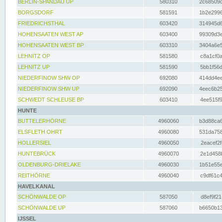
BERLIN-SPANDAU UP
580310
2c68509c
BORGSDORF
581591
1b2e2996
FRIEDRICHSTHAL
603420
314945d6
HOHENSAATEN WEST AP
603400
99309d3e
HOHENSAATEN WEST BP
603310
3404a6e5
LEHNITZ OP
581580
c8a1cf0a
LEHNITZ UP
581590
5bb1f56d
NIEDERFINOW SHW OP
692080
414dd4ee
NIEDERFINOW SHW UP
692090
4eec6b25
SCHWEDT SCHLEUSE BP
603410
4ee515f9
HUNTE
BUTTELERHÖRNE
4960060
b3d88ca6
ELSFLETH OHRT
4960080
531da758
HOLLERSIEL
4960050
2eacef2f
HUNTEBRÜCK
4960070
2e1d458b
OLDENBURG-DRIELAKE
4960030
1b51e55e
REITHÖRNE
4960040
c9df61c4
HAVELKANAL
SCHÖNWALDE OP
587050
d8ef9f21
SCHÖNWALDE UP
587060
b6650b13
IJSSEL