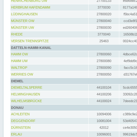
HENRICHENBURG UW
27700133
e6b68bc2
HERBRUM HAFENDAMM
3770030
8177a148
LÜDINGHAUSEN
27800020
f5bc4a51
MÜNSTER OW
27800040
ccd3e8f1
MÜNSTER UW
27800030
ed260406
RHEDE
3770040
16508b11
VERSEN TRENNSPITZE
25463
0024cc40
DATTELN-HAMM-KANAL
HAMM OW
27800060
4dbce62d
HAMM UW
27800080
4ef9dd9c
WALTROP
27800090
facc5c16
WERRIES OW
27800050
d31767ef
DIEMEL
DIEMELTALSPERRE
44100104
5cdc6555
HELMINGHAUSEN
44100206
33092c28
WILHELMSBRÜCKE
44100024
7deedc21
DONAU
ACHLEITEN
10094006
c389c9e2
DEGGENDORF
10081004
53d40547
DÜRNSTEIN
42012
ce4e3050
ERLAU
10096001
99619dc5