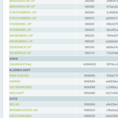
BREDEREICHE OP
580080
308f5979
BREDEREICHE UP
580090
470acd2a
FÜRSTENBERG OP
580060
2c95f83d
FÜRSTENBERG UP
580070
a5830277
VOßWINKEL OP
580000
09b422f7
VOßWINKEL UP
580010
2bcef51a
WESENBERG OP
580020
7909d3f7
WESENBERG UP
580030
da3b5de9
ZEHDENICK OP
580160
a9b8e24c
ZEHDENICK UP
580170
721d7dbf
ORKE
DALWIGKSTHAL
42840453
f0f78cc4
KLEINES HAFF
KARLSHAGEN
9690085
f53bb77f
KARNIN
9690084
da893bbd
UECKERMÜNDE
9690088
c1588dcc
WOLGAST
9650080
b327e35c
OSTE
BELUM
5980060
a9e93be0
BREMERVÖRDE UW
5980010
cf8a3ea2
HECHTHAUSEN
5980030
e5e02890