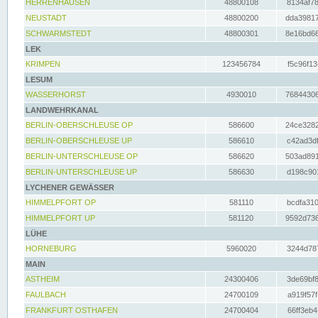
HERRENHAUSEN
48800108
8134af78
NEUSTADT
48800200
dda39817
SCHWARMSTEDT
48800301
8e16bd66
LEK
KRIMPEN
123456784
f5c96f13
LESUM
WASSERHORST
4930010
76844306
LANDWEHRKANAL
BERLIN-OBERSCHLEUSE OP
586600
24ce3282
BERLIN-OBERSCHLEUSE UP
586610
c42ad3df
BERLIN-UNTERSCHLEUSE OP
586620
503ad891
BERLIN-UNTERSCHLEUSE UP
586630
d198c901
LYCHENER GEWÄSSER
HIMMELPFORT OP
581110
bcdfa310
HIMMELPFORT UP
581120
9592d736
LÜHE
HORNEBURG
5960020
3244d787
MAIN
ASTHEIM
24300406
3de69bf8
FAULBACH
24700109
a919f57f
FRANKFURT OSTHAFEN
24700404
66ff3eb4