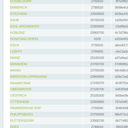
DÜSSELDORF
2750010
8f7e5f92
EMMERICH
2790020
9598e4cb
IFFEZHEIM
23500600
b02be240
KAUB
25700100
1d26e504
KEHL-KRONENHOF
23300900
23af9b02
KOBLENZ
25900700
4c7d796a
KONSTANZ-RHEIN
3329
e020e651
KÖLN
2730010
a6ee8177
LOBITH
2790050
efe13a3d
MAINZ
25100100
a37a9aa3
MANNHEIM
23700700
57090802
MAXAU
23700200
b6c6d5c8
NIERSTEIN-OPPENHEIM
23900600
d28e7ed1
Neuwied Stadt
27100370
dc407f1e
OBERWINTER
27100700
b45359df
OESTRICH
25100300
665be0fe
OTTENHEIM
23300800
787e5d63
PANNERDENSE KOP
2790060
3046493f
PHILIPPSBURG
23700500
88e972e1
PLITTERSDORF
23500700
6b774802
REES
2790010
2f025389