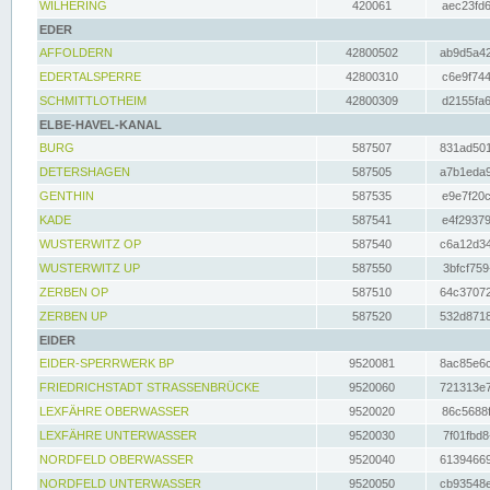
WILHERING
420061
aec23fd6
EDER
AFFOLDERN
42800502
ab9d5a42
EDERTALSPERRE
42800310
c6e9f744
SCHMITTLOTHEIM
42800309
d2155fa6
ELBE-HAVEL-KANAL
BURG
587507
831ad501
DETERSHAGEN
587505
a7b1eda9
GENTHIN
587535
e9e7f20c
KADE
587541
e4f29379
WUSTERWITZ OP
587540
c6a12d34
WUSTERWITZ UP
587550
3bfcf759
ZERBEN OP
587510
64c37072
ZERBEN UP
587520
532d8718
EIDER
EIDER-SPERRWERK BP
9520081
8ac85e6c
FRIEDRICHSTADT STRASSENBRÜCKE
9520060
721313e7
LEXFÄHRE OBERWASSER
9520020
86c5688f
LEXFÄHRE UNTERWASSER
9520030
7f01fbd8
NORDFELD OBERWASSER
9520040
61394669
NORDFELD UNTERWASSER
9520050
cb93548e