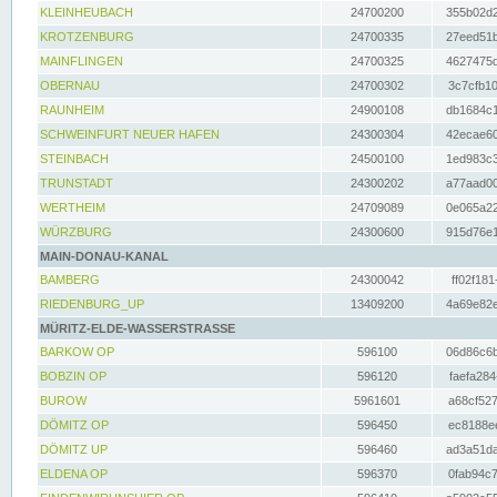
KLEINHEUBACH
24700200
355b02d2
KROTZENBURG
24700335
27eed51b
MAINFLINGEN
24700325
4627475d
OBERNAU
24700302
3c7cfb10
RAUNHEIM
24900108
db1684c1
SCHWEINFURT NEUER HAFEN
24300304
42ecae60
STEINBACH
24500100
1ed983c3
TRUNSTADT
24300202
a77aad00
WERTHEIM
24709089
0e065a22
WÜRZBURG
24300600
915d76e1
MAIN-DONAU-KANAL
BAMBERG
24300042
ff02f181
RIEDENBURG_UP
13409200
4a69e82e
MÜRITZ-ELDE-WASSERSTRASSE
BARKOW OP
596100
06d86c6b
BOBZIN OP
596120
faefa284
BUROW
5961601
a68cf527
DÖMITZ OP
596450
ec8188ee
DÖMITZ UP
596460
ad3a51da
ELDENA OP
596370
0fab94c7