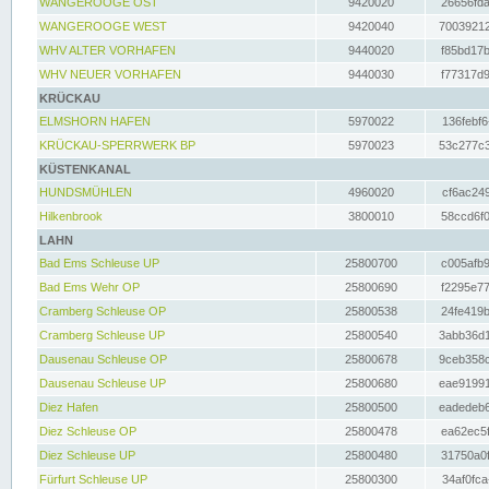
WANGEROOGE OST
9420020
26656fda
WANGEROOGE WEST
9420040
70039212
WHV ALTER VORHAFEN
9440020
f85bd17b
WHV NEUER VORHAFEN
9440030
f77317d9
KRÜCKAU
ELMSHORN HAFEN
5970022
136febf6
KRÜCKAU-SPERRWERK BP
5970023
53c277c3
KÜSTENKANAL
HUNDSMÜHLEN
4960020
cf6ac249
Hilkenbrook
3800010
58ccd6f0
LAHN
Bad Ems Schleuse UP
25800700
c005afb9
Bad Ems Wehr OP
25800690
f2295e77
Cramberg Schleuse OP
25800538
24fe419b
Cramberg Schleuse UP
25800540
3abb36d1
Dausenau Schleuse OP
25800678
9ceb358c
Dausenau Schleuse UP
25800680
eae91991
Diez Hafen
25800500
eadedeb6
Diez Schleuse OP
25800478
ea62ec5f
Diez Schleuse UP
25800480
31750a0f
Fürfurt Schleuse UP
25800300
34af0fca