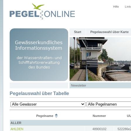
Hilfe
Link
Start
Pegelauswahl über Karte
Newsletter
Pegelauswahl über Tabelle
Pegelname
Nummer
UU
ALLER
AHLDEN
48900102
522286e2