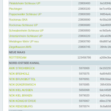
Pleidelsheim Schleuse UP
23800400
6e183f4b
Plochingen
23800100
be7ce40e
Poppenweiler Schleuse UP
23800300
f4854a4c
Rockenau SKA
23800690
4c00a166
Rockenau Schleuse UP
23800680
5ab4f00f
Schwabenheim Schleuse UP
23800800
ec9d3a4d
Untertürkheim Schleuse UP
23800220
a5ca02fb
Wieblingen Wehr UP neu
23800780
66d887a6
Ziegelhausen AMS
23800745
3944c1fd
NEUE MAAS
ROTTERDAM
123456786
a269e3be
NORD-OSTSEE-KANAL
AWK STROHBRÜCK
5970069
0e192297
NOK BREIHOLZ
5970075
4a904d59
NOK BRUNSBÜTTEL
5970091
85fc0dac
NOK DÜKERSWISCH
5970085
3954300d
NOK KIEL AUSSEN
5650068
6dc44585
NOK KIEL BINNEN
5979020
8af24d6a
NOK KÖNIGSFÖRDE
5970067
d0ec2790
NOK RENDSBURG
5970074
8c8afb56