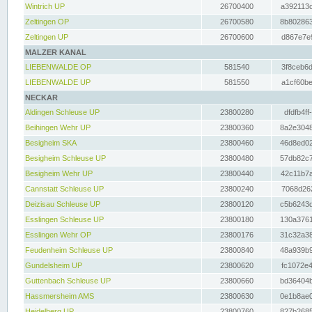
Wintrich UP
26700400
a392113c
Zeltingen OP
26700580
8b802863
Zeltingen UP
26700600
d867e7e9
MALZER KANAL
LIEBENWALDE OP
581540
3f8ceb6d
LIEBENWALDE UP
581550
a1cf60be
NECKAR
Aldingen Schleuse UP
23800280
dfdfb4ff
Beihingen Wehr UP
23800360
8a2e3048
Besigheim SKA
23800460
46d8ed02
Besigheim Schleuse UP
23800480
57db82c7
Besigheim Wehr UP
23800440
42c11b7a
Cannstatt Schleuse UP
23800240
7068d262
Deizisau Schleuse UP
23800120
c5b6243d
Esslingen Schleuse UP
23800180
130a3761
Esslingen Wehr OP
23800176
31c32a38
Feudenheim Schleuse UP
23800840
48a939b9
Gundelsheim UP
23800620
fc1072e4
Guttenbach Schleuse UP
23800660
bd36404b
Hassmersheim AMS
23800630
0e1b8ae0
Heidelberg UP
23800760
827b2685