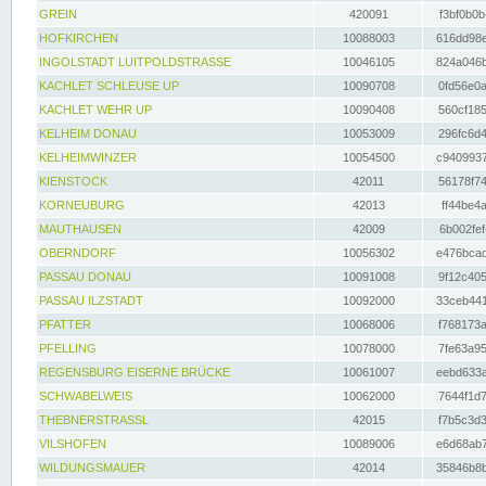
GREIN
420091
f3bf0b0b
HOFKIRCHEN
10088003
616dd98e
INGOLSTADT LUITPOLDSTRASSE
10046105
824a046b
KACHLET SCHLEUSE UP
10090708
0fd56e0a
KACHLET WEHR UP
10090408
560cf185
KELHEIM DONAU
10053009
296fc6d4
KELHEIMWINZER
10054500
c9409937
KIENSTOCK
42011
56178f74
KORNEUBURG
42013
ff44be4a
MAUTHAUSEN
42009
6b002fef
OBERNDORF
10056302
e476bcad
PASSAU DONAU
10091008
9f12c405
PASSAU ILZSTADT
10092000
33ceb441
PFATTER
10068006
f768173a
PFELLING
10078000
7fe63a95
REGENSBURG EISERNE BRÜCKE
10061007
eebd633a
SCHWABELWEIS
10062000
7644f1d7
THEBNERSTRASSL
42015
f7b5c3d3
VILSHOFEN
10089006
e6d68ab7
WILDUNGSMAUER
42014
35846b8b