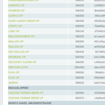
FINDENWIRUNSHIER OP
596410
a5902c55
GARWITZ UP
596230
12499527
GRABOW OP
596330
db4a69b2
GÜRITZ OP
596350
956ce5ff
KLEIN LAASCH WEHR OP
596300
25530a3e
LEWITZ OP
596250
7bbd90ad
LÜBZ OP
596140
d75442cf
MALCHOW WEHR OP
596200
bccaacb3
MALLISS OP
596390
497c29ee
MALLISS UP
596400
a64918a6
NEU KALLISS OP
596430
30739ff3
NEUBURG OP
596160
541c508a
NEUSTADT GLEWE OP
596280
c4381eb3
PARCHIM GÜTE
5961801
3dec3921
PLAU OP
596080
3ffddb2c
PLAU UP
596090
506e6b03
WAREN
596030
bd317edd
MÜGGELSPREE
GROSSE TRÄNKE WEHR OP
582660
81630fdd
GROSSE TRÄNKE WEHR UP
582670
cfad4ee5
MÜRITZ-HAVEL-WASSERSTRASSE