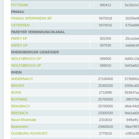
POTSDAM
580412
5e10e1e7
PINNAU
PINNAU-SPERRWERK BP
5970018
26259e8f
UETERSEN
5970016
575da86f
PAREYER VERBINDUNGSKANAL
PAREY EP
502300
25ca1bef
PAREY UP
587530
bafddcbf
RHEINSBERGER GEWÄSSER
WOLFSBRUCH OP
589000
4d00c13e
WOLFSBRUCH UP
589010
3d43a8d7
RHEIN
ANDERNACH
27100400
5735892a
BINGEN
25300200
0309cd61
BONN
2710080
593647aa
BOPPARD
25700500
2ff6379d
BRAUBACH
25700600
d6dc44d1
BREISACH
23300320
9da1ad2b
Basel-Rheinhalle
2310010
94f6eff1
Bodenheim
23900620
f6be7857
DUISBURG-RUHRORT
2770010
c0f51e35