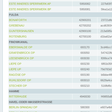
ESTE INNERES SPERRWERK AP
5950082
227b83f7
ESTE INNERES SPERRWERK BP
5950081
5fea1a12
FULDA
BONAFORTH
42900201
23721dfd
GREBENAU
42700202
acd63934
GUNTERSHAUSEN
42900100
213a585d
ROTENBURG
42700100
d1ba62a4
FINOWKANAL
EBERSWALDE OP
693170
3cd46cc7
GRAFENBRÜCK OP
693050
547422fb
LEESENBRÜCK OP
693030
f099ce74
LIEPE OP
693230
6f81b35f
LIEPE UP
693240
79d783d3
RAGÖSE OP
693190
b6bbe4f8
RUHLSDORF OP
693010
6629a4ca
STECHER OP
693210
516fbf8c
HAMME
RITTERHUDE
4940030
f49855d8
HAVEL-ODER-WASSERSTRASSE
BERLIN-SPANDAU OP
580300
e607a4b6