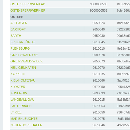
OSTE-SPERRWERK AP
9000000590
8c3295dc
OSTE-SPERRWERK BP
9000000532
7cb4566b
OSTSEE
ALTHAGEN
9650024
b8d05bf9
BARHÖFT
9650040
09227288
BARTH
9650030
00c33ed9
ECKERNFÖRDE
9610045
1faa9b2c
FLENSBURG
9610010
9e19c411
GREIFSWALD OIE
9690078
087b6386
GREIFSWALD-WIECK
9650073
6b53ef42
HEILIGENHAFEN
9610070
06219dd9
KAPPELN
9610035
b09f2243
KIEL-HOLTENAU
9610066
3ad4013f
KLOSTER
9670050
905e7328
KOSEROW
9690093
c0f33a36
LANGBALLIGAU
9610015
5a33bf14
LAUTERBACH
9670063
91922b9b
LT KIEL
9610050
736437d7
MARIENLEUCHTE
9610075
8effc15d
NEUENDORF HAFEN
9670046
492f85b8