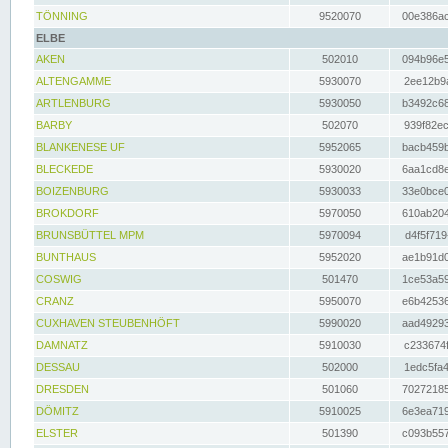
TÖNNING
9520070
00e386ac
ELBE
AKEN
502010
094b96e5
ALTENGAMME
5930070
2ee12b9a
ARTLENBURG
5930050
b3492c68
BARBY
502070
939f82ec
BLANKENESE UF
5952065
bacb459b
BLECKEDE
5930020
6aa1cd8e
BOIZENBURG
5930033
33e0bce0
BROKDORF
5970050
610ab204
BRUNSBÜTTEL MPM
5970094
d4f5f719
BUNTHAUS
5952020
ae1b91d0
COSWIG
501470
1ce53a59
CRANZ
5950070
e6b42536
CUXHAVEN STEUBENHÖFT
5990020
aad49293
DAMNATZ
5910030
c233674f
DESSAU
502000
1edc5fa4
DRESDEN
501060
70272185
DÖMITZ
5910025
6e3ea719
ELSTER
501390
c093b557