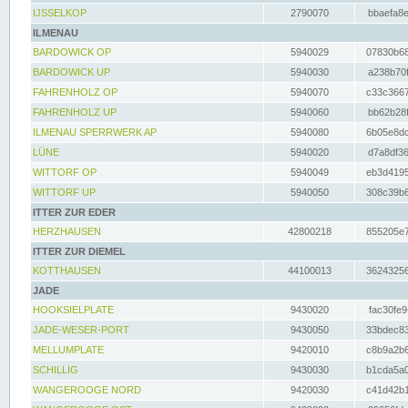
IJSSELKOP
2790070
bbaefa8e
ILMENAU
BARDOWICK OP
5940029
07830b68
BARDOWICK UP
5940030
a238b70f
FAHRENHOLZ OP
5940070
c33c3667
FAHRENHOLZ UP
5940060
bb62b28f
ILMENAU SPERRWERK AP
5940080
6b05e8dc
LÜNE
5940020
d7a8df36
WITTORF OP
5940049
eb3d4195
WITTORF UP
5940050
308c39b6
ITTER ZUR EDER
HERZHAUSEN
42800218
855205e7
ITTER ZUR DIEMEL
KOTTHAUSEN
44100013
36243256
JADE
HOOKSIELPLATE
9430020
fac30fe9
JADE-WESER-PORT
9430050
33bdec83
MELLUMPLATE
9420010
c8b9a2b6
SCHILLIG
9430030
b1cda5a0
WANGEROOGE NORD
9420030
c41d42b1