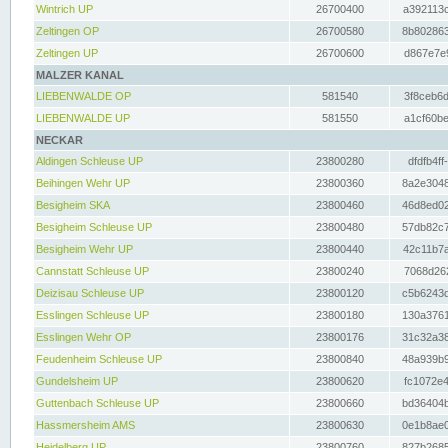
Wintrich UP
26700400
a392113c
Zeltingen OP
26700580
8b802863
Zeltingen UP
26700600
d867e7e9
MALZER KANAL
LIEBENWALDE OP
581540
3f8ceb6d
LIEBENWALDE UP
581550
a1cf60be
NECKAR
Aldingen Schleuse UP
23800280
dfdfb4ff
Beihingen Wehr UP
23800360
8a2e3048
Besigheim SKA
23800460
46d8ed02
Besigheim Schleuse UP
23800480
57db82c7
Besigheim Wehr UP
23800440
42c11b7a
Cannstatt Schleuse UP
23800240
7068d262
Deizisau Schleuse UP
23800120
c5b6243d
Esslingen Schleuse UP
23800180
130a3761
Esslingen Wehr OP
23800176
31c32a38
Feudenheim Schleuse UP
23800840
48a939b9
Gundelsheim UP
23800620
fc1072e4
Guttenbach Schleuse UP
23800660
bd36404b
Hassmersheim AMS
23800630
0e1b8ae0
Heidelberg UP
23800760
827b2685