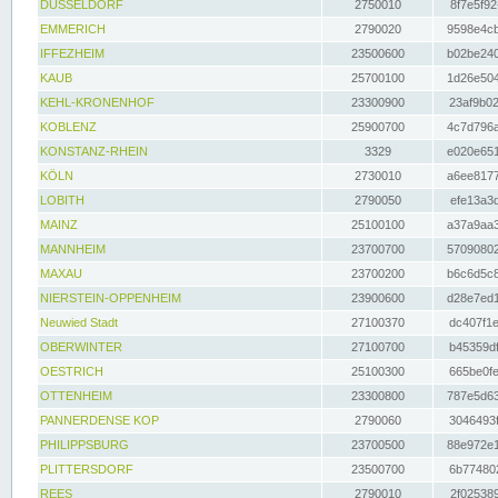
DÜSSELDORF
2750010
8f7e5f92
EMMERICH
2790020
9598e4cb
IFFEZHEIM
23500600
b02be240
KAUB
25700100
1d26e504
KEHL-KRONENHOF
23300900
23af9b02
KOBLENZ
25900700
4c7d796a
KONSTANZ-RHEIN
3329
e020e651
KÖLN
2730010
a6ee8177
LOBITH
2790050
efe13a3d
MAINZ
25100100
a37a9aa3
MANNHEIM
23700700
57090802
MAXAU
23700200
b6c6d5c8
NIERSTEIN-OPPENHEIM
23900600
d28e7ed1
Neuwied Stadt
27100370
dc407f1e
OBERWINTER
27100700
b45359df
OESTRICH
25100300
665be0fe
OTTENHEIM
23300800
787e5d63
PANNERDENSE KOP
2790060
3046493f
PHILIPPSBURG
23700500
88e972e1
PLITTERSDORF
23500700
6b774802
REES
2790010
2f025389