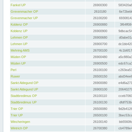
Fankel UP
26900300
583420a8
Grevenmacher OP
2610180
6e72bebf
Grevenmacher UP
26100200
69308142
Koblenz OP
26900880
3f64ff08
Koblenz UP
26900900
9dbcac54
Lehmen OP
26900680
d0abe01a
Lehmen UP
26900700
dc1bb420
Mehring AMS
26700100
4c1b6f17
Müden OP
26900480
a5c880a3
Müden UP
26900500
edc67ca3
Perl
26100100
c263ea53
Ruwer
26500150
abd34ee6
Sankt Aldegund OP
26900080
e4d6a271
Sankt Aldegund UP
26900100
20640279
Stadtbredimus OP
26100110
cceb7060
Stadtbredimus UP
26100130
dfdf753b
Trier OP
26500080
9d2b4126
Trier UP
26500100
3bec53ca
Wincheringen
26100140
bb5560fc
Wintrich OP
26700380
cb4789e4