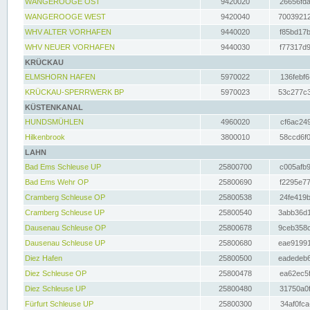
WANGEROOGE OST
9420020
26656fda
WANGEROOGE WEST
9420040
70039212
WHV ALTER VORHAFEN
9440020
f85bd17b
WHV NEUER VORHAFEN
9440030
f77317d9
KRÜCKAU
ELMSHORN HAFEN
5970022
136febf6
KRÜCKAU-SPERRWERK BP
5970023
53c277c3
KÜSTENKANAL
HUNDSMÜHLEN
4960020
cf6ac249
Hilkenbrook
3800010
58ccd6f0
LAHN
Bad Ems Schleuse UP
25800700
c005afb9
Bad Ems Wehr OP
25800690
f2295e77
Cramberg Schleuse OP
25800538
24fe419b
Cramberg Schleuse UP
25800540
3abb36d1
Dausenau Schleuse OP
25800678
9ceb358c
Dausenau Schleuse UP
25800680
eae91991
Diez Hafen
25800500
eadedeb6
Diez Schleuse OP
25800478
ea62ec5f
Diez Schleuse UP
25800480
31750a0f
Fürfurt Schleuse UP
25800300
34af0fca