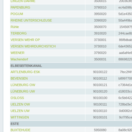
LINGEN-DARME
3500015
200363fc
PAPENBURG
3790010
ec4a598d
POGUM
3950020
5d1e4350
RHEINE UNTERSCHLEUSE
3390020
50a449ba
Rühle
3500070
15456f75
TERBORG
3910020
244cae8b
VERSEN WEHR OP
3730001
86f8dbab
VERSEN WEHRDURCHSTICH
3730010
6de43652
WEENER
3790020
aa6af4e6
Wachendorf
3500031
88698229
ELBESEITENKANAL
ARTLENBURG-ESK
90100122
7fec2f4f
BEVENSEN
90100112
b8997708
LÜNEBURG OW
90100121
c7364d1e
LÜNEBURG UW
90100120
d18033cd
OSLOSS
90100100
6c5b6422
UELZEN OW
90100111
728bd3e3
UELZEN UW
90100110
0d0082cf
WITTINGEN
90100101
9cf795ce
ESTE
BUXTEHUDE
5950080
8a08c920