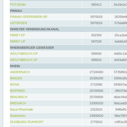
POTSDAM
580412
5e10e1e7
PINNAU
PINNAU-SPERRWERK BP
5970018
26259e8f
UETERSEN
5970016
575da86f
PAREYER VERBINDUNGSKANAL
PAREY EP
502300
25ca1bef
PAREY UP
587530
bafddcbf
RHEINSBERGER GEWÄSSER
WOLFSBRUCH OP
589000
4d00c13e
WOLFSBRUCH UP
589010
3d43a8d7
RHEIN
ANDERNACH
27100400
5735892a
BINGEN
25300200
0309cd61
BONN
2710080
593647aa
BOPPARD
25700500
2ff6379d
BRAUBACH
25700600
d6dc44d1
BREISACH
23300320
9da1ad2b
Basel-Rheinhalle
2310010
94f6eff1
Bodenheim
23900620
f6be7857
DUISBURG-RUHRORT
2770010
c0f51e35