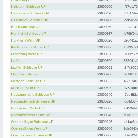
Heilbronn Schleuse UP
23800560
f77df170
Hessigheim Schleuse UP
23800420
23517de9
Hirschhorn Schleuse UP
23800700
acf505dd
Hofen Schleuse UP
23800260
cf2af1a4
Horkheim Schleuse UP
23800557
b76bf04c
Horkheim Wehr UP
23800520
d9b441a5
Kochendorf Schleuse UP
23800600
8f695e71
Ladenburg Wehr UP
23800820
70cee7df
Lauffen
23800500
8559d1a0
Lauffen Schleuse UP
23800501
2f7cb553
Mannheim Neckar
23800900
25582d3f
Marbach Schleuse UP
23800322
456974a8
Marbach Wehr UP
23800320
a73a9cb4
Neckargemünd Schleuse UP
23800740
7be3ff2e
Neckarsteinach Schleuse UP
23800720
d64d07f7
Neckarsulm Wehr UP
23800580
845944f8
Neckarzimmern Schleuse UP
23800640
f00c7183
Oberesslingen Schleuse UP
23800145
cbfae6bc
Oberesslingen Wehr UP
23800140
9de0843a
Obertürkheim Schleuse UP
23800200
80e002d8