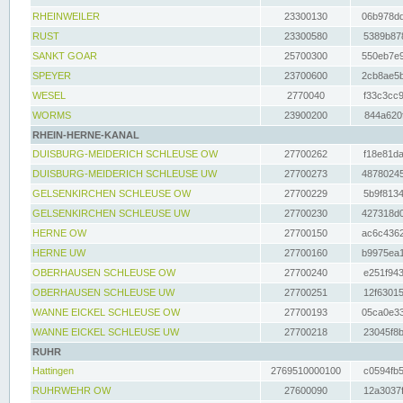
RHEINWEILER
23300130
06b978dd
RUST
23300580
5389b878
SANKT GOAR
25700300
550eb7e9
SPEYER
23700600
2cb8ae5b
WESEL
2770040
f33c3cc9
WORMS
23900200
844a620f
RHEIN-HERNE-KANAL
DUISBURG-MEIDERICH SCHLEUSE OW
27700262
f18e81da
DUISBURG-MEIDERICH SCHLEUSE UW
27700273
48780245
GELSENKIRCHEN SCHLEUSE OW
27700229
5b9f8134
GELSENKIRCHEN SCHLEUSE UW
27700230
427318d0
HERNE OW
27700150
ac6c4362
HERNE UW
27700160
b9975ea1
OBERHAUSEN SCHLEUSE OW
27700240
e251f943
OBERHAUSEN SCHLEUSE UW
27700251
12f63015
WANNE EICKEL SCHLEUSE OW
27700193
05ca0e33
WANNE EICKEL SCHLEUSE UW
27700218
23045f8b
RUHR
Hattingen
2769510000100
c0594fb5
RUHRWEHR OW
27600090
12a3037f