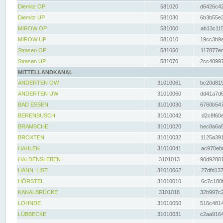
Diemitz OP
581020
d6426c42
Diemitz UP
581030
6b3b55e2
MIROW OP
581000
ab13c115
MIROW UP
581010
19cc3b9a
Strasen OP
581060
117877ec
Strasen UP
581070
2cc40997
MITTELLANDKANAL
ANDERTEN OW
31010061
bc20d819
ANDERTEN UW
31010060
dd41a7d6
BAD ESSEN
31010030
6760b547
BERENBUSCH
31010042
d2c8f60e
BRAMSCHE
31010020
bec8a6a5
BROXTEN
31010032
1125a391
HAHLEN
31010041
ac970eb0
HALDENSLEBEN
3101013
90d92801
HANN. LIST
31010062
27dfd137
HÖRSTEL
31010010
6c7c180f
KANALBRÜCKE
3101018
32b997c2
LOHNDE
31010050
516c4814
LÜBBECKE
31010031
c2aa9164