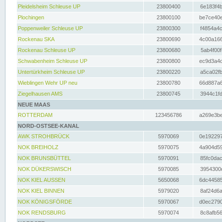
Pleidelsheim Schleuse UP
23800400
6e183f4b
Plochingen
23800100
be7ce40e
Poppenweiler Schleuse UP
23800300
f4854a4c
Rockenau SKA
23800690
4c00a166
Rockenau Schleuse UP
23800680
5ab4f00f
Schwabenheim Schleuse UP
23800800
ec9d3a4d
Untertürkheim Schleuse UP
23800220
a5ca02fb
Wieblingen Wehr UP neu
23800780
66d887a6
Ziegelhausen AMS
23800745
3944c1fd
NEUE MAAS
ROTTERDAM
123456786
a269e3be
NORD-OSTSEE-KANAL
AWK STROHBRÜCK
5970069
0e192297
NOK BREIHOLZ
5970075
4a904d59
NOK BRUNSBÜTTEL
5970091
85fc0dac
NOK DÜKERSWISCH
5970085
3954300d
NOK KIEL AUSSEN
5650068
6dc44585
NOK KIEL BINNEN
5979020
8af24d6a
NOK KÖNIGSFÖRDE
5970067
d0ec2790
NOK RENDSBURG
5970074
8c8afb56