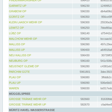
FINDENWIRUNSHIER OP
596410
a5902c55
GARWITZ UP
596230
12499527
GRABOW OP
596330
db4a69b2
GÜRITZ OP
596350
956ce5ff
KLEIN LAASCH WEHR OP
596300
25530a3e
LEWITZ OP
596250
7bbd90ad
LÜBZ OP
596140
d75442cf
MALCHOW WEHR OP
596200
bccaacb3
MALLISS OP
596390
497c29ee
MALLISS UP
596400
a64918a6
NEU KALLISS OP
596430
30739ff3
NEUBURG OP
596160
541c508a
NEUSTADT GLEWE OP
596280
c4381eb3
PARCHIM GÜTE
5961801
3dec3921
PLAU OP
596080
3ffddb2c
PLAU UP
596090
506e6b03
WAREN
596030
bd317edd
MÜGGELSPREE
GROSSE TRÄNKE WEHR OP
582660
81630fdd
GROSSE TRÄNKE WEHR UP
582670
cfad4ee5
MÜRITZ-HAVEL-WASSERSTRASSE