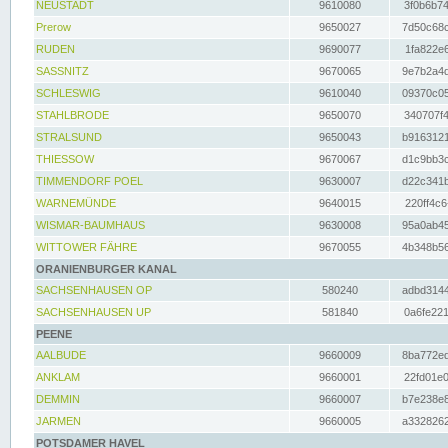
NEUSTADT
9610080
3f0b6b74
Prerow
9650027
7d50c68c
RUDEN
9690077
1fa822e6
SASSNITZ
9670065
9e7b2a4d
SCHLESWIG
9610040
09370c05
STAHLBRODE
9650070
340707f4
STRALSUND
9650043
b9163121
THIESSOW
9670067
d1c9bb3c
TIMMENDORF POEL
9630007
d22c341b
WARNEMÜNDE
9640015
220ff4c6
WISMAR-BAUMHAUS
9630008
95a0ab45
WITTOWER FÄHRE
9670055
4b348b56
ORANIENBURGER KANAL
SACHSENHAUSEN OP
580240
adbd3144
SACHSENHAUSEN UP
581840
0a6fe221
PEENE
AALBUDE
9660009
8ba772ed
ANKLAM
9660001
22fd01e0
DEMMIN
9660007
b7e238e8
JARMEN
9660005
a3328262
POTSDAMER HAVEL