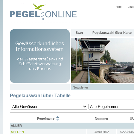
Hilfe
Link
Start
Pegelauswahl über Karte
Newsletter
Pegelauswahl über Tabelle
Pegelname
Nummer
UU
ALLER
AHLDEN
48900102
522286e2