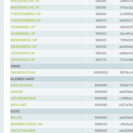
BREDEREICHE OP
580080
308f5979
BREDEREICHE UP
580090
470acd2a
FÜRSTENBERG OP
580060
2c95f83d
FÜRSTENBERG UP
580070
a5830277
VOßWINKEL OP
580000
09b422f7
VOßWINKEL UP
580010
2bcef51a
WESENBERG OP
580020
7909d3f7
WESENBERG UP
580030
da3b5de9
ZEHDENICK OP
580160
a9b8e24c
ZEHDENICK UP
580170
721d7dbf
ORKE
DALWIGKSTHAL
42840453
f0f78cc4
KLEINES HAFF
KARLSHAGEN
9690085
f53bb77f
KARNIN
9690084
da893bbd
UECKERMÜNDE
9690088
c1588dcc
WOLGAST
9650080
b327e35c
OSTE
BELUM
5980060
a9e93be0
BREMERVÖRDE UW
5980010
cf8a3ea2
HECHTHAUSEN
5980030
e5e02890