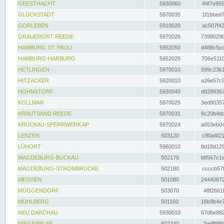
GEESTHACHT
5930060
44f7e955
GLÜCKSTADT
5970035
1f1bbed7
GORLEBEN
5910020
ac507f42
GRAUERORT REEDE
5970026
7398029b
HAMBURG ST. PAULI
5952050
d488c5cc
HAMBURG-HARBURG
5952025
706e5110
HETLINGEN
5970010
599c23b1
HITZACKER
5920010
a26e57c9
HOHNSTORF
5930040
d9289367
KOLLMAR
5970025
3ed90357
KRAUTSAND REEDE
5970031
8c20b4dc
KRÜCKAU-SPERRWERK AP
5970024
a653eb04
LENZEN
503120
c80a4f21
LÜHORT
5960010
8d18d129
MAGDEBURG-BUCKAU
502170
b8567c1e
MAGDEBURG-STROMBRÜCKE
502180
ccccb57f
MEISSEN
501080
24440872
MÜGGENDORF
503070
48f2661f
MÜHLBERG
501160
16b9b4e7
NEU DARCHAU
5930010
67d6e882
NIEGRIPP AP
502240
3adf88fd