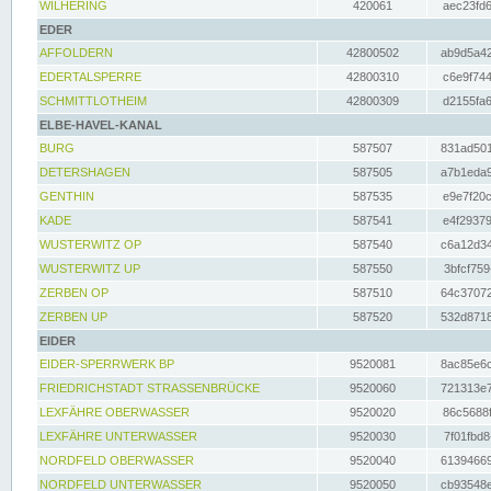
WILHERING
420061
aec23fd6
EDER
AFFOLDERN
42800502
ab9d5a42
EDERTALSPERRE
42800310
c6e9f744
SCHMITTLOTHEIM
42800309
d2155fa6
ELBE-HAVEL-KANAL
BURG
587507
831ad501
DETERSHAGEN
587505
a7b1eda9
GENTHIN
587535
e9e7f20c
KADE
587541
e4f29379
WUSTERWITZ OP
587540
c6a12d34
WUSTERWITZ UP
587550
3bfcf759
ZERBEN OP
587510
64c37072
ZERBEN UP
587520
532d8718
EIDER
EIDER-SPERRWERK BP
9520081
8ac85e6c
FRIEDRICHSTADT STRASSENBRÜCKE
9520060
721313e7
LEXFÄHRE OBERWASSER
9520020
86c5688f
LEXFÄHRE UNTERWASSER
9520030
7f01fbd8
NORDFELD OBERWASSER
9520040
61394669
NORDFELD UNTERWASSER
9520050
cb93548e