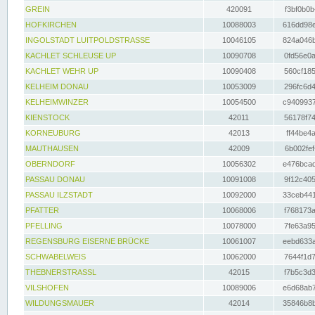
GREIN
420091
f3bf0b0b
HOFKIRCHEN
10088003
616dd98e
INGOLSTADT LUITPOLDSTRASSE
10046105
824a046b
KACHLET SCHLEUSE UP
10090708
0fd56e0a
KACHLET WEHR UP
10090408
560cf185
KELHEIM DONAU
10053009
296fc6d4
KELHEIMWINZER
10054500
c9409937
KIENSTOCK
42011
56178f74
KORNEUBURG
42013
ff44be4a
MAUTHAUSEN
42009
6b002fef
OBERNDORF
10056302
e476bcad
PASSAU DONAU
10091008
9f12c405
PASSAU ILZSTADT
10092000
33ceb441
PFATTER
10068006
f768173a
PFELLING
10078000
7fe63a95
REGENSBURG EISERNE BRÜCKE
10061007
eebd633a
SCHWABELWEIS
10062000
7644f1d7
THEBNERSTRASSL
42015
f7b5c3d3
VILSHOFEN
10089006
e6d68ab7
WILDUNGSMAUER
42014
35846b8b