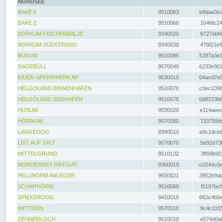
NORDSEE
BAKE A
9510063
e8daa3e2
BAKE Z
9510066
104fdc24
BORKUM FISCHERBALJE
9340020
8727ebfd
BORKUM SÜDSTRAND
9340030
478f21e9
BÜSUM
9510095
5287a3e1
DAGEBÜLL
9570040
6233e901
EIDER-SPERRWERK AP
9530010
04acd7e5
HELGOLAND BINNENHAFEN
9510070
c0ec139b
HELGOLAND SÜDHAFEN
9510075
0d8233b8
HUSUM
9530020
e114aeec
HÖRNUM
9570050
733755fd
LANGEOOG
9390010
a0c1dcb6
LIST AUF SYLT
9570070
5e92d73f
MITTELGRUND
9510132
3ff99b92
NORDERNEY RIFFGAT
9360010
c0244c0e
PELLWORM ANLEGER
9550021
2852b9ab
SCHARHÖRN
9510060
f0197bcf
SPIEKEROOG
9410010
662c4b5e
WITTDÜN
9570010
9c4c11f2
ZEHNERLOCH
9510010
e574d0af