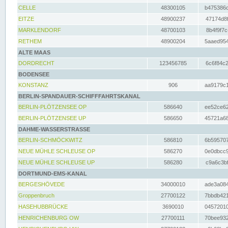
CELLE
48300105
b475386c
EITZE
48900237
47174d8f
MARKLENDORF
48700103
8b4f9f7c
RETHEM
48900204
5aaed954
ALTE MAAS
DORDRECHT
123456785
6c6f84c2
BODENSEE
KONSTANZ
906
aa9179c1
BERLIN-SPANDAUER-SCHIFFFAHRTSKANAL
BERLIN-PLÖTZENSEE OP
586640
ee52ce62
BERLIN-PLÖTZENSEE UP
586650
45721a68
DAHME-WASSERSTRASSE
BERLIN-SCHMÖCKWITZ
586810
6b595707
NEUE MÜHLE SCHLEUSE OP
586270
0e0dbcc9
NEUE MÜHLE SCHLEUSE UP
586280
c9a6c3bf
DORTMUND-EMS-KANAL
BERGESHÖVEDE
34000010
ade3a084
Groppenbruch
27700122
7bbdb421
HASEHUBBRÜCKE
3690010
04572010
HENRICHENBURG OW
27700111
70bee932