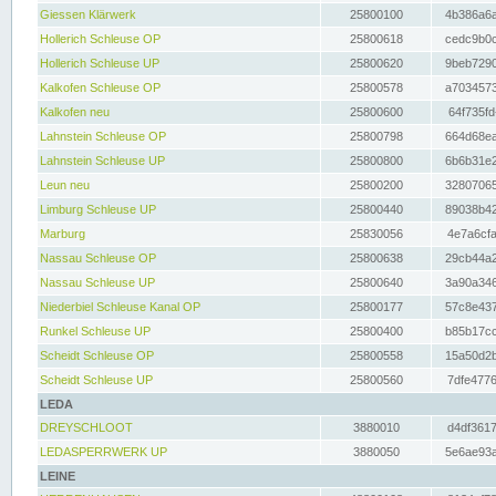
Giessen Klärwerk
25800100
4b386a6a
Hollerich Schleuse OP
25800618
cedc9b0c
Hollerich Schleuse UP
25800620
9beb7290
Kalkofen Schleuse OP
25800578
a7034573
Kalkofen neu
25800600
64f735fd
Lahnstein Schleuse OP
25800798
664d68ea
Lahnstein Schleuse UP
25800800
6b6b31e2
Leun neu
25800200
32807065
Limburg Schleuse UP
25800440
89038b42
Marburg
25830056
4e7a6cfa
Nassau Schleuse OP
25800638
29cb44a2
Nassau Schleuse UP
25800640
3a90a346
Niederbiel Schleuse Kanal OP
25800177
57c8e437
Runkel Schleuse UP
25800400
b85b17cc
Scheidt Schleuse OP
25800558
15a50d2b
Scheidt Schleuse UP
25800560
7dfe4776
LEDA
DREYSCHLOOT
3880010
d4df3617
LEDASPERRWERK UP
3880050
5e6ae93a
LEINE