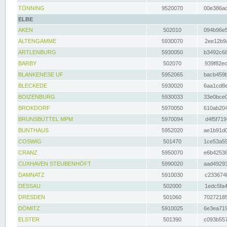
TÖNNING
9520070
00e386ac
ELBE
AKEN
502010
094b96e5
ALTENGAMME
5930070
2ee12b9a
ARTLENBURG
5930050
b3492c68
BARBY
502070
939f82ec
BLANKENESE UF
5952065
bacb459b
BLECKEDE
5930020
6aa1cd8e
BOIZENBURG
5930033
33e0bce0
BROKDORF
5970050
610ab204
BRUNSBÜTTEL MPM
5970094
d4f5f719
BUNTHAUS
5952020
ae1b91d0
COSWIG
501470
1ce53a59
CRANZ
5950070
e6b42536
CUXHAVEN STEUBENHÖFT
5990020
aad49293
DAMNATZ
5910030
c233674f
DESSAU
502000
1edc5fa4
DRESDEN
501060
70272185
DÖMITZ
5910025
6e3ea719
ELSTER
501390
c093b557