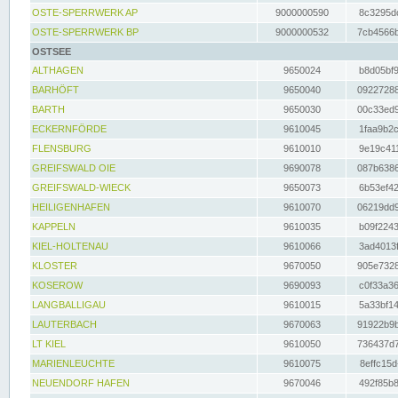
OSTE-SPERRWERK AP
9000000590
8c3295dc
OSTE-SPERRWERK BP
9000000532
7cb4566b
OSTSEE
ALTHAGEN
9650024
b8d05bf9
BARHÖFT
9650040
09227288
BARTH
9650030
00c33ed9
ECKERNFÖRDE
9610045
1faa9b2c
FLENSBURG
9610010
9e19c411
GREIFSWALD OIE
9690078
087b6386
GREIFSWALD-WIECK
9650073
6b53ef42
HEILIGENHAFEN
9610070
06219dd9
KAPPELN
9610035
b09f2243
KIEL-HOLTENAU
9610066
3ad4013f
KLOSTER
9670050
905e7328
KOSEROW
9690093
c0f33a36
LANGBALLIGAU
9610015
5a33bf14
LAUTERBACH
9670063
91922b9b
LT KIEL
9610050
736437d7
MARIENLEUCHTE
9610075
8effc15d
NEUENDORF HAFEN
9670046
492f85b8