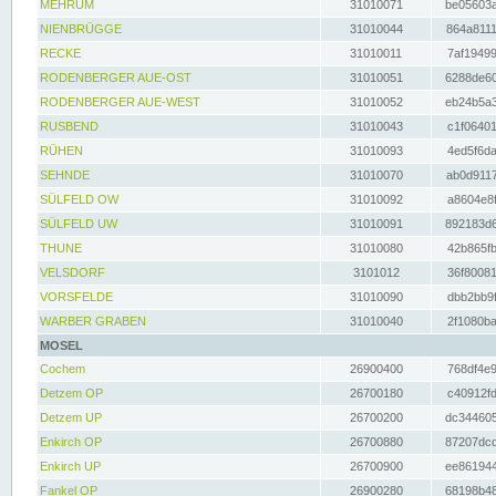
MEHRUM
31010071
be05603a
NIENBRÜGGE
31010044
864a8111
RECKE
31010011
7af19499
RODENBERGER AUE-OST
31010051
6288de60
RODENBERGER AUE-WEST
31010052
eb24b5a3
RUSBEND
31010043
c1f06401
RÜHEN
31010093
4ed5f6da
SEHNDE
31010070
ab0d9117
SÜLFELD OW
31010092
a8604e8f
SÜLFELD UW
31010091
892183d6
THUNE
31010080
42b865fb
VELSDORF
3101012
36f80081
VORSFELDE
31010090
dbb2bb9f
WARBER GRABEN
31010040
2f1080ba
MOSEL
Cochem
26900400
768df4e9
Detzem OP
26700180
c40912fd
Detzem UP
26700200
dc344605
Enkirch OP
26700880
87207dcd
Enkirch UP
26700900
ee861944
Fankel OP
26900280
68198b48