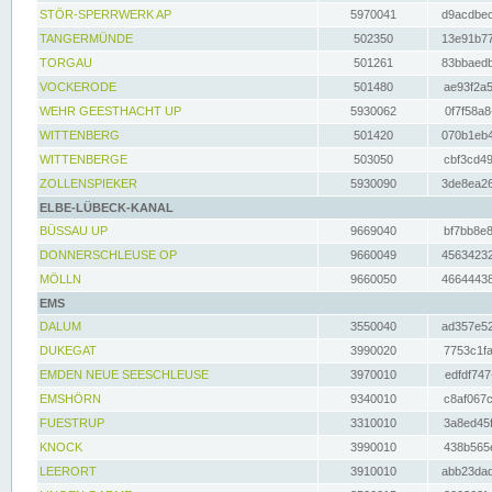
STÖR-SPERRWERK AP
5970041
d9acdbec
TANGERMÜNDE
502350
13e91b77
TORGAU
501261
83bbaedb
VOCKERODE
501480
ae93f2a5
WEHR GEESTHACHT UP
5930062
0f7f58a8
WITTENBERG
501420
070b1eb4
WITTENBERGE
503050
cbf3cd49
ZOLLENSPIEKER
5930090
3de8ea26
ELBE-LÜBECK-KANAL
BÜSSAU UP
9669040
bf7bb8e8
DONNERSCHLEUSE OP
9660049
45634232
MÖLLN
9660050
46644438
EMS
DALUM
3550040
ad357e52
DUKEGAT
3990020
7753c1fa
EMDEN NEUE SEESCHLEUSE
3970010
edfdf747
EMSHÖRN
9340010
c8af067c
FUESTRUP
3310010
3a8ed45f
KNOCK
3990010
438b565e
LEERORT
3910010
abb23dad