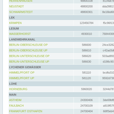
HERRENHAUSEN
48800108
8134af78
NEUSTADT
48800200
dda39817
SCHWARMSTEDT
48800301
8e16bd66
LEK
KRIMPEN
123456784
f5c96f13
LESUM
WASSERHORST
4930010
76844306
LANDWEHRKANAL
BERLIN-OBERSCHLEUSE OP
586600
24ce3282
BERLIN-OBERSCHLEUSE UP
586610
c42ad3df
BERLIN-UNTERSCHLEUSE OP
586620
503ad891
BERLIN-UNTERSCHLEUSE UP
586630
d198c901
LYCHENER GEWÄSSER
HIMMELPFORT OP
581110
bcdfa310
HIMMELPFORT UP
581120
9592d736
LÜHE
HORNEBURG
5960020
3244d787
MAIN
ASTHEIM
24300406
3de69bf8
FAULBACH
24700109
a919f57f
FRANKFURT OSTHAFEN
24700404
66ff3eb4