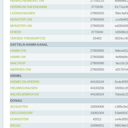
HENRICHENBURG UW
27700133
e6b68bc2
HERBRUM HAFENDAMM
3770030
8177a148
LÜDINGHAUSEN
27800020
f5bc4a51
MÜNSTER OW
27800040
ccd3e8f1
MÜNSTER UW
27800030
ed260406
RHEDE
3770040
16508b11
VERSEN TRENNSPITZE
25463
0024cc40
DATTELN-HAMM-KANAL
HAMM OW
27800060
4dbce62d
HAMM UW
27800080
4ef9dd9c
WALTROP
27800090
facc5c16
WERRIES OW
27800050
d31767ef
DIEMEL
DIEMELTALSPERRE
44100104
5cdc6555
HELMINGHAUSEN
44100206
33092c28
WILHELMSBRÜCKE
44100024
7deedc21
DONAU
ACHLEITEN
10094006
c389c9e2
DEGGENDORF
10081004
53d40547
DÜRNSTEIN
42012
ce4e3050
ERLAU
10096001
99619dc5