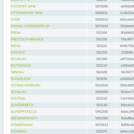
OSTERIFF MPM
5970096
eb90bd3f
OTTERNDORF MPM
5990011
5140295e
OVER
5950010
b02ce5c0
PINNAU-SPERRWERK AP
5970019
391bbba5
PIRNA
501040
85d686f1
PRETZSCH-MAUKEN
501330
f3dc8f07
RIESA
501110
b04b739d
ROGÄTZ
502250
133f0f6c
ROSSLAU
501490
e97116a4
ROTHENSEE
502210
e30f2e83
SANDAU
502430
f4c55f77
SCHARLEUK
503030
e32b0a28
SCHNACKENBURG
5910010
550e3885
SCHULAU
5950090
f3c6ee73
SCHÖNA
501010
7cb7461b
SCHÖNEBECK
502130
90bcb315
SCHÖPFSTELLE
5952030
fed4c295
SEEMANNSHÖFT
5952060
816affba
STADERSAND
5970013
80f0fc4d
STORKAU
502370
de4cc1db