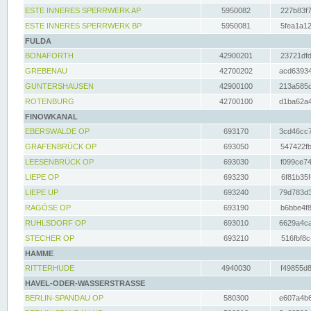
ESTE INNERES SPERRWERK AP
5950082
227b83f7
ESTE INNERES SPERRWERK BP
5950081
5fea1a12
FULDA
BONAFORTH
42900201
23721dfd
GREBENAU
42700202
acd63934
GUNTERSHAUSEN
42900100
213a585d
ROTENBURG
42700100
d1ba62a4
FINOWKANAL
EBERSWALDE OP
693170
3cd46cc7
GRAFENBRÜCK OP
693050
547422fb
LEESENBRÜCK OP
693030
f099ce74
LIEPE OP
693230
6f81b35f
LIEPE UP
693240
79d783d3
RAGÖSE OP
693190
b6bbe4f8
RUHLSDORF OP
693010
6629a4ca
STECHER OP
693210
516fbf8c
HAMME
RITTERHUDE
4940030
f49855d8
HAVEL-ODER-WASSERSTRASSE
BERLIN-SPANDAU OP
580300
e607a4b6