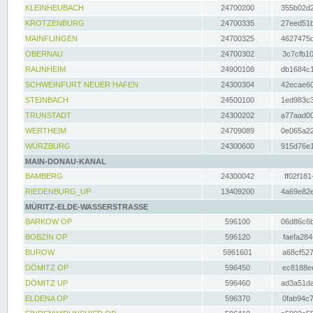
KLEINHEUBACH
24700200
355b02d2
KROTZENBURG
24700335
27eed51b
MAINFLINGEN
24700325
4627475d
OBERNAU
24700302
3c7cfb10
RAUNHEIM
24900108
db1684c1
SCHWEINFURT NEUER HAFEN
24300304
42ecae60
STEINBACH
24500100
1ed983c3
TRUNSTADT
24300202
a77aad00
WERTHEIM
24709089
0e065a22
WÜRZBURG
24300600
915d76e1
MAIN-DONAU-KANAL
BAMBERG
24300042
ff02f181
RIEDENBURG_UP
13409200
4a69e82e
MÜRITZ-ELDE-WASSERSTRASSE
BARKOW OP
596100
06d86c6b
BOBZIN OP
596120
faefa284
BUROW
5961601
a68cf527
DÖMITZ OP
596450
ec8188ee
DÖMITZ UP
596460
ad3a51da
ELDENA OP
596370
0fab94c7