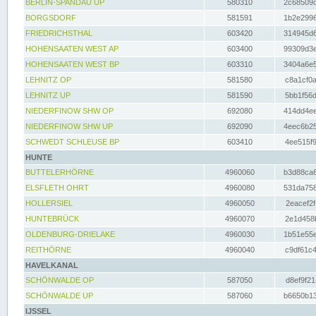
BERLIN-SPANDAU UP
580310
2c68509c
BORGSDORF
581591
1b2e2996
FRIEDRICHSTHAL
603420
314945d6
HOHENSAATEN WEST AP
603400
99309d3e
HOHENSAATEN WEST BP
603310
3404a6e5
LEHNITZ OP
581580
c8a1cf0a
LEHNITZ UP
581590
5bb1f56d
NIEDERFINOW SHW OP
692080
414dd4ee
NIEDERFINOW SHW UP
692090
4eec6b25
SCHWEDT SCHLEUSE BP
603410
4ee515f9
HUNTE
BUTTELERHÖRNE
4960060
b3d88ca6
ELSFLETH OHRT
4960080
531da758
HOLLERSIEL
4960050
2eacef2f
HUNTEBRÜCK
4960070
2e1d458b
OLDENBURG-DRIELAKE
4960030
1b51e55e
REITHÖRNE
4960040
c9df61c4
HAVELKANAL
SCHÖNWALDE OP
587050
d8ef9f21
SCHÖNWALDE UP
587060
b6650b13
IJSSEL