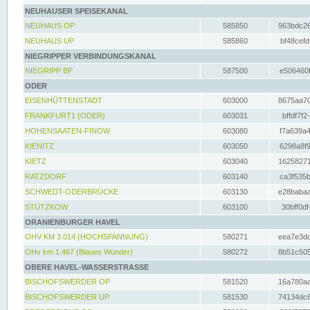
NEUHAUSER SPEISEKANAL
NEUHAUS OP
585850
963bdc26
NEUHAUS UP
585860
bf48cefd
NIEGRIPPER VERBINDUNGSKANAL
NIEGRIPP BP
587500
e506460f
ODER
EISENHÜTTENSTADT
603000
8675aa70
FRANKFURT1 (ODER)
603031
bffdf7f2
HOHENSAATEN-FINOW
603080
f7a639a4
KIENITZ
603050
6298a8f9
KIETZ
603040
16258271
RATZDORF
603140
ca3f535b
SCHWEDT-ODERBRÜCKE
603130
e28babaa
STÜTZKOW
603100
30bff0df
ORANIENBURGER HAVEL
OHV KM 3.014 (HOCHSPANNUNG)
580271
eea7e3dc
OHv km 1.467 (Blaues Wunder)
580272
8b51c505
OBERE HAVEL-WASSERSTRASSE
BISCHOFSWERDER OP
581520
16a780aa
BISCHOFSWERDER UP
581530
74134dc6