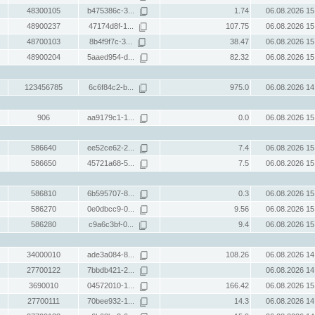
48300105
b475386c-3...
1.74
06.08.2026 15
48900237
47174d8f-1...
107.75
06.08.2026 15
48700103
8b4f9f7c-3...
38.47
06.08.2026 15
48900204
5aaed954-d...
82.32
06.08.2026 15
123456785
6c6f84c2-b...
975.0
06.08.2026 14
906
aa9179c1-1...
0.0
06.08.2026 15
586640
ee52ce62-2...
7.4
06.08.2026 15
586650
45721a68-5...
7.5
06.08.2026 15
586810
6b595707-8...
0.3
06.08.2026 15
586270
0e0dbcc9-0...
9.56
06.08.2026 15
586280
c9a6c3bf-0...
9.4
06.08.2026 15
34000010
ade3a084-8...
108.26
06.08.2026 14
27700122
7bbdb421-2...
06.08.2026 14
3690010
04572010-1...
166.42
06.08.2026 15
27700111
70bee932-1...
14.3
06.08.2026 14