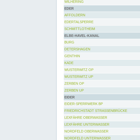
WILHERING
EDER
AFFOLDERN
EDERTALSPERRE
SCHMITTLOTHEIM
ELBE-HAVEL-KANAL
BURG
DETERSHAGEN
GENTHIN
KADE
WUSTERWITZ OP
WUSTERWITZ UP
ZERBEN OP
ZERBEN UP
EIDER
EIDER-SPERRWERK BP
FRIEDRICHSTADT STRASSENBRÜCKE
LEXFÄHRE OBERWASSER
LEXFÄHRE UNTERWASSER
NORDFELD OBERWASSER
NORDFELD UNTERWASSER