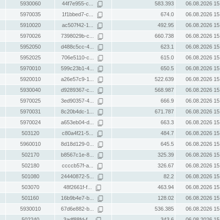
5930060
44f7e955-c...
583.393
06.08.2026 15
5970035
1f1bbed7-c...
674.0
06.08.2026 15
5910020
ac507f42-1...
492.95
06.08.2026 15
5970026
7398029b-c...
660.738
06.08.2026 15
5952050
d488c5cc-4...
623.1
06.08.2026 15
5952025
706e5110-c...
615.0
06.08.2026 15
5970010
599c23b1-4...
650.5
06.08.2026 15
5920010
a26e57c9-1...
522.639
06.08.2026 15
5930040
d9289367-c...
568.987
06.08.2026 15
5970025
3ed90357-4...
666.9
06.08.2026 15
5970031
8c20b4dc-1...
671.787
06.08.2026 15
5970024
a653eb04-d...
663.3
06.08.2026 15
503120
c80a4f21-5...
484.7
06.08.2026 15
5960010
8d18d129-0...
645.5
06.08.2026 15
502170
b8567c1e-8...
325.39
06.08.2026 15
502180
ccccb57f-a...
326.67
06.08.2026 15
501080
24440872-5...
82.2
06.08.2026 15
503070
48f2661f-f...
463.94
06.08.2026 15
501160
16b9b4e7-b...
128.02
06.08.2026 15
5930010
67d6e882-b...
536.385
06.08.2026 15
502240
3adf88fd-f...
343.6
06.08.2026 15