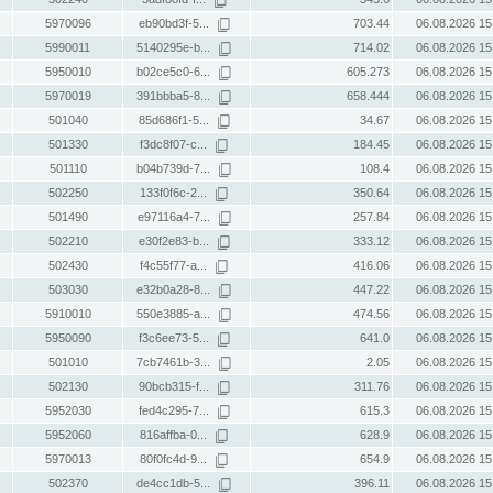
5970096
eb90bd3f-5...
703.44
06.08.2026 15
5990011
5140295e-b...
714.02
06.08.2026 15
5950010
b02ce5c0-6...
605.273
06.08.2026 15
5970019
391bbba5-8...
658.444
06.08.2026 15
501040
85d686f1-5...
34.67
06.08.2026 15
501330
f3dc8f07-c...
184.45
06.08.2026 15
501110
b04b739d-7...
108.4
06.08.2026 15
502250
133f0f6c-2...
350.64
06.08.2026 15
501490
e97116a4-7...
257.84
06.08.2026 15
502210
e30f2e83-b...
333.12
06.08.2026 15
502430
f4c55f77-a...
416.06
06.08.2026 15
503030
e32b0a28-8...
447.22
06.08.2026 15
5910010
550e3885-a...
474.56
06.08.2026 15
5950090
f3c6ee73-5...
641.0
06.08.2026 15
501010
7cb7461b-3...
2.05
06.08.2026 15
502130
90bcb315-f...
311.76
06.08.2026 15
5952030
fed4c295-7...
615.3
06.08.2026 15
5952060
816affba-0...
628.9
06.08.2026 15
5970013
80f0fc4d-9...
654.9
06.08.2026 15
502370
de4cc1db-5...
396.11
06.08.2026 15