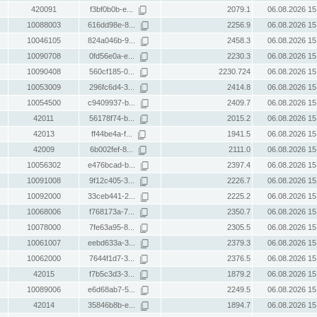
420091
f3bf0b0b-e...
2079.1
06.08.2026 15
10088003
616dd98e-8...
2256.9
06.08.2026 15
10046105
824a046b-9...
2458.3
06.08.2026 15
10090708
0fd56e0a-e...
2230.3
06.08.2026 15
10090408
560cf185-0...
2230.724
06.08.2026 15
10053009
296fc6d4-3...
2414.8
06.08.2026 15
10054500
c9409937-b...
2409.7
06.08.2026 15
42011
56178f74-b...
2015.2
06.08.2026 15
42013
ff44be4a-f...
1941.5
06.08.2026 15
42009
6b002fef-8...
2111.0
06.08.2026 15
10056302
e476bcad-b...
2397.4
06.08.2026 15
10091008
9f12c405-3...
2226.7
06.08.2026 15
10092000
33ceb441-2...
2225.2
06.08.2026 15
10068006
f768173a-7...
2350.7
06.08.2026 15
10078000
7fe63a95-8...
2305.5
06.08.2026 15
10061007
eebd633a-3...
2379.3
06.08.2026 15
10062000
7644f1d7-3...
2376.5
06.08.2026 15
42015
f7b5c3d3-3...
1879.2
06.08.2026 15
10089006
e6d68ab7-5...
2249.5
06.08.2026 15
42014
35846b8b-e...
1894.7
06.08.2026 15