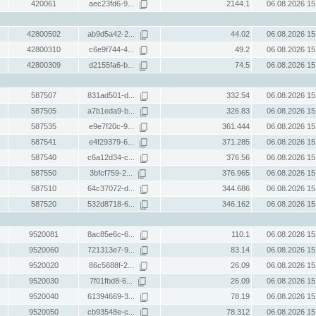
420061
aec23fd6-9...
2144.1
06.08.2026 15
42800502
ab9d5a42-2...
44.02
06.08.2026 15
42800310
c6e9f744-4...
49.2
06.08.2026 15
42800309
d2155fa6-b...
74.5
06.08.2026 15
587507
831ad501-d...
332.54
06.08.2026 15
587505
a7b1eda9-b...
326.83
06.08.2026 15
587535
e9e7f20c-9...
361.444
06.08.2026 15
587541
e4f29379-6...
371.285
06.08.2026 15
587540
c6a12d34-c...
376.56
06.08.2026 15
587550
3bfcf759-2...
376.965
06.08.2026 15
587510
64c37072-d...
344.686
06.08.2026 15
587520
532d8718-6...
346.162
06.08.2026 15
9520081
8ac85e6c-6...
110.1
06.08.2026 15
9520060
721313e7-9...
83.14
06.08.2026 15
9520020
86c5688f-2...
26.09
06.08.2026 15
9520030
7f01fbd8-6...
26.09
06.08.2026 15
9520040
61394669-3...
78.19
06.08.2026 15
9520050
cb93548e-c...
78.312
06.08.2026 15