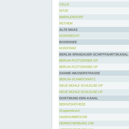
CELLE
EITZE
MARKLENDORF
RETHEM
ALTE MAAS
DORDRECHT
BODENSEE
KONSTANZ
BERLIN-SPANDAUER-SCHIFFFAHRTSKANAL
BERLIN-PLÖTZENSEE OP
BERLIN-PLÖTZENSEE UP
DAHME-WASSERSTRASSE
BERLIN-SCHMÖCKWITZ
NEUE MÜHLE SCHLEUSE OP
NEUE MÜHLE SCHLEUSE UP
DORTMUND-EMS-KANAL
BERGESHÖVEDE
Groppenbruch
HASEHUBBRÜCKE
HENRICHENBURG OW