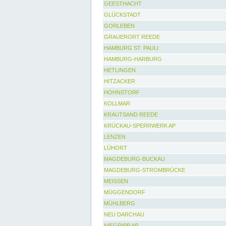
GEESTHACHT
GLÜCKSTADT
GORLEBEN
GRAUERORT REEDE
HAMBURG ST. PAULI
HAMBURG-HARBURG
HETLINGEN
HITZACKER
HOHNSTORF
KOLLMAR
KRAUTSAND REEDE
KRÜCKAU-SPERRWERK AP
LENZEN
LÜHORT
MAGDEBURG-BUCKAU
MAGDEBURG-STROMBRÜCKE
MEISSEN
MÜGGENDORF
MÜHLBERG
NEU DARCHAU
NIEGRIPP AP