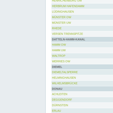
HENRICHENBURG UW
HERBRUM HAFENDAMM
LÜDINGHAUSEN
MÜNSTER OW
MÜNSTER UW
RHEDE
VERSEN TRENNSPITZE
DATTELN-HAMM-KANAL
HAMM OW
HAMM UW
WALTROP
WERRIES OW
DIEMEL
DIEMELTALSPERRE
HELMINGHAUSEN
WILHELMSBRÜCKE
DONAU
ACHLEITEN
DEGGENDORF
DÜRNSTEIN
ERLAU