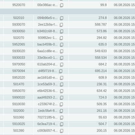
9520070
00e386ac-e...
99.8
06.08.2026 15
502010
094b96e5-c...
274.8
06.08.2026 15
5930070
2ee12b9a-f...
588.787
06.08.2026 15
5930050
b3492c68-8...
573.86
06.08.2026 15
502070
939f82ec-1...
294.82
06.08.2026 15
5952065
bacb459b-0...
635.0
06.08.2026 15
5930020
6aa1cd8e-e...
549.633
06.08.2026 15
5930033
33e0bce0-1...
558.534
06.08.2026 15
5970050
610ab204-d...
684.2
06.08.2026 15
5970094
d4f5f719-8...
695.214
06.08.2026 15
5952020
ae1b91d0-e...
609.9
06.08.2026 15
501470
1ce53a59-3...
236.31
06.08.2026 15
5950070
e6b42536-6...
634.42
06.08.2026 15
5990020
aad49293-2...
724.0
06.08.2026 15
5910030
c233674f-2...
509.35
06.08.2026 15
502000
1edc5fa4-8...
261.16
06.08.2026 15
501060
70272185-b...
55.63
06.08.2026 15
5910025
6e3ea719-4...
504.7
06.08.2026 15
501390
c093b557-4...
200.15
06.08.2026 15