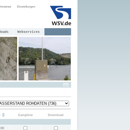
hinweise
Einstellungen
loads
Webservices
s
Ganglinie
Download
:00