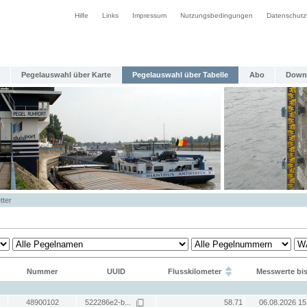
Hilfe
Links
Impressum
Nutzungsbedingungen
Datenschutz
Pegelauswahl über Karte
Pegelauswahl über Tabelle
Abo
Down
tter
Nummer
UUID
Flusskilometer
Messwerte bi
48900102
522286e2-b...
58.71
06.08.2026 15