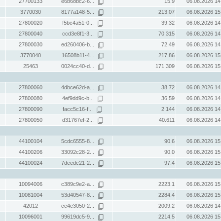
27700133
e6b68bc2-6...
15.9
06.08.2026 14
3770030
8177a148-5...
213.07
06.08.2026 15
27800020
f5bc4a51-0...
39.32
06.08.2026 14
27800040
ccd3e8f1-3...
70.315
06.08.2026 14
27800030
ed260406-b...
72.49
06.08.2026 14
3770040
16508b11-4...
217.86
06.08.2026 15
25463
0024cc40-d...
171.309
06.08.2026 15
27800060
4dbce62d-a...
38.72
06.08.2026 14
27800080
4ef9dd9c-b...
36.59
06.08.2026 14
27800090
facc5c16-f...
2.144
06.08.2026 14
27800050
d31767ef-2...
40.611
06.08.2026 14
44100104
5cdc6555-8...
90.6
06.08.2026 15
44100206
33092c28-2...
90.0
06.08.2026 15
44100024
7deedc21-2...
97.4
06.08.2026 15
10094006
c389c9e2-a...
2223.1
06.08.2026 15
10081004
53d40547-8...
2284.4
06.08.2026 15
42012
ce4e3050-2...
2009.2
06.08.2026 14
10096001
99619dc5-9...
2214.5
06.08.2026 15