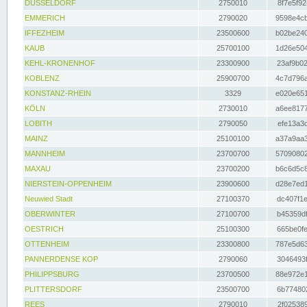
DÜSSELDORF
2750010
8f7e5f92
EMMERICH
2790020
9598e4cb
IFFEZHEIM
23500600
b02be240
KAUB
25700100
1d26e504
KEHL-KRONENHOF
23300900
23af9b02
KOBLENZ
25900700
4c7d796a
KONSTANZ-RHEIN
3329
e020e651
KÖLN
2730010
a6ee8177
LOBITH
2790050
efe13a3d
MAINZ
25100100
a37a9aa3
MANNHEIM
23700700
57090802
MAXAU
23700200
b6c6d5c8
NIERSTEIN-OPPENHEIM
23900600
d28e7ed1
Neuwied Stadt
27100370
dc407f1e
OBERWINTER
27100700
b45359df
OESTRICH
25100300
665be0fe
OTTENHEIM
23300800
787e5d63
PANNERDENSE KOP
2790060
3046493f
PHILIPPSBURG
23700500
88e972e1
PLITTERSDORF
23500700
6b774802
REES
2790010
2f025389