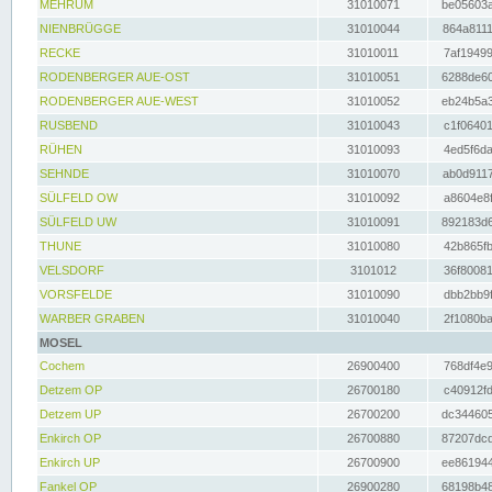
MEHRUM
31010071
be05603a
NIENBRÜGGE
31010044
864a8111
RECKE
31010011
7af19499
RODENBERGER AUE-OST
31010051
6288de60
RODENBERGER AUE-WEST
31010052
eb24b5a3
RUSBEND
31010043
c1f06401
RÜHEN
31010093
4ed5f6da
SEHNDE
31010070
ab0d9117
SÜLFELD OW
31010092
a8604e8f
SÜLFELD UW
31010091
892183d6
THUNE
31010080
42b865fb
VELSDORF
3101012
36f80081
VORSFELDE
31010090
dbb2bb9f
WARBER GRABEN
31010040
2f1080ba
MOSEL
Cochem
26900400
768df4e9
Detzem OP
26700180
c40912fd
Detzem UP
26700200
dc344605
Enkirch OP
26700880
87207dcd
Enkirch UP
26700900
ee861944
Fankel OP
26900280
68198b48