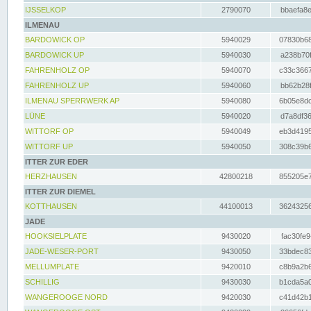
IJSSELKOP
2790070
bbaefa8e
ILMENAU
BARDOWICK OP
5940029
07830b68
BARDOWICK UP
5940030
a238b70f
FAHRENHOLZ OP
5940070
c33c3667
FAHRENHOLZ UP
5940060
bb62b28f
ILMENAU SPERRWERK AP
5940080
6b05e8dc
LÜNE
5940020
d7a8df36
WITTORF OP
5940049
eb3d4195
WITTORF UP
5940050
308c39b6
ITTER ZUR EDER
HERZHAUSEN
42800218
855205e7
ITTER ZUR DIEMEL
KOTTHAUSEN
44100013
36243256
JADE
HOOKSIELPLATE
9430020
fac30fe9
JADE-WESER-PORT
9430050
33bdec83
MELLUMPLATE
9420010
c8b9a2b6
SCHILLIG
9430030
b1cda5a0
WANGEROOGE NORD
9420030
c41d42b1