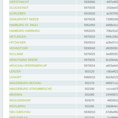
GEESTHACHT
5930060
44f7e955
GLÜCKSTADT
5970035
1f1bbed7
GORLEBEN
5910020
ac507f42
GRAUERORT REEDE
5970026
7398029b
HAMBURG ST. PAULI
5952050
d488c5cc
HAMBURG-HARBURG
5952025
706e5110
HETLINGEN
5970010
599c23b1
HITZACKER
5920010
a26e57c9
HOHNSTORF
5930040
d9289367
KOLLMAR
5970025
3ed90357
KRAUTSAND REEDE
5970031
8c20b4dc
KRÜCKAU-SPERRWERK AP
5970024
a653eb04
LENZEN
503120
c80a4f21
LÜHORT
5960010
8d18d129
MAGDEBURG-BUCKAU
502170
b8567c1e
MAGDEBURG-STROMBRÜCKE
502180
ccccb57f
MEISSEN
501080
24440872
MÜGGENDORF
503070
48f2661f
MÜHLBERG
501160
16b9b4e7
NEU DARCHAU
5930010
67d6e882
NIEGRIPP AP
502240
3adf88fd