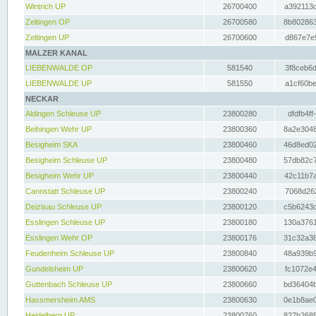
Wintrich UP
26700400
a392113c
Zeltingen OP
26700580
8b802863
Zeltingen UP
26700600
d867e7e9
MALZER KANAL
LIEBENWALDE OP
581540
3f8ceb6d
LIEBENWALDE UP
581550
a1cf60be
NECKAR
Aldingen Schleuse UP
23800280
dfdfb4ff
Beihingen Wehr UP
23800360
8a2e3048
Besigheim SKA
23800460
46d8ed02
Besigheim Schleuse UP
23800480
57db82c7
Besigheim Wehr UP
23800440
42c11b7a
Cannstatt Schleuse UP
23800240
7068d262
Deizisau Schleuse UP
23800120
c5b6243d
Esslingen Schleuse UP
23800180
130a3761
Esslingen Wehr OP
23800176
31c32a38
Feudenheim Schleuse UP
23800840
48a939b9
Gundelsheim UP
23800620
fc1072e4
Guttenbach Schleuse UP
23800660
bd36404b
Hassmersheim AMS
23800630
0e1b8ae0
Heidelberg UP
23800760
827b2685