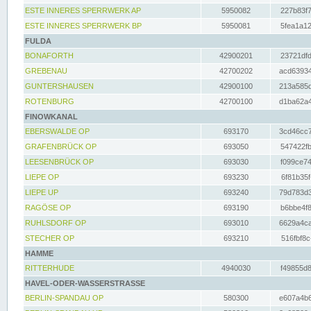
ESTE INNERES SPERRWERK AP
5950082
227b83f7
ESTE INNERES SPERRWERK BP
5950081
5fea1a12
FULDA
BONAFORTH
42900201
23721dfd
GREBENAU
42700202
acd63934
GUNTERSHAUSEN
42900100
213a585d
ROTENBURG
42700100
d1ba62a4
FINOWKANAL
EBERSWALDE OP
693170
3cd46cc7
GRAFENBRÜCK OP
693050
547422fb
LEESENBRÜCK OP
693030
f099ce74
LIEPE OP
693230
6f81b35f
LIEPE UP
693240
79d783d3
RAGÖSE OP
693190
b6bbe4f8
RUHLSDORF OP
693010
6629a4ca
STECHER OP
693210
516fbf8c
HAMME
RITTERHUDE
4940030
f49855d8
HAVEL-ODER-WASSERSTRASSE
BERLIN-SPANDAU OP
580300
e607a4b6