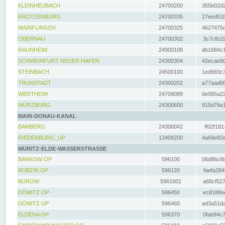
KLEINHEUBACH
24700200
355b02d2
KROTZENBURG
24700335
27eed51b
MAINFLINGEN
24700325
4627475d
OBERNAU
24700302
3c7cfb10
RAUNHEIM
24900108
db1684c1
SCHWEINFURT NEUER HAFEN
24300304
42ecae60
STEINBACH
24500100
1ed983c3
TRUNSTADT
24300202
a77aad00
WERTHEIM
24709089
0e065a22
WÜRZBURG
24300600
915d76e1
MAIN-DONAU-KANAL
BAMBERG
24300042
ff02f181
RIEDENBURG_UP
13409200
4a69e82e
MÜRITZ-ELDE-WASSERSTRASSE
BARKOW OP
596100
06d86c6b
BOBZIN OP
596120
faefa284
BUROW
5961601
a68cf527
DÖMITZ OP
596450
ec8188ee
DÖMITZ UP
596460
ad3a51da
ELDENA OP
596370
0fab94c7