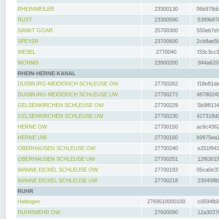
RHEINWEILER
23300130
06b978dd
RUST
23300580
5389b878
SANKT GOAR
25700300
550eb7e9
SPEYER
23700600
2cb8ae5b
WESEL
2770040
f33c3cc9
WORMS
23900200
844a620f
RHEIN-HERNE-KANAL
DUISBURG-MEIDERICH SCHLEUSE OW
27700262
f18e81da
DUISBURG-MEIDERICH SCHLEUSE UW
27700273
48780245
GELSENKIRCHEN SCHLEUSE OW
27700229
5b9f8134
GELSENKIRCHEN SCHLEUSE UW
27700230
427318d0
HERNE OW
27700150
ac6c4362
HERNE UW
27700160
b9975ea1
OBERHAUSEN SCHLEUSE OW
27700240
e251f943
OBERHAUSEN SCHLEUSE UW
27700251
12f63015
WANNE EICKEL SCHLEUSE OW
27700193
05ca0e33
WANNE EICKEL SCHLEUSE UW
27700218
23045f8b
RUHR
Hattingen
2769510000100
c0594fb5
RUHRWEHR OW
27600090
12a3037f