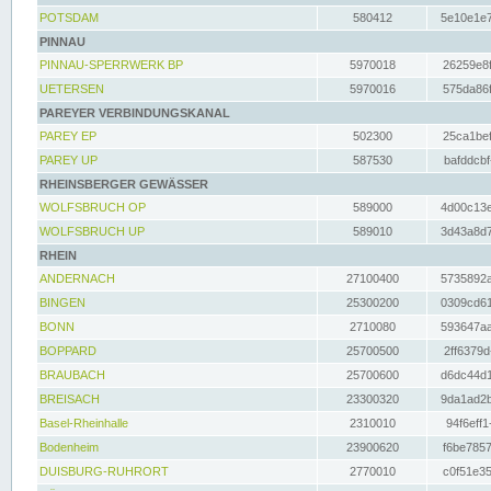
POTSDAM
580412
5e10e1e7
PINNAU
PINNAU-SPERRWERK BP
5970018
26259e8f
UETERSEN
5970016
575da86f
PAREYER VERBINDUNGSKANAL
PAREY EP
502300
25ca1bef
PAREY UP
587530
bafddcbf
RHEINSBERGER GEWÄSSER
WOLFSBRUCH OP
589000
4d00c13e
WOLFSBRUCH UP
589010
3d43a8d7
RHEIN
ANDERNACH
27100400
5735892a
BINGEN
25300200
0309cd61
BONN
2710080
593647aa
BOPPARD
25700500
2ff6379d
BRAUBACH
25700600
d6dc44d1
BREISACH
23300320
9da1ad2b
Basel-Rheinhalle
2310010
94f6eff1
Bodenheim
23900620
f6be7857
DUISBURG-RUHRORT
2770010
c0f51e35