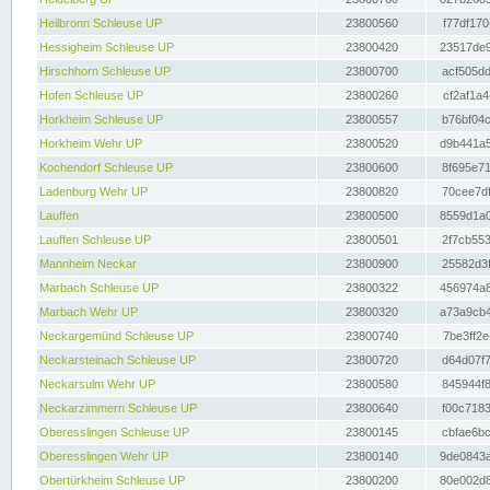
Heilbronn Schleuse UP
23800560
f77df170
Hessigheim Schleuse UP
23800420
23517de9
Hirschhorn Schleuse UP
23800700
acf505dd
Hofen Schleuse UP
23800260
cf2af1a4
Horkheim Schleuse UP
23800557
b76bf04c
Horkheim Wehr UP
23800520
d9b441a5
Kochendorf Schleuse UP
23800600
8f695e71
Ladenburg Wehr UP
23800820
70cee7df
Lauffen
23800500
8559d1a0
Lauffen Schleuse UP
23800501
2f7cb553
Mannheim Neckar
23800900
25582d3f
Marbach Schleuse UP
23800322
456974a8
Marbach Wehr UP
23800320
a73a9cb4
Neckargemünd Schleuse UP
23800740
7be3ff2e
Neckarsteinach Schleuse UP
23800720
d64d07f7
Neckarsulm Wehr UP
23800580
845944f8
Neckarzimmern Schleuse UP
23800640
f00c7183
Oberesslingen Schleuse UP
23800145
cbfae6bc
Oberesslingen Wehr UP
23800140
9de0843a
Obertürkheim Schleuse UP
23800200
80e002d8