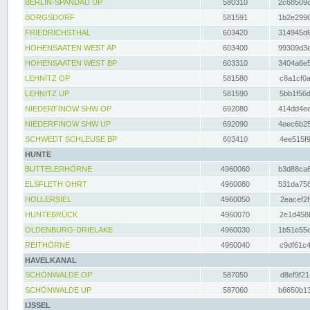
BERLIN-SPANDAU UP
580310
2c68509c
BORGSDORF
581591
1b2e2996
FRIEDRICHSTHAL
603420
314945d6
HOHENSAATEN WEST AP
603400
99309d3e
HOHENSAATEN WEST BP
603310
3404a6e5
LEHNITZ OP
581580
c8a1cf0a
LEHNITZ UP
581590
5bb1f56d
NIEDERFINOW SHW OP
692080
414dd4ee
NIEDERFINOW SHW UP
692090
4eec6b25
SCHWEDT SCHLEUSE BP
603410
4ee515f9
HUNTE
BUTTELERHÖRNE
4960060
b3d88ca6
ELSFLETH OHRT
4960080
531da758
HOLLERSIEL
4960050
2eacef2f
HUNTEBRÜCK
4960070
2e1d458b
OLDENBURG-DRIELAKE
4960030
1b51e55e
REITHÖRNE
4960040
c9df61c4
HAVELKANAL
SCHÖNWALDE OP
587050
d8ef9f21
SCHÖNWALDE UP
587060
b6650b13
IJSSEL