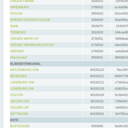
LINGEN-DARME
3500015
200363fc
PAPENBURG
3790010
ec4a598d
POGUM
3950020
5d1e4350
RHEINE UNTERSCHLEUSE
3390020
50a449ba
Rühle
3500070
15456f75
TERBORG
3910020
244cae8b
VERSEN WEHR OP
3730001
86f8dbab
VERSEN WEHRDURCHSTICH
3730010
6de43652
WEENER
3790020
aa6af4e6
Wachendorf
3500031
88698229
ELBESEITENKANAL
ARTLENBURG-ESK
90100122
7fec2f4f
BEVENSEN
90100112
b8997708
LÜNEBURG OW
90100121
c7364d1e
LÜNEBURG UW
90100120
d18033cd
OSLOSS
90100100
6c5b6422
UELZEN OW
90100111
728bd3e3
UELZEN UW
90100110
0d0082cf
WITTINGEN
90100101
9cf795ce
ESTE
BUXTEHUDE
5950080
8a08c920