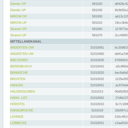
Diemitz OP
581020
d6426c42
Diemitz UP
581030
6b3b55e2
MIROW OP
581000
ab13c115
MIROW UP
581010
19cc3b9a
Strasen OP
581060
117877ec
Strasen UP
581070
2cc40997
MITTELLANDKANAL
ANDERTEN OW
31010061
bc20d819
ANDERTEN UW
31010060
dd41a7d6
BAD ESSEN
31010030
6760b547
BERENBUSCH
31010042
d2c8f60e
BRAMSCHE
31010020
bec8a6a5
BROXTEN
31010032
1125a391
HAHLEN
31010041
ac970eb0
HALDENSLEBEN
3101013
90d92801
HANN. LIST
31010062
27dfd137
HÖRSTEL
31010010
6c7c180f
KANALBRÜCKE
3101018
32b997c2
LOHNDE
31010050
516c4814
LÜBBECKE
31010031
c2aa9164