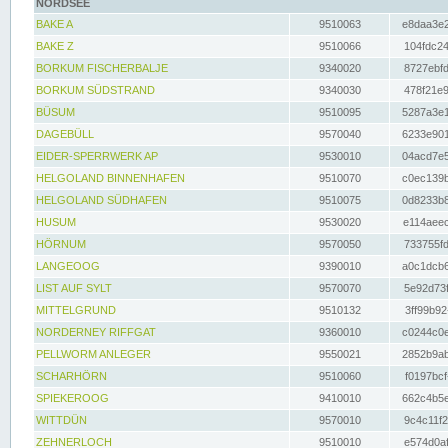
NORDSEE
BAKE A
9510063
e8daa3e2
BAKE Z
9510066
104fdc24
BORKUM FISCHERBALJE
9340020
8727ebfd
BORKUM SÜDSTRAND
9340030
478f21e9
BÜSUM
9510095
5287a3e1
DAGEBÜLL
9570040
6233e901
EIDER-SPERRWERK AP
9530010
04acd7e5
HELGOLAND BINNENHAFEN
9510070
c0ec139b
HELGOLAND SÜDHAFEN
9510075
0d8233b8
HUSUM
9530020
e114aeec
HÖRNUM
9570050
733755fd
LANGEOOG
9390010
a0c1dcb6
LIST AUF SYLT
9570070
5e92d73f
MITTELGRUND
9510132
3ff99b92
NORDERNEY RIFFGAT
9360010
c0244c0e
PELLWORM ANLEGER
9550021
2852b9ab
SCHARHÖRN
9510060
f0197bcf
SPIEKEROOG
9410010
662c4b5e
WITTDÜN
9570010
9c4c11f2
ZEHNERLOCH
9510010
e574d0af