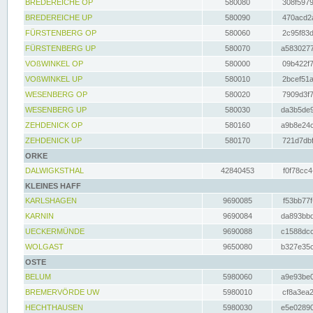
BREDEREICHE OP
580080
308f5979
BREDEREICHE UP
580090
470acd2a
FÜRSTENBERG OP
580060
2c95f83d
FÜRSTENBERG UP
580070
a5830277
VOßWINKEL OP
580000
09b422f7
VOßWINKEL UP
580010
2bcef51a
WESENBERG OP
580020
7909d3f7
WESENBERG UP
580030
da3b5de9
ZEHDENICK OP
580160
a9b8e24c
ZEHDENICK UP
580170
721d7dbf
ORKE
DALWIGKSTHAL
42840453
f0f78cc4
KLEINES HAFF
KARLSHAGEN
9690085
f53bb77f
KARNIN
9690084
da893bbd
UECKERMÜNDE
9690088
c1588dcc
WOLGAST
9650080
b327e35c
OSTE
BELUM
5980060
a9e93be0
BREMERVÖRDE UW
5980010
cf8a3ea2
HECHTHAUSEN
5980030
e5e02890