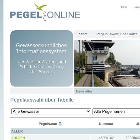
Hilfe
Link
Start
Pegelauswahl über Karte
Newsletter
Pegelauswahl über Tabelle
Pegelname
Nummer
UU
ALLER
AHLDEN
48900102
522286e2