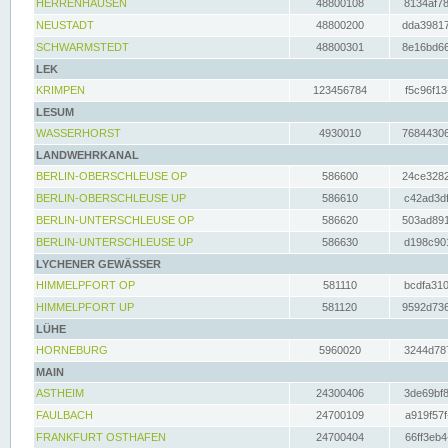
HERRENHAUSEN
48800108
8134af78
NEUSTADT
48800200
dda39817
SCHWARMSTEDT
48800301
8e16bd66
LEK
KRIMPEN
123456784
f5c96f13
LESUM
WASSERHORST
4930010
76844306
LANDWEHRKANAL
BERLIN-OBERSCHLEUSE OP
586600
24ce3282
BERLIN-OBERSCHLEUSE UP
586610
c42ad3df
BERLIN-UNTERSCHLEUSE OP
586620
503ad891
BERLIN-UNTERSCHLEUSE UP
586630
d198c901
LYCHENER GEWÄSSER
HIMMELPFORT OP
581110
bcdfa310
HIMMELPFORT UP
581120
9592d736
LÜHE
HORNEBURG
5960020
3244d787
MAIN
ASTHEIM
24300406
3de69bf8
FAULBACH
24700109
a919f57f
FRANKFURT OSTHAFEN
24700404
66ff3eb4