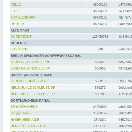
CELLE
48300105
b475386c
EITZE
48900237
47174d8f
MARKLENDORF
48700103
8b4f9f7c
RETHEM
48900204
5aaed954
ALTE MAAS
DORDRECHT
123456785
6c6f84c2
BODENSEE
KONSTANZ
906
aa9179c1
BERLIN-SPANDAUER-SCHIFFFAHRTSKANAL
BERLIN-PLÖTZENSEE OP
586640
ee52ce62
BERLIN-PLÖTZENSEE UP
586650
45721a68
DAHME-WASSERSTRASSE
BERLIN-SCHMÖCKWITZ
586810
6b595707
NEUE MÜHLE SCHLEUSE OP
586270
0e0dbcc9
NEUE MÜHLE SCHLEUSE UP
586280
c9a6c3bf
DORTMUND-EMS-KANAL
BERGESHÖVEDE
34000010
ade3a084
Groppenbruch
27700122
7bbdb421
HASEHUBBRÜCKE
3690010
04572010
HENRICHENBURG OW
27700111
70bee932