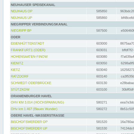
NEUHAUSER SPEISEKANAL
NEUHAUS OP
585850
963bdc26
NEUHAUS UP
585860
bf48cefd
NIEGRIPPER VERBINDUNGSKANAL
NIEGRIPP BP
587500
e506460f
ODER
EISENHÜTTENSTADT
603000
8675aa70
FRANKFURT1 (ODER)
603031
bffdf7f2
HOHENSAATEN-FINOW
603080
f7a639a4
KIENITZ
603050
6298a8f9
KIETZ
603040
16258271
RATZDORF
603140
ca3f535b
SCHWEDT-ODERBRÜCKE
603130
e28babaa
STÜTZKOW
603100
30bff0df
ORANIENBURGER HAVEL
OHV KM 3.014 (HOCHSPANNUNG)
580271
eea7e3dc
OHv km 1.467 (Blaues Wunder)
580272
8b51c505
OBERE HAVEL-WASSERSTRASSE
BISCHOFSWERDER OP
581520
16a780aa
BISCHOFSWERDER UP
581530
74134dc6