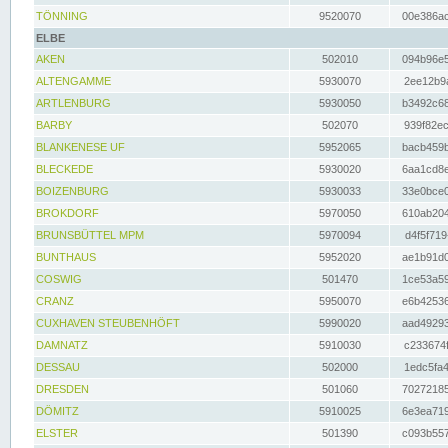
TÖNNING
9520070
00e386ac
ELBE
AKEN
502010
094b96e5
ALTENGAMME
5930070
2ee12b9a
ARTLENBURG
5930050
b3492c68
BARBY
502070
939f82ec
BLANKENESE UF
5952065
bacb459b
BLECKEDE
5930020
6aa1cd8e
BOIZENBURG
5930033
33e0bce0
BROKDORF
5970050
610ab204
BRUNSBÜTTEL MPM
5970094
d4f5f719
BUNTHAUS
5952020
ae1b91d0
COSWIG
501470
1ce53a59
CRANZ
5950070
e6b42536
CUXHAVEN STEUBENHÖFT
5990020
aad49293
DAMNATZ
5910030
c233674f
DESSAU
502000
1edc5fa4
DRESDEN
501060
70272185
DÖMITZ
5910025
6e3ea719
ELSTER
501390
c093b557