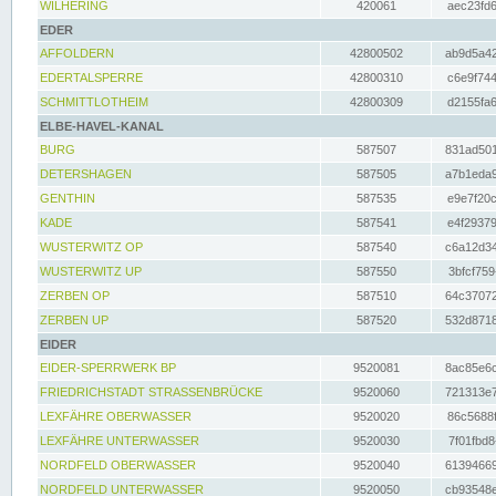
WILHERING
420061
aec23fd6
EDER
AFFOLDERN
42800502
ab9d5a42
EDERTALSPERRE
42800310
c6e9f744
SCHMITTLOTHEIM
42800309
d2155fa6
ELBE-HAVEL-KANAL
BURG
587507
831ad501
DETERSHAGEN
587505
a7b1eda9
GENTHIN
587535
e9e7f20c
KADE
587541
e4f29379
WUSTERWITZ OP
587540
c6a12d34
WUSTERWITZ UP
587550
3bfcf759
ZERBEN OP
587510
64c37072
ZERBEN UP
587520
532d8718
EIDER
EIDER-SPERRWERK BP
9520081
8ac85e6c
FRIEDRICHSTADT STRASSENBRÜCKE
9520060
721313e7
LEXFÄHRE OBERWASSER
9520020
86c5688f
LEXFÄHRE UNTERWASSER
9520030
7f01fbd8
NORDFELD OBERWASSER
9520040
61394669
NORDFELD UNTERWASSER
9520050
cb93548e