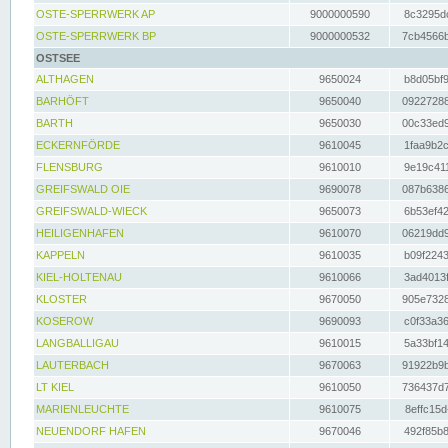
OSTE-SPERRWERK AP
9000000590
8c3295dc
OSTE-SPERRWERK BP
9000000532
7cb4566b
OSTSEE
ALTHAGEN
9650024
b8d05bf9
BARHÖFT
9650040
09227288
BARTH
9650030
00c33ed9
ECKERNFÖRDE
9610045
1faa9b2c
FLENSBURG
9610010
9e19c411
GREIFSWALD OIE
9690078
087b6386
GREIFSWALD-WIECK
9650073
6b53ef42
HEILIGENHAFEN
9610070
06219dd9
KAPPELN
9610035
b09f2243
KIEL-HOLTENAU
9610066
3ad4013f
KLOSTER
9670050
905e7328
KOSEROW
9690093
c0f33a36
LANGBALLIGAU
9610015
5a33bf14
LAUTERBACH
9670063
91922b9b
LT KIEL
9610050
736437d7
MARIENLEUCHTE
9610075
8effc15d
NEUENDORF HAFEN
9670046
492f85b8