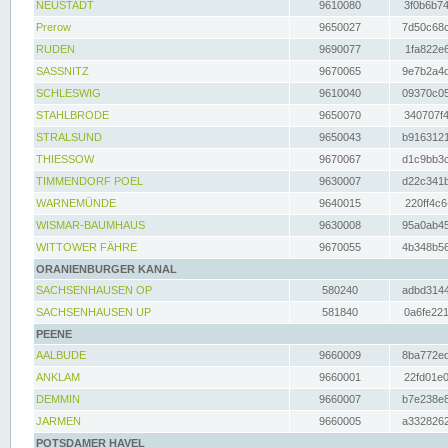
NEUSTADT
9610080
3f0b6b74
Prerow
9650027
7d50c68c
RUDEN
9690077
1fa822e6
SASSNITZ
9670065
9e7b2a4d
SCHLESWIG
9610040
09370c05
STAHLBRODE
9650070
340707f4
STRALSUND
9650043
b9163121
THIESSOW
9670067
d1c9bb3c
TIMMENDORF POEL
9630007
d22c341b
WARNEMÜNDE
9640015
220ff4c6
WISMAR-BAUMHAUS
9630008
95a0ab45
WITTOWER FÄHRE
9670055
4b348b56
ORANIENBURGER KANAL
SACHSENHAUSEN OP
580240
adbd3144
SACHSENHAUSEN UP
581840
0a6fe221
PEENE
AALBUDE
9660009
8ba772ed
ANKLAM
9660001
22fd01e0
DEMMIN
9660007
b7e238e8
JARMEN
9660005
a3328262
POTSDAMER HAVEL