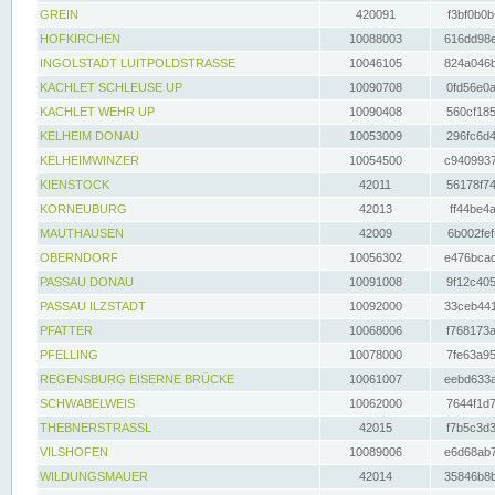
GREIN
420091
f3bf0b0b
HOFKIRCHEN
10088003
616dd98e
INGOLSTADT LUITPOLDSTRASSE
10046105
824a046b
KACHLET SCHLEUSE UP
10090708
0fd56e0a
KACHLET WEHR UP
10090408
560cf185
KELHEIM DONAU
10053009
296fc6d4
KELHEIMWINZER
10054500
c9409937
KIENSTOCK
42011
56178f74
KORNEUBURG
42013
ff44be4a
MAUTHAUSEN
42009
6b002fef
OBERNDORF
10056302
e476bcad
PASSAU DONAU
10091008
9f12c405
PASSAU ILZSTADT
10092000
33ceb441
PFATTER
10068006
f768173a
PFELLING
10078000
7fe63a95
REGENSBURG EISERNE BRÜCKE
10061007
eebd633a
SCHWABELWEIS
10062000
7644f1d7
THEBNERSTRASSL
42015
f7b5c3d3
VILSHOFEN
10089006
e6d68ab7
WILDUNGSMAUER
42014
35846b8b