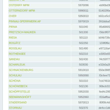
OSTERIFF MPM
5970096
eb90bd3f
OTTERNDORF MPM
5990011
5140295e
OVER
5950010
b02ce5c0
PINNAU-SPERRWERK AP
5970019
391bbba5
PIRNA
501040
85d686f1
PRETZSCH-MAUKEN
501330
f3dc8f07
RIESA
501110
b04b739d
ROGÄTZ
502250
133f0f6c
ROSSLAU
501490
e97116a4
ROTHENSEE
502210
e30f2e83
SANDAU
502430
f4c55f77
SCHARLEUK
503030
e32b0a28
SCHNACKENBURG
5910010
550e3885
SCHULAU
5950090
f3c6ee73
SCHÖNA
501010
7cb7461b
SCHÖNEBECK
502130
90bcb315
SCHÖPFSTELLE
5952030
fed4c295
SEEMANNSHÖFT
5952060
816affba
STADERSAND
5970013
80f0fc4d
STORKAU
502370
de4cc1db