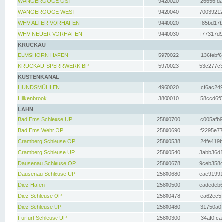
WANGEROOGE OST
9420020
26656fda
WANGEROOGE WEST
9420040
70039212
WHV ALTER VORHAFEN
9440020
f85bd17b
WHV NEUER VORHAFEN
9440030
f77317d9
KRÜCKAU
ELMSHORN HAFEN
5970022
136febf6
KRÜCKAU-SPERRWERK BP
5970023
53c277c3
KÜSTENKANAL
HUNDSMÜHLEN
4960020
cf6ac249
Hilkenbrook
3800010
58ccd6f0
LAHN
Bad Ems Schleuse UP
25800700
c005afb9
Bad Ems Wehr OP
25800690
f2295e77
Cramberg Schleuse OP
25800538
24fe419b
Cramberg Schleuse UP
25800540
3abb36d1
Dausenau Schleuse OP
25800678
9ceb358c
Dausenau Schleuse UP
25800680
eae91991
Diez Hafen
25800500
eadedeb6
Diez Schleuse OP
25800478
ea62ec5f
Diez Schleuse UP
25800480
31750a0f
Fürfurt Schleuse UP
25800300
34af0fca