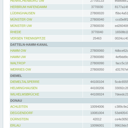
HENRICHENBURG UW
27700133
e6b68bc2
HERBRUM HAFENDAMM
3770030
8177a148
LÜDINGHAUSEN
27800020
f5bc4a51
MÜNSTER OW
27800040
ccd3e8f1
MÜNSTER UW
27800030
ed260406
RHEDE
3770040
16508b11
VERSEN TRENNSPITZE
25463
0024cc40
DATTELN-HAMM-KANAL
HAMM OW
27800060
4dbce62d
HAMM UW
27800080
4ef9dd9c
WALTROP
27800090
facc5c16
WERRIES OW
27800050
d31767ef
DIEMEL
DIEMELTALSPERRE
44100104
5cdc6555
HELMINGHAUSEN
44100206
33092c28
WILHELMSBRÜCKE
44100024
7deedc21
DONAU
ACHLEITEN
10094006
c389c9e2
DEGGENDORF
10081004
53d40547
DÜRNSTEIN
42012
ce4e3050
ERLAU
10096001
99619dc5