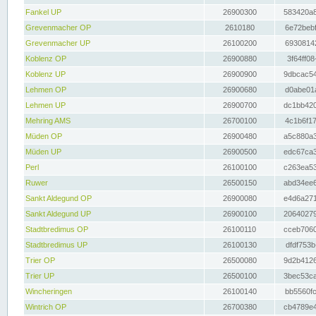
Fankel UP
26900300
583420a8
Grevenmacher OP
2610180
6e72bebf
Grevenmacher UP
26100200
69308142
Koblenz OP
26900880
3f64ff08
Koblenz UP
26900900
9dbcac54
Lehmen OP
26900680
d0abe01a
Lehmen UP
26900700
dc1bb420
Mehring AMS
26700100
4c1b6f17
Müden OP
26900480
a5c880a3
Müden UP
26900500
edc67ca3
Perl
26100100
c263ea53
Ruwer
26500150
abd34ee6
Sankt Aldegund OP
26900080
e4d6a271
Sankt Aldegund UP
26900100
20640279
Stadtbredimus OP
26100110
cceb7060
Stadtbredimus UP
26100130
dfdf753b
Trier OP
26500080
9d2b4126
Trier UP
26500100
3bec53ca
Wincheringen
26100140
bb5560fc
Wintrich OP
26700380
cb4789e4