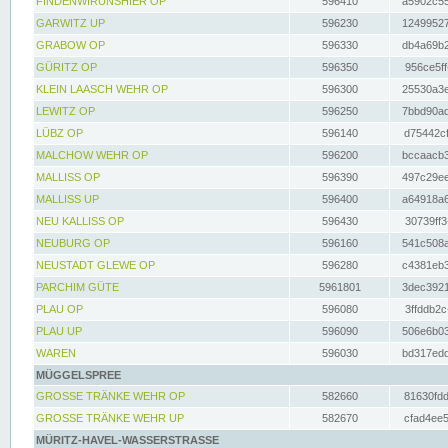
FINDENWIRUNSHIER OP
596410
a5902c55
GARWITZ UP
596230
12499527
GRABOW OP
596330
db4a69b2
GÜRITZ OP
596350
956ce5ff
KLEIN LAASCH WEHR OP
596300
25530a3e
LEWITZ OP
596250
7bbd90ad
LÜBZ OP
596140
d75442cf
MALCHOW WEHR OP
596200
bccaacb3
MALLISS OP
596390
497c29ee
MALLISS UP
596400
a64918a6
NEU KALLISS OP
596430
30739ff3
NEUBURG OP
596160
541c508a
NEUSTADT GLEWE OP
596280
c4381eb3
PARCHIM GÜTE
5961801
3dec3921
PLAU OP
596080
3ffddb2c
PLAU UP
596090
506e6b03
WAREN
596030
bd317edd
MÜGGELSPREE
GROSSE TRÄNKE WEHR OP
582660
81630fdd
GROSSE TRÄNKE WEHR UP
582670
cfad4ee5
MÜRITZ-HAVEL-WASSERSTRASSE