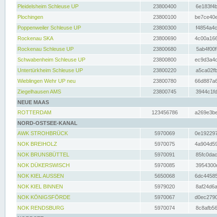
Pleidelsheim Schleuse UP
23800400
6e183f4b
Plochingen
23800100
be7ce40e
Poppenweiler Schleuse UP
23800300
f4854a4c
Rockenau SKA
23800690
4c00a166
Rockenau Schleuse UP
23800680
5ab4f00f
Schwabenheim Schleuse UP
23800800
ec9d3a4d
Untertürkheim Schleuse UP
23800220
a5ca02fb
Wieblingen Wehr UP neu
23800780
66d887a6
Ziegelhausen AMS
23800745
3944c1fd
NEUE MAAS
ROTTERDAM
123456786
a269e3be
NORD-OSTSEE-KANAL
AWK STROHBRÜCK
5970069
0e192297
NOK BREIHOLZ
5970075
4a904d59
NOK BRUNSBÜTTEL
5970091
85fc0dac
NOK DÜKERSWISCH
5970085
3954300d
NOK KIEL AUSSEN
5650068
6dc44585
NOK KIEL BINNEN
5979020
8af24d6a
NOK KÖNIGSFÖRDE
5970067
d0ec2790
NOK RENDSBURG
5970074
8c8afb56