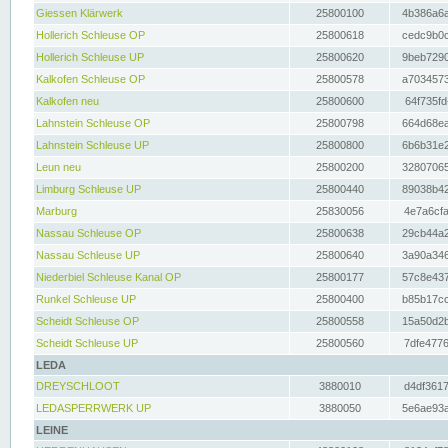
Giessen Klärwerk
25800100
4b386a6a
Hollerich Schleuse OP
25800618
cedc9b0c
Hollerich Schleuse UP
25800620
9beb7290
Kalkofen Schleuse OP
25800578
a7034573
Kalkofen neu
25800600
64f735fd
Lahnstein Schleuse OP
25800798
664d68ea
Lahnstein Schleuse UP
25800800
6b6b31e2
Leun neu
25800200
32807065
Limburg Schleuse UP
25800440
89038b42
Marburg
25830056
4e7a6cfa
Nassau Schleuse OP
25800638
29cb44a2
Nassau Schleuse UP
25800640
3a90a346
Niederbiel Schleuse Kanal OP
25800177
57c8e437
Runkel Schleuse UP
25800400
b85b17cc
Scheidt Schleuse OP
25800558
15a50d2b
Scheidt Schleuse UP
25800560
7dfe4776
LEDA
DREYSCHLOOT
3880010
d4df3617
LEDASPERRWERK UP
3880050
5e6ae93a
LEINE