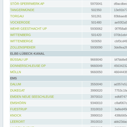
STÖR-SPERRWERK AP
5970041
d9acdbec
TANGERMÜNDE
502350
13e91b77
TORGAU
501261
83bbaedb
VOCKERODE
501480
ae93f2a5
WEHR GEESTHACHT UP
5930062
0f7f58a8
WITTENBERG
501420
070b1eb4
WITTENBERGE
503050
cbf3cd49
ZOLLENSPIEKER
5930090
3de8ea26
ELBE-LÜBECK-KANAL
BÜSSAU UP
9669040
bf7bb8e8
DONNERSCHLEUSE OP
9660049
45634232
MÖLLN
9660050
46644438
EMS
DALUM
3550040
ad357e52
DUKEGAT
3990020
7753c1fa
EMDEN NEUE SEESCHLEUSE
3970010
edfdf747
EMSHÖRN
9340010
c8af067c
FUESTRUP
3310010
3a8ed45f
KNOCK
3990010
438b565e
LEERORT
3910010
abb23dad