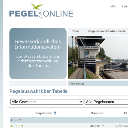
Hilfe
Link
Start
Pegelauswahl über Karte
Newsletter
Pegelauswahl über Tabelle
Pegelname
Nummer
UU
ALLER
AHLDEN
48900102
522286e2