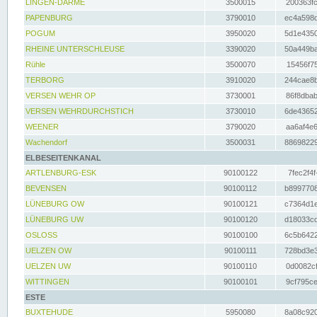
LINGEN-DARME
3500015
200363fc
PAPENBURG
3790010
ec4a598d
POGUM
3950020
5d1e4350
RHEINE UNTERSCHLEUSE
3390020
50a449ba
Rühle
3500070
15456f75
TERBORG
3910020
244cae8b
VERSEN WEHR OP
3730001
86f8dbab
VERSEN WEHRDURCHSTICH
3730010
6de43652
WEENER
3790020
aa6af4e6
Wachendorf
3500031
88698229
ELBESEITENKANAL
ARTLENBURG-ESK
90100122
7fec2f4f
BEVENSEN
90100112
b8997708
LÜNEBURG OW
90100121
c7364d1e
LÜNEBURG UW
90100120
d18033cd
OSLOSS
90100100
6c5b6422
UELZEN OW
90100111
728bd3e3
UELZEN UW
90100110
0d0082cf
WITTINGEN
90100101
9cf795ce
ESTE
BUXTEHUDE
5950080
8a08c920