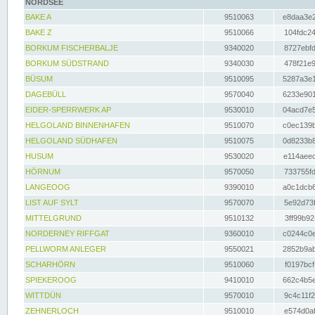
NORDSEE
BAKE A
9510063
e8daa3e2
BAKE Z
9510066
104fdc24
BORKUM FISCHERBALJE
9340020
8727ebfd
BORKUM SÜDSTRAND
9340030
478f21e9
BÜSUM
9510095
5287a3e1
DAGEBÜLL
9570040
6233e901
EIDER-SPERRWERK AP
9530010
04acd7e5
HELGOLAND BINNENHAFEN
9510070
c0ec139b
HELGOLAND SÜDHAFEN
9510075
0d8233b8
HUSUM
9530020
e114aeec
HÖRNUM
9570050
733755fd
LANGEOOG
9390010
a0c1dcb6
LIST AUF SYLT
9570070
5e92d73f
MITTELGRUND
9510132
3ff99b92
NORDERNEY RIFFGAT
9360010
c0244c0e
PELLWORM ANLEGER
9550021
2852b9ab
SCHARHÖRN
9510060
f0197bcf
SPIEKEROOG
9410010
662c4b5e
WITTDÜN
9570010
9c4c11f2
ZEHNERLOCH
9510010
e574d0af