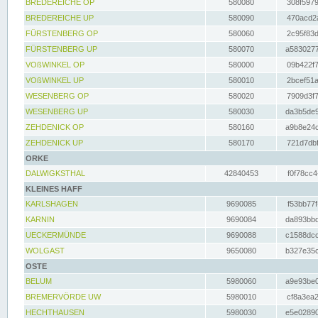
BREDEREICHE OP
580080
308f5979
BREDEREICHE UP
580090
470acd2a
FÜRSTENBERG OP
580060
2c95f83d
FÜRSTENBERG UP
580070
a5830277
VOßWINKEL OP
580000
09b422f7
VOßWINKEL UP
580010
2bcef51a
WESENBERG OP
580020
7909d3f7
WESENBERG UP
580030
da3b5de9
ZEHDENICK OP
580160
a9b8e24c
ZEHDENICK UP
580170
721d7dbf
ORKE
DALWIGKSTHAL
42840453
f0f78cc4
KLEINES HAFF
KARLSHAGEN
9690085
f53bb77f
KARNIN
9690084
da893bbd
UECKERMÜNDE
9690088
c1588dcc
WOLGAST
9650080
b327e35c
OSTE
BELUM
5980060
a9e93be0
BREMERVÖRDE UW
5980010
cf8a3ea2
HECHTHAUSEN
5980030
e5e02890