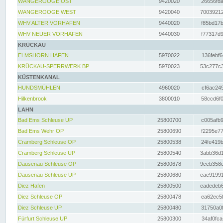
WANGEROOGE OST
9420020
26656fda
WANGEROOGE WEST
9420040
70039212
WHV ALTER VORHAFEN
9440020
f85bd17b
WHV NEUER VORHAFEN
9440030
f77317d9
KRÜCKAU
ELMSHORN HAFEN
5970022
136febf6
KRÜCKAU-SPERRWERK BP
5970023
53c277c3
KÜSTENKANAL
HUNDSMÜHLEN
4960020
cf6ac249
Hilkenbrook
3800010
58ccd6f0
LAHN
Bad Ems Schleuse UP
25800700
c005afb9
Bad Ems Wehr OP
25800690
f2295e77
Cramberg Schleuse OP
25800538
24fe419b
Cramberg Schleuse UP
25800540
3abb36d1
Dausenau Schleuse OP
25800678
9ceb358c
Dausenau Schleuse UP
25800680
eae91991
Diez Hafen
25800500
eadedeb6
Diez Schleuse OP
25800478
ea62ec5f
Diez Schleuse UP
25800480
31750a0f
Fürfurt Schleuse UP
25800300
34af0fca