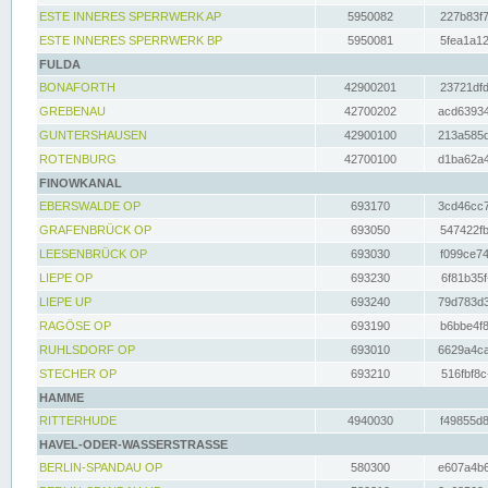
ESTE INNERES SPERRWERK AP
5950082
227b83f7
ESTE INNERES SPERRWERK BP
5950081
5fea1a12
FULDA
BONAFORTH
42900201
23721dfd
GREBENAU
42700202
acd63934
GUNTERSHAUSEN
42900100
213a585d
ROTENBURG
42700100
d1ba62a4
FINOWKANAL
EBERSWALDE OP
693170
3cd46cc7
GRAFENBRÜCK OP
693050
547422fb
LEESENBRÜCK OP
693030
f099ce74
LIEPE OP
693230
6f81b35f
LIEPE UP
693240
79d783d3
RAGÖSE OP
693190
b6bbe4f8
RUHLSDORF OP
693010
6629a4ca
STECHER OP
693210
516fbf8c
HAMME
RITTERHUDE
4940030
f49855d8
HAVEL-ODER-WASSERSTRASSE
BERLIN-SPANDAU OP
580300
e607a4b6