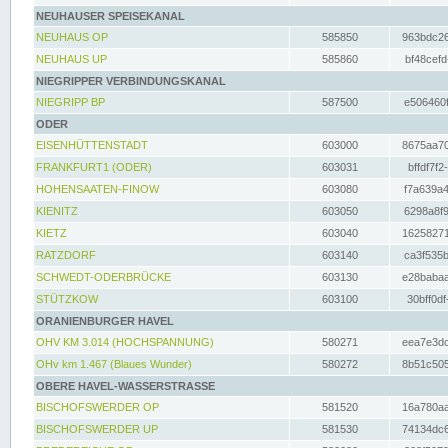
NEUHAUSER SPEISEKANAL
NEUHAUS OP
585850
963bdc26
NEUHAUS UP
585860
bf48cefd
NIEGRIPPER VERBINDUNGSKANAL
NIEGRIPP BP
587500
e506460f
ODER
EISENHÜTTENSTADT
603000
8675aa70
FRANKFURT1 (ODER)
603031
bffdf7f2
HOHENSAATEN-FINOW
603080
f7a639a4
KIENITZ
603050
6298a8f9
KIETZ
603040
16258271
RATZDORF
603140
ca3f535b
SCHWEDT-ODERBRÜCKE
603130
e28babaa
STÜTZKOW
603100
30bff0df
ORANIENBURGER HAVEL
OHV KM 3.014 (HOCHSPANNUNG)
580271
eea7e3dc
OHv km 1.467 (Blaues Wunder)
580272
8b51c505
OBERE HAVEL-WASSERSTRASSE
BISCHOFSWERDER OP
581520
16a780aa
BISCHOFSWERDER UP
581530
74134dc6