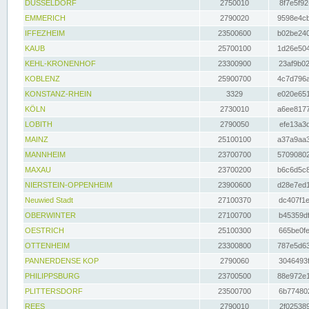
DÜSSELDORF
2750010
8f7e5f92
EMMERICH
2790020
9598e4cb
IFFEZHEIM
23500600
b02be240
KAUB
25700100
1d26e504
KEHL-KRONENHOF
23300900
23af9b02
KOBLENZ
25900700
4c7d796a
KONSTANZ-RHEIN
3329
e020e651
KÖLN
2730010
a6ee8177
LOBITH
2790050
efe13a3d
MAINZ
25100100
a37a9aa3
MANNHEIM
23700700
57090802
MAXAU
23700200
b6c6d5c8
NIERSTEIN-OPPENHEIM
23900600
d28e7ed1
Neuwied Stadt
27100370
dc407f1e
OBERWINTER
27100700
b45359df
OESTRICH
25100300
665be0fe
OTTENHEIM
23300800
787e5d63
PANNERDENSE KOP
2790060
3046493f
PHILIPPSBURG
23700500
88e972e1
PLITTERSDORF
23500700
6b774802
REES
2790010
2f025389