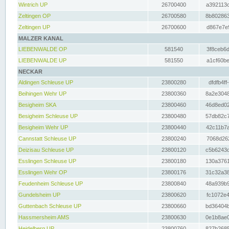
Wintrich UP
26700400
a392113c
Zeltingen OP
26700580
8b802863
Zeltingen UP
26700600
d867e7e9
MALZER KANAL
LIEBENWALDE OP
581540
3f8ceb6d
LIEBENWALDE UP
581550
a1cf60be
NECKAR
Aldingen Schleuse UP
23800280
dfdfb4ff
Beihingen Wehr UP
23800360
8a2e3048
Besigheim SKA
23800460
46d8ed02
Besigheim Schleuse UP
23800480
57db82c7
Besigheim Wehr UP
23800440
42c11b7a
Cannstatt Schleuse UP
23800240
7068d262
Deizisau Schleuse UP
23800120
c5b6243d
Esslingen Schleuse UP
23800180
130a3761
Esslingen Wehr OP
23800176
31c32a38
Feudenheim Schleuse UP
23800840
48a939b9
Gundelsheim UP
23800620
fc1072e4
Guttenbach Schleuse UP
23800660
bd36404b
Hassmersheim AMS
23800630
0e1b8ae0
Heidelberg UP
23800760
827b2685