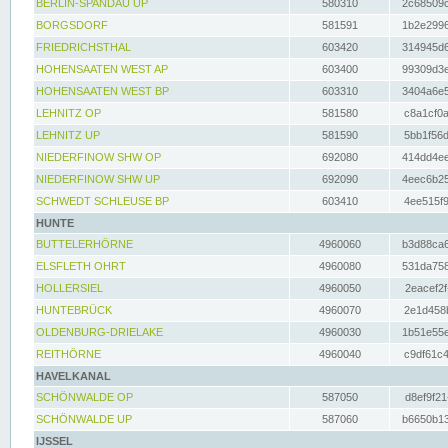
BERLIN-SPANDAU UP
580310
2c68509c
BORGSDORF
581591
1b2e2996
FRIEDRICHSTHAL
603420
314945d6
HOHENSAATEN WEST AP
603400
99309d3e
HOHENSAATEN WEST BP
603310
3404a6e5
LEHNITZ OP
581580
c8a1cf0a
LEHNITZ UP
581590
5bb1f56d
NIEDERFINOW SHW OP
692080
414dd4ee
NIEDERFINOW SHW UP
692090
4eec6b25
SCHWEDT SCHLEUSE BP
603410
4ee515f9
HUNTE
BUTTELERHÖRNE
4960060
b3d88ca6
ELSFLETH OHRT
4960080
531da758
HOLLERSIEL
4960050
2eacef2f
HUNTEBRÜCK
4960070
2e1d458b
OLDENBURG-DRIELAKE
4960030
1b51e55e
REITHÖRNE
4960040
c9df61c4
HAVELKANAL
SCHÖNWALDE OP
587050
d8ef9f21
SCHÖNWALDE UP
587060
b6650b13
IJSSEL