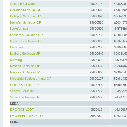
Giessen Klärwerk
25800100
4b386a6a
Hollerich Schleuse OP
25800618
cedc9b0c
Hollerich Schleuse UP
25800620
9beb7290
Kalkofen Schleuse OP
25800578
a7034573
Kalkofen neu
25800600
64f735fd
Lahnstein Schleuse OP
25800798
664d68ea
Lahnstein Schleuse UP
25800800
6b6b31e2
Leun neu
25800200
32807065
Limburg Schleuse UP
25800440
89038b42
Marburg
25830056
4e7a6cfa
Nassau Schleuse OP
25800638
29cb44a2
Nassau Schleuse UP
25800640
3a90a346
Niederbiel Schleuse Kanal OP
25800177
57c8e437
Runkel Schleuse UP
25800400
b85b17cc
Scheidt Schleuse OP
25800558
15a50d2b
Scheidt Schleuse UP
25800560
7dfe4776
LEDA
DREYSCHLOOT
3880010
d4df3617
LEDASPERRWERK UP
3880050
5e6ae93a
LEINE