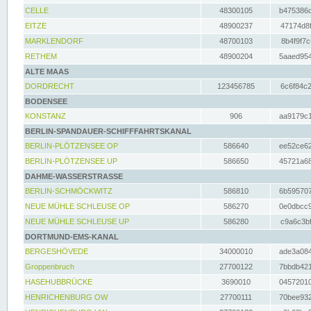
CELLE
48300105
b475386c
EITZE
48900237
47174d8f
MARKLENDORF
48700103
8b4f9f7c
RETHEM
48900204
5aaed954
ALTE MAAS
DORDRECHT
123456785
6c6f84c2
BODENSEE
KONSTANZ
906
aa9179c1
BERLIN-SPANDAUER-SCHIFFFAHRTSKANAL
BERLIN-PLÖTZENSEE OP
586640
ee52ce62
BERLIN-PLÖTZENSEE UP
586650
45721a68
DAHME-WASSERSTRASSE
BERLIN-SCHMÖCKWITZ
586810
6b595707
NEUE MÜHLE SCHLEUSE OP
586270
0e0dbcc9
NEUE MÜHLE SCHLEUSE UP
586280
c9a6c3bf
DORTMUND-EMS-KANAL
BERGESHÖVEDE
34000010
ade3a084
Groppenbruch
27700122
7bbdb421
HASEHUBBRÜCKE
3690010
04572010
HENRICHENBURG OW
27700111
70bee932