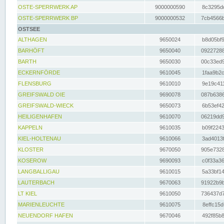
OSTE-SPERRWERK AP
9000000590
8c3295dc
OSTE-SPERRWERK BP
9000000532
7cb4566b
OSTSEE
ALTHAGEN
9650024
b8d05bf9
BARHÖFT
9650040
09227288
BARTH
9650030
00c33ed9
ECKERNFÖRDE
9610045
1faa9b2c
FLENSBURG
9610010
9e19c411
GREIFSWALD OIE
9690078
087b6386
GREIFSWALD-WIECK
9650073
6b53ef42
HEILIGENHAFEN
9610070
06219dd9
KAPPELN
9610035
b09f2243
KIEL-HOLTENAU
9610066
3ad4013f
KLOSTER
9670050
905e7328
KOSEROW
9690093
c0f33a36
LANGBALLIGAU
9610015
5a33bf14
LAUTERBACH
9670063
91922b9b
LT KIEL
9610050
736437d7
MARIENLEUCHTE
9610075
8effc15d
NEUENDORF HAFEN
9670046
492f85b8