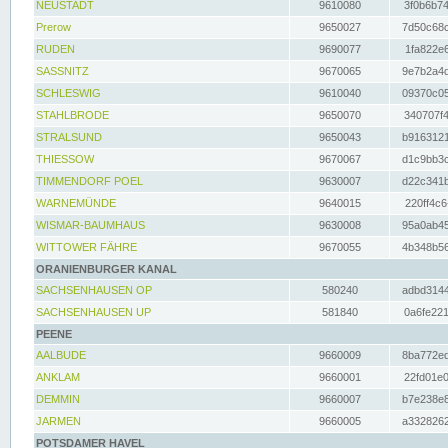
NEUSTADT
9610080
3f0b6b74
Prerow
9650027
7d50c68c
RUDEN
9690077
1fa822e6
SASSNITZ
9670065
9e7b2a4d
SCHLESWIG
9610040
09370c05
STAHLBRODE
9650070
340707f4
STRALSUND
9650043
b9163121
THIESSOW
9670067
d1c9bb3c
TIMMENDORF POEL
9630007
d22c341b
WARNEMÜNDE
9640015
220ff4c6
WISMAR-BAUMHAUS
9630008
95a0ab45
WITTOWER FÄHRE
9670055
4b348b56
ORANIENBURGER KANAL
SACHSENHAUSEN OP
580240
adbd3144
SACHSENHAUSEN UP
581840
0a6fe221
PEENE
AALBUDE
9660009
8ba772ed
ANKLAM
9660001
22fd01e0
DEMMIN
9660007
b7e238e8
JARMEN
9660005
a3328262
POTSDAMER HAVEL