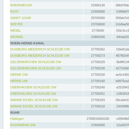
RHEINWEILER
23300130
06b978dd
RUST
23300580
5389b878
SANKT GOAR
25700300
550eb7e9
SPEYER
23700600
2cb8ae5b
WESEL
2770040
f33c3cc9
WORMS
23900200
844a620f
RHEIN-HERNE-KANAL
DUISBURG-MEIDERICH SCHLEUSE OW
27700262
f18e81da
DUISBURG-MEIDERICH SCHLEUSE UW
27700273
48780245
GELSENKIRCHEN SCHLEUSE OW
27700229
5b9f8134
GELSENKIRCHEN SCHLEUSE UW
27700230
427318d0
HERNE OW
27700150
ac6c4362
HERNE UW
27700160
b9975ea1
OBERHAUSEN SCHLEUSE OW
27700240
e251f943
OBERHAUSEN SCHLEUSE UW
27700251
12f63015
WANNE EICKEL SCHLEUSE OW
27700193
05ca0e33
WANNE EICKEL SCHLEUSE UW
27700218
23045f8b
RUHR
Hattingen
2769510000100
c0594fb5
RUHRWEHR OW
27600090
12a3037f