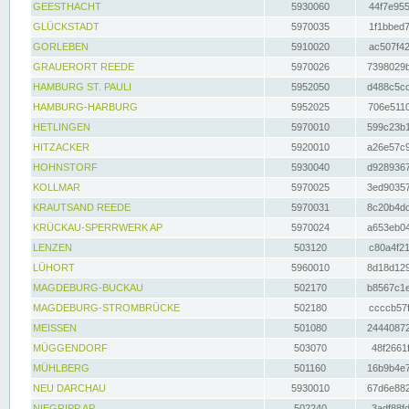
GEESTHACHT
5930060
44f7e955
GLÜCKSTADT
5970035
1f1bbed7
GORLEBEN
5910020
ac507f42
GRAUERORT REEDE
5970026
7398029b
HAMBURG ST. PAULI
5952050
d488c5cc
HAMBURG-HARBURG
5952025
706e5110
HETLINGEN
5970010
599c23b1
HITZACKER
5920010
a26e57c9
HOHNSTORF
5930040
d9289367
KOLLMAR
5970025
3ed90357
KRAUTSAND REEDE
5970031
8c20b4dc
KRÜCKAU-SPERRWERK AP
5970024
a653eb04
LENZEN
503120
c80a4f21
LÜHORT
5960010
8d18d129
MAGDEBURG-BUCKAU
502170
b8567c1e
MAGDEBURG-STROMBRÜCKE
502180
ccccb57f
MEISSEN
501080
24440872
MÜGGENDORF
503070
48f2661f
MÜHLBERG
501160
16b9b4e7
NEU DARCHAU
5930010
67d6e882
NIEGRIPP AP
502240
3adf88fd