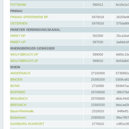
POTSDAM
580412
5e10e1e7
PINNAU
PINNAU-SPERRWERK BP
5970018
26259e8f
UETERSEN
5970016
575da86f
PAREYER VERBINDUNGSKANAL
PAREY EP
502300
25ca1bef
PAREY UP
587530
bafddcbf
RHEINSBERGER GEWÄSSER
WOLFSBRUCH OP
589000
4d00c13e
WOLFSBRUCH UP
589010
3d43a8d7
RHEIN
ANDERNACH
27100400
5735892a
BINGEN
25300200
0309cd61
BONN
2710080
593647aa
BOPPARD
25700500
2ff6379d
BRAUBACH
25700600
d6dc44d1
BREISACH
23300320
9da1ad2b
Basel-Rheinhalle
2310010
94f6eff1
Bodenheim
23900620
f6be7857
DUISBURG-RUHRORT
2770010
c0f51e35