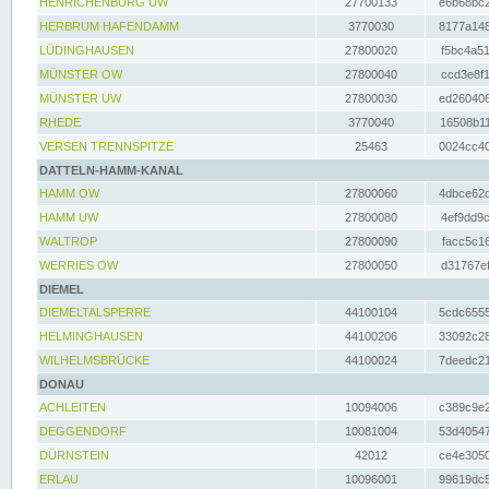
HENRICHENBURG UW
27700133
e6b68bc2
HERBRUM HAFENDAMM
3770030
8177a148
LÜDINGHAUSEN
27800020
f5bc4a51
MÜNSTER OW
27800040
ccd3e8f1
MÜNSTER UW
27800030
ed260406
RHEDE
3770040
16508b11
VERSEN TRENNSPITZE
25463
0024cc40
DATTELN-HAMM-KANAL
HAMM OW
27800060
4dbce62d
HAMM UW
27800080
4ef9dd9c
WALTROP
27800090
facc5c16
WERRIES OW
27800050
d31767ef
DIEMEL
DIEMELTALSPERRE
44100104
5cdc6555
HELMINGHAUSEN
44100206
33092c28
WILHELMSBRÜCKE
44100024
7deedc21
DONAU
ACHLEITEN
10094006
c389c9e2
DEGGENDORF
10081004
53d40547
DÜRNSTEIN
42012
ce4e3050
ERLAU
10096001
99619dc5