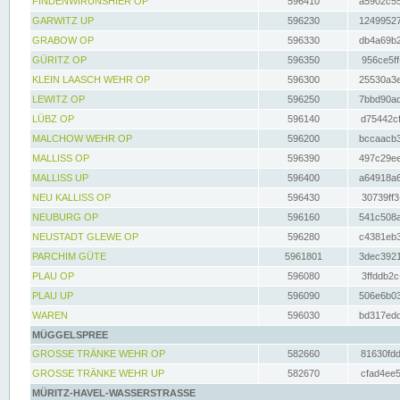
FINDENWIRUNSHIER OP
596410
a5902c55
GARWITZ UP
596230
12499527
GRABOW OP
596330
db4a69b2
GÜRITZ OP
596350
956ce5ff
KLEIN LAASCH WEHR OP
596300
25530a3e
LEWITZ OP
596250
7bbd90ad
LÜBZ OP
596140
d75442cf
MALCHOW WEHR OP
596200
bccaacb3
MALLISS OP
596390
497c29ee
MALLISS UP
596400
a64918a6
NEU KALLISS OP
596430
30739ff3
NEUBURG OP
596160
541c508a
NEUSTADT GLEWE OP
596280
c4381eb3
PARCHIM GÜTE
5961801
3dec3921
PLAU OP
596080
3ffddb2c
PLAU UP
596090
506e6b03
WAREN
596030
bd317edd
MÜGGELSPREE
GROSSE TRÄNKE WEHR OP
582660
81630fdd
GROSSE TRÄNKE WEHR UP
582670
cfad4ee5
MÜRITZ-HAVEL-WASSERSTRASSE