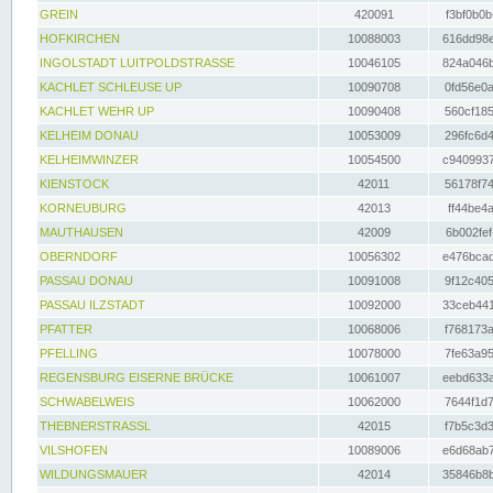
GREIN
420091
f3bf0b0b
HOFKIRCHEN
10088003
616dd98e
INGOLSTADT LUITPOLDSTRASSE
10046105
824a046b
KACHLET SCHLEUSE UP
10090708
0fd56e0a
KACHLET WEHR UP
10090408
560cf185
KELHEIM DONAU
10053009
296fc6d4
KELHEIMWINZER
10054500
c9409937
KIENSTOCK
42011
56178f74
KORNEUBURG
42013
ff44be4a
MAUTHAUSEN
42009
6b002fef
OBERNDORF
10056302
e476bcad
PASSAU DONAU
10091008
9f12c405
PASSAU ILZSTADT
10092000
33ceb441
PFATTER
10068006
f768173a
PFELLING
10078000
7fe63a95
REGENSBURG EISERNE BRÜCKE
10061007
eebd633a
SCHWABELWEIS
10062000
7644f1d7
THEBNERSTRASSL
42015
f7b5c3d3
VILSHOFEN
10089006
e6d68ab7
WILDUNGSMAUER
42014
35846b8b