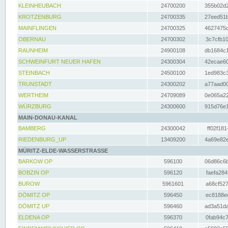
KLEINHEUBACH
24700200
355b02d2
KROTZENBURG
24700335
27eed51b
MAINFLINGEN
24700325
4627475d
OBERNAU
24700302
3c7cfb10
RAUNHEIM
24900108
db1684c1
SCHWEINFURT NEUER HAFEN
24300304
42ecae60
STEINBACH
24500100
1ed983c3
TRUNSTADT
24300202
a77aad00
WERTHEIM
24709089
0e065a22
WÜRZBURG
24300600
915d76e1
MAIN-DONAU-KANAL
BAMBERG
24300042
ff02f181
RIEDENBURG_UP
13409200
4a69e82e
MÜRITZ-ELDE-WASSERSTRASSE
BARKOW OP
596100
06d86c6b
BOBZIN OP
596120
faefa284
BUROW
5961601
a68cf527
DÖMITZ OP
596450
ec8188ee
DÖMITZ UP
596460
ad3a51da
ELDENA OP
596370
0fab94c7