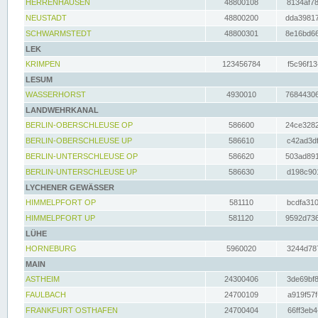
HERRENHAUSEN
48800108
8134af78
NEUSTADT
48800200
dda39817
SCHWARMSTEDT
48800301
8e16bd66
LEK
KRIMPEN
123456784
f5c96f13
LESUM
WASSERHORST
4930010
76844306
LANDWEHRKANAL
BERLIN-OBERSCHLEUSE OP
586600
24ce3282
BERLIN-OBERSCHLEUSE UP
586610
c42ad3df
BERLIN-UNTERSCHLEUSE OP
586620
503ad891
BERLIN-UNTERSCHLEUSE UP
586630
d198c901
LYCHENER GEWÄSSER
HIMMELPFORT OP
581110
bcdfa310
HIMMELPFORT UP
581120
9592d736
LÜHE
HORNEBURG
5960020
3244d787
MAIN
ASTHEIM
24300406
3de69bf8
FAULBACH
24700109
a919f57f
FRANKFURT OSTHAFEN
24700404
66ff3eb4