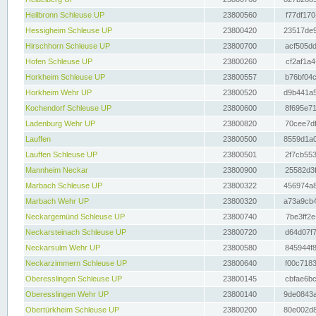
Heilbronn Schleuse UP
23800560
f77df170
Hessigheim Schleuse UP
23800420
23517de9
Hirschhorn Schleuse UP
23800700
acf505dd
Hofen Schleuse UP
23800260
cf2af1a4
Horkheim Schleuse UP
23800557
b76bf04c
Horkheim Wehr UP
23800520
d9b441a5
Kochendorf Schleuse UP
23800600
8f695e71
Ladenburg Wehr UP
23800820
70cee7df
Lauffen
23800500
8559d1a0
Lauffen Schleuse UP
23800501
2f7cb553
Mannheim Neckar
23800900
25582d3f
Marbach Schleuse UP
23800322
456974a8
Marbach Wehr UP
23800320
a73a9cb4
Neckargemünd Schleuse UP
23800740
7be3ff2e
Neckarsteinach Schleuse UP
23800720
d64d07f7
Neckarsulm Wehr UP
23800580
845944f8
Neckarzimmern Schleuse UP
23800640
f00c7183
Oberesslingen Schleuse UP
23800145
cbfae6bc
Oberesslingen Wehr UP
23800140
9de0843a
Obertürkheim Schleuse UP
23800200
80e002d8