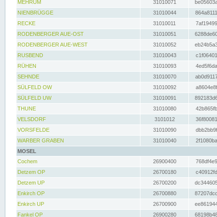
MEHRUM
31010071
be05603a
NIENBRÜGGE
31010044
864a8111
RECKE
31010011
7af19499
RODENBERGER AUE-OST
31010051
6288de60
RODENBERGER AUE-WEST
31010052
eb24b5a3
RUSBEND
31010043
c1f06401
RÜHEN
31010093
4ed5f6da
SEHNDE
31010070
ab0d9117
SÜLFELD OW
31010092
a8604e8f
SÜLFELD UW
31010091
892183d6
THUNE
31010080
42b865fb
VELSDORF
3101012
36f80081
VORSFELDE
31010090
dbb2bb9f
WARBER GRABEN
31010040
2f1080ba
MOSEL
Cochem
26900400
768df4e9
Detzem OP
26700180
c40912fd
Detzem UP
26700200
dc344605
Enkirch OP
26700880
87207dcd
Enkirch UP
26700900
ee861944
Fankel OP
26900280
68198b48