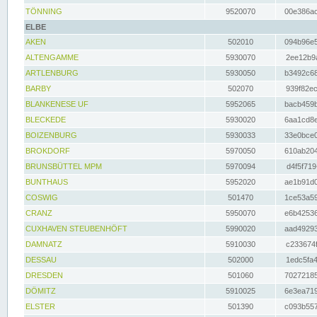
TÖNNING
9520070
00e386ac
ELBE
AKEN
502010
094b96e5
ALTENGAMME
5930070
2ee12b9a
ARTLENBURG
5930050
b3492c68
BARBY
502070
939f82ec
BLANKENESE UF
5952065
bacb459b
BLECKEDE
5930020
6aa1cd8e
BOIZENBURG
5930033
33e0bce0
BROKDORF
5970050
610ab204
BRUNSBÜTTEL MPM
5970094
d4f5f719
BUNTHAUS
5952020
ae1b91d0
COSWIG
501470
1ce53a59
CRANZ
5950070
e6b42536
CUXHAVEN STEUBENHÖFT
5990020
aad49293
DAMNATZ
5910030
c233674f
DESSAU
502000
1edc5fa4
DRESDEN
501060
70272185
DÖMITZ
5910025
6e3ea719
ELSTER
501390
c093b557