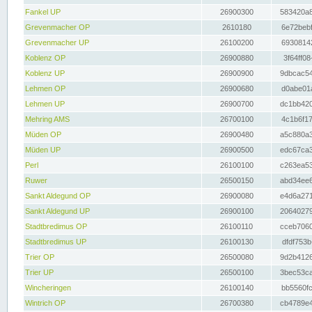
Fankel UP
26900300
583420a8
Grevenmacher OP
2610180
6e72bebf
Grevenmacher UP
26100200
69308142
Koblenz OP
26900880
3f64ff08
Koblenz UP
26900900
9dbcac54
Lehmen OP
26900680
d0abe01a
Lehmen UP
26900700
dc1bb420
Mehring AMS
26700100
4c1b6f17
Müden OP
26900480
a5c880a3
Müden UP
26900500
edc67ca3
Perl
26100100
c263ea53
Ruwer
26500150
abd34ee6
Sankt Aldegund OP
26900080
e4d6a271
Sankt Aldegund UP
26900100
20640279
Stadtbredimus OP
26100110
cceb7060
Stadtbredimus UP
26100130
dfdf753b
Trier OP
26500080
9d2b4126
Trier UP
26500100
3bec53ca
Wincheringen
26100140
bb5560fc
Wintrich OP
26700380
cb4789e4