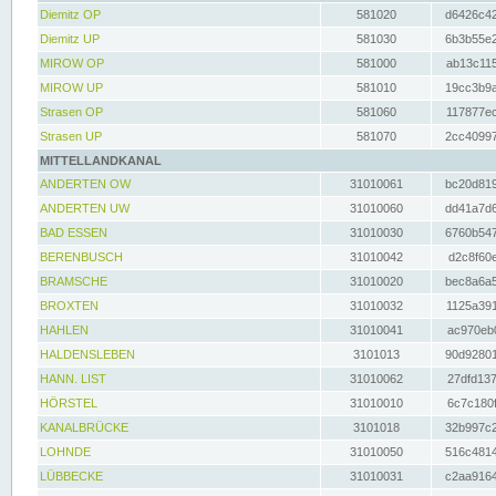
Diemitz OP
581020
d6426c42
Diemitz UP
581030
6b3b55e2
MIROW OP
581000
ab13c115
MIROW UP
581010
19cc3b9a
Strasen OP
581060
117877ec
Strasen UP
581070
2cc40997
MITTELLANDKANAL
ANDERTEN OW
31010061
bc20d819
ANDERTEN UW
31010060
dd41a7d6
BAD ESSEN
31010030
6760b547
BERENBUSCH
31010042
d2c8f60e
BRAMSCHE
31010020
bec8a6a5
BROXTEN
31010032
1125a391
HAHLEN
31010041
ac970eb0
HALDENSLEBEN
3101013
90d92801
HANN. LIST
31010062
27dfd137
HÖRSTEL
31010010
6c7c180f
KANALBRÜCKE
3101018
32b997c2
LOHNDE
31010050
516c4814
LÜBBECKE
31010031
c2aa9164