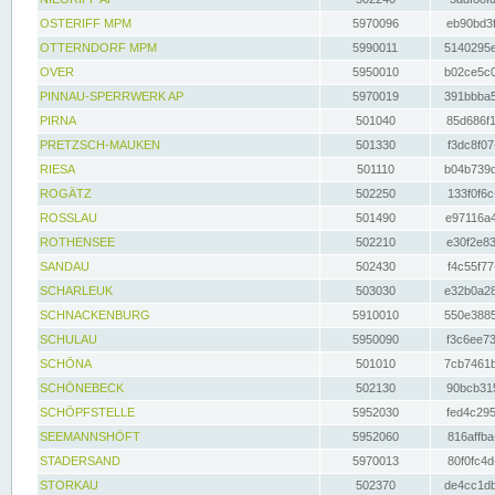
OSTERIFF MPM
5970096
eb90bd3f
OTTERNDORF MPM
5990011
5140295e
OVER
5950010
b02ce5c0
PINNAU-SPERRWERK AP
5970019
391bbba5
PIRNA
501040
85d686f1
PRETZSCH-MAUKEN
501330
f3dc8f07
RIESA
501110
b04b739d
ROGÄTZ
502250
133f0f6c
ROSSLAU
501490
e97116a4
ROTHENSEE
502210
e30f2e83
SANDAU
502430
f4c55f77
SCHARLEUK
503030
e32b0a28
SCHNACKENBURG
5910010
550e3885
SCHULAU
5950090
f3c6ee73
SCHÖNA
501010
7cb7461b
SCHÖNEBECK
502130
90bcb315
SCHÖPFSTELLE
5952030
fed4c295
SEEMANNSHÖFT
5952060
816affba
STADERSAND
5970013
80f0fc4d
STORKAU
502370
de4cc1db