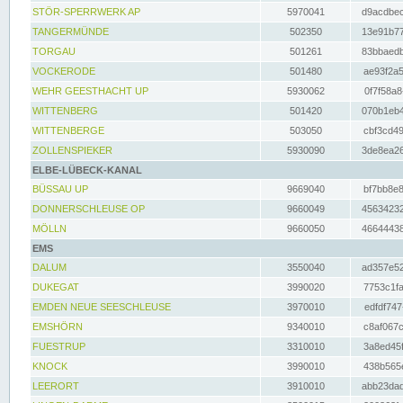
STÖR-SPERRWERK AP
5970041
d9acdbec
TANGERMÜNDE
502350
13e91b77
TORGAU
501261
83bbaedb
VOCKERODE
501480
ae93f2a5
WEHR GEESTHACHT UP
5930062
0f7f58a8
WITTENBERG
501420
070b1eb4
WITTENBERGE
503050
cbf3cd49
ZOLLENSPIEKER
5930090
3de8ea26
ELBE-LÜBECK-KANAL
BÜSSAU UP
9669040
bf7bb8e8
DONNERSCHLEUSE OP
9660049
45634232
MÖLLN
9660050
46644438
EMS
DALUM
3550040
ad357e52
DUKEGAT
3990020
7753c1fa
EMDEN NEUE SEESCHLEUSE
3970010
edfdf747
EMSHÖRN
9340010
c8af067c
FUESTRUP
3310010
3a8ed45f
KNOCK
3990010
438b565e
LEERORT
3910010
abb23dad