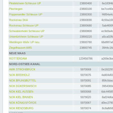
Pleidelsheim Schleuse UP
23800400
6e183f4b
Plochingen
23800100
be7ce40e
Poppenweiler Schleuse UP
23800300
f4854a4c
Rockenau SKA
23800690
4c00a166
Rockenau Schleuse UP
23800680
5ab4f00f
Schwabenheim Schleuse UP
23800800
ec9d3a4d
Untertürkheim Schleuse UP
23800220
a5ca02fb
Wieblingen Wehr UP neu
23800780
66d887a6
Ziegelhausen AMS
23800745
3944c1fd
NEUE MAAS
ROTTERDAM
123456786
a269e3be
NORD-OSTSEE-KANAL
AWK STROHBRÜCK
5970069
0e192297
NOK BREIHOLZ
5970075
4a904d59
NOK BRUNSBÜTTEL
5970091
85fc0dac
NOK DÜKERSWISCH
5970085
3954300d
NOK KIEL AUSSEN
5650068
6dc44585
NOK KIEL BINNEN
5979020
8af24d6a
NOK KÖNIGSFÖRDE
5970067
d0ec2790
NOK RENDSBURG
5970074
8c8afb56