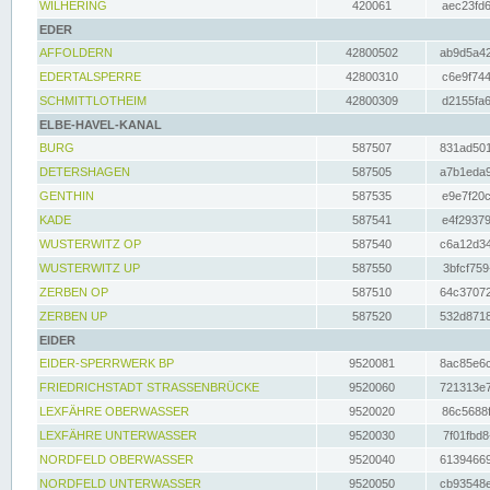
WILHERING
420061
aec23fd6
EDER
AFFOLDERN
42800502
ab9d5a42
EDERTALSPERRE
42800310
c6e9f744
SCHMITTLOTHEIM
42800309
d2155fa6
ELBE-HAVEL-KANAL
BURG
587507
831ad501
DETERSHAGEN
587505
a7b1eda9
GENTHIN
587535
e9e7f20c
KADE
587541
e4f29379
WUSTERWITZ OP
587540
c6a12d34
WUSTERWITZ UP
587550
3bfcf759
ZERBEN OP
587510
64c37072
ZERBEN UP
587520
532d8718
EIDER
EIDER-SPERRWERK BP
9520081
8ac85e6c
FRIEDRICHSTADT STRASSENBRÜCKE
9520060
721313e7
LEXFÄHRE OBERWASSER
9520020
86c5688f
LEXFÄHRE UNTERWASSER
9520030
7f01fbd8
NORDFELD OBERWASSER
9520040
61394669
NORDFELD UNTERWASSER
9520050
cb93548e