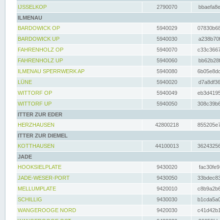
IJSSELKOP
2790070
bbaefa8e
ILMENAU
BARDOWICK OP
5940029
07830b68
BARDOWICK UP
5940030
a238b70f
FAHRENHOLZ OP
5940070
c33c3667
FAHRENHOLZ UP
5940060
bb62b28f
ILMENAU SPERRWERK AP
5940080
6b05e8dc
LÜNE
5940020
d7a8df36
WITTORF OP
5940049
eb3d4195
WITTORF UP
5940050
308c39b6
ITTER ZUR EDER
HERZHAUSEN
42800218
855205e7
ITTER ZUR DIEMEL
KOTTHAUSEN
44100013
36243256
JADE
HOOKSIELPLATE
9430020
fac30fe9
JADE-WESER-PORT
9430050
33bdec83
MELLUMPLATE
9420010
c8b9a2b6
SCHILLIG
9430030
b1cda5a0
WANGEROOGE NORD
9420030
c41d42b1