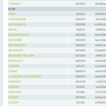
TÖNNING
9520070
00e386ac
ELBE
AKEN
502010
094b96e5
ALTENGAMME
5930070
2ee12b9a
ARTLENBURG
5930050
b3492c68
BARBY
502070
939f82ec
BLANKENESE UF
5952065
bacb459b
BLECKEDE
5930020
6aa1cd8e
BOIZENBURG
5930033
33e0bce0
BROKDORF
5970050
610ab204
BRUNSBÜTTEL MPM
5970094
d4f5f719
BUNTHAUS
5952020
ae1b91d0
COSWIG
501470
1ce53a59
CRANZ
5950070
e6b42536
CUXHAVEN STEUBENHÖFT
5990020
aad49293
DAMNATZ
5910030
c233674f
DESSAU
502000
1edc5fa4
DRESDEN
501060
70272185
DÖMITZ
5910025
6e3ea719
ELSTER
501390
c093b557