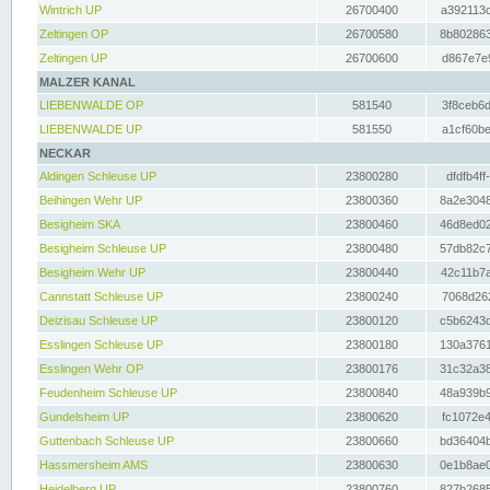
Wintrich UP
26700400
a392113c
Zeltingen OP
26700580
8b802863
Zeltingen UP
26700600
d867e7e9
MALZER KANAL
LIEBENWALDE OP
581540
3f8ceb6d
LIEBENWALDE UP
581550
a1cf60be
NECKAR
Aldingen Schleuse UP
23800280
dfdfb4ff
Beihingen Wehr UP
23800360
8a2e3048
Besigheim SKA
23800460
46d8ed02
Besigheim Schleuse UP
23800480
57db82c7
Besigheim Wehr UP
23800440
42c11b7a
Cannstatt Schleuse UP
23800240
7068d262
Deizisau Schleuse UP
23800120
c5b6243d
Esslingen Schleuse UP
23800180
130a3761
Esslingen Wehr OP
23800176
31c32a38
Feudenheim Schleuse UP
23800840
48a939b9
Gundelsheim UP
23800620
fc1072e4
Guttenbach Schleuse UP
23800660
bd36404b
Hassmersheim AMS
23800630
0e1b8ae0
Heidelberg UP
23800760
827b2685