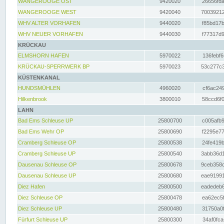
WANGEROOGE OST
9420020
26656fda
WANGEROOGE WEST
9420040
70039212
WHV ALTER VORHAFEN
9440020
f85bd17b
WHV NEUER VORHAFEN
9440030
f77317d9
KRÜCKAU
ELMSHORN HAFEN
5970022
136febf6
KRÜCKAU-SPERRWERK BP
5970023
53c277c3
KÜSTENKANAL
HUNDSMÜHLEN
4960020
cf6ac249
Hilkenbrook
3800010
58ccd6f0
LAHN
Bad Ems Schleuse UP
25800700
c005afb9
Bad Ems Wehr OP
25800690
f2295e77
Cramberg Schleuse OP
25800538
24fe419b
Cramberg Schleuse UP
25800540
3abb36d1
Dausenau Schleuse OP
25800678
9ceb358c
Dausenau Schleuse UP
25800680
eae91991
Diez Hafen
25800500
eadedeb6
Diez Schleuse OP
25800478
ea62ec5f
Diez Schleuse UP
25800480
31750a0f
Fürfurt Schleuse UP
25800300
34af0fca