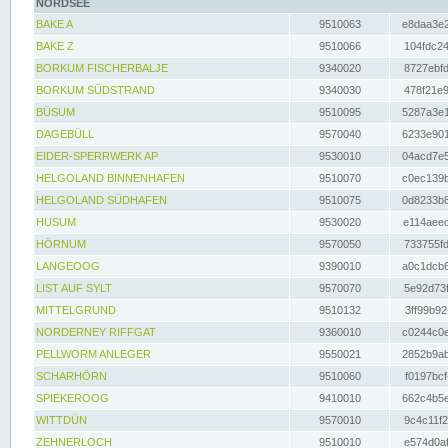
NORDSEE
BAKE A
9510063
e8daa3e2
BAKE Z
9510066
104fdc24
BORKUM FISCHERBALJE
9340020
8727ebfd
BORKUM SÜDSTRAND
9340030
478f21e9
BÜSUM
9510095
5287a3e1
DAGEBÜLL
9570040
6233e901
EIDER-SPERRWERK AP
9530010
04acd7e5
HELGOLAND BINNENHAFEN
9510070
c0ec139b
HELGOLAND SÜDHAFEN
9510075
0d8233b8
HUSUM
9530020
e114aeec
HÖRNUM
9570050
733755fd
LANGEOOG
9390010
a0c1dcb6
LIST AUF SYLT
9570070
5e92d73f
MITTELGRUND
9510132
3ff99b92
NORDERNEY RIFFGAT
9360010
c0244c0e
PELLWORM ANLEGER
9550021
2852b9ab
SCHARHÖRN
9510060
f0197bcf
SPIEKEROOG
9410010
662c4b5e
WITTDÜN
9570010
9c4c11f2
ZEHNERLOCH
9510010
e574d0af