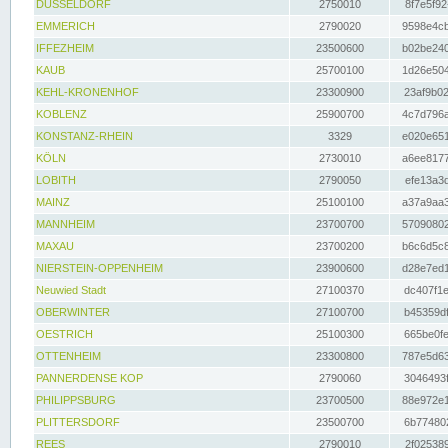
DÜSSELDORF
2750010
8f7e5f92
EMMERICH
2790020
9598e4cb
IFFEZHEIM
23500600
b02be240
KAUB
25700100
1d26e504
KEHL-KRONENHOF
23300900
23af9b02
KOBLENZ
25900700
4c7d796a
KONSTANZ-RHEIN
3329
e020e651
KÖLN
2730010
a6ee8177
LOBITH
2790050
efe13a3d
MAINZ
25100100
a37a9aa3
MANNHEIM
23700700
57090802
MAXAU
23700200
b6c6d5c8
NIERSTEIN-OPPENHEIM
23900600
d28e7ed1
Neuwied Stadt
27100370
dc407f1e
OBERWINTER
27100700
b45359df
OESTRICH
25100300
665be0fe
OTTENHEIM
23300800
787e5d63
PANNERDENSE KOP
2790060
3046493f
PHILIPPSBURG
23700500
88e972e1
PLITTERSDORF
23500700
6b774802
REES
2790010
2f025389