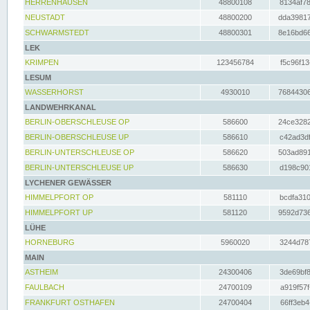
HERRENHAUSEN
48800108
8134af78
NEUSTADT
48800200
dda39817
SCHWARMSTEDT
48800301
8e16bd66
LEK
KRIMPEN
123456784
f5c96f13
LESUM
WASSERHORST
4930010
76844306
LANDWEHRKANAL
BERLIN-OBERSCHLEUSE OP
586600
24ce3282
BERLIN-OBERSCHLEUSE UP
586610
c42ad3df
BERLIN-UNTERSCHLEUSE OP
586620
503ad891
BERLIN-UNTERSCHLEUSE UP
586630
d198c901
LYCHENER GEWÄSSER
HIMMELPFORT OP
581110
bcdfa310
HIMMELPFORT UP
581120
9592d736
LÜHE
HORNEBURG
5960020
3244d787
MAIN
ASTHEIM
24300406
3de69bf8
FAULBACH
24700109
a919f57f
FRANKFURT OSTHAFEN
24700404
66ff3eb4