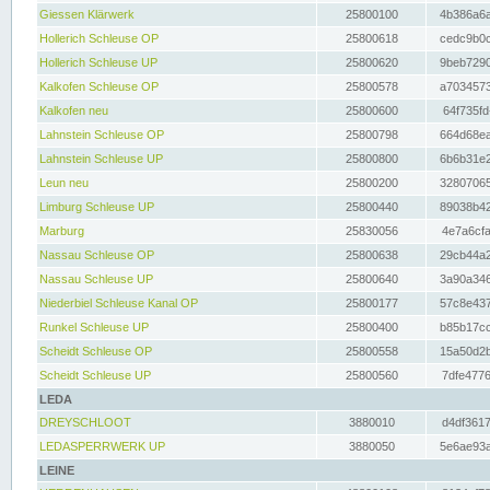
Giessen Klärwerk
25800100
4b386a6a
Hollerich Schleuse OP
25800618
cedc9b0c
Hollerich Schleuse UP
25800620
9beb7290
Kalkofen Schleuse OP
25800578
a7034573
Kalkofen neu
25800600
64f735fd
Lahnstein Schleuse OP
25800798
664d68ea
Lahnstein Schleuse UP
25800800
6b6b31e2
Leun neu
25800200
32807065
Limburg Schleuse UP
25800440
89038b42
Marburg
25830056
4e7a6cfa
Nassau Schleuse OP
25800638
29cb44a2
Nassau Schleuse UP
25800640
3a90a346
Niederbiel Schleuse Kanal OP
25800177
57c8e437
Runkel Schleuse UP
25800400
b85b17cc
Scheidt Schleuse OP
25800558
15a50d2b
Scheidt Schleuse UP
25800560
7dfe4776
LEDA
DREYSCHLOOT
3880010
d4df3617
LEDASPERRWERK UP
3880050
5e6ae93a
LEINE