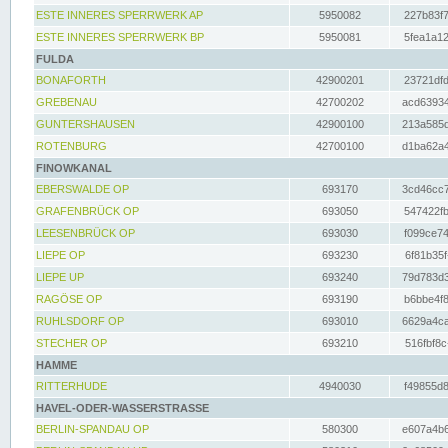
ESTE INNERES SPERRWERK AP
5950082
227b83f7
ESTE INNERES SPERRWERK BP
5950081
5fea1a12
FULDA
BONAFORTH
42900201
23721dfd
GREBENAU
42700202
acd63934
GUNTERSHAUSEN
42900100
213a585d
ROTENBURG
42700100
d1ba62a4
FINOWKANAL
EBERSWALDE OP
693170
3cd46cc7
GRAFENBRÜCK OP
693050
547422fb
LEESENBRÜCK OP
693030
f099ce74
LIEPE OP
693230
6f81b35f
LIEPE UP
693240
79d783d3
RAGÖSE OP
693190
b6bbe4f8
RUHLSDORF OP
693010
6629a4ca
STECHER OP
693210
516fbf8c
HAMME
RITTERHUDE
4940030
f49855d8
HAVEL-ODER-WASSERSTRASSE
BERLIN-SPANDAU OP
580300
e607a4b6