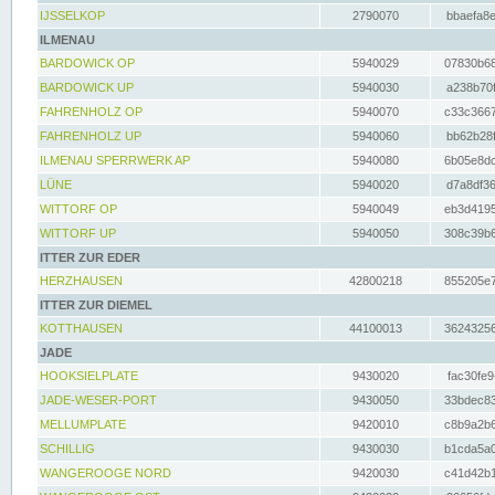
IJSSELKOP
2790070
bbaefa8e
ILMENAU
BARDOWICK OP
5940029
07830b68
BARDOWICK UP
5940030
a238b70f
FAHRENHOLZ OP
5940070
c33c3667
FAHRENHOLZ UP
5940060
bb62b28f
ILMENAU SPERRWERK AP
5940080
6b05e8dc
LÜNE
5940020
d7a8df36
WITTORF OP
5940049
eb3d4195
WITTORF UP
5940050
308c39b6
ITTER ZUR EDER
HERZHAUSEN
42800218
855205e7
ITTER ZUR DIEMEL
KOTTHAUSEN
44100013
36243256
JADE
HOOKSIELPLATE
9430020
fac30fe9
JADE-WESER-PORT
9430050
33bdec83
MELLUMPLATE
9420010
c8b9a2b6
SCHILLIG
9430030
b1cda5a0
WANGEROOGE NORD
9420030
c41d42b1