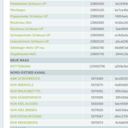
Pleidelsheim Schleuse UP
23800400
6e183f4b
Plochingen
23800100
be7ce40e
Poppenweiler Schleuse UP
23800300
f4854a4c
Rockenau SKA
23800690
4c00a166
Rockenau Schleuse UP
23800680
5ab4f00f
Schwabenheim Schleuse UP
23800800
ec9d3a4d
Untertürkheim Schleuse UP
23800220
a5ca02fb
Wieblingen Wehr UP neu
23800780
66d887a6
Ziegelhausen AMS
23800745
3944c1fd
NEUE MAAS
ROTTERDAM
123456786
a269e3be
NORD-OSTSEE-KANAL
AWK STROHBRÜCK
5970069
0e192297
NOK BREIHOLZ
5970075
4a904d59
NOK BRUNSBÜTTEL
5970091
85fc0dac
NOK DÜKERSWISCH
5970085
3954300d
NOK KIEL AUSSEN
5650068
6dc44585
NOK KIEL BINNEN
5979020
8af24d6a
NOK KÖNIGSFÖRDE
5970067
d0ec2790
NOK RENDSBURG
5970074
8c8afb56