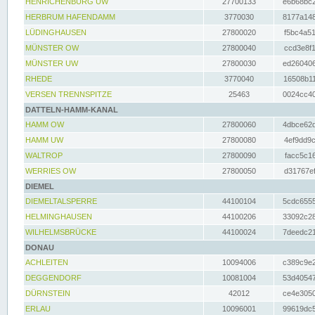
HENRICHENBURG UW
27700133
e6b68bc2
HERBRUM HAFENDAMM
3770030
8177a148
LÜDINGHAUSEN
27800020
f5bc4a51
MÜNSTER OW
27800040
ccd3e8f1
MÜNSTER UW
27800030
ed260406
RHEDE
3770040
16508b11
VERSEN TRENNSPITZE
25463
0024cc40
DATTELN-HAMM-KANAL
HAMM OW
27800060
4dbce62d
HAMM UW
27800080
4ef9dd9c
WALTROP
27800090
facc5c16
WERRIES OW
27800050
d31767ef
DIEMEL
DIEMELTALSPERRE
44100104
5cdc6555
HELMINGHAUSEN
44100206
33092c28
WILHELMSBRÜCKE
44100024
7deedc21
DONAU
ACHLEITEN
10094006
c389c9e2
DEGGENDORF
10081004
53d40547
DÜRNSTEIN
42012
ce4e3050
ERLAU
10096001
99619dc5