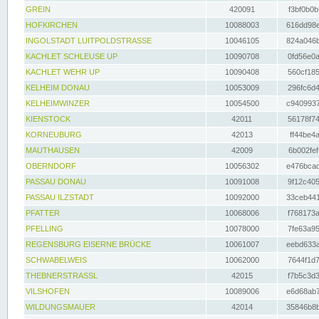
GREIN
420091
f3bf0b0b
HOFKIRCHEN
10088003
616dd98e
INGOLSTADT LUITPOLDSTRASSE
10046105
824a046b
KACHLET SCHLEUSE UP
10090708
0fd56e0a
KACHLET WEHR UP
10090408
560cf185
KELHEIM DONAU
10053009
296fc6d4
KELHEIMWINZER
10054500
c9409937
KIENSTOCK
42011
56178f74
KORNEUBURG
42013
ff44be4a
MAUTHAUSEN
42009
6b002fef
OBERNDORF
10056302
e476bcad
PASSAU DONAU
10091008
9f12c405
PASSAU ILZSTADT
10092000
33ceb441
PFATTER
10068006
f768173a
PFELLING
10078000
7fe63a95
REGENSBURG EISERNE BRÜCKE
10061007
eebd633a
SCHWABELWEIS
10062000
7644f1d7
THEBNERSTRASSL
42015
f7b5c3d3
VILSHOFEN
10089006
e6d68ab7
WILDUNGSMAUER
42014
35846b8b