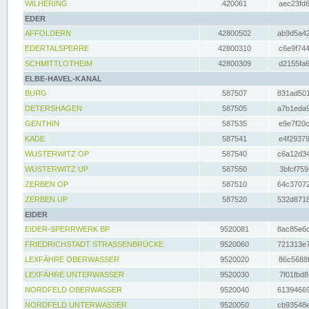
WILHERING
420061
aec23fd6
EDER
AFFOLDERN
42800502
ab9d5a42
EDERTALSPERRE
42800310
c6e9f744
SCHMITTLOTHEIM
42800309
d2155fa6
ELBE-HAVEL-KANAL
BURG
587507
831ad501
DETERSHAGEN
587505
a7b1eda9
GENTHIN
587535
e9e7f20c
KADE
587541
e4f29379
WUSTERWITZ OP
587540
c6a12d34
WUSTERWITZ UP
587550
3bfcf759
ZERBEN OP
587510
64c37072
ZERBEN UP
587520
532d8718
EIDER
EIDER-SPERRWERK BP
9520081
8ac85e6c
FRIEDRICHSTADT STRASSENBRÜCKE
9520060
721313e7
LEXFÄHRE OBERWASSER
9520020
86c5688f
LEXFÄHRE UNTERWASSER
9520030
7f01fbd8
NORDFELD OBERWASSER
9520040
61394669
NORDFELD UNTERWASSER
9520050
cb93548e