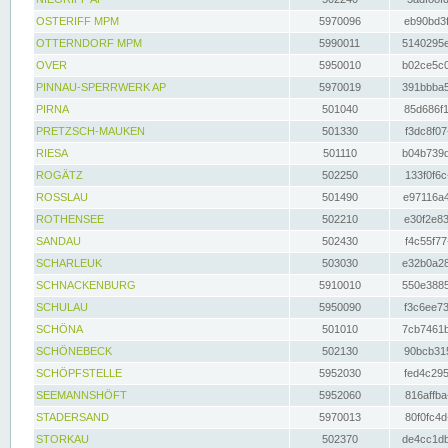
OSTERIFF MPM
5970096
eb90bd3f
OTTERNDORF MPM
5990011
5140295e
OVER
5950010
b02ce5c0
PINNAU-SPERRWERK AP
5970019
391bbba5
PIRNA
501040
85d686f1
PRETZSCH-MAUKEN
501330
f3dc8f07
RIESA
501110
b04b739d
ROGÄTZ
502250
133f0f6c
ROSSLAU
501490
e97116a4
ROTHENSEE
502210
e30f2e83
SANDAU
502430
f4c55f77
SCHARLEUK
503030
e32b0a28
SCHNACKENBURG
5910010
550e3885
SCHULAU
5950090
f3c6ee73
SCHÖNA
501010
7cb7461b
SCHÖNEBECK
502130
90bcb315
SCHÖPFSTELLE
5952030
fed4c295
SEEMANNSHÖFT
5952060
816affba
STADERSAND
5970013
80f0fc4d
STORKAU
502370
de4cc1db