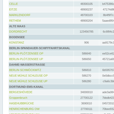
CELLE
48300105
b475386c
EITZE
48900237
47174d8f
MARKLENDORF
48700103
8b4f9f7c
RETHEM
48900204
5aaed954
ALTE MAAS
DORDRECHT
123456785
6c6f84c2
BODENSEE
KONSTANZ
906
aa9179c1
BERLIN-SPANDAUER-SCHIFFFAHRTSKANAL
BERLIN-PLÖTZENSEE OP
586640
ee52ce62
BERLIN-PLÖTZENSEE UP
586650
45721a68
DAHME-WASSERSTRASSE
BERLIN-SCHMÖCKWITZ
586810
6b595707
NEUE MÜHLE SCHLEUSE OP
586270
0e0dbcc9
NEUE MÜHLE SCHLEUSE UP
586280
c9a6c3bf
DORTMUND-EMS-KANAL
BERGESHÖVEDE
34000010
ade3a084
Groppenbruch
27700122
7bbdb421
HASEHUBBRÜCKE
3690010
04572010
HENRICHENBURG OW
27700111
70bee932