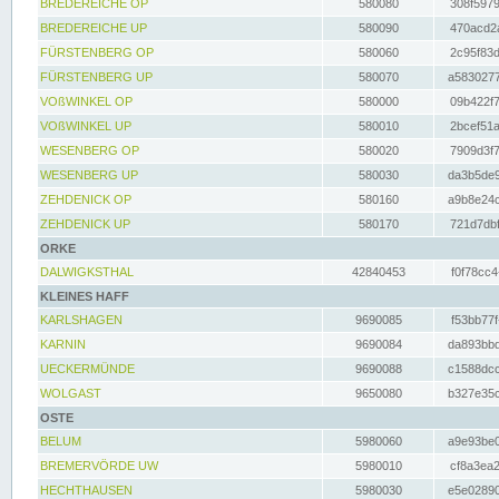
BREDEREICHE OP
580080
308f5979
BREDEREICHE UP
580090
470acd2a
FÜRSTENBERG OP
580060
2c95f83d
FÜRSTENBERG UP
580070
a5830277
VOßWINKEL OP
580000
09b422f7
VOßWINKEL UP
580010
2bcef51a
WESENBERG OP
580020
7909d3f7
WESENBERG UP
580030
da3b5de9
ZEHDENICK OP
580160
a9b8e24c
ZEHDENICK UP
580170
721d7dbf
ORKE
DALWIGKSTHAL
42840453
f0f78cc4
KLEINES HAFF
KARLSHAGEN
9690085
f53bb77f
KARNIN
9690084
da893bbd
UECKERMÜNDE
9690088
c1588dcc
WOLGAST
9650080
b327e35c
OSTE
BELUM
5980060
a9e93be0
BREMERVÖRDE UW
5980010
cf8a3ea2
HECHTHAUSEN
5980030
e5e02890