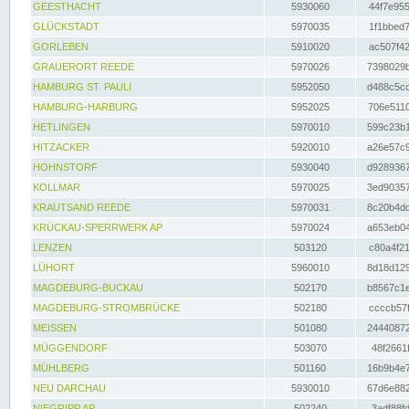
GEESTHACHT
5930060
44f7e955
GLÜCKSTADT
5970035
1f1bbed7
GORLEBEN
5910020
ac507f42
GRAUERORT REEDE
5970026
7398029b
HAMBURG ST. PAULI
5952050
d488c5cc
HAMBURG-HARBURG
5952025
706e5110
HETLINGEN
5970010
599c23b1
HITZACKER
5920010
a26e57c9
HOHNSTORF
5930040
d9289367
KOLLMAR
5970025
3ed90357
KRAUTSAND REEDE
5970031
8c20b4dc
KRÜCKAU-SPERRWERK AP
5970024
a653eb04
LENZEN
503120
c80a4f21
LÜHORT
5960010
8d18d129
MAGDEBURG-BUCKAU
502170
b8567c1e
MAGDEBURG-STROMBRÜCKE
502180
ccccb57f
MEISSEN
501080
24440872
MÜGGENDORF
503070
48f2661f
MÜHLBERG
501160
16b9b4e7
NEU DARCHAU
5930010
67d6e882
NIEGRIPP AP
502240
3adf88fd