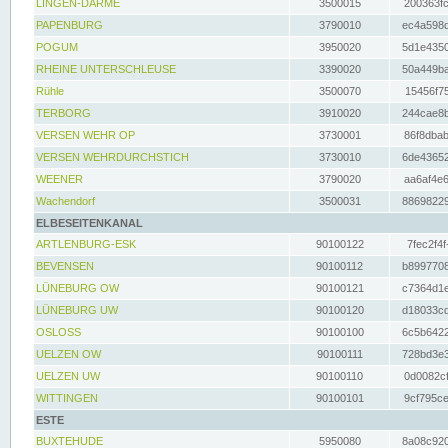
LINGEN-DARME
3500015
200363fc
PAPENBURG
3790010
ec4a598d
POGUM
3950020
5d1e4350
RHEINE UNTERSCHLEUSE
3390020
50a449ba
Rühle
3500070
15456f75
TERBORG
3910020
244cae8b
VERSEN WEHR OP
3730001
86f8dbab
VERSEN WEHRDURCHSTICH
3730010
6de43652
WEENER
3790020
aa6af4e6
Wachendorf
3500031
88698229
ELBESEITENKANAL
ARTLENBURG-ESK
90100122
7fec2f4f
BEVENSEN
90100112
b8997708
LÜNEBURG OW
90100121
c7364d1e
LÜNEBURG UW
90100120
d18033cd
OSLOSS
90100100
6c5b6422
UELZEN OW
90100111
728bd3e3
UELZEN UW
90100110
0d0082cf
WITTINGEN
90100101
9cf795ce
ESTE
BUXTEHUDE
5950080
8a08c920