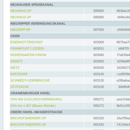
NEUHAUSER SPEISEKANAL
NEUHAUS OP
585850
963bdc26
NEUHAUS UP
585860
bf48cefd
NIEGRIPPER VERBINDUNGSKANAL
NIEGRIPP BP
587500
e506460f
ODER
EISENHÜTTENSTADT
603000
8675aa70
FRANKFURT1 (ODER)
603031
bffdf7f2
HOHENSAATEN-FINOW
603080
f7a639a4
KIENITZ
603050
6298a8f9
KIETZ
603040
16258271
RATZDORF
603140
ca3f535b
SCHWEDT-ODERBRÜCKE
603130
e28babaa
STÜTZKOW
603100
30bff0df
ORANIENBURGER HAVEL
OHV KM 3.014 (HOCHSPANNUNG)
580271
eea7e3dc
OHv km 1.467 (Blaues Wunder)
580272
8b51c505
OBERE HAVEL-WASSERSTRASSE
BISCHOFSWERDER OP
581520
16a780aa
BISCHOFSWERDER UP
581530
74134dc6