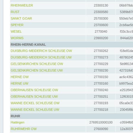
RHEINWEILER
23300130
06b978dd
RUST
23300580
5389b878
SANKT GOAR
25700300
550eb7e9
SPEYER
23700600
2cb8ae5b
WESEL
2770040
f33c3cc9
WORMS
23900200
844a620f
RHEIN-HERNE-KANAL
DUISBURG-MEIDERICH SCHLEUSE OW
27700262
f18e81da
DUISBURG-MEIDERICH SCHLEUSE UW
27700273
48780245
GELSENKIRCHEN SCHLEUSE OW
27700229
5b9f8134
GELSENKIRCHEN SCHLEUSE UW
27700230
427318d0
HERNE OW
27700150
ac6c4362
HERNE UW
27700160
b9975ea1
OBERHAUSEN SCHLEUSE OW
27700240
e251f943
OBERHAUSEN SCHLEUSE UW
27700251
12f63015
WANNE EICKEL SCHLEUSE OW
27700193
05ca0e33
WANNE EICKEL SCHLEUSE UW
27700218
23045f8b
RUHR
Hattingen
2769510000100
c0594fb5
RUHRWEHR OW
27600090
12a3037f