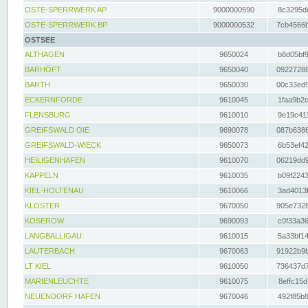
OSTE-SPERRWERK AP
9000000590
8c3295dc
OSTE-SPERRWERK BP
9000000532
7cb4566b
OSTSEE
ALTHAGEN
9650024
b8d05bf9
BARHÖFT
9650040
09227288
BARTH
9650030
00c33ed9
ECKERNFÖRDE
9610045
1faa9b2c
FLENSBURG
9610010
9e19c411
GREIFSWALD OIE
9690078
087b6386
GREIFSWALD-WIECK
9650073
6b53ef42
HEILIGENHAFEN
9610070
06219dd9
KAPPELN
9610035
b09f2243
KIEL-HOLTENAU
9610066
3ad4013f
KLOSTER
9670050
905e7328
KOSEROW
9690093
c0f33a36
LANGBALLIGAU
9610015
5a33bf14
LAUTERBACH
9670063
91922b9b
LT KIEL
9610050
736437d7
MARIENLEUCHTE
9610075
8effc15d
NEUENDORF HAFEN
9670046
492f85b8