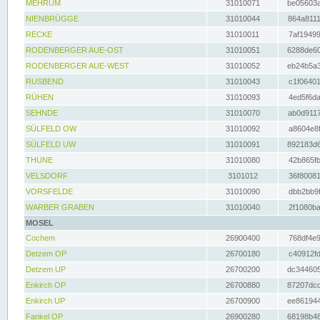
MEHRUM
31010071
be05603a
NIENBRÜGGE
31010044
864a8111
RECKE
31010011
7af19499
RODENBERGER AUE-OST
31010051
6288de60
RODENBERGER AUE-WEST
31010052
eb24b5a3
RUSBEND
31010043
c1f06401
RÜHEN
31010093
4ed5f6da
SEHNDE
31010070
ab0d9117
SÜLFELD OW
31010092
a8604e8f
SÜLFELD UW
31010091
892183d6
THUNE
31010080
42b865fb
VELSDORF
3101012
36f80081
VORSFELDE
31010090
dbb2bb9f
WARBER GRABEN
31010040
2f1080ba
MOSEL
Cochem
26900400
768df4e9
Detzem OP
26700180
c40912fd
Detzem UP
26700200
dc344605
Enkirch OP
26700880
87207dcd
Enkirch UP
26700900
ee861944
Fankel OP
26900280
68198b48