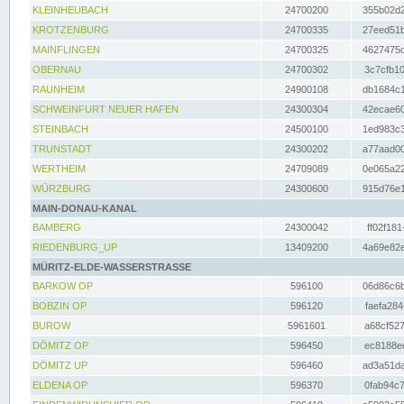
KLEINHEUBACH
24700200
355b02d2
KROTZENBURG
24700335
27eed51b
MAINFLINGEN
24700325
4627475d
OBERNAU
24700302
3c7cfb10
RAUNHEIM
24900108
db1684c1
SCHWEINFURT NEUER HAFEN
24300304
42ecae60
STEINBACH
24500100
1ed983c3
TRUNSTADT
24300202
a77aad00
WERTHEIM
24709089
0e065a22
WÜRZBURG
24300600
915d76e1
MAIN-DONAU-KANAL
BAMBERG
24300042
ff02f181
RIEDENBURG_UP
13409200
4a69e82e
MÜRITZ-ELDE-WASSERSTRASSE
BARKOW OP
596100
06d86c6b
BOBZIN OP
596120
faefa284
BUROW
5961601
a68cf527
DÖMITZ OP
596450
ec8188ee
DÖMITZ UP
596460
ad3a51da
ELDENA OP
596370
0fab94c7