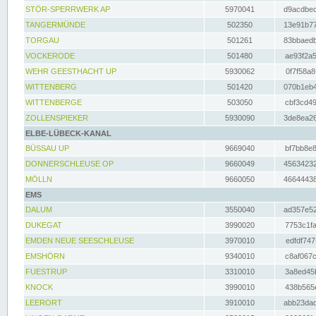
STÖR-SPERRWERK AP
5970041
d9acdbec
TANGERMÜNDE
502350
13e91b77
TORGAU
501261
83bbaedb
VOCKERODE
501480
ae93f2a5
WEHR GEESTHACHT UP
5930062
0f7f58a8
WITTENBERG
501420
070b1eb4
WITTENBERGE
503050
cbf3cd49
ZOLLENSPIEKER
5930090
3de8ea26
ELBE-LÜBECK-KANAL
BÜSSAU UP
9669040
bf7bb8e8
DONNERSCHLEUSE OP
9660049
45634232
MÖLLN
9660050
46644438
EMS
DALUM
3550040
ad357e52
DUKEGAT
3990020
7753c1fa
EMDEN NEUE SEESCHLEUSE
3970010
edfdf747
EMSHÖRN
9340010
c8af067c
FUESTRUP
3310010
3a8ed45f
KNOCK
3990010
438b565e
LEERORT
3910010
abb23dad