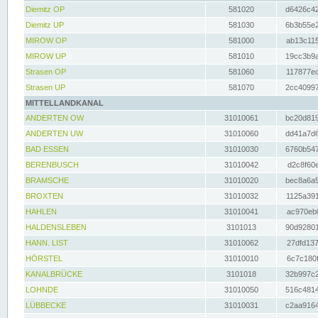
Diemitz OP
581020
d6426c42
Diemitz UP
581030
6b3b55e2
MIROW OP
581000
ab13c115
MIROW UP
581010
19cc3b9a
Strasen OP
581060
117877ec
Strasen UP
581070
2cc40997
MITTELLANDKANAL
ANDERTEN OW
31010061
bc20d819
ANDERTEN UW
31010060
dd41a7d6
BAD ESSEN
31010030
6760b547
BERENBUSCH
31010042
d2c8f60e
BRAMSCHE
31010020
bec8a6a5
BROXTEN
31010032
1125a391
HAHLEN
31010041
ac970eb0
HALDENSLEBEN
3101013
90d92801
HANN. LIST
31010062
27dfd137
HÖRSTEL
31010010
6c7c180f
KANALBRÜCKE
3101018
32b997c2
LOHNDE
31010050
516c4814
LÜBBECKE
31010031
c2aa9164