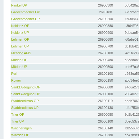
Fankel UP
26900300
583420a8
Grevenmacher OP
2610180
6e72bebf
Grevenmacher UP
26100200
69308142
Koblenz OP
26900880
3f64ff08
Koblenz UP
26900900
9dbcac54
Lehmen OP
26900680
d0abe01a
Lehmen UP
26900700
dc1bb420
Mehring AMS
26700100
4c1b6f17
Müden OP
26900480
a5c880a3
Müden UP
26900500
edc67ca3
Perl
26100100
c263ea53
Ruwer
26500150
abd34ee6
Sankt Aldegund OP
26900080
e4d6a271
Sankt Aldegund UP
26900100
20640279
Stadtbredimus OP
26100110
cceb7060
Stadtbredimus UP
26100130
dfdf753b
Trier OP
26500080
9d2b4126
Trier UP
26500100
3bec53ca
Wincheringen
26100140
bb5560fc
Wintrich OP
26700380
cb4789e4