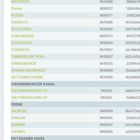
NEUSTADT
9610080
3f0b6b74
Prerow
9650027
7d50c68c
RUDEN
9690077
1fa822e6
SASSNITZ
9670065
9e7b2a4d
SCHLESWIG
9610040
09370c05
STAHLBRODE
9650070
340707f4
STRALSUND
9650043
b9163121
THIESSOW
9670067
d1c9bb3c
TIMMENDORF POEL
9630007
d22c341b
WARNEMÜNDE
9640015
220ff4c6
WISMAR-BAUMHAUS
9630008
95a0ab45
WITTOWER FÄHRE
9670055
4b348b56
ORANIENBURGER KANAL
SACHSENHAUSEN OP
580240
adbd3144
SACHSENHAUSEN UP
581840
0a6fe221
PEENE
AALBUDE
9660009
8ba772ed
ANKLAM
9660001
22fd01e0
DEMMIN
9660007
b7e238e8
JARMEN
9660005
a3328262
POTSDAMER HAVEL