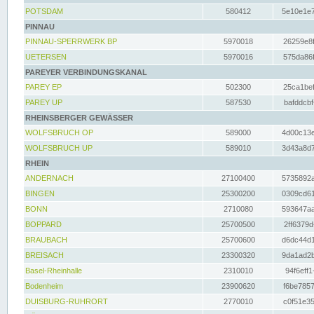
POTSDAM
580412
5e10e1e7
PINNAU
PINNAU-SPERRWERK BP
5970018
26259e8f
UETERSEN
5970016
575da86f
PAREYER VERBINDUNGSKANAL
PAREY EP
502300
25ca1bef
PAREY UP
587530
bafddcbf
RHEINSBERGER GEWÄSSER
WOLFSBRUCH OP
589000
4d00c13e
WOLFSBRUCH UP
589010
3d43a8d7
RHEIN
ANDERNACH
27100400
5735892a
BINGEN
25300200
0309cd61
BONN
2710080
593647aa
BOPPARD
25700500
2ff6379d
BRAUBACH
25700600
d6dc44d1
BREISACH
23300320
9da1ad2b
Basel-Rheinhalle
2310010
94f6eff1
Bodenheim
23900620
f6be7857
DUISBURG-RUHRORT
2770010
c0f51e35