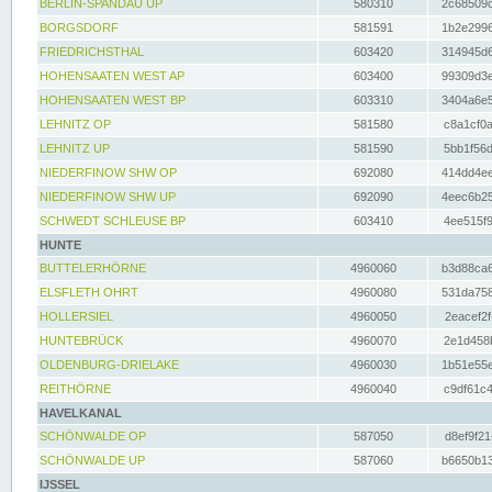
BERLIN-SPANDAU UP
580310
2c68509c
BORGSDORF
581591
1b2e2996
FRIEDRICHSTHAL
603420
314945d6
HOHENSAATEN WEST AP
603400
99309d3e
HOHENSAATEN WEST BP
603310
3404a6e5
LEHNITZ OP
581580
c8a1cf0a
LEHNITZ UP
581590
5bb1f56d
NIEDERFINOW SHW OP
692080
414dd4ee
NIEDERFINOW SHW UP
692090
4eec6b25
SCHWEDT SCHLEUSE BP
603410
4ee515f9
HUNTE
BUTTELERHÖRNE
4960060
b3d88ca6
ELSFLETH OHRT
4960080
531da758
HOLLERSIEL
4960050
2eacef2f
HUNTEBRÜCK
4960070
2e1d458b
OLDENBURG-DRIELAKE
4960030
1b51e55e
REITHÖRNE
4960040
c9df61c4
HAVELKANAL
SCHÖNWALDE OP
587050
d8ef9f21
SCHÖNWALDE UP
587060
b6650b13
IJSSEL