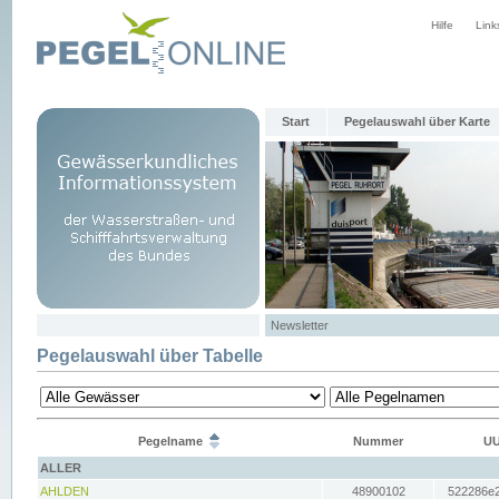
Hilfe
Link
Start
Pegelauswahl über Karte
Newsletter
Pegelauswahl über Tabelle
Pegelname
Nummer
UU
ALLER
AHLDEN
48900102
522286e2