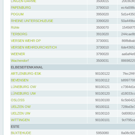
LINGEN-DARME
3500015
200363fc
PAPENBURG
3790010
ec4a598d
POGUM
3950020
5d1e4350
RHEINE UNTERSCHLEUSE
3390020
50a449ba
Rühle
3500070
15456f75
TERBORG
3910020
244cae8b
VERSEN WEHR OP
3730001
86f8dbab
VERSEN WEHRDURCHSTICH
3730010
6de43652
WEENER
3790020
aa6af4e6
Wachendorf
3500031
88698229
ELBESEITENKANAL
ARTLENBURG-ESK
90100122
7fec2f4f
BEVENSEN
90100112
b8997708
LÜNEBURG OW
90100121
c7364d1e
LÜNEBURG UW
90100120
d18033cd
OSLOSS
90100100
6c5b6422
UELZEN OW
90100111
728bd3e3
UELZEN UW
90100110
0d0082cf
WITTINGEN
90100101
9cf795ce
ESTE
BUXTEHUDE
5950080
8a08c920