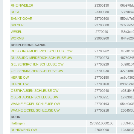
RHEINWEILER
23300130
06b978dd
RUST
23300580
5389b878
SANKT GOAR
25700300
550eb7e9
SPEYER
23700600
2cb8ae5b
WESEL
2770040
f33c3cc9
WORMS
23900200
844a620f
RHEIN-HERNE-KANAL
DUISBURG-MEIDERICH SCHLEUSE OW
27700262
f18e81da
DUISBURG-MEIDERICH SCHLEUSE UW
27700273
48780245
GELSENKIRCHEN SCHLEUSE OW
27700229
5b9f8134
GELSENKIRCHEN SCHLEUSE UW
27700230
427318d0
HERNE OW
27700150
ac6c4362
HERNE UW
27700160
b9975ea1
OBERHAUSEN SCHLEUSE OW
27700240
e251f943
OBERHAUSEN SCHLEUSE UW
27700251
12f63015
WANNE EICKEL SCHLEUSE OW
27700193
05ca0e33
WANNE EICKEL SCHLEUSE UW
27700218
23045f8b
RUHR
Hattingen
2769510000100
c0594fb5
RUHRWEHR OW
27600090
12a3037f