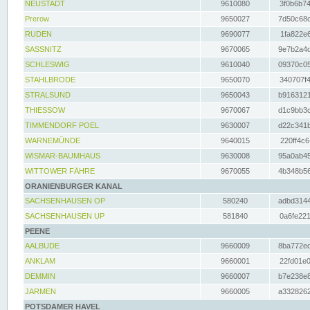
NEUSTADT
9610080
3f0b6b74
Prerow
9650027
7d50c68c
RUDEN
9690077
1fa822e6
SASSNITZ
9670065
9e7b2a4d
SCHLESWIG
9610040
09370c05
STAHLBRODE
9650070
340707f4
STRALSUND
9650043
b9163121
THIESSOW
9670067
d1c9bb3c
TIMMENDORF POEL
9630007
d22c341b
WARNEMÜNDE
9640015
220ff4c6
WISMAR-BAUMHAUS
9630008
95a0ab45
WITTOWER FÄHRE
9670055
4b348b56
ORANIENBURGER KANAL
SACHSENHAUSEN OP
580240
adbd3144
SACHSENHAUSEN UP
581840
0a6fe221
PEENE
AALBUDE
9660009
8ba772ed
ANKLAM
9660001
22fd01e0
DEMMIN
9660007
b7e238e8
JARMEN
9660005
a3328262
POTSDAMER HAVEL