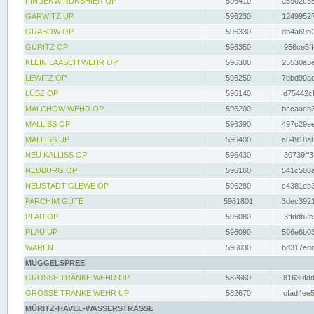
FINDENWIRUNSHIER OP
596410
a5902c55
GARWITZ UP
596230
12499527
GRABOW OP
596330
db4a69b2
GÜRITZ OP
596350
956ce5ff
KLEIN LAASCH WEHR OP
596300
25530a3e
LEWITZ OP
596250
7bbd90ad
LÜBZ OP
596140
d75442cf
MALCHOW WEHR OP
596200
bccaacb3
MALLISS OP
596390
497c29ee
MALLISS UP
596400
a64918a6
NEU KALLISS OP
596430
30739ff3
NEUBURG OP
596160
541c508a
NEUSTADT GLEWE OP
596280
c4381eb3
PARCHIM GÜTE
5961801
3dec3921
PLAU OP
596080
3ffddb2c
PLAU UP
596090
506e6b03
WAREN
596030
bd317edd
MÜGGELSPREE
GROSSE TRÄNKE WEHR OP
582660
81630fdd
GROSSE TRÄNKE WEHR UP
582670
cfad4ee5
MÜRITZ-HAVEL-WASSERSTRASSE