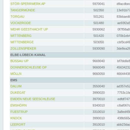
STÖR-SPERRWERK AP
5970041
d9acdbec
TANGERMÜNDE
502350
13e91b77
TORGAU
501261
83bbaedb
VOCKERODE
501480
ae93f2a5
WEHR GEESTHACHT UP
5930062
0f7f58a8
WITTENBERG
501420
070b1eb4
WITTENBERGE
503050
cbf3cd49
ZOLLENSPIEKER
5930090
3de8ea26
ELBE-LÜBECK-KANAL
BÜSSAU UP
9669040
bf7bb8e8
DONNERSCHLEUSE OP
9660049
45634232
MÖLLN
9660050
46644438
EMS
DALUM
3550040
ad357e52
DUKEGAT
3990020
7753c1fa
EMDEN NEUE SEESCHLEUSE
3970010
edfdf747
EMSHÖRN
9340010
c8af067c
FUESTRUP
3310010
3a8ed45f
KNOCK
3990010
438b565e
LEERORT
3910010
abb23dad