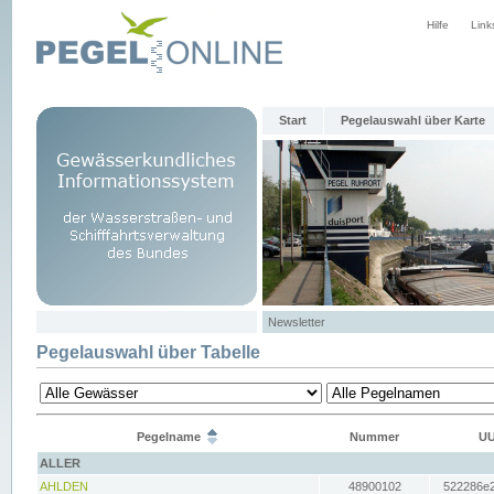
Hilfe
Link
Start
Pegelauswahl über Karte
Newsletter
Pegelauswahl über Tabelle
Pegelname
Nummer
UU
ALLER
AHLDEN
48900102
522286e2