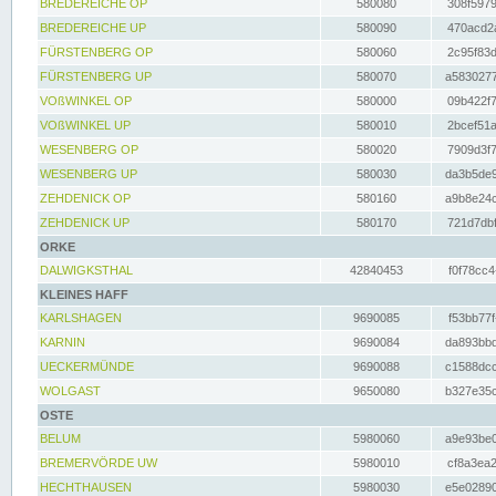
BREDEREICHE OP
580080
308f5979
BREDEREICHE UP
580090
470acd2a
FÜRSTENBERG OP
580060
2c95f83d
FÜRSTENBERG UP
580070
a5830277
VOßWINKEL OP
580000
09b422f7
VOßWINKEL UP
580010
2bcef51a
WESENBERG OP
580020
7909d3f7
WESENBERG UP
580030
da3b5de9
ZEHDENICK OP
580160
a9b8e24c
ZEHDENICK UP
580170
721d7dbf
ORKE
DALWIGKSTHAL
42840453
f0f78cc4
KLEINES HAFF
KARLSHAGEN
9690085
f53bb77f
KARNIN
9690084
da893bbd
UECKERMÜNDE
9690088
c1588dcc
WOLGAST
9650080
b327e35c
OSTE
BELUM
5980060
a9e93be0
BREMERVÖRDE UW
5980010
cf8a3ea2
HECHTHAUSEN
5980030
e5e02890