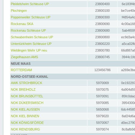
Pleidelsheim Schleuse UP
23800400
6e183f4b
Plochingen
23800100
be7ce40e
Poppenweiler Schleuse UP
23800300
f4854a4c
Rockenau SKA
23800690
4c00a166
Rockenau Schleuse UP
23800680
5ab4f00f
Schwabenheim Schleuse UP
23800800
ec9d3a4d
Untertürkheim Schleuse UP
23800220
a5ca02fb
Wieblingen Wehr UP neu
23800780
66d887a6
Ziegelhausen AMS
23800745
3944c1fd
NEUE MAAS
ROTTERDAM
123456786
a269e3be
NORD-OSTSEE-KANAL
AWK STROHBRÜCK
5970069
0e192297
NOK BREIHOLZ
5970075
4a904d59
NOK BRUNSBÜTTEL
5970091
85fc0dac
NOK DÜKERSWISCH
5970085
3954300d
NOK KIEL AUSSEN
5650068
6dc44585
NOK KIEL BINNEN
5979020
8af24d6a
NOK KÖNIGSFÖRDE
5970067
d0ec2790
NOK RENDSBURG
5970074
8c8afb56