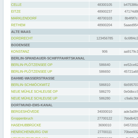
CELLE
48300105
b475386c
EITZE
48900237
47174d8f
MARKLENDORF
48700103
8b4f9f7c
RETHEM
48900204
5aaed954
ALTE MAAS
DORDRECHT
123456785
6c6f84c2
BODENSEE
KONSTANZ
906
aa9179c1
BERLIN-SPANDAUER-SCHIFFFAHRTSKANAL
BERLIN-PLÖTZENSEE OP
586640
ee52ce62
BERLIN-PLÖTZENSEE UP
586650
45721a68
DAHME-WASSERSTRASSE
BERLIN-SCHMÖCKWITZ
586810
6b595707
NEUE MÜHLE SCHLEUSE OP
586270
0e0dbcc9
NEUE MÜHLE SCHLEUSE UP
586280
c9a6c3bf
DORTMUND-EMS-KANAL
BERGESHÖVEDE
34000010
ade3a084
Groppenbruch
27700122
7bbdb421
HASEHUBBRÜCKE
3690010
04572010
HENRICHENBURG OW
27700111
70bee932