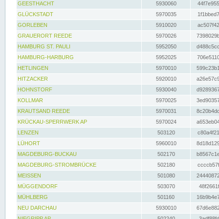
GEESTHACHT
5930060
44f7e955
GLÜCKSTADT
5970035
1f1bbed7
GORLEBEN
5910020
ac507f42
GRAUERORT REEDE
5970026
7398029b
HAMBURG ST. PAULI
5952050
d488c5cc
HAMBURG-HARBURG
5952025
706e5110
HETLINGEN
5970010
599c23b1
HITZACKER
5920010
a26e57c9
HOHNSTORF
5930040
d9289367
KOLLMAR
5970025
3ed90357
KRAUTSAND REEDE
5970031
8c20b4dc
KRÜCKAU-SPERRWERK AP
5970024
a653eb04
LENZEN
503120
c80a4f21
LÜHORT
5960010
8d18d129
MAGDEBURG-BUCKAU
502170
b8567c1e
MAGDEBURG-STROMBRÜCKE
502180
ccccb57f
MEISSEN
501080
24440872
MÜGGENDORF
503070
48f2661f
MÜHLBERG
501160
16b9b4e7
NEU DARCHAU
5930010
67d6e882
NIEGRIPP AP
502240
3adf88fd