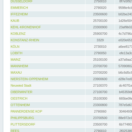
DÜSSELDORF
2750010
8f7e5f92
EMMERICH
2790020
9598e4cb
IFFEZHEIM
23500600
b02be240
KAUB
25700100
1d26e504
KEHL-KRONENHOF
23300900
23af9b02
KOBLENZ
25900700
4c7d796a
KONSTANZ-RHEIN
3329
e020e651
KÖLN
2730010
a6ee8177
LOBITH
2790050
efe13a3d
MAINZ
25100100
a37a9aa3
MANNHEIM
23700700
57090802
MAXAU
23700200
b6c6d5c8
NIERSTEIN-OPPENHEIM
23900600
d28e7ed1
Neuwied Stadt
27100370
dc407f1e
OBERWINTER
27100700
b45359df
OESTRICH
25100300
665be0fe
OTTENHEIM
23300800
787e5d63
PANNERDENSE KOP
2790060
3046493f
PHILIPPSBURG
23700500
88e972e1
PLITTERSDORF
23500700
6b774802
REES
2790010
2f025389