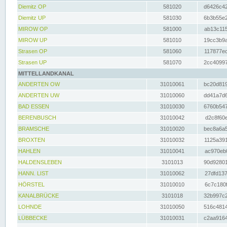
Diemitz OP
581020
d6426c42
Diemitz UP
581030
6b3b55e2
MIROW OP
581000
ab13c115
MIROW UP
581010
19cc3b9a
Strasen OP
581060
117877ec
Strasen UP
581070
2cc40997
MITTELLANDKANAL
ANDERTEN OW
31010061
bc20d819
ANDERTEN UW
31010060
dd41a7d6
BAD ESSEN
31010030
6760b547
BERENBUSCH
31010042
d2c8f60e
BRAMSCHE
31010020
bec8a6a5
BROXTEN
31010032
1125a391
HAHLEN
31010041
ac970eb0
HALDENSLEBEN
3101013
90d92801
HANN. LIST
31010062
27dfd137
HÖRSTEL
31010010
6c7c180f
KANALBRÜCKE
3101018
32b997c2
LOHNDE
31010050
516c4814
LÜBBECKE
31010031
c2aa9164