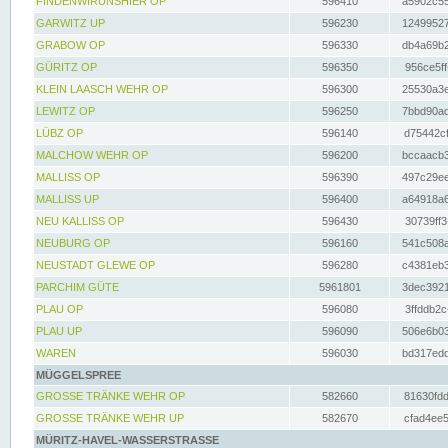
FINDENWIRUNSHIER OP
596410
a5902c55
GARWITZ UP
596230
12499527
GRABOW OP
596330
db4a69b2
GÜRITZ OP
596350
956ce5ff
KLEIN LAASCH WEHR OP
596300
25530a3e
LEWITZ OP
596250
7bbd90ad
LÜBZ OP
596140
d75442cf
MALCHOW WEHR OP
596200
bccaacb3
MALLISS OP
596390
497c29ee
MALLISS UP
596400
a64918a6
NEU KALLISS OP
596430
30739ff3
NEUBURG OP
596160
541c508a
NEUSTADT GLEWE OP
596280
c4381eb3
PARCHIM GÜTE
5961801
3dec3921
PLAU OP
596080
3ffddb2c
PLAU UP
596090
506e6b03
WAREN
596030
bd317edd
MÜGGELSPREE
GROSSE TRÄNKE WEHR OP
582660
81630fdd
GROSSE TRÄNKE WEHR UP
582670
cfad4ee5
MÜRITZ-HAVEL-WASSERSTRASSE