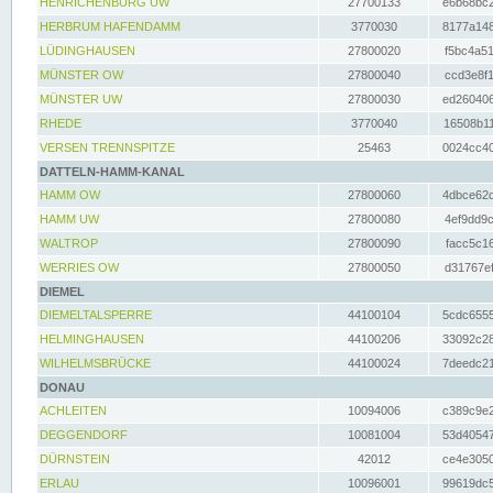
HENRICHENBURG UW
27700133
e6b68bc2
HERBRUM HAFENDAMM
3770030
8177a148
LÜDINGHAUSEN
27800020
f5bc4a51
MÜNSTER OW
27800040
ccd3e8f1
MÜNSTER UW
27800030
ed260406
RHEDE
3770040
16508b11
VERSEN TRENNSPITZE
25463
0024cc40
DATTELN-HAMM-KANAL
HAMM OW
27800060
4dbce62d
HAMM UW
27800080
4ef9dd9c
WALTROP
27800090
facc5c16
WERRIES OW
27800050
d31767ef
DIEMEL
DIEMELTALSPERRE
44100104
5cdc6555
HELMINGHAUSEN
44100206
33092c28
WILHELMSBRÜCKE
44100024
7deedc21
DONAU
ACHLEITEN
10094006
c389c9e2
DEGGENDORF
10081004
53d40547
DÜRNSTEIN
42012
ce4e3050
ERLAU
10096001
99619dc5