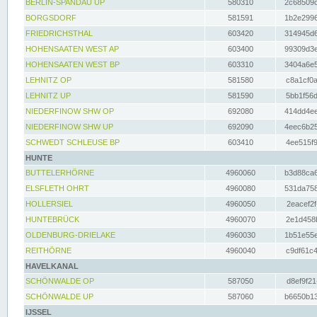
BERLIN-SPANDAU UP
580310
2c68509c
BORGSDORF
581591
1b2e2996
FRIEDRICHSTHAL
603420
314945d6
HOHENSAATEN WEST AP
603400
99309d3e
HOHENSAATEN WEST BP
603310
3404a6e5
LEHNITZ OP
581580
c8a1cf0a
LEHNITZ UP
581590
5bb1f56d
NIEDERFINOW SHW OP
692080
414dd4ee
NIEDERFINOW SHW UP
692090
4eec6b25
SCHWEDT SCHLEUSE BP
603410
4ee515f9
HUNTE
BUTTELERHÖRNE
4960060
b3d88ca6
ELSFLETH OHRT
4960080
531da758
HOLLERSIEL
4960050
2eacef2f
HUNTEBRÜCK
4960070
2e1d458b
OLDENBURG-DRIELAKE
4960030
1b51e55e
REITHÖRNE
4960040
c9df61c4
HAVELKANAL
SCHÖNWALDE OP
587050
d8ef9f21
SCHÖNWALDE UP
587060
b6650b13
IJSSEL