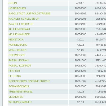
GREIN
420091
f3bf0b0b
HOFKIRCHEN
10088003
616dd98e
INGOLSTADT LUITPOLDSTRASSE
10046105
824a046b
KACHLET SCHLEUSE UP
10090708
0fd56e0a
KACHLET WEHR UP
10090408
560cf185
KELHEIM DONAU
10053009
296fc6d4
KELHEIMWINZER
10054500
c9409937
KIENSTOCK
42011
56178f74
KORNEUBURG
42013
ff44be4a
MAUTHAUSEN
42009
6b002fef
OBERNDORF
10056302
e476bcad
PASSAU DONAU
10091008
9f12c405
PASSAU ILZSTADT
10092000
33ceb441
PFATTER
10068006
f768173a
PFELLING
10078000
7fe63a95
REGENSBURG EISERNE BRÜCKE
10061007
eebd633a
SCHWABELWEIS
10062000
7644f1d7
THEBNERSTRASSL
42015
f7b5c3d3
VILSHOFEN
10089006
e6d68ab7
WILDUNGSMAUER
42014
35846b8b