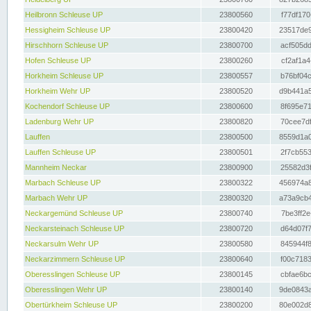
Heilbronn Schleuse UP
23800560
f77df170
Hessigheim Schleuse UP
23800420
23517de9
Hirschhorn Schleuse UP
23800700
acf505dd
Hofen Schleuse UP
23800260
cf2af1a4
Horkheim Schleuse UP
23800557
b76bf04c
Horkheim Wehr UP
23800520
d9b441a5
Kochendorf Schleuse UP
23800600
8f695e71
Ladenburg Wehr UP
23800820
70cee7df
Lauffen
23800500
8559d1a0
Lauffen Schleuse UP
23800501
2f7cb553
Mannheim Neckar
23800900
25582d3f
Marbach Schleuse UP
23800322
456974a8
Marbach Wehr UP
23800320
a73a9cb4
Neckargemünd Schleuse UP
23800740
7be3ff2e
Neckarsteinach Schleuse UP
23800720
d64d07f7
Neckarsulm Wehr UP
23800580
845944f8
Neckarzimmern Schleuse UP
23800640
f00c7183
Oberesslingen Schleuse UP
23800145
cbfae6bc
Oberesslingen Wehr UP
23800140
9de0843a
Obertürkheim Schleuse UP
23800200
80e002d8