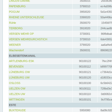
LINGEN-DARME
3500015
200363fc
PAPENBURG
3790010
ec4a598d
POGUM
3950020
5d1e4350
RHEINE UNTERSCHLEUSE
3390020
50a449ba
Rühle
3500070
15456f75
TERBORG
3910020
244cae8b
VERSEN WEHR OP
3730001
86f8dbab
VERSEN WEHRDURCHSTICH
3730010
6de43652
WEENER
3790020
aa6af4e6
Wachendorf
3500031
88698229
ELBESEITENKANAL
ARTLENBURG-ESK
90100122
7fec2f4f
BEVENSEN
90100112
b8997708
LÜNEBURG OW
90100121
c7364d1e
LÜNEBURG UW
90100120
d18033cd
OSLOSS
90100100
6c5b6422
UELZEN OW
90100111
728bd3e3
UELZEN UW
90100110
0d0082cf
WITTINGEN
90100101
9cf795ce
ESTE
BUXTEHUDE
5950080
8a08c920