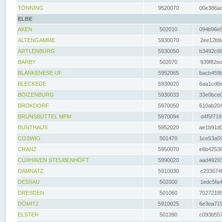
TÖNNING
9520070
00e386ac
ELBE
AKEN
502010
094b96e5
ALTENGAMME
5930070
2ee12b9a
ARTLENBURG
5930050
b3492c68
BARBY
502070
939f82ec
BLANKENESE UF
5952065
bacb459b
BLECKEDE
5930020
6aa1cd8e
BOIZENBURG
5930033
33e0bce0
BROKDORF
5970050
610ab204
BRUNSBÜTTEL MPM
5970094
d4f5f719
BUNTHAUS
5952020
ae1b91d0
COSWIG
501470
1ce53a59
CRANZ
5950070
e6b42536
CUXHAVEN STEUBENHÖFT
5990020
aad49293
DAMNATZ
5910030
c233674f
DESSAU
502000
1edc5fa4
DRESDEN
501060
70272185
DÖMITZ
5910025
6e3ea719
ELSTER
501390
c093b557