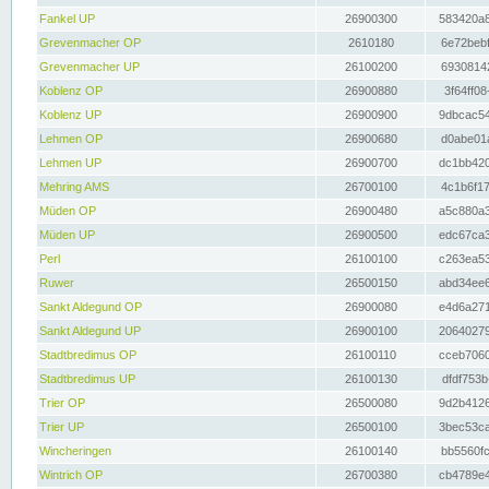
Fankel UP
26900300
583420a8
Grevenmacher OP
2610180
6e72bebf
Grevenmacher UP
26100200
69308142
Koblenz OP
26900880
3f64ff08
Koblenz UP
26900900
9dbcac54
Lehmen OP
26900680
d0abe01a
Lehmen UP
26900700
dc1bb420
Mehring AMS
26700100
4c1b6f17
Müden OP
26900480
a5c880a3
Müden UP
26900500
edc67ca3
Perl
26100100
c263ea53
Ruwer
26500150
abd34ee6
Sankt Aldegund OP
26900080
e4d6a271
Sankt Aldegund UP
26900100
20640279
Stadtbredimus OP
26100110
cceb7060
Stadtbredimus UP
26100130
dfdf753b
Trier OP
26500080
9d2b4126
Trier UP
26500100
3bec53ca
Wincheringen
26100140
bb5560fc
Wintrich OP
26700380
cb4789e4