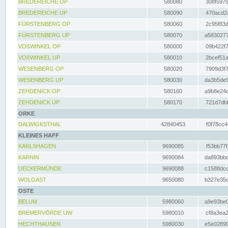
BREDEREICHE OP
580080
308f5979
BREDEREICHE UP
580090
470acd2a
FÜRSTENBERG OP
580060
2c95f83d
FÜRSTENBERG UP
580070
a5830277
VOßWINKEL OP
580000
09b422f7
VOßWINKEL UP
580010
2bcef51a
WESENBERG OP
580020
7909d3f7
WESENBERG UP
580030
da3b5de9
ZEHDENICK OP
580160
a9b8e24c
ZEHDENICK UP
580170
721d7dbf
ORKE
DALWIGKSTHAL
42840453
f0f78cc4
KLEINES HAFF
KARLSHAGEN
9690085
f53bb77f
KARNIN
9690084
da893bbd
UECKERMÜNDE
9690088
c1588dcc
WOLGAST
9650080
b327e35c
OSTE
BELUM
5980060
a9e93be0
BREMERVÖRDE UW
5980010
cf8a3ea2
HECHTHAUSEN
5980030
e5e02890