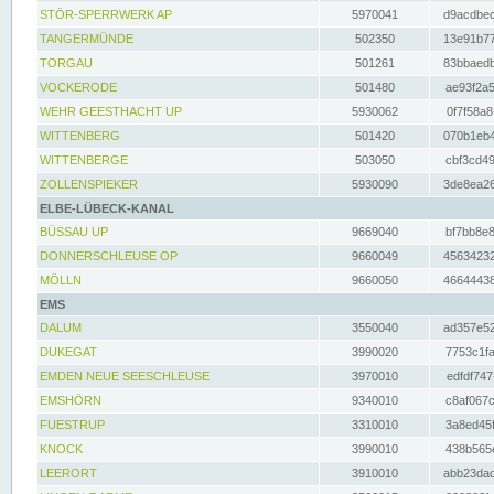
STÖR-SPERRWERK AP
5970041
d9acdbec
TANGERMÜNDE
502350
13e91b77
TORGAU
501261
83bbaedb
VOCKERODE
501480
ae93f2a5
WEHR GEESTHACHT UP
5930062
0f7f58a8
WITTENBERG
501420
070b1eb4
WITTENBERGE
503050
cbf3cd49
ZOLLENSPIEKER
5930090
3de8ea26
ELBE-LÜBECK-KANAL
BÜSSAU UP
9669040
bf7bb8e8
DONNERSCHLEUSE OP
9660049
45634232
MÖLLN
9660050
46644438
EMS
DALUM
3550040
ad357e52
DUKEGAT
3990020
7753c1fa
EMDEN NEUE SEESCHLEUSE
3970010
edfdf747
EMSHÖRN
9340010
c8af067c
FUESTRUP
3310010
3a8ed45f
KNOCK
3990010
438b565e
LEERORT
3910010
abb23dad