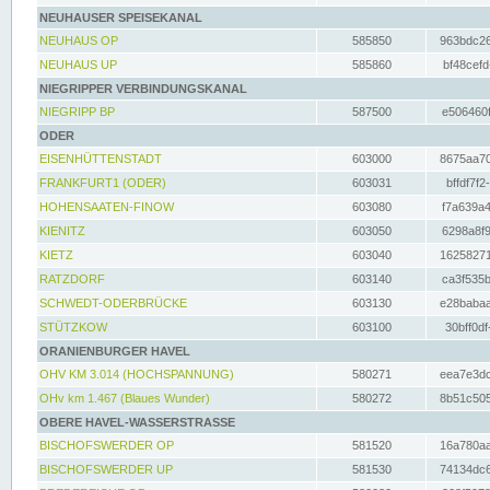
NEUHAUSER SPEISEKANAL
NEUHAUS OP
585850
963bdc26
NEUHAUS UP
585860
bf48cefd
NIEGRIPPER VERBINDUNGSKANAL
NIEGRIPP BP
587500
e506460f
ODER
EISENHÜTTENSTADT
603000
8675aa70
FRANKFURT1 (ODER)
603031
bffdf7f2
HOHENSAATEN-FINOW
603080
f7a639a4
KIENITZ
603050
6298a8f9
KIETZ
603040
16258271
RATZDORF
603140
ca3f535b
SCHWEDT-ODERBRÜCKE
603130
e28babaa
STÜTZKOW
603100
30bff0df
ORANIENBURGER HAVEL
OHV KM 3.014 (HOCHSPANNUNG)
580271
eea7e3dc
OHv km 1.467 (Blaues Wunder)
580272
8b51c505
OBERE HAVEL-WASSERSTRASSE
BISCHOFSWERDER OP
581520
16a780aa
BISCHOFSWERDER UP
581530
74134dc6