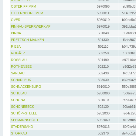
OSTERIFF MPM
5970096
eb90bd3f
OTTERNDORF MPM
5990011
5140295e
OVER
5950010
b02ce5c0
PINNAU-SPERRWERK AP
5970019
391bbba5
PIRNA
501040
85d686f1
PRETZSCH-MAUKEN
501330
f3dc8f07
RIESA
501110
b04b739d
ROGÄTZ
502250
133f0f6c
ROSSLAU
501490
e97116a4
ROTHENSEE
502210
e30f2e83
SANDAU
502430
f4c55f77
SCHARLEUK
503030
e32b0a28
SCHNACKENBURG
5910010
550e3885
SCHULAU
5950090
f3c6ee73
SCHÖNA
501010
7cb7461b
SCHÖNEBECK
502130
90bcb315
SCHÖPFSTELLE
5952030
fed4c295
SEEMANNSHÖFT
5952060
816affba
STADERSAND
5970013
80f0fc4d
STORKAU
502370
de4cc1db