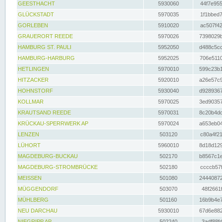
GEESTHACHT
5930060
44f7e955
GLÜCKSTADT
5970035
1f1bbed7
GORLEBEN
5910020
ac507f42
GRAUERORT REEDE
5970026
7398029b
HAMBURG ST. PAULI
5952050
d488c5cc
HAMBURG-HARBURG
5952025
706e5110
HETLINGEN
5970010
599c23b1
HITZACKER
5920010
a26e57c9
HOHNSTORF
5930040
d9289367
KOLLMAR
5970025
3ed90357
KRAUTSAND REEDE
5970031
8c20b4dc
KRÜCKAU-SPERRWERK AP
5970024
a653eb04
LENZEN
503120
c80a4f21
LÜHORT
5960010
8d18d129
MAGDEBURG-BUCKAU
502170
b8567c1e
MAGDEBURG-STROMBRÜCKE
502180
ccccb57f
MEISSEN
501080
24440872
MÜGGENDORF
503070
48f2661f
MÜHLBERG
501160
16b9b4e7
NEU DARCHAU
5930010
67d6e882
NIEGRIPP AP
502240
3adf88fd