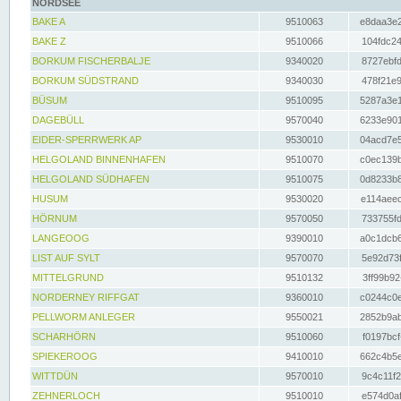
NORDSEE
BAKE A
9510063
e8daa3e2
BAKE Z
9510066
104fdc24
BORKUM FISCHERBALJE
9340020
8727ebfd
BORKUM SÜDSTRAND
9340030
478f21e9
BÜSUM
9510095
5287a3e1
DAGEBÜLL
9570040
6233e901
EIDER-SPERRWERK AP
9530010
04acd7e5
HELGOLAND BINNENHAFEN
9510070
c0ec139b
HELGOLAND SÜDHAFEN
9510075
0d8233b8
HUSUM
9530020
e114aeec
HÖRNUM
9570050
733755fd
LANGEOOG
9390010
a0c1dcb6
LIST AUF SYLT
9570070
5e92d73f
MITTELGRUND
9510132
3ff99b92
NORDERNEY RIFFGAT
9360010
c0244c0e
PELLWORM ANLEGER
9550021
2852b9ab
SCHARHÖRN
9510060
f0197bcf
SPIEKEROOG
9410010
662c4b5e
WITTDÜN
9570010
9c4c11f2
ZEHNERLOCH
9510010
e574d0af