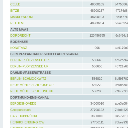
CELLE
48300105
b475386c
EITZE
48900237
47174d8f
MARKLENDORF
48700103
8b4f9f7c
RETHEM
48900204
5aaed954
ALTE MAAS
DORDRECHT
123456785
6c6f84c2
BODENSEE
KONSTANZ
906
aa9179c1
BERLIN-SPANDAUER-SCHIFFFAHRTSKANAL
BERLIN-PLÖTZENSEE OP
586640
ee52ce62
BERLIN-PLÖTZENSEE UP
586650
45721a68
DAHME-WASSERSTRASSE
BERLIN-SCHMÖCKWITZ
586810
6b595707
NEUE MÜHLE SCHLEUSE OP
586270
0e0dbcc9
NEUE MÜHLE SCHLEUSE UP
586280
c9a6c3bf
DORTMUND-EMS-KANAL
BERGESHÖVEDE
34000010
ade3a084
Groppenbruch
27700122
7bbdb421
HASEHUBBRÜCKE
3690010
04572010
HENRICHENBURG OW
27700111
70bee932