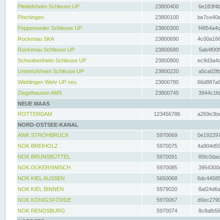
Pleidelsheim Schleuse UP
23800400
6e183f4b
Plochingen
23800100
be7ce40e
Poppenweiler Schleuse UP
23800300
f4854a4c
Rockenau SKA
23800690
4c00a166
Rockenau Schleuse UP
23800680
5ab4f00f
Schwabenheim Schleuse UP
23800800
ec9d3a4d
Untertürkheim Schleuse UP
23800220
a5ca02fb
Wieblingen Wehr UP neu
23800780
66d887a6
Ziegelhausen AMS
23800745
3944c1fd
NEUE MAAS
ROTTERDAM
123456786
a269e3be
NORD-OSTSEE-KANAL
AWK STROHBRÜCK
5970069
0e192297
NOK BREIHOLZ
5970075
4a904d59
NOK BRUNSBÜTTEL
5970091
85fc0dac
NOK DÜKERSWISCH
5970085
3954300d
NOK KIEL AUSSEN
5650068
6dc44585
NOK KIEL BINNEN
5979020
8af24d6a
NOK KÖNIGSFÖRDE
5970067
d0ec2790
NOK RENDSBURG
5970074
8c8afb56