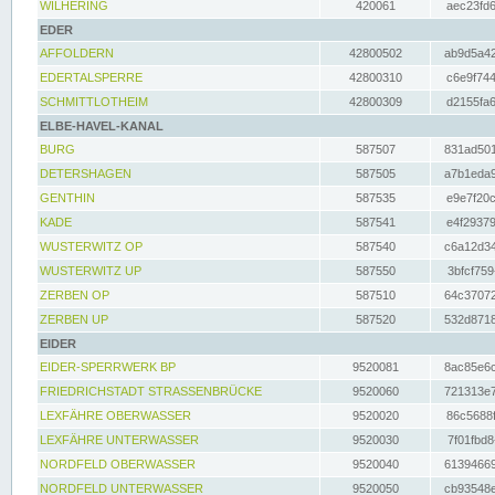
WILHERING
420061
aec23fd6
EDER
AFFOLDERN
42800502
ab9d5a42
EDERTALSPERRE
42800310
c6e9f744
SCHMITTLOTHEIM
42800309
d2155fa6
ELBE-HAVEL-KANAL
BURG
587507
831ad501
DETERSHAGEN
587505
a7b1eda9
GENTHIN
587535
e9e7f20c
KADE
587541
e4f29379
WUSTERWITZ OP
587540
c6a12d34
WUSTERWITZ UP
587550
3bfcf759
ZERBEN OP
587510
64c37072
ZERBEN UP
587520
532d8718
EIDER
EIDER-SPERRWERK BP
9520081
8ac85e6c
FRIEDRICHSTADT STRASSENBRÜCKE
9520060
721313e7
LEXFÄHRE OBERWASSER
9520020
86c5688f
LEXFÄHRE UNTERWASSER
9520030
7f01fbd8
NORDFELD OBERWASSER
9520040
61394669
NORDFELD UNTERWASSER
9520050
cb93548e