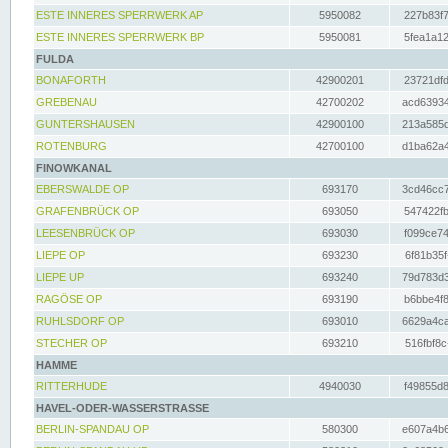
ESTE INNERES SPERRWERK AP
5950082
227b83f7
ESTE INNERES SPERRWERK BP
5950081
5fea1a12
FULDA
BONAFORTH
42900201
23721dfd
GREBENAU
42700202
acd63934
GUNTERSHAUSEN
42900100
213a585d
ROTENBURG
42700100
d1ba62a4
FINOWKANAL
EBERSWALDE OP
693170
3cd46cc7
GRAFENBRÜCK OP
693050
547422fb
LEESENBRÜCK OP
693030
f099ce74
LIEPE OP
693230
6f81b35f
LIEPE UP
693240
79d783d3
RAGÖSE OP
693190
b6bbe4f8
RUHLSDORF OP
693010
6629a4ca
STECHER OP
693210
516fbf8c
HAMME
RITTERHUDE
4940030
f49855d8
HAVEL-ODER-WASSERSTRASSE
BERLIN-SPANDAU OP
580300
e607a4b6