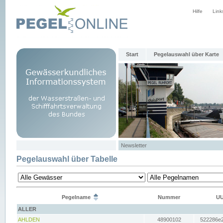
Hilfe
Link
Start
Pegelauswahl über Karte
Newsletter
Pegelauswahl über Tabelle
Pegelname
Nummer
UU
ALLER
AHLDEN
48900102
522286e2