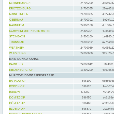
KLEINHEUBACH
24700200
355b02d2
KROTZENBURG
24700335
27eed51b
MAINFLINGEN
24700325
4627475d
OBERNAU
24700302
3c7cfb10
RAUNHEIM
24900108
db1684c1
SCHWEINFURT NEUER HAFEN
24300304
42ecae60
STEINBACH
24500100
1ed983c3
TRUNSTADT
24300202
a77aad00
WERTHEIM
24709089
0e065a22
WÜRZBURG
24300600
915d76e1
MAIN-DONAU-KANAL
BAMBERG
24300042
ff02f181
RIEDENBURG_UP
13409200
4a69e82e
MÜRITZ-ELDE-WASSERSTRASSE
BARKOW OP
596100
06d86c6b
BOBZIN OP
596120
faefa284
BUROW
5961601
a68cf527
DÖMITZ OP
596450
ec8188ee
DÖMITZ UP
596460
ad3a51da
ELDENA OP
596370
0fab94c7