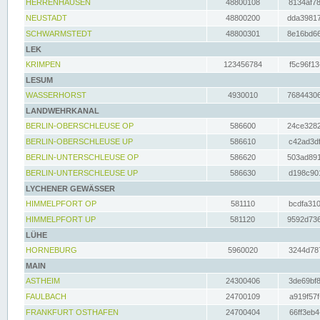
HERRENHAUSEN
48800108
8134af78
NEUSTADT
48800200
dda39817
SCHWARMSTEDT
48800301
8e16bd66
LEK
KRIMPEN
123456784
f5c96f13
LESUM
WASSERHORST
4930010
76844306
LANDWEHRKANAL
BERLIN-OBERSCHLEUSE OP
586600
24ce3282
BERLIN-OBERSCHLEUSE UP
586610
c42ad3df
BERLIN-UNTERSCHLEUSE OP
586620
503ad891
BERLIN-UNTERSCHLEUSE UP
586630
d198c901
LYCHENER GEWÄSSER
HIMMELPFORT OP
581110
bcdfa310
HIMMELPFORT UP
581120
9592d736
LÜHE
HORNEBURG
5960020
3244d787
MAIN
ASTHEIM
24300406
3de69bf8
FAULBACH
24700109
a919f57f
FRANKFURT OSTHAFEN
24700404
66ff3eb4