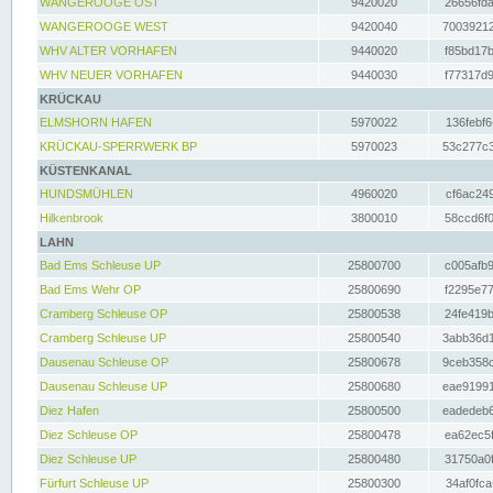
WANGEROOGE OST
9420020
26656fda
WANGEROOGE WEST
9420040
70039212
WHV ALTER VORHAFEN
9440020
f85bd17b
WHV NEUER VORHAFEN
9440030
f77317d9
KRÜCKAU
ELMSHORN HAFEN
5970022
136febf6
KRÜCKAU-SPERRWERK BP
5970023
53c277c3
KÜSTENKANAL
HUNDSMÜHLEN
4960020
cf6ac249
Hilkenbrook
3800010
58ccd6f0
LAHN
Bad Ems Schleuse UP
25800700
c005afb9
Bad Ems Wehr OP
25800690
f2295e77
Cramberg Schleuse OP
25800538
24fe419b
Cramberg Schleuse UP
25800540
3abb36d1
Dausenau Schleuse OP
25800678
9ceb358c
Dausenau Schleuse UP
25800680
eae91991
Diez Hafen
25800500
eadedeb6
Diez Schleuse OP
25800478
ea62ec5f
Diez Schleuse UP
25800480
31750a0f
Fürfurt Schleuse UP
25800300
34af0fca