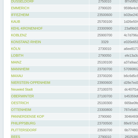
DÜSSELDORF
2750010
8f7e5f92
EMMERICH
2790020
9598e4cb
IFFEZHEIM
23500600
b02be240
KAUB
25700100
1d26e504
KEHL-KRONENHOF
23300900
23af9b02
KOBLENZ
25900700
4c7d796a
KONSTANZ-RHEIN
3329
e020e651
KÖLN
2730010
a6ee8177
LOBITH
2790050
efe13a3d
MAINZ
25100100
a37a9aa3
MANNHEIM
23700700
57090802
MAXAU
23700200
b6c6d5c8
NIERSTEIN-OPPENHEIM
23900600
d28e7ed1
Neuwied Stadt
27100370
dc407f1e
OBERWINTER
27100700
b45359df
OESTRICH
25100300
665be0fe
OTTENHEIM
23300800
787e5d63
PANNERDENSE KOP
2790060
3046493f
PHILIPPSBURG
23700500
88e972e1
PLITTERSDORF
23500700
6b774802
REES
2790010
2f025389