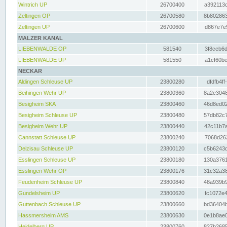
Wintrich UP
26700400
a392113c
Zeltingen OP
26700580
8b802863
Zeltingen UP
26700600
d867e7e9
MALZER KANAL
LIEBENWALDE OP
581540
3f8ceb6d
LIEBENWALDE UP
581550
a1cf60be
NECKAR
Aldingen Schleuse UP
23800280
dfdfb4ff
Beihingen Wehr UP
23800360
8a2e3048
Besigheim SKA
23800460
46d8ed02
Besigheim Schleuse UP
23800480
57db82c7
Besigheim Wehr UP
23800440
42c11b7a
Cannstatt Schleuse UP
23800240
7068d262
Deizisau Schleuse UP
23800120
c5b6243d
Esslingen Schleuse UP
23800180
130a3761
Esslingen Wehr OP
23800176
31c32a38
Feudenheim Schleuse UP
23800840
48a939b9
Gundelsheim UP
23800620
fc1072e4
Guttenbach Schleuse UP
23800660
bd36404b
Hassmersheim AMS
23800630
0e1b8ae0
Heidelberg UP
23800760
827b2685