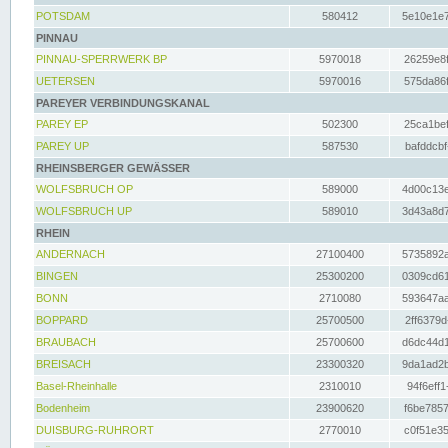
POTSDAM
580412
5e10e1e7
PINNAU
PINNAU-SPERRWERK BP
5970018
26259e8f
UETERSEN
5970016
575da86f
PAREYER VERBINDUNGSKANAL
PAREY EP
502300
25ca1bef
PAREY UP
587530
bafddcbf
RHEINSBERGER GEWÄSSER
WOLFSBRUCH OP
589000
4d00c13e
WOLFSBRUCH UP
589010
3d43a8d7
RHEIN
ANDERNACH
27100400
5735892a
BINGEN
25300200
0309cd61
BONN
2710080
593647aa
BOPPARD
25700500
2ff6379d
BRAUBACH
25700600
d6dc44d1
BREISACH
23300320
9da1ad2b
Basel-Rheinhalle
2310010
94f6eff1
Bodenheim
23900620
f6be7857
DUISBURG-RUHRORT
2770010
c0f51e35