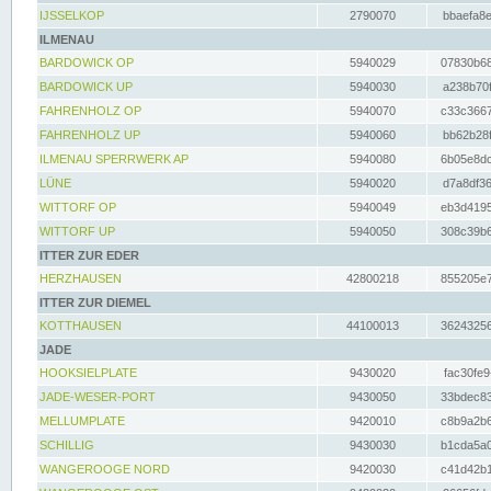
IJSSELKOP
2790070
bbaefa8e
ILMENAU
BARDOWICK OP
5940029
07830b68
BARDOWICK UP
5940030
a238b70f
FAHRENHOLZ OP
5940070
c33c3667
FAHRENHOLZ UP
5940060
bb62b28f
ILMENAU SPERRWERK AP
5940080
6b05e8dc
LÜNE
5940020
d7a8df36
WITTORF OP
5940049
eb3d4195
WITTORF UP
5940050
308c39b6
ITTER ZUR EDER
HERZHAUSEN
42800218
855205e7
ITTER ZUR DIEMEL
KOTTHAUSEN
44100013
36243256
JADE
HOOKSIELPLATE
9430020
fac30fe9
JADE-WESER-PORT
9430050
33bdec83
MELLUMPLATE
9420010
c8b9a2b6
SCHILLIG
9430030
b1cda5a0
WANGEROOGE NORD
9420030
c41d42b1