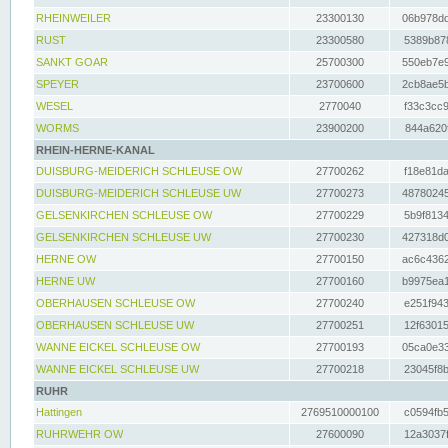
RHEINWEILER
23300130
06b978dd
RUST
23300580
5389b878
SANKT GOAR
25700300
550eb7e9
SPEYER
23700600
2cb8ae5b
WESEL
2770040
f33c3cc9
WORMS
23900200
844a620f
RHEIN-HERNE-KANAL
DUISBURG-MEIDERICH SCHLEUSE OW
27700262
f18e81da
DUISBURG-MEIDERICH SCHLEUSE UW
27700273
48780245
GELSENKIRCHEN SCHLEUSE OW
27700229
5b9f8134
GELSENKIRCHEN SCHLEUSE UW
27700230
427318d0
HERNE OW
27700150
ac6c4362
HERNE UW
27700160
b9975ea1
OBERHAUSEN SCHLEUSE OW
27700240
e251f943
OBERHAUSEN SCHLEUSE UW
27700251
12f63015
WANNE EICKEL SCHLEUSE OW
27700193
05ca0e33
WANNE EICKEL SCHLEUSE UW
27700218
23045f8b
RUHR
Hattingen
2769510000100
c0594fb5
RUHRWEHR OW
27600090
12a3037f