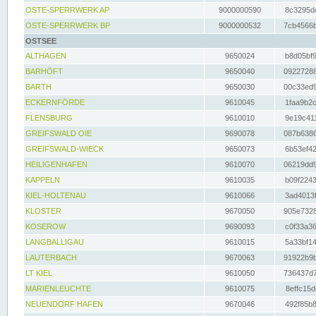
OSTE-SPERRWERK AP
9000000590
8c3295dc
OSTE-SPERRWERK BP
9000000532
7cb4566b
OSTSEE
ALTHAGEN
9650024
b8d05bf9
BARHÖFT
9650040
09227288
BARTH
9650030
00c33ed9
ECKERNFÖRDE
9610045
1faa9b2c
FLENSBURG
9610010
9e19c411
GREIFSWALD OIE
9690078
087b6386
GREIFSWALD-WIECK
9650073
6b53ef42
HEILIGENHAFEN
9610070
06219dd9
KAPPELN
9610035
b09f2243
KIEL-HOLTENAU
9610066
3ad4013f
KLOSTER
9670050
905e7328
KOSEROW
9690093
c0f33a36
LANGBALLIGAU
9610015
5a33bf14
LAUTERBACH
9670063
91922b9b
LT KIEL
9610050
736437d7
MARIENLEUCHTE
9610075
8effc15d
NEUENDORF HAFEN
9670046
492f85b8