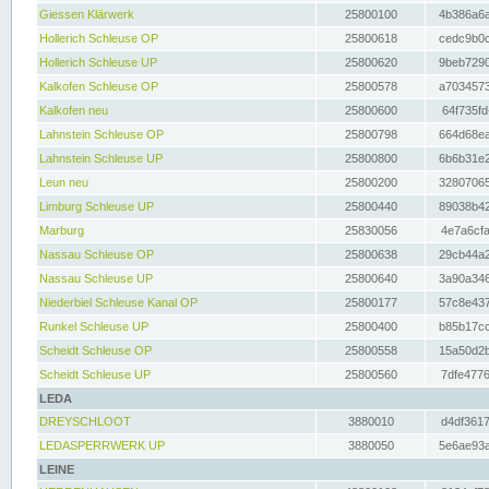
Giessen Klärwerk
25800100
4b386a6a
Hollerich Schleuse OP
25800618
cedc9b0c
Hollerich Schleuse UP
25800620
9beb7290
Kalkofen Schleuse OP
25800578
a7034573
Kalkofen neu
25800600
64f735fd
Lahnstein Schleuse OP
25800798
664d68ea
Lahnstein Schleuse UP
25800800
6b6b31e2
Leun neu
25800200
32807065
Limburg Schleuse UP
25800440
89038b42
Marburg
25830056
4e7a6cfa
Nassau Schleuse OP
25800638
29cb44a2
Nassau Schleuse UP
25800640
3a90a346
Niederbiel Schleuse Kanal OP
25800177
57c8e437
Runkel Schleuse UP
25800400
b85b17cc
Scheidt Schleuse OP
25800558
15a50d2b
Scheidt Schleuse UP
25800560
7dfe4776
LEDA
DREYSCHLOOT
3880010
d4df3617
LEDASPERRWERK UP
3880050
5e6ae93a
LEINE