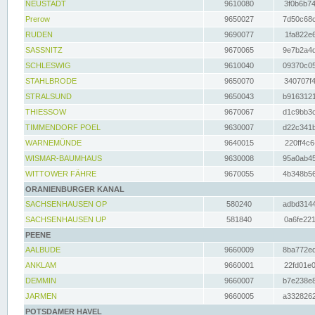
NEUSTADT
9610080
3f0b6b74
Prerow
9650027
7d50c68c
RUDEN
9690077
1fa822e6
SASSNITZ
9670065
9e7b2a4d
SCHLESWIG
9610040
09370c05
STAHLBRODE
9650070
340707f4
STRALSUND
9650043
b9163121
THIESSOW
9670067
d1c9bb3c
TIMMENDORF POEL
9630007
d22c341b
WARNEMÜNDE
9640015
220ff4c6
WISMAR-BAUMHAUS
9630008
95a0ab45
WITTOWER FÄHRE
9670055
4b348b56
ORANIENBURGER KANAL
SACHSENHAUSEN OP
580240
adbd3144
SACHSENHAUSEN UP
581840
0a6fe221
PEENE
AALBUDE
9660009
8ba772ed
ANKLAM
9660001
22fd01e0
DEMMIN
9660007
b7e238e8
JARMEN
9660005
a3328262
POTSDAMER HAVEL