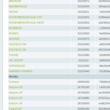
MEHRUM
31010071
be05603a
NIENBRÜGGE
31010044
864a8111
RECKE
31010011
7af19499
RODENBERGER AUE-OST
31010051
6288de60
RODENBERGER AUE-WEST
31010052
eb24b5a3
RUSBEND
31010043
c1f06401
RÜHEN
31010093
4ed5f6da
SEHNDE
31010070
ab0d9117
SÜLFELD OW
31010092
a8604e8f
SÜLFELD UW
31010091
892183d6
THUNE
31010080
42b865fb
VELSDORF
3101012
36f80081
VORSFELDE
31010090
dbb2bb9f
WARBER GRABEN
31010040
2f1080ba
MOSEL
Cochem
26900400
768df4e9
Detzem OP
26700180
c40912fd
Detzem UP
26700200
dc344605
Enkirch OP
26700880
87207dcd
Enkirch UP
26700900
ee861944
Fankel OP
26900280
68198b48