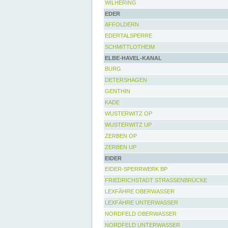
WILHERING
EDER
AFFOLDERN
EDERTALSPERRE
SCHMITTLOTHEIM
ELBE-HAVEL-KANAL
BURG
DETERSHAGEN
GENTHIN
KADE
WUSTERWITZ OP
WUSTERWITZ UP
ZERBEN OP
ZERBEN UP
EIDER
EIDER-SPERRWERK BP
FRIEDRICHSTADT STRASSENBRÜCKE
LEXFÄHRE OBERWASSER
LEXFÄHRE UNTERWASSER
NORDFELD OBERWASSER
NORDFELD UNTERWASSER