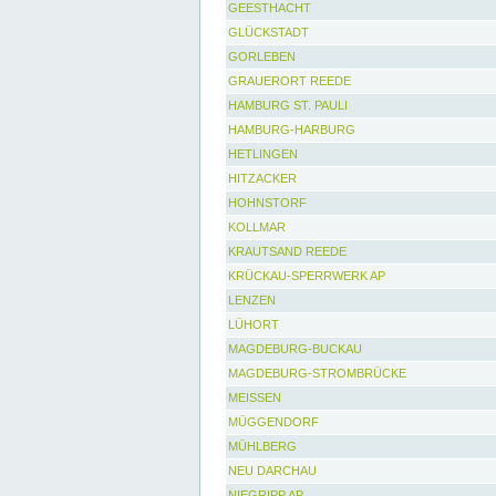
GEESTHACHT
GLÜCKSTADT
GORLEBEN
GRAUERORT REEDE
HAMBURG ST. PAULI
HAMBURG-HARBURG
HETLINGEN
HITZACKER
HOHNSTORF
KOLLMAR
KRAUTSAND REEDE
KRÜCKAU-SPERRWERK AP
LENZEN
LÜHORT
MAGDEBURG-BUCKAU
MAGDEBURG-STROMBRÜCKE
MEISSEN
MÜGGENDORF
MÜHLBERG
NEU DARCHAU
NIEGRIPP AP