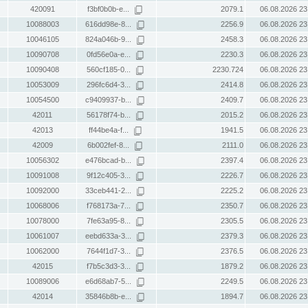
420091
f3bf0b0b-e...
2079.1
06.08.2026 23
10088003
616dd98e-8...
2256.9
06.08.2026 23
10046105
824a046b-9...
2458.3
06.08.2026 23
10090708
0fd56e0a-e...
2230.3
06.08.2026 23
10090408
560cf185-0...
2230.724
06.08.2026 23
10053009
296fc6d4-3...
2414.8
06.08.2026 23
10054500
c9409937-b...
2409.7
06.08.2026 23
42011
56178f74-b...
2015.2
06.08.2026 23
42013
ff44be4a-f...
1941.5
06.08.2026 23
42009
6b002fef-8...
2111.0
06.08.2026 23
10056302
e476bcad-b...
2397.4
06.08.2026 23
10091008
9f12c405-3...
2226.7
06.08.2026 23
10092000
33ceb441-2...
2225.2
06.08.2026 23
10068006
f768173a-7...
2350.7
06.08.2026 23
10078000
7fe63a95-8...
2305.5
06.08.2026 23
10061007
eebd633a-3...
2379.3
06.08.2026 23
10062000
7644f1d7-3...
2376.5
06.08.2026 23
42015
f7b5c3d3-3...
1879.2
06.08.2026 23
10089006
e6d68ab7-5...
2249.5
06.08.2026 23
42014
35846b8b-e...
1894.7
06.08.2026 23