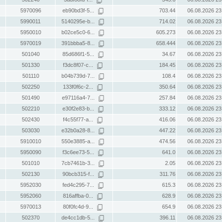
5970096
eb90bd3f-5...
703.44
06.08.2026 23
5990011
5140295e-b...
714.02
06.08.2026 23
5950010
b02ce5c0-6...
605.273
06.08.2026 23
5970019
391bbba5-8...
658.444
06.08.2026 23
501040
85d686f1-5...
34.67
06.08.2026 23
501330
f3dc8f07-c...
184.45
06.08.2026 23
501110
b04b739d-7...
108.4
06.08.2026 23
502250
133f0f6c-2...
350.64
06.08.2026 23
501490
e97116a4-7...
257.84
06.08.2026 23
502210
e30f2e83-b...
333.12
06.08.2026 23
502430
f4c55f77-a...
416.06
06.08.2026 23
503030
e32b0a28-8...
447.22
06.08.2026 23
5910010
550e3885-a...
474.56
06.08.2026 23
5950090
f3c6ee73-5...
641.0
06.08.2026 23
501010
7cb7461b-3...
2.05
06.08.2026 23
502130
90bcb315-f...
311.76
06.08.2026 23
5952030
fed4c295-7...
615.3
06.08.2026 23
5952060
816affba-0...
628.9
06.08.2026 23
5970013
80f0fc4d-9...
654.9
06.08.2026 23
502370
de4cc1db-5...
396.11
06.08.2026 23