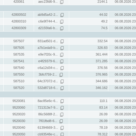
420061
aec23fd6-9...
2144.1
06.08.2026 23
42800502
ab9d5a42-2...
44.02
06.08.2026 23
42800310
c6e9f744-4...
49.2
06.08.2026 23
42800309
d2155fa6-b...
74.5
06.08.2026 23
587507
831ad501-d...
332.54
06.08.2026 23
587505
a7b1eda9-b...
326.83
06.08.2026 23
587535
e9e7f20c-9...
361.444
06.08.2026 23
587541
e4f29379-6...
371.285
06.08.2026 23
587540
c6a12d34-c...
376.56
06.08.2026 23
587550
3bfcf759-2...
376.965
06.08.2026 23
587510
64c37072-d...
344.686
06.08.2026 23
587520
532d8718-6...
346.162
06.08.2026 23
9520081
8ac85e6c-6...
110.1
06.08.2026 23
9520060
721313e7-9...
83.14
06.08.2026 23
9520020
86c5688f-2...
26.09
06.08.2026 23
9520030
7f01fbd8-6...
26.09
06.08.2026 23
9520040
61394669-3...
78.19
06.08.2026 23
9520050
cb93548e-c...
78.312
06.08.2026 23