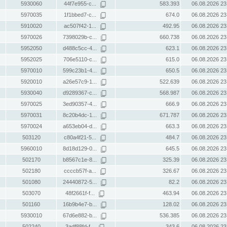
5930060
44f7e955-c...
583.393
06.08.2026 23
5970035
1f1bbed7-c...
674.0
06.08.2026 23
5910020
ac507f42-1...
492.95
06.08.2026 23
5970026
7398029b-c...
660.738
06.08.2026 23
5952050
d488c5cc-4...
623.1
06.08.2026 23
5952025
706e5110-c...
615.0
06.08.2026 23
5970010
599c23b1-4...
650.5
06.08.2026 23
5920010
a26e57c9-1...
522.639
06.08.2026 23
5930040
d9289367-c...
568.987
06.08.2026 23
5970025
3ed90357-4...
666.9
06.08.2026 23
5970031
8c20b4dc-1...
671.787
06.08.2026 23
5970024
a653eb04-d...
663.3
06.08.2026 23
503120
c80a4f21-5...
484.7
06.08.2026 23
5960010
8d18d129-0...
645.5
06.08.2026 23
502170
b8567c1e-8...
325.39
06.08.2026 23
502180
ccccb57f-a...
326.67
06.08.2026 23
501080
24440872-5...
82.2
06.08.2026 23
503070
48f2661f-f...
463.94
06.08.2026 23
501160
16b9b4e7-b...
128.02
06.08.2026 23
5930010
67d6e882-b...
536.385
06.08.2026 23
502240
3adf88fd-f...
343.6
06.08.2026 23