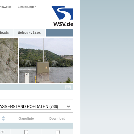
hinweise
Einstellungen
loads
Webservices
s
Ganglinie
Download
:30