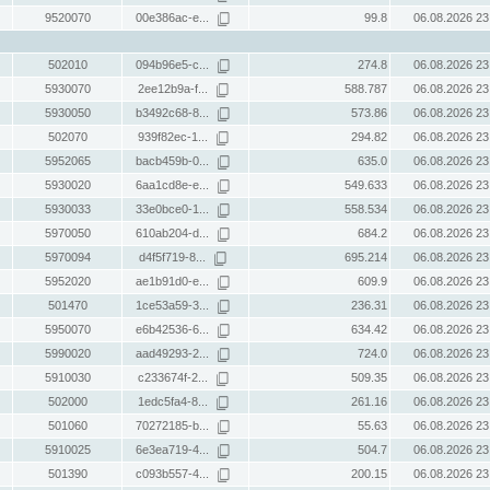
9520070
00e386ac-e...
99.8
06.08.2026 23
502010
094b96e5-c...
274.8
06.08.2026 23
5930070
2ee12b9a-f...
588.787
06.08.2026 23
5930050
b3492c68-8...
573.86
06.08.2026 23
502070
939f82ec-1...
294.82
06.08.2026 23
5952065
bacb459b-0...
635.0
06.08.2026 23
5930020
6aa1cd8e-e...
549.633
06.08.2026 23
5930033
33e0bce0-1...
558.534
06.08.2026 23
5970050
610ab204-d...
684.2
06.08.2026 23
5970094
d4f5f719-8...
695.214
06.08.2026 23
5952020
ae1b91d0-e...
609.9
06.08.2026 23
501470
1ce53a59-3...
236.31
06.08.2026 23
5950070
e6b42536-6...
634.42
06.08.2026 23
5990020
aad49293-2...
724.0
06.08.2026 23
5910030
c233674f-2...
509.35
06.08.2026 23
502000
1edc5fa4-8...
261.16
06.08.2026 23
501060
70272185-b...
55.63
06.08.2026 23
5910025
6e3ea719-4...
504.7
06.08.2026 23
501390
c093b557-4...
200.15
06.08.2026 23