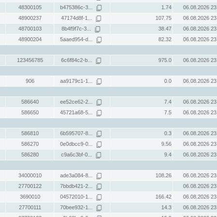
48300105
b475386c-3...
1.74
06.08.2026 23
48900237
47174d8f-1...
107.75
06.08.2026 23
48700103
8b4f9f7c-3...
38.47
06.08.2026 23
48900204
5aaed954-d...
82.32
06.08.2026 23
123456785
6c6f84c2-b...
975.0
06.08.2026 23
906
aa9179c1-1...
0.0
06.08.2026 23
586640
ee52ce62-2...
7.4
06.08.2026 23
586650
45721a68-5...
7.5
06.08.2026 23
586810
6b595707-8...
0.3
06.08.2026 23
586270
0e0dbcc9-0...
9.56
06.08.2026 23
586280
c9a6c3bf-0...
9.4
06.08.2026 23
34000010
ade3a084-8...
108.26
06.08.2026 23
27700122
7bbdb421-2...
06.08.2026 23
3690010
04572010-1...
166.42
06.08.2026 23
27700111
70bee932-1...
14.3
06.08.2026 23