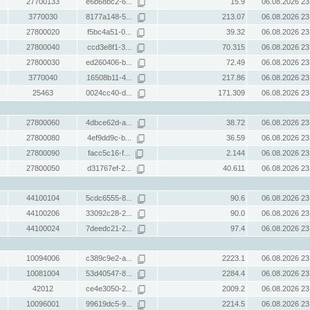
27700133
e6b68bc2-6...
15.9
06.08.2026 23
3770030
8177a148-5...
213.07
06.08.2026 23
27800020
f5bc4a51-0...
39.32
06.08.2026 23
27800040
ccd3e8f1-3...
70.315
06.08.2026 23
27800030
ed260406-b...
72.49
06.08.2026 23
3770040
16508b11-4...
217.86
06.08.2026 23
25463
0024cc40-d...
171.309
06.08.2026 23
27800060
4dbce62d-a...
38.72
06.08.2026 23
27800080
4ef9dd9c-b...
36.59
06.08.2026 23
27800090
facc5c16-f...
2.144
06.08.2026 23
27800050
d31767ef-2...
40.611
06.08.2026 23
44100104
5cdc6555-8...
90.6
06.08.2026 23
44100206
33092c28-2...
90.0
06.08.2026 23
44100024
7deedc21-2...
97.4
06.08.2026 23
10094006
c389c9e2-a...
2223.1
06.08.2026 23
10081004
53d40547-8...
2284.4
06.08.2026 23
42012
ce4e3050-2...
2009.2
06.08.2026 23
10096001
99619dc5-9...
2214.5
06.08.2026 23