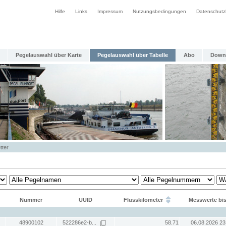
Hilfe
Links
Impressum
Nutzungsbedingungen
Datenschutz
Pegelauswahl über Karte
Pegelauswahl über Tabelle
Abo
Down
tter
Nummer
UUID
Flusskilometer
Messwerte bi
48900102
522286e2-b...
58.71
06.08.2026 23