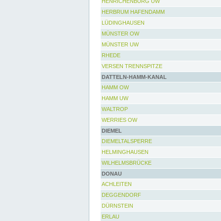
HENRICHENBURG UW
HERBRUM HAFENDAMM
LÜDINGHAUSEN
MÜNSTER OW
MÜNSTER UW
RHEDE
VERSEN TRENNSPITZE
DATTELN-HAMM-KANAL
HAMM OW
HAMM UW
WALTROP
WERRIES OW
DIEMEL
DIEMELTALSPERRE
HELMINGHAUSEN
WILHELMSBRÜCKE
DONAU
ACHLEITEN
DEGGENDORF
DÜRNSTEIN
ERLAU