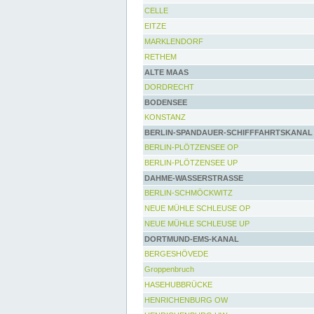
CELLE
EITZE
MARKLENDORF
RETHEM
ALTE MAAS
DORDRECHT
BODENSEE
KONSTANZ
BERLIN-SPANDAUER-SCHIFFFAHRTSKANAL
BERLIN-PLÖTZENSEE OP
BERLIN-PLÖTZENSEE UP
DAHME-WASSERSTRASSE
BERLIN-SCHMÖCKWITZ
NEUE MÜHLE SCHLEUSE OP
NEUE MÜHLE SCHLEUSE UP
DORTMUND-EMS-KANAL
BERGESHÖVEDE
Groppenbruch
HASEHUBBRÜCKE
HENRICHENBURG OW