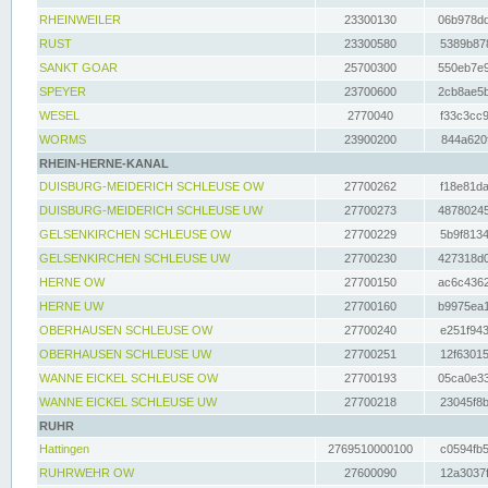
RHEINWEILER
23300130
06b978dd
RUST
23300580
5389b878
SANKT GOAR
25700300
550eb7e9
SPEYER
23700600
2cb8ae5b
WESEL
2770040
f33c3cc9
WORMS
23900200
844a620f
RHEIN-HERNE-KANAL
DUISBURG-MEIDERICH SCHLEUSE OW
27700262
f18e81da
DUISBURG-MEIDERICH SCHLEUSE UW
27700273
48780245
GELSENKIRCHEN SCHLEUSE OW
27700229
5b9f8134
GELSENKIRCHEN SCHLEUSE UW
27700230
427318d0
HERNE OW
27700150
ac6c4362
HERNE UW
27700160
b9975ea1
OBERHAUSEN SCHLEUSE OW
27700240
e251f943
OBERHAUSEN SCHLEUSE UW
27700251
12f63015
WANNE EICKEL SCHLEUSE OW
27700193
05ca0e33
WANNE EICKEL SCHLEUSE UW
27700218
23045f8b
RUHR
Hattingen
2769510000100
c0594fb5
RUHRWEHR OW
27600090
12a3037f