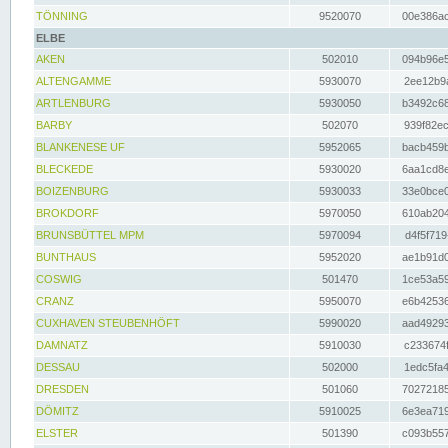
TÖNNING
9520070
00e386ac
ELBE
AKEN
502010
094b96e5
ALTENGAMME
5930070
2ee12b9a
ARTLENBURG
5930050
b3492c68
BARBY
502070
939f82ec
BLANKENESE UF
5952065
bacb459b
BLECKEDE
5930020
6aa1cd8e
BOIZENBURG
5930033
33e0bce0
BROKDORF
5970050
610ab204
BRUNSBÜTTEL MPM
5970094
d4f5f719
BUNTHAUS
5952020
ae1b91d0
COSWIG
501470
1ce53a59
CRANZ
5950070
e6b42536
CUXHAVEN STEUBENHÖFT
5990020
aad49293
DAMNATZ
5910030
c233674f
DESSAU
502000
1edc5fa4
DRESDEN
501060
70272185
DÖMITZ
5910025
6e3ea719
ELSTER
501390
c093b557