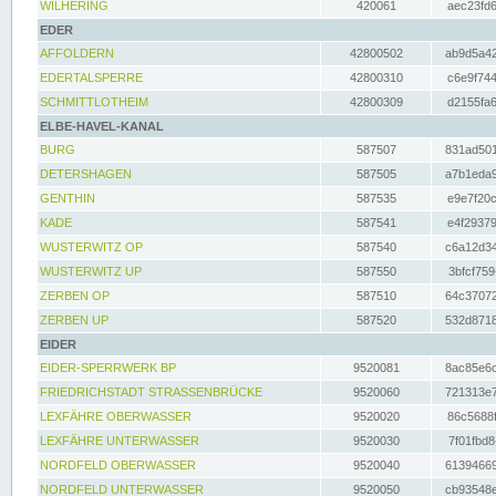
WILHERING
420061
aec23fd6
EDER
AFFOLDERN
42800502
ab9d5a42
EDERTALSPERRE
42800310
c6e9f744
SCHMITTLOTHEIM
42800309
d2155fa6
ELBE-HAVEL-KANAL
BURG
587507
831ad501
DETERSHAGEN
587505
a7b1eda9
GENTHIN
587535
e9e7f20c
KADE
587541
e4f29379
WUSTERWITZ OP
587540
c6a12d34
WUSTERWITZ UP
587550
3bfcf759
ZERBEN OP
587510
64c37072
ZERBEN UP
587520
532d8718
EIDER
EIDER-SPERRWERK BP
9520081
8ac85e6c
FRIEDRICHSTADT STRASSENBRÜCKE
9520060
721313e7
LEXFÄHRE OBERWASSER
9520020
86c5688f
LEXFÄHRE UNTERWASSER
9520030
7f01fbd8
NORDFELD OBERWASSER
9520040
61394669
NORDFELD UNTERWASSER
9520050
cb93548e