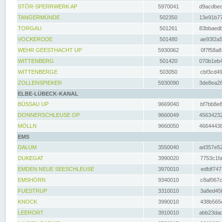
STÖR-SPERRWERK AP
5970041
d9acdbec
TANGERMÜNDE
502350
13e91b77
TORGAU
501261
83bbaedb
VOCKERODE
501480
ae93f2a5
WEHR GEESTHACHT UP
5930062
0f7f58a8
WITTENBERG
501420
070b1eb4
WITTENBERGE
503050
cbf3cd49
ZOLLENSPIEKER
5930090
3de8ea26
ELBE-LÜBECK-KANAL
BÜSSAU UP
9669040
bf7bb8e8
DONNERSCHLEUSE OP
9660049
45634232
MÖLLN
9660050
46644438
EMS
DALUM
3550040
ad357e52
DUKEGAT
3990020
7753c1fa
EMDEN NEUE SEESCHLEUSE
3970010
edfdf747
EMSHÖRN
9340010
c8af067c
FUESTRUP
3310010
3a8ed45f
KNOCK
3990010
438b565e
LEERORT
3910010
abb23dad