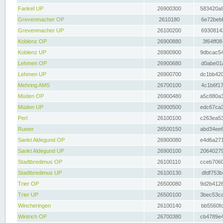
Fankel UP
26900300
583420a8
Grevenmacher OP
2610180
6e72bebf
Grevenmacher UP
26100200
69308142
Koblenz OP
26900880
3f64ff08
Koblenz UP
26900900
9dbcac54
Lehmen OP
26900680
d0abe01a
Lehmen UP
26900700
dc1bb420
Mehring AMS
26700100
4c1b6f17
Müden OP
26900480
a5c880a3
Müden UP
26900500
edc67ca3
Perl
26100100
c263ea53
Ruwer
26500150
abd34ee6
Sankt Aldegund OP
26900080
e4d6a271
Sankt Aldegund UP
26900100
20640279
Stadtbredimus OP
26100110
cceb7060
Stadtbredimus UP
26100130
dfdf753b
Trier OP
26500080
9d2b4126
Trier UP
26500100
3bec53ca
Wincheringen
26100140
bb5560fc
Wintrich OP
26700380
cb4789e4