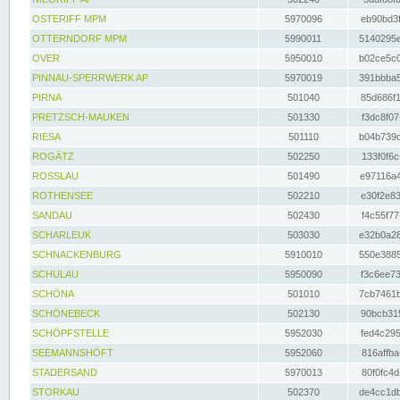
OSTERIFF MPM
5970096
eb90bd3f
OTTERNDORF MPM
5990011
5140295e
OVER
5950010
b02ce5c0
PINNAU-SPERRWERK AP
5970019
391bbba5
PIRNA
501040
85d686f1
PRETZSCH-MAUKEN
501330
f3dc8f07
RIESA
501110
b04b739d
ROGÄTZ
502250
133f0f6c
ROSSLAU
501490
e97116a4
ROTHENSEE
502210
e30f2e83
SANDAU
502430
f4c55f77
SCHARLEUK
503030
e32b0a28
SCHNACKENBURG
5910010
550e3885
SCHULAU
5950090
f3c6ee73
SCHÖNA
501010
7cb7461b
SCHÖNEBECK
502130
90bcb315
SCHÖPFSTELLE
5952030
fed4c295
SEEMANNSHÖFT
5952060
816affba
STADERSAND
5970013
80f0fc4d
STORKAU
502370
de4cc1db