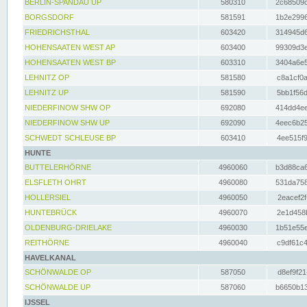
BERLIN-SPANDAU UP
580310
2c68509c
BORGSDORF
581591
1b2e2996
FRIEDRICHSTHAL
603420
314945d6
HOHENSAATEN WEST AP
603400
99309d3e
HOHENSAATEN WEST BP
603310
3404a6e5
LEHNITZ OP
581580
c8a1cf0a
LEHNITZ UP
581590
5bb1f56d
NIEDERFINOW SHW OP
692080
414dd4ee
NIEDERFINOW SHW UP
692090
4eec6b25
SCHWEDT SCHLEUSE BP
603410
4ee515f9
HUNTE
BUTTELERHÖRNE
4960060
b3d88ca6
ELSFLETH OHRT
4960080
531da758
HOLLERSIEL
4960050
2eacef2f
HUNTEBRÜCK
4960070
2e1d458b
OLDENBURG-DRIELAKE
4960030
1b51e55e
REITHÖRNE
4960040
c9df61c4
HAVELKANAL
SCHÖNWALDE OP
587050
d8ef9f21
SCHÖNWALDE UP
587060
b6650b13
IJSSEL