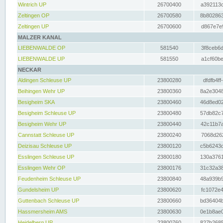
Wintrich UP
26700400
a392113c
Zeltingen OP
26700580
8b802863
Zeltingen UP
26700600
d867e7e9
MALZER KANAL
LIEBENWALDE OP
581540
3f8ceb6d
LIEBENWALDE UP
581550
a1cf60be
NECKAR
Aldingen Schleuse UP
23800280
dfdfb4ff
Beihingen Wehr UP
23800360
8a2e3048
Besigheim SKA
23800460
46d8ed02
Besigheim Schleuse UP
23800480
57db82c7
Besigheim Wehr UP
23800440
42c11b7a
Cannstatt Schleuse UP
23800240
7068d262
Deizisau Schleuse UP
23800120
c5b6243d
Esslingen Schleuse UP
23800180
130a3761
Esslingen Wehr OP
23800176
31c32a38
Feudenheim Schleuse UP
23800840
48a939b9
Gundelsheim UP
23800620
fc1072e4
Guttenbach Schleuse UP
23800660
bd36404b
Hassmersheim AMS
23800630
0e1b8ae0
Heidelberg UP
23800760
827b2685