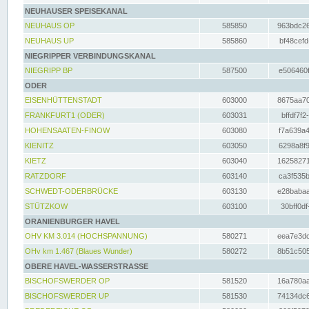
NEUHAUSER SPEISEKANAL
NEUHAUS OP
585850
963bdc26
NEUHAUS UP
585860
bf48cefd
NIEGRIPPER VERBINDUNGSKANAL
NIEGRIPP BP
587500
e506460f
ODER
EISENHÜTTENSTADT
603000
8675aa70
FRANKFURT1 (ODER)
603031
bffdf7f2
HOHENSAATEN-FINOW
603080
f7a639a4
KIENITZ
603050
6298a8f9
KIETZ
603040
16258271
RATZDORF
603140
ca3f535b
SCHWEDT-ODERBRÜCKE
603130
e28babaa
STÜTZKOW
603100
30bff0df
ORANIENBURGER HAVEL
OHV KM 3.014 (HOCHSPANNUNG)
580271
eea7e3dc
OHv km 1.467 (Blaues Wunder)
580272
8b51c505
OBERE HAVEL-WASSERSTRASSE
BISCHOFSWERDER OP
581520
16a780aa
BISCHOFSWERDER UP
581530
74134dc6