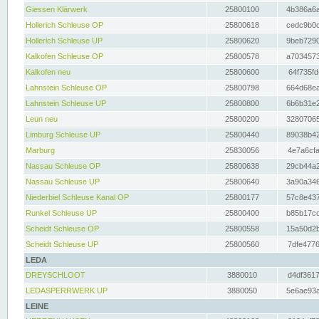
Giessen Klärwerk
25800100
4b386a6a
Hollerich Schleuse OP
25800618
cedc9b0c
Hollerich Schleuse UP
25800620
9beb7290
Kalkofen Schleuse OP
25800578
a7034573
Kalkofen neu
25800600
64f735fd
Lahnstein Schleuse OP
25800798
664d68ea
Lahnstein Schleuse UP
25800800
6b6b31e2
Leun neu
25800200
32807065
Limburg Schleuse UP
25800440
89038b42
Marburg
25830056
4e7a6cfa
Nassau Schleuse OP
25800638
29cb44a2
Nassau Schleuse UP
25800640
3a90a346
Niederbiel Schleuse Kanal OP
25800177
57c8e437
Runkel Schleuse UP
25800400
b85b17cc
Scheidt Schleuse OP
25800558
15a50d2b
Scheidt Schleuse UP
25800560
7dfe4776
LEDA
DREYSCHLOOT
3880010
d4df3617
LEDASPERRWERK UP
3880050
5e6ae93a
LEINE