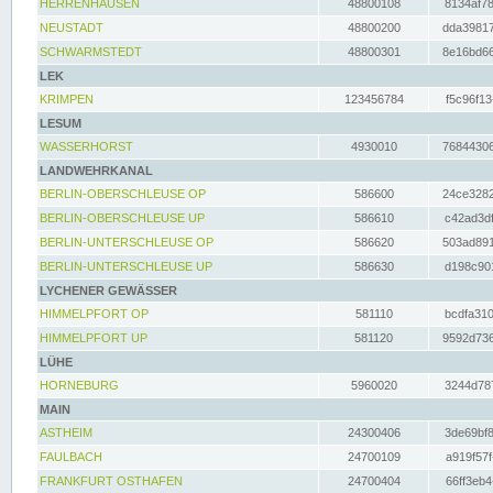
HERRENHAUSEN
48800108
8134af78
NEUSTADT
48800200
dda39817
SCHWARMSTEDT
48800301
8e16bd66
LEK
KRIMPEN
123456784
f5c96f13
LESUM
WASSERHORST
4930010
76844306
LANDWEHRKANAL
BERLIN-OBERSCHLEUSE OP
586600
24ce3282
BERLIN-OBERSCHLEUSE UP
586610
c42ad3df
BERLIN-UNTERSCHLEUSE OP
586620
503ad891
BERLIN-UNTERSCHLEUSE UP
586630
d198c901
LYCHENER GEWÄSSER
HIMMELPFORT OP
581110
bcdfa310
HIMMELPFORT UP
581120
9592d736
LÜHE
HORNEBURG
5960020
3244d787
MAIN
ASTHEIM
24300406
3de69bf8
FAULBACH
24700109
a919f57f
FRANKFURT OSTHAFEN
24700404
66ff3eb4