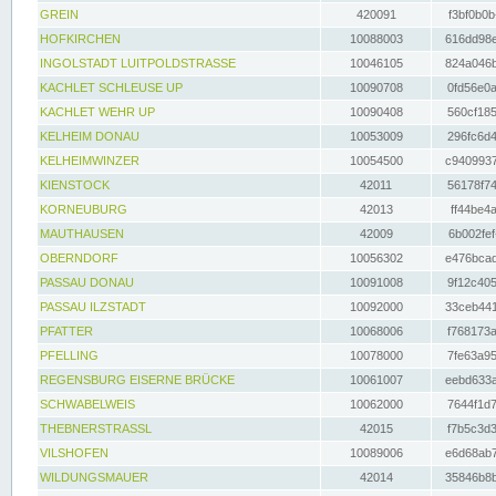
GREIN
420091
f3bf0b0b
HOFKIRCHEN
10088003
616dd98e
INGOLSTADT LUITPOLDSTRASSE
10046105
824a046b
KACHLET SCHLEUSE UP
10090708
0fd56e0a
KACHLET WEHR UP
10090408
560cf185
KELHEIM DONAU
10053009
296fc6d4
KELHEIMWINZER
10054500
c9409937
KIENSTOCK
42011
56178f74
KORNEUBURG
42013
ff44be4a
MAUTHAUSEN
42009
6b002fef
OBERNDORF
10056302
e476bcad
PASSAU DONAU
10091008
9f12c405
PASSAU ILZSTADT
10092000
33ceb441
PFATTER
10068006
f768173a
PFELLING
10078000
7fe63a95
REGENSBURG EISERNE BRÜCKE
10061007
eebd633a
SCHWABELWEIS
10062000
7644f1d7
THEBNERSTRASSL
42015
f7b5c3d3
VILSHOFEN
10089006
e6d68ab7
WILDUNGSMAUER
42014
35846b8b