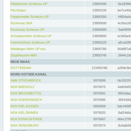
Pleidelsheim Schleuse UP
23800400
6e183f4b
Plochingen
23800100
be7ce40e
Poppenweiler Schleuse UP
23800300
f4854a4c
Rockenau SKA
23800690
4c00a166
Rockenau Schleuse UP
23800680
5ab4f00f
Schwabenheim Schleuse UP
23800800
ec9d3a4d
Untertürkheim Schleuse UP
23800220
a5ca02fb
Wieblingen Wehr UP neu
23800780
66d887a6
Ziegelhausen AMS
23800745
3944c1fd
NEUE MAAS
ROTTERDAM
123456786
a269e3be
NORD-OSTSEE-KANAL
AWK STROHBRÜCK
5970069
0e192297
NOK BREIHOLZ
5970075
4a904d59
NOK BRUNSBÜTTEL
5970091
85fc0dac
NOK DÜKERSWISCH
5970085
3954300d
NOK KIEL AUSSEN
5650068
6dc44585
NOK KIEL BINNEN
5979020
8af24d6a
NOK KÖNIGSFÖRDE
5970067
d0ec2790
NOK RENDSBURG
5970074
8c8afb56