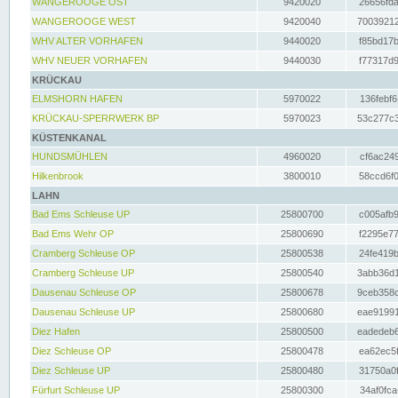
WANGEROOGE OST
9420020
26656fda
WANGEROOGE WEST
9420040
70039212
WHV ALTER VORHAFEN
9440020
f85bd17b
WHV NEUER VORHAFEN
9440030
f77317d9
KRÜCKAU
ELMSHORN HAFEN
5970022
136febf6
KRÜCKAU-SPERRWERK BP
5970023
53c277c3
KÜSTENKANAL
HUNDSMÜHLEN
4960020
cf6ac249
Hilkenbrook
3800010
58ccd6f0
LAHN
Bad Ems Schleuse UP
25800700
c005afb9
Bad Ems Wehr OP
25800690
f2295e77
Cramberg Schleuse OP
25800538
24fe419b
Cramberg Schleuse UP
25800540
3abb36d1
Dausenau Schleuse OP
25800678
9ceb358c
Dausenau Schleuse UP
25800680
eae91991
Diez Hafen
25800500
eadedeb6
Diez Schleuse OP
25800478
ea62ec5f
Diez Schleuse UP
25800480
31750a0f
Fürfurt Schleuse UP
25800300
34af0fca