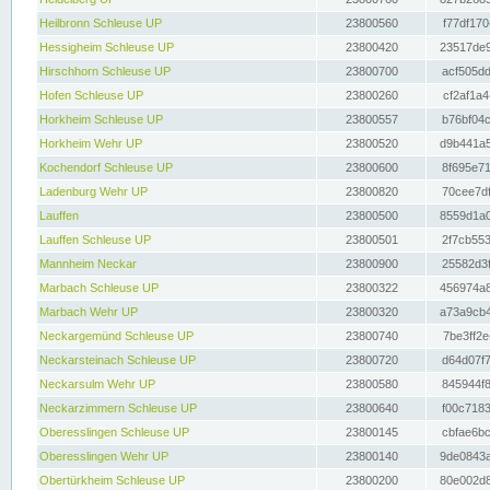
Heilbronn Schleuse UP
23800560
f77df170
Hessigheim Schleuse UP
23800420
23517de9
Hirschhorn Schleuse UP
23800700
acf505dd
Hofen Schleuse UP
23800260
cf2af1a4
Horkheim Schleuse UP
23800557
b76bf04c
Horkheim Wehr UP
23800520
d9b441a5
Kochendorf Schleuse UP
23800600
8f695e71
Ladenburg Wehr UP
23800820
70cee7df
Lauffen
23800500
8559d1a0
Lauffen Schleuse UP
23800501
2f7cb553
Mannheim Neckar
23800900
25582d3f
Marbach Schleuse UP
23800322
456974a8
Marbach Wehr UP
23800320
a73a9cb4
Neckargemünd Schleuse UP
23800740
7be3ff2e
Neckarsteinach Schleuse UP
23800720
d64d07f7
Neckarsulm Wehr UP
23800580
845944f8
Neckarzimmern Schleuse UP
23800640
f00c7183
Oberesslingen Schleuse UP
23800145
cbfae6bc
Oberesslingen Wehr UP
23800140
9de0843a
Obertürkheim Schleuse UP
23800200
80e002d8