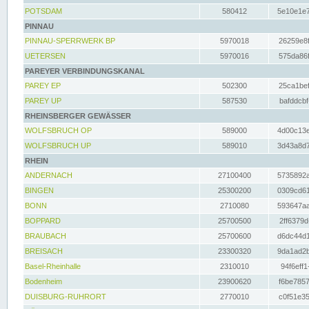
POTSDAM
580412
5e10e1e7
PINNAU
PINNAU-SPERRWERK BP
5970018
26259e8f
UETERSEN
5970016
575da86f
PAREYER VERBINDUNGSKANAL
PAREY EP
502300
25ca1bef
PAREY UP
587530
bafddcbf
RHEINSBERGER GEWÄSSER
WOLFSBRUCH OP
589000
4d00c13e
WOLFSBRUCH UP
589010
3d43a8d7
RHEIN
ANDERNACH
27100400
5735892a
BINGEN
25300200
0309cd61
BONN
2710080
593647aa
BOPPARD
25700500
2ff6379d
BRAUBACH
25700600
d6dc44d1
BREISACH
23300320
9da1ad2b
Basel-Rheinhalle
2310010
94f6eff1
Bodenheim
23900620
f6be7857
DUISBURG-RUHRORT
2770010
c0f51e35