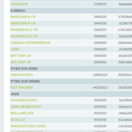
IJSSELKOP
2790070
bbaefa8e
ILMENAU
BARDOWICK OP
5940029
07830b68
BARDOWICK UP
5940030
a238b70f
FAHRENHOLZ OP
5940070
c33c3667
FAHRENHOLZ UP
5940060
bb62b28f
ILMENAU SPERRWERK AP
5940080
6b05e8dc
LÜNE
5940020
d7a8df36
WITTORF OP
5940049
eb3d4195
WITTORF UP
5940050
308c39b6
ITTER ZUR EDER
HERZHAUSEN
42800218
855205e7
ITTER ZUR DIEMEL
KOTTHAUSEN
44100013
36243256
JADE
HOOKSIELPLATE
9430020
fac30fe9
JADE-WESER-PORT
9430050
33bdec83
MELLUMPLATE
9420010
c8b9a2b6
SCHILLIG
9430030
b1cda5a0
WANGEROOGE NORD
9420030
c41d42b1