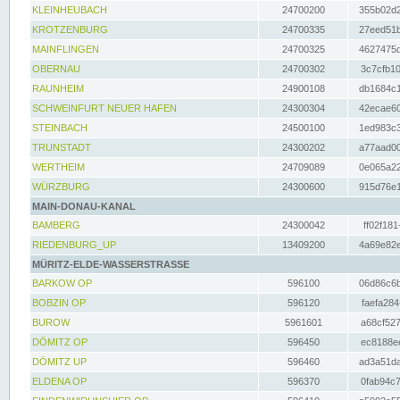
KLEINHEUBACH
24700200
355b02d2
KROTZENBURG
24700335
27eed51b
MAINFLINGEN
24700325
4627475d
OBERNAU
24700302
3c7cfb10
RAUNHEIM
24900108
db1684c1
SCHWEINFURT NEUER HAFEN
24300304
42ecae60
STEINBACH
24500100
1ed983c3
TRUNSTADT
24300202
a77aad00
WERTHEIM
24709089
0e065a22
WÜRZBURG
24300600
915d76e1
MAIN-DONAU-KANAL
BAMBERG
24300042
ff02f181
RIEDENBURG_UP
13409200
4a69e82e
MÜRITZ-ELDE-WASSERSTRASSE
BARKOW OP
596100
06d86c6b
BOBZIN OP
596120
faefa284
BUROW
5961601
a68cf527
DÖMITZ OP
596450
ec8188ee
DÖMITZ UP
596460
ad3a51da
ELDENA OP
596370
0fab94c7