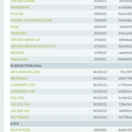
LINGEN-DARME
3500015
200363fc
PAPENBURG
3790010
ec4a598d
POGUM
3950020
5d1e4350
RHEINE UNTERSCHLEUSE
3390020
50a449ba
Rühle
3500070
15456f75
TERBORG
3910020
244cae8b
VERSEN WEHR OP
3730001
86f8dbab
VERSEN WEHRDURCHSTICH
3730010
6de43652
WEENER
3790020
aa6af4e6
Wachendorf
3500031
88698229
ELBESEITENKANAL
ARTLENBURG-ESK
90100122
7fec2f4f
BEVENSEN
90100112
b8997708
LÜNEBURG OW
90100121
c7364d1e
LÜNEBURG UW
90100120
d18033cd
OSLOSS
90100100
6c5b6422
UELZEN OW
90100111
728bd3e3
UELZEN UW
90100110
0d0082cf
WITTINGEN
90100101
9cf795ce
ESTE
BUXTEHUDE
5950080
8a08c920