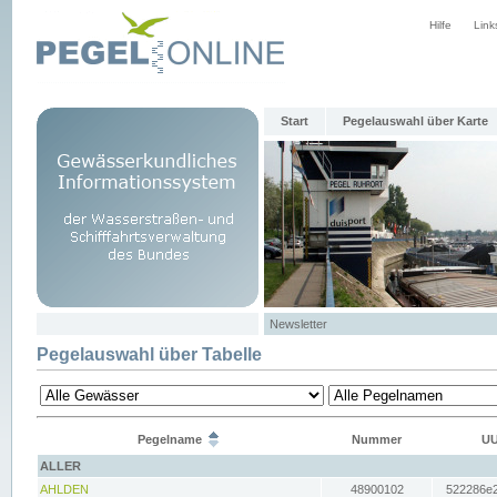
Hilfe
Link
Start
Pegelauswahl über Karte
Newsletter
Pegelauswahl über Tabelle
Pegelname
Nummer
UU
ALLER
AHLDEN
48900102
522286e2