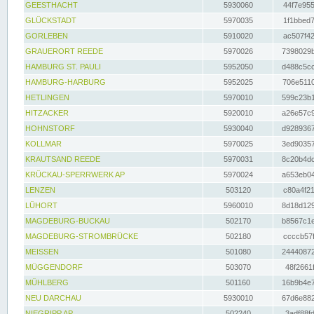
GEESTHACHT
5930060
44f7e955
GLÜCKSTADT
5970035
1f1bbed7
GORLEBEN
5910020
ac507f42
GRAUERORT REEDE
5970026
7398029b
HAMBURG ST. PAULI
5952050
d488c5cc
HAMBURG-HARBURG
5952025
706e5110
HETLINGEN
5970010
599c23b1
HITZACKER
5920010
a26e57c9
HOHNSTORF
5930040
d9289367
KOLLMAR
5970025
3ed90357
KRAUTSAND REEDE
5970031
8c20b4dc
KRÜCKAU-SPERRWERK AP
5970024
a653eb04
LENZEN
503120
c80a4f21
LÜHORT
5960010
8d18d129
MAGDEBURG-BUCKAU
502170
b8567c1e
MAGDEBURG-STROMBRÜCKE
502180
ccccb57f
MEISSEN
501080
24440872
MÜGGENDORF
503070
48f2661f
MÜHLBERG
501160
16b9b4e7
NEU DARCHAU
5930010
67d6e882
NIEGRIPP AP
502240
3adf88fd