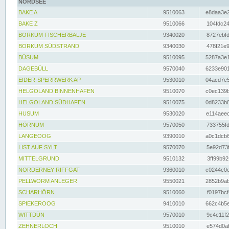
NORDSEE
BAKE A
9510063
e8daa3e2
BAKE Z
9510066
104fdc24
BORKUM FISCHERBALJE
9340020
8727ebfd
BORKUM SÜDSTRAND
9340030
478f21e9
BÜSUM
9510095
5287a3e1
DAGEBÜLL
9570040
6233e901
EIDER-SPERRWERK AP
9530010
04acd7e5
HELGOLAND BINNENHAFEN
9510070
c0ec139b
HELGOLAND SÜDHAFEN
9510075
0d8233b8
HUSUM
9530020
e114aeec
HÖRNUM
9570050
733755fd
LANGEOOG
9390010
a0c1dcb6
LIST AUF SYLT
9570070
5e92d73f
MITTELGRUND
9510132
3ff99b92
NORDERNEY RIFFGAT
9360010
c0244c0e
PELLWORM ANLEGER
9550021
2852b9ab
SCHARHÖRN
9510060
f0197bcf
SPIEKEROOG
9410010
662c4b5e
WITTDÜN
9570010
9c4c11f2
ZEHNERLOCH
9510010
e574d0af