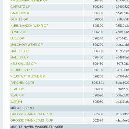
FINDENWIRUNSHIER OP
596410
a5902c55
GARWITZ UP
596230
12499527
GRABOW OP
596330
db4a69b2
GÜRITZ OP
596350
956ce5ff
KLEIN LAASCH WEHR OP
596300
25530a3e
LEWITZ OP
596250
7bbd90ad
LÜBZ OP
596140
d75442cf
MALCHOW WEHR OP
596200
bccaacb3
MALLISS OP
596390
497c29ee
MALLISS UP
596400
a64918a6
NEU KALLISS OP
596430
30739ff3
NEUBURG OP
596160
541c508a
NEUSTADT GLEWE OP
596280
c4381eb3
PARCHIM GÜTE
5961801
3dec3921
PLAU OP
596080
3ffddb2c
PLAU UP
596090
506e6b03
WAREN
596030
bd317edd
MÜGGELSPREE
GROSSE TRÄNKE WEHR OP
582660
81630fdd
GROSSE TRÄNKE WEHR UP
582670
cfad4ee5
MÜRITZ-HAVEL-WASSERSTRASSE