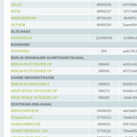
CELLE
48300105
b475386c
EITZE
48900237
47174d8f
MARKLENDORF
48700103
8b4f9f7c
RETHEM
48900204
5aaed954
ALTE MAAS
DORDRECHT
123456785
6c6f84c2
BODENSEE
KONSTANZ
906
aa9179c1
BERLIN-SPANDAUER-SCHIFFFAHRTSKANAL
BERLIN-PLÖTZENSEE OP
586640
ee52ce62
BERLIN-PLÖTZENSEE UP
586650
45721a68
DAHME-WASSERSTRASSE
BERLIN-SCHMÖCKWITZ
586810
6b595707
NEUE MÜHLE SCHLEUSE OP
586270
0e0dbcc9
NEUE MÜHLE SCHLEUSE UP
586280
c9a6c3bf
DORTMUND-EMS-KANAL
BERGESHÖVEDE
34000010
ade3a084
Groppenbruch
27700122
7bbdb421
HASEHUBBRÜCKE
3690010
04572010
HENRICHENBURG OW
27700111
70bee932