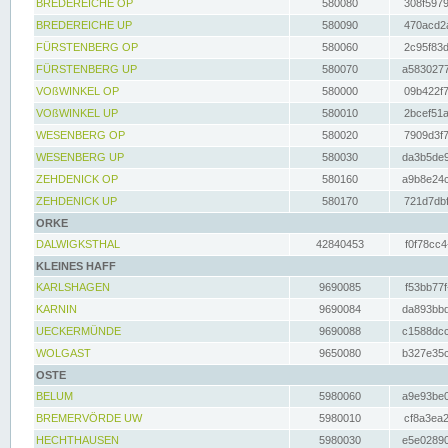
BREDEREICHE OP
580080
308f5979
BREDEREICHE UP
580090
470acd2a
FÜRSTENBERG OP
580060
2c95f83d
FÜRSTENBERG UP
580070
a5830277
VOßWINKEL OP
580000
09b422f7
VOßWINKEL UP
580010
2bcef51a
WESENBERG OP
580020
7909d3f7
WESENBERG UP
580030
da3b5de9
ZEHDENICK OP
580160
a9b8e24c
ZEHDENICK UP
580170
721d7dbf
ORKE
DALWIGKSTHAL
42840453
f0f78cc4
KLEINES HAFF
KARLSHAGEN
9690085
f53bb77f
KARNIN
9690084
da893bbd
UECKERMÜNDE
9690088
c1588dcc
WOLGAST
9650080
b327e35c
OSTE
BELUM
5980060
a9e93be0
BREMERVÖRDE UW
5980010
cf8a3ea2
HECHTHAUSEN
5980030
e5e02890