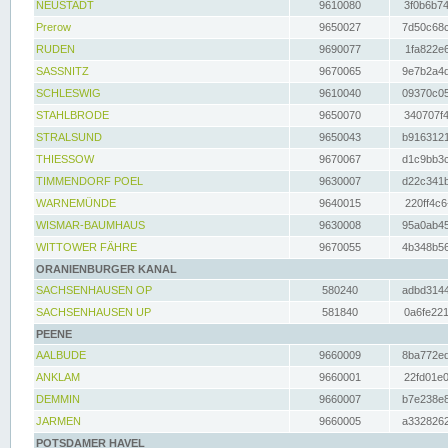
NEUSTADT
9610080
3f0b6b74
Prerow
9650027
7d50c68c
RUDEN
9690077
1fa822e6
SASSNITZ
9670065
9e7b2a4d
SCHLESWIG
9610040
09370c05
STAHLBRODE
9650070
340707f4
STRALSUND
9650043
b9163121
THIESSOW
9670067
d1c9bb3c
TIMMENDORF POEL
9630007
d22c341b
WARNEMÜNDE
9640015
220ff4c6
WISMAR-BAUMHAUS
9630008
95a0ab45
WITTOWER FÄHRE
9670055
4b348b56
ORANIENBURGER KANAL
SACHSENHAUSEN OP
580240
adbd3144
SACHSENHAUSEN UP
581840
0a6fe221
PEENE
AALBUDE
9660009
8ba772ed
ANKLAM
9660001
22fd01e0
DEMMIN
9660007
b7e238e8
JARMEN
9660005
a3328262
POTSDAMER HAVEL