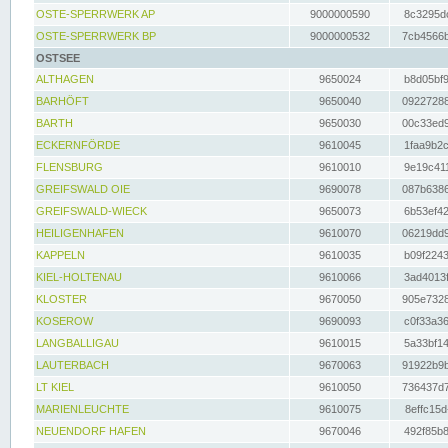
OSTE-SPERRWERK AP
9000000590
8c3295dc
OSTE-SPERRWERK BP
9000000532
7cb4566b
OSTSEE
ALTHAGEN
9650024
b8d05bf9
BARHÖFT
9650040
09227288
BARTH
9650030
00c33ed9
ECKERNFÖRDE
9610045
1faa9b2c
FLENSBURG
9610010
9e19c411
GREIFSWALD OIE
9690078
087b6386
GREIFSWALD-WIECK
9650073
6b53ef42
HEILIGENHAFEN
9610070
06219dd9
KAPPELN
9610035
b09f2243
KIEL-HOLTENAU
9610066
3ad4013f
KLOSTER
9670050
905e7328
KOSEROW
9690093
c0f33a36
LANGBALLIGAU
9610015
5a33bf14
LAUTERBACH
9670063
91922b9b
LT KIEL
9610050
736437d7
MARIENLEUCHTE
9610075
8effc15d
NEUENDORF HAFEN
9670046
492f85b8