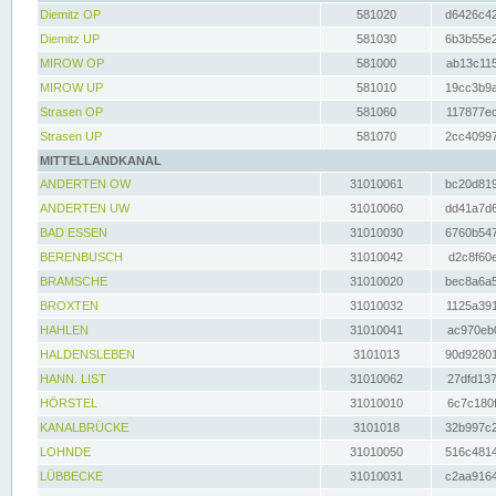
Diemitz OP
581020
d6426c42
Diemitz UP
581030
6b3b55e2
MIROW OP
581000
ab13c115
MIROW UP
581010
19cc3b9a
Strasen OP
581060
117877ec
Strasen UP
581070
2cc40997
MITTELLANDKANAL
ANDERTEN OW
31010061
bc20d819
ANDERTEN UW
31010060
dd41a7d6
BAD ESSEN
31010030
6760b547
BERENBUSCH
31010042
d2c8f60e
BRAMSCHE
31010020
bec8a6a5
BROXTEN
31010032
1125a391
HAHLEN
31010041
ac970eb0
HALDENSLEBEN
3101013
90d92801
HANN. LIST
31010062
27dfd137
HÖRSTEL
31010010
6c7c180f
KANALBRÜCKE
3101018
32b997c2
LOHNDE
31010050
516c4814
LÜBBECKE
31010031
c2aa9164