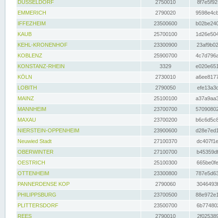
DÜSSELDORF
2750010
8f7e5f92
EMMERICH
2790020
9598e4cb
IFFEZHEIM
23500600
b02be240
KAUB
25700100
1d26e504
KEHL-KRONENHOF
23300900
23af9b02
KOBLENZ
25900700
4c7d796a
KONSTANZ-RHEIN
3329
e020e651
KÖLN
2730010
a6ee8177
LOBITH
2790050
efe13a3d
MAINZ
25100100
a37a9aa3
MANNHEIM
23700700
57090802
MAXAU
23700200
b6c6d5c8
NIERSTEIN-OPPENHEIM
23900600
d28e7ed1
Neuwied Stadt
27100370
dc407f1e
OBERWINTER
27100700
b45359df
OESTRICH
25100300
665be0fe
OTTENHEIM
23300800
787e5d63
PANNERDENSE KOP
2790060
3046493f
PHILIPPSBURG
23700500
88e972e1
PLITTERSDORF
23500700
6b774802
REES
2790010
2f025389