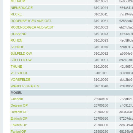
MEHRUM
31010071
be05603a
NIENBRÜGGE
31010044
864a8111
RECKE
31010011
7af19499
RODENBERGER AUE-OST
31010051
6288de60
RODENBERGER AUE-WEST
31010052
eb24b5a3
RUSBEND
31010043
c1f06401
RÜHEN
31010093
4ed5f6da
SEHNDE
31010070
ab0d9117
SÜLFELD OW
31010092
a8604e8f
SÜLFELD UW
31010091
892183d6
THUNE
31010080
42b865fb
VELSDORF
3101012
36f80081
VORSFELDE
31010090
dbb2bb9f
WARBER GRABEN
31010040
2f1080ba
MOSEL
Cochem
26900400
768df4e9
Detzem OP
26700180
c40912fd
Detzem UP
26700200
dc344605
Enkirch OP
26700880
87207dcd
Enkirch UP
26700900
ee861944
Fankel OP
26900280
68198b48