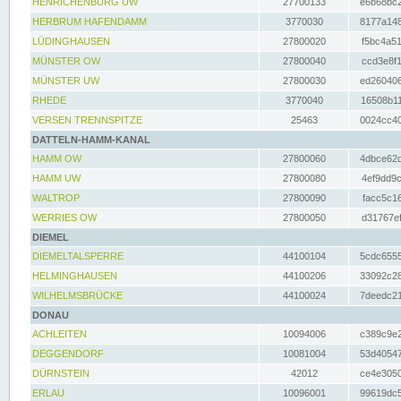
HENRICHENBURG UW
27700133
e6b68bc2
HERBRUM HAFENDAMM
3770030
8177a148
LÜDINGHAUSEN
27800020
f5bc4a51
MÜNSTER OW
27800040
ccd3e8f1
MÜNSTER UW
27800030
ed260406
RHEDE
3770040
16508b11
VERSEN TRENNSPITZE
25463
0024cc40
DATTELN-HAMM-KANAL
HAMM OW
27800060
4dbce62d
HAMM UW
27800080
4ef9dd9c
WALTROP
27800090
facc5c16
WERRIES OW
27800050
d31767ef
DIEMEL
DIEMELTALSPERRE
44100104
5cdc6555
HELMINGHAUSEN
44100206
33092c28
WILHELMSBRÜCKE
44100024
7deedc21
DONAU
ACHLEITEN
10094006
c389c9e2
DEGGENDORF
10081004
53d40547
DÜRNSTEIN
42012
ce4e3050
ERLAU
10096001
99619dc5