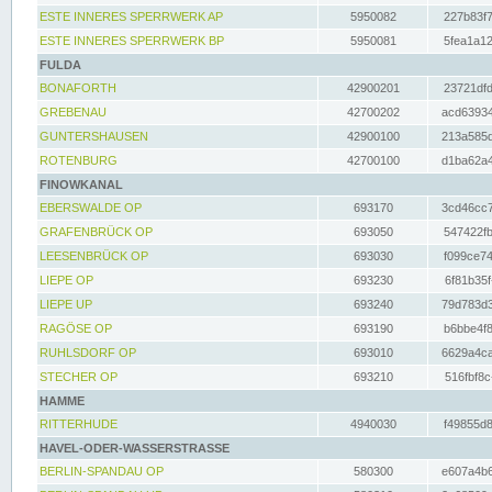
ESTE INNERES SPERRWERK AP
5950082
227b83f7
ESTE INNERES SPERRWERK BP
5950081
5fea1a12
FULDA
BONAFORTH
42900201
23721dfd
GREBENAU
42700202
acd63934
GUNTERSHAUSEN
42900100
213a585d
ROTENBURG
42700100
d1ba62a4
FINOWKANAL
EBERSWALDE OP
693170
3cd46cc7
GRAFENBRÜCK OP
693050
547422fb
LEESENBRÜCK OP
693030
f099ce74
LIEPE OP
693230
6f81b35f
LIEPE UP
693240
79d783d3
RAGÖSE OP
693190
b6bbe4f8
RUHLSDORF OP
693010
6629a4ca
STECHER OP
693210
516fbf8c
HAMME
RITTERHUDE
4940030
f49855d8
HAVEL-ODER-WASSERSTRASSE
BERLIN-SPANDAU OP
580300
e607a4b6