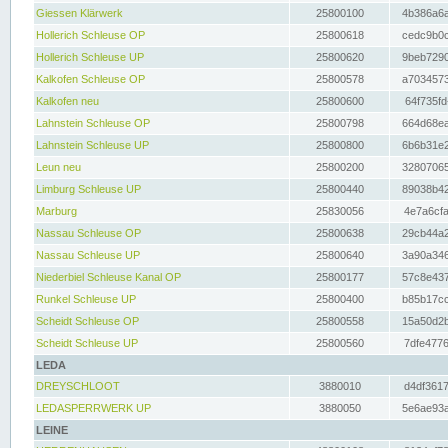
Giessen Klärwerk
25800100
4b386a6a
Hollerich Schleuse OP
25800618
cedc9b0c
Hollerich Schleuse UP
25800620
9beb7290
Kalkofen Schleuse OP
25800578
a7034573
Kalkofen neu
25800600
64f735fd
Lahnstein Schleuse OP
25800798
664d68ea
Lahnstein Schleuse UP
25800800
6b6b31e2
Leun neu
25800200
32807065
Limburg Schleuse UP
25800440
89038b42
Marburg
25830056
4e7a6cfa
Nassau Schleuse OP
25800638
29cb44a2
Nassau Schleuse UP
25800640
3a90a346
Niederbiel Schleuse Kanal OP
25800177
57c8e437
Runkel Schleuse UP
25800400
b85b17cc
Scheidt Schleuse OP
25800558
15a50d2b
Scheidt Schleuse UP
25800560
7dfe4776
LEDA
DREYSCHLOOT
3880010
d4df3617
LEDASPERRWERK UP
3880050
5e6ae93a
LEINE