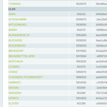
TÖNNING
9520070
00e386ac
ELBE
AKEN
502010
094b96e5
ALTENGAMME
5930070
2ee12b9a
ARTLENBURG
5930050
b3492c68
BARBY
502070
939f82ec
BLANKENESE UF
5952065
bacb459b
BLECKEDE
5930020
6aa1cd8e
BOIZENBURG
5930033
33e0bce0
BROKDORF
5970050
610ab204
BRUNSBÜTTEL MPM
5970094
d4f5f719
BUNTHAUS
5952020
ae1b91d0
COSWIG
501470
1ce53a59
CRANZ
5950070
e6b42536
CUXHAVEN STEUBENHÖFT
5990020
aad49293
DAMNATZ
5910030
c233674f
DESSAU
502000
1edc5fa4
DRESDEN
501060
70272185
DÖMITZ
5910025
6e3ea719
ELSTER
501390
c093b557