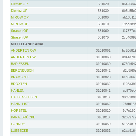
Diemitz OP
581020
d6426c42
Diemitz UP
581030
6b3b55e2
MIROW OP
581000
ab13c115
MIROW UP
581010
19cc3b9a
Strasen OP
581060
117877ec
Strasen UP
581070
2cc40997
MITTELLANDKANAL
ANDERTEN OW
31010061
bc20d819
ANDERTEN UW
31010060
dd41a7d6
BAD ESSEN
31010030
6760b547
BERENBUSCH
31010042
d2c8f60e
BRAMSCHE
31010020
bec8a6a5
BROXTEN
31010032
1125a391
HAHLEN
31010041
ac970eb0
HALDENSLEBEN
3101013
90d92801
HANN. LIST
31010062
27dfd137
HÖRSTEL
31010010
6c7c180f
KANALBRÜCKE
3101018
32b997c2
LOHNDE
31010050
516c4814
LÜBBECKE
31010031
c2aa9164