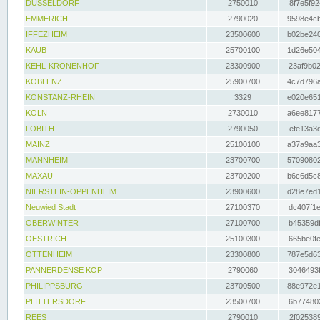
DÜSSELDORF
2750010
8f7e5f92
EMMERICH
2790020
9598e4cb
IFFEZHEIM
23500600
b02be240
KAUB
25700100
1d26e504
KEHL-KRONENHOF
23300900
23af9b02
KOBLENZ
25900700
4c7d796a
KONSTANZ-RHEIN
3329
e020e651
KÖLN
2730010
a6ee8177
LOBITH
2790050
efe13a3d
MAINZ
25100100
a37a9aa3
MANNHEIM
23700700
57090802
MAXAU
23700200
b6c6d5c8
NIERSTEIN-OPPENHEIM
23900600
d28e7ed1
Neuwied Stadt
27100370
dc407f1e
OBERWINTER
27100700
b45359df
OESTRICH
25100300
665be0fe
OTTENHEIM
23300800
787e5d63
PANNERDENSE KOP
2790060
3046493f
PHILIPPSBURG
23700500
88e972e1
PLITTERSDORF
23500700
6b774802
REES
2790010
2f025389