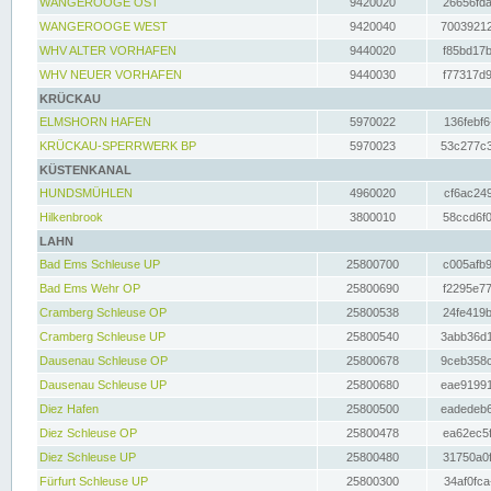
WANGEROOGE OST
9420020
26656fda
WANGEROOGE WEST
9420040
70039212
WHV ALTER VORHAFEN
9440020
f85bd17b
WHV NEUER VORHAFEN
9440030
f77317d9
KRÜCKAU
ELMSHORN HAFEN
5970022
136febf6
KRÜCKAU-SPERRWERK BP
5970023
53c277c3
KÜSTENKANAL
HUNDSMÜHLEN
4960020
cf6ac249
Hilkenbrook
3800010
58ccd6f0
LAHN
Bad Ems Schleuse UP
25800700
c005afb9
Bad Ems Wehr OP
25800690
f2295e77
Cramberg Schleuse OP
25800538
24fe419b
Cramberg Schleuse UP
25800540
3abb36d1
Dausenau Schleuse OP
25800678
9ceb358c
Dausenau Schleuse UP
25800680
eae91991
Diez Hafen
25800500
eadedeb6
Diez Schleuse OP
25800478
ea62ec5f
Diez Schleuse UP
25800480
31750a0f
Fürfurt Schleuse UP
25800300
34af0fca