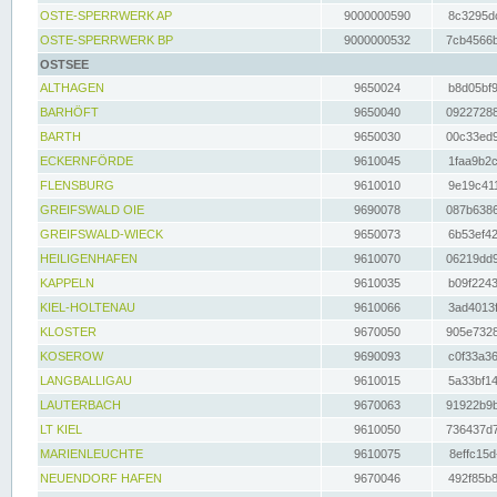
OSTE-SPERRWERK AP
9000000590
8c3295dc
OSTE-SPERRWERK BP
9000000532
7cb4566b
OSTSEE
ALTHAGEN
9650024
b8d05bf9
BARHÖFT
9650040
09227288
BARTH
9650030
00c33ed9
ECKERNFÖRDE
9610045
1faa9b2c
FLENSBURG
9610010
9e19c411
GREIFSWALD OIE
9690078
087b6386
GREIFSWALD-WIECK
9650073
6b53ef42
HEILIGENHAFEN
9610070
06219dd9
KAPPELN
9610035
b09f2243
KIEL-HOLTENAU
9610066
3ad4013f
KLOSTER
9670050
905e7328
KOSEROW
9690093
c0f33a36
LANGBALLIGAU
9610015
5a33bf14
LAUTERBACH
9670063
91922b9b
LT KIEL
9610050
736437d7
MARIENLEUCHTE
9610075
8effc15d
NEUENDORF HAFEN
9670046
492f85b8