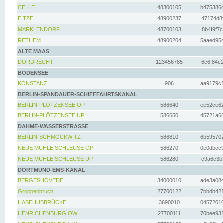
CELLE
48300105
b475386c
EITZE
48900237
47174d8f
MARKLENDORF
48700103
8b4f9f7c
RETHEM
48900204
5aaed954
ALTE MAAS
DORDRECHT
123456785
6c6f84c2
BODENSEE
KONSTANZ
906
aa9179c1
BERLIN-SPANDAUER-SCHIFFFAHRTSKANAL
BERLIN-PLÖTZENSEE OP
586640
ee52ce62
BERLIN-PLÖTZENSEE UP
586650
45721a68
DAHME-WASSERSTRASSE
BERLIN-SCHMÖCKWITZ
586810
6b595707
NEUE MÜHLE SCHLEUSE OP
586270
0e0dbcc9
NEUE MÜHLE SCHLEUSE UP
586280
c9a6c3bf
DORTMUND-EMS-KANAL
BERGESHÖVEDE
34000010
ade3a084
Groppenbruch
27700122
7bbdb421
HASEHUBBRÜCKE
3690010
04572010
HENRICHENBURG OW
27700111
70bee932