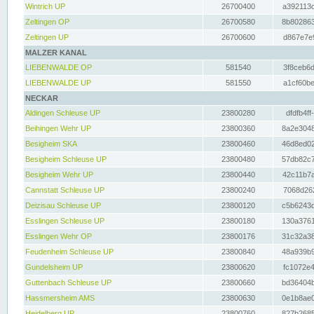
Wintrich UP
26700400
a392113c
Zeltingen OP
26700580
8b802863
Zeltingen UP
26700600
d867e7e9
MALZER KANAL
LIEBENWALDE OP
581540
3f8ceb6d
LIEBENWALDE UP
581550
a1cf60be
NECKAR
Aldingen Schleuse UP
23800280
dfdfb4ff
Beihingen Wehr UP
23800360
8a2e3048
Besigheim SKA
23800460
46d8ed02
Besigheim Schleuse UP
23800480
57db82c7
Besigheim Wehr UP
23800440
42c11b7a
Cannstatt Schleuse UP
23800240
7068d262
Deizisau Schleuse UP
23800120
c5b6243d
Esslingen Schleuse UP
23800180
130a3761
Esslingen Wehr OP
23800176
31c32a38
Feudenheim Schleuse UP
23800840
48a939b9
Gundelsheim UP
23800620
fc1072e4
Guttenbach Schleuse UP
23800660
bd36404b
Hassmersheim AMS
23800630
0e1b8ae0
Heidelberg UP
23800760
827b2685