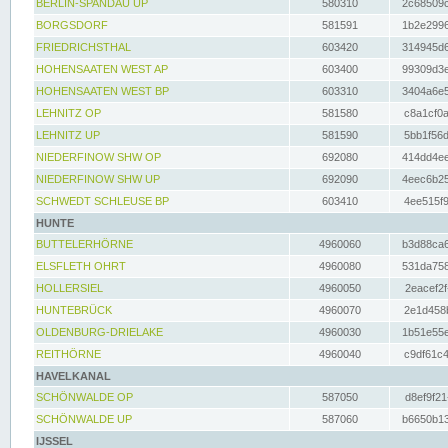
BERLIN-SPANDAU UP
580310
2c68509c
BORGSDORF
581591
1b2e2996
FRIEDRICHSTHAL
603420
314945d6
HOHENSAATEN WEST AP
603400
99309d3e
HOHENSAATEN WEST BP
603310
3404a6e5
LEHNITZ OP
581580
c8a1cf0a
LEHNITZ UP
581590
5bb1f56d
NIEDERFINOW SHW OP
692080
414dd4ee
NIEDERFINOW SHW UP
692090
4eec6b25
SCHWEDT SCHLEUSE BP
603410
4ee515f9
HUNTE
BUTTELERHÖRNE
4960060
b3d88ca6
ELSFLETH OHRT
4960080
531da758
HOLLERSIEL
4960050
2eacef2f
HUNTEBRÜCK
4960070
2e1d458b
OLDENBURG-DRIELAKE
4960030
1b51e55e
REITHÖRNE
4960040
c9df61c4
HAVELKANAL
SCHÖNWALDE OP
587050
d8ef9f21
SCHÖNWALDE UP
587060
b6650b13
IJSSEL