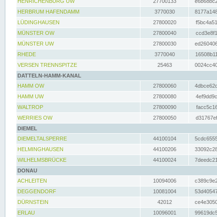
HENRICHENBURG UW
27700133
e6b68bc2
HERBRUM HAFENDAMM
3770030
8177a148
LÜDINGHAUSEN
27800020
f5bc4a51
MÜNSTER OW
27800040
ccd3e8f1
MÜNSTER UW
27800030
ed260406
RHEDE
3770040
16508b11
VERSEN TRENNSPITZE
25463
0024cc40
DATTELN-HAMM-KANAL
HAMM OW
27800060
4dbce62d
HAMM UW
27800080
4ef9dd9c
WALTROP
27800090
facc5c16
WERRIES OW
27800050
d31767ef
DIEMEL
DIEMELTALSPERRE
44100104
5cdc6555
HELMINGHAUSEN
44100206
33092c28
WILHELMSBRÜCKE
44100024
7deedc21
DONAU
ACHLEITEN
10094006
c389c9e2
DEGGENDORF
10081004
53d40547
DÜRNSTEIN
42012
ce4e3050
ERLAU
10096001
99619dc5