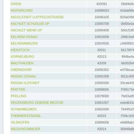
GREIN
420091
f3bf0b0b
HOFKIRCHEN
10088003
616dd98e
INGOLSTADT LUITPOLDSTRASSE
10046105
824a046b
KACHLET SCHLEUSE UP
10090708
0fd56e0a
KACHLET WEHR UP
10090408
560cf185
KELHEIM DONAU
10053009
296fc6d4
KELHEIMWINZER
10054500
c9409937
KIENSTOCK
42011
56178f74
KORNEUBURG
42013
ff44be4a
MAUTHAUSEN
42009
6b002fef
OBERNDORF
10056302
e476bcad
PASSAU DONAU
10091008
9f12c405
PASSAU ILZSTADT
10092000
33ceb441
PFATTER
10068006
f768173a
PFELLING
10078000
7fe63a95
REGENSBURG EISERNE BRÜCKE
10061007
eebd633a
SCHWABELWEIS
10062000
7644f1d7
THEBNERSTRASSL
42015
f7b5c3d3
VILSHOFEN
10089006
e6d68ab7
WILDUNGSMAUER
42014
35846b8b