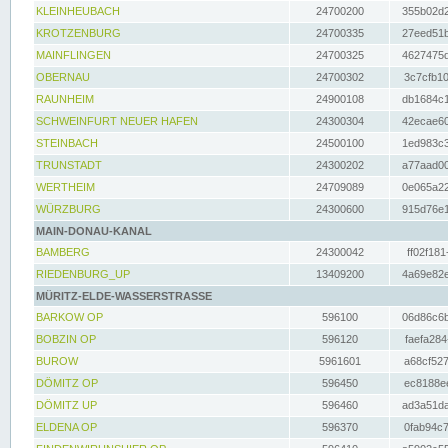
KLEINHEUBACH
24700200
355b02d2
KROTZENBURG
24700335
27eed51b
MAINFLINGEN
24700325
4627475d
OBERNAU
24700302
3c7cfb10
RAUNHEIM
24900108
db1684c1
SCHWEINFURT NEUER HAFEN
24300304
42ecae60
STEINBACH
24500100
1ed983c3
TRUNSTADT
24300202
a77aad00
WERTHEIM
24709089
0e065a22
WÜRZBURG
24300600
915d76e1
MAIN-DONAU-KANAL
BAMBERG
24300042
ff02f181
RIEDENBURG_UP
13409200
4a69e82e
MÜRITZ-ELDE-WASSERSTRASSE
BARKOW OP
596100
06d86c6b
BOBZIN OP
596120
faefa284
BUROW
5961601
a68cf527
DÖMITZ OP
596450
ec8188ee
DÖMITZ UP
596460
ad3a51da
ELDENA OP
596370
0fab94c7