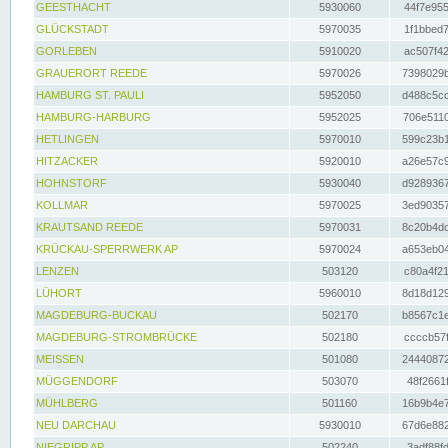
GEESTHACHT
5930060
44f7e955
GLÜCKSTADT
5970035
1f1bbed7
GORLEBEN
5910020
ac507f42
GRAUERORT REEDE
5970026
7398029b
HAMBURG ST. PAULI
5952050
d488c5cc
HAMBURG-HARBURG
5952025
706e5110
HETLINGEN
5970010
599c23b1
HITZACKER
5920010
a26e57c9
HOHNSTORF
5930040
d9289367
KOLLMAR
5970025
3ed90357
KRAUTSAND REEDE
5970031
8c20b4dc
KRÜCKAU-SPERRWERK AP
5970024
a653eb04
LENZEN
503120
c80a4f21
LÜHORT
5960010
8d18d129
MAGDEBURG-BUCKAU
502170
b8567c1e
MAGDEBURG-STROMBRÜCKE
502180
ccccb57f
MEISSEN
501080
24440872
MÜGGENDORF
503070
48f2661f
MÜHLBERG
501160
16b9b4e7
NEU DARCHAU
5930010
67d6e882
NIEGRIPP AP
502240
3adf88fd