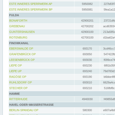
ESTE INNERES SPERRWERK AP
5950082
227b83f7
ESTE INNERES SPERRWERK BP
5950081
5fea1a12
FULDA
BONAFORTH
42900201
23721dfd
GREBENAU
42700202
acd63934
GUNTERSHAUSEN
42900100
213a585d
ROTENBURG
42700100
d1ba62a4
FINOWKANAL
EBERSWALDE OP
693170
3cd46cc7
GRAFENBRÜCK OP
693050
547422fb
LEESENBRÜCK OP
693030
f099ce74
LIEPE OP
693230
6f81b35f
LIEPE UP
693240
79d783d3
RAGÖSE OP
693190
b6bbe4f8
RUHLSDORF OP
693010
6629a4ca
STECHER OP
693210
516fbf8c
HAMME
RITTERHUDE
4940030
f49855d8
HAVEL-ODER-WASSERSTRASSE
BERLIN-SPANDAU OP
580300
e607a4b6