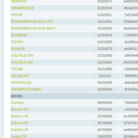
MEHRUM
31010071
be05603a
NIENBRÜGGE
31010044
864a8111
RECKE
31010011
7af19499
RODENBERGER AUE-OST
31010051
6288de60
RODENBERGER AUE-WEST
31010052
eb24b5a3
RUSBEND
31010043
c1f06401
RÜHEN
31010093
4ed5f6da
SEHNDE
31010070
ab0d9117
SÜLFELD OW
31010092
a8604e8f
SÜLFELD UW
31010091
892183d6
THUNE
31010080
42b865fb
VELSDORF
3101012
36f80081
VORSFELDE
31010090
dbb2bb9f
WARBER GRABEN
31010040
2f1080ba
MOSEL
Cochem
26900400
768df4e9
Detzem OP
26700180
c40912fd
Detzem UP
26700200
dc344605
Enkirch OP
26700880
87207dcd
Enkirch UP
26700900
ee861944
Fankel OP
26900280
68198b48