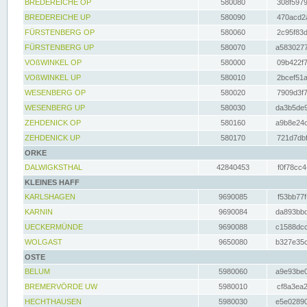
BREDEREICHE OP
580080
308f5979
BREDEREICHE UP
580090
470acd2a
FÜRSTENBERG OP
580060
2c95f83d
FÜRSTENBERG UP
580070
a5830277
VOßWINKEL OP
580000
09b422f7
VOßWINKEL UP
580010
2bcef51a
WESENBERG OP
580020
7909d3f7
WESENBERG UP
580030
da3b5de9
ZEHDENICK OP
580160
a9b8e24c
ZEHDENICK UP
580170
721d7dbf
ORKE
DALWIGKSTHAL
42840453
f0f78cc4
KLEINES HAFF
KARLSHAGEN
9690085
f53bb77f
KARNIN
9690084
da893bbd
UECKERMÜNDE
9690088
c1588dcc
WOLGAST
9650080
b327e35c
OSTE
BELUM
5980060
a9e93be0
BREMERVÖRDE UW
5980010
cf8a3ea2
HECHTHAUSEN
5980030
e5e02890