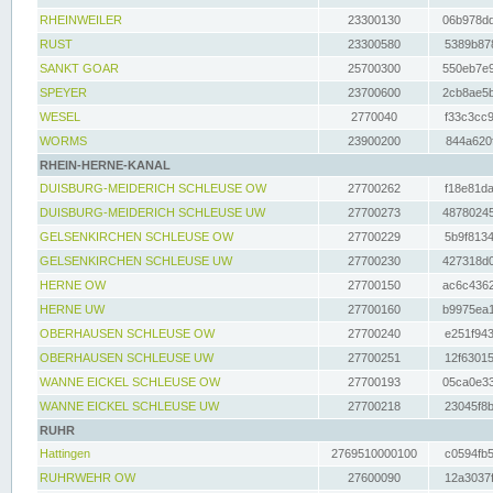
RHEINWEILER
23300130
06b978dd
RUST
23300580
5389b878
SANKT GOAR
25700300
550eb7e9
SPEYER
23700600
2cb8ae5b
WESEL
2770040
f33c3cc9
WORMS
23900200
844a620f
RHEIN-HERNE-KANAL
DUISBURG-MEIDERICH SCHLEUSE OW
27700262
f18e81da
DUISBURG-MEIDERICH SCHLEUSE UW
27700273
48780245
GELSENKIRCHEN SCHLEUSE OW
27700229
5b9f8134
GELSENKIRCHEN SCHLEUSE UW
27700230
427318d0
HERNE OW
27700150
ac6c4362
HERNE UW
27700160
b9975ea1
OBERHAUSEN SCHLEUSE OW
27700240
e251f943
OBERHAUSEN SCHLEUSE UW
27700251
12f63015
WANNE EICKEL SCHLEUSE OW
27700193
05ca0e33
WANNE EICKEL SCHLEUSE UW
27700218
23045f8b
RUHR
Hattingen
2769510000100
c0594fb5
RUHRWEHR OW
27600090
12a3037f