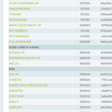
STÖR-SPERRWERK AP
5970041
d9acdbec
TANGERMÜNDE
502350
13e91b77
TORGAU
501261
83bbaedb
VOCKERODE
501480
ae93f2a5
WEHR GEESTHACHT UP
5930062
0f7f58a8
WITTENBERG
501420
070b1eb4
WITTENBERGE
503050
cbf3cd49
ZOLLENSPIEKER
5930090
3de8ea26
ELBE-LÜBECK-KANAL
BÜSSAU UP
9669040
bf7bb8e8
DONNERSCHLEUSE OP
9660049
45634232
MÖLLN
9660050
46644438
EMS
DALUM
3550040
ad357e52
DUKEGAT
3990020
7753c1fa
EMDEN NEUE SEESCHLEUSE
3970010
edfdf747
EMSHÖRN
9340010
c8af067c
FUESTRUP
3310010
3a8ed45f
KNOCK
3990010
438b565e
LEERORT
3910010
abb23dad