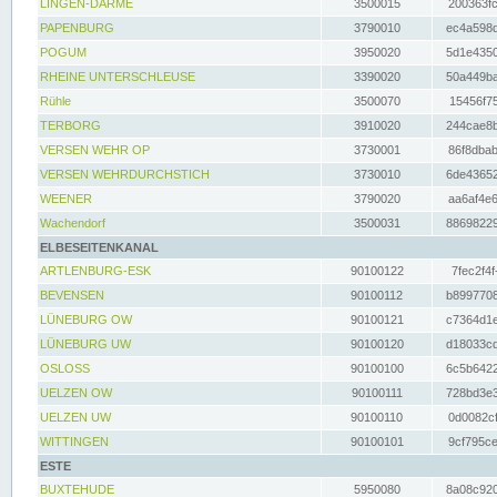
LINGEN-DARME
3500015
200363fc
PAPENBURG
3790010
ec4a598d
POGUM
3950020
5d1e4350
RHEINE UNTERSCHLEUSE
3390020
50a449ba
Rühle
3500070
15456f75
TERBORG
3910020
244cae8b
VERSEN WEHR OP
3730001
86f8dbab
VERSEN WEHRDURCHSTICH
3730010
6de43652
WEENER
3790020
aa6af4e6
Wachendorf
3500031
88698229
ELBESEITENKANAL
ARTLENBURG-ESK
90100122
7fec2f4f
BEVENSEN
90100112
b8997708
LÜNEBURG OW
90100121
c7364d1e
LÜNEBURG UW
90100120
d18033cd
OSLOSS
90100100
6c5b6422
UELZEN OW
90100111
728bd3e3
UELZEN UW
90100110
0d0082cf
WITTINGEN
90100101
9cf795ce
ESTE
BUXTEHUDE
5950080
8a08c920