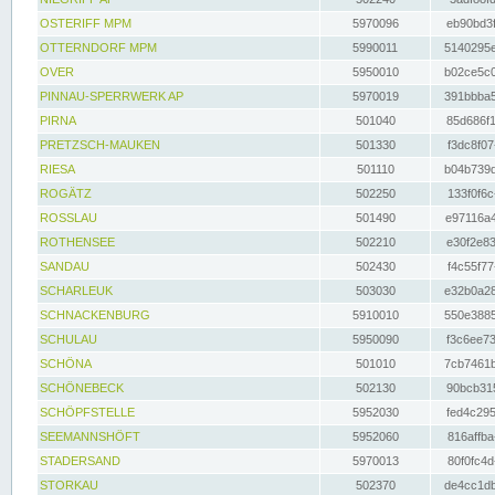
OSTERIFF MPM
5970096
eb90bd3f
OTTERNDORF MPM
5990011
5140295e
OVER
5950010
b02ce5c0
PINNAU-SPERRWERK AP
5970019
391bbba5
PIRNA
501040
85d686f1
PRETZSCH-MAUKEN
501330
f3dc8f07
RIESA
501110
b04b739d
ROGÄTZ
502250
133f0f6c
ROSSLAU
501490
e97116a4
ROTHENSEE
502210
e30f2e83
SANDAU
502430
f4c55f77
SCHARLEUK
503030
e32b0a28
SCHNACKENBURG
5910010
550e3885
SCHULAU
5950090
f3c6ee73
SCHÖNA
501010
7cb7461b
SCHÖNEBECK
502130
90bcb315
SCHÖPFSTELLE
5952030
fed4c295
SEEMANNSHÖFT
5952060
816affba
STADERSAND
5970013
80f0fc4d
STORKAU
502370
de4cc1db