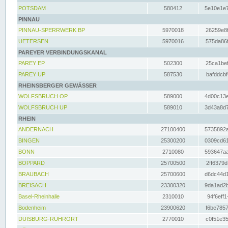
POTSDAM
580412
5e10e1e7
PINNAU
PINNAU-SPERRWERK BP
5970018
26259e8f
UETERSEN
5970016
575da86f
PAREYER VERBINDUNGSKANAL
PAREY EP
502300
25ca1bef
PAREY UP
587530
bafddcbf
RHEINSBERGER GEWÄSSER
WOLFSBRUCH OP
589000
4d00c13e
WOLFSBRUCH UP
589010
3d43a8d7
RHEIN
ANDERNACH
27100400
5735892a
BINGEN
25300200
0309cd61
BONN
2710080
593647aa
BOPPARD
25700500
2ff6379d
BRAUBACH
25700600
d6dc44d1
BREISACH
23300320
9da1ad2b
Basel-Rheinhalle
2310010
94f6eff1
Bodenheim
23900620
f6be7857
DUISBURG-RUHRORT
2770010
c0f51e35