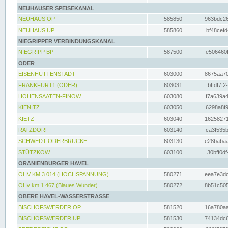
NEUHAUSER SPEISEKANAL
NEUHAUS OP
585850
963bdc26
NEUHAUS UP
585860
bf48cefd
NIEGRIPPER VERBINDUNGSKANAL
NIEGRIPP BP
587500
e506460f
ODER
EISENHÜTTENSTADT
603000
8675aa70
FRANKFURT1 (ODER)
603031
bffdf7f2
HOHENSAATEN-FINOW
603080
f7a639a4
KIENITZ
603050
6298a8f9
KIETZ
603040
16258271
RATZDORF
603140
ca3f535b
SCHWEDT-ODERBRÜCKE
603130
e28babaa
STÜTZKOW
603100
30bff0df
ORANIENBURGER HAVEL
OHV KM 3.014 (HOCHSPANNUNG)
580271
eea7e3dc
OHv km 1.467 (Blaues Wunder)
580272
8b51c505
OBERE HAVEL-WASSERSTRASSE
BISCHOFSWERDER OP
581520
16a780aa
BISCHOFSWERDER UP
581530
74134dc6