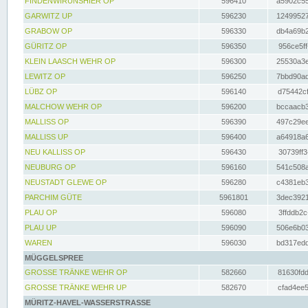
FINDENWIRUNSHIER OP
596410
a5902c55
GARWITZ UP
596230
12499527
GRABOW OP
596330
db4a69b2
GÜRITZ OP
596350
956ce5ff
KLEIN LAASCH WEHR OP
596300
25530a3e
LEWITZ OP
596250
7bbd90ad
LÜBZ OP
596140
d75442cf
MALCHOW WEHR OP
596200
bccaacb3
MALLISS OP
596390
497c29ee
MALLISS UP
596400
a64918a6
NEU KALLISS OP
596430
30739ff3
NEUBURG OP
596160
541c508a
NEUSTADT GLEWE OP
596280
c4381eb3
PARCHIM GÜTE
5961801
3dec3921
PLAU OP
596080
3ffddb2c
PLAU UP
596090
506e6b03
WAREN
596030
bd317edd
MÜGGELSPREE
GROSSE TRÄNKE WEHR OP
582660
81630fdd
GROSSE TRÄNKE WEHR UP
582670
cfad4ee5
MÜRITZ-HAVEL-WASSERSTRASSE