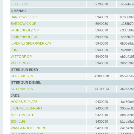
IJSSELKOP
2790070
bbaefa8e
ILMENAU
BARDOWICK OP
5940029
07830b68
BARDOWICK UP
5940030
a238b70f
FAHRENHOLZ OP
5940070
c33c3667
FAHRENHOLZ UP
5940060
bb62b28f
ILMENAU SPERRWERK AP
5940080
6b05e8dc
LÜNE
5940020
d7a8df36
WITTORF OP
5940049
eb3d4195
WITTORF UP
5940050
308c39b6
ITTER ZUR EDER
HERZHAUSEN
42800218
855205e7
ITTER ZUR DIEMEL
KOTTHAUSEN
44100013
36243256
JADE
HOOKSIELPLATE
9430020
fac30fe9
JADE-WESER-PORT
9430050
33bdec83
MELLUMPLATE
9420010
c8b9a2b6
SCHILLIG
9430030
b1cda5a0
WANGEROOGE NORD
9420030
c41d42b1