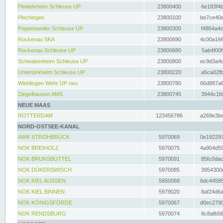
Pleidelsheim Schleuse UP
23800400
6e183f4b
Plochingen
23800100
be7ce40e
Poppenweiler Schleuse UP
23800300
f4854a4c
Rockenau SKA
23800690
4c00a166
Rockenau Schleuse UP
23800680
5ab4f00f
Schwabenheim Schleuse UP
23800800
ec9d3a4d
Untertürkheim Schleuse UP
23800220
a5ca02fb
Wieblingen Wehr UP neu
23800780
66d887a6
Ziegelhausen AMS
23800745
3944c1fd
NEUE MAAS
ROTTERDAM
123456786
a269e3be
NORD-OSTSEE-KANAL
AWK STROHBRÜCK
5970069
0e192297
NOK BREIHOLZ
5970075
4a904d59
NOK BRUNSBÜTTEL
5970091
85fc0dac
NOK DÜKERSWISCH
5970085
3954300d
NOK KIEL AUSSEN
5650068
6dc44585
NOK KIEL BINNEN
5979020
8af24d6a
NOK KÖNIGSFÖRDE
5970067
d0ec2790
NOK RENDSBURG
5970074
8c8afb56