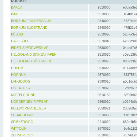
NORDSEE
BAKE A
9510063
e8daa3e2
BAKE Z
9510066
104fdc24
BORKUM FISCHERBALJE
9340020
8727ebfd
BORKUM SÜDSTRAND
9340030
478f21e9
BÜSUM
9510095
5287a3e1
DAGEBÜLL
9570040
6233e901
EIDER-SPERRWERK AP
9530010
04acd7e5
HELGOLAND BINNENHAFEN
9510070
c0ec139b
HELGOLAND SÜDHAFEN
9510075
0d8233b8
HUSUM
9530020
e114aeec
HÖRNUM
9570050
733755fd
LANGEOOG
9390010
a0c1dcb6
LIST AUF SYLT
9570070
5e92d73f
MITTELGRUND
9510132
3ff99b92
NORDERNEY RIFFGAT
9360010
c0244c0e
PELLWORM ANLEGER
9550021
2852b9ab
SCHARHÖRN
9510060
f0197bcf
SPIEKEROOG
9410010
662c4b5e
WITTDÜN
9570010
9c4c11f2
ZEHNERLOCH
9510010
e574d0af