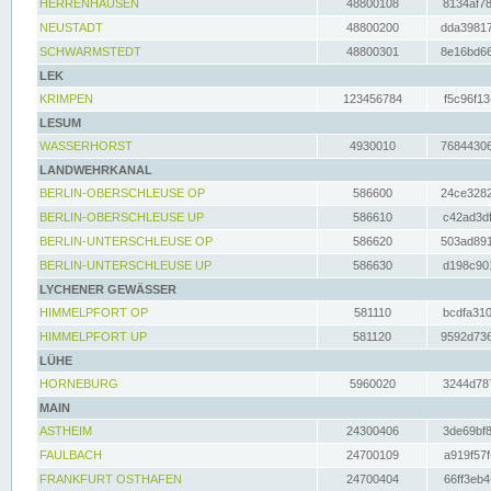
HERRENHAUSEN
48800108
8134af78
NEUSTADT
48800200
dda39817
SCHWARMSTEDT
48800301
8e16bd66
LEK
KRIMPEN
123456784
f5c96f13
LESUM
WASSERHORST
4930010
76844306
LANDWEHRKANAL
BERLIN-OBERSCHLEUSE OP
586600
24ce3282
BERLIN-OBERSCHLEUSE UP
586610
c42ad3df
BERLIN-UNTERSCHLEUSE OP
586620
503ad891
BERLIN-UNTERSCHLEUSE UP
586630
d198c901
LYCHENER GEWÄSSER
HIMMELPFORT OP
581110
bcdfa310
HIMMELPFORT UP
581120
9592d736
LÜHE
HORNEBURG
5960020
3244d787
MAIN
ASTHEIM
24300406
3de69bf8
FAULBACH
24700109
a919f57f
FRANKFURT OSTHAFEN
24700404
66ff3eb4