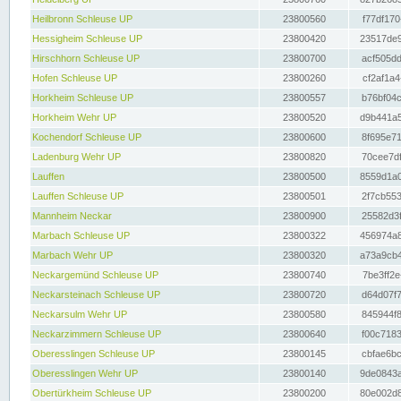
Heilbronn Schleuse UP
23800560
f77df170
Hessigheim Schleuse UP
23800420
23517de9
Hirschhorn Schleuse UP
23800700
acf505dd
Hofen Schleuse UP
23800260
cf2af1a4
Horkheim Schleuse UP
23800557
b76bf04c
Horkheim Wehr UP
23800520
d9b441a5
Kochendorf Schleuse UP
23800600
8f695e71
Ladenburg Wehr UP
23800820
70cee7df
Lauffen
23800500
8559d1a0
Lauffen Schleuse UP
23800501
2f7cb553
Mannheim Neckar
23800900
25582d3f
Marbach Schleuse UP
23800322
456974a8
Marbach Wehr UP
23800320
a73a9cb4
Neckargemünd Schleuse UP
23800740
7be3ff2e
Neckarsteinach Schleuse UP
23800720
d64d07f7
Neckarsulm Wehr UP
23800580
845944f8
Neckarzimmern Schleuse UP
23800640
f00c7183
Oberesslingen Schleuse UP
23800145
cbfae6bc
Oberesslingen Wehr UP
23800140
9de0843a
Obertürkheim Schleuse UP
23800200
80e002d8