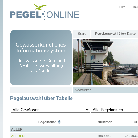
Hilfe
Link
Start
Pegelauswahl über Karte
Newsletter
Pegelauswahl über Tabelle
Pegelname
Nummer
UU
ALLER
AHLDEN
48900102
522286e2