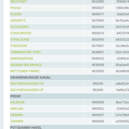
NEUSTADT
9610080
3f0b6b74
Prerow
9650027
7d50c68c
RUDEN
9690077
1fa822e6
SASSNITZ
9670065
9e7b2a4d
SCHLESWIG
9610040
09370c05
STAHLBRODE
9650070
340707f4
STRALSUND
9650043
b9163121
THIESSOW
9670067
d1c9bb3c
TIMMENDORF POEL
9630007
d22c341b
WARNEMÜNDE
9640015
220ff4c6
WISMAR-BAUMHAUS
9630008
95a0ab45
WITTOWER FÄHRE
9670055
4b348b56
ORANIENBURGER KANAL
SACHSENHAUSEN OP
580240
adbd3144
SACHSENHAUSEN UP
581840
0a6fe221
PEENE
AALBUDE
9660009
8ba772ed
ANKLAM
9660001
22fd01e0
DEMMIN
9660007
b7e238e8
JARMEN
9660005
a3328262
POTSDAMER HAVEL