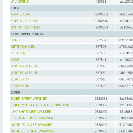
WILHERING
420061
aec23fd6
EDER
AFFOLDERN
42800502
ab9d5a42
EDERTALSPERRE
42800310
c6e9f744
SCHMITTLOTHEIM
42800309
d2155fa6
ELBE-HAVEL-KANAL
BURG
587507
831ad501
DETERSHAGEN
587505
a7b1eda9
GENTHIN
587535
e9e7f20c
KADE
587541
e4f29379
WUSTERWITZ OP
587540
c6a12d34
WUSTERWITZ UP
587550
3bfcf759
ZERBEN OP
587510
64c37072
ZERBEN UP
587520
532d8718
EIDER
EIDER-SPERRWERK BP
9520081
8ac85e6c
FRIEDRICHSTADT STRASSENBRÜCKE
9520060
721313e7
LEXFÄHRE OBERWASSER
9520020
86c5688f
LEXFÄHRE UNTERWASSER
9520030
7f01fbd8
NORDFELD OBERWASSER
9520040
61394669
NORDFELD UNTERWASSER
9520050
cb93548e