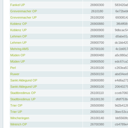
Fankel UP
26900300
583420a8
Grevenmacher OP
2610180
6e72bebf
Grevenmacher UP
26100200
69308142
Koblenz OP
26900880
3f64ff08
Koblenz UP
26900900
9dbcac54
Lehmen OP
26900680
d0abe01a
Lehmen UP
26900700
dc1bb420
Mehring AMS
26700100
4c1b6f17
Müden OP
26900480
a5c880a3
Müden UP
26900500
edc67ca3
Perl
26100100
c263ea53
Ruwer
26500150
abd34ee6
Sankt Aldegund OP
26900080
e4d6a271
Sankt Aldegund UP
26900100
20640279
Stadtbredimus OP
26100110
cceb7060
Stadtbredimus UP
26100130
dfdf753b
Trier OP
26500080
9d2b4126
Trier UP
26500100
3bec53ca
Wincheringen
26100140
bb5560fc
Wintrich OP
26700380
cb4789e4