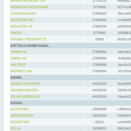
HENRICHENBURG UW
27700133
e6b68bc2
HERBRUM HAFENDAMM
3770030
8177a148
LÜDINGHAUSEN
27800020
f5bc4a51
MÜNSTER OW
27800040
ccd3e8f1
MÜNSTER UW
27800030
ed260406
RHEDE
3770040
16508b11
VERSEN TRENNSPITZE
25463
0024cc40
DATTELN-HAMM-KANAL
HAMM OW
27800060
4dbce62d
HAMM UW
27800080
4ef9dd9c
WALTROP
27800090
facc5c16
WERRIES OW
27800050
d31767ef
DIEMEL
DIEMELTALSPERRE
44100104
5cdc6555
HELMINGHAUSEN
44100206
33092c28
WILHELMSBRÜCKE
44100024
7deedc21
DONAU
ACHLEITEN
10094006
c389c9e2
DEGGENDORF
10081004
53d40547
DÜRNSTEIN
42012
ce4e3050
ERLAU
10096001
99619dc5