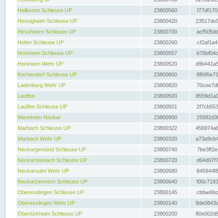
Heilbronn Schleuse UP
23800560
f77df170
Hessigheim Schleuse UP
23800420
23517de9
Hirschhorn Schleuse UP
23800700
acf505dd
Hofen Schleuse UP
23800260
cf2af1a4
Horkheim Schleuse UP
23800557
b76bf04c
Horkheim Wehr UP
23800520
d9b441a5
Kochendorf Schleuse UP
23800600
8f695e71
Ladenburg Wehr UP
23800820
70cee7df
Lauffen
23800500
8559d1a0
Lauffen Schleuse UP
23800501
2f7cb553
Mannheim Neckar
23800900
25582d3f
Marbach Schleuse UP
23800322
456974a8
Marbach Wehr UP
23800320
a73a9cb4
Neckargemünd Schleuse UP
23800740
7be3ff2e
Neckarsteinach Schleuse UP
23800720
d64d07f7
Neckarsulm Wehr UP
23800580
845944f8
Neckarzimmern Schleuse UP
23800640
f00c7183
Oberesslingen Schleuse UP
23800145
cbfae6bc
Oberesslingen Wehr UP
23800140
9de0843a
Obertürkheim Schleuse UP
23800200
80e002d8