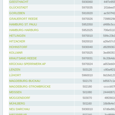
GEESTHACHT
5930060
44f7e955
GLÜCKSTADT
5970035
1f1bbed7
GORLEBEN
5910020
ac507f42
GRAUERORT REEDE
5970026
7398029b
HAMBURG ST. PAULI
5952050
d488c5cc
HAMBURG-HARBURG
5952025
706e5110
HETLINGEN
5970010
599c23b1
HITZACKER
5920010
a26e57c9
HOHNSTORF
5930040
d9289367
KOLLMAR
5970025
3ed90357
KRAUTSAND REEDE
5970031
8c20b4dc
KRÜCKAU-SPERRWERK AP
5970024
a653eb04
LENZEN
503120
c80a4f21
LÜHORT
5960010
8d18d129
MAGDEBURG-BUCKAU
502170
b8567c1e
MAGDEBURG-STROMBRÜCKE
502180
ccccb57f
MEISSEN
501080
24440872
MÜGGENDORF
503070
48f2661f
MÜHLBERG
501160
16b9b4e7
NEU DARCHAU
5930010
67d6e882
NIEGRIPP AP
502240
3adf88fd