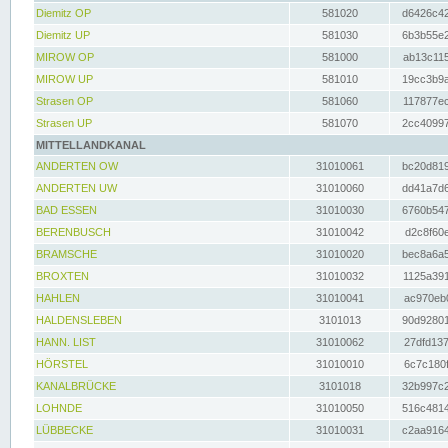
Diemitz OP
581020
d6426c42
Diemitz UP
581030
6b3b55e2
MIROW OP
581000
ab13c115
MIROW UP
581010
19cc3b9a
Strasen OP
581060
117877ec
Strasen UP
581070
2cc40997
MITTELLANDKANAL
ANDERTEN OW
31010061
bc20d819
ANDERTEN UW
31010060
dd41a7d6
BAD ESSEN
31010030
6760b547
BERENBUSCH
31010042
d2c8f60e
BRAMSCHE
31010020
bec8a6a5
BROXTEN
31010032
1125a391
HAHLEN
31010041
ac970eb0
HALDENSLEBEN
3101013
90d92801
HANN. LIST
31010062
27dfd137
HÖRSTEL
31010010
6c7c180f
KANALBRÜCKE
3101018
32b997c2
LOHNDE
31010050
516c4814
LÜBBECKE
31010031
c2aa9164