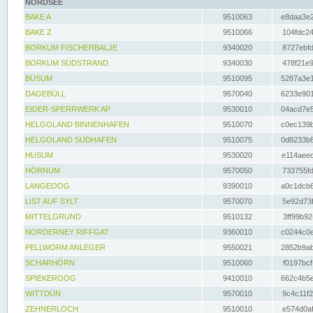
NORDSEE
BAKE A
9510063
e8daa3e2
BAKE Z
9510066
104fdc24
BORKUM FISCHERBALJE
9340020
8727ebfd
BORKUM SÜDSTRAND
9340030
478f21e9
BÜSUM
9510095
5287a3e1
DAGEBÜLL
9570040
6233e901
EIDER-SPERRWERK AP
9530010
04acd7e5
HELGOLAND BINNENHAFEN
9510070
c0ec139b
HELGOLAND SÜDHAFEN
9510075
0d8233b8
HUSUM
9530020
e114aeec
HÖRNUM
9570050
733755fd
LANGEOOG
9390010
a0c1dcb6
LIST AUF SYLT
9570070
5e92d73f
MITTELGRUND
9510132
3ff99b92
NORDERNEY RIFFGAT
9360010
c0244c0e
PELLWORM ANLEGER
9550021
2852b9ab
SCHARHÖRN
9510060
f0197bcf
SPIEKEROOG
9410010
662c4b5e
WITTDÜN
9570010
9c4c11f2
ZEHNERLOCH
9510010
e574d0af