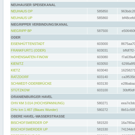
NEUHAUSER SPEISEKANAL
NEUHAUS OP
585850
963bdc26
NEUHAUS UP
585860
bf48cefd
NIEGRIPPER VERBINDUNGSKANAL
NIEGRIPP BP
587500
e506460f
ODER
EISENHÜTTENSTADT
603000
8675aa70
FRANKFURT1 (ODER)
603031
bffdf7f2
HOHENSAATEN-FINOW
603080
f7a639a4
KIENITZ
603050
6298a8f9
KIETZ
603040
16258271
RATZDORF
603140
ca3f535b
SCHWEDT-ODERBRÜCKE
603130
e28babaa
STÜTZKOW
603100
30bff0df
ORANIENBURGER HAVEL
OHV KM 3.014 (HOCHSPANNUNG)
580271
eea7e3dc
OHv km 1.467 (Blaues Wunder)
580272
8b51c505
OBERE HAVEL-WASSERSTRASSE
BISCHOFSWERDER OP
581520
16a780aa
BISCHOFSWERDER UP
581530
74134dc6