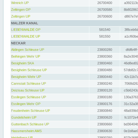
Wintrich UP
26700400
a392113c
Zeltingen OP
26700580
8b802863
Zeltingen UP
26700600
d867e7e9
MALZER KANAL
LIEBENWALDE OP
581540
3f8ceb6d
LIEBENWALDE UP
581550
a1cf60be
NECKAR
Aldingen Schleuse UP
23800280
dfdfb4ff
Beihingen Wehr UP
23800360
8a2e3048
Besigheim SKA
23800460
46d8ed02
Besigheim Schleuse UP
23800480
57db82c7
Besigheim Wehr UP
23800440
42c11b7a
Cannstatt Schleuse UP
23800240
7068d262
Deizisau Schleuse UP
23800120
c5b6243d
Esslingen Schleuse UP
23800180
130a3761
Esslingen Wehr OP
23800176
31c32a38
Feudenheim Schleuse UP
23800840
48a939b9
Gundelsheim UP
23800620
fc1072e4
Guttenbach Schleuse UP
23800660
bd36404b
Hassmersheim AMS
23800630
0e1b8ae0
Heidelberg UP
23800760
827b2685