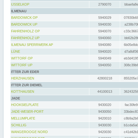
IJSSELKOP
2790070
bbaefa8e
ILMENAU
BARDOWICK OP
5940029
07830b68
BARDOWICK UP
5940030
a238b70f
FAHRENHOLZ OP
5940070
c33c3667
FAHRENHOLZ UP
5940060
bb62b28f
ILMENAU SPERRWERK AP
5940080
6b05e8dc
LÜNE
5940020
d7a8df36
WITTORF OP
5940049
eb3d4195
WITTORF UP
5940050
308c39b6
ITTER ZUR EDER
HERZHAUSEN
42800218
855205e7
ITTER ZUR DIEMEL
KOTTHAUSEN
44100013
36243256
JADE
HOOKSIELPLATE
9430020
fac30fe9
JADE-WESER-PORT
9430050
33bdec83
MELLUMPLATE
9420010
c8b9a2b6
SCHILLIG
9430030
b1cda5a0
WANGEROOGE NORD
9420030
c41d42b1