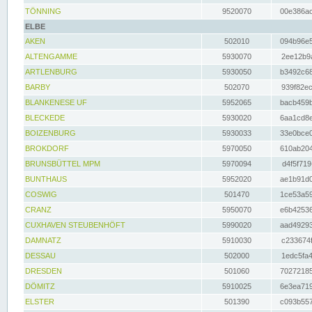
TÖNNING
9520070
00e386ac
ELBE
AKEN
502010
094b96e5
ALTENGAMME
5930070
2ee12b9a
ARTLENBURG
5930050
b3492c68
BARBY
502070
939f82ec
BLANKENESE UF
5952065
bacb459b
BLECKEDE
5930020
6aa1cd8e
BOIZENBURG
5930033
33e0bce0
BROKDORF
5970050
610ab204
BRUNSBÜTTEL MPM
5970094
d4f5f719
BUNTHAUS
5952020
ae1b91d0
COSWIG
501470
1ce53a59
CRANZ
5950070
e6b42536
CUXHAVEN STEUBENHÖFT
5990020
aad49293
DAMNATZ
5910030
c233674f
DESSAU
502000
1edc5fa4
DRESDEN
501060
70272185
DÖMITZ
5910025
6e3ea719
ELSTER
501390
c093b557