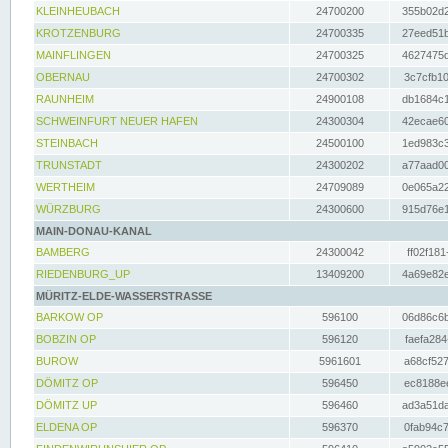
KLEINHEUBACH
24700200
355b02d2
KROTZENBURG
24700335
27eed51b
MAINFLINGEN
24700325
4627475d
OBERNAU
24700302
3c7cfb10
RAUNHEIM
24900108
db1684c1
SCHWEINFURT NEUER HAFEN
24300304
42ecae60
STEINBACH
24500100
1ed983c3
TRUNSTADT
24300202
a77aad00
WERTHEIM
24709089
0e065a22
WÜRZBURG
24300600
915d76e1
MAIN-DONAU-KANAL
BAMBERG
24300042
ff02f181
RIEDENBURG_UP
13409200
4a69e82e
MÜRITZ-ELDE-WASSERSTRASSE
BARKOW OP
596100
06d86c6b
BOBZIN OP
596120
faefa284
BUROW
5961601
a68cf527
DÖMITZ OP
596450
ec8188ee
DÖMITZ UP
596460
ad3a51da
ELDENA OP
596370
0fab94c7