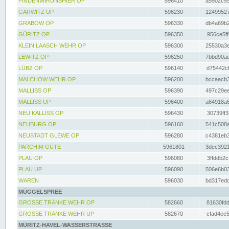
FINDENWIRUNSHIER OP
596410
a5902c55
GARWITZ UP
596230
12499527
GRABOW OP
596330
db4a69b2
GÜRITZ OP
596350
956ce5ff
KLEIN LAASCH WEHR OP
596300
25530a3e
LEWITZ OP
596250
7bbd90ad
LÜBZ OP
596140
d75442cf
MALCHOW WEHR OP
596200
bccaacb3
MALLISS OP
596390
497c29ee
MALLISS UP
596400
a64918a6
NEU KALLISS OP
596430
30739ff3
NEUBURG OP
596160
541c508a
NEUSTADT GLEWE OP
596280
c4381eb3
PARCHIM GÜTE
5961801
3dec3921
PLAU OP
596080
3ffddb2c
PLAU UP
596090
506e6b03
WAREN
596030
bd317edd
MÜGGELSPREE
GROSSE TRÄNKE WEHR OP
582660
81630fdd
GROSSE TRÄNKE WEHR UP
582670
cfad4ee5
MÜRITZ-HAVEL-WASSERSTRASSE