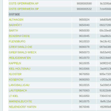
OSTE-SPERRWERK AP
9000000590
8c3295dc
OSTE-SPERRWERK BP
9000000532
7cb4566b
OSTSEE
ALTHAGEN
9650024
b8d05bf9
BARHÖFT
9650040
09227288
BARTH
9650030
00c33ed9
ECKERNFÖRDE
9610045
1faa9b2c
FLENSBURG
9610010
9e19c411
GREIFSWALD OIE
9690078
087b6386
GREIFSWALD-WIECK
9650073
6b53ef42
HEILIGENHAFEN
9610070
06219dd9
KAPPELN
9610035
b09f2243
KIEL-HOLTENAU
9610066
3ad4013f
KLOSTER
9670050
905e7328
KOSEROW
9690093
c0f33a36
LANGBALLIGAU
9610015
5a33bf14
LAUTERBACH
9670063
91922b9b
LT KIEL
9610050
736437d7
MARIENLEUCHTE
9610075
8effc15d
NEUENDORF HAFEN
9670046
492f85b8