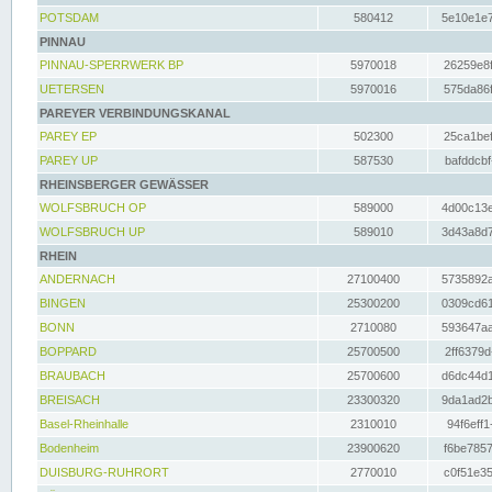
POTSDAM
580412
5e10e1e7
PINNAU
PINNAU-SPERRWERK BP
5970018
26259e8f
UETERSEN
5970016
575da86f
PAREYER VERBINDUNGSKANAL
PAREY EP
502300
25ca1bef
PAREY UP
587530
bafddcbf
RHEINSBERGER GEWÄSSER
WOLFSBRUCH OP
589000
4d00c13e
WOLFSBRUCH UP
589010
3d43a8d7
RHEIN
ANDERNACH
27100400
5735892a
BINGEN
25300200
0309cd61
BONN
2710080
593647aa
BOPPARD
25700500
2ff6379d
BRAUBACH
25700600
d6dc44d1
BREISACH
23300320
9da1ad2b
Basel-Rheinhalle
2310010
94f6eff1
Bodenheim
23900620
f6be7857
DUISBURG-RUHRORT
2770010
c0f51e35