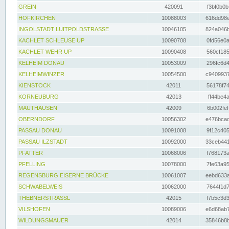
GREIN
420091
f3bf0b0b
HOFKIRCHEN
10088003
616dd98e
INGOLSTADT LUITPOLDSTRASSE
10046105
824a046b
KACHLET SCHLEUSE UP
10090708
0fd56e0a
KACHLET WEHR UP
10090408
560cf185
KELHEIM DONAU
10053009
296fc6d4
KELHEIMWINZER
10054500
c9409937
KIENSTOCK
42011
56178f74
KORNEUBURG
42013
ff44be4a
MAUTHAUSEN
42009
6b002fef
OBERNDORF
10056302
e476bcad
PASSAU DONAU
10091008
9f12c405
PASSAU ILZSTADT
10092000
33ceb441
PFATTER
10068006
f768173a
PFELLING
10078000
7fe63a95
REGENSBURG EISERNE BRÜCKE
10061007
eebd633a
SCHWABELWEIS
10062000
7644f1d7
THEBNERSTRASSL
42015
f7b5c3d3
VILSHOFEN
10089006
e6d68ab7
WILDUNGSMAUER
42014
35846b8b