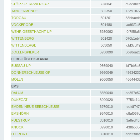
STÖR-SPERRWERK AP
5970041
d9acdbec
TANGERMÜNDE
502350
13e91b77
TORGAU
501261
83bbaedb
VOCKERODE
501480
ae93f2a5
WEHR GEESTHACHT UP
5930062
0f7f58a8
WITTENBERG
501420
070b1eb4
WITTENBERGE
503050
cbf3cd49
ZOLLENSPIEKER
5930090
3de8ea26
ELBE-LÜBECK-KANAL
BÜSSAU UP
9669040
bf7bb8e8
DONNERSCHLEUSE OP
9660049
45634232
MÖLLN
9660050
46644438
EMS
DALUM
3550040
ad357e52
DUKEGAT
3990020
7753c1fa
EMDEN NEUE SEESCHLEUSE
3970010
edfdf747
EMSHÖRN
9340010
c8af067c
FUESTRUP
3310010
3a8ed45f
KNOCK
3990010
438b565e
LEERORT
3910010
abb23dad