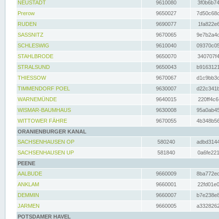
NEUSTADT
9610080
3f0b6b74
Prerow
9650027
7d50c68c
RUDEN
9690077
1fa822e6
SASSNITZ
9670065
9e7b2a4d
SCHLESWIG
9610040
09370c05
STAHLBRODE
9650070
340707f4
STRALSUND
9650043
b9163121
THIESSOW
9670067
d1c9bb3c
TIMMENDORF POEL
9630007
d22c341b
WARNEMÜNDE
9640015
220ff4c6
WISMAR-BAUMHAUS
9630008
95a0ab45
WITTOWER FÄHRE
9670055
4b348b56
ORANIENBURGER KANAL
SACHSENHAUSEN OP
580240
adbd3144
SACHSENHAUSEN UP
581840
0a6fe221
PEENE
AALBUDE
9660009
8ba772ed
ANKLAM
9660001
22fd01e0
DEMMIN
9660007
b7e238e8
JARMEN
9660005
a3328262
POTSDAMER HAVEL