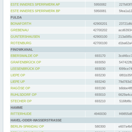
ESTE INNERES SPERRWERK AP
5950082
227b83f7
ESTE INNERES SPERRWERK BP
5950081
5fea1a12
FULDA
BONAFORTH
42900201
23721dfd
GREBENAU
42700202
acd63934
GUNTERSHAUSEN
42900100
213a585d
ROTENBURG
42700100
d1ba62a4
FINOWKANAL
EBERSWALDE OP
693170
3cd46cc7
GRAFENBRÜCK OP
693050
547422fb
LEESENBRÜCK OP
693030
f099ce74
LIEPE OP
693230
6f81b35f
LIEPE UP
693240
79d783d3
RAGÖSE OP
693190
b6bbe4f8
RUHLSDORF OP
693010
6629a4ca
STECHER OP
693210
516fbf8c
HAMME
RITTERHUDE
4940030
f49855d8
HAVEL-ODER-WASSERSTRASSE
BERLIN-SPANDAU OP
580300
e607a4b6