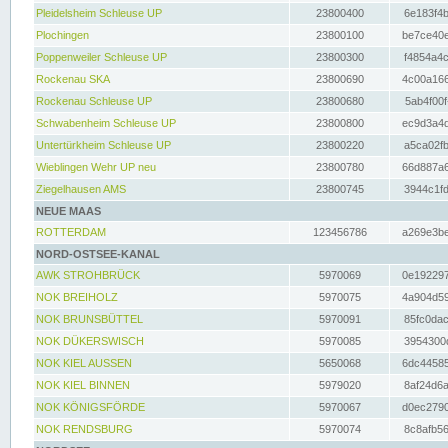
Pleidelsheim Schleuse UP
23800400
6e183f4b
Plochingen
23800100
be7ce40e
Poppenweiler Schleuse UP
23800300
f4854a4c
Rockenau SKA
23800690
4c00a166
Rockenau Schleuse UP
23800680
5ab4f00f
Schwabenheim Schleuse UP
23800800
ec9d3a4d
Untertürkheim Schleuse UP
23800220
a5ca02fb
Wieblingen Wehr UP neu
23800780
66d887a6
Ziegelhausen AMS
23800745
3944c1fd
NEUE MAAS
ROTTERDAM
123456786
a269e3be
NORD-OSTSEE-KANAL
AWK STROHBRÜCK
5970069
0e192297
NOK BREIHOLZ
5970075
4a904d59
NOK BRUNSBÜTTEL
5970091
85fc0dac
NOK DÜKERSWISCH
5970085
3954300d
NOK KIEL AUSSEN
5650068
6dc44585
NOK KIEL BINNEN
5979020
8af24d6a
NOK KÖNIGSFÖRDE
5970067
d0ec2790
NOK RENDSBURG
5970074
8c8afb56