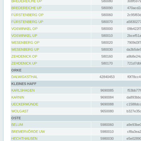
BREDEREICHE OP
580080
308f5979
BREDEREICHE UP
580090
470acd2a
FÜRSTENBERG OP
580060
2c95f83d
FÜRSTENBERG UP
580070
a5830277
VOßWINKEL OP
580000
09b422f7
VOßWINKEL UP
580010
2bcef51a
WESENBERG OP
580020
7909d3f7
WESENBERG UP
580030
da3b5de9
ZEHDENICK OP
580160
a9b8e24c
ZEHDENICK UP
580170
721d7dbf
ORKE
DALWIGKSTHAL
42840453
f0f78cc4
KLEINES HAFF
KARLSHAGEN
9690085
f53bb77f
KARNIN
9690084
da893bbd
UECKERMÜNDE
9690088
c1588dcc
WOLGAST
9650080
b327e35c
OSTE
BELUM
5980060
a9e93be0
BREMERVÖRDE UW
5980010
cf8a3ea2
HECHTHAUSEN
5980030
e5e02890