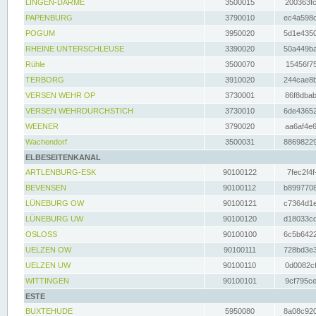
LINGEN-DARME
3500015
200363fc
PAPENBURG
3790010
ec4a598d
POGUM
3950020
5d1e4350
RHEINE UNTERSCHLEUSE
3390020
50a449ba
Rühle
3500070
15456f75
TERBORG
3910020
244cae8b
VERSEN WEHR OP
3730001
86f8dbab
VERSEN WEHRDURCHSTICH
3730010
6de43652
WEENER
3790020
aa6af4e6
Wachendorf
3500031
88698229
ELBESEITENKANAL
ARTLENBURG-ESK
90100122
7fec2f4f
BEVENSEN
90100112
b8997708
LÜNEBURG OW
90100121
c7364d1e
LÜNEBURG UW
90100120
d18033cd
OSLOSS
90100100
6c5b6422
UELZEN OW
90100111
728bd3e3
UELZEN UW
90100110
0d0082cf
WITTINGEN
90100101
9cf795ce
ESTE
BUXTEHUDE
5950080
8a08c920