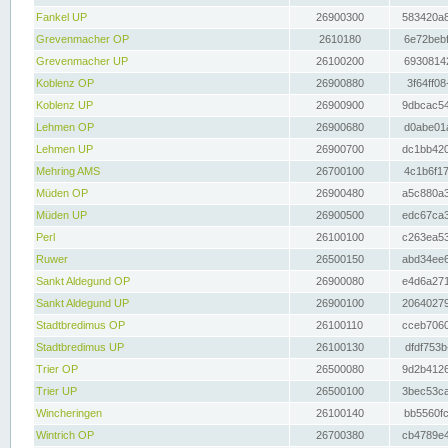
Fankel UP
26900300
583420a8
Grevenmacher OP
2610180
6e72bebf
Grevenmacher UP
26100200
69308142
Koblenz OP
26900880
3f64ff08
Koblenz UP
26900900
9dbcac54
Lehmen OP
26900680
d0abe01a
Lehmen UP
26900700
dc1bb420
Mehring AMS
26700100
4c1b6f17
Müden OP
26900480
a5c880a3
Müden UP
26900500
edc67ca3
Perl
26100100
c263ea53
Ruwer
26500150
abd34ee6
Sankt Aldegund OP
26900080
e4d6a271
Sankt Aldegund UP
26900100
20640279
Stadtbredimus OP
26100110
cceb7060
Stadtbredimus UP
26100130
dfdf753b
Trier OP
26500080
9d2b4126
Trier UP
26500100
3bec53ca
Wincheringen
26100140
bb5560fc
Wintrich OP
26700380
cb4789e4