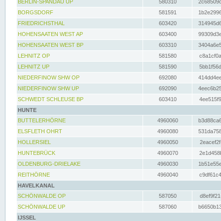
BERLIN-SPANDAU UP
580310
2c68509c
BORGSDORF
581591
1b2e2996
FRIEDRICHSTHAL
603420
314945d6
HOHENSAATEN WEST AP
603400
99309d3e
HOHENSAATEN WEST BP
603310
3404a6e5
LEHNITZ OP
581580
c8a1cf0a
LEHNITZ UP
581590
5bb1f56d
NIEDERFINOW SHW OP
692080
414dd4ee
NIEDERFINOW SHW UP
692090
4eec6b25
SCHWEDT SCHLEUSE BP
603410
4ee515f9
HUNTE
BUTTELERHÖRNE
4960060
b3d88ca6
ELSFLETH OHRT
4960080
531da758
HOLLERSIEL
4960050
2eacef2f
HUNTEBRÜCK
4960070
2e1d458b
OLDENBURG-DRIELAKE
4960030
1b51e55e
REITHÖRNE
4960040
c9df61c4
HAVELKANAL
SCHÖNWALDE OP
587050
d8ef9f21
SCHÖNWALDE UP
587060
b6650b13
IJSSEL