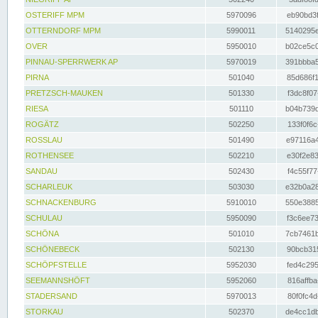
OSTERIFF MPM
5970096
eb90bd3f
OTTERNDORF MPM
5990011
5140295e
OVER
5950010
b02ce5c0
PINNAU-SPERRWERK AP
5970019
391bbba5
PIRNA
501040
85d686f1
PRETZSCH-MAUKEN
501330
f3dc8f07
RIESA
501110
b04b739d
ROGÄTZ
502250
133f0f6c
ROSSLAU
501490
e97116a4
ROTHENSEE
502210
e30f2e83
SANDAU
502430
f4c55f77
SCHARLEUK
503030
e32b0a28
SCHNACKENBURG
5910010
550e3885
SCHULAU
5950090
f3c6ee73
SCHÖNA
501010
7cb7461b
SCHÖNEBECK
502130
90bcb315
SCHÖPFSTELLE
5952030
fed4c295
SEEMANNSHÖFT
5952060
816affba
STADERSAND
5970013
80f0fc4d
STORKAU
502370
de4cc1db