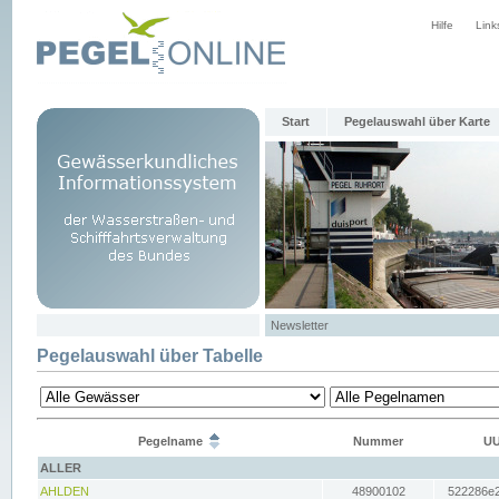
Hilfe
Link
Start
Pegelauswahl über Karte
Newsletter
Pegelauswahl über Tabelle
Pegelname
Nummer
UU
ALLER
AHLDEN
48900102
522286e2