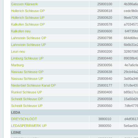
Giessen Klärwerk
25800100
4b386a6a
Hollerich Schleuse OP
25800618
cedc9b0c
Hollerich Schleuse UP
25800620
9beb7290
Kalkofen Schleuse OP
25800578
a7034573
Kalkofen neu
25800600
64f735fd
Lahnstein Schleuse OP
25800798
664d68ea
Lahnstein Schleuse UP
25800800
6b6b31e2
Leun neu
25800200
32807065
Limburg Schleuse UP
25800440
89038b42
Marburg
25830056
4e7a6cfa
Nassau Schleuse OP
25800638
29cb44a2
Nassau Schleuse UP
25800640
3a90a346
Niederbiel Schleuse Kanal OP
25800177
57c8e437
Runkel Schleuse UP
25800400
b85b17cc
Scheidt Schleuse OP
25800558
15a50d2b
Scheidt Schleuse UP
25800560
7dfe4776
LEDA
DREYSCHLOOT
3880010
d4df3617
LEDASPERRWERK UP
3880050
5e6ae93a
LEINE