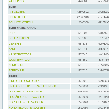
WILHERING
420061
aec23fd6
EDER
AFFOLDERN
42800502
ab9d5a42
EDERTALSPERRE
42800310
c6e9f744
SCHMITTLOTHEIM
42800309
d2155fa6
ELBE-HAVEL-KANAL
BURG
587507
831ad501
DETERSHAGEN
587505
a7b1eda9
GENTHIN
587535
e9e7f20c
KADE
587541
e4f29379
WUSTERWITZ OP
587540
c6a12d34
WUSTERWITZ UP
587550
3bfcf759
ZERBEN OP
587510
64c37072
ZERBEN UP
587520
532d8718
EIDER
EIDER-SPERRWERK BP
9520081
8ac85e6c
FRIEDRICHSTADT STRASSENBRÜCKE
9520060
721313e7
LEXFÄHRE OBERWASSER
9520020
86c5688f
LEXFÄHRE UNTERWASSER
9520030
7f01fbd8
NORDFELD OBERWASSER
9520040
61394669
NORDFELD UNTERWASSER
9520050
cb93548e