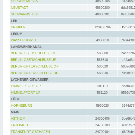
HERRENHAUSEN
48800108
8134af78
NEUSTADT
48800200
dda39817
SCHWARMSTEDT
48800301
8e16bd66
LEK
KRIMPEN
123456784
f5c96f13
LESUM
WASSERHORST
4930010
76844306
LANDWEHRKANAL
BERLIN-OBERSCHLEUSE OP
586600
24ce3282
BERLIN-OBERSCHLEUSE UP
586610
c42ad3df
BERLIN-UNTERSCHLEUSE OP
586620
503ad891
BERLIN-UNTERSCHLEUSE UP
586630
d198c901
LYCHENER GEWÄSSER
HIMMELPFORT OP
581110
bcdfa310
HIMMELPFORT UP
581120
9592d736
LÜHE
HORNEBURG
5960020
3244d787
MAIN
ASTHEIM
24300406
3de69bf8
FAULBACH
24700109
a919f57f
FRANKFURT OSTHAFEN
24700404
66ff3eb4