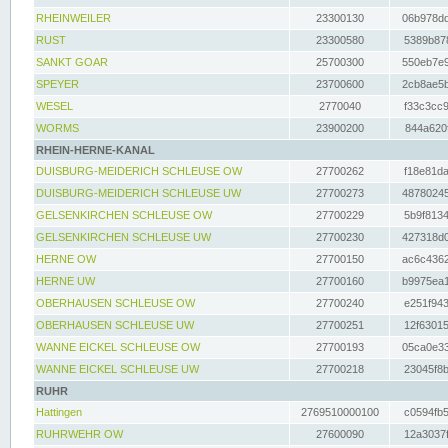
RHEINWEILER
23300130
06b978dd
RUST
23300580
5389b878
SANKT GOAR
25700300
550eb7e9
SPEYER
23700600
2cb8ae5b
WESEL
2770040
f33c3cc9
WORMS
23900200
844a620f
RHEIN-HERNE-KANAL
DUISBURG-MEIDERICH SCHLEUSE OW
27700262
f18e81da
DUISBURG-MEIDERICH SCHLEUSE UW
27700273
48780245
GELSENKIRCHEN SCHLEUSE OW
27700229
5b9f8134
GELSENKIRCHEN SCHLEUSE UW
27700230
427318d0
HERNE OW
27700150
ac6c4362
HERNE UW
27700160
b9975ea1
OBERHAUSEN SCHLEUSE OW
27700240
e251f943
OBERHAUSEN SCHLEUSE UW
27700251
12f63015
WANNE EICKEL SCHLEUSE OW
27700193
05ca0e33
WANNE EICKEL SCHLEUSE UW
27700218
23045f8b
RUHR
Hattingen
2769510000100
c0594fb5
RUHRWEHR OW
27600090
12a3037f