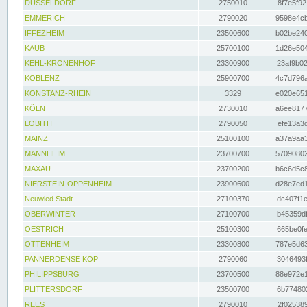
DÜSSELDORF
2750010
8f7e5f92
EMMERICH
2790020
9598e4cb
IFFEZHEIM
23500600
b02be240
KAUB
25700100
1d26e504
KEHL-KRONENHOF
23300900
23af9b02
KOBLENZ
25900700
4c7d796a
KONSTANZ-RHEIN
3329
e020e651
KÖLN
2730010
a6ee8177
LOBITH
2790050
efe13a3d
MAINZ
25100100
a37a9aa3
MANNHEIM
23700700
57090802
MAXAU
23700200
b6c6d5c8
NIERSTEIN-OPPENHEIM
23900600
d28e7ed1
Neuwied Stadt
27100370
dc407f1e
OBERWINTER
27100700
b45359df
OESTRICH
25100300
665be0fe
OTTENHEIM
23300800
787e5d63
PANNERDENSE KOP
2790060
3046493f
PHILIPPSBURG
23700500
88e972e1
PLITTERSDORF
23500700
6b774802
REES
2790010
2f025389