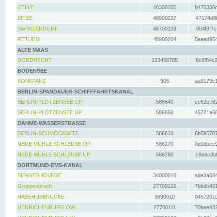
CELLE
48300105
b475386c
EITZE
48900237
47174d8f
MARKLENDORF
48700103
8b4f9f7c
RETHEM
48900204
5aaed954
ALTE MAAS
DORDRECHT
123456785
6c6f84c2
BODENSEE
KONSTANZ
906
aa9179c1
BERLIN-SPANDAUER-SCHIFFFAHRTSKANAL
BERLIN-PLÖTZENSEE OP
586640
ee52ce62
BERLIN-PLÖTZENSEE UP
586650
45721a68
DAHME-WASSERSTRASSE
BERLIN-SCHMÖCKWITZ
586810
6b595707
NEUE MÜHLE SCHLEUSE OP
586270
0e0dbcc9
NEUE MÜHLE SCHLEUSE UP
586280
c9a6c3bf
DORTMUND-EMS-KANAL
BERGESHÖVEDE
34000010
ade3a084
Groppenbruch
27700122
7bbdb421
HASEHUBBRÜCKE
3690010
04572010
HENRICHENBURG OW
27700111
70bee932