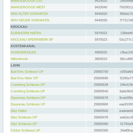
WANGEROOGE OST
9420020
26656fda
WANGEROOGE WEST
9420040
70039212
WHV ALTER VORHAFEN
9440020
f85bd17b
WHV NEUER VORHAFEN
9440030
f77317d9
KRÜCKAU
ELMSHORN HAFEN
5970022
136febf6
KRÜCKAU-SPERRWERK BP
5970023
53c277c3
KÜSTENKANAL
HUNDSMÜHLEN
4960020
cf6ac249
Hilkenbrook
3800010
58ccd6f0
LAHN
Bad Ems Schleuse UP
25800700
c005afb9
Bad Ems Wehr OP
25800690
f2295e77
Cramberg Schleuse OP
25800538
24fe419b
Cramberg Schleuse UP
25800540
3abb36d1
Dausenau Schleuse OP
25800678
9ceb358c
Dausenau Schleuse UP
25800680
eae91991
Diez Hafen
25800500
eadedeb6
Diez Schleuse OP
25800478
ea62ec5f
Diez Schleuse UP
25800480
31750a0f
Fürfurt Schleuse UP
25800300
34af0fca