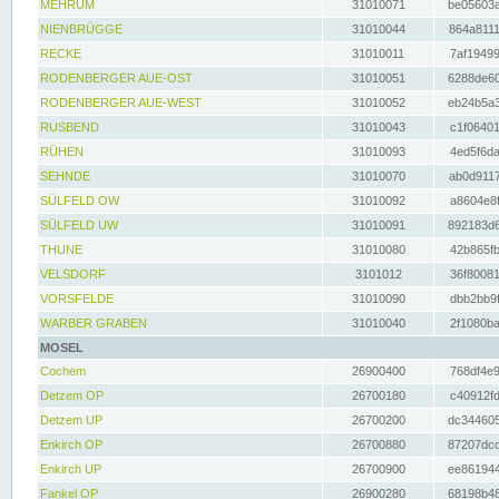
MEHRUM
31010071
be05603a
NIENBRÜGGE
31010044
864a8111
RECKE
31010011
7af19499
RODENBERGER AUE-OST
31010051
6288de60
RODENBERGER AUE-WEST
31010052
eb24b5a3
RUSBEND
31010043
c1f06401
RÜHEN
31010093
4ed5f6da
SEHNDE
31010070
ab0d9117
SÜLFELD OW
31010092
a8604e8f
SÜLFELD UW
31010091
892183d6
THUNE
31010080
42b865fb
VELSDORF
3101012
36f80081
VORSFELDE
31010090
dbb2bb9f
WARBER GRABEN
31010040
2f1080ba
MOSEL
Cochem
26900400
768df4e9
Detzem OP
26700180
c40912fd
Detzem UP
26700200
dc344605
Enkirch OP
26700880
87207dcd
Enkirch UP
26700900
ee861944
Fankel OP
26900280
68198b48