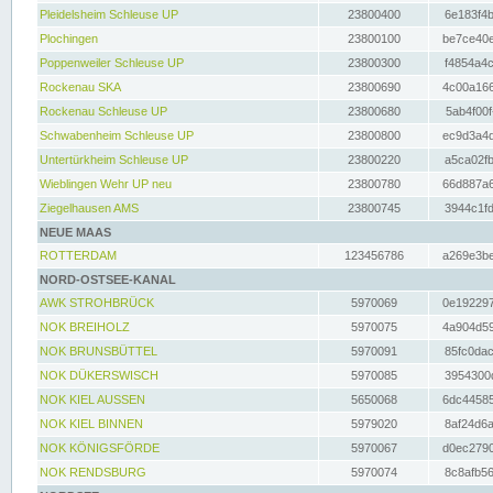
Pleidelsheim Schleuse UP
23800400
6e183f4b
Plochingen
23800100
be7ce40e
Poppenweiler Schleuse UP
23800300
f4854a4c
Rockenau SKA
23800690
4c00a166
Rockenau Schleuse UP
23800680
5ab4f00f
Schwabenheim Schleuse UP
23800800
ec9d3a4d
Untertürkheim Schleuse UP
23800220
a5ca02fb
Wieblingen Wehr UP neu
23800780
66d887a6
Ziegelhausen AMS
23800745
3944c1fd
NEUE MAAS
ROTTERDAM
123456786
a269e3be
NORD-OSTSEE-KANAL
AWK STROHBRÜCK
5970069
0e192297
NOK BREIHOLZ
5970075
4a904d59
NOK BRUNSBÜTTEL
5970091
85fc0dac
NOK DÜKERSWISCH
5970085
3954300d
NOK KIEL AUSSEN
5650068
6dc44585
NOK KIEL BINNEN
5979020
8af24d6a
NOK KÖNIGSFÖRDE
5970067
d0ec2790
NOK RENDSBURG
5970074
8c8afb56