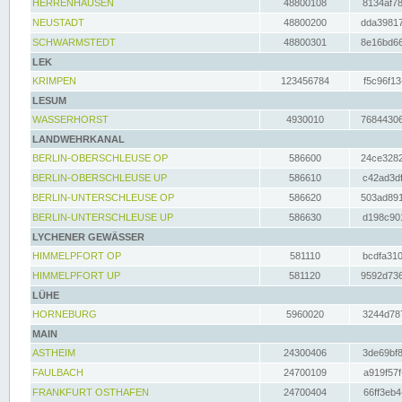
HERRENHAUSEN
48800108
8134af78
NEUSTADT
48800200
dda39817
SCHWARMSTEDT
48800301
8e16bd66
LEK
KRIMPEN
123456784
f5c96f13
LESUM
WASSERHORST
4930010
76844306
LANDWEHRKANAL
BERLIN-OBERSCHLEUSE OP
586600
24ce3282
BERLIN-OBERSCHLEUSE UP
586610
c42ad3df
BERLIN-UNTERSCHLEUSE OP
586620
503ad891
BERLIN-UNTERSCHLEUSE UP
586630
d198c901
LYCHENER GEWÄSSER
HIMMELPFORT OP
581110
bcdfa310
HIMMELPFORT UP
581120
9592d736
LÜHE
HORNEBURG
5960020
3244d787
MAIN
ASTHEIM
24300406
3de69bf8
FAULBACH
24700109
a919f57f
FRANKFURT OSTHAFEN
24700404
66ff3eb4