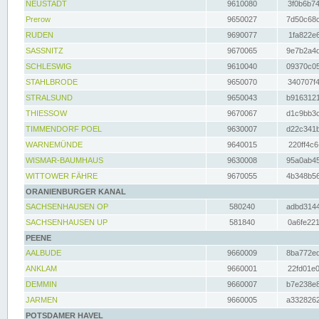
NEUSTADT
9610080
3f0b6b74
Prerow
9650027
7d50c68c
RUDEN
9690077
1fa822e6
SASSNITZ
9670065
9e7b2a4d
SCHLESWIG
9610040
09370c05
STAHLBRODE
9650070
340707f4
STRALSUND
9650043
b9163121
THIESSOW
9670067
d1c9bb3c
TIMMENDORF POEL
9630007
d22c341b
WARNEMÜNDE
9640015
220ff4c6
WISMAR-BAUMHAUS
9630008
95a0ab45
WITTOWER FÄHRE
9670055
4b348b56
ORANIENBURGER KANAL
SACHSENHAUSEN OP
580240
adbd3144
SACHSENHAUSEN UP
581840
0a6fe221
PEENE
AALBUDE
9660009
8ba772ed
ANKLAM
9660001
22fd01e0
DEMMIN
9660007
b7e238e8
JARMEN
9660005
a3328262
POTSDAMER HAVEL