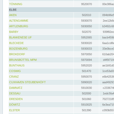
TÖNNING
9520070
00e386ac
ELBE
AKEN
502010
094b96e5
ALTENGAMME
5930070
2ee12b9a
ARTLENBURG
5930050
b3492c68
BARBY
502070
939f82ec
BLANKENESE UF
5952065
bacb459b
BLECKEDE
5930020
6aa1cd8e
BOIZENBURG
5930033
33e0bce0
BROKDORF
5970050
610ab204
BRUNSBÜTTEL MPM
5970094
d4f5f719
BUNTHAUS
5952020
ae1b91d0
COSWIG
501470
1ce53a59
CRANZ
5950070
e6b42536
CUXHAVEN STEUBENHÖFT
5990020
aad49293
DAMNATZ
5910030
c233674f
DESSAU
502000
1edc5fa4
DRESDEN
501060
70272185
DÖMITZ
5910025
6e3ea719
ELSTER
501390
c093b557