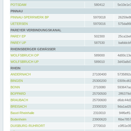
POTSDAM
580412
5e10e1e7
PINNAU
PINNAU-SPERRWERK BP
5970018
26259e8f
UETERSEN
5970016
575da86f
PAREYER VERBINDUNGSKANAL
PAREY EP
502300
25ca1bef
PAREY UP
587530
bafddcbf
RHEINSBERGER GEWÄSSER
WOLFSBRUCH OP
589000
4d00c13e
WOLFSBRUCH UP
589010
3d43a8d7
RHEIN
ANDERNACH
27100400
5735892a
BINGEN
25300200
0309cd61
BONN
2710080
593647aa
BOPPARD
25700500
2ff6379d
BRAUBACH
25700600
d6dc44d1
BREISACH
23300320
9da1ad2b
Basel-Rheinhalle
2310010
94f6eff1
Bodenheim
23900620
f6be7857
DUISBURG-RUHRORT
2770010
c0f51e35