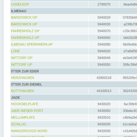
IJSSELKOP
2790070
bbaefa8e
ILMENAU
BARDOWICK OP
5940029
07830b68
BARDOWICK UP
5940030
a238b70f
FAHRENHOLZ OP
5940070
c33c3667
FAHRENHOLZ UP
5940060
bb62b28f
ILMENAU SPERRWERK AP
5940080
6b05e8dc
LÜNE
5940020
d7a8df36
WITTORF OP
5940049
eb3d4195
WITTORF UP
5940050
308c39b6
ITTER ZUR EDER
HERZHAUSEN
42800218
855205e7
ITTER ZUR DIEMEL
KOTTHAUSEN
44100013
36243256
JADE
HOOKSIELPLATE
9430020
fac30fe9
JADE-WESER-PORT
9430050
33bdec83
MELLUMPLATE
9420010
c8b9a2b6
SCHILLIG
9430030
b1cda5a0
WANGEROOGE NORD
9420030
c41d42b1