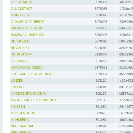
GEESTHACHT
5930060
44f7e955
GLÜCKSTADT
5970035
1f1bbed7
GORLEBEN
5910020
ac507f42
GRAUERORT REEDE
5970026
7398029b
HAMBURG ST. PAULI
5952050
d488c5cc
HAMBURG-HARBURG
5952025
706e5110
HETLINGEN
5970010
599c23b1
HITZACKER
5920010
a26e57c9
HOHNSTORF
5930040
d9289367
KOLLMAR
5970025
3ed90357
KRAUTSAND REEDE
5970031
8c20b4dc
KRÜCKAU-SPERRWERK AP
5970024
a653eb04
LENZEN
503120
c80a4f21
LÜHORT
5960010
8d18d129
MAGDEBURG-BUCKAU
502170
b8567c1e
MAGDEBURG-STROMBRÜCKE
502180
ccccb57f
MEISSEN
501080
24440872
MÜGGENDORF
503070
48f2661f
MÜHLBERG
501160
16b9b4e7
NEU DARCHAU
5930010
67d6e882
NIEGRIPP AP
502240
3adf88fd