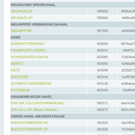
NEUHAUSER SPEISEKANAL
NEUHAUS OP
585850
963bdc26
NEUHAUS UP
585860
bf48cefd
NIEGRIPPER VERBINDUNGSKANAL
NIEGRIPP BP
587500
e506460f
ODER
EISENHÜTTENSTADT
603000
8675aa70
FRANKFURT1 (ODER)
603031
bffdf7f2
HOHENSAATEN-FINOW
603080
f7a639a4
KIENITZ
603050
6298a8f9
KIETZ
603040
16258271
RATZDORF
603140
ca3f535b
SCHWEDT-ODERBRÜCKE
603130
e28babaa
STÜTZKOW
603100
30bff0df
ORANIENBURGER HAVEL
OHV KM 3.014 (HOCHSPANNUNG)
580271
eea7e3dc
OHv km 1.467 (Blaues Wunder)
580272
8b51c505
OBERE HAVEL-WASSERSTRASSE
BISCHOFSWERDER OP
581520
16a780aa
BISCHOFSWERDER UP
581530
74134dc6