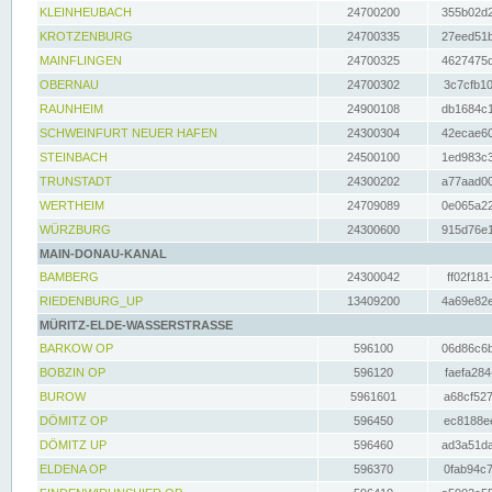
KLEINHEUBACH
24700200
355b02d2
KROTZENBURG
24700335
27eed51b
MAINFLINGEN
24700325
4627475d
OBERNAU
24700302
3c7cfb10
RAUNHEIM
24900108
db1684c1
SCHWEINFURT NEUER HAFEN
24300304
42ecae60
STEINBACH
24500100
1ed983c3
TRUNSTADT
24300202
a77aad00
WERTHEIM
24709089
0e065a22
WÜRZBURG
24300600
915d76e1
MAIN-DONAU-KANAL
BAMBERG
24300042
ff02f181
RIEDENBURG_UP
13409200
4a69e82e
MÜRITZ-ELDE-WASSERSTRASSE
BARKOW OP
596100
06d86c6b
BOBZIN OP
596120
faefa284
BUROW
5961601
a68cf527
DÖMITZ OP
596450
ec8188ee
DÖMITZ UP
596460
ad3a51da
ELDENA OP
596370
0fab94c7