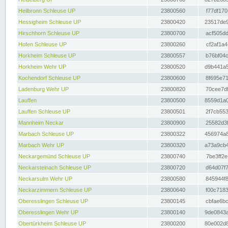
Heilbronn Schleuse UP
23800560
f77df170
Hessigheim Schleuse UP
23800420
23517de9
Hirschhorn Schleuse UP
23800700
acf505dd
Hofen Schleuse UP
23800260
cf2af1a4
Horkheim Schleuse UP
23800557
b76bf04c
Horkheim Wehr UP
23800520
d9b441a5
Kochendorf Schleuse UP
23800600
8f695e71
Ladenburg Wehr UP
23800820
70cee7df
Lauffen
23800500
8559d1a0
Lauffen Schleuse UP
23800501
2f7cb553
Mannheim Neckar
23800900
25582d3f
Marbach Schleuse UP
23800322
456974a8
Marbach Wehr UP
23800320
a73a9cb4
Neckargemünd Schleuse UP
23800740
7be3ff2e
Neckarsteinach Schleuse UP
23800720
d64d07f7
Neckarsulm Wehr UP
23800580
845944f8
Neckarzimmern Schleuse UP
23800640
f00c7183
Oberesslingen Schleuse UP
23800145
cbfae6bc
Oberesslingen Wehr UP
23800140
9de0843a
Obertürkheim Schleuse UP
23800200
80e002d8