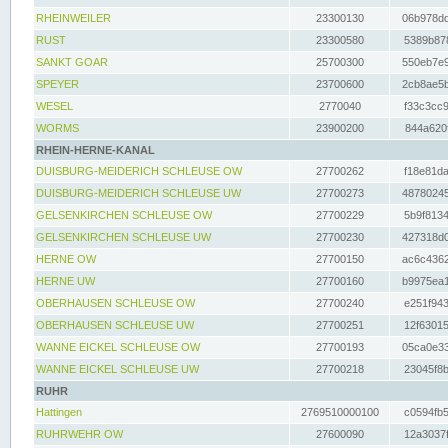
RHEINWEILER
23300130
06b978dd
RUST
23300580
5389b878
SANKT GOAR
25700300
550eb7e9
SPEYER
23700600
2cb8ae5b
WESEL
2770040
f33c3cc9
WORMS
23900200
844a620f
RHEIN-HERNE-KANAL
DUISBURG-MEIDERICH SCHLEUSE OW
27700262
f18e81da
DUISBURG-MEIDERICH SCHLEUSE UW
27700273
48780245
GELSENKIRCHEN SCHLEUSE OW
27700229
5b9f8134
GELSENKIRCHEN SCHLEUSE UW
27700230
427318d0
HERNE OW
27700150
ac6c4362
HERNE UW
27700160
b9975ea1
OBERHAUSEN SCHLEUSE OW
27700240
e251f943
OBERHAUSEN SCHLEUSE UW
27700251
12f63015
WANNE EICKEL SCHLEUSE OW
27700193
05ca0e33
WANNE EICKEL SCHLEUSE UW
27700218
23045f8b
RUHR
Hattingen
2769510000100
c0594fb5
RUHRWEHR OW
27600090
12a3037f