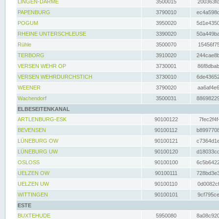
LINGEN-DARME
3500015
200363fc
PAPENBURG
3790010
ec4a598d
POGUM
3950020
5d1e4350
RHEINE UNTERSCHLEUSE
3390020
50a449ba
Rühle
3500070
15456f75
TERBORG
3910020
244cae8b
VERSEN WEHR OP
3730001
86f8dbab
VERSEN WEHRDURCHSTICH
3730010
6de43652
WEENER
3790020
aa6af4e6
Wachendorf
3500031
88698229
ELBESEITENKANAL
ARTLENBURG-ESK
90100122
7fec2f4f
BEVENSEN
90100112
b8997708
LÜNEBURG OW
90100121
c7364d1e
LÜNEBURG UW
90100120
d18033cd
OSLOSS
90100100
6c5b6422
UELZEN OW
90100111
728bd3e3
UELZEN UW
90100110
0d0082cf
WITTINGEN
90100101
9cf795ce
ESTE
BUXTEHUDE
5950080
8a08c920