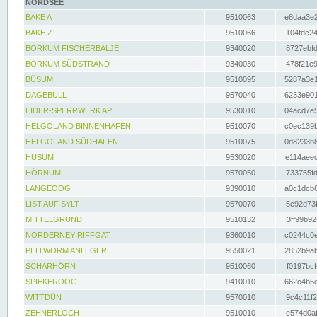
NORDSEE
BAKE A
9510063
e8daa3e2
BAKE Z
9510066
104fdc24
BORKUM FISCHERBALJE
9340020
8727ebfd
BORKUM SÜDSTRAND
9340030
478f21e9
BÜSUM
9510095
5287a3e1
DAGEBÜLL
9570040
6233e901
EIDER-SPERRWERK AP
9530010
04acd7e5
HELGOLAND BINNENHAFEN
9510070
c0ec139b
HELGOLAND SÜDHAFEN
9510075
0d8233b8
HUSUM
9530020
e114aeec
HÖRNUM
9570050
733755fd
LANGEOOG
9390010
a0c1dcb6
LIST AUF SYLT
9570070
5e92d73f
MITTELGRUND
9510132
3ff99b92
NORDERNEY RIFFGAT
9360010
c0244c0e
PELLWORM ANLEGER
9550021
2852b9ab
SCHARHÖRN
9510060
f0197bcf
SPIEKEROOG
9410010
662c4b5e
WITTDÜN
9570010
9c4c11f2
ZEHNERLOCH
9510010
e574d0af