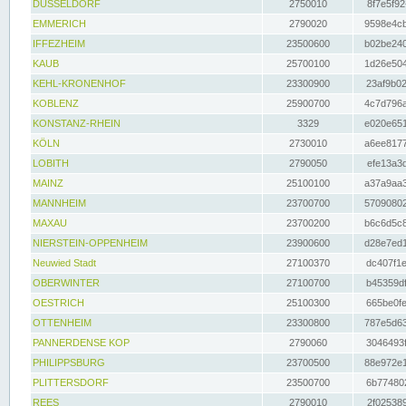
DÜSSELDORF
2750010
8f7e5f92
EMMERICH
2790020
9598e4cb
IFFEZHEIM
23500600
b02be240
KAUB
25700100
1d26e504
KEHL-KRONENHOF
23300900
23af9b02
KOBLENZ
25900700
4c7d796a
KONSTANZ-RHEIN
3329
e020e651
KÖLN
2730010
a6ee8177
LOBITH
2790050
efe13a3d
MAINZ
25100100
a37a9aa3
MANNHEIM
23700700
57090802
MAXAU
23700200
b6c6d5c8
NIERSTEIN-OPPENHEIM
23900600
d28e7ed1
Neuwied Stadt
27100370
dc407f1e
OBERWINTER
27100700
b45359df
OESTRICH
25100300
665be0fe
OTTENHEIM
23300800
787e5d63
PANNERDENSE KOP
2790060
3046493f
PHILIPPSBURG
23700500
88e972e1
PLITTERSDORF
23500700
6b774802
REES
2790010
2f025389