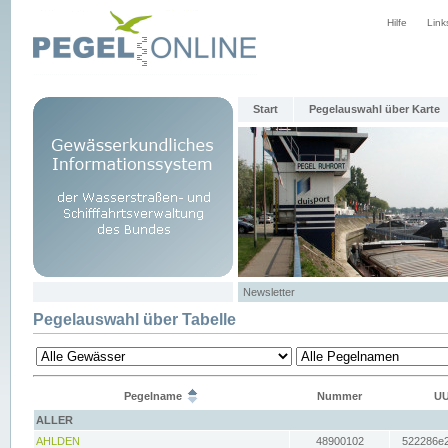
Hilfe
Link
Start
Pegelauswahl über Karte
Newsletter
Pegelauswahl über Tabelle
Pegelname
Nummer
UU
ALLER
AHLDEN
48900102
522286e2