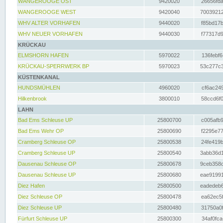
WANGEROOGE OST
9420020
26656fda
WANGEROOGE WEST
9420040
70039212
WHV ALTER VORHAFEN
9440020
f85bd17b
WHV NEUER VORHAFEN
9440030
f77317d9
KRÜCKAU
ELMSHORN HAFEN
5970022
136febf6
KRÜCKAU-SPERRWERK BP
5970023
53c277c3
KÜSTENKANAL
HUNDSMÜHLEN
4960020
cf6ac249
Hilkenbrook
3800010
58ccd6f0
LAHN
Bad Ems Schleuse UP
25800700
c005afb9
Bad Ems Wehr OP
25800690
f2295e77
Cramberg Schleuse OP
25800538
24fe419b
Cramberg Schleuse UP
25800540
3abb36d1
Dausenau Schleuse OP
25800678
9ceb358c
Dausenau Schleuse UP
25800680
eae91991
Diez Hafen
25800500
eadedeb6
Diez Schleuse OP
25800478
ea62ec5f
Diez Schleuse UP
25800480
31750a0f
Fürfurt Schleuse UP
25800300
34af0fca