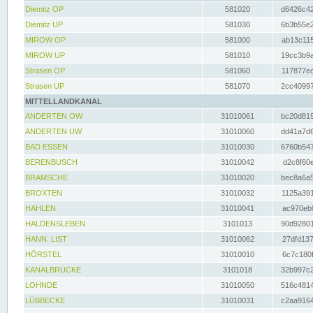
Diemitz OP
581020
d6426c42
Diemitz UP
581030
6b3b55e2
MIROW OP
581000
ab13c115
MIROW UP
581010
19cc3b9a
Strasen OP
581060
117877ec
Strasen UP
581070
2cc40997
MITTELLANDKANAL
ANDERTEN OW
31010061
bc20d819
ANDERTEN UW
31010060
dd41a7d6
BAD ESSEN
31010030
6760b547
BERENBUSCH
31010042
d2c8f60e
BRAMSCHE
31010020
bec8a6a5
BROXTEN
31010032
1125a391
HAHLEN
31010041
ac970eb0
HALDENSLEBEN
3101013
90d92801
HANN. LIST
31010062
27dfd137
HÖRSTEL
31010010
6c7c180f
KANALBRÜCKE
3101018
32b997c2
LOHNDE
31010050
516c4814
LÜBBECKE
31010031
c2aa9164