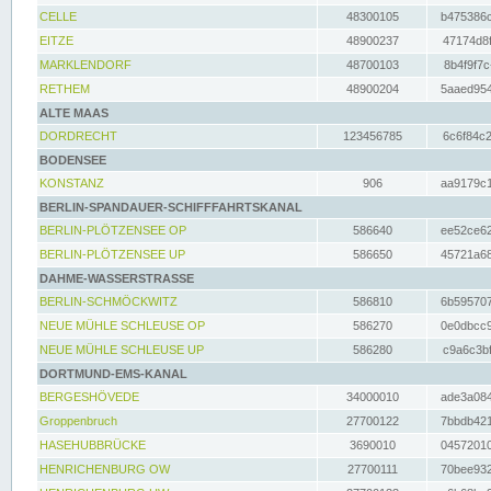
CELLE
48300105
b475386c
EITZE
48900237
47174d8f
MARKLENDORF
48700103
8b4f9f7c
RETHEM
48900204
5aaed954
ALTE MAAS
DORDRECHT
123456785
6c6f84c2
BODENSEE
KONSTANZ
906
aa9179c1
BERLIN-SPANDAUER-SCHIFFFAHRTSKANAL
BERLIN-PLÖTZENSEE OP
586640
ee52ce62
BERLIN-PLÖTZENSEE UP
586650
45721a68
DAHME-WASSERSTRASSE
BERLIN-SCHMÖCKWITZ
586810
6b595707
NEUE MÜHLE SCHLEUSE OP
586270
0e0dbcc9
NEUE MÜHLE SCHLEUSE UP
586280
c9a6c3bf
DORTMUND-EMS-KANAL
BERGESHÖVEDE
34000010
ade3a084
Groppenbruch
27700122
7bbdb421
HASEHUBBRÜCKE
3690010
04572010
HENRICHENBURG OW
27700111
70bee932