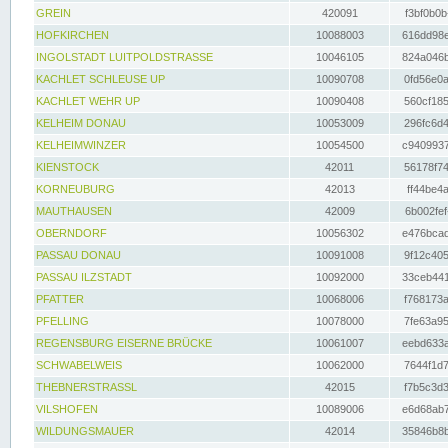
GREIN
420091
f3bf0b0b
HOFKIRCHEN
10088003
616dd98e
INGOLSTADT LUITPOLDSTRASSE
10046105
824a046b
KACHLET SCHLEUSE UP
10090708
0fd56e0a
KACHLET WEHR UP
10090408
560cf185
KELHEIM DONAU
10053009
296fc6d4
KELHEIMWINZER
10054500
c9409937
KIENSTOCK
42011
56178f74
KORNEUBURG
42013
ff44be4a
MAUTHAUSEN
42009
6b002fef
OBERNDORF
10056302
e476bcad
PASSAU DONAU
10091008
9f12c405
PASSAU ILZSTADT
10092000
33ceb441
PFATTER
10068006
f768173a
PFELLING
10078000
7fe63a95
REGENSBURG EISERNE BRÜCKE
10061007
eebd633a
SCHWABELWEIS
10062000
7644f1d7
THEBNERSTRASSL
42015
f7b5c3d3
VILSHOFEN
10089006
e6d68ab7
WILDUNGSMAUER
42014
35846b8b