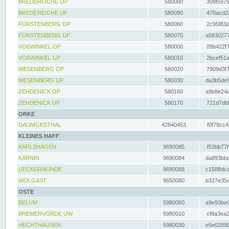
BREDEREICHE OP
580080
308f5979
BREDEREICHE UP
580090
470acd2a
FÜRSTENBERG OP
580060
2c95f83d
FÜRSTENBERG UP
580070
a5830277
VOßWINKEL OP
580000
09b422f7
VOßWINKEL UP
580010
2bcef51a
WESENBERG OP
580020
7909d3f7
WESENBERG UP
580030
da3b5de9
ZEHDENICK OP
580160
a9b8e24c
ZEHDENICK UP
580170
721d7dbf
ORKE
DALWIGKSTHAL
42840453
f0f78cc4
KLEINES HAFF
KARLSHAGEN
9690085
f53bb77f
KARNIN
9690084
da893bbd
UECKERMÜNDE
9690088
c1588dcc
WOLGAST
9650080
b327e35c
OSTE
BELUM
5980060
a9e93be0
BREMERVÖRDE UW
5980010
cf8a3ea2
HECHTHAUSEN
5980030
e5e02890