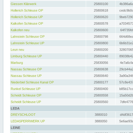
Giessen Klärwerk
25800100
4b386a6a
Hollerich Schleuse OP
25800618
cedc9b0c
Hollerich Schleuse UP
25800620
9beb7290
Kalkofen Schleuse OP
25800578
a7034573
Kalkofen neu
25800600
64f735fd
Lahnstein Schleuse OP
25800798
664d68ea
Lahnstein Schleuse UP
25800800
6b6b31e2
Leun neu
25800200
32807065
Limburg Schleuse UP
25800440
89038b42
Marburg
25830056
4e7a6cfa
Nassau Schleuse OP
25800638
29cb44a2
Nassau Schleuse UP
25800640
3a90a346
Niederbiel Schleuse Kanal OP
25800177
57c8e437
Runkel Schleuse UP
25800400
b85b17cc
Scheidt Schleuse OP
25800558
15a50d2b
Scheidt Schleuse UP
25800560
7dfe4776
LEDA
DREYSCHLOOT
3880010
d4df3617
LEDASPERRWERK UP
3880050
5e6ae93a
LEINE