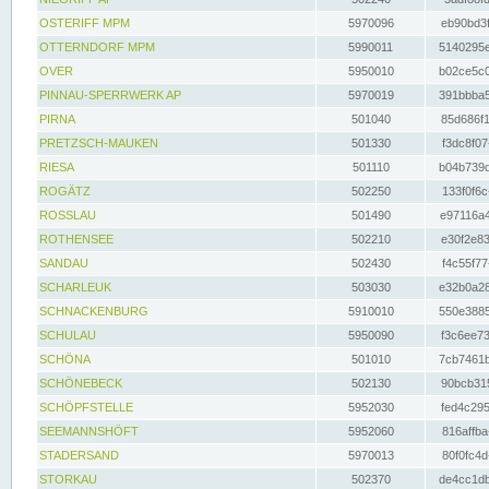
OSTERIFF MPM
5970096
eb90bd3f
OTTERNDORF MPM
5990011
5140295e
OVER
5950010
b02ce5c0
PINNAU-SPERRWERK AP
5970019
391bbba5
PIRNA
501040
85d686f1
PRETZSCH-MAUKEN
501330
f3dc8f07
RIESA
501110
b04b739d
ROGÄTZ
502250
133f0f6c
ROSSLAU
501490
e97116a4
ROTHENSEE
502210
e30f2e83
SANDAU
502430
f4c55f77
SCHARLEUK
503030
e32b0a28
SCHNACKENBURG
5910010
550e3885
SCHULAU
5950090
f3c6ee73
SCHÖNA
501010
7cb7461b
SCHÖNEBECK
502130
90bcb315
SCHÖPFSTELLE
5952030
fed4c295
SEEMANNSHÖFT
5952060
816affba
STADERSAND
5970013
80f0fc4d
STORKAU
502370
de4cc1db