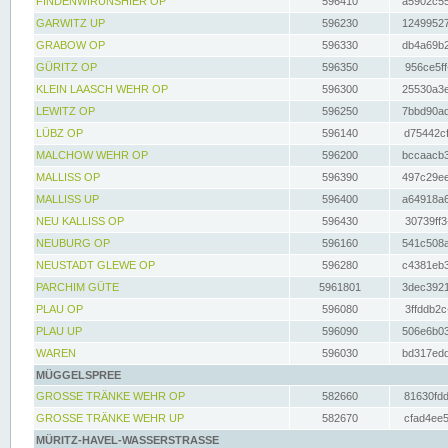
FINDENWIRUNSHIER OP
596410
a5902c55
GARWITZ UP
596230
12499527
GRABOW OP
596330
db4a69b2
GÜRITZ OP
596350
956ce5ff
KLEIN LAASCH WEHR OP
596300
25530a3e
LEWITZ OP
596250
7bbd90ad
LÜBZ OP
596140
d75442cf
MALCHOW WEHR OP
596200
bccaacb3
MALLISS OP
596390
497c29ee
MALLISS UP
596400
a64918a6
NEU KALLISS OP
596430
30739ff3
NEUBURG OP
596160
541c508a
NEUSTADT GLEWE OP
596280
c4381eb3
PARCHIM GÜTE
5961801
3dec3921
PLAU OP
596080
3ffddb2c
PLAU UP
596090
506e6b03
WAREN
596030
bd317edd
MÜGGELSPREE
GROSSE TRÄNKE WEHR OP
582660
81630fdd
GROSSE TRÄNKE WEHR UP
582670
cfad4ee5
MÜRITZ-HAVEL-WASSERSTRASSE