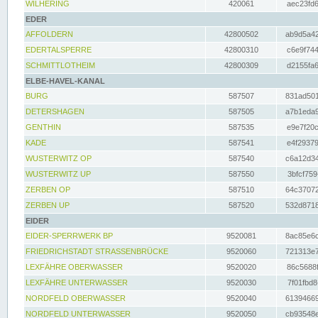
WILHERING
420061
aec23fd6
EDER
AFFOLDERN
42800502
ab9d5a42
EDERTALSPERRE
42800310
c6e9f744
SCHMITTLOTHEIM
42800309
d2155fa6
ELBE-HAVEL-KANAL
BURG
587507
831ad501
DETERSHAGEN
587505
a7b1eda9
GENTHIN
587535
e9e7f20c
KADE
587541
e4f29379
WUSTERWITZ OP
587540
c6a12d34
WUSTERWITZ UP
587550
3bfcf759
ZERBEN OP
587510
64c37072
ZERBEN UP
587520
532d8718
EIDER
EIDER-SPERRWERK BP
9520081
8ac85e6c
FRIEDRICHSTADT STRASSENBRÜCKE
9520060
721313e7
LEXFÄHRE OBERWASSER
9520020
86c5688f
LEXFÄHRE UNTERWASSER
9520030
7f01fbd8
NORDFELD OBERWASSER
9520040
61394669
NORDFELD UNTERWASSER
9520050
cb93548e