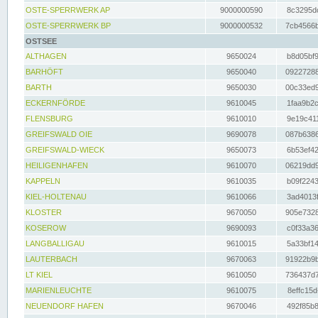
OSTE-SPERRWERK AP
9000000590
8c3295dc
OSTE-SPERRWERK BP
9000000532
7cb4566b
OSTSEE
ALTHAGEN
9650024
b8d05bf9
BARHÖFT
9650040
09227288
BARTH
9650030
00c33ed9
ECKERNFÖRDE
9610045
1faa9b2c
FLENSBURG
9610010
9e19c411
GREIFSWALD OIE
9690078
087b6386
GREIFSWALD-WIECK
9650073
6b53ef42
HEILIGENHAFEN
9610070
06219dd9
KAPPELN
9610035
b09f2243
KIEL-HOLTENAU
9610066
3ad4013f
KLOSTER
9670050
905e7328
KOSEROW
9690093
c0f33a36
LANGBALLIGAU
9610015
5a33bf14
LAUTERBACH
9670063
91922b9b
LT KIEL
9610050
736437d7
MARIENLEUCHTE
9610075
8effc15d
NEUENDORF HAFEN
9670046
492f85b8