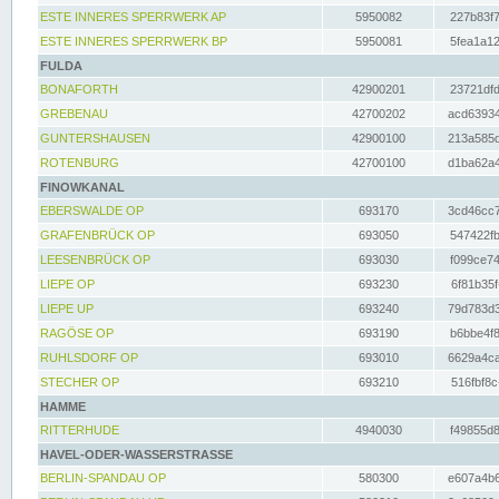
ESTE INNERES SPERRWERK AP
5950082
227b83f7
ESTE INNERES SPERRWERK BP
5950081
5fea1a12
FULDA
BONAFORTH
42900201
23721dfd
GREBENAU
42700202
acd63934
GUNTERSHAUSEN
42900100
213a585d
ROTENBURG
42700100
d1ba62a4
FINOWKANAL
EBERSWALDE OP
693170
3cd46cc7
GRAFENBRÜCK OP
693050
547422fb
LEESENBRÜCK OP
693030
f099ce74
LIEPE OP
693230
6f81b35f
LIEPE UP
693240
79d783d3
RAGÖSE OP
693190
b6bbe4f8
RUHLSDORF OP
693010
6629a4ca
STECHER OP
693210
516fbf8c
HAMME
RITTERHUDE
4940030
f49855d8
HAVEL-ODER-WASSERSTRASSE
BERLIN-SPANDAU OP
580300
e607a4b6