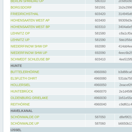
BERLIN-SPANDAU UP
580310
2c68509c
BORGSDORF
581591
1b2e2996
FRIEDRICHSTHAL
603420
314945d6
HOHENSAATEN WEST AP
603400
99309d3e
HOHENSAATEN WEST BP
603310
3404a6e5
LEHNITZ OP
581580
c8a1cf0a
LEHNITZ UP
581590
5bb1f56d
NIEDERFINOW SHW OP
692080
414dd4ee
NIEDERFINOW SHW UP
692090
4eec6b25
SCHWEDT SCHLEUSE BP
603410
4ee515f9
HUNTE
BUTTELERHÖRNE
4960060
b3d88ca6
ELSFLETH OHRT
4960080
531da758
HOLLERSIEL
4960050
2eacef2f
HUNTEBRÜCK
4960070
2e1d458b
OLDENBURG-DRIELAKE
4960030
1b51e55e
REITHÖRNE
4960040
c9df61c4
HAVELKANAL
SCHÖNWALDE OP
587050
d8ef9f21
SCHÖNWALDE UP
587060
b6650b13
IJSSEL