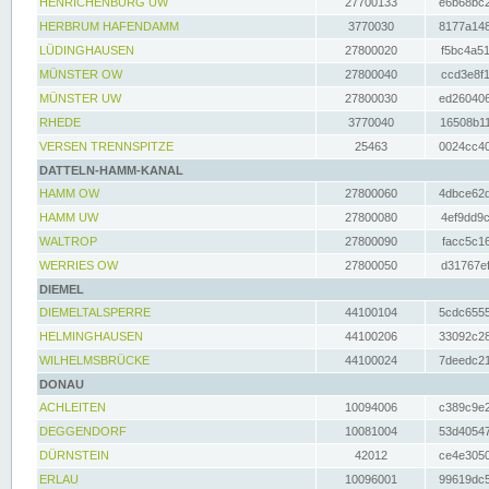
HENRICHENBURG UW
27700133
e6b68bc2
HERBRUM HAFENDAMM
3770030
8177a148
LÜDINGHAUSEN
27800020
f5bc4a51
MÜNSTER OW
27800040
ccd3e8f1
MÜNSTER UW
27800030
ed260406
RHEDE
3770040
16508b11
VERSEN TRENNSPITZE
25463
0024cc40
DATTELN-HAMM-KANAL
HAMM OW
27800060
4dbce62d
HAMM UW
27800080
4ef9dd9c
WALTROP
27800090
facc5c16
WERRIES OW
27800050
d31767ef
DIEMEL
DIEMELTALSPERRE
44100104
5cdc6555
HELMINGHAUSEN
44100206
33092c28
WILHELMSBRÜCKE
44100024
7deedc21
DONAU
ACHLEITEN
10094006
c389c9e2
DEGGENDORF
10081004
53d40547
DÜRNSTEIN
42012
ce4e3050
ERLAU
10096001
99619dc5