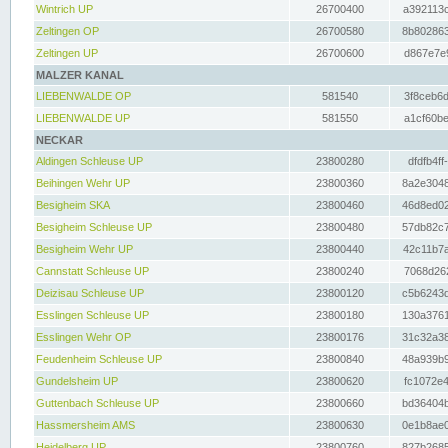
Wintrich UP
26700400
a392113c
Zeltingen OP
26700580
8b802863
Zeltingen UP
26700600
d867e7e9
MALZER KANAL
LIEBENWALDE OP
581540
3f8ceb6d
LIEBENWALDE UP
581550
a1cf60be
NECKAR
Aldingen Schleuse UP
23800280
dfdfb4ff
Beihingen Wehr UP
23800360
8a2e3048
Besigheim SKA
23800460
46d8ed02
Besigheim Schleuse UP
23800480
57db82c7
Besigheim Wehr UP
23800440
42c11b7a
Cannstatt Schleuse UP
23800240
7068d262
Deizisau Schleuse UP
23800120
c5b6243d
Esslingen Schleuse UP
23800180
130a3761
Esslingen Wehr OP
23800176
31c32a38
Feudenheim Schleuse UP
23800840
48a939b9
Gundelsheim UP
23800620
fc1072e4
Guttenbach Schleuse UP
23800660
bd36404b
Hassmersheim AMS
23800630
0e1b8ae0
Heidelberg UP
23800760
827b2685