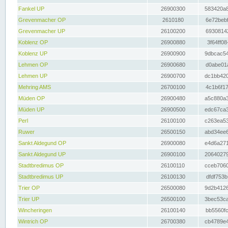
Fankel UP
26900300
583420a8
Grevenmacher OP
2610180
6e72bebf
Grevenmacher UP
26100200
69308142
Koblenz OP
26900880
3f64ff08
Koblenz UP
26900900
9dbcac54
Lehmen OP
26900680
d0abe01a
Lehmen UP
26900700
dc1bb420
Mehring AMS
26700100
4c1b6f17
Müden OP
26900480
a5c880a3
Müden UP
26900500
edc67ca3
Perl
26100100
c263ea53
Ruwer
26500150
abd34ee6
Sankt Aldegund OP
26900080
e4d6a271
Sankt Aldegund UP
26900100
20640279
Stadtbredimus OP
26100110
cceb7060
Stadtbredimus UP
26100130
dfdf753b
Trier OP
26500080
9d2b4126
Trier UP
26500100
3bec53ca
Wincheringen
26100140
bb5560fc
Wintrich OP
26700380
cb4789e4