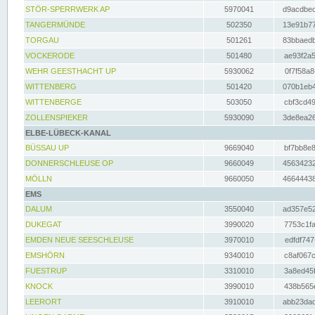
STÖR-SPERRWERK AP
5970041
d9acdbec
TANGERMÜNDE
502350
13e91b77
TORGAU
501261
83bbaedb
VOCKERODE
501480
ae93f2a5
WEHR GEESTHACHT UP
5930062
0f7f58a8
WITTENBERG
501420
070b1eb4
WITTENBERGE
503050
cbf3cd49
ZOLLENSPIEKER
5930090
3de8ea26
ELBE-LÜBECK-KANAL
BÜSSAU UP
9669040
bf7bb8e8
DONNERSCHLEUSE OP
9660049
45634232
MÖLLN
9660050
46644438
EMS
DALUM
3550040
ad357e52
DUKEGAT
3990020
7753c1fa
EMDEN NEUE SEESCHLEUSE
3970010
edfdf747
EMSHÖRN
9340010
c8af067c
FUESTRUP
3310010
3a8ed45f
KNOCK
3990010
438b565e
LEERORT
3910010
abb23dad