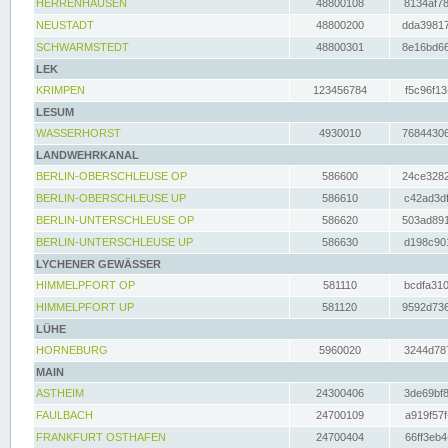
HERRENHAUSEN
48800108
8134af78
NEUSTADT
48800200
dda39817
SCHWARMSTEDT
48800301
8e16bd66
LEK
KRIMPEN
123456784
f5c96f13
LESUM
WASSERHORST
4930010
76844306
LANDWEHRKANAL
BERLIN-OBERSCHLEUSE OP
586600
24ce3282
BERLIN-OBERSCHLEUSE UP
586610
c42ad3df
BERLIN-UNTERSCHLEUSE OP
586620
503ad891
BERLIN-UNTERSCHLEUSE UP
586630
d198c901
LYCHENER GEWÄSSER
HIMMELPFORT OP
581110
bcdfa310
HIMMELPFORT UP
581120
9592d736
LÜHE
HORNEBURG
5960020
3244d787
MAIN
ASTHEIM
24300406
3de69bf8
FAULBACH
24700109
a919f57f
FRANKFURT OSTHAFEN
24700404
66ff3eb4