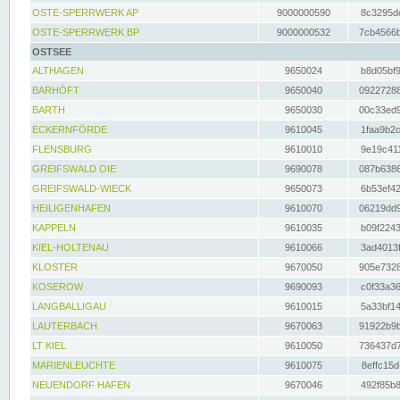
OSTE-SPERRWERK AP
9000000590
8c3295dc
OSTE-SPERRWERK BP
9000000532
7cb4566b
OSTSEE
ALTHAGEN
9650024
b8d05bf9
BARHÖFT
9650040
09227288
BARTH
9650030
00c33ed9
ECKERNFÖRDE
9610045
1faa9b2c
FLENSBURG
9610010
9e19c411
GREIFSWALD OIE
9690078
087b6386
GREIFSWALD-WIECK
9650073
6b53ef42
HEILIGENHAFEN
9610070
06219dd9
KAPPELN
9610035
b09f2243
KIEL-HOLTENAU
9610066
3ad4013f
KLOSTER
9670050
905e7328
KOSEROW
9690093
c0f33a36
LANGBALLIGAU
9610015
5a33bf14
LAUTERBACH
9670063
91922b9b
LT KIEL
9610050
736437d7
MARIENLEUCHTE
9610075
8effc15d
NEUENDORF HAFEN
9670046
492f85b8