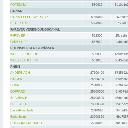
POTSDAM
580412
5e10e1e7
PINNAU
PINNAU-SPERRWERK BP
5970018
26259e8f
UETERSEN
5970016
575da86f
PAREYER VERBINDUNGSKANAL
PAREY EP
502300
25ca1bef
PAREY UP
587530
bafddcbf
RHEINSBERGER GEWÄSSER
WOLFSBRUCH OP
589000
4d00c13e
WOLFSBRUCH UP
589010
3d43a8d7
RHEIN
ANDERNACH
27100400
5735892a
BINGEN
25300200
0309cd61
BONN
2710080
593647aa
BOPPARD
25700500
2ff6379d
BRAUBACH
25700600
d6dc44d1
BREISACH
23300320
9da1ad2b
Basel-Rheinhalle
2310010
94f6eff1
Bodenheim
23900620
f6be7857
DUISBURG-RUHRORT
2770010
c0f51e35