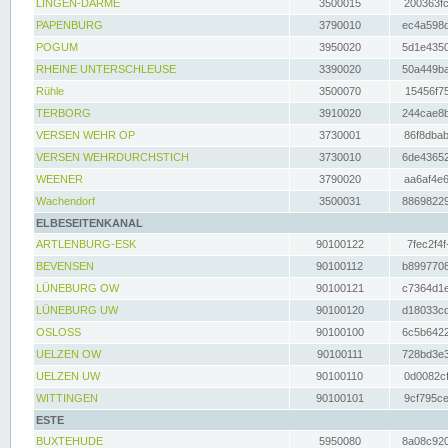
LINGEN-DARME
3500015
200363fc
PAPENBURG
3790010
ec4a598d
POGUM
3950020
5d1e4350
RHEINE UNTERSCHLEUSE
3390020
50a449ba
Rühle
3500070
15456f75
TERBORG
3910020
244cae8b
VERSEN WEHR OP
3730001
86f8dbab
VERSEN WEHRDURCHSTICH
3730010
6de43652
WEENER
3790020
aa6af4e6
Wachendorf
3500031
88698229
ELBESEITENKANAL
ARTLENBURG-ESK
90100122
7fec2f4f
BEVENSEN
90100112
b8997708
LÜNEBURG OW
90100121
c7364d1e
LÜNEBURG UW
90100120
d18033cd
OSLOSS
90100100
6c5b6422
UELZEN OW
90100111
728bd3e3
UELZEN UW
90100110
0d0082cf
WITTINGEN
90100101
9cf795ce
ESTE
BUXTEHUDE
5950080
8a08c920