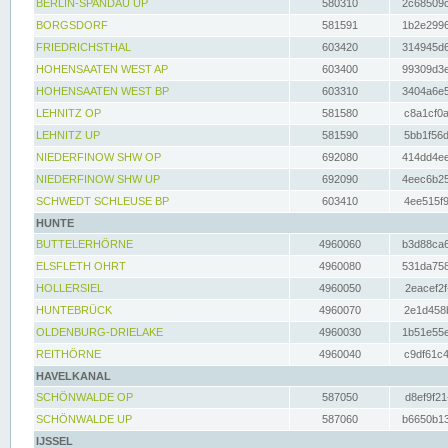
BERLIN-SPANDAU UP
580310
2c68509c
BORGSDORF
581591
1b2e2996
FRIEDRICHSTHAL
603420
314945d6
HOHENSAATEN WEST AP
603400
99309d3e
HOHENSAATEN WEST BP
603310
3404a6e5
LEHNITZ OP
581580
c8a1cf0a
LEHNITZ UP
581590
5bb1f56d
NIEDERFINOW SHW OP
692080
414dd4ee
NIEDERFINOW SHW UP
692090
4eec6b25
SCHWEDT SCHLEUSE BP
603410
4ee515f9
HUNTE
BUTTELERHÖRNE
4960060
b3d88ca6
ELSFLETH OHRT
4960080
531da758
HOLLERSIEL
4960050
2eacef2f
HUNTEBRÜCK
4960070
2e1d458b
OLDENBURG-DRIELAKE
4960030
1b51e55e
REITHÖRNE
4960040
c9df61c4
HAVELKANAL
SCHÖNWALDE OP
587050
d8ef9f21
SCHÖNWALDE UP
587060
b6650b13
IJSSEL