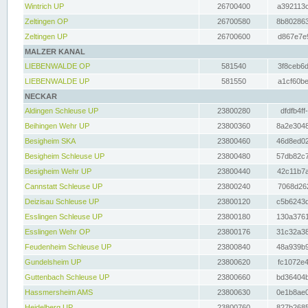
Wintrich UP
26700400
a392113c
Zeltingen OP
26700580
8b802863
Zeltingen UP
26700600
d867e7e9
MALZER KANAL
LIEBENWALDE OP
581540
3f8ceb6d
LIEBENWALDE UP
581550
a1cf60be
NECKAR
Aldingen Schleuse UP
23800280
dfdfb4ff
Beihingen Wehr UP
23800360
8a2e3048
Besigheim SKA
23800460
46d8ed02
Besigheim Schleuse UP
23800480
57db82c7
Besigheim Wehr UP
23800440
42c11b7a
Cannstatt Schleuse UP
23800240
7068d262
Deizisau Schleuse UP
23800120
c5b6243d
Esslingen Schleuse UP
23800180
130a3761
Esslingen Wehr OP
23800176
31c32a38
Feudenheim Schleuse UP
23800840
48a939b9
Gundelsheim UP
23800620
fc1072e4
Guttenbach Schleuse UP
23800660
bd36404b
Hassmersheim AMS
23800630
0e1b8ae0
Heidelberg UP
23800760
827b2685