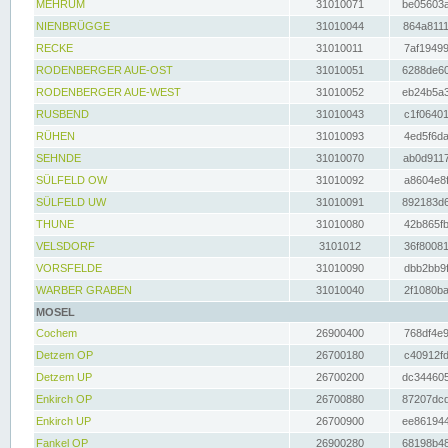
MEHRUM
31010071
be05603a
NIENBRÜGGE
31010044
864a8111
RECKE
31010011
7af19499
RODENBERGER AUE-OST
31010051
6288de60
RODENBERGER AUE-WEST
31010052
eb24b5a3
RUSBEND
31010043
c1f06401
RÜHEN
31010093
4ed5f6da
SEHNDE
31010070
ab0d9117
SÜLFELD OW
31010092
a8604e8f
SÜLFELD UW
31010091
892183d6
THUNE
31010080
42b865fb
VELSDORF
3101012
36f80081
VORSFELDE
31010090
dbb2bb9f
WARBER GRABEN
31010040
2f1080ba
MOSEL
Cochem
26900400
768df4e9
Detzem OP
26700180
c40912fd
Detzem UP
26700200
dc344605
Enkirch OP
26700880
87207dcd
Enkirch UP
26700900
ee861944
Fankel OP
26900280
68198b48