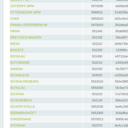
OSTERIFF MPM
5970096
eb90bd3f
OTTERNDORF MPM
5990011
5140295e
OVER
5950010
b02ce5c0
PINNAU-SPERRWERK AP
5970019
391bbba5
PIRNA
501040
85d686f1
PRETZSCH-MAUKEN
501330
f3dc8f07
RIESA
501110
b04b739d
ROGÄTZ
502250
133f0f6c
ROSSLAU
501490
e97116a4
ROTHENSEE
502210
e30f2e83
SANDAU
502430
f4c55f77
SCHARLEUK
503030
e32b0a28
SCHNACKENBURG
5910010
550e3885
SCHULAU
5950090
f3c6ee73
SCHÖNA
501010
7cb7461b
SCHÖNEBECK
502130
90bcb315
SCHÖPFSTELLE
5952030
fed4c295
SEEMANNSHÖFT
5952060
816affba
STADERSAND
5970013
80f0fc4d
STORKAU
502370
de4cc1db