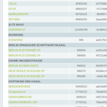
CELLE
48300105
b475386c
EITZE
48900237
47174d8f
MARKLENDORF
48700103
8b4f9f7c
RETHEM
48900204
5aaed954
ALTE MAAS
DORDRECHT
123456785
6c6f84c2
BODENSEE
KONSTANZ
906
aa9179c1
BERLIN-SPANDAUER-SCHIFFFAHRTSKANAL
BERLIN-PLÖTZENSEE OP
586640
ee52ce62
BERLIN-PLÖTZENSEE UP
586650
45721a68
DAHME-WASSERSTRASSE
BERLIN-SCHMÖCKWITZ
586810
6b595707
NEUE MÜHLE SCHLEUSE OP
586270
0e0dbcc9
NEUE MÜHLE SCHLEUSE UP
586280
c9a6c3bf
DORTMUND-EMS-KANAL
BERGESHÖVEDE
34000010
ade3a084
Groppenbruch
27700122
7bbdb421
HASEHUBBRÜCKE
3690010
04572010
HENRICHENBURG OW
27700111
70bee932