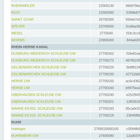
RHEINWEILER
23300130
06b978dd
RUST
23300580
5389b878
SANKT GOAR
25700300
550eb7e9
SPEYER
23700600
2cb8ae5b
WESEL
2770040
f33c3cc9
WORMS
23900200
844a620f
RHEIN-HERNE-KANAL
DUISBURG-MEIDERICH SCHLEUSE OW
27700262
f18e81da
DUISBURG-MEIDERICH SCHLEUSE UW
27700273
48780245
GELSENKIRCHEN SCHLEUSE OW
27700229
5b9f8134
GELSENKIRCHEN SCHLEUSE UW
27700230
427318d0
HERNE OW
27700150
ac6c4362
HERNE UW
27700160
b9975ea1
OBERHAUSEN SCHLEUSE OW
27700240
e251f943
OBERHAUSEN SCHLEUSE UW
27700251
12f63015
WANNE EICKEL SCHLEUSE OW
27700193
05ca0e33
WANNE EICKEL SCHLEUSE UW
27700218
23045f8b
RUHR
Hattingen
2769510000100
c0594fb5
RUHRWEHR OW
27600090
12a3037f