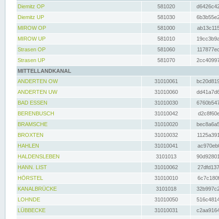
Diemitz OP
581020
d6426c42
Diemitz UP
581030
6b3b55e2
MIROW OP
581000
ab13c115
MIROW UP
581010
19cc3b9a
Strasen OP
581060
117877ec
Strasen UP
581070
2cc40997
MITTELLANDKANAL
ANDERTEN OW
31010061
bc20d819
ANDERTEN UW
31010060
dd41a7d6
BAD ESSEN
31010030
6760b547
BERENBUSCH
31010042
d2c8f60e
BRAMSCHE
31010020
bec8a6a5
BROXTEN
31010032
1125a391
HAHLEN
31010041
ac970eb0
HALDENSLEBEN
3101013
90d92801
HANN. LIST
31010062
27dfd137
HÖRSTEL
31010010
6c7c180f
KANALBRÜCKE
3101018
32b997c2
LOHNDE
31010050
516c4814
LÜBBECKE
31010031
c2aa9164