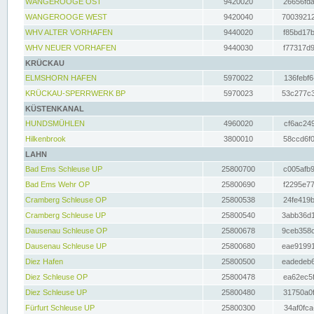
WANGEROOGE OST
9420020
26656fda
WANGEROOGE WEST
9420040
70039212
WHV ALTER VORHAFEN
9440020
f85bd17b
WHV NEUER VORHAFEN
9440030
f77317d9
KRÜCKAU
ELMSHORN HAFEN
5970022
136febf6
KRÜCKAU-SPERRWERK BP
5970023
53c277c3
KÜSTENKANAL
HUNDSMÜHLEN
4960020
cf6ac249
Hilkenbrook
3800010
58ccd6f0
LAHN
Bad Ems Schleuse UP
25800700
c005afb9
Bad Ems Wehr OP
25800690
f2295e77
Cramberg Schleuse OP
25800538
24fe419b
Cramberg Schleuse UP
25800540
3abb36d1
Dausenau Schleuse OP
25800678
9ceb358c
Dausenau Schleuse UP
25800680
eae91991
Diez Hafen
25800500
eadedeb6
Diez Schleuse OP
25800478
ea62ec5f
Diez Schleuse UP
25800480
31750a0f
Fürfurt Schleuse UP
25800300
34af0fca