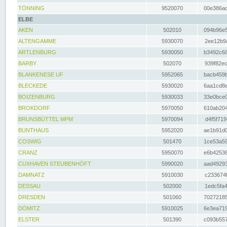
TÖNNING
9520070
00e386ac
ELBE
AKEN
502010
094b96e5
ALTENGAMME
5930070
2ee12b9a
ARTLENBURG
5930050
b3492c68
BARBY
502070
939f82ec
BLANKENESE UF
5952065
bacb459b
BLECKEDE
5930020
6aa1cd8e
BOIZENBURG
5930033
33e0bce0
BROKDORF
5970050
610ab204
BRUNSBÜTTEL MPM
5970094
d4f5f719
BUNTHAUS
5952020
ae1b91d0
COSWIG
501470
1ce53a59
CRANZ
5950070
e6b42536
CUXHAVEN STEUBENHÖFT
5990020
aad49293
DAMNATZ
5910030
c233674f
DESSAU
502000
1edc5fa4
DRESDEN
501060
70272185
DÖMITZ
5910025
6e3ea719
ELSTER
501390
c093b557