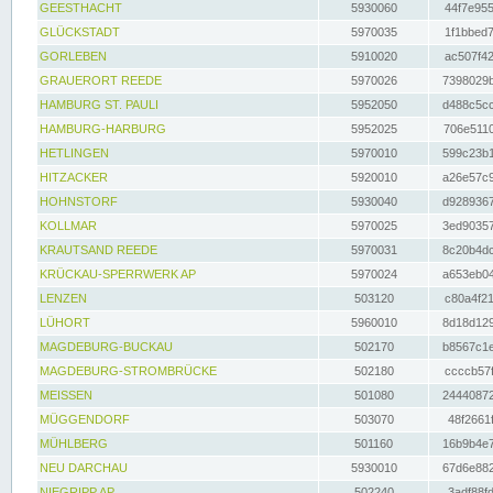
GEESTHACHT
5930060
44f7e955
GLÜCKSTADT
5970035
1f1bbed7
GORLEBEN
5910020
ac507f42
GRAUERORT REEDE
5970026
7398029b
HAMBURG ST. PAULI
5952050
d488c5cc
HAMBURG-HARBURG
5952025
706e5110
HETLINGEN
5970010
599c23b1
HITZACKER
5920010
a26e57c9
HOHNSTORF
5930040
d9289367
KOLLMAR
5970025
3ed90357
KRAUTSAND REEDE
5970031
8c20b4dc
KRÜCKAU-SPERRWERK AP
5970024
a653eb04
LENZEN
503120
c80a4f21
LÜHORT
5960010
8d18d129
MAGDEBURG-BUCKAU
502170
b8567c1e
MAGDEBURG-STROMBRÜCKE
502180
ccccb57f
MEISSEN
501080
24440872
MÜGGENDORF
503070
48f2661f
MÜHLBERG
501160
16b9b4e7
NEU DARCHAU
5930010
67d6e882
NIEGRIPP AP
502240
3adf88fd