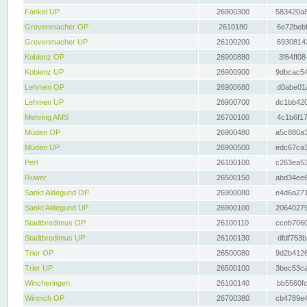
Fankel UP
26900300
583420a8
Grevenmacher OP
2610180
6e72bebf
Grevenmacher UP
26100200
69308142
Koblenz OP
26900880
3f64ff08
Koblenz UP
26900900
9dbcac54
Lehmen OP
26900680
d0abe01a
Lehmen UP
26900700
dc1bb420
Mehring AMS
26700100
4c1b6f17
Müden OP
26900480
a5c880a3
Müden UP
26900500
edc67ca3
Perl
26100100
c263ea53
Ruwer
26500150
abd34ee6
Sankt Aldegund OP
26900080
e4d6a271
Sankt Aldegund UP
26900100
20640279
Stadtbredimus OP
26100110
cceb7060
Stadtbredimus UP
26100130
dfdf753b
Trier OP
26500080
9d2b4126
Trier UP
26500100
3bec53ca
Wincheringen
26100140
bb5560fc
Wintrich OP
26700380
cb4789e4