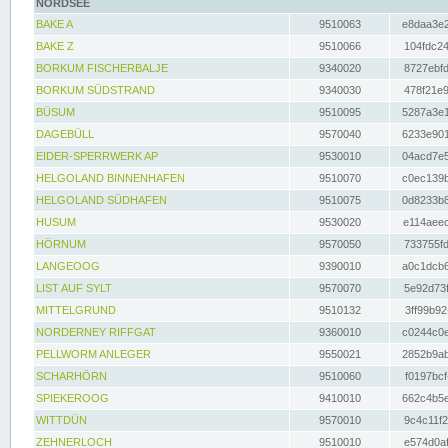
NORDSEE
BAKE A
9510063
e8daa3e2
BAKE Z
9510066
104fdc24
BORKUM FISCHERBALJE
9340020
8727ebfd
BORKUM SÜDSTRAND
9340030
478f21e9
BÜSUM
9510095
5287a3e1
DAGEBÜLL
9570040
6233e901
EIDER-SPERRWERK AP
9530010
04acd7e5
HELGOLAND BINNENHAFEN
9510070
c0ec139b
HELGOLAND SÜDHAFEN
9510075
0d8233b8
HUSUM
9530020
e114aeec
HÖRNUM
9570050
733755fd
LANGEOOG
9390010
a0c1dcb6
LIST AUF SYLT
9570070
5e92d73f
MITTELGRUND
9510132
3ff99b92
NORDERNEY RIFFGAT
9360010
c0244c0e
PELLWORM ANLEGER
9550021
2852b9ab
SCHARHÖRN
9510060
f0197bcf
SPIEKEROOG
9410010
662c4b5e
WITTDÜN
9570010
9c4c11f2
ZEHNERLOCH
9510010
e574d0af