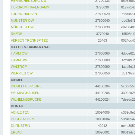
HENRICHENBURG UW
27700133
e6b68bc2
HERBRUM HAFENDAMM
3770030
8177a148
LÜDINGHAUSEN
27800020
f5bc4a51
MÜNSTER OW
27800040
ccd3e8f1
MÜNSTER UW
27800030
ed260406
RHEDE
3770040
16508b11
VERSEN TRENNSPITZE
25463
0024cc40
DATTELN-HAMM-KANAL
HAMM OW
27800060
4dbce62d
HAMM UW
27800080
4ef9dd9c
WALTROP
27800090
facc5c16
WERRIES OW
27800050
d31767ef
DIEMEL
DIEMELTALSPERRE
44100104
5cdc6555
HELMINGHAUSEN
44100206
33092c28
WILHELMSBRÜCKE
44100024
7deedc21
DONAU
ACHLEITEN
10094006
c389c9e2
DEGGENDORF
10081004
53d40547
DÜRNSTEIN
42012
ce4e3050
ERLAU
10096001
99619dc5