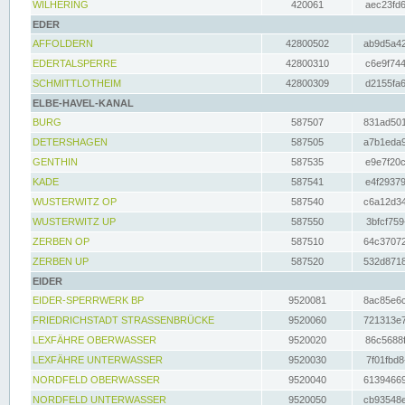
WILHERING
420061
aec23fd6
EDER
AFFOLDERN
42800502
ab9d5a42
EDERTALSPERRE
42800310
c6e9f744
SCHMITTLOTHEIM
42800309
d2155fa6
ELBE-HAVEL-KANAL
BURG
587507
831ad501
DETERSHAGEN
587505
a7b1eda9
GENTHIN
587535
e9e7f20c
KADE
587541
e4f29379
WUSTERWITZ OP
587540
c6a12d34
WUSTERWITZ UP
587550
3bfcf759
ZERBEN OP
587510
64c37072
ZERBEN UP
587520
532d8718
EIDER
EIDER-SPERRWERK BP
9520081
8ac85e6c
FRIEDRICHSTADT STRASSENBRÜCKE
9520060
721313e7
LEXFÄHRE OBERWASSER
9520020
86c5688f
LEXFÄHRE UNTERWASSER
9520030
7f01fbd8
NORDFELD OBERWASSER
9520040
61394669
NORDFELD UNTERWASSER
9520050
cb93548e