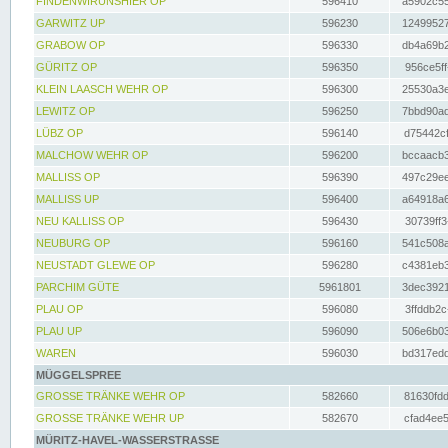
FINDENWIRUNSHIER OP
596410
a5902c55
GARWITZ UP
596230
12499527
GRABOW OP
596330
db4a69b2
GÜRITZ OP
596350
956ce5ff
KLEIN LAASCH WEHR OP
596300
25530a3e
LEWITZ OP
596250
7bbd90ad
LÜBZ OP
596140
d75442cf
MALCHOW WEHR OP
596200
bccaacb3
MALLISS OP
596390
497c29ee
MALLISS UP
596400
a64918a6
NEU KALLISS OP
596430
30739ff3
NEUBURG OP
596160
541c508a
NEUSTADT GLEWE OP
596280
c4381eb3
PARCHIM GÜTE
5961801
3dec3921
PLAU OP
596080
3ffddb2c
PLAU UP
596090
506e6b03
WAREN
596030
bd317edd
MÜGGELSPREE
GROSSE TRÄNKE WEHR OP
582660
81630fdd
GROSSE TRÄNKE WEHR UP
582670
cfad4ee5
MÜRITZ-HAVEL-WASSERSTRASSE