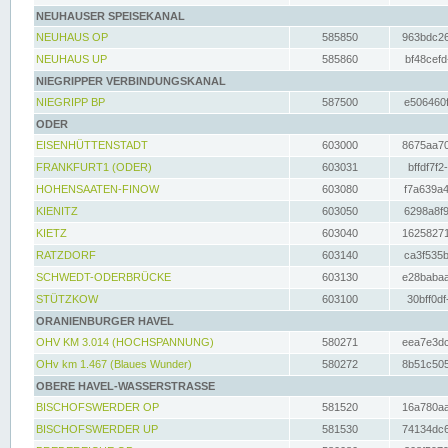
NEUHAUSER SPEISEKANAL
NEUHAUS OP
585850
963bdc26
NEUHAUS UP
585860
bf48cefd
NIEGRIPPER VERBINDUNGSKANAL
NIEGRIPP BP
587500
e506460f
ODER
EISENHÜTTENSTADT
603000
8675aa70
FRANKFURT1 (ODER)
603031
bffdf7f2
HOHENSAATEN-FINOW
603080
f7a639a4
KIENITZ
603050
6298a8f9
KIETZ
603040
16258271
RATZDORF
603140
ca3f535b
SCHWEDT-ODERBRÜCKE
603130
e28babaa
STÜTZKOW
603100
30bff0df
ORANIENBURGER HAVEL
OHV KM 3.014 (HOCHSPANNUNG)
580271
eea7e3dc
OHv km 1.467 (Blaues Wunder)
580272
8b51c505
OBERE HAVEL-WASSERSTRASSE
BISCHOFSWERDER OP
581520
16a780aa
BISCHOFSWERDER UP
581530
74134dc6