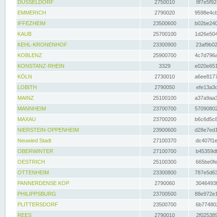
DÜSSELDORF
2750010
8f7e5f92
EMMERICH
2790020
9598e4cb
IFFEZHEIM
23500600
b02be240
KAUB
25700100
1d26e504
KEHL-KRONENHOF
23300900
23af9b02
KOBLENZ
25900700
4c7d796a
KONSTANZ-RHEIN
3329
e020e651
KÖLN
2730010
a6ee8177
LOBITH
2790050
efe13a3d
MAINZ
25100100
a37a9aa3
MANNHEIM
23700700
57090802
MAXAU
23700200
b6c6d5c8
NIERSTEIN-OPPENHEIM
23900600
d28e7ed1
Neuwied Stadt
27100370
dc407f1e
OBERWINTER
27100700
b45359df
OESTRICH
25100300
665be0fe
OTTENHEIM
23300800
787e5d63
PANNERDENSE KOP
2790060
3046493f
PHILIPPSBURG
23700500
88e972e1
PLITTERSDORF
23500700
6b774802
REES
2790010
2f025389