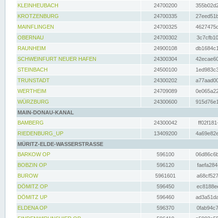
KLEINHEUBACH
24700200
355b02d2
KROTZENBURG
24700335
27eed51b
MAINFLINGEN
24700325
4627475d
OBERNAU
24700302
3c7cfb10
RAUNHEIM
24900108
db1684c1
SCHWEINFURT NEUER HAFEN
24300304
42ecae60
STEINBACH
24500100
1ed983c3
TRUNSTADT
24300202
a77aad00
WERTHEIM
24709089
0e065a22
WÜRZBURG
24300600
915d76e1
MAIN-DONAU-KANAL
BAMBERG
24300042
ff02f181
RIEDENBURG_UP
13409200
4a69e82e
MÜRITZ-ELDE-WASSERSTRASSE
BARKOW OP
596100
06d86c6b
BOBZIN OP
596120
faefa284
BUROW
5961601
a68cf527
DÖMITZ OP
596450
ec8188ee
DÖMITZ UP
596460
ad3a51da
ELDENA OP
596370
0fab94c7