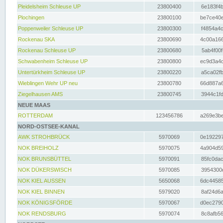
Pleidelsheim Schleuse UP
23800400
6e183f4b
Plochingen
23800100
be7ce40e
Poppenweiler Schleuse UP
23800300
f4854a4c
Rockenau SKA
23800690
4c00a166
Rockenau Schleuse UP
23800680
5ab4f00f
Schwabenheim Schleuse UP
23800800
ec9d3a4d
Untertürkheim Schleuse UP
23800220
a5ca02fb
Wieblingen Wehr UP neu
23800780
66d887a6
Ziegelhausen AMS
23800745
3944c1fd
NEUE MAAS
ROTTERDAM
123456786
a269e3be
NORD-OSTSEE-KANAL
AWK STROHBRÜCK
5970069
0e192297
NOK BREIHOLZ
5970075
4a904d59
NOK BRUNSBÜTTEL
5970091
85fc0dac
NOK DÜKERSWISCH
5970085
3954300d
NOK KIEL AUSSEN
5650068
6dc44585
NOK KIEL BINNEN
5979020
8af24d6a
NOK KÖNIGSFÖRDE
5970067
d0ec2790
NOK RENDSBURG
5970074
8c8afb56