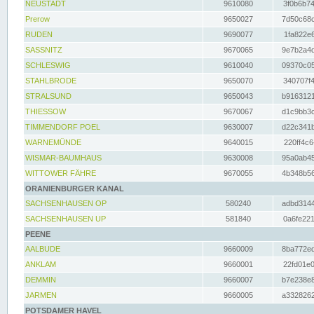
NEUSTADT
9610080
3f0b6b74
Prerow
9650027
7d50c68c
RUDEN
9690077
1fa822e6
SASSNITZ
9670065
9e7b2a4d
SCHLESWIG
9610040
09370c05
STAHLBRODE
9650070
340707f4
STRALSUND
9650043
b9163121
THIESSOW
9670067
d1c9bb3c
TIMMENDORF POEL
9630007
d22c341b
WARNEMÜNDE
9640015
220ff4c6
WISMAR-BAUMHAUS
9630008
95a0ab45
WITTOWER FÄHRE
9670055
4b348b56
ORANIENBURGER KANAL
SACHSENHAUSEN OP
580240
adbd3144
SACHSENHAUSEN UP
581840
0a6fe221
PEENE
AALBUDE
9660009
8ba772ed
ANKLAM
9660001
22fd01e0
DEMMIN
9660007
b7e238e8
JARMEN
9660005
a3328262
POTSDAMER HAVEL