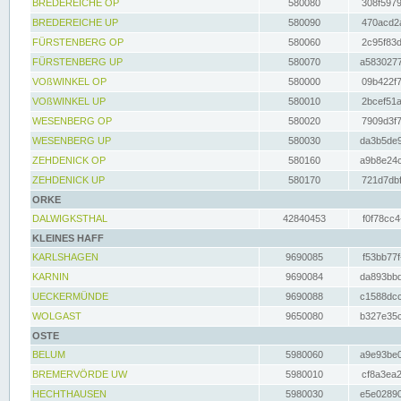
BREDEREICHE OP
580080
308f5979
BREDEREICHE UP
580090
470acd2a
FÜRSTENBERG OP
580060
2c95f83d
FÜRSTENBERG UP
580070
a5830277
VOßWINKEL OP
580000
09b422f7
VOßWINKEL UP
580010
2bcef51a
WESENBERG OP
580020
7909d3f7
WESENBERG UP
580030
da3b5de9
ZEHDENICK OP
580160
a9b8e24c
ZEHDENICK UP
580170
721d7dbf
ORKE
DALWIGKSTHAL
42840453
f0f78cc4
KLEINES HAFF
KARLSHAGEN
9690085
f53bb77f
KARNIN
9690084
da893bbd
UECKERMÜNDE
9690088
c1588dcc
WOLGAST
9650080
b327e35c
OSTE
BELUM
5980060
a9e93be0
BREMERVÖRDE UW
5980010
cf8a3ea2
HECHTHAUSEN
5980030
e5e02890