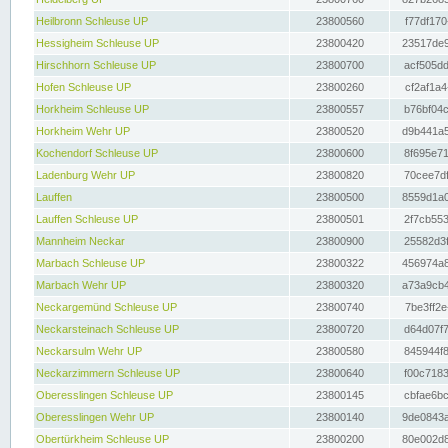
Heilbronn Schleuse UP
23800560
f77df170
Hessigheim Schleuse UP
23800420
23517de9
Hirschhorn Schleuse UP
23800700
acf505dd
Hofen Schleuse UP
23800260
cf2af1a4
Horkheim Schleuse UP
23800557
b76bf04c
Horkheim Wehr UP
23800520
d9b441a5
Kochendorf Schleuse UP
23800600
8f695e71
Ladenburg Wehr UP
23800820
70cee7df
Lauffen
23800500
8559d1a0
Lauffen Schleuse UP
23800501
2f7cb553
Mannheim Neckar
23800900
25582d3f
Marbach Schleuse UP
23800322
456974a8
Marbach Wehr UP
23800320
a73a9cb4
Neckargemünd Schleuse UP
23800740
7be3ff2e
Neckarsteinach Schleuse UP
23800720
d64d07f7
Neckarsulm Wehr UP
23800580
845944f8
Neckarzimmern Schleuse UP
23800640
f00c7183
Oberesslingen Schleuse UP
23800145
cbfae6bc
Oberesslingen Wehr UP
23800140
9de0843a
Obertürkheim Schleuse UP
23800200
80e002d8