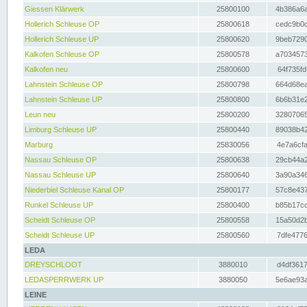
Giessen Klärwerk
25800100
4b386a6a
Hollerich Schleuse OP
25800618
cedc9b0c
Hollerich Schleuse UP
25800620
9beb7290
Kalkofen Schleuse OP
25800578
a7034573
Kalkofen neu
25800600
64f735fd
Lahnstein Schleuse OP
25800798
664d68ea
Lahnstein Schleuse UP
25800800
6b6b31e2
Leun neu
25800200
32807065
Limburg Schleuse UP
25800440
89038b42
Marburg
25830056
4e7a6cfa
Nassau Schleuse OP
25800638
29cb44a2
Nassau Schleuse UP
25800640
3a90a346
Niederbiel Schleuse Kanal OP
25800177
57c8e437
Runkel Schleuse UP
25800400
b85b17cc
Scheidt Schleuse OP
25800558
15a50d2b
Scheidt Schleuse UP
25800560
7dfe4776
LEDA
DREYSCHLOOT
3880010
d4df3617
LEDASPERRWERK UP
3880050
5e6ae93a
LEINE