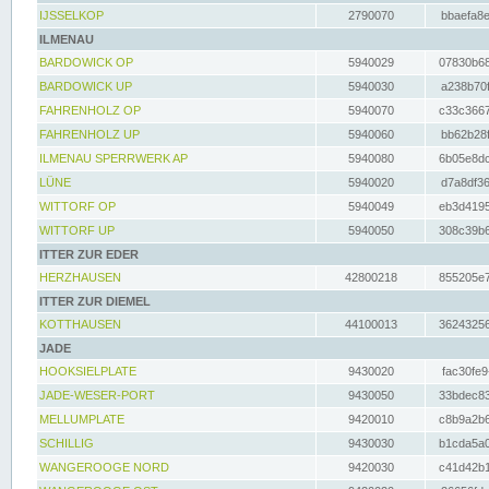
IJSSELKOP
2790070
bbaefa8e
ILMENAU
BARDOWICK OP
5940029
07830b68
BARDOWICK UP
5940030
a238b70f
FAHRENHOLZ OP
5940070
c33c3667
FAHRENHOLZ UP
5940060
bb62b28f
ILMENAU SPERRWERK AP
5940080
6b05e8dc
LÜNE
5940020
d7a8df36
WITTORF OP
5940049
eb3d4195
WITTORF UP
5940050
308c39b6
ITTER ZUR EDER
HERZHAUSEN
42800218
855205e7
ITTER ZUR DIEMEL
KOTTHAUSEN
44100013
36243256
JADE
HOOKSIELPLATE
9430020
fac30fe9
JADE-WESER-PORT
9430050
33bdec83
MELLUMPLATE
9420010
c8b9a2b6
SCHILLIG
9430030
b1cda5a0
WANGEROOGE NORD
9420030
c41d42b1