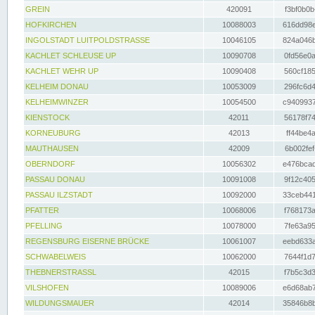
GREIN
420091
f3bf0b0b
HOFKIRCHEN
10088003
616dd98e
INGOLSTADT LUITPOLDSTRASSE
10046105
824a046b
KACHLET SCHLEUSE UP
10090708
0fd56e0a
KACHLET WEHR UP
10090408
560cf185
KELHEIM DONAU
10053009
296fc6d4
KELHEIMWINZER
10054500
c9409937
KIENSTOCK
42011
56178f74
KORNEUBURG
42013
ff44be4a
MAUTHAUSEN
42009
6b002fef
OBERNDORF
10056302
e476bcad
PASSAU DONAU
10091008
9f12c405
PASSAU ILZSTADT
10092000
33ceb441
PFATTER
10068006
f768173a
PFELLING
10078000
7fe63a95
REGENSBURG EISERNE BRÜCKE
10061007
eebd633a
SCHWABELWEIS
10062000
7644f1d7
THEBNERSTRASSL
42015
f7b5c3d3
VILSHOFEN
10089006
e6d68ab7
WILDUNGSMAUER
42014
35846b8b