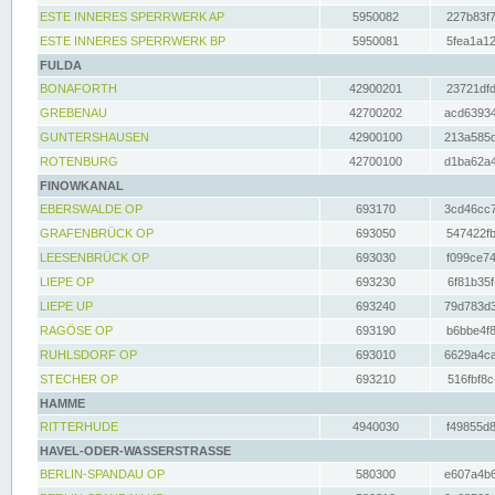
ESTE INNERES SPERRWERK AP
5950082
227b83f7
ESTE INNERES SPERRWERK BP
5950081
5fea1a12
FULDA
BONAFORTH
42900201
23721dfd
GREBENAU
42700202
acd63934
GUNTERSHAUSEN
42900100
213a585d
ROTENBURG
42700100
d1ba62a4
FINOWKANAL
EBERSWALDE OP
693170
3cd46cc7
GRAFENBRÜCK OP
693050
547422fb
LEESENBRÜCK OP
693030
f099ce74
LIEPE OP
693230
6f81b35f
LIEPE UP
693240
79d783d3
RAGÖSE OP
693190
b6bbe4f8
RUHLSDORF OP
693010
6629a4ca
STECHER OP
693210
516fbf8c
HAMME
RITTERHUDE
4940030
f49855d8
HAVEL-ODER-WASSERSTRASSE
BERLIN-SPANDAU OP
580300
e607a4b6