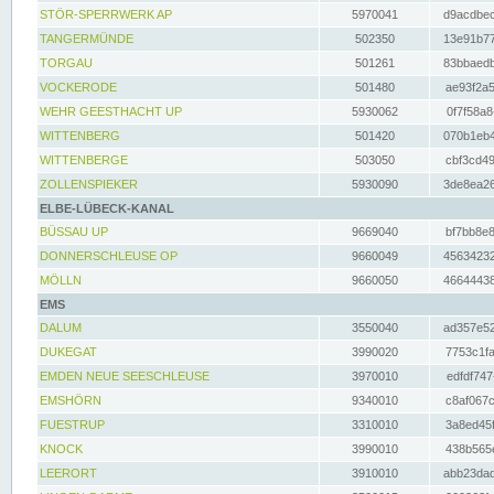
STÖR-SPERRWERK AP
5970041
d9acdbec
TANGERMÜNDE
502350
13e91b77
TORGAU
501261
83bbaedb
VOCKERODE
501480
ae93f2a5
WEHR GEESTHACHT UP
5930062
0f7f58a8
WITTENBERG
501420
070b1eb4
WITTENBERGE
503050
cbf3cd49
ZOLLENSPIEKER
5930090
3de8ea26
ELBE-LÜBECK-KANAL
BÜSSAU UP
9669040
bf7bb8e8
DONNERSCHLEUSE OP
9660049
45634232
MÖLLN
9660050
46644438
EMS
DALUM
3550040
ad357e52
DUKEGAT
3990020
7753c1fa
EMDEN NEUE SEESCHLEUSE
3970010
edfdf747
EMSHÖRN
9340010
c8af067c
FUESTRUP
3310010
3a8ed45f
KNOCK
3990010
438b565e
LEERORT
3910010
abb23dad