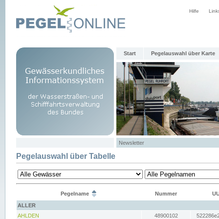
Hilfe
Link
Start
Pegelauswahl über Karte
Newsletter
Pegelauswahl über Tabelle
Pegelname
Nummer
UU
ALLER
AHLDEN
48900102
522286e2