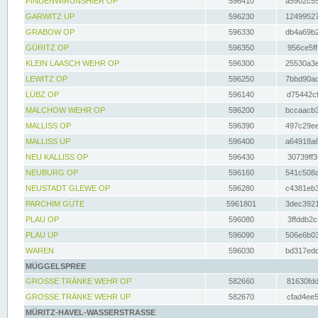
FINDENWIRUNSHIER OP
596410
a5902c55
GARWITZ UP
596230
12499527
GRABOW OP
596330
db4a69b2
GÜRITZ OP
596350
956ce5ff
KLEIN LAASCH WEHR OP
596300
25530a3e
LEWITZ OP
596250
7bbd90ad
LÜBZ OP
596140
d75442cf
MALCHOW WEHR OP
596200
bccaacb3
MALLISS OP
596390
497c29ee
MALLISS UP
596400
a64918a6
NEU KALLISS OP
596430
30739ff3
NEUBURG OP
596160
541c508a
NEUSTADT GLEWE OP
596280
c4381eb3
PARCHIM GÜTE
5961801
3dec3921
PLAU OP
596080
3ffddb2c
PLAU UP
596090
506e6b03
WAREN
596030
bd317edd
MÜGGELSPREE
GROSSE TRÄNKE WEHR OP
582660
81630fdd
GROSSE TRÄNKE WEHR UP
582670
cfad4ee5
MÜRITZ-HAVEL-WASSERSTRASSE