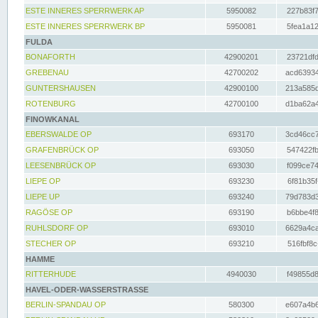
ESTE INNERES SPERRWERK AP
5950082
227b83f7
ESTE INNERES SPERRWERK BP
5950081
5fea1a12
FULDA
BONAFORTH
42900201
23721dfd
GREBENAU
42700202
acd63934
GUNTERSHAUSEN
42900100
213a585d
ROTENBURG
42700100
d1ba62a4
FINOWKANAL
EBERSWALDE OP
693170
3cd46cc7
GRAFENBRÜCK OP
693050
547422fb
LEESENBRÜCK OP
693030
f099ce74
LIEPE OP
693230
6f81b35f
LIEPE UP
693240
79d783d3
RAGÖSE OP
693190
b6bbe4f8
RUHLSDORF OP
693010
6629a4ca
STECHER OP
693210
516fbf8c
HAMME
RITTERHUDE
4940030
f49855d8
HAVEL-ODER-WASSERSTRASSE
BERLIN-SPANDAU OP
580300
e607a4b6