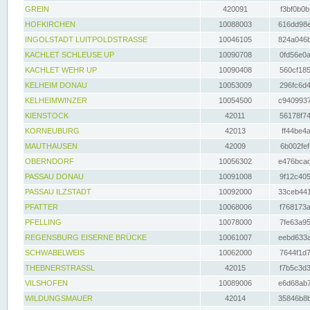
GREIN
420091
f3bf0b0b
HOFKIRCHEN
10088003
616dd98e
INGOLSTADT LUITPOLDSTRASSE
10046105
824a046b
KACHLET SCHLEUSE UP
10090708
0fd56e0a
KACHLET WEHR UP
10090408
560cf185
KELHEIM DONAU
10053009
296fc6d4
KELHEIMWINZER
10054500
c9409937
KIENSTOCK
42011
56178f74
KORNEUBURG
42013
ff44be4a
MAUTHAUSEN
42009
6b002fef
OBERNDORF
10056302
e476bcad
PASSAU DONAU
10091008
9f12c405
PASSAU ILZSTADT
10092000
33ceb441
PFATTER
10068006
f768173a
PFELLING
10078000
7fe63a95
REGENSBURG EISERNE BRÜCKE
10061007
eebd633a
SCHWABELWEIS
10062000
7644f1d7
THEBNERSTRASSL
42015
f7b5c3d3
VILSHOFEN
10089006
e6d68ab7
WILDUNGSMAUER
42014
35846b8b