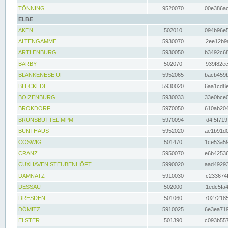
TÖNNING
9520070
00e386ac
ELBE
AKEN
502010
094b96e5
ALTENGAMME
5930070
2ee12b9a
ARTLENBURG
5930050
b3492c68
BARBY
502070
939f82ec
BLANKENESE UF
5952065
bacb459b
BLECKEDE
5930020
6aa1cd8e
BOIZENBURG
5930033
33e0bce0
BROKDORF
5970050
610ab204
BRUNSBÜTTEL MPM
5970094
d4f5f719
BUNTHAUS
5952020
ae1b91d0
COSWIG
501470
1ce53a59
CRANZ
5950070
e6b42536
CUXHAVEN STEUBENHÖFT
5990020
aad49293
DAMNATZ
5910030
c233674f
DESSAU
502000
1edc5fa4
DRESDEN
501060
70272185
DÖMITZ
5910025
6e3ea719
ELSTER
501390
c093b557