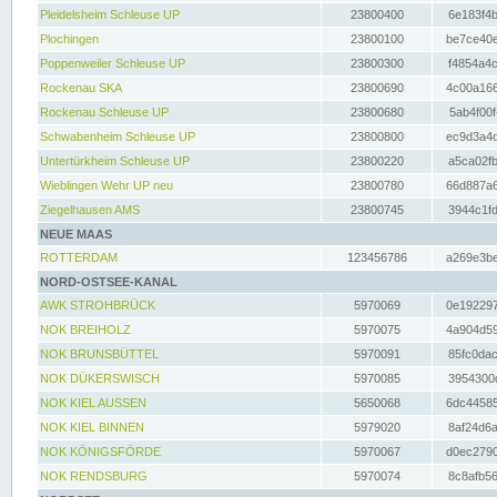
Pleidelsheim Schleuse UP
23800400
6e183f4b
Plochingen
23800100
be7ce40e
Poppenweiler Schleuse UP
23800300
f4854a4c
Rockenau SKA
23800690
4c00a166
Rockenau Schleuse UP
23800680
5ab4f00f
Schwabenheim Schleuse UP
23800800
ec9d3a4d
Untertürkheim Schleuse UP
23800220
a5ca02fb
Wieblingen Wehr UP neu
23800780
66d887a6
Ziegelhausen AMS
23800745
3944c1fd
NEUE MAAS
ROTTERDAM
123456786
a269e3be
NORD-OSTSEE-KANAL
AWK STROHBRÜCK
5970069
0e192297
NOK BREIHOLZ
5970075
4a904d59
NOK BRUNSBÜTTEL
5970091
85fc0dac
NOK DÜKERSWISCH
5970085
3954300d
NOK KIEL AUSSEN
5650068
6dc44585
NOK KIEL BINNEN
5979020
8af24d6a
NOK KÖNIGSFÖRDE
5970067
d0ec2790
NOK RENDSBURG
5970074
8c8afb56