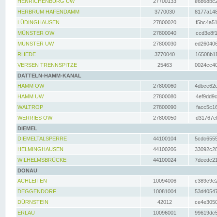
HENRICHENBURG UW
27700133
e6b68bc2
HERBRUM HAFENDAMM
3770030
8177a148
LÜDINGHAUSEN
27800020
f5bc4a51
MÜNSTER OW
27800040
ccd3e8f1
MÜNSTER UW
27800030
ed260406
RHEDE
3770040
16508b11
VERSEN TRENNSPITZE
25463
0024cc40
DATTELN-HAMM-KANAL
HAMM OW
27800060
4dbce62d
HAMM UW
27800080
4ef9dd9c
WALTROP
27800090
facc5c16
WERRIES OW
27800050
d31767ef
DIEMEL
DIEMELTALSPERRE
44100104
5cdc6555
HELMINGHAUSEN
44100206
33092c28
WILHELMSBRÜCKE
44100024
7deedc21
DONAU
ACHLEITEN
10094006
c389c9e2
DEGGENDORF
10081004
53d40547
DÜRNSTEIN
42012
ce4e3050
ERLAU
10096001
99619dc5