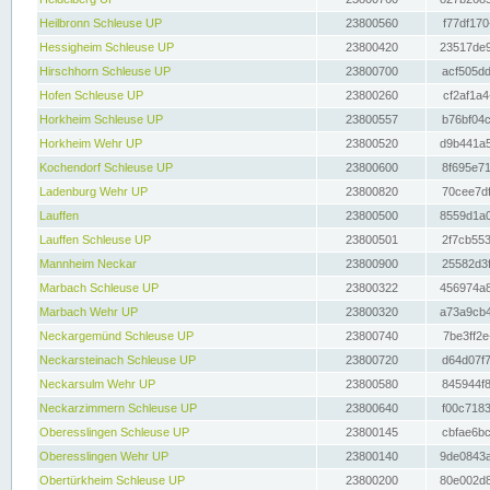
Heilbronn Schleuse UP
23800560
f77df170
Hessigheim Schleuse UP
23800420
23517de9
Hirschhorn Schleuse UP
23800700
acf505dd
Hofen Schleuse UP
23800260
cf2af1a4
Horkheim Schleuse UP
23800557
b76bf04c
Horkheim Wehr UP
23800520
d9b441a5
Kochendorf Schleuse UP
23800600
8f695e71
Ladenburg Wehr UP
23800820
70cee7df
Lauffen
23800500
8559d1a0
Lauffen Schleuse UP
23800501
2f7cb553
Mannheim Neckar
23800900
25582d3f
Marbach Schleuse UP
23800322
456974a8
Marbach Wehr UP
23800320
a73a9cb4
Neckargemünd Schleuse UP
23800740
7be3ff2e
Neckarsteinach Schleuse UP
23800720
d64d07f7
Neckarsulm Wehr UP
23800580
845944f8
Neckarzimmern Schleuse UP
23800640
f00c7183
Oberesslingen Schleuse UP
23800145
cbfae6bc
Oberesslingen Wehr UP
23800140
9de0843a
Obertürkheim Schleuse UP
23800200
80e002d8