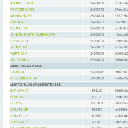
KLEINHEUBACH
24700200
355b02d2
KROTZENBURG
24700335
27eed51b
MAINFLINGEN
24700325
4627475d
OBERNAU
24700302
3c7cfb10
RAUNHEIM
24900108
db1684c1
SCHWEINFURT NEUER HAFEN
24300304
42ecae60
STEINBACH
24500100
1ed983c3
TRUNSTADT
24300202
a77aad00
WERTHEIM
24709089
0e065a22
WÜRZBURG
24300600
915d76e1
MAIN-DONAU-KANAL
BAMBERG
24300042
ff02f181
RIEDENBURG_UP
13409200
4a69e82e
MÜRITZ-ELDE-WASSERSTRASSE
BARKOW OP
596100
06d86c6b
BOBZIN OP
596120
faefa284
BUROW
5961601
a68cf527
DÖMITZ OP
596450
ec8188ee
DÖMITZ UP
596460
ad3a51da
ELDENA OP
596370
0fab94c7