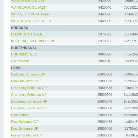
WANGEROOGE OST
9420020
26656fda
WANGEROOGE WEST
9420040
70039212
WHV ALTER VORHAFEN
9440020
f85bd17b
WHV NEUER VORHAFEN
9440030
f77317d9
KRÜCKAU
ELMSHORN HAFEN
5970022
136febf6
KRÜCKAU-SPERRWERK BP
5970023
53c277c3
KÜSTENKANAL
HUNDSMÜHLEN
4960020
cf6ac249
Hilkenbrook
3800010
58ccd6f0
LAHN
Bad Ems Schleuse UP
25800700
c005afb9
Bad Ems Wehr OP
25800690
f2295e77
Cramberg Schleuse OP
25800538
24fe419b
Cramberg Schleuse UP
25800540
3abb36d1
Dausenau Schleuse OP
25800678
9ceb358c
Dausenau Schleuse UP
25800680
eae91991
Diez Hafen
25800500
eadedeb6
Diez Schleuse OP
25800478
ea62ec5f
Diez Schleuse UP
25800480
31750a0f
Fürfurt Schleuse UP
25800300
34af0fca