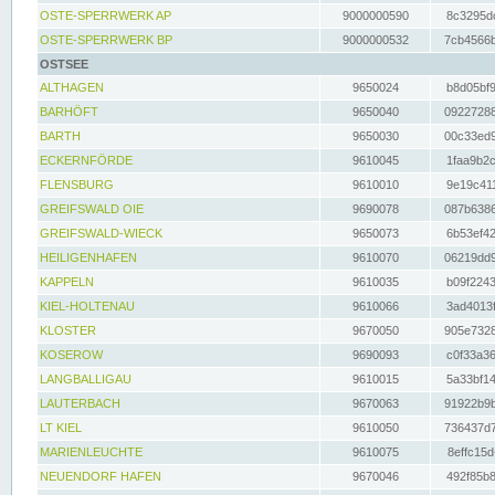
OSTE-SPERRWERK AP
9000000590
8c3295dc
OSTE-SPERRWERK BP
9000000532
7cb4566b
OSTSEE
ALTHAGEN
9650024
b8d05bf9
BARHÖFT
9650040
09227288
BARTH
9650030
00c33ed9
ECKERNFÖRDE
9610045
1faa9b2c
FLENSBURG
9610010
9e19c411
GREIFSWALD OIE
9690078
087b6386
GREIFSWALD-WIECK
9650073
6b53ef42
HEILIGENHAFEN
9610070
06219dd9
KAPPELN
9610035
b09f2243
KIEL-HOLTENAU
9610066
3ad4013f
KLOSTER
9670050
905e7328
KOSEROW
9690093
c0f33a36
LANGBALLIGAU
9610015
5a33bf14
LAUTERBACH
9670063
91922b9b
LT KIEL
9610050
736437d7
MARIENLEUCHTE
9610075
8effc15d
NEUENDORF HAFEN
9670046
492f85b8