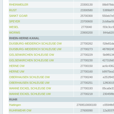
RHEINWEILER
23300130
06b978dd
RUST
23300580
5389b878
SANKT GOAR
25700300
550eb7e9
SPEYER
23700600
2cb8ae5b
WESEL
2770040
f33c3cc9
WORMS
23900200
844a620f
RHEIN-HERNE-KANAL
DUISBURG-MEIDERICH SCHLEUSE OW
27700262
f18e81da
DUISBURG-MEIDERICH SCHLEUSE UW
27700273
48780245
GELSENKIRCHEN SCHLEUSE OW
27700229
5b9f8134
GELSENKIRCHEN SCHLEUSE UW
27700230
427318d0
HERNE OW
27700150
ac6c4362
HERNE UW
27700160
b9975ea1
OBERHAUSEN SCHLEUSE OW
27700240
e251f943
OBERHAUSEN SCHLEUSE UW
27700251
12f63015
WANNE EICKEL SCHLEUSE OW
27700193
05ca0e33
WANNE EICKEL SCHLEUSE UW
27700218
23045f8b
RUHR
Hattingen
2769510000100
c0594fb5
RUHRWEHR OW
27600090
12a3037f