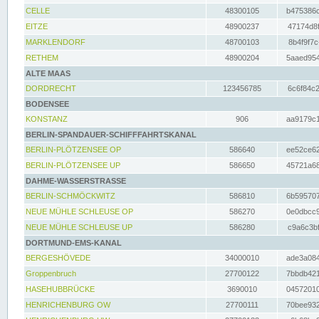
CELLE
48300105
b475386c
EITZE
48900237
47174d8f
MARKLENDORF
48700103
8b4f9f7c
RETHEM
48900204
5aaed954
ALTE MAAS
DORDRECHT
123456785
6c6f84c2
BODENSEE
KONSTANZ
906
aa9179c1
BERLIN-SPANDAUER-SCHIFFFAHRTSKANAL
BERLIN-PLÖTZENSEE OP
586640
ee52ce62
BERLIN-PLÖTZENSEE UP
586650
45721a68
DAHME-WASSERSTRASSE
BERLIN-SCHMÖCKWITZ
586810
6b595707
NEUE MÜHLE SCHLEUSE OP
586270
0e0dbcc9
NEUE MÜHLE SCHLEUSE UP
586280
c9a6c3bf
DORTMUND-EMS-KANAL
BERGESHÖVEDE
34000010
ade3a084
Groppenbruch
27700122
7bbdb421
HASEHUBBRÜCKE
3690010
04572010
HENRICHENBURG OW
27700111
70bee932