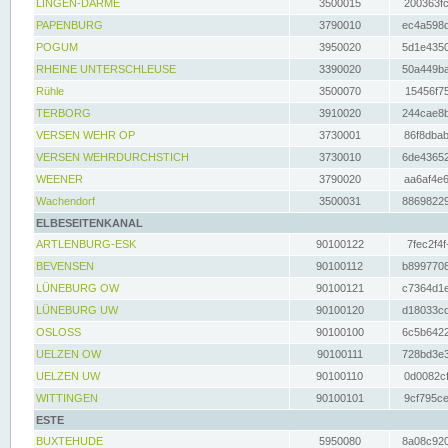
LINGEN-DARME
3500015
200363fc
PAPENBURG
3790010
ec4a598d
POGUM
3950020
5d1e4350
RHEINE UNTERSCHLEUSE
3390020
50a449ba
Rühle
3500070
15456f75
TERBORG
3910020
244cae8b
VERSEN WEHR OP
3730001
86f8dbab
VERSEN WEHRDURCHSTICH
3730010
6de43652
WEENER
3790020
aa6af4e6
Wachendorf
3500031
88698229
ELBESEITENKANAL
ARTLENBURG-ESK
90100122
7fec2f4f
BEVENSEN
90100112
b8997708
LÜNEBURG OW
90100121
c7364d1e
LÜNEBURG UW
90100120
d18033cd
OSLOSS
90100100
6c5b6422
UELZEN OW
90100111
728bd3e3
UELZEN UW
90100110
0d0082cf
WITTINGEN
90100101
9cf795ce
ESTE
BUXTEHUDE
5950080
8a08c920