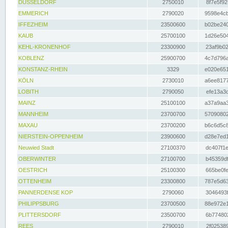
DÜSSELDORF
2750010
8f7e5f92
EMMERICH
2790020
9598e4cb
IFFEZHEIM
23500600
b02be240
KAUB
25700100
1d26e504
KEHL-KRONENHOF
23300900
23af9b02
KOBLENZ
25900700
4c7d796a
KONSTANZ-RHEIN
3329
e020e651
KÖLN
2730010
a6ee8177
LOBITH
2790050
efe13a3d
MAINZ
25100100
a37a9aa3
MANNHEIM
23700700
57090802
MAXAU
23700200
b6c6d5c8
NIERSTEIN-OPPENHEIM
23900600
d28e7ed1
Neuwied Stadt
27100370
dc407f1e
OBERWINTER
27100700
b45359df
OESTRICH
25100300
665be0fe
OTTENHEIM
23300800
787e5d63
PANNERDENSE KOP
2790060
3046493f
PHILIPPSBURG
23700500
88e972e1
PLITTERSDORF
23500700
6b774802
REES
2790010
2f025389