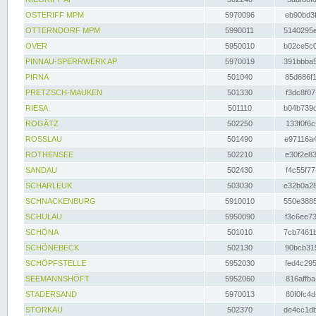
OSTERIFF MPM
5970096
eb90bd3f
OTTERNDORF MPM
5990011
5140295e
OVER
5950010
b02ce5c0
PINNAU-SPERRWERK AP
5970019
391bbba5
PIRNA
501040
85d686f1
PRETZSCH-MAUKEN
501330
f3dc8f07
RIESA
501110
b04b739d
ROGÄTZ
502250
133f0f6c
ROSSLAU
501490
e97116a4
ROTHENSEE
502210
e30f2e83
SANDAU
502430
f4c55f77
SCHARLEUK
503030
e32b0a28
SCHNACKENBURG
5910010
550e3885
SCHULAU
5950090
f3c6ee73
SCHÖNA
501010
7cb7461b
SCHÖNEBECK
502130
90bcb315
SCHÖPFSTELLE
5952030
fed4c295
SEEMANNSHÖFT
5952060
816affba
STADERSAND
5970013
80f0fc4d
STORKAU
502370
de4cc1db