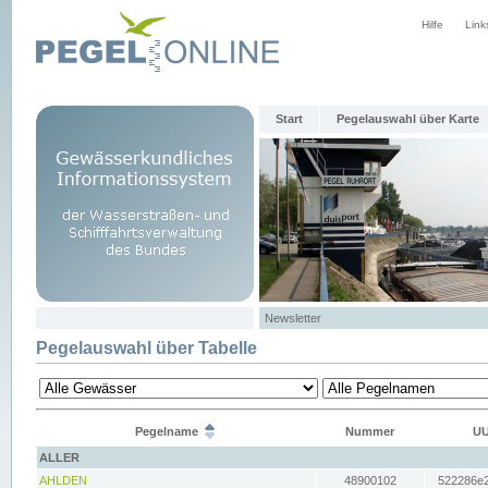
Hilfe
Link
Start
Pegelauswahl über Karte
Newsletter
Pegelauswahl über Tabelle
Pegelname
Nummer
UU
ALLER
AHLDEN
48900102
522286e2