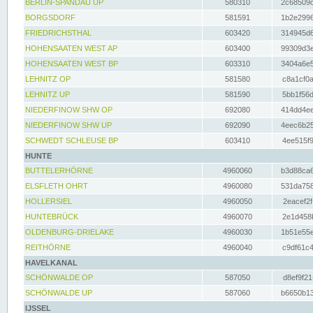
BERLIN-SPANDAU UP
580310
2c68509c
BORGSDORF
581591
1b2e2996
FRIEDRICHSTHAL
603420
314945d6
HOHENSAATEN WEST AP
603400
99309d3e
HOHENSAATEN WEST BP
603310
3404a6e5
LEHNITZ OP
581580
c8a1cf0a
LEHNITZ UP
581590
5bb1f56d
NIEDERFINOW SHW OP
692080
414dd4ee
NIEDERFINOW SHW UP
692090
4eec6b25
SCHWEDT SCHLEUSE BP
603410
4ee515f9
HUNTE
BUTTELERHÖRNE
4960060
b3d88ca6
ELSFLETH OHRT
4960080
531da758
HOLLERSIEL
4960050
2eacef2f
HUNTEBRÜCK
4960070
2e1d458b
OLDENBURG-DRIELAKE
4960030
1b51e55e
REITHÖRNE
4960040
c9df61c4
HAVELKANAL
SCHÖNWALDE OP
587050
d8ef9f21
SCHÖNWALDE UP
587060
b6650b13
IJSSEL