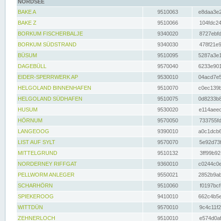
NORDSEE
BAKE A
9510063
e8daa3e2
BAKE Z
9510066
104fdc24
BORKUM FISCHERBALJE
9340020
8727ebfd
BORKUM SÜDSTRAND
9340030
478f21e9
BÜSUM
9510095
5287a3e1
DAGEBÜLL
9570040
6233e901
EIDER-SPERRWERK AP
9530010
04acd7e5
HELGOLAND BINNENHAFEN
9510070
c0ec139b
HELGOLAND SÜDHAFEN
9510075
0d8233b8
HUSUM
9530020
e114aeec
HÖRNUM
9570050
733755fd
LANGEOOG
9390010
a0c1dcb6
LIST AUF SYLT
9570070
5e92d73f
MITTELGRUND
9510132
3ff99b92
NORDERNEY RIFFGAT
9360010
c0244c0e
PELLWORM ANLEGER
9550021
2852b9ab
SCHARHÖRN
9510060
f0197bcf
SPIEKEROOG
9410010
662c4b5e
WITTDÜN
9570010
9c4c11f2
ZEHNERLOCH
9510010
e574d0af