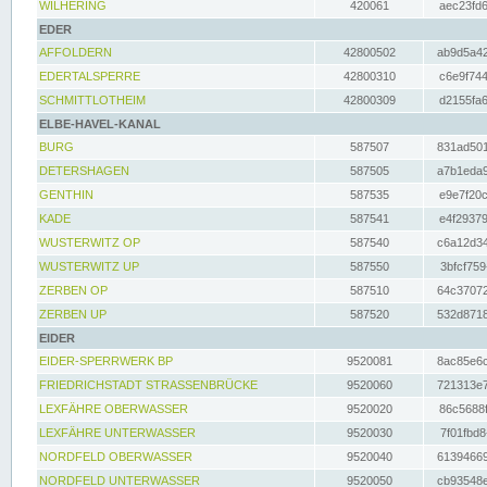
WILHERING
420061
aec23fd6
EDER
AFFOLDERN
42800502
ab9d5a42
EDERTALSPERRE
42800310
c6e9f744
SCHMITTLOTHEIM
42800309
d2155fa6
ELBE-HAVEL-KANAL
BURG
587507
831ad501
DETERSHAGEN
587505
a7b1eda9
GENTHIN
587535
e9e7f20c
KADE
587541
e4f29379
WUSTERWITZ OP
587540
c6a12d34
WUSTERWITZ UP
587550
3bfcf759
ZERBEN OP
587510
64c37072
ZERBEN UP
587520
532d8718
EIDER
EIDER-SPERRWERK BP
9520081
8ac85e6c
FRIEDRICHSTADT STRASSENBRÜCKE
9520060
721313e7
LEXFÄHRE OBERWASSER
9520020
86c5688f
LEXFÄHRE UNTERWASSER
9520030
7f01fbd8
NORDFELD OBERWASSER
9520040
61394669
NORDFELD UNTERWASSER
9520050
cb93548e