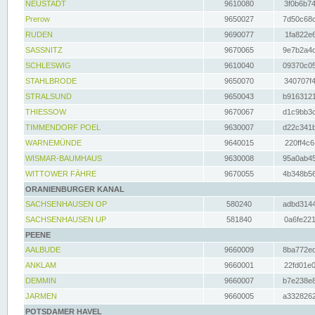
NEUSTADT
9610080
3f0b6b74
Prerow
9650027
7d50c68c
RUDEN
9690077
1fa822e6
SASSNITZ
9670065
9e7b2a4d
SCHLESWIG
9610040
09370c05
STAHLBRODE
9650070
340707f4
STRALSUND
9650043
b9163121
THIESSOW
9670067
d1c9bb3c
TIMMENDORF POEL
9630007
d22c341b
WARNEMÜNDE
9640015
220ff4c6
WISMAR-BAUMHAUS
9630008
95a0ab45
WITTOWER FÄHRE
9670055
4b348b56
ORANIENBURGER KANAL
SACHSENHAUSEN OP
580240
adbd3144
SACHSENHAUSEN UP
581840
0a6fe221
PEENE
AALBUDE
9660009
8ba772ed
ANKLAM
9660001
22fd01e0
DEMMIN
9660007
b7e238e8
JARMEN
9660005
a3328262
POTSDAMER HAVEL