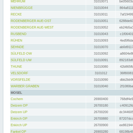
MEHRUM
31010071
be05603a
NIENBRÜGGE
31010044
864a8111
RECKE
31010011
7af19499
RODENBERGER AUE-OST
31010051
6288de60
RODENBERGER AUE-WEST
31010052
eb24b5a3
RUSBEND
31010043
c1f06401
RÜHEN
31010093
4ed5f6da
SEHNDE
31010070
ab0d9117
SÜLFELD OW
31010092
a8604e8f
SÜLFELD UW
31010091
892183d6
THUNE
31010080
42b865fb
VELSDORF
3101012
36f80081
VORSFELDE
31010090
dbb2bb9f
WARBER GRABEN
31010040
2f1080ba
MOSEL
Cochem
26900400
768df4e9
Detzem OP
26700180
c40912fd
Detzem UP
26700200
dc344605
Enkirch OP
26700880
87207dcd
Enkirch UP
26700900
ee861944
Fankel OP
26900280
68198b48