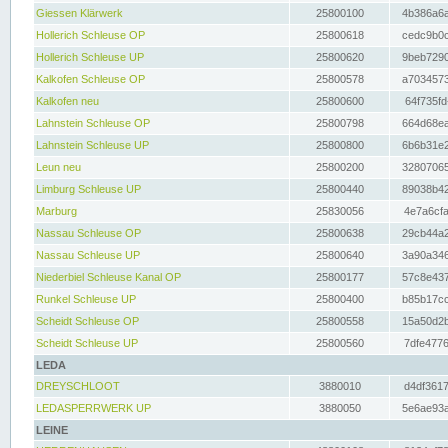
Giessen Klärwerk
25800100
4b386a6a
Hollerich Schleuse OP
25800618
cedc9b0c
Hollerich Schleuse UP
25800620
9beb7290
Kalkofen Schleuse OP
25800578
a7034573
Kalkofen neu
25800600
64f735fd
Lahnstein Schleuse OP
25800798
664d68ea
Lahnstein Schleuse UP
25800800
6b6b31e2
Leun neu
25800200
32807065
Limburg Schleuse UP
25800440
89038b42
Marburg
25830056
4e7a6cfa
Nassau Schleuse OP
25800638
29cb44a2
Nassau Schleuse UP
25800640
3a90a346
Niederbiel Schleuse Kanal OP
25800177
57c8e437
Runkel Schleuse UP
25800400
b85b17cc
Scheidt Schleuse OP
25800558
15a50d2b
Scheidt Schleuse UP
25800560
7dfe4776
LEDA
DREYSCHLOOT
3880010
d4df3617
LEDASPERRWERK UP
3880050
5e6ae93a
LEINE