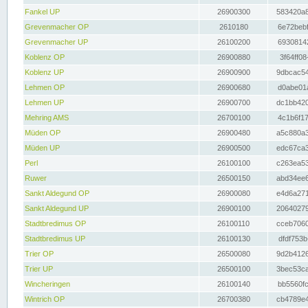
Fankel UP
26900300
583420a8
Grevenmacher OP
2610180
6e72bebf
Grevenmacher UP
26100200
69308142
Koblenz OP
26900880
3f64ff08
Koblenz UP
26900900
9dbcac54
Lehmen OP
26900680
d0abe01a
Lehmen UP
26900700
dc1bb420
Mehring AMS
26700100
4c1b6f17
Müden OP
26900480
a5c880a3
Müden UP
26900500
edc67ca3
Perl
26100100
c263ea53
Ruwer
26500150
abd34ee6
Sankt Aldegund OP
26900080
e4d6a271
Sankt Aldegund UP
26900100
20640279
Stadtbredimus OP
26100110
cceb7060
Stadtbredimus UP
26100130
dfdf753b
Trier OP
26500080
9d2b4126
Trier UP
26500100
3bec53ca
Wincheringen
26100140
bb5560fc
Wintrich OP
26700380
cb4789e4