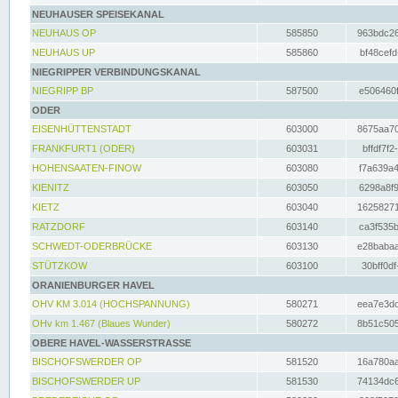
NEUHAUSER SPEISEKANAL
NEUHAUS OP
585850
963bdc26
NEUHAUS UP
585860
bf48cefd
NIEGRIPPER VERBINDUNGSKANAL
NIEGRIPP BP
587500
e506460f
ODER
EISENHÜTTENSTADT
603000
8675aa70
FRANKFURT1 (ODER)
603031
bffdf7f2
HOHENSAATEN-FINOW
603080
f7a639a4
KIENITZ
603050
6298a8f9
KIETZ
603040
16258271
RATZDORF
603140
ca3f535b
SCHWEDT-ODERBRÜCKE
603130
e28babaa
STÜTZKOW
603100
30bff0df
ORANIENBURGER HAVEL
OHV KM 3.014 (HOCHSPANNUNG)
580271
eea7e3dc
OHv km 1.467 (Blaues Wunder)
580272
8b51c505
OBERE HAVEL-WASSERSTRASSE
BISCHOFSWERDER OP
581520
16a780aa
BISCHOFSWERDER UP
581530
74134dc6