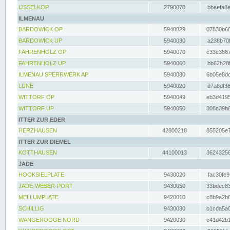
IJSSELKOP
2790070
bbaefa8e
ILMENAU
BARDOWICK OP
5940029
07830b68
BARDOWICK UP
5940030
a238b70f
FAHRENHOLZ OP
5940070
c33c3667
FAHRENHOLZ UP
5940060
bb62b28f
ILMENAU SPERRWERK AP
5940080
6b05e8dc
LÜNE
5940020
d7a8df36
WITTORF OP
5940049
eb3d4195
WITTORF UP
5940050
308c39b6
ITTER ZUR EDER
HERZHAUSEN
42800218
855205e7
ITTER ZUR DIEMEL
KOTTHAUSEN
44100013
36243256
JADE
HOOKSIELPLATE
9430020
fac30fe9
JADE-WESER-PORT
9430050
33bdec83
MELLUMPLATE
9420010
c8b9a2b6
SCHILLIG
9430030
b1cda5a0
WANGEROOGE NORD
9420030
c41d42b1