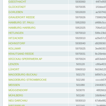
GEESTHACHT
5930060
44f7e955
GLÜCKSTADT
5970035
1f1bbed7
GORLEBEN
5910020
ac507f42
GRAUERORT REEDE
5970026
7398029b
HAMBURG ST. PAULI
5952050
d488c5cc
HAMBURG-HARBURG
5952025
706e5110
HETLINGEN
5970010
599c23b1
HITZACKER
5920010
a26e57c9
HOHNSTORF
5930040
d9289367
KOLLMAR
5970025
3ed90357
KRAUTSAND REEDE
5970031
8c20b4dc
KRÜCKAU-SPERRWERK AP
5970024
a653eb04
LENZEN
503120
c80a4f21
LÜHORT
5960010
8d18d129
MAGDEBURG-BUCKAU
502170
b8567c1e
MAGDEBURG-STROMBRÜCKE
502180
ccccb57f
MEISSEN
501080
24440872
MÜGGENDORF
503070
48f2661f
MÜHLBERG
501160
16b9b4e7
NEU DARCHAU
5930010
67d6e882
NIEGRIPP AP
502240
3adf88fd