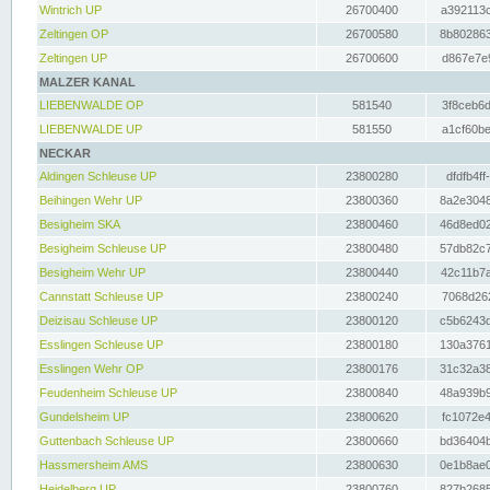
Wintrich UP
26700400
a392113c
Zeltingen OP
26700580
8b802863
Zeltingen UP
26700600
d867e7e9
MALZER KANAL
LIEBENWALDE OP
581540
3f8ceb6d
LIEBENWALDE UP
581550
a1cf60be
NECKAR
Aldingen Schleuse UP
23800280
dfdfb4ff
Beihingen Wehr UP
23800360
8a2e3048
Besigheim SKA
23800460
46d8ed02
Besigheim Schleuse UP
23800480
57db82c7
Besigheim Wehr UP
23800440
42c11b7a
Cannstatt Schleuse UP
23800240
7068d262
Deizisau Schleuse UP
23800120
c5b6243d
Esslingen Schleuse UP
23800180
130a3761
Esslingen Wehr OP
23800176
31c32a38
Feudenheim Schleuse UP
23800840
48a939b9
Gundelsheim UP
23800620
fc1072e4
Guttenbach Schleuse UP
23800660
bd36404b
Hassmersheim AMS
23800630
0e1b8ae0
Heidelberg UP
23800760
827b2685