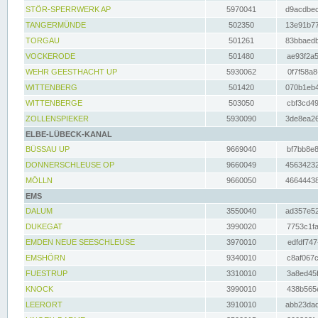
STÖR-SPERRWERK AP
5970041
d9acdbec
TANGERMÜNDE
502350
13e91b77
TORGAU
501261
83bbaedb
VOCKERODE
501480
ae93f2a5
WEHR GEESTHACHT UP
5930062
0f7f58a8
WITTENBERG
501420
070b1eb4
WITTENBERGE
503050
cbf3cd49
ZOLLENSPIEKER
5930090
3de8ea26
ELBE-LÜBECK-KANAL
BÜSSAU UP
9669040
bf7bb8e8
DONNERSCHLEUSE OP
9660049
45634232
MÖLLN
9660050
46644438
EMS
DALUM
3550040
ad357e52
DUKEGAT
3990020
7753c1fa
EMDEN NEUE SEESCHLEUSE
3970010
edfdf747
EMSHÖRN
9340010
c8af067c
FUESTRUP
3310010
3a8ed45f
KNOCK
3990010
438b565e
LEERORT
3910010
abb23dad