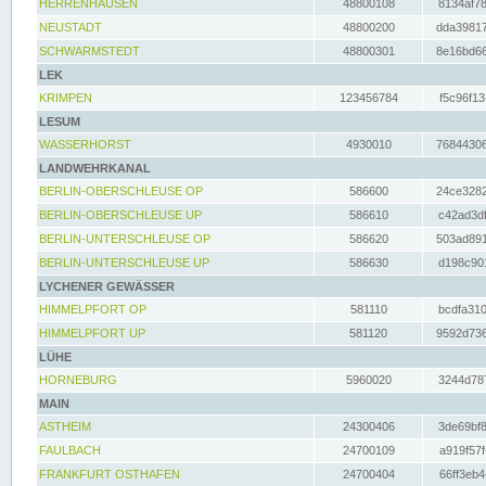
HERRENHAUSEN
48800108
8134af78
NEUSTADT
48800200
dda39817
SCHWARMSTEDT
48800301
8e16bd66
LEK
KRIMPEN
123456784
f5c96f13
LESUM
WASSERHORST
4930010
76844306
LANDWEHRKANAL
BERLIN-OBERSCHLEUSE OP
586600
24ce3282
BERLIN-OBERSCHLEUSE UP
586610
c42ad3df
BERLIN-UNTERSCHLEUSE OP
586620
503ad891
BERLIN-UNTERSCHLEUSE UP
586630
d198c901
LYCHENER GEWÄSSER
HIMMELPFORT OP
581110
bcdfa310
HIMMELPFORT UP
581120
9592d736
LÜHE
HORNEBURG
5960020
3244d787
MAIN
ASTHEIM
24300406
3de69bf8
FAULBACH
24700109
a919f57f
FRANKFURT OSTHAFEN
24700404
66ff3eb4