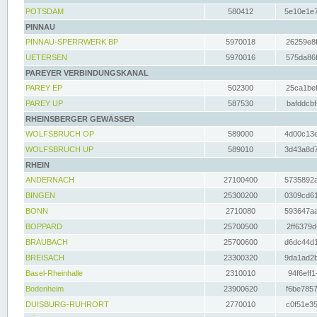
POTSDAM
580412
5e10e1e7
PINNAU
PINNAU-SPERRWERK BP
5970018
26259e8f
UETERSEN
5970016
575da86f
PAREYER VERBINDUNGSKANAL
PAREY EP
502300
25ca1bef
PAREY UP
587530
bafddcbf
RHEINSBERGER GEWÄSSER
WOLFSBRUCH OP
589000
4d00c13e
WOLFSBRUCH UP
589010
3d43a8d7
RHEIN
ANDERNACH
27100400
5735892a
BINGEN
25300200
0309cd61
BONN
2710080
593647aa
BOPPARD
25700500
2ff6379d
BRAUBACH
25700600
d6dc44d1
BREISACH
23300320
9da1ad2b
Basel-Rheinhalle
2310010
94f6eff1
Bodenheim
23900620
f6be7857
DUISBURG-RUHRORT
2770010
c0f51e35