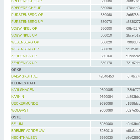
BREDEREICHE OP
580080
308f5979
BREDEREICHE UP
580090
470acd2a
FÜRSTENBERG OP
580060
2c95f83d
FÜRSTENBERG UP
580070
a5830277
VOßWINKEL OP
580000
09b422f7
VOßWINKEL UP
580010
2bcef51a
WESENBERG OP
580020
7909d3f7
WESENBERG UP
580030
da3b5de9
ZEHDENICK OP
580160
a9b8e24c
ZEHDENICK UP
580170
721d7dbf
ORKE
DALWIGKSTHAL
42840453
f0f78cc4
KLEINES HAFF
KARLSHAGEN
9690085
f53bb77f
KARNIN
9690084
da893bbd
UECKERMÜNDE
9690088
c1588dcc
WOLGAST
9650080
b327e35c
OSTE
BELUM
5980060
a9e93be0
BREMERVÖRDE UW
5980010
cf8a3ea2
HECHTHAUSEN
5980030
e5e02890