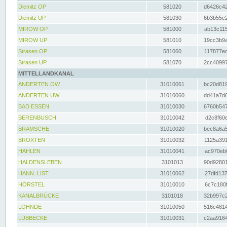
Diemitz OP
581020
d6426c42
Diemitz UP
581030
6b3b55e2
MIROW OP
581000
ab13c115
MIROW UP
581010
19cc3b9a
Strasen OP
581060
117877ec
Strasen UP
581070
2cc40997
MITTELLANDKANAL
ANDERTEN OW
31010061
bc20d819
ANDERTEN UW
31010060
dd41a7d6
BAD ESSEN
31010030
6760b547
BERENBUSCH
31010042
d2c8f60e
BRAMSCHE
31010020
bec8a6a5
BROXTEN
31010032
1125a391
HAHLEN
31010041
ac970eb0
HALDENSLEBEN
3101013
90d92801
HANN. LIST
31010062
27dfd137
HÖRSTEL
31010010
6c7c180f
KANALBRÜCKE
3101018
32b997c2
LOHNDE
31010050
516c4814
LÜBBECKE
31010031
c2aa9164