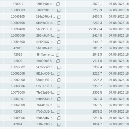
420091
f3bf0b0b-e...
2079.1
07.08.2026 18
10088003
616dd98e-8...
2256.9
07.08.2026 18
10046105
824a046b-9...
2458.3
07.08.2026 18
10090708
0fd56e0a-e...
2230.3
07.08.2026 18
10090408
560cf185-0...
2230.724
07.08.2026 18
10053009
296fc6d4-3...
2414.8
07.08.2026 18
10054500
c9409937-b...
2409.7
07.08.2026 18
42011
56178f74-b...
2015.2
07.08.2026 18
42013
ff44be4a-f...
1941.5
07.08.2026 18
42009
6b002fef-8...
2111.0
07.08.2026 18
10056302
e476bcad-b...
2397.4
07.08.2026 18
10091008
9f12c405-3...
2226.7
07.08.2026 18
10092000
33ceb441-2...
2225.2
07.08.2026 18
10068006
f768173a-7...
2350.7
07.08.2026 18
10078000
7fe63a95-8...
2305.5
07.08.2026 18
10061007
eebd633a-3...
2379.3
07.08.2026 18
10062000
7644f1d7-3...
2376.5
07.08.2026 18
42015
f7b5c3d3-3...
1879.2
07.08.2026 18
10089006
e6d68ab7-5...
2249.5
07.08.2026 18
42014
35846b8b-e...
1894.7
07.08.2026 18