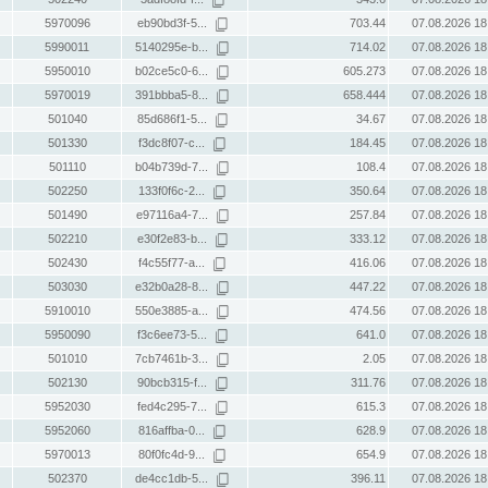
5970096
eb90bd3f-5...
703.44
07.08.2026 18
5990011
5140295e-b...
714.02
07.08.2026 18
5950010
b02ce5c0-6...
605.273
07.08.2026 18
5970019
391bbba5-8...
658.444
07.08.2026 18
501040
85d686f1-5...
34.67
07.08.2026 18
501330
f3dc8f07-c...
184.45
07.08.2026 18
501110
b04b739d-7...
108.4
07.08.2026 18
502250
133f0f6c-2...
350.64
07.08.2026 18
501490
e97116a4-7...
257.84
07.08.2026 18
502210
e30f2e83-b...
333.12
07.08.2026 18
502430
f4c55f77-a...
416.06
07.08.2026 18
503030
e32b0a28-8...
447.22
07.08.2026 18
5910010
550e3885-a...
474.56
07.08.2026 18
5950090
f3c6ee73-5...
641.0
07.08.2026 18
501010
7cb7461b-3...
2.05
07.08.2026 18
502130
90bcb315-f...
311.76
07.08.2026 18
5952030
fed4c295-7...
615.3
07.08.2026 18
5952060
816affba-0...
628.9
07.08.2026 18
5970013
80f0fc4d-9...
654.9
07.08.2026 18
502370
de4cc1db-5...
396.11
07.08.2026 18