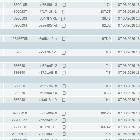
48300105
b475386c-3...
1.74
07.08.2026 18
48900237
47174d8f-1...
107.75
07.08.2026 18
48700103
8b4f9f7c-3...
38.47
07.08.2026 18
48900204
5aaed954-d...
82.32
07.08.2026 18
123456785
6c6f84c2-b...
975.0
07.08.2026 18
906
aa9179c1-1...
0.0
07.08.2026 18
586640
ee52ce62-2...
7.4
07.08.2026 18
586650
45721a68-5...
7.5
07.08.2026 18
586810
6b595707-8...
0.3
07.08.2026 18
586270
0e0dbcc9-0...
9.56
07.08.2026 18
586280
c9a6c3bf-0...
9.4
07.08.2026 18
34000010
ade3a084-8...
108.26
07.08.2026 18
27700122
7bbdb421-2...
07.08.2026 18
3690010
04572010-1...
166.42
07.08.2026 18
27700111
70bee932-1...
14.3
07.08.2026 18