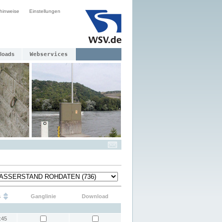
hinweise
Einstellungen
loads
Webservices
s
Ganglinie
Download
:45