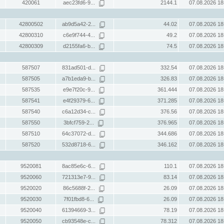
420061
aec23fd6-9...
2144.1
07.08.2026 18
42800502
ab9d5a42-2...
44.02
07.08.2026 18
42800310
c6e9f744-4...
49.2
07.08.2026 18
42800309
d2155fa6-b...
74.5
07.08.2026 18
587507
831ad501-d...
332.54
07.08.2026 18
587505
a7b1eda9-b...
326.83
07.08.2026 18
587535
e9e7f20c-9...
361.444
07.08.2026 18
587541
e4f29379-6...
371.285
07.08.2026 18
587540
c6a12d34-c...
376.56
07.08.2026 18
587550
3bfcf759-2...
376.965
07.08.2026 18
587510
64c37072-d...
344.686
07.08.2026 18
587520
532d8718-6...
346.162
07.08.2026 18
9520081
8ac85e6c-6...
110.1
07.08.2026 18
9520060
721313e7-9...
83.14
07.08.2026 18
9520020
86c5688f-2...
26.09
07.08.2026 18
9520030
7f01fbd8-6...
26.09
07.08.2026 18
9520040
61394669-3...
78.19
07.08.2026 18
9520050
cb93548e-c...
78.312
07.08.2026 18