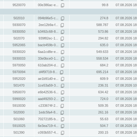
9520070
00e386ac-e...
99.8
07.08.2026 18
502010
094b96e5-c...
274.8
07.08.2026 18
5930070
2ee12b9a-f...
588.787
07.08.2026 18
5930050
b3492c68-8...
573.86
07.08.2026 18
502070
939f82ec-1...
294.82
07.08.2026 18
5952065
bacb459b-0...
635.0
07.08.2026 18
5930020
6aa1cd8e-e...
549.633
07.08.2026 18
5930033
33e0bce0-1...
558.534
07.08.2026 18
5970050
610ab204-d...
684.2
07.08.2026 18
5970094
d4f5f719-8...
695.214
07.08.2026 18
5952020
ae1b91d0-e...
609.9
07.08.2026 18
501470
1ce53a59-3...
236.31
07.08.2026 10
5950070
e6b42536-6...
634.42
07.08.2026 18
5990020
aad49293-2...
724.0
07.08.2026 18
5910030
c233674f-2...
509.35
07.08.2026 18
502000
1edc5fa4-8...
261.16
07.08.2026 18
501060
70272185-b...
55.63
07.08.2026 18
5910025
6e3ea719-4...
504.7
07.08.2026 18
501390
c093b557-4...
200.15
07.08.2026 18