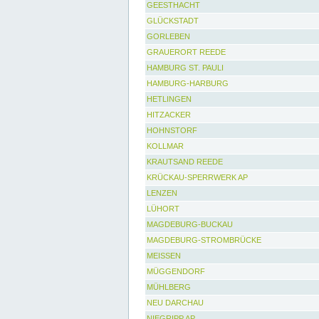
GEESTHACHT
GLÜCKSTADT
GORLEBEN
GRAUERORT REEDE
HAMBURG ST. PAULI
HAMBURG-HARBURG
HETLINGEN
HITZACKER
HOHNSTORF
KOLLMAR
KRAUTSAND REEDE
KRÜCKAU-SPERRWERK AP
LENZEN
LÜHORT
MAGDEBURG-BUCKAU
MAGDEBURG-STROMBRÜCKE
MEISSEN
MÜGGENDORF
MÜHLBERG
NEU DARCHAU
NIEGRIPP AP