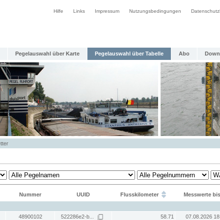
Hilfe
Links
Impressum
Nutzungsbedingungen
Datenschutz
Pegelauswahl über Karte
Pegelauswahl über Tabelle
Abo
Down
tter
Nummer
UUID
Flusskilometer
Messwerte bi
48900102
522286e2-b...
58.71
07.08.2026 18