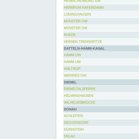
HENRICHENBURG UW
HERBRUM HAFENDAMM
LÜDINGHAUSEN
MÜNSTER OW
MÜNSTER UW
RHEDE
VERSEN TRENNSPITZE
DATTELN-HAMM-KANAL
HAMM OW
HAMM UW
WALTROP
WERRIES OW
DIEMEL
DIEMELTALSPERRE
HELMINGHAUSEN
WILHELMSBRÜCKE
DONAU
ACHLEITEN
DEGGENDORF
DÜRNSTEIN
ERLAU