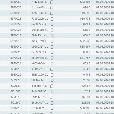
5930060
44f7e955-c...
583.393
07.08.2026 18
5970035
1f1bbed7-c...
674.0
07.08.2026 18
5910020
ac507f42-1...
492.95
07.08.2026 18
5970026
7398029b-c...
660.738
07.08.2026 18
5952050
d488c5cc-4...
623.1
07.08.2026 18
5952025
706e5110-c...
615.0
07.08.2026 18
5970010
599c23b1-4...
650.5
07.08.2026 18
5920010
a26e57c9-1...
522.639
07.08.2026 18
5930040
d9289367-c...
568.987
07.08.2026 18
5970025
3ed90357-4...
666.9
07.08.2026 18
5970031
8c20b4dc-1...
671.787
07.08.2026 18
5970024
a653eb04-d...
663.3
07.08.2026 18
503120
c80a4f21-5...
484.7
07.08.2026 18
5960010
8d18d129-0...
645.5
07.08.2026 18
502170
b8567c1e-8...
325.39
07.08.2026 18
502180
ccccb57f-a...
326.67
07.08.2026 18
501080
24440872-5...
82.2
07.08.2026 18
503070
48f2661f-f...
463.94
07.08.2026 18
501160
16b9b4e7-b...
128.02
07.08.2026 18
5930010
67d6e882-b...
536.385
07.08.2026 18
502240
3adf88fd-f...
343.6
07.08.2026 18