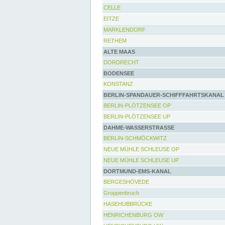
CELLE
EITZE
MARKLENDORF
RETHEM
ALTE MAAS
DORDRECHT
BODENSEE
KONSTANZ
BERLIN-SPANDAUER-SCHIFFFAHRTSKANAL
BERLIN-PLÖTZENSEE OP
BERLIN-PLÖTZENSEE UP
DAHME-WASSERSTRASSE
BERLIN-SCHMÖCKWITZ
NEUE MÜHLE SCHLEUSE OP
NEUE MÜHLE SCHLEUSE UP
DORTMUND-EMS-KANAL
BERGESHÖVEDE
Groppenbruch
HASEHUBBRÜCKE
HENRICHENBURG OW