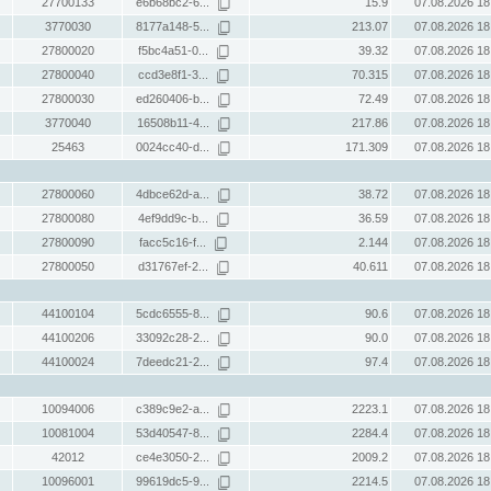
27700133
e6b68bc2-6...
15.9
07.08.2026 18
3770030
8177a148-5...
213.07
07.08.2026 18
27800020
f5bc4a51-0...
39.32
07.08.2026 18
27800040
ccd3e8f1-3...
70.315
07.08.2026 18
27800030
ed260406-b...
72.49
07.08.2026 18
3770040
16508b11-4...
217.86
07.08.2026 18
25463
0024cc40-d...
171.309
07.08.2026 18
27800060
4dbce62d-a...
38.72
07.08.2026 18
27800080
4ef9dd9c-b...
36.59
07.08.2026 18
27800090
facc5c16-f...
2.144
07.08.2026 18
27800050
d31767ef-2...
40.611
07.08.2026 18
44100104
5cdc6555-8...
90.6
07.08.2026 18
44100206
33092c28-2...
90.0
07.08.2026 18
44100024
7deedc21-2...
97.4
07.08.2026 18
10094006
c389c9e2-a...
2223.1
07.08.2026 18
10081004
53d40547-8...
2284.4
07.08.2026 18
42012
ce4e3050-2...
2009.2
07.08.2026 18
10096001
99619dc5-9...
2214.5
07.08.2026 18