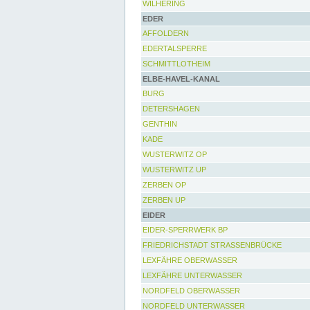
WILHERING
EDER
AFFOLDERN
EDERTALSPERRE
SCHMITTLOTHEIM
ELBE-HAVEL-KANAL
BURG
DETERSHAGEN
GENTHIN
KADE
WUSTERWITZ OP
WUSTERWITZ UP
ZERBEN OP
ZERBEN UP
EIDER
EIDER-SPERRWERK BP
FRIEDRICHSTADT STRASSENBRÜCKE
LEXFÄHRE OBERWASSER
LEXFÄHRE UNTERWASSER
NORDFELD OBERWASSER
NORDFELD UNTERWASSER