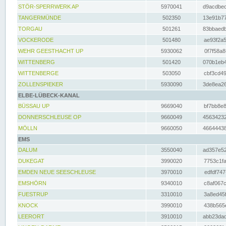
STÖR-SPERRWERK AP
5970041
d9acdbec
TANGERMÜNDE
502350
13e91b77
TORGAU
501261
83bbaedb
VOCKERODE
501480
ae93f2a5
WEHR GEESTHACHT UP
5930062
0f7f58a8
WITTENBERG
501420
070b1eb4
WITTENBERGE
503050
cbf3cd49
ZOLLENSPIEKER
5930090
3de8ea26
ELBE-LÜBECK-KANAL
BÜSSAU UP
9669040
bf7bb8e8
DONNERSCHLEUSE OP
9660049
45634232
MÖLLN
9660050
46644438
EMS
DALUM
3550040
ad357e52
DUKEGAT
3990020
7753c1fa
EMDEN NEUE SEESCHLEUSE
3970010
edfdf747
EMSHÖRN
9340010
c8af067c
FUESTRUP
3310010
3a8ed45f
KNOCK
3990010
438b565e
LEERORT
3910010
abb23dad