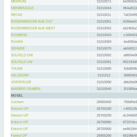
MEHRUM
31010071
be05603a
NIENBRÜGGE
31010044
864a8111
RECKE
31010011
7af19499
RODENBERGER AUE-OST
31010051
6288de60
RODENBERGER AUE-WEST
31010052
eb24b5a3
RUSBEND
31010043
c1f06401
RÜHEN
31010093
4ed5f6da
SEHNDE
31010070
ab0d9117
SÜLFELD OW
31010092
a8604e8f
SÜLFELD UW
31010091
892183d6
THUNE
31010080
42b865fb
VELSDORF
3101012
36f80081
VORSFELDE
31010090
dbb2bb9f
WARBER GRABEN
31010040
2f1080ba
MOSEL
Cochem
26900400
768df4e9
Detzem OP
26700180
c40912fd
Detzem UP
26700200
dc344605
Enkirch OP
26700880
87207dcd
Enkirch UP
26700900
ee861944
Fankel OP
26900280
68198b48