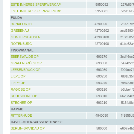
ESTE INNERES SPERRWERK AP
5950082
227b83f7
ESTE INNERES SPERRWERK BP
5950081
5fea1a12
FULDA
BONAFORTH
42900201
23721dfd
GREBENAU
42700202
acd63934
GUNTERSHAUSEN
42900100
213a585d
ROTENBURG
42700100
d1ba62a4
FINOWKANAL
EBERSWALDE OP
693170
3cd46cc7
GRAFENBRÜCK OP
693050
547422fb
LEESENBRÜCK OP
693030
f099ce74
LIEPE OP
693230
6f81b35f
LIEPE UP
693240
79d783d3
RAGÖSE OP
693190
b6bbe4f8
RUHLSDORF OP
693010
6629a4ca
STECHER OP
693210
516fbf8c
HAMME
RITTERHUDE
4940030
f49855d8
HAVEL-ODER-WASSERSTRASSE
BERLIN-SPANDAU OP
580300
e607a4b6