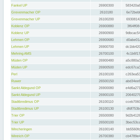
Fankel UP
26900300
583420a8
Grevenmacher OP
2610180
6e72bebf
Grevenmacher UP
26100200
69308142
Koblenz OP
26900880
3f64ff08
Koblenz UP
26900900
9dbcac54
Lehmen OP
26900680
d0abe01a
Lehmen UP
26900700
dc1bb420
Mehring AMS
26700100
4c1b6f17
Müden OP
26900480
a5c880a3
Müden UP
26900500
edc67ca3
Perl
26100100
c263ea53
Ruwer
26500150
abd34ee6
Sankt Aldegund OP
26900080
e4d6a271
Sankt Aldegund UP
26900100
20640279
Stadtbredimus OP
26100110
cceb7060
Stadtbredimus UP
26100130
dfdf753b
Trier OP
26500080
9d2b4126
Trier UP
26500100
3bec53ca
Wincheringen
26100140
bb5560fc
Wintrich OP
26700380
cb4789e4