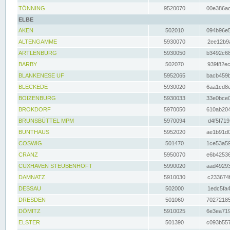
TÖNNING
9520070
00e386ac
ELBE
AKEN
502010
094b96e5
ALTENGAMME
5930070
2ee12b9a
ARTLENBURG
5930050
b3492c68
BARBY
502070
939f82ec
BLANKENESE UF
5952065
bacb459b
BLECKEDE
5930020
6aa1cd8e
BOIZENBURG
5930033
33e0bce0
BROKDORF
5970050
610ab204
BRUNSBÜTTEL MPM
5970094
d4f5f719
BUNTHAUS
5952020
ae1b91d0
COSWIG
501470
1ce53a59
CRANZ
5950070
e6b42536
CUXHAVEN STEUBENHÖFT
5990020
aad49293
DAMNATZ
5910030
c233674f
DESSAU
502000
1edc5fa4
DRESDEN
501060
70272185
DÖMITZ
5910025
6e3ea719
ELSTER
501390
c093b557