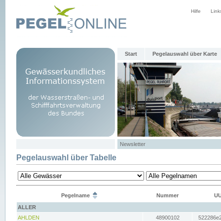
Hilfe
Link
Start
Pegelauswahl über Karte
Newsletter
Pegelauswahl über Tabelle
Pegelname
Nummer
UU
ALLER
AHLDEN
48900102
522286e2