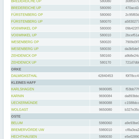
BREDEREICHE OP
580080
308f5979
BREDEREICHE UP
580090
470acd2a
FÜRSTENBERG OP
580060
2c95f83d
FÜRSTENBERG UP
580070
a5830277
VOßWINKEL OP
580000
09b422f7
VOßWINKEL UP
580010
2bcef51a
WESENBERG OP
580020
7909d3f7
WESENBERG UP
580030
da3b5de9
ZEHDENICK OP
580160
a9b8e24c
ZEHDENICK UP
580170
721d7dbf
ORKE
DALWIGKSTHAL
42840453
f0f78cc4
KLEINES HAFF
KARLSHAGEN
9690085
f53bb77f
KARNIN
9690084
da893bbd
UECKERMÜNDE
9690088
c1588dcc
WOLGAST
9650080
b327e35c
OSTE
BELUM
5980060
a9e93be0
BREMERVÖRDE UW
5980010
cf8a3ea2
HECHTHAUSEN
5980030
e5e02890