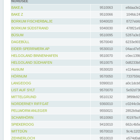
NORDSEE
BAKE A
9510063
e8daa3e2
BAKE Z
9510066
104fdc24
BORKUM FISCHERBALJE
9340020
8727ebfd
BORKUM SÜDSTRAND
9340030
478f21e9
BÜSUM
9510095
5287a3e1
DAGEBÜLL
9570040
6233e901
EIDER-SPERRWERK AP
9530010
04acd7e5
HELGOLAND BINNENHAFEN
9510070
c0ec139b
HELGOLAND SÜDHAFEN
9510075
0d8233b8
HUSUM
9530020
e114aeec
HÖRNUM
9570050
733755fd
LANGEOOG
9390010
a0c1dcb6
LIST AUF SYLT
9570070
5e92d73f
MITTELGRUND
9510132
3ff99b92
NORDERNEY RIFFGAT
9360010
c0244c0e
PELLWORM ANLEGER
9550021
2852b9ab
SCHARHÖRN
9510060
f0197bcf
SPIEKEROOG
9410010
662c4b5e
WITTDÜN
9570010
9c4c11f2
ZEHNERLOCH
9510010
e574d0af