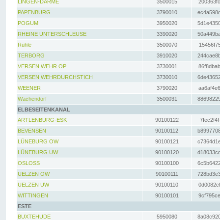
LINGEN-DARME
3500015
200363fc
PAPENBURG
3790010
ec4a598d
POGUM
3950020
5d1e4350
RHEINE UNTERSCHLEUSE
3390020
50a449ba
Rühle
3500070
15456f75
TERBORG
3910020
244cae8b
VERSEN WEHR OP
3730001
86f8dbab
VERSEN WEHRDURCHSTICH
3730010
6de43652
WEENER
3790020
aa6af4e6
Wachendorf
3500031
88698229
ELBESEITENKANAL
ARTLENBURG-ESK
90100122
7fec2f4f
BEVENSEN
90100112
b8997708
LÜNEBURG OW
90100121
c7364d1e
LÜNEBURG UW
90100120
d18033cd
OSLOSS
90100100
6c5b6422
UELZEN OW
90100111
728bd3e3
UELZEN UW
90100110
0d0082cf
WITTINGEN
90100101
9cf795ce
ESTE
BUXTEHUDE
5950080
8a08c920