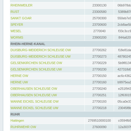
RHEINWEILER
23300130
06b978dd
RUST
23300580
5389b878
SANKT GOAR
25700300
550eb7e9
SPEYER
23700600
2cb8ae5b
WESEL
2770040
f33c3cc9
WORMS
23900200
844a620f
RHEIN-HERNE-KANAL
DUISBURG-MEIDERICH SCHLEUSE OW
27700262
f18e81da
DUISBURG-MEIDERICH SCHLEUSE UW
27700273
48780245
GELSENKIRCHEN SCHLEUSE OW
27700229
5b9f8134
GELSENKIRCHEN SCHLEUSE UW
27700230
427318d0
HERNE OW
27700150
ac6c4362
HERNE UW
27700160
b9975ea1
OBERHAUSEN SCHLEUSE OW
27700240
e251f943
OBERHAUSEN SCHLEUSE UW
27700251
12f63015
WANNE EICKEL SCHLEUSE OW
27700193
05ca0e33
WANNE EICKEL SCHLEUSE UW
27700218
23045f8b
RUHR
Hattingen
2769510000100
c0594fb5
RUHRWEHR OW
27600090
12a3037f