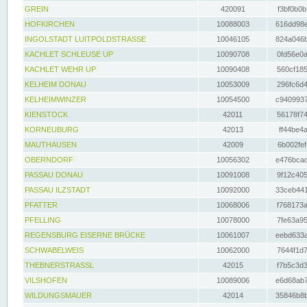
GREIN
420091
f3bf0b0b
HOFKIRCHEN
10088003
616dd98e
INGOLSTADT LUITPOLDSTRASSE
10046105
824a046b
KACHLET SCHLEUSE UP
10090708
0fd56e0a
KACHLET WEHR UP
10090408
560cf185
KELHEIM DONAU
10053009
296fc6d4
KELHEIMWINZER
10054500
c9409937
KIENSTOCK
42011
56178f74
KORNEUBURG
42013
ff44be4a
MAUTHAUSEN
42009
6b002fef
OBERNDORF
10056302
e476bcad
PASSAU DONAU
10091008
9f12c405
PASSAU ILZSTADT
10092000
33ceb441
PFATTER
10068006
f768173a
PFELLING
10078000
7fe63a95
REGENSBURG EISERNE BRÜCKE
10061007
eebd633a
SCHWABELWEIS
10062000
7644f1d7
THEBNERSTRASSL
42015
f7b5c3d3
VILSHOFEN
10089006
e6d68ab7
WILDUNGSMAUER
42014
35846b8b