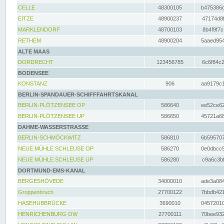
CELLE
48300105
b475386c
EITZE
48900237
47174d8f
MARKLENDORF
48700103
8b4f9f7c
RETHEM
48900204
5aaed954
ALTE MAAS
DORDRECHT
123456785
6c6f84c2
BODENSEE
KONSTANZ
906
aa9179c1
BERLIN-SPANDAUER-SCHIFFFAHRTSKANAL
BERLIN-PLÖTZENSEE OP
586640
ee52ce62
BERLIN-PLÖTZENSEE UP
586650
45721a68
DAHME-WASSERSTRASSE
BERLIN-SCHMÖCKWITZ
586810
6b595707
NEUE MÜHLE SCHLEUSE OP
586270
0e0dbcc9
NEUE MÜHLE SCHLEUSE UP
586280
c9a6c3bf
DORTMUND-EMS-KANAL
BERGESHÖVEDE
34000010
ade3a084
Groppenbruch
27700122
7bbdb421
HASEHUBBRÜCKE
3690010
04572010
HENRICHENBURG OW
27700111
70bee932