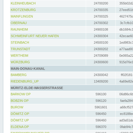
KLEINHEUBACH
24700200
355b02d2
KROTZENBURG
24700335
27eed51b
MAINFLINGEN
24700325
4627475d
OBERNAU
24700302
3c7cfb10
RAUNHEIM
24900108
db1684c1
SCHWEINFURT NEUER HAFEN
24300304
42ecae60
STEINBACH
24500100
1ed983c3
TRUNSTADT
24300202
a77aad00
WERTHEIM
24709089
0e065a22
WÜRZBURG
24300600
915d76e1
MAIN-DONAU-KANAL
BAMBERG
24300042
ff02f181
RIEDENBURG_UP
13409200
4a69e82e
MÜRITZ-ELDE-WASSERSTRASSE
BARKOW OP
596100
06d86c6b
BOBZIN OP
596120
faefa284
BUROW
5961601
a68cf527
DÖMITZ OP
596450
ec8188ee
DÖMITZ UP
596460
ad3a51da
ELDENA OP
596370
0fab94c7