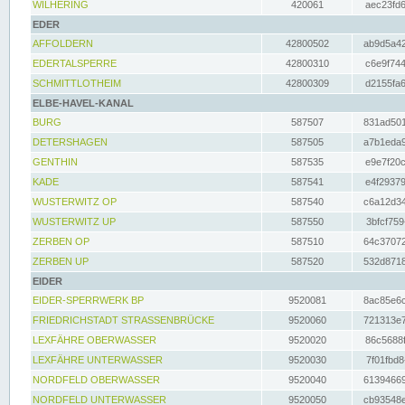
WILHERING
420061
aec23fd6
EDER
AFFOLDERN
42800502
ab9d5a42
EDERTALSPERRE
42800310
c6e9f744
SCHMITTLOTHEIM
42800309
d2155fa6
ELBE-HAVEL-KANAL
BURG
587507
831ad501
DETERSHAGEN
587505
a7b1eda9
GENTHIN
587535
e9e7f20c
KADE
587541
e4f29379
WUSTERWITZ OP
587540
c6a12d34
WUSTERWITZ UP
587550
3bfcf759
ZERBEN OP
587510
64c37072
ZERBEN UP
587520
532d8718
EIDER
EIDER-SPERRWERK BP
9520081
8ac85e6c
FRIEDRICHSTADT STRASSENBRÜCKE
9520060
721313e7
LEXFÄHRE OBERWASSER
9520020
86c5688f
LEXFÄHRE UNTERWASSER
9520030
7f01fbd8
NORDFELD OBERWASSER
9520040
61394669
NORDFELD UNTERWASSER
9520050
cb93548e