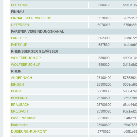
POTSDAM
580412
5e10e1e7
PINNAU
PINNAU-SPERRWERK BP
5970018
26259e8f
UETERSEN
5970016
575da86f
PAREYER VERBINDUNGSKANAL
PAREY EP
502300
25ca1bef
PAREY UP
587530
bafddcbf
RHEINSBERGER GEWÄSSER
WOLFSBRUCH OP
589000
4d00c13e
WOLFSBRUCH UP
589010
3d43a8d7
RHEIN
ANDERNACH
27100400
5735892a
BINGEN
25300200
0309cd61
BONN
2710080
593647aa
BOPPARD
25700500
2ff6379d
BRAUBACH
25700600
d6dc44d1
BREISACH
23300320
9da1ad2b
Basel-Rheinhalle
2310010
94f6eff1
Bodenheim
23900620
f6be7857
DUISBURG-RUHRORT
2770010
c0f51e35