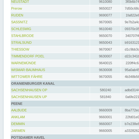
NEUSTADT
9610080
3f0b6b74
Prerow
9650027
7d50c68c
RUDEN
9690077
1fa822e6
SASSNITZ
9670065
9e7b2a4d
SCHLESWIG
9610040
09370c05
STAHLBRODE
9650070
340707f4
STRALSUND
9650043
b9163121
THIESSOW
9670067
d1c9bb3c
TIMMENDORF POEL
9630007
d22c341b
WARNEMÜNDE
9640015
220ff4c6
WISMAR-BAUMHAUS
9630008
95a0ab45
WITTOWER FÄHRE
9670055
4b348b56
ORANIENBURGER KANAL
SACHSENHAUSEN OP
580240
adbd3144
SACHSENHAUSEN UP
581840
0a6fe221
PEENE
AALBUDE
9660009
8ba772ed
ANKLAM
9660001
22fd01e0
DEMMIN
9660007
b7e238e8
JARMEN
9660005
a3328262
POTSDAMER HAVEL