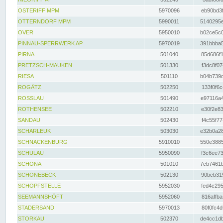
OSTERIFF MPM
5970096
eb90bd3f
OTTERNDORF MPM
5990011
5140295e
OVER
5950010
b02ce5c0
PINNAU-SPERRWERK AP
5970019
391bbba5
PIRNA
501040
85d686f1
PRETZSCH-MAUKEN
501330
f3dc8f07
RIESA
501110
b04b739d
ROGÄTZ
502250
133f0f6c
ROSSLAU
501490
e97116a4
ROTHENSEE
502210
e30f2e83
SANDAU
502430
f4c55f77
SCHARLEUK
503030
e32b0a28
SCHNACKENBURG
5910010
550e3885
SCHULAU
5950090
f3c6ee73
SCHÖNA
501010
7cb7461b
SCHÖNEBECK
502130
90bcb315
SCHÖPFSTELLE
5952030
fed4c295
SEEMANNSHÖFT
5952060
816affba
STADERSAND
5970013
80f0fc4d
STORKAU
502370
de4cc1db