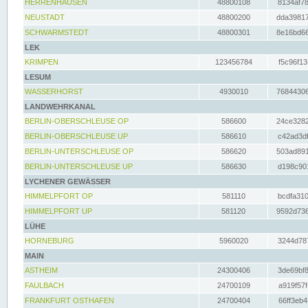
HERRENHAUSEN
48800108
8134af78
NEUSTADT
48800200
dda39817
SCHWARMSTEDT
48800301
8e16bd66
LEK
KRIMPEN
123456784
f5c96f13
LESUM
WASSERHORST
4930010
76844306
LANDWEHRKANAL
BERLIN-OBERSCHLEUSE OP
586600
24ce3282
BERLIN-OBERSCHLEUSE UP
586610
c42ad3df
BERLIN-UNTERSCHLEUSE OP
586620
503ad891
BERLIN-UNTERSCHLEUSE UP
586630
d198c901
LYCHENER GEWÄSSER
HIMMELPFORT OP
581110
bcdfa310
HIMMELPFORT UP
581120
9592d736
LÜHE
HORNEBURG
5960020
3244d787
MAIN
ASTHEIM
24300406
3de69bf8
FAULBACH
24700109
a919f57f
FRANKFURT OSTHAFEN
24700404
66ff3eb4