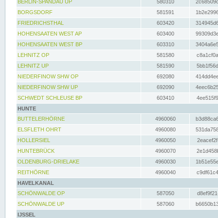
BERLIN-SPANDAU UP
580310
2c68509c
BORGSDORF
581591
1b2e2996
FRIEDRICHSTHAL
603420
314945d6
HOHENSAATEN WEST AP
603400
99309d3e
HOHENSAATEN WEST BP
603310
3404a6e5
LEHNITZ OP
581580
c8a1cf0a
LEHNITZ UP
581590
5bb1f56d
NIEDERFINOW SHW OP
692080
414dd4ee
NIEDERFINOW SHW UP
692090
4eec6b25
SCHWEDT SCHLEUSE BP
603410
4ee515f9
HUNTE
BUTTELERHÖRNE
4960060
b3d88ca6
ELSFLETH OHRT
4960080
531da758
HOLLERSIEL
4960050
2eacef2f
HUNTEBRÜCK
4960070
2e1d458b
OLDENBURG-DRIELAKE
4960030
1b51e55e
REITHÖRNE
4960040
c9df61c4
HAVELKANAL
SCHÖNWALDE OP
587050
d8ef9f21
SCHÖNWALDE UP
587060
b6650b13
IJSSEL