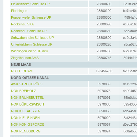
Pleidelsheim Schleuse UP
23800400
6e183f4b
Plochingen
23800100
be7ce40e
Poppenweiler Schleuse UP
23800300
f4854a4c
Rockenau SKA
23800690
4c00a166
Rockenau Schleuse UP
23800680
5ab4f00f
Schwabenheim Schleuse UP
23800800
ec9d3a4d
Untertürkheim Schleuse UP
23800220
a5ca02fb
Wieblingen Wehr UP neu
23800780
66d887a6
Ziegelhausen AMS
23800745
3944c1fd
NEUE MAAS
ROTTERDAM
123456786
a269e3be
NORD-OSTSEE-KANAL
AWK STROHBRÜCK
5970069
0e192297
NOK BREIHOLZ
5970075
4a904d59
NOK BRUNSBÜTTEL
5970091
85fc0dac
NOK DÜKERSWISCH
5970085
3954300d
NOK KIEL AUSSEN
5650068
6dc44585
NOK KIEL BINNEN
5979020
8af24d6a
NOK KÖNIGSFÖRDE
5970067
d0ec2790
NOK RENDSBURG
5970074
8c8afb56