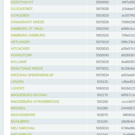
GEESTHACHT
5930060
44f7e955
GLÜCKSTADT
5970035
1f1bbed7
GORLEBEN
5910020
ac507f42
GRAUERORT REEDE
5970026
7398029b
HAMBURG ST. PAULI
5952050
d488c5cc
HAMBURG-HARBURG
5952025
706e5110
HETLINGEN
5970010
599c23b1
HITZACKER
5920010
a26e57c9
HOHNSTORF
5930040
d9289367
KOLLMAR
5970025
3ed90357
KRAUTSAND REEDE
5970031
8c20b4dc
KRÜCKAU-SPERRWERK AP
5970024
a653eb04
LENZEN
503120
c80a4f21
LÜHORT
5960010
8d18d129
MAGDEBURG-BUCKAU
502170
b8567c1e
MAGDEBURG-STROMBRÜCKE
502180
ccccb57f
MEISSEN
501080
24440872
MÜGGENDORF
503070
48f2661f
MÜHLBERG
501160
16b9b4e7
NEU DARCHAU
5930010
67d6e882
NIEGRIPP AP
502240
3adf88fd