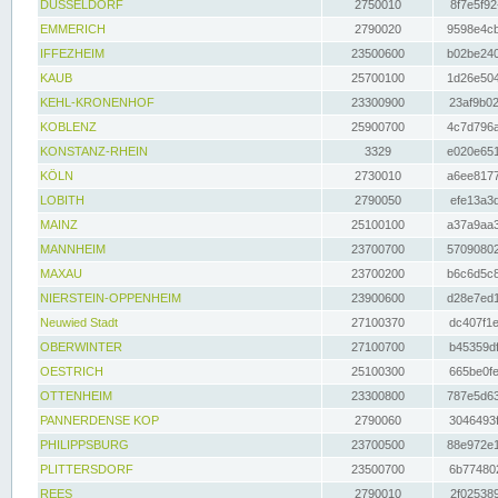
DÜSSELDORF
2750010
8f7e5f92
EMMERICH
2790020
9598e4cb
IFFEZHEIM
23500600
b02be240
KAUB
25700100
1d26e504
KEHL-KRONENHOF
23300900
23af9b02
KOBLENZ
25900700
4c7d796a
KONSTANZ-RHEIN
3329
e020e651
KÖLN
2730010
a6ee8177
LOBITH
2790050
efe13a3d
MAINZ
25100100
a37a9aa3
MANNHEIM
23700700
57090802
MAXAU
23700200
b6c6d5c8
NIERSTEIN-OPPENHEIM
23900600
d28e7ed1
Neuwied Stadt
27100370
dc407f1e
OBERWINTER
27100700
b45359df
OESTRICH
25100300
665be0fe
OTTENHEIM
23300800
787e5d63
PANNERDENSE KOP
2790060
3046493f
PHILIPPSBURG
23700500
88e972e1
PLITTERSDORF
23500700
6b774802
REES
2790010
2f025389