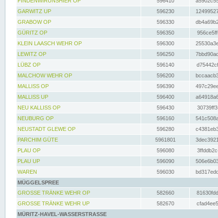
FINDENWIRUNSHIER OP
596410
a5902c55
GARWITZ UP
596230
12499527
GRABOW OP
596330
db4a69b2
GÜRITZ OP
596350
956ce5ff
KLEIN LAASCH WEHR OP
596300
25530a3e
LEWITZ OP
596250
7bbd90ad
LÜBZ OP
596140
d75442cf
MALCHOW WEHR OP
596200
bccaacb3
MALLISS OP
596390
497c29ee
MALLISS UP
596400
a64918a6
NEU KALLISS OP
596430
30739ff3
NEUBURG OP
596160
541c508a
NEUSTADT GLEWE OP
596280
c4381eb3
PARCHIM GÜTE
5961801
3dec3921
PLAU OP
596080
3ffddb2c
PLAU UP
596090
506e6b03
WAREN
596030
bd317edd
MÜGGELSPREE
GROSSE TRÄNKE WEHR OP
582660
81630fdd
GROSSE TRÄNKE WEHR UP
582670
cfad4ee5
MÜRITZ-HAVEL-WASSERSTRASSE