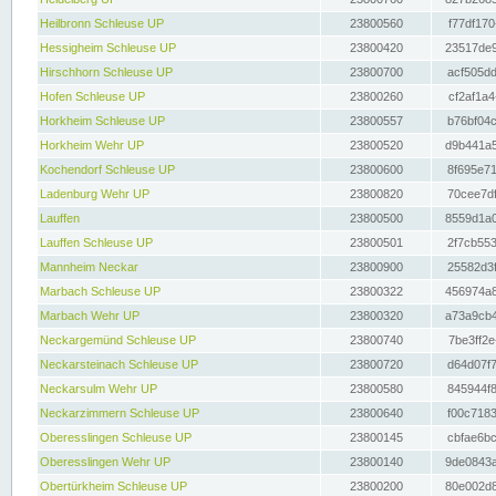
Heilbronn Schleuse UP
23800560
f77df170
Hessigheim Schleuse UP
23800420
23517de9
Hirschhorn Schleuse UP
23800700
acf505dd
Hofen Schleuse UP
23800260
cf2af1a4
Horkheim Schleuse UP
23800557
b76bf04c
Horkheim Wehr UP
23800520
d9b441a5
Kochendorf Schleuse UP
23800600
8f695e71
Ladenburg Wehr UP
23800820
70cee7df
Lauffen
23800500
8559d1a0
Lauffen Schleuse UP
23800501
2f7cb553
Mannheim Neckar
23800900
25582d3f
Marbach Schleuse UP
23800322
456974a8
Marbach Wehr UP
23800320
a73a9cb4
Neckargemünd Schleuse UP
23800740
7be3ff2e
Neckarsteinach Schleuse UP
23800720
d64d07f7
Neckarsulm Wehr UP
23800580
845944f8
Neckarzimmern Schleuse UP
23800640
f00c7183
Oberesslingen Schleuse UP
23800145
cbfae6bc
Oberesslingen Wehr UP
23800140
9de0843a
Obertürkheim Schleuse UP
23800200
80e002d8