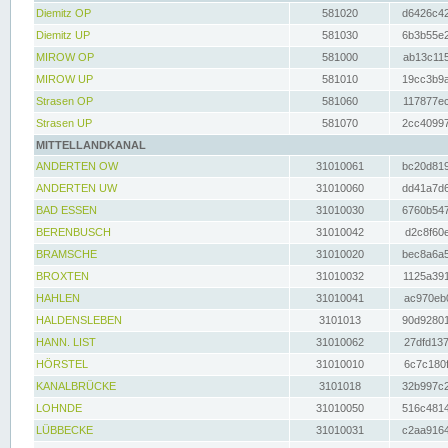
Diemitz OP
581020
d6426c42
Diemitz UP
581030
6b3b55e2
MIROW OP
581000
ab13c115
MIROW UP
581010
19cc3b9a
Strasen OP
581060
117877ec
Strasen UP
581070
2cc40997
MITTELLANDKANAL
ANDERTEN OW
31010061
bc20d819
ANDERTEN UW
31010060
dd41a7d6
BAD ESSEN
31010030
6760b547
BERENBUSCH
31010042
d2c8f60e
BRAMSCHE
31010020
bec8a6a5
BROXTEN
31010032
1125a391
HAHLEN
31010041
ac970eb0
HALDENSLEBEN
3101013
90d92801
HANN. LIST
31010062
27dfd137
HÖRSTEL
31010010
6c7c180f
KANALBRÜCKE
3101018
32b997c2
LOHNDE
31010050
516c4814
LÜBBECKE
31010031
c2aa9164