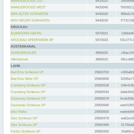
WANGEROOGE OST
9420020
26656fda
WANGEROOGE WEST
9420040
70039212
WHV ALTER VORHAFEN
9440020
f85bd17b
WHV NEUER VORHAFEN
9440030
f77317d9
KRÜCKAU
ELMSHORN HAFEN
5970022
136febf6
KRÜCKAU-SPERRWERK BP
5970023
53c277c3
KÜSTENKANAL
HUNDSMÜHLEN
4960020
cf6ac249
Hilkenbrook
3800010
58ccd6f0
LAHN
Bad Ems Schleuse UP
25800700
c005afb9
Bad Ems Wehr OP
25800690
f2295e77
Cramberg Schleuse OP
25800538
24fe419b
Cramberg Schleuse UP
25800540
3abb36d1
Dausenau Schleuse OP
25800678
9ceb358c
Dausenau Schleuse UP
25800680
eae91991
Diez Hafen
25800500
eadedeb6
Diez Schleuse OP
25800478
ea62ec5f
Diez Schleuse UP
25800480
31750a0f
Fürfurt Schleuse UP
25800300
34af0fca