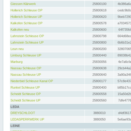
Giessen Klärwerk
25800100
4b386a6a
Hollerich Schleuse OP
25800618
cedc9b0c
Hollerich Schleuse UP
25800620
9beb7290
Kalkofen Schleuse OP
25800578
a7034573
Kalkofen neu
25800600
64f735fd
Lahnstein Schleuse OP
25800798
664d68ea
Lahnstein Schleuse UP
25800800
6b6b31e2
Leun neu
25800200
32807065
Limburg Schleuse UP
25800440
89038b42
Marburg
25830056
4e7a6cfa
Nassau Schleuse OP
25800638
29cb44a2
Nassau Schleuse UP
25800640
3a90a346
Niederbiel Schleuse Kanal OP
25800177
57c8e437
Runkel Schleuse UP
25800400
b85b17cc
Scheidt Schleuse OP
25800558
15a50d2b
Scheidt Schleuse UP
25800560
7dfe4776
LEDA
DREYSCHLOOT
3880010
d4df3617
LEDASPERRWERK UP
3880050
5e6ae93a
LEINE