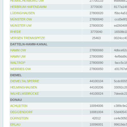
HENRICHENBURG UW
27700133
e6b68bc2
HERBRUM HAFENDAMM
3770030
8177a148
LÜDINGHAUSEN
27800020
f5bc4a51
MÜNSTER OW
27800040
ccd3e8f1
MÜNSTER UW
27800030
ed260406
RHEDE
3770040
16508b11
VERSEN TRENNSPITZE
25463
0024cc40
DATTELN-HAMM-KANAL
HAMM OW
27800060
4dbce62d
HAMM UW
27800080
4ef9dd9c
WALTROP
27800090
facc5c16
WERRIES OW
27800050
d31767ef
DIEMEL
DIEMELTALSPERRE
44100104
5cdc6555
HELMINGHAUSEN
44100206
33092c28
WILHELMSBRÜCKE
44100024
7deedc21
DONAU
ACHLEITEN
10094006
c389c9e2
DEGGENDORF
10081004
53d40547
DÜRNSTEIN
42012
ce4e3050
ERLAU
10096001
99619dc5