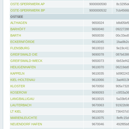
OSTE-SPERRWERK AP
9000000590
8c3295dc
OSTE-SPERRWERK BP
9000000532
7cb4566b
OSTSEE
ALTHAGEN
9650024
b8d05bf9
BARHÖFT
9650040
09227288
BARTH
9650030
00c33ed9
ECKERNFÖRDE
9610045
1faa9b2c
FLENSBURG
9610010
9e19c411
GREIFSWALD OIE
9690078
087b6386
GREIFSWALD-WIECK
9650073
6b53ef42
HEILIGENHAFEN
9610070
06219dd9
KAPPELN
9610035
b09f2243
KIEL-HOLTENAU
9610066
3ad4013f
KLOSTER
9670050
905e7328
KOSEROW
9690093
c0f33a36
LANGBALLIGAU
9610015
5a33bf14
LAUTERBACH
9670063
91922b9b
LT KIEL
9610050
736437d7
MARIENLEUCHTE
9610075
8effc15d
NEUENDORF HAFEN
9670046
492f85b8