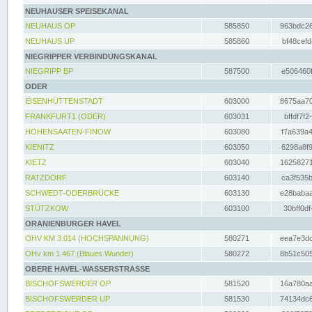
NEUHAUSER SPEISEKANAL
NEUHAUS OP
585850
963bdc26
NEUHAUS UP
585860
bf48cefd
NIEGRIPPER VERBINDUNGSKANAL
NIEGRIPP BP
587500
e506460f
ODER
EISENHÜTTENSTADT
603000
8675aa70
FRANKFURT1 (ODER)
603031
bffdf7f2
HOHENSAATEN-FINOW
603080
f7a639a4
KIENITZ
603050
6298a8f9
KIETZ
603040
16258271
RATZDORF
603140
ca3f535b
SCHWEDT-ODERBRÜCKE
603130
e28babaa
STÜTZKOW
603100
30bff0df
ORANIENBURGER HAVEL
OHV KM 3.014 (HOCHSPANNUNG)
580271
eea7e3dc
OHv km 1.467 (Blaues Wunder)
580272
8b51c505
OBERE HAVEL-WASSERSTRASSE
BISCHOFSWERDER OP
581520
16a780aa
BISCHOFSWERDER UP
581530
74134dc6