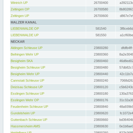
Wintrich UP
26700400
a392113c
Zeltingen OP
26700580
8b802863
Zeltingen UP
26700600
d867e7e9
MALZER KANAL
LIEBENWALDE OP
581540
3f8ceb6d
LIEBENWALDE UP
581550
a1cf60be
NECKAR
Aldingen Schleuse UP
23800280
dfdfb4ff
Beihingen Wehr UP
23800360
8a2e3048
Besigheim SKA
23800460
46d8ed02
Besigheim Schleuse UP
23800480
57db82c7
Besigheim Wehr UP
23800440
42c11b7a
Cannstatt Schleuse UP
23800240
7068d262
Deizisau Schleuse UP
23800120
c5b6243d
Esslingen Schleuse UP
23800180
130a3761
Esslingen Wehr OP
23800176
31c32a38
Feudenheim Schleuse UP
23800840
48a939b9
Gundelsheim UP
23800620
fc1072e4
Guttenbach Schleuse UP
23800660
bd36404b
Hassmersheim AMS
23800630
0e1b8ae0
Heidelberg UP
23800760
827b2685