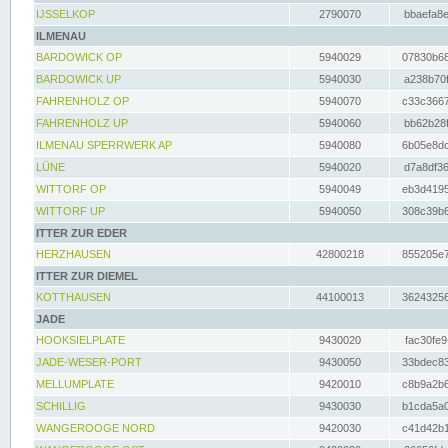
IJSSELKOP
2790070
bbaefa8e
ILMENAU
BARDOWICK OP
5940029
07830b68
BARDOWICK UP
5940030
a238b70f
FAHRENHOLZ OP
5940070
c33c3667
FAHRENHOLZ UP
5940060
bb62b28f
ILMENAU SPERRWERK AP
5940080
6b05e8dc
LÜNE
5940020
d7a8df36
WITTORF OP
5940049
eb3d4195
WITTORF UP
5940050
308c39b6
ITTER ZUR EDER
HERZHAUSEN
42800218
855205e7
ITTER ZUR DIEMEL
KOTTHAUSEN
44100013
36243256
JADE
HOOKSIELPLATE
9430020
fac30fe9
JADE-WESER-PORT
9430050
33bdec83
MELLUMPLATE
9420010
c8b9a2b6
SCHILLIG
9430030
b1cda5a0
WANGEROOGE NORD
9420030
c41d42b1