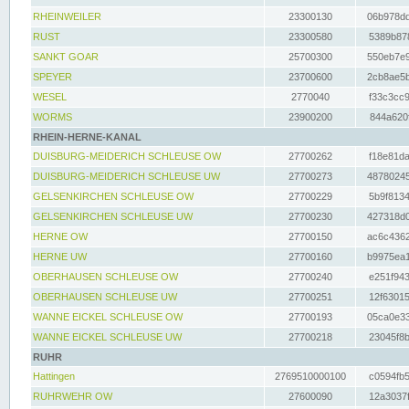
RHEINWEILER
23300130
06b978dd
RUST
23300580
5389b878
SANKT GOAR
25700300
550eb7e9
SPEYER
23700600
2cb8ae5b
WESEL
2770040
f33c3cc9
WORMS
23900200
844a620f
RHEIN-HERNE-KANAL
DUISBURG-MEIDERICH SCHLEUSE OW
27700262
f18e81da
DUISBURG-MEIDERICH SCHLEUSE UW
27700273
48780245
GELSENKIRCHEN SCHLEUSE OW
27700229
5b9f8134
GELSENKIRCHEN SCHLEUSE UW
27700230
427318d0
HERNE OW
27700150
ac6c4362
HERNE UW
27700160
b9975ea1
OBERHAUSEN SCHLEUSE OW
27700240
e251f943
OBERHAUSEN SCHLEUSE UW
27700251
12f63015
WANNE EICKEL SCHLEUSE OW
27700193
05ca0e33
WANNE EICKEL SCHLEUSE UW
27700218
23045f8b
RUHR
Hattingen
2769510000100
c0594fb5
RUHRWEHR OW
27600090
12a3037f