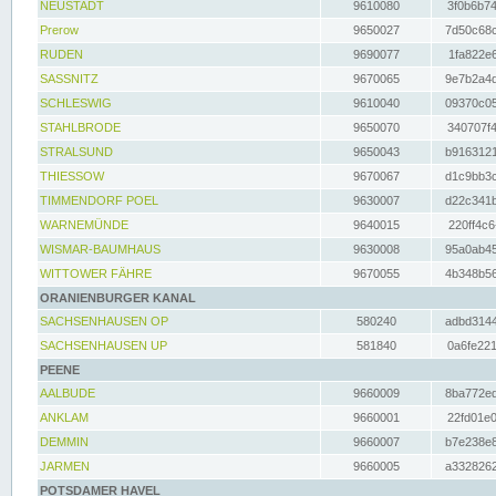
NEUSTADT
9610080
3f0b6b74
Prerow
9650027
7d50c68c
RUDEN
9690077
1fa822e6
SASSNITZ
9670065
9e7b2a4d
SCHLESWIG
9610040
09370c05
STAHLBRODE
9650070
340707f4
STRALSUND
9650043
b9163121
THIESSOW
9670067
d1c9bb3c
TIMMENDORF POEL
9630007
d22c341b
WARNEMÜNDE
9640015
220ff4c6
WISMAR-BAUMHAUS
9630008
95a0ab45
WITTOWER FÄHRE
9670055
4b348b56
ORANIENBURGER KANAL
SACHSENHAUSEN OP
580240
adbd3144
SACHSENHAUSEN UP
581840
0a6fe221
PEENE
AALBUDE
9660009
8ba772ed
ANKLAM
9660001
22fd01e0
DEMMIN
9660007
b7e238e8
JARMEN
9660005
a3328262
POTSDAMER HAVEL