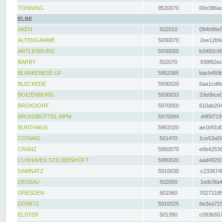
TÖNNING
9520070
00e386ac
ELBE
AKEN
502010
094b96e5
ALTENGAMME
5930070
2ee12b9a
ARTLENBURG
5930050
b3492c68
BARBY
502070
939f82ec
BLANKENESE UF
5952065
bacb459b
BLECKEDE
5930020
6aa1cd8e
BOIZENBURG
5930033
33e0bce0
BROKDORF
5970050
610ab204
BRUNSBÜTTEL MPM
5970094
d4f5f719
BUNTHAUS
5952020
ae1b91d0
COSWIG
501470
1ce53a59
CRANZ
5950070
e6b42536
CUXHAVEN STEUBENHÖFT
5990020
aad49293
DAMNATZ
5910030
c233674f
DESSAU
502000
1edc5fa4
DRESDEN
501060
70272185
DÖMITZ
5910025
6e3ea719
ELSTER
501390
c093b557