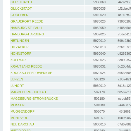
GEESTHACHT
5930060
44f7e955
GLÜCKSTADT
5970035
1f1bbed7
GORLEBEN
5910020
ac507f42
GRAUERORT REEDE
5970026
7398029b
HAMBURG ST. PAULI
5952050
d488c5cc
HAMBURG-HARBURG
5952025
706e5110
HETLINGEN
5970010
599c23b1
HITZACKER
5920010
a26e57c9
HOHNSTORF
5930040
d9289367
KOLLMAR
5970025
3ed90357
KRAUTSAND REEDE
5970031
8c20b4dc
KRÜCKAU-SPERRWERK AP
5970024
a653eb04
LENZEN
503120
c80a4f21
LÜHORT
5960010
8d18d129
MAGDEBURG-BUCKAU
502170
b8567c1e
MAGDEBURG-STROMBRÜCKE
502180
ccccb57f
MEISSEN
501080
24440872
MÜGGENDORF
503070
48f2661f
MÜHLBERG
501160
16b9b4e7
NEU DARCHAU
5930010
67d6e882
NIEGRIPP AP
502240
3adf88fd