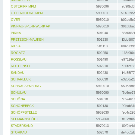
OSTERIFF MPM
5970096
eb90bd3f
OTTERNDORF MPM
5990011
5140295e
OVER
5950010
b02ce5c0
PINNAU-SPERRWERK AP
5970019
391bbba5
PIRNA
501040
85d686f1
PRETZSCH-MAUKEN
501330
f3dc8f07
RIESA
501110
b04b739d
ROGÄTZ
502250
133f0f6c
ROSSLAU
501490
e97116a4
ROTHENSEE
502210
e30f2e83
SANDAU
502430
f4c55f77
SCHARLEUK
503030
e32b0a28
SCHNACKENBURG
5910010
550e3885
SCHULAU
5950090
f3c6ee73
SCHÖNA
501010
7cb7461b
SCHÖNEBECK
502130
90bcb315
SCHÖPFSTELLE
5952030
fed4c295
SEEMANNSHÖFT
5952060
816affba
STADERSAND
5970013
80f0fc4d
STORKAU
502370
de4cc1db