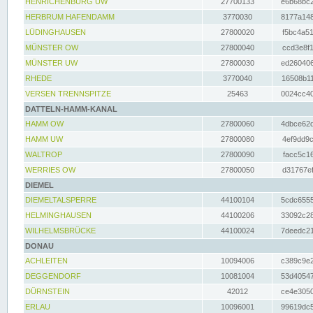
HENRICHENBURG UW
27700133
e6b68bc2
HERBRUM HAFENDAMM
3770030
8177a148
LÜDINGHAUSEN
27800020
f5bc4a51
MÜNSTER OW
27800040
ccd3e8f1
MÜNSTER UW
27800030
ed260406
RHEDE
3770040
16508b11
VERSEN TRENNSPITZE
25463
0024cc40
DATTELN-HAMM-KANAL
HAMM OW
27800060
4dbce62d
HAMM UW
27800080
4ef9dd9c
WALTROP
27800090
facc5c16
WERRIES OW
27800050
d31767ef
DIEMEL
DIEMELTALSPERRE
44100104
5cdc6555
HELMINGHAUSEN
44100206
33092c28
WILHELMSBRÜCKE
44100024
7deedc21
DONAU
ACHLEITEN
10094006
c389c9e2
DEGGENDORF
10081004
53d40547
DÜRNSTEIN
42012
ce4e3050
ERLAU
10096001
99619dc5