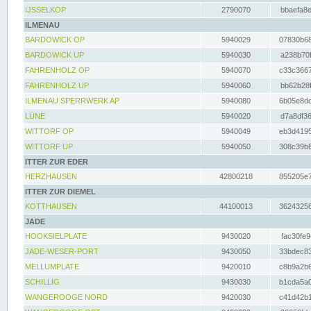
IJSSELKOP
2790070
bbaefa8e
ILMENAU
BARDOWICK OP
5940029
07830b68
BARDOWICK UP
5940030
a238b70f
FAHRENHOLZ OP
5940070
c33c3667
FAHRENHOLZ UP
5940060
bb62b28f
ILMENAU SPERRWERK AP
5940080
6b05e8dc
LÜNE
5940020
d7a8df36
WITTORF OP
5940049
eb3d4195
WITTORF UP
5940050
308c39b6
ITTER ZUR EDER
HERZHAUSEN
42800218
855205e7
ITTER ZUR DIEMEL
KOTTHAUSEN
44100013
36243256
JADE
HOOKSIELPLATE
9430020
fac30fe9
JADE-WESER-PORT
9430050
33bdec83
MELLUMPLATE
9420010
c8b9a2b6
SCHILLIG
9430030
b1cda5a0
WANGEROOGE NORD
9420030
c41d42b1