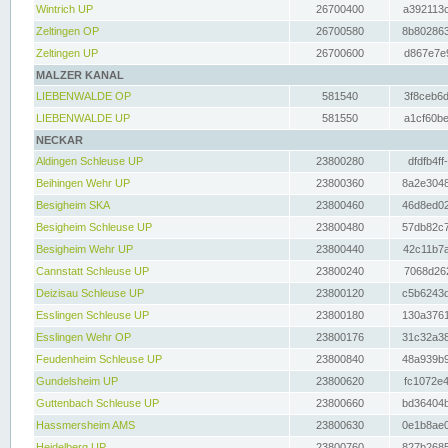
Wintrich UP
26700400
a392113c
Zeltingen OP
26700580
8b802863
Zeltingen UP
26700600
d867e7e9
MALZER KANAL
LIEBENWALDE OP
581540
3f8ceb6d
LIEBENWALDE UP
581550
a1cf60be
NECKAR
Aldingen Schleuse UP
23800280
dfdfb4ff
Beihingen Wehr UP
23800360
8a2e3048
Besigheim SKA
23800460
46d8ed02
Besigheim Schleuse UP
23800480
57db82c7
Besigheim Wehr UP
23800440
42c11b7a
Cannstatt Schleuse UP
23800240
7068d262
Deizisau Schleuse UP
23800120
c5b6243d
Esslingen Schleuse UP
23800180
130a3761
Esslingen Wehr OP
23800176
31c32a38
Feudenheim Schleuse UP
23800840
48a939b9
Gundelsheim UP
23800620
fc1072e4
Guttenbach Schleuse UP
23800660
bd36404b
Hassmersheim AMS
23800630
0e1b8ae0
Heidelberg UP
23800760
827b2685