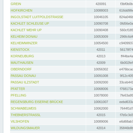
GREIN
420091
f3bf0b0b
HOFKIRCHEN
10088003
616dd98e
INGOLSTADT LUITPOLDSTRASSE
10046105
824a046b
KACHLET SCHLEUSE UP
10090708
0fd56e0a
KACHLET WEHR UP
10090408
560cf185
KELHEIM DONAU
10053009
296fc6d4
KELHEIMWINZER
10054500
c9409937
KIENSTOCK
42011
56178f74
KORNEUBURG
42013
ff44be4a
MAUTHAUSEN
42009
6b002fef
OBERNDORF
10056302
e476bcad
PASSAU DONAU
10091008
9f12c405
PASSAU ILZSTADT
10092000
33ceb441
PFATTER
10068006
f768173a
PFELLING
10078000
7fe63a95
REGENSBURG EISERNE BRÜCKE
10061007
eebd633a
SCHWABELWEIS
10062000
7644f1d7
THEBNERSTRASSL
42015
f7b5c3d3
VILSHOFEN
10089006
e6d68ab7
WILDUNGSMAUER
42014
35846b8b