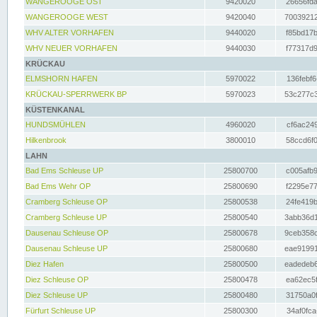
WANGEROOGE OST
9420020
26656fda
WANGEROOGE WEST
9420040
70039212
WHV ALTER VORHAFEN
9440020
f85bd17b
WHV NEUER VORHAFEN
9440030
f77317d9
KRÜCKAU
ELMSHORN HAFEN
5970022
136febf6
KRÜCKAU-SPERRWERK BP
5970023
53c277c3
KÜSTENKANAL
HUNDSMÜHLEN
4960020
cf6ac249
Hilkenbrook
3800010
58ccd6f0
LAHN
Bad Ems Schleuse UP
25800700
c005afb9
Bad Ems Wehr OP
25800690
f2295e77
Cramberg Schleuse OP
25800538
24fe419b
Cramberg Schleuse UP
25800540
3abb36d1
Dausenau Schleuse OP
25800678
9ceb358c
Dausenau Schleuse UP
25800680
eae91991
Diez Hafen
25800500
eadedeb6
Diez Schleuse OP
25800478
ea62ec5f
Diez Schleuse UP
25800480
31750a0f
Fürfurt Schleuse UP
25800300
34af0fca