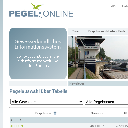
Hilfe
Link
Start
Pegelauswahl über Karte
Newsletter
Pegelauswahl über Tabelle
Pegelname
Nummer
UU
ALLER
AHLDEN
48900102
522286e2