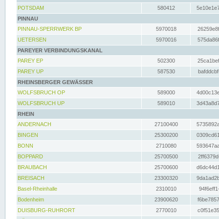
POTSDAM
580412
5e10e1e7
PINNAU
PINNAU-SPERRWERK BP
5970018
26259e8f
UETERSEN
5970016
575da86f
PAREYER VERBINDUNGSKANAL
PAREY EP
502300
25ca1bef
PAREY UP
587530
bafddcbf
RHEINSBERGER GEWÄSSER
WOLFSBRUCH OP
589000
4d00c13e
WOLFSBRUCH UP
589010
3d43a8d7
RHEIN
ANDERNACH
27100400
5735892a
BINGEN
25300200
0309cd61
BONN
2710080
593647aa
BOPPARD
25700500
2ff6379d
BRAUBACH
25700600
d6dc44d1
BREISACH
23300320
9da1ad2b
Basel-Rheinhalle
2310010
94f6eff1
Bodenheim
23900620
f6be7857
DUISBURG-RUHRORT
2770010
c0f51e35