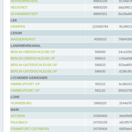
HERRENHAUSEN
48800108
8134af78
NEUSTADT
48800200
dda39817
SCHWARMSTEDT
48800301
8e16bd66
LEK
KRIMPEN
123456784
f5c96f13
LESUM
WASSERHORST
4930010
76844306
LANDWEHRKANAL
BERLIN-OBERSCHLEUSE OP
586600
24ce3282
BERLIN-OBERSCHLEUSE UP
586610
c42ad3df
BERLIN-UNTERSCHLEUSE OP
586620
503ad891
BERLIN-UNTERSCHLEUSE UP
586630
d198c901
LYCHENER GEWÄSSER
HIMMELPFORT OP
581110
bcdfa310
HIMMELPFORT UP
581120
9592d736
LÜHE
HORNEBURG
5960020
3244d787
MAIN
ASTHEIM
24300406
3de69bf8
FAULBACH
24700109
a919f57f
FRANKFURT OSTHAFEN
24700404
66ff3eb4