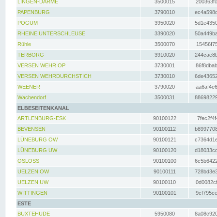
LINGEN-DARME
3500015
200363fc
PAPENBURG
3790010
ec4a598d
POGUM
3950020
5d1e4350
RHEINE UNTERSCHLEUSE
3390020
50a449ba
Rühle
3500070
15456f75
TERBORG
3910020
244cae8b
VERSEN WEHR OP
3730001
86f8dbab
VERSEN WEHRDURCHSTICH
3730010
6de43652
WEENER
3790020
aa6af4e6
Wachendorf
3500031
88698229
ELBESEITENKANAL
ARTLENBURG-ESK
90100122
7fec2f4f
BEVENSEN
90100112
b8997708
LÜNEBURG OW
90100121
c7364d1e
LÜNEBURG UW
90100120
d18033cd
OSLOSS
90100100
6c5b6422
UELZEN OW
90100111
728bd3e3
UELZEN UW
90100110
0d0082cf
WITTINGEN
90100101
9cf795ce
ESTE
BUXTEHUDE
5950080
8a08c920