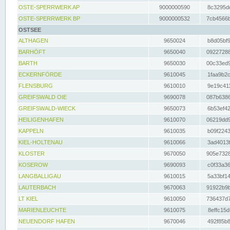
OSTE-SPERRWERK AP
9000000590
8c3295dc
OSTE-SPERRWERK BP
9000000532
7cb4566b
OSTSEE
ALTHAGEN
9650024
b8d05bf9
BARHÖFT
9650040
09227288
BARTH
9650030
00c33ed9
ECKERNFÖRDE
9610045
1faa9b2c
FLENSBURG
9610010
9e19c411
GREIFSWALD OIE
9690078
087b6386
GREIFSWALD-WIECK
9650073
6b53ef42
HEILIGENHAFEN
9610070
06219dd9
KAPPELN
9610035
b09f2243
KIEL-HOLTENAU
9610066
3ad4013f
KLOSTER
9670050
905e7328
KOSEROW
9690093
c0f33a36
LANGBALLIGAU
9610015
5a33bf14
LAUTERBACH
9670063
91922b9b
LT KIEL
9610050
736437d7
MARIENLEUCHTE
9610075
8effc15d
NEUENDORF HAFEN
9670046
492f85b8