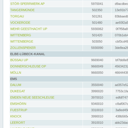
STÖR-SPERRWERK AP
5970041
d9acdbec
TANGERMÜNDE
502350
13e91b77
TORGAU
501261
83bbaedb
VOCKERODE
501480
ae93f2a5
WEHR GEESTHACHT UP
5930062
0f7f58a8
WITTENBERG
501420
070b1eb4
WITTENBERGE
503050
cbf3cd49
ZOLLENSPIEKER
5930090
3de8ea26
ELBE-LÜBECK-KANAL
BÜSSAU UP
9669040
bf7bb8e8
DONNERSCHLEUSE OP
9660049
45634232
MÖLLN
9660050
46644438
EMS
DALUM
3550040
ad357e52
DUKEGAT
3990020
7753c1fa
EMDEN NEUE SEESCHLEUSE
3970010
edfdf747
EMSHÖRN
9340010
c8af067c
FUESTRUP
3310010
3a8ed45f
KNOCK
3990010
438b565e
LEERORT
3910010
abb23dad