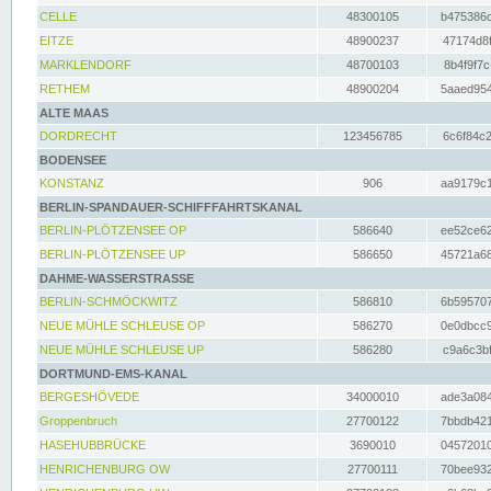
CELLE
48300105
b475386c
EITZE
48900237
47174d8f
MARKLENDORF
48700103
8b4f9f7c
RETHEM
48900204
5aaed954
ALTE MAAS
DORDRECHT
123456785
6c6f84c2
BODENSEE
KONSTANZ
906
aa9179c1
BERLIN-SPANDAUER-SCHIFFFAHRTSKANAL
BERLIN-PLÖTZENSEE OP
586640
ee52ce62
BERLIN-PLÖTZENSEE UP
586650
45721a68
DAHME-WASSERSTRASSE
BERLIN-SCHMÖCKWITZ
586810
6b595707
NEUE MÜHLE SCHLEUSE OP
586270
0e0dbcc9
NEUE MÜHLE SCHLEUSE UP
586280
c9a6c3bf
DORTMUND-EMS-KANAL
BERGESHÖVEDE
34000010
ade3a084
Groppenbruch
27700122
7bbdb421
HASEHUBBRÜCKE
3690010
04572010
HENRICHENBURG OW
27700111
70bee932