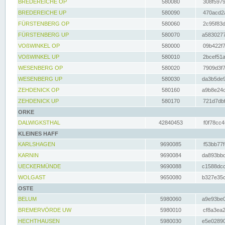
BREDEREICHE OP
580080
308f5979
BREDEREICHE UP
580090
470acd2a
FÜRSTENBERG OP
580060
2c95f83d
FÜRSTENBERG UP
580070
a5830277
VOßWINKEL OP
580000
09b422f7
VOßWINKEL UP
580010
2bcef51a
WESENBERG OP
580020
7909d3f7
WESENBERG UP
580030
da3b5de9
ZEHDENICK OP
580160
a9b8e24c
ZEHDENICK UP
580170
721d7dbf
ORKE
DALWIGKSTHAL
42840453
f0f78cc4
KLEINES HAFF
KARLSHAGEN
9690085
f53bb77f
KARNIN
9690084
da893bbd
UECKERMÜNDE
9690088
c1588dcc
WOLGAST
9650080
b327e35c
OSTE
BELUM
5980060
a9e93be0
BREMERVÖRDE UW
5980010
cf8a3ea2
HECHTHAUSEN
5980030
e5e02890