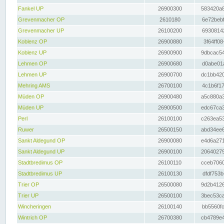
Fankel UP
26900300
583420a8
Grevenmacher OP
2610180
6e72bebf
Grevenmacher UP
26100200
69308142
Koblenz OP
26900880
3f64ff08
Koblenz UP
26900900
9dbcac54
Lehmen OP
26900680
d0abe01a
Lehmen UP
26900700
dc1bb420
Mehring AMS
26700100
4c1b6f17
Müden OP
26900480
a5c880a3
Müden UP
26900500
edc67ca3
Perl
26100100
c263ea53
Ruwer
26500150
abd34ee6
Sankt Aldegund OP
26900080
e4d6a271
Sankt Aldegund UP
26900100
20640279
Stadtbredimus OP
26100110
cceb7060
Stadtbredimus UP
26100130
dfdf753b
Trier OP
26500080
9d2b4126
Trier UP
26500100
3bec53ca
Wincheringen
26100140
bb5560fc
Wintrich OP
26700380
cb4789e4