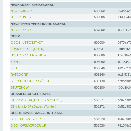
NEUHAUSER SPEISEKANAL
NEUHAUS OP
585850
963bdc26
NEUHAUS UP
585860
bf48cefd
NIEGRIPPER VERBINDUNGSKANAL
NIEGRIPP BP
587500
e506460f
ODER
EISENHÜTTENSTADT
603000
8675aa70
FRANKFURT1 (ODER)
603031
bffdf7f2
HOHENSAATEN-FINOW
603080
f7a639a4
KIENITZ
603050
6298a8f9
KIETZ
603040
16258271
RATZDORF
603140
ca3f535b
SCHWEDT-ODERBRÜCKE
603130
e28babaa
STÜTZKOW
603100
30bff0df
ORANIENBURGER HAVEL
OHV KM 3.014 (HOCHSPANNUNG)
580271
eea7e3dc
OHv km 1.467 (Blaues Wunder)
580272
8b51c505
OBERE HAVEL-WASSERSTRASSE
BISCHOFSWERDER OP
581520
16a780aa
BISCHOFSWERDER UP
581530
74134dc6