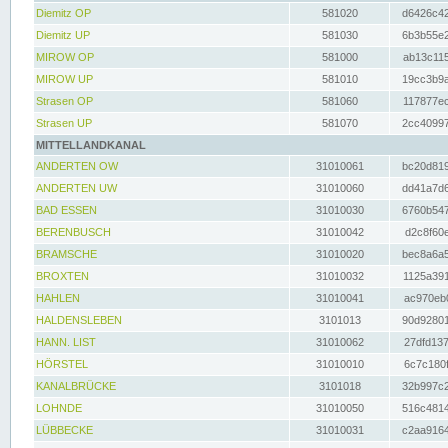
Diemitz OP
581020
d6426c42
Diemitz UP
581030
6b3b55e2
MIROW OP
581000
ab13c115
MIROW UP
581010
19cc3b9a
Strasen OP
581060
117877ec
Strasen UP
581070
2cc40997
MITTELLANDKANAL
ANDERTEN OW
31010061
bc20d819
ANDERTEN UW
31010060
dd41a7d6
BAD ESSEN
31010030
6760b547
BERENBUSCH
31010042
d2c8f60e
BRAMSCHE
31010020
bec8a6a5
BROXTEN
31010032
1125a391
HAHLEN
31010041
ac970eb0
HALDENSLEBEN
3101013
90d92801
HANN. LIST
31010062
27dfd137
HÖRSTEL
31010010
6c7c180f
KANALBRÜCKE
3101018
32b997c2
LOHNDE
31010050
516c4814
LÜBBECKE
31010031
c2aa9164