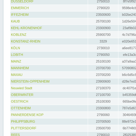
DÜSSELDORF
2750010
8f7e5f92
EMMERICH
2790020
9598e4cb
IFFEZHEIM
23500600
b02be240
KAUB
25700100
1d26e504
KEHL-KRONENHOF
23300900
23af9b02
KOBLENZ
25900700
4c7d796a
KONSTANZ-RHEIN
3329
e020e651
KÖLN
2730010
a6ee8177
LOBITH
2790050
efe13a3d
MAINZ
25100100
a37a9aa3
MANNHEIM
23700700
57090802
MAXAU
23700200
b6c6d5c8
NIERSTEIN-OPPENHEIM
23900600
d28e7ed1
Neuwied Stadt
27100370
dc407f1e
OBERWINTER
27100700
b45359df
OESTRICH
25100300
665be0fe
OTTENHEIM
23300800
787e5d63
PANNERDENSE KOP
2790060
3046493f
PHILIPPSBURG
23700500
88e972e1
PLITTERSDORF
23500700
6b774802
REES
2790010
2f025389