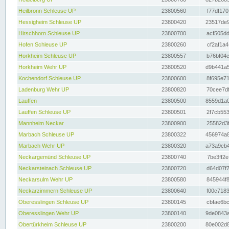
Heilbronn Schleuse UP
23800560
f77df170
Hessigheim Schleuse UP
23800420
23517de9
Hirschhorn Schleuse UP
23800700
acf505dd
Hofen Schleuse UP
23800260
cf2af1a4
Horkheim Schleuse UP
23800557
b76bf04c
Horkheim Wehr UP
23800520
d9b441a5
Kochendorf Schleuse UP
23800600
8f695e71
Ladenburg Wehr UP
23800820
70cee7df
Lauffen
23800500
8559d1a0
Lauffen Schleuse UP
23800501
2f7cb553
Mannheim Neckar
23800900
25582d3f
Marbach Schleuse UP
23800322
456974a8
Marbach Wehr UP
23800320
a73a9cb4
Neckargemünd Schleuse UP
23800740
7be3ff2e
Neckarsteinach Schleuse UP
23800720
d64d07f7
Neckarsulm Wehr UP
23800580
845944f8
Neckarzimmern Schleuse UP
23800640
f00c7183
Oberesslingen Schleuse UP
23800145
cbfae6bc
Oberesslingen Wehr UP
23800140
9de0843a
Obertürkheim Schleuse UP
23800200
80e002d8