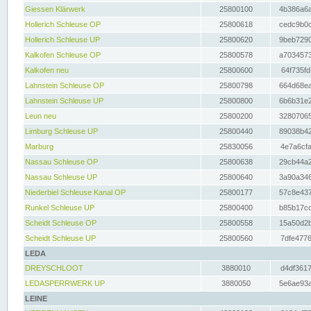
Giessen Klärwerk
25800100
4b386a6a
Hollerich Schleuse OP
25800618
cedc9b0c
Hollerich Schleuse UP
25800620
9beb7290
Kalkofen Schleuse OP
25800578
a7034573
Kalkofen neu
25800600
64f735fd
Lahnstein Schleuse OP
25800798
664d68ea
Lahnstein Schleuse UP
25800800
6b6b31e2
Leun neu
25800200
32807065
Limburg Schleuse UP
25800440
89038b42
Marburg
25830056
4e7a6cfa
Nassau Schleuse OP
25800638
29cb44a2
Nassau Schleuse UP
25800640
3a90a346
Niederbiel Schleuse Kanal OP
25800177
57c8e437
Runkel Schleuse UP
25800400
b85b17cc
Scheidt Schleuse OP
25800558
15a50d2b
Scheidt Schleuse UP
25800560
7dfe4776
LEDA
DREYSCHLOOT
3880010
d4df3617
LEDASPERRWERK UP
3880050
5e6ae93a
LEINE