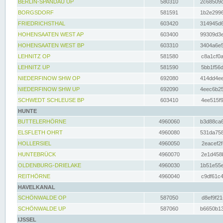
BERLIN-SPANDAU UP
580310
2c68509c
BORGSDORF
581591
1b2e2996
FRIEDRICHSTHAL
603420
314945d6
HOHENSAATEN WEST AP
603400
99309d3e
HOHENSAATEN WEST BP
603310
3404a6e5
LEHNITZ OP
581580
c8a1cf0a
LEHNITZ UP
581590
5bb1f56d
NIEDERFINOW SHW OP
692080
414dd4ee
NIEDERFINOW SHW UP
692090
4eec6b25
SCHWEDT SCHLEUSE BP
603410
4ee515f9
HUNTE
BUTTELERHÖRNE
4960060
b3d88ca6
ELSFLETH OHRT
4960080
531da758
HOLLERSIEL
4960050
2eacef2f
HUNTEBRÜCK
4960070
2e1d458b
OLDENBURG-DRIELAKE
4960030
1b51e55e
REITHÖRNE
4960040
c9df61c4
HAVELKANAL
SCHÖNWALDE OP
587050
d8ef9f21
SCHÖNWALDE UP
587060
b6650b13
IJSSEL