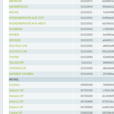
MEHRUM
31010071
be05603a
NIENBRÜGGE
31010044
864a8111
RECKE
31010011
7af19499
RODENBERGER AUE-OST
31010051
6288de60
RODENBERGER AUE-WEST
31010052
eb24b5a3
RUSBEND
31010043
c1f06401
RÜHEN
31010093
4ed5f6da
SEHNDE
31010070
ab0d9117
SÜLFELD OW
31010092
a8604e8f
SÜLFELD UW
31010091
892183d6
THUNE
31010080
42b865fb
VELSDORF
3101012
36f80081
VORSFELDE
31010090
dbb2bb9f
WARBER GRABEN
31010040
2f1080ba
MOSEL
Cochem
26900400
768df4e9
Detzem OP
26700180
c40912fd
Detzem UP
26700200
dc344605
Enkirch OP
26700880
87207dcd
Enkirch UP
26700900
ee861944
Fankel OP
26900280
68198b48