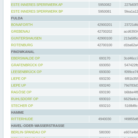
ESTE INNERES SPERRWERK AP
5950082
227b83f7
ESTE INNERES SPERRWERK BP
5950081
5fea1a12
FULDA
BONAFORTH
42900201
23721dfd
GREBENAU
42700202
acd63934
GUNTERSHAUSEN
42900100
213a585d
ROTENBURG
42700100
d1ba62a4
FINOWKANAL
EBERSWALDE OP
693170
3cd46cc7
GRAFENBRÜCK OP
693050
547422fb
LEESENBRÜCK OP
693030
f099ce74
LIEPE OP
693230
6f81b35f
LIEPE UP
693240
79d783d3
RAGÖSE OP
693190
b6bbe4f8
RUHLSDORF OP
693010
6629a4ca
STECHER OP
693210
516fbf8c
HAMME
RITTERHUDE
4940030
f49855d8
HAVEL-ODER-WASSERSTRASSE
BERLIN-SPANDAU OP
580300
e607a4b6