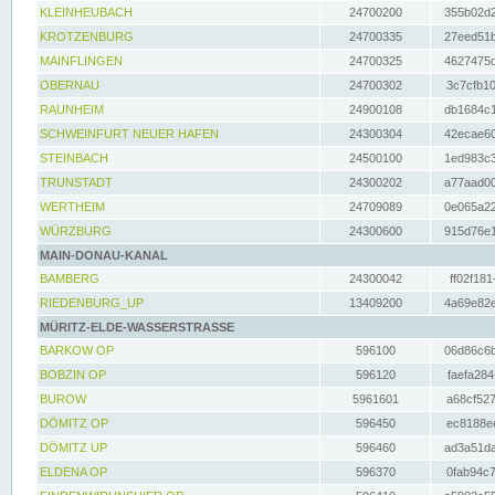
KLEINHEUBACH
24700200
355b02d2
KROTZENBURG
24700335
27eed51b
MAINFLINGEN
24700325
4627475d
OBERNAU
24700302
3c7cfb10
RAUNHEIM
24900108
db1684c1
SCHWEINFURT NEUER HAFEN
24300304
42ecae60
STEINBACH
24500100
1ed983c3
TRUNSTADT
24300202
a77aad00
WERTHEIM
24709089
0e065a22
WÜRZBURG
24300600
915d76e1
MAIN-DONAU-KANAL
BAMBERG
24300042
ff02f181
RIEDENBURG_UP
13409200
4a69e82e
MÜRITZ-ELDE-WASSERSTRASSE
BARKOW OP
596100
06d86c6b
BOBZIN OP
596120
faefa284
BUROW
5961601
a68cf527
DÖMITZ OP
596450
ec8188ee
DÖMITZ UP
596460
ad3a51da
ELDENA OP
596370
0fab94c7