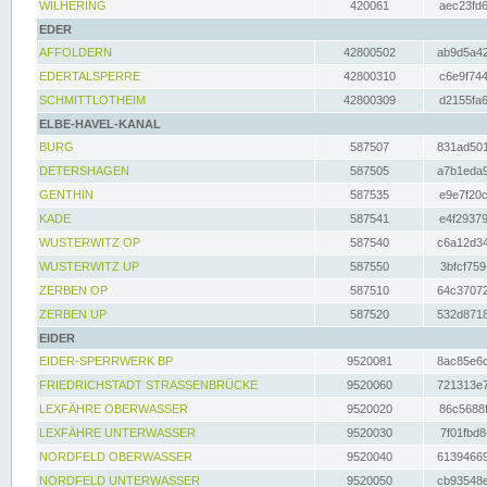
WILHERING
420061
aec23fd6
EDER
AFFOLDERN
42800502
ab9d5a42
EDERTALSPERRE
42800310
c6e9f744
SCHMITTLOTHEIM
42800309
d2155fa6
ELBE-HAVEL-KANAL
BURG
587507
831ad501
DETERSHAGEN
587505
a7b1eda9
GENTHIN
587535
e9e7f20c
KADE
587541
e4f29379
WUSTERWITZ OP
587540
c6a12d34
WUSTERWITZ UP
587550
3bfcf759
ZERBEN OP
587510
64c37072
ZERBEN UP
587520
532d8718
EIDER
EIDER-SPERRWERK BP
9520081
8ac85e6c
FRIEDRICHSTADT STRASSENBRÜCKE
9520060
721313e7
LEXFÄHRE OBERWASSER
9520020
86c5688f
LEXFÄHRE UNTERWASSER
9520030
7f01fbd8
NORDFELD OBERWASSER
9520040
61394669
NORDFELD UNTERWASSER
9520050
cb93548e