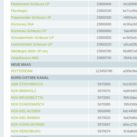
Pleidelsheim Schleuse UP
23800400
6e183f4b
Plochingen
23800100
be7ce40e
Poppenweiler Schleuse UP
23800300
f4854a4c
Rockenau SKA
23800690
4c00a166
Rockenau Schleuse UP
23800680
5ab4f00f
Schwabenheim Schleuse UP
23800800
ec9d3a4d
Untertürkheim Schleuse UP
23800220
a5ca02fb
Wieblingen Wehr UP neu
23800780
66d887a6
Ziegelhausen AMS
23800745
3944c1fd
NEUE MAAS
ROTTERDAM
123456786
a269e3be
NORD-OSTSEE-KANAL
AWK STROHBRÜCK
5970069
0e192297
NOK BREIHOLZ
5970075
4a904d59
NOK BRUNSBÜTTEL
5970091
85fc0dac
NOK DÜKERSWISCH
5970085
3954300d
NOK KIEL AUSSEN
5650068
6dc44585
NOK KIEL BINNEN
5979020
8af24d6a
NOK KÖNIGSFÖRDE
5970067
d0ec2790
NOK RENDSBURG
5970074
8c8afb56