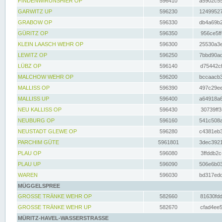
FINDENWIRUNSHIER OP
596410
a5902c55
GARWITZ UP
596230
12499527
GRABOW OP
596330
db4a69b2
GÜRITZ OP
596350
956ce5ff
KLEIN LAASCH WEHR OP
596300
25530a3e
LEWITZ OP
596250
7bbd90ad
LÜBZ OP
596140
d75442cf
MALCHOW WEHR OP
596200
bccaacb3
MALLISS OP
596390
497c29ee
MALLISS UP
596400
a64918a6
NEU KALLISS OP
596430
30739ff3
NEUBURG OP
596160
541c508a
NEUSTADT GLEWE OP
596280
c4381eb3
PARCHIM GÜTE
5961801
3dec3921
PLAU OP
596080
3ffddb2c
PLAU UP
596090
506e6b03
WAREN
596030
bd317edd
MÜGGELSPREE
GROSSE TRÄNKE WEHR OP
582660
81630fdd
GROSSE TRÄNKE WEHR UP
582670
cfad4ee5
MÜRITZ-HAVEL-WASSERSTRASSE