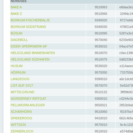
NORDSEE
BAKE A
9510063
e8daa3e2
BAKE Z
9510066
104fdc24
BORKUM FISCHERBALJE
9340020
8727ebfd
BORKUM SÜDSTRAND
9340030
478f21e9
BÜSUM
9510095
5287a3e1
DAGEBÜLL
9570040
6233e901
EIDER-SPERRWERK AP
9530010
04acd7e5
HELGOLAND BINNENHAFEN
9510070
c0ec139b
HELGOLAND SÜDHAFEN
9510075
0d8233b8
HUSUM
9530020
e114aeec
HÖRNUM
9570050
733755fd
LANGEOOG
9390010
a0c1dcb6
LIST AUF SYLT
9570070
5e92d73f
MITTELGRUND
9510132
3ff99b92
NORDERNEY RIFFGAT
9360010
c0244c0e
PELLWORM ANLEGER
9550021
2852b9ab
SCHARHÖRN
9510060
f0197bcf
SPIEKEROOG
9410010
662c4b5e
WITTDÜN
9570010
9c4c11f2
ZEHNERLOCH
9510010
e574d0af