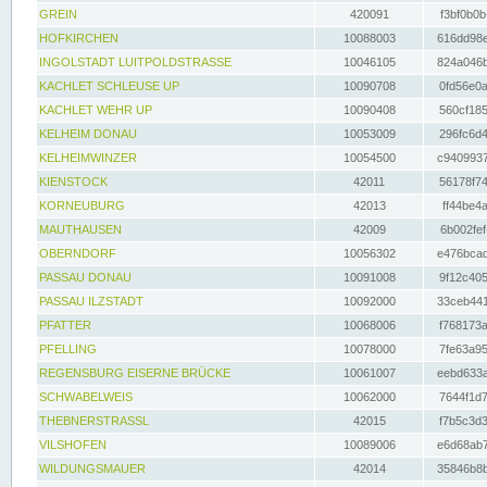
GREIN
420091
f3bf0b0b
HOFKIRCHEN
10088003
616dd98e
INGOLSTADT LUITPOLDSTRASSE
10046105
824a046b
KACHLET SCHLEUSE UP
10090708
0fd56e0a
KACHLET WEHR UP
10090408
560cf185
KELHEIM DONAU
10053009
296fc6d4
KELHEIMWINZER
10054500
c9409937
KIENSTOCK
42011
56178f74
KORNEUBURG
42013
ff44be4a
MAUTHAUSEN
42009
6b002fef
OBERNDORF
10056302
e476bcad
PASSAU DONAU
10091008
9f12c405
PASSAU ILZSTADT
10092000
33ceb441
PFATTER
10068006
f768173a
PFELLING
10078000
7fe63a95
REGENSBURG EISERNE BRÜCKE
10061007
eebd633a
SCHWABELWEIS
10062000
7644f1d7
THEBNERSTRASSL
42015
f7b5c3d3
VILSHOFEN
10089006
e6d68ab7
WILDUNGSMAUER
42014
35846b8b