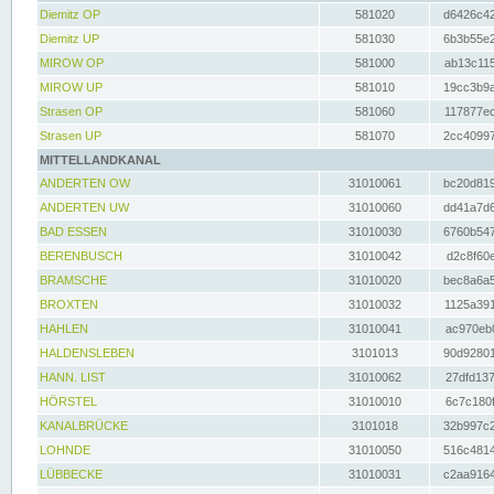
Diemitz OP
581020
d6426c42
Diemitz UP
581030
6b3b55e2
MIROW OP
581000
ab13c115
MIROW UP
581010
19cc3b9a
Strasen OP
581060
117877ec
Strasen UP
581070
2cc40997
MITTELLANDKANAL
ANDERTEN OW
31010061
bc20d819
ANDERTEN UW
31010060
dd41a7d6
BAD ESSEN
31010030
6760b547
BERENBUSCH
31010042
d2c8f60e
BRAMSCHE
31010020
bec8a6a5
BROXTEN
31010032
1125a391
HAHLEN
31010041
ac970eb0
HALDENSLEBEN
3101013
90d92801
HANN. LIST
31010062
27dfd137
HÖRSTEL
31010010
6c7c180f
KANALBRÜCKE
3101018
32b997c2
LOHNDE
31010050
516c4814
LÜBBECKE
31010031
c2aa9164