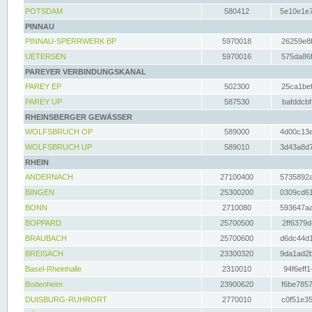
POTSDAM
580412
5e10e1e7
PINNAU
PINNAU-SPERRWERK BP
5970018
26259e8f
UETERSEN
5970016
575da86f
PAREYER VERBINDUNGSKANAL
PAREY EP
502300
25ca1bef
PAREY UP
587530
bafddcbf
RHEINSBERGER GEWÄSSER
WOLFSBRUCH OP
589000
4d00c13e
WOLFSBRUCH UP
589010
3d43a8d7
RHEIN
ANDERNACH
27100400
5735892a
BINGEN
25300200
0309cd61
BONN
2710080
593647aa
BOPPARD
25700500
2ff6379d
BRAUBACH
25700600
d6dc44d1
BREISACH
23300320
9da1ad2b
Basel-Rheinhalle
2310010
94f6eff1
Bodenheim
23900620
f6be7857
DUISBURG-RUHRORT
2770010
c0f51e35