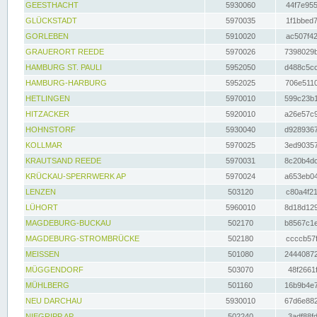
GEESTHACHT
5930060
44f7e955
GLÜCKSTADT
5970035
1f1bbed7
GORLEBEN
5910020
ac507f42
GRAUERORT REEDE
5970026
7398029b
HAMBURG ST. PAULI
5952050
d488c5cc
HAMBURG-HARBURG
5952025
706e5110
HETLINGEN
5970010
599c23b1
HITZACKER
5920010
a26e57c9
HOHNSTORF
5930040
d9289367
KOLLMAR
5970025
3ed90357
KRAUTSAND REEDE
5970031
8c20b4dc
KRÜCKAU-SPERRWERK AP
5970024
a653eb04
LENZEN
503120
c80a4f21
LÜHORT
5960010
8d18d129
MAGDEBURG-BUCKAU
502170
b8567c1e
MAGDEBURG-STROMBRÜCKE
502180
ccccb57f
MEISSEN
501080
24440872
MÜGGENDORF
503070
48f2661f
MÜHLBERG
501160
16b9b4e7
NEU DARCHAU
5930010
67d6e882
NIEGRIPP AP
502240
3adf88fd