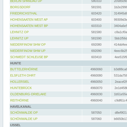
BERLIN-SPANDAU UP
580310
2c68509c
BORGSDORF
581591
1b2e2996
FRIEDRICHSTHAL
603420
314945d6
HOHENSAATEN WEST AP
603400
99309d3e
HOHENSAATEN WEST BP
603310
3404a6e5
LEHNITZ OP
581580
c8a1cf0a
LEHNITZ UP
581590
5bb1f56d
NIEDERFINOW SHW OP
692080
414dd4ee
NIEDERFINOW SHW UP
692090
4eec6b25
SCHWEDT SCHLEUSE BP
603410
4ee515f9
HUNTE
BUTTELERHÖRNE
4960060
b3d88ca6
ELSFLETH OHRT
4960080
531da758
HOLLERSIEL
4960050
2eacef2f
HUNTEBRÜCK
4960070
2e1d458b
OLDENBURG-DRIELAKE
4960030
1b51e55e
REITHÖRNE
4960040
c9df61c4
HAVELKANAL
SCHÖNWALDE OP
587050
d8ef9f21
SCHÖNWALDE UP
587060
b6650b13
IJSSEL