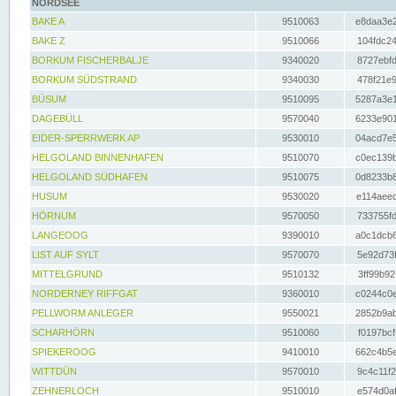
NORDSEE
BAKE A
9510063
e8daa3e2
BAKE Z
9510066
104fdc24
BORKUM FISCHERBALJE
9340020
8727ebfd
BORKUM SÜDSTRAND
9340030
478f21e9
BÜSUM
9510095
5287a3e1
DAGEBÜLL
9570040
6233e901
EIDER-SPERRWERK AP
9530010
04acd7e5
HELGOLAND BINNENHAFEN
9510070
c0ec139b
HELGOLAND SÜDHAFEN
9510075
0d8233b8
HUSUM
9530020
e114aeec
HÖRNUM
9570050
733755fd
LANGEOOG
9390010
a0c1dcb6
LIST AUF SYLT
9570070
5e92d73f
MITTELGRUND
9510132
3ff99b92
NORDERNEY RIFFGAT
9360010
c0244c0e
PELLWORM ANLEGER
9550021
2852b9ab
SCHARHÖRN
9510060
f0197bcf
SPIEKEROOG
9410010
662c4b5e
WITTDÜN
9570010
9c4c11f2
ZEHNERLOCH
9510010
e574d0af