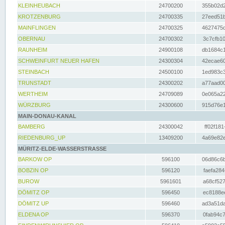
KLEINHEUBACH
24700200
355b02d2
KROTZENBURG
24700335
27eed51b
MAINFLINGEN
24700325
4627475d
OBERNAU
24700302
3c7cfb10
RAUNHEIM
24900108
db1684c1
SCHWEINFURT NEUER HAFEN
24300304
42ecae60
STEINBACH
24500100
1ed983c3
TRUNSTADT
24300202
a77aad00
WERTHEIM
24709089
0e065a22
WÜRZBURG
24300600
915d76e1
MAIN-DONAU-KANAL
BAMBERG
24300042
ff02f181
RIEDENBURG_UP
13409200
4a69e82e
MÜRITZ-ELDE-WASSERSTRASSE
BARKOW OP
596100
06d86c6b
BOBZIN OP
596120
faefa284
BUROW
5961601
a68cf527
DÖMITZ OP
596450
ec8188ee
DÖMITZ UP
596460
ad3a51da
ELDENA OP
596370
0fab94c7