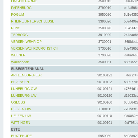
LINGEN-DARME
3500015
200363fc
PAPENBURG
3790010
ec4a598d
POGUM
3950020
5d1e4350
RHEINE UNTERSCHLEUSE
3390020
50a449ba
Rühle
3500070
15456f75
TERBORG
3910020
244cae8b
VERSEN WEHR OP
3730001
86f8dbab
VERSEN WEHRDURCHSTICH
3730010
6de43652
WEENER
3790020
aa6af4e6
Wachendorf
3500031
88698229
ELBESEITENKANAL
ARTLENBURG-ESK
90100122
7fec2f4f
BEVENSEN
90100112
b8997708
LÜNEBURG OW
90100121
c7364d1e
LÜNEBURG UW
90100120
d18033cd
OSLOSS
90100100
6c5b6422
UELZEN OW
90100111
728bd3e3
UELZEN UW
90100110
0d0082cf
WITTINGEN
90100101
9cf795ce
ESTE
BUXTEHUDE
5950080
8a08c920