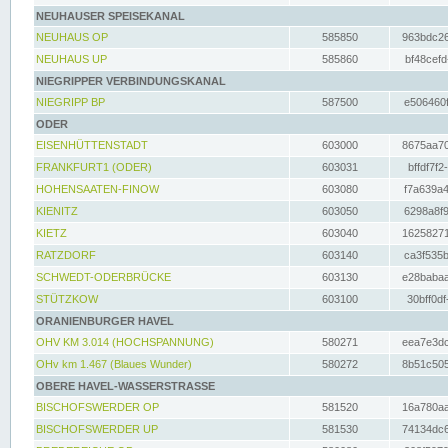
NEUHAUSER SPEISEKANAL
NEUHAUS OP
585850
963bdc26
NEUHAUS UP
585860
bf48cefd
NIEGRIPPER VERBINDUNGSKANAL
NIEGRIPP BP
587500
e506460f
ODER
EISENHÜTTENSTADT
603000
8675aa70
FRANKFURT1 (ODER)
603031
bffdf7f2
HOHENSAATEN-FINOW
603080
f7a639a4
KIENITZ
603050
6298a8f9
KIETZ
603040
16258271
RATZDORF
603140
ca3f535b
SCHWEDT-ODERBRÜCKE
603130
e28babaa
STÜTZKOW
603100
30bff0df
ORANIENBURGER HAVEL
OHV KM 3.014 (HOCHSPANNUNG)
580271
eea7e3dc
OHv km 1.467 (Blaues Wunder)
580272
8b51c505
OBERE HAVEL-WASSERSTRASSE
BISCHOFSWERDER OP
581520
16a780aa
BISCHOFSWERDER UP
581530
74134dc6