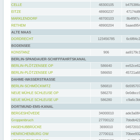
CELLE
48300105
b475386c
EITZE
48900237
47174d8f
MARKLENDORF
48700103
8b4f9f7c
RETHEM
48900204
5aaed954
ALTE MAAS
DORDRECHT
123456785
6c6f84c2
BODENSEE
KONSTANZ
906
aa9179c1
BERLIN-SPANDAUER-SCHIFFFAHRTSKANAL
BERLIN-PLÖTZENSEE OP
586640
ee52ce62
BERLIN-PLÖTZENSEE UP
586650
45721a68
DAHME-WASSERSTRASSE
BERLIN-SCHMÖCKWITZ
586810
6b595707
NEUE MÜHLE SCHLEUSE OP
586270
0e0dbcc9
NEUE MÜHLE SCHLEUSE UP
586280
c9a6c3bf
DORTMUND-EMS-KANAL
BERGESHÖVEDE
34000010
ade3a084
Groppenbruch
27700122
7bbdb421
HASEHUBBRÜCKE
3690010
04572010
HENRICHENBURG OW
27700111
70bee932