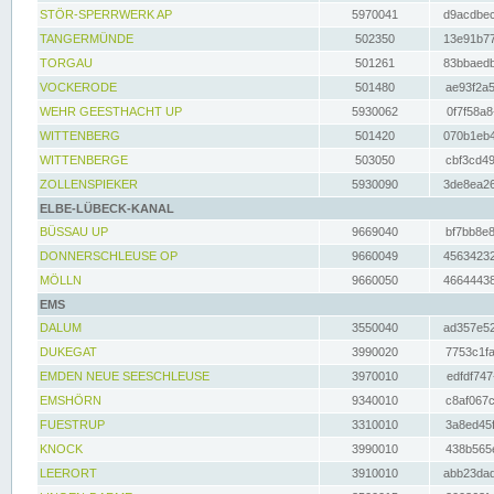
STÖR-SPERRWERK AP
5970041
d9acdbec
TANGERMÜNDE
502350
13e91b77
TORGAU
501261
83bbaedb
VOCKERODE
501480
ae93f2a5
WEHR GEESTHACHT UP
5930062
0f7f58a8
WITTENBERG
501420
070b1eb4
WITTENBERGE
503050
cbf3cd49
ZOLLENSPIEKER
5930090
3de8ea26
ELBE-LÜBECK-KANAL
BÜSSAU UP
9669040
bf7bb8e8
DONNERSCHLEUSE OP
9660049
45634232
MÖLLN
9660050
46644438
EMS
DALUM
3550040
ad357e52
DUKEGAT
3990020
7753c1fa
EMDEN NEUE SEESCHLEUSE
3970010
edfdf747
EMSHÖRN
9340010
c8af067c
FUESTRUP
3310010
3a8ed45f
KNOCK
3990010
438b565e
LEERORT
3910010
abb23dad