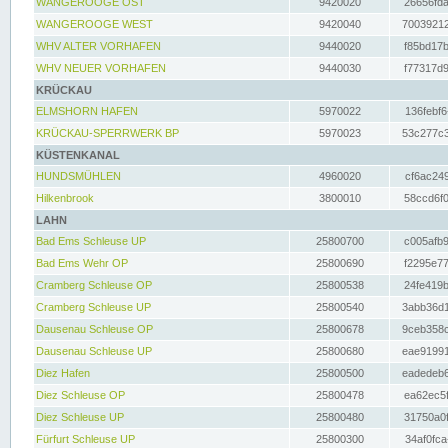
WANGEROOGE OST
9420020
26656fda
WANGEROOGE WEST
9420040
70039212
WHV ALTER VORHAFEN
9440020
f85bd17b
WHV NEUER VORHAFEN
9440030
f77317d9
KRÜCKAU
ELMSHORN HAFEN
5970022
136febf6
KRÜCKAU-SPERRWERK BP
5970023
53c277c3
KÜSTENKANAL
HUNDSMÜHLEN
4960020
cf6ac249
Hilkenbrook
3800010
58ccd6f0
LAHN
Bad Ems Schleuse UP
25800700
c005afb9
Bad Ems Wehr OP
25800690
f2295e77
Cramberg Schleuse OP
25800538
24fe419b
Cramberg Schleuse UP
25800540
3abb36d1
Dausenau Schleuse OP
25800678
9ceb358c
Dausenau Schleuse UP
25800680
eae91991
Diez Hafen
25800500
eadedeb6
Diez Schleuse OP
25800478
ea62ec5f
Diez Schleuse UP
25800480
31750a0f
Fürfurt Schleuse UP
25800300
34af0fca