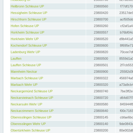
Heilbronn Schleuse UP
23800560
f77df170
Hessigheim Schleuse UP
23800420
23517de9
Hirschhorn Schleuse UP
23800700
acf505dd
Hofen Schleuse UP
23800260
cf2af1a4
Horkheim Schleuse UP
23800557
b76bf04c
Horkheim Wehr UP
23800520
d9b441a5
Kochendorf Schleuse UP
23800600
8f695e71
Ladenburg Wehr UP
23800820
70cee7df
Lauffen
23800500
8559d1a0
Lauffen Schleuse UP
23800501
2f7cb553
Mannheim Neckar
23800900
25582d3f
Marbach Schleuse UP
23800322
456974a8
Marbach Wehr UP
23800320
a73a9cb4
Neckargemünd Schleuse UP
23800740
7be3ff2e
Neckarsteinach Schleuse UP
23800720
d64d07f7
Neckarsulm Wehr UP
23800580
845944f8
Neckarzimmern Schleuse UP
23800640
f00c7183
Oberesslingen Schleuse UP
23800145
cbfae6bc
Oberesslingen Wehr UP
23800140
9de0843a
Obertürkheim Schleuse UP
23800200
80e002d8