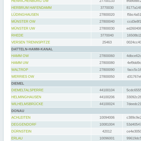
HENRICHENBURG UW
27700133
e6b68bc2
HERBRUM HAFENDAMM
3770030
8177a148
LÜDINGHAUSEN
27800020
f5bc4a51
MÜNSTER OW
27800040
ccd3e8f1
MÜNSTER UW
27800030
ed260406
RHEDE
3770040
16508b11
VERSEN TRENNSPITZE
25463
0024cc40
DATTELN-HAMM-KANAL
HAMM OW
27800060
4dbce62d
HAMM UW
27800080
4ef9dd9c
WALTROP
27800090
facc5c16
WERRIES OW
27800050
d31767ef
DIEMEL
DIEMELTALSPERRE
44100104
5cdc6555
HELMINGHAUSEN
44100206
33092c28
WILHELMSBRÜCKE
44100024
7deedc21
DONAU
ACHLEITEN
10094006
c389c9e2
DEGGENDORF
10081004
53d40547
DÜRNSTEIN
42012
ce4e3050
ERLAU
10096001
99619dc5