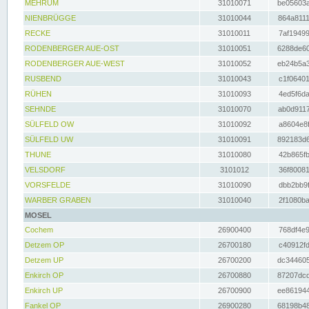
MEHRUM
31010071
be05603a
NIENBRÜGGE
31010044
864a8111
RECKE
31010011
7af19499
RODENBERGER AUE-OST
31010051
6288de60
RODENBERGER AUE-WEST
31010052
eb24b5a3
RUSBEND
31010043
c1f06401
RÜHEN
31010093
4ed5f6da
SEHNDE
31010070
ab0d9117
SÜLFELD OW
31010092
a8604e8f
SÜLFELD UW
31010091
892183d6
THUNE
31010080
42b865fb
VELSDORF
3101012
36f80081
VORSFELDE
31010090
dbb2bb9f
WARBER GRABEN
31010040
2f1080ba
MOSEL
Cochem
26900400
768df4e9
Detzem OP
26700180
c40912fd
Detzem UP
26700200
dc344605
Enkirch OP
26700880
87207dcd
Enkirch UP
26700900
ee861944
Fankel OP
26900280
68198b48