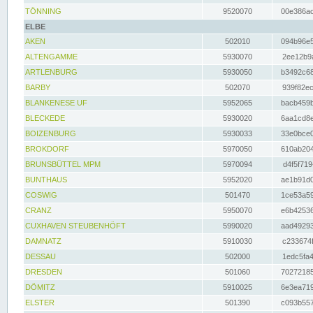
TÖNNING
9520070
00e386ac
ELBE
AKEN
502010
094b96e5
ALTENGAMME
5930070
2ee12b9a
ARTLENBURG
5930050
b3492c68
BARBY
502070
939f82ec
BLANKENESE UF
5952065
bacb459b
BLECKEDE
5930020
6aa1cd8e
BOIZENBURG
5930033
33e0bce0
BROKDORF
5970050
610ab204
BRUNSBÜTTEL MPM
5970094
d4f5f719
BUNTHAUS
5952020
ae1b91d0
COSWIG
501470
1ce53a59
CRANZ
5950070
e6b42536
CUXHAVEN STEUBENHÖFT
5990020
aad49293
DAMNATZ
5910030
c233674f
DESSAU
502000
1edc5fa4
DRESDEN
501060
70272185
DÖMITZ
5910025
6e3ea719
ELSTER
501390
c093b557