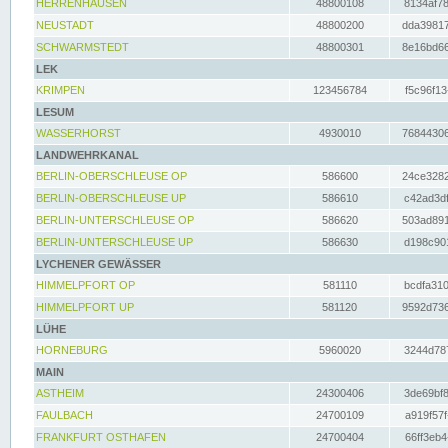
HERRENHAUSEN
48800108
8134af78
NEUSTADT
48800200
dda39817
SCHWARMSTEDT
48800301
8e16bd66
LEK
KRIMPEN
123456784
f5c96f13
LESUM
WASSERHORST
4930010
76844306
LANDWEHRKANAL
BERLIN-OBERSCHLEUSE OP
586600
24ce3282
BERLIN-OBERSCHLEUSE UP
586610
c42ad3df
BERLIN-UNTERSCHLEUSE OP
586620
503ad891
BERLIN-UNTERSCHLEUSE UP
586630
d198c901
LYCHENER GEWÄSSER
HIMMELPFORT OP
581110
bcdfa310
HIMMELPFORT UP
581120
9592d736
LÜHE
HORNEBURG
5960020
3244d787
MAIN
ASTHEIM
24300406
3de69bf8
FAULBACH
24700109
a919f57f
FRANKFURT OSTHAFEN
24700404
66ff3eb4