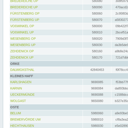
BREDEREICHE OP
580080
308f5979
BREDEREICHE UP
580090
470acd2a
FÜRSTENBERG OP
580060
2c95f83d
FÜRSTENBERG UP
580070
a5830277
VOßWINKEL OP
580000
09b422f7
VOßWINKEL UP
580010
2bcef51a
WESENBERG OP
580020
7909d3f7
WESENBERG UP
580030
da3b5de9
ZEHDENICK OP
580160
a9b8e24c
ZEHDENICK UP
580170
721d7dbf
ORKE
DALWIGKSTHAL
42840453
f0f78cc4
KLEINES HAFF
KARLSHAGEN
9690085
f53bb77f
KARNIN
9690084
da893bbd
UECKERMÜNDE
9690088
c1588dcc
WOLGAST
9650080
b327e35c
OSTE
BELUM
5980060
a9e93be0
BREMERVÖRDE UW
5980010
cf8a3ea2
HECHTHAUSEN
5980030
e5e02890