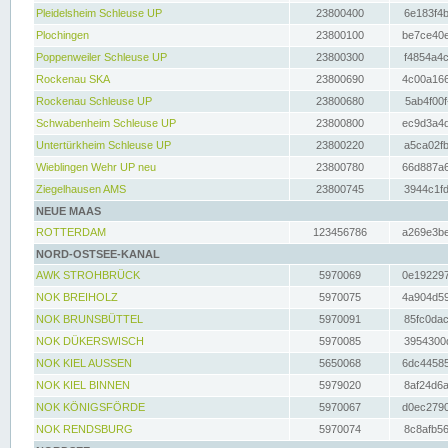
Pleidelsheim Schleuse UP
23800400
6e183f4b
Plochingen
23800100
be7ce40e
Poppenweiler Schleuse UP
23800300
f4854a4c
Rockenau SKA
23800690
4c00a166
Rockenau Schleuse UP
23800680
5ab4f00f
Schwabenheim Schleuse UP
23800800
ec9d3a4d
Untertürkheim Schleuse UP
23800220
a5ca02fb
Wieblingen Wehr UP neu
23800780
66d887a6
Ziegelhausen AMS
23800745
3944c1fd
NEUE MAAS
ROTTERDAM
123456786
a269e3be
NORD-OSTSEE-KANAL
AWK STROHBRÜCK
5970069
0e192297
NOK BREIHOLZ
5970075
4a904d59
NOK BRUNSBÜTTEL
5970091
85fc0dac
NOK DÜKERSWISCH
5970085
3954300d
NOK KIEL AUSSEN
5650068
6dc44585
NOK KIEL BINNEN
5979020
8af24d6a
NOK KÖNIGSFÖRDE
5970067
d0ec2790
NOK RENDSBURG
5970074
8c8afb56