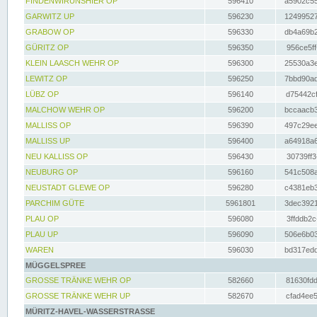
FINDENWIRUNSHIER OP
596410
a5902c55
GARWITZ UP
596230
12499527
GRABOW OP
596330
db4a69b2
GÜRITZ OP
596350
956ce5ff
KLEIN LAASCH WEHR OP
596300
25530a3e
LEWITZ OP
596250
7bbd90ad
LÜBZ OP
596140
d75442cf
MALCHOW WEHR OP
596200
bccaacb3
MALLISS OP
596390
497c29ee
MALLISS UP
596400
a64918a6
NEU KALLISS OP
596430
30739ff3
NEUBURG OP
596160
541c508a
NEUSTADT GLEWE OP
596280
c4381eb3
PARCHIM GÜTE
5961801
3dec3921
PLAU OP
596080
3ffddb2c
PLAU UP
596090
506e6b03
WAREN
596030
bd317edd
MÜGGELSPREE
GROSSE TRÄNKE WEHR OP
582660
81630fdd
GROSSE TRÄNKE WEHR UP
582670
cfad4ee5
MÜRITZ-HAVEL-WASSERSTRASSE