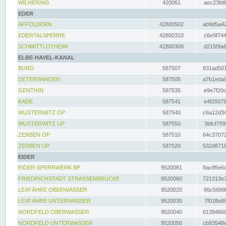
WILHERING
420061
aec23fd6
EDER
AFFOLDERN
42800502
ab9d5a42
EDERTALSPERRE
42800310
c6e9f744
SCHMITTLOTHEIM
42800309
d2155fa6
ELBE-HAVEL-KANAL
BURG
587507
831ad501
DETERSHAGEN
587505
a7b1eda9
GENTHIN
587535
e9e7f20c
KADE
587541
e4f29379
WUSTERWITZ OP
587540
c6a12d34
WUSTERWITZ UP
587550
3bfcf759
ZERBEN OP
587510
64c37072
ZERBEN UP
587520
532d8718
EIDER
EIDER-SPERRWERK BP
9520081
8ac85e6c
FRIEDRICHSTADT STRASSENBRÜCKE
9520060
721313e7
LEXFÄHRE OBERWASSER
9520020
86c5688f
LEXFÄHRE UNTERWASSER
9520030
7f01fbd8
NORDFELD OBERWASSER
9520040
61394669
NORDFELD UNTERWASSER
9520050
cb93548e