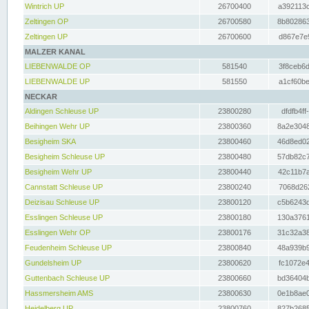
Wintrich UP
26700400
a392113c
Zeltingen OP
26700580
8b802863
Zeltingen UP
26700600
d867e7e9
MALZER KANAL
LIEBENWALDE OP
581540
3f8ceb6d
LIEBENWALDE UP
581550
a1cf60be
NECKAR
Aldingen Schleuse UP
23800280
dfdfb4ff
Beihingen Wehr UP
23800360
8a2e3048
Besigheim SKA
23800460
46d8ed02
Besigheim Schleuse UP
23800480
57db82c7
Besigheim Wehr UP
23800440
42c11b7a
Cannstatt Schleuse UP
23800240
7068d262
Deizisau Schleuse UP
23800120
c5b6243d
Esslingen Schleuse UP
23800180
130a3761
Esslingen Wehr OP
23800176
31c32a38
Feudenheim Schleuse UP
23800840
48a939b9
Gundelsheim UP
23800620
fc1072e4
Guttenbach Schleuse UP
23800660
bd36404b
Hassmersheim AMS
23800630
0e1b8ae0
Heidelberg UP
23800760
827b2685