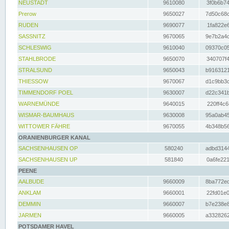
NEUSTADT
9610080
3f0b6b74
Prerow
9650027
7d50c68c
RUDEN
9690077
1fa822e6
SASSNITZ
9670065
9e7b2a4d
SCHLESWIG
9610040
09370c05
STAHLBRODE
9650070
340707f4
STRALSUND
9650043
b9163121
THIESSOW
9670067
d1c9bb3c
TIMMENDORF POEL
9630007
d22c341b
WARNEMÜNDE
9640015
220ff4c6
WISMAR-BAUMHAUS
9630008
95a0ab45
WITTOWER FÄHRE
9670055
4b348b56
ORANIENBURGER KANAL
SACHSENHAUSEN OP
580240
adbd3144
SACHSENHAUSEN UP
581840
0a6fe221
PEENE
AALBUDE
9660009
8ba772ed
ANKLAM
9660001
22fd01e0
DEMMIN
9660007
b7e238e8
JARMEN
9660005
a3328262
POTSDAMER HAVEL