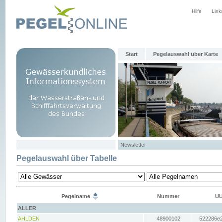
Hilfe
Link
Start
Pegelauswahl über Karte
Newsletter
Pegelauswahl über Tabelle
Pegelname
Nummer
UU
ALLER
AHLDEN
48900102
522286e2