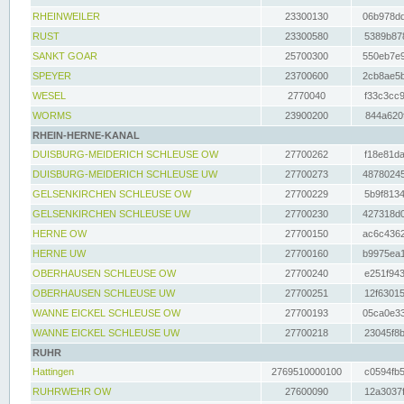
RHEINWEILER
23300130
06b978dd
RUST
23300580
5389b878
SANKT GOAR
25700300
550eb7e9
SPEYER
23700600
2cb8ae5b
WESEL
2770040
f33c3cc9
WORMS
23900200
844a620f
RHEIN-HERNE-KANAL
DUISBURG-MEIDERICH SCHLEUSE OW
27700262
f18e81da
DUISBURG-MEIDERICH SCHLEUSE UW
27700273
48780245
GELSENKIRCHEN SCHLEUSE OW
27700229
5b9f8134
GELSENKIRCHEN SCHLEUSE UW
27700230
427318d0
HERNE OW
27700150
ac6c4362
HERNE UW
27700160
b9975ea1
OBERHAUSEN SCHLEUSE OW
27700240
e251f943
OBERHAUSEN SCHLEUSE UW
27700251
12f63015
WANNE EICKEL SCHLEUSE OW
27700193
05ca0e33
WANNE EICKEL SCHLEUSE UW
27700218
23045f8b
RUHR
Hattingen
2769510000100
c0594fb5
RUHRWEHR OW
27600090
12a3037f