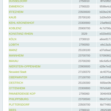
DÜSSELDORF
2750010
8f7e5f92
EMMERICH
2790020
9598e4cb
IFFEZHEIM
23500600
b02be240
KAUB
25700100
1d26e504
KEHL-KRONENHOF
23300900
23af9b02
KOBLENZ
25900700
4c7d796a
KONSTANZ-RHEIN
3329
e020e651
KÖLN
2730010
a6ee8177
LOBITH
2790050
efe13a3d
MAINZ
25100100
a37a9aa3
MANNHEIM
23700700
57090802
MAXAU
23700200
b6c6d5c8
NIERSTEIN-OPPENHEIM
23900600
d28e7ed1
Neuwied Stadt
27100370
dc407f1e
OBERWINTER
27100700
b45359df
OESTRICH
25100300
665be0fe
OTTENHEIM
23300800
787e5d63
PANNERDENSE KOP
2790060
3046493f
PHILIPPSBURG
23700500
88e972e1
PLITTERSDORF
23500700
6b774802
REES
2790010
2f025389