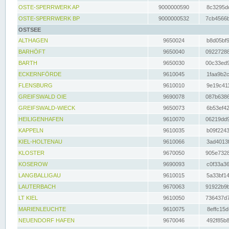
OSTE-SPERRWERK AP
9000000590
8c3295dc
OSTE-SPERRWERK BP
9000000532
7cb4566b
OSTSEE
ALTHAGEN
9650024
b8d05bf9
BARHÖFT
9650040
09227288
BARTH
9650030
00c33ed9
ECKERNFÖRDE
9610045
1faa9b2c
FLENSBURG
9610010
9e19c411
GREIFSWALD OIE
9690078
087b6386
GREIFSWALD-WIECK
9650073
6b53ef42
HEILIGENHAFEN
9610070
06219dd9
KAPPELN
9610035
b09f2243
KIEL-HOLTENAU
9610066
3ad4013f
KLOSTER
9670050
905e7328
KOSEROW
9690093
c0f33a36
LANGBALLIGAU
9610015
5a33bf14
LAUTERBACH
9670063
91922b9b
LT KIEL
9610050
736437d7
MARIENLEUCHTE
9610075
8effc15d
NEUENDORF HAFEN
9670046
492f85b8