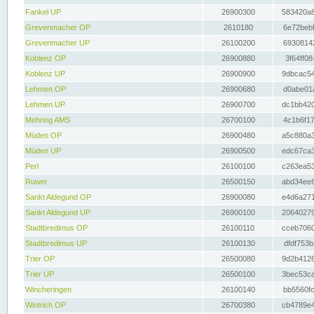
Fankel UP
26900300
583420a8
Grevenmacher OP
2610180
6e72bebf
Grevenmacher UP
26100200
69308142
Koblenz OP
26900880
3f64ff08
Koblenz UP
26900900
9dbcac54
Lehmen OP
26900680
d0abe01a
Lehmen UP
26900700
dc1bb420
Mehring AMS
26700100
4c1b6f17
Müden OP
26900480
a5c880a3
Müden UP
26900500
edc67ca3
Perl
26100100
c263ea53
Ruwer
26500150
abd34ee6
Sankt Aldegund OP
26900080
e4d6a271
Sankt Aldegund UP
26900100
20640279
Stadtbredimus OP
26100110
cceb7060
Stadtbredimus UP
26100130
dfdf753b
Trier OP
26500080
9d2b4126
Trier UP
26500100
3bec53ca
Wincheringen
26100140
bb5560fc
Wintrich OP
26700380
cb4789e4