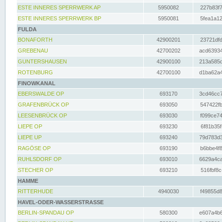
ESTE INNERES SPERRWERK AP
5950082
227b83f7
ESTE INNERES SPERRWERK BP
5950081
5fea1a12
FULDA
BONAFORTH
42900201
23721dfd
GREBENAU
42700202
acd63934
GUNTERSHAUSEN
42900100
213a585d
ROTENBURG
42700100
d1ba62a4
FINOWKANAL
EBERSWALDE OP
693170
3cd46cc7
GRAFENBRÜCK OP
693050
547422fb
LEESENBRÜCK OP
693030
f099ce74
LIEPE OP
693230
6f81b35f
LIEPE UP
693240
79d783d3
RAGÖSE OP
693190
b6bbe4f8
RUHLSDORF OP
693010
6629a4ca
STECHER OP
693210
516fbf8c
HAMME
RITTERHUDE
4940030
f49855d8
HAVEL-ODER-WASSERSTRASSE
BERLIN-SPANDAU OP
580300
e607a4b6