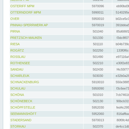
OSTERIFF MPM
5970096
eb90bd3f
OTTERNDORF MPM
5990011
5140295e
OVER
5950010
b02ce5c0
PINNAU-SPERRWERK AP
5970019
391bbba5
PIRNA
501040
85d686f1
PRETZSCH-MAUKEN
501330
f3dc8f07
RIESA
501110
b04b739d
ROGÄTZ
502250
133f0f6c
ROSSLAU
501490
e97116a4
ROTHENSEE
502210
e30f2e83
SANDAU
502430
f4c55f77
SCHARLEUK
503030
e32b0a28
SCHNACKENBURG
5910010
550e3885
SCHULAU
5950090
f3c6ee73
SCHÖNA
501010
7cb7461b
SCHÖNEBECK
502130
90bcb315
SCHÖPFSTELLE
5952030
fed4c295
SEEMANNSHÖFT
5952060
816affba
STADERSAND
5970013
80f0fc4d
STORKAU
502370
de4cc1db