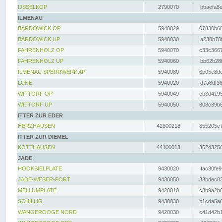
IJSSELKOP
2790070
bbaefa8e
ILMENAU
BARDOWICK OP
5940029
07830b68
BARDOWICK UP
5940030
a238b70f
FAHRENHOLZ OP
5940070
c33c3667
FAHRENHOLZ UP
5940060
bb62b28f
ILMENAU SPERRWERK AP
5940080
6b05e8dc
LÜNE
5940020
d7a8df36
WITTORF OP
5940049
eb3d4195
WITTORF UP
5940050
308c39b6
ITTER ZUR EDER
HERZHAUSEN
42800218
855205e7
ITTER ZUR DIEMEL
KOTTHAUSEN
44100013
36243256
JADE
HOOKSIELPLATE
9430020
fac30fe9
JADE-WESER-PORT
9430050
33bdec83
MELLUMPLATE
9420010
c8b9a2b6
SCHILLIG
9430030
b1cda5a0
WANGEROOGE NORD
9420030
c41d42b1