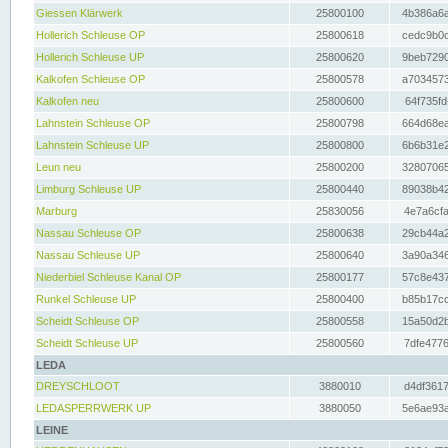
Giessen Klärwerk
25800100
4b386a6a
Hollerich Schleuse OP
25800618
cedc9b0c
Hollerich Schleuse UP
25800620
9beb7290
Kalkofen Schleuse OP
25800578
a7034573
Kalkofen neu
25800600
64f735fd
Lahnstein Schleuse OP
25800798
664d68ea
Lahnstein Schleuse UP
25800800
6b6b31e2
Leun neu
25800200
32807065
Limburg Schleuse UP
25800440
89038b42
Marburg
25830056
4e7a6cfa
Nassau Schleuse OP
25800638
29cb44a2
Nassau Schleuse UP
25800640
3a90a346
Niederbiel Schleuse Kanal OP
25800177
57c8e437
Runkel Schleuse UP
25800400
b85b17cc
Scheidt Schleuse OP
25800558
15a50d2b
Scheidt Schleuse UP
25800560
7dfe4776
LEDA
DREYSCHLOOT
3880010
d4df3617
LEDASPERRWERK UP
3880050
5e6ae93a
LEINE