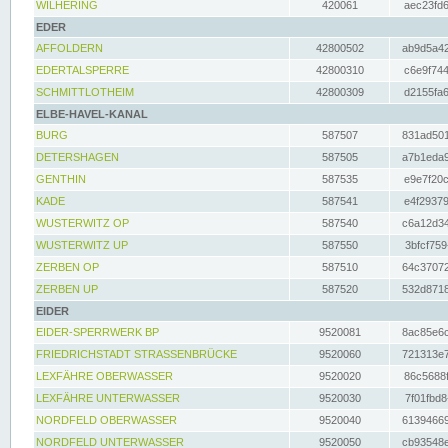
WILHERING
420061
aec23fd6
EDER
AFFOLDERN
42800502
ab9d5a42
EDERTALSPERRE
42800310
c6e9f744
SCHMITTLOTHEIM
42800309
d2155fa6
ELBE-HAVEL-KANAL
BURG
587507
831ad501
DETERSHAGEN
587505
a7b1eda9
GENTHIN
587535
e9e7f20c
KADE
587541
e4f29379
WUSTERWITZ OP
587540
c6a12d34
WUSTERWITZ UP
587550
3bfcf759
ZERBEN OP
587510
64c37072
ZERBEN UP
587520
532d8718
EIDER
EIDER-SPERRWERK BP
9520081
8ac85e6c
FRIEDRICHSTADT STRASSENBRÜCKE
9520060
721313e7
LEXFÄHRE OBERWASSER
9520020
86c5688f
LEXFÄHRE UNTERWASSER
9520030
7f01fbd8
NORDFELD OBERWASSER
9520040
61394669
NORDFELD UNTERWASSER
9520050
cb93548e