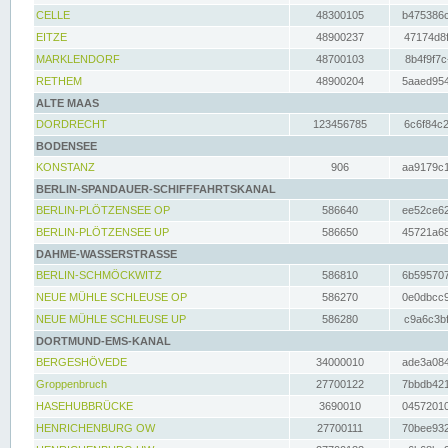
CELLE
48300105
b475386c
EITZE
48900237
47174d8f
MARKLENDORF
48700103
8b4f9f7c
RETHEM
48900204
5aaed954
ALTE MAAS
DORDRECHT
123456785
6c6f84c2
BODENSEE
KONSTANZ
906
aa9179c1
BERLIN-SPANDAUER-SCHIFFFAHRTSKANAL
BERLIN-PLÖTZENSEE OP
586640
ee52ce62
BERLIN-PLÖTZENSEE UP
586650
45721a68
DAHME-WASSERSTRASSE
BERLIN-SCHMÖCKWITZ
586810
6b595707
NEUE MÜHLE SCHLEUSE OP
586270
0e0dbcc9
NEUE MÜHLE SCHLEUSE UP
586280
c9a6c3bf
DORTMUND-EMS-KANAL
BERGESHÖVEDE
34000010
ade3a084
Groppenbruch
27700122
7bbdb421
HASEHUBBRÜCKE
3690010
04572010
HENRICHENBURG OW
27700111
70bee932