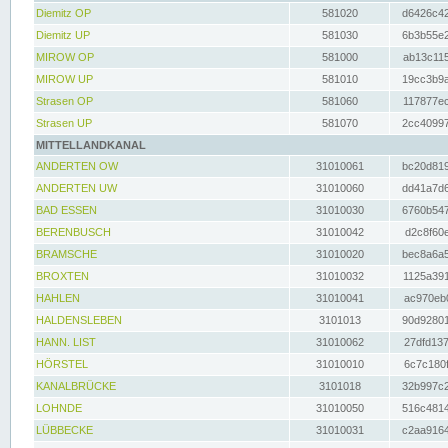
Diemitz OP
581020
d6426c42
Diemitz UP
581030
6b3b55e2
MIROW OP
581000
ab13c115
MIROW UP
581010
19cc3b9a
Strasen OP
581060
117877ec
Strasen UP
581070
2cc40997
MITTELLANDKANAL
ANDERTEN OW
31010061
bc20d819
ANDERTEN UW
31010060
dd41a7d6
BAD ESSEN
31010030
6760b547
BERENBUSCH
31010042
d2c8f60e
BRAMSCHE
31010020
bec8a6a5
BROXTEN
31010032
1125a391
HAHLEN
31010041
ac970eb0
HALDENSLEBEN
3101013
90d92801
HANN. LIST
31010062
27dfd137
HÖRSTEL
31010010
6c7c180f
KANALBRÜCKE
3101018
32b997c2
LOHNDE
31010050
516c4814
LÜBBECKE
31010031
c2aa9164