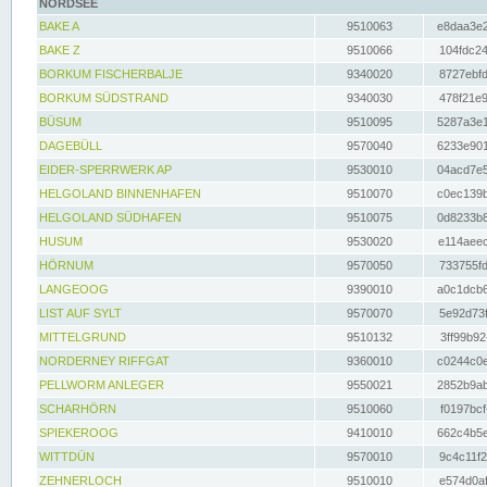
NORDSEE
BAKE A
9510063
e8daa3e2
BAKE Z
9510066
104fdc24
BORKUM FISCHERBALJE
9340020
8727ebfd
BORKUM SÜDSTRAND
9340030
478f21e9
BÜSUM
9510095
5287a3e1
DAGEBÜLL
9570040
6233e901
EIDER-SPERRWERK AP
9530010
04acd7e5
HELGOLAND BINNENHAFEN
9510070
c0ec139b
HELGOLAND SÜDHAFEN
9510075
0d8233b8
HUSUM
9530020
e114aeec
HÖRNUM
9570050
733755fd
LANGEOOG
9390010
a0c1dcb6
LIST AUF SYLT
9570070
5e92d73f
MITTELGRUND
9510132
3ff99b92
NORDERNEY RIFFGAT
9360010
c0244c0e
PELLWORM ANLEGER
9550021
2852b9ab
SCHARHÖRN
9510060
f0197bcf
SPIEKEROOG
9410010
662c4b5e
WITTDÜN
9570010
9c4c11f2
ZEHNERLOCH
9510010
e574d0af