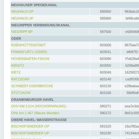
NEUHAUSER SPEISEKANAL
NEUHAUS OP
585850
963bdc26
NEUHAUS UP
585860
bf48cefd
NIEGRIPPER VERBINDUNGSKANAL
NIEGRIPP BP
587500
e506460f
ODER
EISENHÜTTENSTADT
603000
8675aa70
FRANKFURT1 (ODER)
603031
bffdf7f2
HOHENSAATEN-FINOW
603080
f7a639a4
KIENITZ
603050
6298a8f9
KIETZ
603040
16258271
RATZDORF
603140
ca3f535b
SCHWEDT-ODERBRÜCKE
603130
e28babaa
STÜTZKOW
603100
30bff0df
ORANIENBURGER HAVEL
OHV KM 3.014 (HOCHSPANNUNG)
580271
eea7e3dc
OHv km 1.467 (Blaues Wunder)
580272
8b51c505
OBERE HAVEL-WASSERSTRASSE
BISCHOFSWERDER OP
581520
16a780aa
BISCHOFSWERDER UP
581530
74134dc6