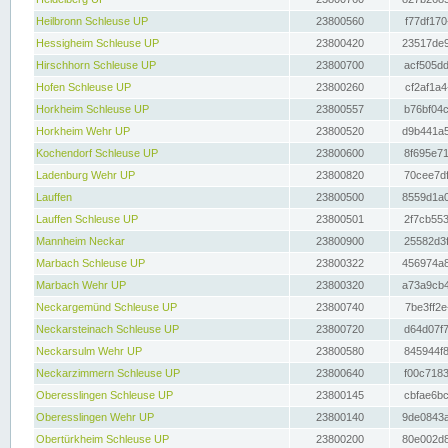
Heilbronn Schleuse UP
23800560
f77df170
Hessigheim Schleuse UP
23800420
23517de9
Hirschhorn Schleuse UP
23800700
acf505dd
Hofen Schleuse UP
23800260
cf2af1a4
Horkheim Schleuse UP
23800557
b76bf04c
Horkheim Wehr UP
23800520
d9b441a5
Kochendorf Schleuse UP
23800600
8f695e71
Ladenburg Wehr UP
23800820
70cee7df
Lauffen
23800500
8559d1a0
Lauffen Schleuse UP
23800501
2f7cb553
Mannheim Neckar
23800900
25582d3f
Marbach Schleuse UP
23800322
456974a8
Marbach Wehr UP
23800320
a73a9cb4
Neckargemünd Schleuse UP
23800740
7be3ff2e
Neckarsteinach Schleuse UP
23800720
d64d07f7
Neckarsulm Wehr UP
23800580
845944f8
Neckarzimmern Schleuse UP
23800640
f00c7183
Oberesslingen Schleuse UP
23800145
cbfae6bc
Oberesslingen Wehr UP
23800140
9de0843a
Obertürkheim Schleuse UP
23800200
80e002d8