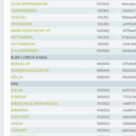
STÖR-SPERRWERK AP
5970041
d9acdbec
TANGERMÜNDE
502350
13e91b77
TORGAU
501261
83bbaedb
VOCKERODE
501480
ae93f2a5
WEHR GEESTHACHT UP
5930062
0f7f58a8
WITTENBERG
501420
070b1eb4
WITTENBERGE
503050
cbf3cd49
ZOLLENSPIEKER
5930090
3de8ea26
ELBE-LÜBECK-KANAL
BÜSSAU UP
9669040
bf7bb8e8
DONNERSCHLEUSE OP
9660049
45634232
MÖLLN
9660050
46644438
EMS
DALUM
3550040
ad357e52
DUKEGAT
3990020
7753c1fa
EMDEN NEUE SEESCHLEUSE
3970010
edfdf747
EMSHÖRN
9340010
c8af067c
FUESTRUP
3310010
3a8ed45f
KNOCK
3990010
438b565e
LEERORT
3910010
abb23dad