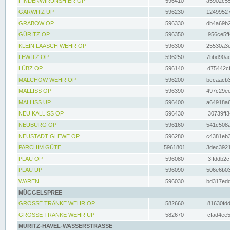
FINDENWIRUNSHIER OP
596410
a5902c55
GARWITZ UP
596230
12499527
GRABOW OP
596330
db4a69b2
GÜRITZ OP
596350
956ce5ff
KLEIN LAASCH WEHR OP
596300
25530a3e
LEWITZ OP
596250
7bbd90ad
LÜBZ OP
596140
d75442cf
MALCHOW WEHR OP
596200
bccaacb3
MALLISS OP
596390
497c29ee
MALLISS UP
596400
a64918a6
NEU KALLISS OP
596430
30739ff3
NEUBURG OP
596160
541c508a
NEUSTADT GLEWE OP
596280
c4381eb3
PARCHIM GÜTE
5961801
3dec3921
PLAU OP
596080
3ffddb2c
PLAU UP
596090
506e6b03
WAREN
596030
bd317edd
MÜGGELSPREE
GROSSE TRÄNKE WEHR OP
582660
81630fdd
GROSSE TRÄNKE WEHR UP
582670
cfad4ee5
MÜRITZ-HAVEL-WASSERSTRASSE