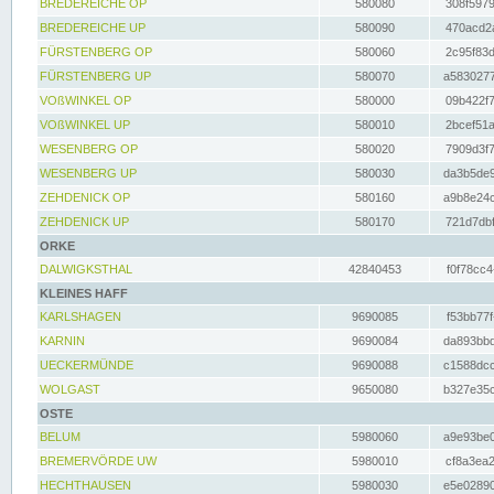
BREDEREICHE OP
580080
308f5979
BREDEREICHE UP
580090
470acd2a
FÜRSTENBERG OP
580060
2c95f83d
FÜRSTENBERG UP
580070
a5830277
VOßWINKEL OP
580000
09b422f7
VOßWINKEL UP
580010
2bcef51a
WESENBERG OP
580020
7909d3f7
WESENBERG UP
580030
da3b5de9
ZEHDENICK OP
580160
a9b8e24c
ZEHDENICK UP
580170
721d7dbf
ORKE
DALWIGKSTHAL
42840453
f0f78cc4
KLEINES HAFF
KARLSHAGEN
9690085
f53bb77f
KARNIN
9690084
da893bbd
UECKERMÜNDE
9690088
c1588dcc
WOLGAST
9650080
b327e35c
OSTE
BELUM
5980060
a9e93be0
BREMERVÖRDE UW
5980010
cf8a3ea2
HECHTHAUSEN
5980030
e5e02890