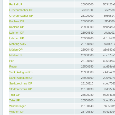
Fankel UP
26900300
583420a8
Grevenmacher OP
2610180
6e72bebf
Grevenmacher UP
26100200
69308142
Koblenz OP
26900880
3f64ff08
Koblenz UP
26900900
9dbcac54
Lehmen OP
26900680
d0abe01a
Lehmen UP
26900700
dc1bb420
Mehring AMS
26700100
4c1b6f17
Müden OP
26900480
a5c880a3
Müden UP
26900500
edc67ca3
Perl
26100100
c263ea53
Ruwer
26500150
abd34ee6
Sankt Aldegund OP
26900080
e4d6a271
Sankt Aldegund UP
26900100
20640279
Stadtbredimus OP
26100110
cceb7060
Stadtbredimus UP
26100130
dfdf753b
Trier OP
26500080
9d2b4126
Trier UP
26500100
3bec53ca
Wincheringen
26100140
bb5560fc
Wintrich OP
26700380
cb4789e4