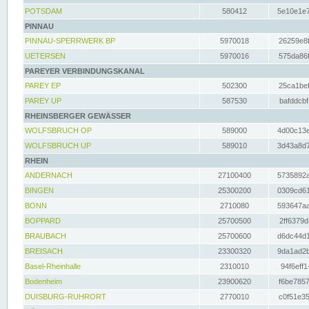
POTSDAM
580412
5e10e1e7
PINNAU
PINNAU-SPERRWERK BP
5970018
26259e8f
UETERSEN
5970016
575da86f
PAREYER VERBINDUNGSKANAL
PAREY EP
502300
25ca1bef
PAREY UP
587530
bafddcbf
RHEINSBERGER GEWÄSSER
WOLFSBRUCH OP
589000
4d00c13e
WOLFSBRUCH UP
589010
3d43a8d7
RHEIN
ANDERNACH
27100400
5735892a
BINGEN
25300200
0309cd61
BONN
2710080
593647aa
BOPPARD
25700500
2ff6379d
BRAUBACH
25700600
d6dc44d1
BREISACH
23300320
9da1ad2b
Basel-Rheinhalle
2310010
94f6eff1
Bodenheim
23900620
f6be7857
DUISBURG-RUHRORT
2770010
c0f51e35