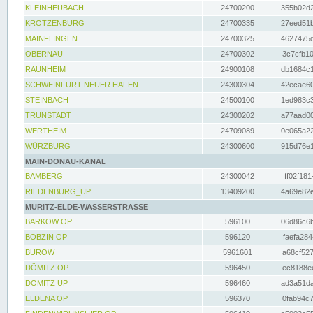
KLEINHEUBACH
24700200
355b02d2
KROTZENBURG
24700335
27eed51b
MAINFLINGEN
24700325
4627475d
OBERNAU
24700302
3c7cfb10
RAUNHEIM
24900108
db1684c1
SCHWEINFURT NEUER HAFEN
24300304
42ecae60
STEINBACH
24500100
1ed983c3
TRUNSTADT
24300202
a77aad00
WERTHEIM
24709089
0e065a22
WÜRZBURG
24300600
915d76e1
MAIN-DONAU-KANAL
BAMBERG
24300042
ff02f181
RIEDENBURG_UP
13409200
4a69e82e
MÜRITZ-ELDE-WASSERSTRASSE
BARKOW OP
596100
06d86c6b
BOBZIN OP
596120
faefa284
BUROW
5961601
a68cf527
DÖMITZ OP
596450
ec8188ee
DÖMITZ UP
596460
ad3a51da
ELDENA OP
596370
0fab94c7