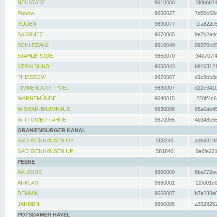
NEUSTADT
9610080
3f0b6b74
Prerow
9650027
7d50c68c
RUDEN
9690077
1fa822e6
SASSNITZ
9670065
9e7b2a4d
SCHLESWIG
9610040
09370c05
STAHLBRODE
9650070
340707f4
STRALSUND
9650043
b9163121
THIESSOW
9670067
d1c9bb3c
TIMMENDORF POEL
9630007
d22c341b
WARNEMÜNDE
9640015
220ff4c6
WISMAR-BAUMHAUS
9630008
95a0ab45
WITTOWER FÄHRE
9670055
4b348b56
ORANIENBURGER KANAL
SACHSENHAUSEN OP
580240
adbd3144
SACHSENHAUSEN UP
581840
0a6fe221
PEENE
AALBUDE
9660009
8ba772ed
ANKLAM
9660001
22fd01e0
DEMMIN
9660007
b7e238e8
JARMEN
9660005
a3328262
POTSDAMER HAVEL