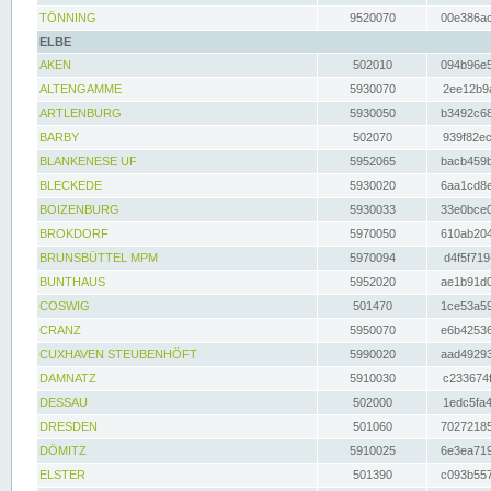
TÖNNING
9520070
00e386ac
ELBE
AKEN
502010
094b96e5
ALTENGAMME
5930070
2ee12b9a
ARTLENBURG
5930050
b3492c68
BARBY
502070
939f82ec
BLANKENESE UF
5952065
bacb459b
BLECKEDE
5930020
6aa1cd8e
BOIZENBURG
5930033
33e0bce0
BROKDORF
5970050
610ab204
BRUNSBÜTTEL MPM
5970094
d4f5f719
BUNTHAUS
5952020
ae1b91d0
COSWIG
501470
1ce53a59
CRANZ
5950070
e6b42536
CUXHAVEN STEUBENHÖFT
5990020
aad49293
DAMNATZ
5910030
c233674f
DESSAU
502000
1edc5fa4
DRESDEN
501060
70272185
DÖMITZ
5910025
6e3ea719
ELSTER
501390
c093b557