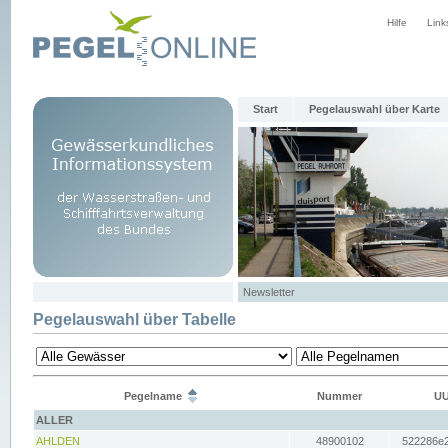
Hilfe
Link
Start
Pegelauswahl über Karte
Newsletter
Pegelauswahl über Tabelle
Pegelname
Nummer
UU
ALLER
AHLDEN
48900102
522286e2