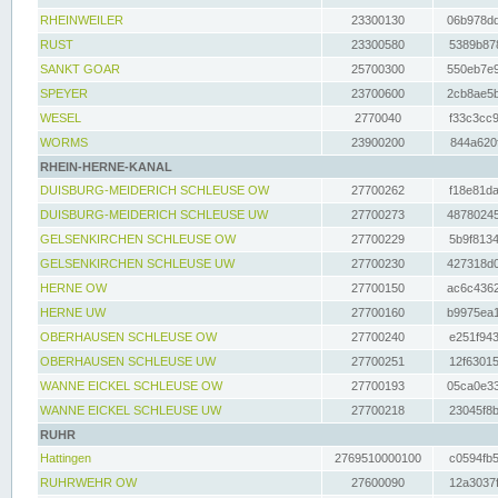
RHEINWEILER
23300130
06b978dd
RUST
23300580
5389b878
SANKT GOAR
25700300
550eb7e9
SPEYER
23700600
2cb8ae5b
WESEL
2770040
f33c3cc9
WORMS
23900200
844a620f
RHEIN-HERNE-KANAL
DUISBURG-MEIDERICH SCHLEUSE OW
27700262
f18e81da
DUISBURG-MEIDERICH SCHLEUSE UW
27700273
48780245
GELSENKIRCHEN SCHLEUSE OW
27700229
5b9f8134
GELSENKIRCHEN SCHLEUSE UW
27700230
427318d0
HERNE OW
27700150
ac6c4362
HERNE UW
27700160
b9975ea1
OBERHAUSEN SCHLEUSE OW
27700240
e251f943
OBERHAUSEN SCHLEUSE UW
27700251
12f63015
WANNE EICKEL SCHLEUSE OW
27700193
05ca0e33
WANNE EICKEL SCHLEUSE UW
27700218
23045f8b
RUHR
Hattingen
2769510000100
c0594fb5
RUHRWEHR OW
27600090
12a3037f