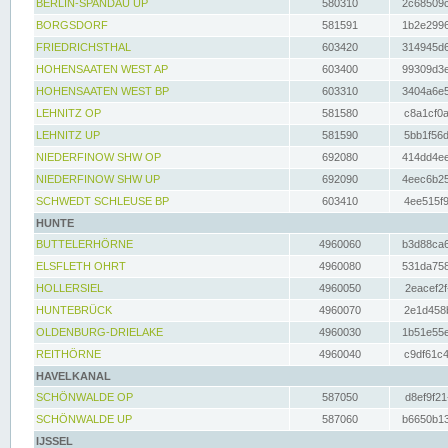
BERLIN-SPANDAU UP
580310
2c68509c
BORGSDORF
581591
1b2e2996
FRIEDRICHSTHAL
603420
314945d6
HOHENSAATEN WEST AP
603400
99309d3e
HOHENSAATEN WEST BP
603310
3404a6e5
LEHNITZ OP
581580
c8a1cf0a
LEHNITZ UP
581590
5bb1f56d
NIEDERFINOW SHW OP
692080
414dd4ee
NIEDERFINOW SHW UP
692090
4eec6b25
SCHWEDT SCHLEUSE BP
603410
4ee515f9
HUNTE
BUTTELERHÖRNE
4960060
b3d88ca6
ELSFLETH OHRT
4960080
531da758
HOLLERSIEL
4960050
2eacef2f
HUNTEBRÜCK
4960070
2e1d458b
OLDENBURG-DRIELAKE
4960030
1b51e55e
REITHÖRNE
4960040
c9df61c4
HAVELKANAL
SCHÖNWALDE OP
587050
d8ef9f21
SCHÖNWALDE UP
587060
b6650b13
IJSSEL