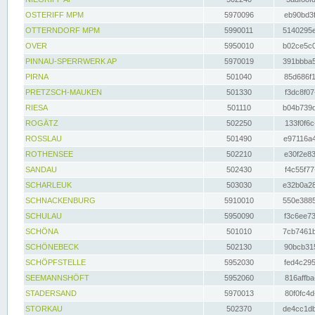
OSTERIFF MPM
5970096
eb90bd3f
OTTERNDORF MPM
5990011
5140295e
OVER
5950010
b02ce5c0
PINNAU-SPERRWERK AP
5970019
391bbba5
PIRNA
501040
85d686f1
PRETZSCH-MAUKEN
501330
f3dc8f07
RIESA
501110
b04b739d
ROGÄTZ
502250
133f0f6c
ROSSLAU
501490
e97116a4
ROTHENSEE
502210
e30f2e83
SANDAU
502430
f4c55f77
SCHARLEUK
503030
e32b0a28
SCHNACKENBURG
5910010
550e3885
SCHULAU
5950090
f3c6ee73
SCHÖNA
501010
7cb7461b
SCHÖNEBECK
502130
90bcb315
SCHÖPFSTELLE
5952030
fed4c295
SEEMANNSHÖFT
5952060
816affba
STADERSAND
5970013
80f0fc4d
STORKAU
502370
de4cc1db