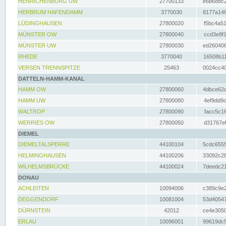
HENRICHENBURG UW
27700133
e6b68bc2
HERBRUM HAFENDAMM
3770030
8177a148
LÜDINGHAUSEN
27800020
f5bc4a51
MÜNSTER OW
27800040
ccd3e8f1
MÜNSTER UW
27800030
ed260406
RHEDE
3770040
16508b11
VERSEN TRENNSPITZE
25463
0024cc40
DATTELN-HAMM-KANAL
HAMM OW
27800060
4dbce62d
HAMM UW
27800080
4ef9dd9c
WALTROP
27800090
facc5c16
WERRIES OW
27800050
d31767ef
DIEMEL
DIEMELTALSPERRE
44100104
5cdc6555
HELMINGHAUSEN
44100206
33092c28
WILHELMSBRÜCKE
44100024
7deedc21
DONAU
ACHLEITEN
10094006
c389c9e2
DEGGENDORF
10081004
53d40547
DÜRNSTEIN
42012
ce4e3050
ERLAU
10096001
99619dc5