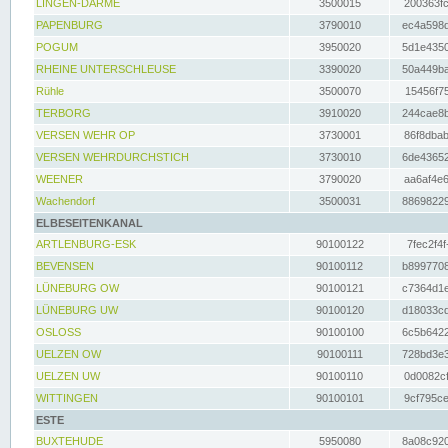
LINGEN-DARME
3500015
200363fc
PAPENBURG
3790010
ec4a598d
POGUM
3950020
5d1e4350
RHEINE UNTERSCHLEUSE
3390020
50a449ba
Rühle
3500070
15456f75
TERBORG
3910020
244cae8b
VERSEN WEHR OP
3730001
86f8dbab
VERSEN WEHRDURCHSTICH
3730010
6de43652
WEENER
3790020
aa6af4e6
Wachendorf
3500031
88698229
ELBESEITENKANAL
ARTLENBURG-ESK
90100122
7fec2f4f
BEVENSEN
90100112
b8997708
LÜNEBURG OW
90100121
c7364d1e
LÜNEBURG UW
90100120
d18033cd
OSLOSS
90100100
6c5b6422
UELZEN OW
90100111
728bd3e3
UELZEN UW
90100110
0d0082cf
WITTINGEN
90100101
9cf795ce
ESTE
BUXTEHUDE
5950080
8a08c920