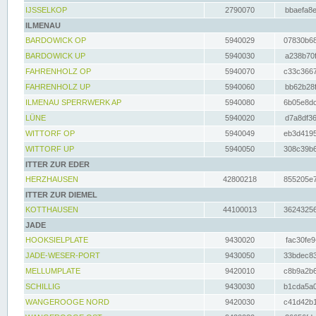
IJSSELKOP
2790070
bbaefa8e
ILMENAU
BARDOWICK OP
5940029
07830b68
BARDOWICK UP
5940030
a238b70f
FAHRENHOLZ OP
5940070
c33c3667
FAHRENHOLZ UP
5940060
bb62b28f
ILMENAU SPERRWERK AP
5940080
6b05e8dc
LÜNE
5940020
d7a8df36
WITTORF OP
5940049
eb3d4195
WITTORF UP
5940050
308c39b6
ITTER ZUR EDER
HERZHAUSEN
42800218
855205e7
ITTER ZUR DIEMEL
KOTTHAUSEN
44100013
36243256
JADE
HOOKSIELPLATE
9430020
fac30fe9
JADE-WESER-PORT
9430050
33bdec83
MELLUMPLATE
9420010
c8b9a2b6
SCHILLIG
9430030
b1cda5a0
WANGEROOGE NORD
9420030
c41d42b1