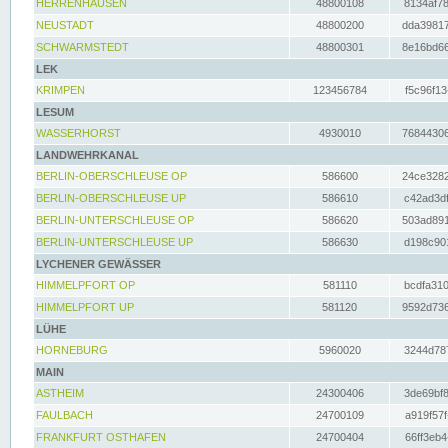
HERRENHAUSEN
48800108
8134af78
NEUSTADT
48800200
dda39817
SCHWARMSTEDT
48800301
8e16bd66
LEK
KRIMPEN
123456784
f5c96f13
LESUM
WASSERHORST
4930010
76844306
LANDWEHRKANAL
BERLIN-OBERSCHLEUSE OP
586600
24ce3282
BERLIN-OBERSCHLEUSE UP
586610
c42ad3df
BERLIN-UNTERSCHLEUSE OP
586620
503ad891
BERLIN-UNTERSCHLEUSE UP
586630
d198c901
LYCHENER GEWÄSSER
HIMMELPFORT OP
581110
bcdfa310
HIMMELPFORT UP
581120
9592d736
LÜHE
HORNEBURG
5960020
3244d787
MAIN
ASTHEIM
24300406
3de69bf8
FAULBACH
24700109
a919f57f
FRANKFURT OSTHAFEN
24700404
66ff3eb4