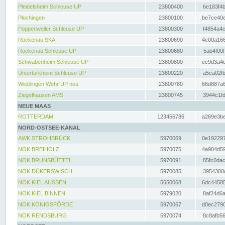
Pleidelsheim Schleuse UP
23800400
6e183f4b
Plochingen
23800100
be7ce40e
Poppenweiler Schleuse UP
23800300
f4854a4c
Rockenau SKA
23800690
4c00a166
Rockenau Schleuse UP
23800680
5ab4f00f
Schwabenheim Schleuse UP
23800800
ec9d3a4d
Untertürkheim Schleuse UP
23800220
a5ca02fb
Wieblingen Wehr UP neu
23800780
66d887a6
Ziegelhausen AMS
23800745
3944c1fd
NEUE MAAS
ROTTERDAM
123456786
a269e3be
NORD-OSTSEE-KANAL
AWK STROHBRÜCK
5970069
0e192297
NOK BREIHOLZ
5970075
4a904d59
NOK BRUNSBÜTTEL
5970091
85fc0dac
NOK DÜKERSWISCH
5970085
3954300d
NOK KIEL AUSSEN
5650068
6dc44585
NOK KIEL BINNEN
5979020
8af24d6a
NOK KÖNIGSFÖRDE
5970067
d0ec2790
NOK RENDSBURG
5970074
8c8afb56