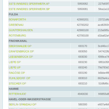
ESTE INNERES SPERRWERK AP
5950082
227b83f7
ESTE INNERES SPERRWERK BP
5950081
5fea1a12
FULDA
BONAFORTH
42900201
23721dfd
GREBENAU
42700202
acd63934
GUNTERSHAUSEN
42900100
213a585d
ROTENBURG
42700100
d1ba62a4
FINOWKANAL
EBERSWALDE OP
693170
3cd46cc7
GRAFENBRÜCK OP
693050
547422fb
LEESENBRÜCK OP
693030
f099ce74
LIEPE OP
693230
6f81b35f
LIEPE UP
693240
79d783d3
RAGÖSE OP
693190
b6bbe4f8
RUHLSDORF OP
693010
6629a4ca
STECHER OP
693210
516fbf8c
HAMME
RITTERHUDE
4940030
f49855d8
HAVEL-ODER-WASSERSTRASSE
BERLIN-SPANDAU OP
580300
e607a4b6