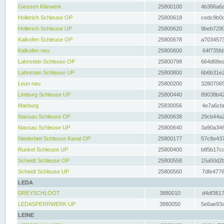
Giessen Klärwerk
25800100
4b386a6a
Hollerich Schleuse OP
25800618
cedc9b0c
Hollerich Schleuse UP
25800620
9beb7290
Kalkofen Schleuse OP
25800578
a7034573
Kalkofen neu
25800600
64f735fd
Lahnstein Schleuse OP
25800798
664d68ea
Lahnstein Schleuse UP
25800800
6b6b31e2
Leun neu
25800200
32807065
Limburg Schleuse UP
25800440
89038b42
Marburg
25830056
4e7a6cfa
Nassau Schleuse OP
25800638
29cb44a2
Nassau Schleuse UP
25800640
3a90a346
Niederbiel Schleuse Kanal OP
25800177
57c8e437
Runkel Schleuse UP
25800400
b85b17cc
Scheidt Schleuse OP
25800558
15a50d2b
Scheidt Schleuse UP
25800560
7dfe4776
LEDA
DREYSCHLOOT
3880010
d4df3617
LEDASPERRWERK UP
3880050
5e6ae93a
LEINE