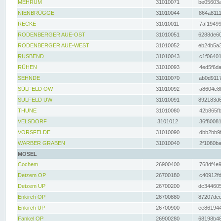
MEHRUM
31010071
be05603a
NIENBRÜGGE
31010044
864a8111
RECKE
31010011
7af19499
RODENBERGER AUE-OST
31010051
6288de60
RODENBERGER AUE-WEST
31010052
eb24b5a3
RUSBEND
31010043
c1f06401
RÜHEN
31010093
4ed5f6da
SEHNDE
31010070
ab0d9117
SÜLFELD OW
31010092
a8604e8f
SÜLFELD UW
31010091
892183d6
THUNE
31010080
42b865fb
VELSDORF
3101012
36f80081
VORSFELDE
31010090
dbb2bb9f
WARBER GRABEN
31010040
2f1080ba
MOSEL
Cochem
26900400
768df4e9
Detzem OP
26700180
c40912fd
Detzem UP
26700200
dc344605
Enkirch OP
26700880
87207dcd
Enkirch UP
26700900
ee861944
Fankel OP
26900280
68198b48