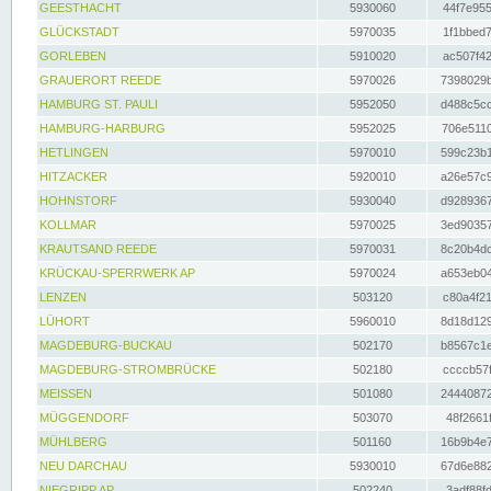
GEESTHACHT
5930060
44f7e955
GLÜCKSTADT
5970035
1f1bbed7
GORLEBEN
5910020
ac507f42
GRAUERORT REEDE
5970026
7398029b
HAMBURG ST. PAULI
5952050
d488c5cc
HAMBURG-HARBURG
5952025
706e5110
HETLINGEN
5970010
599c23b1
HITZACKER
5920010
a26e57c9
HOHNSTORF
5930040
d9289367
KOLLMAR
5970025
3ed90357
KRAUTSAND REEDE
5970031
8c20b4dc
KRÜCKAU-SPERRWERK AP
5970024
a653eb04
LENZEN
503120
c80a4f21
LÜHORT
5960010
8d18d129
MAGDEBURG-BUCKAU
502170
b8567c1e
MAGDEBURG-STROMBRÜCKE
502180
ccccb57f
MEISSEN
501080
24440872
MÜGGENDORF
503070
48f2661f
MÜHLBERG
501160
16b9b4e7
NEU DARCHAU
5930010
67d6e882
NIEGRIPP AP
502240
3adf88fd