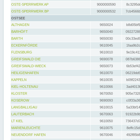
OSTE-SPERRWERK AP
9000000590
8c3295dc
OSTE-SPERRWERK BP
9000000532
7cb4566b
OSTSEE
ALTHAGEN
9650024
b8d05bf9
BARHÖFT
9650040
09227288
BARTH
9650030
00c33ed9
ECKERNFÖRDE
9610045
1faa9b2c
FLENSBURG
9610010
9e19c411
GREIFSWALD OIE
9690078
087b6386
GREIFSWALD-WIECK
9650073
6b53ef42
HEILIGENHAFEN
9610070
06219dd9
KAPPELN
9610035
b09f2243
KIEL-HOLTENAU
9610066
3ad4013f
KLOSTER
9670050
905e7328
KOSEROW
9690093
c0f33a36
LANGBALLIGAU
9610015
5a33bf14
LAUTERBACH
9670063
91922b9b
LT KIEL
9610050
736437d7
MARIENLEUCHTE
9610075
8effc15d
NEUENDORF HAFEN
9670046
492f85b8