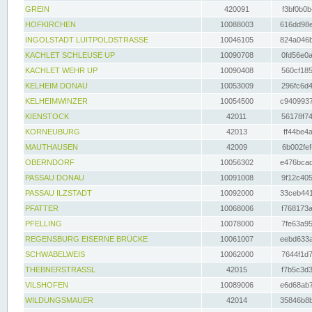
GREIN
420091
f3bf0b0b
HOFKIRCHEN
10088003
616dd98e
INGOLSTADT LUITPOLDSTRASSE
10046105
824a046b
KACHLET SCHLEUSE UP
10090708
0fd56e0a
KACHLET WEHR UP
10090408
560cf185
KELHEIM DONAU
10053009
296fc6d4
KELHEIMWINZER
10054500
c9409937
KIENSTOCK
42011
56178f74
KORNEUBURG
42013
ff44be4a
MAUTHAUSEN
42009
6b002fef
OBERNDORF
10056302
e476bcad
PASSAU DONAU
10091008
9f12c405
PASSAU ILZSTADT
10092000
33ceb441
PFATTER
10068006
f768173a
PFELLING
10078000
7fe63a95
REGENSBURG EISERNE BRÜCKE
10061007
eebd633a
SCHWABELWEIS
10062000
7644f1d7
THEBNERSTRASSL
42015
f7b5c3d3
VILSHOFEN
10089006
e6d68ab7
WILDUNGSMAUER
42014
35846b8b