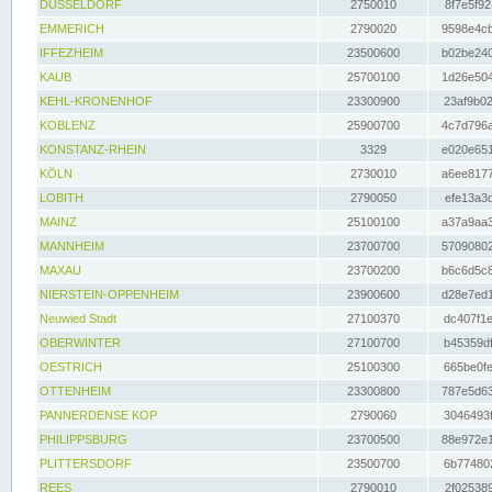
DÜSSELDORF
2750010
8f7e5f92
EMMERICH
2790020
9598e4cb
IFFEZHEIM
23500600
b02be240
KAUB
25700100
1d26e504
KEHL-KRONENHOF
23300900
23af9b02
KOBLENZ
25900700
4c7d796a
KONSTANZ-RHEIN
3329
e020e651
KÖLN
2730010
a6ee8177
LOBITH
2790050
efe13a3d
MAINZ
25100100
a37a9aa3
MANNHEIM
23700700
57090802
MAXAU
23700200
b6c6d5c8
NIERSTEIN-OPPENHEIM
23900600
d28e7ed1
Neuwied Stadt
27100370
dc407f1e
OBERWINTER
27100700
b45359df
OESTRICH
25100300
665be0fe
OTTENHEIM
23300800
787e5d63
PANNERDENSE KOP
2790060
3046493f
PHILIPPSBURG
23700500
88e972e1
PLITTERSDORF
23500700
6b774802
REES
2790010
2f025389