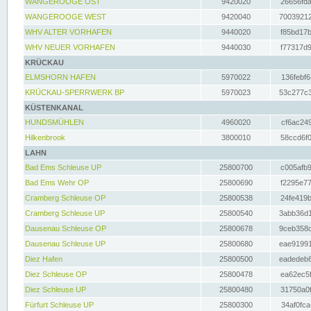
WANGEROOGE OST
9420020
26656fda
WANGEROOGE WEST
9420040
70039212
WHV ALTER VORHAFEN
9440020
f85bd17b
WHV NEUER VORHAFEN
9440030
f77317d9
KRÜCKAU
ELMSHORN HAFEN
5970022
136febf6
KRÜCKAU-SPERRWERK BP
5970023
53c277c3
KÜSTENKANAL
HUNDSMÜHLEN
4960020
cf6ac249
Hilkenbrook
3800010
58ccd6f0
LAHN
Bad Ems Schleuse UP
25800700
c005afb9
Bad Ems Wehr OP
25800690
f2295e77
Cramberg Schleuse OP
25800538
24fe419b
Cramberg Schleuse UP
25800540
3abb36d1
Dausenau Schleuse OP
25800678
9ceb358c
Dausenau Schleuse UP
25800680
eae91991
Diez Hafen
25800500
eadedeb6
Diez Schleuse OP
25800478
ea62ec5f
Diez Schleuse UP
25800480
31750a0f
Fürfurt Schleuse UP
25800300
34af0fca