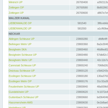
Wintrich UP
26700400
a392113c
Zeltingen OP
26700580
8b802863
Zeltingen UP
26700600
d867e7e9
MALZER KANAL
LIEBENWALDE OP
581540
3f8ceb6d
LIEBENWALDE UP
581550
a1cf60be
NECKAR
Aldingen Schleuse UP
23800280
dfdfb4ff
Beihingen Wehr UP
23800360
8a2e3048
Besigheim SKA
23800460
46d8ed02
Besigheim Schleuse UP
23800480
57db82c7
Besigheim Wehr UP
23800440
42c11b7a
Cannstatt Schleuse UP
23800240
7068d262
Deizisau Schleuse UP
23800120
c5b6243d
Esslingen Schleuse UP
23800180
130a3761
Esslingen Wehr OP
23800176
31c32a38
Feudenheim Schleuse UP
23800840
48a939b9
Gundelsheim UP
23800620
fc1072e4
Guttenbach Schleuse UP
23800660
bd36404b
Hassmersheim AMS
23800630
0e1b8ae0
Heidelberg UP
23800760
827b2685