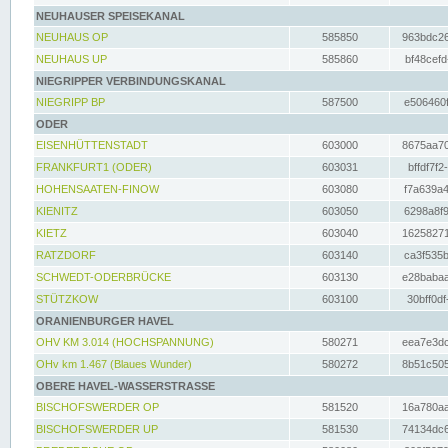
NEUHAUSER SPEISEKANAL
NEUHAUS OP
585850
963bdc26
NEUHAUS UP
585860
bf48cefd
NIEGRIPPER VERBINDUNGSKANAL
NIEGRIPP BP
587500
e506460f
ODER
EISENHÜTTENSTADT
603000
8675aa70
FRANKFURT1 (ODER)
603031
bffdf7f2
HOHENSAATEN-FINOW
603080
f7a639a4
KIENITZ
603050
6298a8f9
KIETZ
603040
16258271
RATZDORF
603140
ca3f535b
SCHWEDT-ODERBRÜCKE
603130
e28babaa
STÜTZKOW
603100
30bff0df
ORANIENBURGER HAVEL
OHV KM 3.014 (HOCHSPANNUNG)
580271
eea7e3dc
OHv km 1.467 (Blaues Wunder)
580272
8b51c505
OBERE HAVEL-WASSERSTRASSE
BISCHOFSWERDER OP
581520
16a780aa
BISCHOFSWERDER UP
581530
74134dc6