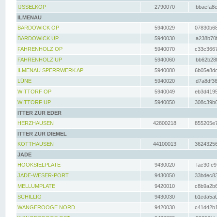
IJSSELKOP
2790070
bbaefa8e
ILMENAU
BARDOWICK OP
5940029
07830b68
BARDOWICK UP
5940030
a238b70f
FAHRENHOLZ OP
5940070
c33c3667
FAHRENHOLZ UP
5940060
bb62b28f
ILMENAU SPERRWERK AP
5940080
6b05e8dc
LÜNE
5940020
d7a8df36
WITTORF OP
5940049
eb3d4195
WITTORF UP
5940050
308c39b6
ITTER ZUR EDER
HERZHAUSEN
42800218
855205e7
ITTER ZUR DIEMEL
KOTTHAUSEN
44100013
36243256
JADE
HOOKSIELPLATE
9430020
fac30fe9
JADE-WESER-PORT
9430050
33bdec83
MELLUMPLATE
9420010
c8b9a2b6
SCHILLIG
9430030
b1cda5a0
WANGEROOGE NORD
9420030
c41d42b1