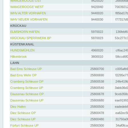
WANGEROOGE OST
9420020
26656fda
WANGEROOGE WEST
9420040
70039212
WHV ALTER VORHAFEN
9440020
f85bd17b
WHV NEUER VORHAFEN
9440030
f77317d9
KRÜCKAU
ELMSHORN HAFEN
5970022
136febf6
KRÜCKAU-SPERRWERK BP
5970023
53c277c3
KÜSTENKANAL
HUNDSMÜHLEN
4960020
cf6ac249
Hilkenbrook
3800010
58ccd6f0
LAHN
Bad Ems Schleuse UP
25800700
c005afb9
Bad Ems Wehr OP
25800690
f2295e77
Cramberg Schleuse OP
25800538
24fe419b
Cramberg Schleuse UP
25800540
3abb36d1
Dausenau Schleuse OP
25800678
9ceb358c
Dausenau Schleuse UP
25800680
eae91991
Diez Hafen
25800500
eadedeb6
Diez Schleuse OP
25800478
ea62ec5f
Diez Schleuse UP
25800480
31750a0f
Fürfurt Schleuse UP
25800300
34af0fca