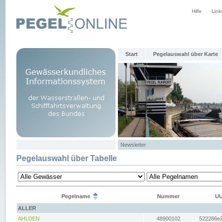
Hilfe
Link
Start
Pegelauswahl über Karte
Newsletter
Pegelauswahl über Tabelle
Pegelname
Nummer
UU
ALLER
AHLDEN
48900102
522286e2