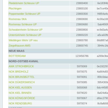
Pleidelsheim Schleuse UP
23800400
6e183f4b
Plochingen
23800100
be7ce40e
Poppenweiler Schleuse UP
23800300
f4854a4c
Rockenau SKA
23800690
4c00a166
Rockenau Schleuse UP
23800680
5ab4f00f
Schwabenheim Schleuse UP
23800800
ec9d3a4d
Untertürkheim Schleuse UP
23800220
a5ca02fb
Wieblingen Wehr UP neu
23800780
66d887a6
Ziegelhausen AMS
23800745
3944c1fd
NEUE MAAS
ROTTERDAM
123456786
a269e3be
NORD-OSTSEE-KANAL
AWK STROHBRÜCK
5970069
0e192297
NOK BREIHOLZ
5970075
4a904d59
NOK BRUNSBÜTTEL
5970091
85fc0dac
NOK DÜKERSWISCH
5970085
3954300d
NOK KIEL AUSSEN
5650068
6dc44585
NOK KIEL BINNEN
5979020
8af24d6a
NOK KÖNIGSFÖRDE
5970067
d0ec2790
NOK RENDSBURG
5970074
8c8afb56