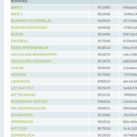
NORDSEE
BAKE A
9510063
e8daa3e2
BAKE Z
9510066
104fdc24
BORKUM FISCHERBALJE
9340020
8727ebfd
BORKUM SÜDSTRAND
9340030
478f21e9
BÜSUM
9510095
5287a3e1
DAGEBÜLL
9570040
6233e901
EIDER-SPERRWERK AP
9530010
04acd7e5
HELGOLAND BINNENHAFEN
9510070
c0ec139b
HELGOLAND SÜDHAFEN
9510075
0d8233b8
HUSUM
9530020
e114aeec
HÖRNUM
9570050
733755fd
LANGEOOG
9390010
a0c1dcb6
LIST AUF SYLT
9570070
5e92d73f
MITTELGRUND
9510132
3ff99b92
NORDERNEY RIFFGAT
9360010
c0244c0e
PELLWORM ANLEGER
9550021
2852b9ab
SCHARHÖRN
9510060
f0197bcf
SPIEKEROOG
9410010
662c4b5e
WITTDÜN
9570010
9c4c11f2
ZEHNERLOCH
9510010
e574d0af