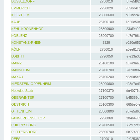
DÜSSELDORF
2750010
8f7e5f92
EMMERICH
2790020
9598e4cb
IFFEZHEIM
23500600
b02be240
KAUB
25700100
1d26e504
KEHL-KRONENHOF
23300900
23af9b02
KOBLENZ
25900700
4c7d796a
KONSTANZ-RHEIN
3329
e020e651
KÖLN
2730010
a6ee8177
LOBITH
2790050
efe13a3d
MAINZ
25100100
a37a9aa3
MANNHEIM
23700700
57090802
MAXAU
23700200
b6c6d5c8
NIERSTEIN-OPPENHEIM
23900600
d28e7ed1
Neuwied Stadt
27100370
dc407f1e
OBERWINTER
27100700
b45359df
OESTRICH
25100300
665be0fe
OTTENHEIM
23300800
787e5d63
PANNERDENSE KOP
2790060
3046493f
PHILIPPSBURG
23700500
88e972e1
PLITTERSDORF
23500700
6b774802
REES
2790010
2f025389