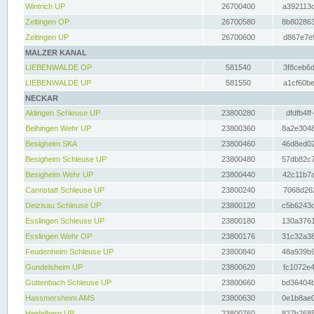
Wintrich UP
26700400
a392113c
Zeltingen OP
26700580
8b802863
Zeltingen UP
26700600
d867e7e9
MALZER KANAL
LIEBENWALDE OP
581540
3f8ceb6d
LIEBENWALDE UP
581550
a1cf60be
NECKAR
Aldingen Schleuse UP
23800280
dfdfb4ff
Beihingen Wehr UP
23800360
8a2e3048
Besigheim SKA
23800460
46d8ed02
Besigheim Schleuse UP
23800480
57db82c7
Besigheim Wehr UP
23800440
42c11b7a
Cannstatt Schleuse UP
23800240
7068d262
Deizisau Schleuse UP
23800120
c5b6243d
Esslingen Schleuse UP
23800180
130a3761
Esslingen Wehr OP
23800176
31c32a38
Feudenheim Schleuse UP
23800840
48a939b9
Gundelsheim UP
23800620
fc1072e4
Guttenbach Schleuse UP
23800660
bd36404b
Hassmersheim AMS
23800630
0e1b8ae0
Heidelberg UP
23800760
827b2685