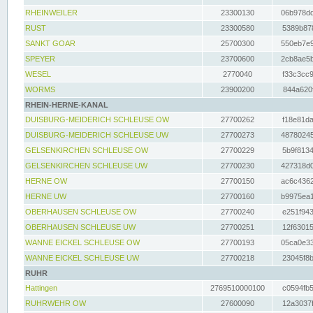
RHEINWEILER
23300130
06b978dd
RUST
23300580
5389b878
SANKT GOAR
25700300
550eb7e9
SPEYER
23700600
2cb8ae5b
WESEL
2770040
f33c3cc9
WORMS
23900200
844a620f
RHEIN-HERNE-KANAL
DUISBURG-MEIDERICH SCHLEUSE OW
27700262
f18e81da
DUISBURG-MEIDERICH SCHLEUSE UW
27700273
48780245
GELSENKIRCHEN SCHLEUSE OW
27700229
5b9f8134
GELSENKIRCHEN SCHLEUSE UW
27700230
427318d0
HERNE OW
27700150
ac6c4362
HERNE UW
27700160
b9975ea1
OBERHAUSEN SCHLEUSE OW
27700240
e251f943
OBERHAUSEN SCHLEUSE UW
27700251
12f63015
WANNE EICKEL SCHLEUSE OW
27700193
05ca0e33
WANNE EICKEL SCHLEUSE UW
27700218
23045f8b
RUHR
Hattingen
2769510000100
c0594fb5
RUHRWEHR OW
27600090
12a3037f