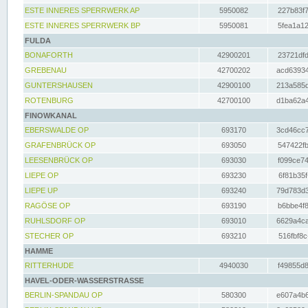
ESTE INNERES SPERRWERK AP
5950082
227b83f7
ESTE INNERES SPERRWERK BP
5950081
5fea1a12
FULDA
BONAFORTH
42900201
23721dfd
GREBENAU
42700202
acd63934
GUNTERSHAUSEN
42900100
213a585d
ROTENBURG
42700100
d1ba62a4
FINOWKANAL
EBERSWALDE OP
693170
3cd46cc7
GRAFENBRÜCK OP
693050
547422fb
LEESENBRÜCK OP
693030
f099ce74
LIEPE OP
693230
6f81b35f
LIEPE UP
693240
79d783d3
RAGÖSE OP
693190
b6bbe4f8
RUHLSDORF OP
693010
6629a4ca
STECHER OP
693210
516fbf8c
HAMME
RITTERHUDE
4940030
f49855d8
HAVEL-ODER-WASSERSTRASSE
BERLIN-SPANDAU OP
580300
e607a4b6