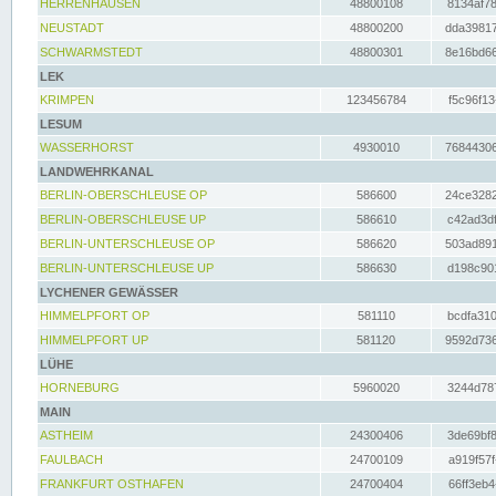
HERRENHAUSEN
48800108
8134af78
NEUSTADT
48800200
dda39817
SCHWARMSTEDT
48800301
8e16bd66
LEK
KRIMPEN
123456784
f5c96f13
LESUM
WASSERHORST
4930010
76844306
LANDWEHRKANAL
BERLIN-OBERSCHLEUSE OP
586600
24ce3282
BERLIN-OBERSCHLEUSE UP
586610
c42ad3df
BERLIN-UNTERSCHLEUSE OP
586620
503ad891
BERLIN-UNTERSCHLEUSE UP
586630
d198c901
LYCHENER GEWÄSSER
HIMMELPFORT OP
581110
bcdfa310
HIMMELPFORT UP
581120
9592d736
LÜHE
HORNEBURG
5960020
3244d787
MAIN
ASTHEIM
24300406
3de69bf8
FAULBACH
24700109
a919f57f
FRANKFURT OSTHAFEN
24700404
66ff3eb4