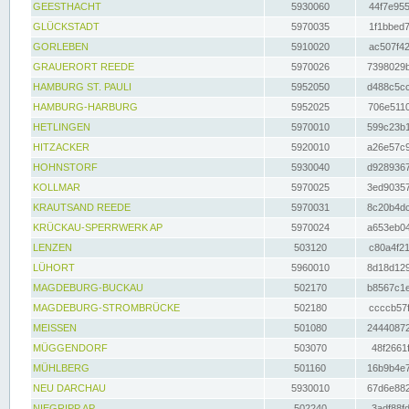
GEESTHACHT
5930060
44f7e955
GLÜCKSTADT
5970035
1f1bbed7
GORLEBEN
5910020
ac507f42
GRAUERORT REEDE
5970026
7398029b
HAMBURG ST. PAULI
5952050
d488c5cc
HAMBURG-HARBURG
5952025
706e5110
HETLINGEN
5970010
599c23b1
HITZACKER
5920010
a26e57c9
HOHNSTORF
5930040
d9289367
KOLLMAR
5970025
3ed90357
KRAUTSAND REEDE
5970031
8c20b4dc
KRÜCKAU-SPERRWERK AP
5970024
a653eb04
LENZEN
503120
c80a4f21
LÜHORT
5960010
8d18d129
MAGDEBURG-BUCKAU
502170
b8567c1e
MAGDEBURG-STROMBRÜCKE
502180
ccccb57f
MEISSEN
501080
24440872
MÜGGENDORF
503070
48f2661f
MÜHLBERG
501160
16b9b4e7
NEU DARCHAU
5930010
67d6e882
NIEGRIPP AP
502240
3adf88fd