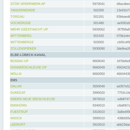
STÖR-SPERRWERK AP
5970041
d9acdbec
TANGERMÜNDE
502350
13e91b77
TORGAU
501261
83bbaedb
VOCKERODE
501480
ae93f2a5
WEHR GEESTHACHT UP
5930062
0f7f58a8
WITTENBERG
501420
070b1eb4
WITTENBERGE
503050
cbf3cd49
ZOLLENSPIEKER
5930090
3de8ea26
ELBE-LÜBECK-KANAL
BÜSSAU UP
9669040
bf7bb8e8
DONNERSCHLEUSE OP
9660049
45634232
MÖLLN
9660050
46644438
EMS
DALUM
3550040
ad357e52
DUKEGAT
3990020
7753c1fa
EMDEN NEUE SEESCHLEUSE
3970010
edfdf747
EMSHÖRN
9340010
c8af067c
FUESTRUP
3310010
3a8ed45f
KNOCK
3990010
438b565e
LEERORT
3910010
abb23dad