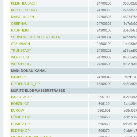
KLEINHEUBACH
24700200
355b02d2
KROTZENBURG
24700335
27eed51b
MAINFLINGEN
24700325
4627475d
OBERNAU
24700302
3c7cfb10
RAUNHEIM
24900108
db1684c1
SCHWEINFURT NEUER HAFEN
24300304
42ecae60
STEINBACH
24500100
1ed983c3
TRUNSTADT
24300202
a77aad00
WERTHEIM
24709089
0e065a22
WÜRZBURG
24300600
915d76e1
MAIN-DONAU-KANAL
BAMBERG
24300042
ff02f181
RIEDENBURG_UP
13409200
4a69e82e
MÜRITZ-ELDE-WASSERSTRASSE
BARKOW OP
596100
06d86c6b
BOBZIN OP
596120
faefa284
BUROW
5961601
a68cf527
DÖMITZ OP
596450
ec8188ee
DÖMITZ UP
596460
ad3a51da
ELDENA OP
596370
0fab94c7