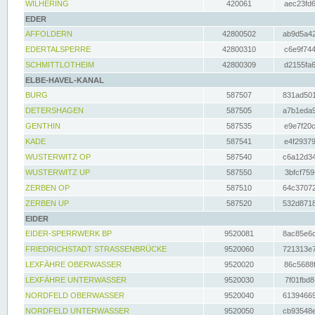
WILHERING
420061
aec23fd6
EDER
AFFOLDERN
42800502
ab9d5a42
EDERTALSPERRE
42800310
c6e9f744
SCHMITTLOTHEIM
42800309
d2155fa6
ELBE-HAVEL-KANAL
BURG
587507
831ad501
DETERSHAGEN
587505
a7b1eda9
GENTHIN
587535
e9e7f20c
KADE
587541
e4f29379
WUSTERWITZ OP
587540
c6a12d34
WUSTERWITZ UP
587550
3bfcf759
ZERBEN OP
587510
64c37072
ZERBEN UP
587520
532d8718
EIDER
EIDER-SPERRWERK BP
9520081
8ac85e6c
FRIEDRICHSTADT STRASSENBRÜCKE
9520060
721313e7
LEXFÄHRE OBERWASSER
9520020
86c5688f
LEXFÄHRE UNTERWASSER
9520030
7f01fbd8
NORDFELD OBERWASSER
9520040
61394669
NORDFELD UNTERWASSER
9520050
cb93548e