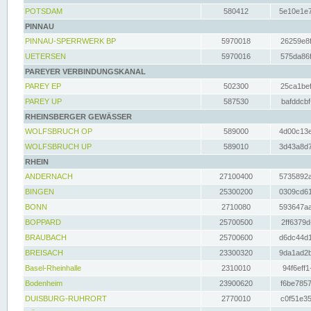
POTSDAM
580412
5e10e1e7
PINNAU
PINNAU-SPERRWERK BP
5970018
26259e8f
UETERSEN
5970016
575da86f
PAREYER VERBINDUNGSKANAL
PAREY EP
502300
25ca1bef
PAREY UP
587530
bafddcbf
RHEINSBERGER GEWÄSSER
WOLFSBRUCH OP
589000
4d00c13e
WOLFSBRUCH UP
589010
3d43a8d7
RHEIN
ANDERNACH
27100400
5735892a
BINGEN
25300200
0309cd61
BONN
2710080
593647aa
BOPPARD
25700500
2ff6379d
BRAUBACH
25700600
d6dc44d1
BREISACH
23300320
9da1ad2b
Basel-Rheinhalle
2310010
94f6eff1
Bodenheim
23900620
f6be7857
DUISBURG-RUHRORT
2770010
c0f51e35