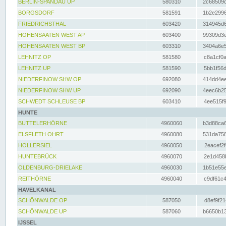
BERLIN-SPANDAU UP
580310
2c68509c
BORGSDORF
581591
1b2e2996
FRIEDRICHSTHAL
603420
314945d6
HOHENSAATEN WEST AP
603400
99309d3e
HOHENSAATEN WEST BP
603310
3404a6e5
LEHNITZ OP
581580
c8a1cf0a
LEHNITZ UP
581590
5bb1f56d
NIEDERFINOW SHW OP
692080
414dd4ee
NIEDERFINOW SHW UP
692090
4eec6b25
SCHWEDT SCHLEUSE BP
603410
4ee515f9
HUNTE
BUTTELERHÖRNE
4960060
b3d88ca6
ELSFLETH OHRT
4960080
531da758
HOLLERSIEL
4960050
2eacef2f
HUNTEBRÜCK
4960070
2e1d458b
OLDENBURG-DRIELAKE
4960030
1b51e55e
REITHÖRNE
4960040
c9df61c4
HAVELKANAL
SCHÖNWALDE OP
587050
d8ef9f21
SCHÖNWALDE UP
587060
b6650b13
IJSSEL