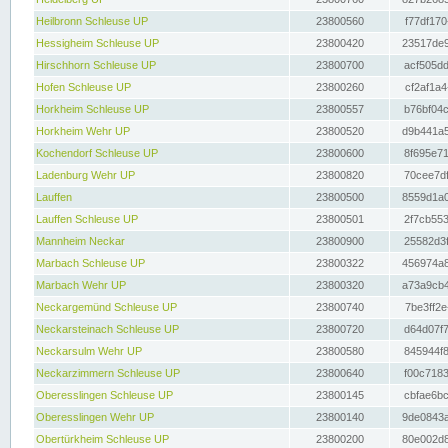
Heilbronn Schleuse UP
23800560
f77df170
Hessigheim Schleuse UP
23800420
23517de9
Hirschhorn Schleuse UP
23800700
acf505dd
Hofen Schleuse UP
23800260
cf2af1a4
Horkheim Schleuse UP
23800557
b76bf04c
Horkheim Wehr UP
23800520
d9b441a5
Kochendorf Schleuse UP
23800600
8f695e71
Ladenburg Wehr UP
23800820
70cee7df
Lauffen
23800500
8559d1a0
Lauffen Schleuse UP
23800501
2f7cb553
Mannheim Neckar
23800900
25582d3f
Marbach Schleuse UP
23800322
456974a8
Marbach Wehr UP
23800320
a73a9cb4
Neckargemünd Schleuse UP
23800740
7be3ff2e
Neckarsteinach Schleuse UP
23800720
d64d07f7
Neckarsulm Wehr UP
23800580
845944f8
Neckarzimmern Schleuse UP
23800640
f00c7183
Oberesslingen Schleuse UP
23800145
cbfae6bc
Oberesslingen Wehr UP
23800140
9de0843a
Obertürkheim Schleuse UP
23800200
80e002d8