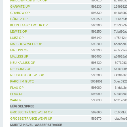
FINDENWIRUNSHIER OP
596410
a5902c55
GARWITZ UP
596230
12499527
GRABOW OP
596330
db4a69b2
GÜRITZ OP
596350
956ce5ff
KLEIN LAASCH WEHR OP
596300
25530a3e
LEWITZ OP
596250
7bbd90ad
LÜBZ OP
596140
d75442cf
MALCHOW WEHR OP
596200
bccaacb3
MALLISS OP
596390
497c29ee
MALLISS UP
596400
a64918a6
NEU KALLISS OP
596430
30739ff3
NEUBURG OP
596160
541c508a
NEUSTADT GLEWE OP
596280
c4381eb3
PARCHIM GÜTE
5961801
3dec3921
PLAU OP
596080
3ffddb2c
PLAU UP
596090
506e6b03
WAREN
596030
bd317edd
MÜGGELSPREE
GROSSE TRÄNKE WEHR OP
582660
81630fdd
GROSSE TRÄNKE WEHR UP
582670
cfad4ee5
MÜRITZ-HAVEL-WASSERSTRASSE