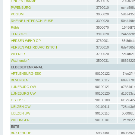
LINGEN-DARME
3500015
200363fc
PAPENBURG
3790010
ec4a598d
POGUM
3950020
5d1e4350
RHEINE UNTERSCHLEUSE
3390020
50a449ba
Rühle
3500070
15456f75
TERBORG
3910020
244cae8b
VERSEN WEHR OP
3730001
86f8dbab
VERSEN WEHRDURCHSTICH
3730010
6de43652
WEENER
3790020
aa6af4e6
Wachendorf
3500031
88698229
ELBESEITENKANAL
ARTLENBURG-ESK
90100122
7fec2f4f
BEVENSEN
90100112
b8997708
LÜNEBURG OW
90100121
c7364d1e
LÜNEBURG UW
90100120
d18033cd
OSLOSS
90100100
6c5b6422
UELZEN OW
90100111
728bd3e3
UELZEN UW
90100110
0d0082cf
WITTINGEN
90100101
9cf795ce
ESTE
BUXTEHUDE
5950080
8a08c920