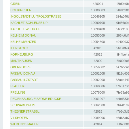
GREIN
420091
f3bf0b0b
HOFKIRCHEN
10088003
616dd98e
INGOLSTADT LUITPOLDSTRASSE
10046105
824a046b
KACHLET SCHLEUSE UP
10090708
0fd56e0a
KACHLET WEHR UP
10090408
560cf185
KELHEIM DONAU
10053009
296fc6d4
KELHEIMWINZER
10054500
c9409937
KIENSTOCK
42011
56178f74
KORNEUBURG
42013
ff44be4a
MAUTHAUSEN
42009
6b002fef
OBERNDORF
10056302
e476bcad
PASSAU DONAU
10091008
9f12c405
PASSAU ILZSTADT
10092000
33ceb441
PFATTER
10068006
f768173a
PFELLING
10078000
7fe63a95
REGENSBURG EISERNE BRÜCKE
10061007
eebd633a
SCHWABELWEIS
10062000
7644f1d7
THEBNERSTRASSL
42015
f7b5c3d3
VILSHOFEN
10089006
e6d68ab7
WILDUNGSMAUER
42014
35846b8b