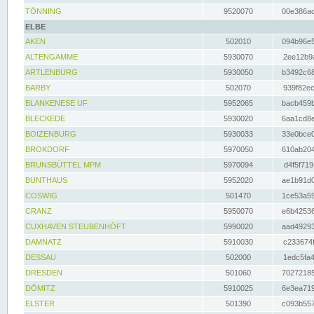
TÖNNING
9520070
00e386ac
ELBE
AKEN
502010
094b96e5
ALTENGAMME
5930070
2ee12b9a
ARTLENBURG
5930050
b3492c68
BARBY
502070
939f82ec
BLANKENESE UF
5952065
bacb459b
BLECKEDE
5930020
6aa1cd8e
BOIZENBURG
5930033
33e0bce0
BROKDORF
5970050
610ab204
BRUNSBÜTTEL MPM
5970094
d4f5f719
BUNTHAUS
5952020
ae1b91d0
COSWIG
501470
1ce53a59
CRANZ
5950070
e6b42536
CUXHAVEN STEUBENHÖFT
5990020
aad49293
DAMNATZ
5910030
c233674f
DESSAU
502000
1edc5fa4
DRESDEN
501060
70272185
DÖMITZ
5910025
6e3ea719
ELSTER
501390
c093b557