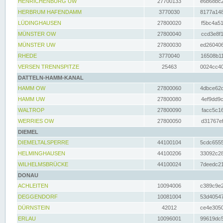
HENRICHENBURG UW
27700133
e6b68bc2
HERBRUM HAFENDAMM
3770030
8177a148
LÜDINGHAUSEN
27800020
f5bc4a51
MÜNSTER OW
27800040
ccd3e8f1
MÜNSTER UW
27800030
ed260406
RHEDE
3770040
16508b11
VERSEN TRENNSPITZE
25463
0024cc40
DATTELN-HAMM-KANAL
HAMM OW
27800060
4dbce62d
HAMM UW
27800080
4ef9dd9c
WALTROP
27800090
facc5c16
WERRIES OW
27800050
d31767ef
DIEMEL
DIEMELTALSPERRE
44100104
5cdc6555
HELMINGHAUSEN
44100206
33092c28
WILHELMSBRÜCKE
44100024
7deedc21
DONAU
ACHLEITEN
10094006
c389c9e2
DEGGENDORF
10081004
53d40547
DÜRNSTEIN
42012
ce4e3050
ERLAU
10096001
99619dc5