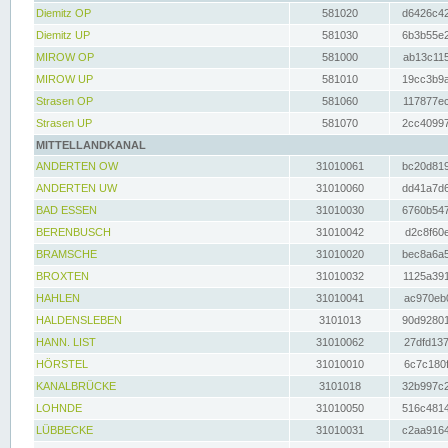
Diemitz OP
581020
d6426c42
Diemitz UP
581030
6b3b55e2
MIROW OP
581000
ab13c115
MIROW UP
581010
19cc3b9a
Strasen OP
581060
117877ec
Strasen UP
581070
2cc40997
MITTELLANDKANAL
ANDERTEN OW
31010061
bc20d819
ANDERTEN UW
31010060
dd41a7d6
BAD ESSEN
31010030
6760b547
BERENBUSCH
31010042
d2c8f60e
BRAMSCHE
31010020
bec8a6a5
BROXTEN
31010032
1125a391
HAHLEN
31010041
ac970eb0
HALDENSLEBEN
3101013
90d92801
HANN. LIST
31010062
27dfd137
HÖRSTEL
31010010
6c7c180f
KANALBRÜCKE
3101018
32b997c2
LOHNDE
31010050
516c4814
LÜBBECKE
31010031
c2aa9164