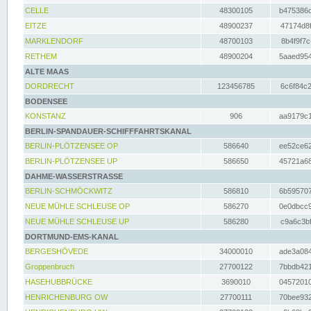
CELLE
48300105
b475386c
EITZE
48900237
47174d8f
MARKLENDORF
48700103
8b4f9f7c
RETHEM
48900204
5aaed954
ALTE MAAS
DORDRECHT
123456785
6c6f84c2
BODENSEE
KONSTANZ
906
aa9179c1
BERLIN-SPANDAUER-SCHIFFFAHRTSKANAL
BERLIN-PLÖTZENSEE OP
586640
ee52ce62
BERLIN-PLÖTZENSEE UP
586650
45721a68
DAHME-WASSERSTRASSE
BERLIN-SCHMÖCKWITZ
586810
6b595707
NEUE MÜHLE SCHLEUSE OP
586270
0e0dbcc9
NEUE MÜHLE SCHLEUSE UP
586280
c9a6c3bf
DORTMUND-EMS-KANAL
BERGESHÖVEDE
34000010
ade3a084
Groppenbruch
27700122
7bbdb421
HASEHUBBRÜCKE
3690010
04572010
HENRICHENBURG OW
27700111
70bee932