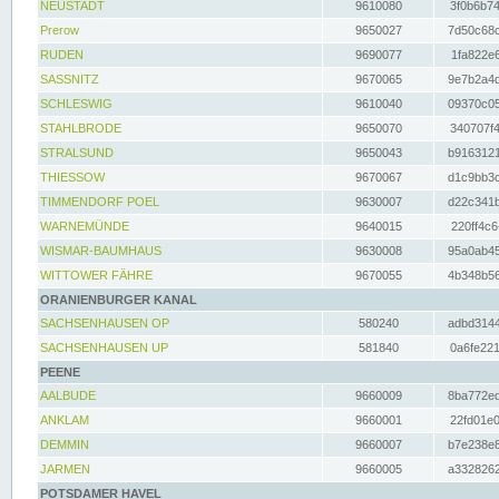
NEUSTADT
9610080
3f0b6b74
Prerow
9650027
7d50c68c
RUDEN
9690077
1fa822e6
SASSNITZ
9670065
9e7b2a4d
SCHLESWIG
9610040
09370c05
STAHLBRODE
9650070
340707f4
STRALSUND
9650043
b9163121
THIESSOW
9670067
d1c9bb3c
TIMMENDORF POEL
9630007
d22c341b
WARNEMÜNDE
9640015
220ff4c6
WISMAR-BAUMHAUS
9630008
95a0ab45
WITTOWER FÄHRE
9670055
4b348b56
ORANIENBURGER KANAL
SACHSENHAUSEN OP
580240
adbd3144
SACHSENHAUSEN UP
581840
0a6fe221
PEENE
AALBUDE
9660009
8ba772ed
ANKLAM
9660001
22fd01e0
DEMMIN
9660007
b7e238e8
JARMEN
9660005
a3328262
POTSDAMER HAVEL