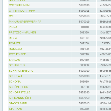
OSTERIFF MPM
5970096
eb90bd3f
OTTERNDORF MPM
5990011
5140295e
OVER
5950010
b02ce5c0
PINNAU-SPERRWERK AP
5970019
391bbba5
PIRNA
501040
85d686f1
PRETZSCH-MAUKEN
501330
f3dc8f07
RIESA
501110
b04b739d
ROGÄTZ
502250
133f0f6c
ROSSLAU
501490
e97116a4
ROTHENSEE
502210
e30f2e83
SANDAU
502430
f4c55f77
SCHARLEUK
503030
e32b0a28
SCHNACKENBURG
5910010
550e3885
SCHULAU
5950090
f3c6ee73
SCHÖNA
501010
7cb7461b
SCHÖNEBECK
502130
90bcb315
SCHÖPFSTELLE
5952030
fed4c295
SEEMANNSHÖFT
5952060
816affba
STADERSAND
5970013
80f0fc4d
STORKAU
502370
de4cc1db