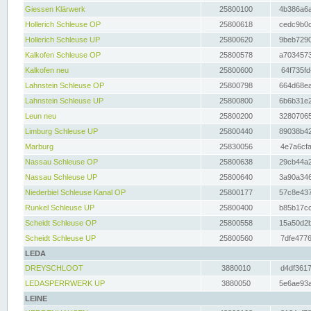
Giessen Klärwerk
25800100
4b386a6a
Hollerich Schleuse OP
25800618
cedc9b0c
Hollerich Schleuse UP
25800620
9beb7290
Kalkofen Schleuse OP
25800578
a7034573
Kalkofen neu
25800600
64f735fd
Lahnstein Schleuse OP
25800798
664d68ea
Lahnstein Schleuse UP
25800800
6b6b31e2
Leun neu
25800200
32807065
Limburg Schleuse UP
25800440
89038b42
Marburg
25830056
4e7a6cfa
Nassau Schleuse OP
25800638
29cb44a2
Nassau Schleuse UP
25800640
3a90a346
Niederbiel Schleuse Kanal OP
25800177
57c8e437
Runkel Schleuse UP
25800400
b85b17cc
Scheidt Schleuse OP
25800558
15a50d2b
Scheidt Schleuse UP
25800560
7dfe4776
LEDA
DREYSCHLOOT
3880010
d4df3617
LEDASPERRWERK UP
3880050
5e6ae93a
LEINE