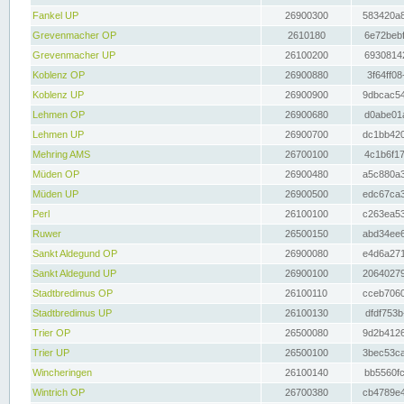
Fankel UP
26900300
583420a8
Grevenmacher OP
2610180
6e72bebf
Grevenmacher UP
26100200
69308142
Koblenz OP
26900880
3f64ff08
Koblenz UP
26900900
9dbcac54
Lehmen OP
26900680
d0abe01a
Lehmen UP
26900700
dc1bb420
Mehring AMS
26700100
4c1b6f17
Müden OP
26900480
a5c880a3
Müden UP
26900500
edc67ca3
Perl
26100100
c263ea53
Ruwer
26500150
abd34ee6
Sankt Aldegund OP
26900080
e4d6a271
Sankt Aldegund UP
26900100
20640279
Stadtbredimus OP
26100110
cceb7060
Stadtbredimus UP
26100130
dfdf753b
Trier OP
26500080
9d2b4126
Trier UP
26500100
3bec53ca
Wincheringen
26100140
bb5560fc
Wintrich OP
26700380
cb4789e4