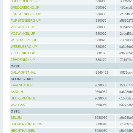
BREDEREICHE OP
580080
308f5979
BREDEREICHE UP
580090
470acd2a
FÜRSTENBERG OP
580060
2c95f83d
FÜRSTENBERG UP
580070
a5830277
VOßWINKEL OP
580000
09b422f7
VOßWINKEL UP
580010
2bcef51a
WESENBERG OP
580020
7909d3f7
WESENBERG UP
580030
da3b5de9
ZEHDENICK OP
580160
a9b8e24c
ZEHDENICK UP
580170
721d7dbf
ORKE
DALWIGKSTHAL
42840453
f0f78cc4
KLEINES HAFF
KARLSHAGEN
9690085
f53bb77f
KARNIN
9690084
da893bbd
UECKERMÜNDE
9690088
c1588dcc
WOLGAST
9650080
b327e35c
OSTE
BELUM
5980060
a9e93be0
BREMERVÖRDE UW
5980010
cf8a3ea2
HECHTHAUSEN
5980030
e5e02890