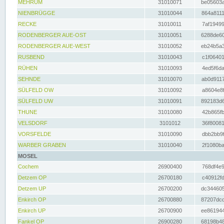
MEHRUM
31010071
be05603a
NIENBRÜGGE
31010044
864a8111
RECKE
31010011
7af19499
RODENBERGER AUE-OST
31010051
6288de60
RODENBERGER AUE-WEST
31010052
eb24b5a3
RUSBEND
31010043
c1f06401
RÜHEN
31010093
4ed5f6da
SEHNDE
31010070
ab0d9117
SÜLFELD OW
31010092
a8604e8f
SÜLFELD UW
31010091
892183d6
THUNE
31010080
42b865fb
VELSDORF
3101012
36f80081
VORSFELDE
31010090
dbb2bb9f
WARBER GRABEN
31010040
2f1080ba
MOSEL
Cochem
26900400
768df4e9
Detzem OP
26700180
c40912fd
Detzem UP
26700200
dc344605
Enkirch OP
26700880
87207dcd
Enkirch UP
26700900
ee861944
Fankel OP
26900280
68198b48