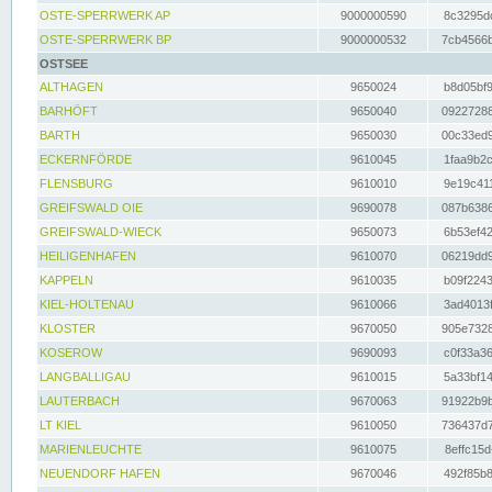
OSTE-SPERRWERK AP
9000000590
8c3295dc
OSTE-SPERRWERK BP
9000000532
7cb4566b
OSTSEE
ALTHAGEN
9650024
b8d05bf9
BARHÖFT
9650040
09227288
BARTH
9650030
00c33ed9
ECKERNFÖRDE
9610045
1faa9b2c
FLENSBURG
9610010
9e19c411
GREIFSWALD OIE
9690078
087b6386
GREIFSWALD-WIECK
9650073
6b53ef42
HEILIGENHAFEN
9610070
06219dd9
KAPPELN
9610035
b09f2243
KIEL-HOLTENAU
9610066
3ad4013f
KLOSTER
9670050
905e7328
KOSEROW
9690093
c0f33a36
LANGBALLIGAU
9610015
5a33bf14
LAUTERBACH
9670063
91922b9b
LT KIEL
9610050
736437d7
MARIENLEUCHTE
9610075
8effc15d
NEUENDORF HAFEN
9670046
492f85b8