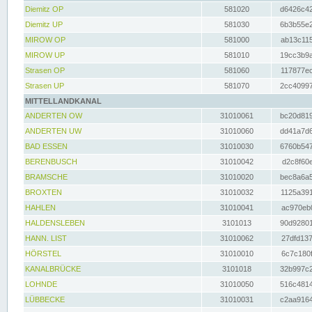
Diemitz OP
581020
d6426c42
Diemitz UP
581030
6b3b55e2
MIROW OP
581000
ab13c115
MIROW UP
581010
19cc3b9a
Strasen OP
581060
117877ec
Strasen UP
581070
2cc40997
MITTELLANDKANAL
ANDERTEN OW
31010061
bc20d819
ANDERTEN UW
31010060
dd41a7d6
BAD ESSEN
31010030
6760b547
BERENBUSCH
31010042
d2c8f60e
BRAMSCHE
31010020
bec8a6a5
BROXTEN
31010032
1125a391
HAHLEN
31010041
ac970eb0
HALDENSLEBEN
3101013
90d92801
HANN. LIST
31010062
27dfd137
HÖRSTEL
31010010
6c7c180f
KANALBRÜCKE
3101018
32b997c2
LOHNDE
31010050
516c4814
LÜBBECKE
31010031
c2aa9164