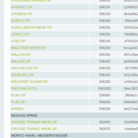
FINDENWIRUNSHIER OP
596410
a5902c55
GARWITZ UP
596230
12499527
GRABOW OP
596330
db4a69b2
GÜRITZ OP
596350
956ce5ff
KLEIN LAASCH WEHR OP
596300
25530a3e
LEWITZ OP
596250
7bbd90ad
LÜBZ OP
596140
d75442cf
MALCHOW WEHR OP
596200
bccaacb3
MALLISS OP
596390
497c29ee
MALLISS UP
596400
a64918a6
NEU KALLISS OP
596430
30739ff3
NEUBURG OP
596160
541c508a
NEUSTADT GLEWE OP
596280
c4381eb3
PARCHIM GÜTE
5961801
3dec3921
PLAU OP
596080
3ffddb2c
PLAU UP
596090
506e6b03
WAREN
596030
bd317edd
MÜGGELSPREE
GROSSE TRÄNKE WEHR OP
582660
81630fdd
GROSSE TRÄNKE WEHR UP
582670
cfad4ee5
MÜRITZ-HAVEL-WASSERSTRASSE