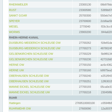
RHEINWEILER
23300130
06b978dd
RUST
23300580
5389b878
SANKT GOAR
25700300
550eb7e9
SPEYER
23700600
2cb8ae5b
WESEL
2770040
f33c3cc9
WORMS
23900200
844a620f
RHEIN-HERNE-KANAL
DUISBURG-MEIDERICH SCHLEUSE OW
27700262
f18e81da
DUISBURG-MEIDERICH SCHLEUSE UW
27700273
48780245
GELSENKIRCHEN SCHLEUSE OW
27700229
5b9f8134
GELSENKIRCHEN SCHLEUSE UW
27700230
427318d0
HERNE OW
27700150
ac6c4362
HERNE UW
27700160
b9975ea1
OBERHAUSEN SCHLEUSE OW
27700240
e251f943
OBERHAUSEN SCHLEUSE UW
27700251
12f63015
WANNE EICKEL SCHLEUSE OW
27700193
05ca0e33
WANNE EICKEL SCHLEUSE UW
27700218
23045f8b
RUHR
Hattingen
2769510000100
c0594fb5
RUHRWEHR OW
27600090
12a3037f