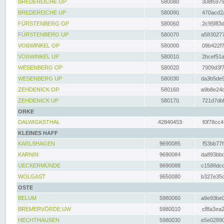
BREDEREICHE OP
580080
308f5979
BREDEREICHE UP
580090
470acd2a
FÜRSTENBERG OP
580060
2c95f83d
FÜRSTENBERG UP
580070
a5830277
VOßWINKEL OP
580000
09b422f7
VOßWINKEL UP
580010
2bcef51a
WESENBERG OP
580020
7909d3f7
WESENBERG UP
580030
da3b5de9
ZEHDENICK OP
580160
a9b8e24c
ZEHDENICK UP
580170
721d7dbf
ORKE
DALWIGKSTHAL
42840453
f0f78cc4
KLEINES HAFF
KARLSHAGEN
9690085
f53bb77f
KARNIN
9690084
da893bbd
UECKERMÜNDE
9690088
c1588dcc
WOLGAST
9650080
b327e35c
OSTE
BELUM
5980060
a9e93be0
BREMERVÖRDE UW
5980010
cf8a3ea2
HECHTHAUSEN
5980030
e5e02890