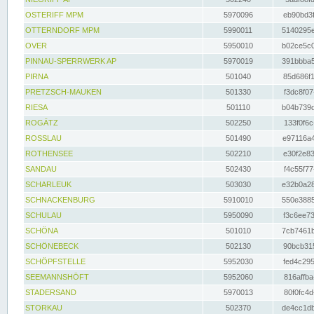
OSTERIFF MPM
5970096
eb90bd3f
OTTERNDORF MPM
5990011
5140295e
OVER
5950010
b02ce5c0
PINNAU-SPERRWERK AP
5970019
391bbba5
PIRNA
501040
85d686f1
PRETZSCH-MAUKEN
501330
f3dc8f07
RIESA
501110
b04b739d
ROGÄTZ
502250
133f0f6c
ROSSLAU
501490
e97116a4
ROTHENSEE
502210
e30f2e83
SANDAU
502430
f4c55f77
SCHARLEUK
503030
e32b0a28
SCHNACKENBURG
5910010
550e3885
SCHULAU
5950090
f3c6ee73
SCHÖNA
501010
7cb7461b
SCHÖNEBECK
502130
90bcb315
SCHÖPFSTELLE
5952030
fed4c295
SEEMANNSHÖFT
5952060
816affba
STADERSAND
5970013
80f0fc4d
STORKAU
502370
de4cc1db