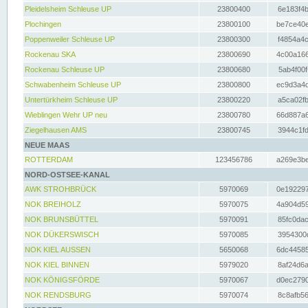
Pleidelsheim Schleuse UP
23800400
6e183f4b
Plochingen
23800100
be7ce40e
Poppenweiler Schleuse UP
23800300
f4854a4c
Rockenau SKA
23800690
4c00a166
Rockenau Schleuse UP
23800680
5ab4f00f
Schwabenheim Schleuse UP
23800800
ec9d3a4d
Untertürkheim Schleuse UP
23800220
a5ca02fb
Wieblingen Wehr UP neu
23800780
66d887a6
Ziegelhausen AMS
23800745
3944c1fd
NEUE MAAS
ROTTERDAM
123456786
a269e3be
NORD-OSTSEE-KANAL
AWK STROHBRÜCK
5970069
0e192297
NOK BREIHOLZ
5970075
4a904d59
NOK BRUNSBÜTTEL
5970091
85fc0dac
NOK DÜKERSWISCH
5970085
3954300d
NOK KIEL AUSSEN
5650068
6dc44585
NOK KIEL BINNEN
5979020
8af24d6a
NOK KÖNIGSFÖRDE
5970067
d0ec2790
NOK RENDSBURG
5970074
8c8afb56