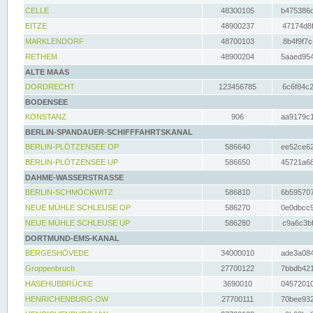
CELLE
48300105
b475386c
EITZE
48900237
47174d8f
MARKLENDORF
48700103
8b4f9f7c
RETHEM
48900204
5aaed954
ALTE MAAS
DORDRECHT
123456785
6c6f84c2
BODENSEE
KONSTANZ
906
aa9179c1
BERLIN-SPANDAUER-SCHIFFFAHRTSKANAL
BERLIN-PLÖTZENSEE OP
586640
ee52ce62
BERLIN-PLÖTZENSEE UP
586650
45721a68
DAHME-WASSERSTRASSE
BERLIN-SCHMÖCKWITZ
586810
6b595707
NEUE MÜHLE SCHLEUSE OP
586270
0e0dbcc9
NEUE MÜHLE SCHLEUSE UP
586280
c9a6c3bf
DORTMUND-EMS-KANAL
BERGESHÖVEDE
34000010
ade3a084
Groppenbruch
27700122
7bbdb421
HASEHUBBRÜCKE
3690010
04572010
HENRICHENBURG OW
27700111
70bee932