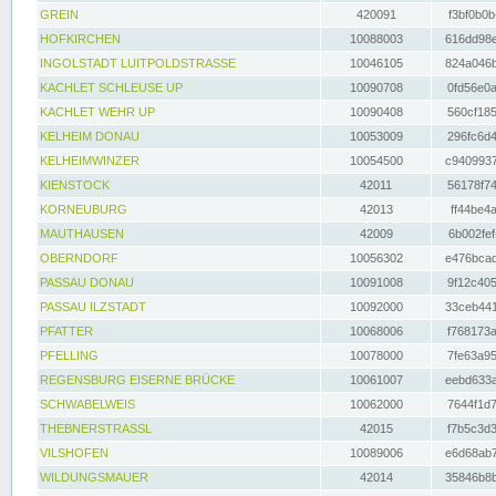
GREIN
420091
f3bf0b0b
HOFKIRCHEN
10088003
616dd98e
INGOLSTADT LUITPOLDSTRASSE
10046105
824a046b
KACHLET SCHLEUSE UP
10090708
0fd56e0a
KACHLET WEHR UP
10090408
560cf185
KELHEIM DONAU
10053009
296fc6d4
KELHEIMWINZER
10054500
c9409937
KIENSTOCK
42011
56178f74
KORNEUBURG
42013
ff44be4a
MAUTHAUSEN
42009
6b002fef
OBERNDORF
10056302
e476bcad
PASSAU DONAU
10091008
9f12c405
PASSAU ILZSTADT
10092000
33ceb441
PFATTER
10068006
f768173a
PFELLING
10078000
7fe63a95
REGENSBURG EISERNE BRÜCKE
10061007
eebd633a
SCHWABELWEIS
10062000
7644f1d7
THEBNERSTRASSL
42015
f7b5c3d3
VILSHOFEN
10089006
e6d68ab7
WILDUNGSMAUER
42014
35846b8b