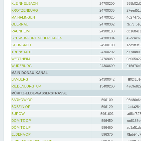
KLEINHEUBACH
24700200
355b02d2
KROTZENBURG
24700335
27eed51b
MAINFLINGEN
24700325
4627475d
OBERNAU
24700302
3c7cfb10
RAUNHEIM
24900108
db1684c1
SCHWEINFURT NEUER HAFEN
24300304
42ecae60
STEINBACH
24500100
1ed983c3
TRUNSTADT
24300202
a77aad00
WERTHEIM
24709089
0e065a22
WÜRZBURG
24300600
915d76e1
MAIN-DONAU-KANAL
BAMBERG
24300042
ff02f181
RIEDENBURG_UP
13409200
4a69e82e
MÜRITZ-ELDE-WASSERSTRASSE
BARKOW OP
596100
06d86c6b
BOBZIN OP
596120
faefa284
BUROW
5961601
a68cf527
DÖMITZ OP
596450
ec8188ee
DÖMITZ UP
596460
ad3a51da
ELDENA OP
596370
0fab94c7