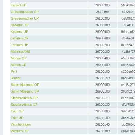
Fankel UP
26900300
583420a8
Grevenmacher OP
2610180
6e72bebf
Grevenmacher UP
26100200
69308142
Koblenz OP
26900880
3f64ff08
Koblenz UP
26900900
9dbcac54
Lehmen OP
26900680
d0abe01a
Lehmen UP
26900700
dc1bb420
Mehring AMS
26700100
4c1b6f17
Müden OP
26900480
a5c880a3
Müden UP
26900500
edc67ca3
Perl
26100100
c263ea53
Ruwer
26500150
abd34ee6
Sankt Aldegund OP
26900080
e4d6a271
Sankt Aldegund UP
26900100
20640279
Stadtbredimus OP
26100110
cceb7060
Stadtbredimus UP
26100130
dfdf753b
Trier OP
26500080
9d2b4126
Trier UP
26500100
3bec53ca
Wincheringen
26100140
bb5560fc
Wintrich OP
26700380
cb4789e4