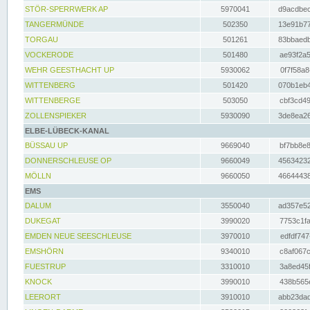
STÖR-SPERRWERK AP
5970041
d9acdbec
TANGERMÜNDE
502350
13e91b77
TORGAU
501261
83bbaedb
VOCKERODE
501480
ae93f2a5
WEHR GEESTHACHT UP
5930062
0f7f58a8
WITTENBERG
501420
070b1eb4
WITTENBERGE
503050
cbf3cd49
ZOLLENSPIEKER
5930090
3de8ea26
ELBE-LÜBECK-KANAL
BÜSSAU UP
9669040
bf7bb8e8
DONNERSCHLEUSE OP
9660049
45634232
MÖLLN
9660050
46644438
EMS
DALUM
3550040
ad357e52
DUKEGAT
3990020
7753c1fa
EMDEN NEUE SEESCHLEUSE
3970010
edfdf747
EMSHÖRN
9340010
c8af067c
FUESTRUP
3310010
3a8ed45f
KNOCK
3990010
438b565e
LEERORT
3910010
abb23dad