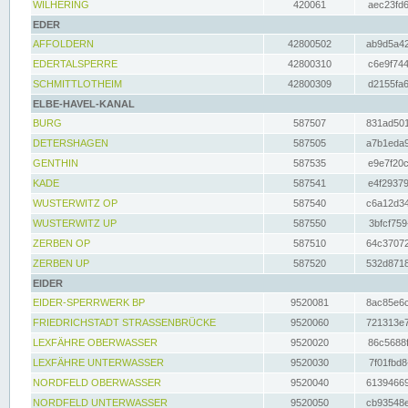
WILHERING
420061
aec23fd6
EDER
AFFOLDERN
42800502
ab9d5a42
EDERTALSPERRE
42800310
c6e9f744
SCHMITTLOTHEIM
42800309
d2155fa6
ELBE-HAVEL-KANAL
BURG
587507
831ad501
DETERSHAGEN
587505
a7b1eda9
GENTHIN
587535
e9e7f20c
KADE
587541
e4f29379
WUSTERWITZ OP
587540
c6a12d34
WUSTERWITZ UP
587550
3bfcf759
ZERBEN OP
587510
64c37072
ZERBEN UP
587520
532d8718
EIDER
EIDER-SPERRWERK BP
9520081
8ac85e6c
FRIEDRICHSTADT STRASSENBRÜCKE
9520060
721313e7
LEXFÄHRE OBERWASSER
9520020
86c5688f
LEXFÄHRE UNTERWASSER
9520030
7f01fbd8
NORDFELD OBERWASSER
9520040
61394669
NORDFELD UNTERWASSER
9520050
cb93548e