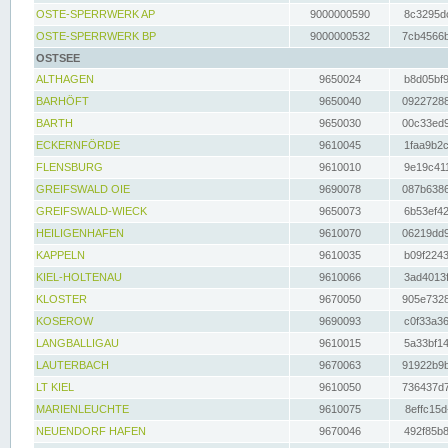
OSTE-SPERRWERK AP
9000000590
8c3295dc
OSTE-SPERRWERK BP
9000000532
7cb4566b
OSTSEE
ALTHAGEN
9650024
b8d05bf9
BARHÖFT
9650040
09227288
BARTH
9650030
00c33ed9
ECKERNFÖRDE
9610045
1faa9b2c
FLENSBURG
9610010
9e19c411
GREIFSWALD OIE
9690078
087b6386
GREIFSWALD-WIECK
9650073
6b53ef42
HEILIGENHAFEN
9610070
06219dd9
KAPPELN
9610035
b09f2243
KIEL-HOLTENAU
9610066
3ad4013f
KLOSTER
9670050
905e7328
KOSEROW
9690093
c0f33a36
LANGBALLIGAU
9610015
5a33bf14
LAUTERBACH
9670063
91922b9b
LT KIEL
9610050
736437d7
MARIENLEUCHTE
9610075
8effc15d
NEUENDORF HAFEN
9670046
492f85b8