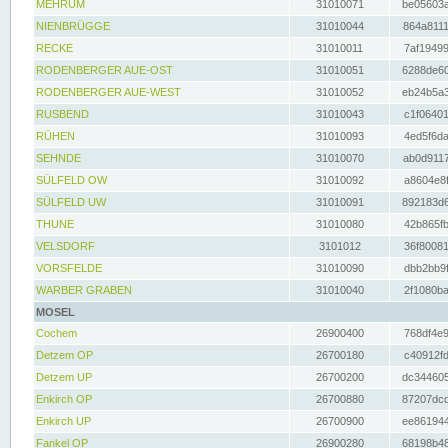
MEHRUM
31010071
be05603a
NIENBRÜGGE
31010044
864a8111
RECKE
31010011
7af19499
RODENBERGER AUE-OST
31010051
6288de60
RODENBERGER AUE-WEST
31010052
eb24b5a3
RUSBEND
31010043
c1f06401
RÜHEN
31010093
4ed5f6da
SEHNDE
31010070
ab0d9117
SÜLFELD OW
31010092
a8604e8f
SÜLFELD UW
31010091
892183d6
THUNE
31010080
42b865fb
VELSDORF
3101012
36f80081
VORSFELDE
31010090
dbb2bb9f
WARBER GRABEN
31010040
2f1080ba
MOSEL
Cochem
26900400
768df4e9
Detzem OP
26700180
c40912fd
Detzem UP
26700200
dc344605
Enkirch OP
26700880
87207dcd
Enkirch UP
26700900
ee861944
Fankel OP
26900280
68198b48