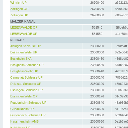
Wintrich UP
26700400
a392113c
Zeltingen OP
26700580
8b802863
Zeltingen UP
26700600
d867e7e9
MALZER KANAL
LIEBENWALDE OP
581540
3f8ceb6d
LIEBENWALDE UP
581550
a1cf60be
NECKAR
Aldingen Schleuse UP
23800280
dfdfb4ff
Beihingen Wehr UP
23800360
8a2e3048
Besigheim SKA
23800460
46d8ed02
Besigheim Schleuse UP
23800480
57db82c7
Besigheim Wehr UP
23800440
42c11b7a
Cannstatt Schleuse UP
23800240
7068d262
Deizisau Schleuse UP
23800120
c5b6243d
Esslingen Schleuse UP
23800180
130a3761
Esslingen Wehr OP
23800176
31c32a38
Feudenheim Schleuse UP
23800840
48a939b9
Gundelsheim UP
23800620
fc1072e4
Guttenbach Schleuse UP
23800660
bd36404b
Hassmersheim AMS
23800630
0e1b8ae0
Heidelberg UP
23800760
827b2685