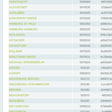
GEESTHACHT
5930060
44f7e955
GLÜCKSTADT
5970035
1f1bbed7
GORLEBEN
5910020
ac507f42
GRAUERORT REEDE
5970026
7398029b
HAMBURG ST. PAULI
5952050
d488c5cc
HAMBURG-HARBURG
5952025
706e5110
HETLINGEN
5970010
599c23b1
HITZACKER
5920010
a26e57c9
HOHNSTORF
5930040
d9289367
KOLLMAR
5970025
3ed90357
KRAUTSAND REEDE
5970031
8c20b4dc
KRÜCKAU-SPERRWERK AP
5970024
a653eb04
LENZEN
503120
c80a4f21
LÜHORT
5960010
8d18d129
MAGDEBURG-BUCKAU
502170
b8567c1e
MAGDEBURG-STROMBRÜCKE
502180
ccccb57f
MEISSEN
501080
24440872
MÜGGENDORF
503070
48f2661f
MÜHLBERG
501160
16b9b4e7
NEU DARCHAU
5930010
67d6e882
NIEGRIPP AP
502240
3adf88fd