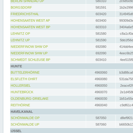
BERLIN-SPANDAU UP
580310
2c68509c
BORGSDORF
581591
1b2e2996
FRIEDRICHSTHAL
603420
314945d6
HOHENSAATEN WEST AP
603400
99309d3e
HOHENSAATEN WEST BP
603310
3404a6e5
LEHNITZ OP
581580
c8a1cf0a
LEHNITZ UP
581590
5bb1f56d
NIEDERFINOW SHW OP
692080
414dd4ee
NIEDERFINOW SHW UP
692090
4eec6b25
SCHWEDT SCHLEUSE BP
603410
4ee515f9
HUNTE
BUTTELERHÖRNE
4960060
b3d88ca6
ELSFLETH OHRT
4960080
531da758
HOLLERSIEL
4960050
2eacef2f
HUNTEBRÜCK
4960070
2e1d458b
OLDENBURG-DRIELAKE
4960030
1b51e55e
REITHÖRNE
4960040
c9df61c4
HAVELKANAL
SCHÖNWALDE OP
587050
d8ef9f21
SCHÖNWALDE UP
587060
b6650b13
IJSSEL