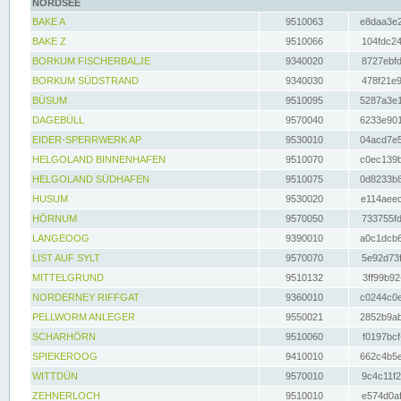
NORDSEE
BAKE A
9510063
e8daa3e2
BAKE Z
9510066
104fdc24
BORKUM FISCHERBALJE
9340020
8727ebfd
BORKUM SÜDSTRAND
9340030
478f21e9
BÜSUM
9510095
5287a3e1
DAGEBÜLL
9570040
6233e901
EIDER-SPERRWERK AP
9530010
04acd7e5
HELGOLAND BINNENHAFEN
9510070
c0ec139b
HELGOLAND SÜDHAFEN
9510075
0d8233b8
HUSUM
9530020
e114aeec
HÖRNUM
9570050
733755fd
LANGEOOG
9390010
a0c1dcb6
LIST AUF SYLT
9570070
5e92d73f
MITTELGRUND
9510132
3ff99b92
NORDERNEY RIFFGAT
9360010
c0244c0e
PELLWORM ANLEGER
9550021
2852b9ab
SCHARHÖRN
9510060
f0197bcf
SPIEKEROOG
9410010
662c4b5e
WITTDÜN
9570010
9c4c11f2
ZEHNERLOCH
9510010
e574d0af