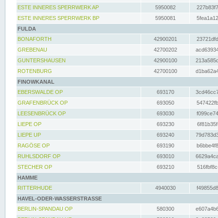
ESTE INNERES SPERRWERK AP
5950082
227b83f7
ESTE INNERES SPERRWERK BP
5950081
5fea1a12
FULDA
BONAFORTH
42900201
23721dfd
GREBENAU
42700202
acd63934
GUNTERSHAUSEN
42900100
213a585d
ROTENBURG
42700100
d1ba62a4
FINOWKANAL
EBERSWALDE OP
693170
3cd46cc7
GRAFENBRÜCK OP
693050
547422fb
LEESENBRÜCK OP
693030
f099ce74
LIEPE OP
693230
6f81b35f
LIEPE UP
693240
79d783d3
RAGÖSE OP
693190
b6bbe4f8
RUHLSDORF OP
693010
6629a4ca
STECHER OP
693210
516fbf8c
HAMME
RITTERHUDE
4940030
f49855d8
HAVEL-ODER-WASSERSTRASSE
BERLIN-SPANDAU OP
580300
e607a4b6