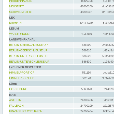
HERRENHAUSEN
48800108
8134af78
NEUSTADT
48800200
dda39817
SCHWARMSTEDT
48800301
8e16bd66
LEK
KRIMPEN
123456784
f5c96f13
LESUM
WASSERHORST
4930010
76844306
LANDWEHRKANAL
BERLIN-OBERSCHLEUSE OP
586600
24ce3282
BERLIN-OBERSCHLEUSE UP
586610
c42ad3df
BERLIN-UNTERSCHLEUSE OP
586620
503ad891
BERLIN-UNTERSCHLEUSE UP
586630
d198c901
LYCHENER GEWÄSSER
HIMMELPFORT OP
581110
bcdfa310
HIMMELPFORT UP
581120
9592d736
LÜHE
HORNEBURG
5960020
3244d787
MAIN
ASTHEIM
24300406
3de69bf8
FAULBACH
24700109
a919f57f
FRANKFURT OSTHAFEN
24700404
66ff3eb4