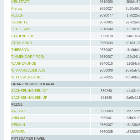
NEUSTADT
9610080
3f0b6b74
Prerow
9650027
7d50c68c
RUDEN
9690077
1fa822e6
SASSNITZ
9670065
9e7b2a4d
SCHLESWIG
9610040
09370c05
STAHLBRODE
9650070
340707f4
STRALSUND
9650043
b9163121
THIESSOW
9670067
d1c9bb3c
TIMMENDORF POEL
9630007
d22c341b
WARNEMÜNDE
9640015
220ff4c6
WISMAR-BAUMHAUS
9630008
95a0ab45
WITTOWER FÄHRE
9670055
4b348b56
ORANIENBURGER KANAL
SACHSENHAUSEN OP
580240
adbd3144
SACHSENHAUSEN UP
581840
0a6fe221
PEENE
AALBUDE
9660009
8ba772ed
ANKLAM
9660001
22fd01e0
DEMMIN
9660007
b7e238e8
JARMEN
9660005
a3328262
POTSDAMER HAVEL