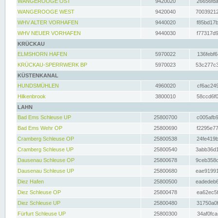
WANGEROOGE OST
9420020
26656fda
WANGEROOGE WEST
9420040
70039212
WHV ALTER VORHAFEN
9440020
f85bd17b
WHV NEUER VORHAFEN
9440030
f77317d9
KRÜCKAU
ELMSHORN HAFEN
5970022
136febf6
KRÜCKAU-SPERRWERK BP
5970023
53c277c3
KÜSTENKANAL
HUNDSMÜHLEN
4960020
cf6ac249
Hilkenbrook
3800010
58ccd6f0
LAHN
Bad Ems Schleuse UP
25800700
c005afb9
Bad Ems Wehr OP
25800690
f2295e77
Cramberg Schleuse OP
25800538
24fe419b
Cramberg Schleuse UP
25800540
3abb36d1
Dausenau Schleuse OP
25800678
9ceb358c
Dausenau Schleuse UP
25800680
eae91991
Diez Hafen
25800500
eadedeb6
Diez Schleuse OP
25800478
ea62ec5f
Diez Schleuse UP
25800480
31750a0f
Fürfurt Schleuse UP
25800300
34af0fca