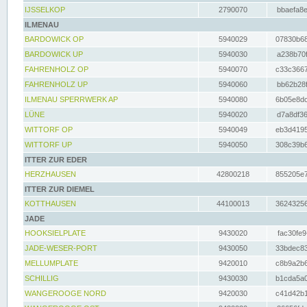
IJSSELKOP
2790070
bbaefa8e
ILMENAU
BARDOWICK OP
5940029
07830b68
BARDOWICK UP
5940030
a238b70f
FAHRENHOLZ OP
5940070
c33c3667
FAHRENHOLZ UP
5940060
bb62b28f
ILMENAU SPERRWERK AP
5940080
6b05e8dc
LÜNE
5940020
d7a8df36
WITTORF OP
5940049
eb3d4195
WITTORF UP
5940050
308c39b6
ITTER ZUR EDER
HERZHAUSEN
42800218
855205e7
ITTER ZUR DIEMEL
KOTTHAUSEN
44100013
36243256
JADE
HOOKSIELPLATE
9430020
fac30fe9
JADE-WESER-PORT
9430050
33bdec83
MELLUMPLATE
9420010
c8b9a2b6
SCHILLIG
9430030
b1cda5a0
WANGEROOGE NORD
9420030
c41d42b1