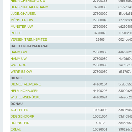
HENRICHENBURG UW
27700133
e6b68bc2
HERBRUM HAFENDAMM
3770030
8177a148
LÜDINGHAUSEN
27800020
f5bc4a51
MÜNSTER OW
27800040
ccd3e8f1
MÜNSTER UW
27800030
ed260406
RHEDE
3770040
16508b11
VERSEN TRENNSPITZE
25463
0024cc40
DATTELN-HAMM-KANAL
HAMM OW
27800060
4dbce62d
HAMM UW
27800080
4ef9dd9c
WALTROP
27800090
facc5c16
WERRIES OW
27800050
d31767ef
DIEMEL
DIEMELTALSPERRE
44100104
5cdc6555
HELMINGHAUSEN
44100206
33092c28
WILHELMSBRÜCKE
44100024
7deedc21
DONAU
ACHLEITEN
10094006
c389c9e2
DEGGENDORF
10081004
53d40547
DÜRNSTEIN
42012
ce4e3050
ERLAU
10096001
99619dc5