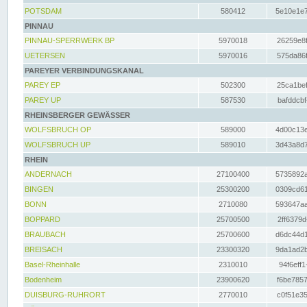
POTSDAM
580412
5e10e1e7
PINNAU
PINNAU-SPERRWERK BP
5970018
26259e8f
UETERSEN
5970016
575da86f
PAREYER VERBINDUNGSKANAL
PAREY EP
502300
25ca1bef
PAREY UP
587530
bafddcbf
RHEINSBERGER GEWÄSSER
WOLFSBRUCH OP
589000
4d00c13e
WOLFSBRUCH UP
589010
3d43a8d7
RHEIN
ANDERNACH
27100400
5735892a
BINGEN
25300200
0309cd61
BONN
2710080
593647aa
BOPPARD
25700500
2ff6379d
BRAUBACH
25700600
d6dc44d1
BREISACH
23300320
9da1ad2b
Basel-Rheinhalle
2310010
94f6eff1
Bodenheim
23900620
f6be7857
DUISBURG-RUHRORT
2770010
c0f51e35