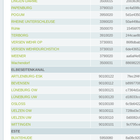
LINGEN-DARME
3500015
200363fc
PAPENBURG
3790010
ec4a598d
POGUM
3950020
5d1e4350
RHEINE UNTERSCHLEUSE
3390020
50a449ba
Rühle
3500070
15456f75
TERBORG
3910020
244cae8b
VERSEN WEHR OP
3730001
86f8dbab
VERSEN WEHRDURCHSTICH
3730010
6de43652
WEENER
3790020
aa6af4e6
Wachendorf
3500031
88698229
ELBESEITENKANAL
ARTLENBURG-ESK
90100122
7fec2f4f
BEVENSEN
90100112
b8997708
LÜNEBURG OW
90100121
c7364d1e
LÜNEBURG UW
90100120
d18033cd
OSLOSS
90100100
6c5b6422
UELZEN OW
90100111
728bd3e3
UELZEN UW
90100110
0d0082cf
WITTINGEN
90100101
9cf795ce
ESTE
BUXTEHUDE
5950080
8a08c920