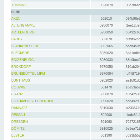
TÖNNING
9520070
00e386ac
ELBE
AKEN
502010
094b96e5
ALTENGAMME
5930070
2ee12b9a
ARTLENBURG
5930050
b3492c68
BARBY
502070
939f82ec
BLANKENESE UF
5952065
bacb459b
BLECKEDE
5930020
6aa1cd8e
BOIZENBURG
5930033
33e0bce0
BROKDORF
5970050
610ab204
BRUNSBÜTTEL MPM
5970094
d4f5f719
BUNTHAUS
5952020
ae1b91d0
COSWIG
501470
1ce53a59
CRANZ
5950070
e6b42536
CUXHAVEN STEUBENHÖFT
5990020
aad49293
DAMNATZ
5910030
c233674f
DESSAU
502000
1edc5fa4
DRESDEN
501060
70272185
DÖMITZ
5910025
6e3ea719
ELSTER
501390
c093b557