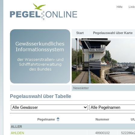
Hilfe
Link
Start
Pegelauswahl über Karte
Newsletter
Pegelauswahl über Tabelle
Pegelname
Nummer
UU
ALLER
AHLDEN
48900102
522286e2