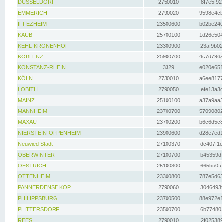
DÜSSELDORF
2750010
8f7e5f92
EMMERICH
2790020
9598e4cb
IFFEZHEIM
23500600
b02be240
KAUB
25700100
1d26e504
KEHL-KRONENHOF
23300900
23af9b02
KOBLENZ
25900700
4c7d796a
KONSTANZ-RHEIN
3329
e020e651
KÖLN
2730010
a6ee8177
LOBITH
2790050
efe13a3d
MAINZ
25100100
a37a9aa3
MANNHEIM
23700700
57090802
MAXAU
23700200
b6c6d5c8
NIERSTEIN-OPPENHEIM
23900600
d28e7ed1
Neuwied Stadt
27100370
dc407f1e
OBERWINTER
27100700
b45359df
OESTRICH
25100300
665be0fe
OTTENHEIM
23300800
787e5d63
PANNERDENSE KOP
2790060
3046493f
PHILIPPSBURG
23700500
88e972e1
PLITTERSDORF
23500700
6b774802
REES
2790010
2f025389