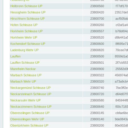
Heilbronn Schleuse UP
23800560
f77df170
Hessigheim Schleuse UP
23800420
23517de9
Hirschhorn Schleuse UP
23800700
acf505dd
Hofen Schleuse UP
23800260
cf2af1a4
Horkheim Schleuse UP
23800557
b76bf04c
Horkheim Wehr UP
23800520
d9b441a5
Kochendorf Schleuse UP
23800600
8f695e71
Ladenburg Wehr UP
23800820
70cee7df
Lauffen
23800500
8559d1a0
Lauffen Schleuse UP
23800501
2f7cb553
Mannheim Neckar
23800900
25582d3f
Marbach Schleuse UP
23800322
456974a8
Marbach Wehr UP
23800320
a73a9cb4
Neckargemünd Schleuse UP
23800740
7be3ff2e
Neckarsteinach Schleuse UP
23800720
d64d07f7
Neckarsulm Wehr UP
23800580
845944f8
Neckarzimmern Schleuse UP
23800640
f00c7183
Oberesslingen Schleuse UP
23800145
cbfae6bc
Oberesslingen Wehr UP
23800140
9de0843a
Obertürkheim Schleuse UP
23800200
80e002d8