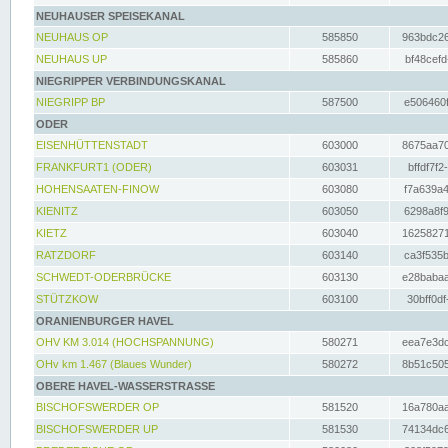
NEUHAUSER SPEISEKANAL
NEUHAUS OP
585850
963bdc26
NEUHAUS UP
585860
bf48cefd
NIEGRIPPER VERBINDUNGSKANAL
NIEGRIPP BP
587500
e506460f
ODER
EISENHÜTTENSTADT
603000
8675aa70
FRANKFURT1 (ODER)
603031
bffdf7f2
HOHENSAATEN-FINOW
603080
f7a639a4
KIENITZ
603050
6298a8f9
KIETZ
603040
16258271
RATZDORF
603140
ca3f535b
SCHWEDT-ODERBRÜCKE
603130
e28babaa
STÜTZKOW
603100
30bff0df
ORANIENBURGER HAVEL
OHV KM 3.014 (HOCHSPANNUNG)
580271
eea7e3dc
OHv km 1.467 (Blaues Wunder)
580272
8b51c505
OBERE HAVEL-WASSERSTRASSE
BISCHOFSWERDER OP
581520
16a780aa
BISCHOFSWERDER UP
581530
74134dc6