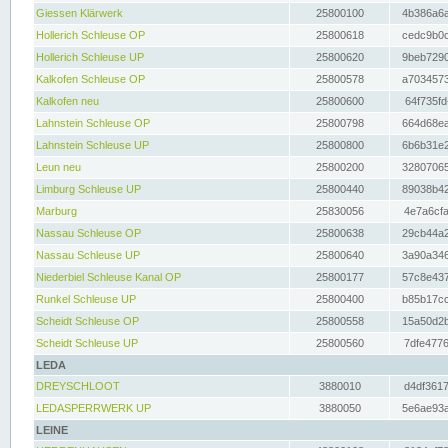
Giessen Klärwerk
25800100
4b386a6a
Hollerich Schleuse OP
25800618
cedc9b0c
Hollerich Schleuse UP
25800620
9beb7290
Kalkofen Schleuse OP
25800578
a7034573
Kalkofen neu
25800600
64f735fd
Lahnstein Schleuse OP
25800798
664d68ea
Lahnstein Schleuse UP
25800800
6b6b31e2
Leun neu
25800200
32807065
Limburg Schleuse UP
25800440
89038b42
Marburg
25830056
4e7a6cfa
Nassau Schleuse OP
25800638
29cb44a2
Nassau Schleuse UP
25800640
3a90a346
Niederbiel Schleuse Kanal OP
25800177
57c8e437
Runkel Schleuse UP
25800400
b85b17cc
Scheidt Schleuse OP
25800558
15a50d2b
Scheidt Schleuse UP
25800560
7dfe4776
LEDA
DREYSCHLOOT
3880010
d4df3617
LEDASPERRWERK UP
3880050
5e6ae93a
LEINE