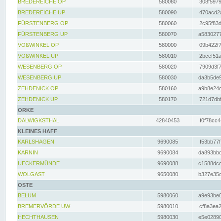
BREDEREICHE OP
580080
308f5979
BREDEREICHE UP
580090
470acd2a
FÜRSTENBERG OP
580060
2c95f83d
FÜRSTENBERG UP
580070
a5830277
VOßWINKEL OP
580000
09b422f7
VOßWINKEL UP
580010
2bcef51a
WESENBERG OP
580020
7909d3f7
WESENBERG UP
580030
da3b5de9
ZEHDENICK OP
580160
a9b8e24c
ZEHDENICK UP
580170
721d7dbf
ORKE
DALWIGKSTHAL
42840453
f0f78cc4
KLEINES HAFF
KARLSHAGEN
9690085
f53bb77f
KARNIN
9690084
da893bbd
UECKERMÜNDE
9690088
c1588dcc
WOLGAST
9650080
b327e35c
OSTE
BELUM
5980060
a9e93be0
BREMERVÖRDE UW
5980010
cf8a3ea2
HECHTHAUSEN
5980030
e5e02890