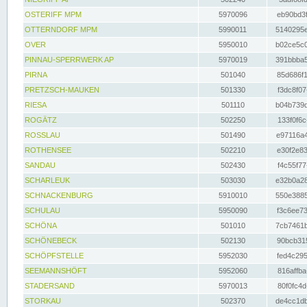
OSTERIFF MPM
5970096
eb90bd3f
OTTERNDORF MPM
5990011
5140295e
OVER
5950010
b02ce5c0
PINNAU-SPERRWERK AP
5970019
391bbba5
PIRNA
501040
85d686f1
PRETZSCH-MAUKEN
501330
f3dc8f07
RIESA
501110
b04b739d
ROGÄTZ
502250
133f0f6c
ROSSLAU
501490
e97116a4
ROTHENSEE
502210
e30f2e83
SANDAU
502430
f4c55f77
SCHARLEUK
503030
e32b0a28
SCHNACKENBURG
5910010
550e3885
SCHULAU
5950090
f3c6ee73
SCHÖNA
501010
7cb7461b
SCHÖNEBECK
502130
90bcb315
SCHÖPFSTELLE
5952030
fed4c295
SEEMANNSHÖFT
5952060
816affba
STADERSAND
5970013
80f0fc4d
STORKAU
502370
de4cc1db