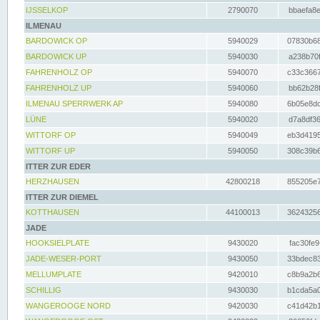
IJSSELKOP
2790070
bbaefa8e
ILMENAU
BARDOWICK OP
5940029
07830b68
BARDOWICK UP
5940030
a238b70f
FAHRENHOLZ OP
5940070
c33c3667
FAHRENHOLZ UP
5940060
bb62b28f
ILMENAU SPERRWERK AP
5940080
6b05e8dc
LÜNE
5940020
d7a8df36
WITTORF OP
5940049
eb3d4195
WITTORF UP
5940050
308c39b6
ITTER ZUR EDER
HERZHAUSEN
42800218
855205e7
ITTER ZUR DIEMEL
KOTTHAUSEN
44100013
36243256
JADE
HOOKSIELPLATE
9430020
fac30fe9
JADE-WESER-PORT
9430050
33bdec83
MELLUMPLATE
9420010
c8b9a2b6
SCHILLIG
9430030
b1cda5a0
WANGEROOGE NORD
9420030
c41d42b1