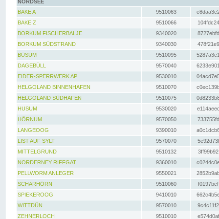
NORDSEE
BAKE A
9510063
e8daa3e2
BAKE Z
9510066
104fdc24
BORKUM FISCHERBALJE
9340020
8727ebfd
BORKUM SÜDSTRAND
9340030
478f21e9
BÜSUM
9510095
5287a3e1
DAGEBÜLL
9570040
6233e901
EIDER-SPERRWERK AP
9530010
04acd7e5
HELGOLAND BINNENHAFEN
9510070
c0ec139b
HELGOLAND SÜDHAFEN
9510075
0d8233b8
HUSUM
9530020
e114aeec
HÖRNUM
9570050
733755fd
LANGEOOG
9390010
a0c1dcb6
LIST AUF SYLT
9570070
5e92d73f
MITTELGRUND
9510132
3ff99b92
NORDERNEY RIFFGAT
9360010
c0244c0e
PELLWORM ANLEGER
9550021
2852b9ab
SCHARHÖRN
9510060
f0197bcf
SPIEKEROOG
9410010
662c4b5e
WITTDÜN
9570010
9c4c11f2
ZEHNERLOCH
9510010
e574d0af