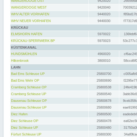
WANGEROOGE OST
9420020
26656fda
WANGEROOGE WEST
9420040
70039212
WHV ALTER VORHAFEN
9440020
f85bd17b
WHV NEUER VORHAFEN
9440030
f77317d9
KRÜCKAU
ELMSHORN HAFEN
5970022
136febf6
KRÜCKAU-SPERRWERK BP
5970023
53c277c3
KÜSTENKANAL
HUNDSMÜHLEN
4960020
cf6ac249
Hilkenbrook
3800010
58ccd6f0
LAHN
Bad Ems Schleuse UP
25800700
c005afb9
Bad Ems Wehr OP
25800690
f2295e77
Cramberg Schleuse OP
25800538
24fe419b
Cramberg Schleuse UP
25800540
3abb36d1
Dausenau Schleuse OP
25800678
9ceb358c
Dausenau Schleuse UP
25800680
eae91991
Diez Hafen
25800500
eadedeb6
Diez Schleuse OP
25800478
ea62ec5f
Diez Schleuse UP
25800480
31750a0f
Fürfurt Schleuse UP
25800300
34af0fca