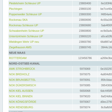
Pleidelsheim Schleuse UP
23800400
6e183f4b
Plochingen
23800100
be7ce40e
Poppenweiler Schleuse UP
23800300
f4854a4c
Rockenau SKA
23800690
4c00a166
Rockenau Schleuse UP
23800680
5ab4f00f
Schwabenheim Schleuse UP
23800800
ec9d3a4d
Untertürkheim Schleuse UP
23800220
a5ca02fb
Wieblingen Wehr UP neu
23800780
66d887a6
Ziegelhausen AMS
23800745
3944c1fd
NEUE MAAS
ROTTERDAM
123456786
a269e3be
NORD-OSTSEE-KANAL
AWK STROHBRÜCK
5970069
0e192297
NOK BREIHOLZ
5970075
4a904d59
NOK BRUNSBÜTTEL
5970091
85fc0dac
NOK DÜKERSWISCH
5970085
3954300d
NOK KIEL AUSSEN
5650068
6dc44585
NOK KIEL BINNEN
5979020
8af24d6a
NOK KÖNIGSFÖRDE
5970067
d0ec2790
NOK RENDSBURG
5970074
8c8afb56