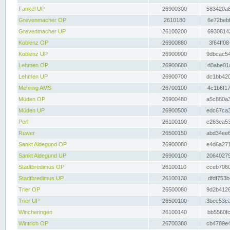
Fankel UP
26900300
583420a8
Grevenmacher OP
2610180
6e72bebf
Grevenmacher UP
26100200
69308142
Koblenz OP
26900880
3f64ff08
Koblenz UP
26900900
9dbcac54
Lehmen OP
26900680
d0abe01a
Lehmen UP
26900700
dc1bb420
Mehring AMS
26700100
4c1b6f17
Müden OP
26900480
a5c880a3
Müden UP
26900500
edc67ca3
Perl
26100100
c263ea53
Ruwer
26500150
abd34ee6
Sankt Aldegund OP
26900080
e4d6a271
Sankt Aldegund UP
26900100
20640279
Stadtbredimus OP
26100110
cceb7060
Stadtbredimus UP
26100130
dfdf753b
Trier OP
26500080
9d2b4126
Trier UP
26500100
3bec53ca
Wincheringen
26100140
bb5560fc
Wintrich OP
26700380
cb4789e4