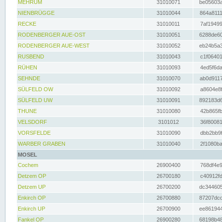
MEHRUM
31010071
be05603a
NIENBRÜGGE
31010044
864a8111
RECKE
31010011
7af19499
RODENBERGER AUE-OST
31010051
6288de60
RODENBERGER AUE-WEST
31010052
eb24b5a3
RUSBEND
31010043
c1f06401
RÜHEN
31010093
4ed5f6da
SEHNDE
31010070
ab0d9117
SÜLFELD OW
31010092
a8604e8f
SÜLFELD UW
31010091
892183d6
THUNE
31010080
42b865fb
VELSDORF
3101012
36f80081
VORSFELDE
31010090
dbb2bb9f
WARBER GRABEN
31010040
2f1080ba
MOSEL
Cochem
26900400
768df4e9
Detzem OP
26700180
c40912fd
Detzem UP
26700200
dc344605
Enkirch OP
26700880
87207dcd
Enkirch UP
26700900
ee861944
Fankel OP
26900280
68198b48