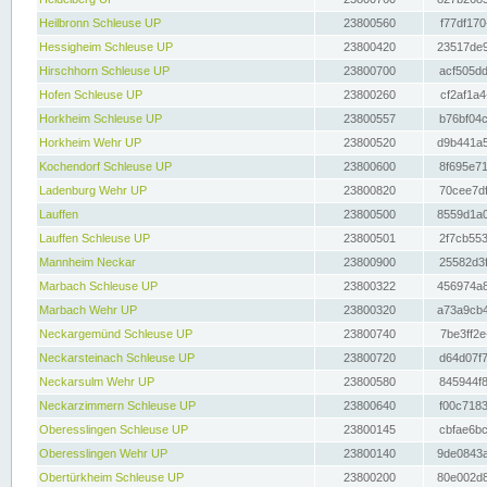
Heilbronn Schleuse UP
23800560
f77df170
Hessigheim Schleuse UP
23800420
23517de9
Hirschhorn Schleuse UP
23800700
acf505dd
Hofen Schleuse UP
23800260
cf2af1a4
Horkheim Schleuse UP
23800557
b76bf04c
Horkheim Wehr UP
23800520
d9b441a5
Kochendorf Schleuse UP
23800600
8f695e71
Ladenburg Wehr UP
23800820
70cee7df
Lauffen
23800500
8559d1a0
Lauffen Schleuse UP
23800501
2f7cb553
Mannheim Neckar
23800900
25582d3f
Marbach Schleuse UP
23800322
456974a8
Marbach Wehr UP
23800320
a73a9cb4
Neckargemünd Schleuse UP
23800740
7be3ff2e
Neckarsteinach Schleuse UP
23800720
d64d07f7
Neckarsulm Wehr UP
23800580
845944f8
Neckarzimmern Schleuse UP
23800640
f00c7183
Oberesslingen Schleuse UP
23800145
cbfae6bc
Oberesslingen Wehr UP
23800140
9de0843a
Obertürkheim Schleuse UP
23800200
80e002d8