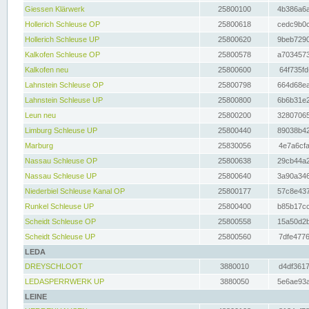
Giessen Klärwerk
25800100
4b386a6a
Hollerich Schleuse OP
25800618
cedc9b0c
Hollerich Schleuse UP
25800620
9beb7290
Kalkofen Schleuse OP
25800578
a7034573
Kalkofen neu
25800600
64f735fd
Lahnstein Schleuse OP
25800798
664d68ea
Lahnstein Schleuse UP
25800800
6b6b31e2
Leun neu
25800200
32807065
Limburg Schleuse UP
25800440
89038b42
Marburg
25830056
4e7a6cfa
Nassau Schleuse OP
25800638
29cb44a2
Nassau Schleuse UP
25800640
3a90a346
Niederbiel Schleuse Kanal OP
25800177
57c8e437
Runkel Schleuse UP
25800400
b85b17cc
Scheidt Schleuse OP
25800558
15a50d2b
Scheidt Schleuse UP
25800560
7dfe4776
LEDA
DREYSCHLOOT
3880010
d4df3617
LEDASPERRWERK UP
3880050
5e6ae93a
LEINE