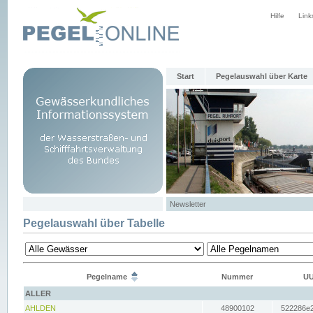
Hilfe
Link
Start
Pegelauswahl über Karte
Newsletter
Pegelauswahl über Tabelle
Pegelname
Nummer
UU
ALLER
AHLDEN
48900102
522286e2