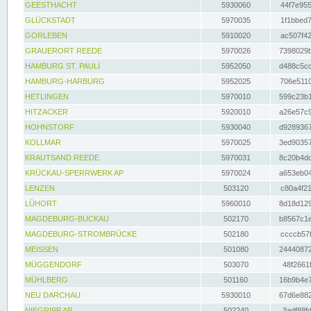
GEESTHACHT
5930060
44f7e955
GLÜCKSTADT
5970035
1f1bbed7
GORLEBEN
5910020
ac507f42
GRAUERORT REEDE
5970026
7398029b
HAMBURG ST. PAULI
5952050
d488c5cc
HAMBURG-HARBURG
5952025
706e5110
HETLINGEN
5970010
599c23b1
HITZACKER
5920010
a26e57c9
HOHNSTORF
5930040
d9289367
KOLLMAR
5970025
3ed90357
KRAUTSAND REEDE
5970031
8c20b4dc
KRÜCKAU-SPERRWERK AP
5970024
a653eb04
LENZEN
503120
c80a4f21
LÜHORT
5960010
8d18d129
MAGDEBURG-BUCKAU
502170
b8567c1e
MAGDEBURG-STROMBRÜCKE
502180
ccccb57f
MEISSEN
501080
24440872
MÜGGENDORF
503070
48f2661f
MÜHLBERG
501160
16b9b4e7
NEU DARCHAU
5930010
67d6e882
NIEGRIPP AP
502240
3adf88fd