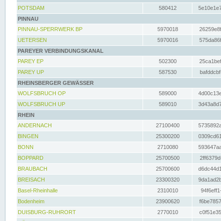
POTSDAM
580412
5e10e1e7
PINNAU
PINNAU-SPERRWERK BP
5970018
26259e8f
UETERSEN
5970016
575da86f
PAREYER VERBINDUNGSKANAL
PAREY EP
502300
25ca1bef
PAREY UP
587530
bafddcbf
RHEINSBERGER GEWÄSSER
WOLFSBRUCH OP
589000
4d00c13e
WOLFSBRUCH UP
589010
3d43a8d7
RHEIN
ANDERNACH
27100400
5735892a
BINGEN
25300200
0309cd61
BONN
2710080
593647aa
BOPPARD
25700500
2ff6379d
BRAUBACH
25700600
d6dc44d1
BREISACH
23300320
9da1ad2b
Basel-Rheinhalle
2310010
94f6eff1
Bodenheim
23900620
f6be7857
DUISBURG-RUHRORT
2770010
c0f51e35