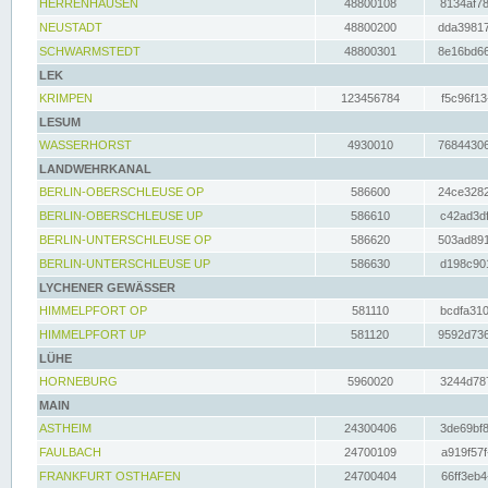
HERRENHAUSEN
48800108
8134af78
NEUSTADT
48800200
dda39817
SCHWARMSTEDT
48800301
8e16bd66
LEK
KRIMPEN
123456784
f5c96f13
LESUM
WASSERHORST
4930010
76844306
LANDWEHRKANAL
BERLIN-OBERSCHLEUSE OP
586600
24ce3282
BERLIN-OBERSCHLEUSE UP
586610
c42ad3df
BERLIN-UNTERSCHLEUSE OP
586620
503ad891
BERLIN-UNTERSCHLEUSE UP
586630
d198c901
LYCHENER GEWÄSSER
HIMMELPFORT OP
581110
bcdfa310
HIMMELPFORT UP
581120
9592d736
LÜHE
HORNEBURG
5960020
3244d787
MAIN
ASTHEIM
24300406
3de69bf8
FAULBACH
24700109
a919f57f
FRANKFURT OSTHAFEN
24700404
66ff3eb4