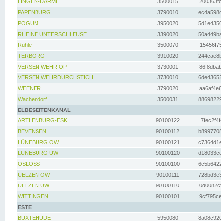
LINGEN-DARME
3500015
200363fc
PAPENBURG
3790010
ec4a598d
POGUM
3950020
5d1e4350
RHEINE UNTERSCHLEUSE
3390020
50a449ba
Rühle
3500070
15456f75
TERBORG
3910020
244cae8b
VERSEN WEHR OP
3730001
86f8dbab
VERSEN WEHRDURCHSTICH
3730010
6de43652
WEENER
3790020
aa6af4e6
Wachendorf
3500031
88698229
ELBESEITENKANAL
ARTLENBURG-ESK
90100122
7fec2f4f
BEVENSEN
90100112
b8997708
LÜNEBURG OW
90100121
c7364d1e
LÜNEBURG UW
90100120
d18033cd
OSLOSS
90100100
6c5b6422
UELZEN OW
90100111
728bd3e3
UELZEN UW
90100110
0d0082cf
WITTINGEN
90100101
9cf795ce
ESTE
BUXTEHUDE
5950080
8a08c920