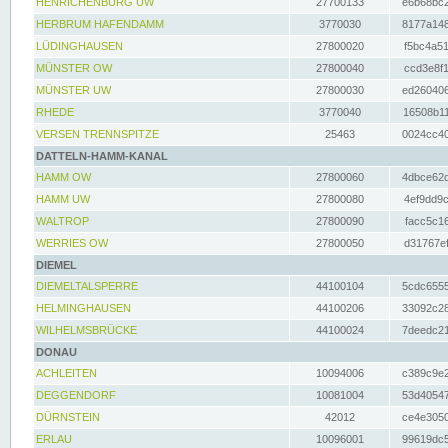
HENRICHENBURG UW
27700133
e6b68bc2
HERBRUM HAFENDAMM
3770030
8177a148
LÜDINGHAUSEN
27800020
f5bc4a51
MÜNSTER OW
27800040
ccd3e8f1
MÜNSTER UW
27800030
ed260406
RHEDE
3770040
16508b11
VERSEN TRENNSPITZE
25463
0024cc40
DATTELN-HAMM-KANAL
HAMM OW
27800060
4dbce62d
HAMM UW
27800080
4ef9dd9c
WALTROP
27800090
facc5c16
WERRIES OW
27800050
d31767ef
DIEMEL
DIEMELTALSPERRE
44100104
5cdc6555
HELMINGHAUSEN
44100206
33092c28
WILHELMSBRÜCKE
44100024
7deedc21
DONAU
ACHLEITEN
10094006
c389c9e2
DEGGENDORF
10081004
53d40547
DÜRNSTEIN
42012
ce4e3050
ERLAU
10096001
99619dc5