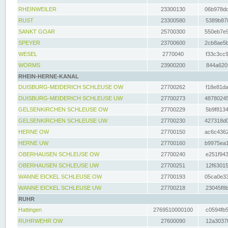
RHEINWEILER
23300130
06b978dd
RUST
23300580
5389b878
SANKT GOAR
25700300
550eb7e9
SPEYER
23700600
2cb8ae5b
WESEL
2770040
f33c3cc9
WORMS
23900200
844a620f
RHEIN-HERNE-KANAL
DUISBURG-MEIDERICH SCHLEUSE OW
27700262
f18e81da
DUISBURG-MEIDERICH SCHLEUSE UW
27700273
48780245
GELSENKIRCHEN SCHLEUSE OW
27700229
5b9f8134
GELSENKIRCHEN SCHLEUSE UW
27700230
427318d0
HERNE OW
27700150
ac6c4362
HERNE UW
27700160
b9975ea1
OBERHAUSEN SCHLEUSE OW
27700240
e251f943
OBERHAUSEN SCHLEUSE UW
27700251
12f63015
WANNE EICKEL SCHLEUSE OW
27700193
05ca0e33
WANNE EICKEL SCHLEUSE UW
27700218
23045f8b
RUHR
Hattingen
2769510000100
c0594fb5
RUHRWEHR OW
27600090
12a3037f