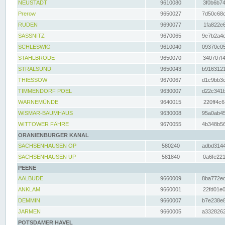
NEUSTADT
9610080
3f0b6b74
Prerow
9650027
7d50c68c
RUDEN
9690077
1fa822e6
SASSNITZ
9670065
9e7b2a4d
SCHLESWIG
9610040
09370c05
STAHLBRODE
9650070
340707f4
STRALSUND
9650043
b9163121
THIESSOW
9670067
d1c9bb3c
TIMMENDORF POEL
9630007
d22c341b
WARNEMÜNDE
9640015
220ff4c6
WISMAR-BAUMHAUS
9630008
95a0ab45
WITTOWER FÄHRE
9670055
4b348b56
ORANIENBURGER KANAL
SACHSENHAUSEN OP
580240
adbd3144
SACHSENHAUSEN UP
581840
0a6fe221
PEENE
AALBUDE
9660009
8ba772ed
ANKLAM
9660001
22fd01e0
DEMMIN
9660007
b7e238e8
JARMEN
9660005
a3328262
POTSDAMER HAVEL