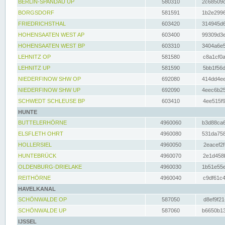
BERLIN-SPANDAU UP
580310
2c68509c
BORGSDORF
581591
1b2e2996
FRIEDRICHSTHAL
603420
314945d6
HOHENSAATEN WEST AP
603400
99309d3e
HOHENSAATEN WEST BP
603310
3404a6e5
LEHNITZ OP
581580
c8a1cf0a
LEHNITZ UP
581590
5bb1f56d
NIEDERFINOW SHW OP
692080
414dd4ee
NIEDERFINOW SHW UP
692090
4eec6b25
SCHWEDT SCHLEUSE BP
603410
4ee515f9
HUNTE
BUTTELERHÖRNE
4960060
b3d88ca6
ELSFLETH OHRT
4960080
531da758
HOLLERSIEL
4960050
2eacef2f
HUNTEBRÜCK
4960070
2e1d458b
OLDENBURG-DRIELAKE
4960030
1b51e55e
REITHÖRNE
4960040
c9df61c4
HAVELKANAL
SCHÖNWALDE OP
587050
d8ef9f21
SCHÖNWALDE UP
587060
b6650b13
IJSSEL