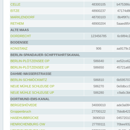
CELLE
48300105
b475386c
EITZE
48900237
47174d8f
MARKLENDORF
48700103
8b4f9f7c
RETHEM
48900204
5aaed954
ALTE MAAS
DORDRECHT
123456785
6c6f84c2
BODENSEE
KONSTANZ
906
aa9179c1
BERLIN-SPANDAUER-SCHIFFFAHRTSKANAL
BERLIN-PLÖTZENSEE OP
586640
ee52ce62
BERLIN-PLÖTZENSEE UP
586650
45721a68
DAHME-WASSERSTRASSE
BERLIN-SCHMÖCKWITZ
586810
6b595707
NEUE MÜHLE SCHLEUSE OP
586270
0e0dbcc9
NEUE MÜHLE SCHLEUSE UP
586280
c9a6c3bf
DORTMUND-EMS-KANAL
BERGESHÖVEDE
34000010
ade3a084
Groppenbruch
27700122
7bbdb421
HASEHUBBRÜCKE
3690010
04572010
HENRICHENBURG OW
27700111
70bee932