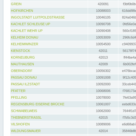
GREIN
420091
f3bf0b0b
HOFKIRCHEN
10088003
616dd98e
INGOLSTADT LUITPOLDSTRASSE
10046105
824a046b
KACHLET SCHLEUSE UP
10090708
0fd56e0a
KACHLET WEHR UP
10090408
560cf185
KELHEIM DONAU
10053009
296fc6d4
KELHEIMWINZER
10054500
c9409937
KIENSTOCK
42011
56178f74
KORNEUBURG
42013
ff44be4a
MAUTHAUSEN
42009
6b002fef
OBERNDORF
10056302
e476bcad
PASSAU DONAU
10091008
9f12c405
PASSAU ILZSTADT
10092000
33ceb441
PFATTER
10068006
f768173a
PFELLING
10078000
7fe63a95
REGENSBURG EISERNE BRÜCKE
10061007
eebd633a
SCHWABELWEIS
10062000
7644f1d7
THEBNERSTRASSL
42015
f7b5c3d3
VILSHOFEN
10089006
e6d68ab7
WILDUNGSMAUER
42014
35846b8b