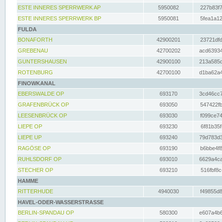
ESTE INNERES SPERRWERK AP
5950082
227b83f7
ESTE INNERES SPERRWERK BP
5950081
5fea1a12
FULDA
BONAFORTH
42900201
23721dfd
GREBENAU
42700202
acd63934
GUNTERSHAUSEN
42900100
213a585d
ROTENBURG
42700100
d1ba62a4
FINOWKANAL
EBERSWALDE OP
693170
3cd46cc7
GRAFENBRÜCK OP
693050
547422fb
LEESENBRÜCK OP
693030
f099ce74
LIEPE OP
693230
6f81b35f
LIEPE UP
693240
79d783d3
RAGÖSE OP
693190
b6bbe4f8
RUHLSDORF OP
693010
6629a4ca
STECHER OP
693210
516fbf8c
HAMME
RITTERHUDE
4940030
f49855d8
HAVEL-ODER-WASSERSTRASSE
BERLIN-SPANDAU OP
580300
e607a4b6