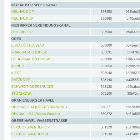
NEUHAUSER SPEISEKANAL
NEUHAUS OP
585850
963bdc26
NEUHAUS UP
585860
bf48cefd
NIEGRIPPER VERBINDUNGSKANAL
NIEGRIPP BP
587500
e506460f
ODER
EISENHÜTTENSTADT
603000
8675aa70
FRANKFURT1 (ODER)
603031
bffdf7f2
HOHENSAATEN-FINOW
603080
f7a639a4
KIENITZ
603050
6298a8f9
KIETZ
603040
16258271
RATZDORF
603140
ca3f535b
SCHWEDT-ODERBRÜCKE
603130
e28babaa
STÜTZKOW
603100
30bff0df
ORANIENBURGER HAVEL
OHV KM 3.014 (HOCHSPANNUNG)
580271
eea7e3dc
OHv km 1.467 (Blaues Wunder)
580272
8b51c505
OBERE HAVEL-WASSERSTRASSE
BISCHOFSWERDER OP
581520
16a780aa
BISCHOFSWERDER UP
581530
74134dc6