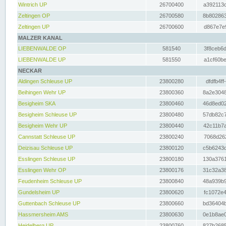
Wintrich UP
26700400
a392113c
Zeltingen OP
26700580
8b802863
Zeltingen UP
26700600
d867e7e9
MALZER KANAL
LIEBENWALDE OP
581540
3f8ceb6d
LIEBENWALDE UP
581550
a1cf60be
NECKAR
Aldingen Schleuse UP
23800280
dfdfb4ff
Beihingen Wehr UP
23800360
8a2e3048
Besigheim SKA
23800460
46d8ed02
Besigheim Schleuse UP
23800480
57db82c7
Besigheim Wehr UP
23800440
42c11b7a
Cannstatt Schleuse UP
23800240
7068d262
Deizisau Schleuse UP
23800120
c5b6243d
Esslingen Schleuse UP
23800180
130a3761
Esslingen Wehr OP
23800176
31c32a38
Feudenheim Schleuse UP
23800840
48a939b9
Gundelsheim UP
23800620
fc1072e4
Guttenbach Schleuse UP
23800660
bd36404b
Hassmersheim AMS
23800630
0e1b8ae0
Heidelberg UP
23800760
827b2685