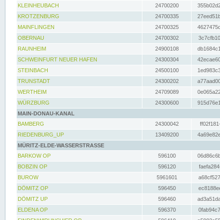
KLEINHEUBACH
24700200
355b02d2
KROTZENBURG
24700335
27eed51b
MAINFLINGEN
24700325
4627475d
OBERNAU
24700302
3c7cfb10
RAUNHEIM
24900108
db1684c1
SCHWEINFURT NEUER HAFEN
24300304
42ecae60
STEINBACH
24500100
1ed983c3
TRUNSTADT
24300202
a77aad00
WERTHEIM
24709089
0e065a22
WÜRZBURG
24300600
915d76e1
MAIN-DONAU-KANAL
BAMBERG
24300042
ff02f181
RIEDENBURG_UP
13409200
4a69e82e
MÜRITZ-ELDE-WASSERSTRASSE
BARKOW OP
596100
06d86c6b
BOBZIN OP
596120
faefa284
BUROW
5961601
a68cf527
DÖMITZ OP
596450
ec8188ee
DÖMITZ UP
596460
ad3a51da
ELDENA OP
596370
0fab94c7