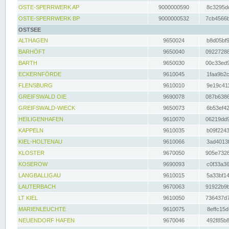
OSTE-SPERRWERK AP
9000000590
8c3295dc
OSTE-SPERRWERK BP
9000000532
7cb4566b
OSTSEE
ALTHAGEN
9650024
b8d05bf9
BARHÖFT
9650040
09227288
BARTH
9650030
00c33ed9
ECKERNFÖRDE
9610045
1faa9b2c
FLENSBURG
9610010
9e19c411
GREIFSWALD OIE
9690078
087b6386
GREIFSWALD-WIECK
9650073
6b53ef42
HEILIGENHAFEN
9610070
06219dd9
KAPPELN
9610035
b09f2243
KIEL-HOLTENAU
9610066
3ad4013f
KLOSTER
9670050
905e7328
KOSEROW
9690093
c0f33a36
LANGBALLIGAU
9610015
5a33bf14
LAUTERBACH
9670063
91922b9b
LT KIEL
9610050
736437d7
MARIENLEUCHTE
9610075
8effc15d
NEUENDORF HAFEN
9670046
492f85b8