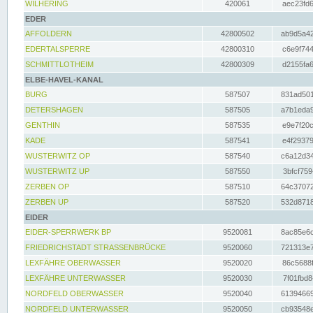
WILHERING
420061
aec23fd6
EDER
AFFOLDERN
42800502
ab9d5a42
EDERTALSPERRE
42800310
c6e9f744
SCHMITTLOTHEIM
42800309
d2155fa6
ELBE-HAVEL-KANAL
BURG
587507
831ad501
DETERSHAGEN
587505
a7b1eda9
GENTHIN
587535
e9e7f20c
KADE
587541
e4f29379
WUSTERWITZ OP
587540
c6a12d34
WUSTERWITZ UP
587550
3bfcf759
ZERBEN OP
587510
64c37072
ZERBEN UP
587520
532d8718
EIDER
EIDER-SPERRWERK BP
9520081
8ac85e6c
FRIEDRICHSTADT STRASSENBRÜCKE
9520060
721313e7
LEXFÄHRE OBERWASSER
9520020
86c5688f
LEXFÄHRE UNTERWASSER
9520030
7f01fbd8
NORDFELD OBERWASSER
9520040
61394669
NORDFELD UNTERWASSER
9520050
cb93548e