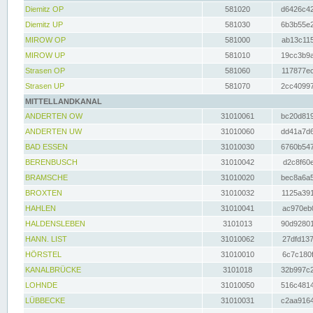
Diemitz OP
581020
d6426c42
Diemitz UP
581030
6b3b55e2
MIROW OP
581000
ab13c115
MIROW UP
581010
19cc3b9a
Strasen OP
581060
117877ec
Strasen UP
581070
2cc40997
MITTELLANDKANAL
ANDERTEN OW
31010061
bc20d819
ANDERTEN UW
31010060
dd41a7d6
BAD ESSEN
31010030
6760b547
BERENBUSCH
31010042
d2c8f60e
BRAMSCHE
31010020
bec8a6a5
BROXTEN
31010032
1125a391
HAHLEN
31010041
ac970eb0
HALDENSLEBEN
3101013
90d92801
HANN. LIST
31010062
27dfd137
HÖRSTEL
31010010
6c7c180f
KANALBRÜCKE
3101018
32b997c2
LOHNDE
31010050
516c4814
LÜBBECKE
31010031
c2aa9164