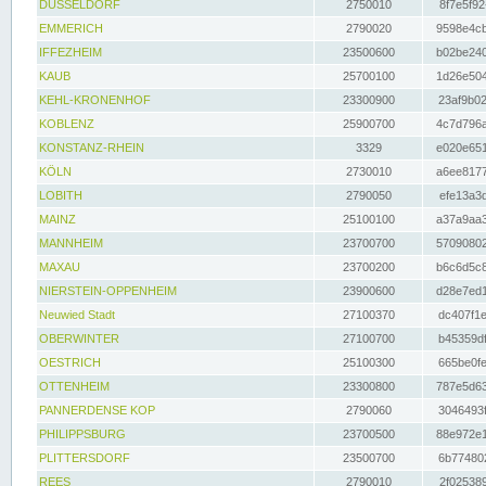
DÜSSELDORF
2750010
8f7e5f92
EMMERICH
2790020
9598e4cb
IFFEZHEIM
23500600
b02be240
KAUB
25700100
1d26e504
KEHL-KRONENHOF
23300900
23af9b02
KOBLENZ
25900700
4c7d796a
KONSTANZ-RHEIN
3329
e020e651
KÖLN
2730010
a6ee8177
LOBITH
2790050
efe13a3d
MAINZ
25100100
a37a9aa3
MANNHEIM
23700700
57090802
MAXAU
23700200
b6c6d5c8
NIERSTEIN-OPPENHEIM
23900600
d28e7ed1
Neuwied Stadt
27100370
dc407f1e
OBERWINTER
27100700
b45359df
OESTRICH
25100300
665be0fe
OTTENHEIM
23300800
787e5d63
PANNERDENSE KOP
2790060
3046493f
PHILIPPSBURG
23700500
88e972e1
PLITTERSDORF
23500700
6b774802
REES
2790010
2f025389