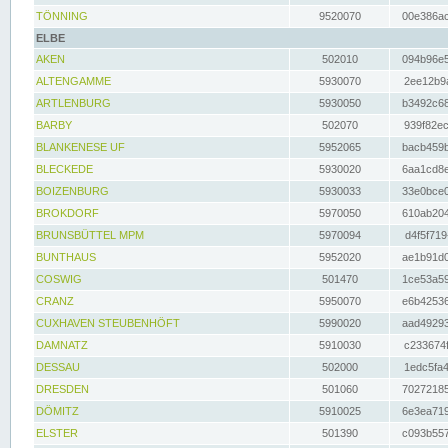
TÖNNING
9520070
00e386ac
ELBE
AKEN
502010
094b96e5
ALTENGAMME
5930070
2ee12b9a
ARTLENBURG
5930050
b3492c68
BARBY
502070
939f82ec
BLANKENESE UF
5952065
bacb459b
BLECKEDE
5930020
6aa1cd8e
BOIZENBURG
5930033
33e0bce0
BROKDORF
5970050
610ab204
BRUNSBÜTTEL MPM
5970094
d4f5f719
BUNTHAUS
5952020
ae1b91d0
COSWIG
501470
1ce53a59
CRANZ
5950070
e6b42536
CUXHAVEN STEUBENHÖFT
5990020
aad49293
DAMNATZ
5910030
c233674f
DESSAU
502000
1edc5fa4
DRESDEN
501060
70272185
DÖMITZ
5910025
6e3ea719
ELSTER
501390
c093b557