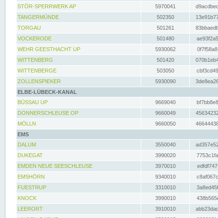
STÖR-SPERRWERK AP
5970041
d9acdbec
TANGERMÜNDE
502350
13e91b77
TORGAU
501261
83bbaedb
VOCKERODE
501480
ae93f2a5
WEHR GEESTHACHT UP
5930062
0f7f58a8
WITTENBERG
501420
070b1eb4
WITTENBERGE
503050
cbf3cd49
ZOLLENSPIEKER
5930090
3de8ea26
ELBE-LÜBECK-KANAL
BÜSSAU UP
9669040
bf7bb8e8
DONNERSCHLEUSE OP
9660049
45634232
MÖLLN
9660050
46644438
EMS
DALUM
3550040
ad357e52
DUKEGAT
3990020
7753c1fa
EMDEN NEUE SEESCHLEUSE
3970010
edfdf747
EMSHÖRN
9340010
c8af067c
FUESTRUP
3310010
3a8ed45f
KNOCK
3990010
438b565e
LEERORT
3910010
abb23dad