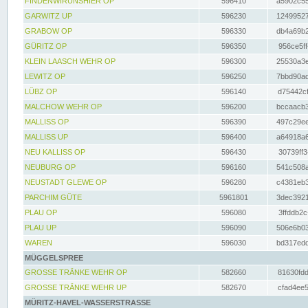
FINDENWIRUNSHIER OP
596410
a5902c55
GARWITZ UP
596230
12499527
GRABOW OP
596330
db4a69b2
GÜRITZ OP
596350
956ce5ff
KLEIN LAASCH WEHR OP
596300
25530a3e
LEWITZ OP
596250
7bbd90ad
LÜBZ OP
596140
d75442cf
MALCHOW WEHR OP
596200
bccaacb3
MALLISS OP
596390
497c29ee
MALLISS UP
596400
a64918a6
NEU KALLISS OP
596430
30739ff3
NEUBURG OP
596160
541c508a
NEUSTADT GLEWE OP
596280
c4381eb3
PARCHIM GÜTE
5961801
3dec3921
PLAU OP
596080
3ffddb2c
PLAU UP
596090
506e6b03
WAREN
596030
bd317edd
MÜGGELSPREE
GROSSE TRÄNKE WEHR OP
582660
81630fdd
GROSSE TRÄNKE WEHR UP
582670
cfad4ee5
MÜRITZ-HAVEL-WASSERSTRASSE