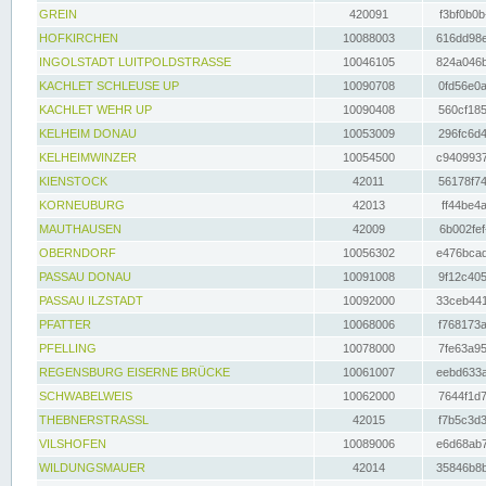
GREIN
420091
f3bf0b0b
HOFKIRCHEN
10088003
616dd98e
INGOLSTADT LUITPOLDSTRASSE
10046105
824a046b
KACHLET SCHLEUSE UP
10090708
0fd56e0a
KACHLET WEHR UP
10090408
560cf185
KELHEIM DONAU
10053009
296fc6d4
KELHEIMWINZER
10054500
c9409937
KIENSTOCK
42011
56178f74
KORNEUBURG
42013
ff44be4a
MAUTHAUSEN
42009
6b002fef
OBERNDORF
10056302
e476bcad
PASSAU DONAU
10091008
9f12c405
PASSAU ILZSTADT
10092000
33ceb441
PFATTER
10068006
f768173a
PFELLING
10078000
7fe63a95
REGENSBURG EISERNE BRÜCKE
10061007
eebd633a
SCHWABELWEIS
10062000
7644f1d7
THEBNERSTRASSL
42015
f7b5c3d3
VILSHOFEN
10089006
e6d68ab7
WILDUNGSMAUER
42014
35846b8b