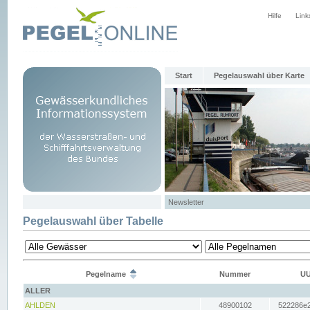
Hilfe
Link
Start
Pegelauswahl über Karte
Newsletter
Pegelauswahl über Tabelle
Pegelname
Nummer
UU
ALLER
AHLDEN
48900102
522286e2