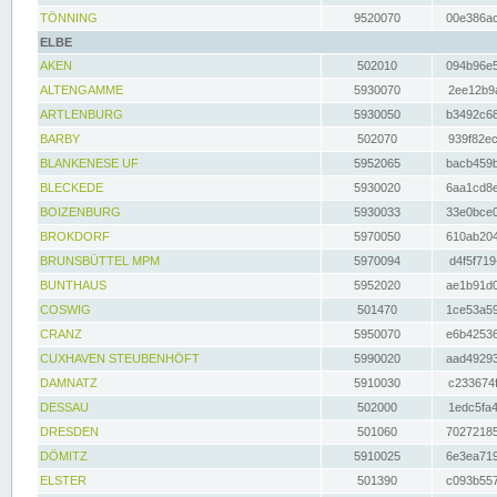
TÖNNING
9520070
00e386ac
ELBE
AKEN
502010
094b96e5
ALTENGAMME
5930070
2ee12b9a
ARTLENBURG
5930050
b3492c68
BARBY
502070
939f82ec
BLANKENESE UF
5952065
bacb459b
BLECKEDE
5930020
6aa1cd8e
BOIZENBURG
5930033
33e0bce0
BROKDORF
5970050
610ab204
BRUNSBÜTTEL MPM
5970094
d4f5f719
BUNTHAUS
5952020
ae1b91d0
COSWIG
501470
1ce53a59
CRANZ
5950070
e6b42536
CUXHAVEN STEUBENHÖFT
5990020
aad49293
DAMNATZ
5910030
c233674f
DESSAU
502000
1edc5fa4
DRESDEN
501060
70272185
DÖMITZ
5910025
6e3ea719
ELSTER
501390
c093b557