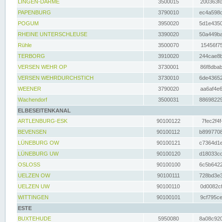
LINGEN-DARME
3500015
200363fc
PAPENBURG
3790010
ec4a598d
POGUM
3950020
5d1e4350
RHEINE UNTERSCHLEUSE
3390020
50a449ba
Rühle
3500070
15456f75
TERBORG
3910020
244cae8b
VERSEN WEHR OP
3730001
86f8dbab
VERSEN WEHRDURCHSTICH
3730010
6de43652
WEENER
3790020
aa6af4e6
Wachendorf
3500031
88698229
ELBESEITENKANAL
ARTLENBURG-ESK
90100122
7fec2f4f
BEVENSEN
90100112
b8997708
LÜNEBURG OW
90100121
c7364d1e
LÜNEBURG UW
90100120
d18033cd
OSLOSS
90100100
6c5b6422
UELZEN OW
90100111
728bd3e3
UELZEN UW
90100110
0d0082cf
WITTINGEN
90100101
9cf795ce
ESTE
BUXTEHUDE
5950080
8a08c920