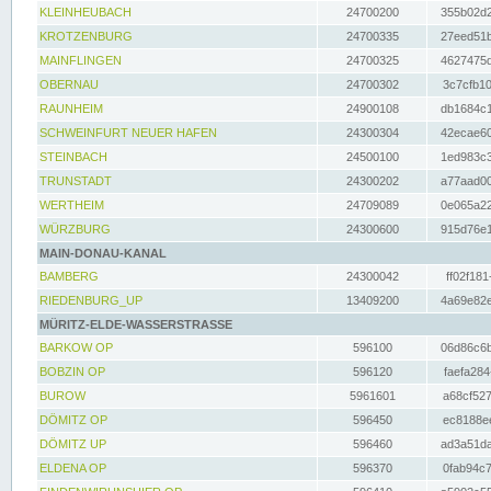
KLEINHEUBACH
24700200
355b02d2
KROTZENBURG
24700335
27eed51b
MAINFLINGEN
24700325
4627475d
OBERNAU
24700302
3c7cfb10
RAUNHEIM
24900108
db1684c1
SCHWEINFURT NEUER HAFEN
24300304
42ecae60
STEINBACH
24500100
1ed983c3
TRUNSTADT
24300202
a77aad00
WERTHEIM
24709089
0e065a22
WÜRZBURG
24300600
915d76e1
MAIN-DONAU-KANAL
BAMBERG
24300042
ff02f181
RIEDENBURG_UP
13409200
4a69e82e
MÜRITZ-ELDE-WASSERSTRASSE
BARKOW OP
596100
06d86c6b
BOBZIN OP
596120
faefa284
BUROW
5961601
a68cf527
DÖMITZ OP
596450
ec8188ee
DÖMITZ UP
596460
ad3a51da
ELDENA OP
596370
0fab94c7