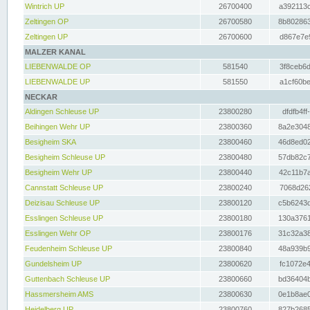
Wintrich UP
26700400
a392113c
Zeltingen OP
26700580
8b802863
Zeltingen UP
26700600
d867e7e9
MALZER KANAL
LIEBENWALDE OP
581540
3f8ceb6d
LIEBENWALDE UP
581550
a1cf60be
NECKAR
Aldingen Schleuse UP
23800280
dfdfb4ff
Beihingen Wehr UP
23800360
8a2e3048
Besigheim SKA
23800460
46d8ed02
Besigheim Schleuse UP
23800480
57db82c7
Besigheim Wehr UP
23800440
42c11b7a
Cannstatt Schleuse UP
23800240
7068d262
Deizisau Schleuse UP
23800120
c5b6243d
Esslingen Schleuse UP
23800180
130a3761
Esslingen Wehr OP
23800176
31c32a38
Feudenheim Schleuse UP
23800840
48a939b9
Gundelsheim UP
23800620
fc1072e4
Guttenbach Schleuse UP
23800660
bd36404b
Hassmersheim AMS
23800630
0e1b8ae0
Heidelberg UP
23800760
827b2685