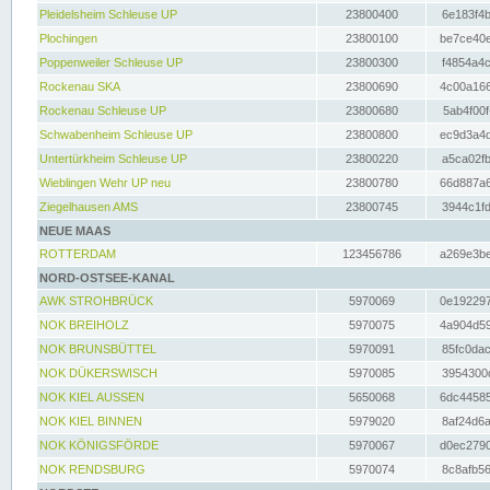
Pleidelsheim Schleuse UP
23800400
6e183f4b
Plochingen
23800100
be7ce40e
Poppenweiler Schleuse UP
23800300
f4854a4c
Rockenau SKA
23800690
4c00a166
Rockenau Schleuse UP
23800680
5ab4f00f
Schwabenheim Schleuse UP
23800800
ec9d3a4d
Untertürkheim Schleuse UP
23800220
a5ca02fb
Wieblingen Wehr UP neu
23800780
66d887a6
Ziegelhausen AMS
23800745
3944c1fd
NEUE MAAS
ROTTERDAM
123456786
a269e3be
NORD-OSTSEE-KANAL
AWK STROHBRÜCK
5970069
0e192297
NOK BREIHOLZ
5970075
4a904d59
NOK BRUNSBÜTTEL
5970091
85fc0dac
NOK DÜKERSWISCH
5970085
3954300d
NOK KIEL AUSSEN
5650068
6dc44585
NOK KIEL BINNEN
5979020
8af24d6a
NOK KÖNIGSFÖRDE
5970067
d0ec2790
NOK RENDSBURG
5970074
8c8afb56