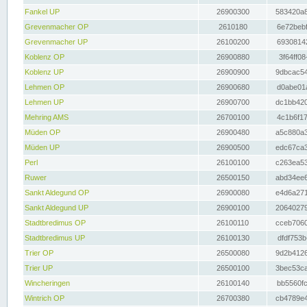
Fankel UP
26900300
583420a8
Grevenmacher OP
2610180
6e72bebf
Grevenmacher UP
26100200
69308142
Koblenz OP
26900880
3f64ff08
Koblenz UP
26900900
9dbcac54
Lehmen OP
26900680
d0abe01a
Lehmen UP
26900700
dc1bb420
Mehring AMS
26700100
4c1b6f17
Müden OP
26900480
a5c880a3
Müden UP
26900500
edc67ca3
Perl
26100100
c263ea53
Ruwer
26500150
abd34ee6
Sankt Aldegund OP
26900080
e4d6a271
Sankt Aldegund UP
26900100
20640279
Stadtbredimus OP
26100110
cceb7060
Stadtbredimus UP
26100130
dfdf753b
Trier OP
26500080
9d2b4126
Trier UP
26500100
3bec53ca
Wincheringen
26100140
bb5560fc
Wintrich OP
26700380
cb4789e4