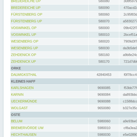
BREDEREICHE OP
580080
308f5979
BREDEREICHE UP
580090
470acd2a
FÜRSTENBERG OP
580060
2c95f83d
FÜRSTENBERG UP
580070
a5830277
VOßWINKEL OP
580000
09b422f7
VOßWINKEL UP
580010
2bcef51a
WESENBERG OP
580020
7909d3f7
WESENBERG UP
580030
da3b5de9
ZEHDENICK OP
580160
a9b8e24c
ZEHDENICK UP
580170
721d7dbf
ORKE
DALWIGKSTHAL
42840453
f0f78cc4
KLEINES HAFF
KARLSHAGEN
9690085
f53bb77f
KARNIN
9690084
da893bbd
UECKERMÜNDE
9690088
c1588dcc
WOLGAST
9650080
b327e35c
OSTE
BELUM
5980060
a9e93be0
BREMERVÖRDE UW
5980010
cf8a3ea2
HECHTHAUSEN
5980030
e5e02890