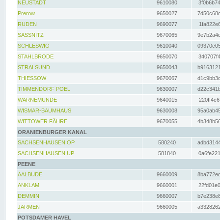
NEUSTADT
9610080
3f0b6b74
Prerow
9650027
7d50c68c
RUDEN
9690077
1fa822e6
SASSNITZ
9670065
9e7b2a4d
SCHLESWIG
9610040
09370c05
STAHLBRODE
9650070
340707f4
STRALSUND
9650043
b9163121
THIESSOW
9670067
d1c9bb3c
TIMMENDORF POEL
9630007
d22c341b
WARNEMÜNDE
9640015
220ff4c6
WISMAR-BAUMHAUS
9630008
95a0ab45
WITTOWER FÄHRE
9670055
4b348b56
ORANIENBURGER KANAL
SACHSENHAUSEN OP
580240
adbd3144
SACHSENHAUSEN UP
581840
0a6fe221
PEENE
AALBUDE
9660009
8ba772ed
ANKLAM
9660001
22fd01e0
DEMMIN
9660007
b7e238e8
JARMEN
9660005
a3328262
POTSDAMER HAVEL