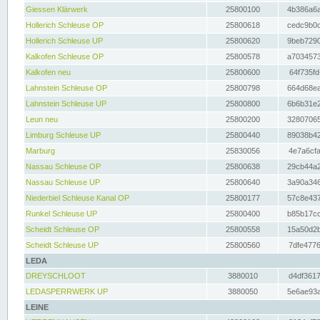
Giessen Klärwerk
25800100
4b386a6a
Hollerich Schleuse OP
25800618
cedc9b0c
Hollerich Schleuse UP
25800620
9beb7290
Kalkofen Schleuse OP
25800578
a7034573
Kalkofen neu
25800600
64f735fd
Lahnstein Schleuse OP
25800798
664d68ea
Lahnstein Schleuse UP
25800800
6b6b31e2
Leun neu
25800200
32807065
Limburg Schleuse UP
25800440
89038b42
Marburg
25830056
4e7a6cfa
Nassau Schleuse OP
25800638
29cb44a2
Nassau Schleuse UP
25800640
3a90a346
Niederbiel Schleuse Kanal OP
25800177
57c8e437
Runkel Schleuse UP
25800400
b85b17cc
Scheidt Schleuse OP
25800558
15a50d2b
Scheidt Schleuse UP
25800560
7dfe4776
LEDA
DREYSCHLOOT
3880010
d4df3617
LEDASPERRWERK UP
3880050
5e6ae93a
LEINE