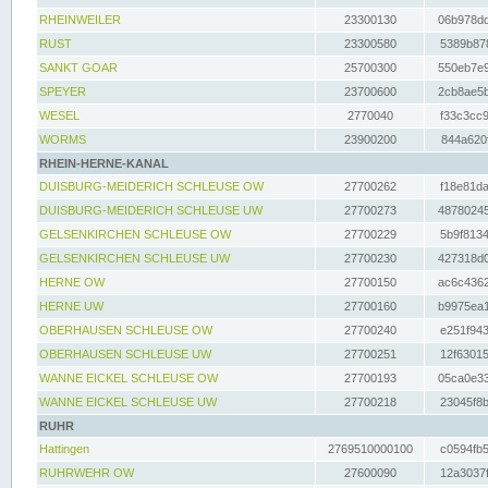
RHEINWEILER
23300130
06b978dd
RUST
23300580
5389b878
SANKT GOAR
25700300
550eb7e9
SPEYER
23700600
2cb8ae5b
WESEL
2770040
f33c3cc9
WORMS
23900200
844a620f
RHEIN-HERNE-KANAL
DUISBURG-MEIDERICH SCHLEUSE OW
27700262
f18e81da
DUISBURG-MEIDERICH SCHLEUSE UW
27700273
48780245
GELSENKIRCHEN SCHLEUSE OW
27700229
5b9f8134
GELSENKIRCHEN SCHLEUSE UW
27700230
427318d0
HERNE OW
27700150
ac6c4362
HERNE UW
27700160
b9975ea1
OBERHAUSEN SCHLEUSE OW
27700240
e251f943
OBERHAUSEN SCHLEUSE UW
27700251
12f63015
WANNE EICKEL SCHLEUSE OW
27700193
05ca0e33
WANNE EICKEL SCHLEUSE UW
27700218
23045f8b
RUHR
Hattingen
2769510000100
c0594fb5
RUHRWEHR OW
27600090
12a3037f