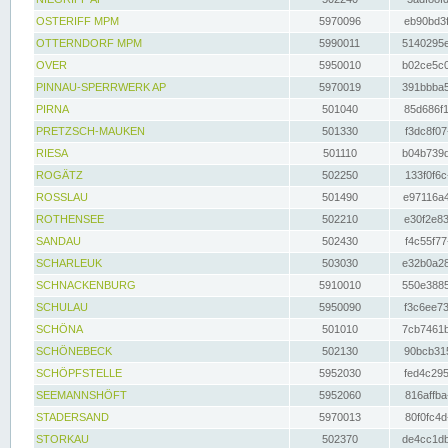
OSTERIFF MPM
5970096
eb90bd3f
OTTERNDORF MPM
5990011
5140295e
OVER
5950010
b02ce5c0
PINNAU-SPERRWERK AP
5970019
391bbba5
PIRNA
501040
85d686f1
PRETZSCH-MAUKEN
501330
f3dc8f07
RIESA
501110
b04b739d
ROGÄTZ
502250
133f0f6c
ROSSLAU
501490
e97116a4
ROTHENSEE
502210
e30f2e83
SANDAU
502430
f4c55f77
SCHARLEUK
503030
e32b0a28
SCHNACKENBURG
5910010
550e3885
SCHULAU
5950090
f3c6ee73
SCHÖNA
501010
7cb7461b
SCHÖNEBECK
502130
90bcb315
SCHÖPFSTELLE
5952030
fed4c295
SEEMANNSHÖFT
5952060
816affba
STADERSAND
5970013
80f0fc4d
STORKAU
502370
de4cc1db