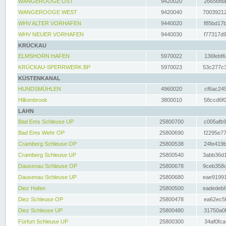
WANGEROOGE OST
9420020
26656fda
WANGEROOGE WEST
9420040
70039212
WHV ALTER VORHAFEN
9440020
f85bd17b
WHV NEUER VORHAFEN
9440030
f77317d9
KRÜCKAU
ELMSHORN HAFEN
5970022
136febf6
KRÜCKAU-SPERRWERK BP
5970023
53c277c3
KÜSTENKANAL
HUNDSMÜHLEN
4960020
cf6ac249
Hilkenbrook
3800010
58ccd6f0
LAHN
Bad Ems Schleuse UP
25800700
c005afb9
Bad Ems Wehr OP
25800690
f2295e77
Cramberg Schleuse OP
25800538
24fe419b
Cramberg Schleuse UP
25800540
3abb36d1
Dausenau Schleuse OP
25800678
9ceb358c
Dausenau Schleuse UP
25800680
eae91991
Diez Hafen
25800500
eadedeb6
Diez Schleuse OP
25800478
ea62ec5f
Diez Schleuse UP
25800480
31750a0f
Fürfurt Schleuse UP
25800300
34af0fca