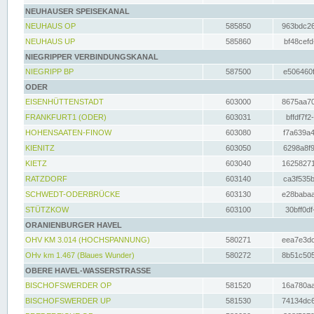
NEUHAUSER SPEISEKANAL
NEUHAUS OP
585850
963bdc26
NEUHAUS UP
585860
bf48cefd
NIEGRIPPER VERBINDUNGSKANAL
NIEGRIPP BP
587500
e506460f
ODER
EISENHÜTTENSTADT
603000
8675aa70
FRANKFURT1 (ODER)
603031
bffdf7f2
HOHENSAATEN-FINOW
603080
f7a639a4
KIENITZ
603050
6298a8f9
KIETZ
603040
16258271
RATZDORF
603140
ca3f535b
SCHWEDT-ODERBRÜCKE
603130
e28babaa
STÜTZKOW
603100
30bff0df
ORANIENBURGER HAVEL
OHV KM 3.014 (HOCHSPANNUNG)
580271
eea7e3dc
OHv km 1.467 (Blaues Wunder)
580272
8b51c505
OBERE HAVEL-WASSERSTRASSE
BISCHOFSWERDER OP
581520
16a780aa
BISCHOFSWERDER UP
581530
74134dc6