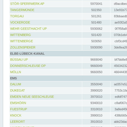
STÖR-SPERRWERK AP
5970041
d9acdbec
TANGERMÜNDE
502350
13e91b77
TORGAU
501261
83bbaedb
VOCKERODE
501480
ae93f2a5
WEHR GEESTHACHT UP
5930062
0f7f58a8
WITTENBERG
501420
070b1eb4
WITTENBERGE
503050
cbf3cd49
ZOLLENSPIEKER
5930090
3de8ea26
ELBE-LÜBECK-KANAL
BÜSSAU UP
9669040
bf7bb8e8
DONNERSCHLEUSE OP
9660049
45634232
MÖLLN
9660050
46644438
EMS
DALUM
3550040
ad357e52
DUKEGAT
3990020
7753c1fa
EMDEN NEUE SEESCHLEUSE
3970010
edfdf747
EMSHÖRN
9340010
c8af067c
FUESTRUP
3310010
3a8ed45f
KNOCK
3990010
438b565e
LEERORT
3910010
abb23dad