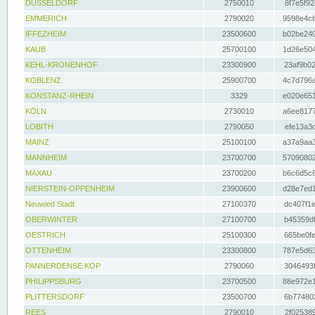
DÜSSELDORF
2750010
8f7e5f92
EMMERICH
2790020
9598e4cb
IFFEZHEIM
23500600
b02be240
KAUB
25700100
1d26e504
KEHL-KRONENHOF
23300900
23af9b02
KOBLENZ
25900700
4c7d796a
KONSTANZ-RHEIN
3329
e020e651
KÖLN
2730010
a6ee8177
LOBITH
2790050
efe13a3d
MAINZ
25100100
a37a9aa3
MANNHEIM
23700700
57090802
MAXAU
23700200
b6c6d5c8
NIERSTEIN-OPPENHEIM
23900600
d28e7ed1
Neuwied Stadt
27100370
dc407f1e
OBERWINTER
27100700
b45359df
OESTRICH
25100300
665be0fe
OTTENHEIM
23300800
787e5d63
PANNERDENSE KOP
2790060
3046493f
PHILIPPSBURG
23700500
88e972e1
PLITTERSDORF
23500700
6b774802
REES
2790010
2f025389