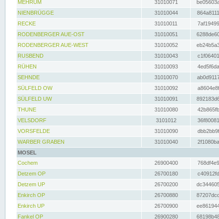
MEHRUM
31010071
be05603a
NIENBRÜGGE
31010044
864a8111
RECKE
31010011
7af19499
RODENBERGER AUE-OST
31010051
6288de60
RODENBERGER AUE-WEST
31010052
eb24b5a3
RUSBEND
31010043
c1f06401
RÜHEN
31010093
4ed5f6da
SEHNDE
31010070
ab0d9117
SÜLFELD OW
31010092
a8604e8f
SÜLFELD UW
31010091
892183d6
THUNE
31010080
42b865fb
VELSDORF
3101012
36f80081
VORSFELDE
31010090
dbb2bb9f
WARBER GRABEN
31010040
2f1080ba
MOSEL
Cochem
26900400
768df4e9
Detzem OP
26700180
c40912fd
Detzem UP
26700200
dc344605
Enkirch OP
26700880
87207dcd
Enkirch UP
26700900
ee861944
Fankel OP
26900280
68198b48