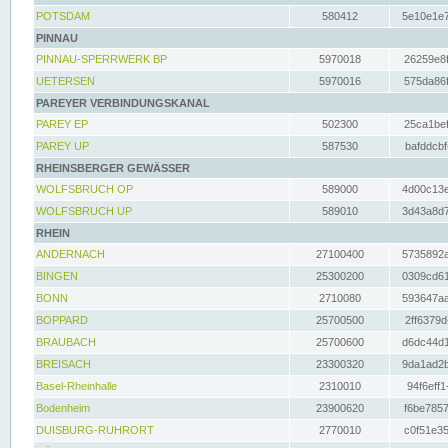
POTSDAM
580412
5e10e1e7
PINNAU
PINNAU-SPERRWERK BP
5970018
26259e8f
UETERSEN
5970016
575da86f
PAREYER VERBINDUNGSKANAL
PAREY EP
502300
25ca1bef
PAREY UP
587530
bafddcbf
RHEINSBERGER GEWÄSSER
WOLFSBRUCH OP
589000
4d00c13e
WOLFSBRUCH UP
589010
3d43a8d7
RHEIN
ANDERNACH
27100400
5735892a
BINGEN
25300200
0309cd61
BONN
2710080
593647aa
BOPPARD
25700500
2ff6379d
BRAUBACH
25700600
d6dc44d1
BREISACH
23300320
9da1ad2b
Basel-Rheinhalle
2310010
94f6eff1
Bodenheim
23900620
f6be7857
DUISBURG-RUHRORT
2770010
c0f51e35