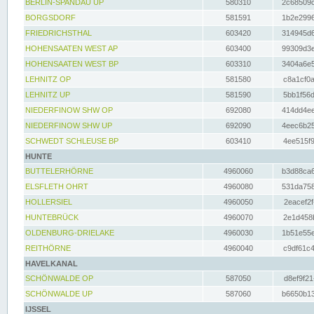
BERLIN-SPANDAU UP
580310
2c68509c
BORGSDORF
581591
1b2e2996
FRIEDRICHSTHAL
603420
314945d6
HOHENSAATEN WEST AP
603400
99309d3e
HOHENSAATEN WEST BP
603310
3404a6e5
LEHNITZ OP
581580
c8a1cf0a
LEHNITZ UP
581590
5bb1f56d
NIEDERFINOW SHW OP
692080
414dd4ee
NIEDERFINOW SHW UP
692090
4eec6b25
SCHWEDT SCHLEUSE BP
603410
4ee515f9
HUNTE
BUTTELERHÖRNE
4960060
b3d88ca6
ELSFLETH OHRT
4960080
531da758
HOLLERSIEL
4960050
2eacef2f
HUNTEBRÜCK
4960070
2e1d458b
OLDENBURG-DRIELAKE
4960030
1b51e55e
REITHÖRNE
4960040
c9df61c4
HAVELKANAL
SCHÖNWALDE OP
587050
d8ef9f21
SCHÖNWALDE UP
587060
b6650b13
IJSSEL