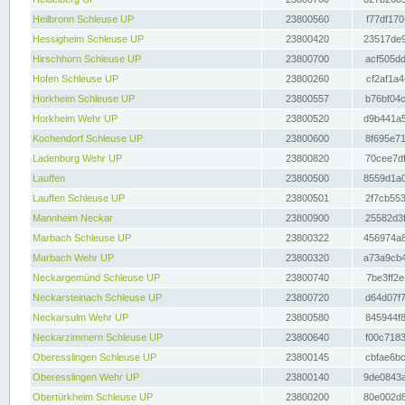
Heilbronn Schleuse UP
23800560
f77df170
Hessigheim Schleuse UP
23800420
23517de9
Hirschhorn Schleuse UP
23800700
acf505dd
Hofen Schleuse UP
23800260
cf2af1a4
Horkheim Schleuse UP
23800557
b76bf04c
Horkheim Wehr UP
23800520
d9b441a5
Kochendorf Schleuse UP
23800600
8f695e71
Ladenburg Wehr UP
23800820
70cee7df
Lauffen
23800500
8559d1a0
Lauffen Schleuse UP
23800501
2f7cb553
Mannheim Neckar
23800900
25582d3f
Marbach Schleuse UP
23800322
456974a8
Marbach Wehr UP
23800320
a73a9cb4
Neckargemünd Schleuse UP
23800740
7be3ff2e
Neckarsteinach Schleuse UP
23800720
d64d07f7
Neckarsulm Wehr UP
23800580
845944f8
Neckarzimmern Schleuse UP
23800640
f00c7183
Oberesslingen Schleuse UP
23800145
cbfae6bc
Oberesslingen Wehr UP
23800140
9de0843a
Obertürkheim Schleuse UP
23800200
80e002d8