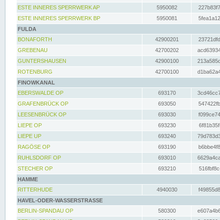
ESTE INNERES SPERRWERK AP
5950082
227b83f7
ESTE INNERES SPERRWERK BP
5950081
5fea1a12
FULDA
BONAFORTH
42900201
23721dfd
GREBENAU
42700202
acd63934
GUNTERSHAUSEN
42900100
213a585d
ROTENBURG
42700100
d1ba62a4
FINOWKANAL
EBERSWALDE OP
693170
3cd46cc7
GRAFENBRÜCK OP
693050
547422fb
LEESENBRÜCK OP
693030
f099ce74
LIEPE OP
693230
6f81b35f
LIEPE UP
693240
79d783d3
RAGÖSE OP
693190
b6bbe4f8
RUHLSDORF OP
693010
6629a4ca
STECHER OP
693210
516fbf8c
HAMME
RITTERHUDE
4940030
f49855d8
HAVEL-ODER-WASSERSTRASSE
BERLIN-SPANDAU OP
580300
e607a4b6