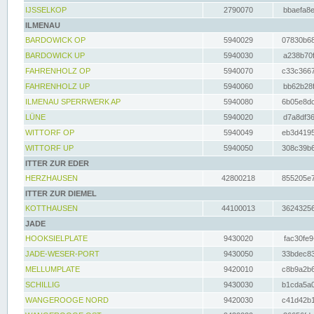
IJSSELKOP
2790070
bbaefa8e
ILMENAU
BARDOWICK OP
5940029
07830b68
BARDOWICK UP
5940030
a238b70f
FAHRENHOLZ OP
5940070
c33c3667
FAHRENHOLZ UP
5940060
bb62b28f
ILMENAU SPERRWERK AP
5940080
6b05e8dc
LÜNE
5940020
d7a8df36
WITTORF OP
5940049
eb3d4195
WITTORF UP
5940050
308c39b6
ITTER ZUR EDER
HERZHAUSEN
42800218
855205e7
ITTER ZUR DIEMEL
KOTTHAUSEN
44100013
36243256
JADE
HOOKSIELPLATE
9430020
fac30fe9
JADE-WESER-PORT
9430050
33bdec83
MELLUMPLATE
9420010
c8b9a2b6
SCHILLIG
9430030
b1cda5a0
WANGEROOGE NORD
9420030
c41d42b1