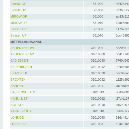
Diemitz OP
581020
d6426c42
Diemitz UP
581030
6b3b55e2
MIROW OP
581000
ab13c115
MIROW UP
581010
19cc3b9a
Strasen OP
581060
117877ec
Strasen UP
581070
2cc40997
MITTELLANDKANAL
ANDERTEN OW
31010061
bc20d819
ANDERTEN UW
31010060
dd41a7d6
BAD ESSEN
31010030
6760b547
BERENBUSCH
31010042
d2c8f60e
BRAMSCHE
31010020
bec8a6a5
BROXTEN
31010032
1125a391
HAHLEN
31010041
ac970eb0
HALDENSLEBEN
3101013
90d92801
HANN. LIST
31010062
27dfd137
HÖRSTEL
31010010
6c7c180f
KANALBRÜCKE
3101018
32b997c2
LOHNDE
31010050
516c4814
LÜBBECKE
31010031
c2aa9164