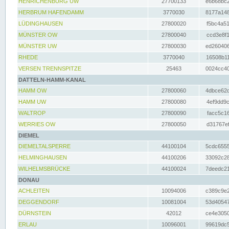
HENRICHENBURG UW
27700133
e6b68bc2
HERBRUM HAFENDAMM
3770030
8177a148
LÜDINGHAUSEN
27800020
f5bc4a51
MÜNSTER OW
27800040
ccd3e8f1
MÜNSTER UW
27800030
ed260406
RHEDE
3770040
16508b11
VERSEN TRENNSPITZE
25463
0024cc40
DATTELN-HAMM-KANAL
HAMM OW
27800060
4dbce62d
HAMM UW
27800080
4ef9dd9c
WALTROP
27800090
facc5c16
WERRIES OW
27800050
d31767ef
DIEMEL
DIEMELTALSPERRE
44100104
5cdc6555
HELMINGHAUSEN
44100206
33092c28
WILHELMSBRÜCKE
44100024
7deedc21
DONAU
ACHLEITEN
10094006
c389c9e2
DEGGENDORF
10081004
53d40547
DÜRNSTEIN
42012
ce4e3050
ERLAU
10096001
99619dc5