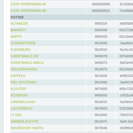
OSTE-SPERRWERK AP
9000000590
8c3295dc
OSTE-SPERRWERK BP
9000000532
7cb4566b
OSTSEE
ALTHAGEN
9650024
b8d05bf9
BARHÖFT
9650040
09227288
BARTH
9650030
00c33ed9
ECKERNFÖRDE
9610045
1faa9b2c
FLENSBURG
9610010
9e19c411
GREIFSWALD OIE
9690078
087b6386
GREIFSWALD-WIECK
9650073
6b53ef42
HEILIGENHAFEN
9610070
06219dd9
KAPPELN
9610035
b09f2243
KIEL-HOLTENAU
9610066
3ad4013f
KLOSTER
9670050
905e7328
KOSEROW
9690093
c0f33a36
LANGBALLIGAU
9610015
5a33bf14
LAUTERBACH
9670063
91922b9b
LT KIEL
9610050
736437d7
MARIENLEUCHTE
9610075
8effc15d
NEUENDORF HAFEN
9670046
492f85b8