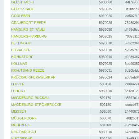
GEESTHACHT
5930060
44f7e955
GLÜCKSTADT
5970035
1f1bbed7
GORLEBEN
5910020
ac507f42
GRAUERORT REEDE
5970026
7398029b
HAMBURG ST. PAULI
5952050
d488c5cc
HAMBURG-HARBURG
5952025
706e5110
HETLINGEN
5970010
599c23b1
HITZACKER
5920010
a26e57c9
HOHNSTORF
5930040
d9289367
KOLLMAR
5970025
3ed90357
KRAUTSAND REEDE
5970031
8c20b4dc
KRÜCKAU-SPERRWERK AP
5970024
a653eb04
LENZEN
503120
c80a4f21
LÜHORT
5960010
8d18d129
MAGDEBURG-BUCKAU
502170
b8567c1e
MAGDEBURG-STROMBRÜCKE
502180
ccccb57f
MEISSEN
501080
24440872
MÜGGENDORF
503070
48f2661f
MÜHLBERG
501160
16b9b4e7
NEU DARCHAU
5930010
67d6e882
NIEGRIPP AP
502240
3adf88fd