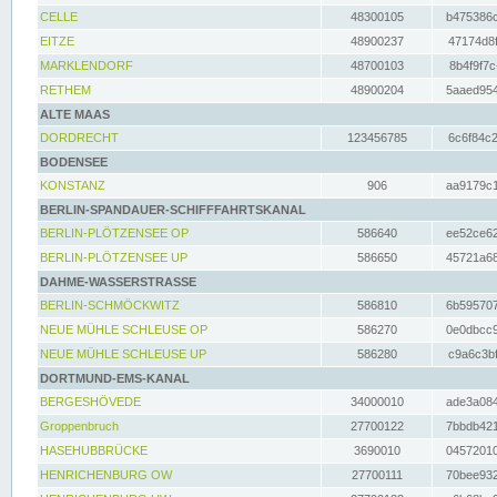
CELLE
48300105
b475386c
EITZE
48900237
47174d8f
MARKLENDORF
48700103
8b4f9f7c
RETHEM
48900204
5aaed954
ALTE MAAS
DORDRECHT
123456785
6c6f84c2
BODENSEE
KONSTANZ
906
aa9179c1
BERLIN-SPANDAUER-SCHIFFFAHRTSKANAL
BERLIN-PLÖTZENSEE OP
586640
ee52ce62
BERLIN-PLÖTZENSEE UP
586650
45721a68
DAHME-WASSERSTRASSE
BERLIN-SCHMÖCKWITZ
586810
6b595707
NEUE MÜHLE SCHLEUSE OP
586270
0e0dbcc9
NEUE MÜHLE SCHLEUSE UP
586280
c9a6c3bf
DORTMUND-EMS-KANAL
BERGESHÖVEDE
34000010
ade3a084
Groppenbruch
27700122
7bbdb421
HASEHUBBRÜCKE
3690010
04572010
HENRICHENBURG OW
27700111
70bee932