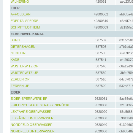
WILHERING
420061
aec23fd6
EDER
AFFOLDERN
42800502
ab9d5a42
EDERTALSPERRE
42800310
c6e9f744
SCHMITTLOTHEIM
42800309
d2155fa6
ELBE-HAVEL-KANAL
BURG
587507
831ad501
DETERSHAGEN
587505
a7b1eda9
GENTHIN
587535
e9e7f20c
KADE
587541
e4f29379
WUSTERWITZ OP
587540
c6a12d34
WUSTERWITZ UP
587550
3bfcf759
ZERBEN OP
587510
64c37072
ZERBEN UP
587520
532d8718
EIDER
EIDER-SPERRWERK BP
9520081
8ac85e6c
FRIEDRICHSTADT STRASSENBRÜCKE
9520060
721313e7
LEXFÄHRE OBERWASSER
9520020
86c5688f
LEXFÄHRE UNTERWASSER
9520030
7f01fbd8
NORDFELD OBERWASSER
9520040
61394669
NORDFELD UNTERWASSER
9520050
cb93548e