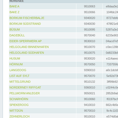
NORDSEE
BAKE A
9510063
e8daa3e2
BAKE Z
9510066
104fdc24
BORKUM FISCHERBALJE
9340020
8727ebfd
BORKUM SÜDSTRAND
9340030
478f21e9
BÜSUM
9510095
5287a3e1
DAGEBÜLL
9570040
6233e901
EIDER-SPERRWERK AP
9530010
04acd7e5
HELGOLAND BINNENHAFEN
9510070
c0ec139b
HELGOLAND SÜDHAFEN
9510075
0d8233b8
HUSUM
9530020
e114aeec
HÖRNUM
9570050
733755fd
LANGEOOG
9390010
a0c1dcb6
LIST AUF SYLT
9570070
5e92d73f
MITTELGRUND
9510132
3ff99b92
NORDERNEY RIFFGAT
9360010
c0244c0e
PELLWORM ANLEGER
9550021
2852b9ab
SCHARHÖRN
9510060
f0197bcf
SPIEKEROOG
9410010
662c4b5e
WITTDÜN
9570010
9c4c11f2
ZEHNERLOCH
9510010
e574d0af