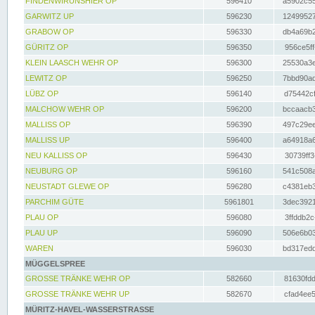
FINDENWIRUNSHIER OP
596410
a5902c55
GARWITZ UP
596230
12499527
GRABOW OP
596330
db4a69b2
GÜRITZ OP
596350
956ce5ff
KLEIN LAASCH WEHR OP
596300
25530a3e
LEWITZ OP
596250
7bbd90ad
LÜBZ OP
596140
d75442cf
MALCHOW WEHR OP
596200
bccaacb3
MALLISS OP
596390
497c29ee
MALLISS UP
596400
a64918a6
NEU KALLISS OP
596430
30739ff3
NEUBURG OP
596160
541c508a
NEUSTADT GLEWE OP
596280
c4381eb3
PARCHIM GÜTE
5961801
3dec3921
PLAU OP
596080
3ffddb2c
PLAU UP
596090
506e6b03
WAREN
596030
bd317edd
MÜGGELSPREE
GROSSE TRÄNKE WEHR OP
582660
81630fdd
GROSSE TRÄNKE WEHR UP
582670
cfad4ee5
MÜRITZ-HAVEL-WASSERSTRASSE