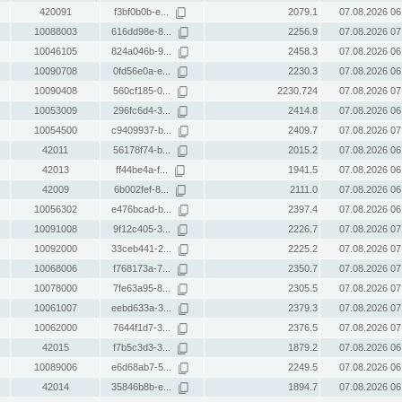
420091
f3bf0b0b-e...
2079.1
07.08.2026 06
10088003
616dd98e-8...
2256.9
07.08.2026 07
10046105
824a046b-9...
2458.3
07.08.2026 06
10090708
0fd56e0a-e...
2230.3
07.08.2026 06
10090408
560cf185-0...
2230.724
07.08.2026 07
10053009
296fc6d4-3...
2414.8
07.08.2026 06
10054500
c9409937-b...
2409.7
07.08.2026 07
42011
56178f74-b...
2015.2
07.08.2026 06
42013
ff44be4a-f...
1941.5
07.08.2026 06
42009
6b002fef-8...
2111.0
07.08.2026 06
10056302
e476bcad-b...
2397.4
07.08.2026 06
10091008
9f12c405-3...
2226.7
07.08.2026 07
10092000
33ceb441-2...
2225.2
07.08.2026 07
10068006
f768173a-7...
2350.7
07.08.2026 07
10078000
7fe63a95-8...
2305.5
07.08.2026 07
10061007
eebd633a-3...
2379.3
07.08.2026 07
10062000
7644f1d7-3...
2376.5
07.08.2026 07
42015
f7b5c3d3-3...
1879.2
07.08.2026 06
10089006
e6d68ab7-5...
2249.5
07.08.2026 06
42014
35846b8b-e...
1894.7
07.08.2026 06