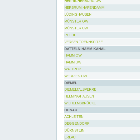
HENRICHENBURG UW
HERBRUM HAFENDAMM
LÜDINGHAUSEN
MÜNSTER OW
MÜNSTER UW
RHEDE
VERSEN TRENNSPITZE
DATTELN-HAMM-KANAL
HAMM OW
HAMM UW
WALTROP
WERRIES OW
DIEMEL
DIEMELTALSPERRE
HELMINGHAUSEN
WILHELMSBRÜCKE
DONAU
ACHLEITEN
DEGGENDORF
DÜRNSTEIN
ERLAU