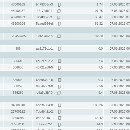
48300105
b475386c-3...
1.74
07.08.2026 07
48900237
47174d8f-1...
107.75
07.08.2026 07
48700103
8b4f9f7c-3...
38.47
07.08.2026 07
48900204
5aaed954-d...
82.32
07.08.2026 07
123456785
6c6f84c2-b...
975.0
07.08.2026 06
906
aa9179c1-1...
0.0
07.08.2026 06
586640
ee52ce62-2...
7.4
07.08.2026 06
586650
45721a68-5...
7.5
07.08.2026 06
586810
6b595707-8...
0.3
07.08.2026 05
586270
0e0dbcc9-0...
9.56
07.08.2026 06
586280
c9a6c3bf-0...
9.4
07.08.2026 06
34000010
ade3a084-8...
108.26
07.08.2026 06
27700122
7bbdb421-2...
07.08.2026 06
3690010
04572010-1...
166.42
07.08.2026 06
27700111
70bee932-1...
14.3
07.08.2026 06