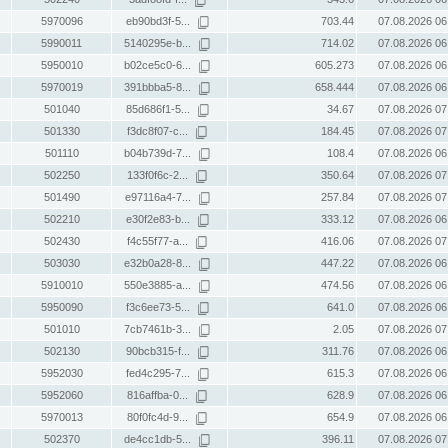
5970096
eb90bd3f-5...
703.44
07.08.2026 06
5990011
5140295e-b...
714.02
07.08.2026 06
5950010
b02ce5c0-6...
605.273
07.08.2026 06
5970019
391bbba5-8...
658.444
07.08.2026 06
501040
85d686f1-5...
34.67
07.08.2026 07
501330
f3dc8f07-c...
184.45
07.08.2026 07
501110
b04b739d-7...
108.4
07.08.2026 06
502250
133f0f6c-2...
350.64
07.08.2026 07
501490
e97116a4-7...
257.84
07.08.2026 07
502210
e30f2e83-b...
333.12
07.08.2026 06
502430
f4c55f77-a...
416.06
07.08.2026 07
503030
e32b0a28-8...
447.22
07.08.2026 06
5910010
550e3885-a...
474.56
07.08.2026 06
5950090
f3c6ee73-5...
641.0
07.08.2026 06
501010
7cb7461b-3...
2.05
07.08.2026 07
502130
90bcb315-f...
311.76
07.08.2026 06
5952030
fed4c295-7...
615.3
07.08.2026 06
5952060
816affba-0...
628.9
07.08.2026 06
5970013
80f0fc4d-9...
654.9
07.08.2026 06
502370
de4cc1db-5...
396.11
07.08.2026 07