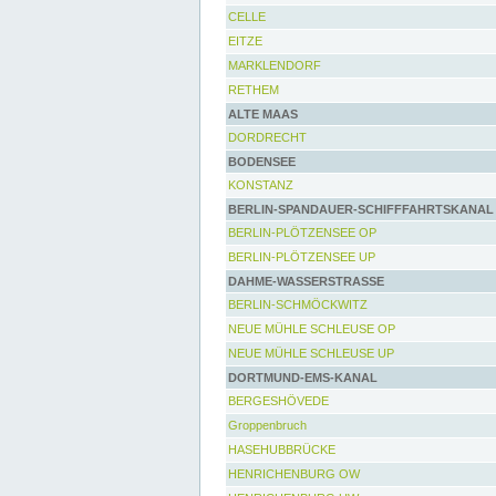
CELLE
EITZE
MARKLENDORF
RETHEM
ALTE MAAS
DORDRECHT
BODENSEE
KONSTANZ
BERLIN-SPANDAUER-SCHIFFFAHRTSKANAL
BERLIN-PLÖTZENSEE OP
BERLIN-PLÖTZENSEE UP
DAHME-WASSERSTRASSE
BERLIN-SCHMÖCKWITZ
NEUE MÜHLE SCHLEUSE OP
NEUE MÜHLE SCHLEUSE UP
DORTMUND-EMS-KANAL
BERGESHÖVEDE
Groppenbruch
HASEHUBBRÜCKE
HENRICHENBURG OW