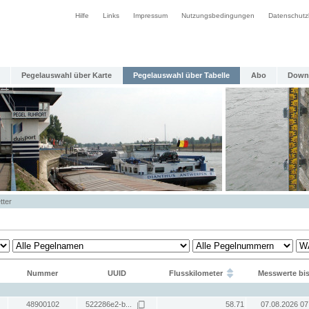
Hilfe
Links
Impressum
Nutzungsbedingungen
Datenschutz
Pegelauswahl über Karte
Pegelauswahl über Tabelle
Abo
Down
tter
Nummer
UUID
Flusskilometer
Messwerte bi
48900102
522286e2-b...
58.71
07.08.2026 07