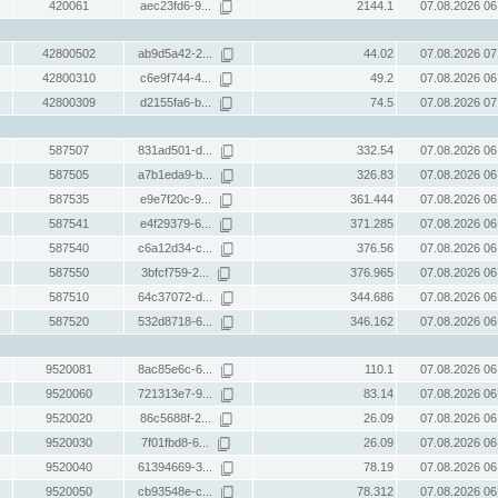
420061
aec23fd6-9...
2144.1
07.08.2026 06
42800502
ab9d5a42-2...
44.02
07.08.2026 07
42800310
c6e9f744-4...
49.2
07.08.2026 06
42800309
d2155fa6-b...
74.5
07.08.2026 07
587507
831ad501-d...
332.54
07.08.2026 06
587505
a7b1eda9-b...
326.83
07.08.2026 06
587535
e9e7f20c-9...
361.444
07.08.2026 06
587541
e4f29379-6...
371.285
07.08.2026 06
587540
c6a12d34-c...
376.56
07.08.2026 06
587550
3bfcf759-2...
376.965
07.08.2026 06
587510
64c37072-d...
344.686
07.08.2026 06
587520
532d8718-6...
346.162
07.08.2026 06
9520081
8ac85e6c-6...
110.1
07.08.2026 06
9520060
721313e7-9...
83.14
07.08.2026 06
9520020
86c5688f-2...
26.09
07.08.2026 06
9520030
7f01fbd8-6...
26.09
07.08.2026 06
9520040
61394669-3...
78.19
07.08.2026 06
9520050
cb93548e-c...
78.312
07.08.2026 06