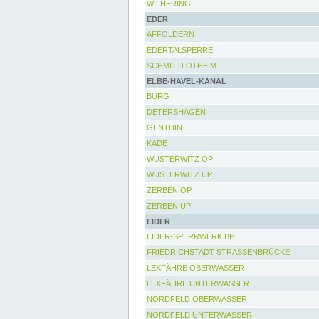
WILHERING
EDER
AFFOLDERN
EDERTALSPERRE
SCHMITTLOTHEIM
ELBE-HAVEL-KANAL
BURG
DETERSHAGEN
GENTHIN
KADE
WUSTERWITZ OP
WUSTERWITZ UP
ZERBEN OP
ZERBEN UP
EIDER
EIDER-SPERRWERK BP
FRIEDRICHSTADT STRASSENBRÜCKE
LEXFÄHRE OBERWASSER
LEXFÄHRE UNTERWASSER
NORDFELD OBERWASSER
NORDFELD UNTERWASSER