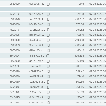
9520070
00e386ac-e...
99.8
07.08.2026 06
502010
094b96e5-c...
274.8
07.08.2026 07
5930070
2ee12b9a-f...
588.787
07.08.2026 06
5930050
b3492c68-8...
573.86
07.08.2026 06
502070
939f82ec-1...
294.82
07.08.2026 06
5952065
bacb459b-0...
635.0
07.08.2026 06
5930020
6aa1cd8e-e...
549.633
07.08.2026 06
5930033
33e0bce0-1...
558.534
07.08.2026 06
5970050
610ab204-d...
684.2
07.08.2026 06
5970094
d4f5f719-8...
695.214
07.08.2026 06
5952020
ae1b91d0-e...
609.9
07.08.2026 06
501470
1ce53a59-3...
236.31
07.08.2026 06
5950070
e6b42536-6...
634.42
07.08.2026 06
5990020
aad49293-2...
724.0
07.08.2026 06
5910030
c233674f-2...
509.35
07.08.2026 06
502000
1edc5fa4-8...
261.16
07.08.2026 07
501060
70272185-b...
55.63
07.08.2026 06
5910025
6e3ea719-4...
504.7
07.08.2026 06
501390
c093b557-4...
200.15
07.08.2026 06