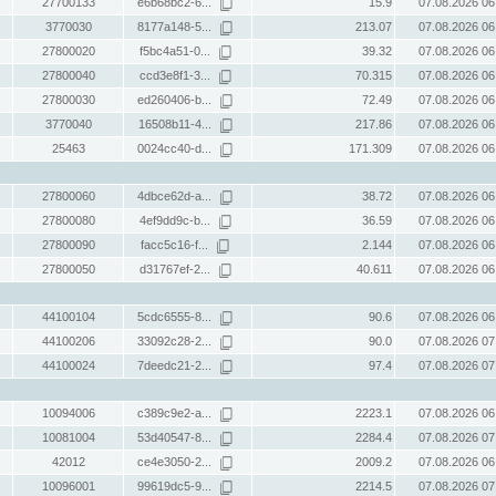
27700133
e6b68bc2-6...
15.9
07.08.2026 06
3770030
8177a148-5...
213.07
07.08.2026 06
27800020
f5bc4a51-0...
39.32
07.08.2026 06
27800040
ccd3e8f1-3...
70.315
07.08.2026 06
27800030
ed260406-b...
72.49
07.08.2026 06
3770040
16508b11-4...
217.86
07.08.2026 06
25463
0024cc40-d...
171.309
07.08.2026 06
27800060
4dbce62d-a...
38.72
07.08.2026 06
27800080
4ef9dd9c-b...
36.59
07.08.2026 06
27800090
facc5c16-f...
2.144
07.08.2026 06
27800050
d31767ef-2...
40.611
07.08.2026 06
44100104
5cdc6555-8...
90.6
07.08.2026 06
44100206
33092c28-2...
90.0
07.08.2026 07
44100024
7deedc21-2...
97.4
07.08.2026 07
10094006
c389c9e2-a...
2223.1
07.08.2026 06
10081004
53d40547-8...
2284.4
07.08.2026 07
42012
ce4e3050-2...
2009.2
07.08.2026 06
10096001
99619dc5-9...
2214.5
07.08.2026 07