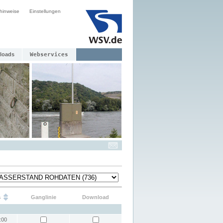
hinweise
Einstellungen
loads
Webservices
s
Ganglinie
Download
:00