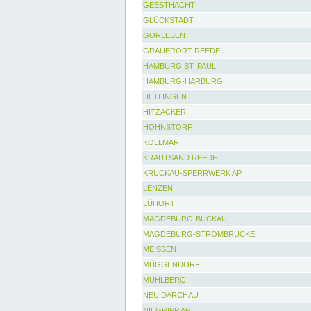
GEESTHACHT
GLÜCKSTADT
GORLEBEN
GRAUERORT REEDE
HAMBURG ST. PAULI
HAMBURG-HARBURG
HETLINGEN
HITZACKER
HOHNSTORF
KOLLMAR
KRAUTSAND REEDE
KRÜCKAU-SPERRWERK AP
LENZEN
LÜHORT
MAGDEBURG-BUCKAU
MAGDEBURG-STROMBRÜCKE
MEISSEN
MÜGGENDORF
MÜHLBERG
NEU DARCHAU
NIEGRIPP AP