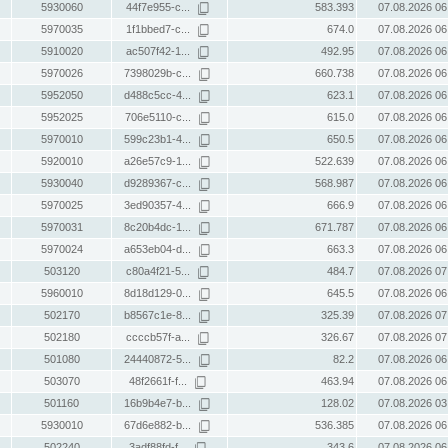
5930060
44f7e955-c...
583.393
07.08.2026 06
5970035
1f1bbed7-c...
674.0
07.08.2026 06
5910020
ac507f42-1...
492.95
07.08.2026 06
5970026
7398029b-c...
660.738
07.08.2026 06
5952050
d488c5cc-4...
623.1
07.08.2026 06
5952025
706e5110-c...
615.0
07.08.2026 06
5970010
599c23b1-4...
650.5
07.08.2026 06
5920010
a26e57c9-1...
522.639
07.08.2026 06
5930040
d9289367-c...
568.987
07.08.2026 06
5970025
3ed90357-4...
666.9
07.08.2026 06
5970031
8c20b4dc-1...
671.787
07.08.2026 06
5970024
a653eb04-d...
663.3
07.08.2026 06
503120
c80a4f21-5...
484.7
07.08.2026 07
5960010
8d18d129-0...
645.5
07.08.2026 06
502170
b8567c1e-8...
325.39
07.08.2026 07
502180
ccccb57f-a...
326.67
07.08.2026 07
501080
24440872-5...
82.2
07.08.2026 06
503070
48f2661f-f...
463.94
07.08.2026 06
501160
16b9b4e7-b...
128.02
07.08.2026 03
5930010
67d6e882-b...
536.385
07.08.2026 06
502240
3adf88fd-f...
343.6
07.08.2026 06