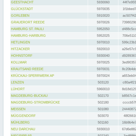
GEESTHACHT
5930060
44f7e955
GLÜCKSTADT
5970035
1f1bbed7
GORLEBEN
5910020
ac507f42
GRAUERORT REEDE
5970026
7398029b
HAMBURG ST. PAULI
5952050
d488c5cc
HAMBURG-HARBURG
5952025
706e5110
HETLINGEN
5970010
599c23b1
HITZACKER
5920010
a26e57c9
HOHNSTORF
5930040
d9289367
KOLLMAR
5970025
3ed90357
KRAUTSAND REEDE
5970031
8c20b4dc
KRÜCKAU-SPERRWERK AP
5970024
a653eb04
LENZEN
503120
c80a4f21
LÜHORT
5960010
8d18d129
MAGDEBURG-BUCKAU
502170
b8567c1e
MAGDEBURG-STROMBRÜCKE
502180
ccccb57f
MEISSEN
501080
24440872
MÜGGENDORF
503070
48f2661f
MÜHLBERG
501160
16b9b4e7
NEU DARCHAU
5930010
67d6e882
NIEGRIPP AP
502240
3adf88fd