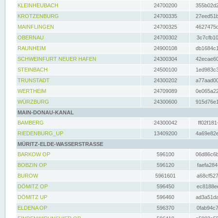
KLEINHEUBACH
24700200
355b02d2
KROTZENBURG
24700335
27eed51b
MAINFLINGEN
24700325
4627475d
OBERNAU
24700302
3c7cfb10
RAUNHEIM
24900108
db1684c1
SCHWEINFURT NEUER HAFEN
24300304
42ecae60
STEINBACH
24500100
1ed983c3
TRUNSTADT
24300202
a77aad00
WERTHEIM
24709089
0e065a22
WÜRZBURG
24300600
915d76e1
MAIN-DONAU-KANAL
BAMBERG
24300042
ff02f181
RIEDENBURG_UP
13409200
4a69e82e
MÜRITZ-ELDE-WASSERSTRASSE
BARKOW OP
596100
06d86c6b
BOBZIN OP
596120
faefa284
BUROW
5961601
a68cf527
DÖMITZ OP
596450
ec8188ee
DÖMITZ UP
596460
ad3a51da
ELDENA OP
596370
0fab94c7