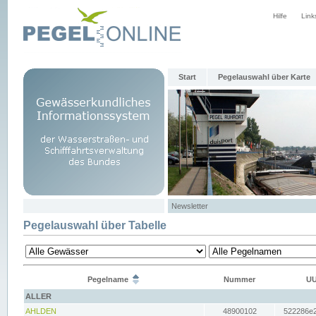
Hilfe
Link
Start
Pegelauswahl über Karte
Newsletter
Pegelauswahl über Tabelle
Pegelname
Nummer
UU
ALLER
AHLDEN
48900102
522286e2