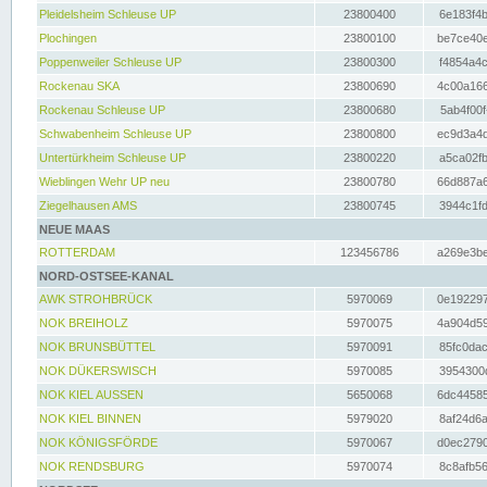
Pleidelsheim Schleuse UP
23800400
6e183f4b
Plochingen
23800100
be7ce40e
Poppenweiler Schleuse UP
23800300
f4854a4c
Rockenau SKA
23800690
4c00a166
Rockenau Schleuse UP
23800680
5ab4f00f
Schwabenheim Schleuse UP
23800800
ec9d3a4d
Untertürkheim Schleuse UP
23800220
a5ca02fb
Wieblingen Wehr UP neu
23800780
66d887a6
Ziegelhausen AMS
23800745
3944c1fd
NEUE MAAS
ROTTERDAM
123456786
a269e3be
NORD-OSTSEE-KANAL
AWK STROHBRÜCK
5970069
0e192297
NOK BREIHOLZ
5970075
4a904d59
NOK BRUNSBÜTTEL
5970091
85fc0dac
NOK DÜKERSWISCH
5970085
3954300d
NOK KIEL AUSSEN
5650068
6dc44585
NOK KIEL BINNEN
5979020
8af24d6a
NOK KÖNIGSFÖRDE
5970067
d0ec2790
NOK RENDSBURG
5970074
8c8afb56