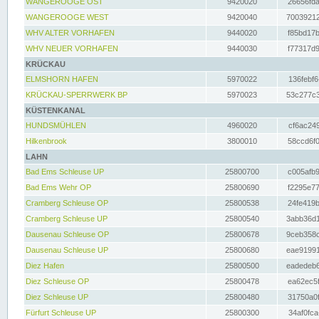
WANGEROOGE OST
9420020
26656fda
WANGEROOGE WEST
9420040
70039212
WHV ALTER VORHAFEN
9440020
f85bd17b
WHV NEUER VORHAFEN
9440030
f77317d9
KRÜCKAU
ELMSHORN HAFEN
5970022
136febf6
KRÜCKAU-SPERRWERK BP
5970023
53c277c3
KÜSTENKANAL
HUNDSMÜHLEN
4960020
cf6ac249
Hilkenbrook
3800010
58ccd6f0
LAHN
Bad Ems Schleuse UP
25800700
c005afb9
Bad Ems Wehr OP
25800690
f2295e77
Cramberg Schleuse OP
25800538
24fe419b
Cramberg Schleuse UP
25800540
3abb36d1
Dausenau Schleuse OP
25800678
9ceb358c
Dausenau Schleuse UP
25800680
eae91991
Diez Hafen
25800500
eadedeb6
Diez Schleuse OP
25800478
ea62ec5f
Diez Schleuse UP
25800480
31750a0f
Fürfurt Schleuse UP
25800300
34af0fca