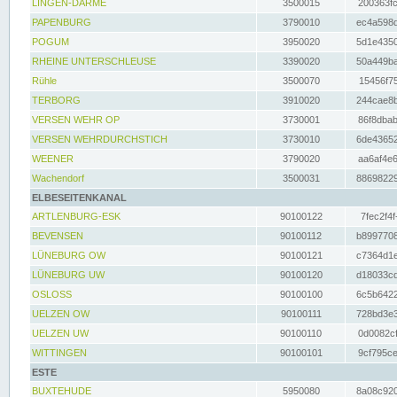
LINGEN-DARME
3500015
200363fc
PAPENBURG
3790010
ec4a598d
POGUM
3950020
5d1e4350
RHEINE UNTERSCHLEUSE
3390020
50a449ba
Rühle
3500070
15456f75
TERBORG
3910020
244cae8b
VERSEN WEHR OP
3730001
86f8dbab
VERSEN WEHRDURCHSTICH
3730010
6de43652
WEENER
3790020
aa6af4e6
Wachendorf
3500031
88698229
ELBESEITENKANAL
ARTLENBURG-ESK
90100122
7fec2f4f
BEVENSEN
90100112
b8997708
LÜNEBURG OW
90100121
c7364d1e
LÜNEBURG UW
90100120
d18033cd
OSLOSS
90100100
6c5b6422
UELZEN OW
90100111
728bd3e3
UELZEN UW
90100110
0d0082cf
WITTINGEN
90100101
9cf795ce
ESTE
BUXTEHUDE
5950080
8a08c920