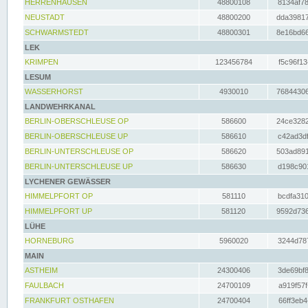
HERRENHAUSEN
48800108
8134af78
NEUSTADT
48800200
dda39817
SCHWARMSTEDT
48800301
8e16bd66
LEK
KRIMPEN
123456784
f5c96f13
LESUM
WASSERHORST
4930010
76844306
LANDWEHRKANAL
BERLIN-OBERSCHLEUSE OP
586600
24ce3282
BERLIN-OBERSCHLEUSE UP
586610
c42ad3df
BERLIN-UNTERSCHLEUSE OP
586620
503ad891
BERLIN-UNTERSCHLEUSE UP
586630
d198c901
LYCHENER GEWÄSSER
HIMMELPFORT OP
581110
bcdfa310
HIMMELPFORT UP
581120
9592d736
LÜHE
HORNEBURG
5960020
3244d787
MAIN
ASTHEIM
24300406
3de69bf8
FAULBACH
24700109
a919f57f
FRANKFURT OSTHAFEN
24700404
66ff3eb4