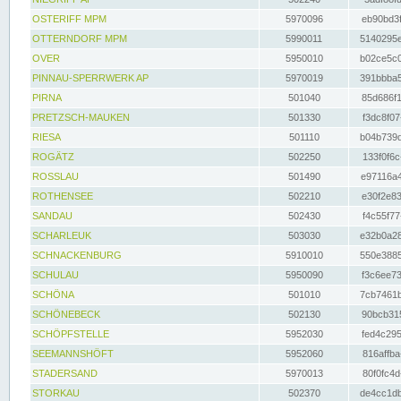
OSTERIFF MPM
5970096
eb90bd3f
OTTERNDORF MPM
5990011
5140295e
OVER
5950010
b02ce5c0
PINNAU-SPERRWERK AP
5970019
391bbba5
PIRNA
501040
85d686f1
PRETZSCH-MAUKEN
501330
f3dc8f07
RIESA
501110
b04b739d
ROGÄTZ
502250
133f0f6c
ROSSLAU
501490
e97116a4
ROTHENSEE
502210
e30f2e83
SANDAU
502430
f4c55f77
SCHARLEUK
503030
e32b0a28
SCHNACKENBURG
5910010
550e3885
SCHULAU
5950090
f3c6ee73
SCHÖNA
501010
7cb7461b
SCHÖNEBECK
502130
90bcb315
SCHÖPFSTELLE
5952030
fed4c295
SEEMANNSHÖFT
5952060
816affba
STADERSAND
5970013
80f0fc4d
STORKAU
502370
de4cc1db