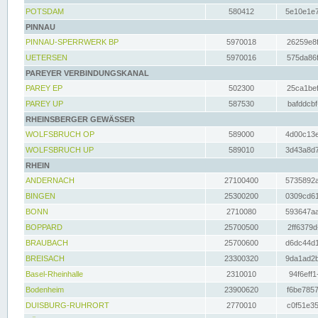
POTSDAM
580412
5e10e1e7
PINNAU
PINNAU-SPERRWERK BP
5970018
26259e8f
UETERSEN
5970016
575da86f
PAREYER VERBINDUNGSKANAL
PAREY EP
502300
25ca1bef
PAREY UP
587530
bafddcbf
RHEINSBERGER GEWÄSSER
WOLFSBRUCH OP
589000
4d00c13e
WOLFSBRUCH UP
589010
3d43a8d7
RHEIN
ANDERNACH
27100400
5735892a
BINGEN
25300200
0309cd61
BONN
2710080
593647aa
BOPPARD
25700500
2ff6379d
BRAUBACH
25700600
d6dc44d1
BREISACH
23300320
9da1ad2b
Basel-Rheinhalle
2310010
94f6eff1
Bodenheim
23900620
f6be7857
DUISBURG-RUHRORT
2770010
c0f51e35