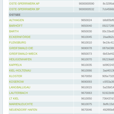
OSTE-SPERRWERK AP
9000000590
8c3295dc
OSTE-SPERRWERK BP
9000000532
7cb4566b
OSTSEE
ALTHAGEN
9650024
b8d05bf9
BARHÖFT
9650040
09227288
BARTH
9650030
00c33ed9
ECKERNFÖRDE
9610045
1faa9b2c
FLENSBURG
9610010
9e19c411
GREIFSWALD OIE
9690078
087b6386
GREIFSWALD-WIECK
9650073
6b53ef42
HEILIGENHAFEN
9610070
06219dd9
KAPPELN
9610035
b09f2243
KIEL-HOLTENAU
9610066
3ad4013f
KLOSTER
9670050
905e7328
KOSEROW
9690093
c0f33a36
LANGBALLIGAU
9610015
5a33bf14
LAUTERBACH
9670063
91922b9b
LT KIEL
9610050
736437d7
MARIENLEUCHTE
9610075
8effc15d
NEUENDORF HAFEN
9670046
492f85b8