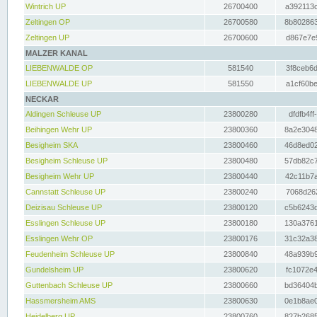
Wintrich UP
26700400
a392113c
Zeltingen OP
26700580
8b802863
Zeltingen UP
26700600
d867e7e9
MALZER KANAL
LIEBENWALDE OP
581540
3f8ceb6d
LIEBENWALDE UP
581550
a1cf60be
NECKAR
Aldingen Schleuse UP
23800280
dfdfb4ff
Beihingen Wehr UP
23800360
8a2e3048
Besigheim SKA
23800460
46d8ed02
Besigheim Schleuse UP
23800480
57db82c7
Besigheim Wehr UP
23800440
42c11b7a
Cannstatt Schleuse UP
23800240
7068d262
Deizisau Schleuse UP
23800120
c5b6243d
Esslingen Schleuse UP
23800180
130a3761
Esslingen Wehr OP
23800176
31c32a38
Feudenheim Schleuse UP
23800840
48a939b9
Gundelsheim UP
23800620
fc1072e4
Guttenbach Schleuse UP
23800660
bd36404b
Hassmersheim AMS
23800630
0e1b8ae0
Heidelberg UP
23800760
827b2685