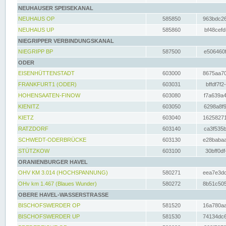
NEUHAUSER SPEISEKANAL
NEUHAUS OP
585850
963bdc26
NEUHAUS UP
585860
bf48cefd
NIEGRIPPER VERBINDUNGSKANAL
NIEGRIPP BP
587500
e506460f
ODER
EISENHÜTTENSTADT
603000
8675aa70
FRANKFURT1 (ODER)
603031
bffdf7f2
HOHENSAATEN-FINOW
603080
f7a639a4
KIENITZ
603050
6298a8f9
KIETZ
603040
16258271
RATZDORF
603140
ca3f535b
SCHWEDT-ODERBRÜCKE
603130
e28babaa
STÜTZKOW
603100
30bff0df
ORANIENBURGER HAVEL
OHV KM 3.014 (HOCHSPANNUNG)
580271
eea7e3dc
OHv km 1.467 (Blaues Wunder)
580272
8b51c505
OBERE HAVEL-WASSERSTRASSE
BISCHOFSWERDER OP
581520
16a780aa
BISCHOFSWERDER UP
581530
74134dc6