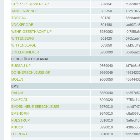
STÖR-SPERRWERK AP
5970041
d9acdbec
TANGERMÜNDE
502350
13e91b77
TORGAU
501261
83bbaedb
VOCKERODE
501480
ae93f2a5
WEHR GEESTHACHT UP
5930062
0f7f58a8
WITTENBERG
501420
070b1eb4
WITTENBERGE
503050
cbf3cd49
ZOLLENSPIEKER
5930090
3de8ea26
ELBE-LÜBECK-KANAL
BÜSSAU UP
9669040
bf7bb8e8
DONNERSCHLEUSE OP
9660049
45634232
MÖLLN
9660050
46644438
EMS
DALUM
3550040
ad357e52
DUKEGAT
3990020
7753c1fa
EMDEN NEUE SEESCHLEUSE
3970010
edfdf747
EMSHÖRN
9340010
c8af067c
FUESTRUP
3310010
3a8ed45f
KNOCK
3990010
438b565e
LEERORT
3910010
abb23dad