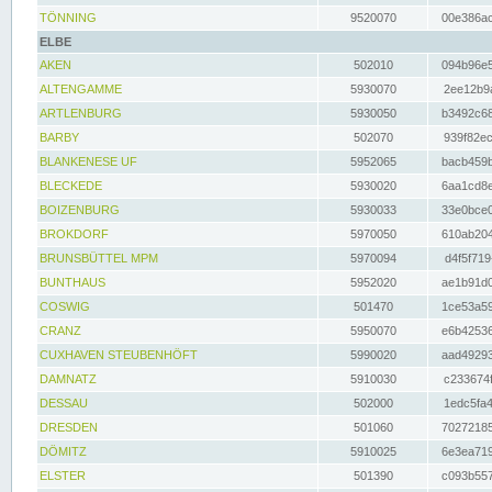
TÖNNING
9520070
00e386ac
ELBE
AKEN
502010
094b96e5
ALTENGAMME
5930070
2ee12b9a
ARTLENBURG
5930050
b3492c68
BARBY
502070
939f82ec
BLANKENESE UF
5952065
bacb459b
BLECKEDE
5930020
6aa1cd8e
BOIZENBURG
5930033
33e0bce0
BROKDORF
5970050
610ab204
BRUNSBÜTTEL MPM
5970094
d4f5f719
BUNTHAUS
5952020
ae1b91d0
COSWIG
501470
1ce53a59
CRANZ
5950070
e6b42536
CUXHAVEN STEUBENHÖFT
5990020
aad49293
DAMNATZ
5910030
c233674f
DESSAU
502000
1edc5fa4
DRESDEN
501060
70272185
DÖMITZ
5910025
6e3ea719
ELSTER
501390
c093b557