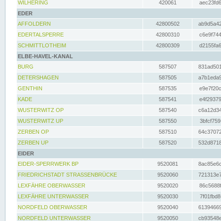
WILHERING
420061
aec23fd6
EDER
AFFOLDERN
42800502
ab9d5a42
EDERTALSPERRE
42800310
c6e9f744
SCHMITTLOTHEIM
42800309
d2155fa6
ELBE-HAVEL-KANAL
BURG
587507
831ad501
DETERSHAGEN
587505
a7b1eda9
GENTHIN
587535
e9e7f20c
KADE
587541
e4f29379
WUSTERWITZ OP
587540
c6a12d34
WUSTERWITZ UP
587550
3bfcf759
ZERBEN OP
587510
64c37072
ZERBEN UP
587520
532d8718
EIDER
EIDER-SPERRWERK BP
9520081
8ac85e6c
FRIEDRICHSTADT STRASSENBRÜCKE
9520060
721313e7
LEXFÄHRE OBERWASSER
9520020
86c5688f
LEXFÄHRE UNTERWASSER
9520030
7f01fbd8
NORDFELD OBERWASSER
9520040
61394669
NORDFELD UNTERWASSER
9520050
cb93548e