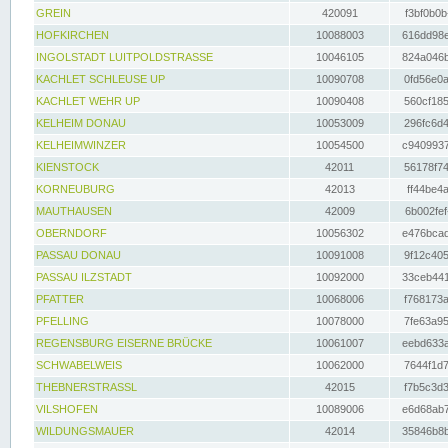
GREIN
420091
f3bf0b0b
HOFKIRCHEN
10088003
616dd98e
INGOLSTADT LUITPOLDSTRASSE
10046105
824a046b
KACHLET SCHLEUSE UP
10090708
0fd56e0a
KACHLET WEHR UP
10090408
560cf185
KELHEIM DONAU
10053009
296fc6d4
KELHEIMWINZER
10054500
c9409937
KIENSTOCK
42011
56178f74
KORNEUBURG
42013
ff44be4a
MAUTHAUSEN
42009
6b002fef
OBERNDORF
10056302
e476bcad
PASSAU DONAU
10091008
9f12c405
PASSAU ILZSTADT
10092000
33ceb441
PFATTER
10068006
f768173a
PFELLING
10078000
7fe63a95
REGENSBURG EISERNE BRÜCKE
10061007
eebd633a
SCHWABELWEIS
10062000
7644f1d7
THEBNERSTRASSL
42015
f7b5c3d3
VILSHOFEN
10089006
e6d68ab7
WILDUNGSMAUER
42014
35846b8b