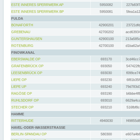
ESTE INNERES SPERRWERK AP
5950082
227b83f7
ESTE INNERES SPERRWERK BP
5950081
5fea1a12
FULDA
BONAFORTH
42900201
23721dfd
GREBENAU
42700202
acd63934
GUNTERSHAUSEN
42900100
213a585d
ROTENBURG
42700100
d1ba62a4
FINOWKANAL
EBERSWALDE OP
693170
3cd46cc7
GRAFENBRÜCK OP
693050
547422fb
LEESENBRÜCK OP
693030
f099ce74
LIEPE OP
693230
6f81b35f
LIEPE UP
693240
79d783d3
RAGÖSE OP
693190
b6bbe4f8
RUHLSDORF OP
693010
6629a4ca
STECHER OP
693210
516fbf8c
HAMME
RITTERHUDE
4940030
f49855d8
HAVEL-ODER-WASSERSTRASSE
BERLIN-SPANDAU OP
580300
e607a4b6