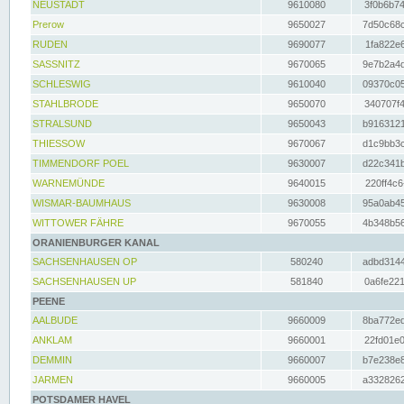
NEUSTADT
9610080
3f0b6b74
Prerow
9650027
7d50c68c
RUDEN
9690077
1fa822e6
SASSNITZ
9670065
9e7b2a4d
SCHLESWIG
9610040
09370c05
STAHLBRODE
9650070
340707f4
STRALSUND
9650043
b9163121
THIESSOW
9670067
d1c9bb3c
TIMMENDORF POEL
9630007
d22c341b
WARNEMÜNDE
9640015
220ff4c6
WISMAR-BAUMHAUS
9630008
95a0ab45
WITTOWER FÄHRE
9670055
4b348b56
ORANIENBURGER KANAL
SACHSENHAUSEN OP
580240
adbd3144
SACHSENHAUSEN UP
581840
0a6fe221
PEENE
AALBUDE
9660009
8ba772ed
ANKLAM
9660001
22fd01e0
DEMMIN
9660007
b7e238e8
JARMEN
9660005
a3328262
POTSDAMER HAVEL