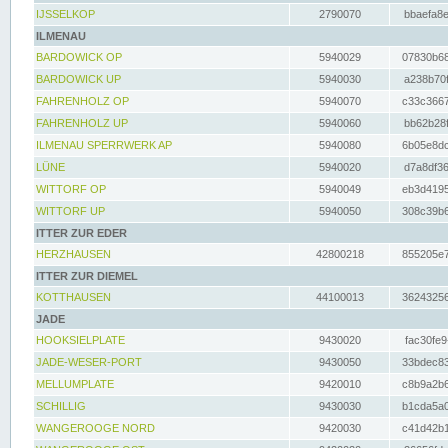
IJSSELKOP
2790070
bbaefa8e
ILMENAU
BARDOWICK OP
5940029
07830b68
BARDOWICK UP
5940030
a238b70f
FAHRENHOLZ OP
5940070
c33c3667
FAHRENHOLZ UP
5940060
bb62b28f
ILMENAU SPERRWERK AP
5940080
6b05e8dc
LÜNE
5940020
d7a8df36
WITTORF OP
5940049
eb3d4195
WITTORF UP
5940050
308c39b6
ITTER ZUR EDER
HERZHAUSEN
42800218
855205e7
ITTER ZUR DIEMEL
KOTTHAUSEN
44100013
36243256
JADE
HOOKSIELPLATE
9430020
fac30fe9
JADE-WESER-PORT
9430050
33bdec83
MELLUMPLATE
9420010
c8b9a2b6
SCHILLIG
9430030
b1cda5a0
WANGEROOGE NORD
9420030
c41d42b1