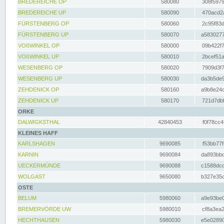
BREDEREICHE OP
580080
308f5979
BREDEREICHE UP
580090
470acd2a
FÜRSTENBERG OP
580060
2c95f83d
FÜRSTENBERG UP
580070
a5830277
VOßWINKEL OP
580000
09b422f7
VOßWINKEL UP
580010
2bcef51a
WESENBERG OP
580020
7909d3f7
WESENBERG UP
580030
da3b5de9
ZEHDENICK OP
580160
a9b8e24c
ZEHDENICK UP
580170
721d7dbf
ORKE
DALWIGKSTHAL
42840453
f0f78cc4
KLEINES HAFF
KARLSHAGEN
9690085
f53bb77f
KARNIN
9690084
da893bbd
UECKERMÜNDE
9690088
c1588dcc
WOLGAST
9650080
b327e35c
OSTE
BELUM
5980060
a9e93be0
BREMERVÖRDE UW
5980010
cf8a3ea2
HECHTHAUSEN
5980030
e5e02890