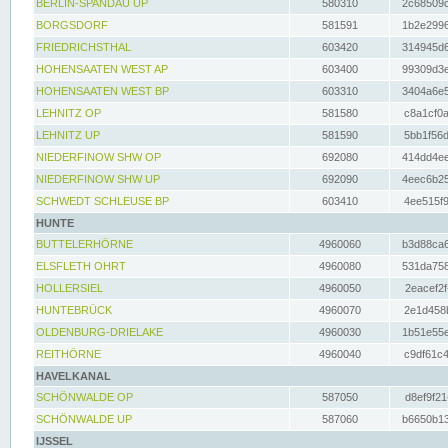
BERLIN-SPANDAU UP
580310
2c68509c
BORGSDORF
581591
1b2e2996
FRIEDRICHSTHAL
603420
314945d6
HOHENSAATEN WEST AP
603400
99309d3e
HOHENSAATEN WEST BP
603310
3404a6e5
LEHNITZ OP
581580
c8a1cf0a
LEHNITZ UP
581590
5bb1f56d
NIEDERFINOW SHW OP
692080
414dd4ee
NIEDERFINOW SHW UP
692090
4eec6b25
SCHWEDT SCHLEUSE BP
603410
4ee515f9
HUNTE
BUTTELERHÖRNE
4960060
b3d88ca6
ELSFLETH OHRT
4960080
531da758
HOLLERSIEL
4960050
2eacef2f
HUNTEBRÜCK
4960070
2e1d458b
OLDENBURG-DRIELAKE
4960030
1b51e55e
REITHÖRNE
4960040
c9df61c4
HAVELKANAL
SCHÖNWALDE OP
587050
d8ef9f21
SCHÖNWALDE UP
587060
b6650b13
IJSSEL