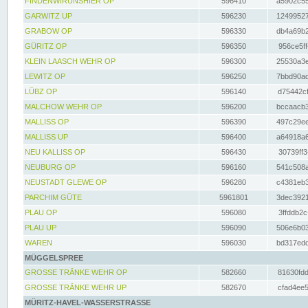
FINDENWIRUNSHIER OP
596410
a5902c55
GARWITZ UP
596230
12499527
GRABOW OP
596330
db4a69b2
GÜRITZ OP
596350
956ce5ff
KLEIN LAASCH WEHR OP
596300
25530a3e
LEWITZ OP
596250
7bbd90ad
LÜBZ OP
596140
d75442cf
MALCHOW WEHR OP
596200
bccaacb3
MALLISS OP
596390
497c29ee
MALLISS UP
596400
a64918a6
NEU KALLISS OP
596430
30739ff3
NEUBURG OP
596160
541c508a
NEUSTADT GLEWE OP
596280
c4381eb3
PARCHIM GÜTE
5961801
3dec3921
PLAU OP
596080
3ffddb2c
PLAU UP
596090
506e6b03
WAREN
596030
bd317edd
MÜGGELSPREE
GROSSE TRÄNKE WEHR OP
582660
81630fdd
GROSSE TRÄNKE WEHR UP
582670
cfad4ee5
MÜRITZ-HAVEL-WASSERSTRASSE