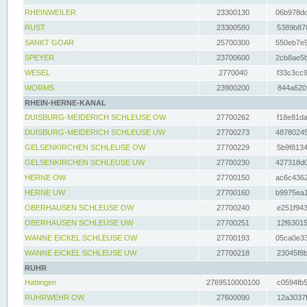
RHEINWEILER
23300130
06b978dd
RUST
23300580
5389b878
SANKT GOAR
25700300
550eb7e9
SPEYER
23700600
2cb8ae5b
WESEL
2770040
f33c3cc9
WORMS
23900200
844a620f
RHEIN-HERNE-KANAL
DUISBURG-MEIDERICH SCHLEUSE OW
27700262
f18e81da
DUISBURG-MEIDERICH SCHLEUSE UW
27700273
48780245
GELSENKIRCHEN SCHLEUSE OW
27700229
5b9f8134
GELSENKIRCHEN SCHLEUSE UW
27700230
427318d0
HERNE OW
27700150
ac6c4362
HERNE UW
27700160
b9975ea1
OBERHAUSEN SCHLEUSE OW
27700240
e251f943
OBERHAUSEN SCHLEUSE UW
27700251
12f63015
WANNE EICKEL SCHLEUSE OW
27700193
05ca0e33
WANNE EICKEL SCHLEUSE UW
27700218
23045f8b
RUHR
Hattingen
2769510000100
c0594fb5
RUHRWEHR OW
27600090
12a3037f