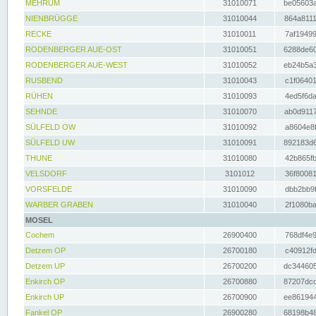
MEHRUM
31010071
be05603a
NIENBRÜGGE
31010044
864a8111
RECKE
31010011
7af19499
RODENBERGER AUE-OST
31010051
6288de60
RODENBERGER AUE-WEST
31010052
eb24b5a3
RUSBEND
31010043
c1f06401
RÜHEN
31010093
4ed5f6da
SEHNDE
31010070
ab0d9117
SÜLFELD OW
31010092
a8604e8f
SÜLFELD UW
31010091
892183d6
THUNE
31010080
42b865fb
VELSDORF
3101012
36f80081
VORSFELDE
31010090
dbb2bb9f
WARBER GRABEN
31010040
2f1080ba
MOSEL
Cochem
26900400
768df4e9
Detzem OP
26700180
c40912fd
Detzem UP
26700200
dc344605
Enkirch OP
26700880
87207dcd
Enkirch UP
26700900
ee861944
Fankel OP
26900280
68198b48