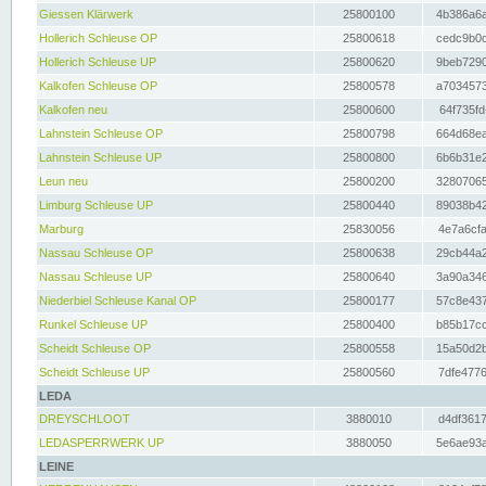
Giessen Klärwerk
25800100
4b386a6a
Hollerich Schleuse OP
25800618
cedc9b0c
Hollerich Schleuse UP
25800620
9beb7290
Kalkofen Schleuse OP
25800578
a7034573
Kalkofen neu
25800600
64f735fd
Lahnstein Schleuse OP
25800798
664d68ea
Lahnstein Schleuse UP
25800800
6b6b31e2
Leun neu
25800200
32807065
Limburg Schleuse UP
25800440
89038b42
Marburg
25830056
4e7a6cfa
Nassau Schleuse OP
25800638
29cb44a2
Nassau Schleuse UP
25800640
3a90a346
Niederbiel Schleuse Kanal OP
25800177
57c8e437
Runkel Schleuse UP
25800400
b85b17cc
Scheidt Schleuse OP
25800558
15a50d2b
Scheidt Schleuse UP
25800560
7dfe4776
LEDA
DREYSCHLOOT
3880010
d4df3617
LEDASPERRWERK UP
3880050
5e6ae93a
LEINE