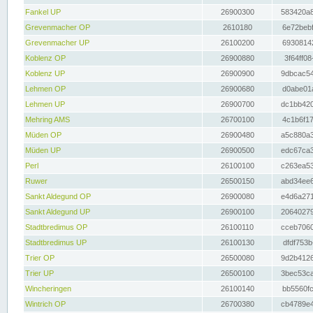
Fankel UP
26900300
583420a8
Grevenmacher OP
2610180
6e72bebf
Grevenmacher UP
26100200
69308142
Koblenz OP
26900880
3f64ff08
Koblenz UP
26900900
9dbcac54
Lehmen OP
26900680
d0abe01a
Lehmen UP
26900700
dc1bb420
Mehring AMS
26700100
4c1b6f17
Müden OP
26900480
a5c880a3
Müden UP
26900500
edc67ca3
Perl
26100100
c263ea53
Ruwer
26500150
abd34ee6
Sankt Aldegund OP
26900080
e4d6a271
Sankt Aldegund UP
26900100
20640279
Stadtbredimus OP
26100110
cceb7060
Stadtbredimus UP
26100130
dfdf753b
Trier OP
26500080
9d2b4126
Trier UP
26500100
3bec53ca
Wincheringen
26100140
bb5560fc
Wintrich OP
26700380
cb4789e4