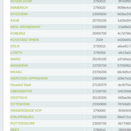
DÜSSELDORF
2750010
8f7e5f92
EMMERICH
2790020
9598e4cb
IFFEZHEIM
23500600
b02be240
KAUB
25700100
1d26e504
KEHL-KRONENHOF
23300900
23af9b02
KOBLENZ
25900700
4c7d796a
KONSTANZ-RHEIN
3329
e020e651
KÖLN
2730010
a6ee8177
LOBITH
2790050
efe13a3d
MAINZ
25100100
a37a9aa3
MANNHEIM
23700700
57090802
MAXAU
23700200
b6c6d5c8
NIERSTEIN-OPPENHEIM
23900600
d28e7ed1
Neuwied Stadt
27100370
dc407f1e
OBERWINTER
27100700
b45359df
OESTRICH
25100300
665be0fe
OTTENHEIM
23300800
787e5d63
PANNERDENSE KOP
2790060
3046493f
PHILIPPSBURG
23700500
88e972e1
PLITTERSDORF
23500700
6b774802
REES
2790010
2f025389