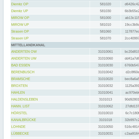
Diemitz OP
581020
d6426c42
Diemitz UP
581030
6b3b55e2
MIROW OP
581000
ab13c115
MIROW UP
581010
19cc3b9a
Strasen OP
581060
117877ec
Strasen UP
581070
2cc40997
MITTELLANDKANAL
ANDERTEN OW
31010061
bc20d819
ANDERTEN UW
31010060
dd41a7d6
BAD ESSEN
31010030
6760b547
BERENBUSCH
31010042
d2c8f60e
BRAMSCHE
31010020
bec8a6a5
BROXTEN
31010032
1125a391
HAHLEN
31010041
ac970eb0
HALDENSLEBEN
3101013
90d92801
HANN. LIST
31010062
27dfd137
HÖRSTEL
31010010
6c7c180f
KANALBRÜCKE
3101018
32b997c2
LOHNDE
31010050
516c4814
LÜBBECKE
31010031
c2aa9164