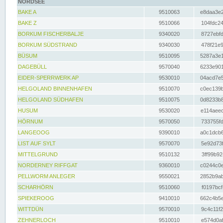
NORDSEE
BAKE A
9510063
e8daa3e2
BAKE Z
9510066
104fdc24
BORKUM FISCHERBALJE
9340020
8727ebfd
BORKUM SÜDSTRAND
9340030
478f21e9
BÜSUM
9510095
5287a3e1
DAGEBÜLL
9570040
6233e901
EIDER-SPERRWERK AP
9530010
04acd7e5
HELGOLAND BINNENHAFEN
9510070
c0ec139b
HELGOLAND SÜDHAFEN
9510075
0d8233b8
HUSUM
9530020
e114aeec
HÖRNUM
9570050
733755fd
LANGEOOG
9390010
a0c1dcb6
LIST AUF SYLT
9570070
5e92d73f
MITTELGRUND
9510132
3ff99b92
NORDERNEY RIFFGAT
9360010
c0244c0e
PELLWORM ANLEGER
9550021
2852b9ab
SCHARHÖRN
9510060
f0197bcf
SPIEKEROOG
9410010
662c4b5e
WITTDÜN
9570010
9c4c11f2
ZEHNERLOCH
9510010
e574d0af