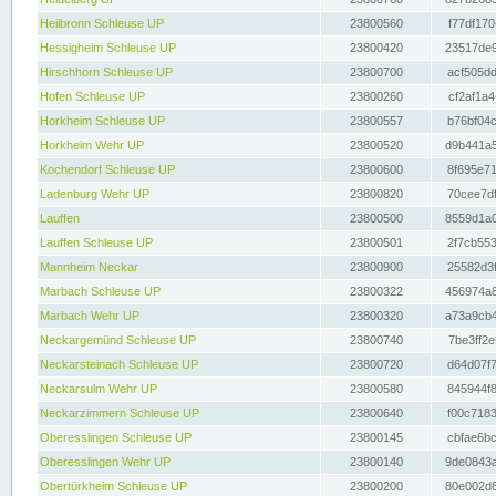
Heilbronn Schleuse UP
23800560
f77df170
Hessigheim Schleuse UP
23800420
23517de9
Hirschhorn Schleuse UP
23800700
acf505dd
Hofen Schleuse UP
23800260
cf2af1a4
Horkheim Schleuse UP
23800557
b76bf04c
Horkheim Wehr UP
23800520
d9b441a5
Kochendorf Schleuse UP
23800600
8f695e71
Ladenburg Wehr UP
23800820
70cee7df
Lauffen
23800500
8559d1a0
Lauffen Schleuse UP
23800501
2f7cb553
Mannheim Neckar
23800900
25582d3f
Marbach Schleuse UP
23800322
456974a8
Marbach Wehr UP
23800320
a73a9cb4
Neckargemünd Schleuse UP
23800740
7be3ff2e
Neckarsteinach Schleuse UP
23800720
d64d07f7
Neckarsulm Wehr UP
23800580
845944f8
Neckarzimmern Schleuse UP
23800640
f00c7183
Oberesslingen Schleuse UP
23800145
cbfae6bc
Oberesslingen Wehr UP
23800140
9de0843a
Obertürkheim Schleuse UP
23800200
80e002d8