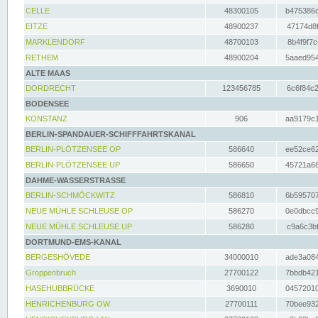
CELLE
48300105
b475386c
EITZE
48900237
47174d8f
MARKLENDORF
48700103
8b4f9f7c
RETHEM
48900204
5aaed954
ALTE MAAS
DORDRECHT
123456785
6c6f84c2
BODENSEE
KONSTANZ
906
aa9179c1
BERLIN-SPANDAUER-SCHIFFFAHRTSKANAL
BERLIN-PLÖTZENSEE OP
586640
ee52ce62
BERLIN-PLÖTZENSEE UP
586650
45721a68
DAHME-WASSERSTRASSE
BERLIN-SCHMÖCKWITZ
586810
6b595707
NEUE MÜHLE SCHLEUSE OP
586270
0e0dbcc9
NEUE MÜHLE SCHLEUSE UP
586280
c9a6c3bf
DORTMUND-EMS-KANAL
BERGESHÖVEDE
34000010
ade3a084
Groppenbruch
27700122
7bbdb421
HASEHUBBRÜCKE
3690010
04572010
HENRICHENBURG OW
27700111
70bee932