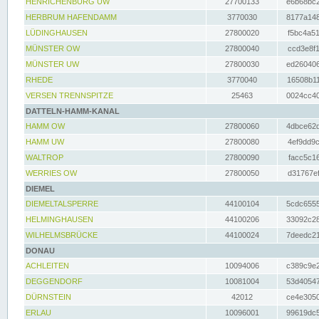
HENRICHENBURG UW
27700133
e6b68bc2
HERBRUM HAFENDAMM
3770030
8177a148
LÜDINGHAUSEN
27800020
f5bc4a51
MÜNSTER OW
27800040
ccd3e8f1
MÜNSTER UW
27800030
ed260406
RHEDE
3770040
16508b11
VERSEN TRENNSPITZE
25463
0024cc40
DATTELN-HAMM-KANAL
HAMM OW
27800060
4dbce62d
HAMM UW
27800080
4ef9dd9c
WALTROP
27800090
facc5c16
WERRIES OW
27800050
d31767ef
DIEMEL
DIEMELTALSPERRE
44100104
5cdc6555
HELMINGHAUSEN
44100206
33092c28
WILHELMSBRÜCKE
44100024
7deedc21
DONAU
ACHLEITEN
10094006
c389c9e2
DEGGENDORF
10081004
53d40547
DÜRNSTEIN
42012
ce4e3050
ERLAU
10096001
99619dc5