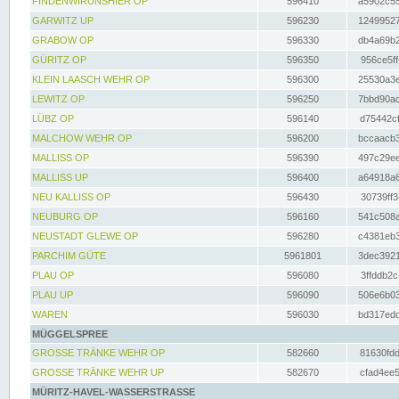
FINDENWIRUNSHIER OP
596410
a5902c55
GARWITZ UP
596230
12499527
GRABOW OP
596330
db4a69b2
GÜRITZ OP
596350
956ce5ff
KLEIN LAASCH WEHR OP
596300
25530a3e
LEWITZ OP
596250
7bbd90ad
LÜBZ OP
596140
d75442cf
MALCHOW WEHR OP
596200
bccaacb3
MALLISS OP
596390
497c29ee
MALLISS UP
596400
a64918a6
NEU KALLISS OP
596430
30739ff3
NEUBURG OP
596160
541c508a
NEUSTADT GLEWE OP
596280
c4381eb3
PARCHIM GÜTE
5961801
3dec3921
PLAU OP
596080
3ffddb2c
PLAU UP
596090
506e6b03
WAREN
596030
bd317edd
MÜGGELSPREE
GROSSE TRÄNKE WEHR OP
582660
81630fdd
GROSSE TRÄNKE WEHR UP
582670
cfad4ee5
MÜRITZ-HAVEL-WASSERSTRASSE