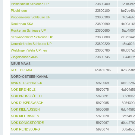
Pleidelsheim Schleuse UP
23800400
6e183f4b
Plochingen
23800100
be7ce40e
Poppenweiler Schleuse UP
23800300
f4854a4c
Rockenau SKA
23800690
4c00a166
Rockenau Schleuse UP
23800680
5ab4f00f
Schwabenheim Schleuse UP
23800800
ec9d3a4d
Untertürkheim Schleuse UP
23800220
a5ca02fb
Wieblingen Wehr UP neu
23800780
66d887a6
Ziegelhausen AMS
23800745
3944c1fd
NEUE MAAS
ROTTERDAM
123456786
a269e3be
NORD-OSTSEE-KANAL
AWK STROHBRÜCK
5970069
0e192297
NOK BREIHOLZ
5970075
4a904d59
NOK BRUNSBÜTTEL
5970091
85fc0dac
NOK DÜKERSWISCH
5970085
3954300d
NOK KIEL AUSSEN
5650068
6dc44585
NOK KIEL BINNEN
5979020
8af24d6a
NOK KÖNIGSFÖRDE
5970067
d0ec2790
NOK RENDSBURG
5970074
8c8afb56