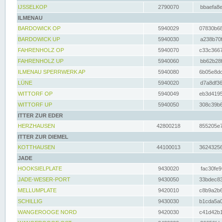
IJSSELKOP
2790070
bbaefa8e
ILMENAU
BARDOWICK OP
5940029
07830b68
BARDOWICK UP
5940030
a238b70f
FAHRENHOLZ OP
5940070
c33c3667
FAHRENHOLZ UP
5940060
bb62b28f
ILMENAU SPERRWERK AP
5940080
6b05e8dc
LÜNE
5940020
d7a8df36
WITTORF OP
5940049
eb3d4195
WITTORF UP
5940050
308c39b6
ITTER ZUR EDER
HERZHAUSEN
42800218
855205e7
ITTER ZUR DIEMEL
KOTTHAUSEN
44100013
36243256
JADE
HOOKSIELPLATE
9430020
fac30fe9
JADE-WESER-PORT
9430050
33bdec83
MELLUMPLATE
9420010
c8b9a2b6
SCHILLIG
9430030
b1cda5a0
WANGEROOGE NORD
9420030
c41d42b1