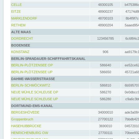
CELLE
48300105
b475386c
EITZE
48900237
47174d8f
MARKLENDORF
48700103
8b4f9f7c
RETHEM
48900204
5aaed954
ALTE MAAS
DORDRECHT
123456785
6c6f84c2
BODENSEE
KONSTANZ
906
aa9179c1
BERLIN-SPANDAUER-SCHIFFFAHRTSKANAL
BERLIN-PLÖTZENSEE OP
586640
ee52ce62
BERLIN-PLÖTZENSEE UP
586650
45721a68
DAHME-WASSERSTRASSE
BERLIN-SCHMÖCKWITZ
586810
6b595707
NEUE MÜHLE SCHLEUSE OP
586270
0e0dbcc9
NEUE MÜHLE SCHLEUSE UP
586280
c9a6c3bf
DORTMUND-EMS-KANAL
BERGESHÖVEDE
34000010
ade3a084
Groppenbruch
27700122
7bbdb421
HASEHUBBRÜCKE
3690010
04572010
HENRICHENBURG OW
27700111
70bee932