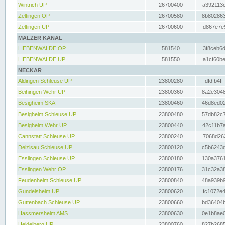
Wintrich UP
26700400
a392113c
Zeltingen OP
26700580
8b802863
Zeltingen UP
26700600
d867e7e9
MALZER KANAL
LIEBENWALDE OP
581540
3f8ceb6d
LIEBENWALDE UP
581550
a1cf60be
NECKAR
Aldingen Schleuse UP
23800280
dfdfb4ff
Beihingen Wehr UP
23800360
8a2e3048
Besigheim SKA
23800460
46d8ed02
Besigheim Schleuse UP
23800480
57db82c7
Besigheim Wehr UP
23800440
42c11b7a
Cannstatt Schleuse UP
23800240
7068d262
Deizisau Schleuse UP
23800120
c5b6243d
Esslingen Schleuse UP
23800180
130a3761
Esslingen Wehr OP
23800176
31c32a38
Feudenheim Schleuse UP
23800840
48a939b9
Gundelsheim UP
23800620
fc1072e4
Guttenbach Schleuse UP
23800660
bd36404b
Hassmersheim AMS
23800630
0e1b8ae0
Heidelberg UP
23800760
827b2685