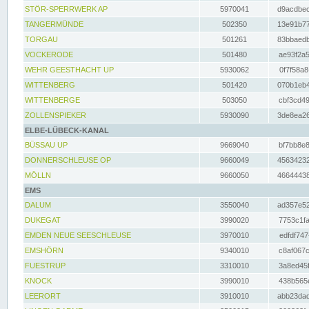
STÖR-SPERRWERK AP
5970041
d9acdbec
TANGERMÜNDE
502350
13e91b77
TORGAU
501261
83bbaedb
VOCKERODE
501480
ae93f2a5
WEHR GEESTHACHT UP
5930062
0f7f58a8
WITTENBERG
501420
070b1eb4
WITTENBERGE
503050
cbf3cd49
ZOLLENSPIEKER
5930090
3de8ea26
ELBE-LÜBECK-KANAL
BÜSSAU UP
9669040
bf7bb8e8
DONNERSCHLEUSE OP
9660049
45634232
MÖLLN
9660050
46644438
EMS
DALUM
3550040
ad357e52
DUKEGAT
3990020
7753c1fa
EMDEN NEUE SEESCHLEUSE
3970010
edfdf747
EMSHÖRN
9340010
c8af067c
FUESTRUP
3310010
3a8ed45f
KNOCK
3990010
438b565e
LEERORT
3910010
abb23dad