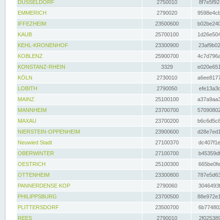
DÜSSELDORF
2750010
8f7e5f92
EMMERICH
2790020
9598e4cb
IFFEZHEIM
23500600
b02be240
KAUB
25700100
1d26e504
KEHL-KRONENHOF
23300900
23af9b02
KOBLENZ
25900700
4c7d796a
KONSTANZ-RHEIN
3329
e020e651
KÖLN
2730010
a6ee8177
LOBITH
2790050
efe13a3d
MAINZ
25100100
a37a9aa3
MANNHEIM
23700700
57090802
MAXAU
23700200
b6c6d5c8
NIERSTEIN-OPPENHEIM
23900600
d28e7ed1
Neuwied Stadt
27100370
dc407f1e
OBERWINTER
27100700
b45359df
OESTRICH
25100300
665be0fe
OTTENHEIM
23300800
787e5d63
PANNERDENSE KOP
2790060
3046493f
PHILIPPSBURG
23700500
88e972e1
PLITTERSDORF
23500700
6b774802
REES
2790010
2f025389