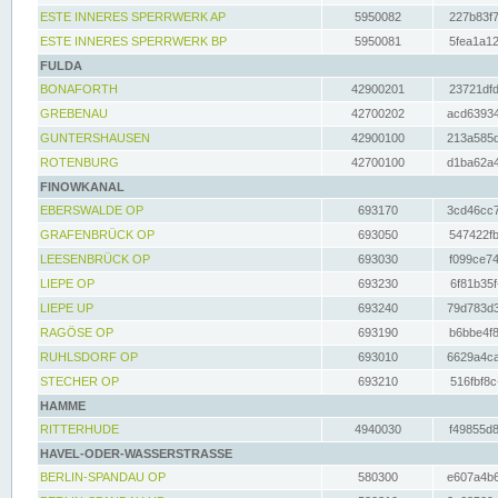
ESTE INNERES SPERRWERK AP
5950082
227b83f7
ESTE INNERES SPERRWERK BP
5950081
5fea1a12
FULDA
BONAFORTH
42900201
23721dfd
GREBENAU
42700202
acd63934
GUNTERSHAUSEN
42900100
213a585d
ROTENBURG
42700100
d1ba62a4
FINOWKANAL
EBERSWALDE OP
693170
3cd46cc7
GRAFENBRÜCK OP
693050
547422fb
LEESENBRÜCK OP
693030
f099ce74
LIEPE OP
693230
6f81b35f
LIEPE UP
693240
79d783d3
RAGÖSE OP
693190
b6bbe4f8
RUHLSDORF OP
693010
6629a4ca
STECHER OP
693210
516fbf8c
HAMME
RITTERHUDE
4940030
f49855d8
HAVEL-ODER-WASSERSTRASSE
BERLIN-SPANDAU OP
580300
e607a4b6