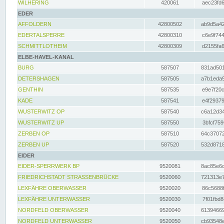
WILHERING
420061
aec23fd6
EDER
AFFOLDERN
42800502
ab9d5a42
EDERTALSPERRE
42800310
c6e9f744
SCHMITTLOTHEIM
42800309
d2155fa6
ELBE-HAVEL-KANAL
BURG
587507
831ad501
DETERSHAGEN
587505
a7b1eda9
GENTHIN
587535
e9e7f20c
KADE
587541
e4f29379
WUSTERWITZ OP
587540
c6a12d34
WUSTERWITZ UP
587550
3bfcf759
ZERBEN OP
587510
64c37072
ZERBEN UP
587520
532d8718
EIDER
EIDER-SPERRWERK BP
9520081
8ac85e6c
FRIEDRICHSTADT STRASSENBRÜCKE
9520060
721313e7
LEXFÄHRE OBERWASSER
9520020
86c5688f
LEXFÄHRE UNTERWASSER
9520030
7f01fbd8
NORDFELD OBERWASSER
9520040
61394669
NORDFELD UNTERWASSER
9520050
cb93548e