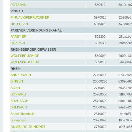
POTSDAM
580412
5e10e1e7
PINNAU
PINNAU-SPERRWERK BP
5970018
26259e8f
UETERSEN
5970016
575da86f
PAREYER VERBINDUNGSKANAL
PAREY EP
502300
25ca1bef
PAREY UP
587530
bafddcbf
RHEINSBERGER GEWÄSSER
WOLFSBRUCH OP
589000
4d00c13e
WOLFSBRUCH UP
589010
3d43a8d7
RHEIN
ANDERNACH
27100400
5735892a
BINGEN
25300200
0309cd61
BONN
2710080
593647aa
BOPPARD
25700500
2ff6379d
BRAUBACH
25700600
d6dc44d1
BREISACH
23300320
9da1ad2b
Basel-Rheinhalle
2310010
94f6eff1
Bodenheim
23900620
f6be7857
DUISBURG-RUHRORT
2770010
c0f51e35