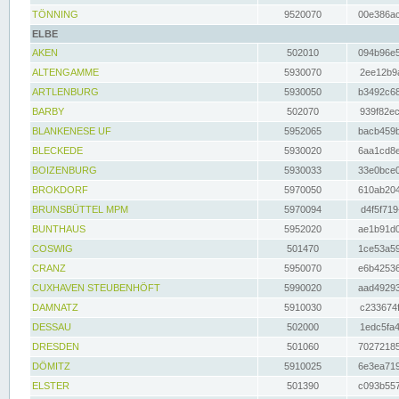
TÖNNING
9520070
00e386ac
ELBE
AKEN
502010
094b96e5
ALTENGAMME
5930070
2ee12b9a
ARTLENBURG
5930050
b3492c68
BARBY
502070
939f82ec
BLANKENESE UF
5952065
bacb459b
BLECKEDE
5930020
6aa1cd8e
BOIZENBURG
5930033
33e0bce0
BROKDORF
5970050
610ab204
BRUNSBÜTTEL MPM
5970094
d4f5f719
BUNTHAUS
5952020
ae1b91d0
COSWIG
501470
1ce53a59
CRANZ
5950070
e6b42536
CUXHAVEN STEUBENHÖFT
5990020
aad49293
DAMNATZ
5910030
c233674f
DESSAU
502000
1edc5fa4
DRESDEN
501060
70272185
DÖMITZ
5910025
6e3ea719
ELSTER
501390
c093b557