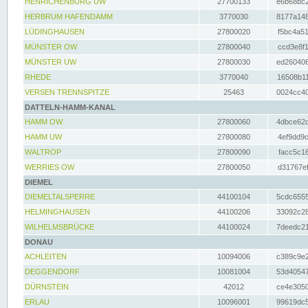
HENRICHENBURG UW
27700133
e6b68bc2
HERBRUM HAFENDAMM
3770030
8177a148
LÜDINGHAUSEN
27800020
f5bc4a51
MÜNSTER OW
27800040
ccd3e8f1
MÜNSTER UW
27800030
ed260406
RHEDE
3770040
16508b11
VERSEN TRENNSPITZE
25463
0024cc40
DATTELN-HAMM-KANAL
HAMM OW
27800060
4dbce62d
HAMM UW
27800080
4ef9dd9c
WALTROP
27800090
facc5c16
WERRIES OW
27800050
d31767ef
DIEMEL
DIEMELTALSPERRE
44100104
5cdc6555
HELMINGHAUSEN
44100206
33092c28
WILHELMSBRÜCKE
44100024
7deedc21
DONAU
ACHLEITEN
10094006
c389c9e2
DEGGENDORF
10081004
53d40547
DÜRNSTEIN
42012
ce4e3050
ERLAU
10096001
99619dc5