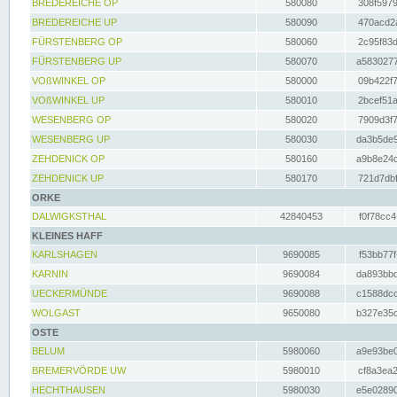
BREDEREICHE OP
580080
308f5979
BREDEREICHE UP
580090
470acd2a
FÜRSTENBERG OP
580060
2c95f83d
FÜRSTENBERG UP
580070
a5830277
VOßWINKEL OP
580000
09b422f7
VOßWINKEL UP
580010
2bcef51a
WESENBERG OP
580020
7909d3f7
WESENBERG UP
580030
da3b5de9
ZEHDENICK OP
580160
a9b8e24c
ZEHDENICK UP
580170
721d7dbf
ORKE
DALWIGKSTHAL
42840453
f0f78cc4
KLEINES HAFF
KARLSHAGEN
9690085
f53bb77f
KARNIN
9690084
da893bbd
UECKERMÜNDE
9690088
c1588dcc
WOLGAST
9650080
b327e35c
OSTE
BELUM
5980060
a9e93be0
BREMERVÖRDE UW
5980010
cf8a3ea2
HECHTHAUSEN
5980030
e5e02890