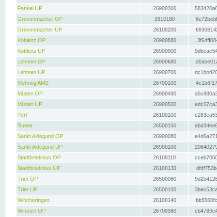
Fankel UP
26900300
583420a8
Grevenmacher OP
2610180
6e72bebf
Grevenmacher UP
26100200
69308142
Koblenz OP
26900880
3f64ff08
Koblenz UP
26900900
9dbcac54
Lehmen OP
26900680
d0abe01a
Lehmen UP
26900700
dc1bb420
Mehring AMS
26700100
4c1b6f17
Müden OP
26900480
a5c880a3
Müden UP
26900500
edc67ca3
Perl
26100100
c263ea53
Ruwer
26500150
abd34ee6
Sankt Aldegund OP
26900080
e4d6a271
Sankt Aldegund UP
26900100
20640279
Stadtbredimus OP
26100110
cceb7060
Stadtbredimus UP
26100130
dfdf753b
Trier OP
26500080
9d2b4126
Trier UP
26500100
3bec53ca
Wincheringen
26100140
bb5560fc
Wintrich OP
26700380
cb4789e4