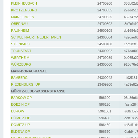
KLEINHEUBACH
24700200
355b02d2
KROTZENBURG
24700335
27eed51b
MAINFLINGEN
24700325
4627475d
OBERNAU
24700302
3c7cfb10
RAUNHEIM
24900108
db1684c1
SCHWEINFURT NEUER HAFEN
24300304
42ecae60
STEINBACH
24500100
1ed983c3
TRUNSTADT
24300202
a77aad00
WERTHEIM
24709089
0e065a22
WÜRZBURG
24300600
915d76e1
MAIN-DONAU-KANAL
BAMBERG
24300042
ff02f181
RIEDENBURG_UP
13409200
4a69e82e
MÜRITZ-ELDE-WASSERSTRASSE
BARKOW OP
596100
06d86c6b
BOBZIN OP
596120
faefa284
BUROW
5961601
a68cf527
DÖMITZ OP
596450
ec8188ee
DÖMITZ UP
596460
ad3a51da
ELDENA OP
596370
0fab94c7