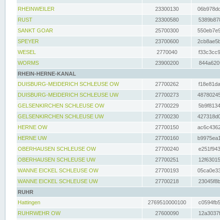
RHEINWEILER
23300130
06b978dd
RUST
23300580
5389b878
SANKT GOAR
25700300
550eb7e9
SPEYER
23700600
2cb8ae5b
WESEL
2770040
f33c3cc9
WORMS
23900200
844a620f
RHEIN-HERNE-KANAL
DUISBURG-MEIDERICH SCHLEUSE OW
27700262
f18e81da
DUISBURG-MEIDERICH SCHLEUSE UW
27700273
48780245
GELSENKIRCHEN SCHLEUSE OW
27700229
5b9f8134
GELSENKIRCHEN SCHLEUSE UW
27700230
427318d0
HERNE OW
27700150
ac6c4362
HERNE UW
27700160
b9975ea1
OBERHAUSEN SCHLEUSE OW
27700240
e251f943
OBERHAUSEN SCHLEUSE UW
27700251
12f63015
WANNE EICKEL SCHLEUSE OW
27700193
05ca0e33
WANNE EICKEL SCHLEUSE UW
27700218
23045f8b
RUHR
Hattingen
2769510000100
c0594fb5
RUHRWEHR OW
27600090
12a3037f