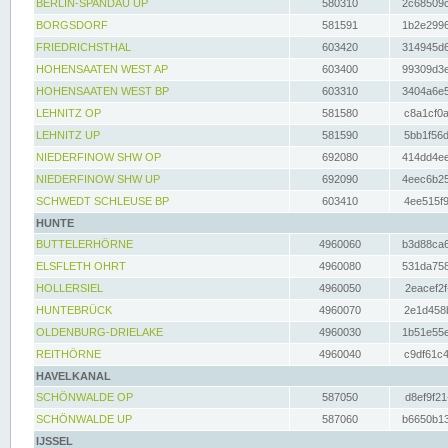
BERLIN-SPANDAU UP
580310
2c68509c
BORGSDORF
581591
1b2e2996
FRIEDRICHSTHAL
603420
314945d6
HOHENSAATEN WEST AP
603400
99309d3e
HOHENSAATEN WEST BP
603310
3404a6e5
LEHNITZ OP
581580
c8a1cf0a
LEHNITZ UP
581590
5bb1f56d
NIEDERFINOW SHW OP
692080
414dd4ee
NIEDERFINOW SHW UP
692090
4eec6b25
SCHWEDT SCHLEUSE BP
603410
4ee515f9
HUNTE
BUTTELERHÖRNE
4960060
b3d88ca6
ELSFLETH OHRT
4960080
531da758
HOLLERSIEL
4960050
2eacef2f
HUNTEBRÜCK
4960070
2e1d458b
OLDENBURG-DRIELAKE
4960030
1b51e55e
REITHÖRNE
4960040
c9df61c4
HAVELKANAL
SCHÖNWALDE OP
587050
d8ef9f21
SCHÖNWALDE UP
587060
b6650b13
IJSSEL