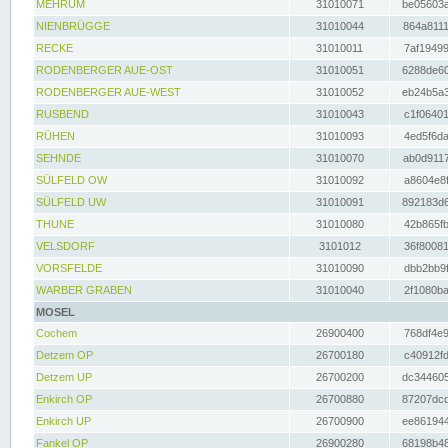
MEHRUM
31010071
be05603a
NIENBRÜGGE
31010044
864a8111
RECKE
31010011
7af19499
RODENBERGER AUE-OST
31010051
6288de60
RODENBERGER AUE-WEST
31010052
eb24b5a3
RUSBEND
31010043
c1f06401
RÜHEN
31010093
4ed5f6da
SEHNDE
31010070
ab0d9117
SÜLFELD OW
31010092
a8604e8f
SÜLFELD UW
31010091
892183d6
THUNE
31010080
42b865fb
VELSDORF
3101012
36f80081
VORSFELDE
31010090
dbb2bb9f
WARBER GRABEN
31010040
2f1080ba
MOSEL
Cochem
26900400
768df4e9
Detzem OP
26700180
c40912fd
Detzem UP
26700200
dc344605
Enkirch OP
26700880
87207dcd
Enkirch UP
26700900
ee861944
Fankel OP
26900280
68198b48