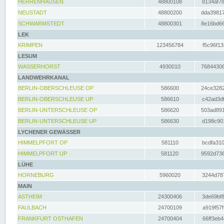
HERRENHAUSEN
48800108
8134af78
NEUSTADT
48800200
dda39817
SCHWARMSTEDT
48800301
8e16bd66
LEK
KRIMPEN
123456784
f5c96f13
LESUM
WASSERHORST
4930010
76844306
LANDWEHRKANAL
BERLIN-OBERSCHLEUSE OP
586600
24ce3282
BERLIN-OBERSCHLEUSE UP
586610
c42ad3df
BERLIN-UNTERSCHLEUSE OP
586620
503ad891
BERLIN-UNTERSCHLEUSE UP
586630
d198c901
LYCHENER GEWÄSSER
HIMMELPFORT OP
581110
bcdfa310
HIMMELPFORT UP
581120
9592d736
LÜHE
HORNEBURG
5960020
3244d787
MAIN
ASTHEIM
24300406
3de69bf8
FAULBACH
24700109
a919f57f
FRANKFURT OSTHAFEN
24700404
66ff3eb4