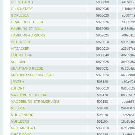
GEESTHACHT
5930060
44f7e955
GLÜCKSTADT
5970035
1f1bbed7
GORLEBEN
5910020
ac507f42
GRAUERORT REEDE
5970026
7398029b
HAMBURG ST. PAULI
5952050
d488c5cc
HAMBURG-HARBURG
5952025
706e5110
HETLINGEN
5970010
599c23b1
HITZACKER
5920010
a26e57c9
HOHNSTORF
5930040
d9289367
KOLLMAR
5970025
3ed90357
KRAUTSAND REEDE
5970031
8c20b4dc
KRÜCKAU-SPERRWERK AP
5970024
a653eb04
LENZEN
503120
c80a4f21
LÜHORT
5960010
8d18d129
MAGDEBURG-BUCKAU
502170
b8567c1e
MAGDEBURG-STROMBRÜCKE
502180
ccccb57f
MEISSEN
501080
24440872
MÜGGENDORF
503070
48f2661f
MÜHLBERG
501160
16b9b4e7
NEU DARCHAU
5930010
67d6e882
NIEGRIPP AP
502240
3adf88fd