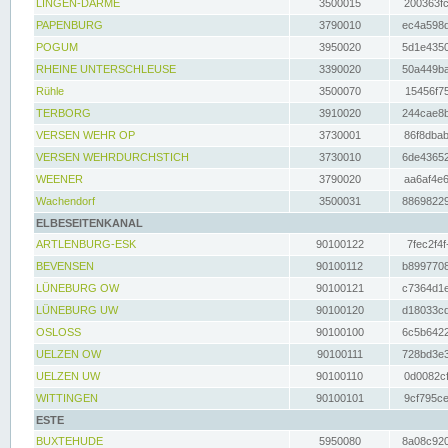
LINGEN-DARME
3500015
200363fc
PAPENBURG
3790010
ec4a598d
POGUM
3950020
5d1e4350
RHEINE UNTERSCHLEUSE
3390020
50a449ba
Rühle
3500070
15456f75
TERBORG
3910020
244cae8b
VERSEN WEHR OP
3730001
86f8dbab
VERSEN WEHRDURCHSTICH
3730010
6de43652
WEENER
3790020
aa6af4e6
Wachendorf
3500031
88698229
ELBESEITENKANAL
ARTLENBURG-ESK
90100122
7fec2f4f
BEVENSEN
90100112
b8997708
LÜNEBURG OW
90100121
c7364d1e
LÜNEBURG UW
90100120
d18033cd
OSLOSS
90100100
6c5b6422
UELZEN OW
90100111
728bd3e3
UELZEN UW
90100110
0d0082cf
WITTINGEN
90100101
9cf795ce
ESTE
BUXTEHUDE
5950080
8a08c920