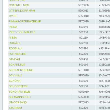
OSTERIFF MPM
5970096
eb90bd3f
OTTERNDORF MPM
5990011
5140295e
OVER
5950010
b02ce5c0
PINNAU-SPERRWERK AP
5970019
391bbba5
PIRNA
501040
85d686f1
PRETZSCH-MAUKEN
501330
f3dc8f07
RIESA
501110
b04b739d
ROGÄTZ
502250
133f0f6c
ROSSLAU
501490
e97116a4
ROTHENSEE
502210
e30f2e83
SANDAU
502430
f4c55f77
SCHARLEUK
503030
e32b0a28
SCHNACKENBURG
5910010
550e3885
SCHULAU
5950090
f3c6ee73
SCHÖNA
501010
7cb7461b
SCHÖNEBECK
502130
90bcb315
SCHÖPFSTELLE
5952030
fed4c295
SEEMANNSHÖFT
5952060
816affba
STADERSAND
5970013
80f0fc4d
STORKAU
502370
de4cc1db