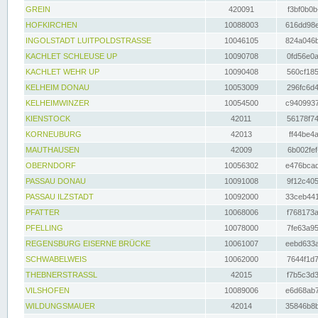
GREIN
420091
f3bf0b0b
HOFKIRCHEN
10088003
616dd98e
INGOLSTADT LUITPOLDSTRASSE
10046105
824a046b
KACHLET SCHLEUSE UP
10090708
0fd56e0a
KACHLET WEHR UP
10090408
560cf185
KELHEIM DONAU
10053009
296fc6d4
KELHEIMWINZER
10054500
c9409937
KIENSTOCK
42011
56178f74
KORNEUBURG
42013
ff44be4a
MAUTHAUSEN
42009
6b002fef
OBERNDORF
10056302
e476bcad
PASSAU DONAU
10091008
9f12c405
PASSAU ILZSTADT
10092000
33ceb441
PFATTER
10068006
f768173a
PFELLING
10078000
7fe63a95
REGENSBURG EISERNE BRÜCKE
10061007
eebd633a
SCHWABELWEIS
10062000
7644f1d7
THEBNERSTRASSL
42015
f7b5c3d3
VILSHOFEN
10089006
e6d68ab7
WILDUNGSMAUER
42014
35846b8b