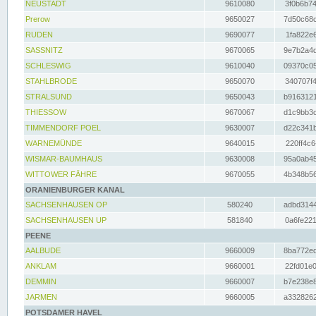
NEUSTADT
9610080
3f0b6b74
Prerow
9650027
7d50c68c
RUDEN
9690077
1fa822e6
SASSNITZ
9670065
9e7b2a4d
SCHLESWIG
9610040
09370c05
STAHLBRODE
9650070
340707f4
STRALSUND
9650043
b9163121
THIESSOW
9670067
d1c9bb3c
TIMMENDORF POEL
9630007
d22c341b
WARNEMÜNDE
9640015
220ff4c6
WISMAR-BAUMHAUS
9630008
95a0ab45
WITTOWER FÄHRE
9670055
4b348b56
ORANIENBURGER KANAL
SACHSENHAUSEN OP
580240
adbd3144
SACHSENHAUSEN UP
581840
0a6fe221
PEENE
AALBUDE
9660009
8ba772ed
ANKLAM
9660001
22fd01e0
DEMMIN
9660007
b7e238e8
JARMEN
9660005
a3328262
POTSDAMER HAVEL