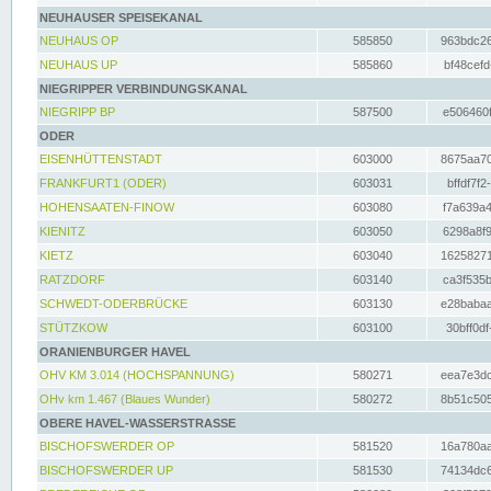
NEUHAUSER SPEISEKANAL
NEUHAUS OP
585850
963bdc26
NEUHAUS UP
585860
bf48cefd
NIEGRIPPER VERBINDUNGSKANAL
NIEGRIPP BP
587500
e506460f
ODER
EISENHÜTTENSTADT
603000
8675aa70
FRANKFURT1 (ODER)
603031
bffdf7f2
HOHENSAATEN-FINOW
603080
f7a639a4
KIENITZ
603050
6298a8f9
KIETZ
603040
16258271
RATZDORF
603140
ca3f535b
SCHWEDT-ODERBRÜCKE
603130
e28babaa
STÜTZKOW
603100
30bff0df
ORANIENBURGER HAVEL
OHV KM 3.014 (HOCHSPANNUNG)
580271
eea7e3dc
OHv km 1.467 (Blaues Wunder)
580272
8b51c505
OBERE HAVEL-WASSERSTRASSE
BISCHOFSWERDER OP
581520
16a780aa
BISCHOFSWERDER UP
581530
74134dc6