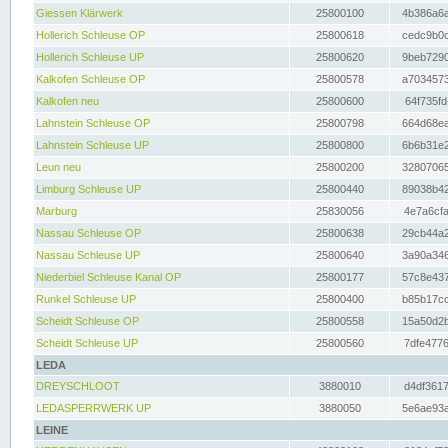
Giessen Klärwerk
25800100
4b386a6a
Hollerich Schleuse OP
25800618
cedc9b0c
Hollerich Schleuse UP
25800620
9beb7290
Kalkofen Schleuse OP
25800578
a7034573
Kalkofen neu
25800600
64f735fd
Lahnstein Schleuse OP
25800798
664d68ea
Lahnstein Schleuse UP
25800800
6b6b31e2
Leun neu
25800200
32807065
Limburg Schleuse UP
25800440
89038b42
Marburg
25830056
4e7a6cfa
Nassau Schleuse OP
25800638
29cb44a2
Nassau Schleuse UP
25800640
3a90a346
Niederbiel Schleuse Kanal OP
25800177
57c8e437
Runkel Schleuse UP
25800400
b85b17cc
Scheidt Schleuse OP
25800558
15a50d2b
Scheidt Schleuse UP
25800560
7dfe4776
LEDA
DREYSCHLOOT
3880010
d4df3617
LEDASPERRWERK UP
3880050
5e6ae93a
LEINE