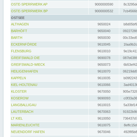
OSTE-SPERRWERK AP
9000000590
8c3295dc
OSTE-SPERRWERK BP
9000000532
7cb4566b
OSTSEE
ALTHAGEN
9650024
b8d05bf9
BARHÖFT
9650040
09227288
BARTH
9650030
00c33ed9
ECKERNFÖRDE
9610045
1faa9b2c
FLENSBURG
9610010
9e19c411
GREIFSWALD OIE
9690078
087b6386
GREIFSWALD-WIECK
9650073
6b53ef42
HEILIGENHAFEN
9610070
06219dd9
KAPPELN
9610035
b09f2243
KIEL-HOLTENAU
9610066
3ad4013f
KLOSTER
9670050
905e7328
KOSEROW
9690093
c0f33a36
LANGBALLIGAU
9610015
5a33bf14
LAUTERBACH
9670063
91922b9b
LT KIEL
9610050
736437d7
MARIENLEUCHTE
9610075
8effc15d
NEUENDORF HAFEN
9670046
492f85b8