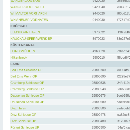
WANGEROOGE OST
9420020
26656fda
WANGEROOGE WEST
9420040
70039212
WHV ALTER VORHAFEN
9440020
f85bd17b
WHV NEUER VORHAFEN
9440030
f77317d9
KRÜCKAU
ELMSHORN HAFEN
5970022
136febf6
KRÜCKAU-SPERRWERK BP
5970023
53c277c3
KÜSTENKANAL
HUNDSMÜHLEN
4960020
cf6ac249
Hilkenbrook
3800010
58ccd6f0
LAHN
Bad Ems Schleuse UP
25800700
c005afb9
Bad Ems Wehr OP
25800690
f2295e77
Cramberg Schleuse OP
25800538
24fe419b
Cramberg Schleuse UP
25800540
3abb36d1
Dausenau Schleuse OP
25800678
9ceb358c
Dausenau Schleuse UP
25800680
eae91991
Diez Hafen
25800500
eadedeb6
Diez Schleuse OP
25800478
ea62ec5f
Diez Schleuse UP
25800480
31750a0f
Fürfurt Schleuse UP
25800300
34af0fca