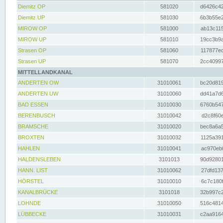
Diemitz OP
581020
d6426c42
Diemitz UP
581030
6b3b55e2
MIROW OP
581000
ab13c115
MIROW UP
581010
19cc3b9a
Strasen OP
581060
117877ec
Strasen UP
581070
2cc40997
MITTELLANDKANAL
ANDERTEN OW
31010061
bc20d819
ANDERTEN UW
31010060
dd41a7d6
BAD ESSEN
31010030
6760b547
BERENBUSCH
31010042
d2c8f60e
BRAMSCHE
31010020
bec8a6a5
BROXTEN
31010032
1125a391
HAHLEN
31010041
ac970eb0
HALDENSLEBEN
3101013
90d92801
HANN. LIST
31010062
27dfd137
HÖRSTEL
31010010
6c7c180f
KANALBRÜCKE
3101018
32b997c2
LOHNDE
31010050
516c4814
LÜBBECKE
31010031
c2aa9164