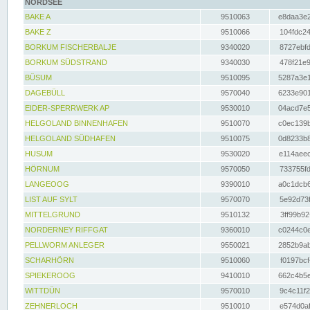
NORDSEE
BAKE A
9510063
e8daa3e2
BAKE Z
9510066
104fdc24
BORKUM FISCHERBALJE
9340020
8727ebfd
BORKUM SÜDSTRAND
9340030
478f21e9
BÜSUM
9510095
5287a3e1
DAGEBÜLL
9570040
6233e901
EIDER-SPERRWERK AP
9530010
04acd7e5
HELGOLAND BINNENHAFEN
9510070
c0ec139b
HELGOLAND SÜDHAFEN
9510075
0d8233b8
HUSUM
9530020
e114aeec
HÖRNUM
9570050
733755fd
LANGEOOG
9390010
a0c1dcb6
LIST AUF SYLT
9570070
5e92d73f
MITTELGRUND
9510132
3ff99b92
NORDERNEY RIFFGAT
9360010
c0244c0e
PELLWORM ANLEGER
9550021
2852b9ab
SCHARHÖRN
9510060
f0197bcf
SPIEKEROOG
9410010
662c4b5e
WITTDÜN
9570010
9c4c11f2
ZEHNERLOCH
9510010
e574d0af