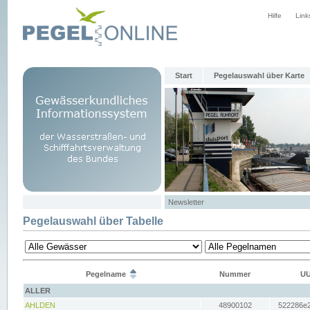
Hilfe
Link
Start
Pegelauswahl über Karte
Newsletter
Pegelauswahl über Tabelle
Pegelname
Nummer
UU
ALLER
AHLDEN
48900102
522286e2