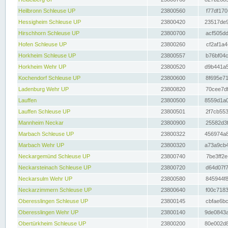
Heilbronn Schleuse UP
23800560
f77df170
Hessigheim Schleuse UP
23800420
23517de9
Hirschhorn Schleuse UP
23800700
acf505dd
Hofen Schleuse UP
23800260
cf2af1a4
Horkheim Schleuse UP
23800557
b76bf04c
Horkheim Wehr UP
23800520
d9b441a5
Kochendorf Schleuse UP
23800600
8f695e71
Ladenburg Wehr UP
23800820
70cee7df
Lauffen
23800500
8559d1a0
Lauffen Schleuse UP
23800501
2f7cb553
Mannheim Neckar
23800900
25582d3f
Marbach Schleuse UP
23800322
456974a8
Marbach Wehr UP
23800320
a73a9cb4
Neckargemünd Schleuse UP
23800740
7be3ff2e
Neckarsteinach Schleuse UP
23800720
d64d07f7
Neckarsulm Wehr UP
23800580
845944f8
Neckarzimmern Schleuse UP
23800640
f00c7183
Oberesslingen Schleuse UP
23800145
cbfae6bc
Oberesslingen Wehr UP
23800140
9de0843a
Obertürkheim Schleuse UP
23800200
80e002d8