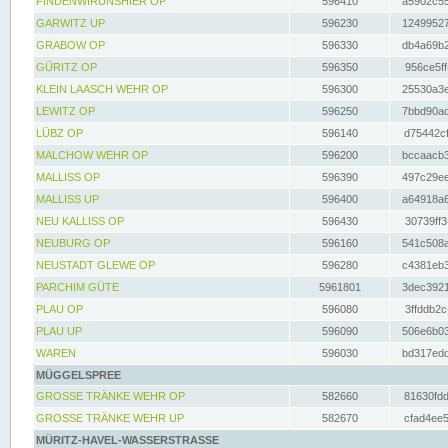
FINDENWIRUNSHIER OP
596410
a5902c55
GARWITZ UP
596230
12499527
GRABOW OP
596330
db4a69b2
GÜRITZ OP
596350
956ce5ff
KLEIN LAASCH WEHR OP
596300
25530a3e
LEWITZ OP
596250
7bbd90ad
LÜBZ OP
596140
d75442cf
MALCHOW WEHR OP
596200
bccaacb3
MALLISS OP
596390
497c29ee
MALLISS UP
596400
a64918a6
NEU KALLISS OP
596430
30739ff3
NEUBURG OP
596160
541c508a
NEUSTADT GLEWE OP
596280
c4381eb3
PARCHIM GÜTE
5961801
3dec3921
PLAU OP
596080
3ffddb2c
PLAU UP
596090
506e6b03
WAREN
596030
bd317edd
MÜGGELSPREE
GROSSE TRÄNKE WEHR OP
582660
81630fdd
GROSSE TRÄNKE WEHR UP
582670
cfad4ee5
MÜRITZ-HAVEL-WASSERSTRASSE