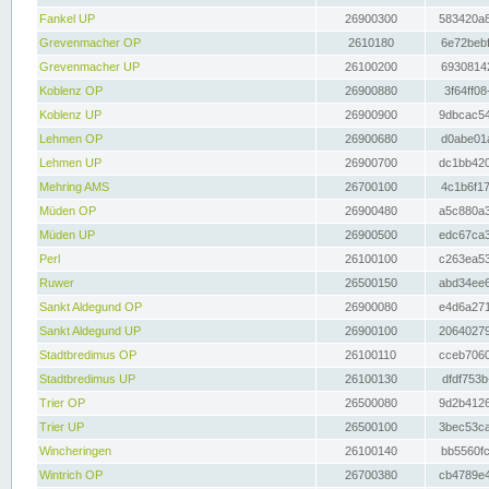
Fankel UP
26900300
583420a8
Grevenmacher OP
2610180
6e72bebf
Grevenmacher UP
26100200
69308142
Koblenz OP
26900880
3f64ff08
Koblenz UP
26900900
9dbcac54
Lehmen OP
26900680
d0abe01a
Lehmen UP
26900700
dc1bb420
Mehring AMS
26700100
4c1b6f17
Müden OP
26900480
a5c880a3
Müden UP
26900500
edc67ca3
Perl
26100100
c263ea53
Ruwer
26500150
abd34ee6
Sankt Aldegund OP
26900080
e4d6a271
Sankt Aldegund UP
26900100
20640279
Stadtbredimus OP
26100110
cceb7060
Stadtbredimus UP
26100130
dfdf753b
Trier OP
26500080
9d2b4126
Trier UP
26500100
3bec53ca
Wincheringen
26100140
bb5560fc
Wintrich OP
26700380
cb4789e4