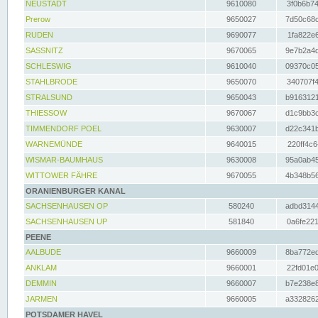
NEUSTADT
9610080
3f0b6b74
Prerow
9650027
7d50c68c
RUDEN
9690077
1fa822e6
SASSNITZ
9670065
9e7b2a4d
SCHLESWIG
9610040
09370c05
STAHLBRODE
9650070
340707f4
STRALSUND
9650043
b9163121
THIESSOW
9670067
d1c9bb3c
TIMMENDORF POEL
9630007
d22c341b
WARNEMÜNDE
9640015
220ff4c6
WISMAR-BAUMHAUS
9630008
95a0ab45
WITTOWER FÄHRE
9670055
4b348b56
ORANIENBURGER KANAL
SACHSENHAUSEN OP
580240
adbd3144
SACHSENHAUSEN UP
581840
0a6fe221
PEENE
AALBUDE
9660009
8ba772ed
ANKLAM
9660001
22fd01e0
DEMMIN
9660007
b7e238e8
JARMEN
9660005
a3328262
POTSDAMER HAVEL