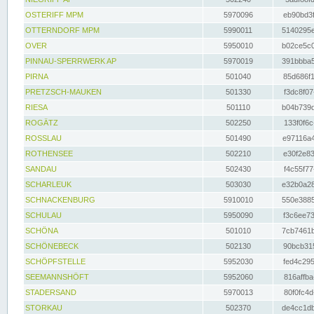
OSTERIFF MPM
5970096
eb90bd3f
OTTERNDORF MPM
5990011
5140295e
OVER
5950010
b02ce5c0
PINNAU-SPERRWERK AP
5970019
391bbba5
PIRNA
501040
85d686f1
PRETZSCH-MAUKEN
501330
f3dc8f07
RIESA
501110
b04b739d
ROGÄTZ
502250
133f0f6c
ROSSLAU
501490
e97116a4
ROTHENSEE
502210
e30f2e83
SANDAU
502430
f4c55f77
SCHARLEUK
503030
e32b0a28
SCHNACKENBURG
5910010
550e3885
SCHULAU
5950090
f3c6ee73
SCHÖNA
501010
7cb7461b
SCHÖNEBECK
502130
90bcb315
SCHÖPFSTELLE
5952030
fed4c295
SEEMANNSHÖFT
5952060
816affba
STADERSAND
5970013
80f0fc4d
STORKAU
502370
de4cc1db