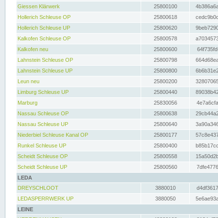
Giessen Klärwerk
25800100
4b386a6a
Hollerich Schleuse OP
25800618
cedc9b0c
Hollerich Schleuse UP
25800620
9beb7290
Kalkofen Schleuse OP
25800578
a7034573
Kalkofen neu
25800600
64f735fd
Lahnstein Schleuse OP
25800798
664d68ea
Lahnstein Schleuse UP
25800800
6b6b31e2
Leun neu
25800200
32807065
Limburg Schleuse UP
25800440
89038b42
Marburg
25830056
4e7a6cfa
Nassau Schleuse OP
25800638
29cb44a2
Nassau Schleuse UP
25800640
3a90a346
Niederbiel Schleuse Kanal OP
25800177
57c8e437
Runkel Schleuse UP
25800400
b85b17cc
Scheidt Schleuse OP
25800558
15a50d2b
Scheidt Schleuse UP
25800560
7dfe4776
LEDA
DREYSCHLOOT
3880010
d4df3617
LEDASPERRWERK UP
3880050
5e6ae93a
LEINE