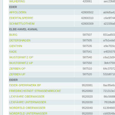
WILHERING
420061
aec23fd6
EDER
AFFOLDERN
42800502
ab9d5a42
EDERTALSPERRE
42800310
c6e9f744
SCHMITTLOTHEIM
42800309
d2155fa6
ELBE-HAVEL-KANAL
BURG
587507
831ad501
DETERSHAGEN
587505
a7b1eda9
GENTHIN
587535
e9e7f20c
KADE
587541
e4f29379
WUSTERWITZ OP
587540
c6a12d34
WUSTERWITZ UP
587550
3bfcf759
ZERBEN OP
587510
64c37072
ZERBEN UP
587520
532d8718
EIDER
EIDER-SPERRWERK BP
9520081
8ac85e6c
FRIEDRICHSTADT STRASSENBRÜCKE
9520060
721313e7
LEXFÄHRE OBERWASSER
9520020
86c5688f
LEXFÄHRE UNTERWASSER
9520030
7f01fbd8
NORDFELD OBERWASSER
9520040
61394669
NORDFELD UNTERWASSER
9520050
cb93548e