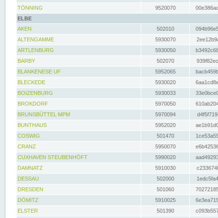
TÖNNING
9520070
00e386ac
ELBE
AKEN
502010
094b96e5
ALTENGAMME
5930070
2ee12b9a
ARTLENBURG
5930050
b3492c68
BARBY
502070
939f82ec
BLANKENESE UF
5952065
bacb459b
BLECKEDE
5930020
6aa1cd8e
BOIZENBURG
5930033
33e0bce0
BROKDORF
5970050
610ab204
BRUNSBÜTTEL MPM
5970094
d4f5f719
BUNTHAUS
5952020
ae1b91d0
COSWIG
501470
1ce53a59
CRANZ
5950070
e6b42536
CUXHAVEN STEUBENHÖFT
5990020
aad49293
DAMNATZ
5910030
c233674f
DESSAU
502000
1edc5fa4
DRESDEN
501060
70272185
DÖMITZ
5910025
6e3ea719
ELSTER
501390
c093b557