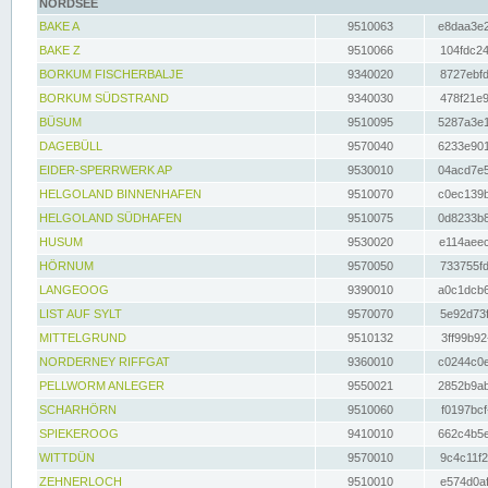
NORDSEE
BAKE A
9510063
e8daa3e2
BAKE Z
9510066
104fdc24
BORKUM FISCHERBALJE
9340020
8727ebfd
BORKUM SÜDSTRAND
9340030
478f21e9
BÜSUM
9510095
5287a3e1
DAGEBÜLL
9570040
6233e901
EIDER-SPERRWERK AP
9530010
04acd7e5
HELGOLAND BINNENHAFEN
9510070
c0ec139b
HELGOLAND SÜDHAFEN
9510075
0d8233b8
HUSUM
9530020
e114aeec
HÖRNUM
9570050
733755fd
LANGEOOG
9390010
a0c1dcb6
LIST AUF SYLT
9570070
5e92d73f
MITTELGRUND
9510132
3ff99b92
NORDERNEY RIFFGAT
9360010
c0244c0e
PELLWORM ANLEGER
9550021
2852b9ab
SCHARHÖRN
9510060
f0197bcf
SPIEKEROOG
9410010
662c4b5e
WITTDÜN
9570010
9c4c11f2
ZEHNERLOCH
9510010
e574d0af