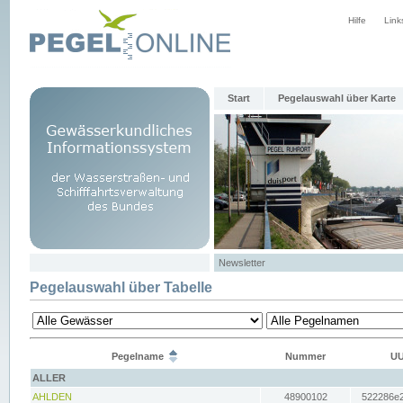
Hilfe
Link
Start
Pegelauswahl über Karte
Newsletter
Pegelauswahl über Tabelle
Pegelname
Nummer
UU
ALLER
AHLDEN
48900102
522286e2