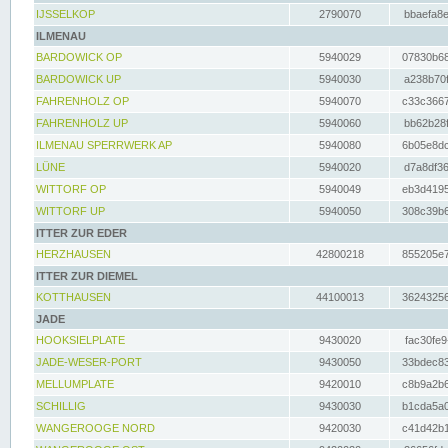
IJSSELKOP
2790070
bbaefa8e
ILMENAU
BARDOWICK OP
5940029
07830b68
BARDOWICK UP
5940030
a238b70f
FAHRENHOLZ OP
5940070
c33c3667
FAHRENHOLZ UP
5940060
bb62b28f
ILMENAU SPERRWERK AP
5940080
6b05e8dc
LÜNE
5940020
d7a8df36
WITTORF OP
5940049
eb3d4195
WITTORF UP
5940050
308c39b6
ITTER ZUR EDER
HERZHAUSEN
42800218
855205e7
ITTER ZUR DIEMEL
KOTTHAUSEN
44100013
36243256
JADE
HOOKSIELPLATE
9430020
fac30fe9
JADE-WESER-PORT
9430050
33bdec83
MELLUMPLATE
9420010
c8b9a2b6
SCHILLIG
9430030
b1cda5a0
WANGEROOGE NORD
9420030
c41d42b1