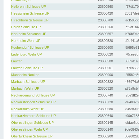
Heilbronn Schleuse UP
23800560
f77df170
Hessigheim Schleuse UP
23800420
23517de9
Hirschhorn Schleuse UP
23800700
acf505dd
Hofen Schleuse UP
23800260
cf2af1a4
Horkheim Schleuse UP
23800557
b76bf04c
Horkheim Wehr UP
23800520
d9b441a5
Kochendorf Schleuse UP
23800600
8f695e71
Ladenburg Wehr UP
23800820
70cee7df
Lauffen
23800500
8559d1a0
Lauffen Schleuse UP
23800501
2f7cb553
Mannheim Neckar
23800900
25582d3f
Marbach Schleuse UP
23800322
456974a8
Marbach Wehr UP
23800320
a73a9cb4
Neckargemünd Schleuse UP
23800740
7be3ff2e
Neckarsteinach Schleuse UP
23800720
d64d07f7
Neckarsulm Wehr UP
23800580
845944f8
Neckarzimmern Schleuse UP
23800640
f00c7183
Oberesslingen Schleuse UP
23800145
cbfae6bc
Oberesslingen Wehr UP
23800140
9de0843a
Obertürkheim Schleuse UP
23800200
80e002d8