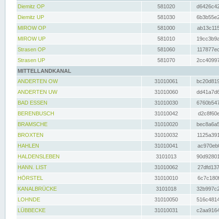
Diemitz OP
581020
d6426c42
Diemitz UP
581030
6b3b55e2
MIROW OP
581000
ab13c115
MIROW UP
581010
19cc3b9a
Strasen OP
581060
117877ec
Strasen UP
581070
2cc40997
MITTELLANDKANAL
ANDERTEN OW
31010061
bc20d819
ANDERTEN UW
31010060
dd41a7d6
BAD ESSEN
31010030
6760b547
BERENBUSCH
31010042
d2c8f60e
BRAMSCHE
31010020
bec8a6a5
BROXTEN
31010032
1125a391
HAHLEN
31010041
ac970eb0
HALDENSLEBEN
3101013
90d92801
HANN. LIST
31010062
27dfd137
HÖRSTEL
31010010
6c7c180f
KANALBRÜCKE
3101018
32b997c2
LOHNDE
31010050
516c4814
LÜBBECKE
31010031
c2aa9164