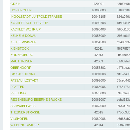
GREIN
420091
f3bf0b0b
HOFKIRCHEN
10088003
616dd98e
INGOLSTADT LUITPOLDSTRASSE
10046105
824a046b
KACHLET SCHLEUSE UP
10090708
0fd56e0a
KACHLET WEHR UP
10090408
560cf185
KELHEIM DONAU
10053009
296fc6d4
KELHEIMWINZER
10054500
c9409937
KIENSTOCK
42011
56178f74
KORNEUBURG
42013
ff44be4a
MAUTHAUSEN
42009
6b002fef
OBERNDORF
10056302
e476bcad
PASSAU DONAU
10091008
9f12c405
PASSAU ILZSTADT
10092000
33ceb441
PFATTER
10068006
f768173a
PFELLING
10078000
7fe63a95
REGENSBURG EISERNE BRÜCKE
10061007
eebd633a
SCHWABELWEIS
10062000
7644f1d7
THEBNERSTRASSL
42015
f7b5c3d3
VILSHOFEN
10089006
e6d68ab7
WILDUNGSMAUER
42014
35846b8b