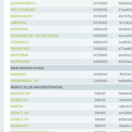
KLEINHEUBACH
24700200
355b02d2
KROTZENBURG
24700335
27eed51b
MAINFLINGEN
24700325
4627475d
OBERNAU
24700302
3c7cfb10
RAUNHEIM
24900108
db1684c1
SCHWEINFURT NEUER HAFEN
24300304
42ecae60
STEINBACH
24500100
1ed983c3
TRUNSTADT
24300202
a77aad00
WERTHEIM
24709089
0e065a22
WÜRZBURG
24300600
915d76e1
MAIN-DONAU-KANAL
BAMBERG
24300042
ff02f181
RIEDENBURG_UP
13409200
4a69e82e
MÜRITZ-ELDE-WASSERSTRASSE
BARKOW OP
596100
06d86c6b
BOBZIN OP
596120
faefa284
BUROW
5961601
a68cf527
DÖMITZ OP
596450
ec8188ee
DÖMITZ UP
596460
ad3a51da
ELDENA OP
596370
0fab94c7