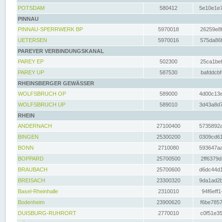
POTSDAM
580412
5e10e1e7
PINNAU
PINNAU-SPERRWERK BP
5970018
26259e8f
UETERSEN
5970016
575da86f
PAREYER VERBINDUNGSKANAL
PAREY EP
502300
25ca1bef
PAREY UP
587530
bafddcbf
RHEINSBERGER GEWÄSSER
WOLFSBRUCH OP
589000
4d00c13e
WOLFSBRUCH UP
589010
3d43a8d7
RHEIN
ANDERNACH
27100400
5735892a
BINGEN
25300200
0309cd61
BONN
2710080
593647aa
BOPPARD
25700500
2ff6379d
BRAUBACH
25700600
d6dc44d1
BREISACH
23300320
9da1ad2b
Basel-Rheinhalle
2310010
94f6eff1
Bodenheim
23900620
f6be7857
DUISBURG-RUHRORT
2770010
c0f51e35