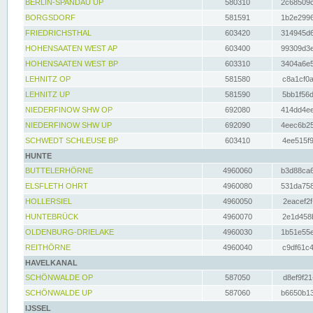
BERLIN-SPANDAU UP
580310
2c68509c
BORGSDORF
581591
1b2e2996
FRIEDRICHSTHAL
603420
314945d6
HOHENSAATEN WEST AP
603400
99309d3e
HOHENSAATEN WEST BP
603310
3404a6e5
LEHNITZ OP
581580
c8a1cf0a
LEHNITZ UP
581590
5bb1f56d
NIEDERFINOW SHW OP
692080
414dd4ee
NIEDERFINOW SHW UP
692090
4eec6b25
SCHWEDT SCHLEUSE BP
603410
4ee515f9
HUNTE
BUTTELERHÖRNE
4960060
b3d88ca6
ELSFLETH OHRT
4960080
531da758
HOLLERSIEL
4960050
2eacef2f
HUNTEBRÜCK
4960070
2e1d458b
OLDENBURG-DRIELAKE
4960030
1b51e55e
REITHÖRNE
4960040
c9df61c4
HAVELKANAL
SCHÖNWALDE OP
587050
d8ef9f21
SCHÖNWALDE UP
587060
b6650b13
IJSSEL