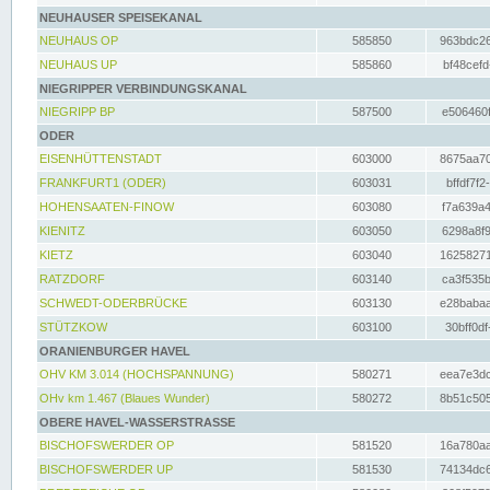
NEUHAUSER SPEISEKANAL
NEUHAUS OP
585850
963bdc26
NEUHAUS UP
585860
bf48cefd
NIEGRIPPER VERBINDUNGSKANAL
NIEGRIPP BP
587500
e506460f
ODER
EISENHÜTTENSTADT
603000
8675aa70
FRANKFURT1 (ODER)
603031
bffdf7f2
HOHENSAATEN-FINOW
603080
f7a639a4
KIENITZ
603050
6298a8f9
KIETZ
603040
16258271
RATZDORF
603140
ca3f535b
SCHWEDT-ODERBRÜCKE
603130
e28babaa
STÜTZKOW
603100
30bff0df
ORANIENBURGER HAVEL
OHV KM 3.014 (HOCHSPANNUNG)
580271
eea7e3dc
OHv km 1.467 (Blaues Wunder)
580272
8b51c505
OBERE HAVEL-WASSERSTRASSE
BISCHOFSWERDER OP
581520
16a780aa
BISCHOFSWERDER UP
581530
74134dc6