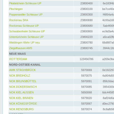
Pleidelsheim Schleuse UP
23800400
6e183f4b
Plochingen
23800100
be7ce40e
Poppenweiler Schleuse UP
23800300
f4854a4c
Rockenau SKA
23800690
4c00a166
Rockenau Schleuse UP
23800680
5ab4f00f
Schwabenheim Schleuse UP
23800800
ec9d3a4d
Untertürkheim Schleuse UP
23800220
a5ca02fb
Wieblingen Wehr UP neu
23800780
66d887a6
Ziegelhausen AMS
23800745
3944c1fd
NEUE MAAS
ROTTERDAM
123456786
a269e3be
NORD-OSTSEE-KANAL
AWK STROHBRÜCK
5970069
0e192297
NOK BREIHOLZ
5970075
4a904d59
NOK BRUNSBÜTTEL
5970091
85fc0dac
NOK DÜKERSWISCH
5970085
3954300d
NOK KIEL AUSSEN
5650068
6dc44585
NOK KIEL BINNEN
5979020
8af24d6a
NOK KÖNIGSFÖRDE
5970067
d0ec2790
NOK RENDSBURG
5970074
8c8afb56