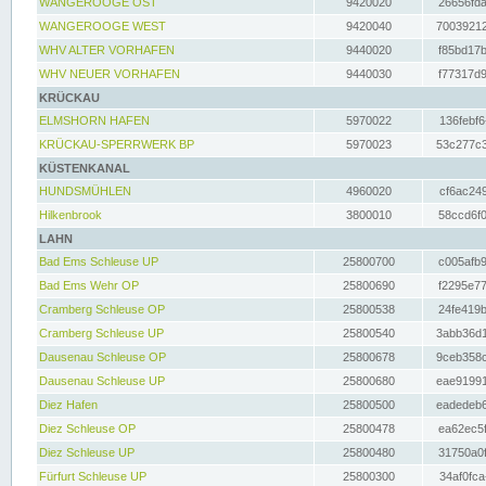
WANGEROOGE OST
9420020
26656fda
WANGEROOGE WEST
9420040
70039212
WHV ALTER VORHAFEN
9440020
f85bd17b
WHV NEUER VORHAFEN
9440030
f77317d9
KRÜCKAU
ELMSHORN HAFEN
5970022
136febf6
KRÜCKAU-SPERRWERK BP
5970023
53c277c3
KÜSTENKANAL
HUNDSMÜHLEN
4960020
cf6ac249
Hilkenbrook
3800010
58ccd6f0
LAHN
Bad Ems Schleuse UP
25800700
c005afb9
Bad Ems Wehr OP
25800690
f2295e77
Cramberg Schleuse OP
25800538
24fe419b
Cramberg Schleuse UP
25800540
3abb36d1
Dausenau Schleuse OP
25800678
9ceb358c
Dausenau Schleuse UP
25800680
eae91991
Diez Hafen
25800500
eadedeb6
Diez Schleuse OP
25800478
ea62ec5f
Diez Schleuse UP
25800480
31750a0f
Fürfurt Schleuse UP
25800300
34af0fca