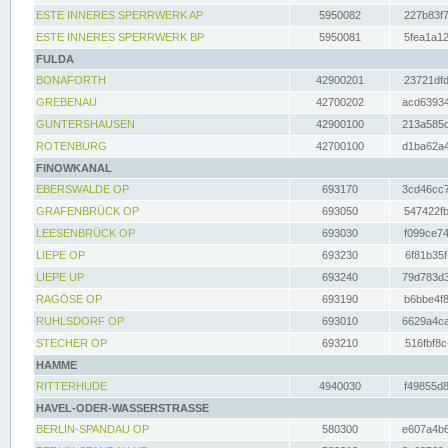
ESTE INNERES SPERRWERK AP
5950082
227b83f7
ESTE INNERES SPERRWERK BP
5950081
5fea1a12
FULDA
BONAFORTH
42900201
23721dfd
GREBENAU
42700202
acd63934
GUNTERSHAUSEN
42900100
213a585d
ROTENBURG
42700100
d1ba62a4
FINOWKANAL
EBERSWALDE OP
693170
3cd46cc7
GRAFENBRÜCK OP
693050
547422fb
LEESENBRÜCK OP
693030
f099ce74
LIEPE OP
693230
6f81b35f
LIEPE UP
693240
79d783d3
RAGÖSE OP
693190
b6bbe4f8
RUHLSDORF OP
693010
6629a4ca
STECHER OP
693210
516fbf8c
HAMME
RITTERHUDE
4940030
f49855d8
HAVEL-ODER-WASSERSTRASSE
BERLIN-SPANDAU OP
580300
e607a4b6