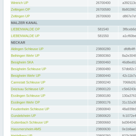
Wintrich UP
26700400
a392113c
Zeltingen OP
26700580
8b802863
Zeltingen UP
26700600
d867e7e9
MALZER KANAL
LIEBENWALDE OP
581540
3f8ceb6d
LIEBENWALDE UP
581550
a1cf60be
NECKAR
Aldingen Schleuse UP
23800280
dfdfb4ff
Beihingen Wehr UP
23800360
8a2e3048
Besigheim SKA
23800460
46d8ed02
Besigheim Schleuse UP
23800480
57db82c7
Besigheim Wehr UP
23800440
42c11b7a
Cannstatt Schleuse UP
23800240
7068d262
Deizisau Schleuse UP
23800120
c5b6243d
Esslingen Schleuse UP
23800180
130a3761
Esslingen Wehr OP
23800176
31c32a38
Feudenheim Schleuse UP
23800840
48a939b9
Gundelsheim UP
23800620
fc1072e4
Guttenbach Schleuse UP
23800660
bd36404b
Hassmersheim AMS
23800630
0e1b8ae0
Heidelberg UP
23800760
827b2685