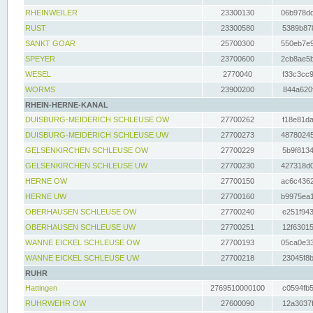
RHEINWEILER
23300130
06b978dd
RUST
23300580
5389b878
SANKT GOAR
25700300
550eb7e9
SPEYER
23700600
2cb8ae5b
WESEL
2770040
f33c3cc9
WORMS
23900200
844a620f
RHEIN-HERNE-KANAL
DUISBURG-MEIDERICH SCHLEUSE OW
27700262
f18e81da
DUISBURG-MEIDERICH SCHLEUSE UW
27700273
48780245
GELSENKIRCHEN SCHLEUSE OW
27700229
5b9f8134
GELSENKIRCHEN SCHLEUSE UW
27700230
427318d0
HERNE OW
27700150
ac6c4362
HERNE UW
27700160
b9975ea1
OBERHAUSEN SCHLEUSE OW
27700240
e251f943
OBERHAUSEN SCHLEUSE UW
27700251
12f63015
WANNE EICKEL SCHLEUSE OW
27700193
05ca0e33
WANNE EICKEL SCHLEUSE UW
27700218
23045f8b
RUHR
Hattingen
2769510000100
c0594fb5
RUHRWEHR OW
27600090
12a3037f