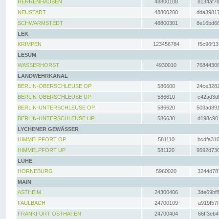
HERRENHAUSEN
48800108
8134af78
NEUSTADT
48800200
dda39817
SCHWARMSTEDT
48800301
8e16bd66
LEK
KRIMPEN
123456784
f5c96f13
LESUM
WASSERHORST
4930010
76844306
LANDWEHRKANAL
BERLIN-OBERSCHLEUSE OP
586600
24ce3282
BERLIN-OBERSCHLEUSE UP
586610
c42ad3df
BERLIN-UNTERSCHLEUSE OP
586620
503ad891
BERLIN-UNTERSCHLEUSE UP
586630
d198c901
LYCHENER GEWÄSSER
HIMMELPFORT OP
581110
bcdfa310
HIMMELPFORT UP
581120
9592d736
LÜHE
HORNEBURG
5960020
3244d787
MAIN
ASTHEIM
24300406
3de69bf8
FAULBACH
24700109
a919f57f
FRANKFURT OSTHAFEN
24700404
66ff3eb4