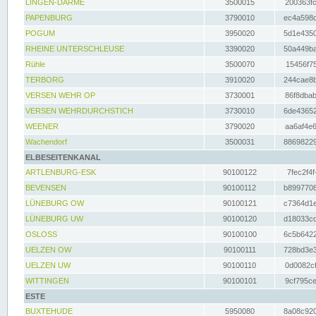
LINGEN-DARME
3500015
200363fc
PAPENBURG
3790010
ec4a598d
POGUM
3950020
5d1e4350
RHEINE UNTERSCHLEUSE
3390020
50a449ba
Rühle
3500070
15456f75
TERBORG
3910020
244cae8b
VERSEN WEHR OP
3730001
86f8dbab
VERSEN WEHRDURCHSTICH
3730010
6de43652
WEENER
3790020
aa6af4e6
Wachendorf
3500031
88698229
ELBESEITENKANAL
ARTLENBURG-ESK
90100122
7fec2f4f
BEVENSEN
90100112
b8997708
LÜNEBURG OW
90100121
c7364d1e
LÜNEBURG UW
90100120
d18033cd
OSLOSS
90100100
6c5b6422
UELZEN OW
90100111
728bd3e3
UELZEN UW
90100110
0d0082cf
WITTINGEN
90100101
9cf795ce
ESTE
BUXTEHUDE
5950080
8a08c920