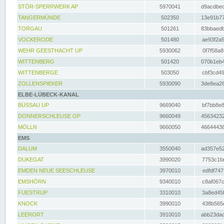
STÖR-SPERRWERK AP
5970041
d9acdbec
TANGERMÜNDE
502350
13e91b77
TORGAU
501261
83bbaedb
VOCKERODE
501480
ae93f2a5
WEHR GEESTHACHT UP
5930062
0f7f58a8
WITTENBERG
501420
070b1eb4
WITTENBERGE
503050
cbf3cd49
ZOLLENSPIEKER
5930090
3de8ea26
ELBE-LÜBECK-KANAL
BÜSSAU UP
9669040
bf7bb8e8
DONNERSCHLEUSE OP
9660049
45634232
MÖLLN
9660050
46644438
EMS
DALUM
3550040
ad357e52
DUKEGAT
3990020
7753c1fa
EMDEN NEUE SEESCHLEUSE
3970010
edfdf747
EMSHÖRN
9340010
c8af067c
FUESTRUP
3310010
3a8ed45f
KNOCK
3990010
438b565e
LEERORT
3910010
abb23dad