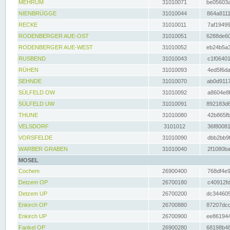
MEHRUM
31010071
be05603a
NIENBRÜGGE
31010044
864a8111
RECKE
31010011
7af19499
RODENBERGER AUE-OST
31010051
6288de60
RODENBERGER AUE-WEST
31010052
eb24b5a3
RUSBEND
31010043
c1f06401
RÜHEN
31010093
4ed5f6da
SEHNDE
31010070
ab0d9117
SÜLFELD OW
31010092
a8604e8f
SÜLFELD UW
31010091
892183d6
THUNE
31010080
42b865fb
VELSDORF
3101012
36f80081
VORSFELDE
31010090
dbb2bb9f
WARBER GRABEN
31010040
2f1080ba
MOSEL
Cochem
26900400
768df4e9
Detzem OP
26700180
c40912fd
Detzem UP
26700200
dc344605
Enkirch OP
26700880
87207dcd
Enkirch UP
26700900
ee861944
Fankel OP
26900280
68198b48