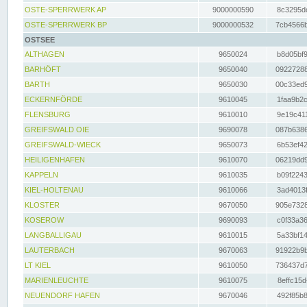
OSTE-SPERRWERK AP
9000000590
8c3295dc
OSTE-SPERRWERK BP
9000000532
7cb4566b
OSTSEE
ALTHAGEN
9650024
b8d05bf9
BARHÖFT
9650040
09227288
BARTH
9650030
00c33ed9
ECKERNFÖRDE
9610045
1faa9b2c
FLENSBURG
9610010
9e19c411
GREIFSWALD OIE
9690078
087b6386
GREIFSWALD-WIECK
9650073
6b53ef42
HEILIGENHAFEN
9610070
06219dd9
KAPPELN
9610035
b09f2243
KIEL-HOLTENAU
9610066
3ad4013f
KLOSTER
9670050
905e7328
KOSEROW
9690093
c0f33a36
LANGBALLIGAU
9610015
5a33bf14
LAUTERBACH
9670063
91922b9b
LT KIEL
9610050
736437d7
MARIENLEUCHTE
9610075
8effc15d
NEUENDORF HAFEN
9670046
492f85b8