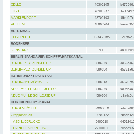
CELLE
48300105
b475386c
EITZE
48900237
47174d8f
MARKLENDORF
48700103
8b4f9f7c
RETHEM
48900204
5aaed954
ALTE MAAS
DORDRECHT
123456785
6c6f84c2
BODENSEE
KONSTANZ
906
aa9179c1
BERLIN-SPANDAUER-SCHIFFFAHRTSKANAL
BERLIN-PLÖTZENSEE OP
586640
ee52ce62
BERLIN-PLÖTZENSEE UP
586650
45721a68
DAHME-WASSERSTRASSE
BERLIN-SCHMÖCKWITZ
586810
6b595707
NEUE MÜHLE SCHLEUSE OP
586270
0e0dbcc9
NEUE MÜHLE SCHLEUSE UP
586280
c9a6c3bf
DORTMUND-EMS-KANAL
BERGESHÖVEDE
34000010
ade3a084
Groppenbruch
27700122
7bbdb421
HASEHUBBRÜCKE
3690010
04572010
HENRICHENBURG OW
27700111
70bee932