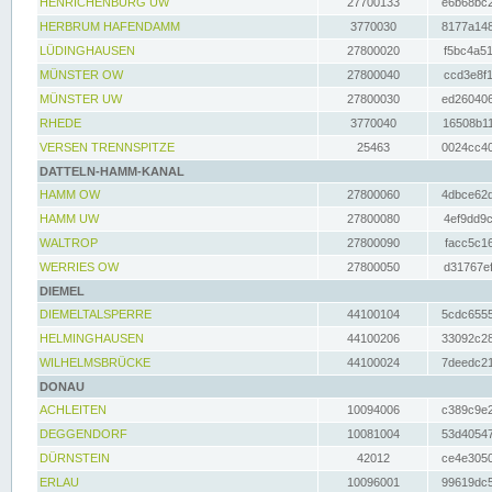
HENRICHENBURG UW
27700133
e6b68bc2
HERBRUM HAFENDAMM
3770030
8177a148
LÜDINGHAUSEN
27800020
f5bc4a51
MÜNSTER OW
27800040
ccd3e8f1
MÜNSTER UW
27800030
ed260406
RHEDE
3770040
16508b11
VERSEN TRENNSPITZE
25463
0024cc40
DATTELN-HAMM-KANAL
HAMM OW
27800060
4dbce62d
HAMM UW
27800080
4ef9dd9c
WALTROP
27800090
facc5c16
WERRIES OW
27800050
d31767ef
DIEMEL
DIEMELTALSPERRE
44100104
5cdc6555
HELMINGHAUSEN
44100206
33092c28
WILHELMSBRÜCKE
44100024
7deedc21
DONAU
ACHLEITEN
10094006
c389c9e2
DEGGENDORF
10081004
53d40547
DÜRNSTEIN
42012
ce4e3050
ERLAU
10096001
99619dc5