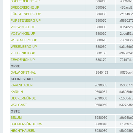
BREDEREICHE OP
580080
308f5979
BREDEREICHE UP
580090
470acd2a
FÜRSTENBERG OP
580060
2c95f83d
FÜRSTENBERG UP
580070
a5830277
VOßWINKEL OP
580000
09b422f7
VOßWINKEL UP
580010
2bcef51a
WESENBERG OP
580020
7909d3f7
WESENBERG UP
580030
da3b5de9
ZEHDENICK OP
580160
a9b8e24c
ZEHDENICK UP
580170
721d7dbf
ORKE
DALWIGKSTHAL
42840453
f0f78cc4
KLEINES HAFF
KARLSHAGEN
9690085
f53bb77f
KARNIN
9690084
da893bbd
UECKERMÜNDE
9690088
c1588dcc
WOLGAST
9650080
b327e35c
OSTE
BELUM
5980060
a9e93be0
BREMERVÖRDE UW
5980010
cf8a3ea2
HECHTHAUSEN
5980030
e5e02890