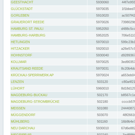
GEESTHACHT
5930060
44f7e955
GLÜCKSTADT
5970035
1f1bbed7
GORLEBEN
5910020
ac507f42
GRAUERORT REEDE
5970026
7398029b
HAMBURG ST. PAULI
5952050
d488c5cc
HAMBURG-HARBURG
5952025
706e5110
HETLINGEN
5970010
599c23b1
HITZACKER
5920010
a26e57c9
HOHNSTORF
5930040
d9289367
KOLLMAR
5970025
3ed90357
KRAUTSAND REEDE
5970031
8c20b4dc
KRÜCKAU-SPERRWERK AP
5970024
a653eb04
LENZEN
503120
c80a4f21
LÜHORT
5960010
8d18d129
MAGDEBURG-BUCKAU
502170
b8567c1e
MAGDEBURG-STROMBRÜCKE
502180
ccccb57f
MEISSEN
501080
24440872
MÜGGENDORF
503070
48f2661f
MÜHLBERG
501160
16b9b4e7
NEU DARCHAU
5930010
67d6e882
NIEGRIPP AP
502240
3adf88fd