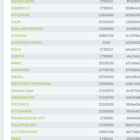
DÜSSELDORF
2750010
8f7e5f92
EMMERICH
2790020
9598e4cb
IFFEZHEIM
23500600
b02be240
KAUB
25700100
1d26e504
KEHL-KRONENHOF
23300900
23af9b02
KOBLENZ
25900700
4c7d796a
KONSTANZ-RHEIN
3329
e020e651
KÖLN
2730010
a6ee8177
LOBITH
2790050
efe13a3d
MAINZ
25100100
a37a9aa3
MANNHEIM
23700700
57090802
MAXAU
23700200
b6c6d5c8
NIERSTEIN-OPPENHEIM
23900600
d28e7ed1
Neuwied Stadt
27100370
dc407f1e
OBERWINTER
27100700
b45359df
OESTRICH
25100300
665be0fe
OTTENHEIM
23300800
787e5d63
PANNERDENSE KOP
2790060
3046493f
PHILIPPSBURG
23700500
88e972e1
PLITTERSDORF
23500700
6b774802
REES
2790010
2f025389