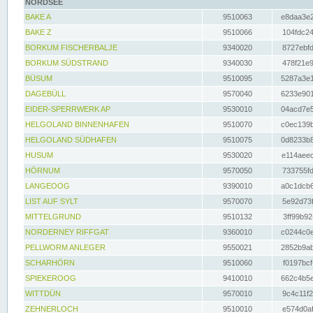
NORDSEE
BAKE A
9510063
e8daa3e2
BAKE Z
9510066
104fdc24
BORKUM FISCHERBALJE
9340020
8727ebfd
BORKUM SÜDSTRAND
9340030
478f21e9
BÜSUM
9510095
5287a3e1
DAGEBÜLL
9570040
6233e901
EIDER-SPERRWERK AP
9530010
04acd7e5
HELGOLAND BINNENHAFEN
9510070
c0ec139b
HELGOLAND SÜDHAFEN
9510075
0d8233b8
HUSUM
9530020
e114aeec
HÖRNUM
9570050
733755fd
LANGEOOG
9390010
a0c1dcb6
LIST AUF SYLT
9570070
5e92d73f
MITTELGRUND
9510132
3ff99b92
NORDERNEY RIFFGAT
9360010
c0244c0e
PELLWORM ANLEGER
9550021
2852b9ab
SCHARHÖRN
9510060
f0197bcf
SPIEKEROOG
9410010
662c4b5e
WITTDÜN
9570010
9c4c11f2
ZEHNERLOCH
9510010
e574d0af