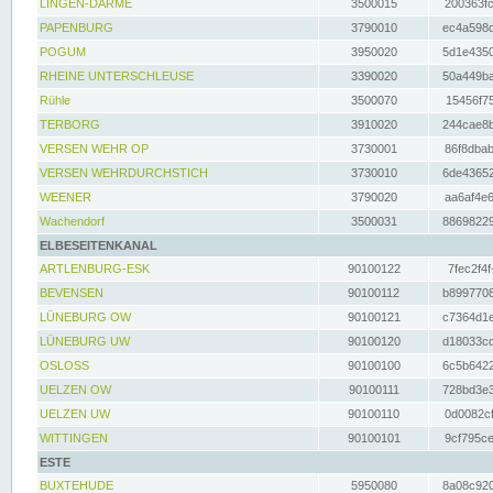
LINGEN-DARME
3500015
200363fc
PAPENBURG
3790010
ec4a598d
POGUM
3950020
5d1e4350
RHEINE UNTERSCHLEUSE
3390020
50a449ba
Rühle
3500070
15456f75
TERBORG
3910020
244cae8b
VERSEN WEHR OP
3730001
86f8dbab
VERSEN WEHRDURCHSTICH
3730010
6de43652
WEENER
3790020
aa6af4e6
Wachendorf
3500031
88698229
ELBESEITENKANAL
ARTLENBURG-ESK
90100122
7fec2f4f
BEVENSEN
90100112
b8997708
LÜNEBURG OW
90100121
c7364d1e
LÜNEBURG UW
90100120
d18033cd
OSLOSS
90100100
6c5b6422
UELZEN OW
90100111
728bd3e3
UELZEN UW
90100110
0d0082cf
WITTINGEN
90100101
9cf795ce
ESTE
BUXTEHUDE
5950080
8a08c920