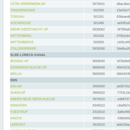
STÖR-SPERRWERK AP
5970041
d9acdbec
TANGERMÜNDE
502350
13e91b77
TORGAU
501261
83bbaedb
VOCKERODE
501480
ae93f2a5
WEHR GEESTHACHT UP
5930062
0f7f58a8
WITTENBERG
501420
070b1eb4
WITTENBERGE
503050
cbf3cd49
ZOLLENSPIEKER
5930090
3de8ea26
ELBE-LÜBECK-KANAL
BÜSSAU UP
9669040
bf7bb8e8
DONNERSCHLEUSE OP
9660049
45634232
MÖLLN
9660050
46644438
EMS
DALUM
3550040
ad357e52
DUKEGAT
3990020
7753c1fa
EMDEN NEUE SEESCHLEUSE
3970010
edfdf747
EMSHÖRN
9340010
c8af067c
FUESTRUP
3310010
3a8ed45f
KNOCK
3990010
438b565e
LEERORT
3910010
abb23dad