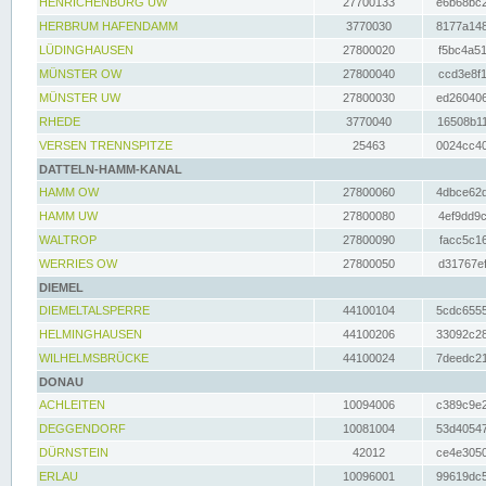
HENRICHENBURG UW
27700133
e6b68bc2
HERBRUM HAFENDAMM
3770030
8177a148
LÜDINGHAUSEN
27800020
f5bc4a51
MÜNSTER OW
27800040
ccd3e8f1
MÜNSTER UW
27800030
ed260406
RHEDE
3770040
16508b11
VERSEN TRENNSPITZE
25463
0024cc40
DATTELN-HAMM-KANAL
HAMM OW
27800060
4dbce62d
HAMM UW
27800080
4ef9dd9c
WALTROP
27800090
facc5c16
WERRIES OW
27800050
d31767ef
DIEMEL
DIEMELTALSPERRE
44100104
5cdc6555
HELMINGHAUSEN
44100206
33092c28
WILHELMSBRÜCKE
44100024
7deedc21
DONAU
ACHLEITEN
10094006
c389c9e2
DEGGENDORF
10081004
53d40547
DÜRNSTEIN
42012
ce4e3050
ERLAU
10096001
99619dc5