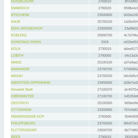
DÜSSELDORF
2750010
8f7e5f92
EMMERICH
2790020
9598e4cb
IFFEZHEIM
23500600
b02be240
KAUB
25700100
1d26e504
KEHL-KRONENHOF
23300900
23af9b02
KOBLENZ
25900700
4c7d796a
KONSTANZ-RHEIN
3329
e020e651
KÖLN
2730010
a6ee8177
LOBITH
2790050
efe13a3d
MAINZ
25100100
a37a9aa3
MANNHEIM
23700700
57090802
MAXAU
23700200
b6c6d5c8
NIERSTEIN-OPPENHEIM
23900600
d28e7ed1
Neuwied Stadt
27100370
dc407f1e
OBERWINTER
27100700
b45359df
OESTRICH
25100300
665be0fe
OTTENHEIM
23300800
787e5d63
PANNERDENSE KOP
2790060
3046493f
PHILIPPSBURG
23700500
88e972e1
PLITTERSDORF
23500700
6b774802
REES
2790010
2f025389