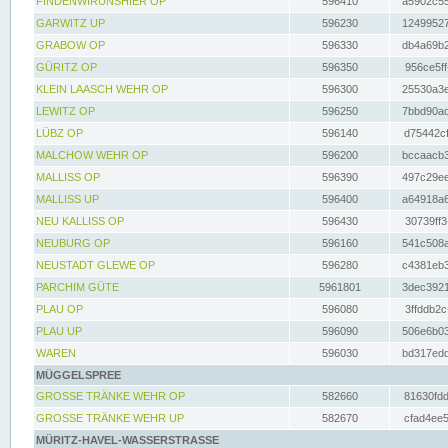
FINDENWIRUNSHIER OP
596410
a5902c55
GARWITZ UP
596230
12499527
GRABOW OP
596330
db4a69b2
GÜRITZ OP
596350
956ce5ff
KLEIN LAASCH WEHR OP
596300
25530a3e
LEWITZ OP
596250
7bbd90ad
LÜBZ OP
596140
d75442cf
MALCHOW WEHR OP
596200
bccaacb3
MALLISS OP
596390
497c29ee
MALLISS UP
596400
a64918a6
NEU KALLISS OP
596430
30739ff3
NEUBURG OP
596160
541c508a
NEUSTADT GLEWE OP
596280
c4381eb3
PARCHIM GÜTE
5961801
3dec3921
PLAU OP
596080
3ffddb2c
PLAU UP
596090
506e6b03
WAREN
596030
bd317edd
MÜGGELSPREE
GROSSE TRÄNKE WEHR OP
582660
81630fdd
GROSSE TRÄNKE WEHR UP
582670
cfad4ee5
MÜRITZ-HAVEL-WASSERSTRASSE