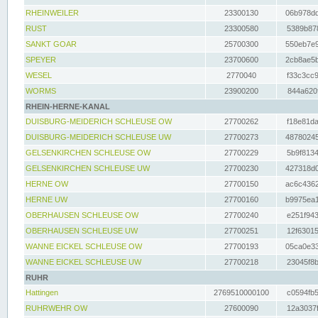
RHEINWEILER
23300130
06b978dd
RUST
23300580
5389b878
SANKT GOAR
25700300
550eb7e9
SPEYER
23700600
2cb8ae5b
WESEL
2770040
f33c3cc9
WORMS
23900200
844a620f
RHEIN-HERNE-KANAL
DUISBURG-MEIDERICH SCHLEUSE OW
27700262
f18e81da
DUISBURG-MEIDERICH SCHLEUSE UW
27700273
48780245
GELSENKIRCHEN SCHLEUSE OW
27700229
5b9f8134
GELSENKIRCHEN SCHLEUSE UW
27700230
427318d0
HERNE OW
27700150
ac6c4362
HERNE UW
27700160
b9975ea1
OBERHAUSEN SCHLEUSE OW
27700240
e251f943
OBERHAUSEN SCHLEUSE UW
27700251
12f63015
WANNE EICKEL SCHLEUSE OW
27700193
05ca0e33
WANNE EICKEL SCHLEUSE UW
27700218
23045f8b
RUHR
Hattingen
2769510000100
c0594fb5
RUHRWEHR OW
27600090
12a3037f