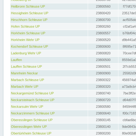
Heilbronn Schleuse UP
23800560
f77df170
Hessigheim Schleuse UP
23800420
23517de9
Hirschhorn Schleuse UP
23800700
acf505dd
Hofen Schleuse UP
23800260
cf2af1a4
Horkheim Schleuse UP
23800557
b76bf04c
Horkheim Wehr UP
23800520
d9b441a5
Kochendorf Schleuse UP
23800600
8f695e71
Ladenburg Wehr UP
23800820
70cee7df
Lauffen
23800500
8559d1a0
Lauffen Schleuse UP
23800501
2f7cb553
Mannheim Neckar
23800900
25582d3f
Marbach Schleuse UP
23800322
456974a8
Marbach Wehr UP
23800320
a73a9cb4
Neckargemünd Schleuse UP
23800740
7be3ff2e
Neckarsteinach Schleuse UP
23800720
d64d07f7
Neckarsulm Wehr UP
23800580
845944f8
Neckarzimmern Schleuse UP
23800640
f00c7183
Oberesslingen Schleuse UP
23800145
cbfae6bc
Oberesslingen Wehr UP
23800140
9de0843a
Obertürkheim Schleuse UP
23800200
80e002d8