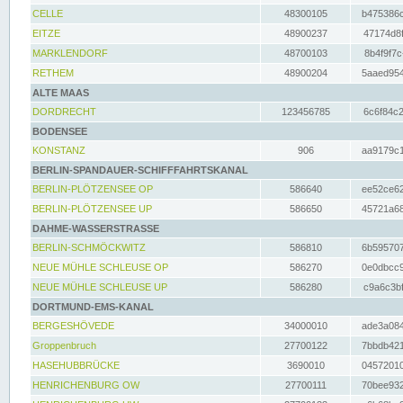
CELLE
48300105
b475386c
EITZE
48900237
47174d8f
MARKLENDORF
48700103
8b4f9f7c
RETHEM
48900204
5aaed954
ALTE MAAS
DORDRECHT
123456785
6c6f84c2
BODENSEE
KONSTANZ
906
aa9179c1
BERLIN-SPANDAUER-SCHIFFFAHRTSKANAL
BERLIN-PLÖTZENSEE OP
586640
ee52ce62
BERLIN-PLÖTZENSEE UP
586650
45721a68
DAHME-WASSERSTRASSE
BERLIN-SCHMÖCKWITZ
586810
6b595707
NEUE MÜHLE SCHLEUSE OP
586270
0e0dbcc9
NEUE MÜHLE SCHLEUSE UP
586280
c9a6c3bf
DORTMUND-EMS-KANAL
BERGESHÖVEDE
34000010
ade3a084
Groppenbruch
27700122
7bbdb421
HASEHUBBRÜCKE
3690010
04572010
HENRICHENBURG OW
27700111
70bee932