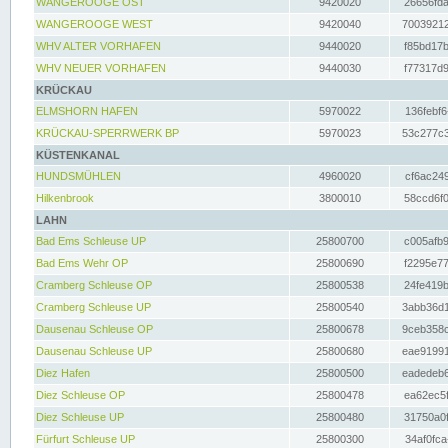
WANGEROOGE OST
9420020
26656fda
WANGEROOGE WEST
9420040
70039212
WHV ALTER VORHAFEN
9440020
f85bd17b
WHV NEUER VORHAFEN
9440030
f77317d9
KRÜCKAU
ELMSHORN HAFEN
5970022
136febf6
KRÜCKAU-SPERRWERK BP
5970023
53c277c3
KÜSTENKANAL
HUNDSMÜHLEN
4960020
cf6ac249
Hilkenbrook
3800010
58ccd6f0
LAHN
Bad Ems Schleuse UP
25800700
c005afb9
Bad Ems Wehr OP
25800690
f2295e77
Cramberg Schleuse OP
25800538
24fe419b
Cramberg Schleuse UP
25800540
3abb36d1
Dausenau Schleuse OP
25800678
9ceb358c
Dausenau Schleuse UP
25800680
eae91991
Diez Hafen
25800500
eadedeb6
Diez Schleuse OP
25800478
ea62ec5f
Diez Schleuse UP
25800480
31750a0f
Fürfurt Schleuse UP
25800300
34af0fca