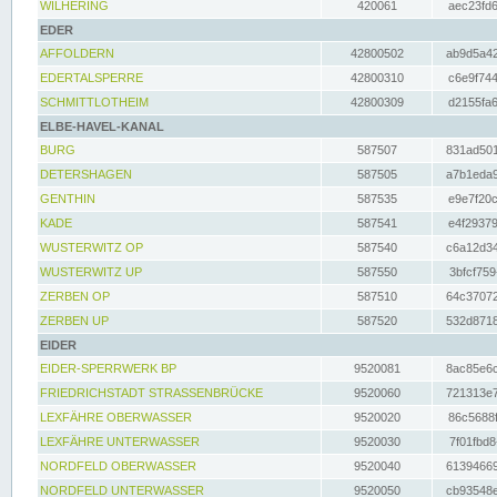
WILHERING
420061
aec23fd6
EDER
AFFOLDERN
42800502
ab9d5a42
EDERTALSPERRE
42800310
c6e9f744
SCHMITTLOTHEIM
42800309
d2155fa6
ELBE-HAVEL-KANAL
BURG
587507
831ad501
DETERSHAGEN
587505
a7b1eda9
GENTHIN
587535
e9e7f20c
KADE
587541
e4f29379
WUSTERWITZ OP
587540
c6a12d34
WUSTERWITZ UP
587550
3bfcf759
ZERBEN OP
587510
64c37072
ZERBEN UP
587520
532d8718
EIDER
EIDER-SPERRWERK BP
9520081
8ac85e6c
FRIEDRICHSTADT STRASSENBRÜCKE
9520060
721313e7
LEXFÄHRE OBERWASSER
9520020
86c5688f
LEXFÄHRE UNTERWASSER
9520030
7f01fbd8
NORDFELD OBERWASSER
9520040
61394669
NORDFELD UNTERWASSER
9520050
cb93548e