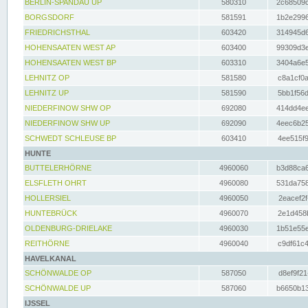
BERLIN-SPANDAU UP
580310
2c68509c
BORGSDORF
581591
1b2e2996
FRIEDRICHSTHAL
603420
314945d6
HOHENSAATEN WEST AP
603400
99309d3e
HOHENSAATEN WEST BP
603310
3404a6e5
LEHNITZ OP
581580
c8a1cf0a
LEHNITZ UP
581590
5bb1f56d
NIEDERFINOW SHW OP
692080
414dd4ee
NIEDERFINOW SHW UP
692090
4eec6b25
SCHWEDT SCHLEUSE BP
603410
4ee515f9
HUNTE
BUTTELERHÖRNE
4960060
b3d88ca6
ELSFLETH OHRT
4960080
531da758
HOLLERSIEL
4960050
2eacef2f
HUNTEBRÜCK
4960070
2e1d458b
OLDENBURG-DRIELAKE
4960030
1b51e55e
REITHÖRNE
4960040
c9df61c4
HAVELKANAL
SCHÖNWALDE OP
587050
d8ef9f21
SCHÖNWALDE UP
587060
b6650b13
IJSSEL