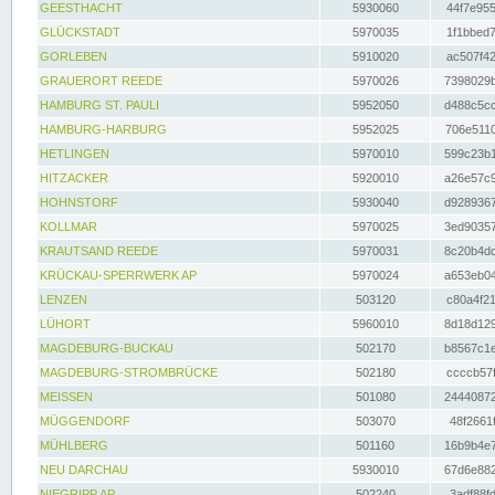
GEESTHACHT
5930060
44f7e955
GLÜCKSTADT
5970035
1f1bbed7
GORLEBEN
5910020
ac507f42
GRAUERORT REEDE
5970026
7398029b
HAMBURG ST. PAULI
5952050
d488c5cc
HAMBURG-HARBURG
5952025
706e5110
HETLINGEN
5970010
599c23b1
HITZACKER
5920010
a26e57c9
HOHNSTORF
5930040
d9289367
KOLLMAR
5970025
3ed90357
KRAUTSAND REEDE
5970031
8c20b4dc
KRÜCKAU-SPERRWERK AP
5970024
a653eb04
LENZEN
503120
c80a4f21
LÜHORT
5960010
8d18d129
MAGDEBURG-BUCKAU
502170
b8567c1e
MAGDEBURG-STROMBRÜCKE
502180
ccccb57f
MEISSEN
501080
24440872
MÜGGENDORF
503070
48f2661f
MÜHLBERG
501160
16b9b4e7
NEU DARCHAU
5930010
67d6e882
NIEGRIPP AP
502240
3adf88fd