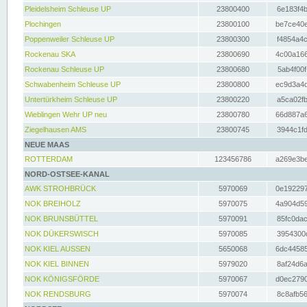
Pleidelsheim Schleuse UP
23800400
6e183f4b
Plochingen
23800100
be7ce40e
Poppenweiler Schleuse UP
23800300
f4854a4c
Rockenau SKA
23800690
4c00a166
Rockenau Schleuse UP
23800680
5ab4f00f
Schwabenheim Schleuse UP
23800800
ec9d3a4d
Untertürkheim Schleuse UP
23800220
a5ca02fb
Wieblingen Wehr UP neu
23800780
66d887a6
Ziegelhausen AMS
23800745
3944c1fd
NEUE MAAS
ROTTERDAM
123456786
a269e3be
NORD-OSTSEE-KANAL
AWK STROHBRÜCK
5970069
0e192297
NOK BREIHOLZ
5970075
4a904d59
NOK BRUNSBÜTTEL
5970091
85fc0dac
NOK DÜKERSWISCH
5970085
3954300d
NOK KIEL AUSSEN
5650068
6dc44585
NOK KIEL BINNEN
5979020
8af24d6a
NOK KÖNIGSFÖRDE
5970067
d0ec2790
NOK RENDSBURG
5970074
8c8afb56