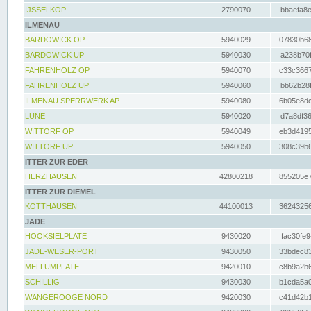
IJSSELKOP
2790070
bbaefa8e
ILMENAU
BARDOWICK OP
5940029
07830b68
BARDOWICK UP
5940030
a238b70f
FAHRENHOLZ OP
5940070
c33c3667
FAHRENHOLZ UP
5940060
bb62b28f
ILMENAU SPERRWERK AP
5940080
6b05e8dc
LÜNE
5940020
d7a8df36
WITTORF OP
5940049
eb3d4195
WITTORF UP
5940050
308c39b6
ITTER ZUR EDER
HERZHAUSEN
42800218
855205e7
ITTER ZUR DIEMEL
KOTTHAUSEN
44100013
36243256
JADE
HOOKSIELPLATE
9430020
fac30fe9
JADE-WESER-PORT
9430050
33bdec83
MELLUMPLATE
9420010
c8b9a2b6
SCHILLIG
9430030
b1cda5a0
WANGEROOGE NORD
9420030
c41d42b1