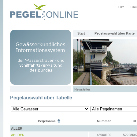
Hilfe
Link
Start
Pegelauswahl über Karte
Newsletter
Pegelauswahl über Tabelle
Pegelname
Nummer
UU
ALLER
AHLDEN
48900102
522286e2