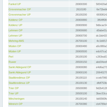
Fankel UP
26900300
583420a8
Grevenmacher OP
2610180
6e72bebf
Grevenmacher UP
26100200
69308142
Koblenz OP
26900880
3f64ff08
Koblenz UP
26900900
9dbcac54
Lehmen OP
26900680
d0abe01a
Lehmen UP
26900700
dc1bb420
Mehring AMS
26700100
4c1b6f17
Müden OP
26900480
a5c880a3
Müden UP
26900500
edc67ca3
Perl
26100100
c263ea53
Ruwer
26500150
abd34ee6
Sankt Aldegund OP
26900080
e4d6a271
Sankt Aldegund UP
26900100
20640279
Stadtbredimus OP
26100110
cceb7060
Stadtbredimus UP
26100130
dfdf753b
Trier OP
26500080
9d2b4126
Trier UP
26500100
3bec53ca
Wincheringen
26100140
bb5560fc
Wintrich OP
26700380
cb4789e4