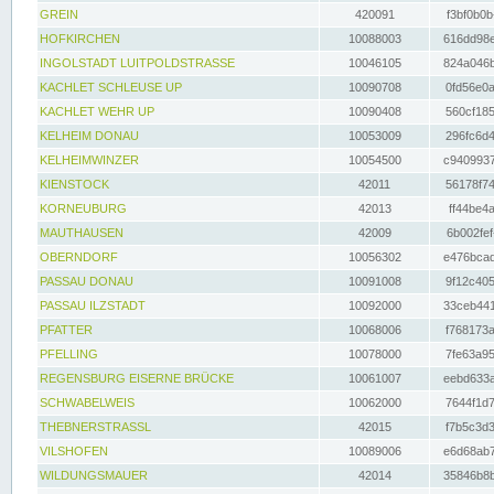
GREIN
420091
f3bf0b0b
HOFKIRCHEN
10088003
616dd98e
INGOLSTADT LUITPOLDSTRASSE
10046105
824a046b
KACHLET SCHLEUSE UP
10090708
0fd56e0a
KACHLET WEHR UP
10090408
560cf185
KELHEIM DONAU
10053009
296fc6d4
KELHEIMWINZER
10054500
c9409937
KIENSTOCK
42011
56178f74
KORNEUBURG
42013
ff44be4a
MAUTHAUSEN
42009
6b002fef
OBERNDORF
10056302
e476bcad
PASSAU DONAU
10091008
9f12c405
PASSAU ILZSTADT
10092000
33ceb441
PFATTER
10068006
f768173a
PFELLING
10078000
7fe63a95
REGENSBURG EISERNE BRÜCKE
10061007
eebd633a
SCHWABELWEIS
10062000
7644f1d7
THEBNERSTRASSL
42015
f7b5c3d3
VILSHOFEN
10089006
e6d68ab7
WILDUNGSMAUER
42014
35846b8b