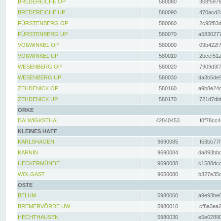
BREDEREICHE OP
580080
308f5979
BREDEREICHE UP
580090
470acd2a
FÜRSTENBERG OP
580060
2c95f83d
FÜRSTENBERG UP
580070
a5830277
VOßWINKEL OP
580000
09b422f7
VOßWINKEL UP
580010
2bcef51a
WESENBERG OP
580020
7909d3f7
WESENBERG UP
580030
da3b5de9
ZEHDENICK OP
580160
a9b8e24c
ZEHDENICK UP
580170
721d7dbf
ORKE
DALWIGKSTHAL
42840453
f0f78cc4
KLEINES HAFF
KARLSHAGEN
9690085
f53bb77f
KARNIN
9690084
da893bbd
UECKERMÜNDE
9690088
c1588dcc
WOLGAST
9650080
b327e35c
OSTE
BELUM
5980060
a9e93be0
BREMERVÖRDE UW
5980010
cf8a3ea2
HECHTHAUSEN
5980030
e5e02890