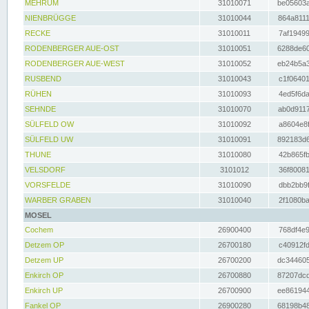
MEHRUM
31010071
be05603a
NIENBRÜGGE
31010044
864a8111
RECKE
31010011
7af19499
RODENBERGER AUE-OST
31010051
6288de60
RODENBERGER AUE-WEST
31010052
eb24b5a3
RUSBEND
31010043
c1f06401
RÜHEN
31010093
4ed5f6da
SEHNDE
31010070
ab0d9117
SÜLFELD OW
31010092
a8604e8f
SÜLFELD UW
31010091
892183d6
THUNE
31010080
42b865fb
VELSDORF
3101012
36f80081
VORSFELDE
31010090
dbb2bb9f
WARBER GRABEN
31010040
2f1080ba
MOSEL
Cochem
26900400
768df4e9
Detzem OP
26700180
c40912fd
Detzem UP
26700200
dc344605
Enkirch OP
26700880
87207dcd
Enkirch UP
26700900
ee861944
Fankel OP
26900280
68198b48