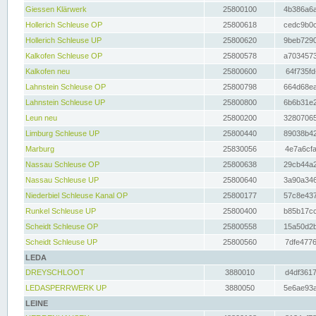
Giessen Klärwerk
25800100
4b386a6a
Hollerich Schleuse OP
25800618
cedc9b0c
Hollerich Schleuse UP
25800620
9beb7290
Kalkofen Schleuse OP
25800578
a7034573
Kalkofen neu
25800600
64f735fd
Lahnstein Schleuse OP
25800798
664d68ea
Lahnstein Schleuse UP
25800800
6b6b31e2
Leun neu
25800200
32807065
Limburg Schleuse UP
25800440
89038b42
Marburg
25830056
4e7a6cfa
Nassau Schleuse OP
25800638
29cb44a2
Nassau Schleuse UP
25800640
3a90a346
Niederbiel Schleuse Kanal OP
25800177
57c8e437
Runkel Schleuse UP
25800400
b85b17cc
Scheidt Schleuse OP
25800558
15a50d2b
Scheidt Schleuse UP
25800560
7dfe4776
LEDA
DREYSCHLOOT
3880010
d4df3617
LEDASPERRWERK UP
3880050
5e6ae93a
LEINE