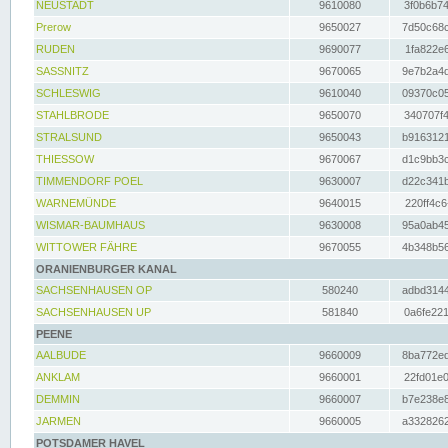
NEUSTADT
9610080
3f0b6b74
Prerow
9650027
7d50c68c
RUDEN
9690077
1fa822e6
SASSNITZ
9670065
9e7b2a4d
SCHLESWIG
9610040
09370c05
STAHLBRODE
9650070
340707f4
STRALSUND
9650043
b9163121
THIESSOW
9670067
d1c9bb3c
TIMMENDORF POEL
9630007
d22c341b
WARNEMÜNDE
9640015
220ff4c6
WISMAR-BAUMHAUS
9630008
95a0ab45
WITTOWER FÄHRE
9670055
4b348b56
ORANIENBURGER KANAL
SACHSENHAUSEN OP
580240
adbd3144
SACHSENHAUSEN UP
581840
0a6fe221
PEENE
AALBUDE
9660009
8ba772ed
ANKLAM
9660001
22fd01e0
DEMMIN
9660007
b7e238e8
JARMEN
9660005
a3328262
POTSDAMER HAVEL