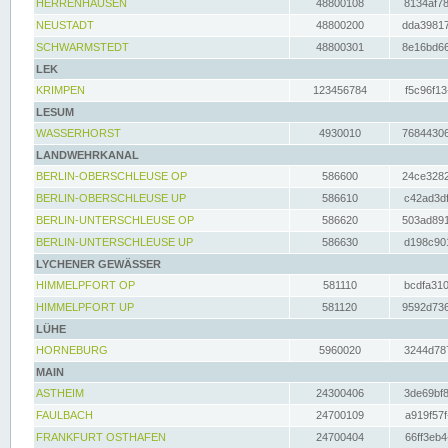
HERRENHAUSEN
48800108
8134af78
NEUSTADT
48800200
dda39817
SCHWARMSTEDT
48800301
8e16bd66
LEK
KRIMPEN
123456784
f5c96f13
LESUM
WASSERHORST
4930010
76844306
LANDWEHRKANAL
BERLIN-OBERSCHLEUSE OP
586600
24ce3282
BERLIN-OBERSCHLEUSE UP
586610
c42ad3df
BERLIN-UNTERSCHLEUSE OP
586620
503ad891
BERLIN-UNTERSCHLEUSE UP
586630
d198c901
LYCHENER GEWÄSSER
HIMMELPFORT OP
581110
bcdfa310
HIMMELPFORT UP
581120
9592d736
LÜHE
HORNEBURG
5960020
3244d787
MAIN
ASTHEIM
24300406
3de69bf8
FAULBACH
24700109
a919f57f
FRANKFURT OSTHAFEN
24700404
66ff3eb4