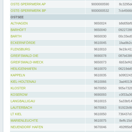
OSTE-SPERRWERK AP
9000000590
8c3295dc
OSTE-SPERRWERK BP
9000000532
7cb4566b
OSTSEE
ALTHAGEN
9650024
b8d05bf9
BARHÖFT
9650040
09227288
BARTH
9650030
00c33ed9
ECKERNFÖRDE
9610045
1faa9b2c
FLENSBURG
9610010
9e19c411
GREIFSWALD OIE
9690078
087b6386
GREIFSWALD-WIECK
9650073
6b53ef42
HEILIGENHAFEN
9610070
06219dd9
KAPPELN
9610035
b09f2243
KIEL-HOLTENAU
9610066
3ad4013f
KLOSTER
9670050
905e7328
KOSEROW
9690093
c0f33a36
LANGBALLIGAU
9610015
5a33bf14
LAUTERBACH
9670063
91922b9b
LT KIEL
9610050
736437d7
MARIENLEUCHTE
9610075
8effc15d
NEUENDORF HAFEN
9670046
492f85b8