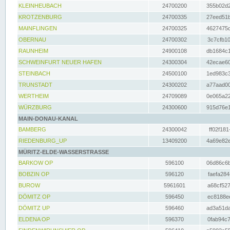
KLEINHEUBACH
24700200
355b02d2
KROTZENBURG
24700335
27eed51b
MAINFLINGEN
24700325
4627475d
OBERNAU
24700302
3c7cfb10
RAUNHEIM
24900108
db1684c1
SCHWEINFURT NEUER HAFEN
24300304
42ecae60
STEINBACH
24500100
1ed983c3
TRUNSTADT
24300202
a77aad00
WERTHEIM
24709089
0e065a22
WÜRZBURG
24300600
915d76e1
MAIN-DONAU-KANAL
BAMBERG
24300042
ff02f181
RIEDENBURG_UP
13409200
4a69e82e
MÜRITZ-ELDE-WASSERSTRASSE
BARKOW OP
596100
06d86c6b
BOBZIN OP
596120
faefa284
BUROW
5961601
a68cf527
DÖMITZ OP
596450
ec8188ee
DÖMITZ UP
596460
ad3a51da
ELDENA OP
596370
0fab94c7