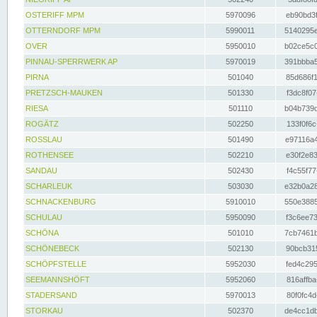
OSTERIFF MPM
5970096
eb90bd3f
OTTERNDORF MPM
5990011
5140295e
OVER
5950010
b02ce5c0
PINNAU-SPERRWERK AP
5970019
391bbba5
PIRNA
501040
85d686f1
PRETZSCH-MAUKEN
501330
f3dc8f07
RIESA
501110
b04b739d
ROGÄTZ
502250
133f0f6c
ROSSLAU
501490
e97116a4
ROTHENSEE
502210
e30f2e83
SANDAU
502430
f4c55f77
SCHARLEUK
503030
e32b0a28
SCHNACKENBURG
5910010
550e3885
SCHULAU
5950090
f3c6ee73
SCHÖNA
501010
7cb7461b
SCHÖNEBECK
502130
90bcb315
SCHÖPFSTELLE
5952030
fed4c295
SEEMANNSHÖFT
5952060
816affba
STADERSAND
5970013
80f0fc4d
STORKAU
502370
de4cc1db