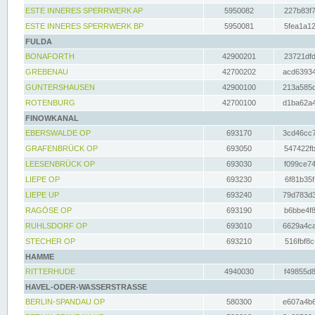
ESTE INNERES SPERRWERK AP
5950082
227b83f7
ESTE INNERES SPERRWERK BP
5950081
5fea1a12
FULDA
BONAFORTH
42900201
23721dfd
GREBENAU
42700202
acd63934
GUNTERSHAUSEN
42900100
213a585d
ROTENBURG
42700100
d1ba62a4
FINOWKANAL
EBERSWALDE OP
693170
3cd46cc7
GRAFENBRÜCK OP
693050
547422fb
LEESENBRÜCK OP
693030
f099ce74
LIEPE OP
693230
6f81b35f
LIEPE UP
693240
79d783d3
RAGÖSE OP
693190
b6bbe4f8
RUHLSDORF OP
693010
6629a4ca
STECHER OP
693210
516fbf8c
HAMME
RITTERHUDE
4940030
f49855d8
HAVEL-ODER-WASSERSTRASSE
BERLIN-SPANDAU OP
580300
e607a4b6