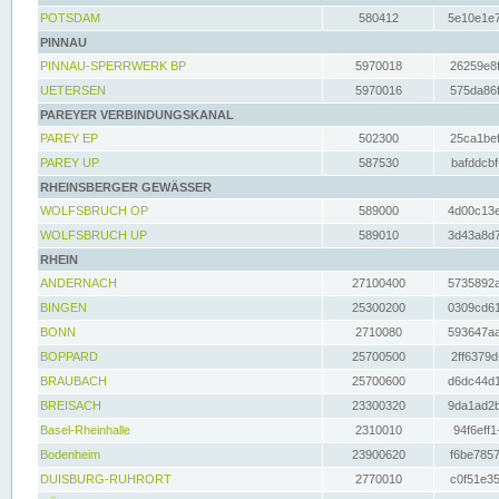
POTSDAM
580412
5e10e1e7
PINNAU
PINNAU-SPERRWERK BP
5970018
26259e8f
UETERSEN
5970016
575da86f
PAREYER VERBINDUNGSKANAL
PAREY EP
502300
25ca1bef
PAREY UP
587530
bafddcbf
RHEINSBERGER GEWÄSSER
WOLFSBRUCH OP
589000
4d00c13e
WOLFSBRUCH UP
589010
3d43a8d7
RHEIN
ANDERNACH
27100400
5735892a
BINGEN
25300200
0309cd61
BONN
2710080
593647aa
BOPPARD
25700500
2ff6379d
BRAUBACH
25700600
d6dc44d1
BREISACH
23300320
9da1ad2b
Basel-Rheinhalle
2310010
94f6eff1
Bodenheim
23900620
f6be7857
DUISBURG-RUHRORT
2770010
c0f51e35