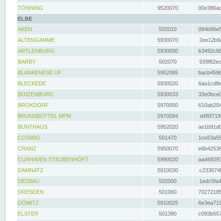
TÖNNING
9520070
00e386ac
ELBE
AKEN
502010
094b96e5
ALTENGAMME
5930070
2ee12b9a
ARTLENBURG
5930050
b3492c68
BARBY
502070
939f82ec
BLANKENESE UF
5952065
bacb459b
BLECKEDE
5930020
6aa1cd8e
BOIZENBURG
5930033
33e0bce0
BROKDORF
5970050
610ab204
BRUNSBÜTTEL MPM
5970094
d4f5f719
BUNTHAUS
5952020
ae1b91d0
COSWIG
501470
1ce53a59
CRANZ
5950070
e6b42536
CUXHAVEN STEUBENHÖFT
5990020
aad49293
DAMNATZ
5910030
c233674f
DESSAU
502000
1edc5fa4
DRESDEN
501060
70272185
DÖMITZ
5910025
6e3ea719
ELSTER
501390
c093b557