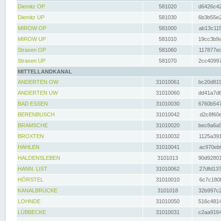
Diemitz OP
581020
d6426c42
Diemitz UP
581030
6b3b55e2
MIROW OP
581000
ab13c115
MIROW UP
581010
19cc3b9a
Strasen OP
581060
117877ec
Strasen UP
581070
2cc40997
MITTELLANDKANAL
ANDERTEN OW
31010061
bc20d819
ANDERTEN UW
31010060
dd41a7d6
BAD ESSEN
31010030
6760b547
BERENBUSCH
31010042
d2c8f60e
BRAMSCHE
31010020
bec8a6a5
BROXTEN
31010032
1125a391
HAHLEN
31010041
ac970eb0
HALDENSLEBEN
3101013
90d92801
HANN. LIST
31010062
27dfd137
HÖRSTEL
31010010
6c7c180f
KANALBRÜCKE
3101018
32b997c2
LOHNDE
31010050
516c4814
LÜBBECKE
31010031
c2aa9164