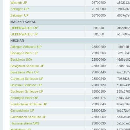
Wintrich UP
26700400
a392113c
Zeltingen OP
26700580
8b802863
Zeltingen UP
26700600
d867e7e9
MALZER KANAL
LIEBENWALDE OP
581540
3f8ceb6d
LIEBENWALDE UP
581550
a1cf60be
NECKAR
Aldingen Schleuse UP
23800280
dfdfb4ff
Beihingen Wehr UP
23800360
8a2e3048
Besigheim SKA
23800460
46d8ed02
Besigheim Schleuse UP
23800480
57db82c7
Besigheim Wehr UP
23800440
42c11b7a
Cannstatt Schleuse UP
23800240
7068d262
Deizisau Schleuse UP
23800120
c5b6243d
Esslingen Schleuse UP
23800180
130a3761
Esslingen Wehr OP
23800176
31c32a38
Feudenheim Schleuse UP
23800840
48a939b9
Gundelsheim UP
23800620
fc1072e4
Guttenbach Schleuse UP
23800660
bd36404b
Hassmersheim AMS
23800630
0e1b8ae0
Heidelberg UP
23800760
827b2685