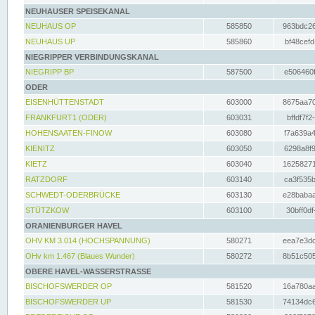
NEUHAUSER SPEISEKANAL
NEUHAUS OP
585850
963bdc26
NEUHAUS UP
585860
bf48cefd
NIEGRIPPER VERBINDUNGSKANAL
NIEGRIPP BP
587500
e506460f
ODER
EISENHÜTTENSTADT
603000
8675aa70
FRANKFURT1 (ODER)
603031
bffdf7f2
HOHENSAATEN-FINOW
603080
f7a639a4
KIENITZ
603050
6298a8f9
KIETZ
603040
16258271
RATZDORF
603140
ca3f535b
SCHWEDT-ODERBRÜCKE
603130
e28babaa
STÜTZKOW
603100
30bff0df
ORANIENBURGER HAVEL
OHV KM 3.014 (HOCHSPANNUNG)
580271
eea7e3dc
OHv km 1.467 (Blaues Wunder)
580272
8b51c505
OBERE HAVEL-WASSERSTRASSE
BISCHOFSWERDER OP
581520
16a780aa
BISCHOFSWERDER UP
581530
74134dc6