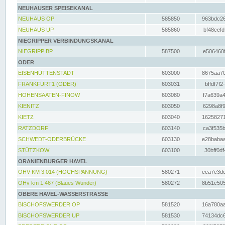
NEUHAUSER SPEISEKANAL
NEUHAUS OP
585850
963bdc26
NEUHAUS UP
585860
bf48cefd
NIEGRIPPER VERBINDUNGSKANAL
NIEGRIPP BP
587500
e506460f
ODER
EISENHÜTTENSTADT
603000
8675aa70
FRANKFURT1 (ODER)
603031
bffdf7f2
HOHENSAATEN-FINOW
603080
f7a639a4
KIENITZ
603050
6298a8f9
KIETZ
603040
16258271
RATZDORF
603140
ca3f535b
SCHWEDT-ODERBRÜCKE
603130
e28babaa
STÜTZKOW
603100
30bff0df
ORANIENBURGER HAVEL
OHV KM 3.014 (HOCHSPANNUNG)
580271
eea7e3dc
OHv km 1.467 (Blaues Wunder)
580272
8b51c505
OBERE HAVEL-WASSERSTRASSE
BISCHOFSWERDER OP
581520
16a780aa
BISCHOFSWERDER UP
581530
74134dc6