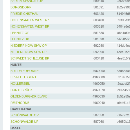
BERLIN-SPANDAU UP
580310
2c68509c
BORGSDORF
581591
1b2e2996
FRIEDRICHSTHAL
603420
314945d6
HOHENSAATEN WEST AP
603400
99309d3e
HOHENSAATEN WEST BP
603310
3404a6e5
LEHNITZ OP
581580
c8a1cf0a
LEHNITZ UP
581590
5bb1f56d
NIEDERFINOW SHW OP
692080
414dd4ee
NIEDERFINOW SHW UP
692090
4eec6b25
SCHWEDT SCHLEUSE BP
603410
4ee515f9
HUNTE
BUTTELERHÖRNE
4960060
b3d88ca6
ELSFLETH OHRT
4960080
531da758
HOLLERSIEL
4960050
2eacef2f
HUNTEBRÜCK
4960070
2e1d458b
OLDENBURG-DRIELAKE
4960030
1b51e55e
REITHÖRNE
4960040
c9df61c4
HAVELKANAL
SCHÖNWALDE OP
587050
d8ef9f21
SCHÖNWALDE UP
587060
b6650b13
IJSSEL