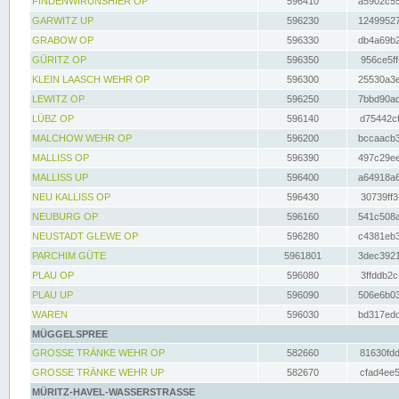
FINDENWIRUNSHIER OP
596410
a5902c55
GARWITZ UP
596230
12499527
GRABOW OP
596330
db4a69b2
GÜRITZ OP
596350
956ce5ff
KLEIN LAASCH WEHR OP
596300
25530a3e
LEWITZ OP
596250
7bbd90ad
LÜBZ OP
596140
d75442cf
MALCHOW WEHR OP
596200
bccaacb3
MALLISS OP
596390
497c29ee
MALLISS UP
596400
a64918a6
NEU KALLISS OP
596430
30739ff3
NEUBURG OP
596160
541c508a
NEUSTADT GLEWE OP
596280
c4381eb3
PARCHIM GÜTE
5961801
3dec3921
PLAU OP
596080
3ffddb2c
PLAU UP
596090
506e6b03
WAREN
596030
bd317edd
MÜGGELSPREE
GROSSE TRÄNKE WEHR OP
582660
81630fdd
GROSSE TRÄNKE WEHR UP
582670
cfad4ee5
MÜRITZ-HAVEL-WASSERSTRASSE