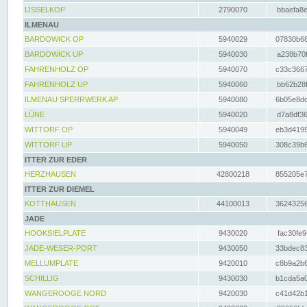
IJSSELKOP
2790070
bbaefa8e
ILMENAU
BARDOWICK OP
5940029
07830b68
BARDOWICK UP
5940030
a238b70f
FAHRENHOLZ OP
5940070
c33c3667
FAHRENHOLZ UP
5940060
bb62b28f
ILMENAU SPERRWERK AP
5940080
6b05e8dc
LÜNE
5940020
d7a8df36
WITTORF OP
5940049
eb3d4195
WITTORF UP
5940050
308c39b6
ITTER ZUR EDER
HERZHAUSEN
42800218
855205e7
ITTER ZUR DIEMEL
KOTTHAUSEN
44100013
36243256
JADE
HOOKSIELPLATE
9430020
fac30fe9
JADE-WESER-PORT
9430050
33bdec83
MELLUMPLATE
9420010
c8b9a2b6
SCHILLIG
9430030
b1cda5a0
WANGEROOGE NORD
9420030
c41d42b1