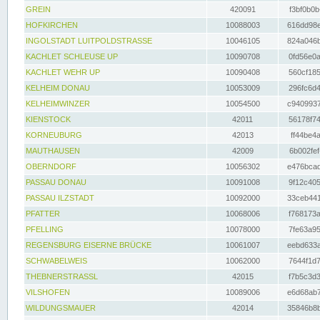
GREIN
420091
f3bf0b0b
HOFKIRCHEN
10088003
616dd98e
INGOLSTADT LUITPOLDSTRASSE
10046105
824a046b
KACHLET SCHLEUSE UP
10090708
0fd56e0a
KACHLET WEHR UP
10090408
560cf185
KELHEIM DONAU
10053009
296fc6d4
KELHEIMWINZER
10054500
c9409937
KIENSTOCK
42011
56178f74
KORNEUBURG
42013
ff44be4a
MAUTHAUSEN
42009
6b002fef
OBERNDORF
10056302
e476bcad
PASSAU DONAU
10091008
9f12c405
PASSAU ILZSTADT
10092000
33ceb441
PFATTER
10068006
f768173a
PFELLING
10078000
7fe63a95
REGENSBURG EISERNE BRÜCKE
10061007
eebd633a
SCHWABELWEIS
10062000
7644f1d7
THEBNERSTRASSL
42015
f7b5c3d3
VILSHOFEN
10089006
e6d68ab7
WILDUNGSMAUER
42014
35846b8b