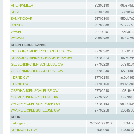
RHEINWEILER
23300130
06b978dd
RUST
23300580
5389b878
SANKT GOAR
25700300
550eb7e9
SPEYER
23700600
2cb8ae5b
WESEL
2770040
f33c3cc9
WORMS
23900200
844a620f
RHEIN-HERNE-KANAL
DUISBURG-MEIDERICH SCHLEUSE OW
27700262
f18e81da
DUISBURG-MEIDERICH SCHLEUSE UW
27700273
48780245
GELSENKIRCHEN SCHLEUSE OW
27700229
5b9f8134
GELSENKIRCHEN SCHLEUSE UW
27700230
427318d0
HERNE OW
27700150
ac6c4362
HERNE UW
27700160
b9975ea1
OBERHAUSEN SCHLEUSE OW
27700240
e251f943
OBERHAUSEN SCHLEUSE UW
27700251
12f63015
WANNE EICKEL SCHLEUSE OW
27700193
05ca0e33
WANNE EICKEL SCHLEUSE UW
27700218
23045f8b
RUHR
Hattingen
2769510000100
c0594fb5
RUHRWEHR OW
27600090
12a3037f