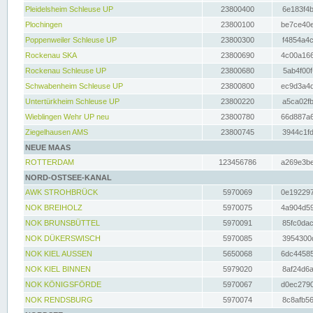
Pleidelsheim Schleuse UP
23800400
6e183f4b
Plochingen
23800100
be7ce40e
Poppenweiler Schleuse UP
23800300
f4854a4c
Rockenau SKA
23800690
4c00a166
Rockenau Schleuse UP
23800680
5ab4f00f
Schwabenheim Schleuse UP
23800800
ec9d3a4d
Untertürkheim Schleuse UP
23800220
a5ca02fb
Wieblingen Wehr UP neu
23800780
66d887a6
Ziegelhausen AMS
23800745
3944c1fd
NEUE MAAS
ROTTERDAM
123456786
a269e3be
NORD-OSTSEE-KANAL
AWK STROHBRÜCK
5970069
0e192297
NOK BREIHOLZ
5970075
4a904d59
NOK BRUNSBÜTTEL
5970091
85fc0dac
NOK DÜKERSWISCH
5970085
3954300d
NOK KIEL AUSSEN
5650068
6dc44585
NOK KIEL BINNEN
5979020
8af24d6a
NOK KÖNIGSFÖRDE
5970067
d0ec2790
NOK RENDSBURG
5970074
8c8afb56