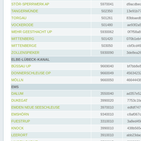
STÖR-SPERRWERK AP
5970041
d9acdbec
TANGERMÜNDE
502350
13e91b77
TORGAU
501261
83bbaedb
VOCKERODE
501480
ae93f2a5
WEHR GEESTHACHT UP
5930062
0f7f58a8
WITTENBERG
501420
070b1eb4
WITTENBERGE
503050
cbf3cd49
ZOLLENSPIEKER
5930090
3de8ea26
ELBE-LÜBECK-KANAL
BÜSSAU UP
9669040
bf7bb8e8
DONNERSCHLEUSE OP
9660049
45634232
MÖLLN
9660050
46644438
EMS
DALUM
3550040
ad357e52
DUKEGAT
3990020
7753c1fa
EMDEN NEUE SEESCHLEUSE
3970010
edfdf747
EMSHÖRN
9340010
c8af067c
FUESTRUP
3310010
3a8ed45f
KNOCK
3990010
438b565e
LEERORT
3910010
abb23dad