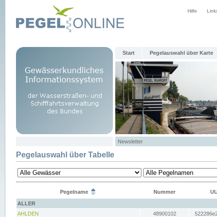
Hilfe
Link
Start
Pegelauswahl über Karte
Newsletter
Pegelauswahl über Tabelle
Pegelname
Nummer
UU
ALLER
AHLDEN
48900102
522286e2