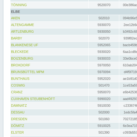
TÖNNING
9520070
00e386ac
ELBE
AKEN
502010
094b96e5
ALTENGAMME
5930070
2ee12b9a
ARTLENBURG
5930050
b3492c68
BARBY
502070
939f82ec
BLANKENESE UF
5952065
bacb459b
BLECKEDE
5930020
6aa1cd8e
BOIZENBURG
5930033
33e0bce0
BROKDORF
5970050
610ab204
BRUNSBÜTTEL MPM
5970094
d4f5f719
BUNTHAUS
5952020
ae1b91d0
COSWIG
501470
1ce53a59
CRANZ
5950070
e6b42536
CUXHAVEN STEUBENHÖFT
5990020
aad49293
DAMNATZ
5910030
c233674f
DESSAU
502000
1edc5fa4
DRESDEN
501060
70272185
DÖMITZ
5910025
6e3ea719
ELSTER
501390
c093b557