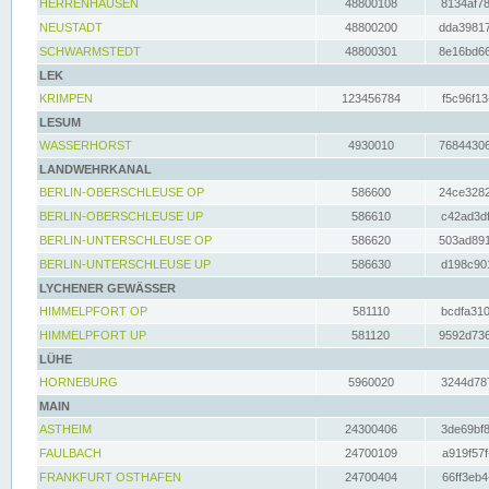
HERRENHAUSEN
48800108
8134af78
NEUSTADT
48800200
dda39817
SCHWARMSTEDT
48800301
8e16bd66
LEK
KRIMPEN
123456784
f5c96f13
LESUM
WASSERHORST
4930010
76844306
LANDWEHRKANAL
BERLIN-OBERSCHLEUSE OP
586600
24ce3282
BERLIN-OBERSCHLEUSE UP
586610
c42ad3df
BERLIN-UNTERSCHLEUSE OP
586620
503ad891
BERLIN-UNTERSCHLEUSE UP
586630
d198c901
LYCHENER GEWÄSSER
HIMMELPFORT OP
581110
bcdfa310
HIMMELPFORT UP
581120
9592d736
LÜHE
HORNEBURG
5960020
3244d787
MAIN
ASTHEIM
24300406
3de69bf8
FAULBACH
24700109
a919f57f
FRANKFURT OSTHAFEN
24700404
66ff3eb4