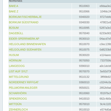
NORDSEE
BAKE A
9510063
e8daa3e2
BAKE Z
9510066
104fdc24
BORKUM FISCHERBALJE
9340020
8727ebfd
BORKUM SÜDSTRAND
9340030
478f21e9
BÜSUM
9510095
5287a3e1
DAGEBÜLL
9570040
6233e901
EIDER-SPERRWERK AP
9530010
04acd7e5
HELGOLAND BINNENHAFEN
9510070
c0ec139b
HELGOLAND SÜDHAFEN
9510075
0d8233b8
HUSUM
9530020
e114aeec
HÖRNUM
9570050
733755fd
LANGEOOG
9390010
a0c1dcb6
LIST AUF SYLT
9570070
5e92d73f
MITTELGRUND
9510132
3ff99b92
NORDERNEY RIFFGAT
9360010
c0244c0e
PELLWORM ANLEGER
9550021
2852b9ab
SCHARHÖRN
9510060
f0197bcf
SPIEKEROOG
9410010
662c4b5e
WITTDÜN
9570010
9c4c11f2
ZEHNERLOCH
9510010
e574d0af