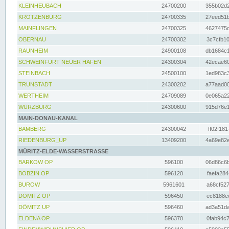
KLEINHEUBACH
24700200
355b02d2
KROTZENBURG
24700335
27eed51b
MAINFLINGEN
24700325
4627475d
OBERNAU
24700302
3c7cfb10
RAUNHEIM
24900108
db1684c1
SCHWEINFURT NEUER HAFEN
24300304
42ecae60
STEINBACH
24500100
1ed983c3
TRUNSTADT
24300202
a77aad00
WERTHEIM
24709089
0e065a22
WÜRZBURG
24300600
915d76e1
MAIN-DONAU-KANAL
BAMBERG
24300042
ff02f181
RIEDENBURG_UP
13409200
4a69e82e
MÜRITZ-ELDE-WASSERSTRASSE
BARKOW OP
596100
06d86c6b
BOBZIN OP
596120
faefa284
BUROW
5961601
a68cf527
DÖMITZ OP
596450
ec8188ee
DÖMITZ UP
596460
ad3a51da
ELDENA OP
596370
0fab94c7