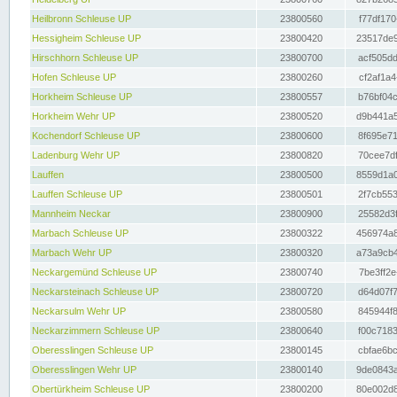
Heilbronn Schleuse UP
23800560
f77df170
Hessigheim Schleuse UP
23800420
23517de9
Hirschhorn Schleuse UP
23800700
acf505dd
Hofen Schleuse UP
23800260
cf2af1a4
Horkheim Schleuse UP
23800557
b76bf04c
Horkheim Wehr UP
23800520
d9b441a5
Kochendorf Schleuse UP
23800600
8f695e71
Ladenburg Wehr UP
23800820
70cee7df
Lauffen
23800500
8559d1a0
Lauffen Schleuse UP
23800501
2f7cb553
Mannheim Neckar
23800900
25582d3f
Marbach Schleuse UP
23800322
456974a8
Marbach Wehr UP
23800320
a73a9cb4
Neckargemünd Schleuse UP
23800740
7be3ff2e
Neckarsteinach Schleuse UP
23800720
d64d07f7
Neckarsulm Wehr UP
23800580
845944f8
Neckarzimmern Schleuse UP
23800640
f00c7183
Oberesslingen Schleuse UP
23800145
cbfae6bc
Oberesslingen Wehr UP
23800140
9de0843a
Obertürkheim Schleuse UP
23800200
80e002d8