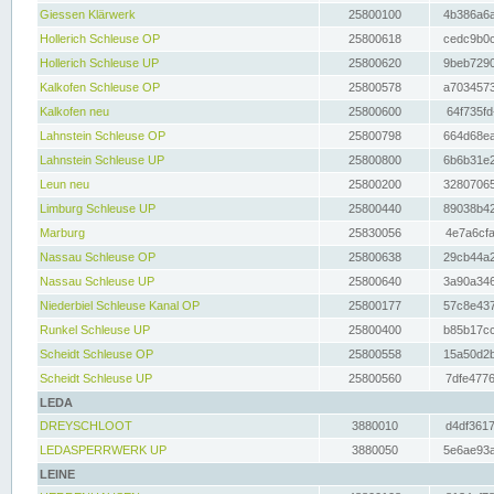
Giessen Klärwerk
25800100
4b386a6a
Hollerich Schleuse OP
25800618
cedc9b0c
Hollerich Schleuse UP
25800620
9beb7290
Kalkofen Schleuse OP
25800578
a7034573
Kalkofen neu
25800600
64f735fd
Lahnstein Schleuse OP
25800798
664d68ea
Lahnstein Schleuse UP
25800800
6b6b31e2
Leun neu
25800200
32807065
Limburg Schleuse UP
25800440
89038b42
Marburg
25830056
4e7a6cfa
Nassau Schleuse OP
25800638
29cb44a2
Nassau Schleuse UP
25800640
3a90a346
Niederbiel Schleuse Kanal OP
25800177
57c8e437
Runkel Schleuse UP
25800400
b85b17cc
Scheidt Schleuse OP
25800558
15a50d2b
Scheidt Schleuse UP
25800560
7dfe4776
LEDA
DREYSCHLOOT
3880010
d4df3617
LEDASPERRWERK UP
3880050
5e6ae93a
LEINE