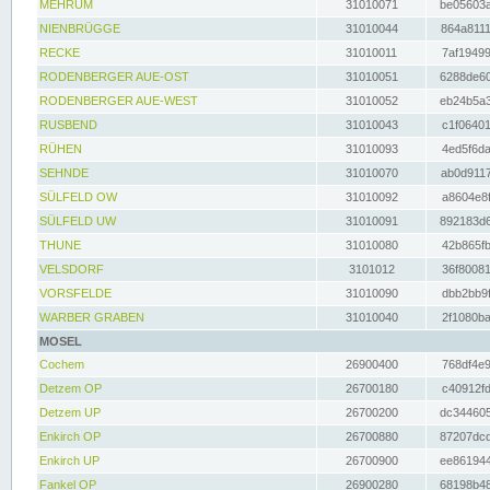
MEHRUM
31010071
be05603a
NIENBRÜGGE
31010044
864a8111
RECKE
31010011
7af19499
RODENBERGER AUE-OST
31010051
6288de60
RODENBERGER AUE-WEST
31010052
eb24b5a3
RUSBEND
31010043
c1f06401
RÜHEN
31010093
4ed5f6da
SEHNDE
31010070
ab0d9117
SÜLFELD OW
31010092
a8604e8f
SÜLFELD UW
31010091
892183d6
THUNE
31010080
42b865fb
VELSDORF
3101012
36f80081
VORSFELDE
31010090
dbb2bb9f
WARBER GRABEN
31010040
2f1080ba
MOSEL
Cochem
26900400
768df4e9
Detzem OP
26700180
c40912fd
Detzem UP
26700200
dc344605
Enkirch OP
26700880
87207dcd
Enkirch UP
26700900
ee861944
Fankel OP
26900280
68198b48