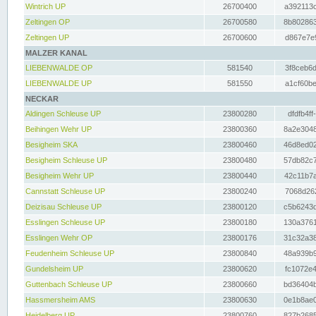
Wintrich UP
26700400
a392113c
Zeltingen OP
26700580
8b802863
Zeltingen UP
26700600
d867e7e9
MALZER KANAL
LIEBENWALDE OP
581540
3f8ceb6d
LIEBENWALDE UP
581550
a1cf60be
NECKAR
Aldingen Schleuse UP
23800280
dfdfb4ff
Beihingen Wehr UP
23800360
8a2e3048
Besigheim SKA
23800460
46d8ed02
Besigheim Schleuse UP
23800480
57db82c7
Besigheim Wehr UP
23800440
42c11b7a
Cannstatt Schleuse UP
23800240
7068d262
Deizisau Schleuse UP
23800120
c5b6243d
Esslingen Schleuse UP
23800180
130a3761
Esslingen Wehr OP
23800176
31c32a38
Feudenheim Schleuse UP
23800840
48a939b9
Gundelsheim UP
23800620
fc1072e4
Guttenbach Schleuse UP
23800660
bd36404b
Hassmersheim AMS
23800630
0e1b8ae0
Heidelberg UP
23800760
827b2685