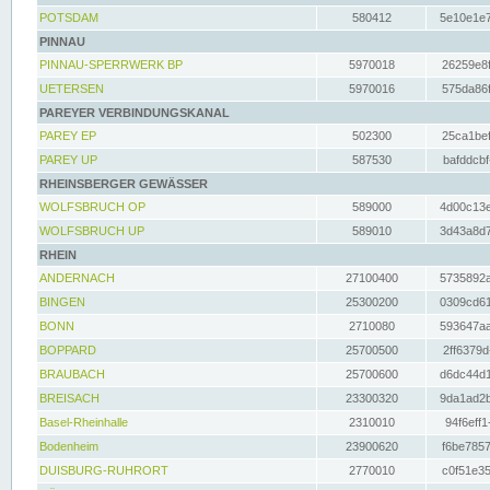
POTSDAM
580412
5e10e1e7
PINNAU
PINNAU-SPERRWERK BP
5970018
26259e8f
UETERSEN
5970016
575da86f
PAREYER VERBINDUNGSKANAL
PAREY EP
502300
25ca1bef
PAREY UP
587530
bafddcbf
RHEINSBERGER GEWÄSSER
WOLFSBRUCH OP
589000
4d00c13e
WOLFSBRUCH UP
589010
3d43a8d7
RHEIN
ANDERNACH
27100400
5735892a
BINGEN
25300200
0309cd61
BONN
2710080
593647aa
BOPPARD
25700500
2ff6379d
BRAUBACH
25700600
d6dc44d1
BREISACH
23300320
9da1ad2b
Basel-Rheinhalle
2310010
94f6eff1
Bodenheim
23900620
f6be7857
DUISBURG-RUHRORT
2770010
c0f51e35