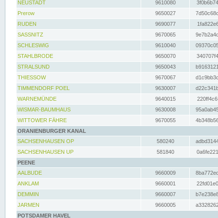
NEUSTADT
9610080
3f0b6b74
Prerow
9650027
7d50c68c
RUDEN
9690077
1fa822e6
SASSNITZ
9670065
9e7b2a4d
SCHLESWIG
9610040
09370c05
STAHLBRODE
9650070
340707f4
STRALSUND
9650043
b9163121
THIESSOW
9670067
d1c9bb3c
TIMMENDORF POEL
9630007
d22c341b
WARNEMÜNDE
9640015
220ff4c6
WISMAR-BAUMHAUS
9630008
95a0ab45
WITTOWER FÄHRE
9670055
4b348b56
ORANIENBURGER KANAL
SACHSENHAUSEN OP
580240
adbd3144
SACHSENHAUSEN UP
581840
0a6fe221
PEENE
AALBUDE
9660009
8ba772ed
ANKLAM
9660001
22fd01e0
DEMMIN
9660007
b7e238e8
JARMEN
9660005
a3328262
POTSDAMER HAVEL