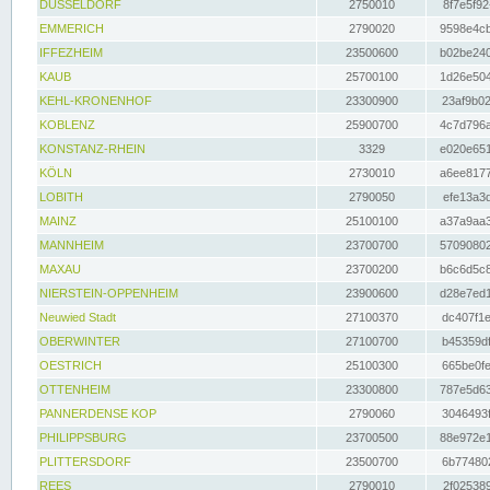
DÜSSELDORF
2750010
8f7e5f92
EMMERICH
2790020
9598e4cb
IFFEZHEIM
23500600
b02be240
KAUB
25700100
1d26e504
KEHL-KRONENHOF
23300900
23af9b02
KOBLENZ
25900700
4c7d796a
KONSTANZ-RHEIN
3329
e020e651
KÖLN
2730010
a6ee8177
LOBITH
2790050
efe13a3d
MAINZ
25100100
a37a9aa3
MANNHEIM
23700700
57090802
MAXAU
23700200
b6c6d5c8
NIERSTEIN-OPPENHEIM
23900600
d28e7ed1
Neuwied Stadt
27100370
dc407f1e
OBERWINTER
27100700
b45359df
OESTRICH
25100300
665be0fe
OTTENHEIM
23300800
787e5d63
PANNERDENSE KOP
2790060
3046493f
PHILIPPSBURG
23700500
88e972e1
PLITTERSDORF
23500700
6b774802
REES
2790010
2f025389