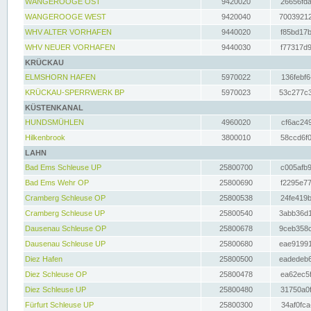
WANGEROOGE OST
9420020
26656fda
WANGEROOGE WEST
9420040
70039212
WHV ALTER VORHAFEN
9440020
f85bd17b
WHV NEUER VORHAFEN
9440030
f77317d9
KRÜCKAU
ELMSHORN HAFEN
5970022
136febf6
KRÜCKAU-SPERRWERK BP
5970023
53c277c3
KÜSTENKANAL
HUNDSMÜHLEN
4960020
cf6ac249
Hilkenbrook
3800010
58ccd6f0
LAHN
Bad Ems Schleuse UP
25800700
c005afb9
Bad Ems Wehr OP
25800690
f2295e77
Cramberg Schleuse OP
25800538
24fe419b
Cramberg Schleuse UP
25800540
3abb36d1
Dausenau Schleuse OP
25800678
9ceb358c
Dausenau Schleuse UP
25800680
eae91991
Diez Hafen
25800500
eadedeb6
Diez Schleuse OP
25800478
ea62ec5f
Diez Schleuse UP
25800480
31750a0f
Fürfurt Schleuse UP
25800300
34af0fca