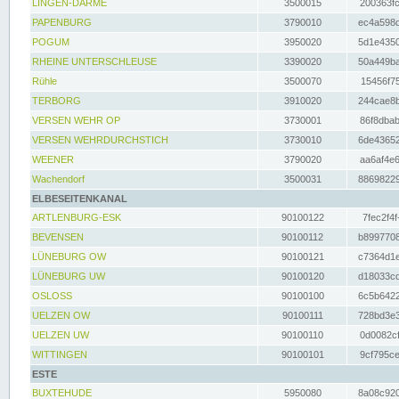
LINGEN-DARME
3500015
200363fc
PAPENBURG
3790010
ec4a598d
POGUM
3950020
5d1e4350
RHEINE UNTERSCHLEUSE
3390020
50a449ba
Rühle
3500070
15456f75
TERBORG
3910020
244cae8b
VERSEN WEHR OP
3730001
86f8dbab
VERSEN WEHRDURCHSTICH
3730010
6de43652
WEENER
3790020
aa6af4e6
Wachendorf
3500031
88698229
ELBESEITENKANAL
ARTLENBURG-ESK
90100122
7fec2f4f
BEVENSEN
90100112
b8997708
LÜNEBURG OW
90100121
c7364d1e
LÜNEBURG UW
90100120
d18033cd
OSLOSS
90100100
6c5b6422
UELZEN OW
90100111
728bd3e3
UELZEN UW
90100110
0d0082cf
WITTINGEN
90100101
9cf795ce
ESTE
BUXTEHUDE
5950080
8a08c920