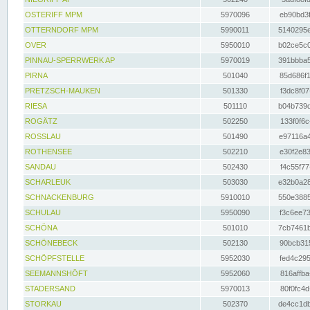
OSTERIFF MPM
5970096
eb90bd3f
OTTERNDORF MPM
5990011
5140295e
OVER
5950010
b02ce5c0
PINNAU-SPERRWERK AP
5970019
391bbba5
PIRNA
501040
85d686f1
PRETZSCH-MAUKEN
501330
f3dc8f07
RIESA
501110
b04b739d
ROGÄTZ
502250
133f0f6c
ROSSLAU
501490
e97116a4
ROTHENSEE
502210
e30f2e83
SANDAU
502430
f4c55f77
SCHARLEUK
503030
e32b0a28
SCHNACKENBURG
5910010
550e3885
SCHULAU
5950090
f3c6ee73
SCHÖNA
501010
7cb7461b
SCHÖNEBECK
502130
90bcb315
SCHÖPFSTELLE
5952030
fed4c295
SEEMANNSHÖFT
5952060
816affba
STADERSAND
5970013
80f0fc4d
STORKAU
502370
de4cc1db