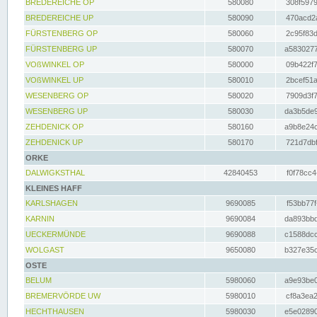
BREDEREICHE OP
580080
308f5979
BREDEREICHE UP
580090
470acd2a
FÜRSTENBERG OP
580060
2c95f83d
FÜRSTENBERG UP
580070
a5830277
VOßWINKEL OP
580000
09b422f7
VOßWINKEL UP
580010
2bcef51a
WESENBERG OP
580020
7909d3f7
WESENBERG UP
580030
da3b5de9
ZEHDENICK OP
580160
a9b8e24c
ZEHDENICK UP
580170
721d7dbf
ORKE
DALWIGKSTHAL
42840453
f0f78cc4
KLEINES HAFF
KARLSHAGEN
9690085
f53bb77f
KARNIN
9690084
da893bbd
UECKERMÜNDE
9690088
c1588dcc
WOLGAST
9650080
b327e35c
OSTE
BELUM
5980060
a9e93be0
BREMERVÖRDE UW
5980010
cf8a3ea2
HECHTHAUSEN
5980030
e5e02890