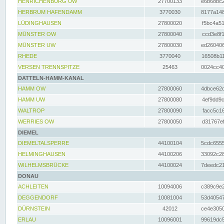
HENRICHENBURG UW
27700133
e6b68bc2
HERBRUM HAFENDAMM
3770030
8177a148
LÜDINGHAUSEN
27800020
f5bc4a51
MÜNSTER OW
27800040
ccd3e8f1
MÜNSTER UW
27800030
ed260406
RHEDE
3770040
16508b11
VERSEN TRENNSPITZE
25463
0024cc40
DATTELN-HAMM-KANAL
HAMM OW
27800060
4dbce62d
HAMM UW
27800080
4ef9dd9c
WALTROP
27800090
facc5c16
WERRIES OW
27800050
d31767ef
DIEMEL
DIEMELTALSPERRE
44100104
5cdc6555
HELMINGHAUSEN
44100206
33092c28
WILHELMSBRÜCKE
44100024
7deedc21
DONAU
ACHLEITEN
10094006
c389c9e2
DEGGENDORF
10081004
53d40547
DÜRNSTEIN
42012
ce4e3050
ERLAU
10096001
99619dc5