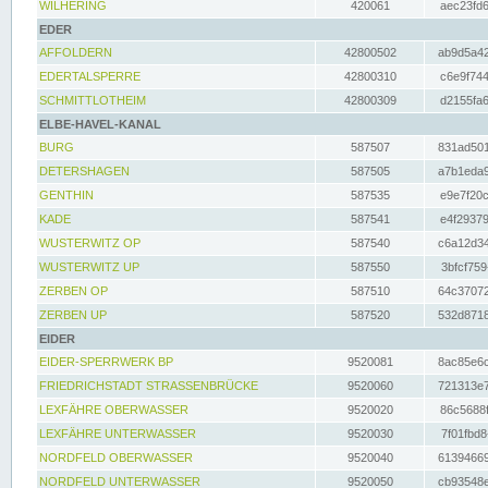
WILHERING
420061
aec23fd6
EDER
AFFOLDERN
42800502
ab9d5a42
EDERTALSPERRE
42800310
c6e9f744
SCHMITTLOTHEIM
42800309
d2155fa6
ELBE-HAVEL-KANAL
BURG
587507
831ad501
DETERSHAGEN
587505
a7b1eda9
GENTHIN
587535
e9e7f20c
KADE
587541
e4f29379
WUSTERWITZ OP
587540
c6a12d34
WUSTERWITZ UP
587550
3bfcf759
ZERBEN OP
587510
64c37072
ZERBEN UP
587520
532d8718
EIDER
EIDER-SPERRWERK BP
9520081
8ac85e6c
FRIEDRICHSTADT STRASSENBRÜCKE
9520060
721313e7
LEXFÄHRE OBERWASSER
9520020
86c5688f
LEXFÄHRE UNTERWASSER
9520030
7f01fbd8
NORDFELD OBERWASSER
9520040
61394669
NORDFELD UNTERWASSER
9520050
cb93548e