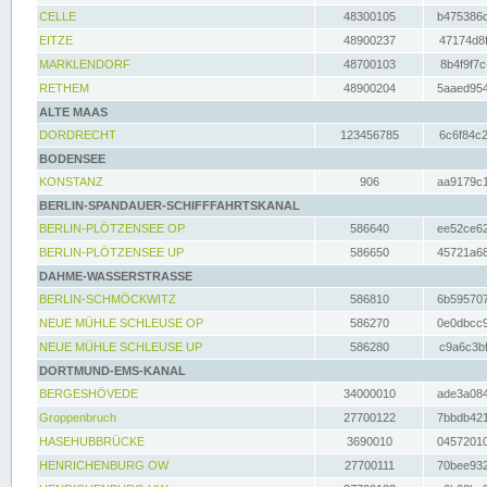
CELLE
48300105
b475386c
EITZE
48900237
47174d8f
MARKLENDORF
48700103
8b4f9f7c
RETHEM
48900204
5aaed954
ALTE MAAS
DORDRECHT
123456785
6c6f84c2
BODENSEE
KONSTANZ
906
aa9179c1
BERLIN-SPANDAUER-SCHIFFFAHRTSKANAL
BERLIN-PLÖTZENSEE OP
586640
ee52ce62
BERLIN-PLÖTZENSEE UP
586650
45721a68
DAHME-WASSERSTRASSE
BERLIN-SCHMÖCKWITZ
586810
6b595707
NEUE MÜHLE SCHLEUSE OP
586270
0e0dbcc9
NEUE MÜHLE SCHLEUSE UP
586280
c9a6c3bf
DORTMUND-EMS-KANAL
BERGESHÖVEDE
34000010
ade3a084
Groppenbruch
27700122
7bbdb421
HASEHUBBRÜCKE
3690010
04572010
HENRICHENBURG OW
27700111
70bee932