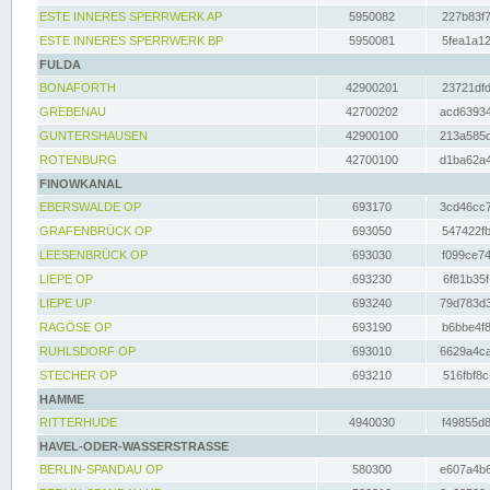
ESTE INNERES SPERRWERK AP
5950082
227b83f7
ESTE INNERES SPERRWERK BP
5950081
5fea1a12
FULDA
BONAFORTH
42900201
23721dfd
GREBENAU
42700202
acd63934
GUNTERSHAUSEN
42900100
213a585d
ROTENBURG
42700100
d1ba62a4
FINOWKANAL
EBERSWALDE OP
693170
3cd46cc7
GRAFENBRÜCK OP
693050
547422fb
LEESENBRÜCK OP
693030
f099ce74
LIEPE OP
693230
6f81b35f
LIEPE UP
693240
79d783d3
RAGÖSE OP
693190
b6bbe4f8
RUHLSDORF OP
693010
6629a4ca
STECHER OP
693210
516fbf8c
HAMME
RITTERHUDE
4940030
f49855d8
HAVEL-ODER-WASSERSTRASSE
BERLIN-SPANDAU OP
580300
e607a4b6