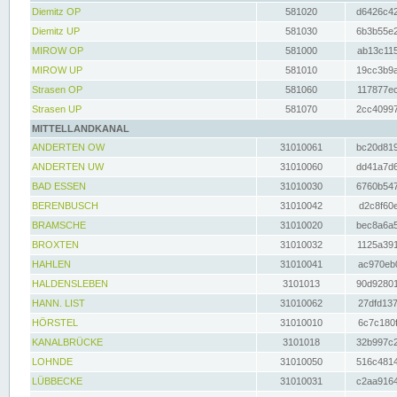
Diemitz OP
581020
d6426c42
Diemitz UP
581030
6b3b55e2
MIROW OP
581000
ab13c115
MIROW UP
581010
19cc3b9a
Strasen OP
581060
117877ec
Strasen UP
581070
2cc40997
MITTELLANDKANAL
ANDERTEN OW
31010061
bc20d819
ANDERTEN UW
31010060
dd41a7d6
BAD ESSEN
31010030
6760b547
BERENBUSCH
31010042
d2c8f60e
BRAMSCHE
31010020
bec8a6a5
BROXTEN
31010032
1125a391
HAHLEN
31010041
ac970eb0
HALDENSLEBEN
3101013
90d92801
HANN. LIST
31010062
27dfd137
HÖRSTEL
31010010
6c7c180f
KANALBRÜCKE
3101018
32b997c2
LOHNDE
31010050
516c4814
LÜBBECKE
31010031
c2aa9164