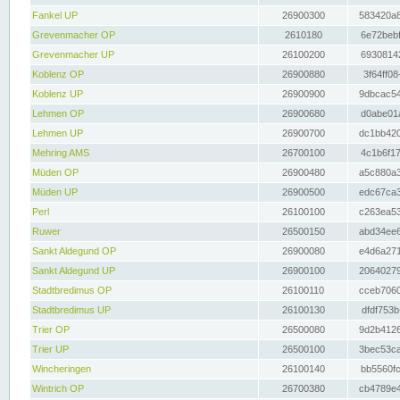
Fankel UP
26900300
583420a8
Grevenmacher OP
2610180
6e72bebf
Grevenmacher UP
26100200
69308142
Koblenz OP
26900880
3f64ff08
Koblenz UP
26900900
9dbcac54
Lehmen OP
26900680
d0abe01a
Lehmen UP
26900700
dc1bb420
Mehring AMS
26700100
4c1b6f17
Müden OP
26900480
a5c880a3
Müden UP
26900500
edc67ca3
Perl
26100100
c263ea53
Ruwer
26500150
abd34ee6
Sankt Aldegund OP
26900080
e4d6a271
Sankt Aldegund UP
26900100
20640279
Stadtbredimus OP
26100110
cceb7060
Stadtbredimus UP
26100130
dfdf753b
Trier OP
26500080
9d2b4126
Trier UP
26500100
3bec53ca
Wincheringen
26100140
bb5560fc
Wintrich OP
26700380
cb4789e4