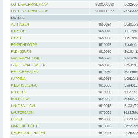
OSTE-SPERRWERK AP
9000000590
8c3295dc
OSTE-SPERRWERK BP
9000000532
7cb4566b
OSTSEE
ALTHAGEN
9650024
b8d05bf9
BARHÖFT
9650040
09227288
BARTH
9650030
00c33ed9
ECKERNFÖRDE
9610045
1faa9b2c
FLENSBURG
9610010
9e19c411
GREIFSWALD OIE
9690078
087b6386
GREIFSWALD-WIECK
9650073
6b53ef42
HEILIGENHAFEN
9610070
06219dd9
KAPPELN
9610035
b09f2243
KIEL-HOLTENAU
9610066
3ad4013f
KLOSTER
9670050
905e7328
KOSEROW
9690093
c0f33a36
LANGBALLIGAU
9610015
5a33bf14
LAUTERBACH
9670063
91922b9b
LT KIEL
9610050
736437d7
MARIENLEUCHTE
9610075
8effc15d
NEUENDORF HAFEN
9670046
492f85b8