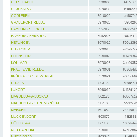
GEESTHACHT
5930060
44f7e955
GLÜCKSTADT
5970035
1f1bbed7
GORLEBEN
5910020
ac507f42
GRAUERORT REEDE
5970026
7398029b
HAMBURG ST. PAULI
5952050
d488c5cc
HAMBURG-HARBURG
5952025
706e5110
HETLINGEN
5970010
599c23b1
HITZACKER
5920010
a26e57c9
HOHNSTORF
5930040
d9289367
KOLLMAR
5970025
3ed90357
KRAUTSAND REEDE
5970031
8c20b4dc
KRÜCKAU-SPERRWERK AP
5970024
a653eb04
LENZEN
503120
c80a4f21
LÜHORT
5960010
8d18d129
MAGDEBURG-BUCKAU
502170
b8567c1e
MAGDEBURG-STROMBRÜCKE
502180
ccccb57f
MEISSEN
501080
24440872
MÜGGENDORF
503070
48f2661f
MÜHLBERG
501160
16b9b4e7
NEU DARCHAU
5930010
67d6e882
NIEGRIPP AP
502240
3adf88fd