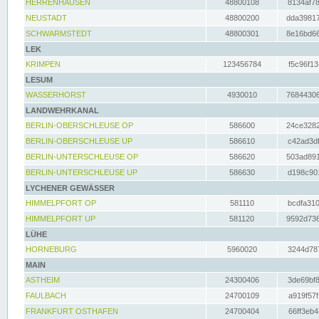
HERRENHAUSEN
48800108
8134af78
NEUSTADT
48800200
dda39817
SCHWARMSTEDT
48800301
8e16bd66
LEK
KRIMPEN
123456784
f5c96f13
LESUM
WASSERHORST
4930010
76844306
LANDWEHRKANAL
BERLIN-OBERSCHLEUSE OP
586600
24ce3282
BERLIN-OBERSCHLEUSE UP
586610
c42ad3df
BERLIN-UNTERSCHLEUSE OP
586620
503ad891
BERLIN-UNTERSCHLEUSE UP
586630
d198c901
LYCHENER GEWÄSSER
HIMMELPFORT OP
581110
bcdfa310
HIMMELPFORT UP
581120
9592d736
LÜHE
HORNEBURG
5960020
3244d787
MAIN
ASTHEIM
24300406
3de69bf8
FAULBACH
24700109
a919f57f
FRANKFURT OSTHAFEN
24700404
66ff3eb4