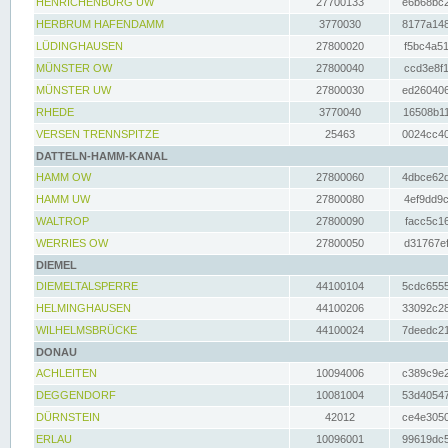
HENRICHENBURG UW
27700133
e6b68bc2
HERBRUM HAFENDAMM
3770030
8177a148
LÜDINGHAUSEN
27800020
f5bc4a51
MÜNSTER OW
27800040
ccd3e8f1
MÜNSTER UW
27800030
ed260406
RHEDE
3770040
16508b11
VERSEN TRENNSPITZE
25463
0024cc40
DATTELN-HAMM-KANAL
HAMM OW
27800060
4dbce62d
HAMM UW
27800080
4ef9dd9c
WALTROP
27800090
facc5c16
WERRIES OW
27800050
d31767ef
DIEMEL
DIEMELTALSPERRE
44100104
5cdc6555
HELMINGHAUSEN
44100206
33092c28
WILHELMSBRÜCKE
44100024
7deedc21
DONAU
ACHLEITEN
10094006
c389c9e2
DEGGENDORF
10081004
53d40547
DÜRNSTEIN
42012
ce4e3050
ERLAU
10096001
99619dc5