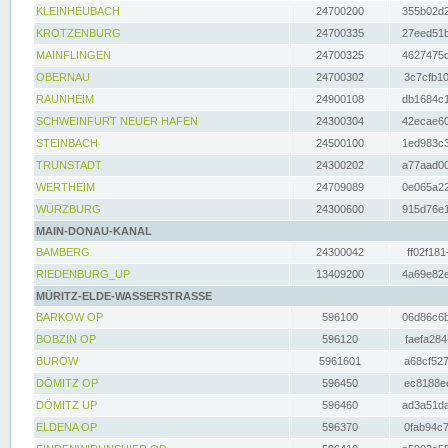
KLEINHEUBACH
24700200
355b02d2
KROTZENBURG
24700335
27eed51b
MAINFLINGEN
24700325
4627475d
OBERNAU
24700302
3c7cfb10
RAUNHEIM
24900108
db1684c1
SCHWEINFURT NEUER HAFEN
24300304
42ecae60
STEINBACH
24500100
1ed983c3
TRUNSTADT
24300202
a77aad00
WERTHEIM
24709089
0e065a22
WÜRZBURG
24300600
915d76e1
MAIN-DONAU-KANAL
BAMBERG
24300042
ff02f181
RIEDENBURG_UP
13409200
4a69e82e
MÜRITZ-ELDE-WASSERSTRASSE
BARKOW OP
596100
06d86c6b
BOBZIN OP
596120
faefa284
BUROW
5961601
a68cf527
DÖMITZ OP
596450
ec8188ee
DÖMITZ UP
596460
ad3a51da
ELDENA OP
596370
0fab94c7