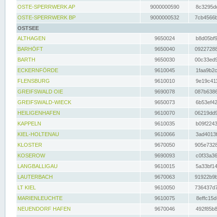
OSTE-SPERRWERK AP
9000000590
8c3295dc
OSTE-SPERRWERK BP
9000000532
7cb4566b
OSTSEE
ALTHAGEN
9650024
b8d05bf9
BARHÖFT
9650040
09227288
BARTH
9650030
00c33ed9
ECKERNFÖRDE
9610045
1faa9b2c
FLENSBURG
9610010
9e19c411
GREIFSWALD OIE
9690078
087b6386
GREIFSWALD-WIECK
9650073
6b53ef42
HEILIGENHAFEN
9610070
06219dd9
KAPPELN
9610035
b09f2243
KIEL-HOLTENAU
9610066
3ad4013f
KLOSTER
9670050
905e7328
KOSEROW
9690093
c0f33a36
LANGBALLIGAU
9610015
5a33bf14
LAUTERBACH
9670063
91922b9b
LT KIEL
9610050
736437d7
MARIENLEUCHTE
9610075
8effc15d
NEUENDORF HAFEN
9670046
492f85b8