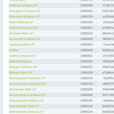
Heilbronn Schleuse UP
23800560
f77df170
Hessigheim Schleuse UP
23800420
23517de9
Hirschhorn Schleuse UP
23800700
acf505dd
Hofen Schleuse UP
23800260
cf2af1a4
Horkheim Schleuse UP
23800557
b76bf04c
Horkheim Wehr UP
23800520
d9b441a5
Kochendorf Schleuse UP
23800600
8f695e71
Ladenburg Wehr UP
23800820
70cee7df
Lauffen
23800500
8559d1a0
Lauffen Schleuse UP
23800501
2f7cb553
Mannheim Neckar
23800900
25582d3f
Marbach Schleuse UP
23800322
456974a8
Marbach Wehr UP
23800320
a73a9cb4
Neckargemünd Schleuse UP
23800740
7be3ff2e
Neckarsteinach Schleuse UP
23800720
d64d07f7
Neckarsulm Wehr UP
23800580
845944f8
Neckarzimmern Schleuse UP
23800640
f00c7183
Oberesslingen Schleuse UP
23800145
cbfae6bc
Oberesslingen Wehr UP
23800140
9de0843a
Obertürkheim Schleuse UP
23800200
80e002d8