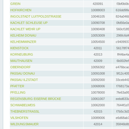
GREIN
420091
f3bf0b0b
HOFKIRCHEN
10088003
616dd98e
INGOLSTADT LUITPOLDSTRASSE
10046105
824a046b
KACHLET SCHLEUSE UP
10090708
0fd56e0a
KACHLET WEHR UP
10090408
560cf185
KELHEIM DONAU
10053009
296fc6d4
KELHEIMWINZER
10054500
c9409937
KIENSTOCK
42011
56178f74
KORNEUBURG
42013
ff44be4a
MAUTHAUSEN
42009
6b002fef
OBERNDORF
10056302
e476bcad
PASSAU DONAU
10091008
9f12c405
PASSAU ILZSTADT
10092000
33ceb441
PFATTER
10068006
f768173a
PFELLING
10078000
7fe63a95
REGENSBURG EISERNE BRÜCKE
10061007
eebd633a
SCHWABELWEIS
10062000
7644f1d7
THEBNERSTRASSL
42015
f7b5c3d3
VILSHOFEN
10089006
e6d68ab7
WILDUNGSMAUER
42014
35846b8b