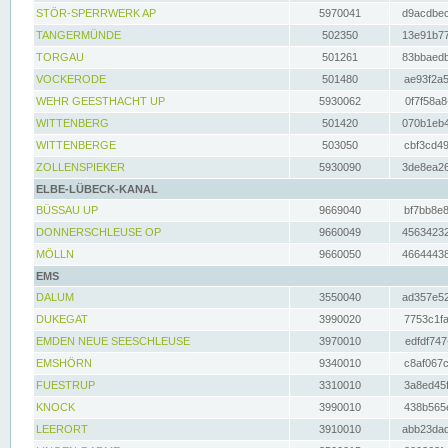
STÖR-SPERRWERK AP
5970041
d9acdbec
TANGERMÜNDE
502350
13e91b77
TORGAU
501261
83bbaedb
VOCKERODE
501480
ae93f2a5
WEHR GEESTHACHT UP
5930062
0f7f58a8
WITTENBERG
501420
070b1eb4
WITTENBERGE
503050
cbf3cd49
ZOLLENSPIEKER
5930090
3de8ea26
ELBE-LÜBECK-KANAL
BÜSSAU UP
9669040
bf7bb8e8
DONNERSCHLEUSE OP
9660049
45634232
MÖLLN
9660050
46644438
EMS
DALUM
3550040
ad357e52
DUKEGAT
3990020
7753c1fa
EMDEN NEUE SEESCHLEUSE
3970010
edfdf747
EMSHÖRN
9340010
c8af067c
FUESTRUP
3310010
3a8ed45f
KNOCK
3990010
438b565e
LEERORT
3910010
abb23dad