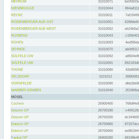
MEHRUM
31010071
be05603a
NIENBRÜGGE
31010044
864a8111
RECKE
31010011
7af19499
RODENBERGER AUE-OST
31010051
6288de60
RODENBERGER AUE-WEST
31010052
eb24b5a3
RUSBEND
31010043
c1f06401
RÜHEN
31010093
4ed5f6da
SEHNDE
31010070
ab0d9117
SÜLFELD OW
31010092
a8604e8f
SÜLFELD UW
31010091
892183d6
THUNE
31010080
42b865fb
VELSDORF
3101012
36f80081
VORSFELDE
31010090
dbb2bb9f
WARBER GRABEN
31010040
2f1080ba
MOSEL
Cochem
26900400
768df4e9
Detzem OP
26700180
c40912fd
Detzem UP
26700200
dc344605
Enkirch OP
26700880
87207dcd
Enkirch UP
26700900
ee861944
Fankel OP
26900280
68198b48