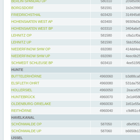
BERLIN-SPANDAU UP
580310
2c68509c
BORGSDORF
581591
1b2e2996
FRIEDRICHSTHAL
603420
314945d6
HOHENSAATEN WEST AP
603400
99309d3e
HOHENSAATEN WEST BP
603310
3404a6e5
LEHNITZ OP
581580
c8a1cf0a
LEHNITZ UP
581590
5bb1f56d
NIEDERFINOW SHW OP
692080
414dd4ee
NIEDERFINOW SHW UP
692090
4eec6b25
SCHWEDT SCHLEUSE BP
603410
4ee515f9
HUNTE
BUTTELERHÖRNE
4960060
b3d88ca6
ELSFLETH OHRT
4960080
531da758
HOLLERSIEL
4960050
2eacef2f
HUNTEBRÜCK
4960070
2e1d458b
OLDENBURG-DRIELAKE
4960030
1b51e55e
REITHÖRNE
4960040
c9df61c4
HAVELKANAL
SCHÖNWALDE OP
587050
d8ef9f21
SCHÖNWALDE UP
587060
b6650b13
IJSSEL