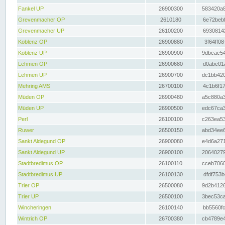
Fankel UP
26900300
583420a8
Grevenmacher OP
2610180
6e72bebf
Grevenmacher UP
26100200
69308142
Koblenz OP
26900880
3f64ff08
Koblenz UP
26900900
9dbcac54
Lehmen OP
26900680
d0abe01a
Lehmen UP
26900700
dc1bb420
Mehring AMS
26700100
4c1b6f17
Müden OP
26900480
a5c880a3
Müden UP
26900500
edc67ca3
Perl
26100100
c263ea53
Ruwer
26500150
abd34ee6
Sankt Aldegund OP
26900080
e4d6a271
Sankt Aldegund UP
26900100
20640279
Stadtbredimus OP
26100110
cceb7060
Stadtbredimus UP
26100130
dfdf753b
Trier OP
26500080
9d2b4126
Trier UP
26500100
3bec53ca
Wincheringen
26100140
bb5560fc
Wintrich OP
26700380
cb4789e4