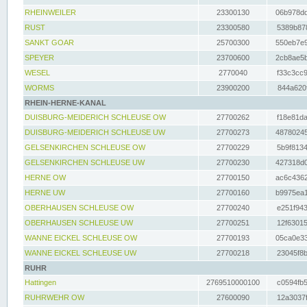
RHEINWEILER
23300130
06b978dd
RUST
23300580
5389b878
SANKT GOAR
25700300
550eb7e9
SPEYER
23700600
2cb8ae5b
WESEL
2770040
f33c3cc9
WORMS
23900200
844a620f
RHEIN-HERNE-KANAL
DUISBURG-MEIDERICH SCHLEUSE OW
27700262
f18e81da
DUISBURG-MEIDERICH SCHLEUSE UW
27700273
48780245
GELSENKIRCHEN SCHLEUSE OW
27700229
5b9f8134
GELSENKIRCHEN SCHLEUSE UW
27700230
427318d0
HERNE OW
27700150
ac6c4362
HERNE UW
27700160
b9975ea1
OBERHAUSEN SCHLEUSE OW
27700240
e251f943
OBERHAUSEN SCHLEUSE UW
27700251
12f63015
WANNE EICKEL SCHLEUSE OW
27700193
05ca0e33
WANNE EICKEL SCHLEUSE UW
27700218
23045f8b
RUHR
Hattingen
2769510000100
c0594fb5
RUHRWEHR OW
27600090
12a3037f