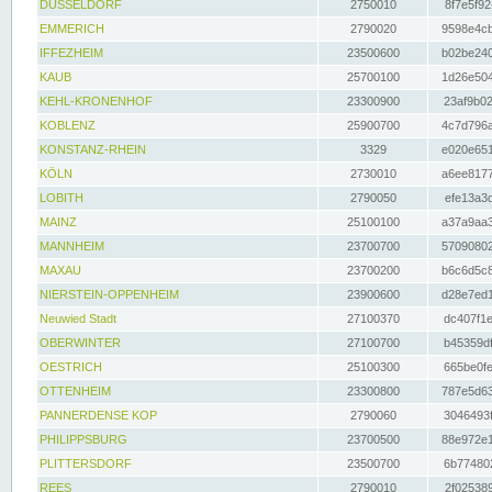
DÜSSELDORF
2750010
8f7e5f92
EMMERICH
2790020
9598e4cb
IFFEZHEIM
23500600
b02be240
KAUB
25700100
1d26e504
KEHL-KRONENHOF
23300900
23af9b02
KOBLENZ
25900700
4c7d796a
KONSTANZ-RHEIN
3329
e020e651
KÖLN
2730010
a6ee8177
LOBITH
2790050
efe13a3d
MAINZ
25100100
a37a9aa3
MANNHEIM
23700700
57090802
MAXAU
23700200
b6c6d5c8
NIERSTEIN-OPPENHEIM
23900600
d28e7ed1
Neuwied Stadt
27100370
dc407f1e
OBERWINTER
27100700
b45359df
OESTRICH
25100300
665be0fe
OTTENHEIM
23300800
787e5d63
PANNERDENSE KOP
2790060
3046493f
PHILIPPSBURG
23700500
88e972e1
PLITTERSDORF
23500700
6b774802
REES
2790010
2f025389