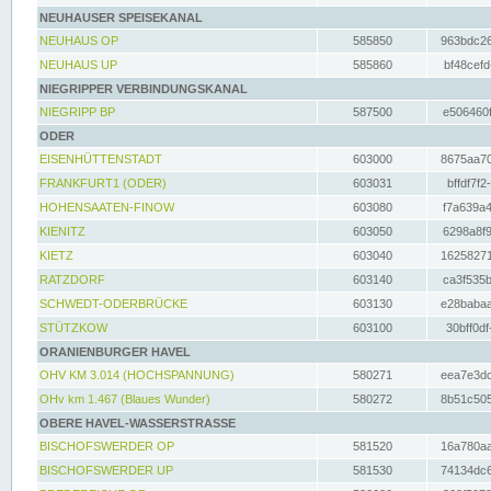
NEUHAUSER SPEISEKANAL
NEUHAUS OP
585850
963bdc26
NEUHAUS UP
585860
bf48cefd
NIEGRIPPER VERBINDUNGSKANAL
NIEGRIPP BP
587500
e506460f
ODER
EISENHÜTTENSTADT
603000
8675aa70
FRANKFURT1 (ODER)
603031
bffdf7f2
HOHENSAATEN-FINOW
603080
f7a639a4
KIENITZ
603050
6298a8f9
KIETZ
603040
16258271
RATZDORF
603140
ca3f535b
SCHWEDT-ODERBRÜCKE
603130
e28babaa
STÜTZKOW
603100
30bff0df
ORANIENBURGER HAVEL
OHV KM 3.014 (HOCHSPANNUNG)
580271
eea7e3dc
OHv km 1.467 (Blaues Wunder)
580272
8b51c505
OBERE HAVEL-WASSERSTRASSE
BISCHOFSWERDER OP
581520
16a780aa
BISCHOFSWERDER UP
581530
74134dc6