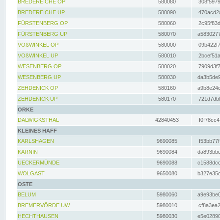
BREDEREICHE OP
580080
308f5979
BREDEREICHE UP
580090
470acd2a
FÜRSTENBERG OP
580060
2c95f83d
FÜRSTENBERG UP
580070
a5830277
VOßWINKEL OP
580000
09b422f7
VOßWINKEL UP
580010
2bcef51a
WESENBERG OP
580020
7909d3f7
WESENBERG UP
580030
da3b5de9
ZEHDENICK OP
580160
a9b8e24c
ZEHDENICK UP
580170
721d7dbf
ORKE
DALWIGKSTHAL
42840453
f0f78cc4
KLEINES HAFF
KARLSHAGEN
9690085
f53bb77f
KARNIN
9690084
da893bbd
UECKERMÜNDE
9690088
c1588dcc
WOLGAST
9650080
b327e35c
OSTE
BELUM
5980060
a9e93be0
BREMERVÖRDE UW
5980010
cf8a3ea2
HECHTHAUSEN
5980030
e5e02890