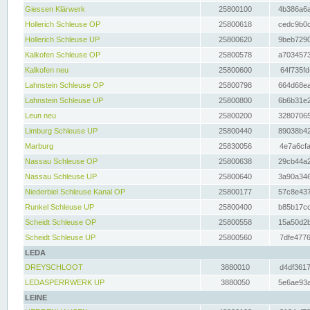
Giessen Klärwerk
25800100
4b386a6a
Hollerich Schleuse OP
25800618
cedc9b0c
Hollerich Schleuse UP
25800620
9beb7290
Kalkofen Schleuse OP
25800578
a7034573
Kalkofen neu
25800600
64f735fd
Lahnstein Schleuse OP
25800798
664d68ea
Lahnstein Schleuse UP
25800800
6b6b31e2
Leun neu
25800200
32807065
Limburg Schleuse UP
25800440
89038b42
Marburg
25830056
4e7a6cfa
Nassau Schleuse OP
25800638
29cb44a2
Nassau Schleuse UP
25800640
3a90a346
Niederbiel Schleuse Kanal OP
25800177
57c8e437
Runkel Schleuse UP
25800400
b85b17cc
Scheidt Schleuse OP
25800558
15a50d2b
Scheidt Schleuse UP
25800560
7dfe4776
LEDA
DREYSCHLOOT
3880010
d4df3617
LEDASPERRWERK UP
3880050
5e6ae93a
LEINE