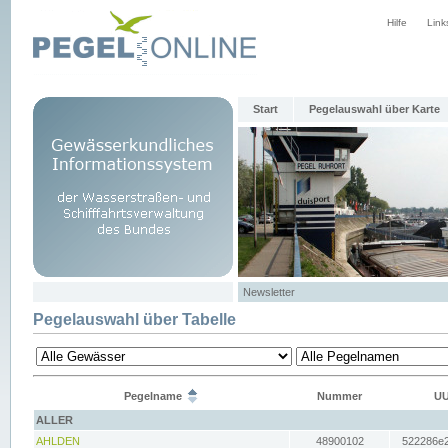
Hilfe
Link
Start
Pegelauswahl über Karte
Newsletter
Pegelauswahl über Tabelle
Pegelname
Nummer
UU
ALLER
AHLDEN
48900102
522286e2