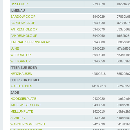
IJSSELKOP
2790070
bbaefa8e
ILMENAU
BARDOWICK OP
5940029
07830b68
BARDOWICK UP
5940030
a238b70f
FAHRENHOLZ OP
5940070
c33c3667
FAHRENHOLZ UP
5940060
bb62b28f
ILMENAU SPERRWERK AP
5940080
6b05e8dc
LÜNE
5940020
d7a8df36
WITTORF OP
5940049
eb3d4195
WITTORF UP
5940050
308c39b6
ITTER ZUR EDER
HERZHAUSEN
42800218
855205e7
ITTER ZUR DIEMEL
KOTTHAUSEN
44100013
36243256
JADE
HOOKSIELPLATE
9430020
fac30fe9
JADE-WESER-PORT
9430050
33bdec83
MELLUMPLATE
9420010
c8b9a2b6
SCHILLIG
9430030
b1cda5a0
WANGEROOGE NORD
9420030
c41d42b1