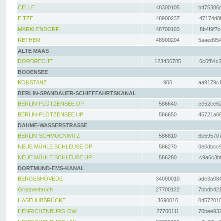
CELLE
48300105
b475386c
EITZE
48900237
47174d8f
MARKLENDORF
48700103
8b4f9f7c
RETHEM
48900204
5aaed954
ALTE MAAS
DORDRECHT
123456785
6c6f84c2
BODENSEE
KONSTANZ
906
aa9179c1
BERLIN-SPANDAUER-SCHIFFFAHRTSKANAL
BERLIN-PLÖTZENSEE OP
586640
ee52ce62
BERLIN-PLÖTZENSEE UP
586650
45721a68
DAHME-WASSERSTRASSE
BERLIN-SCHMÖCKWITZ
586810
6b595707
NEUE MÜHLE SCHLEUSE OP
586270
0e0dbcc9
NEUE MÜHLE SCHLEUSE UP
586280
c9a6c3bf
DORTMUND-EMS-KANAL
BERGESHÖVEDE
34000010
ade3a084
Groppenbruch
27700122
7bbdb421
HASEHUBBRÜCKE
3690010
04572010
HENRICHENBURG OW
27700111
70bee932