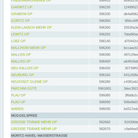
FINDENWIRUNSHIER OP
596410
a5902c55
GARWITZ UP
596230
12499527
GRABOW OP
596330
db4a69b2
GÜRITZ OP
596350
956ce5ff
KLEIN LAASCH WEHR OP
596300
25530a3e
LEWITZ OP
596250
7bbd90ad
LÜBZ OP
596140
d75442cf
MALCHOW WEHR OP
596200
bccaacb3
MALLISS OP
596390
497c29ee
MALLISS UP
596400
a64918a6
NEU KALLISS OP
596430
30739ff3
NEUBURG OP
596160
541c508a
NEUSTADT GLEWE OP
596280
c4381eb3
PARCHIM GÜTE
5961801
3dec3921
PLAU OP
596080
3ffddb2c
PLAU UP
596090
506e6b03
WAREN
596030
bd317edd
MÜGGELSPREE
GROSSE TRÄNKE WEHR OP
582660
81630fdd
GROSSE TRÄNKE WEHR UP
582670
cfad4ee5
MÜRITZ-HAVEL-WASSERSTRASSE