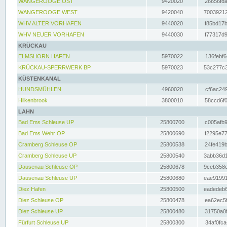
WANGEROOGE OST
9420020
26656fda
WANGEROOGE WEST
9420040
70039212
WHV ALTER VORHAFEN
9440020
f85bd17b
WHV NEUER VORHAFEN
9440030
f77317d9
KRÜCKAU
ELMSHORN HAFEN
5970022
136febf6
KRÜCKAU-SPERRWERK BP
5970023
53c277c3
KÜSTENKANAL
HUNDSMÜHLEN
4960020
cf6ac249
Hilkenbrook
3800010
58ccd6f0
LAHN
Bad Ems Schleuse UP
25800700
c005afb9
Bad Ems Wehr OP
25800690
f2295e77
Cramberg Schleuse OP
25800538
24fe419b
Cramberg Schleuse UP
25800540
3abb36d1
Dausenau Schleuse OP
25800678
9ceb358c
Dausenau Schleuse UP
25800680
eae91991
Diez Hafen
25800500
eadedeb6
Diez Schleuse OP
25800478
ea62ec5f
Diez Schleuse UP
25800480
31750a0f
Fürfurt Schleuse UP
25800300
34af0fca