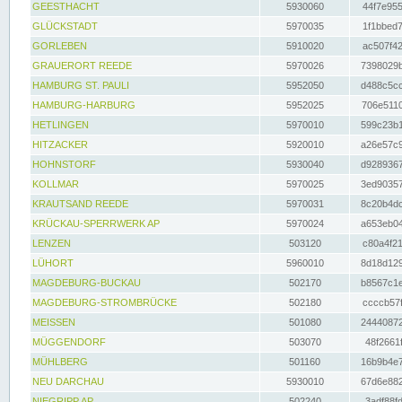
GEESTHACHT
5930060
44f7e955
GLÜCKSTADT
5970035
1f1bbed7
GORLEBEN
5910020
ac507f42
GRAUERORT REEDE
5970026
7398029b
HAMBURG ST. PAULI
5952050
d488c5cc
HAMBURG-HARBURG
5952025
706e5110
HETLINGEN
5970010
599c23b1
HITZACKER
5920010
a26e57c9
HOHNSTORF
5930040
d9289367
KOLLMAR
5970025
3ed90357
KRAUTSAND REEDE
5970031
8c20b4dc
KRÜCKAU-SPERRWERK AP
5970024
a653eb04
LENZEN
503120
c80a4f21
LÜHORT
5960010
8d18d129
MAGDEBURG-BUCKAU
502170
b8567c1e
MAGDEBURG-STROMBRÜCKE
502180
ccccb57f
MEISSEN
501080
24440872
MÜGGENDORF
503070
48f2661f
MÜHLBERG
501160
16b9b4e7
NEU DARCHAU
5930010
67d6e882
NIEGRIPP AP
502240
3adf88fd