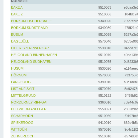
NORDSEE
BAKE A
9510063
e8daa3e2
BAKE Z
9510066
104fdc24
BORKUM FISCHERBALJE
9340020
8727ebfd
BORKUM SÜDSTRAND
9340030
478f21e9
BÜSUM
9510095
5287a3e1
DAGEBÜLL
9570040
6233e901
EIDER-SPERRWERK AP
9530010
04acd7e5
HELGOLAND BINNENHAFEN
9510070
c0ec139b
HELGOLAND SÜDHAFEN
9510075
0d8233b8
HUSUM
9530020
e114aeec
HÖRNUM
9570050
733755fd
LANGEOOG
9390010
a0c1dcb6
LIST AUF SYLT
9570070
5e92d73f
MITTELGRUND
9510132
3ff99b92
NORDERNEY RIFFGAT
9360010
c0244c0e
PELLWORM ANLEGER
9550021
2852b9ab
SCHARHÖRN
9510060
f0197bcf
SPIEKEROOG
9410010
662c4b5e
WITTDÜN
9570010
9c4c11f2
ZEHNERLOCH
9510010
e574d0af