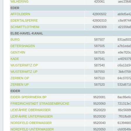
WILHERING
420061
aec23fd6
EDER
AFFOLDERN
42800502
ab9d5a42
EDERTALSPERRE
42800310
c6e9f744
SCHMITTLOTHEIM
42800309
d2155fa6
ELBE-HAVEL-KANAL
BURG
587507
831ad501
DETERSHAGEN
587505
a7b1eda9
GENTHIN
587535
e9e7f20c
KADE
587541
e4f29379
WUSTERWITZ OP
587540
c6a12d34
WUSTERWITZ UP
587550
3bfcf759
ZERBEN OP
587510
64c37072
ZERBEN UP
587520
532d8718
EIDER
EIDER-SPERRWERK BP
9520081
8ac85e6c
FRIEDRICHSTADT STRASSENBRÜCKE
9520060
721313e7
LEXFÄHRE OBERWASSER
9520020
86c5688f
LEXFÄHRE UNTERWASSER
9520030
7f01fbd8
NORDFELD OBERWASSER
9520040
61394669
NORDFELD UNTERWASSER
9520050
cb93548e