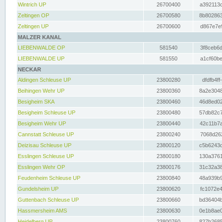
Wintrich UP
26700400
a392113c
Zeltingen OP
26700580
8b802863
Zeltingen UP
26700600
d867e7e9
MALZER KANAL
LIEBENWALDE OP
581540
3f8ceb6d
LIEBENWALDE UP
581550
a1cf60be
NECKAR
Aldingen Schleuse UP
23800280
dfdfb4ff
Beihingen Wehr UP
23800360
8a2e3048
Besigheim SKA
23800460
46d8ed02
Besigheim Schleuse UP
23800480
57db82c7
Besigheim Wehr UP
23800440
42c11b7a
Cannstatt Schleuse UP
23800240
7068d262
Deizisau Schleuse UP
23800120
c5b6243d
Esslingen Schleuse UP
23800180
130a3761
Esslingen Wehr OP
23800176
31c32a38
Feudenheim Schleuse UP
23800840
48a939b9
Gundelsheim UP
23800620
fc1072e4
Guttenbach Schleuse UP
23800660
bd36404b
Hassmersheim AMS
23800630
0e1b8ae0
Heidelberg UP
23800760
827b2685