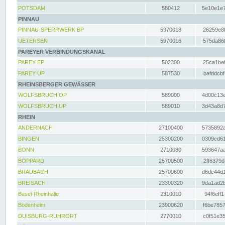
POTSDAM
580412
5e10e1e7
PINNAU
PINNAU-SPERRWERK BP
5970018
26259e8f
UETERSEN
5970016
575da86f
PAREYER VERBINDUNGSKANAL
PAREY EP
502300
25ca1bef
PAREY UP
587530
bafddcbf
RHEINSBERGER GEWÄSSER
WOLFSBRUCH OP
589000
4d00c13e
WOLFSBRUCH UP
589010
3d43a8d7
RHEIN
ANDERNACH
27100400
5735892a
BINGEN
25300200
0309cd61
BONN
2710080
593647aa
BOPPARD
25700500
2ff6379d
BRAUBACH
25700600
d6dc44d1
BREISACH
23300320
9da1ad2b
Basel-Rheinhalle
2310010
94f6eff1
Bodenheim
23900620
f6be7857
DUISBURG-RUHRORT
2770010
c0f51e35