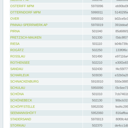
OSTERIFF MPM
5970096
eb90bd3f
OTTERNDORF MPM
5990011
5140295e
OVER
5950010
b02ce5c0
PINNAU-SPERRWERK AP
5970019
391bbba5
PIRNA
501040
85d686f1
PRETZSCH-MAUKEN
501330
f3dc8f07
RIESA
501110
b04b739d
ROGÄTZ
502250
133f0f6c
ROSSLAU
501490
e97116a4
ROTHENSEE
502210
e30f2e83
SANDAU
502430
f4c55f77
SCHARLEUK
503030
e32b0a28
SCHNACKENBURG
5910010
550e3885
SCHULAU
5950090
f3c6ee73
SCHÖNA
501010
7cb7461b
SCHÖNEBECK
502130
90bcb315
SCHÖPFSTELLE
5952030
fed4c295
SEEMANNSHÖFT
5952060
816affba
STADERSAND
5970013
80f0fc4d
STORKAU
502370
de4cc1db