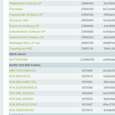
Pleidelsheim Schleuse UP
23800400
6e183f4b
Plochingen
23800100
be7ce40e
Poppenweiler Schleuse UP
23800300
f4854a4c
Rockenau SKA
23800690
4c00a166
Rockenau Schleuse UP
23800680
5ab4f00f
Schwabenheim Schleuse UP
23800800
ec9d3a4d
Untertürkheim Schleuse UP
23800220
a5ca02fb
Wieblingen Wehr UP neu
23800780
66d887a6
Ziegelhausen AMS
23800745
3944c1fd
NEUE MAAS
ROTTERDAM
123456786
a269e3be
NORD-OSTSEE-KANAL
AWK STROHBRÜCK
5970069
0e192297
NOK BREIHOLZ
5970075
4a904d59
NOK BRUNSBÜTTEL
5970091
85fc0dac
NOK DÜKERSWISCH
5970085
3954300d
NOK KIEL AUSSEN
5650068
6dc44585
NOK KIEL BINNEN
5979020
8af24d6a
NOK KÖNIGSFÖRDE
5970067
d0ec2790
NOK RENDSBURG
5970074
8c8afb56