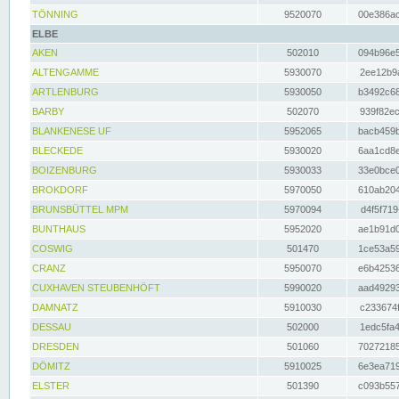
TÖNNING
9520070
00e386ac
ELBE
AKEN
502010
094b96e5
ALTENGAMME
5930070
2ee12b9a
ARTLENBURG
5930050
b3492c68
BARBY
502070
939f82ec
BLANKENESE UF
5952065
bacb459b
BLECKEDE
5930020
6aa1cd8e
BOIZENBURG
5930033
33e0bce0
BROKDORF
5970050
610ab204
BRUNSBÜTTEL MPM
5970094
d4f5f719
BUNTHAUS
5952020
ae1b91d0
COSWIG
501470
1ce53a59
CRANZ
5950070
e6b42536
CUXHAVEN STEUBENHÖFT
5990020
aad49293
DAMNATZ
5910030
c233674f
DESSAU
502000
1edc5fa4
DRESDEN
501060
70272185
DÖMITZ
5910025
6e3ea719
ELSTER
501390
c093b557