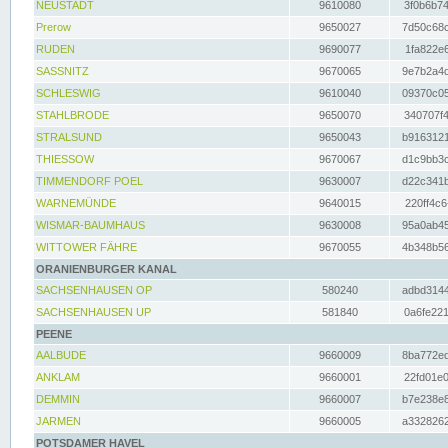
NEUSTADT
9610080
3f0b6b74
Prerow
9650027
7d50c68c
RUDEN
9690077
1fa822e6
SASSNITZ
9670065
9e7b2a4d
SCHLESWIG
9610040
09370c05
STAHLBRODE
9650070
340707f4
STRALSUND
9650043
b9163121
THIESSOW
9670067
d1c9bb3c
TIMMENDORF POEL
9630007
d22c341b
WARNEMÜNDE
9640015
220ff4c6
WISMAR-BAUMHAUS
9630008
95a0ab45
WITTOWER FÄHRE
9670055
4b348b56
ORANIENBURGER KANAL
SACHSENHAUSEN OP
580240
adbd3144
SACHSENHAUSEN UP
581840
0a6fe221
PEENE
AALBUDE
9660009
8ba772ed
ANKLAM
9660001
22fd01e0
DEMMIN
9660007
b7e238e8
JARMEN
9660005
a3328262
POTSDAMER HAVEL