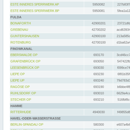
ESTE INNERES SPERRWERK AP
5950082
227b83f7
ESTE INNERES SPERRWERK BP
5950081
5fea1a12
FULDA
BONAFORTH
42900201
23721dfd
GREBENAU
42700202
acd63934
GUNTERSHAUSEN
42900100
213a585d
ROTENBURG
42700100
d1ba62a4
FINOWKANAL
EBERSWALDE OP
693170
3cd46cc7
GRAFENBRÜCK OP
693050
547422fb
LEESENBRÜCK OP
693030
f099ce74
LIEPE OP
693230
6f81b35f
LIEPE UP
693240
79d783d3
RAGÖSE OP
693190
b6bbe4f8
RUHLSDORF OP
693010
6629a4ca
STECHER OP
693210
516fbf8c
HAMME
RITTERHUDE
4940030
f49855d8
HAVEL-ODER-WASSERSTRASSE
BERLIN-SPANDAU OP
580300
e607a4b6