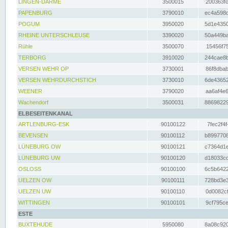
LINGEN-DARME
3500015
200363fc
PAPENBURG
3790010
ec4a598d
POGUM
3950020
5d1e4350
RHEINE UNTERSCHLEUSE
3390020
50a449ba
Rühle
3500070
15456f75
TERBORG
3910020
244cae8b
VERSEN WEHR OP
3730001
86f8dbab
VERSEN WEHRDURCHSTICH
3730010
6de43652
WEENER
3790020
aa6af4e6
Wachendorf
3500031
88698229
ELBESEITENKANAL
ARTLENBURG-ESK
90100122
7fec2f4f
BEVENSEN
90100112
b8997708
LÜNEBURG OW
90100121
c7364d1e
LÜNEBURG UW
90100120
d18033cd
OSLOSS
90100100
6c5b6422
UELZEN OW
90100111
728bd3e3
UELZEN UW
90100110
0d0082cf
WITTINGEN
90100101
9cf795ce
ESTE
BUXTEHUDE
5950080
8a08c920