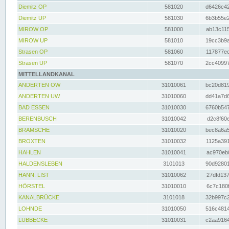
Diemitz OP
581020
d6426c42
Diemitz UP
581030
6b3b55e2
MIROW OP
581000
ab13c115
MIROW UP
581010
19cc3b9a
Strasen OP
581060
117877ec
Strasen UP
581070
2cc40997
MITTELLANDKANAL
ANDERTEN OW
31010061
bc20d819
ANDERTEN UW
31010060
dd41a7d6
BAD ESSEN
31010030
6760b547
BERENBUSCH
31010042
d2c8f60e
BRAMSCHE
31010020
bec8a6a5
BROXTEN
31010032
1125a391
HAHLEN
31010041
ac970eb0
HALDENSLEBEN
3101013
90d92801
HANN. LIST
31010062
27dfd137
HÖRSTEL
31010010
6c7c180f
KANALBRÜCKE
3101018
32b997c2
LOHNDE
31010050
516c4814
LÜBBECKE
31010031
c2aa9164